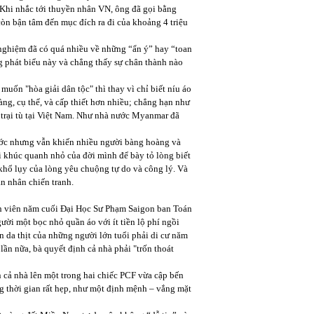
Khi nhắc tới thuyền nhân VN, ông đã gọi bằng
òn bận tâm đến mục đích ra đi của khoảng 4 triệu
 nghiệm đã có quá nhiều về những “ẩn ý” hay “toan
g phát biểu này và chẳng thấy sự chân thành nào
muốn "hòa giải dân tộc" thì thay vì chỉ biết níu áo
àng, cụ thể, và cấp thiết hơn nhiều; chẳng hạn như
 trại tù tại Việt Nam. Như nhà nước Myanmar đã
rước nhưng vẫn khiến nhiều người bàng hoàng và
ài khúc quanh nhỏ của đời mình để bày tỏ lòng biết
khổ lụy của lòng yêu chuộng tự do và công lý. Và
n nhân chiến tranh.
nh viên năm cuối Đại Học Sư Phạm Saigon ban Toán
ời một bọc nhỏ quần áo với ít tiền lộ phí ngồi
ên da thịt của những người lớn tuổi phải di cư năm
ần nữa, bà quyết định cả nhà phải "trốn thoát
 cả nhà lên một trong hai chiếc PCF vừa cập bến
g thời gian rất hẹp, như một định mệnh – vắng mặt