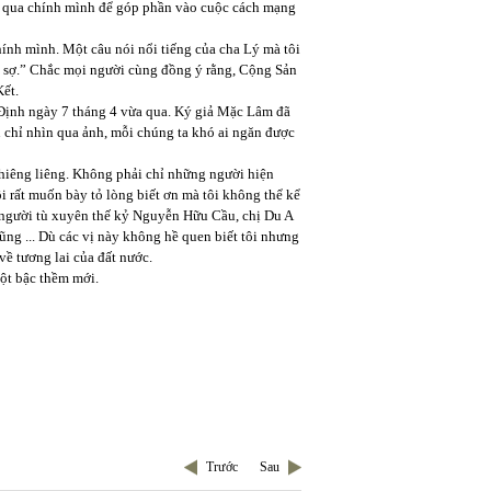
ợt qua chính mình để góp phần vào cuộc cách mạng
ính mình. Một câu nói nổi tiếng của cha Lý mà tôi
 sợ.” Chắc mọi người cùng đồng ý rằng, Cộng Sản
Kết.
 Định ngày 7 tháng 4 vừa qua. Ký giả Mặc Lâm đã
ù chỉ nhìn qua ảnh, mỗi chúng ta khó ai ngăn được
 thiêng liêng. Không phải chỉ những người hiện
i rất muốn bày tỏ lòng biết ơn mà tôi không thể kể
 người tù xuyên thế kỷ Nguyễn Hữu Cầu, chị Du A
ng ... Dù các vị này không hề quen biết tôi nhưng
về tương lai của đất nước.
ột bậc thềm mới.
Trước
Sau