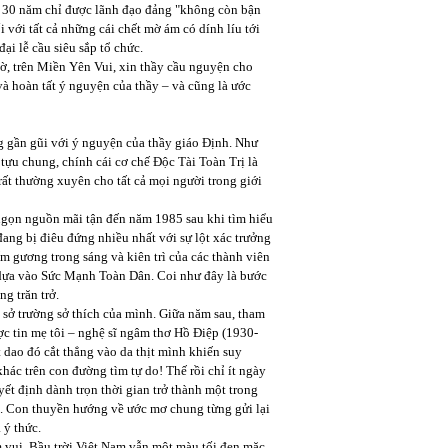
u 30 năm chỉ được lãnh đạo đảng "không còn bận
i với tất cả những cái chết mờ ám có dính líu tới
i lễ cầu siêu sắp tổ chức.
ờ, trên Miền Yên Vui, xin thầy cầu nguyện cho
 và hoàn tất ý nguyện của thầy – và cũng là ước
g gần gũi với ý nguyện của thầy giáo Định. Như
 tựu chung, chính cái cơ chế Độc Tài Toàn Trị là
ất thường xuyên cho tất cả mọi người trong giới
 ngọn nguồn mãi tận đến năm 1985 sau khi tìm hiểu
đang bị điêu đứng nhiều nhất với sự lột xác trưởng
m gương trong sáng và kiên trì của các thành viên
 dựa vào Sức Mạnh Toàn Dân. Coi như đây là bước
g trăn trở.
 sở trường sở thích của mình. Giữa năm sau, tham
ợc tin mẹ tôi – nghệ sĩ ngâm thơ Hồ Điệp (1930-
t dao đó cắt thẳng vào da thịt mình khiến suy
ác trên con đường tìm tự do! Thế rồi chỉ ít ngày
yết định dành trọn thời gian trở thành một trong
ó. Con thuyền hướng về ước mơ chung từng gửi lại
 ý thức.
 vui. Bầu trời Việt Nam vẫn một màu tối đen mặc