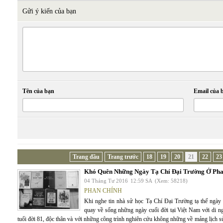
Gửi ý kiến của bạn
Tên của bạn
Email của 
Trang đầu
Trang trước
18
19
20
21
22
23
Khó Quên Những Ngày Tạ Chí Đại Trường Ở Pha
04 Tháng Tư 2016
12:59 SA
(Xem: 58218)
PHAN CHÍNH
Khi nghe tin nhà sử học Tạ Chí Đại Trường tạ thế ngày
quay về sống những ngày cuối đời tại Việt Nam với di 
tuổi đời 81, độc thân và với những công trình nghiên cứu không những về mảng lịch s