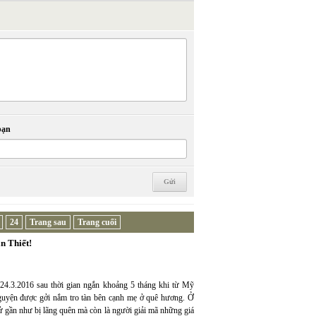
bạn
24
Trang sau
Trang cuối
n Thiết!
 24.3.2016 sau thời gian ngắn khoảng 5 tháng khi từ Mỹ
nguyện được gởi nắm tro tàn bên cạnh mẹ ở quê hương. Ở
ử gần như bị lãng quên mà còn là người giải mã những giá