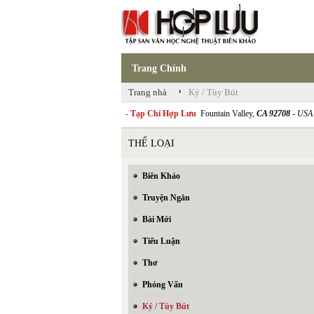
Trang Chính
›
Trang nhà
Ký / Tùy Bút
- Tạp Chí Hợp Lưu
Fountain Valley,
CA 92708
- USA
THỂ LOẠI
Biên Khảo
Truyện Ngắn
Bài Mới
Tiểu Luận
Thơ
Phỏng Vấn
Ký / Tùy Bút