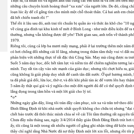
Thực ra, cá nhân tôi và người anh trai cùng các em sinh ra và lớn lên trên 
những câu chuyện kinh hoàng thuở “xa xưa” của người lớn. Do đó, cũng chẳ
loạn lúc ấy để cố gắng tìm cho mình một chỗ thoát thân. Cả hai anh em chúng
đã hết chiến tranh rồi !”
Thế rồi ít lâu sau đó, anh trai tôi chuẩn bị quần áo và thức ăn khô cho "10 ng
về cùng gia đình tại khu kinh tế mới ở Bình Long - như một điều kiện để ra
thường, nhưng vẫn không được để yên! Thời gian sau, anh trốn về thành phố
1979.
Riêng tôi, cùng cả lớp ba mươi mấy mạng, phải ở lại trường thêm một năm để
có hơi chống đối những cái lố lăng, nhưng trong thâm tâm thấy vui vì đất n
phản biện với những thực tế rất đặc thù Cộng Sản. May mà cũng được ra trư
Suốt 5 năm dạy học, dốc hết tâm lực và niềm tin để chiêm nghiệm tương lai
mình. Tuy rất tin cậy vào sức mạnh của giáo dục; nhưng tôi chợt hiểu ra, g
cũng không là giải pháp duy nhất để canh tân đất nước. Ở quê hương mình, l
ta đã phải giả dối, lừa lọc, thờ ơ, và đôi khi phải tàn ác để vươn lên hay thậm
5 năm ấy thật quí giá và ý nghĩa cho một đời người đủ để có thể quyết định
lắng đọng trong tâm hồn và một lời giải cho lý trí.
*o*
Những ngày gần đây, lòng tôi tràn đầy cảm phục, xót xa và trăn trở theo dõi t
Đinh Đăng Định từ khi nhà nước nhất quyết không cho chữa trị nhưng “đại x
chết báo trước đã thôi thúc mình chia sẻ về cái Tôi tầm thường rất nguyên t
Chưa đầy nửa tháng sau, ngày 3/4/2014 thầy giáo Đinh Đăng Định trút hơi 
ấy, tôi cũng là một trong rất nhiều người cố gắng ghi nhận từng dữ kiện xun
thầy chỉ nghĩ rằng Nhà Nước đã nợ thầy Định một lời xin lỗi, nhưng rồi tôi p