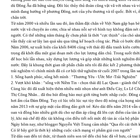
dù Đông Âu đã hửng sáng. Đôi lúc thủy thủ đoàn cũng vật vã với nhau và vớ
mình đang hướng về phương Đông, nơi của yêu thương và tổ quốc. Bởi vì, ở 
chân trời.
Từ năm 2000 và nhiều lần sau đó, âm thầm đặt chân về Việt Nam gặp bạn bè,
nước vật vã chuyện áo cơm; chia sẻ nhau nỗi sợ vô hình tuy không đậm nét 
người. Có thể những năm tháng ấy chưa phải là thời “cực thịnh” của chó săn
vẫn thấy cái sợ lây lan quá sâu qua từng kế hoạch công tác. Phải có bước độ
Năm 2006, sự xuất hiện của khối 8406 cùng với thái độ đấu tranh kiên cư
trọng đã khởi đầu một giai đoạn mới cho lực lượng dân chủ. Trong suốt thời 
để học hỏi lẫn nhau, xây dựng lực lượng và góp nhặt những kinh nghiệm đó
nước. Đây là khung thời gian rất phấn chấn nên tôi đã đúc kết 2 phương thứ
trải nghiệm vì chính mình đã có cơ hội thử nghiệm từ cuối 2007 trong lần sa
1. Sống hạnh phúc, sống hết mình : “Thương Yêu - Ước Mơ -Trải Nghiệm”
2. Vượt khó khăn : “sống với Niềm Tin - chọn thái độ Lạc Quan - giành th
Cùng lúc đó đã xuất hiện thêm nhiều mũi nhọn như anh Điếu Cày, Ls Lê Công
Thị Công Nhân... đã thu hút đồng bào mọi giới từng bước nhập cuộc. Đông đ
hơi ấm của Đám Đông. Tuy có lúc trồi lúc sụt tùy theo độ nóng của họng sún
năm 2013 với sự góp mặt của đông đảo giới trẻ. Kéo dài đến năm 2014 vẫn 
oan và đồng bào nhiều giới dù cho sự đàn áp cũng đã lên cực điểm của tàn á
lý, khi mà chế độ độc tài không còn điều tiết nổi mức độ tàn ác của bộ phận 
Ngày hôm nay, như blogger Nguyễn Việt Trung cảm nhận “Qua rồi cái thời 
Có lẽ bây giờ là thời kỳ những cuộc cách mạng vì phẩm giá con người”
Từ dân oan đến trí thức, từ thanh niên son trẻ đến chú bác đã về hưu, cả trai