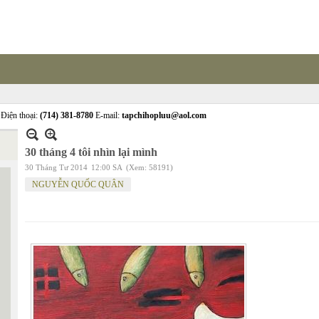
Điện thoại:
(714) 381-8780
E-mail:
tapchihopluu@aol.com
30 tháng 4 tôi nhìn lại mình
30 Tháng Tư 2014
12:00 SA
(Xem: 58191)
NGUYỄN QUỐC QUÂN