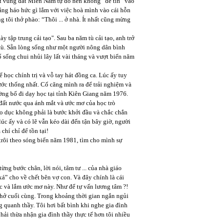
một vùng đất Miền Nam tự do nên không “dễ tin” vào
ng háo hức gì lắm với việc hoà mình vào cái hỗn
 tôi thở phào: “Thôi ... ở nhà. Ít nhất cũng mừng
ày tập trung cải tạo". Sau ba năm tù cải tạo, anh trở
 tù. Sẵn lòng sống như một người nông dân bình
 sống chui nhủi lây lất vài tháng và vượt biển năm
 học chính trị và vỗ tay hát đồng ca. Lúc ấy tuy
ước thống nhất. Cố căng mình ra để trải nghiệm và
ờng bổ đi dạy học tại tỉnh Kiên Giang năm 1976.
 đất nước qua ánh mắt và ước mơ của học trò
iáo dục không phải là bước khởi đầu và chắc chắn
úc ấy và có lẽ vẫn kéo dài đến tận bây giờ, người
 chí chỉ để tồn tại!
 trôi theo sóng biển năm 1981, tìm cho mình sự
ừng bước chân, lời nói, tâm tư ... của nhà giáo
á” cho về chết bên vợ con. Và đây chính là cái
ắc và lắm ước mơ này. Như để tự vấn lương tâm ?!
thở cuối cùng. Trong khoảng thời gian ngắn ngủi
g quanh thầy. Tôi hơi bất bình khi nghe gia đình
hải thừa nhận gia đình thầy thực tế hơn tôi nhiều