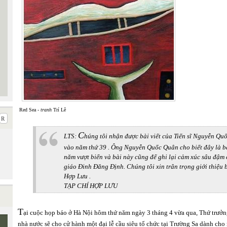
Red Sea -
tranh
Trí Lê
C
LTS:
húng tôi nhận được bài viết của Tiến sĩ Nguyễn Q
vào năm thứ 39 . Ông Nguyễn Quốc Quân cho biết đây là bà
năm vượt biển và bài này cũng để ghi lại cảm xúc sâu đậm 
giáo Đinh Đăng Định. Chúng tôi xin trân trọng giới thiệu 
Hợp Lưu .
TẠP CHÍ HỢP LƯU
T
ại cuộc họp báo ở Hà Nội hôm thứ năm ngày 3 tháng 4 vừa qua, Thứ trưở
nhà nước sẽ cho cử hành một đại lễ cầu siêu tổ chức tại Trường Sa dành cho 