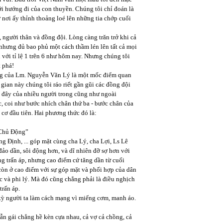
i hướng đi của con thuyền. Chúng tôi chỉ đoán là
nơi ấy thỉnh thoảng loé lên những tia chớp cuối
 người thân và đồng đội. Lòng càng trăn trở khi cả
nhưng đủ bao phủ một cách thầm lén lên tất cả mọi
 với tỉ lệ 1 trên 6 như hôm nay. Nhưng chúng tôi
t phá!
ờng của Lm. Nguyễn Văn Lý là một mốc điểm quan
gian này chúng tôi ráo riết gần gũi các đồng đội
 đây của nhiều người trong cũng như ngoài
c, coi như bước nhích chân thứ ba - bước chân của
 cơ đầu tiên. Hai phương thức đó là:
ế Chủ Động”
 Định, ... góp mặt cùng cha Lý, cha Lợi, Ls Lê
ảo dần, sôi động hơn, và dĩ nhiên đỡ sợ hơn với
g trấn áp, nhưng cao điểm cứ tăng dần từ cuối
còn ở cao điểm với sự góp mặt và phối hợp của dân
c và phi lý. Mà đó cũng chẳng phải là điều nghịch
trấn áp.
kỳ người ta làm cách mạng vì miếng cơm, manh áo.
 lẫn gái chẳng hề kèn cựa nhau, cả vợ cả chồng, cả