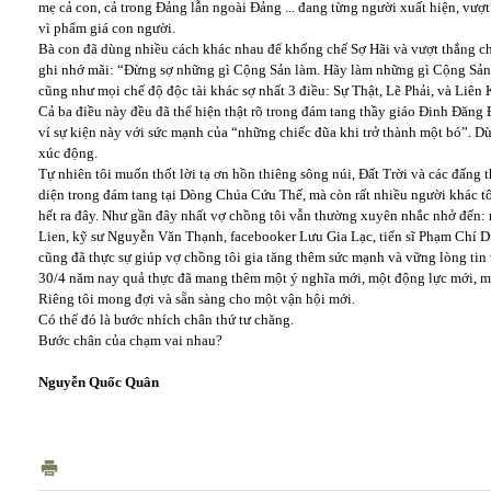
mẹ cả con, cả trong Đảng lẫn ngoài Đảng ... đang từng người xuất hiện, vư
vì phẩm giá con người.
Bà con đã dùng nhiều cách khác nhau để khống chế Sợ Hãi và vượt thắng ch
ghi nhớ mãi: “Đừng sợ những gì Cộng Sản làm. Hãy làm những gì Cộng Sản
cũng như mọi chế độ độc tài khác sợ nhất 3 điều: Sự Thật, Lẽ Phải, và Liên 
Cả ba điều này đều đã thể hiện thật rõ trong đám tang thầy giáo Đinh Đăng
ví sự kiện này với sức mạnh của “những chiếc đũa khi trở thành một bó”. D
xúc động.
Tự nhiên tôi muốn thốt lời tạ ơn hồn thiêng sông núi, Đất Trời và các đấng
diện trong đám tang tại Dòng Chúa Cứu Thế, mà còn rất nhiều người khác tô
hết ra đây. Như gần đây nhất vợ chồng tôi vẫn thường xuyên nhắc nhở đến:
Lien, kỹ sư Nguyễn Văn Thạnh, facebooker Lưu Gia Lạc, tiến sĩ Phạm Chí Dũ
cũng đã thực sự giúp vợ chồng tôi gia tăng thêm sức mạnh và vững lòng tin 
30/4 năm nay quả thực đã mang thêm một ý nghĩa mới, một động lực mới, m
Riêng tôi mong đợi và sẵn sàng cho một vận hội mới.
Có thể đó là bước nhích chân thứ tư chăng.
Bước chân của chạm vai nhau?
Nguyễn Quốc Quân