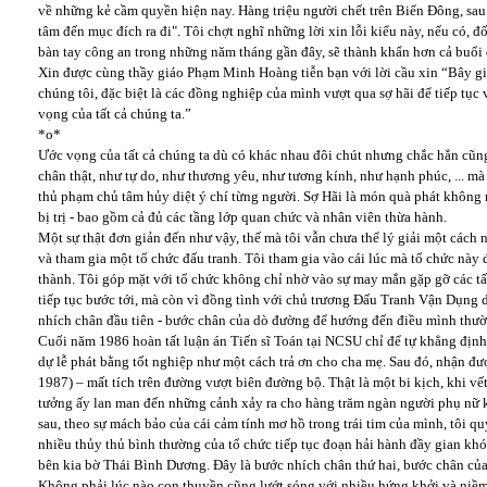
về những kẻ cầm quyền hiện nay. Hàng triệu người chết trên Biển Đông, sa
tâm đến mục đích ra đi". Tôi chợt nghĩ những lời xin lỗi kiểu này, nếu có, đố
bàn tay công an trong những năm tháng gần đây, sẽ thành khẩn hơn cả buổi đạ
Xin được cùng thầy giáo Phạm Minh Hoàng tiễn bạn với lời cầu xin “Bây gi
chúng tôi, đặc biệt là các đồng nghiệp của mình vượt qua sợ hãi để tiếp tục
vọng của tất cả chúng ta.”
*o*
Ước vọng của tất cả chúng ta dù có khác nhau đôi chút nhưng chắc hẳn cũn
chân thật, như tự do, như thương yêu, như tương kính, như hạnh phúc, ... mà
thủ phạm chủ tâm hủy diệt ý chí từng người. Sợ Hãi là món quà phát không r
bị trị - bao gồm cả đủ các tầng lớp quan chức và nhân viên thừa hành.
Một sự thật đơn giản đến như vậy, thế mà tôi vẫn chưa thể lý giải một cách
và tham gia một tổ chức đấu tranh. Tôi tham gia vào cái lúc mà tổ chức này 
thành. Tôi góp mặt với tổ chức không chỉ nhờ vào sự may mắn gặp gỡ các tấ
tiếp tục bước tới, mà còn vì đồng tình với chủ trương Đấu Tranh Vận Dụng
nhích chân đầu tiên - bước chân của dò đường để hướng đến điều mình thườn
Cuối năm 1986 hoàn tất luận án Tiến sĩ Toán tại NCSU chỉ để tự khẳng định
dự lễ phát bằng tốt nghiệp như một cách trả ơn cho cha mẹ. Sau đó, nhận đư
1987) – mất tích trên đường vượt biên đường bộ. Thật là một bi kịch, khi vế
tưởng ấy lan man đến những cảnh xảy ra cho hàng trăm ngàn người phụ nữ kh
sau, theo sự mách bảo của cái cảm tính mơ hồ trong trái tim của mình, tôi qu
nhiều thủy thủ bình thường của tổ chức tiếp tục đoạn hải hành đầy gian kh
bên kia bờ Thái Bình Dương. Đây là bước nhích chân thứ hai, bước chân của
Không phải lúc nào con thuyền cũng lướt sóng với nhiều hứng khởi và niềm