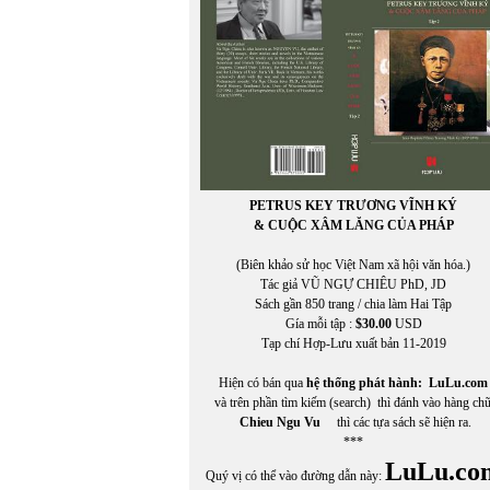
PETRUS KEY TRƯƠNG VĨNH KÝ
& CUỘC XÂM LĂNG CỦA PHÁP
(Biên khảo sử học Việt Nam xã hội văn hóa.)
Tác giả VŨ NGỰ CHIÊU PhD, JD
Sách gần 850 trang / chia làm Hai Tập
Gía mỗi tập :
$30.00
USD
Tạp chí Hợp-Lưu xuất bản 11-2019
Hiện có bán qua
hệ thống phát hành:
LuLu.com
và trên phần tìm kiếm (search) thì đánh vào hàng ch
Chieu Ngu Vu
thì các tựa sách sẽ hiện ra.
***
LuLu.co
Quý vị có thể vào đường dẫn này: