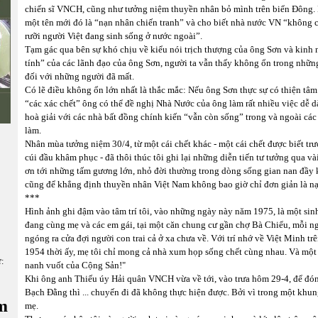
chiến sĩ VNCH, cũng như tưởng niệm thuyền nhân bỏ mình trên biển Đông. 
một tên mới đó là “nạn nhân chiến tranh” và cho biết nhà nước VN “không c
rưỡi người Việt đang sinh sống ở nước ngoài”.
Tạm gác qua bên sự khó chịu về kiểu nói trịch thượng của ông Sơn và kinh
tính” của các lãnh đạo của ông Sơn, người ta vẫn thấy không ổn trong nhữn
đối với những người đã mất.
Có lẽ điều không ổn lớn nhất là thắc mắc: Nếu ông Sơn thực sự có thiện tâm 
“các xác chết” ông có thể đề nghị Nhà Nước của ông làm rất nhiều việc dễ d
hoà giải với các nhà bất đồng chính kiến “vẫn còn sống” trong và ngoài các
làm.
Nhân mùa tưởng niệm 30/4, từ một cái chết khác - một cái chết được biết t
cúi đầu khâm phục - đã thôi thúc tôi ghi lại những diễn tiến tư tưởng qua v
ơn tới những tấm gương lớn, nhỏ đời thường trong dòng sống gian nan đầy 
cũng để khẳng định thuyền nhân Việt Nam không bao giờ chỉ đơn giản là nạ
***
Hình ảnh ghi đậm vào tâm trí tôi, vào những ngày này năm 1975, là một si
đang cùng mẹ và các em gái, tại một căn chung cư gần chợ Bà Chiểu, mỗi ngư
ngóng ra cửa đợi người con trai cả ở xa chưa về. Với trí nhớ về Việt Minh tr
1954 thời ấy, mẹ tôi chỉ mong cả nhà xum họp sống chết cùng nhau. Và một l
ữ:
nanh vuốt của Cộng Sản!"
Khi ông anh Thiếu úy Hải quân VNCH vừa về tới, vào trưa hôm 29-4, để đón
Bạch Đằng thì ... chuyến đi đã không thực hiện được. Bởi vì trong một khun
m
mẹ.