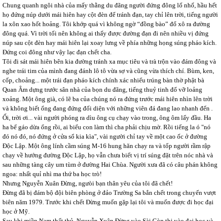
Chung quanh ngôi nhà của mấy thằng du đãng người đứng đông lố nhố, hầu hết
họ đứng núp dưới mái hiên hay cột đèn để tránh đạn, tay chỉ lên trời, tiếng người
la xôn xao hốt hoảng. Tôi khớp quá vì không ngờ “đồng bào” đổ xô ra đường
đông quá. Vì trời tối nên không ai thấy được đường đạn đi nên nhiều vị đứng
núp sau cột đèn hay mái hiên lại xoay lưng về phía những họng súng pháo kích.
Đứng coi đông như vậy lạc đạn chết cha.
Tôi đi sát mái hiên bên kia đường tránh xa mục tiêu và trà trộn vào đám đông và
nghe trái tim của mình đang đánh lô tô vừa sợ và cũng vừa thích chí. Bùm, ken,
cốp, choảng... một trái đạn pháo kích chính xác nhiểu trúng bàn thờ phật bà
Quan Âm dựng trước sân nhà của bọn du đãng, tiếng thuỷ tinh đổ vỡ loảng
xoảng. Một ông già, có lẽ ba của chúng nó ra đứng trước mái hiên nhìn lên trời
và không biết ổng đang đứng đối diện với những viên đá đang lao nhanh đến .
Ối, trời ơi... vài người phóng ra dìu ông cụ chạy vào trong, ông ôm lấy đầu. Ha
ha bể gáo dừa ổng rồi, ai biểu con làm thì cha phải chịu mờ. Rồi tiếng la ó "nó
đó nó đó, nó đứng ở cửa sổ kia kìa", vài người chỉ tay về một cao ốc ở đường
Độc Lập. Một ông lính cầm súng M-16 hung hăn chạy ra và tốp người rầm rập
chạy về hướng đường Độc Lập, họ vẫn chưa biết vị trí súng đặt trên nóc nhà và
sau những tàng cây um tùm ở đường Hai Chùa. Người xưa đã có câu phán không
ngoa: nhất quỉ nhì ma thứ ba học trò!
Nhưng Nguyễn Xuân Đừng, ngưòi bạn thân yêu của tôi đã chết!
Đừng đã bị đám bộ đội biên phòng ở đảo Trường Sa bắn chết trong chuyến vượt
biên năm 1979. Trước khi chết Đừng muốn gặp lại tôi và muốn được đi học đại
học ở Mỹ.
Sau khi miền Nam thất thủ, Nguyễn Xuân Đừng vào Sài Gòn thi vào đại học và