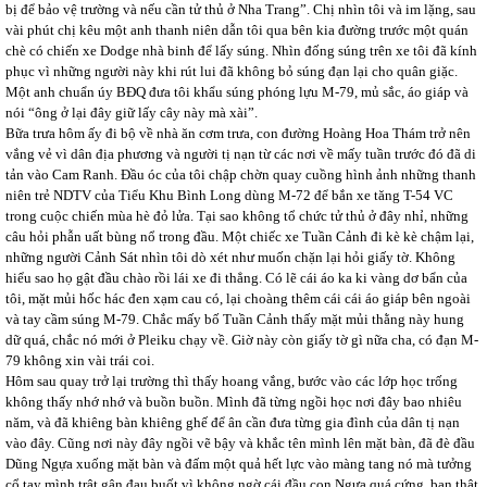
bị để bảo vệ trường và nếu cần tử thủ ở Nha Trang”. Chị nhìn tôi và im lặng, sau
vài phút chị kêu một anh thanh niên dẫn tôi qua bên kia đường trước một quán
chè có chiến xe Dodge nhà binh để lấy súng. Nhìn đống súng trên xe tôi đã kính
phục vì những người này khi rút lui đã không bỏ súng đạn lại cho quân giặc.
Một anh chuẩn úy BĐQ đưa tôi khẩu súng phóng lựu M-79, mủ sắc, áo giáp và
nói “ông ở lại đây giữ lấy cây này mà xài”.
Bữa trưa hôm ấy đi bộ về nhà ăn cơm trưa, con đường Hoàng Hoa Thám trở nên
vắng vẻ vì dân địa phương và người tị nạn từ các nơi về mấy tuần trước đó đã di
tản vào Cam Ranh. Đầu óc của tôi chập chờn quay cuồng hình ảnh những thanh
niên trẻ NDTV của Tiểu Khu Bình Long dùng M-72 để bắn xe tăng T-54 VC
trong cuộc chiến mùa hè đỏ lửa. Tại sao không tổ chức tử thủ ở đây nhỉ, những
câu hỏi phẫn uất bùng nổ trong đầu. Một chiếc xe Tuần Cảnh đi kè kè chậm lại,
những người Cảnh Sát nhìn tôi dò xét như muốn chặn lại hỏi giấy tờ. Không
hiểu sao họ gật đầu chào rồi lái xe đi thẳng. Có lẽ cái áo ka ki vàng dơ bẩn của
tôi, mặt mủi hốc hác đen xạm cau có, lại choàng thêm cái cái áo giáp bên ngoài
và tay cầm súng M-79. Chắc mấy bố Tuần Cảnh thấy mặt mủi thằng này hung
dữ quá, chắc nó mới ở Pleiku chạy về. Giờ này còn giấy tờ gì nữa cha, có đạn M-
79 không xin vài trái coi.
Hôm sau quay trở lại trường thì thấy hoang vắng, bước vào các lớp học trống
không thấy nhớ nhớ và buồn buồn. Mình đã từng ngồi học nơi đây bao nhiêu
năm, và đã khiêng bàn khiêng ghế để ân cần đưa từng gia đình của dân tị nạn
vào đây. Cũng nơi này đây ngồi vẽ bậy và khắc tên mình lên mặt bàn, đã đè đầu
Dũng Ngựa xuống mặt bàn và đấm một quả hết lực vào màng tang nó mà tưởng
cổ tay mình trật gân đau buốt vì không ngờ cái đầu con Ngựa quá cứng, bạn thật