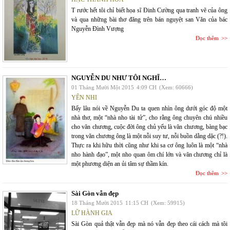
T rước hết tôi chỉ biết họa sĩ Đinh Cường qua tranh vẽ của ông
và qua những bài thơ đăng trên bán nguyệt san Văn của bác
Nguyễn Đình Vượng
Đọc thêm
NGUYỄN DU NHƯ TÔI NGHĨ…
01 Tháng Mười Một 2015
4:09 CH
(Xem: 60666)
YÊN NHI
Bấy lâu nói về Nguyễn Du ta quen nhìn ông dưới góc độ một
nhà thơ, một “nhà nho tài tử”, cho rằng ông chuyên chú nhiều
cho văn chương, cuộc đời ông chủ yếu là văn chương, bàng bạc
trong văn chương ông là một nỗi suy tư, nỗi buồn dằng dặc (?!).
Thực ra khi hữu thời cũng như khi sa cơ ông luôn là một “nhà
nho hành đạo”, một nho quan ôm chí lớn và văn chương chỉ là
một phương diện an ủi tâm sự thầm kín.
Đọc thêm
Sài Gòn vẫn đẹp
18 Tháng Mười 2015
11:15 CH
(Xem: 59915)
LỮ HÀNH GIA
Sài Gòn quả thật vẫn đẹp mà nó vẫn đẹp theo cái cách mà tôi