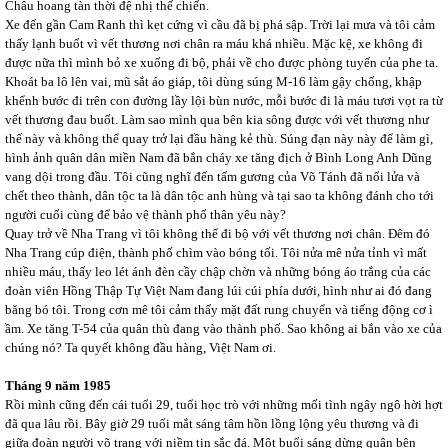
Châu hoang tàn thời đệ nhị thế chiến.
Xe đến gần Cam Ranh thì kẹt cứng vì cầu đã bị phá sập. Trời lại mưa và tôi cảm
thấy lạnh buốt vì vết thương nơi chân ra máu khá nhiều. Mặc kệ, xe không đi
được nữa thì mình bỏ xe xuống đi bộ, phải về cho được phòng tuyến của phe ta.
Khoát ba lô lên vai, mũ sắt áo giáp, tôi dùng súng M-16 làm gậy chống, khập
khểnh bước đi trên con đường lầy lội bùn nước, mỗi bước đi là máu tươi vọt ra từ
vết thương đau buốt. Làm sao mình qua bên kia sông được với vết thương như
thế này và không thể quay trở lại đầu hàng kẻ thù. Súng đạn này này để làm gì,
hình ảnh quân dân miền Nam đã bắn cháy xe tăng địch ở Bình Long Anh Dũng
vang dội trong đầu. Tôi cũng nghĩ đến tấm gương của Võ Tánh đã nổi lửa và
chết theo thành, dân tộc ta là dân tộc anh hùng và tại sao ta không đánh cho tới
người cuối cùng để bảo vệ thành phố thân yêu này?
Quay trở về Nha Trang vì tôi không thể đi bộ với vết thương nơi chân. Đêm đó
Nha Trang cúp điện, thành phố chìm vào bóng tối. Tôi nửa mê nửa tỉnh vì mất
nhiều máu, thấy leo lét ánh đèn cầy chập chờn và những bóng áo trắng của các
đoàn viên Hồng Thập Tự Việt Nam đang lúi cúi phía dưới, hình như ai đó đang
băng bó tôi. Trong cơn mê tôi cảm thấy mặt đất rung chuyển và tiếng động cơ ì
ầm. Xe tăng T-54 của quân thù đang vào thành phố. Sao không ai bắn vào xe của
chúng nó? Ta quyết không đầu hàng, Việt Nam ơi.
Tháng 9 năm 1985
Rồi mình cũng đến cái tuổi 29, tuổi học trò với những mối tình ngây ngô hời hợt
đã qua lâu rồi. Bây giờ 29 tuổi mắt sáng tâm hồn lồng lộng yêu thương và đi
giữa đoàn người võ trang với niềm tin sắc đá. Một buổi sáng dừng quân bên