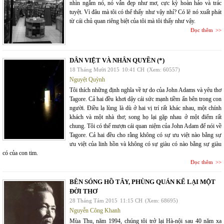
nhìn ngắm nó, nó vẫn đẹp như mơ, cực kỳ hoàn hảo và trác
tuyệt. Vì đâu mà tôi có thể thấy như vậy nhỉ? Có lẽ nó xuất phát
từ cái chủ quan riêng biệt của tôi mà tôi thấy như vậy.
Đọc thêm
DÂN VIỆT VÀ NHÂN QUYỀN (*)
18 Tháng Mười 2015
10:41 CH
(Xem: 60557)
Nguyệt Quỳnh
Tôi thích những định nghĩa về tự do của John Adams và yêu thơ
Tagore. Cả hai đều khơi dậy cái sức mạnh tiềm ẩn bên trong con
người. Điều lạ lùng là dù ở hai vị trí rất khác nhau, một chính
khách và một nhà thơ; song họ lại gặp nhau ở một điểm rất
chung. Tôi có thể mượn cái quan niệm của John Adam để nói về
Tagore. Cả hai đều cho rằng không có sự ưu việt nào bằng sự
ưu việt của linh hồn và không có sự giàu có nào bằng sự giàu
có của con tim.
Đọc thêm
BÊN SÓNG HỒ TÂY, PHÙNG QUÁN KỂ LẠI MỘT
ĐỜI THƠ
28 Tháng Tám 2015
11:15 CH
(Xem: 68695)
Nguyễn Công Khanh
Mùa Thu, năm 1994, chúng tôi trở lại Hà-nội sau 40 năm xa