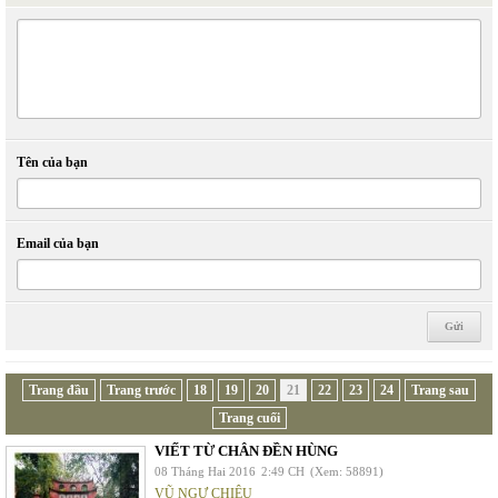
Tên của bạn
Email của bạn
Trang đầu
Trang trước
18
19
20
21
22
23
24
Trang sau
Trang cuối
VIẾT TỪ CHÂN ĐỀN HÙNG
08 Tháng Hai 2016
2:49 CH
(Xem: 58891)
VŨ NGỰ CHIÊU