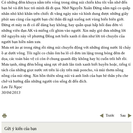
Có những đêm khuya nằm trên vỏng trong rừng núi chiến khu tôi vẫn nhớ đến
bạn bè và đời học trò mình đã đi qua. Nhớ Nguyễn Xuân Đừng nằm ngủ co quắp
nhăn nhó khó khăn trên chiếc đi văng ngày nào và hình dung được những giây
phút sau cùng của người bạn chí thân đã ngã xuống nơi vùng biển biên giới.
Đừng ơi mày ra đi có dễ dàng hay không, hay quằn quại hấp hối đau đớn vì
những viên đạn AK và miểng cối ghim vào người. Xin mây gió đưa những lời
thề nguyền này về phương Đông nơi biển xanh rì rầm như lời trò chuyện của
người bạn hiền năm xưa.
Mưa rơi ào ạt trong rừng rồi rừng núi chuyển động với những dòng nước lũ chảy
ồ ạt dưới võng. Tôi ngồi co chân ôm ba lô cô đơn im lặng trong bóng đêm đe
dọa, các toán bảo vệ có còn ở chung quanh đây không hay bị cuốn trôi hết rồi.
Mưa tạnh, rừng đêm bỗng sáng rực rỡ ánh lân tinh xanh biết huyền hoặc, tiếng tí
tách của những giọt nước rơi trên lá cây trên mái poncho, và mùi thơm nồng
nồng của núi rừng. Xin hồn thiên sông núi và anh linh của bạn bè thân yêu che
chở và hướng dẫn những người còn sống đi đến đích.
Lưu Tú Ngọc
30/04/2013
Trước
Sau
Gửi ý kiến của bạn