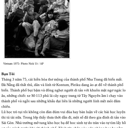
Vietnam 1975- Photo Nick Ut / AP
Bạn Tôi
Tháng 3 năm 75, cái hiền hòa thơ mộng của thành phố Nha Trang đã biến mất.
Đà Nẵng đã thất thủ, dân và lính từ Kontum, Pleiku đang ào ạt đổ về thành phố
biển. Thành phố bụi bặm và đông nghẹt người di tản với khuôn mặt ngơ ngác lo
âu, những chiếc xe M-113 phủ lá cây ngụy trang từ Tây Nguyên ầm ì chạy vào
thành phố và ngồi sau những khẩu đại liên là những người lính mệt mỏi đăm
chiêu.
Lũ học trò tụi tôi không còn đàn đúm vui đùa hay bàn luận về các bài học luyện
thi tú tài nữa. Trong lớp thấy thưa thớt dần đi, một số đã theo gia đình di tản vào
Sài Gòn. Nhà trường mở tung kho học bạ để hoc sinh tự do tràn vào tự tìm lấy hồ