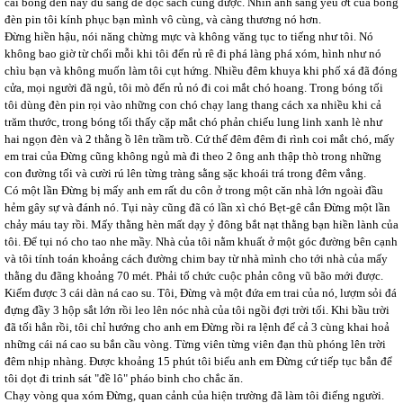
cái bóng đèn này đủ sáng để đọc sách cũng được. Nhìn ánh sáng yếu ớt của bóng
đèn pin tôi kính phục bạn mình vô cùng, và càng thương nó hơn.
Đừng hiền hậu, nói năng chừng mực và không văng tục to tiếng như tôi. Nó
không bao giờ từ chối mỗi khi tôi đến rủ rê đi phá làng phá xóm, hình như nó
chìu bạn và không muốn làm tôi cụt hứng. Nhiều đêm khuya khi phố xá đã đóng
cửa, mọi người đã ngủ, tôi mò đến rủ nó đi coi mắt chó hoang. Trong bóng tối
tôi dùng đèn pin rọi vào những con chó chạy lang thang cách xa nhiều khi cả
trăm thước, trong bóng tối thấy cặp mắt chó phản chiếu lung linh xanh lè như
hai ngọn đèn và 2 thằng ồ lên trầm trồ. Cứ thế đêm đêm đi rình coi mắt chó, mấy
em trai của Đừng cũng không ngủ mà đi theo 2 ông anh thập thò trong những
con đường tối và cười rú lên từng tràng sằng sặc khoái trá trong đêm vắng.
Có một lần Đừng bị mấy anh em rất du côn ở trong một căn nhà lớn ngoài đầu
hẻm gây sự và đánh nó. Tụi này cũng đã có lần xì chó Bẹt-gê cắn Đừng một lần
chảy máu tay rồi. Mấy thằng hèn mất dạy ỷ đông bắt nạt thằng bạn hiền lành của
tôi. Để tụi nó cho tao nhe mầy. Nhà của tôi nằm khuất ở một góc đường bên cạnh
và tôi tính toán khoảng cách đường chim bay từ nhà mình cho tới nhà của mấy
thằng du đãng khoảng 70 mét. Phải tổ chức cuộc phản công vũ bão mới được.
Kiếm được 3 cái dàn ná cao su. Tôi, Đừng và một đứa em trai của nó, lượm sỏi đá
đựng đầy 3 hộp sắt lớn rồi leo lên nóc nhà của tôi ngồi đợi trời tối. Khi bầu trời
đã tối hẳn rồi, tôi chỉ hướng cho anh em Đừng rồi ra lệnh để cả 3 cùng khai hoả
những cái ná cao su bắn cầu vòng. Từng viên từng viên đạn thù phóng lên trời
đêm nhịp nhàng. Được khoảng 15 phút tôi biểu anh em Đừng cứ tiếp tục bắn để
tôi dọt đi trinh sát "đề lô" pháo binh cho chắc ăn.
Chạy vòng qua xóm Đừng, quan cảnh của hiện trường đã làm tôi điếng người.