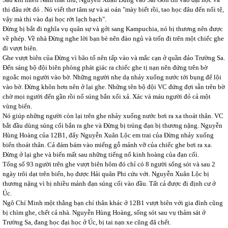
thi đâu rớt đó . Nó viết thơ tâm sự và ai oán "mày biết rồi, tao học đâu đến nổi tệ,
vậy mà thi vào đại học rớt lạch bạch".
Đừng bị bắt đi nghĩa vụ quân sự và gởi sang Kampuchia, nó bị thương nên được
về phép. Về nhà Đừng nghe lời bạn bè nên đào ngủ và trốn đi trên một chiếc ghe
đi vượt biên.
Ghe vượt biên của Đừng vì bão tố nên tấp vào và mắc cạn ở quần đảo Trường Sa.
Đến sáng bộ đội biên phòng phát giác ra chiếc ghe tị nạn nên đứng trên bờ
ngoắc mọi người vào bờ. Những người nhẹ dạ nhảy xuống nước tới bụng để lội
vào bờ. Đừng khôn hơn nên ở lại ghe. Những tên bộ đội VC đứng đợi sẵn trên bờ
chờ mọi người đến gần rồi nổ súng bắn xối xả. Xác và máu người đỏ cả một
vùng biển.
Nó giúp những người còn lại trên ghe nhảy xuống nước bơi ra xa thoát thân. VC
bắt đầu dùng súng cối bắn ra ghe và Đừng bị trúng đạn bị thương nặng. Nguyễn
Hùng Hoàng của 12B1, đẩy Nguyễn Xuân Lộc em trai của Đừng nhảy xuống
biển thoát thân. Cả đám bám vào miếng gỗ mảnh vỡ của chiếc ghe bơi ra xa.
Đừng ở lại ghe và biến mất sau những tiếng nổ kinh hoàng của đạn cối.
Tổng số 93 người trên ghe vượt biên hôm đó chỉ có 8 người sống sót và sau 2
ngày trôi dạt trên biển, họ được Hải quân Phi cứu vớt. Nguyễn Xuân Lộc bị
thương nặng vì bị nhiều mảnh đạn súng cối vào đầu. Tất cả được đi định cư ở
Úc.
Ngô Chí Minh một thằng bạn chí thân khác ở 12B1 vượt biên với gia đình cũng
bị chìm ghe, chết cả nhà. Nguyễn Hùng Hoàng, sống sót sau vụ thảm sát ở
Trường Sa, đang học đại học ở Úc, bị tai nạn xe cũng đã chết.