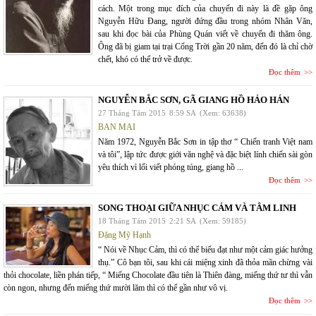
cách. Một trong mục đích của chuyến đi này là đề gặp ông
Nguyễn Hữu Đang, người đứng đầu trong nhóm Nhân Văn,
sau khi đọc bài của Phùng Quán viết về chuyến đi thăm ông.
Ông đã bị giam tại trại Cổng Trời gần 20 năm, đến đó là chỉ chờ
chết, khó có thể trở về được.
Đọc thêm
NGUYỄN BẮC SƠN, GÃ GIANG HỒ HẢO HÁN
27 Tháng Tám 2015
8:59 SA
(Xem: 63638)
BAN MAI
Năm 1972, Nguyễn Bắc Sơn in tập thơ “ Chiến tranh Việt nam
và tôi”, lập tức được giới văn nghệ và đặc biệt lính chiến sài gòn
yêu thích vì lối viết phóng túng, giang hồ ...
Đọc thêm
SONG THOẠI GIỮA NHỤC CẢM VÀ TÂM LINH
18 Tháng Tám 2015
2:21 SA
(Xem: 59185)
Đặng Mỹ Hạnh
“ Nói về Nhục Cảm, thì có thể biểu đạt như một cảm giác hưởng
thụ.” Cô bạn tôi, sau khi cái miệng xinh đã thỏa mãn chừng vài
thỏi chocolate, liền phán tiếp, “ Miếng Chocolate đầu tiên là Thiên đàng, miếng thứ tư thì vẫn
còn ngon, nhưng đến miếng thứ mười lăm thì có thể gần như vô vị.
Đọc thêm