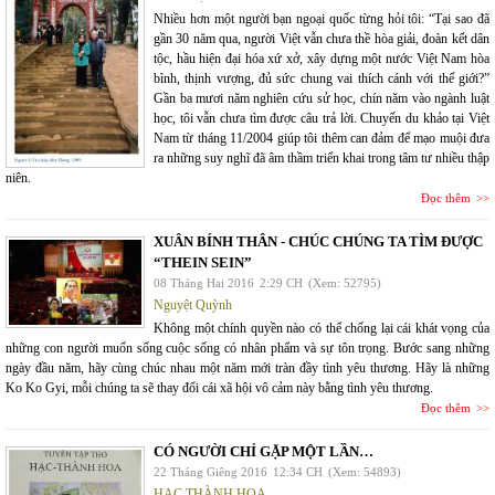
Nhiều hơn một người bạn ngoại quốc từng hỏi tôi: “Tại sao đã
gần 30 năm qua, người Việt vẫn chưa thề hòa giải, đoàn kết dân
tộc, hầu hiện đại hóa xứ xở, xây dựng một nước Việt Nam hòa
bình, thịnh vượng, đủ sức chung vai thích cánh với thế giới?”
Gần ba mươi năm nghiên cứu sử học, chín năm vào ngành luật
học, tôi vẫn chưa tìm được câu trả lời. Chuyến du khảo tại Việt
Nam từ tháng 11/2004 giúp tôi thêm can đảm để mạo muội đưa
ra những suy nghĩ đã âm thầm triển khai trong tâm tư nhiều thập
niên.
Đọc thêm
XUÂN BÍNH THÂN - CHÚC CHÚNG TA TÌM ĐƯỢC
“THEIN SEIN”
08 Tháng Hai 2016
2:29 CH
(Xem: 52795)
Nguyệt Quỳnh
Không một chính quyền nào có thể chống lại cái khát vọng của
những con người muốn sống cuộc sống có nhân phẩm và sự tôn trọng. Bước sang những
ngày đầu năm, hãy cùng chúc nhau một năm mới tràn đầy tình yêu thương. Hãy là những
Ko Ko Gyi, mỗi chúng ta sẽ thay đổi cái xã hội vô cảm này bằng tình yêu thương.
Đọc thêm
CÓ NGƯỜI CHỈ GẶP MỘT LẦN…
22 Tháng Giêng 2016
12:34 CH
(Xem: 54893)
HẠC THÀNH HOA