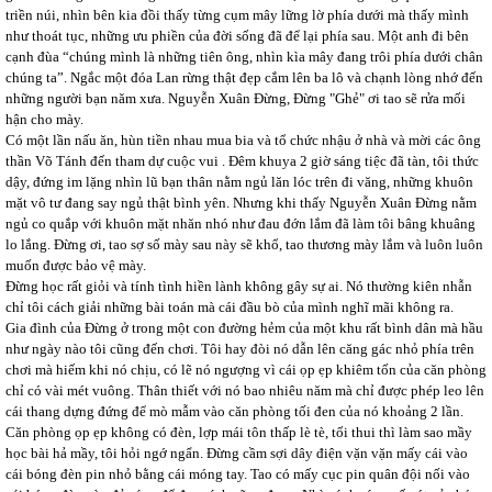
triền núi, nhìn bên kia đồi thấy từng cụm mây lững lờ phía dưới mà thấy mình
như thoát tục, những ưu phiền của đời sống đã để lại phía sau. Một anh đi bên
cạnh đùa “chúng mình là những tiên ông, nhìn kìa mây đang trôi phía dưới chân
chúng ta”. Ngắc một đóa Lan rừng thật đẹp cắm lên ba lô và chạnh lòng nhớ đến
những người bạn năm xưa. Nguyễn Xuân Đừng, Đừng "Ghẻ" ơi tao sẽ rửa mối
hận cho mày.
Có một lần nấu ăn, hùn tiền nhau mua bia và tổ chức nhậu ở nhà và mời các ông
thần Võ Tánh đến tham dự cuộc vui . Đêm khuya 2 giờ sáng tiệc đã tàn, tôi thức
dậy, đứng im lặng nhìn lũ bạn thân nằm ngủ lăn lóc trên đi văng, những khuôn
mặt vô tư đang say ngủ thật bình yên. Nhưng khi thấy Nguyễn Xuân Đừng nằm
ngủ co quắp với khuôn mặt nhăn nhó như đau đớn lắm đã làm tôi bâng khuâng
lo lắng. Đừng ơi, tao sợ số mày sau này sẽ khổ, tao thương mày lắm và luôn luôn
muốn được bảo vệ mày.
Đừng học rất giỏi và tính tình hiền lành không gây sự ai. Nó thường kiên nhẫn
chỉ tôi cách giải những bài toán mà cái đầu bò của mình nghĩ mãi không ra.
Gia đình của Đừng ở trong một con đường hẻm của một khu rất bình dân mà hầu
như ngày nào tôi cũng đến chơi. Tôi hay đòi nó dẫn lên căng gác nhỏ phía trên
chơi mà hiếm khi nó chịu, có lẽ nó ngượng vì cái ọp ẹp khiêm tốn của căn phòng
chỉ có vài mét vuông. Thân thiết với nó bao nhiêu năm mà chỉ được phép leo lên
cái thang dựng đứng để mò mẫm vào căn phòng tối đen của nó khoảng 2 lần.
Căn phòng ọp ẹp không có đèn, lợp mái tôn thấp lè tè, tối thui thì làm sao mầy
học bài hả mầy, tôi hỏi ngớ ngẩn. Đừng cầm sợi dây điện vặn vặn mấy cái vào
cái bóng đèn pin nhỏ bằng cái móng tay. Tao có mấy cục pin quân đội nối vào