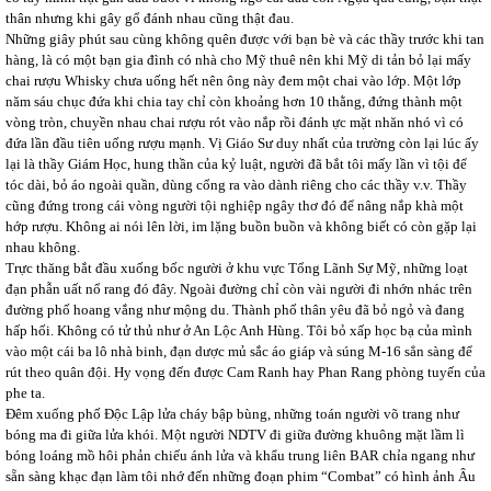
thân nhưng khi gây gổ đánh nhau cũng thật đau.
Những giây phút sau cùng không quên được với bạn bè và các thầy trước khi tan
hàng, là có một bạn gia đình có nhà cho Mỹ thuê nên khi Mỹ di tản bỏ lại mấy
chai rượu Whisky chưa uống hết nên ông này đem một chai vào lớp. Một lớp
năm sáu chục đứa khi chia tay chỉ còn khoảng hơn 10 thằng, đứng thành một
vòng tròn, chuyền nhau chai rượu rót vào nắp rồi đánh ực mặt nhăn nhó vì có
đứa lần đầu tiên uống rượu mạnh. Vị Giáo Sư duy nhất của trường còn lại lúc ấy
lại là thầy Giám Học, hung thần của kỷ luật, người đã bắt tôi mấy lần vì tội để
tóc dài, bỏ áo ngoài quần, dùng cổng ra vào dành riêng cho các thầy v.v. Thầy
cũng đứng trong cái vòng người tội nghiệp ngây thơ đó để nâng nắp khà một
hớp rượu. Không ai nói lên lời, im lặng buồn buồn và không biết có còn gặp lại
nhau không.
Trực thăng bắt đầu xuống bốc người ở khu vực Tổng Lãnh Sự Mỹ, những loạt
đạn phẫn uất nổ rang đó đây. Ngoài đường chỉ còn vài người đi nhớn nhác trên
đường phố hoang vắng như mộng du. Thành phố thân yêu đã bỏ ngỏ và đang
hấp hối. Không có tử thủ như ở An Lộc Anh Hùng. Tôi bỏ xấp học bạ của mình
vào một cái ba lô nhà binh, đạn dược mủ sắc áo giáp và súng M-16 sẳn sàng để
rút theo quân đội. Hy vọng đến được Cam Ranh hay Phan Rang phòng tuyến của
phe ta.
Đêm xuống phố Độc Lập lửa cháy bập bùng, những toán người võ trang như
bóng ma đi giữa lửa khói. Một người NDTV đi giữa đường khuông mặt lầm lì
bóng loáng mồ hôi phản chiếu ánh lửa và khẩu trung liên BAR chỉa ngang như
sẵn sàng khạc đạn làm tôi nhớ đến những đoạn phim “Combat” có hình ảnh Âu