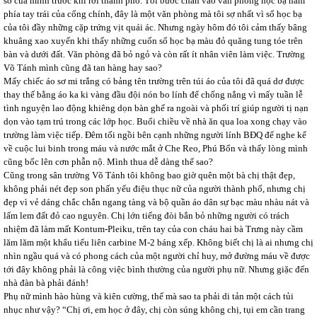
sơ của mình trước khi rời thành phố. Tôi bước chân vào văn phòng học bạ nằm
phía tay trái của cổng chính, đây là một văn phòng mà tôi sợ nhất vì sổ học bạ
của tôi đầy những cặp trứng vịt quái ác. Nhưng ngày hôm đó tôi cảm thấy bâng
khuâng xao xuyến khi thấy những cuốn sổ học bạ màu đỏ quăng tung tóe trên
bàn và dưới đất. Văn phòng đã bỏ ngỏ và còn rất ít nhân viên làm việc. Trường
Võ Tánh mình cũng đã tan hàng hay sao?
Mấy chiếc áo sơ mi trắng có bảng tên trường trên túi áo của tôi đã quá dơ được
thay thế bằng áo ka ki vàng đầu đội nón bo lính để chống nắng vì mấy tuần lễ
tình nguyện lao động khiêng dọn bàn ghế ra ngoài và phối trí giúp người tị nạn
dọn vào tạm trú trong các lớp học. Buổi chiều về nhà ăn qua loa xong chạy vào
trường làm việc tiếp. Đêm tối ngồi bên cạnh những người lính BĐQ để nghe kể
về cuộc lui binh trong máu và nước mắt ở Che Reo, Phú Bổn và thấy lòng mình
cũng bốc lên cơn phẫn nộ. Mình thua dễ dàng thế sao?
Cũng trong sân trường Võ Tánh tôi không bao giờ quên một bà chị thật đẹp,
không phải nét đẹp son phấn yểu điệu thục nữ của người thành phố, nhưng chị
đẹp vì vẻ dáng chắc chắn ngang tàng và bộ quần áo dân sự bạc màu nhàu nát và
lấm lem đất đỏ cao nguyên. Chị lớn tiếng đòi bắn bỏ những người có trách
nhiệm đã làm mất Kontum-Pleiku, trên tay của con cháu hai bà Trưng này cầm
lăm lăm một khẩu tiểu liên carbine M-2 báng xếp. Không biết chị là ai nhưng chị
nhìn ngầu quá và có phong cách của một người chỉ huy, mở đường máu về được
tới đây không phải là công việc bình thường của người phụ nữ. Nhưng giặc đến
nhà đàn bà phải đánh!
Phụ nữ mình hào hùng và kiên cường, thế mà sao ta phải di tản một cách tủi
nhục như vậy? “Chị ơi, em học ở đây, chị còn súng không chị, tụi em cần trang