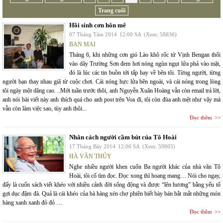
Trang cuối
Hồi sinh cơn hôn mê
07 Tháng Tám 2014
12:00 SA
(Xem: 58836)
BAN MAI
Tháng 6, khi những cơn gió Lào khô rốc từ Vịnh Bengan thổi
vào dãy Trường Sơn đem hơi nóng ngùn ngụt lửa phả vào mặt,
đó là lúc các tin buồn tới tấp bay về bên tôi. Từng người, từng
người bạn thay nhau giã từ cuộc chơi. Cái nóng hực lửa bên ngoài, và cái nóng trong lòng
tôi ngày một dâng cao. ..Mới tuần trước thôi, anh Nguyễn Xuân Hoàng vẫn còn email trả lời,
anh nói bài viết này anh thích quá cho anh post trên Voa đi, tôi còn đùa anh mệt như vậy mà
vẫn còn làm việc sao, tùy anh thôi...
Đọc thêm
Nhân cách người cầm bút của Tô Hoài
17 Tháng Bảy 2014
12:00 SA
(Xem: 59805)
HÀ VĂN THỦY
Nghe nhiều người khen cuốn Ba người khác của nhà văn Tô
Hoài, tôi cố tìm đọc. Đọc xong thì hoang mang… Nói cho ngay,
đấy là cuốn sách viết khéo với nhiều cảnh đời sống động và được “lên hương” bằng yếu tố
gợi dục đậm đà. Quả là cái khéo của bà hàng xén chợ phiên biết bày bán bắt mắt những món
hàng xanh xanh đỏ đỏ …
Đọc thêm