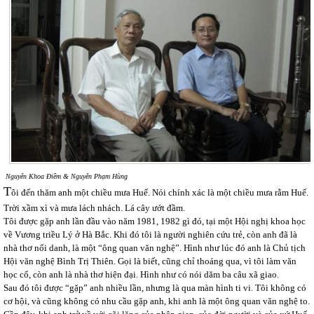
Nguyễn Khoa Điềm & Nguyễn Phạm Hùng
T
ôi đến thăm anh một chiều mưa Huế. Nói chính xác là một chiều mưa rằm Huế.
Trời xầm xì và mưa lách nhách. Lá cây ướt đầm.
Tôi được gặp anh lần đầu vào năm 1981, 1982 gì đó, tại một Hội nghị khoa học
về Vương triều Lý ở Hà Bắc. Khi đó tôi là người nghiên cứu trẻ, còn anh đã là
nhà thơ nổi danh, là một “ông quan văn nghệ”. Hình như lúc đó anh là Chủ tịch
Hội văn nghệ Bình Trị Thiên. Gọi là biết, cũng chỉ thoáng qua, vì tôi làm văn
học cổ, còn anh là nhà thơ hiện đại. Hình như có nói dăm ba câu xã giao.
Sau đó tôi được “gặp” anh nhiều lần, nhưng là qua màn hình ti vi. Tôi không có
cơ hội, và cũng không có nhu cầu gặp anh, khi anh là một ông quan văn nghệ to.