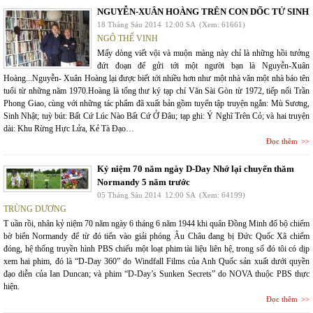
NGUYỄN-XUÂN HOÀNG TRÊN CON DỐC TỬ SINH
18 Tháng Sáu 2014
12:00 SA
(Xem: 61661)
NGÔ THẾ VINH
Mấy dòng viết vội và muộn màng này chỉ là những hồi tưởng
đứt đoạn để gửi tới một người bạn là Nguyễn-Xuân
Hoàng...Nguyễn- Xuân Hoàng lại được biết tới nhiều hơn như một nhà văn một nhà báo tên
tuổi từ những năm 1970.Hoàng là tổng thư ký tạp chí Văn Sài Gòn từ 1972, tiếp nối Trần
Phong Giao, cùng với những tác phẩm đã xuất bản gồm tuyển tập truyện ngắn: Mù Sương,
Sinh Nhật; tuỳ bút: Bất Cứ Lúc Nào Bất Cứ Ở Đâu; tạp ghi: Ý Nghĩ Trên Cỏ; và hai truyện
dài: Khu Rừng Hực Lửa, Kẻ Tà Đạo…
Đọc thêm
Kỷ niệm 70 năm ngày D-Day Nhớ lại chuyến thăm
Normandy 5 năm trước
05 Tháng Sáu 2014
12:00 SA
(Xem: 64199)
TRÙNG DƯƠNG
T uần rồi, nhân kỷ niệm 70 năm ngày 6 tháng 6 năm 1944 khi quân Đồng Minh đổ bộ chiếm
bờ biển Normandy để từ đó tiến vào giải phóng Âu Châu đang bị Đức Quốc Xã chiếm
đóng, hệ thống truyền hình PBS chiếu một loạt phim tài liệu liên hệ, trong số đó tôi có dịp
xem hai phim, đó là “D-Day 360” do Windfall Films của Anh Quốc sản xuất dưới quyền
đạo diễn của Ian Duncan; và phim “D-Day’s Sunken Secrets” do NOVA thuộc PBS thực
hiện.
Đọc thêm