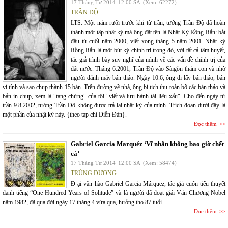
17 Tháng Tư 2014
12:00 SA
(Xem: 62272)
TRẦN ĐỘ
LTS: Một năm rưỡi trước khi từ trần, tướng Trần Độ đã hoàn
thành một tập nhật ký mà ông đặt tên là Nhật Ký Rồng Rắn: bắt
đầu từ cuối năm 2000, viết xong tháng 5 năm 2001. Nhật ký
Rồng Rắn là một bút ký chính trị trong đó, với tất cả tâm huyết,
tác giả trình bày suy nghĩ của mình về các vấn đề chính trị của
đất nước. Tháng 6.2001, Trần Độ vào Sàigòn thăm con và nhờ
người đánh máy bản thảo. Ngày 10.6, ông đi lấy bản thảo, bản
vi tính và sao chụp thành 15 bản. Trên đường về nhà, ông bị tịch thu toàn bộ các bản thảo và
bản in chụp, xem là "tang chứng" của tội "viết và lưu hành tài liệu xấu". Cho đến ngày từ
trần 9.8.2002, tướng Trần Độ không được trả lại nhật ký của mình. Trích đoạn dưới đây là
một phần của nhật ký này. {theo tạp chí Diễn Đàn}.
Đọc thêm
Gabriel Garcia Marquéz ‘Vĩ nhân không bao giờ chết
cả’
17 Tháng Tư 2014
12:00 SA
(Xem: 58474)
TRÙNG DƯƠNG
Đ ại văn hào Gabriel Garcia Márquez, tác giả cuốn tiểu thuyết
danh tiếng “One Hundred Years of Solitude” và là người đã đoạt giải Văn Chương Nobel
năm 1982, đã qua đời ngày 17 tháng 4 vừa qua, hưởng thọ 87 tuổi.
Đọc thêm