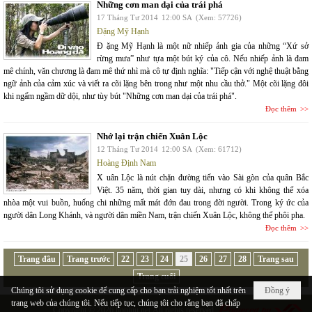
Những cơn man dại của trái phá
17 Tháng Tư 2014
12:00 SA
(Xem: 57726)
Đặng Mỹ Hạnh
Đ ặng Mỹ Hạnh là một nữ nhiếp ảnh gia của những “Xứ sở
rừng mưa” như tựa một bút ký của cô. Nếu nhiếp ảnh là đam
mê chính, văn chương là đam mê thứ nhì mà cô tự định nghĩa: "Tiếp cận với nghệ thuật bằng
ngữ ảnh của cảm xúc và viết ra cõi lặng bên trong như một nhu cầu thở." Một cõi lặng đôi
khi ngấm ngầm dữ dội, như tùy bút "Những cơn man dại của trái phá".
Đọc thêm
Nhớ lại trận chiến Xuân Lộc
12 Tháng Tư 2014
12:00 SA
(Xem: 61712)
Hoàng Định Nam
X uân Lộc là nút chặn đường tiến vào Sài gòn của quân Bắc
Việt. 35 năm, thời gian tuy dài, nhưng có khi không thể xóa
nhòa một vui buồn, huống chi những mất mát đớn đau trong đời người. Trong ký ức của
người dân Long Khánh, và người dân miền Nam, trận chiến Xuân Lộc, không thể phôi pha.
Đọc thêm
Trang đầu
Trang trước
22
23
24
25
26
27
28
Trang sau
Trang cuối
Chúng tôi sử dụng cookie để cung cấp cho bạn trải nghiệm tốt nhất trên
Đồng ý
trang web của chúng tôi. Nếu tiếp tục, chúng tôi cho rằng bạn đã chấp
Copyright © 2026
hopluu.net
All rights reserved