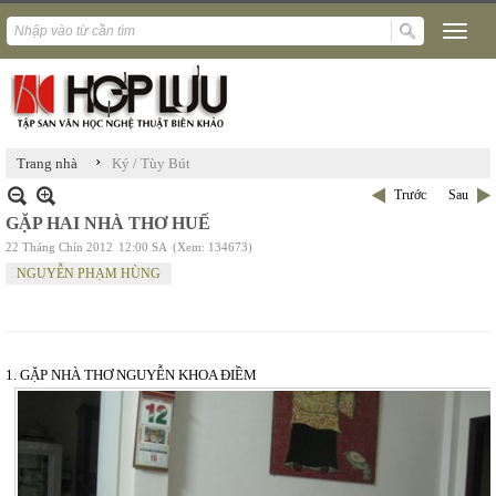
›
Trang nhà
Ký / Tùy Bút
Trước
Sau
GẶP HAI NHÀ THƠ HUẾ
22 Tháng Chín 2012
12:00 SA
(Xem: 134673)
NGUYỄN PHẠM HÙNG
1. GẶP NHÀ THƠ NGUYỄN KHOA ĐIỀM