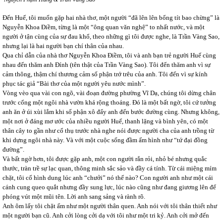
Đến Huế, tôi muốn gặp hai nhà thơ, một người “đã lên lên bổng tít bao chừng” là
Nguyễn Khoa Điềm, từng là một “ông quan văn nghệ” to nhất nước, và một
người ở tận cùng của sự đau khổ, theo những gì tôi được nghe, là Trần Vàng Sao,
nhưng lại là hai người bạn chí thân của nhau.
Qua chỉ dẫn của nhà thơ Nguyễn Khoa Điềm, tôi và anh bạn trẻ người Huế cùng
nhau đến thăm anh Đính (tên thật của Trần Vàng Sao). Tôi đến thăm anh vì sự
cảm thông, thậm chí thương cảm số phận trớ trêu của anh. Tôi đến vì sự kính
phục tác giả “Bài thơ của một người yêu nước mình”.
Vòng vèo qua vài con ngõ, vài đoạn đường phường Vĩ Dạ, chúng tôi dừng chân
trước cổng một ngôi nhà vườn khá rộng thoáng. Đó là một bất ngờ, tôi cứ tưởng
anh ăn ở úi xùi lắm khi số phận xô đẩy anh đến bước đường cùng. Nhưng không,
một nơi ở đáng mơ ước của nhiều người Huế, thanh lặng và bình yên, có một
thân cây to gần như cổ thụ trước nhà nghe nói được người cha của anh trồng từ
khi dựng ngôi nhà này. Và với một cuộc sống đầm ấm hình như “tứ đại đồng
đường”.
Và bất ngờ hơn, tôi được gặp anh, một con người rắn rỏi, nhỏ bé nhưng quắc
thước, tràn trề sự lạc quan, thông minh sắc sảo và đầy cá tính. Từ cái miệng mím
chặt, tôi cố hình dung lúc anh “chưởi” nó thế nào? Con người anh như một cái
cánh cung queo quắt nhưng đầy sung lực, lúc nào cũng như đang giương lên để
phóng vút một mũi tên. Lời anh sang sảng và rành rõ.
Anh ôm lấy tôi chặt ấm như một người thân quen. Anh nói với tôi thân thiết như
một người bạn cũ. Anh cởi lòng cởi dạ với tôi như một tri kỷ. Anh cởi mở đến