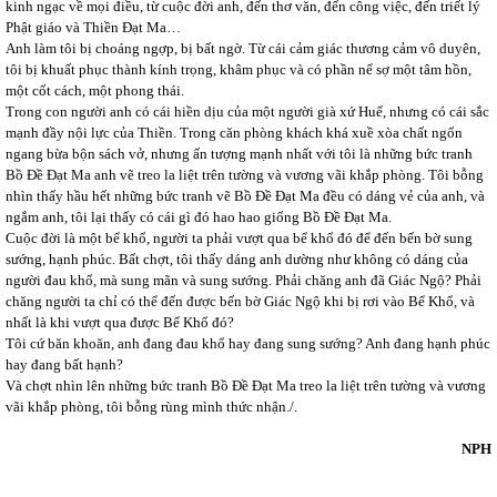
kinh ngạc về mọi điều, từ cuộc đời anh, đến thơ văn, đến công việc, đến triết lý
Phật giáo và Thiền Đạt Ma…
Anh làm tôi bị choáng ngợp, bị bất ngờ. Từ cái cảm giác thương cảm vô duyên,
tôi bị khuất phục thành kính trọng, khâm phục và có phần nể sợ một tâm hồn,
một cốt cách, một phong thái.
Trong con người anh có cái hiền dịu của một người già xứ Huế, nhưng có cái sắc
mạnh đầy nội lực của Thiền. Trong căn phòng khách khá xuề xòa chất ngổn
ngang bừa bộn sách vở, nhưng ấn tượng mạnh nhất với tôi là những bức tranh
Bồ Đề Đạt Ma anh vẽ treo la liệt trên tường và vương vãi khắp phòng. Tôi bỗng
nhìn thấy hầu hết những bức tranh vẽ Bồ Đề Đạt Ma đều có dáng vẻ của anh, và
ngắm anh, tôi lại thấy có cái gì đó hao hao giống Bồ Đề Đạt Ma.
Cuộc đời là một bể khổ, người ta phải vượt qua bể khổ đó để đến bến bờ sung
sướng, hạnh phúc. Bất chợt, tôi thấy dáng anh dường như không có dáng của
người đau khổ, mà sung mãn và sung sướng. Phải chăng anh đã Giác Ngộ? Phải
chăng người ta chỉ có thể đến được bến bờ Giác Ngộ khi bị rơi vào Bể Khổ, và
nhất là khi vượt qua được Bể Khổ đó?
Tôi cứ băn khoăn, anh đang đau khổ hay đang sung sướng? Anh đang hạnh phúc
hay đang bất hạnh?
Và chợt nhìn lên những bức tranh Bồ Đề Đạt Ma treo la liệt trên tường và vương
vãi khắp phòng, tôi bỗng rùng mình thức nhận./.
NPH