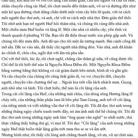
Gần đây, khi anh trở về với cõi lặng của nhân gian, của đời người và của xứ Huế,
nhân chuyến công tác Huế, tôi chợt muốn đến thăm anh, vô tư và đường đột như
một kẻ qua đường chợt dừng chân dưới một vòm cây bên lữ quán, với tư cách
một người đọc thơ anh, và anh, chỉ với tư cách một nhà thơ. Đơn giản thế thôi.
Tôi nhờ anh bạn trẻ người Huế hỏi thăm nhà, và chúng tôi cùng đến nhà anh.
Một chiều mưa Huế buồn và lặng lẽ. Một căn nhà có nhiều cây, yên tĩnh và
thanh quạnh ở phường Vĩ Dạ. Bạn tôi đã điện thoại trước xin phép gặp anh. Và
chúng tôi đội mưa đến. Anh đã tạo cho tôi một ấn tượng mạnh. Hai cánh cổng đã
mở sẵn. Dắt xe vào sân, đã thấy chị người nhà đứng đón. Vào nhà, anh đã khăn
áo chỉnh tề, chỉn chu, ngồi đợi với ấm trà pha sẵn.
Chỉ với thế thôi, lúc ấy, tôi chợt nghĩ, chẳng cần thăm gì nữa, về cũng được rồi.
Chỉ thế là tôi biết thế nào là Nguyễn Khoa Điềm rồi. Một Nguyễn Khoa Điềm
bằng xương bằng thịt không có cái giàm danh bên mình, bình dị và gần gũi.
Và câu chuyện của chúng tôi cũng thật giản dị, vu vơ, chuyện đời, chuyện
người, chuyện văn chương thế sự… Ngoài kia trời vẫn lách nhách mưa. Giọng
anh nhỏ nhẹ và lành. Tôi chợt hiểu, thế nào là cõi lặng của anh.
Trong cái cõi lặng của Huế, của những mái chùa, của dòng sông Hương lặng lẽ
chảy trôi, của những thân phận lam lũ bên phá Tam Giang, anh trở về cõi lặng
của riêng mình và viết những vần thơ về cõi lặng đó. Tôi đã đọc thơ anh trong
những tháng ngày chiến tranh trước đây, nó ám ảnh mãi thế hệ chúng tôi. Tôi đã
đọc thơ anh trong những ngày anh làm “ông quan văn nghệ” to nhất nước, thú
thực chẳng thấy hứng thú gì, vì mọi lẽ. Tôi đọc “Cõi lặng” của anh trong những
ngày Huế thật buồn thật lặng giữa trời mưa thu se se và ẩm ướt.
Nhưng hình như, tôi thấy cõi lòng anh chẳng thanh lặng, vô ưu, vô sự chút nào.