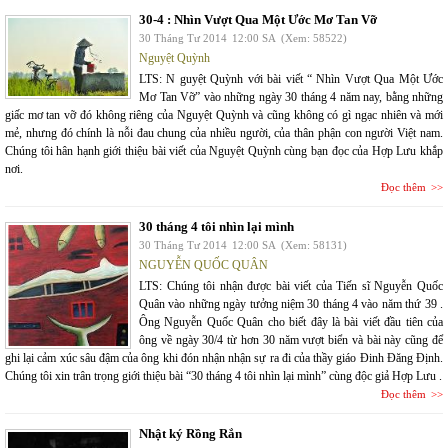
30-4 : Nhìn Vượt Qua Một Ước Mơ Tan Vỡ
30 Tháng Tư 2014
12:00 SA
(Xem: 58522)
Nguyệt Quỳnh
LTS: N guyệt Quỳnh với bài viết “ Nhìn Vượt Qua Một Ước
Mơ Tan Vỡ” vào những ngày 30 tháng 4 năm nay, bằng những
giấc mơ tan vỡ đó không riêng của Nguyệt Quỳnh và cũng không có gì ngạc nhiên và mới
mẻ, nhưng đó chính là nỗi đau chung của nhiều người, của thân phận con người Việt nam.
Chúng tôi hân hạnh giới thiệu bài viết của Nguyệt Quỳnh cùng bạn đọc của Hợp Lưu khắp
nơi.
Đọc thêm
30 tháng 4 tôi nhìn lại mình
30 Tháng Tư 2014
12:00 SA
(Xem: 58131)
NGUYỄN QUỐC QUÂN
LTS: Chúng tôi nhận được bài viết của Tiến sĩ Nguyễn Quốc
Quân vào những ngày tưởng niệm 30 tháng 4 vào năm thứ 39 .
Ông Nguyễn Quốc Quân cho biết đây là bài viết đầu tiên của
ông về ngày 30/4 từ hơn 30 năm vượt biển và bài này cũng để
ghi lại cảm xúc sâu đậm của ông khi đón nhận nhận sự ra đi của thầy giáo Đinh Đăng Định.
Chúng tôi xin trân trọng giới thiệu bài “30 tháng 4 tôi nhìn lại mình” cùng độc giả Hợp Lưu .
Đọc thêm
Nhật ký Rồng Rắn