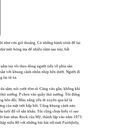
ôi như cơn gió thoảng. Có những hành trình để lại
 như một bóng ma để nhiều năm sau này, bất
nắm tay tôi theo dòng người tiến về phía sân
t hẳn với khung cảnh nhộn nhịp bên dưới. Người đi
 lại từ xa.
, da sậm, nói cười rôm rả. Càng vào gần, không khí
 thịt nướng. P chen vào quầy thịt nướng. Tôi đứng
ống bên đồi. Màu nắng yếu ớt xuyên qua kẽ lá
ửng của mặt trời hấp hối. Cũng khung cảnh náo
ứa tuổi đổ về sân khấu. Tôi cũng chưa hiểu vì sao
 một ban nhạc Rock của Mỹ, thành lập vào năm 1973
hập niên 80 với những bài hát trữ tình
Faithfully,