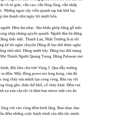
ật vô tri giác, vẫn cao, vẫn lồng lộng, vẫn nhấp
ức. Những ngọn cây viền quanh rạp hát khẽ lay.
ịp âm thanh như ngày tôi mười bốn.
c người. Đêm âm nhạc. Sân khấu ghép bằng gỗ mộc
a giọng nhịp nhàng quyện quanh. Người đàn bà đứng
Dũng thắc mắc. Thanh Lan, Nhật Trường là ai tôi
ng kể tôi nghe chuyện Dũng đi bụi đời được nghe
ũng nhỏ nhít. Dũng mười bảy. Dũng bụi đời mang
ời Mơ Thành Người Quang Trung. Dũng Palawan mơ
chính, đến khu chợ trời Vùng 5. Qua dẫy trường
úi ra đếm. Mấy đồng
pesos
reo leng keng, vừa đủ
c óng chảy tựa mảnh lụa cong vòng. Bàn tay tôi
ong lòng ghe, thân thể khô, cổ cháy khát. Đêm vụt
ình xa xưa của tôi và đám bạn
minor
mãi còn ẩn
g lộng vút vào vùng đêm bình lặng. Ban nhạc dạo
 đầu đếm những cuộc hành trình của dân tộc mình.