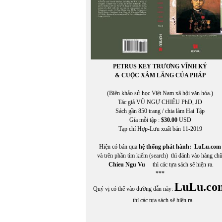
PETRUS KEY TRƯƠNG VĨNH KÝ
& CUỘC XÂM LĂNG CỦA PHÁP
(Biên khảo sử học Việt Nam xã hội văn hóa.)
Tác giả VŨ NGỰ CHIÊU PhD, JD
Sách gần 850 trang / chia làm Hai Tập
Gía mỗi tập :
$30.00
USD
Tạp chí Hợp-Lưu xuất bản 11-2019
Hiện có bán qua
hệ thống phát hành:
LuLu.com
và trên phần tìm kiếm (search) thì đánh vào hàng ch
Chieu Ngu Vu
thì các tựa sách sẽ hiện ra.
***
LuLu.co
Quý vị có thể vào đường dẫn này:
thì các tựa sách sẽ hiện ra.