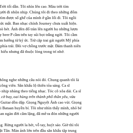
ời tối dần. Tôi nhìn lên cao. Màu trời tím
gười đi nhộn nhịp. Chúng tôi đi theo những đốm
tìm được số ghế của mình ở gần lối đi. Tôi ngồi
hức mắt. Ban nhạc chính Journey chưa xuất hiện.
hò hét. Ánh đèn đổ tràn lên người họ những lượn
y beer P cầm trên tay sủi bọt trắng ngời. Tôi cầm
m hưởng từ ký ức. Trừ cặp trai gái người Mỹ phía
phía trái. Đôi vợ chồng trước mặt. Đám thanh niên
 hiểu nhưng đã thuộc lòng trong trí nhớ.
 không nghe những câu nói đó. Chung quanh tôi là
ông viên. Sân khấu lộ thiên tỏa sáng. Ca sĩ
 nhịp nhàng theo tiếng nhạc. Tóc cô xõa dài. Ca sĩ
 cờ bay, oai hùng trên thành phố thân yêu, vừa
.
Guitar dồn dập. Giọng Nguyệt Ánh cao vút. Giọng
úi Bataan huyền bí. Tôi như nhìn thấy mình, nhỏ bé
ataan ngàn đời câm lặng, đã mở ra đón những người
 Rừng người la hét, vỗ tay, huýt sáo. Giờ thì tôi
uật Tân. Màn ảnh lớn trên đầu sân khấu tập trung