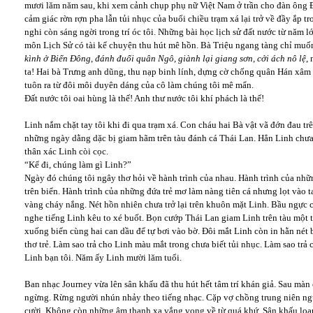
mươi lăm năm sau, khi xem cảnh chụp phụ nữ Việt Nam ở trần cho đàn ông 
cảm giác rờn rợn pha lẫn tủi nhục của buổi chiều trạm xá lại trở về đầy ắp t
nghi còn sáng ngời trong trí óc tôi. Những bài học lịch sử đất nước từ năm
môn Lịch Sử có tài kể chuyện thu hút mê hồn. Bà Triệu ngang tàng chỉ mu
kình ở Biển Đông, đánh đuổi quân Ngô, giành lại giang sơn, cởi ách nô lệ
,
ta! Hai bà Trưng anh dũng, thu nạp binh lính, dựng cờ chống quân Hán xâm l
tuôn ra từ đôi môi duyên dáng của cô làm chúng tôi mê mẩn.
Đất nước tôi oai hùng là thế! Anh thư nước tôi khí phách là thế!
Linh nắm chặt tay tôi khi đi qua trạm xá. Con cháu hai Bà vật vã đớn đau tr
những ngày dằng dặc bị giam hãm trên tàu đánh cá Thái Lan. Hẳn Linh chưa
thân xác Linh còi cọc.
“Kể đi, chúng làm gì Linh?”
Ngày đó chúng tôi ngây thơ hỏi về hành trình của nhau. Hành trình của nhữn
trên biển. Hành trình của những đứa trẻ mơ làm nàng tiên cá nhưng lọt vào t
vàng cháy nắng. Nét hồn nhiên chưa trở lại trên khuôn mặt Linh. Bầu ngực c
nghe tiếng Linh kêu to xé buốt. Bọn cướp Thái Lan giam Linh trên tàu một
xuống biển cùng hai can dầu để tự bơi vào bờ. Đôi mắt Linh còn in hằn nét 
thơ trẻ. Làm sao trả cho Linh màu mắt trong chưa biết tủi nhục. Làm sao trả 
Linh bạn tôi. Năm ấy Linh mười lăm tuổi.
Ban nhạc Journey vừa lên sân khấu đã thu hút hết tâm trí khán giả. Sau màn
ngừng. Rừng người nhún nhảy theo tiếng nhạc. Cặp vợ chồng trung niên ngư
cười. Không còn những âm thanh xa vắng vọng về từ quá khứ. Sân khấu loang