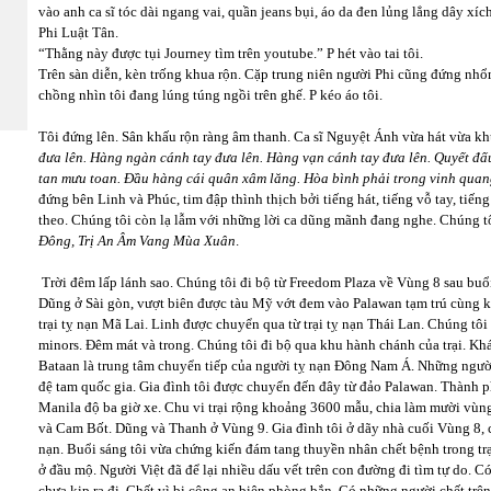
vào anh ca sĩ tóc dài ngang vai, quần jeans bụi, áo da đen lủng lẳng dây xíc
Phi Luật Tân.
“Thằng này được tụi Journey tìm trên youtube.” P hét vào tai tôi.
Trên sàn diễn, kèn trống khua rộn. Cặp trung niên người Phi cũng đứng nh
chồng nhìn tôi đang lúng túng ngồi trên ghế. P kéo áo tôi.
Tôi đứng lên. Sân khấu rộn ràng âm thanh. Ca sĩ Nguyệt Ánh vừa hát vừa k
đưa lên. Hàng ngàn cánh tay đưa lên. Hàng vạn cánh tay đưa lên. Quyết đấ
tan mưu toan. Đầu hàng cái quân xâm lăng. Hòa bình phải trong vinh quan
đứng bên Linh và Phúc, tim đập thình thịch bởi tiếng hát, tiếng vỗ tay, tiế
theo. Chúng tôi còn lạ lẫm với những lời ca dũng mãnh đang nghe. Chúng tô
Đông, Trị An Âm Vang Mùa Xuân
.
Trời đêm lấp lánh sao. Chúng tôi đi bộ từ Freedom Plaza về Vùng 8 sau buổ
Dũng ở Sài gòn, vượt biên được tàu Mỹ vớt đem vào Palawan tạm trú cùng kh
trại tỵ nạn Mã Lai. Linh được chuyển qua từ trại tỵ nạn Thái Lan. Chúng tô
minors. Đêm mát và trong. Chúng tôi đi bộ qua khu hành chánh của trại. Kh
Bataan là trung tâm chuyển tiếp của người tỵ nạn Đông Nam Á. Những người
đệ tam quốc gia. Gia đình tôi được chuyển đến đây từ đảo Palawan. Thành 
Manila độ ba giờ xe. Chu vi trại rộng khoảng 3600 mẫu, chia làm mười vùn
và Cam Bốt. Dũng và Thanh ở Vùng 9. Gia đình tôi ở dãy nhà cuối Vùng 8, c
nạn. Buổi sáng tôi vừa chứng kiến đám tang thuyền nhân chết bệnh trong tr
ở đầu mộ. Người Việt đã để lại nhiều dấu vết trên con đường đi tìm tự do. 
chưa kịp ra đi. Chết vì bị công an biên phòng bắn. Có những người chết trên 