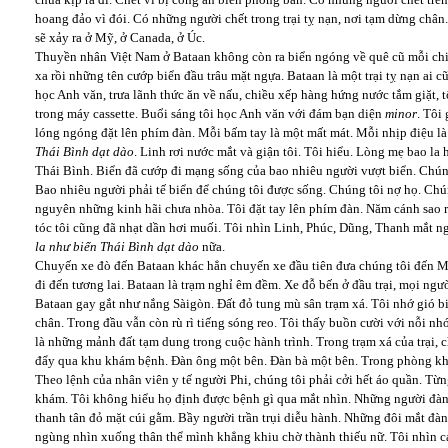
hoang đảo vì đói. Có những người chết trong trại tỵ nạn, nơi tạm dừng chân
sẽ xảy ra ở Mỹ, ở Canada, ở Úc.
Thuyền nhân Việt Nam ở Bataan không còn ra biển ngóng về quê cũ mỗi chiề
xa rồi những tên cướp biển đầu trâu mặt ngựa. Bataan là một trại tỵ nạn ai 
học Anh văn, trưa lãnh thức ăn về nấu, chiều xếp hàng hứng nước tắm giặt,
trong máy cassette. Buổi sáng tôi học Anh văn với đám bạn diện
minor
. Tôi
lóng ngóng đặt lên phím đàn. Mỗi bấm tay là một mất mát. Mỗi nhịp điệu là 
Thái Bình dạt dào
. Linh rơi nước mắt và giận tôi. Tôi hiểu. Lòng mẹ bao l
Thái Bình. Biển đã cướp đi mạng sống của bao nhiêu người vượt biển. Chúng
Bao nhiêu người phải tế biển để chúng tôi được sống. Chúng tôi nợ họ. Chú
nguyên những kinh hãi chưa nhòa. Tôi đặt tay lên phím đàn. Năm cánh sao r
tóc tôi cũng đã nhạt dần hơi muối. Tôi nhìn Linh, Phúc, Dũng, Thanh mắt n
la như biển Thái Bình dạt dào
nữa.
Chuyến xe đò đến Bataan khác hẳn chuyến xe đầu tiên đưa chúng tôi đến M
đi đến tương lai. Bataan là trạm nghỉ êm đềm. Xe đỗ bến ở đầu trại, mọi n
Bataan gay gắt như nắng Sàigòn. Đất đỏ tung mù sân trạm xá. Tôi nhớ gió bi
chân. Trong đầu vẫn còn rù rì tiếng sóng reo. Tôi thấy buồn cười với nỗi nh
là những mảnh đất tạm dung trong cuộc hành trình. Trong trạm xá của trại, c
đẩy qua khu khám bệnh. Đàn ông một bên. Đàn bà một bên. Trong phòng khá
Theo lệnh của nhân viên y tế người Phi, chúng tôi phải cởi hết áo quần. Từn
khám. Tôi không hiểu họ định được bệnh gì qua mắt nhìn. Những người đàn
thanh tân đỏ mặt cúi gằm. Bầy người trần trụi diễu hành. Những đôi mắt đà
ngùng nhìn xuống thân thể mình khẳng khiu chờ thành thiếu nữ. Tôi nhìn các