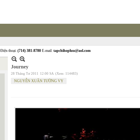
Điện thoại:
(714) 381-8780
E-mail:
tapchihopluu@aol.com
Journey
28 Tháng Tư 2011
12:00 SA
(Xem: 114483)
NGUYỄN XUÂN TƯỜNG VY