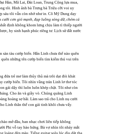
Đại Hàn, Mã Lai, Đài Loan, Trung Cộng lựa mua,
rong tôi. Hình ảnh bà Trưng bà Triệu cỡi voi uy
 lớp sáu tôi vẫn còn nhớ như in. Cô Mỹ Dung dạy
ốn
cưỡi cơn gió mạnh, đạp luồng sóng dữ, chém cá
 nhất định không khom lưng chịu làm tì thiếp người
ược, hy sinh hạnh phúc riêng tư. Lịch sử đất nước
ên sàn tàu cướp biển. Hẳn Linh chưa thể nào quên
 quên những tên cướp biển tìm kiếm thú vui trên
g đứa trẻ mơ làm thủy thủ mà trôi dạt đói khát
ay cướp biển. Tôi nhìn vầng trán Linh lơ thơ tóc
on gái dậy thì luôn luôn khép chặt. Tôi như còn
 tháng. Cho ăn và giầy vò. Chúng quăng Linh
bàng hoàng sợ hãi. Làm sao trả cho Linh nụ cười
cho Linh thân thể con gái tinh khôi chưa vấy.
 chào mở đầu, ban nhạc chơi liên tiếp không
ời Phi vỗ tay hào hứng. Bà vợ nhìn tôi nháy mắt
 loáng đèn màu. Tiếng guitar solo lúc dìu dặt tha