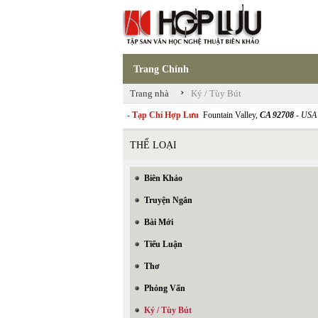
Trang Chính
›
Trang nhà
Ký / Tùy Bút
- Tạp Chí Hợp Lưu
Fountain Valley,
CA 92708
- USA
THỂ LOẠI
Biên Khảo
Truyện Ngắn
Bài Mới
Tiểu Luận
Thơ
Phỏng Vấn
Ký / Tùy Bút