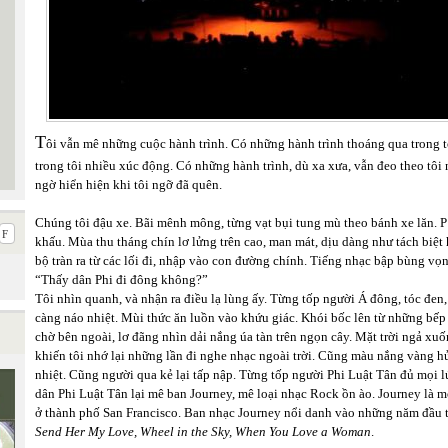
T
ôi vẫn mê những cuộc hành trình. Có những hành trình thoáng qua trong t
trong tôi nhiều xúc động. Có những hành trình, dù xa xưa, vẫn đeo theo tôi
ngờ hiển hiện khi tôi ngỡ đã quên.
Chúng tôi đậu xe. Bãi mênh mông, từng vạt bụi tung mù theo bánh xe lăn. P 
khấu. Mùa thu tháng chín lơ lửng trên cao, man mát, dịu dàng như tách biệ
bộ tràn ra từ các lối đi, nhập vào con đường chính. Tiếng nhạc bập bùng vọng
“Thấy dân Phi đi đông không?”
Tôi nhìn quanh, và nhận ra điều lạ lùng ấy. Từng tốp người Á đông, tóc đen
càng náo nhiệt. Mùi thức ăn luồn vào khứu giác. Khói bốc lên từ những bếp
chờ bên ngoài, lơ đãng nhìn dải nắng úa tàn trên ngọn cây. Mặt trời ngả xu
khiến tôi nhớ lại những lần đi nghe nhạc ngoài trời. Cũng màu nắng vàng h
nhiệt. Cũng người qua kẻ lại tấp nập. Từng tốp người Phi Luật Tân đủ mọi l
dân Phi Luật Tân lại mê ban Journey, mê loại nhạc Rock ồn ào. Journey là
ở thành phố San Francisco. Ban nhạc Journey nổi danh vào những năm đầu t
Send Her My Love, Wheel in the Sky, When You Love a Woman
.