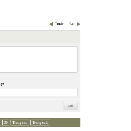
Trước
Sau
bạn
30
Trang sau
Trang cuối