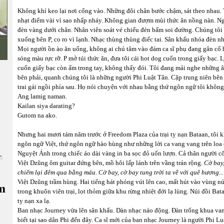
Không khí keo lại nơi cổng vào. Những đôi chân bước chậm, sát theo nhau. Tr
nhạt điểm vài vì sao nhấp nháy. Không gian đượm mùi thức ăn nồng nàn. N
đèn vàng dưới chân. Nhân viên soát vé chiếu đèn bấm soi đường. Chúng tôi 
xuống bên P, co ro vì lạnh. Nhạc thùng thùng điếc tai. Sân khấu nhóa đèn n
Mọi người ồn ào ăn uống, không ai chú tâm vào đám ca sĩ phụ đang gân cổ 
sóng màu rực rỡ. P mở túi thức ăn, đưa tôi cái hot dog cuốn trong giấy bạc. L
cuốn giấy bạc còn ấm trong tay, không thấy đói. Tôi đang mải nghe những â
bên phải, quanh chúng tôi là những người Phi Luật Tân. Cặp trung niên bên 
trai gái ngồi phía sau. Họ nói chuyện với nhau bằng thứ ngôn ngữ tôi không
Ang lamig naman.
Kailan siya darating?
Gutom na ako.
Nhưng hai mươi tám năm trước ở Freedom Plaza của trại tỵ nạn Bataan, tôi
ngôn ngữ Việt, thứ ngôn ngữ hào hùng như những lời ca vang vang trên loa c
Nguyệt Ánh trong chiếc áo dài vàng in ba sọc đỏ uốn lượn. Cả thân người cô
ữ:
Việt Dzũng ôm guitar đứng bên, mồ hôi lấp lánh trên vầng trán rộng.
Cờ bay,
chiếm lại đêm qua bằng máu. Cờ bay, cờ bay tung trời ta về với quê hương..
Việt Dzũng trầm hùng. Hai tiếng hát phóng vút lên cao, mất hút vào vùng n
m
trong khuôn viên trại, lọt thỏm giữa khu rừng nhiệt đới lạ lùng. Núi đồi B
tỵ nạn xa lạ.
Ban nhạc Journey vừa lên sân khấu. Dàn nhạc náo động. Đàn trống khua vang.
biết tại sao dân Phi đến đây. Ca sĩ mới của ban nhạc Journey là người Phi L