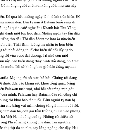
. Có những người chết nơi xứ người, như sau này
u. Đã qua hết những ngày lênh đênh trên biển. Đã
cũng muốn đến. Dân tỵ nạn ở Bataan buổi sáng đi
 tối ngồi quán café nghe Phi Khanh hát Thu Vàng
 ghi danh một lớp học đàn. Những ngón tay lần đầu
tiếng thở dài. Tôi đàn
Lòng mẹ bao la như biển
a hơn biển Thái Bình. Lòng mẹ nhân từ hơn biển
 tôi phải đóng thuế cho biển để đổi lấy tự do.
ng tôi vừa vượt đại dương. Trí nhớ còn mới
un rẩy. Sao biển đang thay hình đổi dạng, như mái
gấn nước. Tôi sẽ không bao giờ đàn
Lòng mẹ bao
anila. Mọi người nô nức, hồ hởi. Chúng tôi đang
gười được đưa vào khám sức khoẻ tổng quát. Nắng
ển Palawan mát rượi, nhớ bãi cát trắng mịn gót
ớ của mình. Palawan hay Bataan, đâu rồi cũng chỉ
húng tôi khai báo tên tuổi. Đám người tỵ nạn bị
m che bằng vải màn, chúng tôi giật mình bối rối.
g đám đàn bà, con gái trần truồng bị lùa vào phòng
 bà Việt Nam luống cuống. Những cô thiếu nữ
n ông Phi sỗ sàng không che dấu. Tôi ngượng
 chị thịt da co rúm, tay lóng ngóng che đậy. Hai