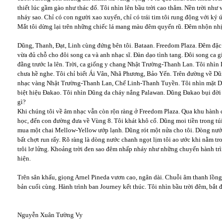
thiết lúc gầm gào như thác đổ. Tôi nhìn lên bầu trời cao thẳm. Nền trời như v
nháy sao. Chỉ có con người xao xuyến, chỉ có trái tim tôi rung động với ký 
Mắt tôi dừng lại trên những chiếc lá mang màu đêm quyến rũ. Đêm nhộn nh
Dũng, Thanh, Đạt, Linh cùng đứng bên tôi. Bataan. Freedom Plaza. Đêm đặ
vừa đủ chỗ cho đôi song ca và anh nhạc sĩ. Đàn dạo tình tang. Đôi song c
đằng trước la lên. Trời, ca giống y chang Nhật Trường-Thanh Lan. Tôi nhìn 
chưa hề nghe. Tôi chỉ biết Ái Vân, Nhã Phương, Bảo Yến. Trên đường về Dũ
nhạc vàng Nhật Trường-Thanh Lan, Chế Linh-Thanh Tuyền. Tôi nhìn mặt D
biệt hiệu Đakao. Tôi nhìn Dũng da cháy nắng Palawan. Dũng Đakao bụi đ
gì?
Khi chúng tôi về âm nhạc vẫn còn rộn ràng ở Freedom Plaza. Qua khu hành 
học, đến con đường đưa về Vùng 8. Tôi khát khô cổ. Dũng moi tiền trong t
mua một chai Mellow-Yellow ướp lạnh. Dũng rót một nửa cho tôi. Dòng nướ
bất chợt run rẩy. Rõ ràng là dòng nước chanh ngọt lịm tôi ao ước khi nằm tr
trôi lơ lửng. Khoảng trời đen sao đêm nhấp nháy như những chuyến hành tr
hiện.
Trên sân khấu, giọng Arnel Pineda vươn cao, ngân dài. Chuỗi âm thanh lồn
bản cuối cùng. Hành trình ban Journey kết thúc. Tôi nhìn bầu trời đêm, bắt
Nguyễn Xuân Tường Vy