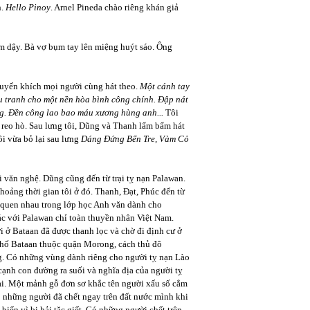
h.
Hello Pinoy
. Arnel Pineda chào riêng khán giả
ổm dậy. Bà vợ bụm tay lên miệng huýt sáo. Ông
huyến khích mọi người cùng hát theo.
Một cánh tay
u tranh cho một nền hòa bình công chính. Đập nát
g. Đền công lao bao máu xương hùng anh...
Tôi
ng reo hò. Sau lưng tôi, Dũng và Thanh lẩm bẩm hát
i vừa bỏ lại sau lưng
Dáng Đứng Bến Tre, Vàm Cỏ
i văn nghệ. Dũng cũng đến từ trại tỵ nạn Palawan.
oảng thời gian tôi ở đó. Thanh, Đạt, Phúc đến từ
i quen nhau trong lớp học Anh văn dành cho
ác với Palawan chỉ toàn thuyền nhân Việt Nam.
 ở Bataan đã được thanh lọc và chờ đi định cư ở
phố Bataan thuộc quận Morong, cách thủ đô
g. Có những vùng dành riêng cho người tỵ nạn Lào
ạnh con đường ra suối và nghĩa địa của người tỵ
ại. Một mảnh gỗ đơn sơ khắc tên người xấu số cắm
Có những người đã chết ngay trên đất nước mình khi
biển vì bị hải tặc giết. Có những người chết trên