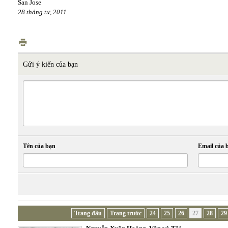
San Jose
28 tháng tư, 2011
Gửi ý kiến của bạn
Tên của bạn
Email của 
Trang đầu
Trang trước
24
25
26
27
28
29