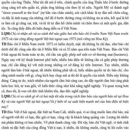
quyền của ông Thiệu. Như tôi đã nói ở trên, chính quyền của ông Thiệu khi ở bước đường
cùng càng trở nên quẫn trí, phản ứng không còn theo lý trí nữa. Người Mỹ có thành ngữ
"shoot yourself in the foot" (tự bắn vào chân mình), nói cách khác là tự đào mồ chôn sống,
và đấy là tình trạng của những chế độ ở bước đường cùng và không tin ai nữa, kết quả là hở
ra làm cái gì cũng sai, trật, và từ từ tự đào hố chôn mình và chôn theo cả một quốc gia, dân
tộc. Ta cũng thấy điều đó hiện đang diễn ra ở Việt Nam.
LQM:
Chị có nhận xét và so sánh thế nào giữa hai nền báo chí ở miền Nam Việt Nam trước
1975 và của cộng đồng người Việt hải ngoại sau 1975 (nói riêng tại Hoa Kỳ).
TD
:Báo chí ở Miền Nam trước 1975 có kiểm duyệt, mặc dù không bị chỉ đạo, như báo chí
dưới chế độ cộng sản độc tài ở Miền Bắc và cả 35 năm qua trên toàn Việt Nam. Báo chí Việt
ở hải ngoại thì hoàn toàn tự do, chỉ cần xin giấy phép mở một cơ sở thương mại (business).
Ngày nay với kỹ thuật Internet phổ biến, nhiều báo điện tử không cần cả giấy phép thương
mại, chỉ cần đăng ký với một trong những cơ sở đăng ký trên Internet. Tuy nhiên, nhiều
người làm báo ở hải ngoại, tất nhiên không phải tất cả, hiểu nhầm quyền tự do báo chí, cho
rằng mình muốn viết gì, công kích hay chụp mũ ai thì đó là quyền của mình. Điều này không
đúng. Càng tự do, trách nhiệm của người cầm bút càng cao, do đấy người cầm bút càng phải
luôn học hỏi, tự trau giồi, về kiến thức cũng như khả năng nghề nghiệp. Và quan trọng hơn
cả, theo tôi, là vun sới đức tính khiêm tốn, đạo đức nghề nghiệp.
LQM:
Chị có so sánh gì về cả hai mặt tốt xấu trong cách làm báo của người bản xứ tại Hoa
Kỳ và của người Việt tại hải ngoại.Và ý kiến về sự xuất hiện mạnh mẽ của báo điện tử hiện
nay?
TD:
Báo Việt ở hải ngoại, đặc biệt tại Nam Cali, nhiều quá, vì ai cũng muốn làm chủ báo, mà
số người viết thì có hạn, độc giả có hạn, cũng vậy là khách hàng quảng cáo. Lượng thì nhiều
mà phẩm không có bao nhiêu. Về phát thanh cũng vậy. Đã vậy, báo chí Việt ngữ, vì tính chất
chính trị đặc biệt của cộng đồng Việt tị nạn, ít nhiều, dù không muốn, cũng bị lôi cuốn vào