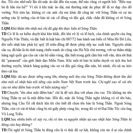
thu. Tôi còn nhớ mỗi lần tôi mặc áo dài đến tòa soạn, thế nào cũng có người hỏi: "Bữa nay
bà đi hầu tòa hả?" Vì tôi ít khi mặc ào dài, mà thường mặc âu phục để đi xe đạp cho đỡ
vướng. Nói tóm lại, không có các anh chị em khác đã cộng tác với Sóng Thần và sự tin
tưởng vào lý tưởng của tờ báo từ các cổ đông và độc giả, chắc chắn đã không có tờ Sóng
Thần.
LQM
:
Khó khăn lớn nhất mà chị đã gặp khi thực hiện tờ Sóng Thần.
TD
:Có lẽ là sự kiểm duyệt khá khe khắt, đôi khi vô lý và lố bịch, của chính quyền của ông
Nguyễn Văn Thiệu, và đặc biệt là luật báo chí 007/72 ban hành sau biến cố Mùa Hè Đỏ Lửa,
đòi mỗi nhật báo phải ký quỹ 20 triệu đồng để được phép tiếp tục xuất bản. Nguyên nhân
sâu xa, đã hẳn là do tình trạng chiến tranh do cộng sản Hà Nội chủ trương, với sự thâm nhập
hàng ngũ quốc gia của các cán bộ nằm vùng, đặc biệt trong giới cầm bút viết văn, đưa tới thái
độ "paranoid" của giới lãnh đạo Miền Nam. Khi một tờ báo bị kiểm duyệt và tịch thu hơi
thường xuyên, khách hàng quảng cáo sợ và độc giả cũng dần nản, bỏ mình, rồi cái nọ kéo
theo cái kia.
LQM
:
Mặc dù tạo được tiếng vang lớn, nhưng tuổi thọ của Sóng Thần không được lâu dài
như một số nhật báo nổi tiếng của miền Nam Việt Nam trước kia. Chị nghĩ sao về cái tên
của nó như điềm báo trước về hiện tượng này?
TD
:Chuyện "tên như một điềm báo" chỉ là để nói đùa với nhau cho vui. Tôi không tin tên
Sóng Thần tự nó là một điềm báo. Hồi đó, mặc dù Sóng Thần nghe không có vẻ tên báo,
nhưng ông Chu Tử rất thích khi tôi cho biết đã chọn tên báo là Sóng Thần. Ngoài Sóng
Thần, còn có vài tờ khác cũng bị rút giấy phép cùng lúc, trong đó có tờ Đại Dân Tộc của ông
Võ Long Triều.
LQM
:
Sau nhiều biến cố xảy ra, chị có tìm ra nguyên nhân tại sao nhật báo Sóng Thần bị
đóng cửa hay không?
TD:
Tôi nghĩ tờ Sóng Thần bị đóng cửa là vì thái độ sợ hãi, không còn tin ở ai của chính