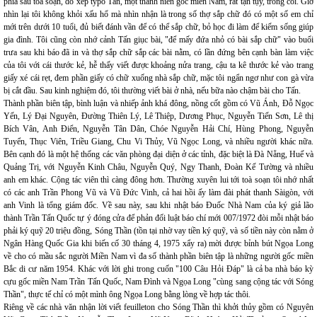
phía sau tòa soạn, do xếp typo Tấn, một thanh niên gốc miền Nam, rất tận tụy, trông coi. Giờ
nhìn lại tôi không khỏi xấu hổ mà nhìn nhận là trong số thợ sắp chữ đó có một số em chỉ
mới trên dưới 10 tuổi, đủ biết đánh vần để có thể sắp chữ, bỏ học đi làm để kiếm sống giúp
gia đình. Tôi cũng còn nhớ cảnh Tấn giục bài, "để mấy đứa nhỏ có bài sắp chữ" vào buổi
trưa sau khi báo đã in và thợ sắp chữ sắp các bài nằm, có lần đứng bên cạnh bàn làm việc
của tôi với cái thước kẻ, hễ thấy viết được khoảng nửa trang, cậu ta kê thước kẻ vào trang
giấy xé cái rẹt, đem phần giấy có chữ xuống nhà sắp chữ, mặc tôi ngẩn ngơ như con gà vừa
bị cắt đầu. Sau kinh nghiệm đó, tôi thường viết bài ở nhà, nếu bữa nào chậm bài cho Tấn.
Thành phần biên tập, bình luận và nhiếp ảnh khá đông, nồng cốt gồm có Vũ Ánh, Đỗ Ngọc
Yến, Lý Đại Nguyên, Đường Thiên Lý, Lê Thiệp, Dương Phục, Nguyễn Tiến Sơn, Lê thị
Bích Vân, Anh Điển, Nguyễn Tân Dân, Chóe Nguyễn Hải Chí, Hùng Phong, Nguyễn
Tuyển, Thục Viên, Triều Giang, Chu Vi Thủy, Vũ Ngọc Long, và nhiều người khác nữa.
Bên cạnh đó là một hệ thống các văn phòng đại diện ở các tỉnh, đặc biệt là Đà Nẵng, Huế và
Quảng Trị, với Nguyễn Kinh Châu, Nguyễn Quý, Ngy Thanh, Đoàn Kế Tường và nhiều
anh em khác. Cộng tác viên thì càng đông hơn. Thường xuyên lui tới toà soạn tôi nhớ nhất
có các anh Trần Phong Vũ và Vũ Đức Vinh, cả hai hồi ấy làm đài phát thanh Sàigòn, với
anh Vinh là tổng giám đốc. Về sau này, sau khi nhật báo Đuốc Nhà Nam của ký giả lão
thành Trần Tấn Quốc tự ý đóng cửa để phản đối luật báo chí mới 007/1972 đòi mỗi nhật báo
phải ký quỹ 20 triệu đồng, Sóng Thần (tồn tại nhờ vay tiền ký quỹ, và số tiền này còn nằm ở
Ngân Hàng Quốc Gia khi biến cố 30 tháng 4, 1975 xẩy ra) mời được bỉnh bút Ngọa Long
về cho có mầu sắc người Miền Nam vì đa số thành phần biên tập là những người gốc miền
Bắc di cư năm 1954. Khác với lời ghi trong cuốn "100 Câu Hỏi Đáp" là cả ba nhà báo kỳ
cựu gốc miền Nam Trần Tấn Quốc, Nam Đình và Ngọa Long "cùng sang cộng tác với Sóng
Thần", thực tế chỉ có một mình ông Ngọa Long bằng lòng về hợp tác thôi.
Riêng về các nhà văn nhận lời viết feuilleton cho Sóng Thần thì khởi thủy gồm có Nguyên