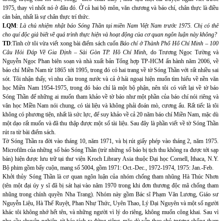
1975, thay vì nhốt nó ở đâu đó. Ở cả hai bộ môn, văn chương và báo chí, chân thực là điều
căn bản, nhất là sự chân thực trí thức.
LQM
:
Là chủ nhiệm nhật báo Sóng Thần tại miền Nam Việt Nam trước 1975. Chị có thể
cho quí độc giả biết về quá trình thực hiện và hoạt động của cơ quan ngôn luận này không?
TD
:Tình cờ tôi vừa viết xong bài điểm sách cuốn
Báo chí ở Thành Phố Hố Chí Minh – 100
Câu Hỏi Đáp Về Gia Định – Sài Gòn TP. Hồ Chí Minh
, do Trương Ngọc Tường và
Nguyễn Ngọc Phan biên soạn và nhà xuất bản Tổng hợp TP-HCM ấn hành năm 2006, về
báo chí Miền Nam từ 1865 tới 1995, trong đó có hai trang về tờ Sóng Thần với rất nhiều sai
sót. Tôi nhận thấy, vì nhu cầu trong nước và cả ở hải ngoại hiện muốn tìm hiểu về nền văn
học Miền Nam 1954-1975, trong đó báo chí là một bộ phận, nên tôi có viết lại về tờ báo
Sóng Thần để những ai muốn tham khảo về tờ báo như một phần của báo chí nói riêng và
văn học Mỉền Nam nói chung, có tài liệu và không phải đoán mò, cương ẩu. Rất tiếc là tôi
không có phương tiện, nhất là sức lực, để suy khảo về cả 20 năm báo chí Miền Nam, mặc dù
một dạo rất muốn và đã thu thập được một số tài liệu. Sau đây là phần viết về tờ Sóng Thần
rút ra từ bài điểm sách.
Tờ Sóng Thần ra đời vào tháng 10, năm 1971, và bị rút giấy phép vào tháng 2, năm 1975.
Microfilm của những số báo Sóng Thần (trừ những số báo bị tịch thu không ra được tới sạp
bán) hiện được lưu trữ tại thư viện Kroch Library Asia thuộc Đại học Cornell, Ithaca, N.Y.
Bộ phim gồm bẩy cuộn, mang số 5004, gồm 1971: Oct.-Dec., 1972-1974, 1975: Jan.-Feb.
Khởi thủy Sóng Thần là cơ quan ngôn luận của nhóm chống tham nhũng Hà Thúc Nhơn
(tên một đại úy y sĩ đã bị sát hại vào năm 1970 trong khi đơn thương độc mã chống tham
nhũng trong chính quyền Nha Trang). Nhóm này gồm Bác sĩ Phạm Văn Lương, Giáo sư
Nguyễn Liệu, Hà Thế Ruyệt, Phan Nhự Thức, Uyên Thao, Lý Đại Nguyên và một số người
khác tôi không nhớ hết tên, và những người vì lý do riêng, không muốn công khai. Sau vì