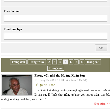
Tên của bạn
Email của bạn
Trang đầu
Trang trước
2
3
4
5
6
7
8
Trang sau
Trang cuối
Phỏng vấn nhà thơ Hoàng Xuân Sơn
19 Tháng Ba 2011
12:00 SA
(Xem: 115951)
LÊ QUỲNH MAI
. . Với tôi, thơ không rao truyền một ngôn ngữ nào to tát: thơ chỉ
là tâm sự, là “một chút riêng tư”trao gởi người thân, bạn bè,
những kẻ đồng hành biết, và sẽ quen.” . . .
Đọc thêm