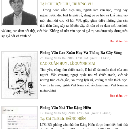
TẠP CHÍ HỢP LƯU
,
TRƯƠNG VŨ
...Trong hoàn cảnh hiện nay, người làm văn học, trong hay
ngoài nước, đặc biệt là giới trẻ, đang có cơ hội và khả năng tạo
một sinh khí cho xã hội VN, giúp giảm thiểu những phá sản
tinh thần đang xẩy ra. Muốn vậy, rất cần có sự đam mê, học hỏi,
và lòng can đảm nói thật, viết thật. Không có nền văn học có giá trị nào được xây dựng trên
sự giả dối và tránh né.
Đọc thêm
Phỏng Vấn Cao Xuân Huy Và Tháng Ba Gãy Súng
23 Tháng Mười Hai 2010
12:00 SA
(Xem: 111338)
CAO XUÂN HUY
,
LÊ QUỲNH MAI
Tình yêu, cũng như chiến tranh, là hai đề tài muôn thuở của con
người. Văn chương ngoại quốc nói về chiến tranh, viết về
những trận chiến gần, xa trong lịch sử, chúng ta vẫn thích đọc.
Vậy thì tại sao, người Việt Nam viết về chiến tranh Việt Nam lại
nhàm chán?
Đọc thêm
Phỏng Vấn Nhà Thơ Đặng Hiền
12 Tháng Mười Một 2010
12:00 SA
(Xem: 104462)
Tạp Chí Thi Bình
,
ĐẶNG HIỀN
LTS: Bài phỏng vấn nhà thơ Đặng Hiền được thực hiện bởi nhà