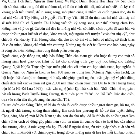
Vũ, Cung Tích Biền, Nguyễn Thuỵ Long, Vũ Ngọc Đĩnh, Hoàng Hải Thuỷ, vv. Sau thêm
một số khác nữa trong đó tôi nhớ hơn cả, vì là do chính tôi mời, mà lại mời viết hồi ký chứ
không phải tiểu thuyết, để in song song, một phần cũng là nhằm lôi cuốn người đọc, đó là
hai nhà văn nữ Túy Hồng và Nguyễn Thị Thụy Vũ. Tôi đã dự tính sau hai nhà văn này thì
sẽ mời Nhã Ca và Nguyễn Thị Hoàng viết hồi ký song song như thế, nhưng chưa kịp,
không nhớ vì lý do gì. Cả bốn chị đều là những nhà văn có nhiều sách truyện đã xuất bản và
được nhiều người biết tới và đọc, khác với tôi, một người viết truyện "xuân thu nhị kỳ", như
chủ bút Văn dạo ấy, Trần Phong Giao, đặt cho tôi, có thể vì tôi luôn có những sở thích khác
lôi cuốn mình, không chỉ mình văn chương. Những người viết feuilleton cho báo hàng ngày
là cộng tác viên, không nằm trong thành phần biên tập.
Ngoài công việc thông tin, nhật báo Sóng Thần còn tham gia vào hoặc tài trợ cho một số
những sinh hoạt giáo dục (như hỗ trợ cho chương trình gây quỹ học bổng cho trường
Quảng Ngãi Nghĩa Thục dậy học miễn phí cho vài trăm em học sinh trung học nghèo ở
Quảng Ngãi, do Nguyễn Liệu và trên 100 giáo sư trung học ở Quảng Ngãi đảm trách); xã
hội hoặc nhân đạo (như chương trình xây nhà giúp người nghèo, hoặc gây quỹ và phát động
chiến dịch hốt xác và chôn cất gần 2,000 nạn nhân chiến cuộc trên Đại lộ Kinh Hoàng trong
trận Mùa Hè Đỏ Lửa 1972); hoặc văn nghệ (như lập nhà xuất bản Nhân Chủ, hỗ trợ gánh
hát cải lương Bạch Tuyết-Hùng Cường, thực hiện phim "Yêu", do Đỗ Tiến Đức đạo diễn,
dựa vào cuốn tiểu thuyết cùng tên của Chu Tử).
Cái ưu điểm của Sóng Thần, và lý do tờ báo lôi cuốn được nhiều người tham gia, hỗ trợ, đó
là, ngoài chủ trương chống tham nhũng làm sạch hậu phương để hỗ trợ tiền tuyến chống
Cộng đặng bảo vệ một Miền Nam tự do, còn do chỗ này: đó là tờ báo do nhiều người làm
chủ, với tư cách cổ đông góp phần hùn vốn, và niềm tin của họ đặt vào hoài bão của nhóm
chủ trương, cũng là ước vọng của họ. Tôi chỉ là người đứng tên trên giấy phép xuất bản và
chịu trách nhiệm đối với chính quyền, trong đó có những màn đi hầu tòa mỗi khi báo bị tịch