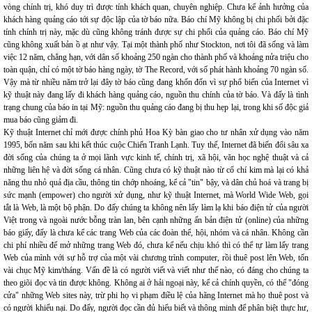
vòng chính trị, khó duy trì được tính khách quan, chuyên nghiệp. Chưa kể ảnh hưởng của
khách hàng quảng cáo tới sự độc lập của tờ báo nữa. Báo chí Mỹ không bị chi phối bởi đặc
tính chính trị này, mặc dù cũng không tránh được sự chi phối của quảng cáo. Báo chí Mỹ
cũng không xuất bản ồ ạt như vậy. Tại một thành phố như Stockton, nơi tôi đã sống và làm
việc 12 năm, chẳng hạn, với dân số khoảng 250 ngàn cho thành phố và khoảng nửa triệu cho
toàn quận, chỉ có một tờ báo hàng ngày, tờ The Record, với số phát hành khoảng 70 ngàn số.
Vậy mà từ nhiều năm trở lại đây tờ báo cũng đang khốn đốn vì sự phổ biến của Internet vì
kỹ thuật này đang lấy đi khách hàng quảng cáo, nguồn thu chính của tờ báo. Và đấy là tình
trạng chung của báo in tại Mỹ: nguồn thu quảng cáo đang bị thu hẹp lại, trong khi số độc giả
mua báo cũng giảm đi.
Kỹ thuật Internet chỉ mới được chính phủ Hoa Kỳ bàn giao cho tư nhân xử dụng vào năm
1995, bốn năm sau khi kết thúc cuộc Chiến Tranh Lạnh. Tuy thế, Internet đã biến đổi sâu xa
đời sống của chúng ta ở mọi lãnh vực kinh tế, chính trị, xã hội, văn học nghệ thuật và cả
những liên hệ và đời sống cá nhân. Cũng chưa có kỹ thuật nào từ cổ chí kim mà lại có khả
năng thu nhỏ quả địa cầu, thông tin chớp nhoáng, kể cả "tin" bậy, và dân chủ hoá và trang bị
sức mạnh (empower) cho người xử dụng, như kỹ thuật Internet, mà World Wide Web, gọi
tắt là Web, là một bộ phận. Do đấy chúng ta không nên lấy làm lạ khi báo điện tử của người
Việt trong và ngoài nước bỗng tràn lan, bên cạnh những ấn bản điện tử (online) của những
báo giấy, đấy là chưa kể các trang Web của các đoàn thể, hội, nhóm và cá nhân. Không cần
chi phí nhiều để mở những trang Web đó, chưa kể nếu chịu khó thì có thể tự làm lấy trang
Web của mình với sự hỗ trợ của một vài chương trình computer, rồi thuê post lên Web, tốn
vài chục Mỹ kim/tháng. Vấn đề là có người viết và viết như thế nào, có đáng cho chúng ta
theo giõi đọc và tin được không. Không ai ở hải ngoại này, kể cả chính quyền, có thể "đóng
cửa" những Web sites này, trừ phi họ vi phạm điều lệ của hãng Internet mà họ thuê post và
có người khiếu nại. Do đấy, người đọc cần đủ hiểu biết và thông minh để phân biệt thực hư,