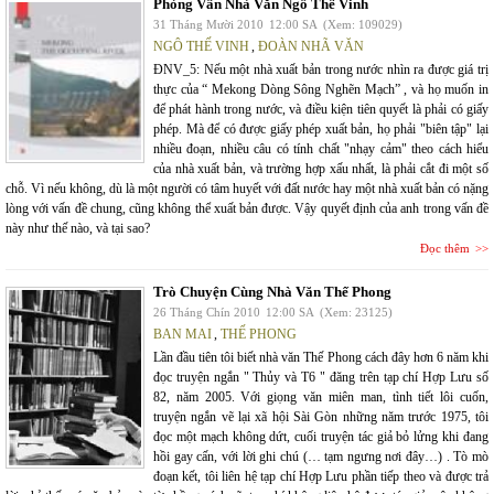
Phỏng Vấn Nhà Văn Ngô Thế Vinh
31 Tháng Mười 2010
12:00 SA
(Xem: 109029)
NGÔ THẾ VINH
,
ĐOÀN NHÃ VĂN
ĐNV_5: Nếu một nhà xuất bản trong nước nhìn ra được giá trị
thực của “ Mekong Dòng Sông Nghẽn Mạch” , và họ muốn in
để phát hành trong nước, và điều kiện tiên quyết là phải có giấy
phép. Mà để có được giấy phép xuất bản, họ phải "biên tập" lại
nhiều đoạn, nhiều câu có tính chất "nhạy cảm" theo cách hiểu
của nhà xuất bản, và trường hợp xấu nhất, là phải cắt đi một số
chỗ. Vì nếu không, dù là một người có tâm huyết với đất nước hay một nhà xuất bản có nặng
lòng với vấn đề chung, cũng không thể xuất bản được. Vậy quyết định của anh trong vấn đề
này như thế nào, và tại sao?
Đọc thêm
Trò Chuyện Cùng Nhà Văn Thế Phong
26 Tháng Chín 2010
12:00 SA
(Xem: 23125)
BAN MAI
,
THẾ PHONG
Lần đầu tiên tôi biết nhà văn Thế Phong cách đây hơn 6 năm khi
đọc truyện ngắn " Thủy và T6 " đăng trên tạp chí Hợp Lưu số
82, năm 2005. Với giọng văn miên man, tình tiết lôi cuốn,
truyện ngắn vẽ lại xã hội Sài Gòn những năm trước 1975, tôi
đọc một mạch không dứt, cuối truyện tác giả bỏ lửng khi đang
hồi gay cấn, với lời ghi chú (… tạm ngưng nơi đây…) . Tò mò
đoạn kết, tôi liên hệ tạp chí Hợp Lưu phần tiếp theo và được trả