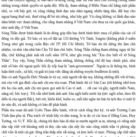
nhu cầu chuyên nghiệp, tờ báo tách ra đứng riêng, mặc dù vẫn theo chủ trương chống tham
nhũng trong chính quyền và quân đội. Hồi ấy, tham nhũng ở Miền Nam chỉ bằng một phần
nhỏ, so với bây giờ, và cũng chẳng lãnh đạo nào dám ngang nhiên tặng đảo, đất hay cho
ngoại bang thuê mỏ, thuê rừng để bỏ túi riêng, như bây giờ. Và cũng không có lãnh đạo nào
dám bênh vực tham nhũng, cho rằng tham nhũng ở Việt Nam còn thua xa vài quốc gia khác,
như mới đây, ở Việt Nam.
Sóng Thần được hình thành là do đóng góp tiền bạc dưới hình thức mua cổ phần của các cổ
đông và độc giả. Tờ báo có trụ sở đặt tại 133 đường Võ Tánh, Saigòn (không phải ở miền
Trung như ghi trong cuốn
Báo chí TP. Hồ Chí Minh
). Tờ báo do tôi dứng tên làm chủ
nhiệm, và nhà văn-nhà báo Chu Tử làm chủ biên. Sóng Thần chống tham nhũng ngay từ lúc
đầu, chứ không phải mãi tới cuối năm 1974, như ghi trong bài "Xin cho biết về tờ Sóng
Thần". Tuy vậy, Sóng Thần chống tham nhũng, không chống chế độ hay chính phủ, như
một số báo chí ngoại quốc hồi ấy xếp loại là "anti-government". Ngoài ra là thông tin, bình
luận thời cuộc, xã hội, và giải trí (mà việc đăng tải những truyện feuilleton là một).
Báo có anh Nguyễn Đức Nhuận lo trị sự, một người rất tận tụy, không những đối với tờ báo,
mà còn với gia đình của anh chị em tòa soạn. Phát hành thì có Sáu Cao (tôi không nhớ trọn
tên họ của anh, anh chị em quen gọi anh là Cao vì anh … rất cao và gầy, người miền Nam,
năng nổ, bộc trực). Tôi vẫn nhớ hình ảnh anh Sáu ngồi kiểu nước lụt (tức ngồi xổm, theo lối
diễn tả của người Bắc), bứt rứt, khốn khổ, buồn so, mỗi khi nghe tin báo bị tịch thu vì một lý
do nào đó, và anh không có báo để phát hành.
Phần tòa soạn thì anh Uyên Thao điều hành, với tư cách tổng thư ký, và anh Trương Cam
Vĩnh làm phụ tá. Phụ trách về trình bầy và dàn trang, lo in ấn có các hoạ sĩ Đằng Giao, Huy
Tường, và Vị Ý. Hồi ấy, chúng tôi đưa báo đi nhà in mướn người ta in, nhưng có riêng một
dàn sắp chữ với khoảng một tá thợ, cậu nào cậu nấy lúc nào cũng mình trần vì phòng sắp
chữ vốn là một cái gác lửng trần thấp nên rất nóng, và lem luốc vì mực. Phòng sắp chữ nằm