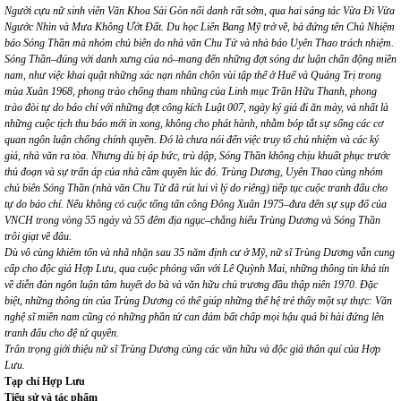
Người cựu nữ sinh viên Văn Khoa Sài Gòn nổi danh rất sớm, qua hai sáng tác Vừa Đi Vừa
Ngước Nhìn và Mưa Không Ướt Đất. Du học Liên Bang Mỹ trở về, bà đứng tên Chủ Nhiệm
báo Sóng Thần mà nhóm chủ biên do nhà văn Chu Tử và nhà báo Uyên Thao trách nhiệm.
Sóng Thần–đúng với danh xưng của nó–mang đến những đợt sóng dư luận chấn động miền
nam, như việc khai quật những xác nạn nhân chôn vùi tập thể ở Huế và Quảng Trị trong
mùa Xuân 1968, phong trào chống tham nhũng của Linh mục Trần Hữu Thanh, phong
trào đòi tự do báo chí với những đợt công kích Luật 007, ngày ký giả đi ăn mày, và nhất là
những cuộc tịch thu báo mới in xong, không cho phát hành, nhằm bóp tắt sự sống các cơ
quan ngôn luận chống chính quyền. Đó là chưa nói đến việc truy tố chủ nhiệm và các ký
giả, nhà văn ra tòa. Nhưng dù bị áp bức, trù dập, Sóng Thần không chịu khuất phục trước
thủ đoạn và sự trấn áp của nhà cầm quyền lúc đó. Trùng Dương, Uyên Thao cùng nhóm
chủ biên Sóng Thần (nhà văn Chu Tử đã rút lui vì lý do riêng) tiếp tục cuộc tranh đấu cho
tự do báo chí. Nếu không có cuộc tổng tấn công Đông Xuân 1975–đưa đến sự sụp đổ của
VNCH trong vòng 55 ngày và 55 đêm địa ngục–chẳng hiểu Trùng Dương và Sóng Thần
trôi giạt về đâu.
Dù vô cùng khiêm tốn và nhã nhặn sau 35 năm định cư ở Mỹ, nữ sĩ Trùng Dương vẫn cung
cấp cho độc giả Hợp Lưu, qua cuộc phỏng vấn với Lê Quỳnh Mai, những thông tin khả tín
về diễn đàn ngôn luận tâm huyết do bà và văn hữu chủ trương đầu thập niên 1970. Đặc
biệt, những thông tin của Trùng Dương có thể giúp những thế hệ trẻ thấy một sự thực: Văn
nghệ sĩ miền nam cũng có những phần tử can đảm bất chấp mọi hậu quả bi hài đứng lên
tranh đấu cho đệ tứ quyền.
Trân trọng giới thiệu nữ sĩ Trùng Dương cùng các văn hữu và độc giả thân quí của Hợp
Lưu.
Tạp chí Hợp Lưu
Tiểu sử và tác phẩm