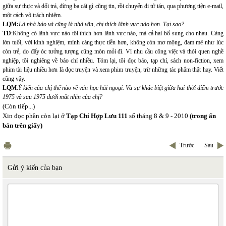
giữa sự thực và dối trá, đừng bạ cái gì cũng tin, rồi chuyển đi tứ tán, qua phương tiện e-mail,
một cách vô trách nhiệm.
LQM:
Là nhà báo và cũng là nhà văn, chị thích lãnh vực nào hơn. Tại sao?
TD
:Không có lãnh vực nào tôi thích hơn lãnh vực nào, mà cả hai bổ sung cho nhau. Càng
lớn tuổi, với kinh nghiệm, mình càng thực tiễn hơn, không còn mơ mộng, đam mê như lúc
còn trẻ, do đấy óc tưởng tượng cũng mòn mỏi đi. Vì nhu cầu công việc và thói quen nghề
nghiệp, tôi nghiêng về báo chí nhiều. Tóm lại, tôi đọc báo, tạp chí, sách non-fiction, xem
phim tài liệu nhiều hơn là đọc truyện và xem phim truyện, trừ những tác phẩm thật hay. Viết
cũng vậy.
LQM
:
Ý kiến của chị thế nào về văn học hải ngoại. Và sự khác biệt giữa hai thời điểm trước
1975 và sau 1975 dưới mắt nhìn của chị?
(Còn tiếp...)
Xin đọc phần còn lại ở
Tạp Chí Hợp Lưu 111
số tháng 8 & 9 - 2010
(trong ấn
bản trên giấy)
Trước
Sau
Gửi ý kiến của bạn