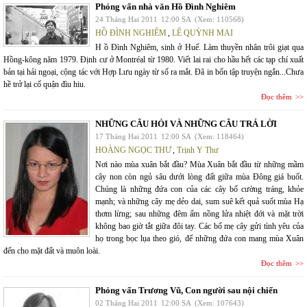
Phỏng vấn nhà văn Hồ Đình Nghiêm
24 Tháng Hai 2011
12:00 SA
(Xem: 110568)
HỒ ĐÌNH NGHIÊM
,
LÊ QUỲNH MAI
H ồ Đình Nghiêm, sinh ở Huế. Làm thuyền nhân trôi giạt qua
Hồng-kông năm 1979. Định cư ở Montréal từ 1980. Viết lai rai cho hầu hết các tạp chí xuất
bản tại hải ngoại, cộng tác với Hợp Lưu ngày từ số ra mắt. Đã in bốn tập truyện ngắn...Chưa
hề trở lại cố quận đìu hiu.
Đọc thêm
NHỮNG CÂU HỎI VÀ NHỮNG CÂU TRẢ LỜI
17 Tháng Hai 2011
12:00 SA
(Xem: 118464)
HOÀNG NGỌC THƯ
,
Trịnh Y Thư
Nơi nào mùa xuân bắt đầu? Mùa Xuân bắt đầu từ những mầm
cây non còn ngủ sâu dưới lòng đất giữa mùa Đông giá buốt.
Chúng là những đứa con của các cây bố cường tráng, khỏe
mạnh; và những cây mẹ dẻo dai, sum suê kết quả suốt mùa Hạ
thơm lừng; sau những đêm ấm nồng lửa nhiệt đới và mặt trời
không bao giờ tắt giữa đôi tay. Các bố mẹ cây gửi tình yêu của
họ trong bọc lụa theo gió, để những đứa con mang mùa Xuân
đến cho mặt đất và muôn loài.
Đọc thêm
Phỏng vấn Trương Vũ, Con người sau nội chiến
02 Tháng Hai 2011
12:00 SA
(Xem: 107643)