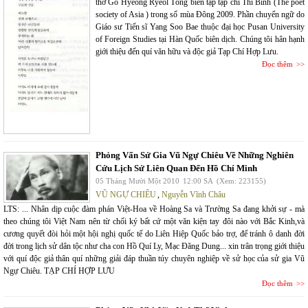
thơ Go Hyeong Ryeol Tổng biên tập tạp chí Thi Bình (The poet
society of Asia ) trong số mùa Đông 2009. Phần chuyển ngữ do
Giáo sư Tiến sĩ Yang Soo Bae thuộc đại học Pusan University
of Foreign Studies tại Hàn Quốc biên dịch. Chúng tôi hân hạnh
giới thiệu đến quí văn hữu và độc giả Tạp Chí Hợp Lưu.
Đọc thêm
Phỏng Vấn Sử Gia Vũ Ngự Chiêu Về Những Nghiên
Cứu Lịch Sử Liên Quan Đến Hồ Chí Minh
05 Tháng Mười Một 2010
12:00 SA
(Xem: 223155)
VŨ NGỰ CHIÊU
,
Nguyễn Vĩnh Châu
LTS: ... Nhân dịp cuộc đàm phán Việt-Hoa về Hoàng Sa và Trường Sa đang khởi sự - mà
theo chúng tôi Việt Nam nên từ chối ký bất cứ một văn kiện tay đôi nào với Bắc Kinh,và
cương quyết đòi hỏi một hội nghị quốc tế do Liên Hiệp Quốc bảo trợ, để tránh ô danh đời
đời trong lịch sử dân tộc như cha con Hồ Quí Ly, Mạc Đăng Dung... xin trân trọng giới thiệu
với quí độc giả thân quí những giải đáp thuần túy chuyên nghiệp về sử học của sử gia Vũ
Ngự Chiêu. TẠP CHÍ HỢP LƯU
Đọc thêm