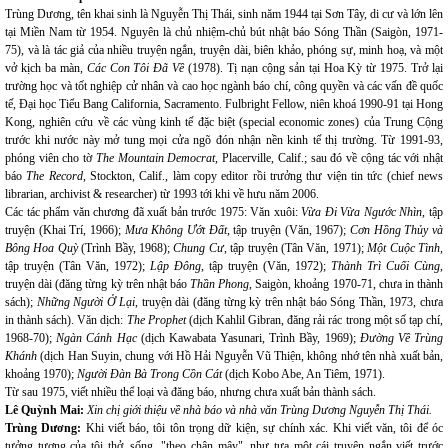
Trùng Dương, tên khai sinh là Nguyễn Thị Thái, sinh năm 1944 tại Sơn Tây, di cư và lớn lên
tại Miền Nam từ 1954. Nguyên là chủ nhiệm-chủ bút nhật báo Sóng Thần (Saigòn, 1971-
75), và là tác giả của nhiều truyện ngắn, truyện dài, biên khảo, phóng sự, minh hoạ, và một
vở kịch ba màn,
Các Con Tôi Đã Về
(1978). Tị nạn cộng sản tại Hoa Kỳ từ 1975. Trở lại
trường học và tốt nghiệp cử nhân và cao học ngành báo chí, công quyền và các vấn đề quốc
tế, Đại học Tiểu Bang California, Sacramento. Fulbright Fellow, niên khoá 1990-91 tại Hong
Kong, nghiên cứu về các vùng kinh tế đặc biệt (special economic zones) của Trung Cộng
trước khi nước này mở tung mọi cửa ngõ đón nhận nền kinh tế thị trường. Từ 1991-93,
phóng viên cho tờ
The Mountain Democrat
, Placerville, Calif.; sau đó về cộng tác với nhật
báo
The Record
, Stockton, Calif., làm copy editor rồi trưởng thư viện tin tức (chief news
librarian, archivist & researcher) từ 1993 tới khi về hưu năm 2006.
Các tác phẩm văn chương đã xuất bản trước 1975: Văn xuôi:
Vừa Đi Vừa Ngước Nhìn
, tập
truyện (Khai Trí, 1966);
Mưa Không Ướt Đất
, tập truyện (Văn, 1967);
Cơn Hồng Thủy và
Bông Hoa Quỳ
(Trình Bầy, 1968);
Chung Cư
, tập truyện (Tân Văn, 1971);
Một Cuộc Tình
,
tập truyện (Tân Văn, 1972);
Lập Đông
, tập truyện (Văn, 1972);
Thành Trì Cuối Cùng
,
truyện dài (đăng từng kỳ trên nhật báo
Thần Phong
, Saigòn, khoảng 1970-71, chưa in thành
sách);
Những Người Ở Lại
, truyện dài (đăng từng kỳ trên nhật báo Sóng Thần, 1973, chưa
in thành sách). Văn dịch:
The Prophet
(dịch Kahlil Gibran, đăng rải rác trong một số tạp chí,
1968-70);
Ngàn Cánh Hạc
(dịch Kawabata Yasunari, Trình Bầy, 1969);
Đường Về Trùng
Khánh
(dịch Han Suyin, chung với Hồ Hải Nguyễn Vũ Thiện, không nhớ tên nhà xuất bản,
khoảng 1970);
Người Đàn Bà Trong Cồn Cát
(dịch Kobo Abe, An Tiêm, 1971).
Từ sau 1975, viết nhiều thể loại và đăng báo, nhưng chưa xuất bản thành sách.
Lê Quỳnh Mai:
Xin chị giới thiệu về nhà báo và nhà văn Trùng Dương Nguyễn Thị Thái.
Trùng Dương:
Khi viết báo, tôi tôn trọng dữ kiện, sự chính xác. Khi viết văn, tôi để óc
tưởng tượng của tôi thở, sống, "theo chân mây", như tựa một cái truyện ngắn viết trước