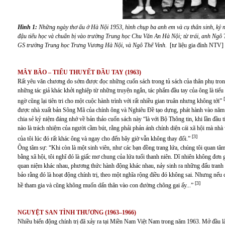
Hình 1:
Những ngày thơ ấu ở Hà Nội 1953, hình chụp ba anh em và cụ thân sinh, kỷ
đậu tiểu học và chuẩn bị vào trường Trung học Chu Văn An Hà Nội; từ trái, anh Ng
GS trường Trung học Trưng Vương Hà Nội, và Ngô Thế Vinh.
[tư liệu gia đình NTV]
MÂY BÃO – TIỂU THUYẾT ĐẦU TAY (1963)
Rất yêu văn chương do sớm được đọc những cuốn sách trong tủ sách của thân phụ t
những tác giả khác khởi nghiệp từ những truyện ngắn, tác phẩm đầu tay của ông là tiểu
ngờ cũng lại tiên tri cho một cuộc hành trình với rất nhiều gian truân nhưng không tới”
được nhà xuất bản Sông Mã của chính ông và Nghiêu Đề tạo dựng, phát hành vào năm s
chia sẻ kỷ niệm đáng nhớ về bản thảo cuốn sách này “là với Bộ Thông tin, khi lần đầu
nào là trách nhiệm của người cầm bút, rằng phải phản ánh chính diện cái xã hội mà nhà
[3]
của tôi lúc đó rất khác ông và ngay cho đến bây giờ vẫn không thay đổi.”
Ông tâm sự: “Khi còn là một sinh viên, như các bạn đồng trang lứa, chúng tôi quan t
bằng xã hội, tôi nghĩ đó là giấc mơ chung của lứa tuổi thanh niên. Dĩ nhiên không đơn
quan niệm khác nhau, phương thức hành động khác nhau, nảy sinh ra những đấu tranh 
bảo rằng đó là hoạt động chính trị, theo một nghĩa rộng điều đó không sai. Nhưng nếu c
[3]
hề tham gia và cũng không muốn dấn thân vào con đường chông gai ấy...”
NGUYỆT SAN TÌNH THƯƠNG (1963–1966)
Nhiều biến động chính trị đã xảy ra tại Miền Nam Việt Nam trong năm 1963. Mở đầu là