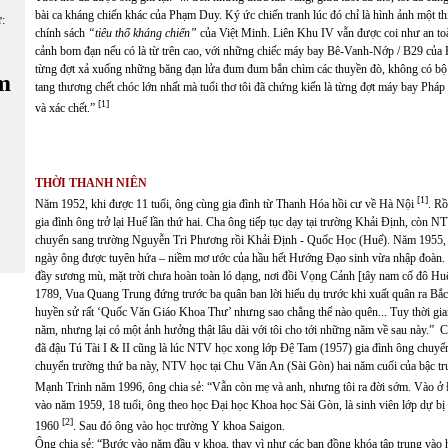
bài ca kháng chiến khác của Phạm Duy. Ký ức chiến tranh lúc đó chỉ là hình ảnh một 
ữ:
chính sách
“tiêu thổ kháng chiến”
của Việt Minh. Liên Khu IV vẫn được coi như an to
cảnh bom đạn nếu có là từ trên cao, với những chiếc máy bay Bê-Vanh-Nớp / B29 của P
từng đợt xả xuống những băng đạn lửa đum đum bắn chìm các thuyền đò, không có bộ đ
m
tang thương chết chóc lớn nhất mà tuổi thơ tôi đã chứng kiến là từng đợt máy bay Ph
[1]
và xác chết.”
THỜI THANH NIÊN
[1]
Năm 1952, khi được 11 tuổi, ông cùng gia đình từ Thanh Hóa hồi cư về Hà Nội
. Rồ
gia đình ông trở lại Huế lần thứ hai. Cha ông tiếp tục dạy tại trường Khải Định, còn
chuyển sang trường Nguyễn Tri Phương rồi Khải Định - Quốc Học (Huế). Năm 1955, khi
ngày ông được tuyên hứa – niềm mơ ước của hầu hết Hướng Đạo sinh vừa nhập đoàn. N
đầy sương mù, mặt trời chưa hoàn toàn ló dạng, nơi đồi Vọng Cảnh [tây nam cố đô Huế
1789, Vua Quang Trung đứng trước ba quân ban lời hiểu dụ trước khi xuất quân ra Bắc
huyền sử rất ‘Quốc Văn Giáo Khoa Thư’ nhưng sao chẳng thể nào quên... Tuy thời gia
năm, nhưng lại có một ảnh hưởng thật lâu dài với tôi cho tới những năm về sau này.” 
đã đậu Tú Tài I & II cũng là lúc NTV học xong lớp Đệ Tam (1957) gia đình ông chuyể
chuyển trường thứ ba này, NTV học tại Chu Văn An (Sài Gòn) hai năm cuối của bậc t
Mạnh Trinh năm 1996, ông chia sẻ: “Vẫn còn mẹ và anh, nhưng tôi ra đời sớm. Vào 
vào năm 1959, 18 tuổi, ông theo học Đại học Khoa học Sài Gòn, là sinh viên lớp dự 
[2]
1960
. Sau đó ông vào học trường Y khoa Saigon.
Ông chia sẻ: “Bước vào năm đầu y khoa, thay vì như các bạn đồng khóa tập trung vào