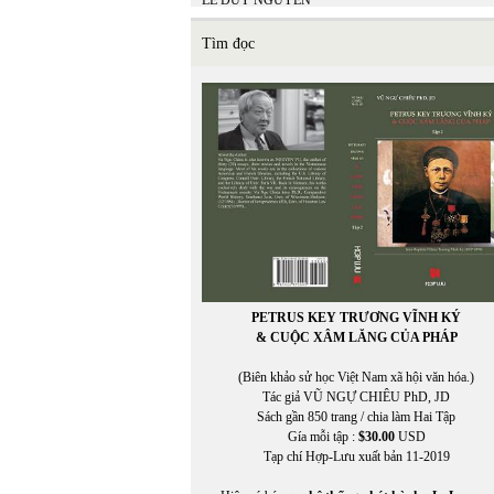
LÊ DUY NGUYÊN
LÊ GIANG TRẦN
lê hữu
Tìm đọc
LÊ LAN THU
Lê Minh Hiền
LÊ MINH HIỂN
LÊ MINH NHỰT
LÊ MINH PHONG
Lê Ngân Hằng
Lê Nguyệt Minh
Lê Nho Quế Sơn
Le Nouvel Observateur
LE PAYS
Lê Phong Quan
LÊ QUỲNH MAI
LÊ THÁNH THƯ
PETRUS KEY TRƯƠNG VĨNH KÝ
Lê Thị Dương
& CUỘC XÂM LĂNG CỦA PHÁP
LÊ THỊ HUỆ
LÊ THỊ THẤM VÂN
(Biên khảo sử học Việt Nam xã hội văn hóa.)
Lê Thị Thanh Thảo
Tác giả VŨ NGỰ CHIÊU PhD, JD
Lê Thị Thanh Thảo chuyển ngữ
Sách gần 850 trang / chia làm Hai Tập
LÊ THỜI TÂN
Gía mỗi tập :
$30.00
USD
LÊ TRÀ MY
Tạp chí Hợp-Lưu xuất bản 11-2019
LÊ VĂN HIẾU
Lê Văn Khoa