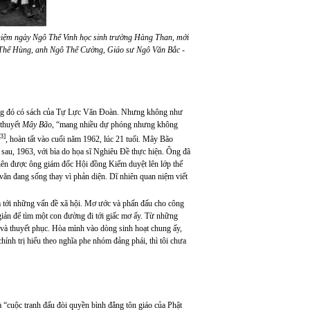
 niệm ngày Ngô Thế Vinh học sinh trường Hàng Than, mới
ô Thế Hùng, anh Ngô Thế Cường, Giáo sư Ngô Văn Bắc -
rong đó có sách của Tự Lực Văn Đoàn. Nhưng không như
 thuyết
Mây Bão
, “mang nhiều dự phóng nhưng không
[3]
, hoàn tất vào cuối năm 1962, lúc 21 tuổi. Mây Bão
au, 1963, với bìa do họa sĩ Nghiêu Đề thực hiện. Ông đã
 tiên được ông giám đốc Hội đồng Kiểm duyệt lên lớp thế
 văn đang sống thay vì phản diện. Dĩ nhiên quan niệm viết
âm tới những vấn đề xã hội. Mơ ước và phấn đấu cho công
 giản để tìm một con đường đi tới giấc mơ ấy. Từ những
và thuyết phục. Hòa mình vào dòng sinh hoạt chung ấy,
hính trị hiểu theo nghĩa phe nhóm đảng phái, thì tôi chưa
 “cuộc tranh đấu đòi quyền bình đẳng tôn giáo của Phật