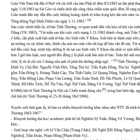
Giáo Việt Nam bắt đầu ở Huế với cái chết của tám Phật tử đêm 8/5/1963 tại đài phát t
ngày 11/6/1963 tại Sài Gòn và chiến dịch tấn công chùa chiền toàn quốc đêm 20 rạng n
Giáo tranh đấu này dẫn đến cuộc khủng hoảng chính trị trầm trọng kéo dài nửa năm và 
[4]
Tổng thống Ngô Đình Diệm vào ngày 1-11-1963.”
Sau cuộc chính biến ấy, tờ báo Tình Thương, cơ quan tranh đấu văn hóa xã hội của sinh
Dũng (YK 1965), “Vài tuần sau khi cuộc cách mạng 1-11-1963 thành công, anh Trần X
ý kiến, cần phải xuất bản một tờ báo cho Sinh viên Y Khoa. Anh bèn tự đánh máy trên g
tại trường và các bệnh viện, thỉnh cầu anh em sinh viên tới họp để bàn vấn đề này. Tới
mở đầu cuộc họp, trình bày những lý do tại sao Sinh viên Y Khoa cần phải có một diễn
hơn 3 giờ bàn luận, mọi người đều đồng ý là phải xuất bản một tờ báo. Toàn thể anh
[5]
chối, lý do là chỉ còn 3 tháng nữa anh sẽ phải lên đường nhập ngũ...”
Tình Thương số
Đình Vy, Chủ Bút: Nguyễn Vĩnh Đức, Tổng Thư ký: Trần Xuân Dũng, Thư ký: Nghiê
gồm Trần Đông A, Hoàng Thiện Căn, Tôn Thất Chiểu, Lê Quang Dũng, Nghiêm Đạo
Huy, Trần Mộng Lâm, Phạm Văn Lương, Trần Xuân Ninh, Hồ Tấn Phước, Lê Sỹ Quan
Thình, Đỗ Hữu Tước, Đỗ Thị Văn, Ngô Thế Vinh, Đặng Vũ Vương. Ngô Thế Vinh đã gắn
[6]
6/1966) khi tờ Tình Thương bị Nội các Chiến tranh đóng cửa
, trong ban biên tập, 
chủ bút (từ Tình Thương số 25-26 tháng 1&2/1966).
Xuyên suốt thời gian ấy, tờ báo có nhiều khuynh hướng khác nhau như NTV đã trình bà
Thương 1963-1967”:
– Khuynh hướng đại học/
academic
phải kể tới Nghiêm Sỹ Tuấn, Đặng Vũ Vương, Bù
Đức...
– Sinh hoạt văn nghệ: với Lê Văn Châu [Trang Châu], Đỗ Nghê [Đỗ Hồng Ngọc], Hằ
Nghiêm], Trần Đoàn, Phạm Hồng [Phạm Đình Vy]...