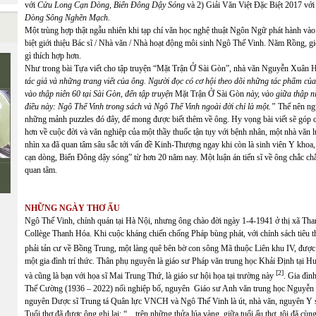
với
Cửu Long Cạn Dòng, Biển Đông Dậy Sóng
và 2) Giải Văn Việt Đặc Biệt 2017 vớ
Dòng Sông Nghẽn Mạch.
Một trùng hợp thật ngẫu nhiên khi tạp chí văn học nghệ thuật Ngôn Ngữ phát hành vào
biệt giới thiệu Bác sĩ / Nhà văn / Nhà hoạt động môi sinh Ngô Thế Vinh. Năm Rồng, g
gì thích hợp hơn.
Như trong bài Tựa viết cho tập truyện “Mặt Trận Ở Sài Gòn”, nhà văn Nguyễn Xuân 
tác giả và những trang viết của ông. Người đọc có cơ hội theo dõi những tác phẩm của
vào thập niên 60 tại Sài Gòn, đến tập truyện
Mặt Trận Ở Sài Gòn
này, vào giữa thập n
điều này: Ngô Thế Vinh trong sách và Ngô Thế Vinh ngoài đời chỉ là một.”
Thế nên ngư
những mảnh puzzles đó đây, để mong được biết thêm về ông. Hy vọng bài viết sẽ góp ch
hơn về cuộc đời và văn nghiệp của một thầy thuốc tận tụy với bệnh nhân, một nhà văn 
nhìn xa đã quan tâm sâu sắc tới vấn đề Kinh-Thượng ngay khi còn là sinh viên Y khoa
cạn dòng, Biển Đông dậy sóng” từ hơn 20 năm nay. Một luận án tiến sĩ về ông chắc chắn
quan tâm.
NHỮNG NGÀY THƠ ẤU
Ngô Thế Vinh, chính quán tại Hà Nội, nhưng ông chào đời ngày 1-4-1941 ở thị xã Than
Collège Thanh Hóa. Khi cuộc kháng chiến chống Pháp bùng phát, với chính sách tiêu thổ
phải tản cư về Bồng Trung, một làng quê bên bờ con sông Mã thuộc Liên khu IV, được 
một gia đình trí thức. Thân phụ nguyên là giáo sư Pháp văn trung học Khải Định tại Huế
[2]
và cũng là bạn với họa sĩ Mai Trung Thứ, là giáo sư hội họa tại trường này
. Gia đìn
Thế Cường (1936 – 2022) nối nghiệp bố, nguyên Giáo sư Anh văn trung học Nguyễn 
nguyên Dược sĩ Trung tá Quân lực VNCH và Ngô Thế Vinh là út, nhà văn, nguyên Y
Tuổi thơ đã được ông ghi lại: “... trên những thửa lúa vàng, giữa tuổi ấu thơ, tôi đã cù