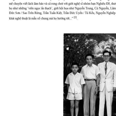
mê chuyện viết lách làm báo và cả rong chơi với giới nghệ sĩ nhóm bạn Nghiêu Đề, thư
họ như những ‘viên ngọc ẩn thạch’, giới hội họa như Nguyễn Trung, Cù Nguyễn, Lâm
Đức Sơn / Sao Trên Rừng, Trần Tuấn Kiệt, Trần Đức Uyển / Tú Kếu, Nguyễn Nghiệp
[2]
khát nghệ thuật là mẫu số chung mà họ hướng tới...”
.