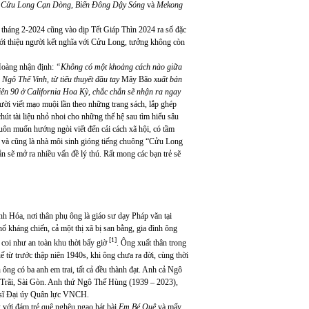
i
Cửu Long Cạn Dòng, Biển Đông Dậy Sóng
và
Mekong
 tháng 2-2024 cũng vào dịp Tết Giáp Thìn 2024 ra số đặc
iới thiệu người kết nghĩa với Cửu Long, tưởng không còn
Hoàng nhận định:
“Không có một khoảng cách nào giữa
 Ngô Thế Vinh, từ tiểu thuyết đầu tay
Mây Bão
xuất bản
iên 90 ở California Hoa Kỳ, chắc chắn sẽ nhận ra ngay
ời viết mạo muội lần theo những trang sách, lắp ghép
út tài liệu nhỏ nhoi cho những thế hệ sau tìm hiểu sâu
luôn muốn hướng ngòi viết đến cải cách xã hội, có tầm
, và cũng là nhà môi sinh gióng tiếng chuông “Cửu Long
 sẽ mở ra nhiều vấn đề lý thú. Rất mong các bạn trẻ sẽ
h Hóa, nơi thân phụ ông là giáo sư dạy Pháp văn tại
 kháng chiến, cả một thị xã bị san bằng, gia đình ông
[1]
coi như an toàn khu thời bấy giờ
. Ông xuất thân trong
 từ trước thập niên 1940s, khi ông chưa ra đời, cùng thời
h ông có ba anh em trai, tất cả đều thành đạt. Anh cả Ngô
Trãi, Sài Gòn. Anh thứ Ngô Thế Hùng (1939 – 2023),
 sĩ Đại úy Quân lực VNCH.
ng với đám trẻ quê nghêu ngao hát bài
Em Bé Quê
và mấy