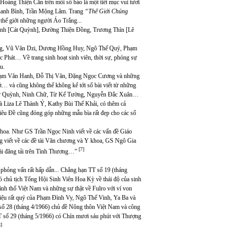
 Hoàng Thiện Căn trên mỗi số báo là một tiết mục vui tươi
Thanh Bình, Trần Mộng Lâm. Trang
“Thế Giới Chúng
 thế giới những người Áo Trắng...
ỳnh [Cát Quỳnh], Đường Thiện Đồng, Trương Thìn [Lê
iang, Vũ Văn Dzi, Dương Hồng Huy, Ngô Thế Quý, Phạm
hát… Về trang sinh hoạt sinh viên, thời sự, phóng sự
u.
hạm Văn Hanh, Đỗ Thị Văn, Đặng Ngọc Cương và những
t… và cũng không thể không kể tới số bài viết từ những
hơ Lữ Quỳnh, Ninh Chữ, Từ Kế Tường, Nguyễn Đắc Xuân…
a là Liza Lê Thành Ý, Kathy Bùi Thế Khải, có thêm cả
iêu Đề cũng đóng góp những mẫu bìa rất đẹp cho các số
 khoa. Như GS Trần Ngọc Ninh viết về các vấn đề Giáo
 viết về các đề tài Văn chương và Y khoa, GS Ngô Gia
[7]
 bài đăng tải trên Tình Thương…”
phỏng vấn rất hấp dẫn... Chẳng hạn TT số 19 (tháng
chủ tịch Tổng Hội Sinh Viên Hoa Kỳ về thái độ của sinh
nh thổ Việt Nam và những sự thật về Fulro với ví von
i liệu rất quý của Phạm Đình Vy, Ngô Thế Vinh, Ya Ba và
ố 28 (tháng 4/1966) chủ đề Nông thôn Việt Nam và công
 số 29 (tháng 5/1966) có Chín mươi sáu phút với Thượng
8]