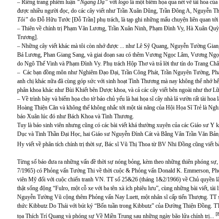
– Riêng trang phiếm luận
“Ngang Dạ”
với
logo
là một biếm họa qua nét vẽ tài hoa của
được nhiều người đọc, do các cây viết như Trần Xuân Dũng, Trần Đông A, Nguyễn 
Tôi”
do Đỗ Hữu Tước [Đỗ Trần] phụ trách, là
tạp ghi những mẩu chuyện liên quan tới
– Thiên về chính trị Phạm Văn Lương, Trần Xuân Ninh, Phạm Đình Vy, Hà Xuân Qu
Trương].
– Những cây viết khác mà tôi còn nhớ được ... như Lê Sỹ Quang, Nguyễn Tường G
Bá Lương, Phan Giang Sang, và giai đoạn sau có thêm Vương Ngọc Lâm, Vương Ngọc P
do Ngô Thế Vinh và Phạm Đình Vy. Phụ trách Hộp Thơ và trả lời thư tín do Trang Châ
– Các bạn đồng môn như Nghiêm Đạo Đại, Trần Công Phát, Trần Nguyên Tường, P
anh chị khác nữa đã cùng góp sức với sinh hoạt Tình Thương mà nay không thể nhớ hế
phân khoa khác như Bùi Khiết bên Dược khoa, và cả các cây viết bên ngoài như t
– Về trình bày và biếm họa cho tờ báo chủ yếu là hai họa sĩ cây nhà lá vườn rất tài ho
Hoàng Thiện Căn và không thể không nhắc tới một tài năng của Hội Họa Sĩ Trẻ là Ngh
báo Xuân lúc đó như Bách Khoa và Tình Thương.
Tuy là báo sinh viên nhưng cũng có các bài viết khá thường xuyên của các Giáo sư Y
Dục và Tinh Thần Đại Học, hai Giáo sư Nguyễn Đình Cát và Bằng Vân Trần Văn Bảng
Hy viết về phân tích chính trị thời sự, Bác sĩ Vũ Thị Thoa từ BV Nhi Đồng cũng viết
Từng số báo đưa ra những vấn đề thời sự nóng bỏng, kèm theo những thiên phóng sự, 
7/1965) có Phỏng vấn Tướng Thi về thời cuộc & Phỏng vấn Donald K. Emmerson, Phó 
viên Mỹ đối với cuộc chiến tranh VN. TT số 25&26 (tháng 1&2/1966) về Chủ quyền lã
thật sống động “Fulro, một cỗ xe với ba tên xà ích phiêu lưu”, cùng những bài viết, tà
Nguyễn Tường Vũ cộng thêm Phỏng vấn Nay Luett, một nhân sĩ cấp tiến Thượng. TT s
thức Kibbutz Do Thái với bút ký “Bốn tuần trong Kibbutz” của Đường Thiện Đồng. TT
[
tọa Thích Trí Quang và phóng sự Về Miền Trung sau những ngày bão lửa chính trị...