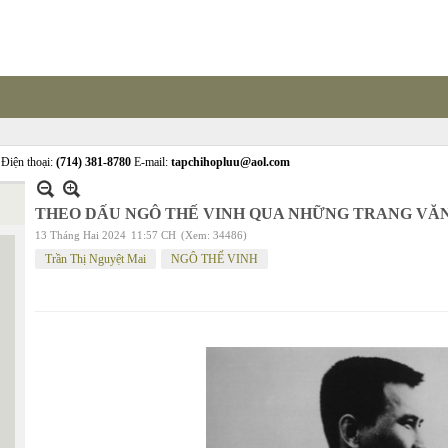
Điện thoại:
(714) 381-8780
E-mail:
tapchihopluu@aol.com
THEO DẤU NGÔ THẾ VINH QUA NHỮNG TRANG VĂ
13 Tháng Hai 2024
11:57 CH
(Xem: 34486)
Trần Thị Nguyệt Mai
NGÔ THẾ VINH