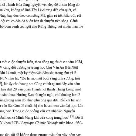
thị xã Thanh Hóa đang nguyên vẹn đẹp đẽ bị san bằng do
àn khu, không có lính Tây Lê-dương đến càn quét, và
háp bay dọc theo con sông Mã, gầm rú trên bầu trời, rồi
ội chỉ có dân dã buôn bán di chuyển trên sông. Cảnh
áp bỏ bom oanh tạc ngôi chợ Rừng Thông với nhiều máu me
i thời cuộc chuyển biến, theo dòng người di cư năm 1954,
 NTV cũng đổi trường từ trung học Chu Văn An (Hà Nội)
 14 tuổi, một kỷ niệm vẫn đậm sâu trong tâm trí là
TV nhớ lại, “Đó là vào một buổi sáng tinh sương, trời
], lúc ấy còn hoang sơ. Cũng chính tại nơi đây vào năm
 tiêu diệt 20 vạn quân Thanh nơi thành Thăng Long, một
n sinh hoạt Hướng Đạo rất ngắn ngủi, chỉ khoảng hơn 2
Cũng trong năm đó, thân phụ ông qua đời. Rồi khi hai anh
n vào Sài Gòn để chuẩn bị cho ba anh em vào đại học. Lần
rung học. Trong cuộc phỏng vấn với nhà văn Nguyễn
[3]
ở Đại học xá Minh Mạng khi vừa xong trung học”
. Đó là
bị Y khoa PCB /
Physique Chimie Biologie
niên khóa 1959-
 học tập, tôi đã không được gương mẫu như vậy, sớm say