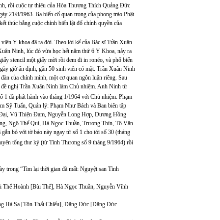
hanh, rồi cuộc tự thiêu của Hòa Thượng Thích Quảng Đức
gày 21/8/1963. Ba biến cố quan trọng của phong trào Phật
kết thúc bằng cuộc chính biến lật đổ chính quyền của
 viên Y khoa đã ra đời. Theo lời kể của Bác sĩ Trần Xuân
uân Ninh, lúc đó vừa học hết năm thứ 6 Y Khoa, nảy ra
iấy stencil một giấy mời rồi đem đi in ronéo, và phổ biến
 ngày giờ ấn định, gần 50 sinh viên có mặt. Trần Xuân Ninh
 đàn của chính mình, một cơ quan ngôn luận riêng. Sau
 em đề nghị Trần Xuân Ninh làm Chủ nhiệm. Anh Ninh từ
 1 đã phát hành vào tháng 1/1964 với Chủ nhiệm: Phạm
m Sỹ Tuấn, Quản lý: Phạm Như Bách và Ban biên tập
 Đại, Vũ Thiện Đạm, Nguyễn Long Hợp, Dương Hồng
g, Ngô Thế Quí, Hà Ngọc Thuần, Trương Thìn, Tô Văn
 bó với tờ báo này ngay từ số 1 cho tới số 30 (tháng
nguyên tổng thư ký (từ Tình Thương số 9 tháng 9/1964) rồi
y trong “Tìm lại thời gian đã mất: Nguyệt san Tình
i Thế Hoành [Bùi Thế], Hà Ngọc Thuần, Nguyễn Vĩnh
ng Hà Sa [Tôn Thất Chiểu], Đặng Đức [Đặng Đức