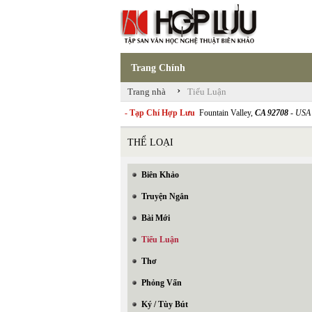
Trang Chính
›
Trang nhà
Tiểu Luận
- Tạp Chí Hợp Lưu
Fountain Valley,
CA 92708
- USA
THỂ LOẠI
Biên Khảo
Truyện Ngắn
Bài Mới
Tiểu Luận
Thơ
Phỏng Vấn
Ký / Tùy Bút