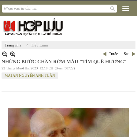
›
Trang nhà
Tiểu Luận
Trước
Sau
NHỮNG BƯỚC CHÂN RỚM MÁU "TÌM QUÊ HƯƠNG"
22 Tháng Mười Hai 2023
12:10 CH
(Xem: 30722)
MAI AN NGUYỄN ANH TUẤN