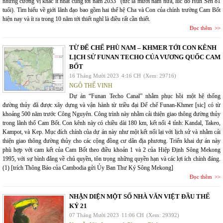
những cương vị khác ít nhất cũng tới năm 2033” (tức là mười năm nữa, lúc đó Hun Sen 81
tuổi). Tìm hiểu về giới lãnh đạo bao gồm hai thế hệ Cha và Con của chính trường Cam Bốt
hiện nay và ít ra trong 10 năm tới thiết nghĩ là điều rất cần thiết.
Đọc thêm
TỪ ĐẾ CHẾ PHÙ NAM – KHMER TỚI CON KÊNH
LỊCH SỬ FUNAN TECHO CỦA VƯƠNG QUỐC CAM
BỐT
16 Tháng Mười 2023
4:16 CH
(Xem: 29716)
NGÔ THẾ VINH
Dự án “Funan Techo Canal” nhằm phục hồi một hệ thống
đường thủy đã được xây dựng và vận hành từ triều đại Đế chế Funan-Khmer [sic] có từ
khoảng 500 năm trước Công Nguyên. Công trình này nhằm cải thiện giao thông đường thủy
trong lãnh thổ Cam Bốt. Con kênh này có chiều dài 180 km, kết nối 4 tỉnh: Kandal, Takeo,
Kampot, và Kep. Mục đích chính của dự án này như một kết nối lại với lịch sử và nhằm cải
thiện giao thông đường thủy cho các cộng đồng cư dân địa phương. Triển khai dự án này
phù hợp với cam kết của Cam Bốt theo điều khoản 1 và 2 của Hiệp Định Sông Mekong
1995, với sự bình đẳng về chủ quyền, tôn trọng những quyền hạn và các lợi ích chính đáng.
(1) [trích Thông Báo của Cambodia gửi Ủy Ban Thư Ký Sông Mekong]
Đọc thêm
NHẬN DIỆN MỘT SỐ NHÀ VĂN VIỆT ĐẦU THẾ
KỶ 21
07 Tháng Mười 2023
11:06 CH
(Xem: 29392)