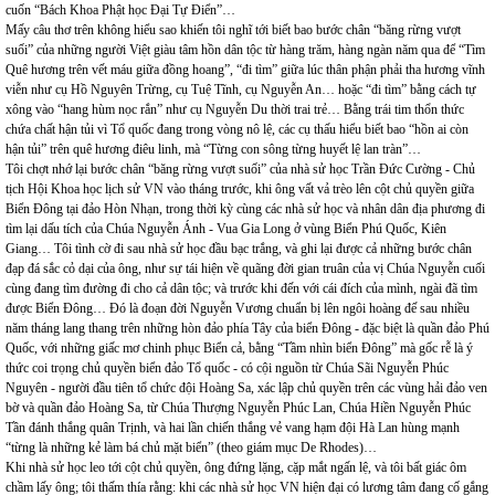
cuốn “Bách Khoa Phật học Đại Tự Điển”…
Mấy câu thơ trên không hiểu sao khiến tôi nghĩ tới biết bao bước chân “băng rừng vượt
suối” của những người Việt giàu tâm hồn dân tộc từ hàng trăm, hàng ngàn năm qua để “Tìm
Quê hương trên vết máu giữa đồng hoang”, “đi tìm” giữa lúc thân phận phải tha hương vĩnh
viễn như cụ Hồ Nguyên Trừng, cụ Tuệ Tĩnh, cụ Nguyễn An… hoặc “đi tìm” bằng cách tự
xông vào “hang hùm nọc rắn” như cụ Nguyễn Du thời trai trẻ… Bằng trái tim thổn thức
chứa chất hận tủi vì Tổ quốc đang trong vòng nô lệ, các cụ thấu hiểu biết bao “hồn ai còn
hận tủi” trên quê hương điêu linh, mà “Từng con sông từng huyết lệ lan tràn”…
Tôi chợt nhớ lại bước chân “băng rừng vượt suối” của nhà sử học Trần Đức Cường - Chủ
tịch Hội Khoa học lịch sử VN vào tháng trước, khi ông vất vả trèo lên cột chủ quyền giữa
Biển Đông tại đảo Hòn Nhạn, trong thời kỳ cùng các nhà sử học và nhân dân địa phương đi
tìm lại dấu tích của Chúa Nguyễn Ánh - Vua Gia Long ở vùng Biển Phú Quốc, Kiên
Giang… Tôi tình cờ đi sau nhà sử học đầu bạc trắng, và ghi lại được cả những bước chân
đạp đá sắc cỏ dại của ông, như sự tái hiện về quãng đời gian truân của vị Chúa Nguyễn cuối
cùng đang tìm đường đi cho cả dân tộc; và trước khi đến với cái đích của mình, ngài đã tìm
được Biển Đông… Đó là đoạn đời Nguyễn Vương chuẩn bị lên ngôi hoàng đế sau nhiều
năm tháng lang thang trên những hòn đảo phía Tây của biển Đông - đặc biệt là quần đảo Phú
Quốc, với những giấc mơ chinh phục Biển cả, bằng “Tầm nhìn biển Đông” mà gốc rễ là ý
thức coi trọng chủ quyền biển đảo Tổ quốc - có cội nguồn từ Chúa Sãi Nguyễn Phúc
Nguyên - người đầu tiên tổ chức đội Hoàng Sa, xác lập chủ quyền trên các vùng hải đảo ven
bờ và quần đảo Hoàng Sa, từ Chúa Thượng Nguyễn Phúc Lan, Chúa Hiền Nguyễn Phúc
Tần đánh thắng quân Trịnh, và hai lần chiến thắng vẻ vang hạm đội Hà Lan hùng mạnh
“từng là những kẻ làm bá chủ mặt biển” (theo giám mục De Rhodes)…
Khi nhà sử học leo tới cột chủ quyền, ông đứng lặng, cặp mắt ngấn lệ, và tôi bất giác ôm
chầm lấy ông; tôi thấm thía rằng: khi các nhà sử học VN hiện đại có lương tâm đang cố gắng