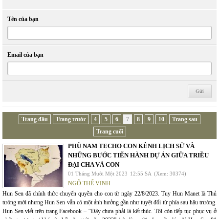
Tên của bạn
Email của bạn
Trang đầu
Trang trước
4
5
6
7
8
9
10
Trang sau
Trang cuối
PHÙ NAM TECHO CON KÊNH LỊCH SỬ VÀ
NHỮNG BƯỚC TIẾN HÀNH DỰ ÁN GIỮA TRIỀU
ĐẠI CHA VÀ CON
01 Tháng Mười Một 2023
12:55 SA
(Xem: 30374)
NGÔ THẾ VINH
Hun Sen đã chính thức chuyển quyền cho con từ ngày 22/8/2023. Tuy Hun Manet là Thủ
tướng mới nhưng Hun Sen vẫn có một ảnh hưởng gần như tuyệt đối từ phía sau hậu trường.
Hun Sen viết trên trang Facebook – “Đây chưa phải là kết thúc. Tôi còn tiếp tục phục vụ ở