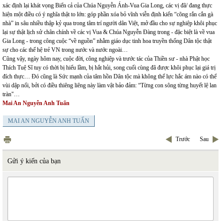
xác định lại khát vọng Biển cả của Chúa Nguyễn Ánh-Vua Gia Long, các vị đã/ đang thực
hiện một điều có ý nghĩa thật to lớn: góp phần xóa bỏ vĩnh viễn định kiến “cõng rắn cắn gà
nhà” in sâu nhiều thập kỷ qua trong tâm trí người dân Việt, mở đầu cho sự nghiệp khôi phục
lại sự thật lịch sử chân chính về các vị Vua & Chúa Nguyễn Đàng trong - đặc biệt là về vua
Gia Long - trong công cuộc “về nguồn” nhằm giáo dục tinh hoa truyền thống Dân tộc thật
sự cho các thế hệ trẻ VN trong nước và nước ngoài…
Cũng vậy, ngày hôm nay, cuộc đời, công nghiệp và trước tác của Thiền sư - nhà Phật học
Thích Tuệ Sĩ tuy có thời bị hiểu lầm, bị hắt hủi, song cuối cùng đã được khôi phục lại giá trị
đích thực… Đó cũng là Sức mạnh của tâm hồn Dân tộc mà không thế lực hắc ám nào có thể
vùi dập nổi, bởi có điều thiêng liêng này làm vật bảo đảm: “Từng con sông từng huyết lệ lan
tràn"…
Mai An Nguyễn Anh Tuấn
MAI AN NGUYỄN ANH TUẤN
Trước
Sau
Gửi ý kiến của bạn