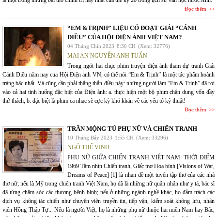
Đọc thêm
“EM &TRỊNH” LIỆU CÓ ĐOẠT GIẢI “CÁNH
DIỀU” CỦA HỘI ĐIỆN ẢNH VIỆT NAM?
04 Tháng Chín 2023
8:30 CH
(Xem: 32776)
MAI AN NGUYỄN ANH TUẤN
Trong ngót hai chục phim truyện điện ảnh tham dự tranh Giải
Cánh Diều năm nay của Hội Điện ảnh VN, có thể nói “Em & Trịnh” là một tác phẩm hoành
tráng bậc nhất. Và cũng cần phải thẳng thắn điều này: những người làm “Em & Trịnh” đã rơi
vào cả hai tình huống đặc biệt của Điện ảnh: a. thực hiện một bộ phim chân dung vốn đầy
thử thách, b. đặc biệt là phim ca nhạc sẽ cực kỳ khó khăn về các yếu tố kỹ thuật!
Đọc thêm
TRẦN MỘNG TÚ PHỤ NỮ VÀ CHIẾN TRANH
10 Tháng Bảy 2023
1:55 CH
(Xem: 33296)
NGÔ THẾ VINH
PHỤ NỮ GIỮA CHIẾN TRANH VIỆT NAM: THỜI ĐIỂM
1969 Tầm nhìn Chiến tranh, Giấc mơ Hòa bình [Visions of War,
Dreams of Peace] [1] là nhan đề một tuyển tập thơ của các nhà
thơ nữ; nếu là Mỹ trong chiến tranh Việt Nam, họ đã là những nữ quân nhân như y tá, bác sĩ
đã từng chăm sóc các thương bệnh binh; nếu ở những ngành nghề khác, họ đảm trách các
dịch vụ không tác chiến như chuyên viên truyền tin, tiếp vận, kiểm soát không lưu, nhân
viên Hồng Thập Tự... Nếu là người Việt, họ là những phụ nữ thuộc hai miền Nam hay Bắc,