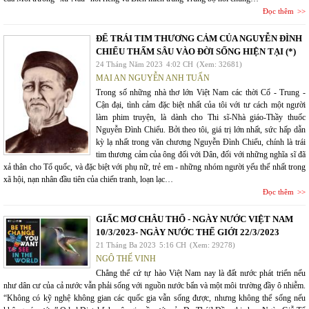
Đọc thêm
ĐỂ TRÁI TIM THƯƠNG CẢM CỦA NGUYỄN ĐÌNH
CHIỂU THẤM SÂU VÀO ĐỜI SỐNG HIỆN TẠI (*)
24 Tháng Năm 2023
4:02 CH
(Xem: 32681)
MAI AN NGUYỄN ANH TUẤN
Trong số những nhà thơ lớn Việt Nam các thời Cổ - Trung -
Cận đại, tình cảm đặc biệt nhất của tôi với tư cách một người
làm phim truyện, là dành cho Thi sĩ-Nhà giáo-Thầy thuốc
Nguyễn Đình Chiểu. Bởi theo tôi, giá trị lớn nhất, sức hấp dẫn
kỳ lạ nhất trong văn chương Nguyễn Đình Chiểu, chính là trái
tim thương cảm của ông đối với Dân, đối với những nghĩa sĩ đã
xả thân cho Tổ quốc, và đặc biệt với phụ nữ, trẻ em - những nhóm người yếu thế nhất trong
xã hội, nạn nhân đầu tiên của chiến tranh, loạn lạc…
Đọc thêm
GIẤC MƠ CHÂU THỔ - NGÀY NƯỚC VIỆT NAM
10/3/2023- NGÀY NƯỚC THẾ GIỚI 22/3/2023
21 Tháng Ba 2023
5:16 CH
(Xem: 29278)
NGÔ THẾ VINH
Chẳng thể cứ tự hào Việt Nam nay là đất nước phát triển nếu
như dân cư của cả nước vẫn phải sống với nguồn nước bẩn và một môi trường đầy ô nhiễm.
“Không có kỹ nghệ không gian các quốc gia vẫn sống được, nhưng không thể sống nếu