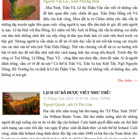
Nguyễn Văn Lục
,
tranh Phương Bình
...Mai Ninh, Trần Vũ, Lê thị Thấm Vân vẫn viết về những vấn
đề liên quan đến cuộc chiến đã qua. Trần Diệu Hằng với Vũ
điệu của loài công, Mưa đất lạ và Chôm chôm yêu dấu vẫn là
những tập truyện ngắn liên quan cuộc sống người tỵ nạn, đến tâm tình từ góc độ một người
tỵ nạn. Lê thị Huệ với Bụi Hồng, Kỷ niệm với Mỵ Anh và Rồng rắn vẫn là những soi chiếu
vào tâm tình những cảnh đời của nếp sống di dân qua hình ảnh cô sinh viên thuở trước và
bây giờ. Nhưng người ta vẫn nhận ra đề tài về tính dục vẫn là nét trổi bật trong các truyện
của các nhà văn kể trên (trừ Trần Diệu Hằng). Thứ văn chương với đề tài có xu hướng trổi
bật về tính dục đã mở đầu như một thứ cách mạng tình dục trong tiểu thuyết. Trước đây thì
cũng có Tuý Hồng, Lệ Hằng, Thụy Vũ... cũng đậm mà chưa đặc, chưa đủ mặn. Ai là người
đánh trống, cầm cờ về đề tài này? Có thể là Trần Vũ, Trân Sa hay Kiệt Tấn, Ngô Nguyên
Dũng, Hồ Trường An và nhất là Lê thị Thấm Vân. Truyện sẽ không viết, sẽ không đọc, nếu
không có trai gái.
Đọc thêm
LỊCH SỬ ĐÃ ĐƯỢC VIẾT NHƯ THẾ!
12 Tháng Chín 2023
12:43 SA
(Xem: 35500)
Nguyệt Quỳnh
,
ảnh Lê Thọ Giáo
Hai câu trên nằm trong bài thơ mang tên “Lễ Phục Sinh 1916”
của William Butler Yeats. Bài thơ nhằm tưởng nhớ tới những
người đã ngã xuống cho tự do và độc lập của Ireland. Cuộc hành quyết đẫm máu các thủ lĩnh
cách mạng sau cuộc trỗi dậy vào ngày lễ phục sinh đã đánh thức cả một thế hệ Ireland. Cuối
cùng, nhân dân Ireland cũng dành được độc lập vào năm 1949 và bài thơ của Yeats được cho
là một trong những bài thơ chính trị hay nhất của thế kỷ 20 trong lịch sử văn học nước Anh.