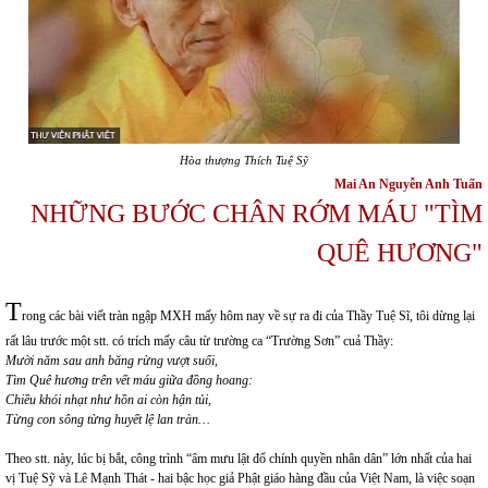
Hòa thượng Thích Tuệ Sỹ
Mai An Nguyễn Anh Tuấn
NHỮNG BƯỚC CHÂN RỚM MÁU "TÌM
QUÊ HƯƠNG"
T
rong các bài viết tràn ngập MXH mấy hôm nay về sự ra đi của Thầy Tuệ Sĩ, tôi dừng lại
rất lâu trước một stt. có trích mấy câu từ trường ca “Trường Sơn” cuả Thầy:
Mười năm sau anh băng rừng vượt suối,
Tìm Quê hương trên vết máu giữa đồng hoang:
Chiều khói nhạt như hồn ai còn hận tủi,
Từng con sông từng huyết lệ lan tràn…
Theo stt. này, lúc bị bắt, công trình “âm mưu lật đổ chính quyền nhân dân” lớn nhất của hai
vị Tuệ Sỹ và Lê Mạnh Thát - hai bậc học giả Phật giáo hàng đầu của Việt Nam, là việc soạn