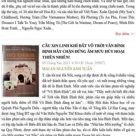
với những trải nghiệm khác nhau, qua những năm tháng chiến tranh. Và như từ bao giờ, cho
dù ở đâu, phụ nữ và trẻ em vẫn là thành phần dễ bị tổn thương nhất trong chiến tranh. Trong
tập thơ này, có 34 nhà thơ nữ Hoa Kỳ, và sáu nhà thơ nữ Việt Nam: Xuân Quỳnh (My Son’s
Childhood), Hương Tràm (The Vietnamese Mother), Hà Phương (To An Phu, From This
Distance I Talk To You), Trần Mộng Tú (The Gift In Wartime, Dream of Peace), Minh Đức
Hoài Trinh..., Nguyễn Ngọc Xuân...
Đọc thêm
CẦU XIN LINH KHÍ ĐẤT VÕ TRỜI VĂN BÌNH
ĐỊNH HÃY CHẶN ĐỨNG ÂM MƯU HỦY HOẠI
THIÊN NHIÊN!
09 Tháng Sáu 2023
4:36 CH
(Xem: 29967)
MAI AN NGUYỄN ANH TUẤN
T. cận tôi trai Hà Nội, song có dịp được đi & sống ở nhiều vùng
đất trở thành thân quen, rồi yêu quý - và một trong những vùng
đất đó là Bình Định. Một sinh viên của tôi làm phim tốt nghiệp
về “Võ Bình Định”, tôi rất vui, bảo: “Thầy mới chỉ biết đôi chút
về Trời văn Bình Định thôi, phim của em giúp thầy và nhiều
người hiểu thêm về Đất Võ Bình Định đáng tự hào”… Mấy Hội thảo Khoa học về cụ
Quỳnh Phủ Nguyễn Diêu - người thầy của Đào Tấn vĩ đại, về Tổng đốc Lê Đại Cang, may
được ông Tổng BT tạp chí Văn Hiến Nguyễn Thế Khoa chiếu cố mời về cùng với tham luận
và làm phim nên càng có dịp thâm nhập sâu hơn vào kho tàng văn hóa Bình Định. Một dạo,
có lớp tập huấn về Biến đổi khí hậu do Thái Lan và Diễn đàn “Nhà báo Môi trường” tổ chức
tại Quy Nhơn, được mời tham dự và làm phim cho họ, tôi có điều kiện hiểu thêm về giá trị
của Môi trường “xứ Nẫu” nói riêng và Biển miền trung Trung bộ nói chung…