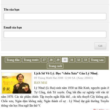
Tên của bạn
Email của bạn
Trang đầu
Trang trước
27
28
29
30
31
32
33
Trang sau
Trang cuối
Lịch Sử Vô Lý. Đọc “chốn Xưa” Của Lý Nhuệ.
09 Tháng Mười Hai 2008
12:00 SA
(Xem: 28041)
BAN MAI
Lý Nhuệ (Li Rui) sinh năm 1950 tại Bắc Kinh, nguyên quán ở
Tự Cống, tỉnh Tứ xuyên. Ông bắt đầu sự nghiệp viết văn từ
năm 1970. Các tác phẩm chính: Tập truyện ngắn Hậu thổ , các tiểu thuyết Cây không gió,
Chốn xưa, Ngàn dặm không mây, Ngân thành cố sự . Lý Nhuệ đạt giải thưởng Truyền
thông văn học Hoa ngữ lần thứ V.
Đọc thêm