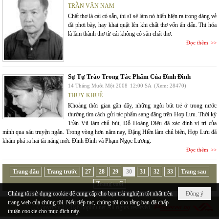
TRẦN VĂN NAM
Chất thơ là cái có sẵn, thi sĩ sẽ làm nó hiển hiện ra trong dáng vẻ
đã phơi bày, hay khai quật lên khi chất thơ vốn ẩn dấu. Thi hóa
là làm thành thơ từ cái không có sẵn chất thơ.
Đọc thêm
Sự Tự Trào Trong Tác Phẩm Của Đình Đình
14 Tháng Mười Một 2008
12:00 SA
(Xem: 28470)
THỤY KHUÊ
Khoảng thời gian gần đây, những ngòi bút trẻ ở trong nước
thường tìm cách gửi tác phẩm sang đăng trên Hợp Lưu. Thời kỳ
Trần Vũ làm chủ bút, Đỗ Hoàng Diệu đã xác định vị trí của
mình qua sáu truyện ngắn. Trong vòng hơn năm nay, Đặng Hiền làm chủ biên, Hợp Lưu đã
khám phá ra hai tài năng mới: Đình Đình và Phạm Ngọc Lương.
Đọc thêm
Trang đầu
Trang trước
27
28
29
30
31
32
33
Trang sau
Trang cuối
Chúng tôi sử dụng cookie để cung cấp cho bạn trải nghiệm tốt nhất trên
Đồng ý
trang web của chúng tôi. Nếu tiếp tục, chúng tôi cho rằng bạn đã chấp
Copyright © 2026
hopluu.net
All rights reserved
thuận cookie cho mục đích này.