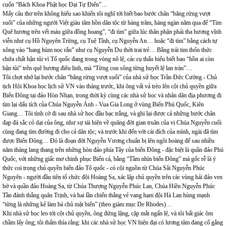
cuốn “Bách Khoa Phật học Đại Tự Điển”…
Mấy câu thơ trên không hiểu sao khiến tôi nghĩ tới biết bao bước chân “băng rừng vượt
suối” của những người Việt giàu tâm hồn dân tộc từ hàng trăm, hàng ngàn năm qua để “Tìm
Quê hương trên vết máu giữa đồng hoang”, “đi tìm” giữa lúc thân phận phải tha hương vĩnh
viễn như cụ Hồ Nguyên Trừng, cụ Tuệ Tĩnh, cụ Nguyễn An… hoặc “đi tìm” bằng cách tự
xông vào “hang hùm nọc rắn” như cụ Nguyễn Du thời trai trẻ… Bằng trái tim thổn thức
chứa chất hận tủi vì Tổ quốc đang trong vòng nô lệ, các cụ thấu hiểu biết bao “hồn ai còn
hận tủi” trên quê hương điêu linh, mà “Từng con sông từng huyết lệ lan tràn”…
Tôi chợt nhớ lại bước chân “băng rừng vượt suối” của nhà sử học Trần Đức Cường - Chủ
tịch Hội Khoa học lịch sử VN vào tháng trước, khi ông vất vả trèo lên cột chủ quyền giữa
Biển Đông tại đảo Hòn Nhạn, trong thời kỳ cùng các nhà sử học và nhân dân địa phương đi
tìm lại dấu tích của Chúa Nguyễn Ánh - Vua Gia Long ở vùng Biển Phú Quốc, Kiên
Giang… Tôi tình cờ đi sau nhà sử học đầu bạc trắng, và ghi lại được cả những bước chân
đạp đá sắc cỏ dại của ông, như sự tái hiện về quãng đời gian truân của vị Chúa Nguyễn cuối
cùng đang tìm đường đi cho cả dân tộc; và trước khi đến với cái đích của mình, ngài đã tìm
được Biển Đông… Đó là đoạn đời Nguyễn Vương chuẩn bị lên ngôi hoàng đế sau nhiều
năm tháng lang thang trên những hòn đảo phía Tây của biển Đông - đặc biệt là quần đảo Phú
Quốc, với những giấc mơ chinh phục Biển cả, bằng “Tầm nhìn biển Đông” mà gốc rễ là ý
thức coi trọng chủ quyền biển đảo Tổ quốc - có cội nguồn từ Chúa Sãi Nguyễn Phúc
Nguyên - người đầu tiên tổ chức đội Hoàng Sa, xác lập chủ quyền trên các vùng hải đảo ven
bờ và quần đảo Hoàng Sa, từ Chúa Thượng Nguyễn Phúc Lan, Chúa Hiền Nguyễn Phúc
Tần đánh thắng quân Trịnh, và hai lần chiến thắng vẻ vang hạm đội Hà Lan hùng mạnh
“từng là những kẻ làm bá chủ mặt biển” (theo giám mục De Rhodes)…
Khi nhà sử học leo tới cột chủ quyền, ông đứng lặng, cặp mắt ngấn lệ, và tôi bất giác ôm
chầm lấy ông; tôi thấm thía rằng: khi các nhà sử học VN hiện đại có lương tâm đang cố gắng