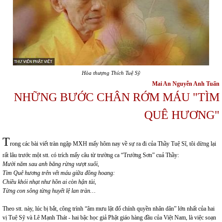
Hòa thượng Thích Tuệ Sỹ
Mai An Nguyễn Anh Tuấn
NHỮNG BƯỚC CHÂN RỚM MÁU "TÌM
QUÊ HƯƠNG"
T
rong các bài viết tràn ngập MXH mấy hôm nay về sự ra đi của Thầy Tuệ Sĩ, tôi dừng lại
rất lâu trước một stt. có trích mấy câu từ trường ca “Trường Sơn” cuả Thầy:
Mười năm sau anh băng rừng vượt suối,
Tìm Quê hương trên vết máu giữa đồng hoang:
Chiều khói nhạt như hồn ai còn hận tủi,
Từng con sông từng huyết lệ lan tràn…
Theo stt. này, lúc bị bắt, công trình “âm mưu lật đổ chính quyền nhân dân” lớn nhất của hai
vị Tuệ Sỹ và Lê Mạnh Thát - hai bậc học giả Phật giáo hàng đầu của Việt Nam, là việc soạn