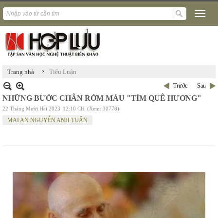
›
Trang nhà
Tiểu Luận
Trước
Sau
NHỮNG BƯỚC CHÂN RỚM MÁU "TÌM QUÊ HƯƠNG"
22 Tháng Mười Hai 2023
12:10 CH
(Xem: 30778)
MAI AN NGUYỄN ANH TUẤN