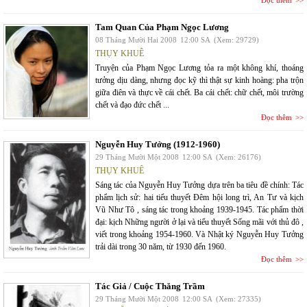
Tam Quan Của Phạm Ngọc Lương
08 Tháng Mười Hai 2008
12:00 SA
(Xem: 29729)
THỤY KHUÊ
Truyện của Phạm Ngọc Lương tỏa ra một không khí, thoáng
tưởng dịu dàng, nhưng đọc kỹ thì thật sự kinh hoàng: pha trộn
giữa điên và thực về cái chết. Ba cái chết: chữ chết, môi trường
chết và đạo đức chết ...
Đọc thêm
Nguyễn Huy Tưởng (1912-1960)
29 Tháng Mười Một 2008
12:00 SA
(Xem: 26176)
THỤY KHUÊ
Sáng tác của Nguyễn Huy Tưởng dựa trên ba tiêu đề chính: Tác
phẩm lịch sử: hai tiểu thuyết Đêm hội long trì, An Tư và kịch
Vũ Như Tô , sáng tác trong khoảng 1939-1945. Tác phẩm thời
đại: kịch Những người ở lại và tiểu thuyết Sống mãi với thủ đô ,
viết trong khoảng 1954-1960. Và Nhật ký Nguyễn Huy Tưởng
trải dài trong 30 năm, từ 1930 đến 1960.
Đọc thêm
Tác Giả / Cuộc Thăng Trầm
29 Tháng Mười Một 2008
12:00 SA
(Xem: 27335)