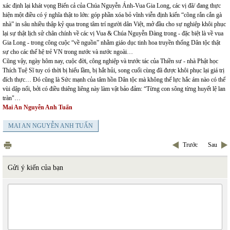
xác định lại khát vọng Biển cả của Chúa Nguyễn Ánh-Vua Gia Long, các vị đã/ đang thực
hiện một điều có ý nghĩa thật to lớn: góp phần xóa bỏ vĩnh viễn định kiến “cõng rắn cắn gà
nhà” in sâu nhiều thập kỷ qua trong tâm trí người dân Việt, mở đầu cho sự nghiệp khôi phục
lại sự thật lịch sử chân chính về các vị Vua & Chúa Nguyễn Đàng trong - đặc biệt là về vua
Gia Long - trong công cuộc “về nguồn” nhằm giáo dục tinh hoa truyền thống Dân tộc thật
sự cho các thế hệ trẻ VN trong nước và nước ngoài…
Cũng vậy, ngày hôm nay, cuộc đời, công nghiệp và trước tác của Thiền sư - nhà Phật học
Thích Tuệ Sĩ tuy có thời bị hiểu lầm, bị hắt hủi, song cuối cùng đã được khôi phục lại giá trị
đích thực… Đó cũng là Sức mạnh của tâm hồn Dân tộc mà không thế lực hắc ám nào có thể
vùi dập nổi, bởi có điều thiêng liêng này làm vật bảo đảm: “Từng con sông từng huyết lệ lan
tràn"…
Mai An Nguyễn Anh Tuấn
MAI AN NGUYỄN ANH TUẤN
Trước
Sau
Gửi ý kiến của bạn