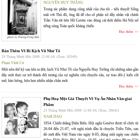
NGUYỄN HUY THẮNG
Trong tác phẩm dụng công nhất của cha tôi - tiểu thuyết Sống
mãi với Thủ đô, ông đã để cho số phận xô đẩy nhân vật chính
Trần Văn tới bên Hồ Gươm vào đúng cái thời điểm Hà Nội nổ
tiếng súng Toàn quốc kháng chiến.
Đọc thêm
Bàn Thêm Về Bi Kịch Vũ Như Tô
29 Tháng Mười Một 2008
12:00 SA
(Xem: 50349)
Phạm Vĩnh Cư
Một nửa thế kỷ sau khi ra đời, kịch Vũ Như Tô của Nguyễn Huy Tưởng chỉ những năm gần
đây mới thực sự trở thành đối tượng của sự nghiên cứu chuyên sâu, sự trao đổi ý kiến cởi
mở, hào hứng, hứa hẹn nhiều nhận chân mới.
Đọc thêm
Phụ Hoạ Một Giả Thuyết Về Vụ Án Nhân Văn-giai
Phẩm
23 Tháng Mười Một 2008
12:00 SA
(Xem: 28642)
NAM DAO
1954: Chiến thắng Điện Biên. Hội nghị Genève được tổ chức từ
26-04 đến 21-07, với nghị trình đầu là chuyện Triều Tiên, sau
đó mới đến Việt Nam vào ngày 8-05, đúng một ngày sau chiến
thắng Điện Biên Phủ. Ngày 10-05, phó thủ tướng Phạm Văn