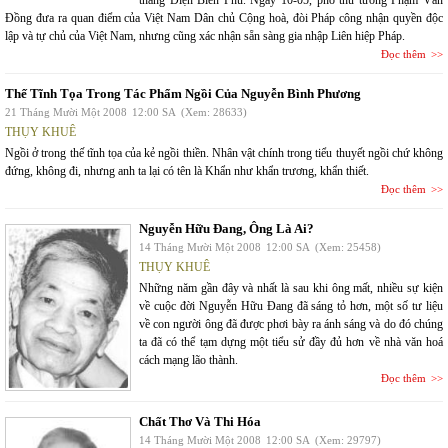
Đồng đưa ra quan điểm của Việt Nam Dân chủ Cộng hoà, đòi Pháp công nhận quyền độc
lập và tự chủ của Việt Nam, nhưng cũng xác nhận sẵn sàng gia nhập Liên hiệp Pháp.
Đọc thêm
Thế Tĩnh Tọa Trong Tác Phẩm Ngồi Của Nguyễn Bình Phương
21 Tháng Mười Một 2008
12:00 SA
(Xem: 28633)
THỤY KHUÊ
Ngồi ở trong thế tĩnh tọa của kẻ ngồi thiền. Nhân vật chính trong tiểu thuyết ngồi chứ không
đứng, không đi, nhưng anh ta lại có tên là Khẩn như khẩn trương, khẩn thiết.
Đọc thêm
Nguyễn Hữu Đang, Ông Là Ai?
14 Tháng Mười Một 2008
12:00 SA
(Xem: 25458)
THỤY KHUÊ
Những năm gần đây và nhất là sau khi ông mất, nhiều sự kiện
về cuộc đời Nguyễn Hữu Đang đã sáng tỏ hơn, một số tư liệu
về con người ông đã được phơi bày ra ánh sáng và do đó chúng
ta đã có thể tạm dựng một tiểu sử đầy đủ hơn về nhà văn hoá
cách mạng lão thành.
Đọc thêm
Chất Thơ Và Thi Hóa
14 Tháng Mười Một 2008
12:00 SA
(Xem: 29797)