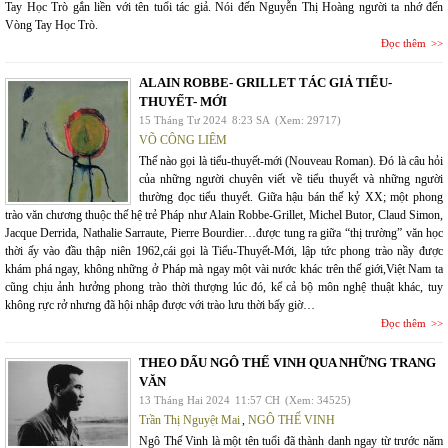
Tay Học Trò gắn liền với tên tuổi tác giả. Nói đến Nguyễn Thị Hoàng người ta nhớ đến
Vòng Tay Học Trò.
Đọc thêm
ALAIN ROBBE- GRILLET TÁC GIẢ TIỂU-
THUYẾT- MỚI
15 Tháng Tư 2024
8:23 SA
(Xem: 29717)
VÕ CÔNG LIÊM
Thế nào gọi là tiểu-thuyết-mới (Nouveau Roman). Đó là câu hỏi
của những người chuyên viết về tiểu thuyết và những người
thường đọc tiểu thuyết. Giữa hậu bán thế kỷ XX; một phong
trào văn chương thuộc thế hệ trẻ Pháp như Alain Robbe-Grillet, Michel Butor, Claud Simon,
Jacque Derrida, Nathalie Sarraute, Pierre Bourdier…được tung ra giữa “thị trường” văn học
thời ấy vào đầu thập niên 1962,cái gọi là Tiểu-Thuyết-Mới, lập tức phong trào nầy được
khám phá ngay, không những ở Pháp mà ngay một vài nước khác trên thế giới,Việt Nam ta
cũng chịu ảnh hưởng phong trào thời thượng lúc đó, kể cả bộ môn nghệ thuật khác, tuy
không rực rở nhưng đã hội nhập được với trào lưu thời bấy giờ…
Đọc thêm
THEO DẤU NGÔ THẾ VINH QUA NHỮNG TRANG
VĂN
13 Tháng Hai 2024
11:57 CH
(Xem: 34525)
Trần Thị Nguyệt Mai
,
NGÔ THẾ VINH
Ngô Thế Vinh là một tên tuổi đã thành danh ngay từ trước năm