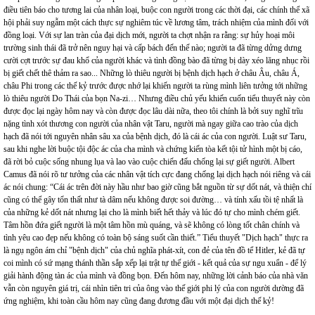
điều tiên báo cho tương lai của nhân loại, buộc con người trong các thời đại, các chính thể xã
hội phải suy ngẫm một cách thực sự nghiêm túc về lương tâm, trách nhiệm của mình đối với
đồng loại. Với sự lan tràn của đại dịch mới, người ta chợt nhận ra rằng: sự hủy hoại môi
trường sinh thái đã trở nên nguy hại và cấp bách đến thế nào; người ta đã từng dửng dưng
cười cợt trước sự đau khổ của người khác và tình đồng bào đã từng bị dày xéo lăng nhục rồi
bị giết chết thê thảm ra sao... Những lò thiêu người bị bệnh dịch hạch ở châu Âu, châu Á,
châu Phi trong các thế kỷ trước được nhớ lại khiến người ta rùng mình liên tưởng tới những
lò thiêu người Do Thái của bọn Na-zi… Nhưng điều chủ yếu khiến cuốn tiểu thuyết này còn
được đọc lại ngày hôm nay và còn được đọc lâu dài nữa, theo tôi chính là bởi suy nghĩ trĩu
nặng tình xót thương con người của nhân vật Taru, người mà ngay giữa cao trào của dịch
hạch đã nói tới nguyên nhân sâu xa của bệnh dịch, đó là cái ác của con người. Luật sư Taru,
sau khi nghe lời buộc tội độc ác của cha mình và chứng kiến tòa kết tội tử hình một bị cáo,
đã rời bỏ cuộc sống nhung lụa và lao vào cuộc chiến đấu chống lại sự giết người. Albert
Camus đã nói rõ tư tưởng của các nhân vật tích cực đang chống lại dịch hạch nói riêng và cái
ác nói chung: “Cái ác trên đời này hầu như bao giờ cũng bắt nguồn từ sự dốt nát, và thiện chí
cũng có thể gây tổn thất như tà dâm nếu không được soi đường… và tính xấu tồi tệ nhất là
của những kẻ dốt nát nhưng lại cho là mình biết hết thảy và lúc đó tự cho mình chém giết.
Tâm hồn đứa giết người là một tâm hồn mù quáng, và sẽ không có lòng tốt chân chính và
tình yêu cao đẹp nếu không có toàn bộ sáng suốt cần thiết.” Tiểu thuyết "Dịch hạch" thực ra
là ngụ ngôn ám chỉ "bệnh dịch" của chủ nghĩa phát-xít, con đẻ của tên đồ tể Hitler, kẻ đã tự
coi mình có sứ mạng thánh thần sắp xếp lại trật tự thế giới - kết quả của sự ngu xuẩn - để lý
giải hành động tàn ác của mình và đồng bọn. Đến hôm nay, những lời cảnh báo của nhà văn
vẫn còn nguyên giá trị, cái nhìn tiên tri của ông vào thế giới phi lý của con người dường đã
ứng nghiệm, khi toàn cầu hôm nay cũng đang đương đầu với một đại dịch thế kỷ!