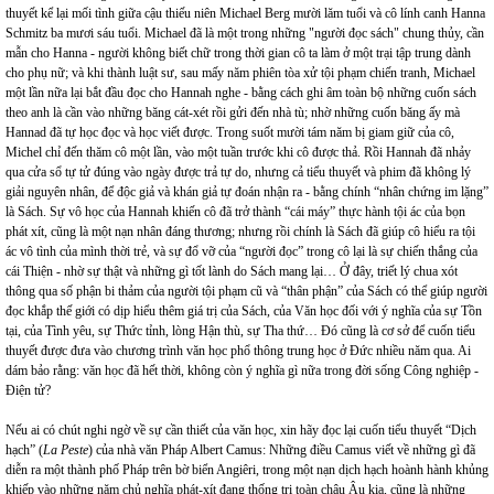
thuyết kể lại mối tình giữa cậu thiếu niên Michael Berg mười lăm tuổi và cô lính canh Hanna
Schmitz ba mươi sáu tuổi. Michael đã là một trong những "người đọc sách" chung thủy, cần
mẫn cho Hanna - người không biết chữ trong thời gian cô ta làm ở một trại tập trung dành
cho phụ nữ; và khi thành luật sư, sau mấy năm phiên tòa xử tội phạm chiến tranh, Michael
một lần nữa lại bắt đầu đọc cho Hannah nghe - bằng cách ghi âm toàn bộ những cuốn sách
theo anh là cần vào những băng cát-xét rồi gửi đến nhà tù; nhờ những cuốn băng ấy mà
Hannad đã tự học đọc và học viết được. Trong suốt mười tám năm bị giam giữ của cô,
Michel chỉ đến thăm cô một lần, vào một tuần trước khi cô được thả. Rồi Hannah đã nhảy
qua cửa sổ tự tử đúng vào ngày được trả tự do, nhưng cả tiểu thuyết và phim đã không lý
giải nguyên nhân, để độc giả và khán giả tự đoán nhận ra - bằng chính “nhân chứng im lặng”
là Sách. Sự vô học của Hannah khiến cô đã trở thành “cái máy” thực hành tội ác của bọn
phát xít, cũng là một nạn nhân đáng thương; nhưng rồi chính là Sách đã giúp cô hiểu ra tội
ác vô tình của mình thời trẻ, và sự đổ vỡ của “người đọc” trong cô lại là sự chiến thắng của
cái Thiện - nhờ sự thật và những gì tốt lành do Sách mang lại… Ở đây, triết lý chua xót
thông qua số phận bi thảm của người tội phạm cũ và “thân phận” của Sách có thể giúp người
đọc khắp thế giới có dịp hiểu thêm giá trị của Sách, của Văn học đối với ý nghĩa của sự Tồn
tại, của Tình yêu, sự Thức tỉnh, lòng Hận thù, sự Tha thứ… Đó cũng là cơ sở để cuốn tiểu
thuyết được đưa vào chương trình văn học phổ thông trung học ở Đức nhiều năm qua. Ai
dám bảo rằng: văn học đã hết thời, không còn ý nghĩa gì nữa trong đời sống Công nghiệp -
Điện tử?
Nếu ai có chút nghi ngờ về sự cần thiết của văn học, xin hãy đọc lại cuốn tiểu thuyết “Dịch
hạch” (
La Peste
) của nhà văn Pháp Albert Camus: Những điều Camus viết về những gì đã
diễn ra một thành phố Pháp trên bờ biển Angiêri, trong một nạn dịch hạch hoành hành khủng
khiếp vào những năm chủ nghĩa phát-xít đang thống trị toàn châu Âu kia, cũng là những