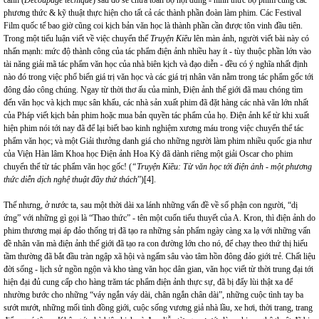
cảnh (
Découpage tecnique
) sau đó sẽ chứa toàn bộ nội dung - hình thức bộ phim cùng các
phương thức & kỹ thuật thực hiện cho tất cả các thành phần đoàn làm phim. Các Festival
Film quốc tế bao giờ cũng coi kịch bản văn học là thành phần cần được tôn vinh đầu tiên.
Trong một tiểu luận viết về việc chuyển thể
Truyện Kiều
lên màn ảnh, người viết bài này có
nhấn mạnh: mức độ thành công của tác phẩm điện ảnh nhiều hay ít - tùy thuộc phần lớn vào
tài năng giải mã tác phẩm văn học của nhà biên kịch và đạo diễn - đều có ý nghĩa nhất định
nào đó trong việc phổ biến giá trị văn học và các giá trị nhân văn nằm trong tác phẩm gốc tới
đông đảo công chúng. Ngay từ thời thơ ấu của mình, Điện ảnh thế giới đã mau chóng tìm
đến văn học và kịch mục sân khấu, các nhà sản xuất phim đã đặt hàng các nhà văn lớn nhất
của Pháp viết kịch bản phim hoặc mua bản quyền tác phẩm của họ. Điện ảnh kể từ khi xuất
hiện phim nói tới nay đã để lại biết bao kinh nghiệm xương máu trong việc chuyển thể tác
phẩm văn học; và một Giải thưởng danh giá cho những người làm phim nhiều quốc gia như
của Viện Hàn lâm Khoa học Điện ảnh Hoa Kỳ đã dành riêng một giải Oscar cho phim
chuyển thể từ tác phẩm văn học gốc! (
“
Truyện Kiều: Từ văn học tới điện ảnh - một phương
thức diễn dịch nghệ thuật đầy thử thách
”)[4].
Thế nhưng, ở nước ta, sau một thời dài xa lánh những vấn đề về số phận con người, “dị
ứng” với những gì gọi là “Thao thức” - tên một cuốn tiểu thuyết của A. Kron, thì điện ảnh do
phim thương mại áp đảo thống trị đã tạo ra những sản phẩm ngày càng xa lạ với những vấn
đề nhân văn mà điện ảnh thế giới đã tạo ra con đường lớn cho nó, để chạy theo thứ thị hiếu
tầm thường đã bắt đầu tràn ngập xã hội và ngấm sâu vào tâm hồn đông đảo giới trẻ. Chất liệu
đời sống - lịch sử ngồn ngộn và kho tàng văn học dân gian, văn học viết từ thời trung đại tới
hiện đại đủ cung cấp cho hàng trăm tác phẩm điện ảnh thực sự, đã bị đẩy lùi thật xa để
nhường bước cho những “váy ngắn váy dài, chân ngắn chân dài”, những cuộc tình tay ba
sướt mướt, những mối tình đồng giới, cuộc sống vương giả nhà lầu, xe hơi, thời trang, trang