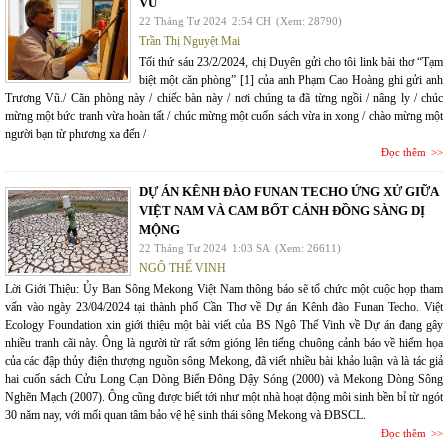
VŨ
22 Tháng Tư 2024
2:54 CH
(Xem: 28790)
Trần Thị Nguyệt Mai
Tối thứ sáu 23/2/2024, chị Duyên gửi cho tôi link bài thơ “Tạm
biệt một căn phòng” [1] của anh Phạm Cao Hoàng ghi gửi anh
Trương Vũ./ Căn phòng này / chiếc bàn này / nơi chúng ta đã từng ngồi / nâng ly / chúc
mừng một bức tranh vừa hoàn tất / chúc mừng một cuốn sách vừa in xong / chào mừng một
người bạn từ phương xa đến /
Đọc thêm
DỰ ÁN KÊNH ĐÀO FUNAN TECHO ỨNG XỬ GIỮA
VIỆT NAM VÀ CAM BỐT CẢNH ĐỒNG SÀNG DỊ
MỘNG
22 Tháng Tư 2024
1:03 SA
(Xem: 26611)
NGÔ THẾ VINH
Lời Giới Thiệu: Ủy Ban Sông Mekong Việt Nam thông báo sẽ tổ chức một cuộc họp tham
vấn vào ngày 23/04/2024 tại thành phố Cần Thơ về Dự án Kênh đào Funan Techo. Việt
Ecology Foundation xin giới thiệu một bài viết của BS Ngô Thế Vinh về Dự án đang gây
nhiều tranh cãi này. Ông là người từ rất sớm gióng lên tiếng chuông cảnh báo về hiểm họa
của các đập thủy điện thượng nguồn sông Mekong, đã viết nhiều bài khảo luận và là tác giả
hai cuốn sách Cửu Long Cạn Dòng Biển Đông Dậy Sóng (2000) và Mekong Dòng Sông
Nghẽn Mạch (2007). Ông cũng được biết tới như một nhà hoạt động môi sinh bền bỉ từ ngót
30 năm nay, với mối quan tâm bảo vệ hệ sinh thái sông Mekong và ĐBSCL.
Đọc thêm