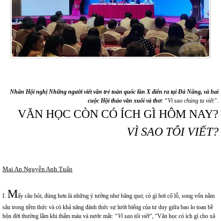
Nhân
Hội nghị Những người viết văn trẻ toàn quốc lần X diễn ra tại Đà Nẵng,
và
hai
cuộc Hội thảo văn xuôi và thơ
:
“Vì sao chúng ta viết”
.
VĂN HỌC CÒN CÓ ÍCH GÌ HÔM NAY?
V
Ì SAO TÔI VIẾT?
Mai An Nguyễn Anh Tuấn
M
I.
ấy câu hỏi, đúng hơn là những ý tưởng như bâng quơ, có gì hơi cổ lỗ, song vốn nằm
sâu trong tiềm thức và có khả năng đánh thức sự lười biếng của tư duy giữa bao lo toan bề
bộn đời thường lắm khi thấm máu và nước mắt:
“Vì sao
tôi
viết
“, “Văn học có ích gì cho xã