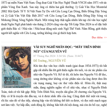
1975 tại miền Nam Việt Nam. Ông đoạt Giải Văn Học Nghệ Thuật VNCH năm 1971 với tác
phẩm Vòng Đai Xanh. Sau này ông có thêm hai giải thưởng: 1) Giải Văn Học Montréal
2002 Hội Quốc Tế Y Sĩ Việt Nam Tự Do với Cửu Long Cạn Dòng, Biển Đông Dậy Sóng
và 2) Giải Văn Việt Đặc Biệt 2017 với Cửu Long Cạn Dòng, Biển Đông Dậy Sóng và
Mekong Dòng Sông Nghẽn Mạch. Một trùng hợp thật ngẫu nhiên khi tạp chí văn học nghệ
thuật Ngôn Ngữ phát hành vào tháng 2-2024 cũng vào dịp Tết Giáp Thìn 2024 ra số đặc biệt
giới thiệu Bác sĩ / Nhà văn / Nhà hoạt động môi sinh Ngô Thế Vinh. Năm Rồng, giới thiệu
người kết nghĩa với Cửu Long, tưởng không còn gì thích hợp hơn.
Đọc thêm
VÀI SUY NGHĨ NHÂN ĐỌC: “MÂY TRÊN ĐỈNH
NÚI” CỦA NGUYÊN VŨ
07 Tháng Hai 2024
3:34 SA
(Xem: 31447)
Đỗ Trường
,
NGUYÊN VŨ
Khi tìm đọc văn học chiến tranh (giai đoạn 1954-1975) tôi bắt
gặp rất nhiều lần lời giới thiệu ngắn tên tuổi, và các tác phẩm của
nhà văn Nguyên Vũ. Kể từ đó, tôi luôn tìm Nguyên Vũ để đọc,
song dường như không có tác phẩm nào của ông được đưa lên
các trạng mạng, hay các thư viện điện tử. Hôm rồi, thật may
mắn, đang nghiền ngẫm về cố nhà văn, nhạc sĩ Nguyễn Đình
Toàn, tình cờ tôi bắt gặp: Mây Trên Đỉnh Núi, truyện dài gồm 20 chương của Nguyên Vũ.
Đây có lẽ là truyện dài đầu tay, và ít được nhắc đến của ông. Cũng định thử một vài trang,
rồi lúc nào đó sẽ đọc tiếp, nhưng bập vào tôi không thể dứt ra được, và đọc một mạch ngay
nơi làm việc. Sự hấp dẫn, sinh động ấy, không hẳn bởi chỉ nội dung, mà còn do bố cục, nghệ