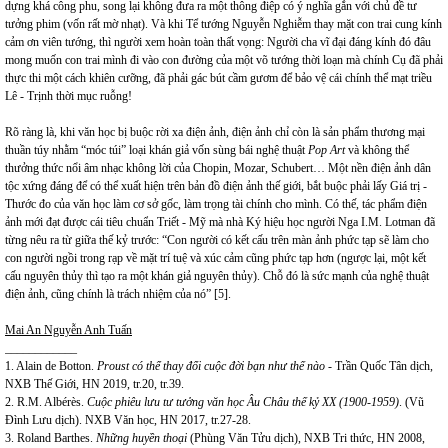
dựng khá công phu, song lại không đưa ra một thông điệp có ý nghĩa gắn với chủ đề tư
tưởng phim (vốn rất mờ nhạt). Và khi Tể tướng Nguyễn Nghiễm thay mặt con trai cung kính
cảm ơn viên tướng, thì người xem hoàn toàn thất vọng: Người cha vĩ đại đáng kính đó đâu
mong muốn con trai mình đi vào con đường của một võ tướng thời loạn mà chính Cụ đã phải
thực thi một cách khiên cưỡng, đã phải gác bút cầm gươm để bảo vệ cái chính thể mạt triều
Lê - Trịnh thời mục ruỗng!
Rõ ràng là, khi văn học bị buộc rời xa điện ảnh, điện ảnh chỉ còn là sản phẩm thương mại
thuần túy nhằm “móc túi” loại khán giả vốn sùng bái nghệ thuật
Pop Art
và không thể
thưởng thức nổi âm nhạc không lời của Chopin, Mozar, Schubert… Một nền điện ảnh dân
tộc xứng đáng để có thể xuất hiện trên bản đồ điện ảnh thế giới, bắt buộc phải lấy Giá trị -
Thước đo của văn học làm cơ sở gốc, làm trọng tài chính cho mình. Có thế, tác phẩm điện
ảnh mới đạt được cái tiêu chuẩn Triết - Mỹ mà nhà Ký hiệu học người Nga I.M. Lotman đã
từng nêu ra từ giữa thế kỷ trước: “Con người có kết cấu trên màn ảnh phức tạp sẽ làm cho
con người ngồi trong rạp về mặt trí tuệ và xúc cảm cũng phức tạp hơn (ngược lại, một kết
cấu nguyên thủy thì tạo ra một khán giả nguyên thủy). Chỗ đó là sức mạnh của nghệ thuật
điện ảnh, cũng chính là trách nhiệm của nó” [5].
Mai An Nguyễn Anh Tuấn
____________
1. Alain de Botton.
Proust có thể thay đổi cuộc đời bạn
như
thế nào
- Trần Quốc Tân dịch,
NXB Thế Giới, HN 2019, tr.20, tr.39.
2. R.M. Albérès.
Cuộc phiêu lưu tư tưởng văn học Âu Châu thế kỷ XX (1900-1959)
. (Vũ
Đình Lưu dịch). NXB Văn học, HN 2017, tr.27-28.
3. Roland Barthes.
Những huyền thoại
(Phùng Văn Tửu dịch), NXB Tri thức, HN 2008,