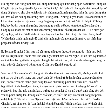
Nhưng văn học trong thời hiện đại, cũng như trong quá khứ hàng ngàn năm trước - cũng đã
từng là một phương tiện đắc lực của những thế lực thù địch với chủ nghĩa nhân văn, được sử
dụng để phục vụ cho cho lợi ích của một nhóm người, một giai tầng luôn tìm cách đứng trên
đầu trên cổ lớp dân nghèo lương thiện. Trong sách “Những huyền thoại”, Roland Barthes có
kể lại câu chuyện về một vụ án trong đó giới quan tòa quý tộc với "tất cả phép tu từ bóng
bẩy, bay bướm trong nhà trường được tung ra ở đây để buộc tội một ông lão chăn cừu...
Công lý đã khoác cái mặt nạ của văn chương hiện thực, của truyện dân dã... " Và dưới góc
độ mỹ học, với thái độ đả kích sâu cay, ông vạch ra bản chất xã hội nhơ bẩn của vụ án đó:
"Nhân danh chính ngôn ngữ để đánh cắp ngôn ngữ của một người, mọi vụ sát nhân hợp
pháp đều bắt đầu từ đấy" [3].
II. Tôi xin dừng lại ở lĩnh vực mà tôi tương đối quen thuộc, ở trong nước - lĩnh vực Điện
ảnh và Truyền hình, tức là một lĩnh vực nghệ thuật hiện đại và Nghe - Nhìn thời Kỹ thuật số,
cái thời hơn bao giờ hết chúng cần phải gắn bó với văn học, và cũng chưa bao giờ chúng xa
cách đối với văn học và trống rỗng về văn học đến thế, ở nước ta!
Văn học ở đây là muốn nói chung về nền kiến thức văn hóa - trong đó, văn học nhiều khi
giữ vai trò chủ chốt, mang tính quyết định đối với giá trị & thành công của tác phẩm điện
ảnh, đặc biệt với các thành phần sáng tạo cao nhất trong phim như biên kịch, đạo diễn.
Người biên kịch, lao động của họ tuy tạo ra sản phẩm
scénario
chỉ là hạng thứ so với tác
phẩm văn học như tiểu thuyết, kịch, trường ca, song lại có vai trò quyết định sống còn đối
với bộ phim tương lai - không chỉ vì “rốt cục, có nhiều sự kiện và chi tiết trong tác phẩm
nghệ thuật (ở đây là kịch bản điện ảnh) còn thật hơn những cuốn sách lịch sử” (Charlie
Chaplin), mà vì nó còn là “bản thiết kế tổng thể ban đầu” dành cho kịch bản kỹ thuật phân