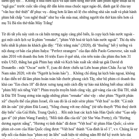
điểm quý tộc… Không ít nhà biên kịch và đạo diễn từng mơ ước làm phim nghệ thuật đã bị
“ngã gục” trước cuộc tấn công dữ dằn kèm mua chuộc ngọt ngào đó, đành gạt lệ chia tay
“văn học thứ thiệt” để phục vụ - đúng hơn là làm nô lệ cho những nhà sản xuất và phát hành
phim bất chấp “con nghệ thuật” như họ vẫn mỉa mai, những người tôn thờ kim tiền hơn cả
mụ Tú Bà tôn thờ thần Mày Trắng!
Từ đó tất yếu nảy sinh ra cái hiện tượng ngày càng phổ biến, là
copy
kịch bản nước ngoài -
gọi một cách lịch sự là phim “remake”, “phim Việt hoá từ kịch bản nước ngoài”. Thí dụ tiêu
biểu nhất là phim ăn khách gần đây: “Tiệc trăng máu” (2020), đã “thuổng” hết ý tưởng và
nội dung cơ bản của phim Italya: “Perfect strangers” của đạo diễn Paolo Genovese, sản xuất
năm 2016 với doanh thu hơn 16 triệu Euro ở quê nhà, còn trên toàn cầu phim thu hơn 31
triệu USD, thắng hai giải Phim hay nhất và Kịch bản xuất sắc nhất tại giải David di
Donatello - một "Oscar” nước Ý, (sau đó được chiếu tại Liên hoan phim Châu Âu tại Việt
Nam năm 2020, với tên “Người lạ hoàn hảo”)… Không chỉ dùng lại kịch bản ngoại, không
ít đạo diễn trẻ đã làm phim hoàn toàn bắt chước phong cách Tây, như bộ phim có doanh thu
khá cao "Em chưa 18" đã được xưng tụng một cách đầy tự hào mà không biết nhục nhã là:
"phim Mỹ nói tiếng Việt"! Phim truyện truyền hình cũng vậy, giờ vàng của các Đài TH, nhất
là Đài TH Trung ương tràn ngập những phim “remake” như vậy - như phim “Người phán
xử” chuyển thể của phim Israel, rồi sau đó là cả một série phim “Việt hoá” ra đời: “Cả một
đời ân oán” (từ phim Đài Loan), “Sống chung với mẹ chồng” (từ tiểu thuyết “Phù thuỷ dưới
đáy biển” của Giả Hiển, Trung Quốc)… Rồi một loạt các kịch bản Hàn Quốc như “Gạo nếp
gạo tẻ” (từ phim Wang Family), “Mối tình đầu của tôi” (từ She Was Pretty); rồi “Hướng
dương ngược nắng”, “Hương vị tình thân” đã được “Việt hoá” từ phim Hàn Quốc; cả série
phim
sít-com
của Hàn Quốc cũng được “Việt hoá” thành “Gia đình là số 1”, v.v. Chúng là sự
tiếp nối của thảm họa “phim mỳ ăn liền“ xuất hiện từ những năm 80 thế kỷ trước kéo dai