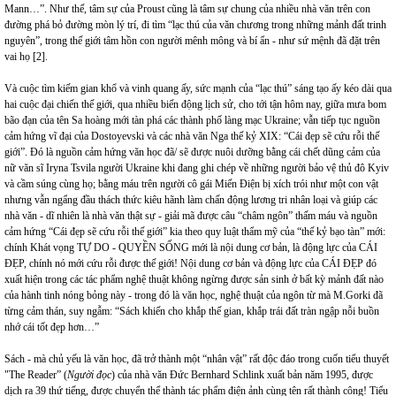
Mann…”. Như thế, tâm sự của Proust cũng là tâm sự chung của nhiều nhà văn trên con
đường phá bỏ đường mòn lý trí, đi tìm “lạc thú của văn chương trong những mảnh đất trinh
nguyên”, trong thế giới tâm hồn con người mênh mông và bí ẩn - như sứ mệnh đã đặt trên
vai họ [2].
Và cuộc tìm kiếm gian khổ và vinh quang ấy, sức mạnh của “lạc thú” sáng tạo ấy kéo dài qua
hai cuộc đại chiến thế giới, qua nhiều biến động lịch sử, cho tới tận hôm nay, giữa mưa bom
bão đạn của tên Sa hoàng mới tàn phá các thành phố làng mạc Ukraine; vẫn tiếp tục nguồn
cảm hứng vĩ đại của Dostoyevski và các nhà văn Nga thế kỷ XIX: “Cái đẹp sẽ cứu rỗi thế
giới”. Đó là nguồn cảm hứng văn học đã/ sẽ được nuôi dưỡng bằng cái chết dũng cảm của
nữ văn sĩ Iryna Tsvila người Ukraine khi đang ghi chép về những người bảo vệ thủ đô Kyiv
và cầm súng cùng họ; bằng máu trên người cô gái Miến Điện bị xích trói như một con vật
nhưng vẫn ngẩng đầu thách thức kiêu hãnh làm chấn động lương tri nhân loại và giúp các
nhà văn - dĩ nhiên là nhà văn thật sự - giải mã được câu “châm ngôn” thấm máu và nguồn
cảm hứng “Cái đẹp sẽ cứu rỗi thế giới” kia theo quy luật thẩm mỹ của “thế kỷ bạo tàn” mới:
chính Khát vọng TỰ DO - QUYỀN SỐNG mới là nội dung cơ bản, là động lực của CÁI
ĐẸP, chính nó mới cứu rỗi được thế giới! Nội dung cơ bản và động lực của CÁI ĐẸP đó
xuất hiện trong các tác phẩm nghệ thuật không ngừng được sản sinh ở bất kỳ mảnh đất nào
của hành tinh nóng bỏng này - trong đó là văn học, nghệ thuật của ngôn từ mà M.Gorki đã
từng cảm thán, suy ngẫm: “Sách khiến cho khắp thế gian, khắp trái đất tràn ngập nỗi buồn
nhớ cái tốt đẹp hơn…”
Sách - mà chủ yếu là văn học, đã trở thành một “nhân vật” rất độc đáo trong cuốn tiểu thuyết
"The Reader” (
Người đọc
) của nhà văn Đức Bernhard Schlink xuất bản năm 1995, được
dịch ra 39 thứ tiếng, được chuyển thể thành tác phẩm điện ảnh cùng tên rất thành công! Tiểu