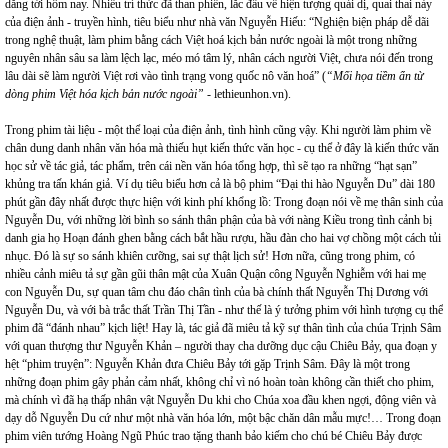
dẳng tới hôm nay. Nhiều trí thức đã than phiền, lắc đầu về hiện tượng quái dị, quai thai này
của điện ảnh - truyền hình, tiêu biểu như nhà văn Nguyễn Hiếu: “Nghiện biện pháp dễ dãi
trong nghệ thuật, làm phim bằng cách Việt hoá kịch bản nước ngoài là một trong những
nguyên nhân sâu sa làm lệch lạc, méo mó tâm lý, nhân cách người Việt, chưa nói đến trong
lâu dài sẽ làm người Việt rơi vào tình trạng vong quốc nô văn hoá” (
“Mối họa tiềm ẩn từ
dòng phim Việt hóa kịch bản nước ngoài”
- lethieunhon.vn).
Trong phim tài liệu - một thể loại của điện ảnh, tình hình cũng vậy. Khi người làm phim về
chân dung danh nhân văn hóa mà thiếu hụt kiến thức văn học - cụ thể ở đây là kiến thức văn
học sử về tác giả, tác phẩm, trên cái nền văn hóa tổng hợp, thì sẽ tạo ra những “hạt sạn”
khủng tra tấn khán giả. Ví dụ tiêu biểu hơn cả là bộ phim “Đại thi hào Nguyễn Du” dài 180
phút gần đây nhất được thực hiện với kinh phí khổng lồ: Trong đoạn nói về mẹ thân sinh của
Nguyễn Du, với những lời bình so sánh thân phận của bà với nàng Kiều trong tình cảnh bị
danh gia họ Hoạn đánh ghen bằng cách bắt hầu rượu, hầu đàn cho hai vợ chồng một cách tủi
nhục. Đó là sự so sánh khiên cưỡng, sai sự thật lịch sử! Hơn nữa, cũng trong phim, có
nhiều cảnh miêu tả sự gần gũi thân mật của Xuân Quận công Nguyễn Nghiễm với hai mẹ
con Nguyễn Du, sự quan tâm chu đáo chân tình của bà chính thất Nguyễn Thị Dương với
Nguyễn Du, và với bà trắc thất Trần Thị Tần - như thế là ý tưởng phim với hình tượng cụ thể
phim đã “đánh nhau” kịch liệt! Hay là, tác giả đã miêu tả kỹ sự thân tình của chúa Trịnh Sâm
với quan thượng thư Nguyễn Khản – người thay cha dưỡng dục cậu Chiêu Bảy, qua đoạn y
hệt “phim truyện”: Nguyễn Khản đưa Chiêu Bảy tới gặp Trịnh Sâm. Đây là một trong
những đoạn phim gây phản cảm nhất, không chỉ vì nó hoàn toàn không cần thiết cho phim,
mà chính vì đã hạ thấp nhân vật Nguyễn Du khi cho Chúa xoa đầu khen ngợi, động viên và
dạy dỗ Nguyễn Du cứ như một nhà văn hóa lớn, một bậc chăn dân mẫu mực!… Trong đoạn
phim viên tướng Hoàng Ngũ Phúc trao tặng thanh bảo kiếm cho chú bé Chiêu Bảy được