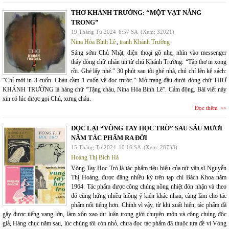
THƠ KHÁNH TRƯỜNG: “MỘT VẠT NẮNG
TRONG”
19 Tháng Tư 2024
6:57 SA
(Xem: 32021)
Nina Hòa Bình Lê
,
tranh Khánh Trường
Sáng sớm Chủ Nhật, điện thoại gõ nhẹ, nhìn vào messenger
thấy dòng chữ nhắn tin từ chú Khánh Trường: “Tập thơ in xong
rồi. Ghé lấy nhé.” 30 phút sau tôi ghé nhà, chú chỉ lên kệ sách:
“Chỉ mới in 3 cuốn. Cháu cầm 1 cuốn về đọc trước.” Mở trang đầu dưới dòng chữ THƠ
KHÁNH TRƯỜNG là hàng chữ “Tặng cháu, Nina Hòa Bình Lê”. Cảm động. Bài viết này
xin có lúc được gọi Chú, xưng cháu.
Đọc thêm
ĐỌC LẠI “VÒNG TAY HỌC TRÒ” SAU SÁU MƯƠI
NĂM TÁC PHẨM RA ĐỜI
15 Tháng Tư 2024
10:16 SA
(Xem: 28733)
Hoàng Thị Bích Hà
Vòng Tay Học Trò là tác phẩm tiêu biểu của nữ văn sĩ Nguyễn
Thị Hoàng, được đăng nhiều kỳ trên tạp chí Bách Khoa năm
1964. Tác phẩm được công chúng nồng nhiệt đón nhận và theo
đó cũng hứng nhiều luồng ý kiến khác nhau, càng làm cho tác
phẩm nổi tiếng hơn. Chính vì vậy, từ khi xuất hiện, tác phẩm đã
gây được tiếng vang lớn, làm xôn xao dư luận trong giới chuyên môn và công chúng độc
giả, Hàng chục năm sau, lúc chúng tôi còn nhỏ, chưa đọc tác phẩm đã thuộc tựa đề vì Vòng