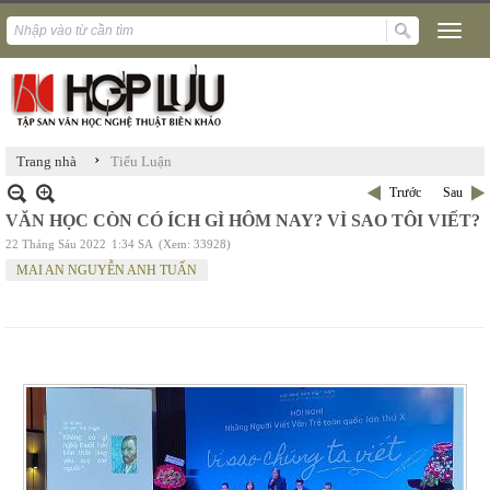
›
Trang nhà
Tiểu Luận
Trước
Sau
VĂN HỌC CÒN CÓ ÍCH GÌ HÔM NAY? VÌ SAO TÔI VIẾT?
22 Tháng Sáu 2022
1:34 SA
(Xem: 33928)
MAI AN NGUYỄN ANH TUẤN