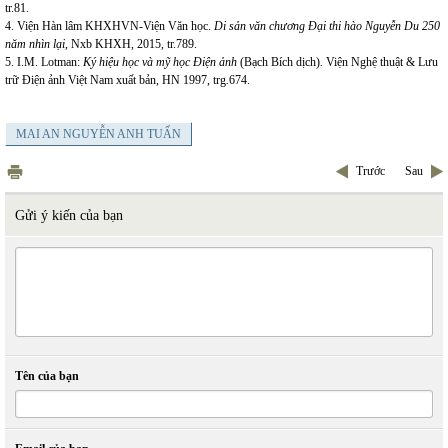
tr.81.
4. Viện Hàn lâm KHXHVN-Viện Văn học.
Di sản văn chương Đại thi hào Nguyễn Du 250
năm nhìn lại
, Nxb KHXH, 2015, tr.789.
5. I.M. Lotman:
Ký hiệu học và mỹ học Điện ảnh
(Bạch Bích dịch)
.
Viện Nghệ thuật & Lưu
trữ Điện ảnh Việt Nam xuất bản, HN 1997, trg
.
674.
MAI AN NGUYỄN ANH TUẤN
Trước
Sau
Gửi ý kiến của bạn
Tên của bạn