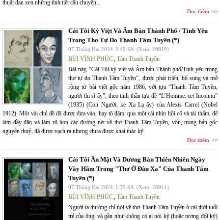
thuật đan xen những tình tiết câu chuyện...
Đọc thêm
Cái Tôi Kỳ Việt Và Âm Bản Thành Phố / Tình Yêu
Trong Thơ Tự Do Thanh Tâm Tuyền (*)
07 Tháng Hai 2024
2:19 SA
(Xem: 29819)
BÙI VĨNH PHÚC
,
Tâm Thanh Tuyền
Bài này, “Cái Tôi kỳ việt và Âm bản Thành phố/Tình yêu trong
thơ tự do Thanh Tâm Tuyền”, được phát triển, bổ sung và mở
rộng từ bài viết gốc năm 1986, với tựa “Thanh Tâm Tuyền,
người thi sĩ ấy”, theo tinh thần tựa đề “L’Homme, cet Inconnu”
(1935) (Con Người, kẻ Xa Lạ ấy) của Alexis Carrel (Nobel
1912). Một vài chủ đề đã được đưa vào, hay tô đậm, qua một cái nhìn hồi cố và tái thẩm, để
làm đầy đặn và làm rõ hơn các đường nét về thơ Thanh Tâm Tuyền, vốn, trong bản gốc
nguyên thuỷ, đã được vạch ra nhưng chưa được khai thác kỹ.
Đọc thêm
Cái Tôi Ẩn Mật Và Dương Bản Thiên Nhiên Ngày
Vây Hãm Trong "Thơ Ở Đâu Xa" Của Thanh Tâm
Tuyền (*)
07 Tháng Hai 2024
1:35 SA
(Xem: 26911)
BÙI VĨNH PHÚC
,
Tâm Thanh Tuyền
Người ta thường chỉ nói về thơ Thanh Tâm Tuyền ở cái thời tuổi
trẻ của ông, và gần như không có ai nói kỹ (hoặc tương đối kỹ)