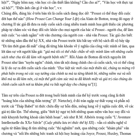
hội?”, “Ngày hôm nay, văn học có cần thiết lắm không? Cần cho ai?”, “Văn học với thực tại
xã hội?”, “Điện ảnh cần gì ở văn học”, v.v.
Chúng đến, đúng lúc ở trên bàn tôi là cuốn sách đang đọc dở: “Proust có thể thay đổi cuộc
đời bạn thế nào” (
How Proust Can Change Your Life
) của Alain de Botton, trong đó ngay ở
chương II tác giả đã đưa ra mấy cuốn sách cùng nhiều tranh minh họa giới thiệu các phương
pháp tự chăm sóc và thay đổi sức khỏe cho mọi người của bác sĩ Proust - người cha, để làm
một cuộc “so sánh ngầm” với văn chương của người con - nhà văn Proust. Tác giả cho biết:
từ những năm đầu thế kỷ XX, nhà văn Proust trước khi bắt tay viết bộ sách đồ sộ bảy tập
“Đi tìm thời gian đã mất” cũng đã từng băn khoăn về ý nghĩa của công việc mình sẽ làm, qua
lời tâm sự với người hầu gái: “
giá mà tôi có thể chắc chắn về việc mình làm với những cuốn
sách như cha tôi đã làm với người bệnh nhỉ?
”. Rồi Alain de Botton đã trích nguyên lời
Proust như làm “tuyên ngôn” chính, tóm tắt nội dung chính cho cả cuốn sách, và có thể cũng
là lý do sự ra đời cuốn sách của mình: “
Đọc kiệt tác mới của một thiên tài, chúng ta mừng rỡ
phát hiện trong nó các suy tưởng của chính ta mà ta từng khinh bỉ, những niềm vui và nỗi
khổ mà ta đã kìm nén, cả một thế giới cảm xúc mà ta đã khinh miệt và giá trị của chúng do
chính cuốn sách nơi ta khám phá ra bất ngờ dạy cho chúng ta
”[1].
Tâm sự trên của Proust ra đời trong buổi bình minh của thế kỷ trước song cũng là thời
“hoàng hôn của những thần tượng” (F. Nietzche), ở đó tràn ngập sự thất vọng và phẫn nộ
trước cái “Tháp Babel” tri thức chứa đầy sự hỗn độn, mông lung về ý nghĩa cuộc đời, về các
giá trị đảo lộn. Thế nhưng, giữa “thời kỳ ngự trị bởi những quan niệm văn học suy đồi và
một khuynh hướng khoái cảm bệnh hoạn”, nói như R.M. Albérès trong cuốn “L’ Aventure
Intellectuelle du XXe Siècle” (
Cuộc phiêu lưu tri thức thế kỷ XX
) - vẫn có nhiều nghệ sĩ
ngôn từ thầm lặng đi tìm những cuộc “thí nghiệm” mới, qua những cuộc “khám phá” văn
chương và “nổi lên những bức tranh xã hội huy hoàng của Joyce, Proust, Huxley, Thomas