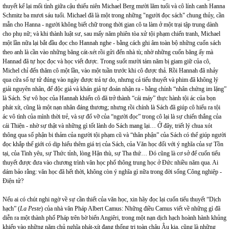
thuyết kể lại mối tình giữa cậu thiếu niên Michael Berg mười lăm tuổi và cô lính canh Hanna
Schmitz ba mươi sáu tuổi. Michael đã là một trong những "người đọc sách" chung thủy, cần
mẫn cho Hanna - người không biết chữ trong thời gian cô ta làm ở một trại tập trung dành
cho phụ nữ; và khi thành luật sư, sau mấy năm phiên tòa xử tội phạm chiến tranh, Michael
một lần nữa lại bắt đầu đọc cho Hannah nghe - bằng cách ghi âm toàn bộ những cuốn sách
theo anh là cần vào những băng cát-xét rồi gửi đến nhà tù; nhờ những cuốn băng ấy mà
Hannad đã tự học đọc và học viết được. Trong suốt mười tám năm bị giam giữ của cô,
Michel chỉ đến thăm cô một lần, vào một tuần trước khi cô được thả. Rồi Hannah đã nhảy
qua cửa sổ tự tử đúng vào ngày được trả tự do, nhưng cả tiểu thuyết và phim đã không lý
giải nguyên nhân, để độc giả và khán giả tự đoán nhận ra - bằng chính “nhân chứng im lặng”
là Sách. Sự vô học của Hannah khiến cô đã trở thành “cái máy” thực hành tội ác của bọn
phát xít, cũng là một nạn nhân đáng thương; nhưng rồi chính là Sách đã giúp cô hiểu ra tội
ác vô tình của mình thời trẻ, và sự đổ vỡ của “người đọc” trong cô lại là sự chiến thắng của
cái Thiện - nhờ sự thật và những gì tốt lành do Sách mang lại… Ở đây, triết lý chua xót
thông qua số phận bi thảm của người tội phạm cũ và “thân phận” của Sách có thể giúp người
đọc khắp thế giới có dịp hiểu thêm giá trị của Sách, của Văn học đối với ý nghĩa của sự Tồn
tại, của Tình yêu, sự Thức tỉnh, lòng Hận thù, sự Tha thứ… Đó cũng là cơ sở để cuốn tiểu
thuyết được đưa vào chương trình văn học phổ thông trung học ở Đức nhiều năm qua. Ai
dám bảo rằng: văn học đã hết thời, không còn ý nghĩa gì nữa trong đời sống Công nghiệp -
Điện tử?
Nếu ai có chút nghi ngờ về sự cần thiết của văn học, xin hãy đọc lại cuốn tiểu thuyết “Dịch
hạch” (
La Peste
) của nhà văn Pháp Albert Camus: Những điều Camus viết về những gì đã
diễn ra một thành phố Pháp trên bờ biển Angiêri, trong một nạn dịch hạch hoành hành khủng
khiếp vào những năm chủ nghĩa phát-xít đang thống trị toàn châu Âu kia, cũng là những