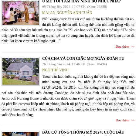
U MÊ TỐI TĂM HAY NỊNH BỢ NHỤC NHÃ?
05 Tháng Bảy 2024
10:07 CH
(Xem: 22858)
MAI AN NGUYỄN ANH TUẤN
Nếu không được xem cái clip mà tôi tin là chẳng thể bịa đặt nọ,
thì tôi không thể tin nổi, không thể hiểu nổi, một giảng viên tự
nhận có 30 năm dạy luật mà tán tụng luận án TS. của học viên TCQ như thế này: “Tôi cảm
thấy người viết luận án không chỉ trí tuệ mà vô cùng tâm huyết, nếu dành lời khen thì có rất
nhiều lời khen vượt ra khỏi ngôn ngữ…”
Đọc thêm
CỦA CHA VÀ CON GIẤC MƠ NGÀY ĐOÀN TỤ
26 Tháng Sáu 2024
12:46 CH
(Xem: 28494)
NGÔ THẾ VINH
Thoại vẫn luôn luôn nghĩ là không thể để Ba tiếp tục sống một
mình trong căn nhà ấy, nhất là từ ngày Mẹ Yến mất
(27.04.2024). Từ 2015, khi Mẹ không thể tiếp tục sống với Ba
nơi căn nhà thân yêu trên đường Coolidge, do bác sĩ gia đình bảo phải đưa Mẹ vào
Ashbrook Nursing Home vì nhu cầu cần được chăm sóc 24 giờ/ ngày và 7 ngày/ tuần. Thoại
đã phải lắp cameras khắp nhà: từ phòng khách tới phòng ngủ, từ nhà bếp tới phòng tắm, và
cả dưới basement nơi Ba Thoại nhiều khi mất ngủ, xuống đó loay hoay in ấn mấy cuốn sách
suốt đêm cho tới sáng.
Đọc thêm
BẦU CỬ TỔNG THỐNG MỸ 2024: CUỘC ĐẤU