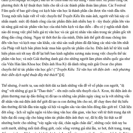
cảnh (
Découpage tecnique
) sau đó sẽ chứa toàn bộ nội dung - hình thức bộ phim cùng các
phương thức & kỹ thuật thực hiện cho tất cả các thành phần đoàn làm phim. Các Festival
Film quốc tế bao giờ cũng coi kịch bản văn học là thành phần cần được tôn vinh đầu tiên.
Trong một tiểu luận viết về việc chuyển thể
Truyện Kiều
lên màn ảnh, người viết bài này có
nhấn mạnh: mức độ thành công của tác phẩm điện ảnh nhiều hay ít - tùy thuộc phần lớn vào
tài năng giải mã tác phẩm văn học của nhà biên kịch và đạo diễn - đều có ý nghĩa nhất định
nào đó trong việc phổ biến giá trị văn học và các giá trị nhân văn nằm trong tác phẩm gốc tới
đông đảo công chúng. Ngay từ thời thơ ấu của mình, Điện ảnh thế giới đã mau chóng tìm
đến văn học và kịch mục sân khấu, các nhà sản xuất phim đã đặt hàng các nhà văn lớn nhất
của Pháp viết kịch bản phim hoặc mua bản quyền tác phẩm của họ. Điện ảnh kể từ khi xuất
hiện phim nói tới nay đã để lại biết bao kinh nghiệm xương máu trong việc chuyển thể tác
phẩm văn học; và một Giải thưởng danh giá cho những người làm phim nhiều quốc gia như
của Viện Hàn lâm Khoa học Điện ảnh Hoa Kỳ đã dành riêng một giải Oscar cho phim
chuyển thể từ tác phẩm văn học gốc! (
“
Truyện Kiều: Từ văn học tới điện ảnh - một phương
thức diễn dịch nghệ thuật đầy thử thách
”)[4].
Thế nhưng, ở nước ta, sau một thời dài xa lánh những vấn đề về số phận con người, “dị
ứng” với những gì gọi là “Thao thức” - tên một cuốn tiểu thuyết của A. Kron, thì điện ảnh do
phim thương mại áp đảo thống trị đã tạo ra những sản phẩm ngày càng xa lạ với những vấn
đề nhân văn mà điện ảnh thế giới đã tạo ra con đường lớn cho nó, để chạy theo thứ thị hiếu
tầm thường đã bắt đầu tràn ngập xã hội và ngấm sâu vào tâm hồn đông đảo giới trẻ. Chất liệu
đời sống - lịch sử ngồn ngộn và kho tàng văn học dân gian, văn học viết từ thời trung đại tới
hiện đại đủ cung cấp cho hàng trăm tác phẩm điện ảnh thực sự, đã bị đẩy lùi thật xa để
nhường bước cho những “váy ngắn váy dài, chân ngắn chân dài”, những cuộc tình tay ba
sướt mướt, những mối tình đồng giới, cuộc sống vương giả nhà lầu, xe hơi, thời trang, trang