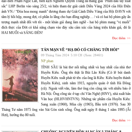
đạo diễn Phạm Ngọc Lân, biên kịch Nghiêm Quỳnh Trang đã thắng giải "Phim đầu tay xuất
sắc" LHP Berlin vào sáng 25/2, và hiện tham dự giải cánh Diều Vàng 2024 của Hội Điện
ảnh VN./ “Đóa hoa mong manh” đương tham dự Giải Cánh Diều Vàng của Hội ĐAVN với
tâm lý hồi hộp, mong đợi, có phần lo lắng cho bạn đồng nghiệp… / và có hai bộ phim gây ấn
tượng mạnh nhất đối với tôi - một khán giả đang làm nghề - hai bộ phim mang “vị muối”
đích thực của Đời có khả năng chạm vào đáy sâu cảm xúc của hàng triệu khán giả, đó là
HAI MUỐI và SÁNG ĐÈN!
Đọc thêm
TẢN MẠN VỀ “HẠ ĐỎ CÓ CHÀNG TỚI HỎI”
09 Tháng Tám 2024
5:10 CH
(Xem: 28461)
NP phan
TÌNH SẦU là bài thơ nổi tiếng nhất và hay nhất của nhà thơ
Huyền Kiêu. Ông tên thật là Bùi Lão Kiều (Có lẽ bút danh
Huyền Kiêu xuất phát từ tên của ông là Kiều: Kiêu huyền thành
Huyền Kiêu), sinh năm 1915, nguyên quán ở tỉnh Hà Đông
(cũ). Ngoài viết văn, làm thơ ông còn cộng tác với nhiều báo ở
Hà Nội. Ông công tác ở tạp chí Văn Nghệ (HNV), nhà xuất bản
Văn học (HLHVHNTVN). Những tác phẩm của Huyền Kiêu:
Sang xuân (1960), Mùa cây (1965), Bầu trời (1976). Sau 30
Tháng Tư năm 1975 ông vào Sài Gòn sinh sống. Ông mất ngày 8 tháng 1 năm 1995 (Ất
Hợi), hưởng thọ 80 tuổi.
Đọc thêm
CHUÔNG NGUYỆN HỒN AI NGÀY 5 THÁNG 8