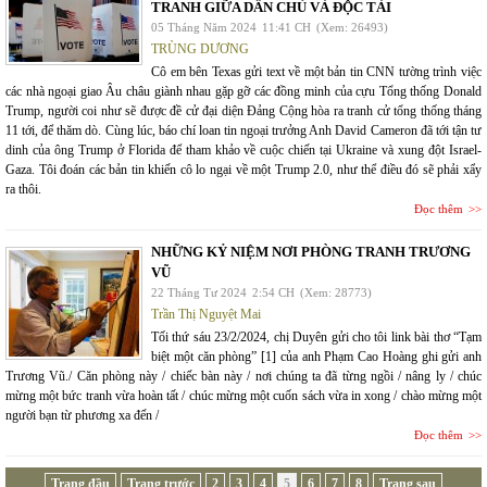
TRANH GIỮA DÂN CHỦ VÀ ĐỘC TÀI
05 Tháng Năm 2024
11:41 CH
(Xem: 26493)
TRÙNG DƯƠNG
Cô em bên Texas gửi text về một bản tin CNN tường trình việc
các nhà ngoại giao Âu châu giành nhau gặp gỡ các đồng minh của cựu Tổng thống Donald
Trump, người coi như sẽ được đề cử đại diện Đảng Cộng hòa ra tranh cử tổng thống tháng
11 tới, để thăm dò. Cùng lúc, báo chí loan tin ngoại trưởng Anh David Cameron đã tới tận tư
dinh của ông Trump ở Florida để tham khảo về cuộc chiến tại Ukraine và xung đột Israel-
Gaza. Tôi đoán các bản tin khiến cô lo ngại về một Trump 2.0, như thể điều đó sẽ phải xẩy
ra thôi.
Đọc thêm
NHỮNG KỶ NIỆM NƠI PHÒNG TRANH TRƯƠNG
VŨ
22 Tháng Tư 2024
2:54 CH
(Xem: 28773)
Trần Thị Nguyệt Mai
Tối thứ sáu 23/2/2024, chị Duyên gửi cho tôi link bài thơ “Tạm
biệt một căn phòng” [1] của anh Phạm Cao Hoàng ghi gửi anh
Trương Vũ./ Căn phòng này / chiếc bàn này / nơi chúng ta đã từng ngồi / nâng ly / chúc
mừng một bức tranh vừa hoàn tất / chúc mừng một cuốn sách vừa in xong / chào mừng một
người bạn từ phương xa đến /
Đọc thêm
Trang đầu
Trang trước
2
3
4
5
6
7
8
Trang sau