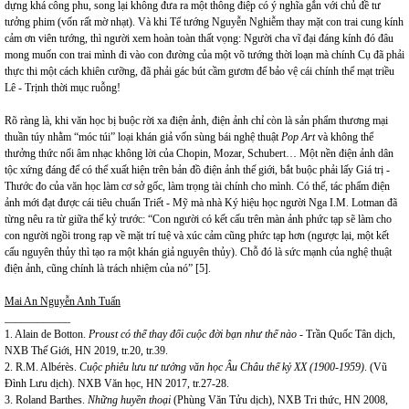
dựng khá công phu, song lại không đưa ra một thông điệp có ý nghĩa gắn với chủ đề tư
tưởng phim (vốn rất mờ nhạt). Và khi Tể tướng Nguyễn Nghiễm thay mặt con trai cung kính
cảm ơn viên tướng, thì người xem hoàn toàn thất vọng: Người cha vĩ đại đáng kính đó đâu
mong muốn con trai mình đi vào con đường của một võ tướng thời loạn mà chính Cụ đã phải
thực thi một cách khiên cưỡng, đã phải gác bút cầm gươm để bảo vệ cái chính thể mạt triều
Lê - Trịnh thời mục ruỗng!
Rõ ràng là, khi văn học bị buộc rời xa điện ảnh, điện ảnh chỉ còn là sản phẩm thương mại
thuần túy nhằm “móc túi” loại khán giả vốn sùng bái nghệ thuật
Pop Art
và không thể
thưởng thức nổi âm nhạc không lời của Chopin, Mozar, Schubert… Một nền điện ảnh dân
tộc xứng đáng để có thể xuất hiện trên bản đồ điện ảnh thế giới, bắt buộc phải lấy Giá trị -
Thước đo của văn học làm cơ sở gốc, làm trọng tài chính cho mình. Có thế, tác phẩm điện
ảnh mới đạt được cái tiêu chuẩn Triết - Mỹ mà nhà Ký hiệu học người Nga I.M. Lotman đã
từng nêu ra từ giữa thế kỷ trước: “Con người có kết cấu trên màn ảnh phức tạp sẽ làm cho
con người ngồi trong rạp về mặt trí tuệ và xúc cảm cũng phức tạp hơn (ngược lại, một kết
cấu nguyên thủy thì tạo ra một khán giả nguyên thủy). Chỗ đó là sức mạnh của nghệ thuật
điện ảnh, cũng chính là trách nhiệm của nó” [5].
Mai An Nguyễn Anh Tuấn
____________
1. Alain de Botton.
Proust có thể thay đổi cuộc đời bạn
như
thế nào
- Trần Quốc Tân dịch,
NXB Thế Giới, HN 2019, tr.20, tr.39.
2. R.M. Albérès.
Cuộc phiêu lưu tư tưởng văn học Âu Châu thế kỷ XX (1900-1959)
. (Vũ
Đình Lưu dịch). NXB Văn học, HN 2017, tr.27-28.
3. Roland Barthes.
Những huyền thoại
(Phùng Văn Tửu dịch), NXB Tri thức, HN 2008,