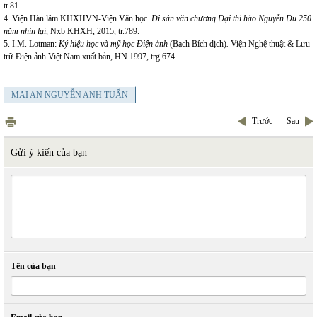
tr.81.
4. Viện Hàn lâm KHXHVN-Viện Văn học.
Di sản văn chương Đại thi hào Nguyễn Du 250
năm nhìn lại
, Nxb KHXH, 2015, tr.789.
5. I.M. Lotman:
Ký hiệu học và mỹ học Điện ảnh
(Bạch Bích dịch)
.
Viện Nghệ thuật & Lưu
trữ Điện ảnh Việt Nam xuất bản, HN 1997, trg
.
674.
MAI AN NGUYỄN ANH TUẤN
Trước
Sau
Gửi ý kiến của bạn
Tên của bạn