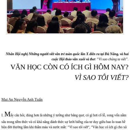
Nhân
Hội nghị Những người viết văn trẻ toàn quốc lần X diễn ra tại Đà Nẵng,
và
hai
cuộc Hội thảo văn xuôi và thơ
:
“Vì sao chúng ta viết”
.
VĂN HỌC CÒN CÓ ÍCH GÌ HÔM NAY?
V
Ì SAO TÔI VIẾT?
Mai An Nguyễn Anh Tuấn
M
I.
ấy câu hỏi, đúng hơn là những ý tưởng như bâng quơ, có gì hơi cổ lỗ, song vốn nằm
sâu trong tiềm thức và có khả năng đánh thức sự lười biếng của tư duy giữa bao lo toan bề
bộn đời thường lắm khi thấm máu và nước mắt:
“Vì sao
tôi
viết
“, “Văn học có ích gì cho xã