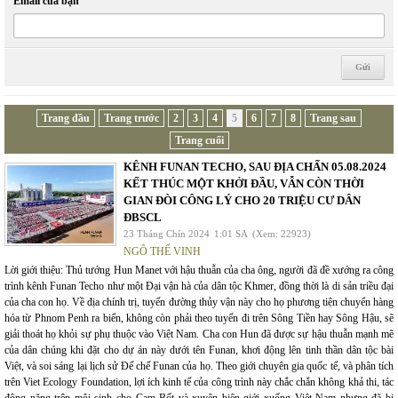
Email của bạn
Trang đầu
Trang trước
2
3
4
5
6
7
8
Trang sau
Trang cuối
KÊNH FUNAN TECHO, SAU ĐỊA CHẤN 05.08.2024
KẾT THÚC MỘT KHỞI ĐẦU, VẪN CÒN THỜI
GIAN ĐÒI CÔNG LÝ CHO 20 TRIỆU CƯ DÂN
ĐBSCL
23 Tháng Chín 2024
1:01 SA
(Xem: 22923)
NGÔ THẾ VINH
Lời giới thiệu: Thủ tướng Hun Manet với hậu thuẫn của cha ông, người đã đề xướng ra công
trình kênh Funan Techo như một Đại vận hà của dân tộc Khmer, đồng thời là di sản triều đại
của cha con họ. Về địa chính trị, tuyến đường thủy vận này cho họ phương tiện chuyển hàng
hóa từ Phnom Penh ra biển, không còn phải theo tuyến đi trên Sông Tiền hay Sông Hậu, sẽ
giải thoát họ khỏi sự phụ thuộc vào Việt Nam. Cha con Hun đã được sự hậu thuẫn mạnh mẽ
của dân chúng khi đặt cho dự án này dưới tên Funan, khơi động lên tinh thần dân tộc bài
Việt, và soi sáng lại lịch sử Đế chế Funan của họ. Theo giới chuyên gia quốc tế, và phân tích
trên Viet Ecology Foundation, lợi ích kinh tế của công trình này chắc chắn không khả thi, tác