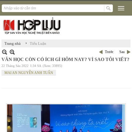
›
Trang nhà
Tiểu Luận
Trước
Sau
VĂN HỌC CÒN CÓ ÍCH GÌ HÔM NAY? VÌ SAO TÔI VIẾT?
22 Tháng Sáu 2022
1:34 SA
(Xem: 33895)
MAI AN NGUYỄN ANH TUẤN