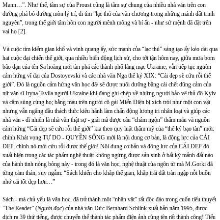
Mann…”. Như thế, tâm sự của Proust cũng là tâm sự chung của nhiều nhà văn trên con
đường phá bỏ đường mòn lý trí, đi tìm “lạc thú của văn chương trong những mảnh đất trinh
nguyên”, trong thế giới tâm hồn con người mênh mông và bí ẩn - như sứ mệnh đã đặt trên
vai họ [2].
Và cuộc tìm kiếm gian khổ và vinh quang ấy, sức mạnh của “lạc thú” sáng tạo ấy kéo dài qua
hai cuộc đại chiến thế giới, qua nhiều biến động lịch sử, cho tới tận hôm nay, giữa mưa bom
bão đạn của tên Sa hoàng mới tàn phá các thành phố làng mạc Ukraine; vẫn tiếp tục nguồn
cảm hứng vĩ đại của Dostoyevski và các nhà văn Nga thế kỷ XIX: “Cái đẹp sẽ cứu rỗi thế
giới”. Đó là nguồn cảm hứng văn học đã/ sẽ được nuôi dưỡng bằng cái chết dũng cảm của
nữ văn sĩ Iryna Tsvila người Ukraine khi đang ghi chép về những người bảo vệ thủ đô Kyiv
và cầm súng cùng họ; bằng máu trên người cô gái Miến Điện bị xích trói như một con vật
nhưng vẫn ngẩng đầu thách thức kiêu hãnh làm chấn động lương tri nhân loại và giúp các
nhà văn - dĩ nhiên là nhà văn thật sự - giải mã được câu “châm ngôn” thấm máu và nguồn
cảm hứng “Cái đẹp sẽ cứu rỗi thế giới” kia theo quy luật thẩm mỹ của “thế kỷ bạo tàn” mới:
chính Khát vọng TỰ DO - QUYỀN SỐNG mới là nội dung cơ bản, là động lực của CÁI
ĐẸP, chính nó mới cứu rỗi được thế giới! Nội dung cơ bản và động lực của CÁI ĐẸP đó
xuất hiện trong các tác phẩm nghệ thuật không ngừng được sản sinh ở bất kỳ mảnh đất nào
của hành tinh nóng bỏng này - trong đó là văn học, nghệ thuật của ngôn từ mà M.Gorki đã
từng cảm thán, suy ngẫm: “Sách khiến cho khắp thế gian, khắp trái đất tràn ngập nỗi buồn
nhớ cái tốt đẹp hơn…”
Sách - mà chủ yếu là văn học, đã trở thành một “nhân vật” rất độc đáo trong cuốn tiểu thuyết
"The Reader” (
Người đọc
) của nhà văn Đức Bernhard Schlink xuất bản năm 1995, được
dịch ra 39 thứ tiếng, được chuyển thể thành tác phẩm điện ảnh cùng tên rất thành công! Tiểu