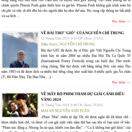
động nặng trên môi sinh cho Cam Bốt và xuyên biên giới xuống Việt Nam nhưng đã bị
chính quyền Phnom Penh giảm thiểu hóa và gạt bỏ. Phnom Penh không giải trình toàn bộ
chi phí và việc di dời đền bù cho người dân họ như thế nào. Họ cung cấp thông tin bất nhất
và sai lệch ...
Đọc thêm
VỀ BÀI THƠ "GIÓ" CỦA NGUYỄN CHÍ TRUNG
12 Tháng Chín 2024
6:15 CH
(Xem: 27231)
Silke-Joyce
,
NGUYỄN CHÍ TRUNG
Bài thơ GIÓ đã được thi sĩ Đức gốc Việt Nguyễn Chí Trung
trình bày từ năm 2004 tại nhiều Đại Hội Thi Ca Quốc Tế
(International Poetry Festival) trong các buổi đọc Thơ trước
công chúng. Bài thơ được viết bằng tiếng Đức vào mùa Thu
năm 1993 và đã được dịch ra nhiều thứ tiếng cũng như xuất bản ở nhiều quốc gia Âu châu
(Ý, Bồ Đào Nha, Tây Ban Nha …).
Đọc thêm
VỀ MẤY BỘ PHIM THAM DỰ GIẢI CÁNH DIỀU
VÀNG 2024
31 Tháng Tám 2024
9:48 CH
(Xem: 31281)
MAI AN NGUYỄN ANH TUẤN
-Phim “Mai” chiếu từ dịp Tết, tôi được nghe đủ lời khen chê -
khen nhiều hơn chê, và được cô con gái sinh viên năm thứ hai sau khi rủ bạn xem về bảo:
“Phim xúc động ạ. Nhưng ồn ào quá, khiến con đau đầu”. / "Cu li không bao giờ khóc" của