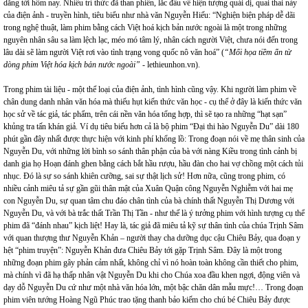
dẳng tới hôm nay. Nhiều trí thức đã than phiền, lắc đầu về hiện tượng quái dị, quai thai này
của điện ảnh - truyền hình, tiêu biểu như nhà văn Nguyễn Hiếu: “Nghiện biện pháp dễ dãi
trong nghệ thuật, làm phim bằng cách Việt hoá kịch bản nước ngoài là một trong những
nguyên nhân sâu sa làm lệch lạc, méo mó tâm lý, nhân cách người Việt, chưa nói đến trong
lâu dài sẽ làm người Việt rơi vào tình trạng vong quốc nô văn hoá” (
“Mối họa tiềm ẩn từ
dòng phim Việt hóa kịch bản nước ngoài”
- lethieunhon.vn).
Trong phim tài liệu - một thể loại của điện ảnh, tình hình cũng vậy. Khi người làm phim về
chân dung danh nhân văn hóa mà thiếu hụt kiến thức văn học - cụ thể ở đây là kiến thức văn
học sử về tác giả, tác phẩm, trên cái nền văn hóa tổng hợp, thì sẽ tạo ra những “hạt sạn”
khủng tra tấn khán giả. Ví dụ tiêu biểu hơn cả là bộ phim “Đại thi hào Nguyễn Du” dài 180
phút gần đây nhất được thực hiện với kinh phí khổng lồ: Trong đoạn nói về mẹ thân sinh của
Nguyễn Du, với những lời bình so sánh thân phận của bà với nàng Kiều trong tình cảnh bị
danh gia họ Hoạn đánh ghen bằng cách bắt hầu rượu, hầu đàn cho hai vợ chồng một cách tủi
nhục. Đó là sự so sánh khiên cưỡng, sai sự thật lịch sử! Hơn nữa, cũng trong phim, có
nhiều cảnh miêu tả sự gần gũi thân mật của Xuân Quận công Nguyễn Nghiễm với hai mẹ
con Nguyễn Du, sự quan tâm chu đáo chân tình của bà chính thất Nguyễn Thị Dương với
Nguyễn Du, và với bà trắc thất Trần Thị Tần - như thế là ý tưởng phim với hình tượng cụ thể
phim đã “đánh nhau” kịch liệt! Hay là, tác giả đã miêu tả kỹ sự thân tình của chúa Trịnh Sâm
với quan thượng thư Nguyễn Khản – người thay cha dưỡng dục cậu Chiêu Bảy, qua đoạn y
hệt “phim truyện”: Nguyễn Khản đưa Chiêu Bảy tới gặp Trịnh Sâm. Đây là một trong
những đoạn phim gây phản cảm nhất, không chỉ vì nó hoàn toàn không cần thiết cho phim,
mà chính vì đã hạ thấp nhân vật Nguyễn Du khi cho Chúa xoa đầu khen ngợi, động viên và
dạy dỗ Nguyễn Du cứ như một nhà văn hóa lớn, một bậc chăn dân mẫu mực!… Trong đoạn
phim viên tướng Hoàng Ngũ Phúc trao tặng thanh bảo kiếm cho chú bé Chiêu Bảy được