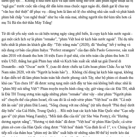
điểm quý tộc… Không ít nhà biên kịch và đạo diễn từng mơ ước làm phim nghệ thuật đã bị
“ngã gục” trước cuộc tấn công dữ dằn kèm mua chuộc ngọt ngào đó, đành gạt lệ chia tay
“văn học thứ thiệt” để phục vụ - đúng hơn là làm nô lệ cho những nhà sản xuất và phát hành
phim bất chấp “con nghệ thuật” như họ vẫn mỉa mai, những người tôn thờ kim tiền hơn cả
mụ Tú Bà tôn thờ thần Mày Trắng!
Từ đó tất yếu nảy sinh ra cái hiện tượng ngày càng phổ biến, là
copy
kịch bản nước ngoài -
gọi một cách lịch sự là phim “remake”, “phim Việt hoá từ kịch bản nước ngoài”. Thí dụ tiêu
biểu nhất là phim ăn khách gần đây: “Tiệc trăng máu” (2020), đã “thuổng” hết ý tưởng và
nội dung cơ bản của phim Italya: “Perfect strangers” của đạo diễn Paolo Genovese, sản xuất
năm 2016 với doanh thu hơn 16 triệu Euro ở quê nhà, còn trên toàn cầu phim thu hơn 31
triệu USD, thắng hai giải Phim hay nhất và Kịch bản xuất sắc nhất tại giải David di
Donatello - một "Oscar” nước Ý, (sau đó được chiếu tại Liên hoan phim Châu Âu tại Việt
Nam năm 2020, với tên “Người lạ hoàn hảo”)… Không chỉ dùng lại kịch bản ngoại, không
ít đạo diễn trẻ đã làm phim hoàn toàn bắt chước phong cách Tây, như bộ phim có doanh thu
khá cao "Em chưa 18" đã được xưng tụng một cách đầy tự hào mà không biết nhục nhã là:
"phim Mỹ nói tiếng Việt"! Phim truyện truyền hình cũng vậy, giờ vàng của các Đài TH, nhất
là Đài TH Trung ương tràn ngập những phim “remake” như vậy - như phim “Người phán
xử” chuyển thể của phim Israel, rồi sau đó là cả một série phim “Việt hoá” ra đời: “Cả một
đời ân oán” (từ phim Đài Loan), “Sống chung với mẹ chồng” (từ tiểu thuyết “Phù thuỷ dưới
đáy biển” của Giả Hiển, Trung Quốc)… Rồi một loạt các kịch bản Hàn Quốc như “Gạo nếp
gạo tẻ” (từ phim Wang Family), “Mối tình đầu của tôi” (từ She Was Pretty); rồi “Hướng
dương ngược nắng”, “Hương vị tình thân” đã được “Việt hoá” từ phim Hàn Quốc; cả série
phim
sít-com
của Hàn Quốc cũng được “Việt hoá” thành “Gia đình là số 1”, v.v. Chúng là sự
tiếp nối của thảm họa “phim mỳ ăn liền“ xuất hiện từ những năm 80 thế kỷ trước kéo dai