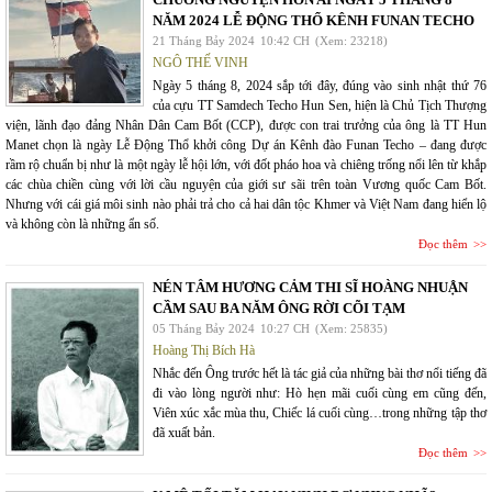
NĂM 2024 LỄ ĐỘNG THỔ KÊNH FUNAN TECHO
21 Tháng Bảy 2024
10:42 CH
(Xem: 23218)
NGÔ THẾ VINH
Ngày 5 tháng 8, 2024 sắp tới đây, đúng vào sinh nhật thứ 76
của cựu TT Samdech Techo Hun Sen, hiện là Chủ Tịch Thượng
viện, lãnh đạo đảng Nhân Dân Cam Bốt (CCP), được con trai trưởng của ông là TT Hun
Manet chọn là ngày Lễ Động Thổ khởi công Dự án Kênh đào Funan Techo – đang được
rầm rộ chuẩn bị như là một ngày lễ hội lớn, với đốt pháo hoa và chiêng trống nổi lên từ khắp
các chùa chiền cùng với lời cầu nguyện của giới sư sãi trên toàn Vương quốc Cam Bốt.
Nhưng với cái giá môi sinh nào phải trả cho cả hai dân tộc Khmer và Việt Nam đang hiển lộ
và không còn là những ẩn số.
Đọc thêm
NÉN TÂM HƯƠNG CẢM THI SĨ HOÀNG NHUẬN
CẦM SAU BA NĂM ÔNG RỜI CÕI TẠM
05 Tháng Bảy 2024
10:27 CH
(Xem: 25835)
Hoàng Thị Bích Hà
Nhắc đến Ông trước hết là tác giả của những bài thơ nổi tiếng đã
đi vào lòng người như: Hò hẹn mãi cuối cùng em cũng đến,
Viên xúc xắc mùa thu, Chiếc lá cuối cùng…trong những tập thơ
đã xuất bản.
Đọc thêm