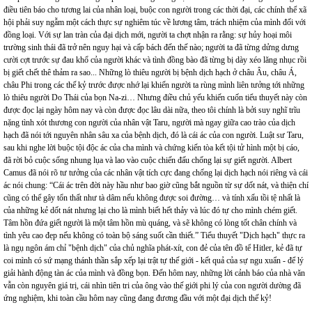
điều tiên báo cho tương lai của nhân loại, buộc con người trong các thời đại, các chính thể xã
hội phải suy ngẫm một cách thực sự nghiêm túc về lương tâm, trách nhiệm của mình đối với
đồng loại. Với sự lan tràn của đại dịch mới, người ta chợt nhận ra rằng: sự hủy hoại môi
trường sinh thái đã trở nên nguy hại và cấp bách đến thế nào; người ta đã từng dửng dưng
cười cợt trước sự đau khổ của người khác và tình đồng bào đã từng bị dày xéo lăng nhục rồi
bị giết chết thê thảm ra sao... Những lò thiêu người bị bệnh dịch hạch ở châu Âu, châu Á,
châu Phi trong các thế kỷ trước được nhớ lại khiến người ta rùng mình liên tưởng tới những
lò thiêu người Do Thái của bọn Na-zi… Nhưng điều chủ yếu khiến cuốn tiểu thuyết này còn
được đọc lại ngày hôm nay và còn được đọc lâu dài nữa, theo tôi chính là bởi suy nghĩ trĩu
nặng tình xót thương con người của nhân vật Taru, người mà ngay giữa cao trào của dịch
hạch đã nói tới nguyên nhân sâu xa của bệnh dịch, đó là cái ác của con người. Luật sư Taru,
sau khi nghe lời buộc tội độc ác của cha mình và chứng kiến tòa kết tội tử hình một bị cáo,
đã rời bỏ cuộc sống nhung lụa và lao vào cuộc chiến đấu chống lại sự giết người. Albert
Camus đã nói rõ tư tưởng của các nhân vật tích cực đang chống lại dịch hạch nói riêng và cái
ác nói chung: “Cái ác trên đời này hầu như bao giờ cũng bắt nguồn từ sự dốt nát, và thiện chí
cũng có thể gây tổn thất như tà dâm nếu không được soi đường… và tính xấu tồi tệ nhất là
của những kẻ dốt nát nhưng lại cho là mình biết hết thảy và lúc đó tự cho mình chém giết.
Tâm hồn đứa giết người là một tâm hồn mù quáng, và sẽ không có lòng tốt chân chính và
tình yêu cao đẹp nếu không có toàn bộ sáng suốt cần thiết.” Tiểu thuyết "Dịch hạch" thực ra
là ngụ ngôn ám chỉ "bệnh dịch" của chủ nghĩa phát-xít, con đẻ của tên đồ tể Hitler, kẻ đã tự
coi mình có sứ mạng thánh thần sắp xếp lại trật tự thế giới - kết quả của sự ngu xuẩn - để lý
giải hành động tàn ác của mình và đồng bọn. Đến hôm nay, những lời cảnh báo của nhà văn
vẫn còn nguyên giá trị, cái nhìn tiên tri của ông vào thế giới phi lý của con người dường đã
ứng nghiệm, khi toàn cầu hôm nay cũng đang đương đầu với một đại dịch thế kỷ!