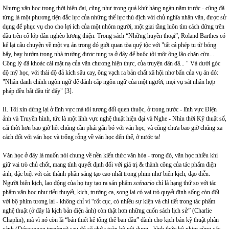
Nhưng văn học trong thời hiện đại, cũng như trong quá khứ hàng ngàn năm trước - cũng đã
từng là một phương tiện đắc lực của những thế lực thù địch với chủ nghĩa nhân văn, được sử
dụng để phục vụ cho cho lợi ích của một nhóm người, một giai tầng luôn tìm cách đứng trên
đầu trên cổ lớp dân nghèo lương thiện. Trong sách “Những huyền thoại”, Roland Barthes có
kể lại câu chuyện về một vụ án trong đó giới quan tòa quý tộc với "tất cả phép tu từ bóng
bẩy, bay bướm trong nhà trường được tung ra ở đây để buộc tội một ông lão chăn cừu...
Công lý đã khoác cái mặt nạ của văn chương hiện thực, của truyện dân dã... " Và dưới góc
độ mỹ học, với thái độ đả kích sâu cay, ông vạch ra bản chất xã hội nhơ bẩn của vụ án đó:
"Nhân danh chính ngôn ngữ để đánh cắp ngôn ngữ của một người, mọi vụ sát nhân hợp
pháp đều bắt đầu từ đấy" [3].
II. Tôi xin dừng lại ở lĩnh vực mà tôi tương đối quen thuộc, ở trong nước - lĩnh vực Điện
ảnh và Truyền hình, tức là một lĩnh vực nghệ thuật hiện đại và Nghe - Nhìn thời Kỹ thuật số,
cái thời hơn bao giờ hết chúng cần phải gắn bó với văn học, và cũng chưa bao giờ chúng xa
cách đối với văn học và trống rỗng về văn học đến thế, ở nước ta!
Văn học ở đây là muốn nói chung về nền kiến thức văn hóa - trong đó, văn học nhiều khi
giữ vai trò chủ chốt, mang tính quyết định đối với giá trị & thành công của tác phẩm điện
ảnh, đặc biệt với các thành phần sáng tạo cao nhất trong phim như biên kịch, đạo diễn.
Người biên kịch, lao động của họ tuy tạo ra sản phẩm
scénario
chỉ là hạng thứ so với tác
phẩm văn học như tiểu thuyết, kịch, trường ca, song lại có vai trò quyết định sống còn đối
với bộ phim tương lai - không chỉ vì “rốt cục, có nhiều sự kiện và chi tiết trong tác phẩm
nghệ thuật (ở đây là kịch bản điện ảnh) còn thật hơn những cuốn sách lịch sử” (Charlie
Chaplin), mà vì nó còn là “bản thiết kế tổng thể ban đầu” dành cho kịch bản kỹ thuật phân