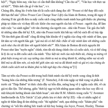
hội?”, “Ngày hôm nay, văn học có cần thiết lắm không? Cần cho ai?”, “Văn học với thực tại
xã hội?”, “Điện ảnh cần gì ở văn học”, v.v.
Chúng đến, đúng lúc ở trên bàn tôi là cuốn sách đang đọc dở: “Proust có thể thay đổi cuộc
đời bạn thế nào” (
How Proust Can Change Your Life
) của Alain de Botton, trong đó ngay ở
chương II tác giả đã đưa ra mấy cuốn sách cùng nhiều tranh minh họa giới thiệu các phương
pháp tự chăm sóc và thay đổi sức khỏe cho mọi người của bác sĩ Proust - người cha, để làm
một cuộc “so sánh ngầm” với văn chương của người con - nhà văn Proust. Tác giả cho biết:
từ những năm đầu thế kỷ XX, nhà văn Proust trước khi bắt tay viết bộ sách đồ sộ bảy tập
“Đi tìm thời gian đã mất” cũng đã từng băn khoăn về ý nghĩa của công việc mình sẽ làm, qua
lời tâm sự với người hầu gái: “
giá mà tôi có thể chắc chắn về việc mình làm với những cuốn
sách như cha tôi đã làm với người bệnh nhỉ?
”. Rồi Alain de Botton đã trích nguyên lời
Proust như làm “tuyên ngôn” chính, tóm tắt nội dung chính cho cả cuốn sách, và có thể cũng
là lý do sự ra đời cuốn sách của mình: “
Đọc kiệt tác mới của một thiên tài, chúng ta mừng rỡ
phát hiện trong nó các suy tưởng của chính ta mà ta từng khinh bỉ, những niềm vui và nỗi
khổ mà ta đã kìm nén, cả một thế giới cảm xúc mà ta đã khinh miệt và giá trị của chúng do
chính cuốn sách nơi ta khám phá ra bất ngờ dạy cho chúng ta
”[1].
Tâm sự trên của Proust ra đời trong buổi bình minh của thế kỷ trước song cũng là thời
“hoàng hôn của những thần tượng” (F. Nietzche), ở đó tràn ngập sự thất vọng và phẫn nộ
trước cái “Tháp Babel” tri thức chứa đầy sự hỗn độn, mông lung về ý nghĩa cuộc đời, về các
giá trị đảo lộn. Thế nhưng, giữa “thời kỳ ngự trị bởi những quan niệm văn học suy đồi và
một khuynh hướng khoái cảm bệnh hoạn”, nói như R.M. Albérès trong cuốn “L’ Aventure
Intellectuelle du XXe Siècle” (
Cuộc phiêu lưu tri thức thế kỷ XX
) - vẫn có nhiều nghệ sĩ
ngôn từ thầm lặng đi tìm những cuộc “thí nghiệm” mới, qua những cuộc “khám phá” văn
chương và “nổi lên những bức tranh xã hội huy hoàng của Joyce, Proust, Huxley, Thomas