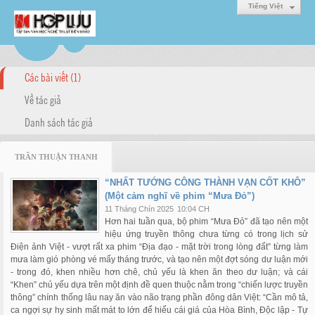
Tiếng Việt
Các bài viết (1)
Về tác giả
Danh sách tác giả
TRẦN THUẬN THANH
“NHẤT TƯỚNG CÔNG THÀNH VẠN CỐT KHÔ”
(Một cảm nghĩ về phim “Mưa Đỏ”)
11 Tháng Chín 2025
10:04 CH
Hơn hai tuần qua, bộ phim “Mưa Đỏ” đã tạo nên một
hiệu ứng truyền thông chưa từng có trong lịch sử
Điện ảnh Việt - vượt rất xa phim “Địa đạo - mặt trời trong lòng đất” từng làm
mưa làm gió phòng vé mấy tháng trước, và tạo nên một đợt sóng dư luận mới
- trong đó, khen nhiều hơn chê, chủ yếu là khen ăn theo dư luận; và cái
“Khen” chủ yếu dựa trên một định đề quen thuộc nằm trong “chiến lược truyền
thông” chính thống lâu nay ăn vào não trạng phần đông dân Việt: “Cần mô tả,
ca ngợi sự hy sinh mất mát to lớn để hiểu cái giá của Hòa Bình, Độc lập - Tự