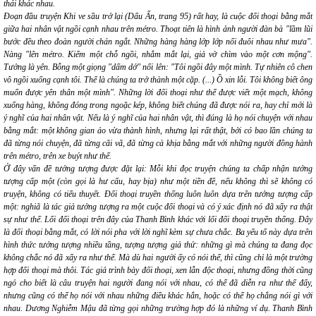
thái khác nhau.
Đoạn đầu truyện
Khi ve sầu
trở lại
(Dấu Ấn, trang 95) rất hay, là cuộc đối thoại bằng mắt
giữa hai nhân vật ngồi cạnh nhau trên métro. Thoạt tiên là hình ảnh người đàn bà
"lầm lũi
bước đều theo đoàn người chán ngắt. Những hàng hàng lớp lớp nối đuôi nhau như mưa".
Nàng
"lên métro. Kiếm một chỗ ngồi, nhắm mắt lại, giả vờ chìm vào một cơn mộng".
Tưởng là yên. Bỗng một giọng "dấm dớ" nổi lên:
"Tôi ngồi đây một mình. Tự nhiên cô chen
vô ngồi xuống cạnh tôi. Thế là chúng ta trở thành một cặp. (...) Ồ xin lỗi. Tôi không biết ông
muốn được yên thân một mình".
Những lời đối thoại như thế được viết một mạch, không
xuống hàng, không đóng trong ngoặc kép, không biết chúng đã được nói ra, hay chỉ mới là
ý nghĩ của hai nhân vật. Nếu là ý nghĩ của hai nhân vật, thì đúng là họ nói chuyện với nhau
bằng mắt: một không gian ảo vừa thành hình, nhưng lại rất thật, bởi có bao lần chúng ta
đã từng nói chuyện, đã từng cãi vã, đã từng cà khịa bằng mắt với những người đồng hành
trên métro, trên xe buýt như thế.
Ở đây vấn đề tưởng tượng được đặt lại: Mỗi khi đọc truyện chúng ta chấp nhận tưởng
tượng cấp một (còn gọi là hư cấu, hay bịa) như một tiền đề, nếu không thì sẽ không có
truyện, không có tiểu thuyết. Đối thoại truyền thống luôn luôn dựa trên tưởng tượng cấp
một: nghiã là tác giả tưởng tượng ra một cuộc đối thoại và có ý xác định nó đã xẩy ra thật
sự như thế. Lối đối thoại trên đây của Thanh Bình khác với lối đối thoại truyền thống. Đây
là đối thoại bằng mắt, có
lời nói
pha với
lời nghĩ
kèm sự
chưa chắc
. Ba yếu tố này dựa trên
hình thức tưởng tượng nhiều tầng, tượng tượng giả thử: những gì mà chúng ta đang đọc
không chắc
nó đã xẩy ra như thế. Mà dù hai người ấy có nói thế, thì cũng chỉ là
một trường
hợp đối thoại
mà thôi. Tác giả trình bày đối thoại, xen lẫn độc thoại, nhưng đồng thời cũng
ngỏ cho biết là câu truyện hai người đang nói với nhau, có thể đã diễn ra như thế đấy,
nhưng cũng có thể họ nói với nhau những điều khác hẳn, hoặc có thể họ chẳng nói gì với
nhau. Dương Nghiễm Mậu đã từng gọi những
trường hợp
đó là những
ví dụ
. Thanh Bình