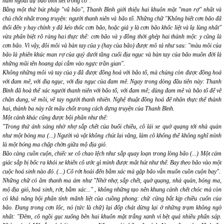
nằm ngoài dự báo thời tiết trong cô".
Bằng một thứ bút pháp "vũ bão", Thanh Bình giới thiệu hai khuôn mặt "man rợ" nhất và
chủ chốt nhất trong truyện: người thanh niên và bão tố. Những chữ
"Không biết cơn bão đã
thổi đến y hay chính y đã kéo thốc cơn bão, hoặc giả y là cơn bão khốc liệt và lạ lùng nhất"
vừa phân biệt rõ ràng hai thực thể:
cơn bão
và
y
đồng thời ghép hai thành một:
y
cũng là
cơn bão
. Vì vậy, đôi môi và bàn tay của y (hay của bão) được mô tả như sau:
"màu môi của
bão là phiên khúc man rợ của quỷ dưới tầng cuối địa ngục và bàn tay của bão muôn đời là
những mũi tên hoang dại cắm vào ngực trần gian".
Không những môi và tay của y đã được đồng hoá với bão tố, mà chúng còn được đồng hoá
với đam mê, với điạ ngục, với địa ngục của đam mê. Ngay trong dòng đầu tiên này: Thanh
Bình đã hoà thể xác người thanh niên với bão tố, với đam mê; dùng đam mê và bão tố để vẽ
chân dung, vẽ môi, vẽ tay người thanh nhiên. Nghệ thuật đồng hoá để nhân thực thể thành
hai, thành ba này rất mấu chốt trong cách dựng truyện của Thanh Bình.
Một cảnh khác cũng được bội phân như thế:
"Trong thứ ánh sáng nhờ nhợ sắp chết của buổi chiều, cô lái xe quờ quạng tới nhà quàn
như một bóng ma (...) Người và vật không chút lai vãng, làm cô không thể không nghĩ mình
là một bóng ma chập chờn giữa mộ địa gió.
Bão càng cuồn cuộn, chiếc xe cô chao lệch như sắp quay loạn trong lòng bão (...) Một cảm
giác sắp bị bốc ra khỏi xe khiến cô ước gì mình được mất hút như thế. Bay theo bão vào một
cuộc hoá sinh nào đó. (...) Cô rớt hoài đến bằm xác mà gặp bão vẫn muốn cuồn cuộn bay".
Những
chữ
có âm thanh ma ám như
"Nhờ nhợ, sắp chết, quờ quạng, nhà quàn, bóng ma,
mộ địa gió, hoá sinh, rớt, bằm xác..."
, không những tạo nên khung cảnh chết chóc mà còn
có khả năng bội phân tính mãnh liệt của cuồng phong: chữ cũng bắt kịp chiều cuốn của
bão. Đang trong cơn lốc,
nó
(tức là chữ) lại đốp chát dừng lại ở những trạm không ngờ
nhất:
"Đêm, cô ngồi gục xuống bên hai khuôn mặt trắng xanh vì bệt quá nhiều phấn sáp.