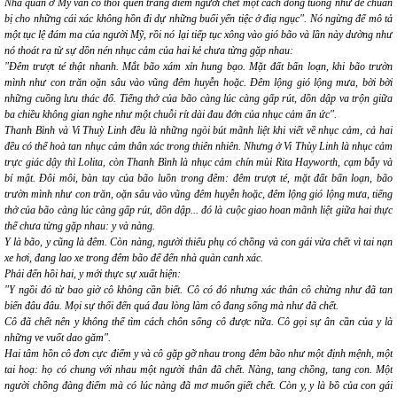
Nhà quàn ở Mỹ vẫn có thói quen trang điểm người chết một cách đóng tuồng như để chuẩn
bị cho những cái xác không hồn đi dự những buổi yến tiệc ở điạ ngục".
Nó
ngừng để mô tả
một tục lệ đám ma của người Mỹ, rồi
nó
lại tiếp tục xông vào gió bão và lần này dường như
nó
thoát ra từ sự dồn nén nhục cảm của hai kẻ chưa từng gặp nhau:
"Đêm trượt té thật nhanh. Mắt bão xám xỉn hung bạo. Mặt đất bấn loạn, khi bão trườn
mình như con trăn oặn sâu vào vũng đêm huyễn hoặc. Đêm lộng gió lộng mưa, bời bời
những cuồng lưu thác đổ. Tiếng thở của bão càng lúc càng gấp rút, dồn dập va trộn giữa
ba chiều không gian nghe như một chuỗi rít dài đau đớn của nhục cảm ẩn ức".
Thanh Bình và Vi Thuỳ Linh đều là những ngòi bút mãnh liệt khi viết về nhục cảm, cả hai
đều có thể hoà tan nhục cảm thân xác trong thiên nhiên. Nhưng ở Vi Thùy Linh là nhục cảm
trực giác dậy thì Lolita, còn Thanh Bình là nhục cảm chín mùi Rita Hayworth, cạm bẫy và
bí mật. Đôi môi, bàn tay của bão luồn trong đêm:
đêm trượt té, mặt đất bấn loạn, bão
trườn mình như con trăn, oặn sâu vào vũng đêm huyễn hoặc, đêm lộng gió lộng mưa, tiếng
thở của bão càng lúc càng gấp rút, dồn dập
... đó là cuộc giao hoan mãnh liệt giữa hai thực
thể chưa từng gặp nhau: y và nàng.
Y là bão, y cũng là đêm. Còn nàng, người thiếu phụ có chồng và con gái vừa chết vì tai nạn
xe hơi, đang lao xe trong đêm bão để đến nhà quàn canh xác.
Phải đến hồi hai, y mới thực sự xuất hiện:
"Y ngồi đó từ bao giờ cô không cần biết. Cô có đó nhưng xác thân cô chừng như đã tan
biến đâu đâu. Mọi sự thổi đến quá đau lòng làm cô đang sống mà như đã chết.
Cô đã chết nên y không thể tìm cách chôn sống cô được nữa. Cô gọi sự ân cần của y là
những ve vuốt dao găm".
Hai tâm hồn cô đơn cực điểm
y
và
cô
gặp gỡ nhau trong đêm bão như một định mệnh, một
tai hoạ: họ có chung với nhau một người thân đã chết. Nàng, tang chồng, tang con. Một
người chồng đàng điếm mà có lúc nàng đã mơ muốn giết chết. Còn y, y là bồ của con gái