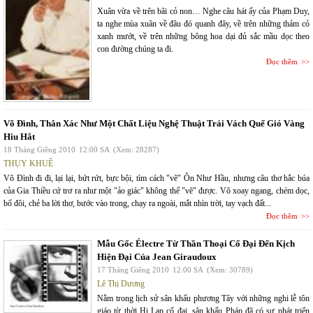
Xuân vừa về trên bãi cỏ non… Nghe câu hát ấy của Phạm Duy,
ta nghe mùa xuân về đâu đó quanh đây, về trên những thảm cỏ
xanh mướt, về trên những bông hoa dại đủ sắc mầu dọc theo
con đường chúng ta đi.
Đọc thêm
Võ Đình, Thân Xác Như Một Chất Liệu Nghệ Thuật Trải Vách Quế Gió Vàng
Hiu Hắt
18 Tháng Giêng 2010
12:00 SA
(Xem: 28287)
THỤY KHUÊ
Võ Đình đi đi, lại lại, bứt rứt, bực bội, tìm cách "vẽ" Ôn Như Hầu, nhưng câu thơ hắc búa
của Gia Thiều cứ trơ ra như một "ảo giác" không thể "vẽ" được. Võ xoay ngang, chém dọc,
bổ đôi, chẻ ba lời thơ, bước vào trong, chạy ra ngoài, mắt nhìn trời, tay vạch đất...
Đọc thêm
Mẫu Gốc Électre Từ Thần Thoại Cổ Đại Đến Kịch
Hiện Đại Của Jean Giraudoux
17 Tháng Giêng 2010
12:00 SA
(Xem: 30789)
Lê Thị Dương
Nằm trong lịch sử sân khấu phương Tây với những nghi lễ tôn
giáo từ thời Hi Lạp cổ đại, sân khấu Pháp đã có sự phát triển