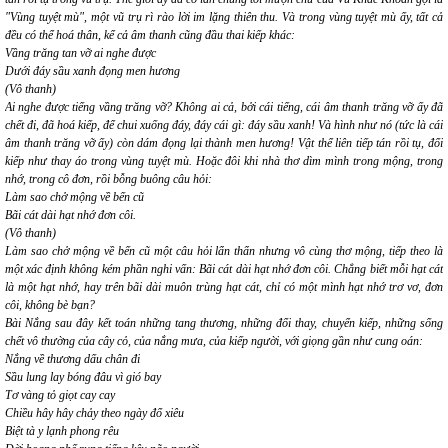
"Vùng tuyệt mù"
, một vũ trụ
rì rào lời im lặng thiên thu
. Và trong vùng tuyệt mù ấy, tất cả
đều có thể hoá thân, kể cả âm thanh cũng đầu thai kiếp khác:
Vầng trăng tan vỡ ai nghe được
Dưới đáy sầu xanh đọng men hương
(Vô thanh)
Ai nghe được tiếng
vầng trăng vỡ
? Không ai cả, bởi cái tiếng, cái âm thanh trăng vỡ ấy đã
chết đi, đã hoá kiếp, để chui xuống đáy, đáy cái gì:
đáy sầu xanh
! Và hình như
nó
(tức là cái
âm thanh trăng vỡ ấy) còn dám đọng lại thành
men hương
! Vật thể liên tiếp tán rồi tụ, đổi
kiếp như thay áo trong vùng tuyệt mù. Hoặc đôi khi nhà thơ dìm mình trong mộng, trong
nhớ, trong cô đơn, rồi bỗng buông câu hỏi:
Làm sao chở mộng về bến cũ
Bãi cát dài hạt nhớ đơn côi.
(Vô thanh)
Làm sao chở mộng về bến cũ
một câu hỏi lẩn thẩn nhưng vô cùng thơ mộng, tiếp theo là
một xác định không kém phần nghi vấn:
Bãi cát dài hạt nhớ đơn côi
. Chẳng biết mỗi
hạt cát
là một
hạt nhớ
, hay trên bãi dài muôn trùng hạt cát, chỉ có một mình
hạt nhớ
trơ vơ, đơn
côi, không bè bạn?
Bài
Nắng
sau đây kết toán những tang thương, những đổi thay, chuyển kiếp, những sống
chết vô thường của cây cỏ, của nắng mưa, của kiếp người, với giọng gần như cung oán:
Nắng về thương dấu chân đi
Sầu lung lay bóng đâu vì gió bay
Tơ vàng tỏ giọt cay cay
Chiều hây hây chảy theo ngày đổ xiêu
Biệt tà y lạnh phong rêu