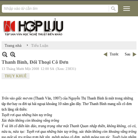
›
Trang nhà
Tiểu Luận
Trước
Sau
Thanh Bình, Đối Thoại Cô Đơn
13 Tháng Mười Một 2008
12:00 SA
(Xem: 23831)
THỤY KHUÊ
Trốn vào giấc mơ em
(Thanh Văn, 1997) của Nguyễn Thị Thanh Bình là một trong những
tập thơ hay ra đời tại hải ngoại khoảng 10 năm gần đây. Thơ Thanh Bình mang nỗi cô đơn
tịch lặng rất thiền:
Tuyết rơi qua những bàn tay trống
Xác thân không còn khoảng vắng trông
Ý và lời cổ điển kín đáo, trang trọng như một Thanh Quan nhập thiền, không không, có có,
nửa tu, nửa tục:
Tuyết rơi qua những bàn tay trống
,
xác thân không còn khoảng vắng trông
tạo một vũ trụ trống trơn bất tận, mênh mông cô đơn, mênh mông tan tác. Tuyết (sản phẩm