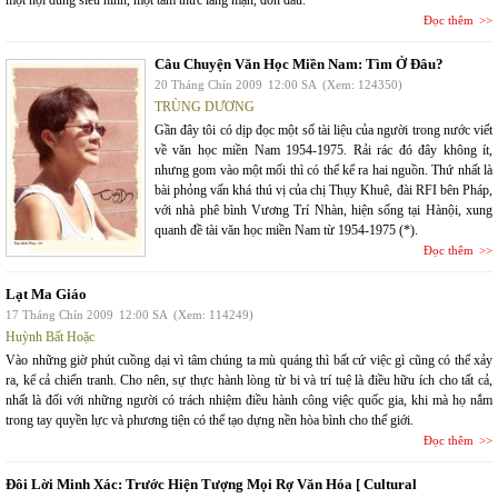
một nội dung siêu hình, một tâm thức lãng mạn, đớn đau.
Đọc thêm
Câu Chuyện Văn Học Miền Nam: Tìm Ở Đâu?
20 Tháng Chín 2009
12:00 SA
(Xem: 124350)
TRÙNG DƯƠNG
Gần đây tôi có dịp đọc một số tài liệu của người trong nước viết
về văn học miền Nam 1954-1975. Rải rác đó đây không ít,
nhưng gom vào một mối thì có thể kể ra hai nguồn. Thứ nhất là
bài phỏng vấn khá thú vị của chị Thụy Khuê, đài RFI bên Pháp,
với nhà phê bình Vương Trí Nhàn, hiện sống tại Hànội, xung
quanh đề tài văn học miền Nam từ 1954-1975 (*).
Đọc thêm
Lạt Ma Giáo
17 Tháng Chín 2009
12:00 SA
(Xem: 114249)
Huỳnh Bất Hoặc
Vào những giờ phút cuồng dại vì tâm chúng ta mù quáng thì bất cứ việc gì cũng có thể xảy
ra, kể cả chiến tranh. Cho nên, sự thực hành lòng từ bi và trí tuệ là điều hữu ích cho tất cả,
nhất là đối với những người có trách nhiệm điều hành công việc quốc gia, khi mà họ nắm
trong tay quyền lực và phương tiện có thể tạo dựng nền hòa bình cho thế giới.
Đọc thêm
Đôi Lời Minh Xác: Trước Hiện Tượng Mọi Rợ Văn Hóa [ Cultural