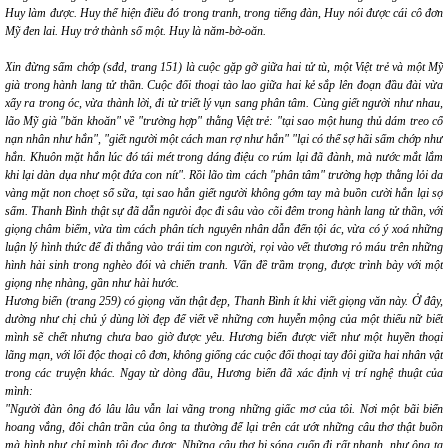
Huy làm được. Huy thể hiện điều đó trong tranh, trong tiếng đàn, Huy nói được cái cô đơn
Mỹ đen lai. Huy trở thành số một. Huy là năm-bờ-oăn.
Xin đừng sấm chớp
(sđd, trang 151) là cuộc gặp gỡ giữa hai tử tù, một Việt trẻ và một Mỹ
già trong hành lang tử thần. Cuộc đối thoại tào lao giữa hai kẻ sắp lên đoạn đầu đài vừa
xẩy ra trong óc, vừa thành lời, đi từ triết lý vụn sang phân tâm. Cùng giết người như nhau,
lão Mỹ già "băn khoăn" về "trường hợp" thằng Việt trẻ:
"tại sao một hung thủ dám treo cổ
nạn nhân như hắn", "giết người một cách man rợ như hắn" "lại có thể sợ hãi sấm chớp như
hắn. Khuôn mặt hắn lúc đó tái mét trong dáng điệu co rúm lại đã đành, mà nước mắt lắm
khi lại dàn dụa như một đứa con nít".
Rồi lão tìm cách "phân tâm" trường hợp thằng lỏi da
vàng mặt non choẹt sổ sữa, tại sao hắn giết người không gớm tay mà buồn cười hắn lại sợ
sấm. Thanh Bình thật sự đã dẫn ngưòi đọc đi sâu vào cõi đêm trong hành lang tử thần, với
giọng châm biếm, vừa tìm cách phân tích nguyên nhân dẫn đến tội ác, vừa có ý xoá những
luận lý hình thức để đi thẳng vào trái tim con người, rọi vào vết thương rỏ máu trên những
hình hài sinh trong nghèo đói và chiến tranh. Vấn đề trầm trọng, được trình bày với một
giọng nhẹ nhàng, gần như hài hước.
Hương
biển
(trang 259) có giọng văn thật đẹp, Thanh Bình ít khi viết giọng văn này. Ở đây,
dường như chị chủ ý dùng lời đẹp để viết về những cơn huyễn mộng của một thiếu nữ biết
mình sẽ chết nhưng chưa bao giờ được yêu.
Hương biển
được viết như một huyền thoại
lãng mạn, với lối độc thoại cô đơn, không giống các cuộc đối thoại tay đôi giữa hai nhân vật
trong các truyện khác. Ngay từ dòng đầu,
Hương biển
đã xác định vị trí nghệ thuật của
mình:
"Người đàn ông đó lâu lâu vẫn lai vãng trong những giấc mơ của tôi. Nơi một bãi biển
hoang vắng, đôi chân trần của ông ta thường để lại trên cát ướt những câu thơ thật buồn
mà hình như chỉ mình tôi đọc được. Những câu thơ bị sóng cuốn đi rất nhanh, như ông ta