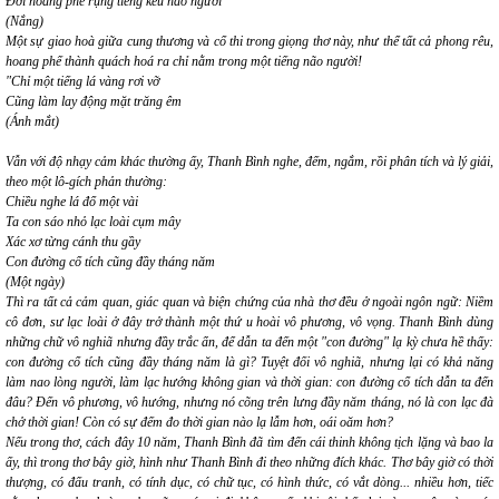
Đời hoang phế rụng tiếng kêu não người
(Nắng)
Một sự giao hoà giữa cung thương và cổ thi trong giọng thơ này, như thể tất cả phong rêu,
hoang phế thành quách hoá ra chỉ nằm trong một tiếng não người!
"Chỉ một tiếng lá vàng rơi vỡ
Cũng làm lay động mặt trăng êm
(Ánh mắt)
Vẫn với độ nhạy cảm khác thường ấy, Thanh Bình nghe, đếm, ngắm, rồi phân tích và lý giải,
theo một lô-gích phản thường:
Chiều nghe lá đổ một vài
Ta con sáo nhỏ lạc loài cụm mây
Xác xơ từng cánh thu gầy
Con đường cổ tích cũng đầy tháng năm
(Một ngày)
Thì ra tất cả cảm quan, giác quan và biện chứng của nhà thơ đều ở ngoài ngôn ngữ: Niềm
cô đơn, sư lạc loài ở đây trở thành một thứ u hoài vô phương, vô vọng. Thanh Bình dùng
những chữ vô nghiã nhưng đầy trắc ẩn, để dẫn ta đến một "con đường" lạ kỳ chưa hề thấy:
con đường cổ tích cũng đầy tháng năm
là gì? Tuyệt đối vô nghiã, nhưng lại có khả năng
làm nao lòng người, làm lạc hướng không gian và thời gian: con đường cổ tích dẫn ta đến
đâu? Đến vô phương, vô hướng, nhưng nó cõng trên lưng đầy năm tháng, nó là con lạc đà
chở thời gian! Còn có sự đếm đo thời gian nào lạ lẫm hơn, oái oăm hơn?
Nếu trong thơ, cách đây 10 năm, Thanh Bình đã tìm đến cái thinh không tịch lặng và bao la
ấy, thì trong thơ bây giờ, hình như Thanh Bình đi theo những đích khác. Thơ bây giờ có thời
thượng, có đấu tranh, có tính dục, có chữ tục, có hình thức, có vắt dòng... nhiều hơn, tiếc