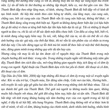
rằng lượng thơ dường như cũng có vơi đi, không mấy khi tôi thấy lại
vùng tuyệt mù
trước
nữa. Lý do dễ hiểu là thơ thường xa những lập thuyết, kiểu cọ, mà thơ gần con tim. Tim
Thanh Bình đập theo nhịp lãng mạn, cổ kính, nhưng Thanh Bình đã biết đập vỡ cổ kính để
tạo bình minh: thì hãy thả mình theo cảm hứng tự nhiên, của lãng mạn, của cung oán,
chẳng sao, bởi cái cung oán của Thanh Bình vẫn là cung oán hiện tại, không thể khác; vì
Thanh Bình đang sống trong thời hiện tại. Người ta không dựng được hiện đại (cả hậu hiện
đại gì đó nữa) vì chưa ai từng biết hiện đại lẫn hậu hiện đại là cái gì. Tất cả những lý thuyết
người ta đưa ra, chỉ là cái cớ để
xác định một điều chưa biết
. Còn điều ai cũng biết, biết rõ,
là mình đang sống ngày hôm nay. Ta nói, viết, bằng chữ của ta, và dù cái chữ đó có chịu
ảnh hưởng của tác giả này, của thời đại khác, thì nó vẫn là sản phẩm của cá nhân ta trong
thời đại này. Cho nên đừng ngại sự lỗi thời mà bỏ mình để theo bất cứ một thứ thời thượng
nào; đừng giam mình trong những quy ước dù tân hay cựu.
Nhưng cũng rất may là tôi lại tìm được cội rễ nguyên thủy của Thanh Bình trong một
chuyển hướng đổi mới khác: trong văn. Trong những truyện ngắn viết khoảng mấy năm gần
đây, Thanh Bình tìm cách đào sâu, mở rộng không gian nguyên thủy, tịch lặng và cô đơn ấy
trong con người. Nghệ thuật của Thanh Bình dựa trên hai yếu tố chính: đối thoại và cô đơn,
đối thoại của cô đơn.
Tập
Dấu ấn
(Văn Mới, 2004) tập hợp những đối thoại cô đơn ấy trong một số truyện ngắn
như:
Khi ve sầu trở lại, Chuyển mùa, Xin đừng sấm chớp, Giấc mơ của bão, Hương biển...
mỗi truyện là cuộc gặp gỡ giữa hai tâm hồn cô đơn trong những tình thế khác nhau. Tất cả
tạo thành thế giới của Thanh Bình. Thế giới mà người ta không muốn làm quen, không
muốn bắt chuyện với nhau, thế giới đời sống hôm nay, hiện đại và tân tiến. Thanh Bình đã
bắt nhịp với tình trạng khủng hoảng nội tâm thường trực của con người trong xã hội kỹ
nghệ; ở đây là xã hội Mỹ, tiểu bang Virginia. Thanh Bình cũng không viết về ai khác hơn là
viết về mình, về nỗi cô đơn, khủng hoảng của chính mình, dưới nhiều tình huống, nhiều hình