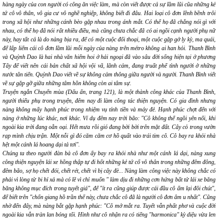
hàng ngày của con người có công ăn việc làm, mà còn viết được cả sự lầm lũi cũa những kẻ
tứ cô vô thân, vô gia cư vô nghề nghiệp, không biết đi đâu. Hai loại cô đơn lềnh bềnh trôi
trong xã hội như những cánh bèo gặp nhau trong ánh mắt. Có thể họ đã chẳng nói gì với
nhau, có thể họ đã nói rất nhiều điều, mà cũng chưa chắc đã có ai ngồi cạnh người phụ nữ
này, hay tất cả là do nàng bịa ra, để có một cuộc đối thoại, một cuộc gặp gở ly kỳ, ma quái,
để lấp liếm cái cô đơn lầm lũi mỗi ngày của nàng trên métro không ai han hỏi. Thanh Bình
và Quỳnh Dao là hai nhà văn hiếm hoi ở hải ngoại đã vào sâu đời sống hiện tại ở phương
Tây để viết nên cái bản chất xã hội vội vã, lãnh cảm, đang truất phế tình người ở những
nước tân tiến. Quỳnh Dao viết về sự không cảm thông giữa người và người. Thanh Bình viết
về sự gặp gỡ giữa những tâm hồn không còn ai tâm sự.
Truyện ngắn
Chuyển mùa
(Dấu ấn, trang 121), là một thành công khác của Thanh Bình,
người thiếu phụ trong truyện, đêm nay đi làm công tác thiện nguyện. Có gia đình nhưng
nàng không mấy hạnh phúc trong nhiệm vụ tính tiền và máy đẻ. Hạnh phúc chợt đến với
nàng ở những lúc khác, nơi khác. Ví dụ đêm nay trời bão:
"Cô không thể ngồi yên nổi, khi
ngoài kia trời đang oằn oại. Hết mưa rồi gió đang bời bời trên mặt đất. Cây cỏ trong vườn
rạp mình chịu trận. Một nỗi gì đó căm căm cơ hồ quất vào trái tim cô. Cô bay ra khỏi nhà
hệt một cánh lá hoang dại tả tơi".
Chúng ta theo người đàn bà cô đơn ấy
bay
ra khỏi nhà như một cánh lá dại, nàng xung
công thiện nguyện lái xe hồng thập tự đi hốt những kẻ tứ cố vô thân trong những đêm đông,
đêm bão, sợ họ chết đói, chết rét, chết vì bị cây đè... Nàng làm công việc này không chắc có
phải vì lòng từ bi hỉ xả mà có lẽ vì chỉ muốn "
làm dịu đi những cơn hứng bất tử lái xe băng
băng không mục đích trong tuyết giá
", để
"ít ra cũng giúp được cái đầu cô ấm lại đôi chút",
để biết trên
"chốn giang hồ trần thế này, chưa chắc cô đã là người cô đơn âm u nhất
". Cũng
nhờ đến đây, mà nàng bắt gặp hạnh phúc:
"Cô mở mắt ra. Tuyết vẫn phất phơ và cuộc đời
ngoài kia vẫn tràn lan bóng tối. Hình như cô nhận ra có tiếng "harmonica" kỳ diệu vừa len