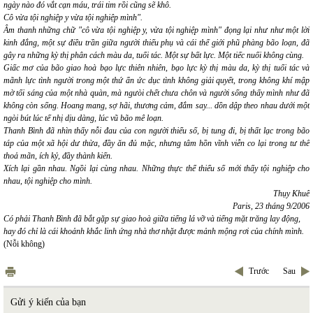
ngày nào đó vắt cạn máu, trái tim rồi cũng sẽ khô.
Cô vừa tội nghiệp y vừa tội nghiệp mình".
Âm thanh những chữ
"cô vừa tội nghiệp y, vừa tội nghiệp mình"
đọng lại như như một lời
kinh đắng, một sự điều trần giữa người thiếu phụ và cái thế giới phũ phàng bão loạn, đã
gây ra những kỳ thị phân cách màu da, tuổi tác. Một sự bất lực. Một tiếc nuối không cùng.
Giấc mơ của bão
giao hoà bạo lực thiên nhiên, bạo lực kỳ thị màu da, kỳ thị tuổi tác và
mãnh lực tình người trong một thứ ẩn ức dục tình không giải quyết, trong không khí mập
mờ tối sáng của một nhà quàn, mà ngưòi chết chưa chôn và người sống thấy mình như đã
không còn sống. Hoang mang, sợ hãi, thương cảm, đắm say... dồn dập theo nhau dưới một
ngòi bút lúc tế nhị dịu dàng, lúc vũ bão mê loạn.
Thanh Bình đã nhìn thấy nỗi đau của con người thiểu số, bị tung đi, bị thất lạc trong bão
táp của một xã hội dư thừa, đầy ăn đủ mặc, nhưng tâm hồn vĩnh viễn co lại trong tư thế
thoả mãn, ích kỷ, đầy thành kiến.
Xích lại gần nhau. Ngồi lại cùng nhau. Những thực thể thiểu số mới thấy tội nghiệp cho
nhau, tội nghiệp cho mình.
Thụy Khuê
Paris, 23 tháng 9/2006
Có phải Thanh Bình đã bắt gặp sự giao hoà giữa tiếng lá vỡ và tiếng mặt trăng lay động,
hay đó chỉ là cái khoảnh khắc linh ứng nhà thơ nhặt được mảnh mộng rơi của chính mình.
(Nỗi không)
Trước
Sau
Gửi ý kiến của bạn