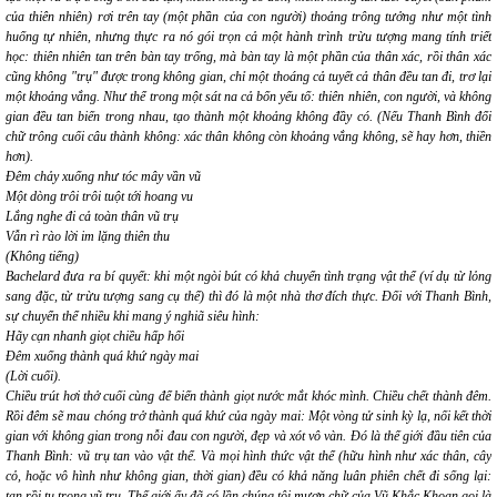
của thiên nhiên) rơi trên tay (một phần của con người) thoảng trông tưởng như một tình
huống tự nhiên, nhưng thực ra nó gói trọn cả một hành trình trừu tượng mang tính triết
học:
thiên nhiên
tan trên bàn tay trống, mà bàn tay là một phần của
thân xác
, rồi thân xác
cũng không "trụ" được trong
không gian
, chỉ một thoáng cả
tuyết
cả
thân
đều tan đi, trơ lại
một
khoảng vắng
. Như thể trong một sát na cả bốn yếu tố: thiên nhiên, con người, và không
gian đều tan biến trong nhau, tạo thành một khoảng
không
đầy
có
. (Nếu Thanh Bình đổi
chữ
trông
cuối câu thành
không
:
xác thân không còn khoảng vắng không
, sẽ hay hơn, thiền
hơn).
Đêm chảy xuống như tóc mây vần vũ
Một dòng trôi trôi tuột tới hoang vu
Lắng nghe đi cả toàn thân vũ trụ
Vẫn rì rào lời im lặng thiên thu
(Không tiếng
)
Bachelard đưa ra bí quyết: khi một ngòi bút có khả chuyển tình trạng vật thể (ví dụ từ lỏng
sang đặc, từ trừu tượng sang cụ thể) thì đó là một nhà thơ đích thực. Đối với Thanh Bình,
sự chuyển thể nhiều khi mang ý nghiã siêu hình:
Hãy cạn nhanh giọt chiều hấp hối
Đêm xuống thành quá khứ ngày mai
(Lời cuối)
.
Chiều trút hơi thở cuối cùng để biến thành giọt nước mắt khóc mình. Chiều chết thành đêm.
Rồi đêm sẽ mau chóng trở thành quá khứ của ngày mai: Một vòng tử sinh kỳ lạ, nối kết thời
gian với không gian trong nỗi đau con người, đẹp và xót vô vàn. Đó là thế giới đầu tiên của
Thanh Bình: vũ trụ tan vào vật thể. Và mọi hình thức vật thể (hữu hình như xác thân, cây
cỏ, hoặc vô hình như không gian, thời gian) đều có khả năng luân phiên chết đi sống lại:
tan rồi tụ trong vũ trụ. Thế giới ấy đã có lần chúng tôi mượn chữ của Vũ Khắc Khoan gọi là