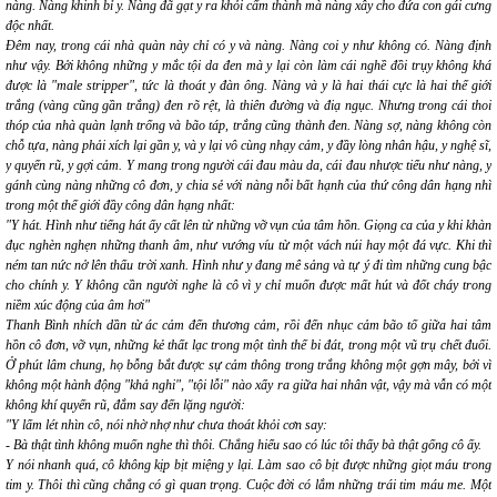
nàng. Nàng khinh bỉ y. Nàng đã gạt y ra khỏi cấm thành mà nàng xây cho đứa con gái cưng
độc nhất.
Đêm nay, trong cái nhà quàn này chỉ có y và nàng. Nàng coi y như không có. Nàng định
như vậy. Bởi không những
y mắc tội da đen
mà y lại còn làm cái nghề đồi trụy không khá
được là "male stripper", tức là thoát y đàn ông. Nàng và y là hai thái cực là hai thế giới
trắng (vàng cũng gần trắng) đen rõ rệt, là thiên đường và điạ ngục. Nhưng trong cái thoi
thóp của nhà quàn lạnh trống và bão táp, trắng cũng thành đen. Nàng sợ, nàng không còn
chỗ tựa, nàng phải xích lại gần y, và y lại vô cùng nhạy cảm, y đầy lòng nhân hậu, y nghệ sĩ,
y quyến rũ, y gợi cảm. Y mang trong người cái đau màu da, cái đau nhược tiểu như nàng, y
gánh cùng nàng những cô đơn, y chia sẻ với nàng nỗi bất hạnh của thứ công dân hạng nhì
trong một thế giới đầy công dân hạng nhất:
"Y hát. Hình như tiếng hát ấy cất lên từ những vỡ vụn của tâm hồn. Giọng ca của y khi khàn
đục nghèn nghẹn những thanh âm, như vướng víu từ một vách núi hay một đá vực. Khi thì
ném tan nức nở lên thấu trời xanh. Hình như y đang mê sảng và tự ý đi tìm những cung bậc
cho chính y. Y không cần người nghe là cô vì y chỉ muốn được mất hút và đốt cháy trong
niềm xúc động của âm hơi"
Thanh Bình nhích dần từ ác cảm đến thương cảm, rồi đến nhục cảm bão tố giữa hai tâm
hồn cô đơn, vỡ vụn, những kẻ thất lạc trong một tình thế bi đát, trong một vũ trụ chết đuối.
Ở phút lâm chung, họ bỗng bắt được
sự cảm thông
trong trắng không một gợn mây, bởi vì
không một hành động "khả nghi", "tội lỗi" nào xẩy ra giữa hai nhân vật, vậy mà vẫn có một
không khí quyến rũ, đắm say đến lặng người:
"Y lấm lét nhìn cô, nói nhờ nhợ như chưa thoát khỏi cơn say:
- Bà thật tình không muốn nghe thì thôi. Chẳng hiểu sao có lúc tôi thấy bà thật gống cô ấy.
Y nói nhanh quá, cô không kịp bịt miệng y lại. Làm sao cô bịt được những giọt máu trong
tim y. Thôi thì cũng chẳng có gì quan trọng. Cuộc đời có lắm những trái tim máu me. Một