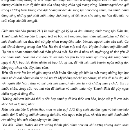
nhưng có thêm mức độ thần tiên của nàng công chúa ngủ trong rừng. Nhưng người con gái
trong
Hương biển
không chờ đợi hoàng tử đến để sống lại như công chúa, mà chính nàng
đang sống những giờ phút cuối, nàng chờ hoàng tử đến trao cho nàng nụ hôn đầu tiên và
cuối cùng của đời con gái.
Giấc mơ của bão
(trang 211) là cuộc gặp gỡ kỳ lạ và đau thương nhất trong tập
Dấu Ấn
,
Thanh Bình kết hợp bão tố ngoài trời và bão tố trong lòng hai nhân vật, một phụ nữ Việt và
một thanh niên da đen, tình cờ gặp nhau trong đêm bão, bên xác người thân vừa chết. Cả
hai đều tử thương trong tâm hồn. Họ tìm ở nhau một chỗ dựa. Họ tìm ở nhau một đầu mối.
Họ tìm ở nhau những hình hài thân yêu đã mất. Họ tìm ở nhau nỗi tuyệt vọng về tình yêu về
cõi nhân sinh.
Giấc mơ của bão
đã kết hợp hai yếu tố gây sóng gió trong đời sống hàng
ngày ở Mỹ:
bạo lực thiên nhiên
và
bạo lực kỳ thị
, để viết nên một truyện ngắn mộng ảo,
đắng cay, chua xót, đầy nhục cảm.
Trên đất nước lớn lao và giàu mạnh nhất hoàn cầu này,
gió bão
là một trong những bạo lực
thiên nhiên dai dẳng và tàn ác mà người Mỹ không thể chế ngự được, và vấn đề
màu da
, đối
với người Mỹ (nói riêng và thế giới nói chung) vẫn còn là một chứng nan y chưa tìm ra
thuốc chữa. Xoáy sâu vào hai vấn đề thời sự và muôn thủa này, Thanh Bình đã gây ngạc
nhiên ngay từ dòng đầu:
"Không biết cơn bão đã thổi y đến hay chính y đã kéo thốc cơn bão, hoặc giả y là cơn bão
khốc liệt và lạ lùng nhất.
Màu môi của bão là phiên khúc man rợ của quỷ dưới tầng cuối của địa ngục và bàn tay bão
muôn đời là những mũi tên hoang dại cắm vào ngực trần gian, xé rách mọi nỗi thanh bình
của những bầu trời cùng đáy vực im lặng.
Bão đến. Vâng, Isabel đã rớt xuống thành phố đúng như tin khí tượng nhưng hoàn toàn