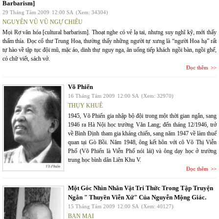
Barbarism]
29 Tháng Tám 2009
12:00 SA
(Xem: 34304)
NGUYÊN VŨ VŨ NGỰ CHIÊU
Mọi Rợ văn hóa [cultural barbarism]. Thoạt nghe có vẻ lạ tai, nhưng suy nghĩ kỹ, mới thấy
thấm thía. Đọc cổ thư Trung Hoa, thường thấy những người tự xưng là “người Hoa hạ” rất
tự hào về tập tục đội mũ, mặc áo, dinh thự nguy nga, ăn uống tiếp khách ngồi bàn, ngồi ghế,
có chữ viết, sách vở.
Đọc thêm
Võ Phiến
16 Tháng Tám 2009
12:00 SA
(Xem: 32970)
THỤY KHUÊ
1945, Võ Phiến gia nhập bộ đội trong một thời gian ngắn, sang
1946 ra Hà Nội học trường Văn Lang; đến tháng 12/1946, trở
về Bình Định tham gia kháng chiến, sang năm 1947 về làm thuế
quan tại Gò Bồi. Năm 1948, ông kết hôn với cô Võ Thị Viễn
Phố (Võ Phiến là Viễn Phố nói lái) và ông dạy học ở trường
trung học bình dân Liên Khu V.
Đọc thêm
Một Góc Nhìn Nhân Vật Trí Thức Trong Tập Truyện
Ngắn " Thuyền Viễn Xứ" Của Nguyễn Mộng Giác.
15 Tháng Tám 2009
12:00 SA
(Xem: 40127)
BAN MAI