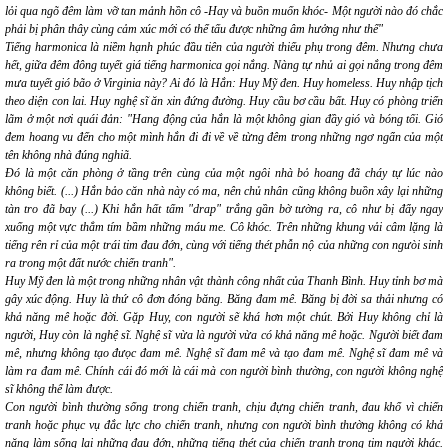
lỏi qua ngõ đêm làm vỡ tan mảnh hồn cô -Hay và buồn muốn khóc- Một người nào đó chắc
phải bị phân thây cùng cảm xúc mới có thể tấu được những âm hưởng như thế"
Tiếng harmonica là niềm hạnh phúc đầu tiên của người thiếu phụ trong đêm. Nhưng chưa
hết, giữa đêm đông tuyết giá tiếng harmonica
gọi nắng
. Nàng tự nhủ ai
gọi nắng
trong đêm
mưa tuyết gió bão ở Virginia này? Ai đó là Hắn: Huy Mỹ đen. Huy homeless. Huy nhập tịch
theo diện con lai. Huy nghệ sĩ ăn xin đứng đường. Huy cầu bơ cầu bất. Huy có phòng triển
lãm ở một nơi quái đản:
"Hang động của hắn là một không gian đầy gió và bóng tối. Gió
đem hoang vu đến cho một mình hắn đi đi về về từng đêm trong những ngơ ngẩn của một
tên không nhà đúng nghiã.
Đó là một căn phòng ở tầng trên cùng của một ngôi nhà bỏ hoang đã cháy tự lúc nào
không biết. (...) Hắn bảo căn nhà này có ma, nên chủ nhân cũng không buồn xây lại những
tàn tro đã bay (...) Khi hắn hất tấm "drap" trắng gần bờ tường ra, cô như bị đẩy ngay
xuống một vực thẳm tím bầm những máu me. Cô khóc. Trên những khung vải câm lặng là
tiếng rên rỉ của một trái tim đau đớn, cùng với tiếng thét phẫn nộ của những con ngưòi sinh
ra trong một đất nước chiến tranh".
Huy Mỹ đen là một trong những nhân vật thành công nhất của Thanh Bình. Huy tỉnh bơ mà
gây xúc động. Huy là thứ cô đơn đóng băng. Băng đam mê. Băng bị đời sa thải nhưng có
khả năng mê hoặc đời. Gặp Huy, con người sẽ khá hơn một chút. Bởi Huy không chỉ là
người, Huy còn là nghệ sĩ. Nghệ sĩ vừa là người vừa có khả năng mê hoặc. Người biết đam
mê, nhưng không tạo đưọc đam mê. Nghệ sĩ đam mê và tạo đam mê. Nghệ sĩ đam mê và
làm ra đam mê. Chính cái đó mới là cái mà con người bình thường, con người không nghệ
sĩ không thể làm được.
Con người bình thường sống trong chiến tranh, chịu đựng chiến tranh, đau khổ vì chiến
tranh hoặc phục vụ đắc lực cho chiến tranh, nhưng con người bình thường không có khả
năng làm sống lại những đau đớn, những tiếng thét của chiến tranh trong tim người khác.