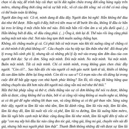
chọn
ví dụ
này, để trình bày cái thực tại bi đát ngầm chứa trong đời sống hàng ngày trên
métro, nhưng đồng thời cũng mô tả sự bất trắc, vô cớ của đời sống: nó có thể
có
mà cũng
có thể hoàn toàn là
không
.
Người đàn ông nói:
Cô ơi, mình đang đi đâu đây.
Người đàn bà nghĩ:
Hắn không thể đùa
dai như thế được. Hắn ngồi ở đây, biết trả tiền mua vé để bước lên tầu, không lẽ đầu óc hắn
lại treo lơ lửng ở một chốn hôn mê nào. Đôi mắt hắn rối rắm âm u và yếu đưối quá (...)
Hắn không biết đi đâu, về đâu cũng phải. (...) Ông à, tỉnh lại đi. Thể nào rồi ông cũng phải
xuống một nơi nào chứ. Nơi nào ông tạm thời muốn xuống chẳng hạn.
Không, tôi chẳng muốn gì cả. Có phải bất cứ một trạm nào khi tôi xuống cũng sẽ chẳng có
ai chờ mình ở đó phải không cô".
Câu chuyện của họ tiếp tục lẩn thẩn như thế: đối thoại phi
lý trong bối cảnh phi lý, nhưng tất cả những phi lý ấy mở vào trung tâm đớn đau của con
người thời đại: Sự cô đơn. Sống một mình. Đói một mình. No một mình. Vui một mình.
Buồn một mình. Tất cả một mình. Chỉ có mình mình, trong không gian chen chúc đầy
người.
"Còn cô?... Sao hắn dội chi vào người cô một gáo nước lạnh tê tái, khiến cô không
đủ can đảm kiểm điểm lại lòng mình. Còn tôi ra sao ư? Có trạm nào cho tôi dừng lại trong
cuộc đời để bắt gặp ngay con nhà hạnh phúc không? Xin lỗi, tôi cũng đã băng băng qua
những chuyến tàu đời hơn nửa đời người mà cũng vẫn mù mờ như thế thôi."
Một thứ bút pháp sẵng và thờ ơ, chiếu thẳng vào sự cô đơn không thể nói ra được, không
diễn tả được, cũng không thể ca thán, bởi vì ai cũng vội vàng không ai muốn nghe ai, không
ai có thì giờ để nghe những lời than van, và cũng không ai có thì giờ than vãn. Sáng sáng
thức dậy, người ta lầm lũi vào nhà tắm, lầm lũi đánh răng, lầm lũi rửa mặt, lầm lũi tắm,
lầm lũi thay đồ, lầm lũi nuốt vội cốc cà phê, lầm lũi ra đường, lầm lũi xuống hầm métro,
lầm lũi ngồi bên cạnh một kẻ khác cũng đang lầm lũi như mình, lầm lũi nghĩ đến tý nữa sẽ
gặp
"con mụ xếp hói đầu lúc nào cũng đeo tóc giả, răng giả, lông mi giả, chuyên viên xài đồ
giả, nhưng bắt mọi người phải làm thật".
Thanh Bình không những đã viết được
sự lầm lũi