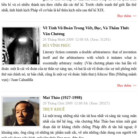
bền bỉ và có nhiều thành tựu theo chiều dài các thế kỉ. Trước chiến tranh thế giới lần thứ
nhất, tình hình kịch Pháp về cơ bản là kế thừa kịch nửa sau thế kỉ XIX.
Đọc thêm
Về Tính Vũ Đoán Trong Viết, Đọc, Và Thẩm Thức
Văn Chương
26 Tháng Mười 2009
12:00 SA
(Xem: 31291)
BÙI VĨNH PHÚC
Literary fiction commits a double arbitrariness: that of invention
itself and the arbitrariness with which it imitates what is
essentially arbitrary: reality. (Văn chương phạm vào hai lần vũ
đoán: một là cái vũ đoán của tự thân sự sáng tạo, và hai là cái vũ đoán của sự mô phỏng một
thứ mà chính nó, tự bản chất, cũng là một sự vũ đoán: hiện thực) Añicos/ Bits (Những mảnh
vụn) / Juan Calzadilla
Đọc thêm
Mai Thảo (1927-1998)
20 Tháng Chín 2009
12:00 SA
(Xem: 28327)
THỤY KHUÊ
Là một trong những nhà văn tài hoa nhất và sáng tác sung mãn
nhất của thế hệ ông, văn chương Mai Thảo bao trùm một giai
đoạn dài từ kháng chiến chống Pháp đến di tản hải ngoại; ở
khoảng nào, ông cũng có những tác phẩm xuất sắc, vẽ nên những chân dung con người với