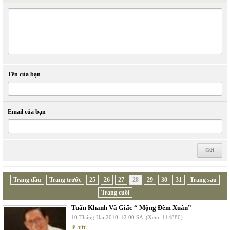
Tên của bạn
Email của bạn
Trang đầu
Trang trước
25
26
27
28
29
30
31
Trang sau
Trang cuối
Tuấn Khanh Và Giấc “ Mộng Đêm Xuân”
10 Tháng Hai 2010
12:00 SA
(Xem: 114880)
lê hữu