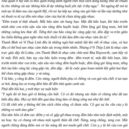
Nhà quàn ở Mỹ vẫn có thói quen trang điểm người chết một cách đóng tuồng như để chuẩn
bị cho những cái xác không hồn đi dự những buổi yến tiệc ở điạ ngục".
Nó
ngừng để mô tả
một tục lệ đám ma của người Mỹ, rồi
nó
lại tiếp tục xông vào gió bão và lần này dường như
nó
thoát ra từ sự dồn nén nhục cảm của hai kẻ chưa từng gặp nhau:
"Đêm trượt té thật nhanh. Mắt bão xám xỉn hung bạo. Mặt đất bấn loạn, khi bão trườn
mình như con trăn oặn sâu vào vũng đêm huyễn hoặc. Đêm lộng gió lộng mưa, bời bời
những cuồng lưu thác đổ. Tiếng thở của bão càng lúc càng gấp rút, dồn dập va trộn giữa
ba chiều không gian nghe như một chuỗi rít dài đau đớn của nhục cảm ẩn ức".
Thanh Bình và Vi Thuỳ Linh đều là những ngòi bút mãnh liệt khi viết về nhục cảm, cả hai
đều có thể hoà tan nhục cảm thân xác trong thiên nhiên. Nhưng ở Vi Thùy Linh là nhục cảm
trực giác dậy thì Lolita, còn Thanh Bình là nhục cảm chín mùi Rita Hayworth, cạm bẫy và
bí mật. Đôi môi, bàn tay của bão luồn trong đêm:
đêm trượt té, mặt đất bấn loạn, bão
trườn mình như con trăn, oặn sâu vào vũng đêm huyễn hoặc, đêm lộng gió lộng mưa, tiếng
thở của bão càng lúc càng gấp rút, dồn dập
... đó là cuộc giao hoan mãnh liệt giữa hai thực
thể chưa từng gặp nhau: y và nàng.
Y là bão, y cũng là đêm. Còn nàng, người thiếu phụ có chồng và con gái vừa chết vì tai nạn
xe hơi, đang lao xe trong đêm bão để đến nhà quàn canh xác.
Phải đến hồi hai, y mới thực sự xuất hiện:
"Y ngồi đó từ bao giờ cô không cần biết. Cô có đó nhưng xác thân cô chừng như đã tan
biến đâu đâu. Mọi sự thổi đến quá đau lòng làm cô đang sống mà như đã chết.
Cô đã chết nên y không thể tìm cách chôn sống cô được nữa. Cô gọi sự ân cần của y là
những ve vuốt dao găm".
Hai tâm hồn cô đơn cực điểm
y
và
cô
gặp gỡ nhau trong đêm bão như một định mệnh, một
tai hoạ: họ có chung với nhau một người thân đã chết. Nàng, tang chồng, tang con. Một
người chồng đàng điếm mà có lúc nàng đã mơ muốn giết chết. Còn y, y là bồ của con gái