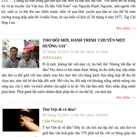
LTS : ... Chúng tôi trân trọng gởi đến quí văn hữu và bạn đọc bài viết “Nỗi niềm thế hệ trong
ký và tự truyện của Văn học Di dân Việt Nam” của Nguyễn Hạnh Nguyên, một người viết
trẻ, sinh ra và lớn lên sau chiến tranh, nhìn về quá khứ xuyên qua tâm tư của thế hệ sinh
trưởng trong thập niên 60 ở miền Nam, từ sau biến cố lịch sử 30 tháng 4 năm 1975. Tạp Chí
Hợp Lưu
Đọc thêm
THƠ ĐỔI MỚI, HÀNH TRÌNH 'CHUYỂN MỘT
HƯỚNG SAY'
10 Tháng Tư 2011
12:00 SA
(Xem: 112264)
INRASARA
Đ ổi mới, không thể viết như cũ, họ biết thế. Nhưng bắt đầu từ
đâu? Họ chưa cơ hội nhận được thông tin đa chiều hay tiếp nhận
nền thơ ca thế giới với bao nhiêu trào lưu như thứ cửa hàng bách hóa tổng hợp để tha hồ
chọn lựa, như thế hệ thơ hậu đổi mới. Mở cửa, họ đối mặt với khoảng trắng mênh mông của
sáng tạo, của ý thức và trách nhiệm của nghệ sĩ tự do. Họ cần làm mới, thức nhận rằng mình
phải khác. Phải gánh lấy trách nhiệm định phận thi sĩ của thế hệ, của thời đại.
Đọc thêm
Thơ Việt đi về đâu?
08 Tháng Tư 2011
12:00 SA
(Xem: 109556)
Chân Phương
T hơ Việt đi về đâu? Đây là câu hỏi mà tập thể các nhà thơ và
giới làm văn hoá-giáo dục VN phải trả lời, với sự đóng góp của