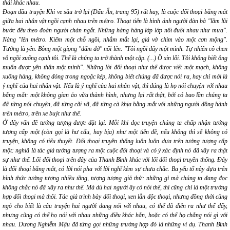
thái khác nhau.
Đoạn đầu truyện
Khi ve sầu
trở lại
(Dấu Ấn, trang 95) rất hay, là cuộc đối thoại bằng mắt
giữa hai nhân vật ngồi cạnh nhau trên métro. Thoạt tiên là hình ảnh người đàn bà
"lầm lũi
bước đều theo đoàn người chán ngắt. Những hàng hàng lớp lớp nối đuôi nhau như mưa".
Nàng
"lên métro. Kiếm một chỗ ngồi, nhắm mắt lại, giả vờ chìm vào một cơn mộng".
Tưởng là yên. Bỗng một giọng "dấm dớ" nổi lên:
"Tôi ngồi đây một mình. Tự nhiên cô chen
vô ngồi xuống cạnh tôi. Thế là chúng ta trở thành một cặp. (...) Ồ xin lỗi. Tôi không biết ông
muốn được yên thân một mình".
Những lời đối thoại như thế được viết một mạch, không
xuống hàng, không đóng trong ngoặc kép, không biết chúng đã được nói ra, hay chỉ mới là
ý nghĩ của hai nhân vật. Nếu là ý nghĩ của hai nhân vật, thì đúng là họ nói chuyện với nhau
bằng mắt: một không gian ảo vừa thành hình, nhưng lại rất thật, bởi có bao lần chúng ta
đã từng nói chuyện, đã từng cãi vã, đã từng cà khịa bằng mắt với những người đồng hành
trên métro, trên xe buýt như thế.
Ở đây vấn đề tưởng tượng được đặt lại: Mỗi khi đọc truyện chúng ta chấp nhận tưởng
tượng cấp một (còn gọi là hư cấu, hay bịa) như một tiền đề, nếu không thì sẽ không có
truyện, không có tiểu thuyết. Đối thoại truyền thống luôn luôn dựa trên tưởng tượng cấp
một: nghiã là tác giả tưởng tượng ra một cuộc đối thoại và có ý xác định nó đã xẩy ra thật
sự như thế. Lối đối thoại trên đây của Thanh Bình khác với lối đối thoại truyền thống. Đây
là đối thoại bằng mắt, có
lời nói
pha với
lời nghĩ
kèm sự
chưa chắc
. Ba yếu tố này dựa trên
hình thức tưởng tượng nhiều tầng, tượng tượng giả thử: những gì mà chúng ta đang đọc
không chắc
nó đã xẩy ra như thế. Mà dù hai người ấy có nói thế, thì cũng chỉ là
một trường
hợp đối thoại
mà thôi. Tác giả trình bày đối thoại, xen lẫn độc thoại, nhưng đồng thời cũng
ngỏ cho biết là câu truyện hai người đang nói với nhau, có thể đã diễn ra như thế đấy,
nhưng cũng có thể họ nói với nhau những điều khác hẳn, hoặc có thể họ chẳng nói gì với
nhau. Dương Nghiễm Mậu đã từng gọi những
trường hợp
đó là những
ví dụ
. Thanh Bình