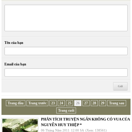
Tên của bạn
Email của bạn
Trang đầu
Trang trước
23
24
25
26
27
28
29
Trang sau
Trang cuối
PHÂN TÍCH TRUYỆN NGẮN KHÔNG CÓ VUA CỦA
NGUYỄN HUY THIỆP *
06 Tháng Năm 2011
12:00 SA
(Xem: 138561)