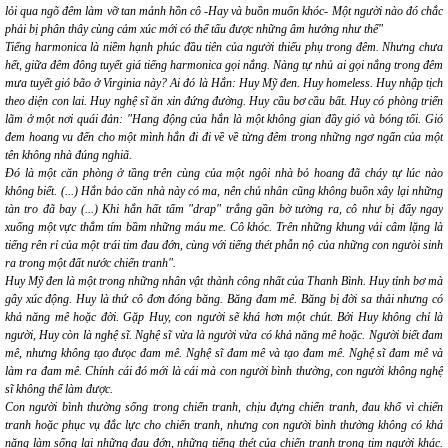
lỏi qua ngõ đêm làm vỡ tan mảnh hồn cô -Hay và buồn muốn khóc- Một người nào đó chắc
phải bị phân thây cùng cảm xúc mới có thể tấu được những âm hưởng như thế"
Tiếng harmonica là niềm hạnh phúc đầu tiên của người thiếu phụ trong đêm. Nhưng chưa
hết, giữa đêm đông tuyết giá tiếng harmonica
gọi nắng
. Nàng tự nhủ ai
gọi nắng
trong đêm
mưa tuyết gió bão ở Virginia này? Ai đó là Hắn: Huy Mỹ đen. Huy homeless. Huy nhập tịch
theo diện con lai. Huy nghệ sĩ ăn xin đứng đường. Huy cầu bơ cầu bất. Huy có phòng triển
lãm ở một nơi quái đản:
"Hang động của hắn là một không gian đầy gió và bóng tối. Gió
đem hoang vu đến cho một mình hắn đi đi về về từng đêm trong những ngơ ngẩn của một
tên không nhà đúng nghiã.
Đó là một căn phòng ở tầng trên cùng của một ngôi nhà bỏ hoang đã cháy tự lúc nào
không biết. (...) Hắn bảo căn nhà này có ma, nên chủ nhân cũng không buồn xây lại những
tàn tro đã bay (...) Khi hắn hất tấm "drap" trắng gần bờ tường ra, cô như bị đẩy ngay
xuống một vực thẳm tím bầm những máu me. Cô khóc. Trên những khung vải câm lặng là
tiếng rên rỉ của một trái tim đau đớn, cùng với tiếng thét phẫn nộ của những con ngưòi sinh
ra trong một đất nước chiến tranh".
Huy Mỹ đen là một trong những nhân vật thành công nhất của Thanh Bình. Huy tỉnh bơ mà
gây xúc động. Huy là thứ cô đơn đóng băng. Băng đam mê. Băng bị đời sa thải nhưng có
khả năng mê hoặc đời. Gặp Huy, con người sẽ khá hơn một chút. Bởi Huy không chỉ là
người, Huy còn là nghệ sĩ. Nghệ sĩ vừa là người vừa có khả năng mê hoặc. Người biết đam
mê, nhưng không tạo đưọc đam mê. Nghệ sĩ đam mê và tạo đam mê. Nghệ sĩ đam mê và
làm ra đam mê. Chính cái đó mới là cái mà con người bình thường, con người không nghệ
sĩ không thể làm được.
Con người bình thường sống trong chiến tranh, chịu đựng chiến tranh, đau khổ vì chiến
tranh hoặc phục vụ đắc lực cho chiến tranh, nhưng con người bình thường không có khả
năng làm sống lại những đau đớn, những tiếng thét của chiến tranh trong tim người khác.