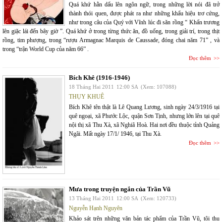
Quá khứ hằn dấu lên ngôn ngữ, trong những lời nói đã trở
thành thói quen, được phát ra như những khẩu hiệu trơ cứng,
như trong câu của Quý với Vĩnh lúc đi săn rồng “ Khẩn trương
lên giặc lái đến bây giờ ”. Quá khứ ở trong từng thức ăn, đồ uống, trong giải trí, trong thịt
rồng, tim phượng, trong “rượu Armagnac Marquis de Caussade, đóng chai năm 71” , và
trong “trận World Cup của năm 66” .
Đọc thêm
Bích Khê (1916-1946)
18 Tháng Hai 2011
12:00 SA
(Xem: 107088)
THỤY KHUÊ
Bích Khê tên thật là Lê Quang Lương, sinh ngày 24/3/1916 tại
quê ngoại, xã Phước Lộc, quận Sơn Tịnh, nhưng lớn lên tại quê
nội thị xã Thu Xà, xã Nghiã Hoà. Hai nơi đều thuộc tỉnh Quảng
Ngãi. Mất ngày 17/1/ 1946, tại Thu Xà.
Đọc thêm
Mưa trong truyện ngắn của Trần Vũ
13 Tháng Hai 2011
12:00 SA
(Xem: 120733)
Nguyễn Hạnh Nguyên
Khảo sát trên những văn bản tác phẩm của Trần Vũ, tôi thu