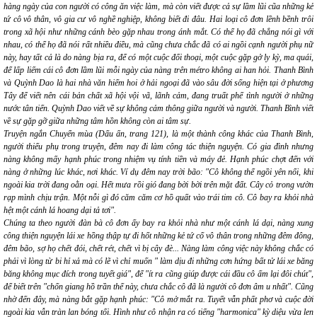
hàng ngày của con người có công ăn việc làm, mà còn viết được cả sự lầm lũi cũa những kẻ
tứ cô vô thân, vô gia cư vô nghề nghiệp, không biết đi đâu. Hai loại cô đơn lềnh bềnh trôi
trong xã hội như những cánh bèo gặp nhau trong ánh mắt. Có thể họ đã chẳng nói gì với
nhau, có thể họ đã nói rất nhiều điều, mà cũng chưa chắc đã có ai ngồi cạnh người phụ nữ
này, hay tất cả là do nàng bịa ra, để có một cuộc đối thoại, một cuộc gặp gở ly kỳ, ma quái,
để lấp liếm cái cô đơn lầm lũi mỗi ngày của nàng trên métro không ai han hỏi. Thanh Bình
và Quỳnh Dao là hai nhà văn hiếm hoi ở hải ngoại đã vào sâu đời sống hiện tại ở phương
Tây để viết nên cái bản chất xã hội vội vã, lãnh cảm, đang truất phế tình người ở những
nước tân tiến. Quỳnh Dao viết về sự không cảm thông giữa người và người. Thanh Bình viết
về sự gặp gỡ giữa những tâm hồn không còn ai tâm sự.
Truyện ngắn
Chuyển mùa
(Dấu ấn, trang 121), là một thành công khác của Thanh Bình,
người thiếu phụ trong truyện, đêm nay đi làm công tác thiện nguyện. Có gia đình nhưng
nàng không mấy hạnh phúc trong nhiệm vụ tính tiền và máy đẻ. Hạnh phúc chợt đến với
nàng ở những lúc khác, nơi khác. Ví dụ đêm nay trời bão:
"Cô không thể ngồi yên nổi, khi
ngoài kia trời đang oằn oại. Hết mưa rồi gió đang bời bời trên mặt đất. Cây cỏ trong vườn
rạp mình chịu trận. Một nỗi gì đó căm căm cơ hồ quất vào trái tim cô. Cô bay ra khỏi nhà
hệt một cánh lá hoang dại tả tơi".
Chúng ta theo người đàn bà cô đơn ấy
bay
ra khỏi nhà như một cánh lá dại, nàng xung
công thiện nguyện lái xe hồng thập tự đi hốt những kẻ tứ cố vô thân trong những đêm đông,
đêm bão, sợ họ chết đói, chết rét, chết vì bị cây đè... Nàng làm công việc này không chắc có
phải vì lòng từ bi hỉ xả mà có lẽ vì chỉ muốn "
làm dịu đi những cơn hứng bất tử lái xe băng
băng không mục đích trong tuyết giá
", để
"ít ra cũng giúp được cái đầu cô ấm lại đôi chút",
để biết trên
"chốn giang hồ trần thế này, chưa chắc cô đã là người cô đơn âm u nhất
". Cũng
nhờ đến đây, mà nàng bắt gặp hạnh phúc:
"Cô mở mắt ra. Tuyết vẫn phất phơ và cuộc đời
ngoài kia vẫn tràn lan bóng tối. Hình như cô nhận ra có tiếng "harmonica" kỳ diệu vừa len