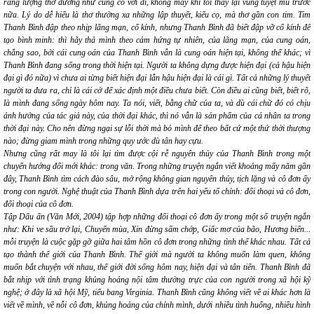
rằng lượng thơ dường như cũng có vơi đi, không mấy khi tôi thấy lại
vùng tuyệt mù
trước
nữa. Lý do dễ hiểu là thơ thường xa những lập thuyết, kiểu cọ, mà thơ gần con tim. Tim
Thanh Bình đập theo nhịp lãng mạn, cổ kính, nhưng Thanh Bình đã biết đập vỡ cổ kính để
tạo bình minh: thì hãy thả mình theo cảm hứng tự nhiên, của lãng mạn, của cung oán,
chẳng sao, bởi cái cung oán của Thanh Bình vẫn là cung oán hiện tại, không thể khác; vì
Thanh Bình đang sống trong thời hiện tại. Người ta không dựng được hiện đại (cả hậu hiện
đại gì đó nữa) vì chưa ai từng biết hiện đại lẫn hậu hiện đại là cái gì. Tất cả những lý thuyết
người ta đưa ra, chỉ là cái cớ để
xác định một điều chưa biết
. Còn điều ai cũng biết, biết rõ,
là mình đang sống ngày hôm nay. Ta nói, viết, bằng chữ của ta, và dù cái chữ đó có chịu
ảnh hưởng của tác giả này, của thời đại khác, thì nó vẫn là sản phẩm của cá nhân ta trong
thời đại này. Cho nên đừng ngại sự lỗi thời mà bỏ mình để theo bất cứ một thứ thời thượng
nào; đừng giam mình trong những quy ước dù tân hay cựu.
Nhưng cũng rất may là tôi lại tìm được cội rễ nguyên thủy của Thanh Bình trong một
chuyển hướng đổi mới khác: trong văn. Trong những truyện ngắn viết khoảng mấy năm gần
đây, Thanh Bình tìm cách đào sâu, mở rộng không gian nguyên thủy, tịch lặng và cô đơn ấy
trong con người. Nghệ thuật của Thanh Bình dựa trên hai yếu tố chính: đối thoại và cô đơn,
đối thoại của cô đơn.
Tập
Dấu ấn
(Văn Mới, 2004) tập hợp những đối thoại cô đơn ấy trong một số truyện ngắn
như:
Khi ve sầu trở lại, Chuyển mùa, Xin đừng sấm chớp, Giấc mơ của bão, Hương biển...
mỗi truyện là cuộc gặp gỡ giữa hai tâm hồn cô đơn trong những tình thế khác nhau. Tất cả
tạo thành thế giới của Thanh Bình. Thế giới mà người ta không muốn làm quen, không
muốn bắt chuyện với nhau, thế giới đời sống hôm nay, hiện đại và tân tiến. Thanh Bình đã
bắt nhịp với tình trạng khủng hoảng nội tâm thường trực của con người trong xã hội kỹ
nghệ; ở đây là xã hội Mỹ, tiểu bang Virginia. Thanh Bình cũng không viết về ai khác hơn là
viết về mình, về nỗi cô đơn, khủng hoảng của chính mình, dưới nhiều tình huống, nhiều hình