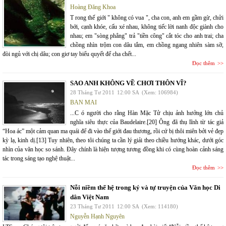
Hoàng Đăng Khoa
T rong thế giới " không có vua ", cha con, anh em gầm gừ, chửi
bới, cạnh khóe, cấu xé nhau, không tiếc lời nanh độc giành cho
nhau; em "sòng phẳng" trả "tiền công" cắt tóc cho anh trai; cha
chồng nhìn trộm con dâu tắm, em chồng ngang nhiên sàm sỡ,
đòi ngủ với chị dâu; con giơ tay biểu quyết để cha chết...
Đọc thêm
SAO ANH KHÔNG VỀ CHƠI THÔN VĨ?
28 Tháng Tư 2011
12:00 SA
(Xem: 106984)
BAN MAI
...C ó người cho rằng Hàn Mặc Tử chịu ảnh hưởng lớn chủ
nghĩa siêu thực của Baudelaire.[20] Ông đã thụ lĩnh từ tác giả
“Hoa ác” một cảm quan ma quái để đi vào thế giới đau thương, rồi cứ bị thôi miên bởi vẻ đẹp
kỳ lạ, kinh dị.[13] Tuy nhiên, theo tôi chúng ta cần lý giải theo chiều hướng khác, dưới góc
nhìn của văn học so sánh. Đây chính là hiện tượng tương đồng khi có cùng hoàn cảnh sáng
tác trong sáng tạo nghệ thuật...
Đọc thêm
Nỗi niềm thế hệ trong ký và tự truyện của Văn học Di
dân Việt Nam
23 Tháng Tư 2011
12:00 SA
(Xem: 114180)
Nguyễn Hạnh Nguyên