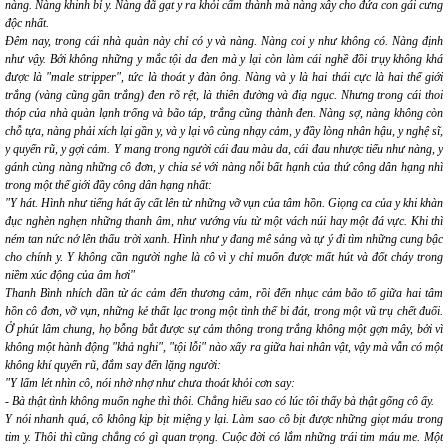
nàng. Nàng khinh bỉ y. Nàng đã gạt y ra khỏi cấm thành mà nàng xây cho đứa con gái cưng
độc nhất.
Đêm nay, trong cái nhà quàn này chỉ có y và nàng. Nàng coi y như không có. Nàng định
như vậy. Bởi không những
y mắc tội da đen
mà y lại còn làm cái nghề đồi trụy không khá
được là "male stripper", tức là thoát y đàn ông. Nàng và y là hai thái cực là hai thế giới
trắng (vàng cũng gần trắng) đen rõ rệt, là thiên đường và điạ ngục. Nhưng trong cái thoi
thóp của nhà quàn lạnh trống và bão táp, trắng cũng thành đen. Nàng sợ, nàng không còn
chỗ tựa, nàng phải xích lại gần y, và y lại vô cùng nhạy cảm, y đầy lòng nhân hậu, y nghệ sĩ,
y quyến rũ, y gợi cảm. Y mang trong người cái đau màu da, cái đau nhược tiểu như nàng, y
gánh cùng nàng những cô đơn, y chia sẻ với nàng nỗi bất hạnh của thứ công dân hạng nhì
trong một thế giới đầy công dân hạng nhất:
"Y hát. Hình như tiếng hát ấy cất lên từ những vỡ vụn của tâm hồn. Giọng ca của y khi khàn
đục nghèn nghẹn những thanh âm, như vướng víu từ một vách núi hay một đá vực. Khi thì
ném tan nức nở lên thấu trời xanh. Hình như y đang mê sảng và tự ý đi tìm những cung bậc
cho chính y. Y không cần người nghe là cô vì y chỉ muốn được mất hút và đốt cháy trong
niềm xúc động của âm hơi"
Thanh Bình nhích dần từ ác cảm đến thương cảm, rồi đến nhục cảm bão tố giữa hai tâm
hồn cô đơn, vỡ vụn, những kẻ thất lạc trong một tình thế bi đát, trong một vũ trụ chết đuối.
Ở phút lâm chung, họ bỗng bắt được
sự cảm thông
trong trắng không một gợn mây, bởi vì
không một hành động "khả nghi", "tội lỗi" nào xẩy ra giữa hai nhân vật, vậy mà vẫn có một
không khí quyến rũ, đắm say đến lặng người:
"Y lấm lét nhìn cô, nói nhờ nhợ như chưa thoát khỏi cơn say:
- Bà thật tình không muốn nghe thì thôi. Chẳng hiểu sao có lúc tôi thấy bà thật gống cô ấy.
Y nói nhanh quá, cô không kịp bịt miệng y lại. Làm sao cô bịt được những giọt máu trong
tim y. Thôi thì cũng chẳng có gì quan trọng. Cuộc đời có lắm những trái tim máu me. Một