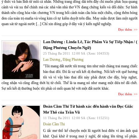
ý thức và bản lĩnh từ mỗi cá nhân. Những trang dông dài trên đây chỉ muốn phác họa quang
cảnh và vài xu thế chính mà các nhà văn nhà thơ VN đang chứng kiến và đối diện: Sự hình
thành nền cộng hòa văn chương VN trong bối cảnh toàn cầu hóa một chiều, cộng thêm bóng
đen của toàn trị-mafia và vòng kim cô tự kiểm duyệt trên đầu. May mắn được làm một người
quan sát từ ngoài nước [...] Chỉ xin đóng góp ở đây vài ý kiến nghề nghiệp.
Đọc thêm
Lan Dương : Linda Lê, Tác Phẩm Và Sự Tiếp Nhận / (
Đặng Phương Chuyển Ngữ)
25 Tháng Ba 2011
12:00 SA
(Xem: 104353)
Lan Dương
,
Đặng Phương
"Tôi mang đất nước tôi trong tim như một chàng trai mang chiếc
bào thai đôi. Đó là sự nối kết dị thường. Nối kết với quê hương
tôi và vì vậy bào thai đôi này phải được che đậy, bóp nghẹt,
công nhận và cũng đồng thời bị từ chối. Thế là ta mang nó như mang một đứa trẻ đã chết.
Sự nối kết dị thường buộc tôi phải có mối quan hệ với một đất nước khác.
Đọc thêm
Đoàn Cầm Thi Từ hành xác đến hành văn Đọc Giấc
Mơ Thổ của Trần Vũ
11 Tháng Ba 2011
12:00 SA
(Xem: 115251)
Đoàn Cầm Thi
G iấc mơ thổ kể chuyện một lũ người hoá điên vì ám ảnh quá
khứ. Quá khứ ở trong mọi ý nghĩ, đè nặng lên từng số phận.