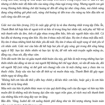
nhưng có thêm mức độ thần tiên của nàng công chúa ngủ trong rừng. Nhưng người con gái
trong
Hương biển
không chờ đợi hoàng tử đến để sống lại như công chúa, mà chính nàng
đang sống những giờ phút cuối, nàng chờ hoàng tử đến trao cho nàng nụ hôn đầu tiên và
cuối cùng của đời con gái.
Giấc mơ của bão
(trang 211) là cuộc gặp gỡ kỳ lạ và đau thương nhất trong tập
Dấu Ấn
,
Thanh Bình kết hợp bão tố ngoài trời và bão tố trong lòng hai nhân vật, một phụ nữ Việt và
một thanh niên da đen, tình cờ gặp nhau trong đêm bão, bên xác người thân vừa chết. Cả
hai đều tử thương trong tâm hồn. Họ tìm ở nhau một chỗ dựa. Họ tìm ở nhau một đầu mối.
Họ tìm ở nhau những hình hài thân yêu đã mất. Họ tìm ở nhau nỗi tuyệt vọng về tình yêu về
cõi nhân sinh.
Giấc mơ của bão
đã kết hợp hai yếu tố gây sóng gió trong đời sống hàng
ngày ở Mỹ:
bạo lực thiên nhiên
và
bạo lực kỳ thị
, để viết nên một truyện ngắn mộng ảo,
đắng cay, chua xót, đầy nhục cảm.
Trên đất nước lớn lao và giàu mạnh nhất hoàn cầu này,
gió bão
là một trong những bạo lực
thiên nhiên dai dẳng và tàn ác mà người Mỹ không thể chế ngự được, và vấn đề
màu da
, đối
với người Mỹ (nói riêng và thế giới nói chung) vẫn còn là một chứng nan y chưa tìm ra
thuốc chữa. Xoáy sâu vào hai vấn đề thời sự và muôn thủa này, Thanh Bình đã gây ngạc
nhiên ngay từ dòng đầu:
"Không biết cơn bão đã thổi y đến hay chính y đã kéo thốc cơn bão, hoặc giả y là cơn bão
khốc liệt và lạ lùng nhất.
Màu môi của bão là phiên khúc man rợ của quỷ dưới tầng cuối của địa ngục và bàn tay bão
muôn đời là những mũi tên hoang dại cắm vào ngực trần gian, xé rách mọi nỗi thanh bình
của những bầu trời cùng đáy vực im lặng.
Bão đến. Vâng, Isabel đã rớt xuống thành phố đúng như tin khí tượng nhưng hoàn toàn