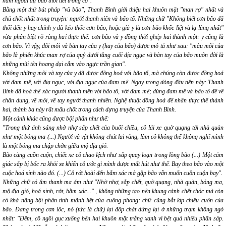
nằm ngoài dự báo thời tiết trong cô".
Bằng một thứ bút pháp "vũ bão", Thanh Bình giới thiệu hai khuôn mặt "man rợ" nhất và
chủ chốt nhất trong truyện: người thanh niên và bão tố. Những chữ
"Không biết cơn bão đã
thổi đến y hay chính y đã kéo thốc cơn bão, hoặc giả y là cơn bão khốc liệt và lạ lùng nhất"
vừa phân biệt rõ ràng hai thực thể:
cơn bão
và
y
đồng thời ghép hai thành một:
y
cũng là
cơn bão
. Vì vậy, đôi môi và bàn tay của y (hay của bão) được mô tả như sau:
"màu môi của
bão là phiên khúc man rợ của quỷ dưới tầng cuối địa ngục và bàn tay của bão muôn đời là
những mũi tên hoang dại cắm vào ngực trần gian".
Không những môi và tay của y đã được đồng hoá với bão tố, mà chúng còn được đồng hoá
với đam mê, với điạ ngục, với địa ngục của đam mê. Ngay trong dòng đầu tiên này: Thanh
Bình đã hoà thể xác người thanh niên với bão tố, với đam mê; dùng đam mê và bão tố để vẽ
chân dung, vẽ môi, vẽ tay người thanh nhiên. Nghệ thuật đồng hoá để nhân thực thể thành
hai, thành ba này rất mấu chốt trong cách dựng truyện của Thanh Bình.
Một cảnh khác cũng được bội phân như thế:
"Trong thứ ánh sáng nhờ nhợ sắp chết của buổi chiều, cô lái xe quờ quạng tới nhà quàn
như một bóng ma (...) Người và vật không chút lai vãng, làm cô không thể không nghĩ mình
là một bóng ma chập chờn giữa mộ địa gió.
Bão càng cuồn cuộn, chiếc xe cô chao lệch như sắp quay loạn trong lòng bão (...) Một cảm
giác sắp bị bốc ra khỏi xe khiến cô ước gì mình được mất hút như thế. Bay theo bão vào một
cuộc hoá sinh nào đó. (...) Cô rớt hoài đến bằm xác mà gặp bão vẫn muốn cuồn cuộn bay".
Những
chữ
có âm thanh ma ám như
"Nhờ nhợ, sắp chết, quờ quạng, nhà quàn, bóng ma,
mộ địa gió, hoá sinh, rớt, bằm xác..."
, không những tạo nên khung cảnh chết chóc mà còn
có khả năng bội phân tính mãnh liệt của cuồng phong: chữ cũng bắt kịp chiều cuốn của
bão. Đang trong cơn lốc,
nó
(tức là chữ) lại đốp chát dừng lại ở những trạm không ngờ
nhất:
"Đêm, cô ngồi gục xuống bên hai khuôn mặt trắng xanh vì bệt quá nhiều phấn sáp.