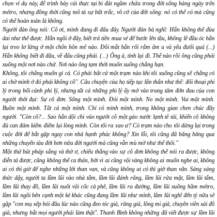
chọn
ví dụ
này, để trình bày cái thực tại bi đát ngầm chứa trong đời sống hàng ngày trên
métro, nhưng đồng thời cũng mô tả sự bất trắc, vô cớ của đời sống: nó có thể
có
mà cũng
có thể hoàn toàn là
không
.
Người đàn ông nói:
Cô ơi, mình đang đi đâu đây.
Người đàn bà nghĩ:
Hắn không thể đùa
dai như thế được. Hắn ngồi ở đây, biết trả tiền mua vé để bước lên tầu, không lẽ đầu óc hắn
lại treo lơ lửng ở một chốn hôn mê nào. Đôi mắt hắn rối rắm âm u và yếu đưối quá (...)
Hắn không biết đi đâu, về đâu cũng phải. (...) Ông à, tỉnh lại đi. Thể nào rồi ông cũng phải
xuống một nơi nào chứ. Nơi nào ông tạm thời muốn xuống chẳng hạn.
Không, tôi chẳng muốn gì cả. Có phải bất cứ một trạm nào khi tôi xuống cũng sẽ chẳng có
ai chờ mình ở đó phải không cô".
Câu chuyện của họ tiếp tục lẩn thẩn như thế: đối thoại phi
lý trong bối cảnh phi lý, nhưng tất cả những phi lý ấy mở vào trung tâm đớn đau của con
người thời đại: Sự cô đơn. Sống một mình. Đói một mình. No một mình. Vui một mình.
Buồn một mình. Tất cả một mình. Chỉ có mình mình, trong không gian chen chúc đầy
người.
"Còn cô?... Sao hắn dội chi vào người cô một gáo nước lạnh tê tái, khiến cô không
đủ can đảm kiểm điểm lại lòng mình. Còn tôi ra sao ư? Có trạm nào cho tôi dừng lại trong
cuộc đời để bắt gặp ngay con nhà hạnh phúc không? Xin lỗi, tôi cũng đã băng băng qua
những chuyến tàu đời hơn nửa đời người mà cũng vẫn mù mờ như thế thôi."
Một thứ bút pháp sẵng và thờ ơ, chiếu thẳng vào sự cô đơn không thể nói ra được, không
diễn tả được, cũng không thể ca thán, bởi vì ai cũng vội vàng không ai muốn nghe ai, không
ai có thì giờ để nghe những lời than van, và cũng không ai có thì giờ than vãn. Sáng sáng
thức dậy, người ta lầm lũi vào nhà tắm, lầm lũi đánh răng, lầm lũi rửa mặt, lầm lũi tắm,
lầm lũi thay đồ, lầm lũi nuốt vội cốc cà phê, lầm lũi ra đường, lầm lũi xuống hầm métro,
lầm lũi ngồi bên cạnh một kẻ khác cũng đang lầm lũi như mình, lầm lũi nghĩ đến tý nữa sẽ
gặp
"con mụ xếp hói đầu lúc nào cũng đeo tóc giả, răng giả, lông mi giả, chuyên viên xài đồ
giả, nhưng bắt mọi người phải làm thật".
Thanh Bình không những đã viết được
sự lầm lũi