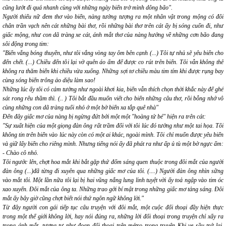
cũng lướt đi quá nhanh cùng với những ngày biển trở mình dông bão".
Người thiếu nữ đem thơ vào biển, nàng tưởng tượng ra một nhân vật trong mộng có đôi
chân trần vạch nên cát những bài thơ, rồi những bài thơ trên cát ấy bị sóng cuốn đi, như
giấc mộng, như con dã tràng xe cát, ánh mắt thơ của nàng hướng về những cơn bão đang
sôi động trong tim:
"Biển vắng bóng thuyền, như tôi vắng vòng tay ôm bên cạnh (...) Tôi tự nhủ sẽ yêu biển cho
đến chết. (...) Chiều đến tôi lại vờ quên áo ấm để được co rút trên biển. Tôi vẫn không thể
không ra thăm biển khi chiều vừa xuống. Những sợi tơ chiều màu tim tím khi được rụng bay
cùng sóng biển trông ảo diệu làm sao!
Những lúc ấy tôi có cảm tưởng như ngoài khơi kia, biển vẫn thích chọn thời khắc này để ghé
sát rong rêu thầm thì. (.. ) Tôi bắt đầu muốn viết cho biển những câu thơ, rồi bỗng nhớ vô
cùng những con dã tràng tuổi nhỏ ở một bờ biển xa tắp quê nhà"
Đến đây giấc mơ của nàng bị ngừng đứt bởi một một "hoàng tử bé" hiện ra trên cát:
"Sự xuất hiện của một giọng đàn ông rất trầm đối với tôi lúc đó tưởng như một tai họa. Tôi
không tin trên biển vào lúc này còn có một ai khác, ngoài mình. Tôi chỉ muốn được yêu biển
và giữ lấy biển cho riêng mình. Nhưng tiếng nói ấy đã phát ra như ấp ủ tù một bờ ngực ấm:
- Chào cô nhỏ.
Tôi ngước lên, chợt hoa mắt khi bắt gặp thứ đốm sáng quen thuộc trong đôi mắt của người
đàn ông (...)đã từng đi xuyên qua những giấc mơ của tôi. (....) Người đàn ông nhìn sững
vào mắt tôi. Một lần nữa tôi lại bị hai vũng nắng lung linh tuyệt vời ấy toả ngập vào tim óc
xao xuyến. Đôi mắt của ông ta. Những trao gởi bí mật trong những giấc mơ tảng sáng. Đôi
mắt ấy bây giờ cũng chợt biết nói thứ ngôn ngữ không lời."
Từ đây người con gái tiếp tục câu truyện với
đôi mắt
, một cuộc đối thoại đầy hiện thực
trong một thế giới không lời, hay nói đúng ra, những lời đối thoại trong truyện chỉ xẩy ra
trong ánh mắt, tương tự như đoạn đối thoại trên métro trong truyện
Khi ve sầu trở lại
,