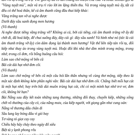
"Vùng tuyệt mù"
, một vũ trụ
rì rào lời im lặng thiên thu
. Và trong vùng tuyệt mù ấy, tất cả
đều có thể hoá thân, kể cả âm thanh cũng đầu thai kiếp khác:
Vầng trăng tan vỡ ai nghe được
Dưới đáy sầu xanh đọng men hương
(Vô thanh)
Ai nghe được tiếng
vầng trăng vỡ
? Không ai cả, bởi cái tiếng, cái âm thanh trăng vỡ ấy đã
chết đi, đã hoá kiếp, để chui xuống đáy, đáy cái gì:
đáy sầu xanh
! Và hình như
nó
(tức là cái
âm thanh trăng vỡ ấy) còn dám đọng lại thành
men hương
! Vật thể liên tiếp tán rồi tụ, đổi
kiếp như thay áo trong vùng tuyệt mù. Hoặc đôi khi nhà thơ dìm mình trong mộng, trong
nhớ, trong cô đơn, rồi bỗng buông câu hỏi:
Làm sao chở mộng về bến cũ
Bãi cát dài hạt nhớ đơn côi.
(Vô thanh)
Làm sao chở mộng về bến cũ
một câu hỏi lẩn thẩn nhưng vô cùng thơ mộng, tiếp theo là
một xác định không kém phần nghi vấn:
Bãi cát dài hạt nhớ đơn côi
. Chẳng biết mỗi
hạt cát
là một
hạt nhớ
, hay trên bãi dài muôn trùng hạt cát, chỉ có một mình
hạt nhớ
trơ vơ, đơn
côi, không bè bạn?
Bài
Nắng
sau đây kết toán những tang thương, những đổi thay, chuyển kiếp, những sống
chết vô thường của cây cỏ, của nắng mưa, của kiếp người, với giọng gần như cung oán:
Nắng về thương dấu chân đi
Sầu lung lay bóng đâu vì gió bay
Tơ vàng tỏ giọt cay cay
Chiều hây hây chảy theo ngày đổ xiêu
Biệt tà y lạnh phong rêu