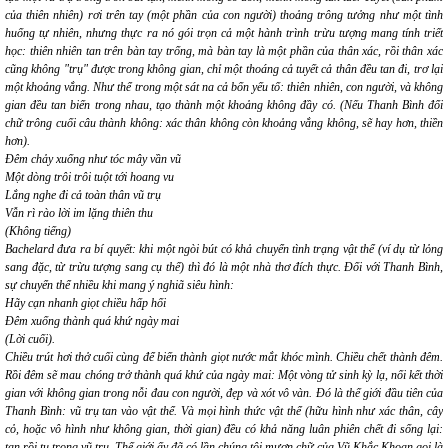
của thiên nhiên) rơi trên tay (một phần của con người) thoảng trông tưởng như một tình
huống tự nhiên, nhưng thực ra nó gói trọn cả một hành trình trừu tượng mang tính triết
học:
thiên nhiên
tan trên bàn tay trống, mà bàn tay là một phần của
thân xác
, rồi thân xác
cũng không "trụ" được trong
không gian
, chỉ một thoáng cả
tuyết
cả
thân
đều tan đi, trơ lại
một
khoảng vắng
. Như thể trong một sát na cả bốn yếu tố: thiên nhiên, con người, và không
gian đều tan biến trong nhau, tạo thành một khoảng
không
đầy
có
. (Nếu Thanh Bình đổi
chữ
trông
cuối câu thành
không
:
xác thân không còn khoảng vắng không
, sẽ hay hơn, thiền
hơn).
Đêm chảy xuống như tóc mây vần vũ
Một dòng trôi trôi tuột tới hoang vu
Lắng nghe đi cả toàn thân vũ trụ
Vẫn rì rào lời im lặng thiên thu
(Không tiếng
)
Bachelard đưa ra bí quyết: khi một ngòi bút có khả chuyển tình trạng vật thể (ví dụ từ lỏng
sang đặc, từ trừu tượng sang cụ thể) thì đó là một nhà thơ đích thực. Đối với Thanh Bình,
sự chuyển thể nhiều khi mang ý nghiã siêu hình:
Hãy cạn nhanh giọt chiều hấp hối
Đêm xuống thành quá khứ ngày mai
(Lời cuối)
.
Chiều trút hơi thở cuối cùng để biến thành giọt nước mắt khóc mình. Chiều chết thành đêm.
Rồi đêm sẽ mau chóng trở thành quá khứ của ngày mai: Một vòng tử sinh kỳ lạ, nối kết thời
gian với không gian trong nỗi đau con người, đẹp và xót vô vàn. Đó là thế giới đầu tiên của
Thanh Bình: vũ trụ tan vào vật thể. Và mọi hình thức vật thể (hữu hình như xác thân, cây
cỏ, hoặc vô hình như không gian, thời gian) đều có khả năng luân phiên chết đi sống lại:
tan rồi tụ trong vũ trụ. Thế giới ấy đã có lần chúng tôi mượn chữ của Vũ Khắc Khoan gọi là