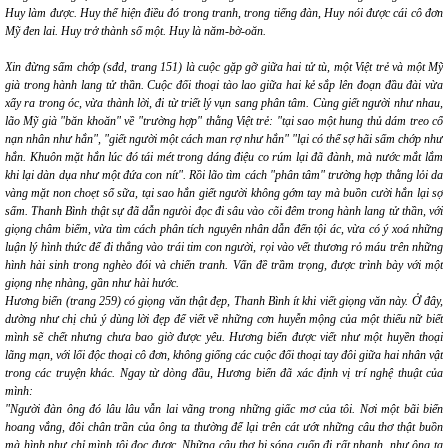
Huy làm được. Huy thể hiện điều đó trong tranh, trong tiếng đàn, Huy nói được cái cô đơn
Mỹ đen lai. Huy trở thành số một. Huy là năm-bờ-oăn.
Xin đừng sấm chớp
(sđd, trang 151) là cuộc gặp gỡ giữa hai tử tù, một Việt trẻ và một Mỹ
già trong hành lang tử thần. Cuộc đối thoại tào lao giữa hai kẻ sắp lên đoạn đầu đài vừa
xẩy ra trong óc, vừa thành lời, đi từ triết lý vụn sang phân tâm. Cùng giết người như nhau,
lão Mỹ già "băn khoăn" về "trường hợp" thằng Việt trẻ:
"tại sao một hung thủ dám treo cổ
nạn nhân như hắn", "giết người một cách man rợ như hắn" "lại có thể sợ hãi sấm chớp như
hắn. Khuôn mặt hắn lúc đó tái mét trong dáng điệu co rúm lại đã đành, mà nước mắt lắm
khi lại dàn dụa như một đứa con nít".
Rồi lão tìm cách "phân tâm" trường hợp thằng lỏi da
vàng mặt non choẹt sổ sữa, tại sao hắn giết người không gớm tay mà buồn cười hắn lại sợ
sấm. Thanh Bình thật sự đã dẫn ngưòi đọc đi sâu vào cõi đêm trong hành lang tử thần, với
giọng châm biếm, vừa tìm cách phân tích nguyên nhân dẫn đến tội ác, vừa có ý xoá những
luận lý hình thức để đi thẳng vào trái tim con người, rọi vào vết thương rỏ máu trên những
hình hài sinh trong nghèo đói và chiến tranh. Vấn đề trầm trọng, được trình bày với một
giọng nhẹ nhàng, gần như hài hước.
Hương
biển
(trang 259) có giọng văn thật đẹp, Thanh Bình ít khi viết giọng văn này. Ở đây,
dường như chị chủ ý dùng lời đẹp để viết về những cơn huyễn mộng của một thiếu nữ biết
mình sẽ chết nhưng chưa bao giờ được yêu.
Hương biển
được viết như một huyền thoại
lãng mạn, với lối độc thoại cô đơn, không giống các cuộc đối thoại tay đôi giữa hai nhân vật
trong các truyện khác. Ngay từ dòng đầu,
Hương biển
đã xác định vị trí nghệ thuật của
mình:
"Người đàn ông đó lâu lâu vẫn lai vãng trong những giấc mơ của tôi. Nơi một bãi biển
hoang vắng, đôi chân trần của ông ta thường để lại trên cát ướt những câu thơ thật buồn
mà hình như chỉ mình tôi đọc được. Những câu thơ bị sóng cuốn đi rất nhanh, như ông ta