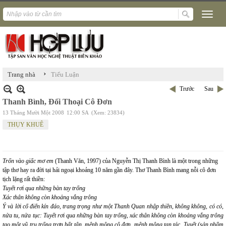
›
Trang nhà
Tiểu Luận
Trước
Sau
Thanh Bình, Đối Thoại Cô Đơn
13 Tháng Mười Một 2008
12:00 SA
(Xem: 23834)
THỤY KHUÊ
Trốn vào giấc mơ em
(Thanh Văn, 1997) của Nguyễn Thị Thanh Bình là một trong những
tập thơ hay ra đời tại hải ngoại khoảng 10 năm gần đây. Thơ Thanh Bình mang nỗi cô đơn
tịch lặng rất thiền:
Tuyết rơi qua những bàn tay trống
Xác thân không còn khoảng vắng trông
Ý và lời cổ điển kín đáo, trang trọng như một Thanh Quan nhập thiền, không không, có có,
nửa tu, nửa tục:
Tuyết rơi qua những bàn tay trống
,
xác thân không còn khoảng vắng trông
tạo một vũ trụ trống trơn bất tận, mênh mông cô đơn, mênh mông tan tác. Tuyết (sản phẩm