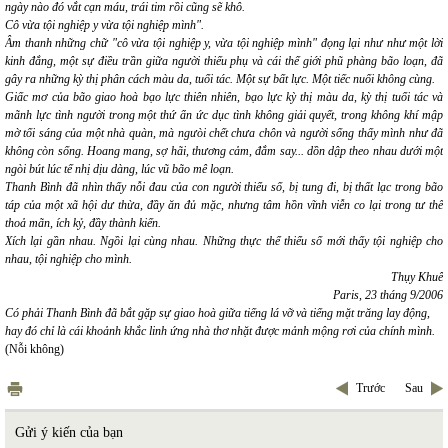
ngày nào đó vắt cạn máu, trái tim rồi cũng sẽ khô.
Cô vừa tội nghiệp y vừa tội nghiệp mình".
Âm thanh những chữ
"cô vừa tội nghiệp y, vừa tội nghiệp mình"
đọng lại như như một lời
kinh đắng, một sự điều trần giữa người thiếu phụ và cái thế giới phũ phàng bão loạn, đã
gây ra những kỳ thị phân cách màu da, tuổi tác. Một sự bất lực. Một tiếc nuối không cùng.
Giấc mơ của bão
giao hoà bạo lực thiên nhiên, bạo lực kỳ thị màu da, kỳ thị tuổi tác và
mãnh lực tình người trong một thứ ẩn ức dục tình không giải quyết, trong không khí mập
mờ tối sáng của một nhà quàn, mà ngưòi chết chưa chôn và người sống thấy mình như đã
không còn sống. Hoang mang, sợ hãi, thương cảm, đắm say... dồn dập theo nhau dưới một
ngòi bút lúc tế nhị dịu dàng, lúc vũ bão mê loạn.
Thanh Bình đã nhìn thấy nỗi đau của con người thiểu số, bị tung đi, bị thất lạc trong bão
táp của một xã hội dư thừa, đầy ăn đủ mặc, nhưng tâm hồn vĩnh viễn co lại trong tư thế
thoả mãn, ích kỷ, đầy thành kiến.
Xích lại gần nhau. Ngồi lại cùng nhau. Những thực thể thiểu số mới thấy tội nghiệp cho
nhau, tội nghiệp cho mình.
Thụy Khuê
Paris, 23 tháng 9/2006
Có phải Thanh Bình đã bắt gặp sự giao hoà giữa tiếng lá vỡ và tiếng mặt trăng lay động,
hay đó chỉ là cái khoảnh khắc linh ứng nhà thơ nhặt được mảnh mộng rơi của chính mình.
(Nỗi không)
Trước
Sau
Gửi ý kiến của bạn