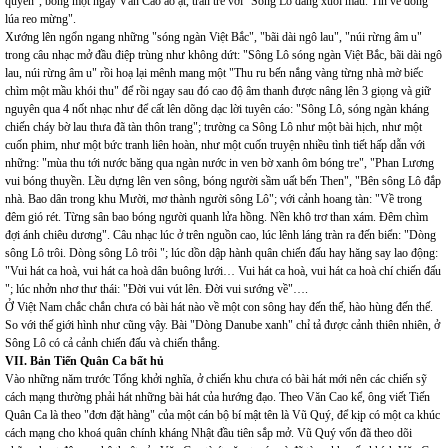
quyên", bỗng một ngày Văn Cao ào ạt, tràn trề với "Sông Lô đang xuôi mau. Tin về đồng
lúa reo mừng".
Xướng lên ngổn ngang những "sóng ngàn Việt Bắc", "bãi dài ngô lau", "núi rừng âm u"
trong câu nhạc mở đầu điệp trùng như không dứt: "Sông Lô sóng ngàn Việt Bắc, bãi dài ngô
lau, núi rừng âm u" rồi hoạ lại mênh mang một "Thu ru bến nắng vàng từng nhà mờ biếc
chìm một mầu khói thu" để rồi ngay sau đó cao độ âm thanh được nâng lên 3 giọng và giữ
nguyên qua 4 nốt nhạc như để cất lên dõng dạc lời tuyên cáo: "Sông Lô, sóng ngàn kháng
chiến cháy bờ lau thưa đã tàn thôn trang"; trường ca Sông Lô như một bài hịch, như một
cuốn phim, như một bức tranh liên hoàn, như một cuốn truyện nhiều tình tiết hấp dẫn với
những: "mùa thu tới nước băng qua ngàn nước in ven bờ xanh ôm bóng tre", "Phan Lương
vui bóng thuyền. Lều dựng lên ven sông, bóng người sầm uất bến Then", "Bên sông Lô đắp
nhà. Bao dân trong khu Mười, mơ thành người sông Lô"; với cảnh hoang tàn: "Về trong
đêm gió rét. Từng sân bao bóng người quanh lửa hồng. Nền khô trơ than xám. Đêm chìm
đợi ánh chiêu dương". Câu nhạc lúc ở trên nguồn cao, lúc lênh láng tràn ra đến biển: "Dòng
sông Lô trôi. Dòng sông Lô trôi "; lúc dồn dập hành quân chiến đấu hay hăng say lao động:
"Vui hát ca hoà, vui hát ca hoà dân buông lưới… Vui hát ca hoà, vui hát ca hoà chí chiến đấu
"; lúc nhởn nhơ thư thái: "Đời vui vút lên. Đời vui sướng về"….
Ở Việt Nam chắc chắn chưa có bài hát nào về một con sông hay đến thế, hào hùng đến thế.
So với thế giới hình như cũng vậy. Bài "Dòng Danube xanh" chỉ tả được cảnh thiên nhiên, ở
Sông Lô có cả cảnh chiến đấu và chiến thắng.
VII. Bản Tiến Quân Ca bất hủ
Vào những năm trước Tổng khởi nghĩa, ở chiến khu chưa có bài hát mới nên các chiến sỹ
cách mạng thường phải hát những bài hát của hướng đạo. Theo Văn Cao kể, ông viết Tiến
Quân Ca là theo "đơn đặt hàng" của một cán bộ bí mật tên là Vũ Quý, để kịp có một ca khúc
cách mạng cho khoá quân chính kháng Nhật đầu tiên sắp mở. Vũ Quý vốn đã theo dõi