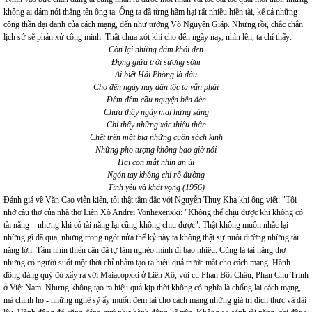
không ai dám nói thẳng tên ông ta. Ông ta đã từng hãm hại rất nhiều hiền tài, kể cả những
công thần đại danh của cách mạng, đến như tướng Võ Nguyên Giáp. Nhưng rồi, chắc chắn
lịch sử sẽ phán xử công minh. Thật chua xót khi cho đến ngày nay, nhìn lên, ta chỉ thấy:
Còn lại những đám khói đen
Đọng giữa trời sương sớm
Ai biết Hải Phòng là đâu
Cho đến ngày nay dân tộc ta vẫn phải
Đêm đêm cầu nguyện bên đèn
Chưa thấy ngày mai hửng sáng
Chỉ thấy những xác thiêu thân
Chết trên mặt bìa những cuốn sách kinh
Những pho tượng không bao giờ nói
Hai con mắt nhìn an ủi
Ngón tay không chỉ rõ đường
Tình yêu và khát vọng (1956)
Đánh giá về Văn Cao viễn kiến, tôi thật tâm đắc với Nguyễn Thuỵ Kha khi ông viết: "Tôi
nhớ câu thơ của nhà thơ Liên Xô Andrei Vonhexenxki: "Không thể chịu được khi không có
tài năng – nhưng khi có tài năng lại cũng không chịu được". Thật không muốn nhắc lại
những gì đã qua, nhưng trong ngót nửa thế kỷ này ta không thật sự nuôi dưỡng những tài
năng lớn. Tầm nhìn thiển cận đã tự làm nghèo mình đi bao nhiêu. Cũng là tài năng thơ
nhưng có người suốt một thời chỉ nhằm tạo ra hiệu quả trước mắt cho cách mạng. Hành
động đáng quý đó xẩy ra với Maiacopxki ở Liên Xô, với cụ Phan Bội Châu, Phan Chu Trinh
ở Việt Nam. Nhưng không tạo ra hiệu quả kịp thời không có nghĩa là chống lại cách mạng,
mà chính họ - những nghệ sỹ ấy muốn đem lại cho cách mạng những giá trị đích thực và dài