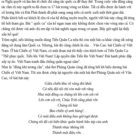
ra Nghị quyết và ầm ầm tổ chức thi sáng tác quốc ca để thay thế. Trong cuộc vận động sáng
tác rầm rộ này người ta đã chọn ra 17 bài trong vòng sơ khảo. Tất cả đều được ấn hành với
số lượng lớn và Đài Phát thanh đã phát oang oang trên cả nước suốt một thời gian dài.
Phấn khích bởi sự khích lệ rộn rã của hệ thống tuyên truyền, người viết bài này cũng đã từng
hồ hởi tham gia. Bài " quốc ca" của kẻ ngạo mạn này không được chọn vào vòng nào cả. Có
chăng chỉ được vài anh chị em tập và hát nghêu ngao trong cơ quan. Bây giờ nghĩ lại thấy
xấu hổ quá!
Trộm nghĩ, nếu không muốn dùng Tiến Quân Ca nữa thì còn một bài ca khác cũng rất xứng
đáng sử dụng làm Quốc ca. Nhưng, bài đó cũng chính là của… Văn Cao: bài Chiến sỹ Việt
Nam. Ở bài Chiến sỹ Việt Nam, có một đoạn mà tôi thấy còn thích hơn cả Tiến Quân Ca:
"Thề phục quốc. Tiến lên Việt Nam! Lập quyền dân Tiến lên Việt Nam! Đài hạnh phúc đắp
xây tự do. Việt Nam tranh đấu chống quân ngoại xâm".
Như là "đồng khí tương cầu", nhà thơ Phùng Quán cũng đã từng hết lời biểu dương bài
Chiến sỹ Việt Nam. Tôi xin được chép lại nguyên văn một bài thơ Phùng Quán nói về Văn
Cao, về bài hát này:
Giữa chiến khu võ vàng đói khát
Cả tiểu đội tôi chỉ còn mắt với răng
Như một đồng ca chúng tôi lên cơn sốt rét
Lên cơn sốt rét, Chúa Trời cũng phải rên
Chúng tôi hát:
Bao chiến sỹ anh hùng!…
Có một điều anh không bao giờ ngờ được
Chúng tôi đã cải biên khúc quân hành bão táp của anh
Thành nhạc không lời
Thành một điệu rên…