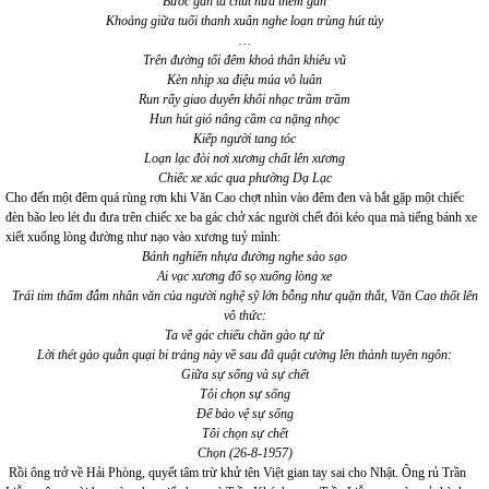
Bước gần ta chút nữa thêm gần
Khoảng giữa tuổi thanh xuân nghe loạn trùng hút tủy
…
Trên đường tối đêm khoả thân khiêu vũ
Kèn nhịp xa điệu múa vô luân
Run rẩy giao duyên khối nhạc trầm trầm
Hun hút gió nâng cầm ca nặng nhọc
Kiếp người tang tóc
Loạn lạc đòi nơi xương chất lên xương
Chiếc xe xác qua phường Dạ Lạc
Cho đến một đêm quá rùng rợn khi Văn Cao chợt nhìn vào đêm đen và bắt gặp một chiếc
đèn bão leo lét đu đưa trên chiếc xe ba gác chở xác người chết đói kéo qua mà tiếng bánh xe
xiết xuống lòng đường như nạo vào xương tuỷ mình:
Bánh nghiến nhựa đường nghe sào sạo
Ai vạc xương đổ sọ xuống lòng xe
Trái tim thấm đẫm nhân văn của người nghệ sỹ lớn bỗng như quặn thắt, Văn Cao thốt lên
vô thức:
Ta về gác chiếu chăn gào tự tử
Lời thét gào quằn quại bi tráng này về sau đã quật cường lên thành tuyên ngôn:
Giữa sự sống và sự chết
Tôi chọn sự sống
Để bảo vệ sự sống
Tôi chọn sự chết
Chọn (26-8-1957)
Rồi ông trở về Hải Phòng, quyết tâm trừ khử tên Việt gian tay sai cho Nhật. Ông rủ Trần