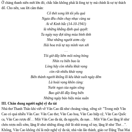
Ở chàng thanh niên mới lớn đó, chắc hẳn không phải là lòng tự ty mà chính là sự tự thách
đố. Cho nên, sau lời cảm thán:
Cố thét song lời tôi yếu quá
Ngựa đều chân chạy nhạc càng xa
Ai về Kinh bắc (14-10-1941)
là những khẳng định quả quyết:
Ta ngày nay đợi từng mùa bình tĩnh
Như những người ươm cây
Hái hoa trái tự tay mình vun xới
…
Tôi giờ đây liếm môi nóng bỏng
Nhìn ra biển bao la
Lòng hãy còn nhiều khát vọng
còn rất nhiều khát vọng
Biến thành người khổng lồ kêu khát suốt ngày đêm
Là hoài vọng khôn cùng:
Nước ngọt của ngàn sông
Bao giờ đổ đầy lòng biển
Những ngày báo hiệu mùa xuân
III. Chân dung người nghệ sỹ đa tài
Nhà thơ Thanh Thảo khi viết về Văn Cao đã như choáng váng, sững sờ: "Trong một Văn
Cao có quá nhiều Văn Cao: Văn Cao thơ, Văn Cao hoạ, Văn Cao hiệp sỹ, Văn Cao Quốc
ca, Văn Cao rượu đế… Một Văn Cao đa tài, đa nguyên, đa nạn… Một Văn Cao lặng lẽ như
chén rượu mỗi sớm, lặng lẽ như những dòng chữ lít nhít trong sổ tay, lặng lẽ như Thơ…".
Không, Văn Cao không chỉ là một nghệ sỹ đa tài, nhà văn lão thành, giáo sư Đặng Thai Mai