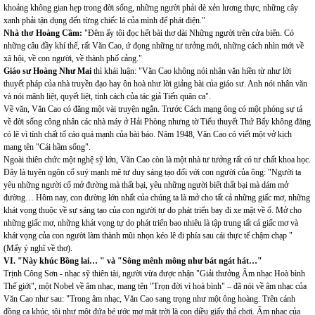
khoảng không gian hẹp trong đời sống, những người phải dè xẻn lương thực, những cây
xanh phải tận dụng đến từng chiếc lá của mình để phát điện."
Nhà thơ Hoàng Cầm:
"Đêm ấy tôi đọc hết bài thơ dài Những người trên cửa biển. Có
những câu đầy khí thế, rất Văn Cao, ứ đọng những tư tưởng mới, những cách nhìn mới về
xã hội, về con người, về thành phố cảng."
Giáo sư Hoàng Như Mai
thì khái luận: "Văn Cao không nói nhân văn hiền từ như lời
thuyết pháp của nhà truyền đạo hay ôn hoà như lời giảng bài của giáo sư. Anh nói nhân văn
và nói mãnh liệt, quyết liệt, tính cách của tác giả Tiến quân ca".
Về văn, Văn Cao có đăng một vài truyện ngắn. Trước Cách mạng ông có một phóng sự tả
về đời sống công nhân các nhà máy ở Hải Phòng nhưng tờ Tiểu thuyết Thứ Bẩy không đăng
có lẽ vì tính chất tố cáo quá mạnh của bài báo. Năm 1948, Văn Cao có viết một vở kịch
mang tên "Cái hầm sống".
Ngoài thiên chức một nghệ sỹ lớn, Văn Cao còn là một nhà tư tưởng rất có tư chất khoa học.
Đây là tuyên ngôn cổ suý mạnh mẽ tư duy sáng tạo đối với con người của ông: "Người ta
yêu những người cố mở đường mà thất bại, yêu những người biết thất bại mà dám mở
đường… Hôm nay, con đường lớn nhất của chúng ta là mở cho tất cả những giấc mơ, những
khát vọng thuộc về sự sáng tạo của con người tự do phát triển bay đi xe mật về ổ. Mở cho
những giấc mơ, những khát vọng tự do phát triển bao nhiêu là tập trung tất cả giấc mơ và
khát vọng của con người làm thành mũi nhọn kéo lê đi phía sau cái thực tế chậm chạp "
(Mấy ý nghĩ về thơ).
VI. "Này khúc Bồng lai… " và "Sông mênh mông như bát ngát hát…"
Trịnh Công Sơn - nhạc sỹ thiên tài, người vừa được nhận "Giải thưởng Âm nhạc Hoà bình
Thế giới", một Nobel về âm nhạc, mang tên "Trọn đời vì hoà bình" – đã nói về âm nhạc của
Văn Cao như sau: "Trong âm nhạc, Văn Cao sang trọng như một ông hoàng. Trên cánh
đồng ca khúc, tôi như một đứa bé ước mơ mặt trời là con diều giấy thả chơi. Âm nhạc của