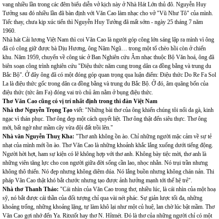
vang nhiều lần trong các đêm biểu diễn vở kịch này ở Nhà Hát Lớn thủ đô. Nguyễn Huy
Tưởng sau đó nhiều lần đã bàn định với Văn Cao làm nhạc cho vở "Vũ Như Tô" của mình.
Tiếc thay, chưa kịp xúc tiến thì Nguyễn Huy Tưởng đã mất sớm - ngày 25 tháng 7 năm
1960.
Nhà hát Cải lương Việt Nam thì coi Văn Cao là người góp công lớn sáng lập ra mình vì ông
đã có công giữ được bà Dịu Hương, ông Năm Ngũ… trong một tổ chèo hồi còn ở chiến
khu. Năm 1959, chuyển về công tác ở Ban Nghiên cứu Âm nhạc thuộc Bộ Văn hoá, ông đã
biên soạn công trình nghiên cứu "Điệu thức năm cung trong dân ca đồng bằng và trung du
Bắc Bộ". Ở đây ông đã có một đóng góp quan trọng qua luận điểm: Điệu thức Do Re Fa Sol
La là điệu thức gốc trong dân ca đồng bằng và trung du Bắc Bộ. Ở đó, âm quãng bốn của
điệu thức (tức âm Fa) đóng vai trò chủ âm nằm ở bụng điệu thức.
Thơ Văn Cao cũng có vị trí nhất định trong thi đàn Việt Nam
Nhà thơ Nguyễn Trọng Tạo
viết: "Những bài thơ của ông khiến chúng tôi nổi da gà, kinh
ngạc vì thán phục. Thơ ông đẹp một cách quyết liệt. Thơ ông thật đến siêu thực. Thơ ông
mới, bất ngờ như mầm cây vừa đội đất trồi lên."
Nhà văn Nguyễn Thuỵ Kha:
"Thơ anh không ồn ào. Chỉ những người mặc cảm về sự tẻ
nhạt của mình mới ồn ào. Thơ Văn Cao là những khoảnh khắc lắng xuống dưới tiếng động.
Người hời hợt, ham sự kiện có lẽ không hợp với thơ anh. Không bày tiệc mời, thơ anh là
những viên tăng lực cho con người giữa đời sống cần lao, nhọc nhằn. Nó trụi trần nhưng
không thô thiển. Nó đẹp nhưng không diêm dúa. Nó lắng buồn nhưng không chán nản. Thi
pháp Văn Cao thật khó bắt chước nhưng tạo được ảnh hưởng mạnh tới thế hệ trẻ".
Nhà thơ Thanh Thảo:
"Cái nhìn của Văn Cao trong thơ, nhiều lúc, là cái nhìn của một hoạ
sỹ, nó bắt được cái thần của đối tượng chỉ qua vài nét phác. Sự giản lược tối đa, những
khoảng trống, những khoảng lặng, tự làm khô lại như một củ huệ, lan chờ lúc bật mầm. Thơ
Văn Cao gợi nhớ đến Ya. Ritxtốt hay thơ N. Hỉtmét. Đó là thơ của những người chỉ có một