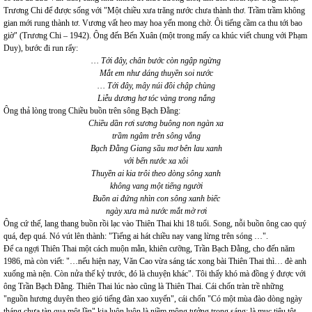
Trương Chi để được sống với "Một chiều xưa trăng nước chưa thành thơ. Trầm trầm không
gian mới rung thành tơ. Vương vất heo may hoa yến mong chờ. Ôi tiếng cầm ca thu tới bao
giờ" (Trương Chi – 1942). Ông đến Bến Xuân (một trong mấy ca khúc viết chung với Phạm
Duy), bước đi run rẩy:
… Tới đây, chân bước còn ngập ngừng
Mắt em như dáng thuyền soi nước
… Tới đây, mây núi đồi chập chùng
Liễu dương hơ tóc vàng trong nắng
Ông thả lòng trong Chiều buồn trên sông Bạch Đằng:
Chiều dần rơi sương buông non ngàn xa
trầm ngâm trên sông vắng
Bạch Đằng Giang sầu mơ bên lau xanh
với bến nước xa xôi
Thuyền ai kia trôi theo dòng sông xanh
không vang một tiếng người
Buồn ai đứng nhìn con sông xanh biếc
ngày xưa mà nước mắt mờ rơi
Ông cứ thế, lang thang buồn rồi lạc vào Thiên Thai khi 18 tuổi. Song, nỗi buồn ông cao quý
quá, đẹp quá. Nó vút lên thành: "Tiếng ai hát chiều nay vang lừng trên sóng …".
Để ca ngợi Thiên Thai một cách muộn mằn, khiên cưỡng, Trần Bạch Đằng, cho đến năm
1986, mà còn viết: "…nếu hiện nay, Văn Cao vừa sáng tác xong bài Thiên Thai thì… đè anh
xuống mà nện. Còn nửa thế kỷ trước, đó là chuyện khác". Tôi thấy khó mà đồng ý được với
ông Trần Bạch Đằng. Thiên Thai lúc nào cũng là Thiên Thai. Cái chốn tràn trề những
"nguồn hương duyên theo gió tiếng đàn xao xuyến", cái chốn "Có một mùa đào dòng ngày
tháng chưa tàn qua một lần" kia luôn luôn là niềm mộng tưởng trong sáng; là mục tiêu tột