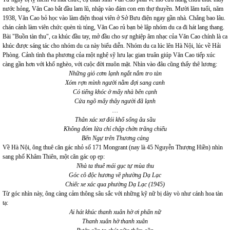
nước hỏng, Văn Cao bắt đầu lam lũ, nhập vào đám con em thợ thuyền. Mười lăm tuổi, năm
1938, Văn Cao bỏ học vào làm điện thoại viên ở Sở Bưu điện ngay gần nhà. Chẳng bao lâu.
chán cảnh làm viên chức quèn tù túng, Văn Cao rủ bạn bè lập nhóm du ca đi hát lang thang.
Bài "Buồn tàn thu", ca khúc đầu tay, mở đầu cho sự nghiệp âm nhạc của Văn Cao chính là ca
khúc được sáng tác cho nhóm du ca này biểu diễn. Nhóm du ca lúc lên Hà Nội, lúc về Hải
Phòng. Cảnh tình tha phương của một nghệ sỹ lưu lạc gian truân giúp Văn Cao tiếp xúc
càng gần hơn với khổ nghèo, với cuộc đời muôn mặt. Nhìn vào đâu cũng thấy thê lương:
Những giỏ cơm lạnh ngắt nắm tro tàn
Xóm rợn mình người nằm đợi sang canh
Có tiếng khóc ở mấy nhà bên cạnh
Cửa ngõ mấy thây người đã lạnh
…
Thân xác xơ đói khổ sống âu sầu
Không đóm lửa chỉ chập chờn trăng chiếu
Bến Ngự trên Thương cảng
Về Hà Nội, ông thuê căn gác nhỏ số 171 Mongrant (nay là 45 Nguyễn Thượng Hiền) nhìn
sang phố Khâm Thiên, một căn gác ọp ẹp:
Nhà ta thuê mái gục tự mùa thu
Góc cô độc hương về phường Dạ Lạc
Chiếc xe xác qua phường Dạ Lạc (1945)
Từ góc nhìn này, ông càng cảm thông sâu sắc với những kỹ nữ bị dày vò như cánh hoa tàn
tạ:
Ai hát khúc thanh xuân hờ ơi phấn nữ
Thanh xuân hờ thanh xuân