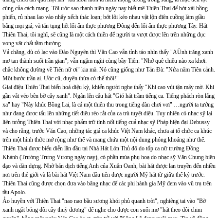
cùng của cách mạng. Tôi ước sao thanh niên ngày nay biết mê Thiên Thai để bớt xài hồng
phiến, rủ nhau lao vào nhẩy xếch thác loạn; bớt lôi kéo nhau vật lộn điên cuồng làm giầu
bằng mọi giá; và tán tụng hết lối ẩm thực phương Đông đến lối ẩm thực phương Tây. Hát
Thiên Thai, tôi nghĩ, sẽ cũng là một cách thiền để người ta vượt được lên trên những dục
vọng vật chất tầm thường.
Vả chăng, dù có lạc vào Đào Nguyên thì Văn Cao vẫn tỉnh táo nhìn thấy "AÙnh trăng xanh
mơ tan thành suối trần gian"; vẫn ngậm ngùi cùng bầy Tiên: "Nhớ quê chiều nào xa khơi.
chắc không đường về Tiên nữ ơi" kia mà. Nó cũng giống như Tản Đà: "Nửa năm Tiên cảnh.
Một bước trần ai. Ước cũ, duyên thừa có thế thôi!"
Giai điệu Thiên Thai biến hoá diệu kỳ, khiến người nghe thấy "Khi cao vút tận mây mờ. Khi
gần vắt vẻo bên bờ cây xanh". Ngân lên câu hát "Gió hát trầm tiếng ca. Tiếng phách ròn lắng
xa" hay "Này khúc Bồng Lai, là cả một thiên thu trong tiếng đàn chơi vơi" …người ta tưởng
như đang được tấu lên những tiết điệu réo rắt của ca trù tuyệt diệu. Tuy nhiên có nhạc sỹ lại
liên tưởng Thiên Thai với nhạc phẩm trữ tình nổi tiếng cuả nhạc sỹ Pháp hiện đại Debussy
và cho rằng, trước Văn Cao, những tác giả ca khúc Việt Nam khác, chưa ai tổ chức ca khúc
trên một hình thức mở rộng như thế và mang chứa một nội dung phóng khoáng như thế.
Thiên Thai được biểu diễn lần đầu tại Nhà Hát Lớn Thủ đô do tốp ca nữ trường Đồng
Khánh (Trường Trưng Vương ngày nay), có phần múa phụ hoạ do nhạc sỹ Văn Chung biên
đạo và dàn dựng. Nhờ bản dịch tiếng Anh của Xuân Oanh, bài hát được lan truyền đến nhiều
nơi trên thế giới và là bài hát Việt Nam đầu tiên được người Mỹ hát từ giữa thế kỷ trước.
Thiên Thai cũng được chọn đưa vào băng nhạc để các phi hành gia Mỹ đem vào vũ trụ trên
tầu Apolo.
Ảo huyền với Thiên Thai "nao nao bầu sương khói phủ quanh trời", nghiêng tai vào "Bờ
xanh ngắt bóng đôi cây thuỳ dương" để nghe cho được con suối mơ "hát theo đôi chim