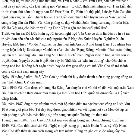
Liễn, một người bạn cùng học tiểu học, và Trần Khánh – em Trần Liễn, sau này trở thành
một ca sỹ nổi tiếng của Đài Tiếng nói Việt nam – tổ chức thực hiện nhiệm vụ. Trần Liễn đến
trước chọn chỗ nằm hút ngay sau Đỗ Đức Phin. Dụ Phin hút thật phê, Lúc ấy Văn Cao đột
ngột tiến vào, có Trần Khánh hộ vệ. Trần Liễn đọc nhanh bản tuyên cáo và Văn Cao nổ
súng trúng đầu tên Phin, Văn Cao phóng xe đạp về nhà Doãn Tòng cải trang rồi trốn biệt.
Về Hà Nội ông còn bắn trượt Cung Đình Vận ở gần rạp hát cuối phố Huế.
Trước vụ ám sát Đỗ Đức Phin người ta còn nghi ngờ Văn Cao có dính líu đến vụ in và rải
truyền đơn dẫn đến cái chết của một người tên là Nghiêm Xuân Huyễn. Nghiêm Xuân
Huyễn, tước hiệu "Voi đen" nguyên là chủ hiệu ảnh Aristic ở phố hàng Đàn. Tuy nhiên bên
trong hiệu ảnh lại là toà soạn và nhà in của tuần báo "Rạng Đông" và một tờ báo trào phúng
lấy tên là "Con Ong" do Tam Lang Vũ Đình Chí chủ biên. Ngoài việc in báo, ở đây còn in
truyền đơn. Nguyễn Xuân Huyễn do vậy bị Nhật bắt và "xin âm dương" cho đến chết ở
trong nhà lao. Không biết ngẫu nhiên hay do tâm giao đồng chí mà Văn Cao đã trở thành
con rể của nhà cách mạng này.
Ngày 19 tháng 8 năm 1945, Văn Cao tự mình chỉ huy đoàn thanh niên xung phong đồng ca
bài "Tiến Quân Ca" của mình.
Năm 1946 Văn Cao được cử cùng Hà Đăng Ấn chuyên chở vũ khí và tiền vào mặt trận Nam
Bộ. Sau đó chính thức được mời tham gia Hội Văn hoá Cứu quốc và được bầu là Uỷ viên
Chấp hành.
Đầu năm 1947, ông được cử phụ trách một bộ phận điều tra đặc biệt của công an Liên khu
10 ở biên giới phía bắc. Tại đây ông được giao nhiệm vụ kết nghĩa với vua Mèo để lập ra
một phòng tuyến bảo mật chống sự tràn sang của quân Tưởng khi thua trận...
Tháng 3 năm 1948, Văn Cao được kết nạp vào đảng Cộng sản Đông Dương. Cuối năm
1949, Văn Cao thôi làm báo Văn Nghệ chuyển sang phụ trách Đoàn Nhạc sỹ Việt Nam.
Văn Cao dấn thân đi làm cách mạng với tâm niệm: "Càng tới gần cái cuộc sống đầy mâu