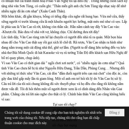
có nhuận bút cái tranh minh hoạ ở báo Văn Nghệ tôi lại đưa chị". Trong những cuốn sách ký
tặng nhà văn Sơn Tùng, có cuốn ghi: "Thân mến gửi anh chị Sơn Tùng tập nhạc này để nhớ
nhiều ngày đã ăn cơn nhạt" (Xuân Canh Thân).
Một hôm khác, đã gần khuya, bỗng có tiếng đập cửa nghe rất hung bạo. Vừa mở cửa, thấy
sững người vì trước khung cửa là một khuôn người lực lưỡng, mặt méo mó như có sẹo. Lấp
ló phía sau là Văn Cao rã rời, không còn thần sắc. Hắn nắm cánh tay đẩy Văn Cao vào:
-Khượt rồi. Bảo đưa về nhà với vợ, không chịu. Chỉ đường đưa tới đây!
Lúc tỉnh dậy, Văn Cao rùng rợn kể lại chuyện có người đến nhà rủ ra quán. Một bọn hùa
nhau đổ cho Văn Cao thật say rồi gọi xích lô chở đi. Rã rượu, Văn Cao nhận ra hình như
đang nằm trong một cái động nhà thổ, ghê sợ lắm. (Người ta dễ dàng liên tưởng đến vụ kéo
nhà thơ Bùi Minh Quốc đi hát Karaoke và vụ rủ tướng Trần Độ đến khách sạn Hữu Nghị để
bố trí quay phim, chụp ảnh).
Vì sao Văn Cao có thời gian dài " ngồi chơi xơi nước", có "nhiều ngày ăn cơm nhạt"? Quả
tình Văn Cao chưa hề bị tù như Nguyễn Hữu Đang, Trần Dần, Phùng Cung… Nhưng đối
với những trí thức như Văn Cao, cái đòn "đắm đuối người trên cạn mà chơi" còn độc ác, còn
gây đau khổ gấp mấy lần tù giam lỏng. Một số anh em trẻ hỏi tôi lý do Văn Cao bị xử lý.
Câu trả lời của tôi nói chung không đủ sức thuyết phục và họ đều cho rằng tôi không nắm
được vấn đề. Tôi đi hỏi thêm một số người được xem là có dính dáng đến Nhân văn Giai
phẩm. Chẳng câu trả lời nào nghe cho thật có lý. Chính bản thân Văn Cao cũng không hiểu
vì sao:
Tại sao tôi chạy?
tôi không hiểu tôi
Chúng tôi sử dụng cookie để cung cấp cho bạn trải nghiệm tốt nhất trên
Đồng ý
cả phố đuổi theo tôi
trang web của chúng tôi. Nếu tiếp tục, chúng tôi cho rằng bạn đã chấp
xe cộ đuổi theo tôi
thuận cookie cho mục đích này.
tôi chạy bạt mạng