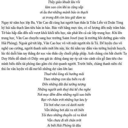
Thầy giáo khuất lâu rồi
làm sao còn khi ta cũng sắp
ơi ấu thơ những mảnh báo in thạch
ai trong đời còn lưu giữ dùm ta
Ngay từ năm học lớp Ba, Văn Cao đã cùng hai người bạn thân là Trần Liễn và Doãn Tòng
hý húi nấu thạch làm tiêu bản in báo. Báo viết bằng mực tím, có số lượng đến mấy trăm bản.
Tờ báo hấp dẫn đến nỗi vượt khỏi khối tiểu học, tán phát lên cả các lớp trung học. Khi lên
trung học, Văn Cao chuyển sang học trường Saint Josef (nay là trường bồi dưỡng giáo viên
Hải Phòng). Ngoài giờ tới lớp, Văn Cao học võ với một người tên là Tú. Để luyện cho võ
nghệ cao cường, người thanh niên mới lớn này, lúc thì nắm tay đấm vào tường huỳnh huỵch,
lúc thì duỗi bàn tay thẳng đơ xọc vào thân cây chuối phập phập. Anh chàng còn bắt chước Tạ
Duy Hiển dỗ dành cô Diệp -em gái út- đứng dang tay ép sát vào cánh cửa gỗ làm tiêu cho
mình biểu diễn tài phóng dao găm chi chit quanh người. Trước biển, chàng thanh niên chí
thú ôn văn luyện võ đã mơ hồ những dự cảm lớn lao:
Thuở nhỏ lòng tôi hướng mãi
Theo những con tầu biển ra đi
Đến những đất đai tưởng tượng
Những người anh thuỷ thủ kể cho nghe
Nơi mọc đêm đêm những ngôi sao biển
Rực rỡ chân trời những hạt lưu ly
Tôi bơi như con cá dưới nước
Vẫn không bơi dài ra tới biển
Tôi theo những thuyền cá ra khơi
Vẫn chưa đi tới chân trời
Ai biết Hải Phòng là đâu