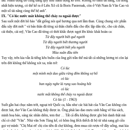
lâu. Hành động đó cũng đáng quý như hành động kể trên. Không so sánh tài năng, chỉ đồng
nhất hiện tượng, có thể kể ra ở Liên Xô cũ là Boris Pasternak, còn ở Việt Nam là Văn Cao và
một số tài năng cùng thế hệ anh".
IX. "Có lúc nước mắt không thể chảy ra ngoài được"
Sau suốt một đời hô hào "dắt giống nòi quê hương qua nơi lầm than. Cùng chung sức phấn
đấu xây đời mới " và bản thân đã từng xả thân chiến đấu cho độc lập dân tộc, cho cái chân,
cái thiện, cái mỹ, Văn Cao đã từng có thời khắc được ngợi lên khúc khải hoàn ca:
Từ đây người biết quê người
Từ đây người biết thương người
Từ đây người biết yêu người
Mùa xuân đầu tiên
Tuy vậy, trên kia vẫn là tiếng kêu buồn của ông gửi trần thế mà tất cả những lương tri còn lại
trên đời không thể không xót xa, trăn trở:
Có lúc
một mình một dao giữa rừng đêm không sợ hổ
có lúc
ban ngày nghe lá rụng sao hoảng hốt
có lúc
nước mắt không thể chảy ra ngoài được
Có lúc (1 - 1963)
Suốt gần hai chục năm trời, ngoại trừ Quốc ca, hầu như các bài hát của Văn Cao không còn
được hát, thơ Văn Cao không thấy được in. Ông phải lao đao mưu sinh bằng vẽ bìa sách,
minh hoạ báo, sáng tác nhãn diêm, tem thư … Tất cả đều không được ghi bút danh thật mà
chỉ có chữ "Văn". Nhà văn Sơn Tùng kể, có hôm ông lếch thếch đi bộ từ nhà sang gõ cửa
gọi vợ mình: "Chị Mai ơi! chị còn tiền đi chợ không, đem mua cút rượu về đây uống, mai kia