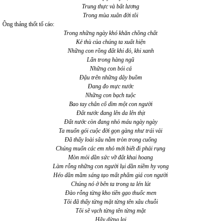
Trung thực và bất lương
Trong mùa xuân đời tôi
Ông thảng thốt tố cáo:
Trong những ngày khó khăn chồng chất
Kẻ thù của chúng ta xuất hiện
Những con rồng đất khi đỏ, khi xanh
Lẩn trong hàng ngũ
Những con bói cá
Đậu trên những dây buồm
Đang đo mực nước
Những con bạch tuộc
Bao tay chân cố dìm một con người
Đất nước đang lên da lên thịt
Đất nước còn đang nhỏ máu ngày ngày
Ta muốn gói cuộc đời gọn gàng như trái vải
Đã thấy loài sâu nằm tròn trong cuống
Chúng muốn các em nhỏ mới biết đi phải rụng
Mòn mỏi dần sức vỡ đất khai hoang
Làm rỗng những con người lụi dần niềm hy vọng
Héo dần mầm sáng tạo mất phẩm giá con người
Chúng nó ở bên ta trong ta lén lút
Đào rỗng từng kho tiền gạo thuốc men
Tôi đã thấy từng mặt từng tên xâu chuỗi
Tôi sẽ vạch từng tên từng mặt
Hãy dừng lại