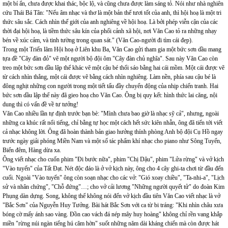
một bí ẩn, chưa được khai thác, bộc lộ, và cũng chưa được làm sáng tỏ. Nói như nhà nghiên
cứu Thái Bá Tân: "Nếu âm nhạc và thơ là một bản thể tươi tốt của anh, thì hội hoạ là một tri
thức sâu sắc. Cách nhìn thế giới của anh nghiêng về hội hoạ. Là bởi phép viễn cận của các
thời đại hội hoạ, là tiềm thức sâu kín của phối cảnh xã hội, nơi Văn Cao tỏ ra những nhạy
bén về xúc cảm, và tinh tường trong quan sát." (Văn Cao-người đi tìm cái đẹp).
Trong một Triến lãm Hội hoạ ở Liên khu Ba, Văn Cao gửi tham gia một bức sơn dầu mang
tựa đề "Cây đàn đỏ" vẽ một người bộ đội ôm "Cây đàn chủ nghĩa". Sau này Văn Cao còn
treo một bức sơn dầu lập thể khác vẽ một cậu bé thổi sáo bằng hai cái mồm. Một cái được vẽ
từ cách nhìn thẳng, một cái được vẽ bằng cách nhìn nghiêng. Làm nền, phía sau cậu bé là
đông nghịt những con người trong một tiết tấu đầy chuyển động của nhịp chiến tranh. Hai
bức sơn dầu lập thể này đã gieo hoạ cho Văn Cao. Ông bị quy kết: hình thức lai căng, nội
dung thì có vấn đề về tư tưởng!
Văn Cao nhiều lần tự định trước bạn bè: "Mình chưa bao giờ là nhạc sỹ cả", nhưng, ngoài
những ca khúc rất nổi tiếng, chỉ bằng tự học một cách hết sức kiên nhẫn, ông đã tiến tới viết
cả nhạc không lời. Ông đã hoàn thành bản giao hưởng thính phòng Anh bộ đội Cụ Hồ ngay
trước ngày giải phóng Miền Nam và một số tác phẩm khí nhạc cho piano như Sông Tuyến,
Biển đêm, Hàng dừa xa.
Ông viết nhạc cho cuốn phim "Đi bước nữa", phim "Chị Dậu", phim "Lửa rừng" và vở kịch
"Vào tuyến" của Tất Đạt. Nét độc đáo là ở vở kịch này, ông cho 4 cây ghi-ta chơi từ đầu đến
cuối. Ngoài "Vào tuyến" ông còn soạn nhạc cho các vở: "Gió xoay chiều", "Ta-nhi-a", "Lịch
sử và nhân chứng", "Chỗ đứng"…; cho vở cải lương "Những người quyết tử" do đoàn Kim
Phụng dàn dựng. Song, không thể không nói đến vở kịch đầu tiên Văn Cao viết nhạc là vở
"Bắc Sơn" của Nguyễn Huy Tưởng. Bài hát Bắc Sơn với ca từ bi tráng: "Khi nhìn châu xưa
bóng cờ mấy ánh sao vàng. Đồn cao vách đá nép mây huy hoàng" không chỉ rền vang khắp
miền "rừng núi ngàn tiếng hú căm hờn" suốt những năm dài kháng chiến mà còn được hát