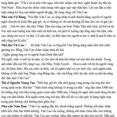
từng đánh giá: "Văn Cao là một viên ngọc trên bức khảm văn hoá- nghệ thuật của dân tộc
Việt Nam". Phác hoạ cho được chân dung viên ngọc quý này thật khó. Chỉ xin dẫn ra đây
mấy mảng ký hoạ của nhiều người đã gặp, đã cùng sống với Văn Cao:
Nhà văn Vũ Bằng
: "Nói đến Văn Cao, ai cũng nhận là anh duyên dáng, quyến rũ người
nghe chuyện từ buổi đầu gặp gỡ, và có những cử chỉ mã thượng dễ làm cho các cô gái yêu
mến… Anh bé nhỏ, ốm như Thâm Tâm mà cũng cao hơn Thâm Tâm một chút, da hơi tai tái.
Tóc anh xoã xuống trán như một cái lưỡi trai, bơ phờ rủ xuống cặp lông mày hơi rậm, mũi
cao, tiếng nói rụt rè và nhỏ. Cổ anh nhỏ, và điều làm cho người ta lưu ý nhất là anh lộ hầu và
mắt cũng hơi lộ nữa."
Nhà thơ Vũ Cao:
" …tôi thấy Văn Cao và Nguyễn Văn Bổng đang nằm trên một chiếc
giường tre. Bỗng Văn Cao chăm chăm nhìn tôi hỏi:
- Nghe giọng ông có vẻ người Nam Định lắm nhỉ?
Tôi nghĩ: chắc vì anh ấy là nhạc sỹ cho nên rất tinh khi nhận xét mọi thứ âm thanh. Xong,
anh nhắc đến núi Hồ, làng Gạo, chợ Hầu, Trình Xuyên …Hoá ra anh với tôi là người cùng
xã, chỉ khác thôn. Mà sao một cái thôn, cái xã nghèo khổ cơ cực như vậy, suốt nghìn năm
không có lấy một ông Thám, ông Bảng nào, vậy mà bỗng chốc lại nẩy sinh ra một tài năng
độc đáo như Văn Cao!"
Thi sĩ Nguyễn Trọng Tạo
: "Đến bây giờ tôi vẫn nhớ giọng vang trong của ông đọc thơ
trong quán rượu. Bài thơ " Năm buổi sáng không có trong sự thật " ông làm năm 1960 mà
tôi tưởng ông vừa làm trong quán rượu năm 1980 này. Chúng tôi nghe như nuốt từng lời thơ
ông vào tâm khảm. Khi ngấm rượu ông nói hay đến nỗi tôi có cảm giác là đang nghe ông
trong giáo đường chứ không phải giữa chợ."
Nhà văn Nam Dao:
"Văn Cao ngẩng đầu lên, dướn thẳng người. Những nốt nhạc nhẩy
nhót trên chín bậc thinh không. Văn Cao cúi xuống, những nốt nhạc chìm dần vào những
vực sâu tưởng sẽ mất hút. Văn Cao gục xuống, tiếng đàn nghẹn lại tăm tích mơ hồ. Mắt anh