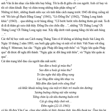
anh Văn là âm nhạc của thần tiên bay bổng. Tôi la đà đi giữa cõi con người. Anh cứ bay và
tôi cứ chìm khuất. Bay và chìm trong những thân phận riêng tư".
Những trí thức, những thanh niên sục sôi tinh thần cách mạng trước 1945 đã từng cuồng nộ
với "Hò kéo gỗ Bạch Đằng Giang" (1941), "Gò Đống Đa" (1942), "Thăng Long hành
khúc" (1943)… qua những ca từ hùng dũng: "Cố bước bước trên đường thơm gió mát. Ta đi
đi đi đi thăm gò xưa chất thây. Đống Đa còn chốn đây…", những "Ơi Thăng Long! Ơi
Thăng Long! Ơi Thăng Long ngày mai. Xây đắp dưới vinh quang bằng chí khí anh hùng
…".
Các thế hệ học sinh sau Cách mạng Tháng Tám có lẽ không ai không thuộc bài Làng tôi.
Ngày 10 tháng 2 năm 1993, sau buổi gặp giữa ông và một số trí thức Việt Nam với tổng
thống F. Mitterant, hai câu: "Ngày giặc Pháp đốt làng triệt thôn" và "Ngày khi quân Pháp
qua" đã được đề nghị đổi thành: "Ngày giặc ác đốt làng triệt thôn", và "Ngày khi quân ác
qua" .
Cái tâm trạng khổ đau của người dân mất nước:
Sao đàn u hoài gì mùa thu?
Sao đàn u hoài gì mùa thu?
Tri âm nghe thử dây đồng vọng
Lạc lõng đêm vàng khi nhạc ru
Một đêm đàn lạnh trên sông Huế
cái khắc khoải mông lung của một trí thức trẻ muốn tìm đường:
Sương buông chừng núi vấn vương
Tiếng chim lạ cất tiêu thương buồn trời
Cái gì cũng thấy chơi vơi…
Đêm ngàn (22-11-1941)
có lúc đã đưa Văn Cao, cũng như nhiều trí thức đương thời, tìm đến thoát tục. Ông tìm lại