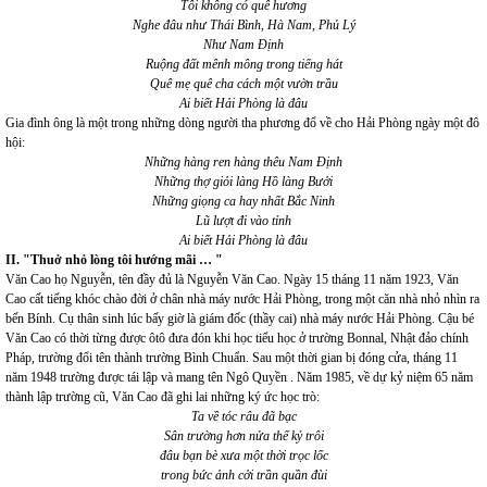
Tôi không có quê hương
Nghe đâu như Thái Bình, Hà Nam, Phủ Lý
Như Nam Định
Ruộng đất mênh mông trong tiếng hát
Quê mẹ quê cha cách một vườn trầu
Ai biết Hải Phòng là đâu
Gia đình ông là một trong những dòng người tha phương đổ về cho Hải Phòng ngày một đô
hội:
Những hàng ren hàng thêu Nam Định
Những thợ giỏi làng Hồ làng Bưởi
Những giọng ca hay nhất Bắc Ninh
Lũ lượt đi vào tỉnh
Ai biết Hải Phòng là đâu
II. "Thuở nhỏ lòng tôi hướng mãi … "
Văn Cao họ Nguyễn, tên đầy đủ là Nguyễn Văn Cao. Ngày 15 tháng 11 năm 1923, Văn
Cao cất tiếng khóc chào đời ở chân nhà máy nước Hải Phòng, trong một căn nhà nhỏ nhìn ra
bến Bính. Cụ thân sinh lúc bấy giờ là giám đốc (thầy cai) nhà máy nước Hải Phòng. Cậu bé
Văn Cao có thời từng được ôtô đưa đón khi học tiểu học ở trường Bonnal, Nhật đảo chính
Pháp, trường đổi tên thành trường Bình Chuẩn. Sau một thời gian bị đóng cửa, tháng 11
năm 1948 trường được tái lập và mang tên Ngô Quyền . Năm 1985, về dự kỷ niệm 65 năm
thành lập trường cũ, Văn Cao đã ghi lai những ký ức học trò:
Ta về tóc râu đã bạc
Sân trường hơn nửa thế kỷ trôi
đâu bạn bè xưa một thời trọc lốc
trong bức ảnh cởi trần quần đùi