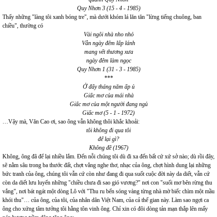
Quy Nhơn 3 (15 - 4 - 1985)
Thấy những "làng tôi xanh bóng tre", mà dưới khóm lá lăn tăn "lừng tiếng chuông, ban
chiều", thường có
Vài ngôi nhà nho nhỏ
Vẫn ngày đêm lấp lánh
mang vết thương xưa
ngày đêm làm ngọc
Quy Nhơn 1 (31 - 3 - 1985)
***
Ở đấy tháng năm ấp ủ
Giấc mơ của mái nhà
Giấc mơ của một người đang ngủ
Giấc mơ (5 - 1 - 1972)
…Vậy mà, Văn Cao ơi, sao ông vẫn không thôi khắc khoải:
tôi không đi qua tôi
để lại gì?
Không đề (1967)
Không, ông đã để lại nhiều lắm. Đến nỗi chúng tôi dù đi xa đến bất cứ xứ sở nào; dù rồi đây,
sẽ nằm sâu trong ba thước đất, chợt vẳng nghe thơ, nhạc của ông, chợt hình dung lại những
bức tranh của ông, chúng tôi vẫn cứ còn như đang đi qua suốt cuộc đời này da diết, vẫn cứ
còn da diết lưu luyến những "chiều chưa đi sao gió vương?" nơi con "suối mơ bên rừng thu
vắng", nơi bát ngát một dòng Lô với "Thu ru bến sóng vàng từng nhà mờ biếc chìm một mầu
khói thu"… của ông, của tôi, của nhân dân Việt Nam, của cả thế gian này. Làm sao ngợi ca
ông cho xứng tâm tưởng tôi hằng tôn vinh ông. Chỉ xin có đôi dòng tản mạn thắp lên mấy