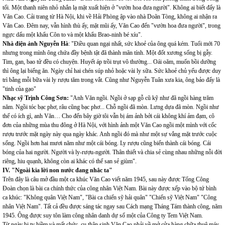
tối. Một thanh niên nhỏ nhắn lạ mặt xuất hiện ở "vườn hoa đưa người". Không ai biết đấy là
Văn Cao. Cải trang từ Hà Nội, khi về Hải Phòng ập vào nhà Doãn Tòng, không ai nhận ra
Văn Cao. Đêm nay, vẫn hình thù ấy, mặt mũi ấy, Văn Cao đến "vườn hoa đưa người", trong
ngực dấu một khẩu Côn to và một khẩu Brao-ninh bé xíu".
Nhà điện ảnh Nguyễn Hà
: "Điều quan ngại nhất, sức khoẻ của ông quá kém. Tuổi mới 70
nhưng trong mình ông chứa đầy bệnh tật đã thành mãn tính. Một đốt xương sống bị gẫy.
Tim, gan, bao tử đều có chuyện. Huyết áp trồi trụt vô thường... Oái oăm, muốn bồi dưỡng
thì ông lại biếng ăn. Ngày chỉ hai chén súp nhỏ hoặc vài ly sữa. Sức khoẻ chủ yếu được duy
trì bằng mỗi bữa vài ly rượu tăm trong vắt. Cũng như Nguyễn Tuân xưa kia, ông bảo đấy là
"tinh của gạo"
Nhạc sỹ Trịnh Công Sơn:
"Anh Văn ngồi. Ngồi ở sạp gỗ cũ kỹ như đã ngồi hàng trăm
năm. Ngồi tóc bạc phơ, râu cũng bạc phơ... Chỗ ngồi đã mòn. Lưng dựa đã mòn. Ngồi như
thế có ích gì, anh Văn… Cho đến bây giờ tôi vẫn bị ám ảnh bởi cái không khí ảm đạm, cô
đơn của những mùa thu đông ở Hà Nội, với hình ảnh một Văn Cao ngồi một mình với cốc
rượu trước mặt ngày này qua ngày khác. Anh ngồi đó mà như một sự vắng mặt trước cuộc
sống. Ngồi hơn hai mươi năm như một cái bóng. Ly rượu cũng biến thành cái bóng. Cái
bóng của hai người. Người và ly-rượu-người. Thân thiết và chia sẻ cùng nhau những nỗi đời
riêng, hiu quạnh, không còn ai khác có thể san sẻ giùm".
IV. "Ngoài kia lời non nước đang nhắc ta"
Trên đây là câu mở đầu một ca khúc Văn Cao viết năm 1945, sau này được Tổng Công
Đoàn chọn là bài ca chính thức của công nhân Việt Nam. Bài này được xếp vào bộ tứ bình
ca khúc: "Không quân Việt Nam", "Bài ca chiến sỹ hải quân" "Chiến sỹ Việt Nam" "Công
nhân Việt Nam". Tất cả đều được sáng tác ngay sau Cách mạng Tháng Tám thành công, năm
1945. Ông được suy tôn làm công nhân danh dự số một của Công ty Tem Việt Nam.
Từ ngày bị tỵ hiềm và mất chức, cụ thân sinh Văn Cao phải về mở cửa hàng chữa thuê máy