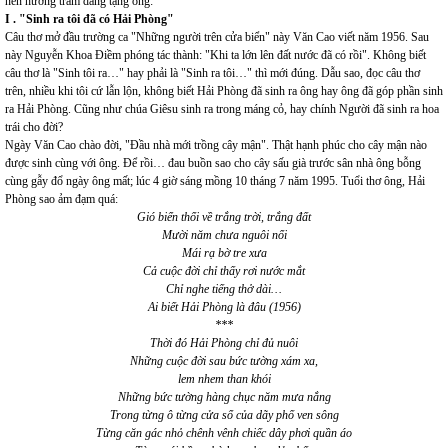
nén hương trầm dâng tặng ông:
I . "Sinh ra tôi đã có Hải Phòng"
Câu thơ mở đầu trường ca "Những người trên cửa biển" này Văn Cao viết năm 1956. Sau
này Nguyễn Khoa Điềm phóng tác thành: "Khi ta lớn lên đất nước đã có rồi". Không biết
câu thơ là "Sinh tôi ra…" hay phải là "Sinh ra tôi…" thì mới đúng. Dẫu sao, đọc câu thơ
trên, nhiều khi tôi cứ lẫn lộn, không biết Hải Phòng đã sinh ra ông hay ông đã góp phần sinh
ra Hải Phòng. Cũng như chúa Giêsu sinh ra trong máng cỏ, hay chính Người đã sinh ra hoa
trái cho đời?
Ngày Văn Cao chào đời, "Đầu nhà mới trồng cây mận". Thật hạnh phúc cho cây mận nào
được sinh cùng với ông. Để rồi… đau buồn sao cho cây sấu già trước sân nhà ông bỗng
cùng gẫy đổ ngày ông mất; lúc 4 giờ sáng mồng 10 tháng 7 năm 1995. Tuổi thơ ông, Hải
Phòng sao ảm đạm quá:
Gió biển thổi về trắng trời, trắng đất
Mười năm chưa nguôi nổi
Mái rạ bờ tre xưa
Cả cuộc đời chỉ thấy rơi nước mắt
Chỉ nghe tiếng thở dài…
Ai biết Hải Phòng là đâu (1956)
***
Thời đó Hải Phòng chỉ đủ nuôi
Những cuộc đời sau bức tường xám xa,
lem nhem than khói
Những bức tường hàng chục năm mưa nắng
Trong từng ô từng cửa sổ của dãy phố ven sông
Từng căn gác nhỏ chênh vênh chiếc dây phơi quần áo