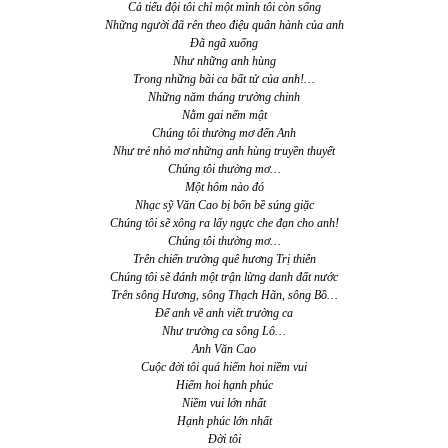
Cả tiểu đội tôi chỉ một mình tôi còn sống
Những người đã rên theo điệu quân hành của anh
Đã ngã xuống
Như những anh hùng
Trong những bài ca bất tử của anh!…
Những năm tháng trường chinh
Nằm gai nếm mật
Chúng tôi thường mơ đến Anh
Như trẻ nhỏ mơ những anh hùng truyền thuyết
Chúng tôi thường mơ…
Một hôm nào đó
Nhạc sỹ Văn Cao bị bốn bề súng giặc
Chúng tôi sẽ xông ra lấy ngực che đạn cho anh!
Chúng tôi thường mơ…
Trên chiến trường quê hương Trị thiên
Chúng tôi sẽ đánh một trận lừng danh đất nước
Trên sông Hương, sông Thạch Hãn, sông Bồ…
Để anh về anh viết trường ca
Như trường ca sông Lô…
Anh Văn Cao
Cuộc đời tôi quá hiếm hoi niềm vui
Hiếm hoi hạnh phúc
Niềm vui lớn nhất
Hạnh phúc lớn nhất
Đời tôi