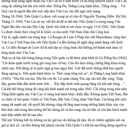
những hoạt động nghệ thuật của Văn Cao từ ít năm trước và đã từng khuyến khích Văn Cao
sáng tác những bài hát yêu nước như: Đống Đa, Thăng Long hành khúc, Tiếng rừng… Vũ
Quý còn là người đầu tiên trực tiếp đưa Văn Cao vào đội ngũ cách mạng.
Tháng 10-1944, Tiến Quân Ca được viết xong tại số nhà 45 Nguyễn Thượng Hiền- Hà Nội.
Tháng 11-1944, Văn Cao tự tay viết lên đá để in litô bản Tiến Quân Ca trong trang Văn
Nghệ đầu tiên của báo Độc Lập. Quốc hội nhất trí xét chọn và ngày 13-8-1945, Tiến Quân
Ca được chính thức công bố là Quốc ca của nước Việt Nam Dân chủ Cộng hoà.
Vậy là, ngẫu nhiên mà trùng hợp. Cả Rouget de Lisle ở Pháp khi viết Marseillaise cũng như
Văn Cao ở Việt Nam khi viết Tiến Quân Ca đều không hề nghĩ rằng mình đang viết Quốc
ca. Có điều Rouget de Lisle chỉ là một đại uý công binh chứ không trở thành một nhạc sỹ
lừng danh như Văn Cao.
Thật ra cái hào khí bừng bừng trong Tiến quân ca đã được phát khởi từ Gò Đống Đa (1942):
"Lời đoàn quân trước trong gió rung bao cờ bay. Còn rền theo trống chiêng lắng khua trong
chiều nay. Hỡi dũng sỹ ái quốc ngại gì bao nguy khó. Giữ đất nước thống nhất bao người
đang ngóng ta. Tiến quân hành khúc ca. Thét vang rừng núi xa"; từ Thăng Long hành khúc
(1943): "Nhị Hà còn kia. Nhị Hà còn đó. Lũ quân chàng Tôn sập cầu trôi đầy sông. Tháp
đây, gươm thần đâu dưới nước biếc… Xây đắp dưới vinh quang bằng chí khí anh hùng…" .
Cái khí thế bừng bừng đó càng bột khởi mạnh mẽ trong năm 1945. Chỉ riêng trong một năm
Tổng khởi nghĩa này Văn Cao có hàng loạt hành khúc chiến đấu: Không quân Việt Nam, Bài
ca chiến sỹ hải quân, Chiến sỹ Việt Nam, Bắc Sơn, Công nhân Việt Nam. Cái hùng khí cách
mạng rất mạnh mẽ, rất quyết liệt nhưng cũng rất lãng mạn trong những hành khúc này còn
thôi thúc mãi trong tâm tưởng thế hệ chúng tôi và âm vang của nó hẳn sẽ còn làm khoẻ mạnh
tinh thần nhiều thế hệ sau nữa.
Thế mà! Không biết do không ưa tác giả hay do không đủ tâm, đủ trí chiêm nghiệm nổi cái
giá trị lịch sử, cái hồn thiêng khí phách của bài Tiến Quân Ca bất hủ mà bỗng dưng người ta