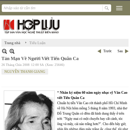
›
Trang nhà
Tiểu Luận
Trước
Sau
Tản Mạn Về Người Viết Tiến Quân Ca
26 Tháng Chín 2008
12:00 SA
(Xem: 25646)
NGUYỄN THANH GIANG
*
Nhân kỷ niệm 60 năm ngày nhạc sỹ Văn Cao
viết Tiến Quân Ca
Chuẩn bị tiễn Văn Cao rời thành phố Hồ Chí Minh
về Hà Nội hôm mồng 5 tháng 8 năm 1993, nhà thơ
Đỗ Trung Quân có đêm đã hình dung thấy ở trên
trời: "Ngày mai có một chuyến bay cất cánh, tóc
ông và mây, cái nào trắng hơn?". Cho đến bây giờ,
nhìn lên những đám mây trắng ấy, cũng thế, tôi như