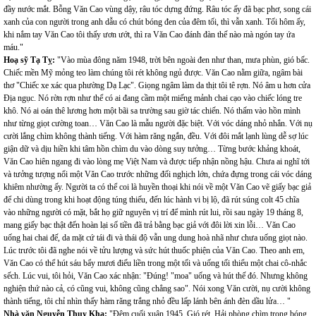
đầy nước mắt. Bỗng Văn Cao vùng dậy, râu tóc dựng đứng. Râu tóc ấy đã bạc phơ, song cái
xanh của con người trong anh dẫu có chút bóng đen của đêm tối, thì vẫn xanh. Tối hôm ấy,
khi nắm tay Văn Cao tôi thấy ươn ướt, thì ra Văn Cao đánh đàn thế nào mà ngón tay ứa
máu."
Hoạ sỹ Tạ Tỵ:
"Vào mùa đông năm 1948, trời bên ngoài đen như than, mưa phùn, gió bấc.
Chiếc mền Mỹ mỏng teo làm chúng tôi rét không ngủ được. Văn Cao nằm giữa, ngâm bài
thơ "Chiếc xe xác qua phường Dạ Lạc". Giọng ngâm làm da thịt tôi tê rợn. Nó âm u hơn cửa
Địa ngục. Nó rờn rợn như thể có ai đang cầm một miếng mảnh chai cạo vào chiếc lóng tre
khô. Nó ai oán thê lương hơn một bãi sa trường sau giờ tác chiến. Nó thấm vào hồn mình
như từng giọt cường toan… Văn Cao là mẫu người đặc biệt. Với vóc dáng nhỏ nhắn. Với nụ
cười lắng chìm không thành tiếng. Với hàm răng ngắn, đều. Với đôi mắt lạnh lùng dễ sợ lúc
giận dữ và dịu hiền khi tâm hồn chìm du vào dòng suy tưởng… Từng bước khảng khoát,
Văn Cao hiên ngang đi vào lòng mẹ Việt Nam và được tiếp nhận nồng hậu. Chưa ai nghĩ tới
và tưởng tượng nổi một Văn Cao trước những đối nghịch lớn, chứa đựng trong cái vóc dáng
khiêm nhường ấy. Người ta có thể coi là huyền thoại khi nói về một Văn Cao vẽ giấy bạc giả
để chi dùng trong khi hoạt động túng thiếu, đến lúc hành vi bị lộ, đã rút súng colt 45 chĩa
vào những người có mặt, bắt họ giữ nguyên vị trí để mình rút lui, rồi sau ngày 19 tháng 8,
mang giấy bạc thật đến hoàn lại số tiền đã trả bằng bạc giả với đôi lời xin lỗi… Văn Cao
uống hai chai đế, da mặt cứ tái đi và thái độ vẫn ung dung hoà nhã như chưa uống giọt nào.
Lúc trước tôi đã nghe nói về tửu lượng và sức hút thuốc phiện của Văn Cao. Theo anh em,
Văn Cao có thể hút sáu bẩy mươi điếu liền trong một tối và uống tối thiểu một chai cô-nhắc
sếch. Lúc vui, tôi hỏi, Văn Cao xác nhận: "Đúng! "moa" uống và hút thế đó. Nhưng không
nghiện thứ nào cả, có cũng vui, không cũng chẳng sao". Nói xong Văn cười, nụ cười không
thành tiếng, tôi chỉ nhìn thấy hàm răng trắng nhỏ đều lấp lánh bên ánh đèn dầu lửa… "
Nhà văn Nguyễn Thuỵ Kha:
"Đêm cuối xuân 1945. Gió rét. Hải phòng chìm trong bóng