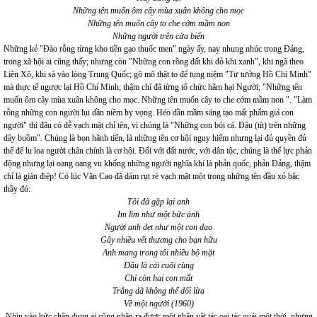
Những tên muốn ôm cây mùa xuân không cho mọc
Những tên muốn cây to che cớm mầm non
Những người trên cửa biển
Những kẻ "Đào rỗng từng kho tiền gạo thuốc men" ngày ấy, nay nhung nhúc trong Đảng,
trong xã hội ai cũng thấy; nhưng còn "Những con rồng đất khi đỏ khi xanh", khi ngã theo
Liên Xô, khi sà vào lòng Trung Quốc; gõ mõ thật to để tụng niệm "Tư tưởng Hồ Chí Minh"
mà thực tế ngược lại Hồ Chí Minh; thậm chí đã từng tổ chức hãm hại Người; "Những tên
muốn ôm cây mùa xuân không cho mọc. Những tên muốn cây to che cớm mầm non ". "Làm
rỗng những con người lụi dần niềm hy vọng. Héo dần mầm sáng tạo mất phẩm giá con
người" thì đâu có dễ vạch mặt chỉ tên, vì chúng là "Những con bói cá. Đậu (tít) trên những
dây buồm". Chúng là bọn hãnh tiến, là những tên cơ hội nguy hiểm nhưng lại đủ quyền đủ
thế để lu loa người chân chính là cơ hội. Đối với đất nước, với dân tộc, chúng là thế lực phản
động nhưng lại oang oang vu khống những người nghĩa khí là phản quốc, phản Đảng, thậm
chí là gián điệp! Có lúc Văn Cao đã dám rụt rè vạch mặt một trong những tên đầu xỏ bậc
thầy đó:
Tôi đã gặp lại anh
Im lìm như một bức ảnh
Người anh dẹt như một con dao
Gây nhiều vết thương cho bạn hữu
Anh mang trong tôi nhiều bộ mặt
Đâu là cái cuối cùng
Chỉ còn hai con mắt
Trắng dã không thể dối lừa
Về một người (1960)
Nhìn vào bức chân dung ai cũng nhận ra được một nhân vật tác oai tác quái một thời, nhưng