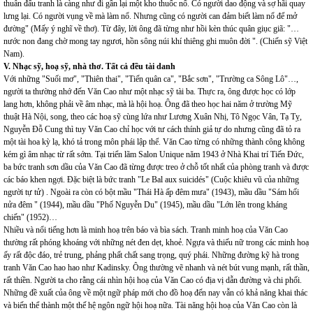
thuẫn đấu tranh là càng như đi gần lại một kho thuốc nổ. Có người dao động và sợ hãi quay
lưng lại. Có người vụng về mà làm nổ. Nhưng cũng có người can đảm biết làm nổ để mở
đường" (Mấy ý nghĩ về thơ). Từ đây, lời ông đã từng như hồi kèn thúc quân giục giã: "…
nước non đang chờ mong tay ngươi, hồn sông núi khí thiêng ghi muôn đời ". (Chiến sỹ Việt
Nam).
V. Nhạc sỹ, hoạ sỹ, nhà thơ. Tất cả đều tài danh
Với những "Suối mơ", "Thiên thai", "Tiến quân ca", "Bắc sơn", "Trường ca Sông Lô"…,
người ta thường nhớ đến Văn Cao như một nhạc sỹ tài ba. Thực ra, ông được học có lớp
lang hơn, không phải về âm nhạc, mà là hội hoạ. Ông đã theo học hai năm ở trường Mỹ
thuật Hà Nội, song, theo các hoạ sỹ cùng lứa như Lương Xuân Nhị, Tô Ngọc Vân, Tạ Tỵ,
Nguyễn Đỗ Cung thì tuy Văn Cao chỉ học với tư cách thính giả tự do nhưng cũng đã tỏ ra
một tài hoa kỳ lạ, khó tả trong môn phái lập thể. Văn Cao từng có những thành công không
kém gì âm nhạc từ rất sớm. Tại triển lãm Salon Unique năm 1943 ở Nhà Khai trí Tiến Đức,
ba bức tranh sơn dầu của Văn Cao đã từng được treo ở chỗ tốt nhất của phòng tranh và được
các báo khen ngợi. Đặc biệt là bức tranh "Le Bal aux suicidés" (Cuộc khiêu vũ của những
người tự tử) . Ngoài ra còn có bột mầu "Thái Hà ấp đêm mưa" (1943), mầu dầu "Sám hối
nửa đêm " (1944), mầu dầu "Phố Nguyễn Du" (1945), mầu dầu "Lớn lên trong kháng
chiến" (1952)…
Nhiều và nổi tiếng hơn là minh hoạ trên báo và bìa sách. Tranh minh hoạ của Văn Cao
thường rất phóng khoáng với những nét đen dẹt, khoẻ. Ngựa và thiếu nữ trong các minh hoạ
ấy rất độc đáo, trẻ trung, phảng phất chất sang trọng, quý phái. Những đường kỹ hà trong
tranh Văn Cao hao hao như Kadinsky. Ông thường vẽ nhanh và nét bút vung mạnh, rất thần,
rất thiền. Người ta cho rằng cái nhìn hội hoạ của Văn Cao có địa vị dẫn đường và chi phối.
Những đề xuất của ông về một ngữ pháp mới cho đồ hoạ đến nay vẫn có khả năng khai thác
và biến thể thành một thế hệ ngôn ngữ hội hoạ nữa. Tài năng hội hoạ của Văn Cao còn là