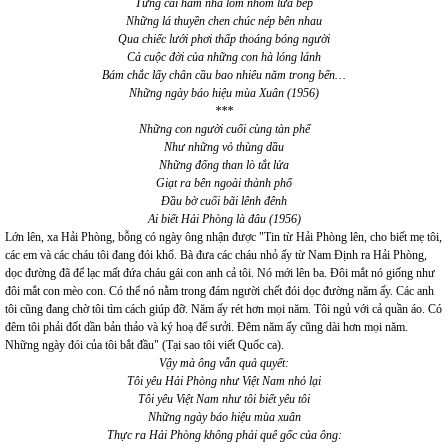
Từng cái hầm nhà lom nhom lửa bếp
Những lá thuyền chen chúc nép bên nhau
Qua chiếc lưới phơi thấp thoáng bóng người
Cả cuộc đời của những con hà lóng lánh
Bám chắc lấy chân cầu bao nhiêu năm trong bến…
Những ngày báo hiệu mùa Xuân (1956)
***
Những con người cuối cùng tàn phế
Như những vỏ thùng dầu
Những đống than lò tắt lửa
Giạt ra bên ngoài thành phố
Đầu bờ cuối bãi lênh đênh
Ai biết Hải Phòng là đâu (1956)
Lớn lên, xa Hải Phòng, bỗng có ngày ông nhận được "Tin từ Hải Phòng lên, cho biết mẹ tôi,
các em và các cháu tôi đang đói khổ. Bà đưa các cháu nhỏ ấy từ Nam Định ra Hải Phòng,
dọc đường đã để lạc mất đứa cháu gái con anh cả tôi. Nó mới lên ba. Đôi mắt nó giống như
đôi mắt con mèo con. Có thể nó nằm trong đám người chết đói dọc đường năm ấy. Các anh
tôi cũng đang chờ tôi tìm cách giúp đỡ. Năm ấy rét hơn mọi năm. Tôi ngủ với cả quần áo. Có
đêm tôi phải đốt dần bản thảo và ký hoạ để sưởi. Đêm năm ấy cũng dài hơn mọi năm.
Những ngày đói của tôi bắt đầu" (Tại sao tôi viết Quốc ca).
Vậy mà ông vẫn quả quyết:
Tôi yêu Hải Phòng như Việt Nam nhỏ lại
Tôi yêu Việt Nam như tôi biết yêu tôi
Những ngày báo hiệu mùa xuân
Thực ra Hải Phòng không phải quê gốc của ông: