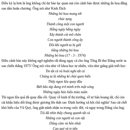
Điều kỳ lạ hơn là ông không chỉ dự báo lạc quan mà còn cảnh báo được những ẩn hoạ đằng
sau tấm huân chương. Ông nói như Kinh Dịch:
Những bó hoa mang tới
chúc tụng
Thành công một con người
Hằng ngày hằng ngày
Xây thành cái mồ chôn
Con người thành công ấy
Đôi khi người ta bị giết
bằng những bó hoa
Những bó hoa (17 - 3 - 1974)
Điều cảnh báo này không ngờ nghiệm rất đúng ngay cả cho ông Tổng Bí thư Đảng nước ta
sau chiến thắng 1975! Ông nói vừa như về khoa học tự nhiên, vừa như giảng giải triết học:
Tin tất cả và hoài nghi tất cả
Chúng ta là những kẻ chài quen biển
Thấy ngọn lửa quay đầu
Biết bão táp đang trở mình trên mặt sóng
Những ngày báo hiệu mùa xuân
Thì ngọn lửa quả đã quay đầu rồi. Quay về kinh tế thị trường, về tư bản hoang dã; chỉ còn
cái khẩu hiệu dối lòng được giương lên thật cao: Định hướng xã hội chủ nghĩa! Sau cái chết
khó hiểu của Vũ Quý, ông giật mình nhận ra trong cuộc đời, và ngay trong Đảng của ông:
Tôi đã nhìn thấy chung quanh tất cả
Những con người và con vật
Dũng cảm và hèn nhát
Cao quý và ty tiện