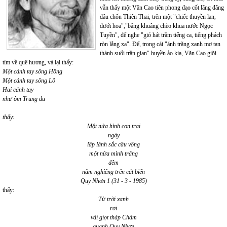
vẫn thấy một Văn Cao tiên phong đạo cốt lãng đãng
đâu chốn Thiên Thai, trên một "chiếc thuyền lan,
dưới hoa","bâng khuâng chèo khua nước Ngọc
Tuyền", để nghe "gió hát trầm tiếng ca, tiếng phách
ròn lắng xa". Để, trong cái "ánh trăng xanh mơ tan
thành suối trần gian" huyền ảo kia, Văn Cao giõi
tìm về quê hương, và lại thấy:
Một cánh tay sông Hồng
Một cánh tay sông Lô
Hai cánh tay
như ôm Trung du
thấy:
Một nửa hình con trai
ngày
lấp lánh sắc cầu vồng
một nửa mình trăng
đêm
nằm nghiêng trên cát biển
Quy Nhơn 1 (31 - 3 - 1985)
thấy:
Từ trời xanh
rơi
vài giọt tháp Chàm
quanh Quy Nhơn