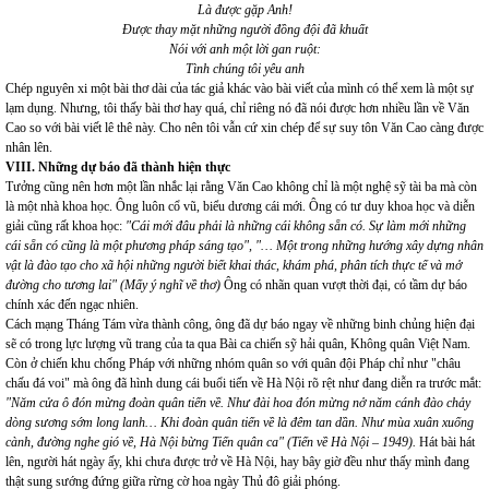
Là được gặp Anh!
Được thay mặt những người đồng đội đã khuất
Nói với anh một lời gan ruột:
Tình chúng tôi yêu anh
Chép nguyên xi một bài thơ dài của tác giả khác vào bài viết của mình có thể xem là một sự
lạm dụng. Nhưng, tôi thấy bài thơ hay quá, chỉ riêng nó đã nói được hơn nhiều lần về Văn
Cao so với bài viết lê thê này. Cho nên tôi vẫn cứ xin chép để sự suy tôn Văn Cao càng được
nhân lên.
VIII. Những dự báo đã thành hiện thực
Tưởng cũng nên hơn một lần nhắc lại rằng Văn Cao không chỉ là một nghệ sỹ tài ba mà còn
là một nhà khoa học. Ông luôn cổ vũ, biểu dương cái mới. Ông có tư duy khoa học và diễn
giải cũng rất khoa học:
"Cái mới đâu phải là những cái không sẵn có. Sự làm mới những
cái sẵn có cũng là một phương pháp sáng tạo", "… Một trong những hướng xây dựng nhân
vật là đào tạo cho xã hội những người biết khai thác, khám phá, phân tích thực tế và mở
đường cho tương lai" (Mấy ý nghĩ về thơ)
Ông có nhãn quan vượt thời đại, có tầm dự báo
chính xác đến ngạc nhiên.
Cách mạng Tháng Tám vừa thành công, ông đã dự báo ngay về những binh chủng hiện đại
sẽ có trong lực lượng vũ trang của ta qua Bài ca chiến sỹ hải quân, Không quân Việt Nam.
Còn ở chiến khu chống Pháp với những nhóm quân so với quân đội Pháp chỉ như "châu
chấu đá voi" mà ông đã hình dung cái buổi tiến về Hà Nội rõ rệt như đang diễn ra trước mắt:
"Năm cửa ô đón mừng đoàn quân tiến về. Như đài hoa đón mừng nở năm cánh đào chảy
dòng sương sớm long lanh… Khi đoàn quân tiến về là đêm tan dần. Như mùa xuân xuống
cành, đường nghe gió về, Hà Nội bừng Tiến quân ca" (Tiến về Hà Nội – 1949).
Hát bài hát
lên, người hát ngày ấy, khi chưa được trở về Hà Nội, hay bây giờ đều như thấy mình đang
thật sung sướng đứng giữa rừng cờ hoa ngày Thủ đô giải phóng.