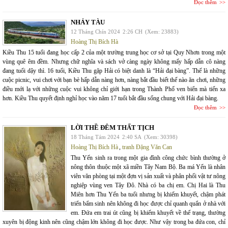
Đọc thêm
NHẢY TÀU
12 Tháng Chín 2024
2:26 CH
(Xem: 23883)
Hoàng Thị Bích Hà
Kiều Thu 15 tuổi đang học cấp 2 của một trường trung học cơ sở tại Quy Nhơn trong một
vùng quê êm đềm. Nhưng chữ nghĩa và sách vở càng ngày không mấy hấp dẫn cô nàng
đang tuổi dậy thì. 16 tuổi, Kiều Thu gặp Hải có biệt danh là “Hải đại bàng”. Thế là những
cuộc picnic, vui chơi với bạn bè hấp dẫn nàng hơn, nàng bắt đầu biết thế nào ăn chơi, những
điều mới lạ với những cuộc vui không chỉ giới hạn trong Thành Phố ven biển mà tiến xa
hơn. Kiều Thu quyết định nghỉ học vào năm 17 tuổi bắt đầu sống chung với Hải đại bàng.
Đọc thêm
LỜI THỀ ĐÊM THẤT TỊCH
18 Tháng Tám 2024
2:40 SA
(Xem: 30398)
Hoàng Thị Bích Hà
,
tranh Đặng Văn Can
Thu Yến sinh ra trong một gia đình công chức bình thường ở
nông thôn thuộc một xã miền Tây Nam Bộ. Ba má Yến là nhân
viên văn phòng tại một đợn vị sản xuất và phân phối vật tư nông
nghiệp vùng ven Tây Đô. Nhà có ba chị em. Chị Hai là Thu
Miên hơn Thu Yến ba tuổi nhưng bị khiếm khuyết, chậm phát
triển bẩm sinh nên không đi học được chỉ quanh quẩn ở nhà với
em. Đứa em trai út cũng bị khiếm khuyết về thể trạng, thường
xuyên bị động kinh nên cũng chậm lớn không đi học được. Như vậy trong ba đứa con, chỉ