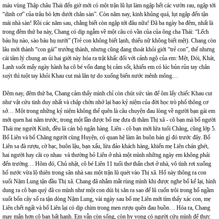
máu vùng Thập châu Thái đến giờ mới có một trận lũ lụt làm ngập hết các vườn rau, ngập tới
“dinh cơ” của trâu bò lợn dưới chân sàn”. Còn năm nay, kinh khủng quá, lụt ngập đến tận
mái nhà sàn! Rồi các năm sau, chẳng biết còn ngập tới đâu nữa! Đã ba ngày ba đêm, nhất là
trong đêm thứ ba này, Chang có dịp ngẫm về một câu có vần của của ông cha Thái: “Lếch
báu hụ nào, sào báu hụ nưới” (Trẻ con không biết lạnh, thiếu nữ không biết mệt). Chang còn
lâu mới thành “con gái” trưởng thành, nhưng cũng đang thoát khỏi giới “trẻ con”, thế nhưng
cái tâm lý chung an ủi hai giới này hóa ra trật khấc đối với cảnh ngộ của em: Mệt, Đói, Khát,
Lạnh suốt mấy ngày hành hạ cô bé vốn đang bị cảm sốt, khiến em có lúc bủn rủn tay chân
suýt thì tuột tay khỏi Khau cut mà lăn tự do xuống biển nước mênh mông…
Đêm nay, đêm thứ ba, Chang cảm thấy mình chỉ còn chút sức tàn để ôm lấy chiếc Khau cut
như vật cứu tinh duy nhất và chập chờn nhớ lại bao kỷ niệm của đời học trò phổ thông cơ
sở… Một trong những kỷ niệm không thể quên là câu chuyện đau lòng về người bạn gái em
mới quen hai năm trước, trong một lần được bố mẹ đưa đi thăm Thị xã - cô bạn mà bố người
Thái mẹ người Kinh, đều là cán bộ ngân hàng. Liên - cô bạn mới lứa tuổi Chăng, cũng lớp 5.
Bố Liên và bố Chăng người cùng Huyện, có quan hệ làm ăn buôn bán gì đó trước đây. Bố
Liên sa đà rượu, cờ bạc, buôn lậu, bạn xấu, lừa đảo khách hàng, khiến mẹ Liên chán ghét,
hai người hay cãi cọ nhau và thường bỏ Liên ở nhà một mình những ngày em không phải
đến trường… Hôm đó, Chủ nhật, cô bé Liên 11 tuổi thơ thẩn chơi ở nhà, vô tình rơi xuống
hố nước vừa lộ thiên trong sân nhà sau một trận lũ quét vào Thị xã. Hố này thông ra con
suối Nặm Lung tận đầu Thị xã. Chang đã nhắm mắt rùng mình khi được nghe bố kể lại, hình
dung ra cô bạn quý đã co mình như một con dúi bị săn ra sao để lũ cuốn trôi trong hố ngầm
suốt bốn cây số ra tận dòng Nặm Lung, vài ngày sau bố mẹ Liên mới tìm thấy xác con, mẹ
Liên chết ngất và bố Liên lại có dịp chìm trong men rượu quên đau buồn… Hóa ra, Chang
may mắn hơn cô bạn bất hạnh. Em vẫn còn sống, còn hy vọng có người cứu mình để thực