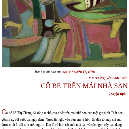
Tranh minh họa của
họa sĩ
Nguyễn Thị Hiền
Mai An Nguyễn Anh Tuấn
CÔ BÉ TRÊN MÁI NHÀ SÀN
Truyện ngắn
C
ô bé Lò Thị Chang đã sống ở chỗ cao nhất trên mái nhà sàn của một gia đình Thái đen
gồm 5 người suốt ba ngày đêm. Nước lũ ngập vào bản em từ hôm ấy đến tối nay chỉ rút
được chút ít, rồi như trêu ngươi, làm lộ rõ hơn các mái nhà sàn và các ngọn cây cao đang