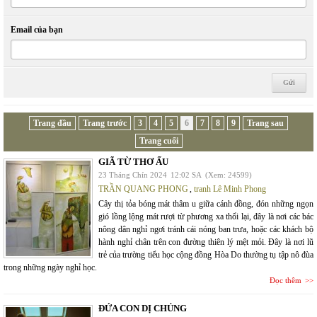
Email của bạn
Trang đầu
Trang trước
3
4
5
6
7
8
9
Trang sau
Trang cuối
GIÃ TỪ THƠ ẤU
23 Tháng Chín 2024
12:02 SA
(Xem: 24599)
TRẦN QUANG PHONG
,
tranh Lê Minh Phong
Cây thị tỏa bóng mát thâm u giữa cánh đồng, đón những ngọn
gió lồng lộng mát rượi từ phương xa thổi lại, đây là nơi các bác
nông dân nghỉ ngơi tránh cái nóng ban trưa, hoặc các khách bộ
hành nghỉ chân trên con đường thiên lý mệt mỏi. Đây là nơi lũ
trẻ của trường tiểu học cộng đồng Hòa Do thường tụ tập nô đùa
trong những ngày nghỉ học.
Đọc thêm
ĐỨA CON DỊ CHỦNG