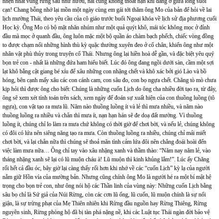
nhẹn nhất vùng rừng sâu như hươu, nai cũng không thoát nạn khi đang ở giữa lòng suối
cạn! Chang bỗng nhớ lại mồn một ngày cùng em gái tới thăm ông Mo của bản để hỏi về lai
lịch mường Thái, theo yêu cầu của cô giáo trước buổi Ngoại khóa về lịch sử địa phương cuối
Học kỳ. Ông Mo có bộ mặt nhăn nhúm như một quả quýt khô, mái tóc không mọc ở đỉnh
đầu mà mọc ở quanh đầu, ông luôn mặc một bộ quần áo chàm bạch phếch, chiếc vòng đồng
to được chạm nổi những hình thù kỳ quặc thường xuyên đeo ở cổ chân, khiến ông như một
nhân vật phù thủy trong truyện cổ Thái. Nhưng ông lại hiền hoà dễ gần, và đặc biệt yêu quý
bọn trẻ con - nhất là những đứa ham hiểu biết. Lúc đó ông đang ngồi dưới sàn, cầm một sợi
lạt khô bằng cật giang bé xíu để xâu những con nhặng chết và khô xác bởi gió Lào và bồ
hóng, bên cạnh mấy xâu các con cánh cam, con sâu đo, con bọ ngựa chết. Chăng tò mò chưa
kịp hỏi thì được ông cho biết: Chúng là những cuốn Lịch do ông cha nhiều đời tạo ra, từ đây,
ông sẽ xem xét tính toán trên sách, xem ngày để đoán sự xuất hiện của con thuồng luồng (tô
ngựa), con vật tạo ra mưa lũ. Năm nào thuồng luồng ít và lẻ thì mưa nhiều, và năm nào
thuồng luồng ra nhiều và chẵn thì mưa ít, nạn hạn hán sẽ đe doạ đất mường. Vì thuồng
luồng ít, chúng chỉ lo làm ra mưa chứ không có thời giờ để chơi bời, và nếu lẻ, chúng không
có đôi có lứa nên siêng năng tạo ra mưa. Còn thuồng luồng ra nhiều, chúng chỉ mải miết
chơi bời, và lại chẵn nữa thì chúng sẽ thoả mãn tình cảm lứa đôi nên chẳng đoái hoài đến
việc làm mưa nữa… Ông chỉ tay vào xâu nhặng xanh và thầm thào: “Năm nay năm lẻ, vào
tháng nhặng xanh sẽ lại có lũ muộn cháu à! Lũ muộn thì kinh khủng lắm!”. Lúc ấy Chăng
rối hết cả đầu óc, bây giờ lại càng thấy rối hơn khi nhớ về các “cuốn Lịch” kỳ lạ của người
nắm giữ Hồn vía của mường bản. Nhưng cũng chính ông Mo là người hé ra một bí mật hệ
trọng cho bọn trẻ con, như ông nói hộ các Thần linh của vùng này: Những cuốn Lịch bằng
sâu bọ chỉ là Sứ giả của Núi Rừng, còn các cơn lũ ống, lũ cuốn, lũ muộn chính là sự nổi
giận, là sự trừng phạt của Mẹ Thiên nhiên khi Rừng đầu nguồn hay Rừng Thiêng, Rừng
nguyên sinh, Rừng phòng hộ đã bị tàn phá nặng nề, khi các Luật tục Thái ngàn đời bảo vệ