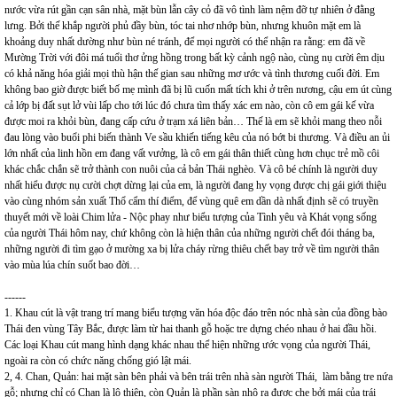
nước vừa rút gần cạn sân nhà, mặt bùn lẫn cây cỏ đã vô tình làm nệm đỡ tự nhiên ở đằng
lưng. Bởi thế khắp người phủ đầy bùn, tóc tai nhơ nhớp bùn, nhưng khuôn mặt em là
khoảng duy nhất dường như bùn né tránh, để mọi người có thể nhận ra rằng: em đã về
Mường Trời với đôi má tuổi thơ ửng hồng trong bất kỳ cảnh ngộ nào, cùng nụ cười êm dịu
có khả năng hóa giải mọi thù hận thế gian sau những mơ ước và tình thương cuối đời. Em
không bao giờ được biết bố mẹ mình đã bị lũ cuốn mất tích khi ở trên nương, cậu em út cùng
cả lớp bị đất sụt lở vùi lấp cho tới lúc đó chưa tìm thấy xác em nào, còn cô em gái kế vừa
được moi ra khỏi bùn, đang cấp cứu ở trạm xá liên bản… Thế là em sẽ khỏi mang theo nỗi
đau lòng vào buổi phi biến thành Ve sầu khiến tiếng kêu của nó bớt bi thương. Và điều an ủi
lớn nhất của linh hồn em đang vất vưởng, là cô em gái thân thiết cùng hơn chục trẻ mồ côi
khác chắc chắn sẽ trở thành con nuôi của cả bản Thái nghèo. Và cô bé chính là người duy
nhất hiểu được nụ cười chợt dừng lại của em, là người đang hy vọng được chị gái giới thiệu
vào cùng nhóm sản xuất Thổ cẩm thí điểm, để vùng quê em dần dà nhất định sẽ có truyền
thuyết mới về loài Chim lửa - Nộc phay như biểu tượng của Tình yêu và Khát vọng sống
của người Thái hôm nay, chứ không còn là hiện thân của những người chết đói tháng ba,
những người đi tìm gạo ở mường xa bị lửa cháy rừng thiêu chết bay trở về tìm người thân
vào mùa lúa chín suốt bao đời…
------
1. Khau cút là vật trang trí mang biểu tượng văn hóa độc đáo trên nóc nhà sàn của đồng bào
Thái đen vùng Tây Bắc, được làm từ hai thanh gỗ hoặc tre dựng chéo nhau ở hai đầu hồi.
Các loại Khau cút mang hình dạng khác nhau thể hiện những ước vọng của người Thái,
ngoài ra còn có chức năng chống gió lật mái.
2, 4. Chan, Quản: hai mặt sàn bên phải và bên trái trên nhà sàn người Thái, làm bằng tre nứa
gỗ; nhưng chỉ có Chan là lộ thiên, còn Quản là phần sàn nhô ra được che bởi mái của trái