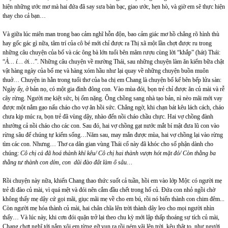
hiện những ước mơ mà hai đứa đã say sưa bàn bạc, giao ước, hẹn hò, và giờ em sẽ thực hiện
thay cho cả bạn…
Và giữa lúc miên man trong bao cảm nghĩ hỗn độn, bao cảm giác mơ hồ chẳng rõ hình thù
hay gốc gác gì nữa, tâm trí của cô bé mới chỉ được ra Thị xã một lần chợt được ru trong
những câu chuyện của bố và các ông bà lớn tuổi bên mâm rượu cùng lời “khắp” (hát) Thái:
“
À… í… ời…
”. Những câu chuyện về mường Thái, sau những chuyện làm ăn kiếm bữa chật
vật hàng ngày của bố mẹ và hàng xóm hầu như lại quay về những chuyện buồn muôn
thuở… Chuyện in hằn trong tuổi thơ của ba chị em Chang là chuyện bố kể bên bếp lửa sàn:
Ngày ấy, ở bản nọ, có một gia đình đông con. Vào mùa đói, bọn trẻ chỉ được ăn củ mài và rễ
cây rừng. Người mẹ kiệt sức, bị ốm nặng. Ông chồng sang nhà tạo bản, nì nèo mãi mới vay
được một nắm gạo nấu cháo cho vợ ăn hồi sức. Chẳng ngờ, khi chạn bát kêu lách cách, cháo
chưa kịp múc ra, bọn trẻ đã vùng dậy, nhào đến nồi cháo chầu chực. Hai vợ chồng đành
nhường cả nồi cháo cho các con. Sau đó, hai vợ chồng gạt nước mắt bí mật đưa lũ con vào
rừng sâu để chúng tự kiếm sống…Năm sau, may mắn được mùa, hai vợ chồng lại vào rừng
tìm các con. Nhưng… Thơ ca dân gian vùng Thái cổ này đã khóc cho số phận dành cho
chúng:
Cô chị cả đã hoá thành khỉ kêu/ Cô chị hai thành vượn hót mặt đỏ/ Còn thằng ba
thằng tư thành con dím, con dũi đào đất làm ổ sâu…
Rồi chuyện này nữa, khiến Chang thao thức suốt cả tuần, hồi em vào lớp Một:
có người mẹ
trẻ đi đào củ mài, vì quá mệt và đói nên cắm đầu chết trong hố củ. Đứa con nhỏ ngồi chờ
không thấy mẹ dậy cứ gọi mãi, giục mãi mẹ về cho em bú, rồi nó biến thành con chim đêm...
Còn người mẹ hóa thành củ mài, hai chân chĩa lên trời thành dây leo cho mọi người nhìn
thấy… Và lúc này, khi cơn đói quặn trở lại theo chu kỳ mới lập thấp thoáng sự tích củ mài,
Chang chợt nghĩ tới nắm xôi em từng gỡ vụn ra rồi ném vãi lên trời, kêu thật to, như người