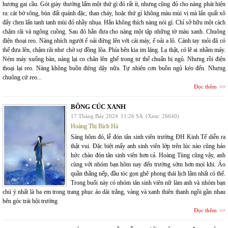
hương gai cầu. Gót giày thường lấm một thứ gì đó rất ít, nhưng cũng đủ cho nàng phát hiện
ra: cát bờ sông, bùn đất quánh đặc, than cháy, hoặc thứ gì không màu mùi vị mà lẩn quất xô
đẩy chen lấn tanh tanh mùi đỏ nhầy nhụa. Hắn không thích nàng nói gì. Chỉ sở hữu một cách
chậm rãi và ngông cuồng. Sau đó hắn đưa cho nàng một tập những tờ màu xanh. Chuông
điện thoại reo. Nàng nhích người ể oải đứng lên với cái máy, ể oải a lô. Cánh tay mỏi đã có
thể đưa lên, chậm rãi như chờ sự đồng lõa. Phía bên kia im lặng. Lạ thật, có lẽ ai nhầm máy.
Ném máy xuống bàn, nàng lại co chân lên ghế trong tư thế chuẩn bị ngủ. Nhưng rồi điện
thoại lại reo. Nàng không buồn đứng dậy nữa. Tự nhiên cơn buồn ngủ kéo đến. Nhưng
chuông cứ reo...
Đọc thêm
BÔNG CÚC XANH
17 Tháng Bảy 2024
11:26 SA
(Xem: 26640)
Hoàng Thị Bích Hà
Sáng hôm đó, lễ đón tân sinh viên trường ĐH Kinh Tế diễn ra
thật vui. Đặc biệt mấy anh sinh viên lớp trên lúc nào cũng háo
hức chào đón tân sinh viên hơn cả. Hoàng Tùng cũng vậy, anh
cùng với nhóm bạn hôm nay đến trường sớm hơn mọi khi. Áo
quần thẳng nếp, đầu tóc gọn ghẽ phong thái lịch lãm nhất có thể.
Trong buổi này có nhóm tân sinh viên nữ làm anh và nhóm bạn
chú ý nhất là ba em trong trang phục áo dài trắng, vàng và xanh thiên thanh ngồi gần nhau
bên góc trái hội trường
Đọc thêm