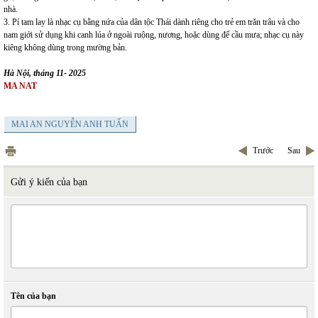
nhà.
3. Pí tam lay là nhạc cụ bằng nứa của dân tộc Thái dành riêng cho trẻ em trǎn trâu và cho
nam giới sử dụng khi canh lúa ở ngoài ruộng, nương, hoặc dùng để cầu mưa; nhạc cụ này
kiêng không dùng trong mường bản.
Hà Nội, tháng 11- 2025
MA NAT
MAI AN NGUYỄN ANH TUẤN
Trước
Sau
Gửi ý kiến của bạn
Tên của bạn