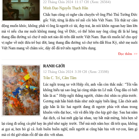
22 Tháng Chín 2024
11:17 CH
(Xem: 26564)
Minh Đạo Nguyễn Thạch Hãn
Chắc bạn cũng có nghe câu chuyện về ông Phó Thủ Tướng Đức
gốc Việt, từng là đứa trẻ mồ côi bên Việt Nam. Tôi thật sự cảm
động muốn khóc, không phải vì ông là người có tài, đẹp trai, ăn nói khôn ngoan hay làm lớn
mà vì nếu cha mẹ nuôi không mang ông về Đức, có thể hôm nay ông cũng đã là kẻ lang
thang đầu đường xó chợ ở một nơi nào đó trên đất nước Việt Nam. Bạn tôi muốn kể cho quý
vị nghe về một đứa trẻ bụi đời, lang thang đầu đường xó chợ trên đất Hoa Kỳ, nhờ mẹ nuôi
Việt Nam mang về chăm sóc, dậy dỗ đã trở nên người hữu dụng.
Đọc thêm
RANH GIỚI
12 Tháng Chín 2024
3:39 CH
(Xem: 23598)
Trần C. Trí
,
Cẩm Tâm
Lúc ngồi trong xe với Hiệp rồi, anh vẫn còn thắc mắc: “Tôi vẫn
không hiểu tại sao ông lại cùng nhận tin Lê mất. Ông đâu có biết
hắn là ai.” Hiệp ngồi thẳng người, chăm chú nhìn ra phía trước.
Gương mặt hắn bình thản như một ngày biển lặng. Lần chót anh
gặp hắn là lúc hai người đang đi ngược phía với nhau trong
khuôn viên đại học, vội vã đến lớp cho kịp giờ dạy. Sau hai năm
đại dịch, cả hai mới gặp lại nhau, tay bắt mặt mừng, hứa hẹn sẽ
lại cùng đi uống cà-phê hay ăn phở như ngày trước. Thế mà một năm học đã trôi qua, không
ai gọi ai, hẹn hò gì cả. Anh buồn buồn nghĩ, mỗi người ai cũng bận bịu với vợ con, làm gì
mà có thì giờ nhàn rỗi để tán dóc với nhau.