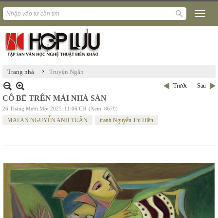
›
Trang nhà
Truyện Ngắn
Trước
Sau
CÔ BÉ TRÊN MÁI NHÀ SÀN
26 Tháng Mười Một 2025
11:06 CH
(Xem: 8679)
MAI AN NGUYỄN ANH TUẤN
tranh Nguyễn Thị Hiền