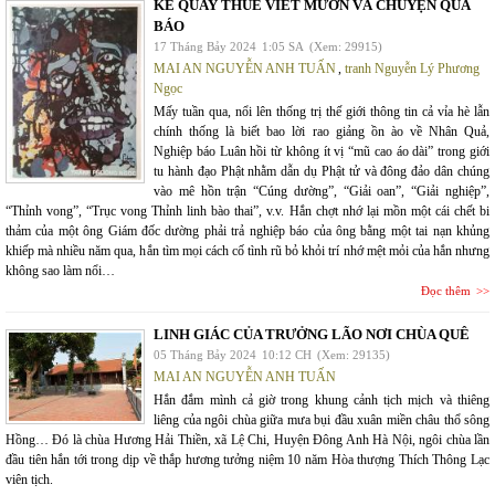
KẺ QUAY THUÊ VIẾT MƯỚN VÀ CHUYỆN QUẢ
BÁO
17 Tháng Bảy 2024
1:05 SA
(Xem: 29915)
MAI AN NGUYỄN ANH TUẤN
,
tranh Nguyễn Lý Phương
Ngọc
Mấy tuần qua, nổi lên thống trị thế giới thông tin cả vỉa hè lẫn
chính thống là biết bao lời rao giảng ồn ào về Nhân Quả,
Nghiệp báo Luân hồi từ không ít vị “mũ cao áo dài” trong giới
tu hành đạo Phật nhằm dẫn dụ Phật tử và đông đảo dân chúng
vào mê hồn trận “Cúng dường”, “Giải oan”, “Giải nghiệp”,
“Thỉnh vong”, “Trục vong Thỉnh linh bào thai”, v.v. Hắn chợt nhớ lại mồn một cái chết bi
thảm của một ông Giám đốc dường phải trả nghiệp báo của ông bằng một tai nạn khủng
khiếp mà nhiều năm qua, hắn tìm mọi cách cố tình rũ bỏ khỏi trí nhớ mệt mỏi của hắn nhưng
không sao làm nổi…
Đọc thêm
LINH GIÁC CỦA TRƯỞNG LÃO NƠI CHÙA QUÊ
05 Tháng Bảy 2024
10:12 CH
(Xem: 29135)
MAI AN NGUYỄN ANH TUẤN
Hắn đắm mình cả giờ trong khung cảnh tịch mịch và thiêng
liêng của ngôi chùa giữa mưa bụi đầu xuân miền châu thổ sông
Hồng… Đó là chùa Hương Hải Thiền, xã Lệ Chi, Huyện Đông Anh Hà Nội, ngôi chùa lần
đầu tiên hắn tới trong dịp về thắp hương tưởng niệm 10 năm Hòa thượng Thích Thông Lạc
viên tịch.