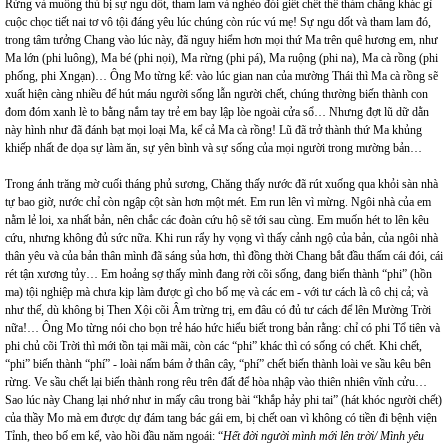
Rừng và muông thú bị sự ngu dốt, tham lam và nghèo đói giết chết thê thảm chẳng khác gì
cuộc chọc tiết nai tơ vô tội đáng yêu lúc chúng còn rúc vú mẹ! Sự ngu dốt và tham lam đó,
trong tâm tưởng Chang vào lúc này, đã nguy hiểm hơn mọi thứ Ma trên quê hương em, như
Ma lớn (phi luông), Ma bé (phi nọi), Ma rừng (phi pá), Ma ruộng (phi na), Ma cà rồng (phi
phống, phi Xngạn)… Ông Mo từng kể: vào lúc gian nan của mường Thái thì Ma cà rồng sẽ
xuất hiện càng nhiều để hút máu người sống lẫn người chết, chúng thường biến thành con
đom đóm xanh lè to bằng nắm tay trẻ em bay lập lòe ngoài cửa sổ… Nhưng đợt lũ dữ dằn
này hình như đã đánh bạt mọi loại Ma, kể cả Ma cà rồng! Lũ đã trở thành thứ Ma khủng
khiếp nhất đe dọa sự làm ăn, sự yên bình và sự sống của mọi người trong mường bản…
Trong ánh trăng mờ cuối tháng phủ sương, Chăng thấy nước đã rút xuống qua khỏi sàn nhà
tự bao giờ, nước chỉ còn ngập cột sàn hơn một mét. Em run lên vì mừng. Ngôi nhà của em
nằm lẻ loi, xa nhất bản, nên chắc các đoàn cứu hộ sẽ tới sau cùng. Em muốn hét to lên kêu
cứu, nhưng không đủ sức nữa. Khi run rẩy hy vọng vì thấy cảnh ngộ của bản, của ngôi nhà
thân yêu và của bản thân mình đã sáng sủa hơn, thì đồng thời Chang bắt đầu thấm cái đói, cái
rét tận xương tủy… Em hoảng sợ thấy mình đang rời cõi sống, đang biến thành “phi” (hồn
ma) tội nghiệp mà chưa kịp làm được gì cho bố mẹ và các em - với tư cách là cô chị cả; và
như thế, dù không bị Then Xội cõi Âm trừng trị, em đâu có đủ tư cách để lên Mường Trời
nữa!… Ông Mo từng nói cho bọn trẻ háo hức hiểu biết trong bản rằng: chỉ có phi Tổ tiên và
phi chủ cõi Trời thì mới tồn tại mãi mãi, còn các “phi” khác thì có sống có chết. Khi chết,
“phi” biến thành “phí” - loài nấm bám ở thân cây, “phí” chết biến thành loài ve sầu kêu bên
rừng. Ve sầu chết lại biến thành rong rêu trên đất để hòa nhập vào thiên nhiên vĩnh cửu…
Sao lúc này Chang lại nhớ như in mấy câu trong bài “khắp hảy phi tai” (hát khóc người chết)
của thầy Mo mà em được dự đám tang bác gái em, bị chết oan vì không có tiền đi bệnh viện
Tỉnh, theo bố em kể, vào hồi đầu năm ngoái: “
Hết đời người mình mới lên trời/ Mình yêu