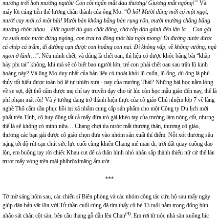
mường trời hơn mường người/ Con côi ngấn mắt đau thương/ Giương mắt ngóng!”
Và
mấy
lời cúng tiễn thê lương chân thành của ông Mo: “
Ô hô! Mười đắng mới có một ngọt,
mười cay mới có một bùi! Mười bản không bằng bản rụng rốn, mười mường chẳng bằng
mường chôn nhau... Đất người dù gạo chất đống, chớ cắp đòn gánh đến lân la… Con gái
ra suối múc nước đứng ngóng, con trai ra đồng mót lúa ngồi mong! Đi đường nước được
cá chép cá trắm, đi đường cạn được con hoẵng con nai. Đi không vấp, về không vướng, ngủ
ngon ở lành
…”. Nếu mình chết, và đúng là chết oan, thì liệu có được khóc bằng bài “khắp
hảy phi tai” không, khi mà sẽ có biết bao người lớn, trẻ con phải chết oan sau trận lũ kinh
hoàng này? Và ông Mo duy nhất của bản liệu có thoát khỏi lũ cuốn, lũ ống, dù ông là phù
thủy tốt hiểu được toàn bộ lẽ tự nhiên xưa - nay của mường Thái? Những bài học nằm lòng
về se sợi, dệt thổ cẩm được mẹ chỉ tay truyền dạy cho từ lúc còn học mẫu giáo đến nay, thế là
phí phạm mất rồi! Và ý tưởng đang trở thành hiện thực của cô giáo Chủ nhiệm lớp 7 về làng
nghề Thổ cẩm cần phục hồi tại xã nhằm cung cấp sản phẩm cho một Công ty Du lịch mới
phất trên Tỉnh, cô huy động tất cả mấy đứa trò gái khéo tay của trường làm nòng cốt, nhưng
thế là sẽ không có mình nữa… Chang chợt ứa nước mắt thương thân, thương cô giáo,
thương các bạn gái được cô giáo chọn đưa vào nhóm sản xuất thí điểm. Nỗi xót thương sâu
nặng tới độ rút cạn chút sức lực cuối cùng khiến Chang mê man đi, trời đất quay cuồng đảo
lộn, em buông tay rời chiếc Khau cut để cả thân hình nhỏ nhắn sắp thành thiếu nữ cứ thế lăn
trượt mấy vòng trên mái phibrôximăng ẩm ướt…
***
Tờ mờ sáng hôm sau, các chiến sĩ Biên phòng và các nhóm công tác cứu hộ sau mấy ngày
giúp dân bản vật lộn với Tử thần cuối cùng đã tìm thấy cô bé 13 tuổi nằm trong đống bùn
(
4
)
nhão sát chân cột sàn, bên cầu thang gỗ dẫn lên Chan
.
Em rơi từ nóc nhà sàn xuống lúc