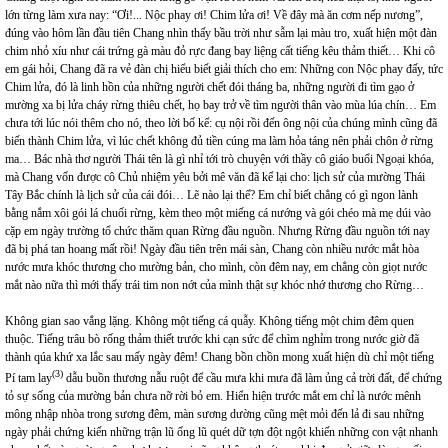
lớn từng làm xưa nay: “Ơi!... Nộc phay ơi! Chim lửa ơi! Về đây mà ăn cơm nếp nương”,
đúng vào hôm lần đầu tiên Chang nhìn thấy bầu trời như sẫm lại màu tro, xuất hiện một đàn
chim nhỏ xíu như cái trứng gà màu đỏ rực đang bay liệng cất tiếng kêu thảm thiết… Khi cô
em gái hỏi, Chang đã ra vẻ đàn chị hiểu biết giải thích cho em: Những con Nộc phay đấy, tức
Chim lửa, đó là linh hồn của những người chết đói tháng ba, những người đi tìm gạo ở
mường xa bị lửa cháy rừng thiêu chết, họ bay trở về tìm người thân vào mùa lúa chín… Em
chưa tới lúc nói thêm cho nó, theo lời bố kể: cụ nội rồi đến ông nội của chúng mình cũng đã
biến thành Chim lửa, vì lúc chết không đủ tiền cúng ma làm hỏa táng nên phải chôn ở rừng
ma… Bác nhà thơ người Thái tên là gì nhỉ tới trò chuyện với thầy cô giáo buổi Ngoại khóa,
mà Chang vốn được cô Chủ nhiệm yêu bởi mê văn đã kể lại cho: lịch sử của mường Thái
Tây Bắc chính là lịch sử của cái đói… Lẽ nào lại thế? Em chỉ biết chẳng có gì ngon lành
bằng nắm xôi gói lá chuối rừng, kèm theo một miếng cá nướng và gói chéo mà mẹ dúi vào
cặp em ngày trường tổ chức thăm quan Rừng đầu nguồn. Nhưng Rừng đầu nguồn tới nay
đã bị phá tan hoang mất rồi! Ngày đầu tiên trên mái sàn, Chang còn nhiều nước mắt hòa
nước mưa khóc thương cho mường bản, cho mình, còn đêm nay, em chẳng còn giọt nước
mắt nào nữa thì mới thấy trái tim non nớt của mình thật sự khóc nhớ thương cho Rừng…
Không gian sao vắng lặng. Không một tiếng cá quẫy. Không tiếng một chim đêm quen
thuộc. Tiếng trâu bò rống thảm thiết trước khi cạn sức để chìm nghỉm trong nước giờ đã
thành qúa khứ xa lắc sau mấy ngày đêm! Chang bồn chồn mong xuất hiện dù chỉ một tiếng
(3)
Pí tam lay
dẫu buồn thương nẫu ruột để cầu mưa khi mưa đã làm ủng cả trời đất, để chứng
tỏ sự sống của mường bản chưa nỡ rời bỏ em. Hiển hiện trước mắt em chỉ là nước mênh
mông nhập nhòa trong sương đêm, màn sương dường cũng mệt mỏi đến lả đi sau những
ngày phải chứng kiến những trận lũ ống lũ quét dữ tợn đột ngột khiến những con vật nhanh