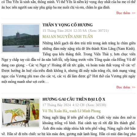
có Thu Yến là xinh xắn, thông minh. Vì thế Yến là niềm kỳ vọng duy nhất của ba mẹ có thể
ăn học nên người sau này phụ giúp ba mẹ nuôi chị và em, chăm lo gia đình.
Đọc thêm
THẦN Y VỌNG CỐ HƯƠNG
15 Tháng Tám 2024
12:35 SA
(Xem: 30721)
MAI AN NGUYỄN ANH TUẤN
Những khối gạch đá đen trùi trũi trong ánh trăng lu chìm giữa
những đám mây nặng trĩu đè lên thành Kim Lăng (Nam Kinh).
Tiếng quạ kêu thảng thốt. Trong Viện Thái y, hơn chục viên
Ngự y chắp tay cúi đầu vẻ ăn năn biết lỗi, xếp hàng trước viên Tổng quản của Hồng Vũ đế
đang cao giọng: - Các vị Ngự y! Hoàng đế rất tức giận, và hoàn toàn thất vọng về các vị!
Được hưởng ân huệ của triều đình không ít, nhưng đã mấy tuần trăng rồi, tính mạng vàng
ngọc của Vương phi trao cho các vị, các vị đã làm được gì? Hơi thở của Vương phi ngày
một mỏng manh như sợi cước…
Đọc thêm
HƯƠNG GAI CẦU TRÊN ĐẠI LỘ X
17 Tháng Bảy 2024
4:12 CH
(Xem: 30538)
Võ Thị Xuân Hà
,
tranh Lê Minh Phong
Nàng ngồi lặng lẽ trên ghế sô-pha. Chiếc váy màu đen mở ra
khoảng trống vô hình. Hai cánh tay rã rời đặt lên thành ghế.
Ánh đèn màu nhập nhòa hắt trên phố vắng. Nàng ngồi chờ hắn
về. Hắn sẽ đi trên chiếc xe bịt kín màu đen, gương mặt lạnh lùng. Hắn có mùi đàn ông pha