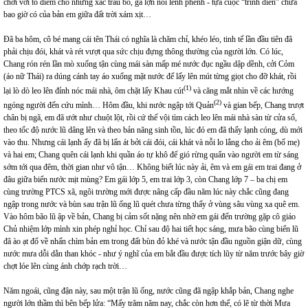
chơi vơi tô điểm cho những xác trâu bò, gà lợn nổi lềnh phềnh - tựa cuộc “trình diễn” chưa
bao giờ có của bản em giữa đất trời xám xịt…
Đã ba hôm, cô bé mang cái tên Thái có nghĩa là chăm chỉ, khéo léo, tinh tế lần đầu tiên đã
phải chịu đói, khát và rét vượt qua sức chịu đựng thông thường của người lớn. Có lúc,
Chang rón rén lần mò xuống tận cùng mái sàn mấp mé nước đục ngầu dập dềnh, cởi Cỏm
(áo nữ Thái) ra dúng cánh tay áo xuống mặt nước để lấy lên mút từng giọt cho đỡ khát, rồi
(1)
lại lò dò leo lên đỉnh nóc mái nhà, ôm chặt lấy Khau cút
và căng mắt nhìn về các hướng
(2)
ngóng người đến cứu mình… Hôm đầu, khi nước ngập tới Quản
và gian bếp, Chang trượt
chân bị ngã, em đã ướt như chuột lột, rồi cứ thế vội tìm cách leo lên mái nhà sàn từ cửa sổ,
theo tốc độ nước lũ dâng lên và theo bản năng sinh tồn, lúc đó em đã thấy lạnh cóng, dù mới
vào thu. Nhưng cái lạnh ấy đã bị lấn át bởi cái đói, cái khát và nỗi lo lắng cho ải êm (bố mẹ)
và hai em; Chang quên cái lạnh khi quần áo tự khô để gió rừng quẩn vào người em từ sáng
sớm tới qua đêm, thời gian như vô tận… Không biết lúc này ải, êm và em gái em trai đang ở
đâu giữa biển nước mịt mùng? Em gái lớp 5, em trai lớp 3, còn Chang lớp 7 – ba chị em
cùng trường PTCS xã, ngôi trường mới được nâng cấp đầu năm lúc này chắc cũng đang
ngập trong nước và bùn sau trận lũ ống lũ quét chưa từng thấy ở vùng sâu vùng xa quê em.
Vào hôm bão lũ ập về bản, Chang bị cảm sốt nặng nên nhờ em gái đến trường gặp cô giáo
Chủ nhiệm lớp mình xin phép nghỉ học. Chỉ sau độ hai tiết học sáng, mưa bão cùng biển lũ
đã ào ạt đổ về nhấn chìm bản em trong đất bùn đỏ khé và nước tận đầu nguồn giận dữ, cùng
nước mưa dỗi dằn than khóc - như ý nghĩ của em bắt đầu được tích lũy từ năm trước bây giờ
chợt lóe lên cùng ánh chớp rạch trời…
Năm ngoái, cũng đận này, sau một trận lũ ống, nước cũng đã ngập khắp bản, Chang nghe
người lớn thầm thì bên bếp lửa: “Mấy trăm năm nay, chắc còn hơn thế, có lẽ từ thời Mưa