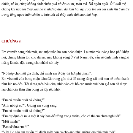
nhiên, vô
lo, c
ũng không chất chứ
a qu
á nhiều ưu tư, trăn trở. Nó ngắn ngủi. Ô
i! tu
ổi trẻ
,
ch
ẳng khi nào tôi thấy xấu hổ vì những điều đã làm hồi ấy. Tuổi trẻ vớ
i c
ái sinh khí tràn trề
trong lồng ngực luôn khiến ta bức bối và thấy cuộc đời sao nhỏ hẹp.
CHƯƠNG 9.
Em chuyển sang nhà mới, sau một tuần họ sơn hoàn thiện. Lại một màu vàng bao phủ khắp
nơi, chúng khiến tôi, cho dù sau này không sống ở Việt Nam nữa, vẫn sẽ đinh ninh vàng xi
măng là màu đặc trưng cho nhà ở xứ này.
“Nó hợp cho một gia đình, chỉ mình em ở đây thì hơi phí phạm”.
Em vừa nói vừa bưng chậu dấm đặt trong góc nhà để mong rằng cái mùi sơn sẽ biến nhanh
như lúc nó đến. Tôi đứng trên bậu cửa, nhìn vào cái hồ cạn nước với hòn giả sơn đã được
lau chùi cẩn thận đến bong cả lớp rêu khô.
“Em có muốn nuôi cá không?”
“Anh nói gì cơ?”. Giọng em vọng sang.
“Em có muốn nuôi cá không?”
“Em dự định đi mua một ít cây hoa để trồng trong vườn, còn cá thì em chưa nghĩ tới”.
“Một mình?”
“Bạn sẽ đưa em đi”.
“Vậy lúc nào em muốn thì dành mấy con cá cho anh nhé, mừng em nhà mới thôi”.