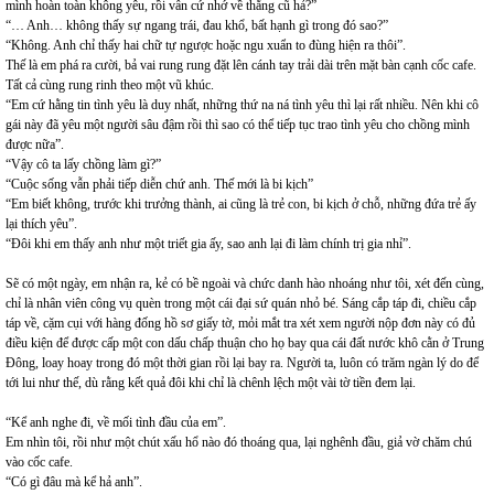
mình hoàn toàn không yêu, rồi vẫn cứ nhớ về thằng cũ hả?”
“… Anh… không thấy sự ngang trái, đau khổ, bất hạnh gì trong đó sao?”
“Không. Anh chỉ thấy hai chữ tự ngược hoặc ngu xuẩn to đùng hiện ra thôi”.
Thế là em phá ra cười, bả vai rung rung đặt lên cánh tay trải dài trên mặt bàn cạnh cốc cafe.
Tất cả cùng rung rinh theo một vũ khúc.
“Em cứ hằng tin tình yêu là duy nhất, những thứ na ná tình yêu thì lại rất nhiều. Nên khi cô
gái này đã yêu một người sâu đậm rồi thì sao có thể tiếp tục trao tình yêu cho chồng mình
được nữa”.
“Vậy cô ta lấy chồng làm gì?”
“Cuộc sống vẫn phải tiếp diễn chứ anh. Thế mới là bi kịch”
“Em biết không, trước khi trưởng thành, ai cũng là trẻ con, bi kịch ở chỗ, những đứa trẻ ấy
lại thích yêu”.
“Đôi khi em thấy anh như một triết gia ấy, sao anh lại đi làm chính trị gia nhỉ”.
Sẽ có một ngày, em nhận ra, kẻ có bề ngoài và chức danh hào nhoáng như tôi, xét đến cùng,
chỉ là nhân viên công vụ quèn trong một cái đại sứ quán nhỏ bé. Sáng cắp táp đi, chiều cắp
táp về, cặm cụi với hàng đống hồ sơ giấy tờ, mỏi mắt tra xét xem người nộp đơn này có đủ
điều kiện để được cấp một con dấu chấp thuận cho họ bay qua cái đất nước khô cằn ở Trung
Đông, loay hoay trong đó một thời gian rồi lại bay ra. Người ta, luôn có trăm ngàn lý do để
tới lui như thế, dù rằng kết quả đôi khi chỉ là chênh lệch một vài tờ tiền đem lại.
“Kể anh nghe đi, về mối tình đầu của em”.
Em nhìn tôi, rồi như một chút xấu hổ nào đó thoáng qua, lại nghênh đầu, giả vờ chăm chú
vào cốc cafe.
“Có gì đâu mà kể hả anh”.