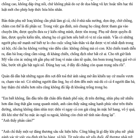
chồng cao, không đáp ứng nổi, chứ không phải do sự đe dọa bằng vũ lực hoặc tiền bạc thì
luật mới cho phép hợp thức hóa hôn nhân.
Bản thân phụ nữ Iraq không cần phải làm gì cả, chỉ ở nhà nấu nướng, dọn dẹp, chờ chồng,
chăm con thế là đủ phận sự. Trong việc gia đình, nói chung họ cũng được tham gia vào
chuyện lớn, được quyền đưa ra ý kiến riêng mình, được tôn trọng. Phụ nữ được quyền đi
làm, được quyền kiếm tiền, nhưng họ có giá hơn nếu biết rõ vị trí của mình. Vẫn có những
người phụ nữ mạnh mẽ biết tự lo cho cuộc sống bản thân và đạt được vị trí nhất định trong
xã hội, chỉ cần họ không vướng vào điều cấm: không chồng mà có con. Khi chiến tranh diễn
ra, đàn bà Iraq cũng cầm súng, đi kháng chiến, chống địch như bất cứ ai. Cho tới giờ lính
Mỹ vẫn còn ác mộng tới gần phụ nữ Iraq vì màn cảm tử quân, ôm bom trong bụng giả vờ có
bầu, bước tới gần bật ngòi nổ. Đúng hay sai, ở đây đã chẳng còn quan trọng nữa rồi”.
Quán đã dần bật những ngọn đèn sợi đốt toả thứ ánh sáng mờ ấm khiến tay cứ muốn vươn
ra, chạm vào nó. Có những người đàn ông, họ cô đơn đến mức mà dù có cả 4 người đàn bà,
hay thậm chí nhiều hơn nữa cũng không đủ lấp đi khoảng trống trong họ.
“Em biết không, lần đầu tiên đặt chân đến thành phố này, đi trên đường, nhìn phụ nữ nhiều
hơn đàn ông thật gần xung quanh mình, anh cảm thấy nâng nâng hạnh phúc như trên thiên
đường, nhưng không dám nhìn trực diện vì ngay cả con gái cũng ăn mặc hở hang, vô ý quá,
đôi khi như thể họ mặc áo ngủ ra ngoài, không còn chút nữ tính nào đọng lại”.
“Anh thấy phản cảm?”
“Anh chỉ thấy một sự đáng thương sâu sắc hiện hữu. Công bằng là gì đây khi phụ nữ phải
gánh vác từ việc gia đình tới họ hàng, xã hội. Từ một phụ nữ yếu đuối, dễ thương phải trở