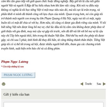
cảm khi cần giao tiế
p v
ới giới quan chức hoặc đồng nghiệp. Bây giờ tôi là cầu nối giữa
người Việt và người Ả Rập để họ hiểu nhau hơn khi làm việc c
ù
ng. Khi nói ra điều này
không có nghĩa là tôi học tiếng Việt vì một mục tiêu nào đó, mà tô
i c
ực kì trân trọng, và
phấn khởi vì mình đã thành công với lự
a ch
ọn của mình. Quan trọng hơn, nó còn giúp tôi
trở thành một người con trong họ lớn Phạm Quang ở Hà Nội, ngày vui tô
i c
ó mặt, ngày
buồn tô
i c
ó mặt để chia sẻ với họ. Hơn nữa, tô
i c
ũng có được gia đình riêng của mình. Vì tôi
biế
t ti
ếng Việt nên được lòng bố mẹ vợ,
ch
ứ lúc đầu tôi bị cấm cửa không được ph
é
p đưa về
giới thiệu với gia đình, may mà cậu vợ gặp tôi trước, nên đã đỡ vài lời với bố mẹ vợ là cậu
này chỉ Tây bên ngoài thôi, bên trong thì thuần Việt lắm. Nhờ thế họ mới cho ph
é
p tôi được
gặp, và chỉ sau 5 phút, tình hình đã thay đổi hẳn, từ căng thẳng thành thân thiện. Tiếng Việt
giúp tô
i c
ó vị thế tốt trong xã hội, được nhiều người biết đến, tham gia các chương trình
truyền hình, xuất hiện trên báo chí và cả đóng phim.
Phạm Ngọc Lương
* Còn tiếp những kỳ sau
PHẠM NGỌC LƯƠNG
Trước
Sau
Gửi ý kiến của bạn