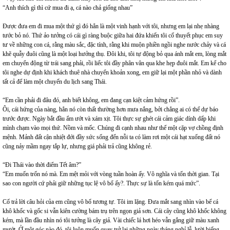
“Anh thích gì thì cứ mua đi ạ, cá nào chả giống nhau”
Được đưa em đi mua một thứ gì đó hẳn là một vinh hạnh với tôi, nhưng em lại nhẹ nhàng
tước bỏ nó. Thứ ảo tưởng có cái gì ràng buộc giữa hai đứa khiến tôi cố thuyết phục em suy
tư về những con cá, rằng màu sắc, đặc tính, rằng khi muộn phiền ngồi nghe nước chảy và cá
khẽ quẫy đuôi cũng là một loại hưởng thụ. Đôi khi, tôi tự động bỏ qua ánh mắt em, lòng mắt
em chuyển động từ trái sang phải, rồi liếc tôi đầy phân vân qua khe hẹp đuôi mắt. Em kể cho
tôi nghe dự định khi khách thuê nhà chuyển khoản xong, em giữ lại một phần nhỏ và dành
tất cả để làm một chuyến du lịch sang Thái.
“Em cần phải đi đâu đó, anh biết không, em đang cạn kiệt cảm hứng rồi”.
Ôi, cái hứng của nàng, hẳn nó còn thất thường hơn mưa nắng, bởi chẳng ai có thể dự báo
trước được. Ngày bắt đầu ẩm ướt và xám xịt. Tôi thực sự ghét cái cảm giác dính dấp khi
mình chạm vào mọi thứ. Nồm và mốc. Chúng đi cạnh nhau như thể một cặp vợ chồng định
mệnh. Mảnh đất cận nhiệt đới đầy sức sống đến nỗi ta có làm rơi một cái hạt xuống đất nó
cũng nảy mầm ngay tắp lự, nhưng giá phải trả cũng không rẻ.
“Đi Thái vào thời điểm Tết âm?”
“Em muốn trốn nó mà. Em mệt mỏi với vòng tuần hoàn ấy. Vô nghĩa và tốn thời gian. Tại
sao con người cứ phải giữ những tục lệ vô bổ ấy?. Thực sự là tốn kém quá mức”.
Cố trả lời câu hỏi của em cũng vô bổ tương tự. Tôi im lặng. Đưa mắt sang nhìn vào bể cá
khô khốc và gốc si vẫn kiên cường bám trụ trên ngọn giả sơn. Cái cây cũng khô khốc không
kém, mà lần đầu nhìn nó tôi tưởng là cây giả. Vài chiếc lá hơi héo vẫn gắng giữ màu xanh
mướt. Ở một góc nào đó, tôi luôn muốn quay trở lại những ngày tháng nghỉ lễ, lười biếng