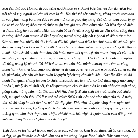
Gần đến Tết đạo Hồi, tôi đi gặp từng người, báo sẽ mở một bữa tiệc với đầy đủ rượ
u bia,
m
ời tất cả mọi ngườ
i ch
ỉ cần tớ
i ch
ơi là đủ. Mọi thứ tôi đều chuẩn bị
, ri
êng người theo đạo
thì vẫn phải mang bánh tới dự. Tô
i c
òn mờ
i c
ả cô giá
o d
ạy tiếng Việt tới, xin ban quản lý ký
túc xá và cả bảo vệ để được tổ chức muộn hơn giờ quy định đóng cửa. Và bữa tiệc đã diễn
ra thành công hơn dự kiến. Hầu như toàn bộ sinh viên trong ký túc xá đều tớ
i, ai c
ũng thức
tới sáng, đánh đàn guitar và lần lượt từng người đứng dậy hát một bài về đất nước mình.
Đến nỗi mà bao nhiêu đồ tôi chuẩn bị đều hết, phải mua thêm ba chai rượu đế với mức giá
khiế
n ai c
ũng trợn tròn mắt: 10,000 đ một chai, còn thực sự bên trong nó chứa gì thì không
ai biết. Bữa tiệc đã chính thức thay đổi hoàn toàn mối quan hệ của người Iraq vớ
i c
ác sinh
viên khác, c
ù
ng rủ nhau đi cà phê, ăn uống, nói chuyện… Thế là tôi trở thành một người
nổi tiếng trong ký túc xá. Có thể hơi tự đại với bản thân mình, nhưng quả rằng ai cũng
muốn hỏi ý kiến, và luôn muốn tôi đứng ra để giải quyết vấn đề cho mọi ngườ
i, c
ái gì sai thì
đòi phải sử
a, y
êu cầu với ban quản lý quyền lợi chung cho sinh viên... Sau lần đầu, thì đã
thành thó
i quen, ch
úng tô
i c
òn tổ chức nhiều bữa tiệc lớn nữa, có thời điểm ngày nà
o c
ũng
“
nhậu”, mà lý do thì thôi rồi, từ rất quan trọng cho tới đơn giản là sinh nhật của mộ
t ai
đó,
giáng sinh, mừng năm mới, Tết ta... Đôi khi, theo lý lẽ của sinh viên mà: buồ
n qu
á nhậu
thô
i, vui qu
á nhậu thôi. Có lẽ vì thế mà có tới 90% sinh viên nhớ sinh nhật của tôi là ngày
nào, và đó cũng là một dịp
“
ra trò” để đập phá. Phía Đại sứ
qu
án cũng được nghe nói
nhiều về việc tôi làm, họ lắng nghe tình hình cuộc sống của sinh viên Iraq qua tôi, và có
những quan tâm thiết thực hơn. Thậm chí khi phía bên Đại sứ
qu
án muốn trao đổi gì với
sinh viên Iraq thì đều tới phòng tôi để “họp”.
Hình dung về tôi hồi 24 tuổi là một gã
to con, v
ới bộ ria kiểu Iraq, được cắt tỉa cẩn thận, dài
và đẹp, có gu ăn mặc, biết cách làm cho mình trông
“
ngon l
ành” nhất. Nấu cơm ngon,