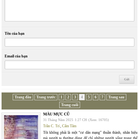
Tên của bạn
Email của bạn
Trang đầu
Trang trước
1
2
3
4
5
6
7
Trang sau
Trang cuối
MÀU MỰC CŨ
31 Tháng Năm 2025
1:27 CH
(Xem: 16705)
Trần C. Trí
,
Cẩm Tâm
Tôi không phải là một “cư dân mạng” thuần thành, nhãn hiệu
mà người ta thường dùng để chỉ những người sống trong thế