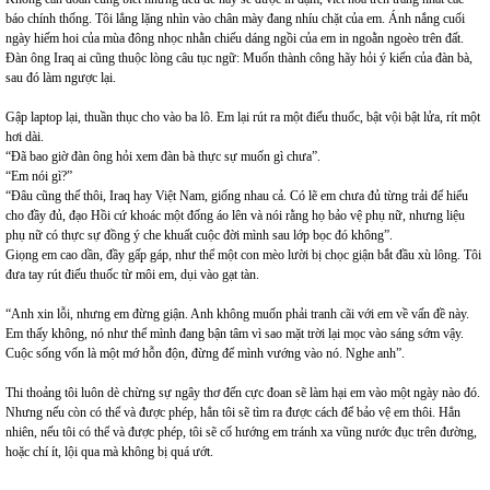
báo chính thống. Tôi lẳng lặng nhìn vào chân mày đang nhíu chặt của em. Ánh nắng cuối
ngày hiếm hoi của mùa đông nhọc nhằn chiếu dáng ngồi của em in ngoằn ngoèo trên đất.
Đàn ông Iraq ai cũng thuộc lòng câu tục ngữ: Muốn thành công hãy hỏi ý kiến của đàn bà,
sau đó làm ngược lại.
Gập laptop lại, thuần thục cho vào ba lô. Em lại rút ra một điếu thuốc, bật vội bật lửa, rít một
hơi dài.
“Đã bao giờ đàn ông hỏi xem đàn bà thực sự muốn gì chưa”.
“Em nói gì?”
“Đâu cũng thế thôi, Iraq hay Việt Nam, giống nhau cả. Có lẽ em chưa đủ từng trải để hiểu
cho đầy đủ, đạo Hồi cứ khoác một đống áo lên và nói rằng họ bảo vệ phụ nữ, nhưng liệu
phụ nữ có thực sự đồng ý che khuất cuộc đời mình sau lớp bọc đó không”.
Giọng em cao dần, đầy gấp gáp, như thể một con mèo lười bị chọc giận bắt đầu xù lông. Tôi
đưa tay rút điếu thuốc từ môi em, dụi vào gạt tàn.
“Anh xin lỗi, nhưng em đừng giận. Anh không muốn phải tranh cãi với em về vấn đề này.
Em thấy không, nó như thể mình đang bận tâm vì sao mặt trời lại mọc vào sáng sớm vậy.
Cuộc sống vốn là một mớ hỗn độn, đừng để mình vướng vào nó. Nghe anh”.
Thi thoảng tôi luôn dè chừng sự ngây thơ đến cực đoan sẽ làm hại em vào một ngày nào đó.
Nhưng nếu còn có thể và được phép, hẳn tôi sẽ tìm ra được cách để bảo vệ em thôi. Hẳn
nhiên, nếu tôi có thể và được phép, tôi sẽ cố hướng em tránh xa vũng nước đục trên đường,
hoặc chí ít, lội qua mà không bị quá ướt.