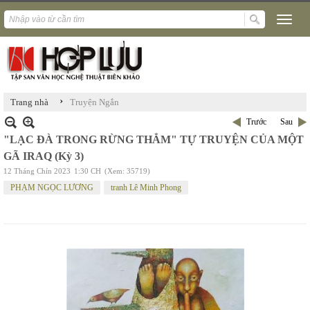
›
Trang nhà
Truyện Ngắn
Trước
Sau
"LẠC ĐÀ TRONG RỪNG THẲM" TỰ TRUYỆN CỦA MỘT
GÃ IRAQ (Kỳ 3)
12 Tháng Chín 2023
1:30 CH
(Xem: 35719)
PHẠM NGỌC LƯƠNG
tranh Lê Minh Phong