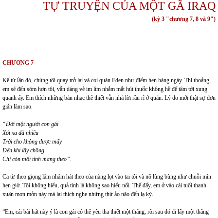
TỰ TRUYỆN CỦA MỘT GÃ IRAQ
(kỳ 3 "chương 7, 8 và 9")
CHƯƠNG 7
Kể từ lần đó, chúng tôi quay trở lại và coi quán Eden như điểm hẹn hàng ngày. Thi thoảng,
em sẽ đến sớm hơn tôi, vẫn dáng vẻ im lìm nhắm mắt hút thuốc không hề để tâm tới xung
quanh ấy. Em thích những bản nhạc thê thiết vẫn nhả lời rầu rĩ ở quán. Lý do mới thật sự đơn
giản làm sao.
“Đời một người con gái
Xót xa đã nhiều
Trời cho không được mấy
Đến khi lấy chồng
Chỉ còn mối tình mang theo”.
Ca từ theo giọng lẩm nhẩm hát theo của nàng lọt vào tai tôi và nổ lùng bùng như chuỗi mìn
hẹn giờ. Tôi không hiểu, quả tình là không sao hiểu nổi. Thế đấy, em ở vào cái tuổi thanh
xuân mơn mởn này mà lại thích nghe những thứ ảo não đến lạ kỳ.
“Em, cái bài hát này ý là con gái có thể yêu tha thiết một thằng, rồi sau đó đi lấy một thằng