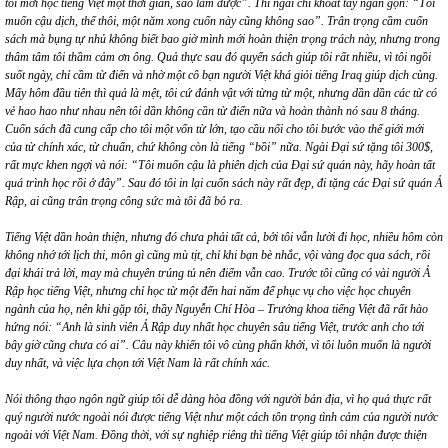
tôi mới học tiếng Việt một thời gian, sao làm được”. Thì ngà
i ch
ỉ khoát tay ngắn gọn:
“
Tôi
muốn cậu dịch, thế thôi, một năm xong cuốn này cũng không sao”. Trân trọng cầm cuốn
sách mà bụng tự nhủ không biết bao giờ mình mới hoàn thiện trọng trách này, nhưng trong
thâm tâm tôi thầm cảm ơn ông. Quả thực sau đó quyển sách giúp tôi rất nhiều, vì tôi ngồi
suốt ngày, chỉ cầm từ điển và nhờ một cô bạn người Việt khá giỏi tiếng Iraq giú
p d
ịch c
ù
ng.
Mấy hôm đầu tiên thì
qu
ả là mệt, tô
i c
ứ đánh vật với từng từ một, nhưng dần dần các từ có
vẻ hao hao như nhau nên tôi dần không cần từ điển nữa và hoàn thành nó sau 8 tháng.
Cuốn sách đã cung cấp cho tôi một vốn từ lớn, tạ
o c
ầu nối cho tôi bước vào thế giới mớ
i
c
ủa từ chính xác, từ chuẩn, chứ không còn là tiếng
“
bồi” nữa. Ngài Đại sứ tặng tôi 300$,
rất mực khen ngợi và nói:
“
Tôi muốn cậu là phiên dịch của Đại sứ
qu
án này, hãy hoàn tấ
t
qu
á trình học rồi ở đây”. Sau đó tô
i in l
ạ
i cu
ốn sách này rất đẹp, đi tặng các Đại sứ
qu
án Ả
Rậ
p, ai c
ũng trân trọng công sức mà tôi đã bỏ ra.
Tiếng Việt dần hoàn thiện, nhưng đó chưa phải tất cả, bởi tôi vẫn lười đi học, nhiều hôm còn
không nhớ tới lịch thi, môn gì cũng m
ù
tịt, chỉ khi bạn b
è
nhắc, vội vàng đọc qua sách, rồi
đại khái trả lời, may mà chuyên trúng tủ nên điểm vẫn cao. Trước tô
i c
ũng có vài người Ả
Rậ
p h
ọc tiếng Việt, nhưng chỉ học từ một đến hai năm để phục vụ cho việc học chuyên
ngành của họ, nên khi gặp tôi, thầy Nguyễn Chí Hòa – Trưởng khoa tiếng Việt đã rất hào
hứng nói:
“
Anh là sinh viên Ả Rập duy nhất học chuyên sâu tiếng Việt, trước anh cho tới
bây giờ cũng chưa có ai”. Câu này khiến tôi vô c
ù
ng phấn khởi, vì tôi luôn muốn là người
duy nhất, và việc lự
a ch
ọn tới Việt Nam là rất chính xác.
Nói thông thạo ngôn ngữ giúp tôi dễ dàng hòa đồng với người bản địa, vì họ
qu
ả thực rấ
t
qu
ý người nước ngoài nói được tiếng Việt như một cách tôn trọng tình cảm của người nước
ngoài với Việt Nam. Đồng thời, với sự nghiệ
p ri
êng thì tiếng Việt giúp tôi nhận được thiện