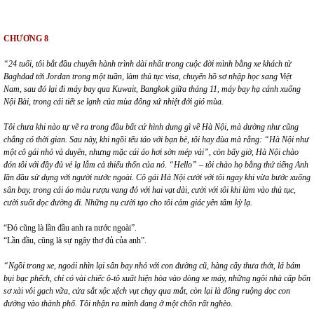
CHƯƠNG 8
“24 tuổi, tôi bắt đầu chuyến hành trình dài nhất trong cuộc đời mình bằng xe khách từ
Baghdad t
ới Jordan trong một tuần, làm thủ tục visa, chuyển hồ sơ nhậ
p h
ọc sang Việt
Nam, sau đó lại đi máy bay qua Kuwait, Bangkok giữa tháng 11, máy bay hạ cánh xuống
Nội Bài, trong cái tiế
t se l
ạnh của mùa đông xứ nhiệt đới gió mùa.
Tôi chưa khi nào tự vẽ ra trong đầu bất cứ hình dung gì về Hà Nội, mà dường như cũng
chẳng có thời gian. Sau này, khi ngồi tếu táo với bạn bè, tôi hay đùa mà rằng:
“
Hà Nội như
một cô gái nhỏ và duyên, nhưng mặc cái áo hơi sờn m
é
p v
ải”, còn bấy giờ, Hà Nội chào
đón tôi với đầy đủ vẻ lạ lẫ
m c
ả thiếu thốn của nó.
“
Hello” – tôi chào họ bằng thứ tiếng Anh
lần đầu sử dụng với người nước ngoài. Cô gái Hà Nội cười với tôi ngay khi vừa bước xuống
sân bay, trong cái áo màu rượ
u vang
đỏ với hai vạt dài, cười với tôi khi làm vào thủ tục,
cười suốt dọc đường đi. Những nụ cười tạo cho tôi cảm giác yên tâm kỳ lạ.
“Đó cũng là lần đầu anh ra nước ngoài”.
“Lần đầu, cũng là sự ngây thơ đủ của anh”.
“Ngồi trong xe, ngoái nhìn lại sân bay nhỏ với con đường cũ, hàng cây thưa thớ
t, l
á
bám
bụi bạc phếch, chỉ có vài chiếc ô-tô xuất hiện hòa vào dòng xe máy, những ngôi nhà cấp bốn
sơ xài vôi gạch vữa, cửa sắt xộc xệch vụt chạy qua mắ
t, c
òn lại là đồng ruộng dọc con
đường vào thành phố. Tôi nhận ra mình đang ở một chốn rất nghèo.