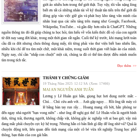
giới ảo nhiều hơn trong thế giới thật. Tuy vậy, tôi vẫn nặng lòng
biết ơn tất cả những nhân tài về kỹ thuật tân tiến trên thế giới đã
đóng góp vào việc giữ gìn và phát huy kho tàng văn minh của
nhân loại qua các nền tảng trên mạng như Google, Facebook,
Wikipedia, YouTube... và gần đây hơn nữa là ChatGPT. Những
nguồn thông tin đó đã giúp chúng ta học hỏi, tìm hiểu về vốn kiến thức đồ sộ của con người
từ đời nay sang đời khác, trong một thời gian rất ngắn. Cuối thế kỷ trước, khi mạng lưới toàn
cầu đã ra đời nhưng chưa thông dụng mấy, tôi từng phải vào thư viện biết bao nhiêu lần,
nhiều khi chỉ để tra tìm một chữ, một khái niệm, trong suốt thời gian viết luận án của mình.
Ngày nay, chỉ cần “nhấp con chuột” một cái, chúng ta đã có thể tìm được điều mình muốn
tìm trong tích tắc.
Đọc thêm
THÁNH Y CHỨNG GIÁM
19 Tháng Năm 2025
12:12 SA
(Xem: 17466)
MAI AN NGUYỄN ANH TUẤN
Lương y Lê Huân gọi hắn, giọng hụt hơi đọng nước mắt: -
Chú… Chú cứu anh với… Anh gặp nguy… Rồi ông tắt máy có
lẽ bằng bàn tay run rẩy… Hoang mang rối bời, hắn phóng xe
đến ngay nhà người “bạn vong niên” - như ông đề nghị gọi thế. Lê Huân vốn là người bình
tĩnh, từng trải, thương người, không chấp vặt, không gây ác nghiệp với ai bao giờ, vậy mà
đang mắc phải chuyện cực kỳ hệ trọng. Nhưng hắn có bản lĩnh gì đây để ông nhờ vả? Quả là
chuyện động trời, liên quan đến tính mạng của một cô bé vừa tốt nghiệp Trung học phổ
thông, bạn thân của con gái hắn.