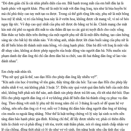
“Đó đơn giản chỉ là cái nhìn phiến diện của em. Bất hạnh trong mắt của em biết đâu lại là
hạnh phúc với người khác. Phụ nữ là một bí mật với đàn ông Iraq, tựa như lá bùa huyền bí
mà chỉ phù thủy cao tay mới tạo ra được. Trong cả thế giới rộng lớn này, phụ nữ là một bông
hoa mỹ lệ nhất, vị trí của bông hoa này là ở vườn hoa, không được cắt mang về, vì nó sẽ héo
ngay lập tức. Vẻ đẹp cao quý nhất của phụ nữ được đo bằng sự bí ẩn. Chính mạng che mặt
kín mít chỉ phô ra ngoài đôi mắt to sâu thẳm đã tạo ra các giá trị tuyệt đích cho cuộc sống.
Bản thân sự hiện diện trên đường của một người phụ nữ đã là một điều thiêng, tạo cảm hứng
sáng tác cho bất kỳ thi nhân nào. Với riêng anh, nhận được lời chào buổi sáng của phụ nữ là
đủ để biến hôm đó thành một màu hồng, vô cùng hạnh phúc. Đàn bà đối với Iraq là một vấn
đề nhạy cảm, không ai được phép nguyền rủa hoặc động vào người đàn bà. Nếu muốn xúc
phạm danh dự đàn ông thì chỉ cần đem đàn bà ra chửi, sau đó hai thằng đàn ông sẽ lao vào
đánh nhau”.
Em chớp mắt nhìn tôi.
“Phụ nữ quý giá là thế, sao đạo Hồi cho phép đàn ông lấy nhiều vợ?”.
“Khi anh còn học ở trường về tôn giáo, thầy từng đặt câu hỏi: Tại sao đạo Hồi cho phép lấy
nhiều nhất 4 vợ, mà không phải 3 hoặc 5?. Điều này quả vượt quá tầm hiểu biết của một đứa
nhỏ, không biết phải nói thế nào, anh đành xin phép được trả lời sau, rồi tới nhà thờ hỏi. Đạo
Hồi cho phép người đàn ông có 4 vợ không phải để biến đàn bà thành công cụ phục vụ đàn
ông. Theo đúng với sinh lý phụ nữ thì trong năm chỉ có 3 tháng là sạch sẽ để quan hệ vợ
chồng, nên nếu đàn ông có 4 vợ, mỗi vợ 3 tháng thì đảm bảo rằng người đàn ông sẽ không
còn muốn ra ngoài lăng nhăng. Như thế là luật tưởng chừng vô lý này lại sinh ra trên nền
tảng đảm bảo hạnh phúc gia đình. Không chỉ thế, để lấy được nhiều vợ, phải có thêm điều
kiện là chính vợ cả phải đồng ý tới tòa, trước mặt thẩm phán, nói rõ ràng mình chấp nhận vợ
lẽ của chồng, đồng thời phải có lý do như vợ vô sinh, ốm nặng hoặc nhu cầu tình dục của