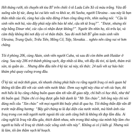
Hết tháng rưỡi, tôi chuyển tới tòa B7 trên chiếc ô tô Lada Liên Xô cũ màu trắng. Vừa đỗ
xuống sân ký túc, đ
ang lui cui k
é
o vali ra khỏi xe, thì Sasha, người Ukraina - sau nà
y l
à bạn
thân nhất của tô
i, cù
ng hai cậu nữa đứng ở ban công tầng trên, nhìn xuống nói:
“
Cậu là
sinh viên mới hả, vào đây phải nộ
p ti
ền bảo kê nh
é
, cậu tới từ Iraq
?
”. “Được, nhưng tôi
nộp bằng Dinar nh
é
, các cậu có nhận được khô
ng?
”. Ngước lên nhìn họ, tôi trêu lại, và
cảm thấy không khí nơi đây có vẻ thân thiện. Sau đó mới biết B7 gồm toàn sinh viên
Ukraina, Trung Quốc, Triều Tiên, Mông Cổ, Tiệp, Slovakia… ngh
è
o nên cũng vui vẻ hơn
chăng.
Tôi ở phòng 206, c
ù
ng Alain, sinh viên người Cuba, và sau đó còn thêm anh Haidar ở
c
ù
ng. Sau này 206 trở thành phòng sạch, đẹp nhất cả khu, với đầy đủ tivi, tủ lạnh, thảm trải
sàn, tủ
qu
ần áo… Nhưng đêm đầu tiên ở ký túc x
á
này, tôi thức. 24 tuổi với sự háo hức
khám ph
á
quay cuồng trong đầu.
Ở ký túc x
á
một thời gian, tôi nhanh chóng phát hiện ra rằng người Iraq có mối quan hệ
không tốt lắm đối vớ
i c
ác sinh viên nước khác. Đem suy nghĩ này chia sẻ vớ
i c
ác bạn, thì
mới hiểu là họ cũng chẳng buồn quan tâm tới vấn đề giao tiếp, chỉ biết có học thôi, như thế
thì buồ
n qu
á. Thậm chí có ông được gắn biệt danh là “Mr Xin chào”, bởi ông này
ch
ỉ nói
đúng mỗ
i c
âu
“
Xin chào” với mọi người khi buộc phải đi qua họ. Tôi thẳng thắn đặt vấn đề
trước mặt đồng hương:
“
Bây giờ chúng ta là đạ
i di
ện của nước mình, mà hình ảnh của
Iraq trong con mắt người nước ngoài thì các anh cũng biết là không tốt đẹp lắm đâ
u. Ai
cũng nghĩ là Iraq rất đầu gấu, thích đánh nhau, nên trong khả năng của mình hã
y l
àm cho
người ta hiểu về Iraq từ chính cuộc sống sinh viên này”. Không ai có ý kiến gì. Nhưng nói
là làm, tôi âm thầm vạch kế hoạch.