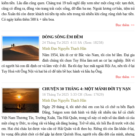
kiếm tiền. Lâu dần cũng quen. Chàng trai 19 tuổi nghĩ đây xem như một công việc tạm thời,
cũng có đồng ra, đồng vào trang trải cuộc sống, đỡ đần ba mẹ. Ngoài lương cơ bản, tiệm trả
cho Xuân thì còn được khách trả tiền tip nữa nên trong túi nhiều khi cũng rủng rỉnh bạc tiền.
Có ngày kiếm thêm 500 k + tiền boa.
Đọc thêm
DÒNG SÔNG ÊM ĐỀM
24 Tháng Tư 2025
4:11 SA
(Xem: 18258)
Minh Đạo Nguyễn Thạch Hãn
Năm 1954, khi di cư từ Bắc vào Nam, tôi còn bé lắm. Đại gia
đình chúng tôi chọn Tuy Hòa làm nơi an cư lạc nghiệp. Bởi vì
có người bà con đã định cư và làm việc ở đó. Ba tôi dạy học mãi ngoài Hội An, nên tôi ở lại
Tuy Hoà với Ông Nội và hai bà cô để tiện bề học hành và hầu hạ Ông.
Đọc thêm
CHUYỆN 30 THÁNG 4: MỘT MẢNH ĐỜI TỴ NẠN
16 Tháng Tư 2025
5:33 CH
(Xem: 17629)
Minh Đạo Nguyễn Thạch Hãn
Ngày 29 tháng 4, tôi nhờ chú em con bà cô chở ra bến Bạch
Đằng, Saigon xem tình hình và thấy rất nhiều tàu kể cả chiếc
Việt Nam Thương Tín, Trường Xuân, Tàu Hải Quân, trong số này có một số tàu đánh cá của
một công ty Đức, to rộng rãi và bằng sắt đàng hoàng. Trở về nhà, tôi hối Ba đi trước với chú
em. Hai chú cháu lọt được vào căn cứ Hải Quân và đi theo họ. Riêng tôi còn lần khân ở lại,
hy vọng đến phút chót có thể gặp lại được Quỳnh Hoa, người yêu đầu đời của mình, nhưng