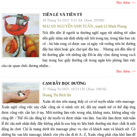
Đọc thêm
TIỀN LẺ VÀ TIỀN TỶ
28 Tháng Tư 2025
9:51 SA
(Xem: 20398)
MAI AN NGUYỄN ANH TUẤN
,
tranh Lê Minh Phong
Nói đến tiền lẻ người ta thường nghĩ ngay tới những tờ/ nắm
tiền giấy nhàu nát dính nhớp mồ hôi trong tay, trong hầu bao các
cô - bà bán rong có được sau cả ngày vất vưởng trên hè đường
đầy bụi khói hoặc góc chợ quê đìu hiu… Nhưng nói đền tiền tỷ
thì thường gắn với những tập Đô-la dày cộm đựng trong va-li
hay trong bọc giấy thường cất trong ngăn kéo phòng làm việc
của các quan chức đương nhiệm…
Đọc thêm
CẠM BẪY BỌC ĐƯỜNG
27 Tháng Tư 2025
10:53 CH
(Xem: 19616)
Hoàng Thị Bích Hà
Xuân dò tìm trên mạng thấy có cơ sở tuyển nhân viên massage.
Xuân nghĩ công việc này chắc cũng ok vì mình sức trẻ, đôi tay mạnh mẽ có thể đáp ứng
được công việc cần lực ở tay. Môi trường làm việc trong nhà, không mưa, không nắng vậy
cũng đỡ. / Thế rồi cậu đăng ký dự tuyển và được nhận vào làm. Sau khi làm được một tuần
lễ thì cậu mới nhận thấy đây không phải là xoa bóp trị liệu bình thường mà thực chất là một
động ăn chơi. Chỉ là mang dưới tên massage phục vụ cho cả khách nam và khách nữ. Có
những lúc sau khi massage, khách còn yêu cầu đi từ A- Z, Xuân cũng phải chịu khó làm để