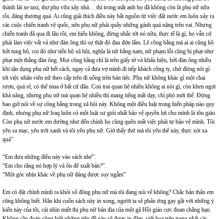
thành lái xe taxi, thợ phụ vữa xây nhà… thì trong mắt anh họ đã không còn là phụ nữ nữa
rồi, đáng thương quá. Ai cũng giải thích điều này bắt nguồn từ việc đất nước em luôn xảy ra
các cuộc chiến tranh vệ quốc, nên phụ nữ phải quẩy những gánh quá nặng trên vai. Nhưng
chiến tranh đã qua đi lâu rồi, em hiểu không, đừng nhắc tới nó nữa, thực tế là gì, họ vẫn cứ
phải làm việc vất vả như đàn ông thì sự thật đó đau đớn lắm. Lẽ công bằng mà ai ai cũng hồ
hởi tung hô, coi đó như tiến bộ xã hội, nghĩa là nữ bằng nam, nữ phạm lỗi cũng bị phạt như
phạt một thằng đàn ông. Mọi công bằng chỉ là trên giấy tờ và khẩu hiệu, bởi đàn ông nhiều
khi tận dụng phụ nữ hết cách, ngay cả đưa vợ mình đi tiếp khách công ty, chứ đừng nói gì
tới việc nhân viên nữ theo cấp trên đi uống trên bàn tiệc. Phụ nữ không khác gì một chai
rượu, quá rẻ, có thể mua ở bất cứ đâu. Con trai quan hệ nhiều không ai nói gì, còn khen ngợi
khả năng, nhưng phụ nữ mà quan hệ nhiều thì mang tiếng mất dạy, chỉ phò mới thế. Đừng
bao giờ nói về sự công bằng trong xã hội này. Không một điều luật trong hiến pháp nào quy
định, nhưng phụ nữ Iraq luôn có một luật sư giỏi nhất bảo vệ quyền lợi cho mình là tôn giáo.
Còn phụ nữ nước em dường như đến chính họ cũng quên mất việc phải tự bảo vệ mình. Tôi
yêu sa mạc, yêu trời xanh và tôi yêu phụ nữ. Giờ thấy thứ mà tôi yêu thế này, thực xót xa
quá”.
“Em đưa những điều này vào sách nhé”.
“Em cho rằng nó hợp lý và ổn để xuất bản?”.
“Một góc nhìn khác về phụ nữ đáng được suy ngẫm”
Em có đặt chính mình ra khỏi số đông phụ nữ mà tôi đang nói về không? Chắc bản thân em
cũng không biết. Hẳn khi cuốn sách này in xong, người ta sẽ phản ứng gay gắt với những ý
kiến này của tôi, cái nhìn miệt thị phụ nữ bản địa của một gã Hồi giáo cực đoan chẳng hạn.
Không cần đoán cũng biết những tiêu đề này sẽ được in đậm, viết hoa trên trang nhất các