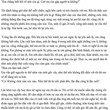
“Em chẳng biết hết về anh còn gì. Giờ em còn gặp người ta không?”
Tôi dành hàng giờ như thế mỗi chiều, ngồi bên cạnh và nói chuyện với em. Rồi tôi thấy nực
cười khi nhận ra rằng em không biết yêu là gì. Rằng thứ cảm xúc đau khổ, những cuộc tình,
những thằng đàn ông em đã từng ngủ, từng suy tính tương lai mơ hồ nào đó, cũng chỉ là
những chuyến phiêu lưu trong cảm xúc. Em, một cô gái 24 tuổi, sống một mình, tự cho thế
là tự lập. Hài hước sao, kẻ như tôi lại yêu em.
“Cũng lâu rồi không gặp. Đôi khi em tự hỏi mình, tại sao ngày ấy lại yêu anh ấy, em cũng
không biết nữa. Lần cuối hẹn nhau, anh ấy đang ở trong một khu nghỉ dưỡng ven ô, không
quá xa, cũng chẳng gần, thế mà em lôi xe máy ra, phóng một lèo đi… Anh có nghĩ là em dại
không. Em phóng xe máy trên quốc lộ, phía sau là cơn giông dần hình thành, rồi mưa to tạt
ào ạt, em vẫn cứ lao đi. Em ướt như chuột lột, tới nơi, gã ra đón, khô ráo, thản nhiên, em còn
không đọc được bất cứ một sự xúc động nào trong cái ôm của gã. Thực ra, em quyết tâm đi
như một phép thử cuối cùng cho cảm giác của chính mình”.
“Bọn em làm tình chứ?”
Em vẫn giữ nguyên tư thế nhìn vào một gốc cây, như thể nếu không đối diện với tôi thì em
sẽ dễ dàng nói ra hơn.
“Có. Không chút cảm xúc nào. Như thể đó là việc phải đến, lần đầu cũng là lần cuối”.
Làn khói run rẩy bay theo kẽ ngón tay em rồi tản ra. Tôi cơ hồ chỉ muốn nắm lấy chúng rồi
dùng răng nghiến nhẹ, để cảm nhận rõ hơn sự run rẩy từ da thịt em. Một nỗi đau vô cớ nào
đó trào ra. Mối tình đầu của cô sinh viên với gã đàn ông lớn tuổi mà chỉ cần nghe kể, tôi đã
đoán ngay gã che dấu việc đã có gia đình. Mọi giữ gìn, chiều chuộng, trân trọng tình cảm
thuần khiết với em là do gã sợ hãi và chưa dám. Cũng có thể, từ một góc độ nào đó, gã cũng