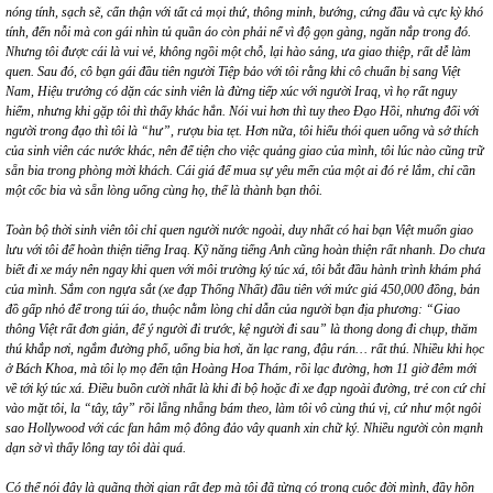
nóng tính, sạch sẽ, cẩn thận với tất cả mọi thứ, thông minh, bướng, cứng đầu và cực kỳ khó
tính, đến nỗi mà
con g
ái nhìn tủ
qu
ần á
o c
òn phải nể vì độ gọn gàng, ngăn nắp trong đó.
Nhưng tôi được cái là
vui v
ẻ, không ngồi một chỗ, lại hào sảng, ưa giao thiệp, rất dễ làm
quen. Sau đó, cô bạn gái đầu tiên người Tiệp bảo với tôi rằng khi cô chuẩn bị sang Việt
Nam, Hiệu trưởng có dặn các sinh viên là đừng tiếp xúc với người Iraq, vì họ rất nguy
hiểm, nhưng khi gặp tôi thì thấy khác hẳn. Nói vui hơn thì tuy theo Đạo Hồi, nhưng đối với
người trong đạo thì tôi là “hư”, rượ
u bia t
ẹt. Hơn nữa, tôi hiểu thó
i quen u
ống và sở thích
của sinh viên các nước khác, nên để tiện cho việc quảng giao của mình, tôi lúc nà
o c
ũng trữ
sẵn bia trong phòng mời khách. Cái giá để mua sự yêu mến của mộ
t ai
đó rẻ lắ
m, ch
ỉ cần
một cốc bia và sẵn lòng uống c
ù
ng họ, thế là thành bạn thôi.
Toàn bộ thời sinh viên tô
i ch
ỉ quen người nước ngoài, duy nhất có hai bạn Việt muốn giao
lưu với tôi để hoàn thiện tiếng Iraq. Kỹ năng tiếng Anh cũng hoàn thiện rất nhanh. Do chưa
biết đi xe máy nên ngay khi quen với môi trường ký túc xá, tôi bắt đầu hành trình khám phá
của mình. Sắm con ngựa sắt (xe đạp Thống Nhất) đầu tiên với mức giá 450,000 đồng, bản
đồ gấp nhỏ để trong túi áo, thuộc nằm lòng chỉ dẫn của người bạn địa phương:
“
Giao
thông Việt rất đơn giản, để ý người đi trước, kệ người đi sau” là thong dong đ
i ch
ụp, thăm
thú khắp nơi, ngắm đường phố, uống bia hơi, ăn lạc rang, đậu rán… rất thú. Nhiều khi học
ở Bách Khoa, mà tôi lọ mọ đến tận Hoàng Hoa Thám, rồi lạc đường, hơn
11 giờ đêm
mới
về tới ký túc xá. Điều buồn cười nhất là khi đi bộ hoặc đi xe đạp ngoài đường, trẻ
con c
ứ chỉ
vào mặt tô
i, la
“
tây, tây” rồi lẵng nhẵng bám theo, làm tôi vô c
ù
ng thú vị, cứ như một ngôi
sao Hollywood vớ
i c
ác fan hâm mộ đông đảo vây quanh xin chữ ký. Nhiều ngườ
i c
òn mạnh
dạn sờ vì thấ
y l
ông tay tôi dà
i qu
á.
Có thể nói đâ
y l
à
qu
ãng thời gian rất đẹp mà tôi đã từng có trong cuộc đời mình, đầy hồn