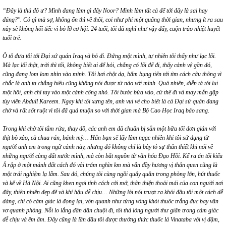
“
Đây là thủ đô ư? Mình đang làm gì đâ
y Noor? Mình làm tất cả để tới đâ
y l
à sai hay
đú
ng?".
Có gì mà sợ, không ổn thì về thôi, coi như phí một quãng thời gian, nhưng ít ra sau
này sẽ không hối tiếc vì bỏ lỡ cơ hội. 24 tuổi, tôi đã nghĩ như vậy đấy, cuộn trào nhiệt huyết
tuổi trẻ.
Ô tô đưa tôi tới Đại sứ
qu
án Iraq và bỏ đi. Đứng một mình, tự nhiên tôi thấy như lạc lối.
Mà lạc lối thật, trời thì tối, không biế
t ai
để hỏ
i, ch
ẳng có lối để đi, thấy cảnh vệ gần đó,
cũng đang lom lom nhìn vào mình. Tôi hơ
i ch
ột dạ, bấm bụng tiến tới tìm cách câu thông vì
chắc là anh ta chẳng hiểu cũng không nói được từ nào với mình. Quả nhiên, diễn tả tới lui
một hồi, anh chỉ tay vào một cánh cổng nhỏ. Tôi bước bừa và
o, c
ứ thế đi và may mắn gặp
t
ù
y viên Abdull Kareem. Ngay khi tôi xưng tên, anh vui vẻ cho biết là cả Đại sứ
qu
án đang
chờ và rất sốt ruột vì tôi đã
qu
á
muộn so với thời gian mà Bộ Cao Học Iraq bá
o sang.
Trong khi chờ tôi tắm rửa, thay đồ, các anh em đã chuẩn bị sẵn một bữa tối đơn giản với
thịt b
ò
xà
o, c
à
chua r
án, bánh mỳ… Hẳn bạn sẽ lấ
y l
àm ngạc nhiên khi tôi sử dụng từ
người anh em trong ngữ cảnh này, nhưng đó không chỉ là bày tỏ sự thân thiết khi nói về
những ngườ
i cù
ng đất nước mình, mà còn bắt nguồn từ văn hóa Đạo Hồi. Kể ra ăn tối kiểu
Ả rập ở một mảnh đất cách đó vài trăm nghìn km mà vẫn đầy hương vị thâ
n quen c
ũng là
một trải nghiệm lạ lẫm. Sau đó
, ch
úng tô
i cù
ng ngồ
i qu
â
y qu
ần trong phòng lớn, hút thuốc
và kể về Hà Nội. Ai cũng khen ngợi tính cách cởi mở, thân thiện thoải má
i c
ủa con người nơi
đây, thiên nhiên đẹp đẽ và khí hậu dễ chịu… Những lời nói trượt ra khỏi đầu tôi một cách dễ
dàng, chỉ có cảm giác là đọng lại, vờn quanh như từng vòng khói thuốc trắng đục bay vẩn
vơ quanh phòng. Nỗ
i lo l
ắng dần dần chuội đi, tôi thả lỏng người thư gi
ã
n trong cảm giác
dễ chịu v
à ê
m ấm. Đây cũng là lần đầu tôi được thưởng thức thuốc l
á
Vinataba v
ới vị đậm,