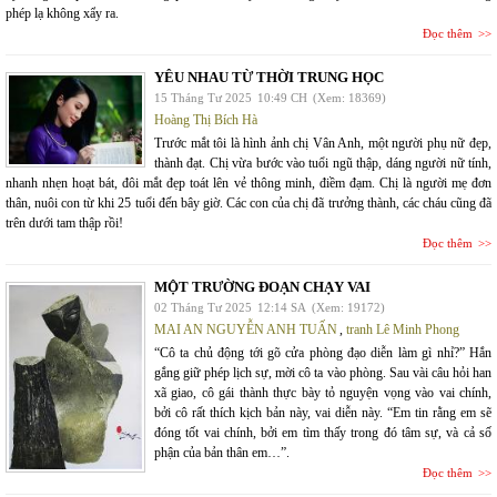
phép lạ không xẩy ra.
Đọc thêm
YÊU NHAU TỪ THỜI TRUNG HỌC
15 Tháng Tư 2025
10:49 CH
(Xem: 18369)
Hoàng Thị Bích Hà
Trước mắt tôi là hình ảnh chị Vân Anh, một người phụ nữ đẹp,
thành đạt. Chị vừa bước vào tuổi ngũ thập, dáng người nữ tính,
nhanh nhẹn hoạt bát, đôi mắt đẹp toát lên vẻ thông minh, điềm đạm. Chị là người mẹ đơn
thân, nuôi con từ khi 25 tuổi đến bây giờ. Các con của chị đã trưởng thành, các cháu cũng đã
trên dưới tam thập rồi!
Đọc thêm
MỘT TRƯỜNG ĐOẠN CHẠY VAI
02 Tháng Tư 2025
12:14 SA
(Xem: 19172)
MAI AN NGUYỄN ANH TUẤN
,
tranh Lê Minh Phong
“Cô ta chủ động tới gõ cửa phòng đạo diễn làm gì nhỉ?” Hắn
gắng giữ phép lịch sự, mời cô ta vào phòng. Sau vài câu hỏi han
xã giao, cô gái thành thực bày tỏ nguyện vọng vào vai chính,
bởi cô rất thích kịch bản này, vai diễn này. “Em tin rằng em sẽ
đóng tốt vai chính, bởi em tìm thấy trong đó tâm sự, và cả số
phận của bản thân em…”.
Đọc thêm