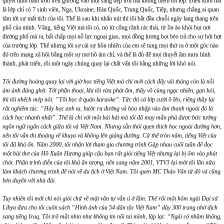
quyết định nằm ườn trên giường vào một sáng đẹp trời mà không thèm tới lớp. Điều khôi hài
là lớp chỉ có 7 sinh viên, Nga, Ukraine, Hàn Quốc, Trung Quốc, Tiệp, nhưng chẳng ai quan
tâm tới sự mất tích của tôi. Thế là sau khi nhấn nút thì tôi bắt đầu chuỗi ngày lang thang trên
phố của mình. Vâng, tiếng Việt mà tôi có, nó từ cống rãnh rác thải, từ ồn ào khói bụi nơi
đường phố mà ra, bất chấp mọi nỗ lực ngoại giao, mọi đồng lương bọt bèo trả cho sự hời hợt
của trường lớp. Thế nhưng tôi sợ cái sự hồn nhiên của em sẽ tung mọi thứ ra ở một góc nào
đó trên mạng xã hội bằng một sự mơ hồ ám chỉ, và thế là đủ để mọi thuyết âm mưu hình
thành, phát triển, rồi một ngày chúng quay lại chất vấn tôi bằng những lời khó nói.
Tôi đường hoàng quay lại với giờ học tiếng Việt mà chỉ mớ
i c
ách đây vài tháng còn là nỗi
ám ảnh đáng gh
é
t. Tới phần thoại, khi tôi vừa phát âm, thầy vô c
ù
ng ngạc nhiên, gạn hỏi,
thì tôi nhếch mép nói:
“
Tôi học ở
qu
án karaoke”. Tức thì cả lớp cười ồ lên, riêng thầ
y l
ại
rất nghiêm túc:
“
Hãy học anh ta, bước ra đường và hòa nhậ
p v
ào âm thanh ngoài đó là
cách học nhanh nhất”. Thế là chỉ với một bài hát mà tôi đã may mắn phá được bức tường
ngôn ngữ ngăn cách giữa tôi và Việt Nam. Nhưng sẵn thói quen thích học ngoài đường hơn,
nên tôi vẫn thi thoảng về khuya và không lên giảng đường. Cứ thế tròn năm, tiếng Việt của
tôi đã khá ổn. Năm 2000, tôi nhận lời tham gia chương trình Gặp nhau cuối tuần để đọc
một bài thơ của Hồ Xuân Hương giúp cậu bạn rất giỏi tiếng Việt nhưng lại bị ốm vào phút
chót. Phần trình diễn của tôi khá ấn tượng, nên sang năm 2001, VTV3 lại mời tôi lần nữa
làm khách chương trình để nói về
du l
ịch ở Việt Nam. Tô
i quen MC Th
ảo Vân từ đó và cũng
b
é
n duyên với nhà đài.
Tuy nhiên tôi mớ
i ch
ỉ nói giỏ
i ch
ứ về mặt văn tự vẫn ú ớ lắm. Thế rồi một hôm ngài Đại sứ
Libya đưa cho tô
i cu
ốn sách
“
Hình ảnh của 54 dân tộc Việt Nam” dày 300 trang nhờ dịch
sang tiếng Iraq. Tôi trố mắt nhìn như không tin nổi tai mình, lặp lại:
“
Ngà
i c
ó nhầm không,