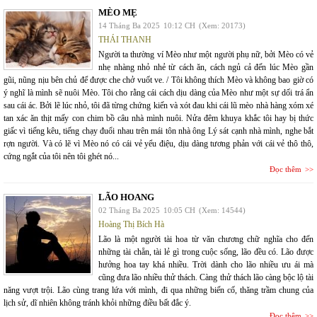
MÈO MẸ
14 Tháng Ba 2025
10:12 CH
(Xem: 20173)
THÁI THANH
Người ta thường ví Mèo như một người phụ nữ, bởi Mèo có vẻ
nhẹ nhàng nhỏ nhẻ từ cách ăn, cách ngủ cả đến lúc Mèo gần
gũi, nũng nịu bên chủ để được che chở vuốt ve. / Tôi không thích Mèo và không bao giờ có
ý nghĩ là mình sẽ nuôi Mèo. Tôi cho rằng cái cách dịu dàng của Mèo như một sự dối trá ẩn
sau cái ác. Bởi lẽ lúc nhỏ, tôi đã từng chứng kiến và xót đau khi cái lũ mèo nhà hàng xóm xé
tan xác ăn thịt mấy con chim bồ câu nhà mình nuôi. Nửa đêm khuya khắc tôi hay bị thức
giấc vì tiếng kêu, tiếng chạy đuổi nhau trên mái tôn nhà ông Lý sát cạnh nhà mình, nghe bắt
rợn người. Và có lẽ vì Mèo nó có cái vẻ yểu điệu, dịu dàng tương phản với cái vẻ thô thô,
cứng ngắt của tôi nên tôi ghét nó...
Đọc thêm
LÃO HOANG
02 Tháng Ba 2025
10:05 CH
(Xem: 14544)
Hoàng Thị Bích Hà
Lão là một người tài hoa từ văn chương chữ nghĩa cho đến
những tài chẵn, tài lẻ gì trong cuộc sống, lão đều có. Lão được
hưởng hoa tay khá nhiều. Trời dành cho lão nhiều ưu ái mà
cũng đưa lão nhiều thử thách. Càng thử thách lão càng bộc lộ tài
năng vượt trội. Lão cùng trang lứa với mình, đi qua những biến cố, thăng trầm chung của
lịch sử, dĩ nhiên không tránh khỏi những điều bất đắc ý.
Đọc thêm