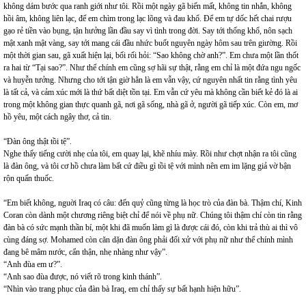
không dám bước qua ranh giới như tôi. Rồi một ngày gã biến mất, không tin nhắn, không
hồi âm, không liên lạc, để em chìm trong lạc lõng và đau khổ. Để em tự dốc hết chai rượu
gạo rẻ tiền vào bụng, tận hưởng lần đầu say vì tình trong đời. Say tới thống khổ, nôn sạch
mật xanh mật vàng, say tới mang cái đầu nhức buốt nguyên ngày hôm sau trên giường. Rồi
một thời gian sau, gã xuất hiện lại, bối rối hỏi: “Sao không chờ anh?”. Em chưa một lần thốt
ra hai từ “Tại sao?”. Như thể chính em cũng sợ hãi sự thật, rằng em chỉ là một đứa ngu ngốc
và huyễn tưởng. Nhưng cho tới tận giờ hẳn là em vẫn vậy, cứ nguyên nhất tin rằng tình yêu
là tất cả, và cảm xúc mới là thứ bất diệt tồn tại. Em vẫn cứ yêu mà không cần biết kẻ đó là ai
trong một không gian thực quanh gã, nơi gã sống, nhà gã ở, người gã tiếp xúc. Còn em, mơ
hồ yêu, một cách ngây thơ, cả tin.
“Đàn ông thật tồi tệ”.
Nghe thấy tiếng cười nhẹ của tôi, em quay lại, khẽ nhíu mày. Rồi như chợt nhận ra tôi cũng
là đàn ông, và tôi cơ hồ chưa làm bất cứ điều gì tồi tệ với mình nên em im lặng giả vờ bận
rộn quấn thuốc.
“Em biết không, nguời Iraq có câu: đến quỷ cũng từng là học trò của đàn bà. Thậm chí, Kinh
Coran còn dành một chương riêng biệt chỉ để nói về phụ nữ. Chúng tôi thậm chí còn tin rằng
đàn bà có sức mạnh thần bí, một khi đã muốn làm gì là được cái đó, còn khi trả thù ai thì vô
cùng đáng sợ. Mohamed còn căn dặn đàn ông phải đối xử với phụ nữ như thể chính mình
đang bê mâm nước, cẩn thận, nhẹ nhàng như vậy”.
“Anh đùa em ư?”.
“Anh sao đùa được, nó viết rõ trong kinh thánh”.
“Nhìn vào trang phục của đàn bà Iraq, em chỉ thấy sự bất hạnh hiện hữu”.