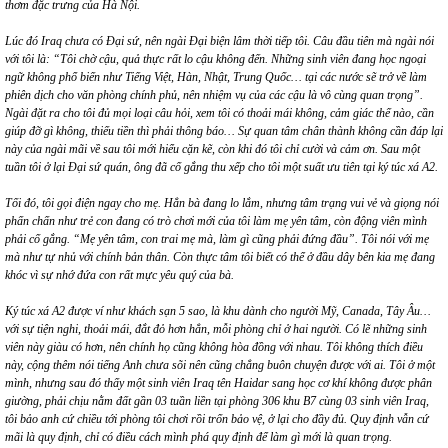
thơm đặc trưng của Hà Nội.
Lúc đó Iraq
ch
ưa có Đại sứ, nên ngài Đại biện lâm thời tiếp tôi. Câu đầu tiên mà ngài nói
với tôi là:
“
Tô
i ch
ờ cậ
u, qu
ả thực rấ
t lo c
ậu không đến. Những sinh viên đang học ngoại
ngữ không phổ biến như Tiếng Việt, Hàn, Nhật, Trung Quốc… tạ
i c
ác nước sẽ trở về làm
phiên dịch cho văn phòng chính phủ, nên nhiệm vụ của các cậu là vô c
ù
ng quan trọng”.
Ngài đặt ra cho tôi đủ mọi loạ
i c
âu hỏi, xem tô
i c
ó thoải mái không, cảm giác thế nà
o, c
ần
giúp đỡ gì không, thiếu tiền thì phải thông báo… Sự quan tâm chân thành không cần đáp lại
này của ngài m
ã
i về sau tôi mới hiểu cặn kẽ, còn khi đó tô
i ch
ỉ cười và cảm ơn. Sau một
tuần tôi ở lại Đại sứ
qu
án, ông đã cố gắng thu xếp cho tôi một suất ưu tiên tại ký túc x
á
A2.
Tối đó, tôi gọi điện ngay cho mẹ. Hẳn bà đang lo lắm, nhưng tâm trạng vui vẻ và giọng nói
phấn chấn như trẻ
con
đang có tr
ò
chơi mớ
i c
ủa tôi làm mẹ yên tâm, còn động viên mình
phải cố gắng.
“
Mẹ yên tâm, con trai mẹ mà, làm gì cũng phải đứng đầu”. Tôi nói với mẹ
mà như tự nhủ vớ
i ch
ính bản thân. Còn thực tâm tôi biết có thể ở đầu dây bên kia mẹ đang
khóc vì sự nhớ đứ
a con r
ất mực yê
u qu
ý của bà.
Ký túc x
á
A2 được ví như khách sạn 5 sao, là khu dành cho người Mỹ
, Canada, T
ây Âu…
với sự tiện nghi, thoải mái, đắt đỏ hơn hẳn, mỗi phòng chỉ ở hai người. Có lẽ những sinh
viên này giàu có hơn, nên chính họ cũng không hòa đồng với nhau. Tôi không thích điều
này, cộng thêm nói tiếng Anh chưa s
õ
i nên cũng chẳng buôn chuyện được với ai. Tôi ở một
mình, nhưng sau đó thấy một sinh viên Iraq tên Haidar sang học cơ khí không được phân
giường, phả
i ch
ịu nằm đất gần 03 tuần liền tại phòng 306 khu B7 c
ù
ng 03 sinh viên Iraq,
tôi bảo anh cứ chiều tới phòng tô
i ch
ơi rồi trốn bảo vệ, ở lại cho đầy đủ. Quy định vẫn cứ
m
ã
i là quy định, chỉ có điều cách mình ph
á
quy định để làm gì mới là quan trọng.