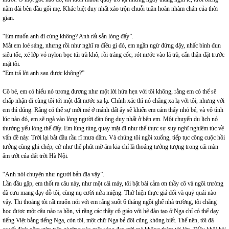
nằm dài bên đầu gối mẹ. Khác biệt duy nhất xáo trộn chuỗi tuần hoàn nhàm chán của thời
gian.
“Em muốn anh đi cùng không? Anh rất sẵn lòng đấy”.
Mắt em loé sáng, nhưng rồi như nghĩ ra điều gì đó, em ngần ngừ đứng dậy, nhấc bình đun
siêu tốc, xé lớp vỏ nylon bọc túi trà khô, rồi tráng cốc, rót nước vào lá trà, cẩn thận đặt trước
mặt tôi.
“Em trả lời anh sau được không?”
Cô bé, em có hiểu nó tương đương như một lời hứa hẹn với tôi không, rằng em có thể sẽ
chấp nhận đi cùng tôi tới một đất nước xa lạ. Chính xác thì nó chẳng xa lạ với tôi, nhưng với
em thì đúng. Rằng có thể sự mới mẻ ở mảnh đất ấy sẽ khiến em cảm thấy nhỏ bé, và vô tình
lúc nào đó, em sẽ ngả vào lòng người đàn ông duy nhất ở bên em. Một chuyến du lịch nó
thường yếu lòng thế đấy. Em lúng túng quay mặt đi như thể thực sự suy nghĩ nghiêm túc về
vấn đề này. Trời lại bắt đầu rầu rĩ mưa dầm. Và chúng tôi ngồi xuống, tiếp tục công cuộc hồi
tưởng cùng ghi chép, cứ như thể phút mờ ám kia chỉ là thoáng tưởng tượng trong cái màn
ẩm ướt của đất trời Hà Nội.
“Anh nói chuyện như người bản địa vậy”.
Lần đầu gặp, em thốt ra câu này, như một cái máy, tôi bật bài cảm ơn thầy cô và ngôi trường
đã cưu mang dạy dỗ tôi, cùng nụ cười nửa miệng. Thứ hiện thực giả dối và quỷ quái nào
vậy. Thi thoảng tôi rất muốn nói với em rằng suốt 6 tháng ngồi ghế nhà trường, tôi chẳng
học được một câu nào ra hồn, vì rằng các thầy cô giáo với hệ đào tạo ở Nga chỉ có thể dạy
tiếng Việt bằng tiếng Nga, còn tôi, một chữ Nga bẻ đôi cũng không biết. Thế nên, tôi đã