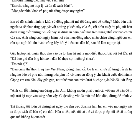
“Em đưa những điều này vào sách nhé”.
“Em cho rằng nó hợp lý và ổn để xuất bản?”.
“Một góc nhìn khác về phụ nữ đáng được suy ngẫm”
Em có đặt chính mình ra khỏi số đông phụ nữ mà tôi đang nói về không? Chắc bản thâ
người ta sẽ phản ứng gay gắt với những ý kiến này của tôi, cái nhìn miệt thị phụ nữ b
đoán cũng biết những tiêu đề này sẽ được in đậm, viết hoa trên trang nhất các báo chín
của em. Ánh nắng cuối ngày hiếm hoi của mùa đông nhọc nhằn chiếu dáng ngồi của em 
câu tục ngữ: Muốn thành công hãy hỏi ý kiến của đàn bà, sau đó làm ngược lại.
Gập laptop lại, thuần thục cho vào ba lô. Em lại rút ra một điếu thuốc, bật vội bật lửa, rí
“Đã bao giờ đàn ông hỏi xem đàn bà thực sự muốn gì chưa”.
“Em nói gì?”
“Đâu cũng thế thôi, Iraq hay Việt Nam, giống nhau cả. Có lẽ em chưa đủ từng trải để h
rằng họ bảo vệ phụ nữ, nhưng liệu phụ nữ có thực sự đồng ý che khuất cuộc đời mình 
Giọng em cao dần, đầy gấp gáp, như thể một con mèo lười bị chọc giận bắt đầu xù lông. 
“Anh xin lỗi, nhưng em đừng giận. Anh không muốn phải tranh cãi với em về vấn đề n
mặt trời lại mọc vào sáng sớm vậy. Cuộc sống vốn là một mớ hỗn độn, đừng để mình 
Thi thoảng tôi luôn dè chừng sự ngây thơ đến cực đoan sẽ làm hại em vào một ngày nào
ra được cách để bảo vệ em thôi. Hẳn nhiên, nếu tôi có thể và được phép, tôi sẽ cố hướn
qua mà không bị quá ướt.