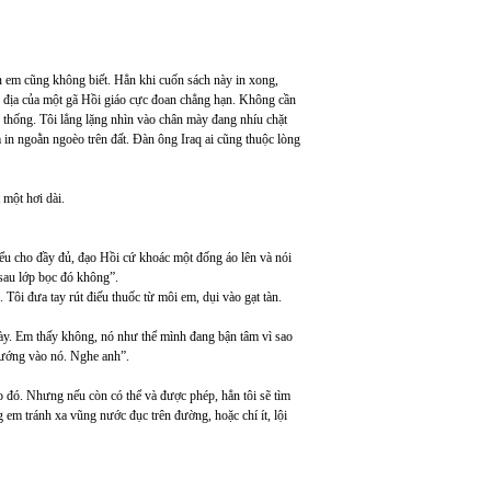
n em cũng không biết. Hẳn khi cuốn sách này in xong,
ản địa của một gã Hồi giáo cực đoan chẳng hạn. Không cần
h thống. Tôi lẳng lặng nhìn vào chân mày đang nhíu chặt
in ngoằn ngoèo trên đất. Đàn ông Iraq ai cũng thuộc lòng
t một hơi dài.
iểu cho đầy đủ, đạo Hồi cứ khoác một đống áo lên và nói
sau lớp bọc đó không”.
Tôi đưa tay rút điếu thuốc từ môi em, dụi vào gạt tàn.
ày. Em thấy không, nó như thể mình đang bận tâm vì sao
vướng vào nó. Nghe anh”.
 đó. Nhưng nếu còn có thể và được phép, hẳn tôi sẽ tìm
g em tránh xa vũng nước đục trên đường, hoặc chí ít, lội