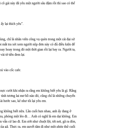
i cô gái này đã yêu một người sâu đậm rồi thì sao có thể
ấy lại thích yêu”.
ùng, chỉ là nhân viên công vụ quèn trong một cái đại sứ
ỏi mắt tra xét xem người nộp đơn này có đủ điều kiện để
y hoay trong đó một thời gian rồi lại bay ra. Người ta,
t vài tờ tiền đem lại.
hú vào cốc cafe.
 nực cười khi nhận ra rằng em không biết yêu là gì. Rằng
tính tương lai mơ hồ nào đó, cũng chỉ là những chuyến
ài hước sao, kẻ như tôi lại yêu em.
ũng không biết nữa. Lần cuối hẹn nhau, anh ấy đang ở
 ra, phóng một lèo đi… Anh có nghĩ là em dại không. Em
m vẫn cứ lao đi. Em ướt như chuột lột, tới nơi, gã ra đón,
của gã. Thực ra, em quyết tâm đi như một phép thử cuối