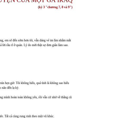
(kỳ 3 "chương 7, 8 và 9")
oảng, em sẽ đến sớm hơn tôi, vẫn dáng vẻ im lìm nhắm mắt
 lời rầu rĩ ở quán. Lý do mới thật sự đơn giản làm sao.
mìn hẹn giờ. Tôi không hiểu, quả tình là không sao hiểu
o não đến lạ kỳ.
thằng mình hoàn toàn không yêu, rồi vẫn cứ nhớ về thằng cũ
cafe. Tất cả cùng rung rinh theo một vũ khúc.