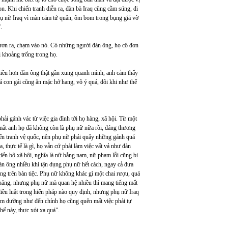
n. Khi chiến tranh diễn ra, đàn bà Iraq cũng cầm súng, đi
phụ nữ Iraq vì màn cảm tử quân, ôm bom trong bụng giả vờ
.
ươn ra, chạm vào nó. Có những người đàn ông, họ cô đơn
 khoảng trống trong họ.
nhiều hơn đàn ông thật gần xung quanh mình, anh cảm thấy
 con gái cũng ăn mặc hở hang, vô ý quá, đôi khi như thể
ải gánh vác từ việc gia đình tới họ hàng, xã hội. Từ một
 mắt anh họ đã không còn là phụ nữ nữa rồi, đáng thương
hiến tranh vệ quốc, nên phụ nữ phải quẩy những gánh quá
, thực tế là gì, họ vẫn cứ phải làm việc vất vả như đàn
tiến bộ xã hội, nghĩa là nữ bằng nam, nữ phạm lỗi cũng bị
đàn ông nhiều khi tận dụng phụ nữ hết cách, ngay cả đưa
ống trên bàn tiệc. Phụ nữ không khác gì một chai rượu, quá
ả năng, nhưng phụ nữ mà quan hệ nhiều thì mang tiếng mất
iều luật trong hiến pháp nào quy định, nhưng phụ nữ Iraq
 em dường như đến chính họ cũng quên mất việc phải tự
hế này, thực xót xa quá”.