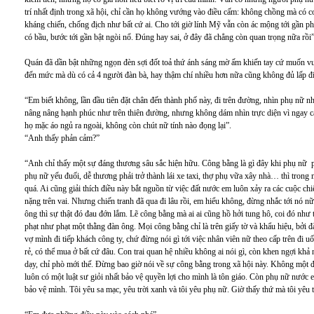
trí nhất định trong xã hội, chỉ cần họ không vướng vào điều cấm: không chồng mà có co
kháng chiến, chống địch như bất cứ ai. Cho tới giờ lính Mỹ vẫn còn ác mộng tới gần 
có bầu, bước tới gần bật ngòi nổ. Đúng hay sai, ở đây đã chẳng còn quan trọng nữa rồi”
Quán đã dần bật những ngọn đèn sợi đốt toả thứ ánh sáng mờ ấm khiến tay cứ muốn v
đến mức mà dù có cả 4 người đàn bà, hay thậm chí nhiều hơn nữa cũng không đủ lấp đi
“Em biết không, lần đầu tiên đặt chân đến thành phố này, đi trên đường, nhìn phụ nữ 
nâng nâng hạnh phúc như trên thiên đường, nhưng không dám nhìn trực diện vì ngay cả
họ mặc áo ngủ ra ngoài, không còn chút nữ tính nào đọng lại”.
“Anh thấy phản cảm?”
“Anh chỉ thấy một sự đáng thương sâu sắc hiện hữu. Công bằng là gì đây khi phụ nữ ph
phụ nữ yếu đuối, dễ thương phải trở thành lái xe taxi, thợ phụ vữa xây nhà… thì trong
quá. Ai cũng giải thích điều này bắt nguồn từ việc đất nước em luôn xảy ra các cuộc c
nặng trên vai. Nhưng chiến tranh đã qua đi lâu rồi, em hiểu không, đừng nhắc tới nó nữa
ông thì sự thật đó đau đớn lắm. Lẽ công bằng mà ai ai cũng hồ hởi tung hô, coi đó như 
phạt như phạt một thằng đàn ông. Mọi công bằng chỉ là trên giấy tờ và khẩu hiệu, bởi 
vợ mình đi tiếp khách công ty, chứ đừng nói gì tới việc nhân viên nữ theo cấp trên đi u
rẻ, có thể mua ở bất cứ đâu. Con trai quan hệ nhiều không ai nói gì, còn khen ngợi kh
dạy, chỉ phò mới thế. Đừng bao giờ nói về sự công bằng trong xã hội này. Không một đ
luôn có một luật sư giỏi nhất bảo vệ quyền lợi cho mình là tôn giáo. Còn phụ nữ nước
bảo vệ mình. Tôi yêu sa mạc, yêu trời xanh và tôi yêu phụ nữ. Giờ thấy thứ mà tôi yêu t