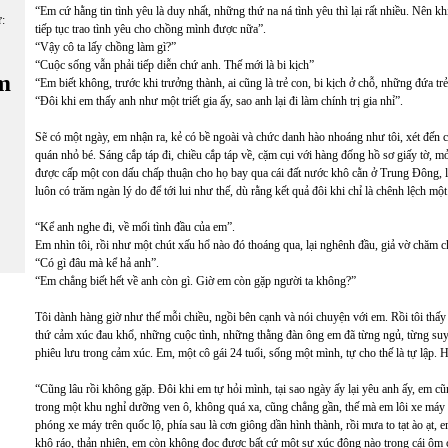
“Em cứ hằng tin tình yêu là duy nhất, những thứ na ná tình yêu thì lại rất nhiều. Nên kh
ữ:
tiếp tục trao tình yêu cho chồng mình được nữa”.
“Vậy cô ta lấy chồng làm gì?”
“Cuộc sống vẫn phải tiếp diễn chứ anh. Thế mới là bi kịch”
m
“Em biết không, trước khi trưởng thành, ai cũng là trẻ con, bi kịch ở chỗ, những đứa trẻ 
“Đôi khi em thấy anh như một triết gia ấy, sao anh lại đi làm chính trị gia nhỉ”.
Sẽ có một ngày, em nhận ra, kẻ có bề ngoài và chức danh hào nhoáng như tôi, xét đến c
quán nhỏ bé. Sáng cắp táp đi, chiều cắp táp về, cặm cụi với hàng đống hồ sơ giấy tờ, m
được cấp một con dấu chấp thuận cho họ bay qua cái đất nước khô cằn ở Trung Đông, loa
luôn có trăm ngàn lý do để tới lui như thế, dù rằng kết quả đôi khi chỉ là chênh lệch mộ
“Kể anh nghe đi, về mối tình đầu của em”.
Em nhìn tôi, rồi như một chút xấu hổ nào đó thoáng qua, lại nghênh đầu, giả vờ chăm c
“Có gì đâu mà kể hả anh”.
“Em chẳng biết hết về anh còn gì. Giờ em còn gặp người ta không?”
Tôi dành hàng giờ như thế mỗi chiều, ngồi bên cạnh và nói chuyện với em. Rồi tôi thấy
thứ cảm xúc đau khổ, những cuộc tình, những thằng đàn ông em đã từng ngủ, từng suy 
phiêu lưu trong cảm xúc. Em, một cô gái 24 tuổi, sống một mình, tự cho thế là tự lập. H
“Cũng lâu rồi không gặp. Đôi khi em tự hỏi mình, tại sao ngày ấy lại yêu anh ấy, em c
trong một khu nghỉ dưỡng ven ô, không quá xa, cũng chẳng gần, thế mà em lôi xe máy
phóng xe máy trên quốc lộ, phía sau là cơn giông dần hình thành, rồi mưa to tạt ào ạt, e
khô ráo, thản nhiên, em còn không đọc được bất cứ một sự xúc động nào trong cái ôm 