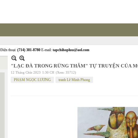
Điện thoại:
(714) 381-8780
E-mail:
tapchihopluu@aol.com
"LẠC ĐÀ TRONG RỪNG THẲM" TỰ TRUYỆN CỦA MỘT
12 Tháng Chín 2023
1:30 CH
(Xem: 35712)
PHẠM NGỌC LƯƠNG
tranh Lê Minh Phong