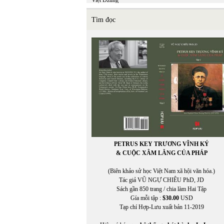
Việt Dzũng
Việt Khang
VIỆT MINH
Tìm đọc
Việt Nguyên
Việt Phương
VIỆT TRÚC
VIETNAM FILM CLUB
VIETNAM FILM CLUB, CHU LYNH, THỤY KHU
VIETNAM.NET
VĨNH HẢO
VĨNH THÔNG
VNDC Radio
VÕ CÔNG LIÊM
VÕ ĐÌNH
VÕ KỲ ĐIỀN
Võ Phiến
PETRUS KEY TRƯƠNG VĨNH KÝ
Võ Thị Như Mai
& CUỘC XÂM LĂNG CỦA PHÁP
Võ Thị Xuân Hà
VÕ VIỆT DŨNG
(Biên khảo sử học Việt Nam xã hội văn hóa.)
VOA ASIA
Tác giả VŨ NGỰ CHIÊU PhD, JD
VOA Tiếng Việt
Sách gần 850 trang / chia làm Hai Tập
VŨ ÁNH
Gía mỗi tập :
$30.00
USD
Vũ Đảm
Tạp chí Hợp-Lưu xuất bản 11-2019
Vũ Đỗ Hoàng
VŨ DY