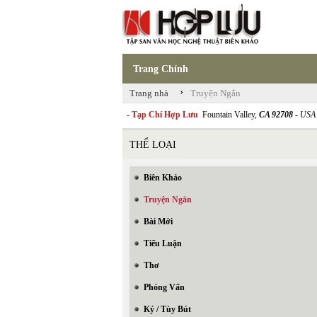
Trang Chính
›
Trang nhà
Truyện Ngắn
- Tạp Chí Hợp Lưu
Fountain Valley,
CA 92708
- USA
THỂ LOẠI
Biên Khảo
Truyện Ngắn
Bài Mới
Tiểu Luận
Thơ
Phỏng Vấn
Ký / Tùy Bút