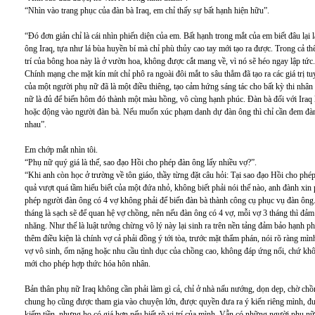
“Nhìn vào trang phục của đàn bà Iraq, em chỉ thấy sự bất hạnh hiện hữu”.
“Đó đơn giản chỉ là cái nhìn phiến diện của em. Bất hạnh trong mắt của em biết đâu lại
ông Iraq, tựa như lá bùa huyền bí mà chỉ phù thủy cao tay mới tạo ra được. Trong cả th
trí của bông hoa này là ở vườn hoa, không được cắt mang về, vì nó sẽ héo ngay lập tứ
Chính mạng che mặt kín mít chỉ phô ra ngoài đôi mắt to sâu thẳm đã tạo ra các giá trị t
của một người phụ nữ đã là một điều thiêng, tạo cảm hứng sáng tác cho bất kỳ thi nhân
nữ là đủ để biến hôm đó thành một màu hồng, vô cùng hạnh phúc. Đàn bà đối với Iraq
hoặc động vào người đàn bà. Nếu muốn xúc phạm danh dự đàn ông thì chỉ cần đem đàn b
nhau”.
Em chớp mắt nhìn tôi.
“Phụ nữ quý giá là thế, sao đạo Hồi cho phép đàn ông lấy nhiều vợ?”.
“Khi anh còn học ở trường về tôn giáo, thầy từng đặt câu hỏi: Tại sao đạo Hồi cho phé
quả vượt quá tầm hiểu biết của một đứa nhỏ, không biết phải nói thế nào, anh đành xin p
phép người đàn ông có 4 vợ không phải để biến đàn bà thành công cụ phục vụ đàn ông.
tháng là sạch sẽ để quan hệ vợ chồng, nên nếu đàn ông có 4 vợ, mỗi vợ 3 tháng thì đả
nhăng. Như thế là luật tưởng chừng vô lý này lại sinh ra trên nền tảng đảm bảo hạnh ph
thêm điều kiện là chính vợ cả phải đồng ý tới tòa, trước mặt thẩm phán, nói rõ ràng mì
vợ vô sinh, ốm nặng hoặc nhu cầu tình dục của chồng cao, không đáp ứng nổi, chứ khôn
mới cho phép hợp thức hóa hôn nhân.
Bản thân phụ nữ Iraq không cần phải làm gì cả, chỉ ở nhà nấu nướng, dọn dẹp, chờ chồn
chung họ cũng được tham gia vào chuyện lớn, được quyền đưa ra ý kiến riêng mình, đ
kiếm tiền, nhưng họ có giá hơn nếu biết rõ vị trí của mình. Vẫn có những người phụ nữ