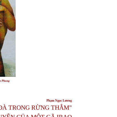
h Phong
Phạm Ngọc Lương
 ĐÀ TRONG RỪNG THẲM"
UYỆN CỦA MỘT GÃ IRAQ