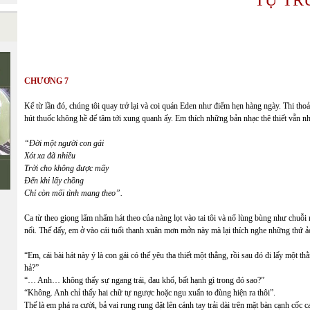
CHƯƠNG 7
Ê
Kể từ lần đó, chúng tôi quay trở lại và coi quán Eden như điểm hẹn hàng ngày. Thi th
hút thuốc không hề để tâm tới xung quanh ấy. Em thích những bản nhạc thê thiết vẫn nhả
“Đời một người con gái
Xót xa đã nhiều
Trời cho không được mấy
Đến khi lấy chồng
Chỉ còn mối tình mang theo”.
Ca từ theo giọng lẩm nhẩm hát theo của nàng lọt vào tai tôi và nổ lùng bùng như chuỗi 
nổi. Thế đấy, em ở vào cái tuổi thanh xuân mơn mởn này mà lại thích nghe những thứ ả
“Em, cái bài hát này ý là con gái có thể yêu tha thiết một thằng, rồi sau đó đi lấy một 
hả?”
“… Anh… không thấy sự ngang trái, đau khổ, bất hạnh gì trong đó sao?”
“Không. Anh chỉ thấy hai chữ tự ngược hoặc ngu xuẩn to đùng hiện ra thôi”.
Thế là em phá ra cười, bả vai rung rung đặt lên cánh tay trải dài trên mặt bàn cạnh cốc 