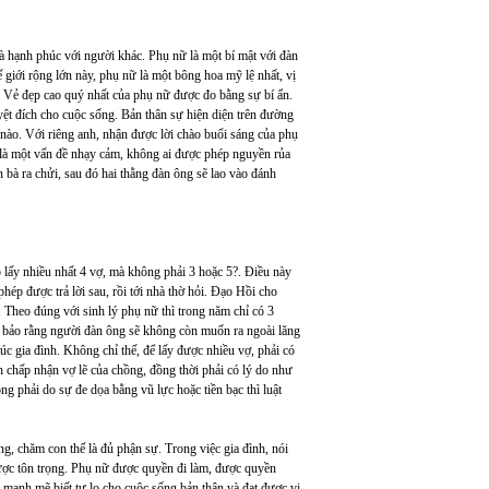
 là hạnh phúc với người khác. Phụ nữ là một bí mật với đàn
ế giới rộng lớn này, phụ nữ là một bông hoa mỹ lệ nhất, vị
c. Vẻ đẹp cao quý nhất của phụ nữ được đo bằng sự bí ẩn.
uyệt đích cho cuộc sống. Bản thân sự hiện diện trên đường
 nào. Với riêng anh, nhận được lời chào buổi sáng của phụ
 là một vấn đề nhạy cảm, không ai được phép nguyền rủa
à ra chửi, sau đó hai thằng đàn ông sẽ lao vào đánh
p lấy nhiều nhất 4 vợ, mà không phải 3 hoặc 5?. Điều này
hép được trả lời sau, rồi tới nhà thờ hỏi. Đạo Hồi cho
 Theo đúng với sinh lý phụ nữ thì trong năm chỉ có 3
m bảo rằng người đàn ông sẽ không còn muốn ra ngoài lăng
úc gia đình. Không chỉ thế, để lấy được nhiều vợ, phải có
nh chấp nhận vợ lẽ của chồng, đồng thời phải có lý do như
g phải do sự đe dọa bằng vũ lực hoặc tiền bạc thì luật
g, chăm con thế là đủ phận sự. Trong việc gia đình, nói
ược tôn trọng. Phụ nữ được quyền đi làm, được quyền
 mạnh mẽ biết tự lo cho cuộc sống bản thân và đạt được vị