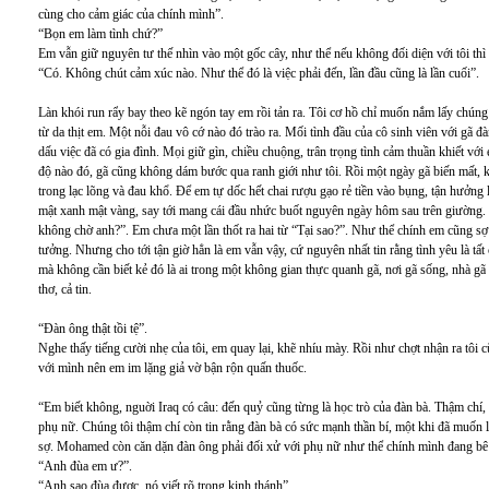
cùng cho cảm giác của chính mình”.
“Bọn em làm tình chứ?”
Em vẫn giữ nguyên tư thế nhìn vào một gốc cây, như thể nếu không đối diện với tôi thì
“Có. Không chút cảm xúc nào. Như thể đó là việc phải đến, lần đầu cũng là lần cuối”.
Làn khói run rẩy bay theo kẽ ngón tay em rồi tản ra. Tôi cơ hồ chỉ muốn nắm lấy chúng
từ da thịt em. Một nỗi đau vô cớ nào đó trào ra. Mối tình đầu của cô sinh viên với gã đ
dấu việc đã có gia đình. Mọi giữ gìn, chiều chuộng, trân trọng tình cảm thuần khiết vớ
độ nào đó, gã cũng không dám bước qua ranh giới như tôi. Rồi một ngày gã biến mất, k
trong lạc lõng và đau khổ. Để em tự dốc hết chai rượu gạo rẻ tiền vào bụng, tận hưởng l
mật xanh mật vàng, say tới mang cái đầu nhức buốt nguyên ngày hôm sau trên giường. Rồi
không chờ anh?”. Em chưa một lần thốt ra hai từ “Tại sao?”. Như thể chính em cũng sợ
tưởng. Nhưng cho tới tận giờ hẳn là em vẫn vậy, cứ nguyên nhất tin rằng tình yêu là tất 
mà không cần biết kẻ đó là ai trong một không gian thực quanh gã, nơi gã sống, nhà gã
thơ, cả tin.
“Đàn ông thật tồi tệ”.
Nghe thấy tiếng cười nhẹ của tôi, em quay lại, khẽ nhíu mày. Rồi như chợt nhận ra tôi cũ
với mình nên em im lặng giả vờ bận rộn quấn thuốc.
“Em biết không, nguời Iraq có câu: đến quỷ cũng từng là học trò của đàn bà. Thậm chí,
phụ nữ. Chúng tôi thậm chí còn tin rằng đàn bà có sức mạnh thần bí, một khi đã muốn là
sợ. Mohamed còn căn dặn đàn ông phải đối xử với phụ nữ như thể chính mình đang bê
“Anh đùa em ư?”.
“Anh sao đùa được, nó viết rõ trong kinh thánh”.