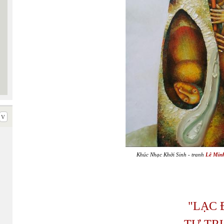
Khúc Nhạc Khởi Sinh
- tranh
Lê Min
"LẠC
TỰ TR