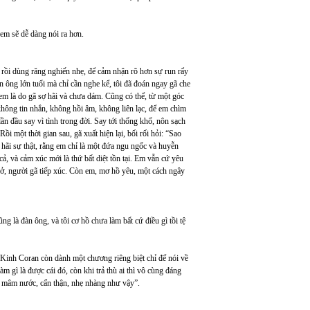
 em sẽ dễ dàng nói ra hơn.
 rồi dùng răng nghiến nhẹ, để cảm nhận rõ hơn sự run rẩy
àn ông lớn tuổi mà chỉ cần nghe kể, tôi đã đoán ngay gã che
i em là do gã sợ hãi và chưa dám. Cũng có thể, từ một góc
hông tin nhắn, không hồi âm, không liên lạc, để em chìm
ần đầu say vì tình trong đời. Say tới thống khổ, nôn sạch
 một thời gian sau, gã xuất hiện lại, bối rối hỏi: “Sao
 hãi sự thật, rằng em chỉ là một đứa ngu ngốc và huyễn
cả, và cảm xúc mới là thứ bất diệt tồn tại. Em vẫn cứ yêu
 ở, người gã tiếp xúc. Còn em, mơ hồ yêu, một cách ngây
ng là đàn ông, và tôi cơ hồ chưa làm bất cứ điều gì tồi tệ
 Kinh Coran còn dành một chương riêng biệt chỉ để nói về
m gì là được cái đó, còn khi trả thù ai thì vô cùng đáng
 mâm nước, cẩn thận, nhẹ nhàng như vậy”.