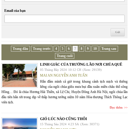
Email của bạn
Trang đầu
Trang trước
4
5
6
7
8
9
10
Trang sau
Trang cuối
LINH GIÁC CỦA TRƯỞNG LÃO NƠI CHÙA QUÊ
05 Tháng Bảy 2024
10:12 CH
(Xem: 29139)
MAI AN NGUYỄN ANH TUẤN
Hắn đắm mình cả giờ trong khung cảnh tịch mịch và thiêng
liêng của ngôi chùa giữa mưa bụi đầu xuân miền châu thổ sông
Hồng… Đó là chùa Hương Hải Thiền, xã Lệ Chi, Huyện Đông Anh Hà Nội, ngôi chùa lần
đầu tiên hắn tới trong dịp về thắp hương tưởng niệm 10 năm Hòa thượng Thích Thông Lạc
viên tịch.
Đọc thêm
GIÓ LÚC NÀO CŨNG THỔI
15 Tháng Sáu 2024
4:23 SA
(Xem: 30371)