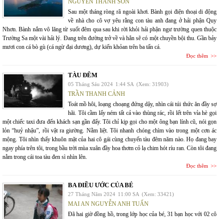
NGUYỄN THANH SƠN
Sau một tháng ròng rã ngoài khơi. Bành gọi điện thoại di động
về nhà cho cô vợ yêu rằng con tàu anh đang ở hải phận Quy
Nhơn. Bành nắm vô lăng từ suốt đêm qua sau khi rời khỏi hải phận ngư trường quen thuộc
Trường Sa một vài hải lý. Đang trên đường trở về và hẳn sẽ có một chuyền bội thu. Gần bảy
mươi con cá bò gù (cá ngừ đại dương), dự kiến khỏan trên ba tấn cá.
Đọc thêm
TÀU ĐÊM
05 Tháng Sáu 2024
1:44 SA
(Xem: 31903)
TRẦN THANH CẢNH
Toát mồ hôi, loạng choạng đứng dậy, nhìn cái túi thức ăn đầy sợ
hãi. Tôi cầm lấy ném tất cả vào thùng rác, rồi lết trên vỉa hè gọi
một chiếc taxi đưa đến khách sạn gần đấy. Tôi chỉ kịp gọi cho một ông bạn lính cũ, nói gọn
lỏn “huỷ nhậu”, rồi vật ra giường. Nằm liệt. Tôi nhanh chóng chìm vào trong một cơn ác
mộng. Tôi nhìn thấy khuôn mặt của hai cô gái cùng chuyến tàu đêm năm nào. Họ đang bay
ngay phía trên tôi, trong bầu trời mùa xuân đầy hoa thơm cỏ lạ chim hót ríu ran. Còn tôi đang
nằm trong cái toa tàu đen sì nhìn lên.
Đọc thêm
BA ĐIỀU ƯỚC CỦA BÉ
27 Tháng Năm 2024
11:00 SA
(Xem: 33421)
MAI AN NGUYỄN ANH TUẤN
Đã hai giờ đồng hồ, trong lớp học của bé, 31 bạn học với 02 cô