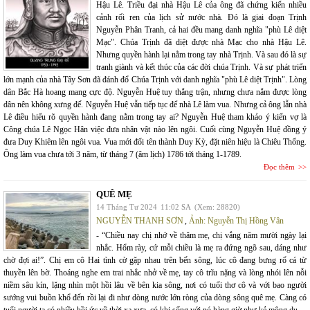
Hậu Lê. Triều đại nhà Hậu Lê của ông đã chứng kiến nhiều
cảnh rối ren của lịch sử nước nhà. Đó là giai đoạn Trịnh
Nguyễn Phân Tranh, cả hai đều mang danh nghĩa "phù Lê diệt
Mạc". Chúa Trịnh đã diệt được nhà Mạc cho nhà Hậu Lê.
Nhưng quyền hành lại nằm trong tay nhà Trịnh. Và sau đó là sự
tranh giành và kết thúc của các đời chúa Trịnh. Và sự phát triển
lớn mạnh của nhà Tây Sơn đã đánh đổ Chúa Trịnh với danh nghĩa "phù Lê diệt Trịnh". Lòng
dân Bắc Hà hoang mang cực độ. Nguyễn Huệ tuy thắng trận, nhưng chưa nắm được lòng
dân nên không xưng đế. Nguyễn Huệ vẫn tiếp tục để nhà Lê làm vua. Nhưng cả ông lẫn nhà
Lê điều hiểu rõ quyền hành đang nằm trong tay ai? Nguyễn Huệ tham khảo ý kiến vợ là
Công chúa Lê Ngọc Hân việc đưa nhân vật nào lên ngôi. Cuối cùng Nguyễn Huệ đồng ý
đưa Duy Khiêm lên ngôi vua. Vua mới đổi tên thành Duy Kỳ, đặt niên hiệu là Chiêu Thống.
Ông làm vua chưa tới 3 năm, từ tháng 7 (âm lịch) 1786 tới tháng 1-1789.
Đọc thêm
QUÊ MẸ
14 Tháng Tư 2024
11:02 SA
(Xem: 28820)
NGUYỄN THANH SƠN
,
Ảnh: Nguyễn Thị Hồng Vân
- “Chiều nay chị nhớ về thăm mẹ, chị vắng năm mười ngày lại
nhắc. Hổm rày, cứ mỗi chiều là mẹ ra đứng ngõ sau, dáng như
chờ đợi ai!”. Chị em cô Hai tình cờ gặp nhau trên bến sông, lúc cô đang bưng rổ cá từ
thuyền lên bờ. Thoáng nghe em trai nhắc nhở về mẹ, tay cô trĩu nặng và lòng nhói lên nỗi
niềm sâu kín, lặng nhìn một hồi lâu về bên kia sông, nơi có tuổi thơ cô và với bao người
sướng vui buồn khổ đến rồi lại đi như dòng nước lớn ròng của dòng sông quê mẹ. Càng có