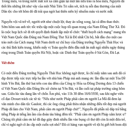
Trong mưa, và trong nước mắt xót xa căm giận lại một lần nữa trào ra hòa mưa, Nguyễn đã
thốt lên những lời như vậy của một Nhà Tiên Tri sấm sét, tích tụ nỗi đau thương của một
Dân tộc cho tới hôm đó đã trải qua ngót hai thiên niên kỷ nhuốm máu và nước mắt.
Nguyễn vội vã trở về, người ướt như chuột lột; thay áo xống song, lại cả đêm thao thức.
Sớm hôm sau anh tức tốc triệu tập một cuộc họp tối quan trọng của Nam Đồng Thư Xã. Đó
là cuộc họp lịch sử đi tới quyết định thành lập một tổ chức “thiết huyết cách mạng” mang tên
Việt Nam Quốc dân Đảng mà Nam Đồng Thư Xã là Đệ nhất Chi bộ, bắt đầu cho một cao
trào mới của Cách mạng Việt Nam dưới sự chỉ huy của Đảng trưởng Nguyễn Thái Học và
các thủ lĩnh kiên trung, khiến mấy vị Toàn quyền điên đầu mất ăn mất ngủ nhiều ngày tháng
ròng trong Dinh Toàn quyền Hà Nội, hoặc các Dinh thự Toàn quyền ở Sài Gòn, Đà Lạt.
Viết thêm
Có một điều Đảng trưởng Nguyễn Thái Học không ngờ được, là chỉ mấy năm sau anh đã có
dịp được tiếp xúc trực tiếp ba lần với nhà báo Pháp mà anh mang ơn: lần đầu tại một Tòa Đề
hình Yên Bái, lần thứ hai trên con tàu đêm của Công ty Hỏa xa Đông Dương đưa 13 chiến
sĩ Việt Nam Quốc dân Đảng lên xử chém tại Yên Bái, và lần cuối tại pháp trường sáng hôm
sau. Giữa lúc tàu đang lăn về chốn Âm phủ, vào 11h 30 đêm 16/6/1930, sau khi nghe viên
cố đạo Drouet trách các tử tù: “Nếu như nước Pháp phải cảm ơn người La Mã đã đem lại
văn minh cho dân tộc Gauloir, thì các ông cũng phải thừa nhận những điều tốt đẹp mà người
Pháp đã làm cho Việt Nam, phải cảm ơn người Pháp chứ!”, Nguyễn đã phẫn nộ đáp trả bằng
tiếng Pháp át tiếng ầm ầm của đoàn tàu băng đêm tối: “Phải cảm ơn người Pháp xâm lược ư?
Chúng tôi phải cảm ơn kẻ đã đạp giày đinh nhiều lần vào bụng cô thợ dệt còn là một đứa trẻ,
chỉ vì nghi ngờ cô ăn cắp một cuốn sợi nhỏ? Đã có hàng vạn người vô tội bị giết bởi bom dội