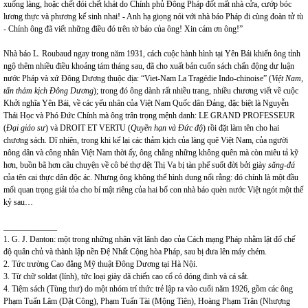
xuống làng, hoặc chết đói chết khát do Chính phủ Đông Pháp đốt mất nhà cửa, cướp bóc
lương thực và phương kế sinh nhai! - Anh hạ giọng nói với nhà báo Pháp đi cùng đoàn tử tù
- Chính ông đã viết những điều đó trên tờ báo của ông! Xin cám ơn ông!”
Nhà báo L. Roubaud ngay trong năm 1931, cách cuộc hành hình tại Yên Bái khiến ông tỉnh
ngộ thêm nhiều điều khoảng tám tháng sau, đã cho xuất bản cuốn sách chấn động dư luận
nước Pháp và xứ Đông Dương thuộc địa: “Viet-Nam La Tragédie Indo-chinoise” (
Việt Nam,
tấn thảm kịch Đông Dương
); trong đó ông dành rất nhiều trang, nhiều chương viết về cuộc
Khởi nghĩa Yên Bái, về các yếu nhân của Việt Nam Quốc dân Đảng, đặc biệt là Nguyễn
Thái Học và Phó Đức Chính mà ông trân trọng mệnh danh: LE GRAND PROFESSEUR
(
Đại giáo sư
) và DROIT ET VERTU (
Quyền hạn và Đức độ
) rồi đặt làm tên cho hai
chương sách. Dĩ nhiên, trong khi kể lại các thảm kịch của làng quê Việt Nam, của người
nông dân và công nhân Việt Nam thời ấy, ông chẳng những không quên mà còn miêu tả kỹ
hơn, buồn bã hơn câu chuyện về cô bé thợ dệt Thị Va bị tàn phế suốt đời bởi giày
săng-đá
của tên cai thực dân độc ác. Nhưng ông không thể hình dung nổi rằng: đó chính là một đầu
mối quan trọng giải tỏa cho bí mật riêng của hai bố con nhà báo quèn nước Việt ngót một thế
kỷ sau…
_____________
1. G. J. Danton: một trong những nhân vật lãnh đạo của Cách mạng Pháp nhằm lật đổ chế
độ quân chủ và thành lập nền Đệ Nhất Cộng hòa Pháp, sau bị đưa lên máy chém.
2. Tức trường Cao đẳng Mỹ thuật Đông Dương tại Hà Nội.
3. Từ chữ soldat (lính), tức loại giày dã chiến cao cổ có đóng đinh và cá sắt.
4. Tiệm sách (Tùng thư) do một nhóm trí thức trẻ lập ra vào cuối năm 1926, gồm các ông
Phạm Tuấn Lâm (Dật Công), Phạm Tuấn Tài (Mộng Tiên), Hoàng Phạm Trân (Nhượng