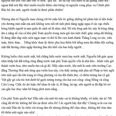
nguyện mơ ước vào làm việc ở chốn “quý tộc” đó đã say sưa miêu tả lại quang cảnh nội -
ngoại thất nơi đây như muốn truyền thêm cảm hứng và nguyện vọng phục vụ Chính phủ
Bảo hộ cho anh, người chuẩn bị được phân nhiệm!
Nhưng tâm trí Nguyễn mau chóng rời bỏ mẩu hồi ức giống những bộ phim hài rẻ tiền hoặc
yêu đương mùi mẫn mà anh không xem nổi tới một phút đang ngập ngụa ở các rạp chiếu
bóng khiến người ta tạm quên đi cảnh nô lệ nhục nhã. Đè trĩu lòng anh lúc này là bóng dáng
âm u nặng nề của cả khu phủ Toàn quyền trong mưa gió tựa một chiếc giày
săng-đá
khổng
lồ đang dẫm đạp một cách ngạo mạn và thô bỉ lên cựu kinh thành Thăng Long xơ xác, rớm
máu, khóc than… Tiếng khóc than ấy được phụ họa thêm bởi tiếng mưa âm thầm dội xuống
mặt đất đương chìm ngập thương đau đói khổ của bao kiếp người…
Không buồn chùi nước mắt, bởi chẳng hiểu nước mưa hay nước mắt, Nguyễn bất giác quay
nhìn khắp bãi đất trống rộng đằng trước mặt phủ Toàn quyền vốn là nhà kho - bệnh viện giờ
thành vườn hoa, như muốn tìm cái gì đó. Mấy năm trước, khi mới là sinh viên trường Cao
đẳng Thương Mại anh từng qua vườn hoa này, còn thấy tượng một phụ nữ Pháp to béo ngồi
trên một quả cầu lớn trang trí rồng phượng và rùa đội thiên thư, có thêm tượng hai cô gái
Việt gầy gò xõa tóc bơi dưới bệ gạch tượng trưng cho hai con sông: sông Hồng và sông
Cửu Long. Chắc do dư luận chế nhạo là xấu xí, lố lăng, lai tạp, nên người ta đã đập bỏ nó
sau gần hai chục năm bẽ bàng phơi mưa nắng…
Còn phủ Toàn quyền kia! Đầu não của một bộ máy cai trị khủng khiếp, vô luân, tàn ác! Mi
cũng đã tới lúc không thể tồn tại được nữa rồi! Các người hãy đợi đấy! Chúng ta là con em
của một Dân tộc bị chôn vùi trong tăm tối nhưng không thể chịu nhục, không thể chịu tăm
tối thêm một ngày nào nữa!…