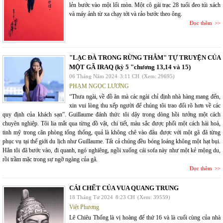
lẻn bước vào một lối mòn. Một cô gái trạc 28 tuổi đeo túi xách
và máy ảnh từ xa chạy tới và rảo bước theo ông.
Đọc thêm
"LẠC ĐÀ TRONG RỪNG THẲM" TỰ TRUYỆN CỦA
MỘT GÃ IRAQ (kỳ 5 "chương 13,14 và 15)
06 Tháng Năm 2024
3:11 CH
(Xem: 29695)
PHẠM NGỌC LƯƠNG
“Thưa ngài, về đồ ăn mà các ngài chỉ định nhà hàng mang đến,
xin vui lòng thu xếp người để chúng tôi trao đổi rõ hơn về các
quy định của khách sạn”. Guillaume đánh thức tôi dậy trong dòng hồi tưởng một cách
chuyên nghiệp. Tôi lia mắt qua từng đồ vật, chi tiết, màu sắc được phối một cách hài hoà,
tinh mỹ trong căn phòng tổng thống, quả là không chê vào đâu được với một gã đã từng
phục vụ tại thế giới du lịch như Guillaume. Tất cả chúng đều bóng loáng không một hạt bụi.
Hẳn tôi đã bước vào, đi quanh, ngó nghiêng, ngồi xuống cái sofa này như một kẻ mộng du,
rồi trầm mặc trong sự ngỡ ngàng của gã.
Đọc thêm
CÁI CHẾT CỦA VUA QUANG TRUNG
18 Tháng Tư 2024
8:23 CH
(Xem: 39559)
Việt Phương
Lê Chiêu Thống là vị hoàng đế thứ 16 và là cuối cùng của nhà