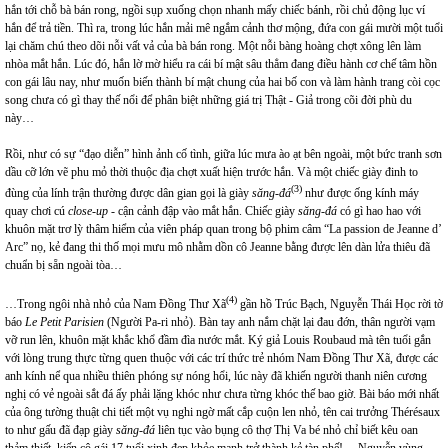
hắn tới chỗ bà bán rong, ngồi sụp xuống chọn nhanh mấy chiếc bánh, rồi chủ động lục ví
hắn để trả tiền. Thì ra, trong lúc hắn mải mê ngắm cảnh thơ mộng, đứa con gái mười một tuổi
lại chăm chú theo dõi nỗi vất vả của bà bán rong. Một nỗi bàng hoàng chợt xông lên làm
nhòa mắt hắn. Lúc đó, hắn lờ mờ hiểu ra cái bí mật sâu thẳm đang điều hành cơ chế tâm hồn
con gái lâu nay, như muốn biến thành bí mật chung của hai bố con và làm hành trang còi cọc
song chưa có gì thay thế nổi để phân biệt những giá trị Thật - Giả trong cõi đời phù du
này…
Rồi, như có sự “đạo diễn” hình ảnh cố tình, giữa lúc mưa ào ạt bên ngoài, một bức tranh sơn
dầu cỡ lớn vẽ phu mỏ thời thuộc địa chợt xuất hiện trước hắn. Và một chiếc giày đinh to
(3)
đùng của lính trận thường được dân gian gọi là giày
săng-đá
như được ống kính máy
quay chơi cú
close-up
- cận cảnh đập vào mắt hắn. Chiếc giày
săng-đá
có gì hao hao với
khuôn mặt trơ lỳ thâm hiểm của viên pháp quan trong bộ phim câm “La passion de Jeanne d’
Arc” nọ, kẻ đang thi thố mọi mưu mô nhằm dồn cô Jeanne bằng được lên dàn lửa thiêu đã
chuẩn bị sẵn ngoài tòa…
(4)
…Trong ngôi nhà nhỏ của Nam Đồng Thư Xã
gần hồ Trúc Bạch, Nguyễn Thái Học rời tờ
báo
Le Petit Parisien
(Người Pa-ri nhỏ). Bàn tay anh nắm chặt lại đau đớn, thân người vạm
vỡ run lên, khuôn mặt khắc khổ đầm đìa nước mắt. Ký giả Louis Roubaud mà tên tuổi gắn
với lòng trung thực từng quen thuộc với các trí thức trẻ nhóm Nam Đồng Thư Xã, được các
anh kính nể qua nhiều thiên phóng sự nóng hổi, lúc này đã khiến người thanh niên cương
nghị có vẻ ngoài sắt đá ấy phải lặng khóc như chưa từng khóc thế bao giờ. Bài báo mới nhất
của ông tường thuật chi tiết một vụ nghi ngờ mất cắp cuộn len nhỏ, tên cai trưởng Thérésaux
to như gấu đã đạp giày
săng-đá
liên tục vào bụng cô thợ Thị Va bé nhỏ chỉ biết kêu oan