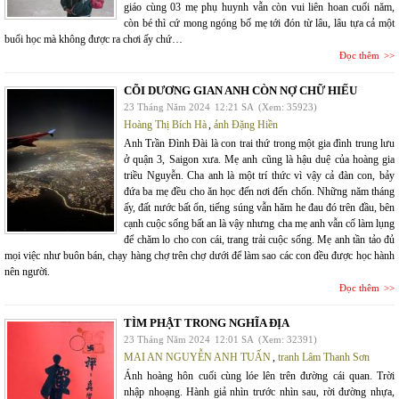
giáo cùng 03 mẹ phụ huynh vẫn còn vui liên hoan cuối năm,
còn bé thì cứ mong ngóng bố mẹ tới đón từ lâu, lâu tựa cả một
buổi học mà không được ra chơi ấy chứ…
Đọc thêm
CÕI DƯƠNG GIAN ANH CÒN NỢ CHỮ HIẾU
23 Tháng Năm 2024
12:21 SA
(Xem: 35923)
Hoàng Thị Bích Hà
,
ảnh Đặng Hiền
Anh Trần Đình Đài là con trai thứ trong một gia đình trung lưu
ở quận 3, Saigon xưa. Mẹ anh cũng là hậu duệ của hoàng gia
triều Nguyễn. Cha anh là một trí thức vì vậy cả đàn con, bảy
đứa ba mẹ đều cho ăn học đến nơi đến chốn. Những năm tháng
ấy, đất nước bất ổn, tiếng súng vẫn hăm he đau đó trên đầu, bên
cạnh cuộc sống bất an là vậy nhưng cha mẹ anh vẫn cố làm lụng
để chăm lo cho con cái, trang trải cuộc sống. Mẹ anh tần tảo đủ
mọi việc như buôn bán, chạy hàng chợ trên chợ dưới để làm sao các con đều được học hành
nên người.
Đọc thêm
TÌM PHẬT TRONG NGHĨA ĐỊA
23 Tháng Năm 2024
12:01 SA
(Xem: 32391)
MAI AN NGUYỄN ANH TUẤN
,
tranh Lâm Thanh Sơn
Ánh hoàng hôn cuối cùng lóe lên trên đường cái quan. Trời
nhập nhoạng. Hành giả nhìn trước nhìn sau, rời đường nhựa,