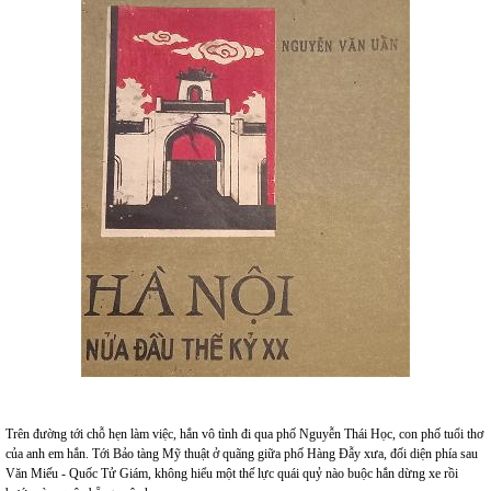
Trên đường tới chỗ hẹn làm việc, hắn vô tình đi qua phố Nguyễn Thái Học, con phố tuổi thơ
của anh em hắn. Tới Bảo tàng Mỹ thuật ở quãng giữa phố Hàng Đẫy xưa, đối diện phía sau
Văn Miếu - Quốc Tử Giám, không hiểu một thế lực quái quỷ nào buộc hắn dừng xe rồi