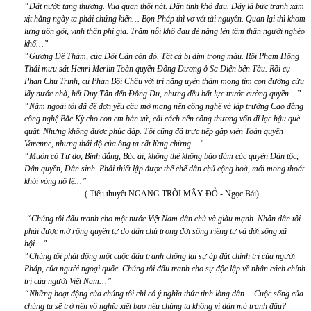
“Đất nước tang thương. Vua quan thối nát. Dân tình khổ đau. Đấy là bức tranh xám
xịt hằng ngày ta phải chứng kiến… Bọn Pháp thì vơ vét tài nguyên. Quan lại thì khom
lưng uốn gối, vinh thân phì gia. Trăm nỗi khổ đau đè nặng lên tấm thân người nghèo
khổ…”
“Gương Đ
ề Thám, của
Đ
ội Cấn còn
đ
ó. Tất cả bị dìm trong máu. Rồi Phạm Hồng
Thái mưu sát Henri Merlin Toàn quyền Đông Dương ở Sa Diện bên Tàu. Rồi cụ
Phan Chu Trinh, cụ Phan Bội Châu
v
ới trí n
ă
ng uyên thâm mong tìm con
đư
ờng cứu
lấy n
ư
ớc nhà, hết Duy Tân
đ
ến
Đ
ông Du, nh
ư
ng
đ
ều bất lực tr
ư
ớc c
ư
ờng quyền…”
“N
ă
m ngoái tôi
đ
ã
đ
ệ
đơ
n yêu cầu mở mang nền công nghệ và lập tr
ư
ờng Cao
đ
ẳng
công nghệ Bắc Kỳ cho con em bản xứ, cải cách nền công th
ươ
ng vốn dĩ lạc hậu què
quặt. Nh
ư
ng không
đư
ợc phúc
đ
áp. Tôi cũng
đ
ã trực tiếp gặp viên Toàn quyền
Varenne, nh
ư
ng thái
đ
ộ của ông ta rất lừng chừng... ”
“Muốn có Tự do, Bình
đ
ẳng, Bác ái, không thể không bảo
đ
ảm các quyền Dân tộc,
Dân quyền, Dân sinh. Phải thiết lập
đư
ợc thể chế dân chủ cộng hoà, mới mong thoát
khỏi vòng nô lệ…”
( Tiểu thuyết NGANG TRỜI MÂY ĐỎ - Ngọc Bái)
“Chúng tôi đấu tranh cho một nước Việt Nam dân chủ và giàu mạnh. Nhân dân tôi
phải được mở rộng quyền tự do dân chủ trong đời sống riêng tư và đời sống xã
hội…”
“Chúng tôi phát động một cuộc đấu tranh chống lại sự áp đặt chính trị của người
Pháp, của người ngoại quốc. Chúng tôi đấu tranh cho sự độc lập về nhân cách chính
trị của người Việt Nam…”
“Những hoạt động của chúng tôi chỉ có ý nghĩa thức tỉnh lòng dân… Cuộc sống của
chúng ta sẽ trở nên vô nghĩa xiết bao nếu chúng ta không vì dân mà tranh đấu?