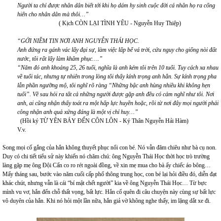
Người ta chỉ được nhân dân biết tới khi họ dám hy sinh cuộc đời cá nhân họ ra cống
hiến cho nhân dân mà thôi…”
( Kịch CÒN LẠI TÌNH YÊU - Nguyễn Huy Thiệp)
“GỞI NIỀM TIN NƠI ANH NGUYỄN THÁI HỌC.
Anh đứng ra gánh vác lấy đại sự, làm việc lấp bể vá trời, cứu nguy cho giống nòi đất
nước, tôi rất lấy làm khâm phục….”
“Năm đó anh khoảng 25, 26 tuổi, nghĩa là anh kém tôi trên 10 tuổi. Tuy cách xa nhau
về tuổi tác, nhưng tự nhiên trong lòng tôi thấy kính trọng anh hẳn. Sự kính trọng pha
lẫn phần ngưỡng mộ, tôi nghĩ rõ ràng “Những bậc anh hùng nhiều khi không hẹn
tuổi”. Về sau hỏi ra tất cả những người được gặp anh đều có cảm nghĩ như tôi. Nơi
anh, ai cũng nhận thấy toát ra một hấp lực huyền hoặc, rồi từ nơi đây mọi người phải
công nhận anh quả xứng đáng là một vị chỉ huy…”
(Hồi ký TỪ YÊN BÁY ĐẾN CÔN LÔN - Ký Thân Nguyễn Hải Hàm)
V.v.
Song mọi cố gắng của hắn không thuyết phục nổi con bé. Nó vẫn đăm chiêu như bà cụ non.
Duy có chi tiết tiểu sử này khiến nó chăm chú: ông Nguyễn Thái Học thời học trò trường
làng gặp mẹ ông Đội Cấn co ro rét ngoài đồng, về xin mẹ mua cho bà ấy chiếc áo bông…
Mấy tháng sau, bước vào năm cuối cấp phổ thông trung học, con bé lại hỏi điều đó, diễn đạt
khác chút, nhưng vẫn là cái “bí mật chết người” kia về ông Nguyễn Thái Học… Từ bực
mình vu vơ, hắn đến chỗ thất vọng, bất lực. Hắn cố quên đi câu chuyện này cùng sự bất lực
vô duyên của hắn. Khi nó hỏi một lần nữa, hắn giả vờ không nghe thấy, im lặng dắt xe đi.