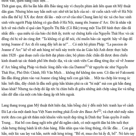
bước vào, quên bẵng cuộc hẹn…
Thời gian qua, đôi ba lần hắn đến Bảo tàng này vì chuyện phim ảnh liên quan tới Mỹ thuật
dân gian. Nhưng hôm nay hắn mới sực nhớ tới lai lịch của nó - từ cuốn sách viết về Hà Nội
nửa đầu thế kỷ XX đọc được đã lâu - một cơ sở của nhà Chung làm ký túc xá cho học sinh
sinh viên người Pháp không có gia đình ở Hà Nội, mang tên Jeanne d’ Arc. Đó là nhân vật
lịch sử mà chiến sĩ quả cảm Nguyễn Thị Bắc (Cô Bắc) trong một Tòa Đề hình thực dân đã
nhắc đến - qua miêu tả của báo chí thời ấy, trước sự chứng kiến của Nguyễn Thái Học và các
đồng chí bị xử án cùng đợt: “Ta không có gì để nói, chỉ muốn bảo các người: hãy về đạp đổ
tượng Jeanne d’ Arc đi rồi sang đây kết án ta!”… Có một bộ phim Pháp: “La passion de
Jeanne d’ Arc” kể về nữ anh hùng trẻ tuổi này trước tòa án Giáo hội Anh được thực hiện
năm 1928 - giai đoạn cuối của thời đại phim câm; bộ phim chắc chắn đã được đem chiếu
kinh doanh tại các thành phố lớn thuộc địa, và các sinh viên Cao đẳng từng đọc sử về Jeanne
(1)
d’ Arc bằng tiếng Pháp và thuộc lòng diễn văn của Danton
từ nguyên tác như Nguyễn
Thái Học, Phó Đức Chính, Hồ Văn Mịch… không thể không tìm xem. Cô đào trẻ Falconetti
lần đầu đóng phim vào vai Jeanne cũng bằng tuổi con gái hắn… Một tia chớp lóe trong óc
hắn: biết đâu, đây chính là đầu mối giúp hắn khám phá ra cái “bí mật” mà con gái hắn đang
khao khát? Nhưng tia chớp đó lập tức bị chìm biến đi giữa những ánh chớp sáng lòe và tiếng
sấm dữ dằn của một cơn bão đang ập tới bên ngoài.
Lang thang trong gian Mỹ thuật thời hiện đại, hắn bỗng chú ý đến một bức tranh lụa vẽ cảnh
(2)
Đà Lạt của một danh họa Việt Nam trường phái
École des Baux Art
, và chợt nhớ mấy năm
trước đưa con gái tới thăm một khuôn viên tuyệt đẹp từng là Dinh thự Toàn quyền ở miền
Trung… Hai bố con đang ngồi trên ghế đá ngắm cảnh, có một người đàn bà lớn tuổi thọt
chân bưng thúng bánh lá tới chào hàng. Hắn nhìn qua vào lòng thúng, rồi lắc đầu… Con gái
hắn, một lúc sau lay vai hắn, nước mắt lưng tròng. “Bố ơi, mua cho bà ấy đi, bố”. Nó kéo tay