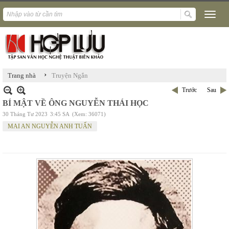
›
Trang nhà
Truyện Ngắn
Trước
Sau
BÍ MẬT VỀ ÔNG NGUYỄN THÁI HỌC
30 Tháng Tư 2023
3:45 SA
(Xem: 36071)
MAI AN NGUYỄN ANH TUẤN