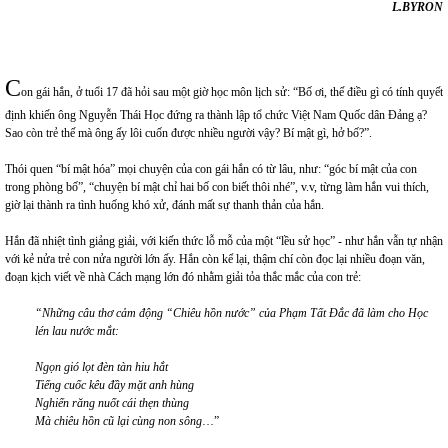
L.BYRON
C
on gái hắn, ở tuổi 17 đã hỏi sau một giờ học môn lịch sử: “Bố ơi, thế điều gì có tính quyết
định khiến ông Nguyễn Thái Học đứng ra thành lập tổ chức Việt Nam Quốc dân Đảng ạ?
Sao còn trẻ thế mà ông ấy lôi cuốn được nhiều người vậy? Bí mật gì, hở bố?”.
Thói quen “bí mật hóa” mọi chuyện của con gái hắn có từ lâu, như: “góc bí mật của con
trong phòng bố”, “chuyện bí mật chỉ hai bố con biết thôi nhé”, v.v, từng làm hắn vui thích,
giờ lại thành ra tình huống khó xử, đánh mất sự thanh thản của hắn.
Hắn đã nhiệt tình giảng giải, với kiến thức lỗ mỗ của một “lều sử học” - như hắn vẫn tự nhận
với kẻ nửa trẻ con nửa người lớn ấy. Hắn còn kể lại, thậm chí còn đọc lại nhiều đoạn văn,
đoạn kịch viết về nhà Cách mạng lớn đó nhằm giải tỏa thắc mắc của con trẻ:
“Những câu thơ cảm động “Chiêu hồn nước” của Phạm Tất Đắc đã làm cho Học
lén lau nước mắt:
Ngọn gió lọt đèn tàn hiu hắt
Tiếng cuốc kêu đầy mặt anh hùng
Nghiến răng nuốt cái thẹn thùng
Mà chiêu hồn cũ lại cùng non sông
…”