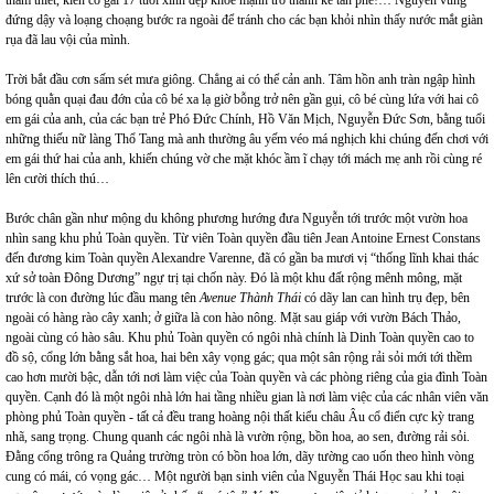
thảm thiết, kiến cô gái 17 tuổi xinh đẹp khỏe mạnh trở thành kẻ tàn phế!… Nguyễn vùng
đứng dậy và loạng choạng bước ra ngoài để tránh cho các bạn khỏi nhìn thấy nước mắt giàn
rụa đã lau vội của mình.
Trời bắt đầu cơn sấm sét mưa giông. Chẳng ai có thể cản anh. Tâm hồn anh tràn ngập hình
bóng quằn quại đau đớn của cô bé xa lạ giờ bỗng trở nên gần gụi, cô bé cùng lứa với hai cô
em gái của anh, của các bạn trẻ Phó Đức Chính, Hồ Văn Mịch, Nguyễn Đức Sơn, bằng tuổi
những thiếu nữ làng Thổ Tang mà anh thường âu yếm véo má nghịch khi chúng đến chơi với
em gái thứ hai của anh, khiến chúng vờ che mặt khóc ầm ĩ chạy tới mách mẹ anh rồi cùng ré
lên cười thích thú…
Bước chân gần như mộng du không phương hướng đưa Nguyễn tới trước một vườn hoa
nhìn sang khu phủ Toàn quyền. Từ viên Toàn quyền đầu tiên Jean Antoine Ernest Constans
đến đương kim Toàn quyền Alexandre Varenne, đã có gần ba mươi vị “thống lĩnh khai thác
xứ sở toàn Đông Dương” ngự trị tại chốn này. Đó là một khu đất rộng mênh mông, mặt
trước là con đường lúc đầu mang tên
Avenue Thành Thái
có dãy lan can hình trụ đẹp, bên
ngoài có hàng rào cây xanh; ở giữa là con hào nông. Mặt sau giáp với vườn Bách Thảo,
ngoài cùng có hào sâu. Khu phủ Toàn quyền có ngôi nhà chính là Dinh Toàn quyền cao to
đồ sộ, cổng lớn bằng sắt hoa, hai bên xây vọng gác; qua một sân rộng rải sỏi mới tới thềm
cao hơn mười bậc, dẫn tới nơi làm việc của Toàn quyền và các phòng riêng của gia đình Toàn
quyền. Cạnh đó là một ngôi nhà lớn hai tầng nhiều gian là nơi làm việc của các nhân viên văn
phòng phủ Toàn quyền - tất cả đều trang hoàng nội thất kiểu châu Âu cổ điển cực kỳ trang
nhã, sang trọng. Chung quanh các ngôi nhà là vườn rộng, bồn hoa, ao sen, đường rải sỏi.
Đằng cổng trông ra Quảng trường tròn có bồn hoa lớn, dãy tường cao uốn theo hình vòng
cung có mái, có vọng gác… Một người bạn sinh viên của Nguyễn Thái Học sau khi toại