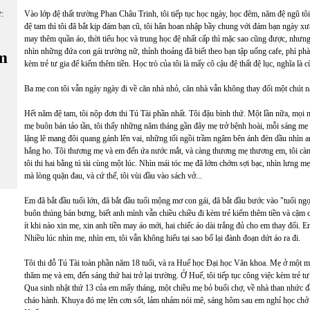
ữ:
Vào lớp đệ thất trường Phan Châu Trinh, tôi tiếp tục học ngày, học đêm, năm đệ ngũ tô
đệ tam thì tôi đã bắt kịp đám bạn cũ, tôi hân hoan nhập bầy chung với đám bạn ngày xưa
may thêm quần áo, thời tiểu học và trung học đệ nhất cấp thì mặc sao cũng được, nhưng b
nhìn những đứa con gái trường nữ, thỉnh thoảng đã biết theo bạn tập uống cafe, phì phà
m
kèm trẻ tư gia để kiếm thêm tiền. Học trò của tôi là mấy cô cậu đệ thất đệ lục, nghĩa là cũ
Ba mẹ con tôi vẫn ngày ngày đi về căn nhà nhỏ, căn nhà vẫn không thay đổi một chút n
Hết năm đệ tam, tôi nộp đơn thi Tú Tài phần nhất. Tôi đậu bình thứ. Một lần nữa, mọi n
mẹ buôn bán tảo tần, tôi thấy những năm tháng gần đây mẹ trở bệnh hoài, mỗi sáng mẹ 
lặng lẽ mang đôi quang gánh lên vai, những tối ngồi trầm ngâm bên ánh đèn dầu nhìn
hắng ho. Tôi thương mẹ và em đến ứa nước mắt, và càng thương mẹ thương em, tôi cà
tôi thi hai bằng tú tài cùng một lúc. Nhìn mái tóc mẹ đã lớm chớm sợi bạc, nhìn lưng 
mà lòng quặn đau, và cứ thế, tôi vùi đầu vào sách vở...
Em đã bắt đầu tuổi lớn, đã bắt đầu tuổi mộng mơ con gái, đã bắt đầu bước vào "tuổi ng
buôn thúng bán bưng, biết anh mình vẫn chiều chiều đi kèm trẻ kiếm thêm tiền và cặm cụ
ít khi nào xin mẹ, xin anh tiền may áo mới, hai chiếc áo dài trắng đủ cho em thay đổi. E
Nhiều lúc nhìn mẹ, nhìn em, tôi vẫn không hiểu tại sao bố lại đành đoạn dứt áo ra đi.
Tôi thi đỗ Tú Tài toàn phần năm 18 tuổi, và ra Huế học Đại học Văn khoa. Mẹ ở một m
thăm mẹ và em, đến sáng thứ hai trở lại trường. Ở Huế, tôi tiếp tục công việc kèm trẻ t
Qua sinh nhật thứ 13 của em mấy tháng, một chiều mẹ bỏ buổi chợ, về nhà than nhức đầ
cháo hành. Khuya đó mẹ lên cơn sốt, lảm nhảm nói mê, sáng hôm sau em nghỉ học chở 