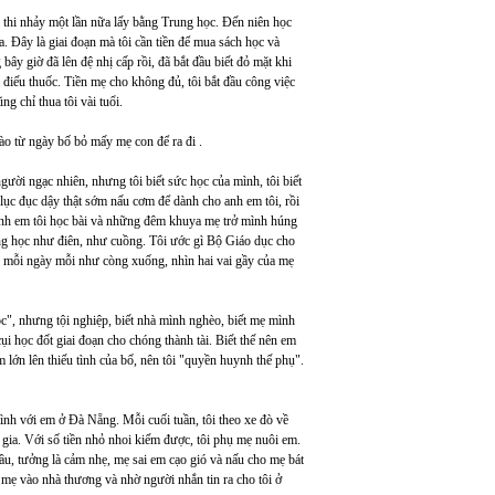
i thi nhảy một lần nữa lấy bằng Trung học. Đến niên học
. Đây là giai đoạn mà tôi cần tiền để mua sách học và
ây giờ đã lên đệ nhị cấp rồi, đã bắt đầu biết đỏ mặt khi
 điếu thuốc. Tiền mẹ cho không đủ, tôi bắt đầu công việc
ng chỉ thua tôi vài tuổi.
ào từ ngày bố bỏ mấy mẹ con để ra đi .
gười ngạc nhiên, nhưng tôi biết sức học của mình, tôi biết
lục đục dậy thật sớm nấu cơm để dành cho anh em tôi, rồi
 anh em tôi học bài và những đêm khuya mẹ trở mình húng
ng học như điên, như cuồng. Tôi ước gì Bộ Giáo dục cho
mẹ mỗi ngày mỗi như còng xuống, nhìn hai vai gầy của mẹ
ọc", nhưng tội nghiệp, biết nhà mình nghèo, biết mẹ mình
i học đốt giai đoạn cho chóng thành tài. Biết thế nên em
m lớn lên thiếu tình của bố, nên tôi "quyền huynh thế phụ".
ình với em ở Đà Nẵng. Mỗi cuối tuần, tôi theo xe đò về
ư gia. Với số tiền nhỏ nhoi kiếm được, tôi phụ mẹ nuôi em.
u, tưởng là cảm nhẹ, mẹ sai em cạo gió và nấu cho mẹ bát
mẹ vào nhà thương và nhờ người nhắn tin ra cho tôi ở