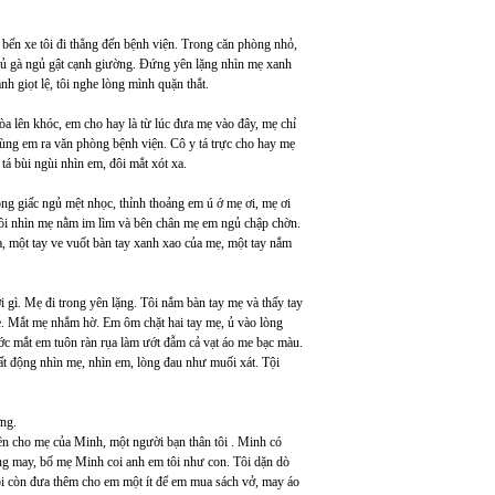
ừ bến xe tôi đi thẳng đến bệnh viện. Trong căn phòng nhỏ,
gủ gà ngủ gật cạnh giường. Đứng yên lặng nhìn mẹ xanh
h giọt lệ, tôi nghe lòng mình quặn thắt.
òa lên khóc, em cho hay là từ lúc đưa mẹ vào đây, mẹ chỉ
i cùng em ra văn phòng bệnh viện. Cô y tá trực cho hay mẹ
tá bùi ngùi nhìn em, đôi mắt xót xa.
ong giấc ngủ mệt nhọc, thỉnh thoảng em ú ớ mẹ ơi, mẹ ơi
ngồi nhìn mẹ nằm im lìm và bên chân mẹ em ngủ chập chờn.
, một tay ve vuốt bàn tay xanh xao của mẹ, một tay nắm
ời gì. Mẹ đi trong yên lặng. Tôi nắm bàn tay mẹ và thấy tay
ẹ. Mắt mẹ nhắm hờ. Em ôm chặt hai tay mẹ, ủ vào lòng
ớc mắt em tuôn ràn rụa làm ướt đẫm cả vạt áo me bạc màu.
t động nhìn mẹ, nhìn em, lòng đau như muối xát. Tội
ờng.
tiền cho mẹ của Minh, một người bạn thân tôi . Minh có
ũng may, bố mẹ Minh coi anh em tôi như con. Tôi dặn dò
Tôi còn đưa thêm cho em một ít để em mua sách vở, may áo