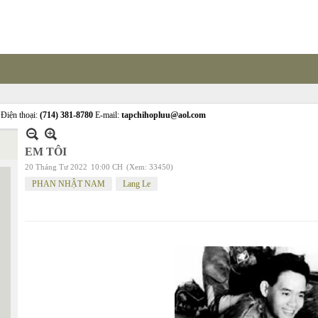
Điện thoại:
(714) 381-8780
E-mail:
tapchihopluu@aol.com
EM TÔI
20 Tháng Tư 2022
10:00 CH
(Xem: 33450)
PHAN NHẬT NAM
Lang Le