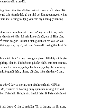
ọc em cho đến trọn đời.
không dám xài nhiều, để dành gởi về cho em mỗi tháng. Tôi
o giờ dấu tôi một điều gì dù nhỏ bé. Em ngoan ngoãn vâng
i thăm mẹ. Chúng tôi lặng yên cầm tay nhau quỳ bên mộ
 xa xăm buồn hiu hắt. Bình thường em rất ít nói, có lẽ
em vẫn còn có Hân. Lễ mãn khóa của tôi, em và Hân cùng
 thành cô giáo, tôi hãnh diện giới thiệu em và Hân với
 thầm gọi mẹ, mẹ ơi, hai con của mẹ đã trưởng thành và đã
 học và ở nội trú trong trường sư phạm. Tôi thấy mình yên
hòng, tiền ăn. Tôi biết con gái cần nhiều thứ hơn con trai,
ăm qua. Em kể chuyện học hành, chuyện bạn bè, em lo sợ
em không nói thêm, nhưng tôi cũng hiểu, tên đạn vô tình,
 đổi về dạy tại một trường tiểu học gần thị xã Phan
 lớp, chiều về cả ba cùng quây quần nấu nướng. Em viết
en Tuấn hiền lành, ít nói. Em kể thêm là Tuấn chỉ còn có
ôi mới được về hậu cứ một lần. Tôi bị thương hai lần trong