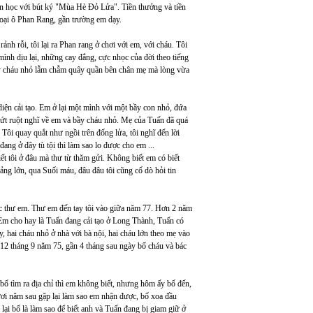
văn học với bút ký "Mùa Hè Đỏ Lửa". Tiền thưởng và tiền
oại ô Phan Rang, gần trường em dạy.
h rỗi, tôi lại ra Phan rang ở chơi với em, với cháu. Tôi
ình dịu lại, những cay đắng, cực nhọc của đời theo tiếng
bầy cháu nhỏ lẫm chẫm quây quần bên chân mẹ mà lòng vừa
 diện cải tạo. Em ở lại một mình với một bầy con nhỏ, đứa
 đứt ruột nghĩ về em và bầy cháu nhỏ. Mẹ của Tuấn đã quá
 Tôi quay quắt như ngồi trên đống lửa, tôi nghĩ đến lời
ng ở đây tù tội thì làm sao lo được cho em ...
ết tôi ở đâu mà thư từ thăm gửi. Không biết em có biết
ng lớn, qua Suối máu, đâu đâu tôi cũng cố dò hỏi tin
được thư em. Thư em đến tay tôi vào giữa năm 77. Hơn 2 năm
. Em cho hay là Tuấn đang cải tạo ở Long Thành, Tuấn có
y, hai cháu nhỏ ở nhà với bà nội, hai cháu lớn theo mẹ vào
 12 tháng 9 năm 75, gần 4 tháng sau ngày bố cháu và bác
bố tìm ra địa chỉ thì em không biết, nhưng hôm ấy bố đến,
mươi năm sau gặp lại làm sao em nhận được, bố xoa đầu
lại bố là làm sao để biết anh và Tuấn đang bị giam giữ ở