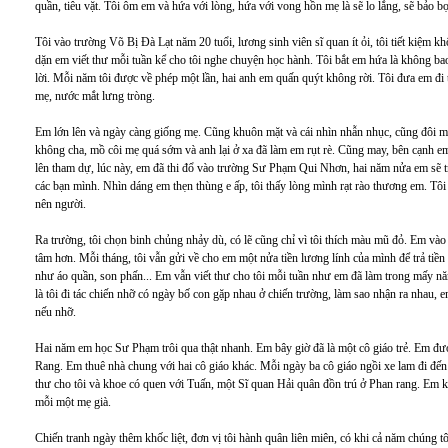
quần, tiêu vặt. Tôi ôm em và hứa với lòng, hứa với vong hồn mẹ là sẽ lo lắng, sẽ bảo b
Tôi vào trường Võ Bị Đà Lạt năm 20 tuổi, lương sinh viên sĩ quan ít ỏi, tôi tiết kiệm 
dặn em viết thư mỗi tuần kể cho tôi nghe chuyện học hành. Tôi bắt em hứa là không ba
lời. Mỗi năm tôi được về phép một lần, hai anh em quấn quýt không rời. Tôi đưa em đ
mẹ, nước mắt lưng tròng.
Em lớn lên và ngày càng giống mẹ. Cũng khuôn mặt và cái nhìn nhẫn nhục, cũng đôi mắt
không cha, mồ côi mẹ quá sớm và anh lại ở xa đã làm em rụt rè. Cũng may, bên cạnh 
lên tham dự, lúc này, em đã thi đổ vào trường Sư Phạm Qui Nhơn, hai năm nửa em sẽ trở
các bạn mình. Nhìn dáng em thẹn thùng e ấp, tôi thấy lòng mình rạt rào thương em. Tôi
nên người.
Ra trường, tôi chọn binh chủng nhảy dù, có lẽ cũng chỉ vì tôi thích màu mũ đỏ. Em vào
tâm hơn. Mỗi tháng, tôi vẫn gửi về cho em một nửa tiền lương lính của mình để trả tiền p
như áo quần, son phấn... Em vẫn viết thư cho tôi mỗi tuần như em đã làm trong mấy n
là tôi đi tác chiến nhỡ có ngày bố con gặp nhau ở chiến trường, làm sao nhận ra nhau, 
nếu nhỡ.
Hai năm em học Sư Phạm trôi qua thật nhanh. Em bây giờ đã là một cô giáo trẻ. Em được
Rang. Em thuê nhà chung với hai cô giáo khác. Mỗi ngày ba cô giáo ngồi xe lam đi đến
thư cho tôi và khoe có quen với Tuấn, một Sĩ quan Hải quân đồn trú ở Phan rang. Em kh
mỗi một mẹ già.
Chiến tranh ngày thêm khốc liệt, đơn vị tôi hành quân liên miên, có khi cả năm chúng t