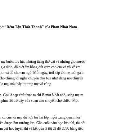
thơ
"Đêm Tận Thất Thanh"
của
Phan Nhật Nam
.
 mẹ buồn hiu hắt, những tiếng thở dài và những giọt nước
g gia đình, đã biết ẵm bồng đút cơm cho em và vỗ về em
chơi và dỗ cho em ngủ. Mỗi ngày, trời sập tối mẹ mới gánh
 cho chúng tôi nghe chuyện chợ búa như đang nói chuyện
 của mẹ, mà thấy thương mẹ vô cùng.
 Gọi là sạp chứ thực ra chỉ là một ô đất nhỏ, sáng mẹ ra
ít phút rồi trở dậy sửa soạn cho chuyến chợ chiều. Một
cũ của tôi nay đã hơn tôi hai lớp, ngồi xung quanh tôi
 nên được làm trưởng lớp. Gần cuối năm học lớp nhì, tôi nói
 cúi học luyện thi và kết qủa là tôi đã đổ được bằng tiểu