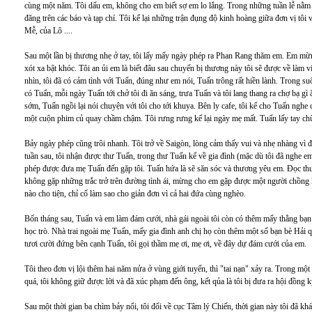
cùng một năm. Tôi dấu em, không cho em biết sợ em lo lắng. Trong những tuần lễ nằm b
đăng trên các báo và tạp chí. Tôi kể lại những trận đụng độ kinh hoàng giữa đơn vị tôi v
Mễ, của Lô ....
Sau một lần bị thương nhẹ ở tay, tôi lấy mấy ngày phép ra Phan Rang thăm em. Em mừ
xót xa bật khóc. Tôi an ủi em là biết đâu sau chuyến bị thương này tôi sẽ được về làm
nhìn, tôi đã có cảm tình với Tuấn, đúng như em nói, Tuấn trông rất hiền lành. Trong su
có Tuấn, mỗi ngày Tuấn tới chở tôi đi ăn sáng, trưa Tuấn và tôi lang thang ra chợ bạ gì 
sớm, Tuấn ngồi lại nói chuyện với tôi cho tới khuya. Bên ly cafe, tôi kể cho Tuấn ng
một cuộn phim củ quay chầm chậm. Tôi rưng rưng kể lại ngày mẹ mất. Tuấn lấy tay chùi 
Bảy ngày phép cũng trôi nhanh. Tôi trở về Saigòn, lòng cảm thấy vui và nhẹ nhàng vì 
tuần sau, tôi nhận được thư Tuấn, trong thư Tuấn kể về gia đình (mặc dù tôi đã nghe em
phép được đưa mẹ Tuấn đến gặp tôi. Tuấn hứa là sẽ săn sóc và thương yêu em. Đọc 
không gặp những trắc trở trên đường tình ái, mừng cho em gặp được một người chồng hi
nào cho tiện, chỉ cố làm sao cho giản đơn vì cả hai đứa cùng nghèo.
Bốn tháng sau, Tuấn và em làm đám cưới, nhà gái ngoài tôi còn có thêm mấy thằng bạn t
học trò. Nhà trai ngoài mẹ Tuấn, mấy gia đình anh chị họ còn thêm một số bạn bè Hải 
tươi cười đứng bên cạnh Tuấn, tôi gọi thầm mẹ ơi, mẹ ơi, về đây dự đám cưới của em.
Tôi theo đơn vị lội thêm hai năm nửa ở vùng giới tuyến, thì "tai nạn" xảy ra. Trong mộ
quá, tôi không giữ được lời và đã xúc phạm đến ông, kết qủa là tôi bị đưa ra hội đồng k
Sau một thời gian ba chìm bảy nổi, tôi đổi về cục Tâm lý Chiến, thời gian này tôi đã k