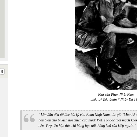
Nhà văn Phan Nhật Nam
thiếu uý Tiểu đoàn 7 Nhảy Dù 1
“Lần đầu tiên tôi đọc bút ký của Phan Nhật Nam, tác giả "Mùa hè đ
tiêu biểu cho bi kịch nội chiến của nước Việt. Tôi đọc một mạch k
tiên. Vượt lên hận thù, chỉ bàng bạc nổi thống khổ của kiếp người.