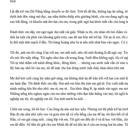
Huế.
Lật đật trở vào Đà Nẵng bằng chuyến xe đò chót. Trời tối đã lâu, không kịp ăn uống, t
dưới ánh đèn vàng mờ đục, mẹ nằm thiêm thiếp trên giường bệnh, còn em đang ngồi n
xao bất động, và khuôn mặt thơ dại của em, trong giấc ngủ hai khóe mắt vẫn còn long lan
Đánh thức em dậy, em ngơ ngác dụi mắt vài giây. Nhận ra tôi, em nhào tới ôm chầm và 
tỉnh lại một vài phút vào khoảng giữa trưa, sau đó mẹ hôn mê trở lại. Tôi an ủi em, rồ
bị đứt một tĩnh mạch ở đầu. Tôi bàng hoàng như bị ai nện một nhát búa vào ngực. Cô y 
Tối đó, anh em tôi cùng ở lại với mẹ, em mệt mỏi, nên chỉ một thoáng là đã ngủ say. Tr
rồi nức lên mấy tiếng. Tôi nghe như dao cắt trong lòng. Suốt đêm không ngủ, tôi cứ 
Tôi tự nhủ thầm với mình đừng khóc, đừng khóc .... nhưng sao nước mắt vẫn cứ trào ra
lấy bàn tay nhỏ bé của em, tôi để mặc cho hai dòng nước mắt chảy nhạt nhòa trên má.
Mẹ thở hơi cuối cùng lúc năm giờ sáng, mẹ không tỉnh lại để trăn trối với hai con một l
mẹ lạnh dần. Tôi đánh thức em dậy. Hai anh em hôn lên trán mẹ giã từ. Em vuốt mắt m
mình miệng kêu lên nho nhỏ: mẹ ơi, mẹ ơi... Em khóc lặng lẽ, áp mình vào ngực mẹ nư
Những tiếng kêu nghẹn ngào của em như những viên đạn bắn thẳng vào tim, tôi ngồi bấ
nghiệp mẹ tôi, tội nghiệp em tôi. Em mới mười ba tuổi ...
Chôn mẹ xong, tôi bỏ học. Còn lòng dạ nào mà học nửa. Nhưng em thì phải trở lại trư
Bán đi căn nhà nhỏ xiêu vẹo và gom tóm tất cả vốn liếng của mẹ để lại, tôi đưa hết số 
Hân, cô em gái cùng tuổi , cùng lớp với em. Tôi gửi em đến đó ở và đi học với Hân, c
em đủ điều. Số tiền tôi gởi cho mẹ Minh đủ để trả tiền ăn ở của em trong hai ba năm. 