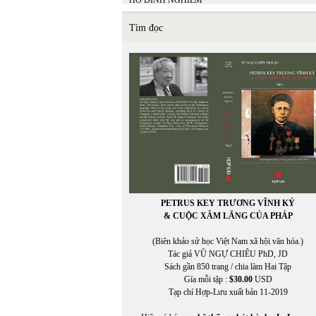
HỒ ĐÌNH NGHIÊM
Hồ Minh Tâm
HỒ TỊNH TÌNH
Tìm đọc
Hồ Trường An
Hòa Bình Lê
HÒA ĐA
HOA MAI
Hoài Băng
HOÀI MỸ
HOÀI ZIANG DUY
Hoàng Cầm
HOÀNG CHIẾN THẮNG
HOÀNG CHÍNH
HOÀNG CHÍNH chuyển ngữ
Hoàng Đăng Khoa
Hoàng Định Nam
PETRUS KEY TRƯƠNG VĨNH KÝ
Hoàng Đỗ Vũ
& CUỘC XÂM LĂNG CỦA PHÁP
Hoàng Hải Lâm
HOÀNG KHẢ HƯNG
(Biên khảo sử học Việt Nam xã hội văn hóa.)
HOÀNG KHỞI PHONG
Tác giả VŨ NGỰ CHIÊU PhD, JD
HOÀNG LIÊN TÂM
Sách gần 850 trang / chia làm Hai Tập
HOÀNG MAI ĐẠT
Gía mỗi tập :
$30.00
USD
Hoàng Ngọc Nguyên
Tạp chí Hợp-Lưu xuất bản 11-2019
HOÀNG NGỌC THƯ
HOÀNG NGUYÊN NHUẬN