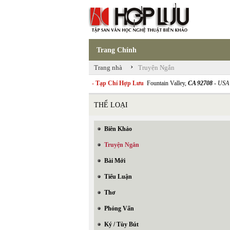
Trang Chính
›
Trang nhà
Truyện Ngắn
- Tạp Chí Hợp Lưu
Fountain Valley,
CA 92708
- USA
THỂ LOẠI
Biên Khảo
Truyện Ngắn
Bài Mới
Tiểu Luận
Thơ
Phỏng Vấn
Ký / Tùy Bút