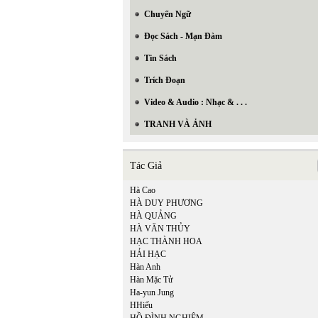
Chuyển Ngữ
Đọc Sách - Mạn Đàm
Tin Sách
Trích Đoạn
Video & Audio : Nhạc & . . .
TRANH VÀ ẢNH
Tác Giả
Hà Cao
HÀ DUY PHƯƠNG
HÀ QUẢNG
HÀ VĂN THỦY
HẠC THÀNH HOA
HẢI HẠC
Hàn Anh
Hàn Mặc Tử
Ha-yun Jung
HHiếu