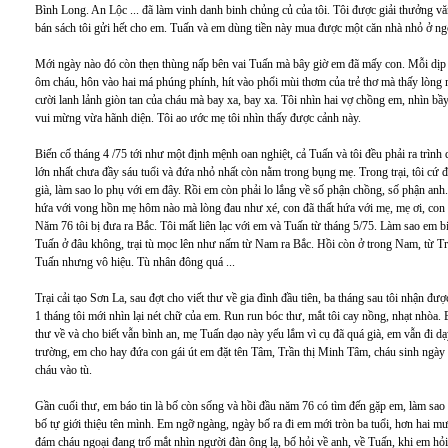
Bình Long. An Lộc ... đã làm vinh danh binh chủng củ của tôi. Tôi được giải thưởng 
bán sách tôi gửi hết cho em. Tuấn và em dùng tiền này mua được một căn nhà nhỏ ở ng
Mới ngày nào đó còn thẹn thùng nấp bên vai Tuấn mà bây giờ em đã mấy con. Mỗi dịp rản
ôm cháu, hôn vào hai má phúng phính, hít vào phổi mùi thơm của trẻ thơ mà thấy lòng m
cười lanh lảnh giòn tan của cháu mà bay xa, bay xa. Tôi nhìn hai vợ chồng em, nhìn 
vui mừng vừa hãnh diện. Tôi ao ước mẹ tôi nhìn thấy được cảnh này.
Biến cố tháng 4 /75 tới như một định mệnh oan nghiệt, cả Tuấn và tôi đều phải ra trình
lớn nhất chưa đầy sáu tuổi và đứa nhỏ nhất còn nằm trong bụng mẹ. Trong trại, tôi cứ
già, làm sao lo phụ với em đây. Rồi em còn phải lo lắng về số phận chồng, số phận anh.
hứa với vong hồn mẹ hôm nào mà lòng đau như xé, con đã thất hứa với mẹ, mẹ ơi, con đa
Năm 76 tôi bị đưa ra Bắc. Tôi mất liên lạc với em và Tuấn từ tháng 5/75. Làm sao em bi
Tuấn ở đâu không, trại tù mọc lên như nấm từ Nam ra Bắc. Hồi còn ở trong Nam, từ Trả
Tuấn nhưng vô hiệu. Tù nhân đông quá ...
Trại cải tạo Sơn La, sau đợt cho viết thư về gia đình đầu tiên, ba tháng sau tôi nhận 
1 tháng tôi mới nhìn lại nét chữ của em. Run run bóc thư, mắt tôi cay nồng, nhạt nhòa
thư về và cho biết vẫn bình an, mẹ Tuấn dạo này yếu lắm vì cụ đã quá già, em vẫn đi dạ
trường, em cho hay đứa con gái út em đặt tên Tâm, Trần thị Minh Tâm, cháu sinh ngày
cháu vào tù.
Gần cuối thư, em báo tin là bố còn sống và hồi đầu năm 76 có tìm đến gặp em, làm sao 
bố tự giới thiệu tên mình. Em ngỡ ngàng, ngày bố ra đi em mới tròn ba tuổi, hơn hai 
đám cháu ngoại đang trố mắt nhìn người đàn ông lạ, bố hỏi về anh, về Tuấn, khi em hỏi 