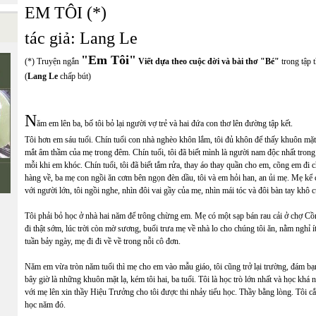
EM TÔI (*)
tác giả: Lang Le
"Em Tôi"
(*) Truyện ngắn
Viết dựa theo cuộc đời và bài thơ "Bé"
trong tập 
(
Lang Le
chấp bút)
N
ăm em lên ba, bố tôi bỏ lại người vợ trẻ và hai đứa con thơ lên đường tập kết.
Tôi hơn em sáu tuổi. Chín tuổi con nhà nghèo khôn lắm, tôi đủ khôn để thấy khuôn mặt
mắt âm thầm của mẹ trong đêm. Chín tuổi, tôi đã biết mình là người nam độc nhất tron
mỗi khi em khóc. Chín tuổi, tôi đã biết tắm rửa, thay áo thay quần cho em, cõng em đi 
hàng về, ba mẹ con ngồi ăn cơm bên ngọn đèn dầu, tôi và em hỏi han, an ủi mẹ. Mẹ kể
với người lớn, tôi ngồi nghe, nhìn đôi vai gầy của mẹ, nhìn mái tóc và đôi bàn tay khô
Tôi phải bỏ học ở nhà hai năm để trông chừng em. Mẹ có một sạp bán rau cải ở chợ Cồn.
đi thật sớm, lúc trời còn mờ sương, buổi trưa mẹ về nhà lo cho chúng tôi ăn, nằm nghỉ 
tuần bảy ngày, mẹ đi đi về về trong nỗi cô đơn.
Năm em vừa tròn năm tuổi thì mẹ cho em vào mẫu giáo, tôi cũng trở lại trường, đám bạn 
bây giờ là những khuôn mặt lạ, kém tôi hai, ba tuổi. Tôi là học trò lớn nhất và học khá
với mẹ lên xin thầy Hiệu Trưởng cho tôi được thi nhảy tiểu học. Thầy bằng lòng. Tôi cắm
học năm đó.