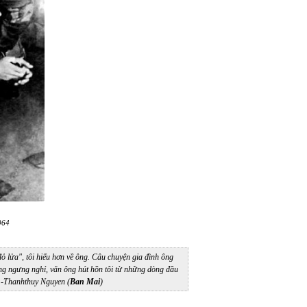
964
ỏ lửa", tôi hiểu hơn về ông. Câu chuyện gia đình ông
hông ngưng nghỉ, văn ông hút hồn tôi từ những dòng đầu
” -Thanhthuy Nguyen (
Ban Mai
)