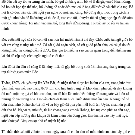
Bố đến bắt tay tôi, tự xưng tên mình, bố gọi tôi bằng anh, bố kể là đã gặp em ở Phan Rang,
bố hỏi tôi học tập thế nào, bố không hề nhắc đến mẹ, có lẽ ông đã biết về cái chết của mẹ. Bố
nói là có đọc văn tôi. Tôi ngồi yên nghe bố nói, sau cùng, bố đứng dậy, móc trong xách ra
một gói nhỏ bảo đó là đường và thuốc lá, trao cho tôi, khuyên tôi cố gắng học tập tốt để sớm
được khoan hồng. Tôi nhìn vào mắt bố, lòng thấy dửng dưng. Tôi bắt tay bố rồi về lại lán
mình.
Đó, cuộc hội ngộ của bố con tôi sau hơn hai mươi năm là thế đấy. Chắc cuộc tái ngộ giữa bố
với em cũng tẻ nhạt như thế. Có cái gì đó ngăn cách, có cái gì đó phân chia, có cái gì đó tôi
không hiểu và không diễn tả được. Bây giờ tôi hiểu vì sao cái tin quan trọng đến thế mà em
lại chỉ đề cập một cách ngắn ngủi ở cuối thư.
Lần đó là lần đầu và cũng là lần duy nhất tôi gặp bố trong suốt 13 năm lang thang trong các
trại tù biệt giam miền Bắc.
Tháng 12/78, chuyển trại lên Yên Bái, tôi nhận thêm được hai lá thư của em, trong bức thư
gần nhất, em viết vào tháng 8/78. Em cho hay tình trạng rất khó khăn, phụ cấp đi dạy không
đủ nuôi một mẹ già và bốn con thơ, em đã bán lần mòn hết những đồ trang sức và luôn cả
những đồ vật trong nhà. Em vẫn chưa đi thăm nuôi Tuấn được một lần nào. Không thể để
bốn cháu nhỏ ở nhà cho bà nội vì cụ bây giờ đã quá yếu, mỗi buổi ăn, Uyên, cháu lớn phải
đút cho bà. Ngoài ra, mỗi tối, từ lúc chạng vạng em và Hoàng, hai mẹ con phải ra đầu ngõ,
ngồi bán bắp nướng đến khuya để kiếm thêm tiền đong gạo. Em than là dạo này mất ngủ,
sức khỏe yếu lắm, em sợ nhỡ có mệnh hệ nào ...
Tôi thẫn thờ cả buổi vì bức thư em, ngày xưa tôi chỉ lo cho có mỗi mình em, còn bây giờ em