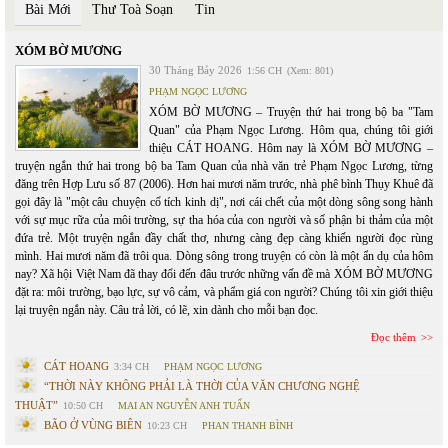
Bài Mới
Thư Toà Soạn
Tin
XÓM BỜ MƯƠNG
30 Tháng Bảy 2026
1:56 CH
(Xem: 801)
PHẠM NGỌC LƯƠNG
XÓM BỜ MƯƠNG – Truyện thứ hai trong bộ ba "Tam
Quan" của Phạm Ngọc Lương. Hôm qua, chúng tôi giới
thiệu CÁT HOANG. Hôm nay là XÓM BỜ MƯƠNG –
truyện ngắn thứ hai trong bộ ba Tam Quan của nhà văn trẻ Phạm Ngọc Lương, từng
đăng trên Hợp Lưu số 87 (2006). Hơn hai mươi năm trước, nhà phê bình Thụy Khuê đã
gọi đây là "một câu chuyện cổ tích kinh dị", nơi cái chết của một dòng sông song hành
với sự mục rữa của môi trường, sự tha hóa của con người và số phận bi thảm của một
đứa trẻ. Một truyện ngắn đầy chất thơ, nhưng càng đẹp càng khiến người đọc rùng
mình. Hai mươi năm đã trôi qua. Dòng sông trong truyện có còn là một ẩn dụ của hôm
nay? Xã hội Việt Nam đã thay đổi đến đâu trước những vấn đề mà XÓM BỜ MƯƠNG
đặt ra: môi trường, bạo lực, sự vô cảm, và phẩm giá con người? Chúng tôi xin giới thiệu
lại truyện ngắn này. Câu trả lời, có lẽ, xin dành cho mỗi bạn đọc.
Đọc thêm
CÁT HOANG
3:34 CH
PHẠM NGỌC LƯƠNG
“THỜI NÀY KHÔNG PHẢI LÀ THỜI CỦA VĂN CHƯƠNG NGHỆ
THUẬT”
10:50 CH
MAI AN NGUYỄN ANH TUẤN
BÃO Ở VÙNG BIÊN
10:23 CH
PHAN THANH BÌNH