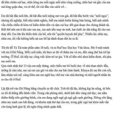
đã lớm chớm sợi bạc, nhìn lưng mẹ mỗi ngày mỗi như còng xuống, nhìn hai vai gầy của mẹ
mà lòng quặn đau, và cứ thế, tôi vùi đầu vào sách vở...
Em đã bắt đầu tuổi lớn, đã bắt đầu tuổi mộng mơ con gái, đã bắt đầu bước vào "tuổi ngọc",
nhưng tội nghiệp, biết nhà mình nghèo, biết mẹ mình buôn thúng bán bưng, biết anh mình
vẫn chiều chiều đi kèm trẻ kiếm thêm tiền và cặm cụi học đốt giai đoạn cho chóng thành tài.
Biết thế nên em ít khi nào xin mẹ, xin anh tiền may áo mới, hai chiếc áo dài trắng đủ cho em
thay đổi. Em lớn lên thiếu tình của bố, nên tôi "quyền huynh thế phụ". Nhiều lúc nhìn mẹ,
nhìn em, tôi vẫn không hiểu tại sao bố lại đành đoạn dứt áo ra đi.
Tôi thi đỗ Tú Tài toàn phần năm 18 tuổi, và ra Huế học Đại học Văn khoa. Mẹ ở một mình
với em ở Đà Nẵng. Mỗi cuối tuần, tôi theo xe đò về thăm mẹ và em, đến sáng thứ hai trở lại
trường. Ở Huế, tôi tiếp tục công việc kèm trẻ tư gia. Với số tiền nhỏ nhoi kiếm được, tôi phụ
mẹ nuôi em.
Qua sinh nhật thứ 13 của em mấy tháng, một chiều mẹ bỏ buổi chợ, về nhà than nhức đầu,
tưởng là cảm nhẹ, mẹ sai em cạo gió và nấu cho mẹ bát cháo hành. Khuya đó mẹ lên cơn sốt,
lảm nhảm nói mê, sáng hôm sau em nghỉ học chở mẹ vào nhà thương và nhờ người nhắn tin
ra cho tôi ở Huế.
Lật đật trở vào Đà Nẵng bằng chuyến xe đò chót. Trời tối đã lâu, không kịp ăn uống, từ bến
xe tôi đi thẳng đến bệnh viện. Trong căn phòng nhỏ, dưới ánh đèn vàng mờ đục, mẹ nằm
thiêm thiếp trên giường bệnh, còn em đang ngồi ngủ gà ngủ gật cạnh giường. Đứng yên lặng
nhìn mẹ xanh xao bất động, và khuôn mặt thơ dại của em, trong giấc ngủ hai khóe mắt vẫn
còn long lanh giọt lệ, tôi nghe lòng mình quặn thắt.