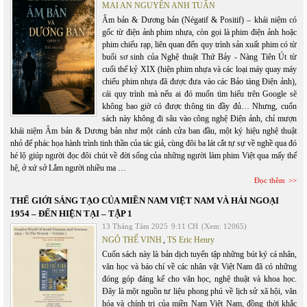
MAI AN NGUYỄN ANH TUẤN
Âm bản & Dương bản (Négatif & Positif) – khái niệm có
gốc từ điện ảnh phim nhựa, còn gọi là phim điện ảnh hoặc
phim chiếu rạp, liên quan đến quy trình sản xuất phim có từ
buổi sơ sinh của Nghệ thuật Thứ Bảy - Nàng Tiên Út từ
cuối thế kỷ XIX (hiện phim nhựa và các loại máy quay máy
chiếu phim nhựa đã được đưa vào các Bảo tàng Điện ảnh),
cái quy trình mà nếu ai đó muốn tìm hiểu trên Google sẽ
không bao giờ có được thông tin đầy đủ… Nhưng, cuốn
sách này không đi sâu vào công nghệ Điện ảnh, chỉ mượn
khái niệm Âm bản & Dương bản như một cánh cửa ban đầu, một ký hiệu nghệ thuật
nhỏ để phác họa hành trình tinh thần của tác giả, cùng đôi ba lát cắt tự sự về nghề qua đó
hé lộ giúp người đọc đôi chút về đời sống của những người làm phim Việt qua mấy thế
hệ, ở xứ sở Lắm người nhiều ma …
Đọc thêm
THẾ GIỚI SÁNG TẠO CỦA MIỀN NAM VIỆT NAM VÀ HẢI NGOẠI
1954 – ĐẾN HIỆN TẠI – TẬP 1
13 Tháng Tám 2025
9:11 CH
(Xem: 12065)
NGÔ THẾ VINH
,
TS Eric Henry
Cuốn sách này là bản dịch tuyển tập những bút ký cá nhân,
văn học và báo chí về các nhân vật Việt Nam đã có những
đóng góp đáng kể cho văn học, nghệ thuật và khoa học.
Đây là một nguồn tư liệu phong phú về lịch sử xã hội, văn
hóa và chính trị của miền Nam Việt Nam, đồng thời khắc