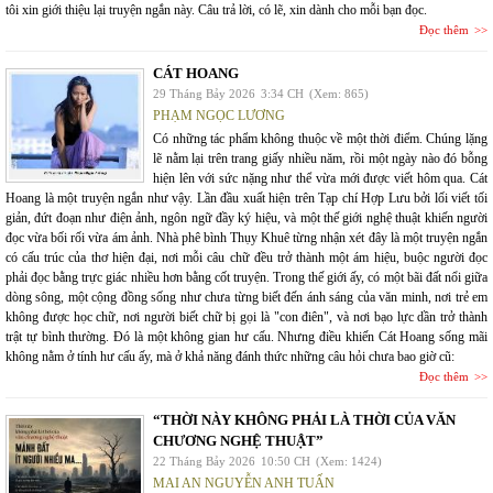
tôi xin giới thiệu lại truyện ngắn này. Câu trả lời, có lẽ, xin dành cho mỗi bạn đọc.
Đọc thêm
CÁT HOANG
29 Tháng Bảy 2026
3:34 CH
(Xem: 865)
PHẠM NGỌC LƯƠNG
Có những tác phẩm không thuộc về một thời điểm. Chúng lặng
lẽ nằm lại trên trang giấy nhiều năm, rồi một ngày nào đó bỗng
hiện lên với sức nặng như thể vừa mới được viết hôm qua. Cát
Hoang là một truyện ngắn như vậy. Lần đầu xuất hiện trên Tạp chí Hợp Lưu bởi lối viết tối
giản, đứt đoạn như điện ảnh, ngôn ngữ đầy ký hiệu, và một thế giới nghệ thuật khiến người
đọc vừa bối rối vừa ám ảnh. Nhà phê bình Thụy Khuê từng nhận xét đây là một truyện ngắn
có cấu trúc của thơ hiện đại, nơi mỗi câu chữ đều trở thành một ám hiệu, buộc người đọc
phải đọc bằng trực giác nhiều hơn bằng cốt truyện. Trong thế giới ấy, có một bãi đất nổi giữa
dòng sông, một cộng đồng sống như chưa từng biết đến ánh sáng của văn minh, nơi trẻ em
không được học chữ, nơi người biết chữ bị gọi là "con điên", và nơi bạo lực dần trở thành
trật tự bình thường. Đó là một không gian hư cấu. Nhưng điều khiến Cát Hoang sống mãi
không nằm ở tính hư cấu ấy, mà ở khả năng đánh thức những câu hỏi chưa bao giờ cũ:
Đọc thêm
“THỜI NÀY KHÔNG PHẢI LÀ THỜI CỦA VĂN
CHƯƠNG NGHỆ THUẬT”
22 Tháng Bảy 2026
10:50 CH
(Xem: 1424)
MAI AN NGUYỄN ANH TUẤN