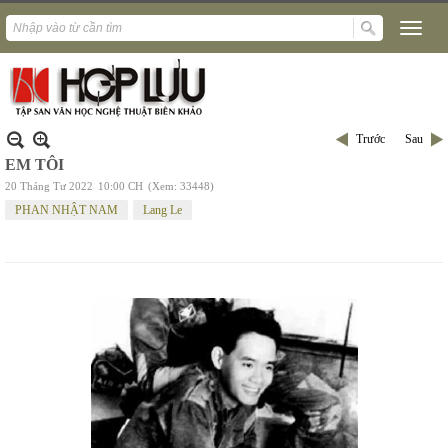
Trước
Sau
EM TÔI
20 Tháng Tư 2022
10:00 CH
(Xem: 33448)
PHAN NHẬT NAM
Lang Le