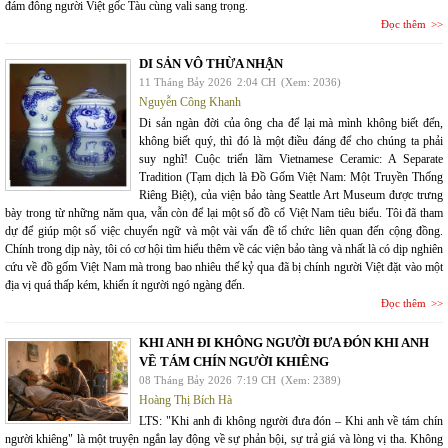
đám đông người Việt gốc Tàu cùng vali sang trọng.
Đọc thêm
DI SẢN VÔ THỪA NHẬN
11 Tháng Bảy 2026
2:04 CH
(Xem: 2036)
Nguyễn Công Khanh
Di sản ngàn đời của ông cha để lại mà mình không biết đến,
không biết quý, thì đó là một điều đáng để cho chúng ta phải
suy nghĩ! Cuộc triển lãm Vietnamese Ceramic: A Separate
Tradition (Tạm dịch là Đồ Gốm Việt Nam: Một Truyền Thống
Riêng Biệt), của viện bảo tàng Seattle Art Museum được trưng
bày trong từ những năm qua, vẫn còn để lại một số đồ cổ Việt Nam tiêu biểu. Tôi đã tham
dự để giúp một số việc chuyển ngữ và một vài vấn đề tổ chức liên quan đến cộng đồng.
Chính trong dịp này, tôi có cơ hội tìm hiểu thêm về các viện bảo tàng và nhất là có dịp nghiên
cứu về đồ gốm Việt Nam mà trong bao nhiêu thế kỷ qua đã bị chính người Việt đặt vào một
địa vị quá thấp kém, khiến ít người ngó ngàng đến.
Đọc thêm
KHI ANH ĐI KHÔNG NGƯỜI ĐƯA ĐÓN KHI ANH
VỀ TÁM CHÍN NGƯỜI KHIÊNG
08 Tháng Bảy 2026
7:19 CH
(Xem: 2389)
Hoàng Thị Bích Hà
LTS: "Khi anh đi không người đưa đón – Khi anh về tám chín
người khiêng" là một truyện ngắn lay động về sự phản bội, sự trả giá và lòng vị tha. Không