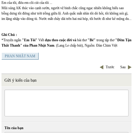
Em của tôi, đứa em côi cút của tôi ...
Mũi súng AK thúc vào cạnh sườn, người vệ binh chắc cũng ngạc nhiên không hiểu sao
bỗng dưng tôi đứng như trời trồng giữa lộ. Anh quắc mắt nhìn tôi dò hỏi, tôi không nói gì,
im lặng nhập vào dòng tù. Nước mắt chảy dài trên hai má hóp, tôi bước đi như kẻ mộng du...
Ghi Chú :
*Truyện ngắn
"Em Tôi"
Viết
dựa theo cuộc đời và
bài thơ
"Bé"
trong tập thơ
"Đêm Tận
Thất Thanh" của Phan Nhật Nam
. (Lang Le chấp bút), Nguồn: Đàn Chim Việt
PHAN NHẬT NAM
Trước
Sau
Gửi ý kiến của bạn
Tên của bạn