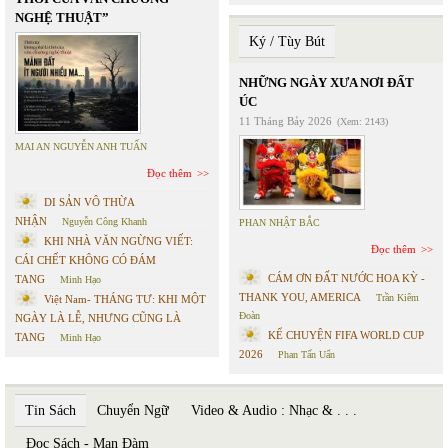
NGHỆ THUẬT”
Ký / Tùy Bút
NHỮNG NGÀY XƯA NƠI ĐẤT
ÚC
11 Tháng Bảy 2026
(Xem: 2143)
MAI AN NGUYỄN ANH TUẤN
Đọc thêm
DI SẢN VÔ THỪA
NHẬN
Nguyễn Công Khanh
PHAN NHẬT BẮC
KHI NHÀ VĂN NGỪNG VIẾT:
Đọc thêm
CÁI CHẾT KHÔNG CÓ ĐÁM
CÁM ƠN ĐẤT NƯỚC HOA KỲ -
TANG
Minh Hạo
THANK YOU, AMERICA
Trần Kiêm
Việt Nam- THÁNG TƯ: KHI MỘT
Đoàn
NGÀY LÀ LỄ, NHƯNG CŨNG LÀ
KỂ CHUYỆN FIFA WORLD CUP
TANG
Minh Hạo
2026
Phan Tấn Uẩn
Tin Sách
Chuyển Ngữ
Video & Audio : Nhạc & . . .
Đọc Sách - Mạn Đàm