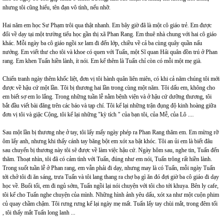
nhưng tôi cũng hiểu, tên đạn vô tình, nếu nhỡ.
Hai năm em học Sư Phạm trôi qua thật nhanh. Em bây giờ đã là một cô giáo trẻ. Em được
đổi về dạy tại một trường tiểu học gần thị xã Phan Rang. Em thuê nhà chung với hai cô giáo
khác. Mỗi ngày ba cô giáo ngồi xe lam đi đến lớp, chiều về cả ba cùng quây quần nấu
nướng. Em viết thư cho tôi và khoe có quen với Tuấn, một Sĩ quan Hải quân đồn trú ở Phan
rang. Em khen Tuấn hiền lành, ít nói. Em kể thêm là Tuấn chỉ còn có mỗi một mẹ già.
Chiến tranh ngày thêm khốc liệt, đơn vị tôi hành quân liên miên, có khi cả năm chúng tôi mới
được về hậu cứ một lần. Tôi bị thương hai lần trong cùng một năm. Tôi dấu em, không cho
em biết sợ em lo lắng. Trong những tuần lễ nằm bệnh viện và ở hậu cứ dưỡng thương, tôi
bắt đầu viết bài đăng trên các báo và tạp chí. Tôi kể lại những trận đụng độ kinh hoàng giữa
đơn vị tôi và giặc Cộng, tôi kể lại những "kỳ tích " của bạn tôi, của Mễ, của Lô ....
Sau một lần bị thương nhẹ ở tay, tôi lấy mấy ngày phép ra Phan Rang thăm em. Em mừng rỡ
ôm lấy anh, nhưng khi thấy cánh tay băng bột em xót xa bật khóc. Tôi an ủi em là biết đâu
sau chuyến bị thương này tôi sẽ được về làm việc hậu cứ. Ngày hôm sau, nghe tin, Tuấn đến
thăm. Thoạt nhìn, tôi đã có cảm tình với Tuấn, đúng như em nói, Tuấn trông rất hiền lành.
Trong suốt tuần lễ ở Phan rang, em vẫn phải đi dạy, nhưng may là có Tuấn, mỗi ngày Tuấn
tới chở tôi đi ăn sáng, trưa Tuấn và tôi lang thang ra chợ bạ gì ăn đó đợi giờ ba cô giáo đi dạy
học về. Buổi tối, em đi ngủ sớm, Tuấn ngồi lại nói chuyện với tôi cho tới khuya. Bên ly cafe,
tôi kể cho Tuấn nghe chuyện của mình. Những hình ảnh yêu dấu, xót xa như một cuộn phim
củ quay chầm chậm. Tôi rưng rưng kể lại ngày mẹ mất. Tuấn lấy tay chùi mắt, trong đêm tối
, tôi thấy mắt Tuấn long lanh ...