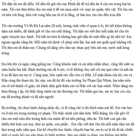
Tôi dặn dò em đủ điều. Số tiền tôi gởi cho mẹ Minh đủ để trả tiền ăn ở của em trong hai ba
năm. Tôi còn đưa thêm cho em một ít để em mua sách vở, may áo quần, tiêu vặt. Tôi ôm em
và hứa với lòng, hứa với vong hồn mẹ là sẽ lo lắng, sẽ bảo bọc em cho đến trọn đời.
Tôi vào trường Võ Bị Đà Lạt năm 20 tuổi, lương sinh viên sĩ quan ít ỏi, tôi tiết kiệm không
dám xài nhiều, để dành gởi về cho em mỗi tháng. Tôi dặn em viết thư mỗi tuần kể cho tôi
nghe chuyện học hành. Tôi bắt em hứa là không bao giờ dấu tôi một điều gì dù nhỏ bé. Em
ngoan ngoãn vâng lời. Mỗi năm tôi được về phép một lần, hai anh em quấn quýt không rời.
Tôi đưa em đi thăm mẹ. Chúng tôi lặng yên cầm tay nhau quỳ bên mộ mẹ, nước mắt lưng
tròng.
Em lớn lên và ngày càng giống mẹ. Cũng khuôn mặt và cái nhìn nhẫn nhục, cũng đôi mắt xa
xăm buồn hiu hắt. Bình thường em rất ít nói, có lẽ không cha, mồ côi mẹ quá sớm và anh lại
ở xa đã làm em rụt rè. Cũng may, bên cạnh em vẫn còn có Hân. Lễ mãn khóa của tôi, em và
Hân cùng lên tham dự, lúc này, em đã thi đổ vào trường Sư Phạm Qui Nhơn, hai năm nửa
em sẽ trở thành cô giáo, tôi hãnh diện giới thiệu em và Hân với các bạn mình. Nhìn dáng em
thẹn thùng e ấp, tôi thấy lòng mình rạt rào thương em. Tôi thầm gọi mẹ, mẹ ơi, hai con của
mẹ đã trưởng thành và đã nên người.
Ra trường, tôi chọn binh chủng nhảy dù, có lẽ cũng chỉ vì tôi thích màu mũ đỏ. Em vào học
và ở nội trú trong trường sư phạm. Tôi thấy mình yên tâm hơn. Mỗi tháng, tôi vẫn gửi về
cho em một nửa tiền lương lính của mình để trả tiền phòng, tiền ăn. Tôi biết con gái cần
nhiều thứ hơn con trai, như áo quần, son phấn... Em vẫn viết thư cho tôi mỗi tuần như em đã
làm trong mấy năm qua. Em kể chuyện học hành, chuyện bạn bè, em lo sợ là tôi đi tác chiến
nhỡ có ngày bố con gặp nhau ở chiến trường, làm sao nhận ra nhau, em không nói thêm,