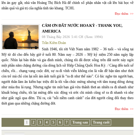
lên án gay gắt, nhà văn Hoàng Thị Bích Hà để chính số phận nhân vật cất lên bài học về
nhân quả và giá trị của nghĩa tình tào khang. TCHL
Đọc thêm
CÁM ƠN ĐẤT NƯỚC HOA KỲ - THANK YOU,
AMERICA
08 Tháng Bảy 2026
5:41 CH
(Xem: 1994)
Trần Kiêm Đoàn
Sinh 1946, tôi rời Việt Nam năm 1982 – 36 tuổi – và sống tại
Mỹ từ đó cho đến bây giờ ở tuổi 80. Năm nay – 2026 – Mỹ kỷ niệm 250 năm ngày lập
quốc. Nhìn lại bản thân và gia đình mình, chúng tôi đã được sống trên đất nước này ngót
một phần năm chặng đường của dòng lịch sử Hiệp Chủng Quốc Hoa Kỳ. / Càng đến tuổi xế
chiều, rồi... chạng vạng cuộc đời, sự ra đi vĩnh viễn không còn là vấn đề bận tâm như thời
còn trẻ mà chỉ còn lại nỗi ám ảnh tuổi già là “ra đi như thế nào”. Có lúc nghe tin người bạn,
người thân làm ăn kiếm bạc triệu đô la tôi vẫn chúc mừng nhưng với tâm trạng dửng dưng
như mùa thu lá rụng. Nhưng nghe tin một bạn già vừa thảnh thơi an nhiên ra đi nhanh như
khuất bóng chiều, tôi lại mừng đến xúc động và ước chi mình cũng sẽ ra đi nhanh và nhẹ
như giấc ngủ qua đêm. Thì ra, cái “nỗi niềm canh cánh” của đời người cũng đổi thay theo
thời gian qua những chặng đường đời.
Đọc thêm
1
2
3
4
5
6
7
Trang sau
Trang cuối