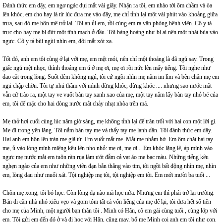
Đánh thức em dậy, em ngơ ngác dụi mắt vài giây. Nhận ra tôi, em nhào tới ôm chầm và òa
lên khóc, em cho hay là từ lúc đưa mẹ vào đây, mẹ chỉ tỉnh lại một vài phút vào khoảng giữa
trưa, sau đó mẹ hôn mê trở lại. Tôi an ủi em, rồi cùng em ra văn phòng bệnh viện. Cô y tá
trực cho hay mẹ bị đứt một tĩnh mạch ở đầu. Tôi bàng hoàng như bị ai nện một nhát búa vào
ngực. Cô y tá bùi ngùi nhìn em, đôi mắt xót xa.
Tối đó, anh em tôi cùng ở lại với mẹ, em mệt mỏi, nên chỉ một thoáng là đã ngủ say. Trong
giấc ngủ mệt nhọc, thỉnh thoảng em ú ớ mẹ ơi, mẹ ơi rồi nức lên mấy tiếng. Tôi nghe như
dao cắt trong lòng. Suốt đêm không ngủ, tôi cứ ngồi nhìn mẹ nằm im lìm và bên chân mẹ em
ngủ chập chờn. Tôi tự nhủ thầm với mình đừng khóc, đừng khóc .... nhưng sao nước mắt
vẫn cứ trào ra, một tay ve vuốt bàn tay xanh xao của mẹ, một tay nắm lấy bàn tay nhỏ bé của
em, tôi để mặc cho hai dòng nước mắt chảy nhạt nhòa trên má.
Mẹ thở hơi cuối cùng lúc năm giờ sáng, mẹ không tỉnh lại để trăn trối với hai con một lời gì.
Mẹ đi trong yên lặng. Tôi nắm bàn tay mẹ và thấy tay mẹ lạnh dần. Tôi đánh thức em dậy.
Hai anh em hôn lên trán mẹ giã từ. Em vuốt mắt mẹ. Mắt mẹ nhắm hờ. Em ôm chặt hai tay
mẹ, ủ vào lòng mình miệng kêu lên nho nhỏ: mẹ ơi, mẹ ơi... Em khóc lặng lẽ, áp mình vào
ngực mẹ nước mắt em tuôn ràn rụa làm ướt đẫm cả vạt áo me bạc màu. Những tiếng kêu
nghẹn ngào của em như những viên đạn bắn thẳng vào tim, tôi ngồi bất động nhìn mẹ, nhìn
em, lòng đau như muối xát. Tội nghiệp mẹ tôi, tội nghiệp em tôi. Em mới mười ba tuổi ...
Chôn mẹ xong, tôi bỏ học. Còn lòng dạ nào mà học nửa. Nhưng em thì phải trở lại trường.
Bán đi căn nhà nhỏ xiêu vẹo và gom tóm tất cả vốn liếng của mẹ để lại, tôi đưa hết số tiền
cho mẹ của Minh, một người bạn thân tôi . Minh có Hân, cô em gái cùng tuổi , cùng lớp với
em. Tôi gửi em đến đó ở và đi học với Hân, cũng may, bố mẹ Minh coi anh em tôi như con.