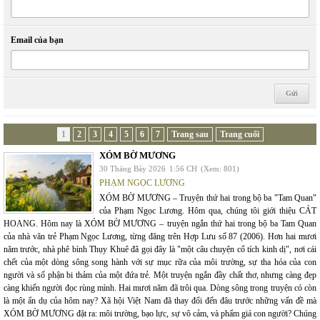
Email của bạn
1
2
3
4
5
6
7
Trang sau
Trang cuối
XÓM BỜ MƯƠNG
30 Tháng Bảy 2026
1:56 CH
(Xem: 801)
PHẠM NGỌC LƯƠNG
XÓM BỜ MƯƠNG – Truyện thứ hai trong bộ ba "Tam Quan"
của Phạm Ngọc Lương. Hôm qua, chúng tôi giới thiệu CÁT
HOANG. Hôm nay là XÓM BỜ MƯƠNG – truyện ngắn thứ hai trong bộ ba Tam Quan
của nhà văn trẻ Phạm Ngọc Lương, từng đăng trên Hợp Lưu số 87 (2006). Hơn hai mươi
năm trước, nhà phê bình Thụy Khuê đã gọi đây là "một câu chuyện cổ tích kinh dị", nơi cái
chết của một dòng sông song hành với sự mục rữa của môi trường, sự tha hóa của con
người và số phận bi thảm của một đứa trẻ. Một truyện ngắn đầy chất thơ, nhưng càng đẹp
càng khiến người đọc rùng mình. Hai mươi năm đã trôi qua. Dòng sông trong truyện có còn
là một ẩn dụ của hôm nay? Xã hội Việt Nam đã thay đổi đến đâu trước những vấn đề mà
XÓM BỜ MƯƠNG đặt ra: môi trường, bạo lực, sự vô cảm, và phẩm giá con người? Chúng