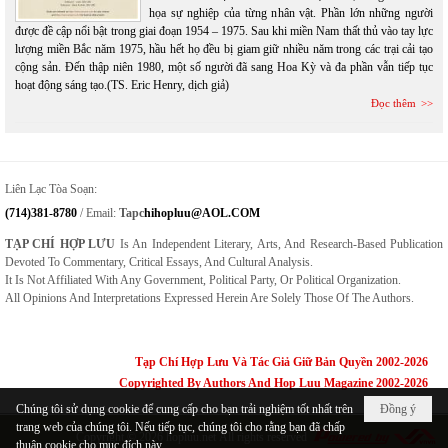
họa sự nghiệp của từng nhân vật. Phần lớn những người
được đề cập nổi bật trong giai đoạn 1954 – 1975. Sau khi miền Nam thất thủ vào tay lực
lượng miền Bắc năm 1975, hầu hết họ đều bị giam giữ nhiều năm trong các trại cải tạo
cộng sản. Đến thập niên 1980, một số người đã sang Hoa Kỳ và đa phần vẫn tiếp tục
hoạt động sáng tạo.(TS. Eric Henry, dịch giả)
Đọc thêm
Liên Lạc Tòa Soạn:
(714)381-8780
/ Email:
Tapc
Hihopluu@AOL.COM
TẠP CHÍ HỢP LƯU
Is An Independent Literary, Arts, And Research-Based Publication
Devoted To Commentary, Critical Essays, And Cultural Analysis.
It Is Not Affiliated With Any Government, Political Party, Or Political Organization.
All Opinions And Interpretations Expressed Herein Are Solely Those Of The Authors.
Tạp Chí Hợp Lưu Và Tác Giả Giữ Bản Quyền 2002-2026
Copyrighted By Authors And Hop Luu Magazine 2002-2026
Chúng tôi sử dụng cookie để cung cấp cho bạn trải nghiệm tốt nhất trên
Đồng ý
trang web của chúng tôi. Nếu tiếp tục, chúng tôi cho rằng bạn đã chấp
Copyright © 2026
hopluu.net
All rights reserved
thuận cookie cho mục đích này.