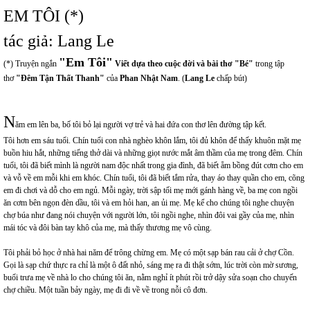
EM TÔI (*)
tác giả: Lang Le
"Em Tôi"
(*) Truyện ngắn
Viết dựa theo cuộc đời và bài thơ "Bé"
trong tập
thơ
"Đêm Tận Thất Thanh"
của
Phan Nhật Nam
. (
Lang Le
chấp bút)
N
ăm em lên ba, bố tôi bỏ lại người vợ trẻ và hai đứa con thơ lên đường tập kết.
Tôi hơn em sáu tuổi. Chín tuổi con nhà nghèo khôn lắm, tôi đủ khôn để thấy khuôn mặt mẹ
buồn hiu hắt, những tiếng thở dài và những giọt nước mắt âm thầm của mẹ trong đêm. Chín
tuổi, tôi đã biết mình là người nam độc nhất trong gia đình, đã biết ẵm bồng đút cơm cho em
và vỗ về em mỗi khi em khóc. Chín tuổi, tôi đã biết tắm rửa, thay áo thay quần cho em, cõng
em đi chơi và dỗ cho em ngủ. Mỗi ngày, trời sập tối mẹ mới gánh hàng về, ba mẹ con ngồi
ăn cơm bên ngọn đèn dầu, tôi và em hỏi han, an ủi mẹ. Mẹ kể cho chúng tôi nghe chuyện
chợ búa như đang nói chuyện với người lớn, tôi ngồi nghe, nhìn đôi vai gầy của mẹ, nhìn
mái tóc và đôi bàn tay khô của mẹ, mà thấy thương mẹ vô cùng.
Tôi phải bỏ học ở nhà hai năm để trông chừng em. Mẹ có một sạp bán rau cải ở chợ Cồn.
Gọi là sạp chứ thực ra chỉ là một ô đất nhỏ, sáng mẹ ra đi thật sớm, lúc trời còn mờ sương,
buổi trưa mẹ về nhà lo cho chúng tôi ăn, nằm nghỉ ít phút rồi trở dậy sửa soạn cho chuyến
chợ chiều. Một tuần bảy ngày, mẹ đi đi về về trong nỗi cô đơn.