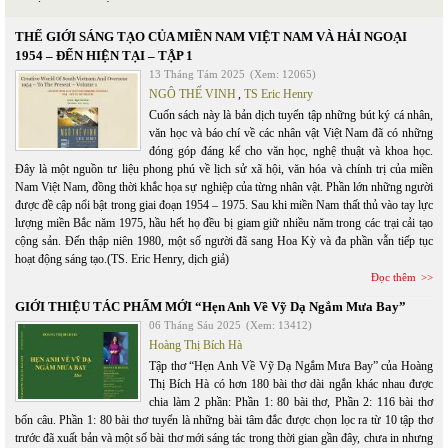
THẾ GIỚI SÁNG TẠO CỦA MIỀN NAM VIỆT NAM VÀ HẢI NGOẠI
1954 – ĐẾN HIỆN TẠI – TẬP 1
13 Tháng Tám 2025
(Xem: 12065)
NGÔ THẾ VINH
,
TS Eric Henry
Cuốn sách này là bản dịch tuyển tập những bút ký cá nhân,
văn học và báo chí về các nhân vật Việt Nam đã có những
đóng góp đáng kể cho văn học, nghệ thuật và khoa học.
Đây là một nguồn tư liệu phong phú về lịch sử xã hội, văn hóa và chính trị của miền
Nam Việt Nam, đồng thời khắc họa sự nghiệp của từng nhân vật. Phần lớn những người
được đề cập nổi bật trong giai đoạn 1954 – 1975. Sau khi miền Nam thất thủ vào tay lực
lượng miền Bắc năm 1975, hầu hết họ đều bị giam giữ nhiều năm trong các trại cải tạo
cộng sản. Đến thập niên 1980, một số người đã sang Hoa Kỳ và đa phần vẫn tiếp tục
hoạt động sáng tạo.(TS. Eric Henry, dịch giả)
Đọc thêm
GIỚI THIỆU TÁC PHẨM MỚI “Hẹn Anh Về Vỹ Dạ Ngắm Mưa Bay”
06 Tháng Sáu 2025
(Xem: 13412)
Hoàng Thị Bích Hà
Tập thơ “Hẹn Anh Về Vỹ Dạ Ngắm Mưa Bay” của Hoàng
Thị Bích Hà có hơn 180 bài thơ dài ngắn khác nhau được
chia làm 2 phần: Phần 1: 80 bài thơ, Phần 2: 116 bài thơ
bốn câu. Phần 1: 80 bài thơ tuyển là những bài tâm đắc được chọn lọc ra từ 10 tập thơ
trước đã xuất bản và một số bài thơ mới sáng tác trong thời gian gần đây, chưa in nhưng