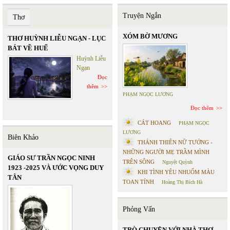
Truyện Ngắn
Thơ
XÓM BỜ MƯƠNG
THƠ HUỲNH LIỄU NGẠN - LỤC
BÁT VỀ HUẾ
Huỳnh Liễu
Ngạn
Đọc
thêm
PHẠM NGỌC LƯƠNG
Đọc thêm
CÁT HOANG
PHẠM NGỌC
LƯƠNG
Biên Khảo
THÁNH THIÊN NỮ TƯỚNG -
NHỮNG NGƯỜI MẸ TRẦM MÌNH
GIÁO SƯ TRẦN NGỌC NINH
TRÊN SÔNG
Nguyệt Quỳnh
1923 -2025 VÀ ƯỚC VỌNG DUY
KHI TÌNH YÊU NHUỐM MÀU
TÂN
TOAN TÍNH
Hoàng Thị Bích Hà
Phỏng Vấn
TRÒ CHUYỆN VỚI NHÀ THƠ