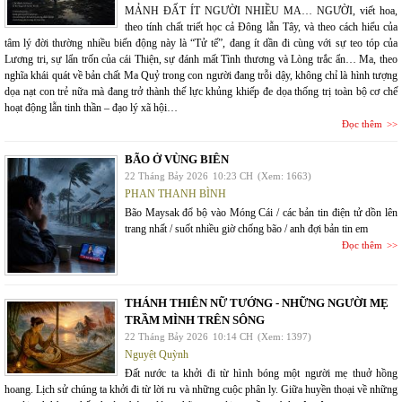
MẢNH ĐẤT ÍT NGƯỜI NHIỀU MA… NGƯỜI, viết hoa,
theo tính chất triết học cả Đông lẫn Tây, và theo cách hiểu của
tâm lý đời thường nhiều biến động này là “Tử tế”, đang ít dần đi cùng với sự teo tóp của
Lương tri, sự lẩn trốn của cái Thiện, sự đánh mất Tình thương và Lòng trắc ẩn… Ma, theo
nghĩa khái quát về bản chất Ma Quỷ trong con người đang trỗi dậy, không chỉ là hình tượng
dọa nạt con trẻ nữa mà đang trở thành thế lực khủng khiếp đe dọa thống trị toàn bộ cơ chế
hoạt động lẫn tinh thần – đạo lý xã hội…
Đọc thêm
BÃO Ở VÙNG BIÊN
22 Tháng Bảy 2026
10:23 CH
(Xem: 1663)
PHAN THANH BÌNH
Bão Maysak đổ bộ vào Móng Cái / các bản tin điện tử dồn lên
trang nhất / suốt nhiều giờ chống bão / anh đợi bản tin em
Đọc thêm
THÁNH THIÊN NỮ TƯỚNG - NHỮNG NGƯỜI MẸ
TRẦM MÌNH TRÊN SÔNG
22 Tháng Bảy 2026
10:14 CH
(Xem: 1397)
Nguyệt Quỳnh
Đất nước ta khởi đi từ hình bóng một người mẹ thuở hồng
hoang. Lịch sử chúng ta khởi đi từ lời ru và những cuộc phân ly. Giữa huyền thoại về những