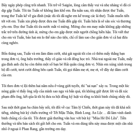
Bảy ngày phép cũng trôi nhanh. Tôi trở về Saigòn, lòng cảm thấy vui và nhẹ nhàng vì đã có
dịp gặp Tuấn. Tôi tin Tuấn sẽ không làm khổ em. Ba tuần sau, tôi nhận được thư Tuấn,
trong thư Tuấn kể về gia đình (mặc dù tôi đã nghe em kể trong các lá thư). Tuấn muốn tiến
tới với em. Tuấn xin phép được đưa mẹ Tuấn đến gặp tôi. Tuấn hứa là sẽ săn sóc và thương
yêu em. Đọc thư Tuấn tôi ứa nước mắt vì mừng. Mừng cho em may mắn không gặp những
trắc trở trên đường tình ái, mừng cho em gặp được một người chồng hiền hậu. Tôi viết thư
cho em và Tuấn, bảo hai em lo thế nào cho tiện, chỉ cố làm sao cho giản đơn vì cả hai đứa
cùng nghèo.
Bốn tháng sau, Tuấn và em làm đám cưới, nhà gái ngoài tôi còn có thêm mấy thằng bạn
trong đơn vị, ông hiệu trưởng, thầy cô giáo và rất đông học trò. Nhà trai ngoài mẹ Tuấn, mấy
gia đình anh chị họ còn thêm một số bạn bè Hải quân cùng đơn vị. Nhìn em xúng xính trong
bộ đồ cưới, tươi cười đứng bên cạnh Tuấn, tôi gọi thầm mẹ ơi, mẹ ơi, về đây dự đám cưới
của em.
Tôi theo đơn vị lội thêm hai năm nửa ở vùng giới tuyến, thì "tai nạn" xảy ra. Trong một lúc
nóng giận vì thấy ông xếp của mình sao ngu và bẩn quá, tôi không giữ được lời và đã xúc
phạm đến ông, kết qủa là tôi bị đưa ra hội đồng kỷ luật và tống ra khỏi binh chủng nhảy dù.
Sau một thời gian ba chìm bảy nổi, tôi đổi về cục Tâm lý Chiến, thời gian này tôi đã khá nổi
tiếng, những bút ký chiến trường về Tết Mậu Thân, Bình Long. An Lộc ... đã làm vinh danh
binh chủng củ của tôi. Tôi được giải thưởng văn học với bút ký "Mùa Hè Đỏ Lửa". Tiền
thưởng và tiền bán sách tôi gửi hết cho em. Tuấn và em dùng tiền này mua được một căn nhà
nhỏ ở ngoại ô Phan Rang, gần trường em dạy.