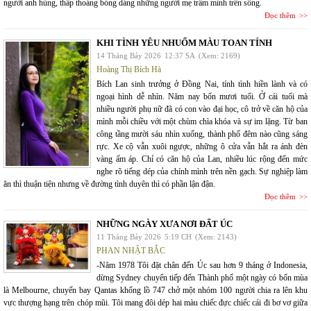
người anh hùng, thấp thoáng bóng dáng những người mẹ trầm mình trên sông.
Đọc thêm
KHI TÌNH YÊU NHUỐM MÀU TOAN TÍNH
14 Tháng Bảy 2026
12:37 SA
(Xem: 2169)
Hoàng Thị Bích Hà
Bích Lan sinh trưởng ở Đồng Nai, tính tình hiền lành và có
ngoại hình dễ nhìn. Năm nay bốn mươi tuổi. Ở cái tuổi mà
nhiều người phụ nữ đã có con vào đại học, cô trở về căn hộ của
mình mỗi chiều với một chùm chìa khóa và sự im lặng. Từ ban
công tầng mười sáu nhìn xuống, thành phố đêm nào cũng sáng
rực. Xe cộ vẫn xuôi ngược, những ô cửa vẫn hắt ra ánh đèn
vàng ấm áp. Chỉ có căn hộ của Lan, nhiều lúc rộng đến mức
nghe rõ tiếng dép của chính mình trên nền gạch. Sự nghiệp làm
ăn thì thuận tiện nhưng về đường tình duyên thì có phần lận đận.
Đọc thêm
NHỮNG NGÀY XƯA NƠI ĐẤT ÚC
11 Tháng Bảy 2026
5:19 CH
(Xem: 2143)
PHAN NHẬT BẮC
-Năm 1978 Tôi đặt chân đến Úc sau hơn 9 tháng ở Indonesia,
dừng Sydney chuyển tiếp đến Thành phố một ngày có bốn mùa
là Melbourne, chuyến bay Qantas khổng lồ 747 chở một nhóm 100 người chia ra lên khu
vực thượng hạng trên chóp mũi. Tôi mang đôi dép hai màu chiếc đực chiếc cái đi bơ vơ giữa