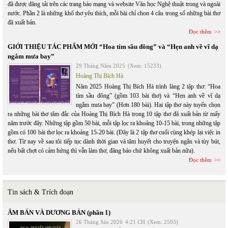
đã được đăng tải trên các trang báo mạng và website Văn học Nghệ thuật trong và ngoài
nước. Phần 2 là những khổ thơ yêu thích, mỗi bài chỉ chon 4 câu trong số những bài thơ
đã xuất bản.
Đọc thêm
GIỚI THIỆU TÁC PHẨM MỚI “Hoa tím sầu đông” và “Hẹn anh về vĩ dạ
ngắm mưa bay”
29 Tháng Năm 2025
(Xem: 15233)
Hoàng Thị Bích Hà
Năm 2025 Hoàng Thị Bích Hà trình làng 2 tập thơ: “Hoa
tím sầu đông” (gồm 103 bài thơ) và “Hẹn anh về vĩ dạ
ngắm mưa bay” (Hơn 180 bài). Hai tập thơ này tuyển chọn
ra những bài thơ tâm đắc của Hoàng Thị Bích Hà trong 10 tập thơ đã xuất bản từ mấy
năm trước đây. Những tập gồm 50 bài, mỗi tập lọc ra khoảng 10-15 bài, trong những tập
gồm có 100 bài thơ lọc ra khoảng 15-20 bài. (Đây là 2 tập thơ cuối cùng khép lại việc in
thơ. Từ nay về sau tôi tiếp tục dành thời gian và tâm huyết cho truyện ngắn và tùy bút,
nếu bất chợt có cảm hứng thì vẫn làm thơ, đăng báo chứ không xuất bản nữa).
Đọc thêm
Tin sách & Trích đoạn
ÂM BẢN VÀ DƯƠNG BẢN (phần 1)
26 Tháng Sáu 2026
4:21 CH
(Xem: 2593)