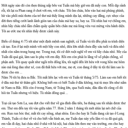
Mới ngày nào đó còn thẹn thùng nấp bên vai Tuấn mà bây giờ em đã mấy con. Mỗi dịp rảnh
rỗi, tôi lại ra Phan rang ở chơi với em, với cháu. Tôi ôm cháu, hôn vào hai má phúng phính,
hít vào phổi mùi thơm của trẻ thơ mà thấy lòng mình dịu lại, những cay đắng, cực nhọc của
đời theo tiếng cười lanh lảnh giòn tan của cháu mà bay xa, bay xa. Tôi nhìn hai vợ chồng em,
nhìn bầy cháu nhỏ lẫm chẫm quây quần bên chân mẹ mà lòng vừa vui mừng vừa hãnh diện.
Tôi ao ước mẹ tôi nhìn thấy được cảnh này.
Biến cố tháng 4 /75 tới như một định mệnh oan nghiệt, cả Tuấn và tôi đều phải ra trình diện
cải tạo. Em ở lại một mình với một bầy con nhỏ, đứa lớn nhất chưa đầy sáu tuổi và đứa nhỏ
nhất còn nằm trong bụng mẹ. Trong trại, tôi cứ đứt ruột nghĩ về em và bầy cháu nhỏ. Mẹ của
Tuấn đã quá già, làm sao lo phụ với em đây. Rồi em còn phải lo lắng về số phận chồng, số
phận anh. Tôi quay quắt như ngồi trên đống lửa, tôi nghĩ đến lời hứa với vong hồn mẹ hôm
nào mà lòng đau như xé, con đã thất hứa với mẹ, mẹ ơi, con đang ở đây tù tội thì làm sao lo
được cho em ...
Năm 76 tôi bị đưa ra Bắc. Tôi mất liên lạc với em và Tuấn từ tháng 5/75. Làm sao em biết tôi
ở đâu mà thư từ thăm gửi. Không biết em có biết Tuấn ở đâu không, trại tù mọc lên như nấm
từ Nam ra Bắc. Hồi còn ở trong Nam, từ Trảng lớn, qua Suối máu, đâu đâu tôi cũng cố dò
hỏi tin Tuấn nhưng vô hiệu. Tù nhân đông quá ...
Trại cải tạo Sơn La, sau đợt cho viết thư về gia đình đầu tiên, ba tháng sau tôi nhận được thư
em. Thư em đến tay tôi vào giữa năm 77. Hơn 2 năm 1 tháng tôi mới nhìn lại nét chữ của
em. Run run bóc thư, mắt tôi cay nồng, nhạt nhòa. Em cho hay là Tuấn đang cải tạo ở Long
Thành, Tuấn có thư về và cho biết vẫn bình an, mẹ Tuấn dạo này yếu lắm vì cụ đã quá già,
em vẫn đi dạy, hai cháu nhỏ ở nhà với bà nội, hai cháu lớn theo mẹ vào trường, em cho hay