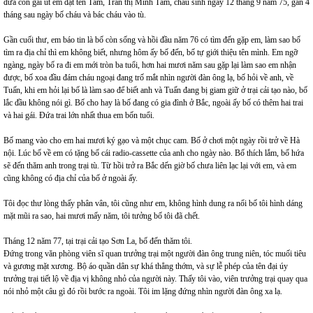
đứa con gái út em đặt tên Tâm, Trần thị Minh Tâm, cháu sinh ngày 12 tháng 9 năm 75, gần 4
tháng sau ngày bố cháu và bác cháu vào tù.
Gần cuối thư, em báo tin là bố còn sống và hồi đầu năm 76 có tìm đến gặp em, làm sao bố
tìm ra địa chỉ thì em không biết, nhưng hôm ấy bố đến, bố tự giới thiệu tên mình. Em ngỡ
ngàng, ngày bố ra đi em mới tròn ba tuổi, hơn hai mươi năm sau gặp lại làm sao em nhận
được, bố xoa đầu đám cháu ngoại đang trố mắt nhìn người đàn ông lạ, bố hỏi về anh, về
Tuấn, khi em hỏi lại bố là làm sao để biết anh và Tuấn đang bị giam giữ ở trại cải tạo nào, bố
lắc đầu không nói gì. Bố cho hay là bố đang có gia đình ở Bắc, ngoài ấy bố có thêm hai trai
và hai gái. Đứa trai lớn nhất thua em bốn tuổi.
Bố mang vào cho em hai mươi ký gạo và một chục cam. Bố ở chơi một ngày rồi trở về Hà
nội. Lúc bố về em có tặng bố cái radio-cassette của anh cho ngày nào. Bố thích lắm, bố hứa
sẽ đến thăm anh trong trại tù. Từ hồi trở ra Bắc dến giờ bố chưa liên lạc lại với em, và em
cũng không có địa chỉ của bố ở ngoài ấy.
Tôi đọc thư lòng thấy phân vân, tôi cũng như em, không hình dung ra nổi bố tôi hình dáng
mặt mũi ra sao, hai mươi mấy năm, tôi tưởng bố tôi đã chết.
Tháng 12 năm 77, tại trại cải tạo Sơn La, bố đến thăm tôi.
Đứng trong văn phòng viên sĩ quan trưởng trại một người đàn ông trung niên, tóc muối tiêu
và gương mặt xương. Bộ áo quần dân sự khá thẳng thớm, và sự lễ phép của tên đại úy
trưởng trại tiết lộ về địa vị không nhỏ của người này. Thấy tôi vào, viên trưởng trại quay qua
nói nhỏ một câu gì đó rồi bước ra ngoài. Tôi im lặng đứng nhìn người đàn ông xa lạ.