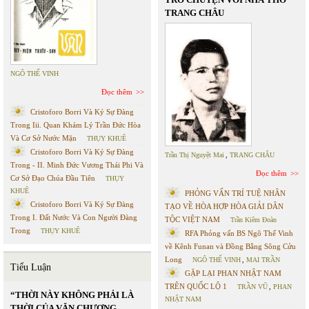
TRANG CHÂU
NGÔ THẾ VINH
Đọc thêm
Cristoforo Borri Và Ký Sự Đàng
Trong Iii. Quan Khám Lý Trần Đức Hòa
Và Cơ Sở Nước Mặn
THỤY KHUÊ
Cristoforo Borri Và Ký Sự Đàng
Trần Thị Nguyệt Mai
,
TRANG CHÂU
Trong - II. Minh Đức Vương Thái Phi Và
Đọc thêm
Cơ Sở Đạo Chúa Đầu Tiên
THỤY
KHUÊ
PHỎNG VẤN TRÍ TUỆ NHÂN
Cristoforo Borri Và Ký Sự Đàng
TẠO VỀ HÒA HỢP HÒA GIẢI DÂN
Trong I. Đất Nước Và Con Người Đàng
TỘC VIỆT NAM
Trần Kiêm Đoàn
Trong
THỤY KHUÊ
RFA Phỏng vấn BS Ngô Thế Vinh
về Kênh Funan và Đồng Bằng Sông Cửu
Long
NGÔ THẾ VINH
,
MAI TRẦN
Tiểu Luận
GẶP LẠI PHAN NHẬT NAM
TRÊN QUỐC LỘ 1
TRẦN VŨ
,
PHAN
“THỜI NÀY KHÔNG PHẢI LÀ
NHẬT NAM
THỜI CỦA VĂN CHƯƠNG