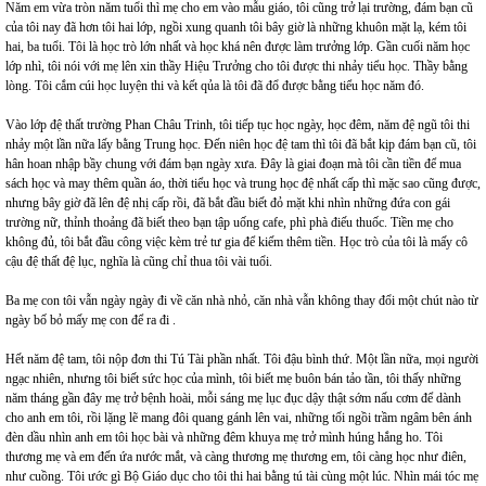
Năm em vừa tròn năm tuổi thì mẹ cho em vào mẫu giáo, tôi cũng trở lại trường, đám bạn cũ
của tôi nay đã hơn tôi hai lớp, ngồi xung quanh tôi bây giờ là những khuôn mặt lạ, kém tôi
hai, ba tuổi. Tôi là học trò lớn nhất và học khá nên được làm trưởng lớp. Gần cuối năm học
lớp nhì, tôi nói với mẹ lên xin thầy Hiệu Trưởng cho tôi được thi nhảy tiểu học. Thầy bằng
lòng. Tôi cắm cúi học luyện thi và kết qủa là tôi đã đổ được bằng tiểu học năm đó.
Vào lớp đệ thất trường Phan Châu Trinh, tôi tiếp tục học ngày, học đêm, năm đệ ngũ tôi thi
nhảy một lần nữa lấy bằng Trung học. Đến niên học đệ tam thì tôi đã bắt kịp đám bạn cũ, tôi
hân hoan nhập bầy chung với đám bạn ngày xưa. Đây là giai đoạn mà tôi cần tiền để mua
sách học và may thêm quần áo, thời tiểu học và trung học đệ nhất cấp thì mặc sao cũng được,
nhưng bây giờ đã lên đệ nhị cấp rồi, đã bắt đầu biết đỏ mặt khi nhìn những đứa con gái
trường nữ, thỉnh thoảng đã biết theo bạn tập uống cafe, phì phà điếu thuốc. Tiền mẹ cho
không đủ, tôi bắt đầu công việc kèm trẻ tư gia để kiếm thêm tiền. Học trò của tôi là mấy cô
cậu đệ thất đệ lục, nghĩa là cũng chỉ thua tôi vài tuổi.
Ba mẹ con tôi vẫn ngày ngày đi về căn nhà nhỏ, căn nhà vẫn không thay đổi một chút nào từ
ngày bố bỏ mấy mẹ con để ra đi .
Hết năm đệ tam, tôi nộp đơn thi Tú Tài phần nhất. Tôi đậu bình thứ. Một lần nữa, mọi người
ngạc nhiên, nhưng tôi biết sức học của mình, tôi biết mẹ buôn bán tảo tần, tôi thấy những
năm tháng gần đây mẹ trở bệnh hoài, mỗi sáng mẹ lục đục dậy thật sớm nấu cơm để dành
cho anh em tôi, rồi lặng lẽ mang đôi quang gánh lên vai, những tối ngồi trầm ngâm bên ánh
đèn dầu nhìn anh em tôi học bài và những đêm khuya mẹ trở mình húng hắng ho. Tôi
thương mẹ và em đến ứa nước mắt, và càng thương mẹ thương em, tôi càng học như điên,
như cuồng. Tôi ước gì Bộ Giáo dục cho tôi thi hai bằng tú tài cùng một lúc. Nhìn mái tóc mẹ