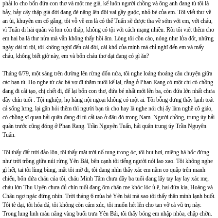
phải lo cho bốn đứa con thơ và một mẹ già, kể luôn người chồng và ông anh đang tù tội là
bảy, bảy cây thập giá đời đang đè nặng lên đôi vai gầy guộc, nhỏ bé của em. Tôi viết thư về
an ủi, khuyên em cố gắng, tôi vỗ về em là có thể Tuấn sẽ được tha về sớm với em, với cháu,
vì Tuấn đi hải quân và lon còn thấp, không có tội với cách mạng nhiều. Rồi tôi viết thêm cho
em hai ba lá thư nửa mà vẫn không thấy hồi âm. Lòng tôi cồn cào, nóng như lửa đốt, những
ngày dài tù tội, tôi không nghĩ đến cái đói, cái khổ của mình mà chỉ nghĩ đến em và mấy
cháu, không biết giờ này, em và bốn cháu thơ dại đang có gì ăn?
Tháng 6/79, một sáng trên đường lên rừng đốn nứa, tôi nghe loáng thoáng câu chuyện giữa
các bạn tù. Họ nghe từ các bà vợ đi thăm nuôi kể lại, rằng ở Phan Rang có một chị có chồng
đang đi cải tạo, chị chết đi, để lại bốn con thơ, đứa bé nhất mới lên ba, còn đứa lớn nhất chưa
đầy chín tuổi . Tội nghiệp, họ hàng nội ngoại không có một ai. Tôi bỗng dưng thấy lạnh toát
cả sống lưng, lại gần hỏi thêm thì người bạn tù cho hay là nghe nói chị ấy làm nghề cô giáo,
có chồng sĩ quan hải quân đang đi tù cải tạo ở đâu đó trong Nam. Người chồng, trung úy hải
quân trước cũng đóng ở Phan Rang. Trần Nguyên Tuấn, hải quân trung úy Trần Nguyên
Tuấn.
Tôi thấy đất trời đảo lộn, tôi thấy mặt trời nổ tung trong óc, tôi hụt hơi, miệng há hốc đứng
như trời trồng giữa núi rừng Yên Bái, bên cạnh tôi tiếng người nói lao xao. Tôi không nghe
gì hết, tai tôi lùng bùng, mắt tôi mờ đi, tôi đang nhìn thấy xác em nằm co quắp trên manh
chiếu, bốn đứa cháu của tôi, cháu Minh Tâm chưa đầy ba tuổi đang lấy tay lay lay xác mẹ,
cháu lớn Thu Uyên chưa đủ chín tuổi đang ôm chân mẹ khóc lóc ủ ê, hai đứa kia, Hoàng và
Châu ngơ ngác đứng nhìn. Trời tháng 6 mùa hè Yên bái mà sao tôi thấy thân mình lạnh buốt.
Tôi tê dại, tôi hóa đá, tôi không còn cảm xúc, tôi muốn hét lên cho tan vỡ cả vũ trụ này.
Trong lung linh màu nắng vàng buổi trưa Yên Bái, tôi thấy bóng em nhập nhòa, chập chờn.