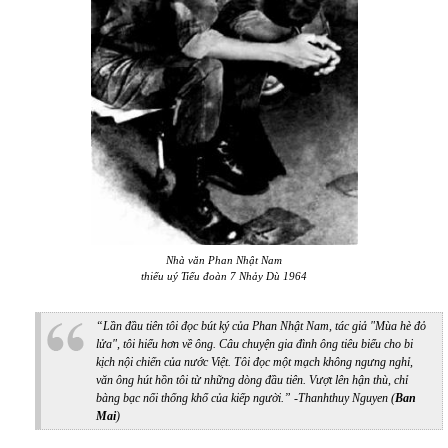
Nhà văn Phan Nhật Nam
thiếu uý Tiểu đoàn 7 Nhảy Dù 1964
“Lần đầu tiên tôi đọc bút ký của Phan Nhật Nam, tác giả "Mùa hè đỏ
lửa", tôi hiểu hơn về ông. Câu chuyện gia đình ông tiêu biểu cho bi
kịch nội chiến của nước Việt. Tôi đọc một mạch không ngưng nghỉ,
văn ông hút hồn tôi từ những dòng đầu tiên. Vượt lên hận thù, chỉ
bàng bạc nổi thống khổ của kiếp người.” -Thanhthuy Nguyen (
Ban
Mai
)