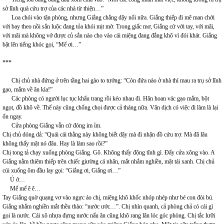
sở lĩnh quà cứu trợ của các nhà từ thiện…”
Loa chói vào tận phòng, nhưng Giắng chẳng dậy nổi nữa. Giắng thiếp đi mê man chới
với bay theo nồi sắn luộc đang tỏa khói mịt mờ. Trong giấc mơ, Giắng cứ với tay, với mãi,
với mãi mà không vớ được củ sắn nào cho vào cái miệng đang đắng khô vì đói khát. Giắng
bật lên tiếng khóc gọi, “Mế ơi…”
***
Chị chủ nhà đứng ở trên tầng hai gào to tướng: “Còn đứa nào ở nhà thì mau ra trụ sở lĩnh
gạo, mắm về ăn kìa!”
Các phòng có người lục tục khẩu trang rồi kéo nhau đi. Hân hoan vác gạo mắm, bột
ngọt, đồ khô về. Thế này cũng chống chọi được cả tháng nữa. Vãn dịch có việc đi làm là lại
ổn ngay.
Cửa phòng Giắng vẫn cứ đóng im ỉm.
Chị chủ dóng dả: “Quái cái thằng này không biết dậy mà đi nhận đồ cứu trợ. Mà đã lâu
không thấy mặt nó đâu. Hay là làm sao rồi?”
Chị tong tả chạy xuống phòng Giắng. Gõ. Không thấy động tĩnh gì. Đẩy cửa xông vào. A
Giắng nằm thiêm thiếp trên chiếc giường cá nhân, mắt nhắm nghiền, mặt tái xanh. Chị chủ
cúi xuống ôm đầu lay gọi: “Giắng ơi, Giắng ơi…”
Ú ớ…
Mế mế ê ê…
Tay Giắng quờ quạng vơ vào ngực áo chị, miệng khô khốc nhóp nhép như bé con đòi bú.
Giắng nhắm nghiền mắt thều thào: “nước ước…”. Chị nhìn quanh, cả phòng chả có cái gì
gọi là nước. Cái xô nhựa đựng nước nấu ăn cũng khô rang lăn lóc góc phòng. Chị tắc lưỡi