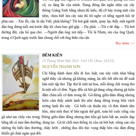
cũ, xa lăng lắc của mình. Đang đứng tần ngần nhìn các cây
thông Giáng Sinh bằng nhựa đủ kiểu, đủ cỡ bày trong một cửa
tiệm, chưa biết lựa cây nào thì tôi nghe có tiếng người hỏi từ
phía sau: – Xin lỗi, cậu là cậu Việt, phải không? Tôi hơi giật mình, quay lại, thấy một người
đàn ông đứng tuổi mà trước đây tôi chưa bao giờ gặp. – Dạ phải. —Tôi e dè đáp. – Tôi hơi
đường đột, cậu bỏ qua cho. —Người đàn ông nói tiếp— Tôi là Nhơn, em của ông Quới,
trung sĩ Quới ngày trước làm chung chỗ với ông thân của cậu.
Đọc thêm
ĐẾM KIẾN
23 Tháng Mười Một 2021
4:03 CH
(Xem: 34153)
NGUYỄN THANH SƠN
Chi bằng dành dụm tiền đi học luật, sau này sinh nhai bằng
nghề thầy cải nhưng gã không màng, lại dốc hết tiền túi để xuất
bản một tập thơ. Tập thơ là một tai họa, mỗi dòng chữ trong thơ
là một nỗi cô đơn. Ngay đến xã hội gã đang sống nhưng gã luôn
đắm chìm nỗi cô đơn trong đó. Gã đứng giữa đám đông nhưng
luôn cảm thấy mình lạnh lẽo như đang đứng trong bốn vách
tường lạnh lẽo này . Gã biến cái thuần túy cô đơn thành tâm
hồn, như một thực tế bên ngoài thế giới, toàn bộ cuộc sống của
gã như tan chảy vào trong. Đứng giữa đám đông nhưng tâm hồn gã luôn bất an, muốn đạp
bằng tất cả mọi tầm thường, dung tục. Gã từ chối mọi thống trị của cái hời hợt, nông cạn của
những thị hiếu tầm thường, chây lười , những đua đòi dục vọng thấp hèn của đám đông
khiến gã chán ngán quá đổi.