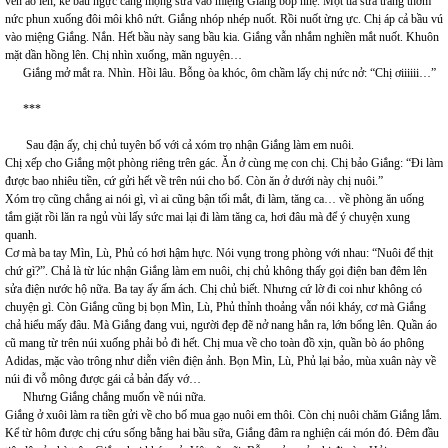
vén áo lên, kề bầu ngực căng mọng sữa vào miệng Giắng bóp nhẹ. Một tia sữa trắng thơm
nức phun xuống đôi môi khô nứt. Giắng nhóp nhép nuốt. Rồi nuốt ừng ực. Chị áp cả bầu vú
vào miệng Giắng. Nắn. Hết bầu này sang bầu kia. Giắng vẫn nhắm nghiền mắt nuốt. Khuôn
mặt dần hồng lên. Chị nhìn xuống, mãn nguyện…
Giắng mở mắt ra. Nhìn. Hồi lâu. Bỗng òa khóc, ôm chầm lấy chị nức nở: “Chị ơiiiiii…”
***
Sau đận ấy, chị chủ tuyên bố với cả xóm trọ nhận Giắng làm em nuôi.
Chị xếp cho Giắng một phòng riêng trên gác. Ăn ở cùng mẹ con chị. Chị bảo Giắng: “Đi làm
được bao nhiêu tiền, cứ gửi hết về trên núi cho bố. Còn ăn ở dưới này chị nuôi.”
Xóm trọ cũng chẳng ai nói gì, vì ai cũng bận tối mắt, đi làm, tăng ca… về phòng ăn uống
tắm giặt rồi lăn ra ngủ vùi lấy sức mai lại đi làm tăng ca, hơi đâu mà để ý chuyện xung
quanh.
Cơ mà ba tay Mìn, Lù, Phủ có hơi hậm hực. Nói vụng trong phòng với nhau: “Nuôi để thịt
chứ gì?”. Chả là từ lúc nhận Giắng làm em nuôi, chị chủ không thấy gọi điện ban đêm lên
sửa điện nước hộ nữa. Ba tay ấy ấm ách. Chị chủ biết. Nhưng cứ lờ đi coi như không có
chuyện gì. Còn Giắng cũng bị bọn Mìn, Lù, Phủ thỉnh thoảng vẫn nói kháy, cơ mà Giắng
chả hiểu mấy đâu. Mà Giắng đang vui, người đẹp đẽ nở nang hẳn ra, lớn bổng lên. Quần áo
cũ mang từ trên núi xuống phải bỏ đi hết. Chị mua về cho toàn đồ xịn, quần bò áo phông
Adidas, mặc vào trông như diễn viên điện ảnh. Bọn Mìn, Lù, Phủ lại bảo, mùa xuân này về
núi đi vỗ mông được gái cả bản đấy vớ…
Nhưng Giắng chẳng muốn về núi nữa.
Giắng ở xuôi làm ra tiền gửi về cho bố mua gạo nuôi em thôi. Còn chị nuôi chăm Giắng lắm.
Kể từ hôm được chị cứu sống bằng hai bầu sữa, Giắng đâm ra nghiện cái món đó. Đêm đầu