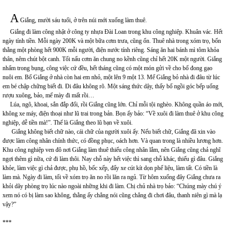
A
Giắng, mười sáu tuổi, ở trên núi mới xuống làm thuê.
Giắng đi làm công nhật ở công ty nhựa Đài Loan trong khu công nghiệp. Khuân vác. Hết
ngày tính tiền. Mỗi ngày 200K và một bữa cơm trưa, cũng ổn. Thuê nhà trong xóm trọ, bốn
thằng một phòng hết 900K mỗi người, điện nước tính riêng. Sáng ăn hai bánh mì tôm khỏa
thân, nêm chút bột canh. Tối nấu cơm ăn chung no kềnh cũng chỉ hết 20K một người. Giắng
nhẩm trong bụng, công việc cứ đều, hết tháng cũng có một món gửi về cho bố đong gạo
nuôi em. Bố Giắng ở nhà còn hai em nhỏ, một lên 9 một 13. Mế Giắng bỏ nhà đi đâu từ lúc
em bé chập chững biết đi. Đi đâu không rõ. Một sáng thức dậy, thấy bố ngồi góc bếp uống
rượu xuông, bảo, mế mày đi mất rồi…
Lúa, ngô, khoai, sắn đắp đổi, rồi Giắng cũng lớn. Chỉ mỗi tội nghèo. Không quần áo mới,
không xe máy, điện thoại như lũ trai trong bản. Bọn ấy bảo: “Về xuôi đi làm thuê ở khu công
nghiệp, dễ tiền mà!”. Thế là Giắng theo lũ bạn về xuôi.
Giắng không biết chữ nào, cái chữ của người xuôi ấy. Nếu biết chữ, Giắng đã xin vào
được làm công nhân chính thức, có đồng phục, oách hơn. Và quan trong là nhiều lương hơn.
Khu công nghiệp ven đô nơi Giắng làm thuê thiếu công nhân lắm, nên Giắng cũng chả nghĩ
ngợi thêm gì nữa, cứ đi làm thôi. Nay chỗ này hết việc thì sang chỗ khác, thiếu gì đâu. Giắng
khỏe, làm việc gì chả được, phụ hồ, bốc xếp, đẩy xe cút kít dọn phế liệu, làm tất. Có tiền là
làm mà. Ngày đi làm, tối về xóm trọ ăn no rồi lăn ra ngủ. Từ hôm xuống đây Giắng chưa ra
khỏi dãy phòng trọ lúc nào ngoài những khi đi làm. Chị chủ nhà trọ bảo: “Chúng mày chú ý
xem nó có bị làm sao không, thằng ấy chẳng nói cũng chẳng đi chơi đâu, thanh niên gì mà lạ
vậy?”
***