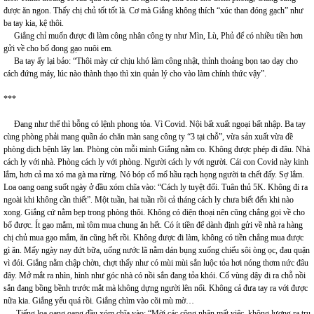
được ăn ngon. Thấy chị chủ tốt tốt là. Cơ mà Giắng không thích “xúc than đóng gạch” như
ba tay kia, kệ thôi.
Giắng chỉ muốn được đi làm công nhân công ty như Mìn, Lù, Phủ để có nhiều tiền hơn
gửi về cho bố đong gạo nuôi em.
Ba tay ấy lại bảo: “Thôi mày cứ chịu khó làm công nhật, thỉnh thoảng bọn tao dạy cho
cách đứng máy, lúc nào thành thạo thì xin quản lý cho vào làm chính thức vậy”.
***
Đang như thế thì bỗng có lệnh phong tỏa. Vì Covid. Nội bất xuất ngoại bất nhập. Ba tay
cùng phòng phải mang quần áo chăn màn sang công ty “3 tại chỗ”, vừa sản xuất vừa đề
phòng dịch bệnh lây lan. Phòng còn mỗi mình Giắng nằm co. Không được phép đi đâu. Nhà
cách ly với nhà. Phòng cách ly với phòng. Người cách ly với người. Cái con Covid này kinh
lắm, hơn cả ma xó ma gà ma rừng. Nó bóp cổ mổ hầu rạch họng người ta chết đấy. Sợ lắm.
Loa oang oang suốt ngày ở đầu xóm chĩa vào: “Cách ly tuyệt đối. Tuân thủ 5K. Không đi ra
ngoài khi không cần thiết”. Một tuần, hai tuần rồi cả tháng cách ly chưa biết đến khi nào
xong. Giắng cứ nằm bẹp trong phòng thôi. Không có điện thoại nên cũng chẳng gọi về cho
bố được. Ít gạo mắm, mì tôm mua chung ăn hết. Có ít tiền để dành định gửi về nhà ra hàng
chị chủ mua gạo mắm, ăn cũng hết rồi. Không được đi làm, không có tiền chẳng mua được
gì ăn. Mấy ngày nay đứt bữa, uống nước lã nằm dán bụng xuống chiếu sôi òng ọc, đau quặn
vì đói. Giắng nằm chập chờn, chợt thấy như có mùi mùi sắn luộc tỏa hơi nóng thơm nức đâu
đây. Mở mắt ra nhìn, hình như góc nhà có nồi sắn đang tỏa khói. Cố vùng dậy đi ra chỗ nồi
sắn đang bồng bềnh trước mắt mà không dựng người lên nổi. Không cả đưa tay ra với được
nữa kia. Giắng yếu quá rồi. Giắng chìm vào cõi mù mờ…
Tiếng loa oang oang đầu xóm chĩa vào: “Mời các công nhân mất việc, không lương ra trụ