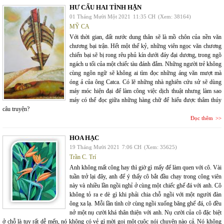
HƯ CẤU HAI TÌNH HẬN
01 Tháng Mười Một 2021
11:35 CH
(Xem: 38164)
MỸ CA
Với thời gian, đất nước dung thân sẽ là mồ chôn của nền văn
chương bại trận. Hết một thế kỷ, những viên ngọc văn chương
chiến bại sẽ bị rong rêu phủ kín dưới đáy đại dương, trong ngõ
ngách u tối của một chiếc tàu đánh đắm. Những người trẻ không
cùng ngôn ngữ sẽ không ai tìm đọc những áng văn mượt mà
óng ả của ông Catca. Có lẽ những nhà nghiên cứu sử sẽ dùng
máy móc hiện đại để làm công việc dịch thuật nhưng làm sao
máy có thể đọc giữa những hàng chữ để hiểu được thâm thúy
câu truyện?
Đọc thêm
HOA HẠC
19 Tháng Mười 2021
7:06 CH
(Xem: 35625)
Trần C. Trí
Anh không mất công hay thì giờ gì mấy để làm quen với cô. Vài
tuần trở lại đây, anh để ý thấy cô bắt đầu chạy trong công viên
này và nhiều lần ngồi nghỉ ở cùng một chiếc ghế đá với anh. Cô
không tỏ ra e dè gì khi phải chia chỗ ngồi với một người đàn
ông xa lạ. Mỗi lần tình cờ cùng ngồi xuống băng ghế đá, cô đều
nở một nụ cười khá thân thiện với anh. Nụ cười của cô đặc biệt
ở chỗ là tuy rất dễ mến, nó không có vẻ gì mời gọi một cuộc nói chuyện nào cả. Nó không