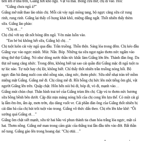
tiên lên ở nhà trên, Giắng hơi khó ngủ. Vật vã mãi. Bỗng cửa mở, chị đi vào. Hỏi:
“Giắng chưa ngủ à?”
Giắng mở mắt thao láo nhìn chị. Mỗi cái váy ngủ mỏng tang, bộ ngực căng sữa cứ rung
rinh, rung rinh. Giắng lại thấy cổ họng khát khô, miệng đắng ngắt. Thốt nhiên thấy thèm
sữa. Giắng lào phào:
“Chị ơi…”
Chị chủ với tay tắt nốt bóng đèn ngủ. Vén màn luồn vào.
“Em bé bú không hết sữa, Giắng hộ chị…”
Chị tuột luôn cái váy ngủ qua đầu. Trần truồng. Thỗn thện. Sáng lóa trong đêm. Chị kéo đầu
Giắng vục vào ngực mình. Mút. Nắn. Bóp. Những tia sữa ngọt ngào thơm nức ngấm vào
từng thớ thịt Giắng. Nó như dòng nước thần tức khắc làm Giắng lớn lên. Thành đàn ông. Da
thịt nở nang căng nhức. Trong đêm, không biết tại sao cái quần đùi Giắng mặc đi ngủ tuột ra
tự lúc nào. Tự tuột hay chị lột, không biết. Chỉ thấy thốt nhiên trần truồng nóng hổi. Bộ
ngực đàn bà đang nuôi con nhỏ nồng nàn, căng nức, thơm phức. Sữa nhễ nhại tràn trề mồm
miệng mặt Giắng. Giắng mê đi. Chị cũng mê đi. Rồi bỗng chị hức lên một tiếng ôm ghì, vật
người Giắng lên trên. Quặp chặt. Hổn hển nói bú đi, bóp đi, vò đi, mạnh vào…
Giắng mút chùn chụt. Thân hình trai trẻ của Giắng trùm lên chị. Cặp vú to thơm nức hương
sữa bồng bềnh bên dưới. Cặp đùi mịn màng nóng hổi của chị cong lên lựa thế. Có một cái gì
lạ lẫm êm êm, ấm áp, mơn trớn, dịu dàng vuốt ve. Cái phần đàn ông của Giắng thốt nhiên bị
cái đàn bà của chị hút trôi tuột vào trong. Giắng vô thức dấn theo. Chị rên lên khe khẽ: “Ôi
sướng quá Giắng ơi…”
Giắng ôm chặt siết mạnh, sữa từ hai bầu vú phun thành tia chan hòa trắng lóa ngực, mặt cả
hai. Thơm nồng. Giắng mê man trong cảm giác của thằng trai lần đầu tiên vào đời. Bất thần
nổ tung. Giắng gào lên trong hoang dại: “Chị ơiiii…”