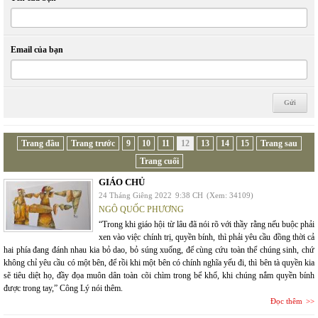
Email của bạn
Trang đầu
Trang trước
9
10
11
12
13
14
15
Trang sau
Trang cuối
GIÁO CHỦ
24 Tháng Giêng 2022
9:38 CH
(Xem: 34109)
NGÔ QUỐC PHƯƠNG
“Trong khi giáo hội từ lâu đã nói rõ với thầy rằng nếu buộc phải
xen vào việc chính trị, quyền bính, thì phải yêu cầu đồng thời cả
hai phía đang đánh nhau kia bỏ dao, bỏ súng xuống, để cùng cứu toàn thể chúng sinh, chứ
không chỉ yêu cầu có một bên, để rồi khi một bên có chính nghĩa yếu đi, thì bên tà quyền kia
sẽ tiêu diệt họ, đầy đọa muôn dân toàn cõi chìm trong bể khổ, khi chúng nắm quyền bính
được trong tay,” Công Lý nói thêm.
Đọc thêm