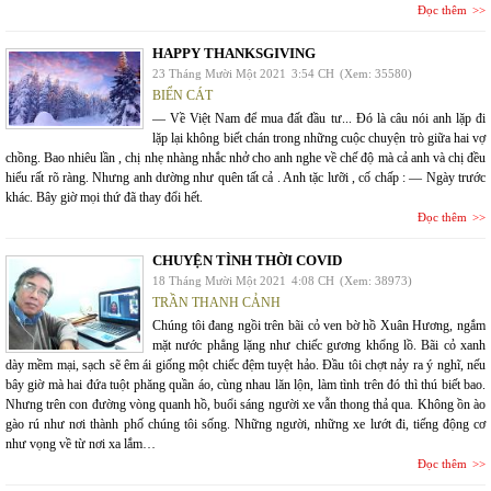
Đọc thêm
HAPPY THANKSGIVING
23 Tháng Mười Một 2021
3:54 CH
(Xem: 35580)
BIỂN CÁT
— Về Việt Nam để mua đất đầu tư... Đó là câu nói anh lặp đi
lặp lại không biết chán trong những cuộc chuyện trò giữa hai vợ
chồng. Bao nhiêu lần , chị nhẹ nhàng nhắc nhở cho anh nghe về chế độ mà cả anh và chị đều
hiểu rất rõ ràng. Nhưng anh dường như quên tất cả . Anh tặc lưỡi , cố chấp : — Ngày trước
khác. Bây giờ mọi thứ đã thay đổi hết.
Đọc thêm
CHUYỆN TÌNH THỜI COVID
18 Tháng Mười Một 2021
4:08 CH
(Xem: 38973)
TRẦN THANH CẢNH
Chúng tôi đang ngồi trên bãi cỏ ven bờ hồ Xuân Hương, ngắm
mặt nước phẳng lặng như chiếc gương khổng lồ. Bãi cỏ xanh
dày mềm mại, sạch sẽ êm ái giống một chiếc đệm tuyệt hảo. Đầu tôi chợt nảy ra ý nghĩ, nếu
bây giờ mà hai đứa tuột phăng quần áo, cùng nhau lăn lộn, làm tình trên đó thì thú biết bao.
Nhưng trên con đường vòng quanh hồ, buổi sáng người xe vẫn thong thả qua. Không ồn ào
gào rú như nơi thành phố chúng tôi sống. Những người, những xe lướt đi, tiếng động cơ
như vọng về từ nơi xa lắm…
Đọc thêm