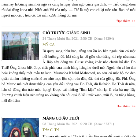
năm nay là Giáng sinh hội ngộ và cũng là ngày dạm ngõ của 2 gia đình. — Tiểu đăng khoa
rồi đại đăng khoa nhé. Nhất anh Vũ của mày. — Thế là một con cá lại mắc câu. Bạn bè mỗi
người một câu , trêu cô. Cô mỉm cười , hồng đôi má.
Đọc thêm
GIỜ TRƯỚC GIÁNG SINH
24 Tháng Mười Hai 2021
3:50 CH
(Xem: 34294)
MỸ CA
Bi quay sang nhìn bạn, đằng sau ồn ào bên ngoài còn có một
nỗi buồn gì đó. Mà cũng lạ, cô giáo cho thằng khỉ rệp nửa máu
Ả Rập này đóng vai Giuse chẳng khác nào chưởi bố dân Do
Thái! Ông Giuse biết được chắc phải cựa mình húng hắng ho dưới mồ. Ngoài tên và họ tìm
hoài không thấy một mẫu tự latin: Mustapha Khalid Mahomed, nó còn có một bộ tóc đen
quăn tít như những chiếc lò xo nhỏ mọc lộn xộn trên đầu, đặc thù của giống Bắc Phi. Ông
bố Maroc mà biết đươc thằng con yêu dấu đóng vai Do Thái, dù là thánh Do Thái đi nữa,
hẳn sẽ đứng tim trào máu họng! Được cái những “linh kiện” còn lại là của bà mẹ Tây
Phương chính hiệu nên trông nó không đến nỗi quá lộ liễu: mắt xanh, mũi lõ, da trắng hồng,
môi đỏ thắm.
Đọc thêm
MÁNG CỎ ẤU THỜI
08 Tháng Mười Hai 2021
9:20 CH
(Xem: 37371)
Trần C. Trí
Tôi vừa gặp một người có ít nhiều liên quan đến quãng đời xưa