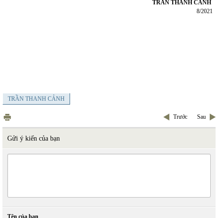
TRẦN THANH CẢNH
8/2021
TRẦN THANH CẢNH
Trước
Sau
Gửi ý kiến của bạn
Tên của bạn