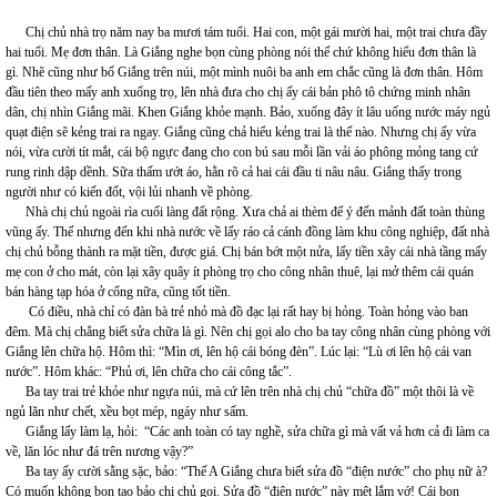
Chị chủ nhà trọ năm nay ba mươi tám tuổi. Hai con, một gái mười hai, một trai chưa đầy
hai tuổi. Mẹ đơn thân. Là Giắng nghe bọn cùng phòng nói thế chứ không hiểu đơn thân là
gì. Nhẽ cũng như bố Giắng trên núi, một mình nuôi ba anh em chắc cũng là đơn thân. Hôm
đầu tiên theo mấy anh xuống trọ, lên nhà đưa cho chị ấy cái bản phô tô chứng minh nhân
dân, chị nhìn Giắng mãi. Khen Giắng khỏe mạnh. Bảo, xuống đây ít lâu uống nước máy ngủ
quạt điện sẽ kẻng trai ra ngay. Giắng cũng chả hiểu kẻng trai là thế nào. Nhưng chị ấy vừa
nói, vừa cười tít mắt, cái bộ ngực đang cho con bú sau mỗi lần vải áo phông mỏng tang cứ
rung rinh dập dềnh. Sữa thấm ướt áo, hằn rõ cả hai cái đầu ti nâu nâu. Giắng thấy trong
người như có kiến đốt, vội lủi nhanh về phòng.
Nhà chị chủ ngoài rìa cuối làng đất rộng. Xưa chả ai thèm để ý đến mảnh đất toàn thùng
vũng ấy. Thế nhưng đến khi nhà nước về lấy ráo cả cánh đồng làm khu công nghiệp, đất nhà
chị chủ bỗng thành ra mặt tiền, được giá. Chị bán bớt một nửa, lấy tiền xây cái nhà tầng mấy
mẹ con ở cho mát, còn lại xây quây ít phòng trọ cho công nhân thuê, lại mở thêm cái quán
bán hàng tạp hóa ở cổng nữa, cũng tốt tiền.
Có điều, nhà chỉ có đàn bà trẻ nhỏ mà đồ đạc lại rất hay bị hỏng. Toàn hỏng vào ban
đêm. Mà chị chẳng biết sửa chữa là gì. Nên chị gọi alo cho ba tay công nhân cùng phòng với
Giắng lên chữa hộ. Hôm thì: “Mìn ơi, lên hộ cái bóng đèn”. Lúc lại: “Lù ơi lên hộ cái van
nước”. Hôm khác: “Phủ ơi, lên chữa cho cái công tắc”.
Ba tay trai trẻ khỏe như ngựa núi, mà cứ lên trên nhà chị chủ “chữa đồ” một thôi là về
ngủ lăn như chết, xều bọt mép, ngáy như sấm.
Giắng lấy làm lạ, hỏi: “Các anh toàn có tay nghề, sửa chữa gì mà vất vả hơn cả đi làm ca
về, lăn lóc như đá trên nương vậy?”
Ba tay ấy cười sằng sặc, bảo: “Thế A Giắng chưa biết sửa đồ “điện nước” cho phụ nữ à?
Có muốn không bọn tao bảo chị chủ gọi. Sửa đồ “điện nước” này mệt lắm vớ! Cái bọn