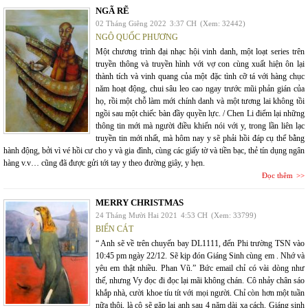
NGÃ RẼ
02 Tháng Giêng 2022
3:37 CH
(Xem: 32442)
NGÔ QUỐC PHƯƠNG
Một chương trình đại nhạc hội vinh danh, một loạt series trên
truyền thông và truyền hình với vợ con cùng xuất hiện ôn lại
thành tích và vinh quang của một đặc tình cỡ tá với hàng chục
năm hoạt động, chui sâu leo cao ngay trước mũi phản gián của
họ, rồi một chỗ làm mới chính danh và một tương lai không tồi
ngồi sau một chiếc bàn đầy quyền lực. / Chen Li điểm lại những
thông tin mới mà người điều khiển nói với y, trong lần liên lạc
truyền tin mới nhất, mà hôm nay y sẽ phải hồi đáp cụ thể bằng
hành động, bởi vì vé hồi cư cho y và gia đình, cùng các giấy tờ và tiền bạc, thẻ tín dụng ngân
hàng v.v… cũng đã được gửi tới tay y theo đường giây, y hẹn.
Đọc thêm
MERRY CHRISTMAS
24 Tháng Mười Hai 2021
4:53 CH
(Xem: 33799)
BIỂN CÁT
“ Anh sẽ về trên chuyến bay DL1111, đến Phi trường TSN vào
10:45 pm ngày 22/12. Sẽ kịp đón Giáng Sinh cùng em . Nhớ và
yêu em thật nhiều. Phan Vũ.” Bức email chỉ có vài dòng như
thế, nhưng Vy đọc đi đọc lại mãi không chán. Cô nhảy chân sáo
khắp nhà, cười khoe tíu tít với mọi người. Chỉ còn hơn một tuần
nữa thôi, là cô sẽ gặp lại anh sau 4 năm dài xa cách. Giáng sinh