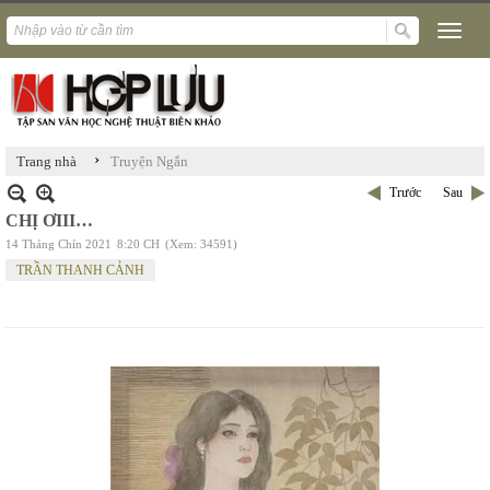
›
Trang nhà
Truyện Ngắn
Trước
Sau
CHỊ ƠIII…
14 Tháng Chín 2021
8:20 CH
(Xem: 34591)
TRẦN THANH CẢNH