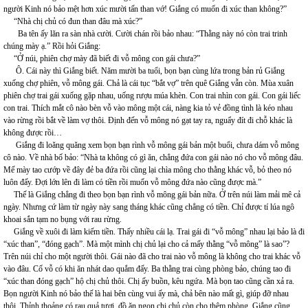
người Kinh nó bảo mệt hơn xúc mười tấn than vớ! Giắng có muốn đi xúc than không?”
“Nhà chị chủ có đun than đâu mà xúc?”
Ba tên ấy lăn ra sàn nhà cười. Cười chán rồi bảo nhau: “Thằng này nó còn trai trinh
chúng mày ạ.” Rồi hỏi Giắng:
“Ở núi, phiên chợ mày đã biết đi vỗ mông con gái chưa?”
Ô. Cái này thì Giắng biết. Năm mười ba tuổi, bọn bạn cùng lứa trong bản rủ Giắng
xuống chợ phiên, vỗ mông gái. Chả là cái tục “bắt vợ” trên quê Giắng vẫn còn. Mùa xuân
phiên chợ trai gái xuống gặp nhau, uống rượu múa khèn. Con trai nhìn con gái. Con gái liếc
con trai. Thích mắt cô nào bèn vỗ vào mông một cái, nàng kia tỏ vẻ đồng tình là kéo nhau
vào rừng rồi bắt về làm vợ thôi. Định đến vỗ mông nó gạt tay ra, nguẩy đít đi chỗ khác là
không được rồi…
Giắng đi loăng quăng xem bọn bạn rình vỗ mông gái bản một buổi, chưa dám vỗ mông
cô nào. Về nhà bố bảo: “Nhà ta không có gì ăn, chẳng đứa con gái nào nó cho vỗ mông đâu.
Mế mày tao cướp về đây đẻ ba đứa rồi cũng lại chìa mông cho thằng khác vỗ, bỏ theo nó
luôn đấy. Đợi lớn lên đi làm có tiền rồi muốn vỗ mông đứa nào cũng được mà.”
Thế là Giắng chẳng đi theo bọn bạn rình vỗ mông gái bản nữa. Ở trên núi làm mải mê cả
ngày. Nhưng cứ làm từ ngày này sang tháng khác cũng chẳng có tiền. Chỉ được tí lúa ngô
khoai sắn tạm no bụng với rau rừng.
Giắng về xuôi đi làm kiếm tiền. Thấy nhiều cái lạ. Trai gái đi “vỗ mông” nhau lại bảo là đi
“xúc than”, “đóng gạch”. Mà một mình chị chủ lại cho cả mấy thằng “vỗ mông” là sao”?
Trên núi chỉ cho một người thôi. Gái nào đã cho trai nào vỗ mông là không cho trai khác vỗ
vào đâu. Cố vỗ có khi ăn nhát dao quắm đấy. Ba thằng trai cùng phòng bảo, chúng tao đi
“xúc than đóng gạch” hộ chị chủ thôi. Chị ấy buồn, kêu ngứa. Mà bọn tao cũng cần xả ra.
Bọn người Kinh nó bảo thế là hai bên cùng vui ấy mà, chả bên nào mất gì, giúp đỡ nhau
thôi. Thỉnh thoảng có rau quả tươi, đồ ăn ngon chị chủ còn cho thêm phòng, Giắng cũng