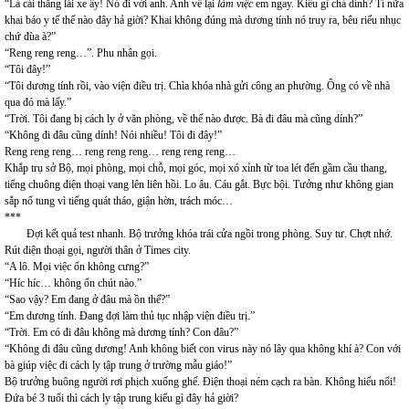
“Là cái thằng lái xe ấy! Nó đi với anh. Anh về lại
làm việc
em ngay. Kiểu gì chả dính? Tí nữa
khai báo y tế thế nào đây hả giời? Khai không đúng mà dương tính nó truy ra, bêu riếu nhục
chứ đùa à?”
“Reng reng reng…”. Phu nhân gọi.
“Tôi đây!”
“Tôi dương tính rồi, vào viện điều trị. Chìa khóa nhà gửi công an phường. Ông có về nhà
qua đó mà lấy.”
“Trời. Tôi đang bị cách ly ở văn phòng, về thế nào được. Bà đi đâu mà cũng dính?”
“Không đi đâu cũng dính! Nói nhiều! Tôi đi đây!”
Reng reng reng… reng reng reng… reng reng reng…
Khắp trụ sở Bộ, mọi phòng, mọi chỗ, mọi góc, mọi xó xỉnh từ toa lét đến gầm cầu thang,
tiếng chuông điện thoại vang lên liên hồi. Lo âu. Cáu gắt. Bực bội. Tưởng như không gian
sắp nổ tung vì tiếng quát tháo, giận hờn, trách móc…
***
Đợi kết quả test nhanh. Bộ trưởng khóa trái cửa ngồi trong phòng. Suy tư. Chợt nhớ.
Rút điện thoại gọi, người thân ở Times city.
“A lô. Mọi việc ổn không cưng?”
“Híc híc… không ổn chút nào.”
“Sao vậy? Em đang ở đâu mà ồn thế?”
“Em dương tính. Đang đợi làm thủ tục nhập viện điều trị.”
“Trời. Em có đi đâu không mà dương tính? Con đâu?”
“Không đi đâu cũng dương! Anh không biết con virus này nó lây qua không khí à? Con với
bà giúp việc đi cách ly tập trung ở trường mẫu giáo!”
Bộ trưởng buông người rơi phịch xuống ghế. Điện thoại ném cạch ra bàn. Không hiểu nổi!
Đứa bé 3 tuổi thì cách ly tập trung kiểu gì đây hả giời?