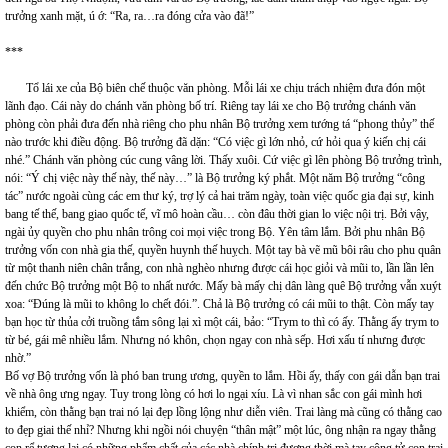
trưởng xanh mặt, ú ớ: “Ra, ra…ra đóng cửa vào đã!”
***
Tổ lái xe của Bộ biên chế thuộc văn phòng. Mỗi lái xe chịu trách nhiệm đưa đón một
lãnh đạo. Cái này do chánh văn phòng bố trí. Riêng tay lái xe cho Bộ trưởng chánh văn
phòng còn phải đưa đến nhà riêng cho phu nhân Bộ trưởng xem tướng tá “phong thủy” thế
nào trước khi điều động. Bộ trưởng đã dặn: “Có việc gì lớn nhỏ, cứ hỏi qua ý kiến chị cái
nhé.” Chánh văn phòng cúc cung vâng lời. Thấy xuôi. Cứ việc gì lên phòng Bộ trưởng trình,
nói: “Ý chị việc này thế này, thế này…” là Bộ trưởng ký phắt. Một năm Bộ trưởng “công
tác” nước ngoài cùng các em thư ký, trợ lý cả hai trăm ngày, toàn việc quốc gia đại sự, kinh
bang tế thế, bang giao quốc tế, vĩ mô hoàn cầu… còn đâu thời gian lo việc nội trị. Bởi vậy,
ngài ủy quyền cho phu nhân trông coi mọi việc trong Bộ. Yên tâm lắm. Bởi phu nhân Bộ
trưởng vốn con nhà gia thế, quyền huynh thế huỵch. Một tay bà vẽ mũ bôi râu cho phu quân
từ một thanh niên chân trắng, con nhà nghèo nhưng được cái học giỏi và mũi to, lần lần lên
đến chức Bộ trưởng một Bộ to nhất nước. Mấy bà mấy chị dân làng quê Bộ trưởng vẫn xuýt
xoa: “Đúng là mũi to không lo chết đói.”. Chả là Bộ trưởng có cái mũi to thật. Còn mấy tay
bạn học từ thủa cởi truồng tắm sông lại xì một cái, bảo: “Trym to thì có ấy. Thằng ấy trym to
từ bé, gái mê nhiều lắm. Nhưng nó khôn, chọn ngay con nhà sếp. Hơi xấu tí nhưng được
nhờ.”
Bố vợ Bộ trưởng vốn là phó ban trung ương, quyền to lắm. Hồi ấy, thấy con gái dẫn bạn trai
về nhà ông ưng ngay. Tuy trong lòng có hơi lo ngại xíu. Là vì nhan sắc con gái mình hơi
khiểm, còn thằng bạn trai nó lại đẹp lồng lộng như diễn viên. Trai làng mà cũng có thằng cao
to đẹp giai thế nhỉ? Nhưng khi ngồi nói chuyện “thân mật” một lúc, ông nhận ra ngay thằng