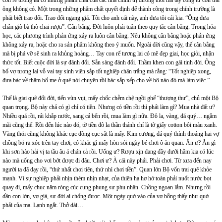
con rể tương lai có những phẩm chất của các nhà chính trị đương thời mà tay công tử con trai
ông không có. Một trong những phẩm chất quyết định để thành công trong chính trường là
phải biết trao đổi. Trao đổi ngang giá. Tôi cho anh cái này, anh đưa tôi cái kia. “Ông đưa
chân giò bà thò chai rượu”. Cân bằng. Đời luôn phải tuân theo quy tắc cân bằng. Trong hóa
học, các phương trình phản ứng xảy ra luôn cân bằng. Nếu không cân bằng hoặc phản ứng
không xảy ra, hoặc cho ra sản phẩm không theo ý muốn. Ngoài đời cũng vậy, thế cân bằng
mà bị phá vỡ sẽ sinh ra khủng hoảng… Tay con rể tương lai có mẽ đẹp giai, học giỏi, nhận
thức tốt. Biết cuộc đời là sự đánh đổi. Sẵn sàng đánh đổi. Thầm khen con gái tinh đời. Ông
bố vợ tương lai vỗ vai tay sinh viên sắp tốt nghiệp chân trắng mà rằng: “Tốt nghiệp xong,
đưa bác về thăm bố mẹ ở quê nói chuyện rồi bác sắp xếp cho về bộ nào đó mà làm việc.”
Thế là giai quê đổi đời, tiến vùn vụt, mấy chốc chễm chệ ngồi ghế “thượng thư”, chủ một Bộ
quan trọng. Bộ này chả có gì chỉ có tiền. Nhưng có tiền rồi thì phải làm gì? Mua nhà đất ư?
Nhiều quá rồi, rải khắp nước, sang cả bển rồi, mua làm gì nữa. Đô la, vàng, đá quý… ngắm
mãi cũng thế. Rồi đến lúc nào đó, tờ tiền đô la thần thánh chỉ là tờ giấy cotton bôi màu xanh.
Vàng thỏi cũng không khác cục đồng cục sắt là mấy. Kim cương, đá quý thỉnh thoảng hai vợ
chồng bỏ ra xóc trên tay chơi, có khác gì mấy hòn sỏi ngày bé chơi ô ăn quan. Ăn ư? Ăn gì
khi sơn hào hải vị ta tầu âu á chán cả rồi. Uống ư? Rượu xịn đang đầy dưới hầm kia có lúc
nào mà uống cho vơi bớt được đi đâu. Chơi ư? À cái này phải. Phải chơi. Từ xưa đến nay
người ta đã dạy rồi, “thứ nhất chơi tiên, thứ nhì chơi tiền”. Quan lớn Bộ vốn trai quê khỏe
mạnh. Vì sự nghiệp phải nhịn thèm nhịn nhạt, của thiên hạ hơ hớ toàn phải nuốt nước bọt
quay đi, mấy chục năm ròng cúc cung phụng sự phu nhân. Chồng ngoan lắm. Nhưng rồi
dần con lớn, vợ già, sự đời ai chống được. Một ngày quờ vào của vợ bỗng thấy như quờ
phải của ma. Lạnh ngắt. Thở dài…