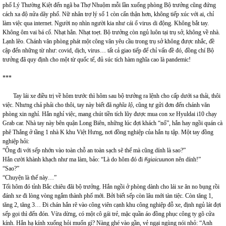
phố Lý Thường Kiệt đến ngã ba Thợ Nhuộm mỗi lần xuống phòng Bộ trưởng cũng đứng
cách xa độ nửa dãy phố. Nữ nhân trợ lý số 1 còn cẩn thận hơn, không tiếp xúc với ai, chỉ
làm việc qua internet. Người nọ nhìn người kia như cái ổ virus di động. Không bắt tay.
Không ôm vai bá cổ. Nhạt hẳn. Nhạt toẹt. Bộ trưởng còn ngủ luôn tại trụ sở, không về nhà.
Lạnh lẽo. Chánh văn phòng phát một công văn yêu cầu trong trụ sở không được nhắc, đề
cập đến những từ như: covid, dịch, virus… tất cả giao tiếp để chỉ vấn đề đó, đồng chí Bộ
trưởng đã quy định cho một từ quốc tế, đủ súc tích hàm nghĩa cao là pandemic!
***
Tay lái xe điều trị về hôm trước thì hôm sau bộ trưởng ra lệnh cho cấp dưới sa thải, thôi
việc. Nhưng chả phải cho thôi, tay này biết đã
nghĩa lộ
, cũng tự gửi đơn đến chánh văn
phòng xin nghỉ. Hắn nghỉ việc, mang chút tiền tích lũy được mua con xe Hyuldai i10 chạy
Grab car. Nhà tay này bên quận Long Biên, những lúc đợi khách “nổ”, hắn hay ngồi quán cà
phê Thắng ở tầng 1 nhà K khu Việt Hưng, nơi đồng nghiệp của hắn tụ tập. Một tay đồng
nghiệp hỏi:
“Ông đi với sếp nhớn vào toàn chỗ an toàn sạch sẽ thế mà cũng dính là sao?”
Hắn cười khành khạch như ma làm, bảo: “Là do hôm đó đi
#giaicuunon
nên dính!”
“Sao?”
“Chuyện là thế này…”
Tối hôm đó tỉnh Bắc chiêu đãi bộ trưởng. Hắn ngồi ở phòng dành cho lái xe ăn no bụng rồi
đánh xe đi lòng vòng ngắm thành phố mới. Bởi biết sếp còn lâu mới tàn tiệc. Còn tăng 1,
tăng 2, tăng 3… Đi chán hắn rẽ vào công viên cạnh khu công nghiệp đỗ xe, định ngủ lát đợi
sếp gọi thì đến đón. Vừa dừng, có một cô gái trẻ, mặc quần áo đồng phục công ty gõ cửa
kính. Hắn hạ kính xuống hỏi muốn gì? Nàng ghé vào gần, vẻ ngại ngùng nói nhỏ: “Anh