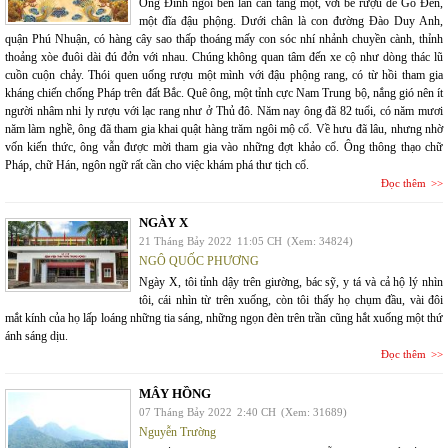
Ông Đình ngồi bên lan can tầng một, với be rượu đế Gò Đen,
một đĩa đậu phộng. Dưới chân là con đường Đào Duy Anh,
quận Phú Nhuận, có hàng cây sao thấp thoáng mấy con sóc nhí nhảnh chuyền cành, thỉnh
thoảng xòe đuôi dài đú đởn với nhau. Chúng không quan tâm đến xe cộ như dòng thác lũ
cuồn cuộn chảy. Thói quen uống rượu một mình với đậu phộng rang, có từ hồi tham gia
kháng chiến chống Pháp trên đất Bắc. Quê ông, một tỉnh cực Nam Trung bộ, nắng gió nên ít
người nhâm nhi ly rượu với lạc rang như ở Thủ đô. Năm nay ông đã 82 tuổi, có năm mươi
năm làm nghề, ông đã tham gia khai quật hàng trăm ngôi mộ cổ. Về hưu đã lâu, nhưng nhờ
vốn kiến thức, ông vẫn được mời tham gia vào những đợt khảo cổ. Ông thông thạo chữ
Pháp, chữ Hán, ngôn ngữ rất cần cho việc khám phá thư tịch cổ.
Đọc thêm
NGÀY X
21 Tháng Bảy 2022
11:05 CH
(Xem: 34824)
NGÔ QUỐC PHƯƠNG
Ngày X, tôi tỉnh dậy trên giường, bác sỹ, y tá và cả hộ lý nhìn
tôi, cái nhìn từ trên xuống, còn tôi thấy họ chụm đầu, vài đôi
mắt kính của họ lấp loáng những tia sáng, những ngọn đèn trên trần cũng hắt xuống một thứ
ánh sáng dịu.
Đọc thêm
MÂY HỒNG
07 Tháng Bảy 2022
2:40 CH
(Xem: 31689)
Nguyễn Trường