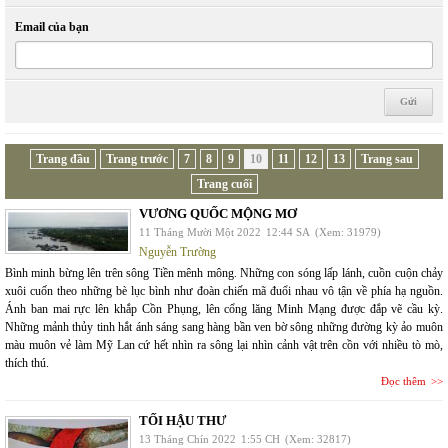
Email của bạn
Trang đầu
Trang trước
7
8
9
10
11
12
13
Trang sau
Trang cuối
VƯƠNG QUỐC MỘNG MƠ
11 Tháng Mười Một 2022
12:44 SA
(Xem: 31979)
Nguyễn Trường
Bình minh bừng lên trên sông Tiền mênh mông. Những con sóng lấp lánh, cuồn cuộn chảy
xuôi cuốn theo những bè lục bình như đoàn chiến mã đuổi nhau vô tận về phía hạ nguồn.
Ánh ban mai rực lên khắp Cồn Phụng, lên cổng lăng Minh Mạng được đắp vẽ cầu kỳ.
Những mảnh thủy tinh hắt ánh sáng sang hàng bần ven bờ sông những đường kỳ ảo muôn
màu muôn vẻ làm Mỹ Lan cứ hết nhìn ra sông lại nhìn cảnh vật trên cồn với nhiều tò mò,
thích thú.
Đọc thêm
TỐI HẬU THƯ
13 Tháng Chín 2022
1:55 CH
(Xem: 32817)