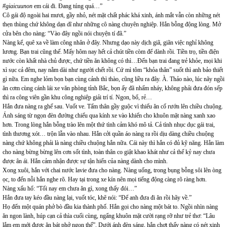
#giaicuunon
em cái đi. Đang túng quá…”
Cô gái độ ngoài hai mươi, gầy nhỏ, nét mặt chất phác khá xinh, ánh mắt vẫn còn những nét
thẹn thùng chứ không dạn dĩ như những cô nàng chuyên nghiệp. Hắn bỗng động lòng. Mở
cửa bên cho nàng: “Vào đây ngồi nói chuyện tí đã.”
Nàng kể, quê xa về làm công nhân ở đây. Nhưng dạo này dịch giã, giãn việc nghỉ không
lương. Bạn trai cũng thế. Mấy hôm nay hết cả chút tiền còm để dành rồi. Tiền trọ, tiền điện
nước còn khất nhà chủ được, chứ tiền ăn không có thì…Đến bạn trai đang trẻ khỏe, mọi khi
xì sục cả đêm, nay nằm dài như người chết rồi. Cứ mì tôm “khỏa thân” suốt thì anh bảo thiết
gì nữa. Em nghe lỏm bọn bạn cùng cảnh thì thào, cũng liều ra đây. À. Thảo nào, lúc nãy ngồi
ăn cơm cùng cánh lái xe văn phòng tỉnh Bắc, bọn ấy đã nhấm nháy, không phải đưa đón sếp
thì ra công viên gần khu công nghiệp giải trí tí. Ngon, bổ, rẻ…
Hắn đưa nàng ra ghế sau. Vuốt ve. Tấm thân gầy guộc vì thiếu ăn cố rướn lên chiều chuộng.
Ánh sáng từ ngọn đèn đường chiếu qua kính xe vào khiến cho khuôn mặt nàng xanh xao
hơn. Trong lòng hắn bỗng trào lên một thứ tình cảm khó mô tả. Cả tình nhục dục gái trai,
tình thương xót… trộn lẫn vào nhau. Hắn cởi quần áo nàng ra rồi dịu dàng chiều chuộng
nàng chứ không phải là nàng chiều chuộng hắn nữa. Cái này thì hắn có đủ kỹ năng. Hắn làm
cho nàng bừng bừng lên cơn sốt tình, toàn thân co giật khao khát như cả thế kỷ nay chưa
được ân ái. Hắn cảm nhận được sự tận hiến của nàng dành cho mình.
Xong xuôi, hắn với chai nước lavie đưa cho nàng. Nàng uống, trong bụng bỗng sôi lên òng
ọc, to đến nỗi hắn nghe rõ. Hay tại trong xe kín nên mọi tiếng động càng rõ ràng hơn.
Nàng xấu hổ: “Tối nay em chưa ăn gì, xong thấy đói…”
Hắn đưa tay kéo đầu nàng lại, vuốt tóc, khẽ nói: “Để anh đưa đi ăn rồi hãy về.”
Họ đến một quán phở bò đầu kia thành phố. Hắn gọi cho nàng một bát to. Ngồi nhìn nàng
ăn ngon lành, húp cạn cả thìa cuối cùng, ngẩng khuôn mặt cười rạng rỡ như trẻ thơ: “Lâu
lắm em mới được ăn bát phở ngon thế”. Dưới ánh đèn sáng, hắn chợt thấy nàng có nét xinh