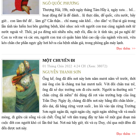
NGÔ QUỐC PHƯƠNG
Thượng Hải, 19h, một ngày tháng Tám Hầy à, ngày xưa… bố...
hoạt động thế là để đánh... lũ thực dân, đế quốc, cứu nước, bây
giờ... con làm thế để... làm gì? Cẩn thận... chỉ mang oán khổ... cho dân! vị Đại tá già trong
lần tỉnh táo hiếm hoi bên giường bệnh, khó nhọc nói với người con trai cùng ngành mới từ
nước ngoài về. Thôi, pá pa đừng nói nhiều nữa, mệt rồi, đầu óc ít tỉnh táo, pá pa nghỉ đi!
Con ra với mẹ và các em, người con trai có quân hàm khá cao cấp của ngành vừa nói, vừa
kéo chăn che phần ngực gầy hơi hở ra của bệnh nhân già, trong phòng gắn máy lạnh.
Đọc thêm
MỘT CHUYẾN ĐI
01 Tháng Chín 2022
4:24 CH
(Xem: 38072)
NGUYỄN THANH SƠN
Ông kể, ông đã đến nơi này hơn năm mươi năm về trước, thời
mà ông còn là chàng trai hai mươi tuổi. Với đôi chân trai trẻ,
ông đã xẻ dọc trường sơn đi cứu nước. Người ta thường nói “
chân cứng đá mềm” thì đúng đã rơi vào trường hợp của ông
Trần Duy. Ngày ấy, chàng đã đến nơi này bằng đôi chân khỏe ,
dẻo dai, đã băng rừng vượt suối , len lỏi vào tận rừng Trường
Sơn ngút ngàn đá, ngút ngàn cây, ngút ngàn những vắt và muỗi
mòng, đi giữa cái sống và cái chết. Ông kể với tâm trạng đầy tự hào về một giai đoạn mà
cuộc đời con người khó có lần thứ hai. Nơi mà bây giờ, tôi và cụ Duy, chỉ qua một đêm đã
đến được nơi này.
Đọc thêm