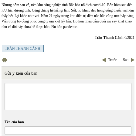
Nhưng hôm sau về, trên khu công nghiệp tỉnh Bắc báo nổ dịch covid-19. Bốn hôm sau đến
lượt hắn dương tính. Cũng chẳng hề hấn gì lắm. Sốt, ho khan, đau họng uống thuốc vài hôm
thấy hết. Lại khỏe như voi. Nằm 21 ngày trong khu điều trị đêm nào hắn cũng mơ thấy nàng.
Vẫn trong bộ đồng phục công ty ôm xiết lấy hắn. Họ hôn nhau đắm đuối mê say khát khao
như cả đời này chưa hề được hôn. Nụ hôn pandemic.
Trần Thanh Cảnh
6/2021
TRẦN THANH CẢNH
Trước
Sau
Gửi ý kiến của bạn
Tên của bạn