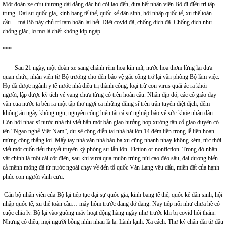
Một đoàn xe cứu thương dài dằng dặc hú còi lao đến, đưa hết nhân viên Bộ đi điều trị tập
trung. Đại sự quốc gia, kinh bang tế thế, quốc kế dân sinh, hội nhập quốc tế, xu thế toàn
cầu… mà Bộ này chủ trì tạm hoãn lại hết. Diệt covid đã, chống dịch đã. Chống dịch như
chống giặc, lơ mơ là chết không kịp ngáp.
***
Sau 21 ngày, một đoàn xe sang chảnh rèm hoa kín mít, nước hoa thơm lừng lại đưa
quan chức, nhân viên từ Bộ trưởng cho đến bảo vệ gác cổng trở lại văn phòng Bộ làm việc.
Họ đã được ngành y tế nước nhà điều trị thành công, loại trừ con virus quái ác ra khỏi
người, lập được kỳ tích vẻ vang chưa từng có trên hoàn cầu. Nhân dịp đó, các cô giáo dạy
văn của nước ta bèn ra một tập thơ ngợi ca những dũng sĩ trên trận tuyến diệt dịch, đêm
không ăn ngày không ngủ, nguyện cống hiến tất cả sự nghiệp bảo vệ sức khỏe nhân dân.
Còn hội nhạc sĩ nước nhà thì viết hẳn một bản giao hưởng hợp xướng tân cổ giao duyên có
tên “Ngạo nghễ Việt Nam”, dự sẽ công diễn tại nhà hát lớn 14 đêm liền trong lễ liên hoan
mừng công thắng lợi. Mấy tay nhà văn nhà báo ba xu cũng nhanh nhạy không kém, tức thời
viết một cuốn tiểu thuyết truyện ký phóng sự lẫn lộn. Fiction or nonfiction. Trong đó nhân
vật chính là một cái cột điện, sau khi vượt qua muôn trùng núi cao đèo sâu, đại dương biển
cả mênh mông đã từ nước ngoài chạy về đến tổ quốc Văn Lang yêu dấu, miền đất của hạnh
phúc con người vĩnh cửu.
Cán bộ nhân viên của Bộ lại tiếp tục đại sự quốc gia, kinh bang tế thế, quốc kế dân sinh, hội
nhập quốc tế, xu thế toàn cầu… mấy hôm trước đang dở dang. Nay tiếp nối như chưa hề có
cuộc chia ly. Bộ lại vào guồng máy hoạt động hàng ngày như trước khi bị covid hỏi thăm.
Nhưng có điều, mọi người bỗng nhìn nhau là lạ. Lành lạnh. Xa cách. Thư ký chân dài từ đầu