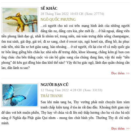
SẼ KHÁC
28 Tháng Tám 2022
10:03 CH
(Xem: 27774)
NGÔ QUỐC PHƯƠNG
...có người cho nó coi trên mạng hình ảnh của những người
đảng tân nọ, đảng cựu kia, phe mới ấy… ở hải ngoại, đảng viên
tiền phong lãnh đạo gì, nhất là nhóm trẻ, trung niên, mà toàn trưng diện uống champaigne,
ôm trai xinh, gái đẹp, gái trẻ, đi xe sang, chơi ở resort xịn, ngủ hotel xịn, đồng hồ, âu phục
mắc tiền, nhà lầu xe hơi giàu sang, hào nhoáng… ở xứ người, rồi lại còn về cả mấy quốc gia
tư bổn láng giềng bên châu lục nhà nữa để trưng diện, khoe khoang, chẳng kém gì bọn con
ông cháu cha bên thắng cuộc và cán bộ giàu sang của chúng đang làm, vậy thì mấy “tiền
phong” đó kêu gọi đồng bào đau khổ thế nào? Vậy thì họ giác ngộ, lãnh đạo quần chúng cần
lao, dân lành ra sao?
Đọc thêm
NGƯỜI BẠN CŨ
12 Tháng Tám 2022
4:28 CH
(Xem: 33133)
THÁI THANH
Sau khi mãn tang ba, Thy vướng phải một chuyện lùm xùm
tranh chấp kiện tụng ở tòa án rất đau đầu. Khoảng thời gian này
để tâm vơi bớt muộn phiền, Thy hay về chùa và đi lên mộ thắp hương cho ba và cho bà nội
nàng ở Nghĩa địa Phật giáo Qui nhơn - mong tìm chút bình yên. Thường Thy đi chỉ một
mình.
Đọc thêm