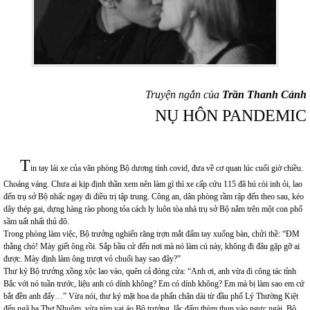
Truyện ngắn của
Trần Thanh Cảnh
NỤ HÔN PANDEMIC
T
in tay lái xe của văn phòng Bộ dương tính covid, đưa về cơ quan lúc cuối giờ chiều.
Choáng váng. Chưa ai kịp định thần xem nên làm gì thì xe cấp cứu 115 đã hú còi inh ỏi, lao
đến trụ sở Bộ nhấc ngay đi điều trị tập trung. Công an, dân phòng rầm rập đến theo sau, kéo
dây thép gai, dựng hàng rào phong tỏa cách ly luôn tòa nhà trụ sở Bộ nằm trên một con phố
sầm uất nhất thủ đô.
Trong phòng làm việc, Bộ trưởng nghiến răng trợn mắt đấm tay xuống bàn, chửi thề: “ĐM
thằng chó! Mày giết ông rồi. Sắp bầu cử đến nơi mà nó làm cú này, không đi đâu gặp gỡ ai
được. Mày định làm ông trượt vỏ chuối hay sao đây?”
Thư ký Bộ trưởng xồng xộc lao vào, quên cả đóng cửa: “Anh ơi, anh vừa đi công tác tỉnh
Bắc với nó tuần trước, liệu anh có dính không? Em có dính không? Em mà bị làm sao em cứ
bắt đền anh đấy…” Vừa nói, thư ký mặt hoa da phấn chân dài từ đầu phố Lý Thường Kiệt
đến ngã ba Thợ Nhuộm, vừa túm vai áo Bộ trưởng, lắc đấm thùm thụp vào ngực ngài. Bộ