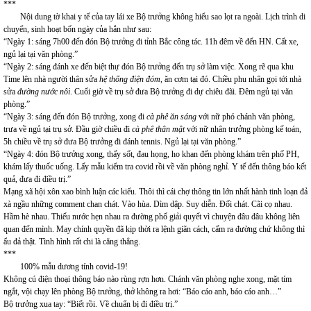
***
Nội dung tờ khai y tế của tay lái xe Bộ trưởng không hiểu sao lọt ra ngoài. Lịch trình di
chuyển, sinh hoạt bốn ngày của hắn như sau:
“Ngày 1: sáng 7h00 đến đón Bộ trưởng đi tỉnh Bắc công tác. 11h đêm về đến HN. Cất xe,
ngủ lại tại văn phòng.”
“Ngày 2: sáng đánh xe đến biệt thự đón Bộ trưởng đến trụ sở làm việc. Xong rẽ qua khu
Time lên nhà người thân sửa
hệ thống điện đóm
, ăn cơm tại đó. Chiều phu nhân gọi tới nhà
sửa
đường nước nôi
. Cuối giờ về trụ sở đưa Bộ trưởng đi dự chiêu đãi. Đêm ngủ tại văn
phòng.”
“Ngày 3: sáng đến đón Bộ trưởng, xong đi
cà phê ăn sáng
với nữ phó chánh văn phòng,
trưa về ngủ tại trụ sở. Đầu giờ chiều đi
cà phê thân mật
với nữ nhân trưởng phòng kế toán,
5h chiều về trụ sở đưa Bộ trưởng đi đánh tennis. Ngủ lại tại văn phòng.”
“Ngày 4: đón Bộ trưởng xong, thấy sốt, đau họng, ho khan đến phòng khám trên phố PH,
khám lấy thuốc uống. Lấy mẫu kiểm tra covid rồi về văn phòng nghỉ. Y tế đến thông báo kết
quả, đưa đi điều trị.”
Mạng xã hội xôn xao bình luận các kiểu. Thôi thì cái chợ thông tin lớn nhất hành tinh loạn đả
xà ngầu những comment chan chát. Vào hùa. Dìm dập. Suy diễn. Đối chát. Cãi cọ nhau.
Hầm hè nhau. Thiếu nước hẹn nhau ra đường phố giải quyết vì chuyện đâu đâu không liên
quan đến mình. May chính quyền đã kịp thời ra lệnh giãn cách, cấm ra đường chứ không thì
ẩu đả thật. Tình hình rất chi là căng thẳng.
***
100% mẫu dương tính covid-19!
Không cú điện thoại thông báo nào rùng rợn hơn. Chánh văn phòng nghe xong, mặt tím
ngắt, vội chạy lên phòng Bộ trưởng, thở không ra hơi: “Báo cáo anh, báo cáo anh…”
Bộ trưởng xua tay: “Biết rồi. Về chuẩn bị đi điều trị.”