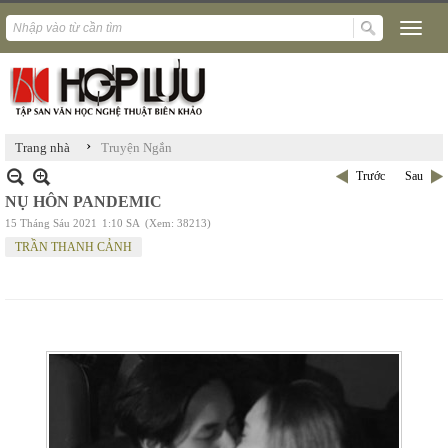
›
Trang nhà
Truyện Ngắn
Trước
Sau
NỤ HÔN PANDEMIC
15 Tháng Sáu 2021
1:10 SA
(Xem: 38213)
TRẦN THANH CẢNH