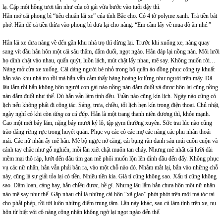
lạ. Cặp môi hồng tươi tắn như của cô gái vừa bước vào tuổi dậy thì.
Hắn mở cái phong bì “tiêu chuẩn lái xe” của tỉnh Bắc cho. Có 4 tờ polyme xanh. Trả tiền bát
phở. Hắn để cả tiền thừa vào phong bì đưa lại cho nàng: “Em cầm lấy về mua đồ ăn nhé.”
Hắn lái xe đưa nàng về đến gần khu nhà trọ thì dừng lại. Trước khi xuống xe, nàng quay
sang vít đầu hắn hôn một cái sâu thẳm, đắm đuối, ngọt ngào. Hắn đáp lại nồng nàn. Môi lưỡi
họ dính chặt vào nhau, quấn quýt, luồn lách, mút chặt lấy nhau, mê say. Không muốn rời…
Nàng mở cửa xe xuống. Cái dáng người bé nhỏ trong bộ quần áo đồng phục công ty khuất
hẳn vào khu nhà trọ rồi mà hắn vẫn cảm thấy bàng hoàng lơ lửng như người trên mây. Đã
lâu lắm rồi hắn không hôn người con gái nào nồng nàn đắm đuối và được hôn lại cũng nồng
nàn đắm đuối như thế. Dù hắn vẫn làm tình đều. Tuần nào cũng kín lịch. Ngày nào cũng có
lịch nếu không phải đi công tác. Sáng, trưa, chiều, tối lịch hẹn kín trong điện thoại. Chủ nhật,
ngày nghỉ có khi còn
tăng ca cú đúp
. Hắn là một trang thanh niên đương thì, khỏe mạnh.
Cao một mét bảy lăm, nặng bảy mươi ký lô, tập gym thường xuyên. Sức trai lúc nào cũng
trào dâng rừng rực trong huyết quản. Phục vụ các cô các mợ các nàng các phu nhân thoải
mái. Các nữ nhân ấy mê hắn. Mê bộ ngực nở căng, cái bụng rắn đanh sáu múi cuồn cuộn và
cánh tay chắc như gỗ nghiến, mỗi lần xiết chặt muốn tan chảy. Nhưng mê nhất cái lưỡi dài
mềm mại thô ráp, lướt đến đâu tim gan mề phổi muốn lộn lên đỉnh đầu đến đấy. Không phục
vụ các nữ nhân, hắn vẫn phải bắn ra, vào một chỗ nào đó. Nhắm mắt lại, bắn vào những chỗ
này, cũng là sự giải tỏa lại có tiền. Nhiều tiền kia. Già tí cũng không sao. Xấu tí cũng không
sao. Dâm loạn, càng hay, hắn chiều được, hề gì. Nhưng lâu lắm hắn chưa hôn một nữ nhân
nào mê say như thế. Gặp nhau chỉ là những cái hôn “xã giao” phớt phớt trên môi má tóc tai
cho phải phép, rồi tới luôn những điểm trung tâm. Lần này khác, sau cú làm tình trên xe, nụ
hôn từ biệt với cô nàng công nhân không ngờ lại ngọt ngào đến thế.