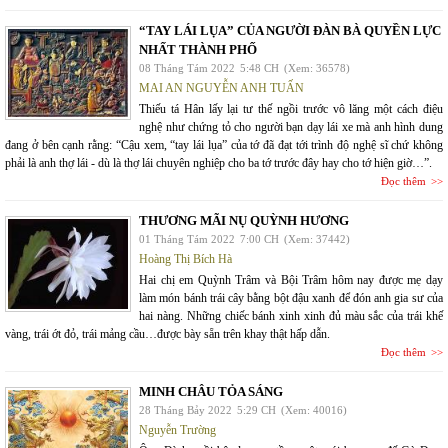
“TAY LÁI LỤA” CỦA NGƯỜI ĐÀN BÀ QUYỀN LỰC
NHẤT THÀNH PHỐ
08 Tháng Tám 2022
5:48 CH
(Xem: 36578)
MAI AN NGUYỄN ANH TUẤN
Thiếu tá Hân lấy lại tư thế ngồi trước vô lăng một cách điệu
nghệ như chứng tỏ cho người bạn dạy lái xe mà anh hình dung
đang ở bên cạnh rằng: “Cậu xem, “tay lái lụa” của tớ đã đạt tới trình độ nghệ sĩ chứ không
phải là anh thợ lái - dù là thợ lái chuyên nghiệp cho ba tớ trước đây hay cho tớ hiện giờ…”.
Đọc thêm
THƯƠNG MÃI NỤ QUỲNH HƯƠNG
01 Tháng Tám 2022
7:00 CH
(Xem: 37442)
Hoàng Thị Bích Hà
Hai chị em Quỳnh Trâm và Bội Trâm hôm nay được mẹ dạy
làm món bánh trái cây bằng bột đậu xanh để đón anh gia sư của
hai nàng. Những chiếc bánh xinh xinh đủ màu sắc của trái khế
vàng, trái ớt đỏ, trái mảng cầu…được bày sẵn trên khay thật hấp dẫn.
Đọc thêm
MINH CHÂU TỎA SÁNG
28 Tháng Bảy 2022
5:29 CH
(Xem: 40016)
Nguyễn Trường