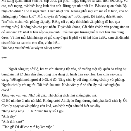
Mà xung quanh nhân viên nữ, cấp dưới, gái phố… ngày càng trẻ ra, xinh hơn. Đít cong, vú
cao, môi mọng, mắt biếc long lanh đưa tình. Rừng rực như núi lửa. Bảo sao quan nhớn Bộ
nhịn cho được? Thế là ngài chén. Chén nhiệt tình. Không phải một em mà cả tá luôn, cho bõ
những ngày “kham khổ”. Mỗi chuyến đi “công tác” nước ngoài, Bộ trưởng đưa tên một
“ẻm” cho chánh văn phòng sắp xếp. Riêng cái vụ này thì chánh văn phòng đã học qua
trường biết ý. Không báo cáo phu nhân. Tuyệt đối không. Cái chân chánh văn phòng sinh ra
để làm việc lớn nhất là hầu sếp và gia đình. Phải học qua trường biết ý mới hầu cho đúng
được. Ví như mỗi khi nhà sếp có giỗ chạp ở quê là phải về từ hai hôm trước, xem cất đặt nhà
cửa cỗ bàn ra sao cho chu đáo, ví dụ thế…
Đời đang vui thế mà lại xảy ra cái vụ covid!
***
Ngoài cổng trụ sở Bộ, hai xe cứu thương tấp vào, đổ xuống một đội quần áo trắng bịt
bùng kín mít từ chân đến đầu, trông như đang du hành trên sao Hỏa. Loa chĩa vào oang
oang: “Đề nghị mọi người ai ở đâu ở đó. Tầng cách ly với tầng. Phòng cách ly với phòng.
Người cách ly với người. Tối thiểu hai mét. Nhân viên y tế sẽ đến lấy mẫu xét nghiệm
covid.”
Xông vào vun vút. Như bắt giặc. Thì chống dịch như chống giặc mà.
Cả Bộ nín thở đi nhẹ nói khẽ. Không cười. Ai nấy lo lắng, dương tính phát là đi cách ly. Ôi.
Cách ly ngay tại văn phòng còn khá, vào bệnh viện nằm thì biết sao đây…
“Reng reng reng…”. Nữ nhân trợ lý số 1 gọi.
“Anh đây”
“Anh tính sao?”
“Tính gì! Cứ để cho y tế họ làm việc.”