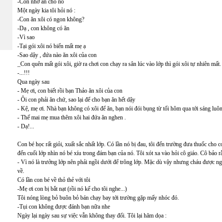
-Con nhớ ăn cho no
Một ngày kia tôi hỏi nó :
-Con ăn xôi có ngon không?
-Dạ , con không có ăn
-Vì sao
-Tại gói xôi nó biến mất mẹ ạ
-Sao dậy , đứa nào ăn xôi của con
_Con quên mất gói xôi, giờ ra chơi con chạy ra sân lúc vào lớp thì gói xôi tự nhiên mất.
-...!!!
Qua ngày sau
- Mẹ ơi, con biết rồi bạn Thảo ăn xôi của con
- Ôi con phải ăn chứ, sao lại để cho bạn ăn hết dậy
- Kệ, mẹ ơi. Nhà bạn không có xôi để ăn, bạn nói đói bụng từ tối hôm qua tới sáng luô
- Thế mai mẹ mua thêm xôi hai đứa ăn nghen .
- Dạ!...
Con bé học rất giỏi, xuất sắc nhất lớp. Có lần nó bị đau, tôi đến trường đưa thuốc cho
đến cuối lớp nhìn nó bé xíu trong đám bạn của nó. Tôi xót xa vào hỏi cô giáo. Cô bảo r
- Vì nó là trưởng lớp nên phải ngồi dưới để trông lớp. Mặc dù vậy nhưng cháu được ngồ
về.
Có lần con bé về thỏ thẻ với tôi
-Mẹ ơi con bị bắt nạt (rồi nó kể cho tôi nghe...)
Tôi nóng lòng bỏ buôn bỏ bán chạy bay tới trường gặp mấy nhóc đó.
-Tụi con không được đánh bạn nữa nhe
Ngày lại ngày sau sự việc vẫn không thay đổi. Tôi lại hăm dọa :