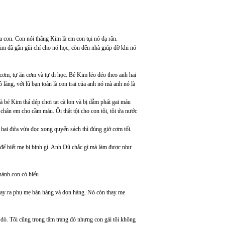
ủa con. Con nói thằng Kim là em con tụi nó dạ rân.
im đã gần gũi chỉ cho nó học, còn đến nhà giúp đỡ khi nó
cơm, tự ăn cơm và tự đi học. Bé Kim lẻo đẻo theo anh hai
 làng, với lũ bạn toàn là con trai của anh nó mà anh nó là
à bé Kim thả dép chơi tạt cà lon và bị dẫm phải gai máu
chân em cho cầm máu. Ôi thật tội cho con tôi, tôi ứa nước
 hai đứa vừa đọc xong quyển sách thì đúng giờ cơm tối.
ể biết mẹ bị bịnh gì. Anh Dũ chắc gì mà làm được như
hành con có hiếu
chạy ra phụ mẹ bán hàng và dọn hàng. Nó còn thay mẹ
 dò. Tôi cũng trong tâm trạng đó nhưng con gái tôi không