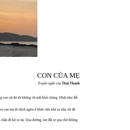
L
CON CỦA MẸ
Truyện ngắn của
Thái Thanh
ng con cái thì tôi không rời mắt khỏi chúng. Hình như đất
ưa con trai đi chích ngừa ở bệnh viện khá xa nhà, tôi đã
 chân để kít xe lại. Qua đường, mẹ dắt xe qua chứ không