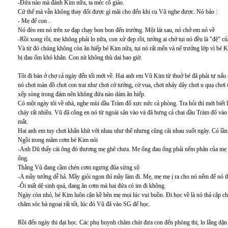
-Đứa nào mà đánh Kim nữa, ta méc cô giáo.
Cứ thế mà vẫn không thay đổi được gì mãi cho đến khi cu Vũ nghe được. Nó bảo :
- Mẹ để con .
Nó đèo em nó trên xe đạp chạy bon bon đến trường. Một lát sau, nó chở em nó về
-Rồi xong rồi, mẹ không phải lo nữa, con xử đẹp rồi, tưởng ai chớ tụi nó đều là "đệ" c
Và từ đó chúng không còn ăn hiếp bé Kim nữa, tụi nó rất mến và nể trưởng lớp vì bé K
bị đau ốm khó khăn. Con nít không thù dai bao giờ.
Tôi đi bán ở chợ cả ngày đến tối mới về. Hai anh em Vũ Kim từ thuở bé đã phải tự nấu 
nó chơi toàn đồ chơi con trai như chơi cờ tướng, cờ vua, chơi nhảy dây chơi u quạ chơi ô
xếp sòng trong đám nên không đứa nào dám ăn hiếp.
Có một ngày tôi về nhà, nghe mùi dầu Tràm đổ xực nức cả phòng. Tra hỏi thì mới biết l
cháy rất nhiều. Vũ đã cõng en nó từ ngoài sân vào và đã bưng cả chai dầu Tràm đổ vào 
mắt.
Hai anh em tuy chơi khắn khít với nhau như thế nhưng cũng cãi nhau suốt ngày. Có lần
Ngồi trong mâm cơm bé Kim nói
-Anh Dũ thấy cái ông đó thương mẹ ghê chưa. Mẹ ổng đau ổng phải nếm phân của mẹ đ
ổng.
Thằng Vũ đang cầm chén cơm ngưng đũa sừng sộ
-A mầy tưởng dễ hả. Mầy giỏi ngon thì mầy làm đi. Mẹ, mẹ mẹ ị ra cho nó nếm để nó t
-Ôi mất dệ sinh quá, đang ăn cơm mà hai đứa có im đi không.
Ngày còn nhỏ, bé Kim luôn cận kề bên mẹ mọi lúc vui buồn. Đi học về là nó thả cặp 
chăm sóc bà ngoại rất tốt, lúc đó Vũ đã vào SG để học.
Rồi đến ngày thi đại học. Các phụ huynh chăm chút đưa con đến phòng thi, lo lắng dặn