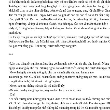
có ba bên cạnh, tôi lại không biết đi xe máy, nó học đến lớp mười hai nó lớn rồi tôi khô
Trường nó thi ở cuối con đường Tăng bạt Hổ nên ngang qua chợ chỗ tôi bán hàng. Tôi c
khách để chạy ra cửa nhìn cái dáng bé nhỏ của nó đạp xe ngang qua, rồi cầu Bồ tát Qu
Thế rồi con gái tôi thi đậu. Ngày Kim vào Sài gòn để học đại học cả nó và tôi đều cùng
cũng phải đi. Vào Đại học nó đều đều viết thư cho mẹ, thư nào cũng dài bốn, năm tran
nghe về trường, về lớp về ước mơ của nó, cho đến ngày đầu tiên về thăm nhà nó bảo :
- Mẹ ơi, ở Sài gòn hay lắm mẹ. Mẹ sẽ không còn buồn nữa vì khi ra đường rất nhiều x
mình được
Cứ thế ấy con gái tôi, đã một mình tự học và làm, năm năm trường đại học với sự năng 
Đại học cháu đều tham gia Mùa hè xanh đến năm cuối mới nghỉ để học thi tốt nghiệp. 
Sài gòn với bằng giỏi. Tôi mừng, nước mắt chảy trong tim.
***
Ngày trao bằng tốt nghiệp, nhà trường gởi hai giấy mời vinh dự cho phụ huynh. Mong 
ngoại và một giấy cho mẹ. Nhưng ngoại đã ra đi vĩnh viễn không chờ được đến ngày chá
-Mẹ ơi hai giấy mời này một giấy cho mẹ và một giấy cho anh hai nha mẹ
Tôi khăn gói vào SG để dự, đã lâu rồi tôi chẳng đi đâu và chẳng may đồ mới, tôi lục tr
con gái tôi nhìn bộ đồ tôi mặc mà ngỡ ngàng.
-Mẹ ơi, sao mẹ không mặc áo dài mà mặc đồ tây
-Mẹ mặc đồ đây cũng đẹp mà, may áo dài nhiều tiền lắm con ạ
- Dạ!
Khi đến trường nhìn những phụ huynh khác rực rỡ muôn màu, tôi thấy thương con mìn
Và rồi thời gian như bóng chim bay, thoáng chốc các con tôi đã khôn lớn nên người. Đặ
Tôi chỉ ghi lại đây một phần nhỏ những kỷ niệm đẹp trong ký ức. Cả một đời người nhi