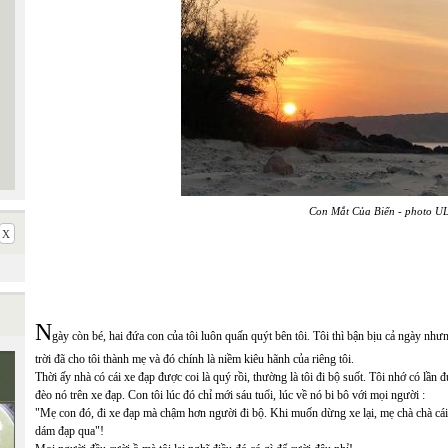
Con Mắt Của Biển - photo U
N
gày còn bé, hai đứa con của tôi luôn quấn quýt bên tôi. Tôi thì bận bịu cả ngày như
trời đã cho tôi thành mẹ và đó chính là niềm kiêu hãnh của riêng tôi.
Thời ấy nhà có cái xe đạp được coi là quý rồi, thường là tôi đi bộ suốt. Tôi nhớ có lần đ
đèo nó trên xe đạp. Con tôi lúc đó chỉ mới sáu tuổi, lúc về nó bi bô với mọi người :
"Mẹ con đó, đi xe đạp mà chậm hơn người đi bộ. Khi muốn dừng xe lại, mẹ chà chà cái
dám đạp qua"!