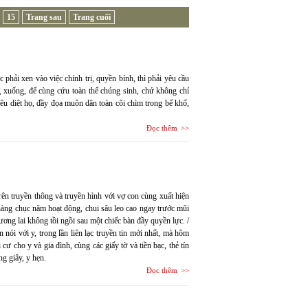
15
Trang sau
Trang cuối
c phải xen vào việc chính trị, quyền bính, thì phải yêu cầu
g xuống, để cùng cứu toàn thể chúng sinh, chứ không chỉ
tiêu diệt họ, đầy đọa muôn dân toàn cõi chìm trong bể khổ,
Đọc thêm
trên truyền thông và truyền hình với vợ con cùng xuất hiện
i hàng chục năm hoạt động, chui sâu leo cao ngay trước mũi
ương lai không tồi ngồi sau một chiếc bàn đầy quyền lực. /
nói với y, trong lần liên lạc truyền tin mới nhất, mà hôm
cư cho y và gia đình, cùng các giấy tờ và tiền bạc, thẻ tín
g giây, y hẹn.
Đọc thêm