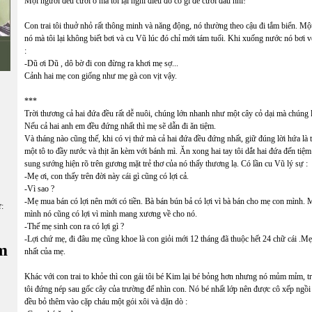
Mọi người đều cười ồ mà tôi lại nghĩ điều đó có gì để cười đâu nhỉ!
Con trai tôi thuở nhỏ rất thông minh và năng động, nó thường theo cậu đi tắm biển. Một 
nó mà tôi lại không biết bơi và cu Vũ lúc đó chỉ mới tám tuổi. Khi xuống nước nó bơi 
:
-Dũ ơi Dũ , dô bờ đi con đừng ra khơi mẹ sợ...
Cảnh hai mẹ con giống như mẹ gà con vịt vậy.
***
Trời thương cả hai đứa đều rất dễ nuôi, chúng lớn nhanh như một cây cỏ dại mà chúng lạ
Nếu cả hai anh em đều đứng nhất thì mẹ sẽ dẫn đi ăn tiệm.
Và tháng nào cũng thế, khi có vị thứ mà cả hai đứa đều đứng nhất, giữ đúng lời hứa là t
một tô to đầy nước và thịt ăn kèm với bánh mì. Ăn xong hai tay tôi dắt hai đứa đến ti
sung sướng hiện rõ trên gương mặt trẻ thơ của nó thấy thương lạ. Có lần cu Vũ lý sự :
-Mẹ ơi, con thấy trên đời này cái gì cũng có lợi cả.
-Vì sao ?
-Mẹ mua bán có lợi nên mới có tiền. Bà bán bún bả có lợi vì bà bán cho mẹ con mình. 
ữ:
mình nó cũng có lợi vì mình mang xương về cho nó.
-Thế mẹ sinh con ra có lợi gì ?
-Lợi chứ mẹ, đi đâu mẹ cũng khoe là con giỏi mới 12 tháng đã thuộc hết 24 chữ cái .M
m
nhất của mẹ.
Khác với con trai to khỏe thì con gái tôi bé Kim lại bé bỏng hơn nhưng nó mủm mỉm, t
tôi đứng nép sau gốc cây của trường để nhìn con. Nó bé nhất lớp nên được cô xếp ngồi 
đều bỏ thêm vào cặp cháu một gói xôi và dặn dò :