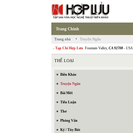
Trang Chính
›
Trang nhà
Truyện Ngắn
- Tạp Chí Hợp Lưu
Fountain Valley,
CA 92708
- USA
THỂ LOẠI
Biên Khảo
Truyện Ngắn
Bài Mới
Tiểu Luận
Thơ
Phỏng Vấn
Ký / Tùy Bút