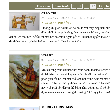
Trang đầu
Trang trước
9
10
11
12
13
14
GIÁO CHỦ
24 Tháng Giêng 2022
9:38 CH
(Xem: 34069)
NGÔ QUỐC PHƯƠNG
“Trong khi giáo hội từ lâu đã nói rõ với thầy rằng nếu buộ
đồng thời cả hai phía đang đánh nhau kia bỏ dao, bỏ sún
yêu cầu có một bên, để rồi khi một bên có chính nghĩa yếu đi, thì bên tà quyền kia sẽ 
khi chúng nắm quyền bính được trong tay,” Công Lý nói thêm.
NGÃ RẼ
02 Tháng Giêng 2022
3:37 CH
(Xem: 32398)
NGÔ QUỐC PHƯƠNG
Một chương trình đại nhạc hội vinh danh, một loạt series 
ôn lại thành tích và vinh quang của một đặc tình cỡ tá vớ
phản gián của họ, rồi một chỗ làm mới chính danh và một t
Chen Li điểm lại những thông tin mới mà người điều khiển 
nay y sẽ phải hồi đáp cụ thể bằng hành động, bởi vì vé hồi 
dụng ngân hàng v.v… cũng đã được gửi tới tay y theo đườn
MERRY CHRISTMAS