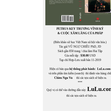
PETRUS KEY TRƯƠNG VĨNH KÝ
& CUỘC XÂM LĂNG CỦA PHÁP
(Biên khảo sử học Việt Nam xã hội văn hóa.)
Tác giả VŨ NGỰ CHIÊU PhD, JD
Sách gần 850 trang / chia làm Hai Tập
Gía mỗi tập :
$30.00
USD
Tạp chí Hợp-Lưu xuất bản 11-2019
Hiện có bán qua
hệ thống phát hành:
LuLu.com
và trên phần tìm kiếm (search) thì đánh vào hàng ch
Chieu Ngu Vu
thì các tựa sách sẽ hiện ra.
***
LuLu.co
Quý vị có thể vào đường dẫn này:
thì các tựa sách sẽ hiện ra.