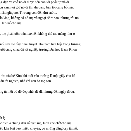
ng đạp xe chở nó đi được nên con tôi phải tự mà đi.
ứ canh tới giờ nó đi thi, dù đang bán tôi cũng bỏ mặc
an âm giúp nó. Thương con đến đứt ruột...
 lo lắng, không có nó mẹ và ngoại sẽ ra sao, nhưng rồi nó
g. Nó kể cho mẹ
e, mẹ phải luôn tránh xe nên không thể mơ màng như ở
nổ, say mê đầy nhiệt huyết. Hai năm liên tiếp trong trường
Cuối cùng cháu đã tốt nghiệp trường Đai học Bách Khoa
ước của bé Kim khi mới vào trường là một giấy cho bà
u tốt nghiệp, nhà chỉ còn ba mẹ con.
ong tủ một bộ đồ đẹp nhất để đi, nhưng đến ngày đi dự,
h lạ.
c biệt là chúng đều rất yêu mẹ, luôn che chở cho mẹ.
êu khê biết bao nhiêu chuyện, có những đắng cay tủi hổ,