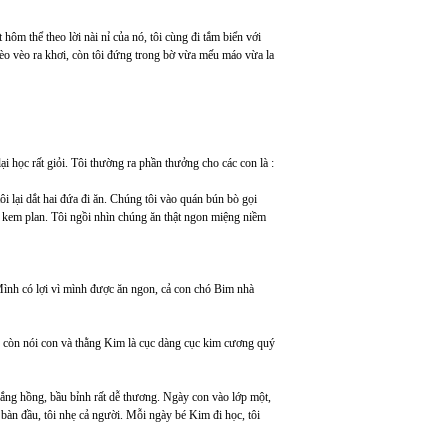
hôm thể theo lời nài nỉ của nó, tôi cùng đi tắm biển với
vèo vèo ra khơi, còn tôi đứng trong bờ vừa mếu máo vừa la
i học rất giỏi. Tôi thường ra phần thưởng cho các con là :
ôi lại dắt hai đứa đi ăn. Chúng tôi vào quán bún bò gọi
ệm kem plan. Tôi ngồi nhìn chúng ăn thật ngon miệng niềm
Mình có lợi vì mình được ăn ngon, cả con chó Bim nhà
ẹ còn nói con và thằng Kim là cục dàng cục kim cương quý
rắng hồng, bầu bỉnh rất dễ thương. Ngày con vào lớp một,
bàn đầu, tôi nhẹ cả người. Mỗi ngày bé Kim đi học, tôi