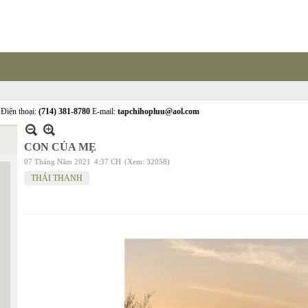
Điện thoại:
(714) 381-8780
E-mail:
tapchihopluu@aol.com
CON CỦA MẸ
07 Tháng Năm 2021
4:37 CH
(Xem: 32058)
THÁI THANH