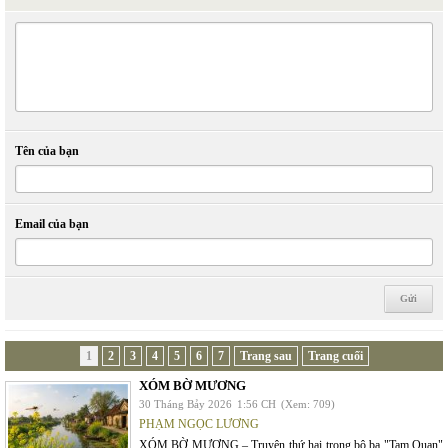
Tên của bạn
Email của bạn
1
2
3
4
5
6
7
Trang sau
Trang cuối
XÓM BỜ MƯƠNG
30 Tháng Bảy 2026
1:56 CH
(Xem: 709)
PHẠM NGỌC LƯƠNG
XÓM BỜ MƯƠNG – Truyện thứ hai trong bộ ba "Tam Quan"