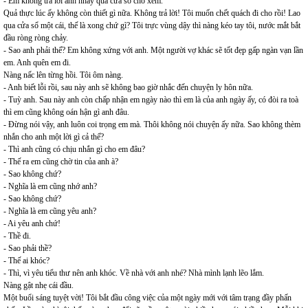
- Em không trả lời anh nhảy qua cửa sổ cho xem.
Quả thực lúc ấy không còn thiết gì nữa. Không trả lời! Tôi muốn chết quách đi cho rồi! Lao
qua cửa sổ một cái, thế là xong chứ gì? Tôi trực vùng dậy thì nàng kéo tay tôi, nước mắt bắt
đầu ròng ròng chảy.
- Sao anh phải thế? Em không xứng với anh. Một người vợ khác sẽ tốt đẹp gấp ngàn vạn lần
em. Anh quên em đi.
Nàng nấc lên từng hồi. Tôi ôm nàng.
- Anh biết lỗi rồi, sau này anh sẽ không bao giờ nhắc đến chuyện ly hôn nữa.
- Tuỳ anh. Sau này anh còn chấp nhận em ngày nào thì em là của anh ngày ấy, có đòi ra toà
thì em cũng không oán hận gì anh đâu.
- Đừng nói vậy, anh luôn coi trọng em mà. Thôi không nói chuyện ấy nữa. Sao không thèm
nhắn cho anh một lời gì cả thế?
- Thì anh cũng có chịu nhắn gì cho em đâu?
- Thế ra em cũng chờ tin của anh à?
- Sao không chứ?
- Nghĩa là em cũng nhớ anh?
- Sao không chứ?
- Nghĩa là em cũng yêu anh?
- Ai yêu anh chứ!
- Thề đi.
- Sao phải thề?
- Thế ai khóc?
- Thì, vì yêu tiểu thư nên anh khóc. Về nhà với anh nhé? Nhà mình lạnh lẽo lắm.
Nàng gật nhẹ cái đầu.
Một buổi sáng tuyệt vời! Tôi bắt đầu công việc của một ngày mới với tâm trạng đầy phấn