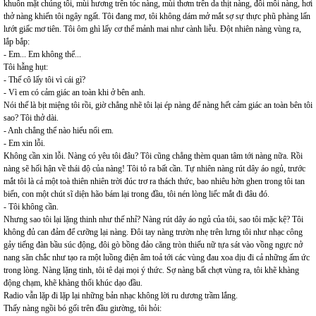
khuôn mặt chúng tôi, mùi hương trên tóc nàng, mùi thơm trên da thịt nàng, đôi môi nàng, hơi
thở nàng khiến tôi ngây ngất. Tôi đang mơ, tôi không dám mở mắt sợ sự thực phũ phàng lấn
lướt giấc mơ tiên. Tôi ôm ghì lấy cơ thể mảnh mai như cành liễu. Đột nhiên nàng vùng ra,
lắp bắp:
- Em... Em không thể...
Tôi hẫng hụt:
- Thế cô lấy tôi vì cái gì?
- Vì em có cảm giác an toàn khi ở bên anh.
Nói thế là bịt miệng tôi rồi, giờ chẳng nhẽ tôi lại ép nàng để nàng hết cảm giác an toàn bên tôi
sao? Tôi thở dài.
- Anh chẳng thể nào hiểu nổi em.
- Em xin lỗi.
Không cần xin lỗi. Nàng có yêu tôi đâu? Tôi cũng chẳng thèm quan tâm tới nàng nữa. Rồi
nàng sẽ hối hận về thái độ của nàng! Tôi tỏ ra bất cần. Tự nhiên nàng rút dây áo ngủ, trước
mắt tôi là cả một toà thiên nhiên trời đúc trơ ra thách thức, bao nhiêu hờn ghen trong tôi tan
biến, con một chút sĩ diện hão bám lại trong đầu, tôi nén lòng liếc mắt đi đâu đó.
- Tôi không cần.
Nhưng sao tôi lại lặng thinh như thế nhỉ? Nàng rút dây áo ngủ của tôi, sao tôi mặc kệ? Tôi
không đủ can đảm để cưỡng lại nàng. Đôi tay nàng trườn nhẹ trên lưng tôi như nhạc công
gảy tiếng đàn bầu súc động, đôi gò bồng đảo căng tròn thiếu nữ tựa sát vào vồng ngực nở
nang săn chắc như tạo ra một luồng điện âm toả tới các vùng đau xoa dịu đi cả những ấm ức
trong lòng. Nàng lặng tinh, tôi tê dại mọi ý thức. Sợ nàng bất chợt vùng ra, tôi khẽ khàng
động chạm, khẽ khàng thổi khúc dạo đầu.
Radio vẫn lặp đi lặp lại những bản nhạc không lời ru dương trầm lắng.
Thấy nàng ngồi bó gối trên đầu giường, tôi hỏi: