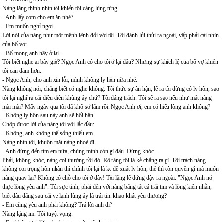
Nàng lặng thinh nhìn tôi khiến tôi càng lúng túng.
- Anh lấy cơm cho em ăn nhé?
- Em muốn nghỉ ngơi.
Lời nói của nàng như một mệnh lệnh đối với tôi. Tôi đành lủi thủi ra ngoài, vấp phải cái nhìn
của bố vợ:
- Bố mong anh hãy ở lại.
Tôi biết nghe ai bây giờ? Ngọc Anh có cho tôi ở lại đâu? Nhưng sự khích lệ của bố vợ khiến
tôi can đảm hơn.
- Ngọc Anh, cho anh xin lỗi, mình không ly hôn nữa nhé.
Nàng không nói, chẳng biết có nghe không. Tôi thức sự ân hận, lẽ ra tôi đừng có ly hôn, sao
tôi lại nghĩ ra cái điều điên khùng ấy chứ? Tôi đáng trách. Tôi sẽ ra sao nếu như mất nàng
mãi mãi? Mấy ngày qua tôi đã khổ sở lắm rồi. Ngọc Anh ơi, em có hiểu lòng anh không?
- Không ly hôn sau này anh sẽ hối hận.
Chộp được lời của nàng tôi vội lắc đầu:
- Không, anh không thể sống thiếu em.
Nàng nhìn tôi, khuôn mặt nàng nhoè đi.
- Anh đừng đến tìm em nữa, chúng mình còn gì đâu. Đừng khóc.
Phải, không khóc, nàng coi thường rồi đó. Rõ ràng tôi là kẻ chẳng ra gì. Tôi trách nàng
không coi trọng hôn nhân thì chính tôi lại là kẻ đề xuất ly hôn, thế thì còn quyền gì mà muốn
nàng quay lại? Không có chỗ cho tôi ở đây! Tôi lặng lẽ đứng dậy ra ngoài. "Ngọc Anh nó
thực lòng yêu anh". Tôi sực tỉnh, phải đến với nàng bằng tất cả trái tim và lòng kiên nhẫn,
biết đâu đằng sau cái vẻ lạnh lùng ấy là trái tim khao khát yêu thương?
- Em cũng yêu anh phải không? Trả lời anh đi?
Nàng lặng im. Tôi tuyệt vọng.