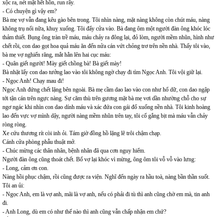
xộc ra, nét mặt hết hồn, run rẩy.
- Có chuyện gì vậy em?
Bà mẹ vợ vẫn đang kêu gào bên trong. Tôi nhìn nàng, mặt nàng không còn chút máu, nàng
không trụ nổi nữa, khuỵ xuống. Tôi đẩy cửa vào. Bà đang ôm một người đàn ông khóc lóc
thảm thiết. Bụng ông tràn trề máu, máu chảy ra đông lại, đỏ lòm, người mềm nhũn, hình như
chết rồi, con dao gọt hoa quả máu ăn đến nửa cán vứt chỏng trơ trên nền nhà. Thấy tôi vào,
bà mẹ vợ nghiến răng, mắt hằn lên hai cục máu:
- Quân giết người! Mày giết chồng bà! Bà giết mày!
Bà nhặt lấy con dao tưởng lao vào tôi không ngờ chạy đi tìm Ngọc Anh. Tôi vội giữ lại.
- Ngọc Anh! Chạy mau đi!
Ngọc Anh đứng chết lặng bên ngoài. Bà mẹ cầm dao lao vào con như hổ dữ, con dao ngập
tới tận cán trên ngực nàng. Sự căm thù trên gương mặt bà mẹ vơi dần nhường chỗ cho sự
ngơ ngác khi nhìn con dao dính máu và xác đứa con gái đổ xuống nền nhà. Tôi kinh hoàng
lao đến vực vợ mình dậy, người nàng mềm nhũn trên tay, tôi cố gắng bịt mà máu vẫn chảy
ròng ròng.
Xe cứu thương rít còi inh ỏi. Tám giờ đồng hồ lặng lẽ trôi chậm chạp.
Cánh cửa phòng phẫu thuật mở.
- Chúc mừng các thân nhân, bệnh nhân đã qua cơn nguy hiểm.
Người đàn ông cũng thoát chết. Bố vợ lại khóc vì mừng, ông ôm tôi vỗ vỗ vào lưng:
- Long, cảm ơn con.
Nàng hồi phục chậm, rồi cũng được ra viện. Nghĩ đến ngày ra hầu toà, nàng bần thần suốt.
Tôi an ủi:
- Ngọc Anh, em là vợ anh, mãi là vợ anh, nếu có phải đi tù thì anh cũng chờ em mà, tin anh
đi.
- Anh Long, dù em có như thế nào thì anh cũng vẫn chấp nhận em chứ?