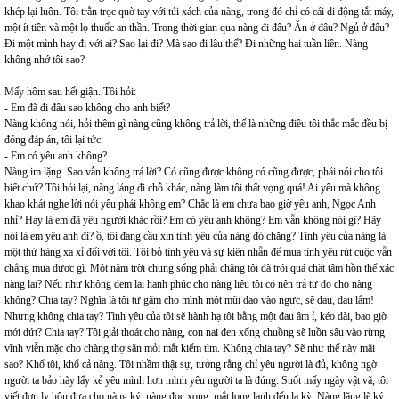
khép lại luôn. Tôi trằn trọc quờ tay với túi xách của nàng, trong đó chỉ có cái di động tắt máy,
một ít tiền và một lọ thuốc an thần. Trong thời gian qua nàng đi đâu? Ăn ở đâu? Ngủ ở đâu?
Đi một mình hay đi với ai? Sao lại đi? Mà sao đi lâu thế? Đi những hai tuần liền. Nàng
không nhớ tôi sao?
Mấy hôm sau hết giận. Tôi hỏi:
- Em đã đi đâu sao không cho anh biết?
Nàng không nói, hỏi thêm gì nàng cũng không trả lời, thế là những điều tôi thắc mắc đều bị
đóng đáp án, tôi lại tức:
- Em có yêu anh không?
Nàng im lặng. Sao vẫn không trả lời? Có cũng được không có cũng được, phải nói cho tôi
biết chứ? Tôi hỏi lại, nàng lảng đi chỗ khác, nàng làm tôi thất vọng quá! Ai yêu mà không
khao khát nghe lời nói yêu phải không em? Chắc là em chưa bao giờ yêu anh, Ngọc Anh
nhỉ? Hay là em đã yêu người khác rồi? Em có yêu anh không? Em vẫn không nói gì? Hãy
nói là em yêu anh đi? ồ, tôi đang cầu xin tình yêu của nàng đó chăng? Tình yêu của nàng là
một thứ hàng xa xỉ đối với tôi. Tôi bỏ tình yêu và sự kiên nhẫn để mua tình yêu rút cuộc vẫn
chẳng mua được gì. Một năm trời chung sống phải chăng tôi đã trói quá chặt tâm hồn thể xác
nàng lại? Nếu như không đem lại hạnh phúc cho nàng liệu tôi có nên trả tự do cho nàng
không? Chia tay? Nghĩa là tôi tự găm cho mình một mũi dao vào ngực, sẽ đau, đau lắm!
Nhưng không chia tay? Tình yêu của tôi sẽ hành hạ tôi bằng một đau âm ỉ, kéo dài, bao giờ
mới dứt? Chia tay? Tôi giải thoát cho nàng, con nai đen xổng chuồng sẽ luồn sâu vào rừng
vĩnh viễn mặc cho chàng thợ săn mỏi mắt kiếm tìm. Không chia tay? Sẽ như thế này mãi
sao? Khổ tôi, khổ cả nàng. Tôi nhầm thật sự, tưởng rằng chỉ yêu người là đủ, không ngờ
người ta bảo hãy lấy kẻ yêu mình hơn mình yêu người ta là đúng. Suốt mấy ngày vật vã, tôi
viết đơn ly hôn đưa cho nàng ký, nàng đọc xong, mắt long lanh đến lạ kỳ. Nàng lặng lẽ ký