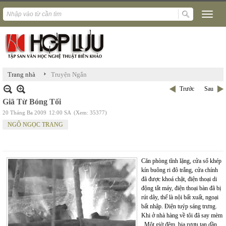
›
Trang nhà
Truyện Ngắn
Trước
Sau
Giã Từ Bóng Tối
20 Tháng Ba 2009
12:00 SA
(Xem: 35377)
NGÔ NGỌC TRANG
Căn phòng tĩnh lặng, cửa sổ khép
kín buông ri đô trắng, cửa chính
đã được khoá chặt, điện thoại di
động tắt máy, điện thoại bàn đã bị
rút dây, thế là nội bất xuất, ngoại
bất nhập. Điện tuýp sáng trưng.
Khi ở nhà hàng về tôi đã say mèm
. Một giờ đêm, bia rượu tan dần,