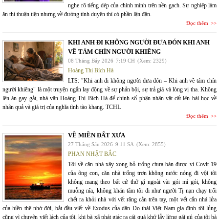
nghe rõ tiếng dép của chính mình trên nền gạch. Sự nghiệp làm
ăn thì thuận tiện nhưng về đường tình duyên thì có phần lận đận.
Đọc thêm
KHI ANH ĐI KHÔNG NGƯỜI ĐƯA ĐÓN KHI ANH
VỀ TÁM CHÍN NGƯỜI KHIÊNG
08 Tháng Bảy 2026
7:19 CH
(Xem: 2329)
Hoàng Thị Bích Hà
LTS: "Khi anh đi không người đưa đón – Khi anh về tám chín
người khiêng" là một truyện ngắn lay động về sự phản bội, sự trả giá và lòng vị tha. Không
lên án gay gắt, nhà văn Hoàng Thị Bích Hà để chính số phận nhân vật cất lên bài học về
nhân quả và giá trị của nghĩa tình tào khang. TCHL
Đọc thêm
VỀ MIỀN ĐẤT XƯA
27 Tháng Sáu 2026
9:11 SA
(Xem: 2855)
PHAN NHẬT BẮC
Tôi về căn nhà xây xong bỏ trống chưa bán được vì Covit 19
của ông con, căn nhà trống trơn không nước nóng đi vội tôi
không mang theo bất cứ thứ gì ngoài vài gói mì gói, không
muỗng nĩa, không khăn tắm tôi đi như người Tị nạn chạy trối
chết ra khỏi nhà với vết răng cắn trên tay, một vết cắn nhá lửa
của hiền thê nhớ đời, bắt đầu viết về Exodus của dân Do thái Việt Nam gia đình tôi lủng
cũng vì chuyện viết lách của tôi, khi bà xã phát giác ra cái quá khứ lẫy lừng gái gú của tôi bà