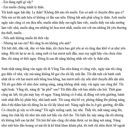
- Em đang nghĩ gì vậy?
- Em muốn chúng mình ly thân.
Tôi kinh ngạc bật dậy. Ly thân? Không đời nào tôi muốn. Em sợ anh vì chuyện đêm qua ư?
Nếu em sợ thì anh hứa sẽ không có lần sau nữa. Đừng bắt anh phải sống ly thân. Anh muốn
ngày nào cũng có em đưa tiễn, muốn nhìn thấy em ngồi làm việc, muốn thấy em nấu nướng
làm việc nhà, muốn tặng em những bó hoa tươi nhất, muốn nói với em những lời yêu thương
tha thiết, muốn...
- Nếu anh không muốn thì thôi vậy.
- Nhưng tại sao em? Rõ ràng là em không yêu anh?
Tôi bứt dứt, dằn vặt, dày vò bản thân, tôi chưa bao giờ yêu ai và cũng đau khổ vì ai như yêu
nàng. Rồi tôi lại tự an ủi, nàng mới có hai mươi tuổi đầu, mọi suy nghĩ hãy còn chưa chín
lắm, rồi nàng sẽ thôi ngay. Đúng là sau đó nàng không nhắc tới việc ly thân nữa.
Sinh nhật nàng đúng vào ngày tôi đi Vũng Tàu nửa tháng vì công việc, ngày nào tôi cũng
gọi điện về nhà, vậy mà nàng không hề gọi cho tôi lấy một lần. Tôi đặt một cái bánh sinh
nhật rất to với hai mươi mốt bông hoa hồng, hai mươi mốt cây nến nhờ chuyển đến tận nhà.
Tối tôi gọi điện về nhà chúc mừng nàng, nàng không nhấc máy, vài ngày sau cũng thế. Tôi
nghi hoặc. Vắng tôi, nàng đi "ăn phở" sao? Tôi điên đầu với bao nhiêu câu hỏi. Thời gian
công tác hết, tôi phi máy bay về ngay. Nàng không có ở nhà, di động vứt trên giường, bánh
sinh nhật đến kỳ phân hủy, nhà lạnh tanh. Tôi sang nhà bố vợ, phóng thẳng lên phòng nàng,
đứa ở thì thầm bảo tôi đừng ồn ào rồi lấy khoá mở. Nàng ngồi thu lu ở góc giường, đờ đẫn.
Có chuyện gì xảy ra với nàng? Tôi ngồi xuống cạnh, lay nhẹ. Thấy tôi, mắt nàng sáng lên,
nàng ôm chặt lấy tôi như tìm một nơi bấu víu chở che. Tôi hiểu lúc này nàng cần tôi nhưng
tôi không biết sao lại thế. Tôi hỏi thế nào cũng chỉ nhận được sự im lặng nơi nàng. Nàng
như một hòn đảo hoang sơ mà tôi là kẻ khát khao khám phá, tôi mới chỉ nhìn được bề ngoài