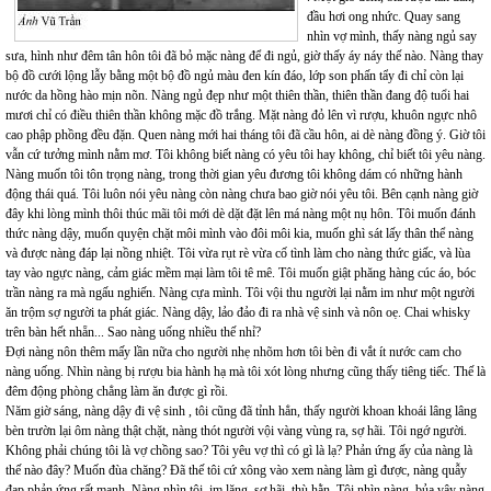
đầu hơi ong nhức. Quay sang
nhìn vợ mình, thấy nàng ngủ say
sưa, hình như đêm tân hôn tôi đã bỏ mặc nàng để đi ngủ, giờ thấy áy náy thế nào. Nàng thay
bộ đồ cưới lộng lẫy bằng một bộ đồ ngủ màu đen kín đáo, lớp son phấn tẩy đi chỉ còn lại
nước da hồng hào mịn nõn. Nàng ngủ đẹp như một thiên thần, thiên thần đang độ tuổi hai
mươi chỉ có điều thiên thần không mặc đồ trắng. Mặt nàng đỏ lên vì rượu, khuôn ngực nhô
cao phập phồng đều đặn. Quen nàng mới hai tháng tôi đã cầu hôn, ai dè nàng đồng ý. Giờ tôi
vẫn cứ tưởng mình nằm mơ. Tôi không biết nàng có yêu tôi hay không, chỉ biết tôi yêu nàng.
Nàng muốn tôi tôn trọng nàng, trong thời gian yêu đương tôi không dám có những hành
động thái quá. Tôi luôn nói yêu nàng còn nàng chưa bao giờ nói yêu tôi. Bên cạnh nàng giờ
đây khi lòng mình thôi thúc mãi tôi mới dè dặt đặt lên má nàng một nụ hôn. Tôi muốn đánh
thức nàng dậy, muốn quyện chặt môi mình vào đôi môi kia, muốn ghì sát lấy thân thể nàng
và được nàng đáp lại nồng nhiệt. Tôi vừa rụt rè vừa cố tình làm cho nàng thức giấc, và lùa
tay vào ngực nàng, cảm giác mềm mại làm tôi tê mê. Tôi muốn giật phăng hàng cúc áo, bóc
trần nàng ra mà ngấu nghiến. Nàng cựa mình. Tôi vội thu người lại nằm im như một người
ăn trộm sợ người ta phát giác. Nàng dậy, lảo đảo đi ra nhà vệ sinh và nôn oẹ. Chai whisky
trên bàn hết nhẵn... Sao nàng uống nhiều thế nhỉ?
Đợi nàng nôn thêm mấy lần nữa cho người nhẹ nhõm hơn tôi bèn đi vắt ít nước cam cho
nàng uống. Nhìn nàng bị rượu bia hành hạ mà tôi xót lòng nhưng cũng thấy tiêng tiếc. Thế là
đêm động phòng chẳng làm ăn được gì rồi.
Năm giờ sáng, nàng dậy đi vệ sinh , tôi cũng đã tỉnh hẳn, thấy người khoan khoái lâng lâng
bèn trườn lại ôm nàng thật chặt, nàng thót người vội vàng vùng ra, sợ hãi. Tôi ngớ người.
Không phải chúng tôi là vợ chồng sao? Tôi yêu vợ thì có gì là lạ? Phản ứng ấy của nàng là
thế nào đây? Muốn đùa chăng? Đã thế tôi cứ xông vào xem nàng làm gì được, nàng quẫy
đạp phản ứng rất mạnh. Nàng nhìn tôi, im lặng, sợ hãi, thù hằn. Tôi nhìn nàng, bủa vây nàng