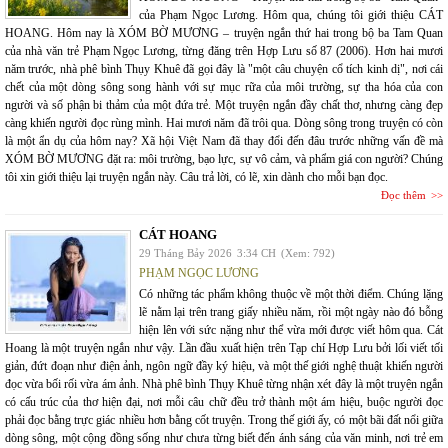
của Phạm Ngọc Lương. Hôm qua, chúng tôi giới thiệu CÁT
HOANG. Hôm nay là XÓM BỜ MƯƠNG – truyện ngắn thứ hai trong bộ ba Tam Quan
của nhà văn trẻ Phạm Ngọc Lương, từng đăng trên Hợp Lưu số 87 (2006). Hơn hai mươi
năm trước, nhà phê bình Thụy Khuê đã gọi đây là "một câu chuyện cổ tích kinh dị", nơi cái
chết của một dòng sông song hành với sự mục rữa của môi trường, sự tha hóa của con
người và số phận bi thảm của một đứa trẻ. Một truyện ngắn đầy chất thơ, nhưng càng đẹp
càng khiến người đọc rùng mình. Hai mươi năm đã trôi qua. Dòng sông trong truyện có còn
là một ẩn dụ của hôm nay? Xã hội Việt Nam đã thay đổi đến đâu trước những vấn đề mà
XÓM BỜ MƯƠNG đặt ra: môi trường, bạo lực, sự vô cảm, và phẩm giá con người? Chúng
tôi xin giới thiệu lại truyện ngắn này. Câu trả lời, có lẽ, xin dành cho mỗi bạn đọc.
Đọc thêm
CÁT HOANG
29 Tháng Bảy 2026
3:34 CH
(Xem: 792)
PHẠM NGỌC LƯƠNG
Có những tác phẩm không thuộc về một thời điểm. Chúng lặng
lẽ nằm lại trên trang giấy nhiều năm, rồi một ngày nào đó bỗng
hiện lên với sức nặng như thể vừa mới được viết hôm qua. Cát
Hoang là một truyện ngắn như vậy. Lần đầu xuất hiện trên Tạp chí Hợp Lưu bởi lối viết tối
giản, đứt đoạn như điện ảnh, ngôn ngữ đầy ký hiệu, và một thế giới nghệ thuật khiến người
đọc vừa bối rối vừa ám ảnh. Nhà phê bình Thụy Khuê từng nhận xét đây là một truyện ngắn
có cấu trúc của thơ hiện đại, nơi mỗi câu chữ đều trở thành một ám hiệu, buộc người đọc
phải đọc bằng trực giác nhiều hơn bằng cốt truyện. Trong thế giới ấy, có một bãi đất nổi giữa
dòng sông, một cộng đồng sống như chưa từng biết đến ánh sáng của văn minh, nơi trẻ em