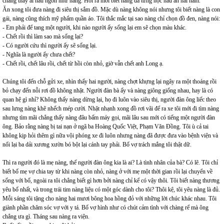
chẳng thấy ai nấu ngon như nàng. Hỏi ra mới biết nàng đã từng học nấu ăn hai năm.
Ăn xong tôi đưa nàng đi siêu thị sắm đồ. Mặc dù nàng không nói nhưng tôi biết nàng là con
gái, nàng cũng thích mỹ phẩm quần áo. Tôi thắc mắc tại sao nàng chỉ chọn đồ đen, nàng nói:
- Em phải để tang một người, khi nào người ấy sống lại em sẽ chọn màu khác.
- Chết rồi thì làm sao mà sống lại?
- Có người cứu thì người ấy sẽ sống lại.
- Nghĩa là người ấy chưa chết?
- Chết rồi, chết lâu rồi, chết từ hồi còn nhỏ, giờ vẫn chết anh Long ạ.
Chúng tôi đến chỗ gửi xe, nhìn thấy hai người, nàng chợt khựng lại ngây ra một thoáng rồi
bỏ chạy đến nỗi rơi đồ không nhặt. Người đàn bà ấy và nàng giông giống nhau, hay là có
quan hệ gì nhỉ? Không thấy nàng dừng lại, họ đi luôn vào siêu thị, người đàn ông liếc theo
sau lưng nàng khẽ nhếch mép cười. Nhặt nhạnh xong đồ rơi vãi để ra xe tôi mới đi tìm nàng
nhưng tìm mãi chẳng thấy nàng đâu bấm máy gọi, mãi lâu sau mới có tiếng một người đàn
ông. Bảo rằng nàng bị tai nạn ở ngã ba Hoàng Quốc Việt, Phạm Văn Đồng. Tôi ù cả tai
không kịp hỏi thêm gì nữa vội phóng xe đi luôn nhưng nàng đã được đưa vào bệnh viện và
nối lại ba dải xương xườn bó bột lại cánh tay phải. Bố vợ trách mắng tôi thật dữ.
Thì ra người đó là mẹ nàng, thế người đàn ông kia là ai? Là tình nhân của bà? Có lẽ. Tôi chỉ
biết bố mẹ vợ chia tay từ khi nàng còn nhỏ, nàng ở với mẹ một thời gian rồi lại chuyển về
sống với bố, ngoài ra tôi chẳng biết gì hơn bởi nàng chỉ kể có vậy thôi. Tôi biết nàng thương
yêu bố nhất, và trong trái tim nàng liệu có một góc dành cho tôi? Thôi kệ, tôi yêu nàng là đủ.
Mỗi sáng tôi tặng cho nàng hai mươi bông hoa hồng đỏ với những lời chúc khác nhau. Tôi
giành phần chăm sóc vợ với y tá. Bố vợ hình như có chút cảm tình với chàng rể mà ông
chẳng ưa gì. Tháng sau nàng ra viện.