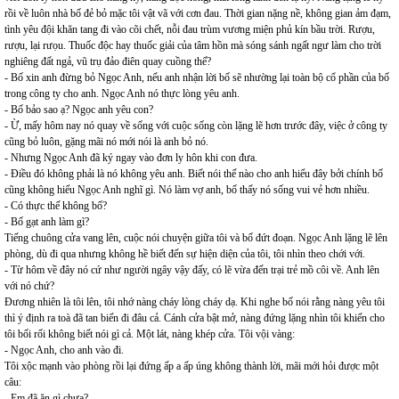
rồi về luôn nhà bố đẻ bỏ mặc tôi vật vã với cơn đau. Thời gian nặng nề, không gian ảm đạm,
tình yêu đội khăn tang đi vào cõi chết, nỗi đau trùm vương miện phủ kín bầu trời. Rượu,
rượu, lại rưọu. Thuốc độc hay thuốc giải của tâm hồn mà sóng sánh ngất ngư làm cho trời
nghiêng đất ngả, vũ trụ đảo điên quay cuồng thế?
- Bố xin anh đừng bỏ Ngọc Anh, nếu anh nhận lời bố sẽ nhường lại toàn bộ cổ phần của bố
trong công ty cho anh. Ngọc Anh nó thực lòng yêu anh.
- Bố bảo sao ạ? Ngọc anh yêu con?
- Ừ, mấy hôm nay nó quay về sống với cuộc sống còn lặng lẽ hơn trước đây, việc ở công ty
cũng bỏ luôn, gặng mãi nó mới nói là anh bỏ nó.
- Nhưng Ngọc Anh đã ký ngay vào đơn ly hôn khi con đưa.
- Điều đó không phải là nó không yêu anh. Biết nói thế nào cho anh hiểu đây bởi chính bố
cũng không hiểu Ngọc Anh nghĩ gì. Nó làm vợ anh, bố thấy nó sống vui vẻ hơn nhiều.
- Có thực thế không bố?
- Bố gạt anh làm gì?
Tiếng chuông cửa vang lên, cuộc nói chuyện giữa tôi và bố đứt đoạn. Ngọc Anh lặng lẽ lên
phòng, dù đi qua nhưng không hề biết đến sự hiện diện của tôi, tôi nhìn theo chới với.
- Từ hôm về đây nó cứ như người ngây vậy đấy, có lẽ vừa đến trại trẻ mồ côi về. Anh lên
với nó chứ?
Đương nhiên là tôi lên, tôi nhớ nàng cháy lòng cháy dạ. Khi nghe bố nói rằng nàng yêu tôi
thì ý định ra toà đã tan biến đi đâu cả. Cánh cửa bật mở, nàng đứng lặng nhìn tôi khiến cho
tôi bối rối không biết nói gì cả. Một lát, nàng khép cửa. Tôi vội vàng:
- Ngọc Anh, cho anh vào đi.
Tôi xộc mạnh vào phòng rồi lại đứng ấp a ấp úng không thành lời, mãi mới hỏi được một
câu:
- Em đã ăn gì chưa?