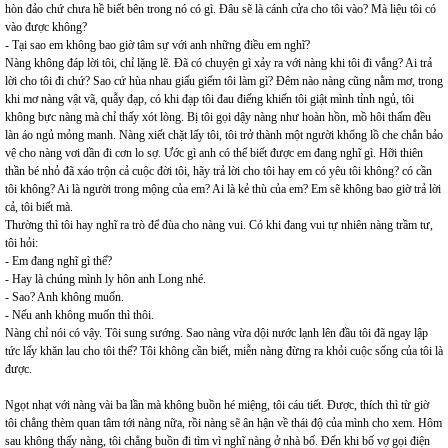
hòn đảo chứ chưa hề biết bên trong nó có gì. Đâu sẽ là cánh cửa cho tôi vào? Mà liệu tôi có
vào được không?
- Tại sao em không bao giờ tâm sự với anh những điều em nghĩ?
Nàng không đáp lời tôi, chỉ lặng lẽ. Đã có chuyện gì xảy ra với nàng khi tôi đi vắng? Ai trả
lời cho tôi đi chứ? Sao cứ hùa nhau giấu giếm tôi làm gì? Đêm nào nàng cũng nằm mơ, trong
khi mơ nàng vật vã, quẫy đạp, có khi đạp tôi đau điếng khiến tôi giật mình tỉnh ngủ, tôi
không bực nàng mà chỉ thấy xót lòng. Bị tôi gọi dậy nàng như hoàn hồn, mồ hôi thấm đều
làn áo ngủ mỏng manh. Nàng xiết chặt lấy tôi, tôi trở thành một người khổng lồ che chắn bảo
vệ cho nàng vơi dần đi cơn lo sợ. Ước gì anh có thể biết được em đang nghĩ gì. Hỡi thiên
thần bé nhỏ đã xáo trộn cả cuộc đời tôi, hãy trả lời cho tôi hay em có yêu tôi không? có cần
tôi không? Ai là người trong mộng của em? Ai là kẻ thù của em? Em sẽ không bao giờ trả lời
cả, tôi biết mà.
Thường thì tôi hay nghĩ ra trò để đùa cho nàng vui. Có khi đang vui tự nhiên nàng trầm tư,
tôi hỏi:
- Em đang nghĩ gì thế?
- Hay là chúng mình ly hôn anh Long nhé.
- Sao? Anh không muốn.
- Nếu anh không muốn thì thôi.
Nàng chỉ nói có vậy. Tôi sung sướng. Sao nàng vừa dội nước lạnh lên đầu tôi đã ngay lập
tức lấy khăn lau cho tôi thế? Tôi không cần biết, miễn nàng đừng ra khỏi cuộc sống của tôi là
được.
Ngọt nhạt với nàng vài ba lần mà không buồn hé miệng, tôi cáu tiết. Được, thích thì từ giờ
tôi chẳng thèm quan tâm tới nàng nữa, rồi nàng sẽ ân hận về thái độ của mình cho xem. Hôm
sau không thấy nàng, tôi chẳng buồn đi tìm vì nghĩ nàng ở nhà bố. Đến khi bố vợ gọi điện