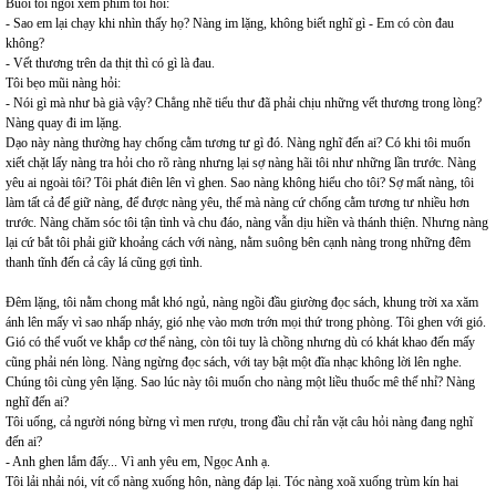
Buổi tối ngồi xem phim tôi hỏi:
- Sao em lại chạy khi nhìn thấy họ? Nàng im lặng, không biết nghĩ gì - Em có còn đau
không?
- Vết thương trên da thịt thì có gì là đau.
Tôi bẹo mũi nàng hỏi:
- Nói gì mà như bà già vậy? Chẳng nhẽ tiểu thư đã phải chịu những vết thương trong lòng?
Nàng quay đi im lặng.
Dạo này nàng thường hay chống cằm tương tư gì đó. Nàng nghĩ đến ai? Có khi tôi muốn
xiết chặt lấy nàng tra hỏi cho rõ ràng nhưng lại sợ nàng hãi tôi như những lần trước. Nàng
yêu ai ngoài tôi? Tôi phát điên lên vì ghen. Sao nàng không hiểu cho tôi? Sợ mất nàng, tôi
làm tất cả để giữ nàng, để được nàng yêu, thế mà nàng cứ chống cằm tương tư nhiều hơn
trước. Nàng chăm sóc tôi tận tình và chu đáo, nàng vẫn dịu hiền và thánh thiện. Nhưng nàng
lại cứ bắt tôi phải giữ khoảng cách với nàng, nằm suông bên cạnh nàng trong những đêm
thanh tĩnh đến cả cây lá cũng gợi tình.
Đêm lặng, tôi nằm chong mắt khó ngủ, nàng ngồi đầu giường đọc sách, khung trời xa xăm
ánh lên mấy vì sao nhấp nháy, gió nhẹ vào mơn trớn mọi thứ trong phòng. Tôi ghen với gió.
Gió có thể vuốt ve khắp cơ thể nàng, còn tôi tuy là chồng nhưng dù có khát khao đến mấy
cũng phải nén lòng. Nàng ngừng đọc sách, với tay bật một đĩa nhạc không lời lên nghe.
Chúng tôi cùng yên lặng. Sao lúc này tôi muốn cho nàng một liều thuốc mê thế nhỉ? Nàng
nghĩ đến ai?
Tôi uống, cả người nóng bừng vì men rượu, trong đầu chỉ rằn vặt câu hỏi nàng đang nghĩ
đến ai?
- Anh ghen lắm đấy... Vì anh yêu em, Ngọc Anh ạ.
Tôi lải nhải nói, vít cổ nàng xuống hôn, nàng đáp lại. Tóc nàng xoã xuống trùm kín hai