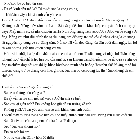
- Nhỡ con bé có bầu thì sao?
- Đã có kinh đâu mà lo? Có thì đi nạo là xong chứ gì!
- Thôi đành vậy, chỉ cần anh vẫn yêu em.
Tình cờ nghe được đoạn đối thoại của họ, lòng nàng xót như sát muối. Mẹ nàng đấy ư?
Không phải. Nàng thấy căm thù bà ta. Sẵn sàng để cho kẻ khác hiếp con gái mình thì mẹ gì
đây? Mấy năm sau, cả nhà chuyển ra Hà Nội sống, nàng liên lạc được với bố và về sống với
ông. Nàng coi như đời mình tàn tạ rồi, nàng tìm đến trại trẻ mồ côi vì nàng cũng là kẻ mang
tật nguyền, hy vọng có sự đồng cảm. Nỗi sợ hãi vẫn đeo đẳng, ùa đến suốt đêm ngày, len lỏi
cả vào những giấc mơ khiến nàng vật vã.
- Hôm sinh nhật, bà ấy đến khẩn nài xin em tha thứ, em đã xiêu lòng và nhận lời đi ăn cùng.
Không ngờ vẫn chỉ là trò lừa bịp của ông ta, sau khi em trúng thuốc mê, bà ấy đưa về nhà để
ông ta chiếm đoạt rồi sau đó lại khóc lóc thanh minh nếu không làm như thế thì ông ta sẽ bỏ.
Em cay đắng trở về chẳng còn thiết gì nữa. Sao mà bố đến đúng lúc thế? Sao không để em
chết đi?
Tôi thẫn thờ vì những điều nàng kể:
- Sao em không báo công an?
- Bà ấy vẫn là mẹ em, nếu sự việc vỡ lở thì anh sẽ biết.
- Sao em lại giấu anh? Em không bao giờ đủ tin tưởng về anh.
- Không phải.Vì em yêu anh, em sợ anh khinh em, anh buồn.
Tôi chỉ thấy thương nàng vô hạn chứ có thấy khinh chút nào đâu. Nàng cần được chở che.
- Sau lần ấy em có mang, em bỏ nhà đi là để đi nạo.
- Sao? Sao em không nói?
- Em sợ anh bỏ em.
- Nhưng em vẫn đòi ly hôn đó thôi?