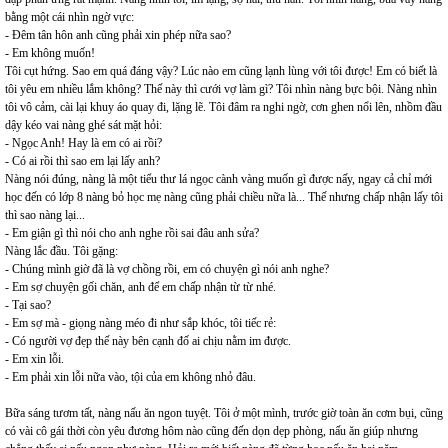
bằng một cái nhìn ngờ vực:
- Đêm tân hôn anh cũng phải xin phép nữa sao?
- Em không muốn!
Tôi cụt hứng. Sao em quá đáng vậy? Lúc nào em cũng lạnh lùng với tôi được! Em có biết là
tôi yêu em nhiều lắm không? Thế này thì cưới vợ làm gì? Tôi nhìn nàng bực bội. Nàng nhìn
tôi vô cảm, cài lại khuy áo quay đi, lặng lẽ. Tôi đâm ra nghi ngờ, cơn ghen nổi lên, nhồm đầu
dậy kéo vai nàng ghé sát mặt hỏi:
- Ngọc Anh! Hay là em có ai rồi?
- Có ai rồi thì sao em lại lấy anh?
Nàng nói đúng, nàng là một tiểu thư lá ngọc cành vàng muốn gì được nấy, ngay cả chỉ mới
học đến có lớp 8 nàng bỏ học mẹ nàng cũng phải chiều nữa là... Thế nhưng chấp nhận lấy tôi
thì sao nàng lại...
- Em giận gì thì nói cho anh nghe rồi sai đâu anh sửa?
Nàng lắc đầu. Tôi gặng:
- Chúng mình giờ đã là vợ chồng rồi, em có chuyện gì nói anh nghe?
- Em sợ chuyện gối chăn, anh để em chấp nhận từ từ nhé.
- Tại sao?
- Em sợ mà - giọng nàng méo đi như sắp khóc, tôi tiếc rẻ:
- Có người vợ đẹp thế này bên cạnh đố ai chịu nằm im được.
- Em xin lỗi.
- Em phải xin lỗi nữa vào, tội của em không nhỏ đâu.
Bữa sáng tươm tất, nàng nấu ăn ngon tuyệt. Tôi ở một mình, trước giờ toàn ăn cơm bụi, cũng
có vài cô gái thời còn yêu đương hôm nào cũng đến dọn dẹp phòng, nấu ăn giúp nhưng