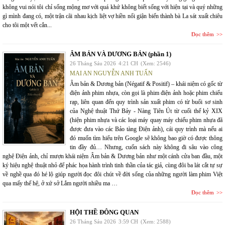
không vui nói tôi chỉ sống mộng mơ với quá khứ không biết sống với hiện tại và quý những
gì mình đang có, một trận cãi nhau kịch liệt vợ hiền nổi giận biến thành bà La sát xuất chiêu
cho tôi một vết cắn...
Đọc thêm
ÂM BẢN VÀ DƯƠNG BẢN (phần 1)
26 Tháng Sáu 2026
4:21 CH
(Xem: 2546)
MAI AN NGUYỄN ANH TUẤN
Âm bản & Dương bản (Négatif & Positif) – khái niệm có gốc từ
điện ảnh phim nhựa, còn gọi là phim điện ảnh hoặc phim chiếu
rạp, liên quan đến quy trình sản xuất phim có từ buổi sơ sinh
của Nghệ thuật Thứ Bảy - Nàng Tiên Út từ cuối thế kỷ XIX
(hiện phim nhựa và các loại máy quay máy chiếu phim nhựa đã
được đưa vào các Bảo tàng Điện ảnh), cái quy trình mà nếu ai
đó muốn tìm hiểu trên Google sẽ không bao giờ có được thông
tin đầy đủ… Nhưng, cuốn sách này không đi sâu vào công
nghệ Điện ảnh, chỉ mượn khái niệm Âm bản & Dương bản như một cánh cửa ban đầu, một
ký hiệu nghệ thuật nhỏ để phác họa hành trình tinh thần của tác giả, cùng đôi ba lát cắt tự sự
về nghề qua đó hé lộ giúp người đọc đôi chút về đời sống của những người làm phim Việt
qua mấy thế hệ, ở xứ sở Lắm người nhiều ma …
Đọc thêm
HỘI THỀ ĐÔNG QUAN
26 Tháng Sáu 2026
3:59 CH
(Xem: 2588)