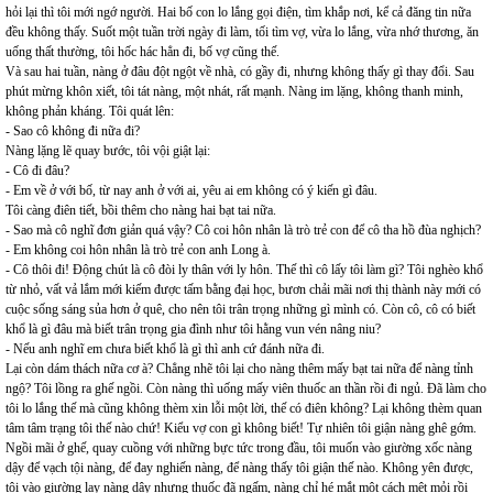
hỏi lại thì tôi mới ngớ người. Hai bố con lo lắng gọi điện, tìm khắp nơi, kể cả đăng tin nữa
đều không thấy. Suốt một tuần trời ngày đi làm, tối tìm vợ, vừa lo lắng, vừa nhớ thương, ăn
uống thất thường, tôi hốc hác hẳn đi, bố vợ cũng thế.
Và sau hai tuần, nàng ở đâu đột ngột về nhà, có gầy đi, nhưng không thấy gì thay đổi. Sau
phút mừng khôn xiết, tôi tát nàng, một nhát, rất mạnh. Nàng im lặng, không thanh minh,
không phản kháng. Tôi quát lên:
- Sao cô không đi nữa đi?
Nàng lặng lẽ quay bước, tôi vội giật lại:
- Cô đi đâu?
- Em về ở với bố, từ nay anh ở với ai, yêu ai em không có ý kiến gì đâu.
Tôi càng điên tiết, bồi thêm cho nàng hai bạt tai nữa.
- Sao mà cô nghĩ đơn giản quá vậy? Cô coi hôn nhân là trò trẻ con để cô tha hồ đùa nghịch?
- Em không coi hôn nhân là trò trẻ con anh Long à.
- Cô thôi đi! Động chút là cô đòi ly thân với ly hôn. Thế thì cô lấy tôi làm gì? Tôi nghèo khổ
từ nhỏ, vất vả lắm mới kiếm được tấm bằng đại học, bươn chải mãi nơi thị thành này mới có
cuộc sống sáng sủa hơn ở quê, cho nên tôi trân trọng những gì mình có. Còn cô, cô có biết
khổ là gì đâu mà biết trân trọng gia đình như tôi hằng vun vén nâng niu?
- Nếu anh nghĩ em chưa biết khổ là gì thì anh cứ đánh nữa đi.
Lại còn dám thách nữa cơ à? Chẳng nhẽ tôi lại cho nàng thêm mấy bạt tai nữa để nàng tỉnh
ngộ? Tôi lồng ra ghế ngồi. Còn nàng thì uống mấy viên thuốc an thần rồi đi ngủ. Đã làm cho
tôi lo lắng thế mà cũng không thèm xin lỗi một lời, thế có điên không? Lại không thèm quan
tâm tâm trạng tôi thế nào chứ! Kiểu vợ con gì không biết! Tự nhiên tôi giận nàng ghê gớm.
Ngồi mãi ở ghế, quay cuồng với những bực tức trong đầu, tôi muốn vào giường xốc nàng
dậy để vạch tội nàng, để đay nghiến nàng, để nàng thấy tôi giận thế nào. Không yên được,
tôi vào giường lay nàng dậy nhưng thuốc đã ngấm, nàng chỉ hé mắt một cách mệt mỏi rồi