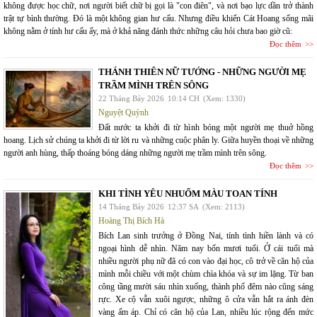
không được học chữ, nơi người biết chữ bị gọi là "con điên", và nơi bạo lực dần trở thành
trật tự bình thường. Đó là một không gian hư cấu. Nhưng điều khiến Cát Hoang sống mãi
không nằm ở tính hư cấu ấy, mà ở khả năng đánh thức những câu hỏi chưa bao giờ cũ:
Đọc thêm
THÁNH THIÊN NỮ TƯỚNG - NHỮNG NGƯỜI MẸ
TRẦM MÌNH TRÊN SÔNG
22 Tháng Bảy 2026
10:14 CH
(Xem: 1330)
Nguyệt Quỳnh
Đất nước ta khởi đi từ hình bóng một người mẹ thuở hồng
hoang. Lịch sử chúng ta khởi đi từ lời ru và những cuộc phân ly. Giữa huyền thoại về những
người anh hùng, thấp thoáng bóng dáng những người mẹ trầm mình trên sông.
Đọc thêm
KHI TÌNH YÊU NHUỐM MÀU TOAN TÍNH
14 Tháng Bảy 2026
12:37 SA
(Xem: 2113)
Hoàng Thị Bích Hà
Bích Lan sinh trưởng ở Đồng Nai, tính tình hiền lành và có
ngoại hình dễ nhìn. Năm nay bốn mươi tuổi. Ở cái tuổi mà
nhiều người phụ nữ đã có con vào đại học, cô trở về căn hộ của
mình mỗi chiều với một chùm chìa khóa và sự im lặng. Từ ban
công tầng mười sáu nhìn xuống, thành phố đêm nào cũng sáng
rực. Xe cộ vẫn xuôi ngược, những ô cửa vẫn hắt ra ánh đèn
vàng ấm áp. Chỉ có căn hộ của Lan, nhiều lúc rộng đến mức