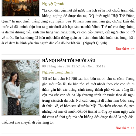
Nguyệt Quỳnh
“Là con dân của một đất nước mà lịch sử là một chuỗi tranh đấu
không ngừng để được tồn tại, NQ thiết nghĩ “Hội Thề Đông
Quan” là một chiến thắng đáng suy ngẫm. Sau 10 năm nếm mật nằm gai, chứng kiến đất
nước và dân mình chịu bao tang tóc dưới ách bạo tàn của nhà Minh. Thế mà cha ông chúng
ta đã mở đường hiếu sinh cho hàng vạn hàng binh, và còn cấp thuyền, cấp ngựa cho họ trở
về nước. Sự bao dung đã biến một chiến thắng quân sự thành khúc khải hoàn của lòng nhân
ái và đem lại bình yên cho người dân của đôi bờ bờ cõi.” (Nguyệt Quỳnh)
Đọc thêm
HÀ NỘI NĂM TÔI MƯỜI SÁU
09 Tháng Sáu 2026
12:52 SA
(Xem: 3511)
Nguyễn Công Khanh
Tôi trở lại thăm Hà-Nội sau hơn bốn mươi năm xa cách. Trong
gần một tuần lễ, tôi bận rộn và mệt nhoài theo các con tôi đi
thăm gần hết các thắng cảnh trong thành phố và các vùng lân
cận mà các con tôi đã lập chương trình từ trước theo đề nghị
trong các sách du lịch. Nơi cuối cùng là đi thăm Tam Cốc, sáng
đi chiều về, và hôm sau sẽ trở lại Mỹ. Tôi chiều các con tôi, nên
những nơi mà tôi muốn đến để tìm lại những kỷ niệm ngày xưa
thì chưa có thời giờ, mà nếu không đến được thì đó là một điều
thiếu xót cho chuyến đi của riêng tôi.
Đọc thêm