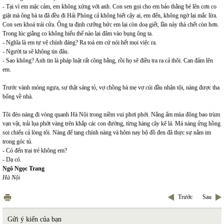
- Tại vì em mặc cảm, em không xứng với anh. Con sen gọi cho em bảo thằng bé lên cơn co
giật mà ông bà ta đã đều đi Hải Phòng cả không biết cậy ai, em đến, không ngờ lại mắc lừa.
Con sen khoá trái cửa. Ông ta định cưỡng bức em lại còn doạ giết, lần này thà chết còn hơn.
Trong lúc giằng co không hiểu thế nào lại đâm vào bụng ông ta.
- Nghĩa là em tự vệ chính đáng? Ra toà em cứ nói hết mọi việc ra.
- Người ta sẽ không tin đâu.
- Sao không? Anh tin là pháp luật rất công bằng, rồi họ sẽ điều tra ra cả thôi. Can đảm lên
em.
Trước vành móng ngựa, sự thật sáng tỏ, vợ chồng bà mẹ vợ cúi đầu nhận tội, nàng được tha
bổng về nhà.
Tôi đèo nàng đi vòng quanh Hà Nội trong niềm vui phơi phới. Nắng ấm mùa đông bao trùm
vạn vật, trải lụa phớt vàng trên khắp các con đường, từng hàng cây kẽ lá. Má nàng ửng hồng
soi chiếu cả lòng tôi. Nàng để tang chính nàng và hôm nay bộ đồ đen đã thực sự nằm im
trong góc tủ.
- Có đến trại trẻ không em?
- Dạ có.
Ngô Ngọc Trang
Hà Nội
Trước
Sau
Gửi ý kiến của bạn