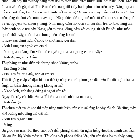
chấn. Lần này thì tôi thấy nàng thay đổi rõ mồn một, cười nhiều hơn, nói nhiều hơn. Mỗi khi
đi làm về, bắt gặp thái độ niềm nở của nàng tôi thấy hạnh phúc như trên mây. Nàng ngoan
hiền và rất đảm, tôi tự khen mình tinh mắt và là người đàn ông may mắn nhất trên đời. Tôi
kéo nàng đi chơi vào mỗi ngày nghỉ. Nàng thích đến trại trẻ mồ côi để chăm sóc những đứa
trẻ tật nguyền, tôi chiều ý nàng. Nhìn nàng cười nói đùa vui với đám trẻ, tôi biết nàng tìm
thấy hạnh phúc nơi đây. Nàng yêu thương, đồng cảm với chúng, từ rất lâu rồi, như một
người thân vậy, chắc chắn chúng hiểu nàng hơn tôi.
Ít ngày sau đang ngồi ở công ty chợt nàng gọi điện:
- Anh Long em sợ về với em đi
- Nhưng anh đang làm việc, có chuyện gì mà sao giọng em run vậy?
- Anh ơi, em, em sợ lắm.
Tôi phóng xe như điên về nhưng nàng không ở nhà.
- Em đang ở đâu?
- Em. Em ở Cầu Giấy, anh ơi em sợ.
Tôi cố gắng chắp vá địa chỉ theo thứ tự nàng cho rồi phóng xe đến. Đó là một ngôi nhà ba
tầng, tôi bấm chuông nhưng không ai mở.
- Ngọc Anh, anh đang đứng ở ngoài cửa rồi.
Ngay lúc này có chiếc Attila đỗ bên cạnh, tôi nhận ra mẹ nàng.
- Anh cần gì?
Tôi chưa biết trả lời sao thì thấy nàng xuất hiện trên cửa sổ tầng ba vẫy rối rít. Bà cũng thấy,
khẽ buông một tiếng thở dài hỏi:
- Anh tìm Ngọc Anh?
- Vâng.
Bà giục vào nhà. Tôi theo vào, vừa đến phòng khách thì nghe tiếng thét thất thanh trên lầu.
Bà lao lên, lấy khóa mở cửa. Tôi cũng vội phóng thẳng lên, đến cửa tầng ba thì thấy nàng