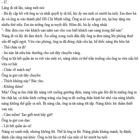
- Ừ.
Lặng đi rất lâu, nàng mới nói:
- Bà ấy cặp bồ với ông ta và nhất quyết ly dị bố, lúc ấy em mới có mười ba tuổi. Em theo bà
ấy và ông ta vào thành phố Hồ Chí Minh sống. Ông ta tỏ ra rất quý em, lại hay tặng em
nhiều thứ nữa. Em tin tưởng ông ta tuyệt đối. Hôm đó, bà ấy vắng nhàà
"- Bác đưa con vào khách sạn năm sao cho con biết khách sạn sang trọng thế nào".
Nàng đi và lấy đó làm thích. Ăn uống xong xuôi đâu đấy ông ta đưa nàng lên phòng thuê
sẵn để nghỉ ngơi. Vừa vào phòng, ông ta đã đóng chặt cửa lại, bế thốc nàng lên hôn hít.
- Thả cháu ra đi!
- Im nào lát nữa bác thưởng cho sợi dây chuyền vàng.
Ông ta lột hết quần áo ra vứt vào một xó, nàng nhìn cơ thể trần truồng của ông ta vừa xấu hổ
vừa sợ hãi:
- Cháu về mách mẹ!
Ông ta giơ sợi dây chuyền:
- Thích không này? Bác cho.
- Không thèm!
Mặc! Ông ta ôm chặt lấy nàng vứt xuống giường đệm, nàng vừa gào lên đã bị miệng ông ta
bịt chặt lại, cả thân hình cường tráng của ông ta đè xuống thân hình bé nhỏ của nàng khiến
nàng không thể giẫy ra nổi. Bị nàng cắn, ông ta tát nàng tới tấp. Nàng khóc lóc thảm thiết
van xin.
- Câm mồm! Tao giết tươi bây giờ!
Ông ta giơ con dao.
- Lột hết quần áo ra!
Nàng sợ xanh mắt, nhưng không lột. Thế là ông ta lột. Nàng phản kháng mạnh, bị đánh,
đành cắn răng mà khóc. Ông ta hít hà cơ thể của một cô bé mười ba tuổi.