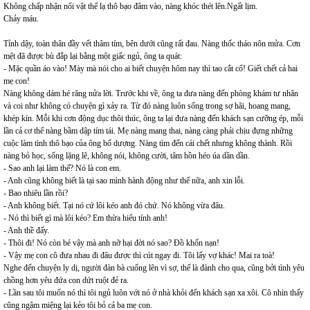
Không chấp nhận nổi vật thể lạ thô bạo đâm vào, nàng khóc thét lên.Ngất lịm.
Chảy máu.
Tỉnh dậy, toàn thân đầy vết thâm tím, bên dưới cũng rất đau. Nàng thốc tháo nôn mửa. Cơn
mệt đã được bù đắp lại bằng một giấc ngủ, ông ta quát:
- Mặc quần áo vào! Mày mà nói cho ai biết chuyện hôm nay thì tao cắt cổ! Giết chết cả hai
mẹ con!
Nàng không dám hé răng nửa lời. Trước khi về, ông ta đưa nàng đến phòng khám tư nhân
và coi như không có chuyện gì xảy ra. Từ đó nàng luôn sống trong sợ hãi, hoang mang,
khép kín. Mỗi khi cơn động dục thôi thúc, ông ta lại đưa nàng đến khách sạn cưỡng ép, mỗi
lần cả cơ thể nàng bầm dập tím tái. Mẹ nàng mang thai, nàng càng phải chịu đựng những
cuộc làm tình thô bạo của ông bố dượng. Nàng tìm đến cái chết nhưng không thành. Rồi
nàng bỏ học, sống lặng lẽ, không nói, không cười, tâm hồn héo úa dần dần.
- Sao anh lại làm thế? Nó là con em.
- Anh cũng không biết là tại sao mình hành động như thế nữa, anh xin lỗi.
- Bao nhiêu lần rồi?
- Anh không biết. Tại nó cứ lôi kéo anh đó chứ. Nó không vừa đâu.
- Nó thì biết gì mà lôi kéo? Em thừa hiểu tính anh!
- Anh thề đấy.
- Thôi đi! Nó còn bé vậy mà anh nỡ hại đời nó sao? Đồ khốn nạn!
- Vậy mẹ con cô đưa nhau đi đâu được thì cút ngay đi. Tôi lấy vợ khác! Mai ra toà!
Nghe đến chuyện ly dị, người đàn bà cuống lên vì sợ, thế là đành cho qua, cũng bởi tình yêu
chồng hơn yêu đứa con dứt ruột đẻ ra.
- Lần sau tôi muốn nó thì tôi ngủ luôn với nó ở nhà khỏi đến khách sạn xa xôi. Cô nhìn thấy
cũng ngậm miệng lại kẻo tôi bỏ cả ba mẹ con.