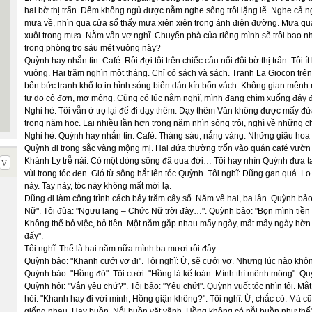
hai bờ thị trấn. Đêm không ngủ được nằm nghe sông trôi lặng lẽ. Nghe cả 
mưa về, nhìn qua cửa sổ thấy mưa xiên xiên trong ánh điện đường. Mưa qu
xuôi trong mưa. Nằm vẩn vơ nghĩ. Chuyến phà của riêng mình sẽ trôi bao 
trong phòng trọ sáu mét vuông này?
Quỳnh hay nhắn tin: Café. Rồi đợi tôi trên chiếc cầu nối đôi bờ thị trấn. Tô
vuông. Hai trăm nghìn một tháng. Chỉ có sách và sách. Tranh La Giocon trên
bốn bức tranh khổ to in hình sóng biển dán kín bốn vách. Không gian mênh 
tự do cô đơn, mơ mộng. Cũng có lúc nằm nghĩ, mình đang chìm xuống đáy 
Nghỉ hè. Tôi vẫn ở trọ lại để đi dạy thêm. Dạy thêm Văn không được mấy đứ
trong năm học. Lại nhiều lần hơn trong năm nhìn sông trôi, nghĩ về những 
Nghỉ hè. Quỳnh hay nhắn tin: Café. Tháng sáu, nắng vàng. Những giậu hoa
Quỳnh đi trong sắc vàng mộng mị. Hai đứa thường trốn vào quán café vườn n
Khánh Ly trễ nải. Có một dòng sông đã qua đời… Tôi hay nhìn Quỳnh đưa ta
vùi trong tóc đen. Gió từ sông hắt lên tóc Quỳnh. Tôi nghĩ: Dũng gan quá. Lo
này. Tay này, tóc này không mất mới lạ.
Dũng đi làm công trình cách bảy trăm cây số. Năm về hai, ba lần. Quỳnh b
Nữ". Tôi đùa: "Ngưu lang – Chức Nữ trời đày…". Quỳnh bảo: "Bọn mình tiền
Không thể bỏ việc, bỏ tiền. Một năm gặp nhau mấy ngày, mất mấy ngày hờn 
đấy".
Tôi nghĩ: Thế là hai năm nữa mình ba mươi rồi đây.
Quỳnh bảo: "Khanh cưới vợ đi". Tôi nghĩ: Ừ, sẽ cưới vợ. Nhưng lúc nào khôn
Quỳnh bảo: "Hồng đó". Tôi cười: "Hồng là kế toán. Mình thì mênh mông". Quỳ
Quỳnh hỏi: "Vẫn yêu chứ?". Tôi bảo: "Yêu chứ!". Quỳnh vuốt tóc nhìn tôi. Mắ
hỏi: "Khanh hay đi với mình, Hồng giận không?". Tôi nghĩ: Ừ, chắc có. Mà c
giống nhau. Hay buồn. Nỗi buồn vặt vãnh. Hồng không có nỗi buồn như thế".