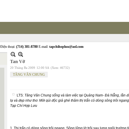
Điện thoại:
(714) 381-8780
E-mail:
tapchihopluu@aol.com
Tan Vỡ
20 Tháng Ba 2009
12:00 SA
(Xem: 46732)
TĂNG VĂN CHUNG
LTS:
Tăng Văn Chung sống và làm việc tại Quảng Nam- Đà Nẵng, lần đầu
lạ và đẹp như thơ. Mời qúi độc giả ghé thăm thị trấn có dòng sông trôi ngang
Tạp Chí Hợp Lưu
1. Thị trấn có dòng sông trôi ngang. Sông lững lờ trôi sau lưng ngôi trường t