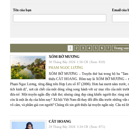
Tên của bạn
Email của 
1
2
3
4
5
6
7
Trang sau
XÓM BỜ MƯƠNG
30 Tháng Bảy 2026
1:56 CH
(Xem: 810)
PHẠM NGỌC LƯƠNG
XÓM BỜ MƯƠNG – Truyện thứ hai trong bộ ba "Tam Q
thiệu CÁT HOANG. Hôm nay là XÓM BỜ MƯƠNG – truyện
Phạm Ngọc Lương, từng đăng trên Hợp Lưu số 87 (2006). Hơn hai mươi năm trước, n
tích kinh dị", nơi cái chết của một dòng sông song hành với sự mục rữa của môi trư
đứa trẻ. Một truyện ngắn đầy chất thơ, nhưng càng đẹp càng khiến người đọc rùng mì
còn là một ẩn dụ của hôm nay? Xã hội Việt Nam đã thay đổi đến đâu trước những v
vô cảm, và phẩm giá con người? Chúng tôi xin giới thiệu lại truyện ngắn này. Câu trả lờ
CÁT HOANG
29 Tháng Bảy 2026
3:34 CH
(Xem: 871)