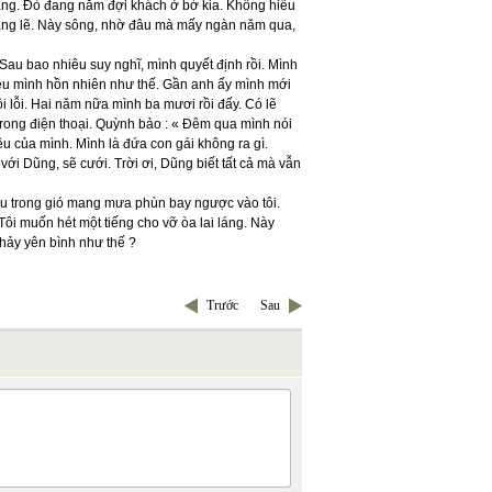
ắng. Đò đang nằm đợi khách ở bờ kia. Không hiểu
i lặng lẽ. Này sông, nhờ đâu mà mấy ngàn năm qua,
Sau bao nhiêu suy nghĩ, mình quyết định rồi. Mình
yêu mình hồn nhiên như thế. Gần anh ấy mình mới
 lỗi. Hai năm nữa mình ba mươi rồi đấy. Có lẽ
trong điện thoại. Quỳnh bảo : « Đêm qua mình nói
yêu của mình. Mình là đứa con gái không ra gì.
ới Dũng, sẽ cưới. Trời ơi, Dũng biết tất cả mà vẫn
t lâu trong gió mang mưa phùn bay ngược vào tôi.
ôi muốn hét một tiếng cho vỡ òa lai láng. Này
hảy yên bình như thế ?
Trước
Sau