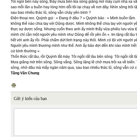
Tôi ngồi bên này sông, thấy mưa bên kia sông giăng mờ mấy cụm nhà xa v
sao mỗi lần u buồn hay lòng hờn dỗi tôi lại chạy về nơi đây. Nhìn sông trô
sau bao nhiêu thác lũ, sông vẫn chảy yên bình ?
Điện thoại reo. Quỳnh gọi : « Đang ở đâu ? » Quỳnh bảo : « Mình buồn lắm. 
không thể nào chia tay với Dũng được. Mình không thể chia tay với người 
thực sự được sống. Nhưng cuốn theo anh ấy mình thấy vừa phiêu lưu vừa tội
mình chỉ cần một người yêu mình như Dũng để rồi yên ổn ». Im lặng rất lâu 
hết với anh ấy rồi. Phải chấm dứt tình trạng này thôi. Mình có tội với người 
Người yêu mình thương mình như thế. Anh ấy bảo đợi đến khi nào mình hết v
cứ bình thường ».
Thổn thức rất lâu, rồi Quỳnh tắt máy. Tôi ngồi rất lâu bên sông. Tôi ngồi rấ
Mưa giăng mờ trên sông. Sông vắng. Sông lặng lẽ chở mưa trôi xa về biển. T
sông, nhờ đâu mà mấy ngàn năm qua, sau bao nhiêu thác lũ, sông vẫn cứ c
Tăng Văn Chung
Gửi ý kiến của bạn