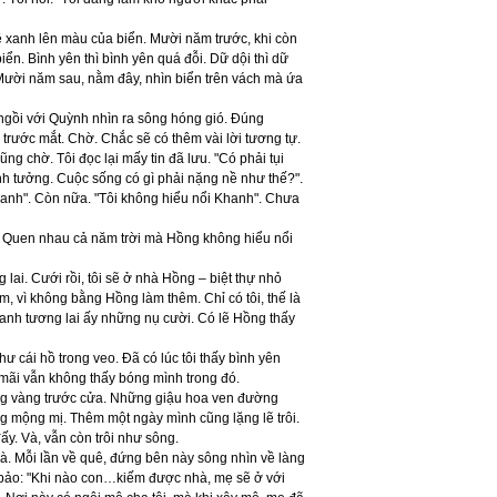
bề xanh lên màu của biển. Mười năm trước, khi còn
iển. Bình yên thì bình yên quá đỗi. Dữ dội thì dữ
 Mười năm sau, nằm đây, nhìn biển trên vách mà ứa
 ngồi với Quỳnh nhìn ra sông hóng gió. Đúng
trước mắt. Chờ. Chắc sẽ có thêm vài lời tương tự.
g chờ. Tôi đọc lại mấy tin đã lưu. "Có phải tụi
 tưởng. Cuộc sống có gì phải nặng nề như thế?".
hanh". Còn nữa. "Tôi không hiểu nổi Khanh". Chưa
ật. Quen nhau cả năm trời mà Hồng không hiểu nổi
lai. Cưới rồi, tôi sẽ ở nhà Hồng – biệt thự nhỏ
m, vì không bằng Hồng làm thêm. Chỉ có tôi, thế là
ranh tương lai ấy những nụ cười. Có lẽ Hồng thấy
 cái hồ trong veo. Đã có lúc tôi thấy bình yên
mãi vẫn không thấy bóng mình trong đó.
ắng vàng trước cửa. Những giậu hoa ven đường
àng mộng mị. Thêm một ngày mình cũng lặng lẽ trôi.
y. Và, vẫn còn trôi như sông.
. Mỗi lần về quê, đứng bên này sông nhìn về làng
 bảo: "Khi nào con…kiếm được nhà, mẹ sẽ ở với