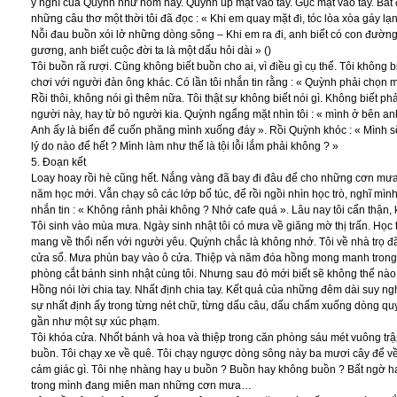
ý nghĩ của Quỳnh như hôm nay. Quỳnh úp mặt vào tay. Gục mặt vào tay. Bất 
những câu thơ một thời tôi đã đọc : « Khi em quay mặt đi, tóc lòa xòa gáy l
Nỗi đau buồn xói lở những dòng sông – Khi em ra đi, anh biết có con đường
gương, anh biết cuộc đời ta là một dấu hỏi dài » ()
Tôi buồn rã rượi. Cũng không biết buồn cho ai, vì điều gì cụ thể. Tôi không bi
chơi với người đàn ông khác. Có lần tôi nhắn tin rằng : « Quỳnh phải chọn 
Rồi thôi, không nói gì thêm nữa. Tôi thật sự không biết nói gì. Không biết p
người này, hay từ bỏ người kia. Quỳnh ngẩng mặt nhìn tôi : « mình ở bên anh
Anh ấy là biển để cuốn phăng mình xuống đáy ». Rồi Quỳnh khóc : « Mình sẽ
lý do nào để hết ? Mình làm như thế là tội lỗi lắm phải không ? »
5. Đoạn kết
Loay hoay rồi hè cũng hết. Nắng vàng đã bay đi đâu để cho những cơn mưa phù
năm học mới. Vẫn chạy sô các lớp bổ túc, để rồi ngồi nhìn học trò, nghĩ mì
nhắn tin : « Không rảnh phải không ? Nhớ cafe quá ». Lâu nay tôi cẩn thận
Tôi sinh vào mùa mưa. Ngày sinh nhật tôi có mưa về giăng mờ thị trấn. Học t
mang về thổi nến với người yêu. Quỳnh chắc là không nhớ. Tôi về nhà trọ
cửa sổ. Mưa phùn bay vào ô cửa. Thiệp và năm đóa hồng mong manh trong 
phòng cắt bánh sinh nhật cùng tôi. Nhưng sau đó mới biết sẽ không thể nào g
Hồng nói lời chia tay. Nhất định chia tay. Kết quả của những đêm dài suy ngh
sự nhất định ấy trong từng nét chữ, từng dấu câu, dấu chấm xuống dòng quy
gần như một sự xúc phạm.
Tôi khóa cửa. Nhốt bánh và hoa và thiệp trong căn phòng sáu mét vuông trậ
buồn. Tôi chạy xe về quê. Tôi chạy ngược dòng sông này ba mươi cây để v
cảm giác gì. Tôi nhẹ nhàng hay u buồn ? Buồn hay không buồn ? Bất ngờ hay
trong mình đang miên man những cơn mưa…