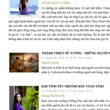
PHẠM NGỌC LƯƠNG
Có những tác phẩm không thuộc về một thời điểm. Chúng 
nào đó bỗng hiện lên với sức nặng như thể vừa mới được 
đầu xuất hiện trên Tạp chí Hợp Lưu bởi lối viết tối giản
giới nghệ thuật khiến người đọc vừa bối rối vừa ám ảnh. Nhà phê bình Thụy Khuê từng 
đại, nơi mỗi câu chữ đều trở thành một ám hiệu, buộc người đọc phải đọc bằng trực giá
đất nổi giữa dòng sông, một cộng đồng sống như chưa từng biết đến ánh sáng của văn
bị gọi là "con điên", và nơi bạo lực dần trở thành trật tự bình thường. Đó là một
không nằm ở tính hư cấu ấy, mà ở khả năng đánh thức những câu hỏi chưa bao giờ cũ:
THÁNH THIÊN NỮ TƯỚNG - NHỮNG NGƯỜI 
22 Tháng Bảy 2026
10:14 CH
(Xem: 1401)
Nguyệt Quỳnh
Đất nước ta khởi đi từ hình bóng một người mẹ thuở hồng
phân ly. Giữa huyền thoại về những người anh hùng, thấp
KHI TÌNH YÊU NHUỐM MÀU TOAN TÍNH
14 Tháng Bảy 2026
12:37 SA
(Xem: 2171)
Hoàng Thị Bích Hà
Bích Lan sinh trưởng ở Đồng Nai, tính tình hiền lành và 
mà nhiều người phụ nữ đã có con vào đại học, cô trở về c
lặng. Từ ban công tầng mười sáu nhìn xuống, thành phố