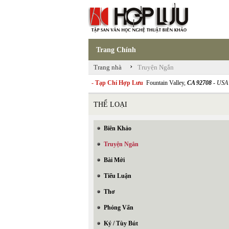
Trang Chính
›
Trang nhà
Truyện Ngắn
- Tạp Chí Hợp Lưu
Fountain Valley,
CA 92708
- USA
THỂ LOẠI
Biên Khảo
Truyện Ngắn
Bài Mới
Tiểu Luận
Thơ
Phỏng Vấn
Ký / Tùy Bút