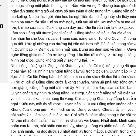
con". Mẹ không nói gì. Nơi này mẹ đã có một thời thiếu nữ, một thời góa bụa
cho bọc móng một phần bên cạnh… Nằm vẩn vơ nghĩ. Nhưng bao giờ sẽ chi
ữ:
ngày tận dụng từng giờ để chạy sô dạy thêm ở các trung tâm. Giảng văn bổ t
marketing. Nhiều lúc ngồi nhìn học trò nghĩ tiền đâu chẳng thấy, chỉ thấy m
mình ba mươi rồi đấy. Chỉ sợ một ngày, tuổi mẹ đã lớn, khi mở cửa ra mẹ đ
m
lớn, khi mở cửa ra tôi đã không còn dậy nữa. Gió thì vẫn thổi lá khô xạc xào 
Làm sao Hồng bắt được ý nghĩ của tôi. Hồng không có nỗi buồn vặt vãnh.
Tôi nhắn tin cho Quỳnh: café. Tháng sáu, nắng vàng. Tôi chở Quỳnh đi trong
quá đỗi. Ước gì những con đường thị trấn dài hơn thế. Để tôi trôi trong sắc
4. Quỳnh bảo : « Đêm qua mình mất ngủ. Dũng gọi điện sắp về chơi ». Quỳ
nghe tiếng ghita nhà bên rơi từng tiếng. Lâu lắm rồi mới lại được nghe tiếng 
Mình bật khóc. Cũng không biết vì sao như thế… »
Nhìn sông trôi lặng lẽ. Giọng hát Khánh Ly trễ nải. Có một dòng sông đã qua
thoại này. Tôi lại nhìn năm ngón trắng gầy vùi trong tóc đen. Quỳnh bảo : 
đọc sách. Có lần Dũng bảo : bỏ tiền ra mua cuốn sách để đọc thì cuốn sách đ
« Trời ơi, cái gì Dũng cũng cười là xong chuyện. Mình đã phải tập sống chu
hờn giận gì cũng bằng một cái cười ấy. Mình thì thèm được san sẻ biết bao 
Quỳnh chống tay nhìn ra sông nắng. Mắt rợp. Sông chở nắng trôi về biển xa
yên tĩnh. Lá thì xanh mà nắng thì vàng. Chỉ có giọng Khánh Ly đằng kia trễ
nghĩ : Kiểu này mắt ấy sẽ khóc. Quỳnh bảo : « Đi với Dũng mình không cần 
Không đùa không giỡn. Mình lịch sự với Dũng vô cùng. Chưa thấy tình yêu 
hài hước ? ». Làm sao tôi biết được. Chỉ biết tôi sẽ im lặng trong cuộc đối 
Nhưng nhất định là lần này mình sẽ chia tay với Dũng. Nhất định. Mình càn
phần của Khanh, một phần của anh ấy, nhưng không có phần nào của Dũng
Tôi lạnh mình. Tôi đọc được sự nhất định ấy trong mắt của Quỳnh, trong 