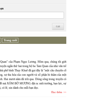
bạn
Trang cuối
uan" của Phạm Ngọc Lương. Hôm qua, chúng tôi giới
 ngắn thứ hai trong bộ ba Tam Quan của nhà văn trẻ
hà phê bình Thụy Khuê đã gọi đây là "một câu chuyện cổ
ờng, sự tha hóa của con người và số phận bi thảm của một
nh. Hai mươi năm đã trôi qua. Dòng sông trong truyện có
ấn đề mà XÓM BỜ MƯƠNG đặt ra: môi trường, bạo lực, sự
i, có lẽ, xin dành cho mỗi bạn đọc.
Đọc thêm