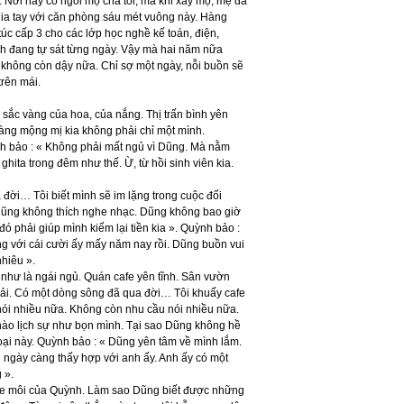
. Nơi này có ngôi mộ cha tôi, mà khi xây mộ, mẹ đã
a tay với căn phòng sáu mét vuông này. Hàng
úc cấp 3 cho các lớp học nghề kế toán, điện,
ình đang tự sát từng ngày. Vậy mà hai năm nữa
ã không còn dậy nữa. Chỉ sợ một ngày, nỗi buồn sẽ
trên mái.
 sắc vàng của hoa, của nắng. Thị trấn bình yên
 vàng mộng mị kia không phải chỉ một mình.
nh bảo : « Không phải mất ngủ vì Dũng. Mà nằm
ghita trong đêm như thế. Ừ, từ hồi sinh viên kia.
 đời… Tôi biết mình sẽ im lặng trong cuộc đối
« Dũng không thích nghe nhạc. Dũng không bao giờ
ó phải giúp mình kiếm lại tiền kia ». Quỳnh bảo :
ng với cái cười ấy mấy năm nay rồi. Dũng buồn vui
nhiêu ».
 như là ngái ngủ. Quán cafe yên tĩnh. Sân vườn
 nải. Có một dòng sông đã qua đời… Tôi khuấy cafe
nói nhiều nữa. Không còn nhu cầu nói nhiều nữa.
nào lịch sự như bọn mình. Tại sao Dũng không hề
thoại này. Quỳnh bảo : « Dũng yên tâm về mình lắm.
g ngày càng thấy hợp với anh ấy. Anh ấy có một
 ».
khóe môi của Quỳnh. Làm sao Dũng biết được những