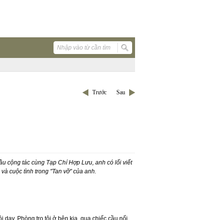
Trước
Sau
 cộng tác cùng Tạp Chí Hợp Lưu, anh có lối viết
 và cuộc tình trong "Tan vỡ" của anh.
ôi dạy. Phòng trọ tôi ở bên kia, qua chiếc cầu nối