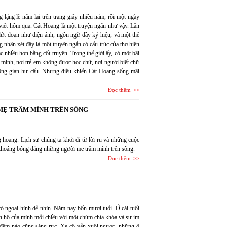
lặng lẽ nằm lại trên trang giấy nhiều năm, rồi một ngày
viết hôm qua. Cát Hoang là một truyện ngắn như vậy. Lần
, đứt đoạn như điện ảnh, ngôn ngữ đầy ký hiệu, và một thế
nhận xét đây là một truyện ngắn có cấu trúc của thơ hiện
c nhiều hơn bằng cốt truyện. Trong thế giới ấy, có một bãi
 minh, nơi trẻ em không được học chữ, nơi người biết chữ
 không gian hư cấu. Nhưng điều khiến Cát Hoang sống mãi
Đọc thêm
MẸ TRẦM MÌNH TRÊN SÔNG
 hoang. Lịch sử chúng ta khởi đi từ lời ru và những cuộc
 thoáng bóng dáng những người mẹ trầm mình trên sông.
Đọc thêm
có ngoại hình dễ nhìn. Năm nay bốn mươi tuổi. Ở cái tuổi
ăn hộ của mình mỗi chiều với một chùm chìa khóa và sự im
 đêm nào cũng sáng rực. Xe cộ vẫn xuôi ngược, những ô