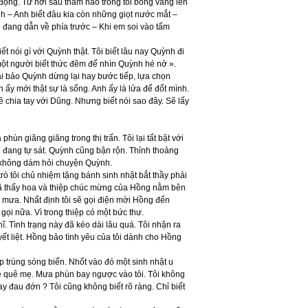
động. Từ nơi sâu thẳm nào trong tôi bỗng vang lên
ạnh – Anh biết đâu kia còn những giọt nước mắt –
 đang dẫn về phía trước – Khi em soi vào tấm
ết nói gì với Quỳnh thật. Tôi biết lâu nay Quỳnh đi
một người biết thức đêm để nhìn Quỳnh hé nở ».
hải bảo Quỳnh dừng lại hay bước tiếp, lựa chọn
 ấy mới thật sự là sống. Anh ấy là lửa để đốt mình.
 chia tay với Dũng. Nhưng biết nói sao đây. Sẽ lấy
n giăng giăng trong thị trấn. Tôi lại tất bật với
nh đang tự sát. Quỳnh cũng bận rộn. Thỉnh thoảng
, không dám hỏi chuyện Quỳnh.
rò tôi chủ nhiệm tặng bánh sinh nhật bắt thầy phải
 đã thấy hoa và thiệp chúc mừng của Hồng nằm bên
mưa. Nhất định tôi sẽ gọi điện mời Hồng đến
ọi nữa. Vì trong thiệp có một bức thư.
ĩ. Tình trạng này đã kéo dài lâu quá. Tôi nhận ra
ết liệt. Hồng bảo tình yêu của tôi dành cho Hồng
p trùng sóng biển. Nhốt vào đó một sinh nhật u
ề quê mẹ. Mưa phùn bay ngược vào tôi. Tôi không
 đau đớn ? Tôi cũng không biết rõ ràng. Chỉ biết