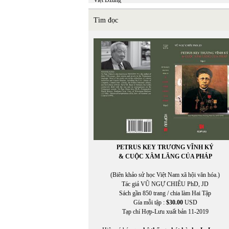
Việt Dzũng
Việt Khang
VIỆT MINH
Tìm đọc
Việt Nguyên
Việt Phương
VIỆT TRÚC
VIETNAM FILM CLUB
VIETNAM FILM CLUB, CHU LYNH, THỤY KHU
VIETNAM.NET
VĨNH HẢO
VĨNH THÔNG
VNDC Radio
VÕ CÔNG LIÊM
VÕ ĐÌNH
VÕ KỲ ĐIỀN
Võ Phiến
PETRUS KEY TRƯƠNG VĨNH KÝ
Võ Thị Như Mai
& CUỘC XÂM LĂNG CỦA PHÁP
Võ Thị Xuân Hà
VÕ VIỆT DŨNG
(Biên khảo sử học Việt Nam xã hội văn hóa.)
VOA ASIA
Tác giả VŨ NGỰ CHIÊU PhD, JD
VOA Tiếng Việt
Sách gần 850 trang / chia làm Hai Tập
VŨ ÁNH
Gía mỗi tập :
$30.00
USD
Vũ Đảm
Tạp chí Hợp-Lưu xuất bản 11-2019
Vũ Đỗ Hoàng
VŨ DY