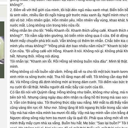
không?".
2. Đêm về với thế giới của mình, tôi bật đèn ngủ màu xanh nhạt. Biển bốn 
là sinh viên, nhiều lần tôi ngồi hàng giờ trước màu xanh ấy. Nghĩ mình như b
dội vô bờ. Hồn nhiên giận. Hồn nhiên yêu. Hồn nhiên vẫy vùng, khao khát.
nước mắt. Lòng không còn trong trẻo nữa rồi.
Hồng nhắn tin cho tôi: "Hiểu Khanh rồi. Khanh thích uống café. Khanh thích
không?". Tôi nằm sấp trên giường, bỏ biển nhìn sông qua ô cửa. Để di động 
Ê
Mười mấy chuyến phà trôi xuôi. Vẫn không có thêm tin nhắn. Chắc bên kia cũn
mình yêu nhau không?" "Hồng phải đợi bao nhiêu năm nữa?" "Khanh bị bệnh
Còn nữa. "Đi uống café với Hồng. Khanh ít nói. Không nói gì. Không phải K
hết. Nhưng thôi. Hồng nói đúng.
Tôi nhắn lại: "Khanh xin lỗi. Rồi Hồng sẽ không buồn nữa đâu". Mình tệ th
mình.
Hồng không có nỗi buồn vặt vãnh. Hồng đã vẽ ra cho tôi một bức tranh tương 
xinh nhìn ra sông trước mặt. Tha hồ lãng mạn để viết. Tôi không cần dạy thê
đủ. Và Hồng cũng đã định không mời ai trong đám cưới. Tôi điểm vào bức t
nụ cười tôi rất thật. Nhiều người đã mắc bẫy cái cười của tôi.
Có lần tôi nói với Quỳnh rằng: Hồng không như biển, không như sông, mà như
bên bờ hồ. Nhưng càng ngày đau đớn nhận ra rằng hồ thì trong mà sao soi 
3. Vẫn còn tháng sáu. Tôi thường thức dậy sau nắng. Mở mắt ra đã thấy n
cũng vàng lên rực rỡ. Như mơ. Sông lặng lẽ trôi ngang thị trấn trong sắc v
Vậy mà hai năm nữa mình ba mươi rồi đấy. Vậy mà tay mình vẫn còn trắng đấ
Ngược dòng sông này hơn ba mươi cây là quê tôi. Phải qua sông mới về nhà
mình thấy mấy cụm nhà xa vắng. Buồn hiu hắt. Mẹ bảo: "Sao lại buồn?" Tôi