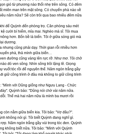
ngọn gió từ phương nào thổi nhẹ trên sông. Có đêm
ất miên man trên mặt sông. Có chuyến phà nào về
nhiêu năm nữa? Sẽ còn trôi qua bao nhiêu đêm nữa
i ít khi để Quỳnh đến phòng trọ. Căn phòng sáu mét
 kệ cười bí hiểm, mỉa mai. Nghèo mà sĩ. Tôi mua
mông hơn. Bốn bề là biển. Tôi ở giữa sóng gió mà
đại dương.
a nhưng cũng phải dạy. Thời gian rỗi nhiều hơn
chuyến phà, thả mình giữa biển…
 ven đường cũng vàng lên rực rỡ. Như mơ. Tôi chở
ào đó ven sông. Nhìn sông trôi lặng lẽ. Giọng
y vuốt tóc rồi để nguyên thế. Năm ngón trắng gầy
 đi giữ công trình ở đâu mà không lo giữ công trình
ảo: "Mình với Dũng giống như Ngưu Lang - Chức
 đày". Quỳnh bảo: "Dũng nói chờ vài năm nữa.
dỗi. Thế mà hai năm nữa là mình ba mươi rồi
g còn nằm giữa biển kia. Tôi bảo: "Vợ đâu?".
nh không nói gì. Tôi biết Quỳnh đang nghĩ gì.
t rợp. Năm ngón trắng gầy vùi trong tóc đen. Quỳnh
ũng không biết nữa. Tôi bảo: "Mình với Quỳnh
 Tôi hỏi: "Tôi đang làm khổ người khác phải