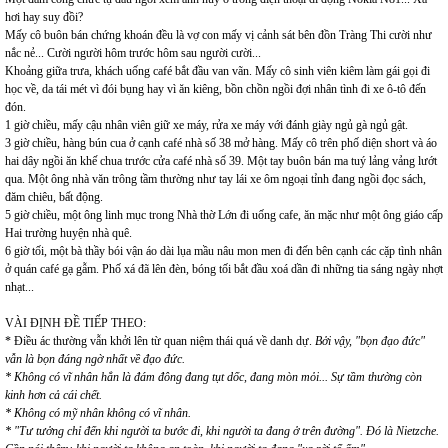
hơi hay suy đồi?
Mấy cô buôn bán chứng khoán đều là vợ con mấy vị cảnh sát bên đồn Tràng Thi cười như
nắc nẻ... Cười người hôm trước hôm sau người cười...
Khoảng giữa trưa, khách uống café bắt đầu van vãn. Mấy cô sinh viên kiêm làm gái gọi đi
học về, da tái mét vì đói bụng hay vì ăn kiêng, bồn chồn ngồi đợi nhân tình đi xe ô-tô đến
đón.
1 giờ chiều, mấy cậu nhân viên giữ xe máy, rửa xe máy với đánh giày ngủ gà ngủ gật.
3 giờ chiều, hàng bún cua ở cạnh café nhà số 38 mở hàng. Mấy cô trên phố diện short và áo
hai dây ngồi ăn khế chua trước cửa café nhà số 39. Một tay buôn bán ma tuý lảng vảng lướt
qua. Một ông nhà văn trông tầm thường như tay lái xe ôm ngoại tỉnh đang ngồi đọc sách,
đăm chiêu, bất động.
5 giờ chiều, một ông linh mục trong Nhà thờ Lớn đi uống cafe, ăn mặc như một ông giáo cấp
Hai trường huyện nhà quê.
6 giờ tối, một bà thầy bói vận áo dài lụa mầu nâu mon men đi đến bên cạnh các cặp tình nhân
ở quán café gạ gẫm. Phố xá đã lên đèn, bóng tối bắt đầu xoá dần đi những tia sáng ngày nhợt
nhạt...
VÀI ĐỊNH ĐỀ TIẾP THEO:
* Điều ác thường vẫn khởi lên từ quan niệm thái quá về danh dự.
Bởi vậy, "bọn đạo đức"
vẫn là bọn đáng ngờ nhất về đạo đức.
* Không có vĩ nhân hẳn là đám đông đang tụt dốc, đang mòn mỏi... Sự tầm thường còn
kinh hơn cả cái chết.
* Không có mỹ nhân không có vĩ nhân.
* "Tư tưởng chỉ đến khi người ta bước đi, khi người ta đang ở trên đường". Đó là Nietzche.