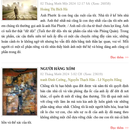
02 Tháng Mười Một 2024
12:17 SA
(Xem: 26058)
Hoàng Thị Bích Hà
Anh Phước là con ông cậu ruột của tôi. Nhà tôi ở kế bên nhà
anh. Anh thứ nhất mà cũng là con duy nhất của cậu tôi nên anh
em chúng tôi thường gọi anh là anh Hai Phước. / Anh mồ côi cha từ thuở chưa lọt lòng. Anh
có tuổi thơ thật “dữ dội”. (Tuổi thơ dữ dội- tên tác phẩm của nhà văn Phùng Quán). Trong
tác phẩm, các cậu thiếu niên trẻ tuổi ấy đều có một câu chuyện riêng đầy cảm xúc, những
hoàn cảnh éo le không ngờ tới nhưng họ vẫn đối diện bằng tinh thần lạc quan, vui vẻ. Mỗi
người có một số phận riêng và tôi nhìn thấy hình ảnh một thế hệ và bóng dáng anh cũng có
phần trong đó.
Đọc thêm
NGƯỜI HÀNG XÓM
02 Tháng Mười 2024
5:02 CH
(Xem: 23619)
tranh Đinh Cường
,
Nguyễn Thạch Hãn - Lê Nguyên Hằng
Chồng tôi bị bạo bệnh qua đời được vài năm thì tôi quyết định
bán căn nhà cũ và văn phòng địa ốc của anh ấy để dời đi nơi
khác, cố quên đi môt dĩ vãng đau thương. Tôi đã quá mệt mỏi
với công việc làm ăn mà xưa kia anh ấy luôn gánh vác những
phần nặng nhọc nhất. Chồng tôi là một người hiền hòa, hoạt bát
rất lo cho vợ con, cho nên sự ra đi của anh ấy đã mang theo
không những một chỗ dựa vững chắc cho mẹ con tôi mà cả linh
hồn và thể xác của tôi.
Đọc thêm