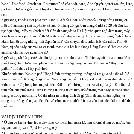
hàng " Fast food- Snack bar- Restaurant" hé cửa nhận hàng. Anh Quyền người cao lớn, lưng
gù trông như con gấu. Cậu Quyết em trai anh ta đứng cạnh trông chẳng khác gì một đứa bé
con.
5 giờ sáng, khoảng trời phía trên Tháp Rùa ở hồ Hoàn Kiếm bắt đầu hưng hửng bừng lên
một thứ ánh sáng thật huyền ảo và rực rỡ. Hàng xôi gà, bún thang ở nhà số 29 bắt đầu lục
tục dọn hàng. Mấy vị khách ở Sài Gòn đi công tác ra Hà Nội vẫn quen ngủ đêm trong mấy
khách sạn dưới phố Cầu Gỗ thường đi bộ đến đây ăn sáng. Họ coi việc ăn sáng ở phố Hàng
Hành là một trong những "nét đẹp văn hoá" của chuyến đi ra miền Bắc của mình. Khi về
Nam, vị béo ngậy của xôi gà và thanh thanh của bát bún thang Hàng Hành sẽ làm cho các
anh hai, chị hai ngơ ngẩn nhớ đời.
6 giờ sáng, các hàng café bắt đầu lục tục mở cửa dọn hàng. Từ lúc này tới khoảng nửa đêm,
phố Hàng Hành bước vào phiên chợ đô hội thường ngày của nó. Phù hoa ư? Hay phù
phiếm? Phù du ư? Hay phù thời...
Khuôn mặt tinh thần của phố Hàng Hành thường thường không có nét gì là sâu sắc cả. Nó
không mơ ngủ. Không nồng nhiệt. Nó không gay cấn. Không sát phạt. Có sự điệu đà, có sự
khinh mạn. Có phởn phơ cùng sĩ diện. Đôi khi có những ưu tư và vô nghĩa lý... Khuôn mặt
tinh thần của phố Hàng Hành thường thường ít khi thay đổi ở trong một ngày, ở trong một
tháng, ở trong một năm... Có thể nhận ra những định đề gì (định đề hay châm ngôn?) từ
trong nhịp sống bề ngoài đều đều, vô cảm của con phố phù hoa vào loại bậc nhất của thành
phố này?
VÀI ĐỊNH ĐỀ ĐẦU TIÊN:
* Ở đâu có trật tự thiết lập ở đấy hoặc có hiền nhân quân tử, nếu không ắt hẳn có những bàn
tay tàn bạo dự vào.
Ừ, có hai trong một.
* Cái gì không giết anh sẽ khiến cho anh mạnh mẽ hơn- đương nhiên, nguy hiểm hơn.