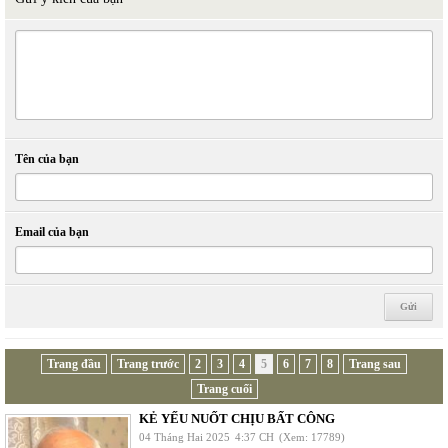
Tên của bạn
Email của bạn
Trang đầu
Trang trước
2
3
4
5
6
7
8
Trang sau
Trang cuối
KẺ YẾU NUỐT CHỊU BẤT CÔNG
04 Tháng Hai 2025
4:37 CH
(Xem: 17789)