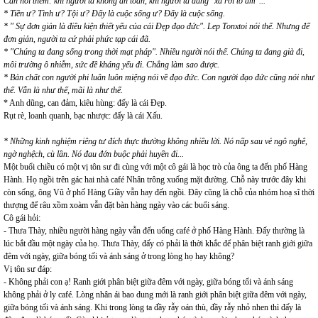
Cần nói thêm: khi người ta không an toàn, khi người ta đang "xa rời tổ ấm"...
* Tiền ư? Tình ư? Tội ư? Đấy là cuộc sống ư? Đấy là cuộc sống.
* " Sự đơn giản là điều kiện thiết yếu của cái Đẹp đạo đức". Lep Tonxtoi nói thế. Nhưng để
đơn giản, người ta cứ phải phức tạp cái đã.
* "Chúng ta đang sống trong thời mạt pháp". Nhiều người nói thế. Chúng ta đang già đi,
môi trường ô nhiễm, sức đề kháng yếu đi. Chẳng làm sao được.
* Bản chất con người phi luân luôn miệng nói về đạo đức. Con người đạo đức cũng nói như
thế. Vẫn là như thế, mãi là như thế.
* Anh dũng, can đảm, kiêu hùng: đấy là cái Đẹp.
Rụt rè, loanh quanh, bạc nhược: đấy là cái Xấu.
* Những kinh nghiệm riêng tư đích thực thường không nhiều lời. Nó nấp sau vẻ ngô nghê,
ngờ nghệch, cù lần. Nó đau đớn buộc phải huyền đi...
Một buổi chiều có một vị tôn sư đi cùng với một cô gái là học trò của ông ta đến phố Hàng
Hành. Họ ngồi trên gác hai nhà café Nhân trông xuống mặt đường. Chỗ này trước đây khi
còn sống, ông Vũ ở phố Hàng Giầy vẫn hay đến ngồi. Đây cũng là chỗ của nhóm hoạ sĩ thời
thượng để râu xồm xoàm vẫn đặt bàn hàng ngày vào các buổi sáng.
Cô gái hỏi:
- Thưa Thày, nhiều người hàng ngày vẫn đến uống café ở phố Hàng Hành. Đấy thường là
lúc bắt đầu một ngày của họ. Thưa Thày, đấy có phải là thời khắc để phân biệt ranh giới giữa
đêm với ngày, giữa bóng tối và ánh sáng ở trong lòng họ hay không?
Vị tôn sư đáp:
- Không phải con ạ! Ranh giới phân biệt giữa đêm với ngày, giữa bóng tối và ánh sáng
không phải ở ly café. Lòng nhân ái bao dung mới là ranh giới phân biệt giữa đêm với ngày,
giữa bóng tối và ánh sáng. Khi trong lòng ta đầy rẫy oán thù, đầy rẫy nhỏ nhen thì đấy là