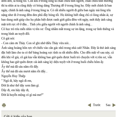
đêm đen, là bóng tối. Còn khi ở trong lòng ta chan chứa tình người, chan chứa tình thương
thì ta nhìn ai ta cũng thấy có bóng dáng Thượng đế ở trong lòng họ. Đấy mới chính là ban
ngày, chính là ánh sáng ở trong lòng ta. Có rất nhiều người đi giữa ban ngày mà lòng trĩu
nặng như đi ở trong đêm đen phủ đầy bóng tối. Họ không biết rằng chỉ có lòng nhân ái, sự
bao dung mới giúp cho họ phân biệt được ranh giới giữa đêm với ngày, mới thấy ánh sáng
mặt trời rực rỡ ở đâu... Tình yêu giữa người với người chính là ánh sáng...
Cô học trò trìu mến nhìn vị tôn sư. Ông nhắm mắt trong sự im lặng, trong sự linh thiêng và
trong bình an tuyệt đối.
Cô gái nói:
- Con cám ơn Thày. Con sẽ ghi nhớ điều Thày vừa nói...
Ánh sáng hoàng hôn rực rỡ chiếu vào căn gác nhỏ trong nhà café Nhân. Đây là thứ ánh sáng
đặc biệt làm cho ta có thể bàng hoàng sực tỉnh ra rất nhiều điều. Cho đến mãi về sau này, cả
đến khi về già, cô gái kia vẫn không bao giờ quên được buổi trò chuyện với vị tôn sư, vẫn
không bao giờ quên được cái ánh sáng kỳ diệu tuyệt vời ở trong buổi chiều hôm ấy.
Ấy thế mà đã sáu năm rồi đấy.
Ấy thế mà đã sáu mươi năm rồi đấy...
Nguyễn Huy Thiệp
" Ngủ đi, hãy ngủ đi em,
Đời là như thế dậy xem làm gì.
Dậy đi, em hãy dậy đi,
Đời là huyễn mộng có gì mà mơ?"
Trước
Sau
Gửi ý kiến của bạn