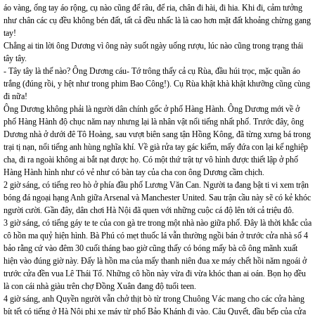
áo vàng, ống tay áo rộng, cụ nào cũng để râu, để ria, chân đi hài, đi hia. Khi đi, cảm tưởng
như chân các cụ đều không bén đất, tất cả đều nhấc là là cao hơn mặt đất khoảng chừng gang
tay!
Chẳng ai tin lời ông Dương vì ông này suốt ngày uống rượu, lúc nào cũng trong trạng thái
tây tây.
- Tây tây là thế nào? Ông Dương cáu- Tớ trông thấy cả cụ Rùa, đầu húi trọc, mặc quần áo
trắng (đúng rồi, y hệt như trong phim Bao Công!). Cụ Rùa khật khà khật khưỡng cũng cùng
đi nữa!
Ông Dương không phải là người dân chính gốc ở phố Hàng Hành. Ông Dương mới về ở
phố Hàng Hành độ chục năm nay nhưng lại là nhân vật nổi tiếng nhất phố. Trước đây, ông
Dương nhà ở dưới đê Tô Hoàng, sau vượt biên sang tận Hồng Kông, đã từng xưng bá trong
trại tị nạn, nổi tiếng anh hùng nghĩa khí. Về già rửa tay gác kiếm, mấy đứa con lại kế nghiệp
cha, đi ra ngoài không ai bắt nạt được họ. Có một thứ trật tự vô hình được thiết lập ở phố
Hàng Hành hình như có vẻ như có bàn tay của cha con ông Dương cầm chịch.
2 giờ sáng, có tiếng reo hò ở phía đầu phố Lương Văn Can. Người ta đang bật ti vi xem trận
bóng đá ngoại hạng Anh giữa Arsenal và Manchester United. Sau trận cầu này sẽ có kẻ khóc
người cười. Gần đây, dân chơi Hà Nội đã quen với những cuộc cá độ lên tới cả triệu đô.
3 giờ sáng, có tiếng gáy te te của con gà tre trong một nhà nào giữa phố. Đây là thời khắc của
cô hồn ma quỷ hiện hình. Bà Phú có mẹt thuốc lá vẫn thường ngồi bán ở trước cửa nhà số 4
bảo rằng cứ vào đêm 30 cuối tháng bao giờ cũng thấy có bóng mấy bà cô ông mãnh xuất
hiện vào đúng giờ này. Đấy là hồn ma của mấy thanh niên đua xe máy chết hồi năm ngoái ở
trước cửa đền vua Lê Thái Tổ. Những cô hồn này vừa đi vừa khóc than ai oán. Bọn họ đều
là con cái nhà giàu trên chợ Đồng Xuân đang độ tuổi teen.
4 giờ sáng, anh Quyền người vẫn chở thịt bò từ trong Chuông Vác mang cho các cửa hàng
bít tết có tiếng ở Hà Nội phi xe máy từ phố Bảo Khánh đi vào. Cậu Quyết, đầu bếp của cửa