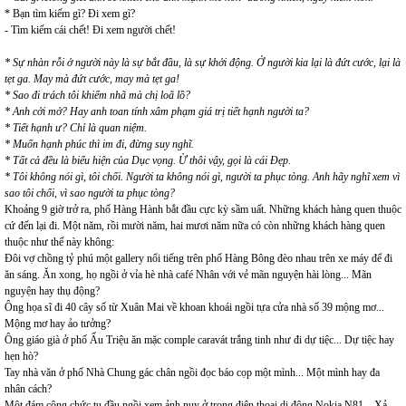
* Bạn tìm kiếm gì? Đi xem gì?
- Tìm kiếm cái chết! Đi xem người chết!
* Sự nhàn rỗi ở người này là sự bắt đầu, là sự khởi động. Ở người kia lại là đứt cước, lại là
tẹt ga. May mà đứt cước, may mà tẹt ga!
* Sao đi trách tôi khiếm nhã mà chị loã lồ?
* Anh cởi mở? Hay anh toan tính xâm phạm giá trị tiết hạnh người ta?
* Tiết hạnh ư? Chỉ là quan niệm.
* Muốn hạnh phúc thì im đi, đừng suy nghĩ.
* Tất cả đều là biểu hiện của Dục vọng. Ừ thôi vậy, gọi là cái Đẹp.
* Tôi không nói gì, tôi chối. Người ta không nói gì, người ta phục tòng. Anh hãy nghĩ xem vì
sao tôi chối, vì sao người ta phục tòng?
Khoảng 9 giờ trở ra, phố Hàng Hành bắt đầu cực kỳ sầm uất. Những khách hàng quen thuộc
cứ đến lại đi. Một năm, rồi mười năm, hai mươi năm nữa có còn những khách hàng quen
thuộc như thế này không:
Đôi vợ chồng tỷ phú một gallery nổi tiếng trên phố Hàng Bông đèo nhau trên xe máy để đi
ăn sáng. Ăn xong, họ ngồi ở vỉa hè nhà café Nhân với vẻ mãn nguyện hài lòng... Mãn
nguyện hay thụ động?
Ông họa sĩ đi 40 cây số từ Xuân Mai về khoan khoái ngồi tựa cửa nhà số 39 mộng mơ...
Mộng mơ hay ảo tưởng?
Ông giáo già ở phố Ấu Triệu ăn mặc comple caravát trắng tinh như đi dự tiệc... Dự tiệc hay
hẹn hò?
Tay nhà văn ở phố Nhà Chung gác chân ngồi đọc báo cọp một mình... Một mình hay đa
nhân cách?
Một đám công chức tụ đầu ngồi xem ảnh nuy ở trong điện thoại di động Nokia N81... Xả