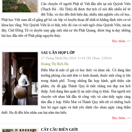
Câu chuyện về người Phật tử Việt đầu tiên tại núi Quỳnh Viên
(Thạch Hà - Hà Tĩnh) đã được thư tịch cổ nói đến nhiều kể từ
đời Trần; và cho đến thời hiện đại, nhiều nhà nghiên cứu sử học,
Phật học Việt nam đã cố gắng gỡ bỏ các lớp vỏ huyền thoại để nhất trí khẳng định trên cơ sở
khoa học rằng: Núi Quỳnh Viên là có thật, trên đó còn có một ngôi chùa Quỳnh Viên, mà tại
đây, Chử Đồng Tử có duyên may gặp một nhà sư tên Phật Quang, được ông ta dạy những
bài học đầu tiên về Phật pháp nguyên thủy.
Đọc thêm
SAU LẦN HỌP LỚP
17 Tháng Mười Hai 2024
11:41 CH
(Xem: 21924)
Hoàng Thị Bích Hà
Hiền Mai là một cô gái có học thức và nhan sắc. Cô đang làm
trưởng phòng của một đơn vị kinh doanh, thuộc một công ty lớn
trong thành phố. Trong những lần họp hành, giới thiệu sản
phẩm, chị đã gặp Thành Quy là một chàng trai đẹp trai lịch
thiệp. Anh đang làm quản lý tại một công ty khác. Hai người nói
chuyện với nhau bắt đầu từ công việc và cảm thấy ngày càng
tâm đầu ý hợp. Hiền Mai và Thành Quy tiến tới có những buổi
hẹn hò ngọt ngào và tình yêu dành cho nhau ngày càng thắm
thiết. Họ đi đến hôn nhân sau hai năm tìm hiểu.
Đọc thêm
CÂY CẦU BIÊN GIỚI