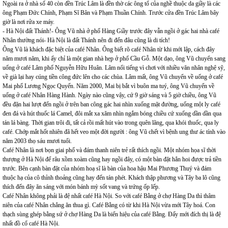
Ngoài ra ở nhà số 40 còn đền Trúc Lâm là đền thờ các ông tổ của nghề thuộc da giầy là các
ông Phạm Đức Chính, Phạm Sĩ Bân và Phạm Thuần Chính. Trước cửa đền Trúc Lâm bây
giờ là nơi rửa xe máy.
- Hà Nội đất Thánh!- Ông Vũ nhà ở phố Hàng Giầy trước đây vẫn ngồi ở gác hai nhà café
Nhân thường nói- Hà Nội là đất Thánh nên đi đến đâu cũng là di tích!
Ông Vũ là khách đặc biệt của café Nhân. Ông biết rõ café Nhân từ khi mới lập, cách đây
năm mươi năm, khi ấy chỉ là một gian nhà hẹp ở phố Cầu Gỗ. Một dạo, ông Vũ chuyển sang
uống ở café Lâm phố Nguyễn Hữu Huân. Lâm nổi tiếng vì chơi với nhiều văn nhân nghệ sỹ,
về già lại hay cúng tiền công đức lên cho các chùa. Lâm mất, ông Vũ chuyển về uống ở café
Mai phố Lương Ngọc Quyến. Năm 2000, Mai bị bắt vì buôn ma tuý, ông Vũ chuyển về
uống ở café Nhân Hàng Hành. Ngày nào cũng vậy, cứ 9 giờ sáng và 5 giờ chiều, ông Vũ
đều đặn hai lượt đến ngồi ở trên ban công gác hai nhìn xuống mặt đường, uống một ly café
đen đá và hút thuốc lá Camel, đôi mắt xa xăm nhìn ngắm bóng chiều cứ xuống dần dần qua
tán lá bàng. Thời gian trôi đi, tất cả rồi mất hút vào trong quên lãng, qua khói thuốc, qua ly
café. Chớp mắt hốt nhiên đã hết veo một đời người : ông Vũ chết vì bệnh ung thư ác tính vào
năm 2003 thọ sáu mươi tuổi.
Café Nhân là nơi bọn giai phố và đám thanh niên trẻ rất thích ngồi. Một nhóm họa sĩ thời
thượng ở Hà Nội để râu xồm xoàm cũng hay ngồi đây, có một bàn đặt hẳn hoi được trả tiền
trước. Bên cạnh bàn đặt của nhóm hoạ sĩ là bàn của hoa hậu Mai Phương Thuý và đám
thuộc hạ của cô thỉnh thoảng cũng hay đến tán phét. Khách thập phương và Tây ba lô cũng
thích đến đây ăn sáng với món bánh mỳ sốt vang và trứng ốp lếp.
Café Nhân không phải là đệ nhất café Hà Nội. So với café Bằng ở chợ Hàng Da thì thâm
niên của café Nhân chẳng ăn thua gì. Café Bằng có từ khi Hà Nội vừa mới Tây hoá. Con
thạch sùng ghép bằng sứ ở chợ Hàng Da là biển hiệu của café Bằng. Đấy mới đích thị là đệ
nhất đồ cổ café Hà Nội.