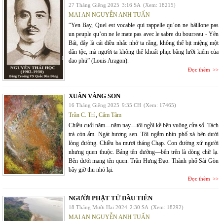
27 Tháng Giêng 2025
3:16 SA
(Xem: 18215)
MAI AN NGUYỄN ANH TUẤN
“Yen Bay, Quel est vocable qui rappelle qu’on ne bâillone pas
un peuple qu’on ne le mate pas avec le sabre du bourreau - Yên
Bái, đây là cái điều nhắc nhở ta rằng, không thể bịt miệng một
dân tộc, mà người ta không thể khuất phục bằng lưỡi kiếm của
đao phủ” (Louis Aragon).
Đọc thêm
XUÂN VÀNG SON
16 Tháng Giêng 2025
9:35 CH
(Xem: 17465)
Trần C. Trí
,
Cẩm Tâm
Chiều cuối năm—năm nay—tôi ngồi kề bên vuông cửa sổ. Tách
trà còn ấm. Ngát hương sen. Tôi ngắm nhìn phố xá bên dưới
lòng đường. Chiều ba mươi tháng Chạp. Con đường xứ người
nhưng quen thuộc. Bảng tên đường—bên trên là dòng chữ lạ.
Bên dưới mang tên quen. Trần Hưng Đạo. Thành phố Sài Gòn
bây giờ thu nhỏ lại.
Đọc thêm
NGƯỜI PHẬT TỬ ĐẦU TIÊN
18 Tháng Mười Hai 2024
2:30 SA
(Xem: 18292)
MAI AN NGUYỄN ANH TUẤN