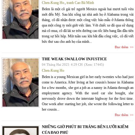
Chen-Kung Ho
,
tranh Cao Bá Minh
Belen là một cô gái trẻ người Mexico ngoài hai mươi tuổi vừa
mới đến Mỹ. Sau khi sống tại nhà anh họ ở Alabama trong vài
tháng, cô đã nhận được một công việc bảo mẫu ở Atlanta thông
qua một công ty môi giới việc làm. Với chiếc xe đã qua sử dụng
mà cô mua, cô đã lái xe trên đường cao tốc liên bang lần đầu tiên
trong sự hồi hộp. Một tuần sau khi bắt đầu công việc, cô đã viết
bức thư sau cho anh họ của mình...
Đọc thêm
THE WEAK SWALLOW INJUSTICE
04 Tháng Hai 2025
4:29 CH
(Xem: 17445)
Chen-Kung Ho
Belen is a young Mexican girl in her early twenties who had just
come to America. After living at her cousin's house in Alabama
for a few months, she got a job as a nanny in Atlanta through an
employment agency. With the used car she bought, she
nervously drove down the interstate highway for the first time.
One week after starting her job, she wrote the following letter to
her cousin...
Đọc thêm
NHỮNG GIỜ PHÚT BI TRÁNG BÊN LƯỠI KIẾM
CỦA ĐAO PHỦ