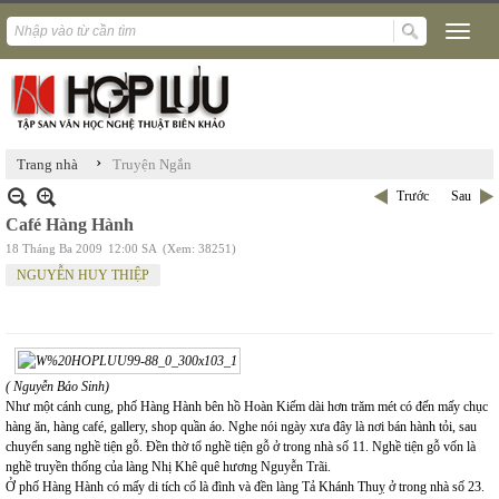
›
Trang nhà
Truyện Ngắn
Trước
Sau
Café Hàng Hành
18 Tháng Ba 2009
12:00 SA
(Xem: 38251)
NGUYỄN HUY THIỆP
( Nguyễn Bảo Sinh)
Như một cánh cung, phố Hàng Hành bên hồ Hoàn Kiếm dài hơn trăm mét có đến mấy chục
hàng ăn, hàng café, gallery, shop quần áo. Nghe nói ngày xưa đây là nơi bán hành tỏi, sau
chuyển sang nghề tiện gỗ. Đền thờ tổ nghề tiện gỗ ở trong nhà số 11. Nghề tiện gỗ vốn là
nghề truyền thống của làng Nhị Khê quê hương Nguyễn Trãi.
Ở phố Hàng Hành có mấy di tích cổ là đình và đền làng Tả Khánh Thuỵ ở trong nhà số 23.