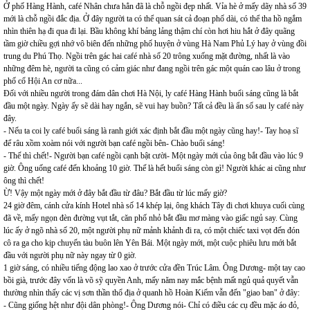
Ở phố Hàng Hành, café Nhân chưa hẳn đã là chỗ ngồi đẹp nhất. Vỉa hè ở mấy dãy nhà số 39
mới là chỗ ngồi đắc địa. Ở đây người ta có thể quan sát cả đoạn phố dài, có thể tha hồ ngắm
nhìn thiên hạ đi qua đi lại. Bầu không khí bảng lảng thậm chí còn hơi hiu hắt ở đây quãng
tầm giờ chiều gợi nhớ vô biên đến những phố huyện ở vùng Hà Nam Phủ Lý hay ở vùng đồi
trung du Phú Thọ. Ngồi trên gác hai café nhà số 20 trông xuống mặt đường, nhất là vào
những đêm hè, người ta cũng có cảm giác như đang ngồi trên gác một quán cao lâu ở trong
phố cổ Hội An cơ nữa...
Đối với nhiều người trong đám dân chơi Hà Nội, ly café Hàng Hành buổi sáng cũng là bắt
đầu một ngày. Ngày ấy sẽ dài hay ngắn, sẽ vui hay buồn? Tất cả đều là ẩn số sau ly café này
đây.
- Nếu ta coi ly café buổi sáng là ranh giới xác định bắt đầu một ngày cũng hay!- Tay hoạ sĩ
để râu xồm xoàm nói với người bạn café ngồi bên- Chào buổi sáng!
- Thế thì chết!- Người bạn café ngồi cạnh bật cười- Một ngày mới của ông bắt đầu vào lúc 9
giờ. Ông uống café đến khoảng 10 giờ. Thế là hết buổi sáng còn gì! Người khác ai cũng như
ông thì chết!
Ừ! Vậy một ngày mới ở đây bắt đầu từ đâu? Bắt đầu từ lúc mấy giờ?
24 giờ đêm, cánh cửa kính Hotel nhà số 14 khép lại, ông khách Tây đi chơi khuya cuối cùng
đã về, mấy ngọn đèn đường vụt tắt, căn phố nhỏ bắt đầu mơ màng vào giấc ngủ say. Cùng
lúc ấy ở ngõ nhà số 20, một người phụ nữ mảnh khảnh đi ra, có một chiếc taxi vọt đến đón
cô ra ga cho kịp chuyến tàu buôn lên Yên Bái. Một ngày mới, một cuộc phiêu lưu mới bắt
đầu với người phụ nữ này ngay từ 0 giờ.
1 giờ sáng, có nhiều tiếng động lao xao ở trước cửa đền Trúc Lâm. Ông Dương- một tay cao
bồi già, trước đây vốn là võ sỹ quyền Anh, mấy năm nay mắc bệnh mất ngủ quả quyết vẫn
thường nhìn thấy các vị sơn thần thổ địa ở quanh hồ Hoàn Kiếm vẫn đến "giao ban" ở đây:
- Cũng giống hệt như đội dân phòng!- Ông Dương nói- Chỉ có điều các cụ đều mặc áo đỏ,