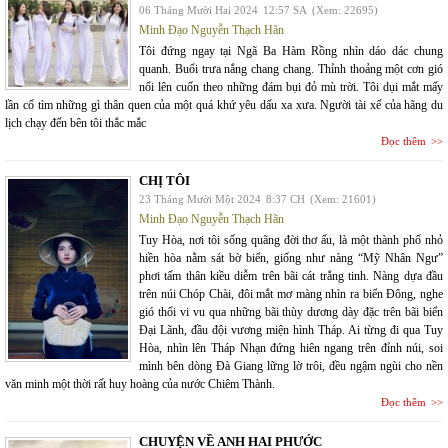
06 Tháng Mười Hai 2024
12:57 SA
(Xem: 22695)
Minh Đạo Nguyễn Thạch Hãn
Tôi đứng ngay tại Ngã Ba Hàm Rồng nhìn dáo dác chung
quanh. Buổi trưa nắng chang chang. Thỉnh thoảng một cơn gió
nổi lên cuốn theo những đám bụi đỏ mù trời. Tôi dụi mắt mấy
lần cố tìm những gì thân quen của một quá khứ yêu dấu xa xưa. Người tài xế của hãng du
lịch chạy đến bên tôi thắc mắc
Đọc thêm
CHỊ TÔI
23 Tháng Mười Một 2024
8:37 CH
(Xem: 21601)
Minh Đạo Nguyễn Thạch Hãn
Tuy Hòa, nơi tôi sống quãng đời thơ ấu, là một thành phố nhỏ
hiền hòa nằm sát bờ biển, giống như nàng “Mỹ Nhân Ngư”
phơi tấm thân kiều diễm trên bãi cát trắng tinh. Nàng dựa đầu
trên núi Chóp Chài, đôi mắt mơ màng nhìn ra biển Đông, nghe
gió thổi vi vu qua những bãi thùy dương dày đặc trên bãi biển
Đại Lãnh, đầu đội vương miện hình Tháp. Ai từng đi qua Tuy
Hòa, nhìn lên Tháp Nhạn đứng hiên ngang trên đỉnh núi, soi
mình bên dòng Đà Giang lững lờ trôi, đều ngậm ngùi cho nền
văn minh một thời rất huy hoàng của nước Chiêm Thành.
Đọc thêm
CHUYỆN VỀ ANH HAI PHƯỚC