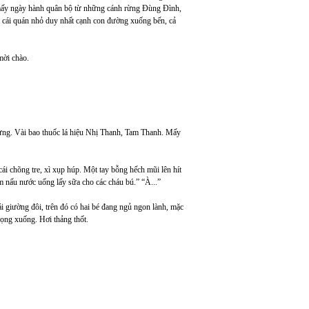
 mấy ngày hành quân bộ từ những cánh rừng Đùng Đình,
t cái quán nhỏ duy nhất cạnh con đường xuống bến, cả
mời chào.
 vừng. Vài bao thuốc lá hiệu Nhị Thanh, Tam Thanh. Mấy
ái chõng tre, xì xụp húp. Một tay bỗng hếch mũi lên hít
em nấu nước uống lấy sữa cho các cháu bú.” “À...”
ái giường đôi, trên đó có hai bé đang ngủ ngon lành, mặc
iọng xuống. Hơi thảng thốt.