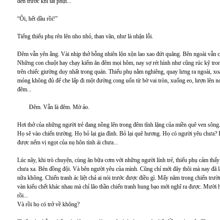
đèn trước khi tắt phụt...
“Ôi, hết dầu rồi!”
Tiếng thiếu phụ rên lên nho nhỏ, than vãn, như là nhận lỗi.
Đêm vẫn yên ắng. Vài nhịp thở bỗng nhiên lộn xộn lao xao đứt quãng. Bên ngoài vẫn ch
Những con chuột hay chạy kiếm ăn đêm mọi hôm, nay sợ rét hình như cũng rúc kỹ tron
trên chiếc giường duy nhất trong quán. Thiếu phụ nằm nghiêng, quay lưng ra ngoài, xo
mỏng không đủ để che lấp đi một đường cong uốn từ bờ vai tròn, xuống eo, lượn lên n
đêm...
Đêm. Vẫn là đêm. Mờ ảo.
Hơi thở của những người trẻ đang nồng lên trong đêm tĩnh lặng của miền quê ven sông.
Họ sẽ vào chiến trường. Họ bỏ lại gia đình. Bỏ lại quê hương. Họ có người yêu chưa?
được nếm vị ngọt của nụ hôn tình ái chưa...
Lúc nãy, khi trò chuyện, cùng ăn bữa cơm với những người lính trẻ, thiếu phụ cảm th
chưa xa. Bên đồng đội. Và bên người yêu của mình. Cũng chỉ mới đây thôi mà nay đã l
nữa không. Chiến tranh ác liệt chả ai nói trước được điều gì. Mấy năm trong chiến trườ
vàn kiểu chết khác nhau mà chỉ lão thần chiến tranh hung bạo mới nghĩ ra được. Mười ha
rồi...
Và rồi họ có trở về không?