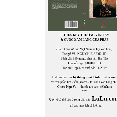
PETRUS KEY TRƯƠNG VĨNH KÝ
& CUỘC XÂM LĂNG CỦA PHÁP
(Biên khảo sử học Việt Nam xã hội văn hóa.)
Tác giả VŨ NGỰ CHIÊU PhD, JD
Sách gần 850 trang / chia làm Hai Tập
Gía mỗi tập :
$30.00
USD
Tạp chí Hợp-Lưu xuất bản 11-2019
Hiện có bán qua
hệ thống phát hành:
LuLu.com
và trên phần tìm kiếm (search) thì đánh vào hàng ch
Chieu Ngu Vu
thì các tựa sách sẽ hiện ra.
***
LuLu.co
Quý vị có thể vào đường dẫn này:
thì các tựa sách sẽ hiện ra.