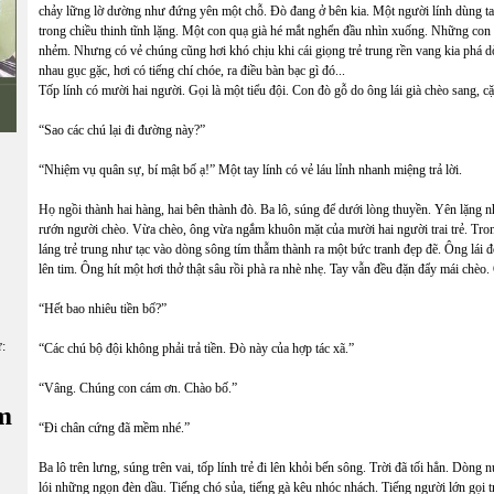
chảy lững lờ dường như đứng yên một chỗ. Đò đang ở bên kia. Một người lính dùng tay là
trong chiều thinh tĩnh lặng. Một con quạ già hé mắt nghển đầu nhìn xuống. Những con
nhẻm. Nhưng có vẻ chúng cũng hơi khó chịu khi cái giọng trẻ trung rền vang kia phá
nhau gục gặc, hơi có tiếng chí chóe, ra điều bàn bạc gì đó...
Tốp lính có mười hai người. Gọi là một tiểu đội. Con đò gỗ do ông lái già chèo sang, c
“Sao các chú lại đi đường này?”
“Nhiệm vụ quân sự, bí mật bố ạ!” Một tay lính có vẻ láu lỉnh nhanh miệng trả lời.
Họ ngồi thành hai hàng, hai bên thành đò. Ba lô, súng để dưới lòng thuyền. Yên lặng
rướn người chèo. Vừa chèo, ông vừa ngắm khuôn mặt của mười hai người trai trẻ. Tr
láng trẻ trung như tạc vào dòng sông tím thẫm thành ra một bức tranh đẹp đẽ. Ông lái đ
lên tim. Ông hít một hơi thở thật sâu rồi phà ra nhè nhẹ. Tay vẫn đều đặn đẩy mái chè
“Hết bao nhiêu tiền bố?”
ữ:
“Các chú bộ đội không phải trả tiền. Đò này của hợp tác xã.”
“Vâng. Chúng con cám ơn. Chào bố.”
m
“Đi chân cứng đã mềm nhé.”
Ba lô trên lưng, súng trên vai, tốp lính trẻ đi lên khỏi bến sông. Trời đã tối hẳn. Dòn
lói những ngọn đèn dầu. Tiếng chó sủa, tiếng gà kêu nhóc nhách. Tiếng người lớn gọi tr