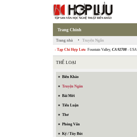
Trang Chính
›
Trang nhà
Truyện Ngắn
- Tạp Chí Hợp Lưu
Fountain Valley,
CA 92708
- USA
THỂ LOẠI
Biên Khảo
Truyện Ngắn
Bài Mới
Tiểu Luận
Thơ
Phỏng Vấn
Ký / Tùy Bút