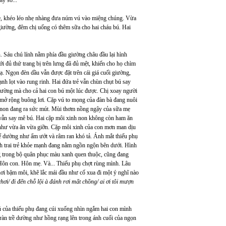
trẻ, khéo léo nhẹ nhàng đưa núm vú vào miệng chúng. Vừa
 giường, đêm chị uống có thêm sữa cho hai cháu bú. Hai
Sáu chú lính nằm phía đầu giường châu đầu lại hình
 đủ thứ trang bị trên lưng đã đủ mệt, khiến cho họ chìm
ạ. Ngọn đèn dầu vẫn được đặt trên cái giá cuối giường,
nh lọt vào rung rinh. Hai đứa trẻ vẫn chùn chụt bú say
iường mà cho cả hai con bú một lúc được. Chị xoay người
n mở rộng buông lơi. Cặp vú to mọng của đàn bà đang nuôi
nh non đang ra sức mút. Mùi thơm nồng ngậy của sữa mẹ
 vẫn say mê bú. Hai cặp môi xinh non không còn ham ăn
như vừa ăn vừa giỡn. Cặp môi xinh của con mơn man dịu
thể dường như ẩm ướt và râm ran khó tả. Ánh mắt thiếu phụ
h trai trẻ khỏe mạnh đang nằm ngồn ngộn bên dưới. Hình
ng trong bộ quân phục màu xanh quen thuộc, cũng đang
Hôn con. Hôn mẹ. Và... Thiếu phụ chợt rùng mình. Lâu
hơi bặm môi, khẽ lắc mái đầu như cố xua đi một ý nghĩ nào
chơi/ đi đến chỗ lội à đánh rơi mất chồng/ ai ơi tôi mượn
tú của thiếu phụ đang cúi xuống nhìn ngắm hai con mình
ràn trề dường như hồng rạng lên trong ánh cuối của ngọn