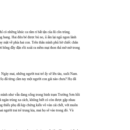
ỉ có những khúc ca râm ri bất tận của lũ côn trùng.
g hang. Hai đứa bé được bú no, ủ ấm lại ngủ ngon lành
ay mặt về phía hai con. Trên thân mình phủ hờ chiếc chăn
ơi hông đầy đặn rồi xoải ra mềm mại thon thả mờ mờ trong
 Ngày mai, những người trai trẻ ấy sẽ lên tàu, xuôi Nam.
 Họ đã từng cầm tay một người con gái nào chưa? Họ đã
ấy mình như vẫn đang sống trong binh trạm Trường Sơn hồi
à ngàn trùng xa cách, không biết có còn được gặp nhau
ng thiếu phụ đã kịp chứng kiến vô vàn cái chết, với muôn
i người trai trẻ trung kia, mai họ sẽ vào trong đó. Và