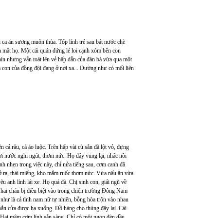
 ca ăn sương muôn thủa. Tốp lính trẻ sau bát nước chè
a mắt họ. Một cái quán đứng lẻ loi cạnh xóm bên con
ịn nhưng vẫn toát lên vẻ hấp dẫn của đàn bà vừa qua một
 con của đồng đội đang ở nơi xa... Dường như có mối liên
 cả râu, cả áo luộc. Trên hấp vài củ sắn đã lột vỏ, đựng
hơi nước nghi ngút, thơm nức. Họ đậy vung lại, nhấc nồi
nh nhẹn trong việc này, chỉ nửa tiếng sau, cơm canh đã
mở ra, thái miếng, kho mắm ruốc thơm nức. Vừa nấu ăn vừa
u anh lính lái xe. Họ quá đà. Chị sinh con, giải ngũ về
 hai cháu bị điều biệt vào trong chiến trường Đông Nam
 như là cả tình nam nữ tự nhiên, bỗng hòa trộn vào nhau
 chắn cửa được hạ xuống. Đồ hàng cho thúng đậy lại. Cái
. Hai mâm cơm lính sẵn sàng. Chỉ có một ngọn đèn dầu