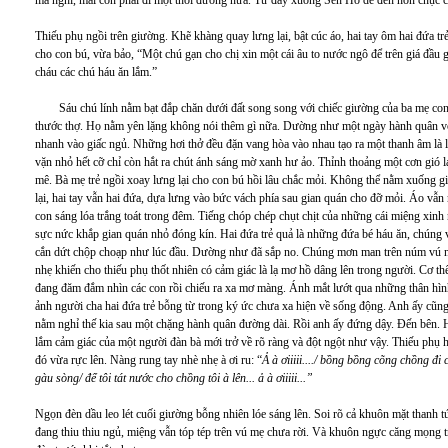
Thiếu phụ ngồi trên giường. Khẽ khàng quay lưng lại, bật cúc áo, hai tay ôm hai đứa 
cho con bú, vừa bảo, “Một chú gạn cho chị xin một cái âu to nước ngô để trên giá đầu
cháu các chú háu ăn lắm.”
Sáu chú lính nằm bạt đắp chăn dưới đất song song với chiếc giường của ba mẹ con. 
thước thợ. Họ nằm yên lặng không nói thêm gì nữa. Dường như một ngày hành quân với
nhanh vào giấc ngủ. Những hơi thở đều đặn vang hòa vào nhau tạo ra một thanh âm là l
vặn nhỏ hết cỡ chỉ còn hắt ra chút ánh sáng mờ xanh hư ảo. Thỉnh thoảng một cơn gió lạ
mê. Bà mẹ trẻ ngồi xoay lưng lại cho con bú hồi lâu chắc mỏi. Không thể nằm xuống g
lại, hai tay vẫn hai đứa, dựa lưng vào bức vách phía sau gian quán cho đỡ mỏi. Áo vẫ
con sáng lóa trắng toát trong đêm. Tiếng chóp chép chụt chịt của những cái miệng xi
sực nức khắp gian quán nhỏ đóng kín. Hai đứa trẻ quả là những đứa bé háu ăn, chúng
cắn dứt chộp choạp như lúc đầu. Dường như đã sắp no. Chúng mơn man trên núm vú 
nhẹ khiến cho thiếu phụ thốt nhiên có cảm giác là lạ mơ hồ dâng lên trong người. Cơ 
đang đăm đắm nhìn các con rồi chiếu ra xa mơ màng. Ánh mắt lướt qua những thân hìn
ảnh người cha hai đứa trẻ bỗng từ trong ký ức chưa xa hiện về sống động. Anh ấy cũ
nằm nghỉ thế kia sau một chặng hành quân đường dài. Rồi anh ấy đứng dậy. Đến bên. 
lắm cảm giác của một người đàn bà mới trở về rõ ràng và đột ngột như vậy. Thiếu phụ 
đó vừa rực lên. Nàng rung tay nhè nhẹ à ơi ru: “
Ả à ơiiiii..../ bồng bồng cõng chồng đi 
gàu sòng/ để tôi tát nước cho chồng tôi à lên... ả à ơiiiii...”
Ngọn đèn dầu leo lét cuối giường bỗng nhiên lóe sáng lên. Soi rõ cả khuôn mặt thanh 
đang thiu thiu ngủ, miệng vẫn tóp tép trên vú mẹ chưa rời. Và khuôn ngực căng mọng t