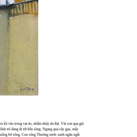
n lỏi vào trong vạt áo, nhấm nháy da thịt. Vài con quạ già
 lính trẻ đang đi tới bến sông. Ngang qua cây gạo, mấy
c xuống bờ sông. Con sông Thương nước xanh ngăn ngắt