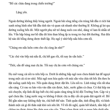
“Bố các cháu đang trong chiến trường!”
Lặng yên.
Ngoài đường không thấy bóng người. Ngoài bãi sông tiếng côn trùng bắt đầu ri rích bài
xanh nóng hình như bắt đầu tỉnh táo và quan sát nhanh như thường lệ. Không gì lọt qu
đường xuống bến đò. Một người phụ nữ trẻ đang nuôi con nhỏ, dáng vẻ lam lũ nhẫn nh
lửa. Vẫn bập bùng mơ hồ đâu đó hòn than hồng ấp iu trong tro bụi đời thường. Hai đứa
hệ nào đó bỗng dưng được thiết lập. Họ ngỏ ý nhờ bếp nấu bữa cơm tối.
“Chúng em nấu luôn cơm cho chị cùng ăn nhé?”
“Các chú vào bếp mà nấu đi, chị hết gạo rồi, tối nay ăn sắn luộc.”
“Thôi, sắn để sáng mai chị ăn. Tối nay chị ăn cơm với chúng em.”
Họ mở vung cái nồi to trên bếp ra. Dưới là những bắp ngô non chưa thành hạt để nguyên
trong một cái rá tre nhỏ. Mùi ngô non hòa quện với mùi sắn vừa chín tới bốc lên theo 
đặt xuống cạnh bếp tro. Nồi quân dụng được đặt lên. Lửa nổi to. Lính tráng vốn rất nha
sẵn sàng. Có rau su hào vừa vào dân xin được, luộc, nước giầm cà chua. Có thịt hộp 
nói chuyện, tốp lính đã kịp biết chị chủ quán cũng từng là bộ đội Trường Sơn. Gặp và yê
quê chưa lâu. Làng nước ong ve không ở được chị ra đây cất cái quán đợi người về. Bố
Bộ gần năm nay không thấy tin, chả biết thế nào. Tình quân dân, tình đồng đội, và hình
thành một cái gì đó thân mật khó nói nên lời. Về tối đò nghỉ, quán hết khách, tấm liếp
chõng tre được dựng lên chèn gọn vào cửa. Tăng võng được trải ra ngay bên dưới nền