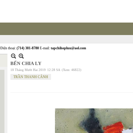
Điện thoại:
(714) 381-8780
E-mail:
tapchihopluu@aol.com
BẾN CHIA LY
18 Tháng Mười Hai 2019
12:28 SA
(Xem: 46822)
TRẦN THANH CẢNH