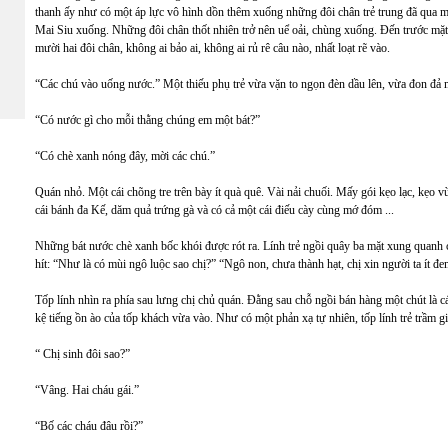
thanh ấy như có một áp lực vô hình dồn thêm xuống những đôi chân trẻ trung đã qua
Mai Siu xuống. Những đôi chân thốt nhiên trở nên uể oải, chùng xuống. Đến trước mặ
mười hai đôi chân, không ai bảo ai, không ai rủ rê câu nào, nhất loạt rẽ vào.
“Các chú vào uống nước.” Một thiếu phụ trẻ vừa vặn to ngọn đèn dầu lên, vừa đon đả 
“Có nước gì cho mỗi thằng chúng em một bát?”
“Có chè xanh nóng đây, mời các chú.”
Quán nhỏ. Một cái chõng tre trên bày ít quà quê. Vài nải chuối. Mấy gói kẹo lạc, kẹo
cái bánh đa Kế, dăm quả trứng gà và có cả một cái điếu cày cùng mớ đóm ...
Những bát nước chè xanh bốc khói được rót ra. Lính trẻ ngồi quây ba mặt xung quanh c
hít: “Như là có mùi ngô luộc sao chị?” “Ngô non, chưa thành hạt, chị xin người ta ít đ
Tốp lính nhìn ra phía sau lưng chị chủ quán. Đằng sau chỗ ngồi bán hàng một chút là c
kệ tiếng ồn ào của tốp khách vừa vào. Như có một phản xạ tự nhiên, tốp lính trẻ trầm g
“ Chị sinh đôi sao?”
“Vâng. Hai cháu gái.”
“Bố các cháu đâu rồi?”