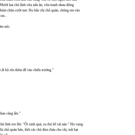
. Mười hai chú lính vừa nấu ăn, vừa tranh nhau đứng
chúm chím cười mơ. Họ bảo chị chủ quán, chúng em vào
con...
ơm nức.
t đi bộ rèn thêm để vào chiến trường.”
nhau càng ấm.”
hú lính reo lên: “Ôi xinh quá, ra chú bế cái nào.” Họ vụng
ị chủ quán bảo, thôi các chú đưa cháu cho chị, trải bạt
y số...