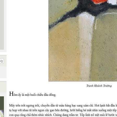
Tranh Khánh Trường
H
ôm ấy là một buổi chiều đầu đông.
Mây trên trời ngưng trôi, chuyển dần từ màu bàng bạc sang xám chì. Hơi lạnh bắt đầu le
tụ họp với nhau tít trên ngọn cây gạo bên đường, lười biếng hé mắt nhìn xuống một tốp
con quạ cũng chả thèm nhúc nhích. Chúng đang trầm tư. Tốp lính trẻ mệt mỏi lê bướ