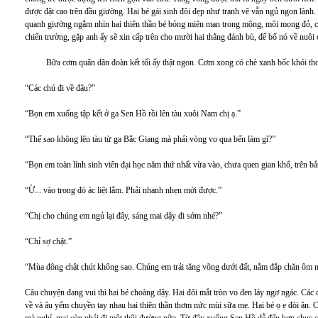
được đặt cao trên đầu giường. Hai bé gái sinh đôi đẹp như tranh vẽ vẫn ngủ ngon lành
quanh giường ngắm nhìn hai thiên thần bé bỏng miên man trong mộng, môi mọng đỏ, 
chiến trường, gặp anh ấy sẽ xin cấp trên cho mười hai thằng đánh bù, để bố nó về nuôi 
Bữa cơm quân dân đoàn kết tối ấy thật ngon. Cơm xong có chè xanh bốc khói th
“Các chú đi về đâu?”
“Bọn em xuống tập kết ở ga Sen Hồ rồi lên tàu xuôi Nam chị ạ.”
“Thế sao không lên tàu từ ga Bắc Giang mà phải vòng vo qua bến làm gì?”
“Bọn em toàn lính sinh viên đại học năm thứ nhất vừa vào, chưa quen gian khổ, trên bắ
“Ừ... vào trong đó ác liệt lắm. Phải nhanh nhẹn mới được.”
“Chị cho chúng em ngủ lại đây, sáng mai dậy đi sớm nhé?”
“Chỉ sợ chật.”
“Mùa đông chật chút không sao. Chúng em trải tăng võng dưới đất, nằm đắp chăn ôm 
Câu chuyện đang vui thì hai bé choàng dậy. Hai đôi mắt tròn vo đen láy ngơ ngác. Các c
về và âu yếm chuyền tay nhau hai thiên thần thơm nức mùi sữa mẹ. Hai bé ọ ẹ đòi ăn. Ch
mà nghỉ, mai còn phải đi một thôi đường nữa. Từ đây xuống Sen Hồ dễ đến hơn chục câ