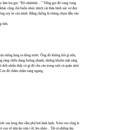
m loa gọi: “Đò ơiiiiiiiiiii....” Tiếng gọi đò vang vọng
 khác cũng chả buồn nhúc nhích cái thân hình xác xơ đen
 dòng suy tư của mình. Bằng chứng là chúng chụm đầu vào
ặp bến.
 nhìn mông lung ra dòng nước. Ông đò không hỏi gì nữa,
ong ráng chiều đang buông nhanh, những khuôn mặt sáng
ò thốt nhiên thấy có gì đó cồn cào trong ruột và quặn nhói
o. Con đò chầm chậm sang ngang...
g nước sau lưng đen sẫm phả hơi lành lạnh. Xóm ven sông le
ẻ con về nhà ăn cơm í ới, léo nhéo... Tất cả những âm