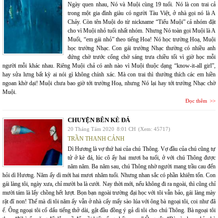
Ngày quen nhau, Nó và Muội cùng 19 tuổi. Nó là con trai cả
trong một gia đình giàu có người Tàu Việt, ở nhà gọi nó là A
Chảy. Còn tên Muội do từ nickname “Tiểu Muội” cả nhóm đặt
cho vì Muội nhỏ tuổi nhất nhóm. Nhưng Nó toàn gọi Muội là A
Muối, “em gái nhỏ” theo tiếng Hoa! Nó học trường Hoạ, Muội
học trường Nhạc. Con gái trường Nhạc thường có nhiều anh
đứng chờ trước cổng chờ sáng trưa chiều tối vì giờ học mỗi
người mỗi khác nhau. Riêng Muội chả có anh nào vì Muội thuộc dạng “know-it-all girl”,
hay sửa lưng bất kỳ ai nói gì không chính xác. Mà con trai thì thường thích các em hiền
ngoan khờ dại! Muội chưa bao giờ tới trường Hoạ, nhưng Nó lại hay tới trường Nhạc chờ
Muội.
Đọc thêm
CHUYỆN BÊN KÈ ĐÁ
20 Tháng Tám 2020
8:01 CH
(Xem: 45717)
TRẦN THANH CẢNH
Dì Hương là vợ thứ hai của chú Thông. Vợ đầu của chú cũng tự
tử ở kè đá, lúc cô ấy hai mươi ba tuổi, ở với chú Thông được
năm năm. Ba năm sau, chú Thông nhờ người mang trầu cau đến
hỏi dì Hương. Năm ấy dì mới hai mươi nhăm tuổi. Nhưng nhan sắc có phần khiêm tốn. Con
gái làng tôi, ngày xưa, chỉ mười ba là cưới. Nay thời mới, nếu không đi ra ngoài, thì cũng chỉ
mười tám là lấy chồng hết lượt. Bọn bạn ngoài trường đại học với tôi vẫn bảo, gái làng mày
rặt đĩ non! Thế mà dì tôi năm ấy vẫn ở nhà cấy mấy sào lúa với ông bà ngoại tôi, coi như đã
ế. Ông ngoại tôi cố dấu tiếng thở dài, gật đầu đồng ý gả dì tôi cho chú Thông. Bà ngoại tôi