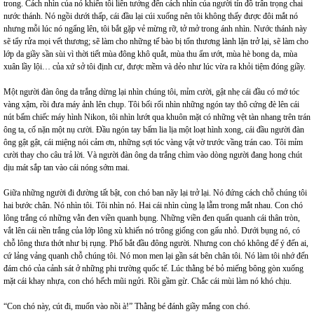
trong. Cách nhìn của nó khiến tôi liên tưởng đến cách nhìn của người tín đồ trân trọng chai
nước thánh. Nó ngồi dưới thấp, cái đầu lại cúi xuống nên tôi không thấy được đôi mắt nó
nhưng mỗi lúc nó ngẩng lên, tôi bắt gặp vẻ mừng rỡ, tở mở trong ánh nhìn. Nước thánh này
sẽ tẩy rửa mọi vết thương; sẽ làm cho những tế bào bị tổn thương lành lặn trở lại, sẽ làm cho
lớp da giầy sần sùi vì thời tiết mùa đông khô quắt, mùa thu ẩm ướt, mùa hè bong da, mùa
xuân lầy lội… của xứ sở tôi định cư, được mềm và dẻo như lúc vừa ra khỏi tiệm đóng giầy.
Một người đàn ông da trắng dừng lại nhìn chúng tôi, mỉm cười, gật nhẹ cái đầu có mớ tóc
vàng xậm, rồi đưa máy ảnh lên chụp. Tôi bối rối nhìn những ngón tay thô cứng đè lên cái
nút bấm chiếc máy hình Nikon, tôi nhìn lướt qua khuôn mặt có những vệt tàn nhang trên trán
ông ta, cố nặn một nụ cười. Đầu ngón tay bấm lia lịa một loạt hình xong, cái đầu người đàn
ông gật gật, cái miệng nói cảm ơn, những sợi tóc vàng vật vờ trước vầng trán cao. Tôi mỉm
cười thay cho câu trả lời. Và người đàn ông da trắng chìm vào dòng người đang hong chút
dịu mát sắp tan vào cái nóng sớm mai.
Giữa những người đi đường tất bật, con chó ban nãy lại trở lại. Nó đứng cách chỗ chúng tôi
hai bước chân. Nó nhìn tôi. Tôi nhìn nó. Hai cái nhìn cùng lạ lẫm trong mắt nhau. Con chó
lông trắng có những vằn đen viền quanh bụng. Những viền đen quấn quanh cái thân tròn,
vắt lên cái nền trắng của lớp lông xù khiến nó trông giống con gấu nhỏ. Dưới bụng nó, có
chỗ lông thưa thớt như bị rụng. Phố bắt đầu đông người. Nhưng con chó không để ý đến ai,
cứ lảng vảng quanh chỗ chúng tôi. Nó mon men lại gần sát bên chân tôi. Nó làm tôi nhớ đến
đám chó của cảnh sát ở những phi trường quốc tế. Lúc thằng bé bỏ miếng bông gòn xuống
mặt cái khay nhựa, con chó hếch mũi ngửi. Rồi gầm gừ. Chắc cái mùi làm nó khó chịu.
“Con chó này, cút đi, muốn vào nồi à!” Thằng bé đánh giầy mắng con chó.