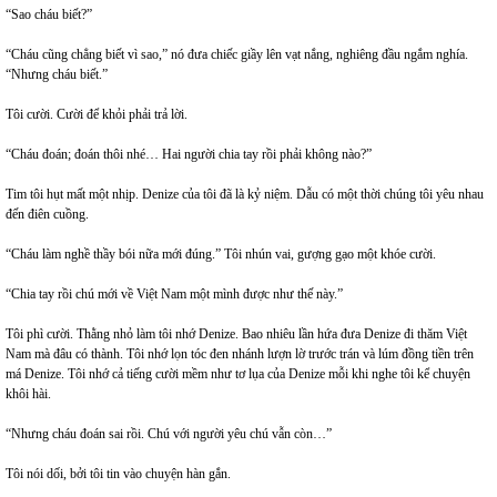
“Sao cháu biết?”
“Cháu cũng chẳng biết vì sao,” nó đưa chiếc giầy lên vạt nắng, nghiêng đầu ngắm nghía.
“Nhưng cháu biết.”
Tôi cười. Cười để khỏi phải trả lời.
“Cháu đoán; đoán thôi nhé… Hai người chia tay rồi phải không nào?”
Tim tôi hụt mất một nhịp. Denize của tôi đã là kỷ niệm. Dẫu có một thời chúng tôi yêu nhau
đến điên cuồng.
“Cháu làm nghề thầy bói nữa mới đúng.” Tôi nhún vai, gượng gạo một khóe cười.
“Chia tay rồi chú mới về Việt Nam một mình được như thế này.”
Tôi phì cười. Thằng nhỏ làm tôi nhớ Denize. Bao nhiêu lần hứa đưa Denize đi thăm Việt
Nam mà đâu có thành. Tôi nhớ lọn tóc đen nhánh lượn lờ trước trán và lúm đồng tiền trên
má Denize. Tôi nhớ cả tiếng cười mềm như tơ lụa của Denize mỗi khi nghe tôi kể chuyện
khôi hài.
“Nhưng cháu đoán sai rồi. Chú với người yêu chú vẫn còn…”
Tôi nói dối, bởi tôi tin vào chuyện hàn gắn.