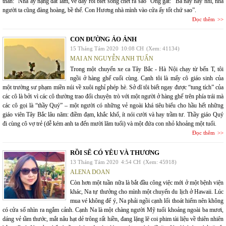
than: “Nhà ấy nặng đất lắm, về đấy rồi biết sống chết ra sao” Ông gắt: “Bà này hay nhỉ, nhà
người ta cũng đàng hoàng, bề thế. Con Hương nhà mình vào cửa ấy tốt chứ sao”.
Đọc thêm
CON ĐƯỜNG ẢO ẢNH
15 Tháng Tám 2020
10:08 CH
(Xem: 41134)
MAI AN NGUYỄN ANH TUẤN
Trong một chuyến xe ca Tây Bắc - Hà Nội chạy từ bến T, tôi
ngồi ở hàng ghế cuối cùng. Cạnh tôi là mấy cô giáo sinh của
một trường sư phạm miền núi về xuôi nghỉ phép hè. Sở dĩ tôi biết ngay được “tung tích” của
các cô là bởi vì các cô thường trao đổi chuyện trò với một người ở hàng ghế trên phía trái mà
các cô gọi là “thầy Quý” – một người có những vẻ ngoài khá tiêu biểu cho hầu hết những
giáo viên Tây Bắc lâu năm: điềm đạm, khắc khổ, ít nói cười và hay trầm tư. Thầy giáo Quý
đi cùng cô vợ trẻ (dễ kém anh ta đến mười lăm tuổi) và một đứa con nhỏ khoảng một tuổi.
Đọc thêm
RỒI SẼ CÓ YÊU VÀ THƯƠNG
13 Tháng Tám 2020
4:54 CH
(Xem: 45918)
ALENA DOAN
Còn hơn một tuần nữa là bắt đầu công việc mới ở một bệnh viện
khác, Na tự thưởng cho mình một chuyến du lịch ở Hawaii. Lúc
mua vé không để ý, Na phải ngồi cạnh lối thoát hiểm nên không
có cửa sổ nhìn ra ngắm cảnh. Cạnh Na là một chàng người Mỹ tuổi khoảng ngoài ba mươi,
dáng vẻ tầm thước, mắt nâu hạt dẻ trông rất hiền, đang lặng lẽ coi phim tài liệu về thiên nhiên