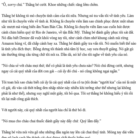
“Ô,
sorry
chú.” Thằng bé cười. Khoe những chiếc răng lởm chởm.
Thằng bé không tò mò chuyện tình cảm của tôi nữa. Nhưng nó tra vấn tôi về tình yêu. Làm
như tôi là chuyên viên về tình ái. Không là chuyên viên làm sao chinh phục được một nhan
sắc mượt mà vùng biển ấm Nam Bán Cầu. Không là chuyên viên làm sao cuốn hút được
cánh chim hiếm quý từ Rio de Janeiro, về tận Bắc Mỹ. Thằng bé đánh giầy phục tôi sát đất.
Nó đâu biết Denize đã vuột khỏi vòng tay tôi, như cánh chim nhớ khung cảnh núi rừng
Amazon hùng vĩ, đã chắp cánh bay xa. Thằng bé đánh giầy tra vấn tôi. Nó muốn biết thế nào
là tình yêu đích thực. Bỗng dưng tôi thành nhà tâm lý học, say sưa thuyết giảng. Nó gật gù
tán thưởng từng câu từng chữ tôi nói ra. Dần dà, nó kể cho tôi nghe về tình yêu của nó.
“Nó chia sẻ với cháu mọi thứ; thế có phải là tình yêu chưa nào? Nói chú đừng cười, nhưng
ngay cả cái quý nhất của đời con gái –
cái ấy
đó chú - nó cũng không ngại ngần.”
Tôi toan hỏi sao cháu biết
cái ấy
là cái quý nhất của cô ta (tôi đoán “người kia” của nó là một
cô gái, dù vào cái thời trắng đen nhập nhòe này nhiều khi tưởng như thế nhưng lại không
phải là như thế), nhưng suy nghĩ một giây, tôi bỏ qua. Tôi sợ thằng bé không hiểu ý tôi rồi
tôi lại mất công giải thích.
Với người này, cái quý nhất của người kia chỉ là thứ bỏ đi.
“Nó mua cho cháu chai thuốc đánh giầy này đấy chứ. Quý lắm đấy.”
Thằng bé vừa nói vừa gõ nhẹ những đầu ngón tay lên cái chai thuỷ tinh. Móng tay dài viền
đen gõ lạch cạch lên thành cái chai đựng chất thuốc hiếm quý.