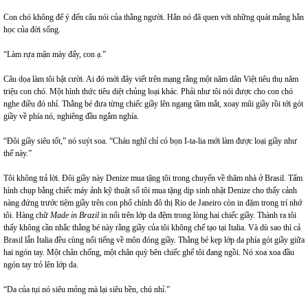
Con chó không để ý đến câu nói của thằng người. Hẳn nó đã quen với những quát mắng hằn
học của đời sống.
“Làm rựa mận mày đấy, con ạ.”
Câu dọa làm tôi bật cười. Ai đó mới đây viết trên mạng rằng một năm dân Việt tiêu thụ năm
triệu con chó. Một hình thức tiêu diệt chủng loại khác. Phải như tôi nói được cho con chó
nghe điều đó nhỉ. Thằng bé đưa từng chiếc giầy lên ngang tầm mắt, xoay mũi giầy rồi tới gót
giầy về phía nó, nghiêng đầu ngắm nghía.
“Đôi giầy siêu tốt,” nó suýt soa. “Cháu nghĩ chỉ có bọn I-ta-lia mới làm được loại giầy như
thế này.”
Tôi không trả lời. Đôi giầy này Denize mua tặng tôi trong chuyến về thăm nhà ở Brasil. Tấm
hình chụp bằng chiếc máy ảnh kỹ thuật số tôi mua tặng dịp sinh nhật Denize cho thấy cảnh
nàng đứng trước tiệm giầy trên con phố chính đô thị Rio de Janeiro còn in đặm trong trí nhớ
tôi. Hàng chữ
Made in Brazil
in nổi trên lớp da đệm trong lòng hai chiếc giầy. Thành ra tôi
thấy không cần nhắc thằng bé này rằng giầy của tôi không chế tạo tại Italia. Và dù sao thì cả
Brasil lẫn Italia đều cùng nổi tiếng về môn đóng giầy. Thằng bé kẹp lớp da phía gót giầy giữa
hai ngón tay. Một chân chống, một chân quỳ bên chiếc ghế tôi đang ngồi. Nó xoa xoa đầu
ngón tay trỏ lên lớp da.
“Da của tụi nó siêu mỏng mà lại siêu bền, chú nhỉ.”