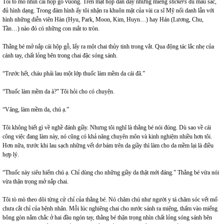
Tôi tò mò nhìn cái hộp gỗ vuông. Trên mặt hộp dán đầy những miếng
stickers
đủ mầu sắc,
đủ hình dạng. Trong đám hình ấy tôi nhận ra khuôn mặt của vài ca sĩ Mỹ nổi danh lẫn với
hình những diễn viên Hàn (Hyu, Park, Moon, Kim, Huyn…) hay Hán (Lương, Chu,
Tần…) nào đó có những con mắt to tròn.
Thằng bé mở nắp cái hộp gỗ, lấy ra một chai thủy tinh trong vắt. Qua động tác lắc nhẹ của
cánh tay, chất lỏng bên trong chai đặc sóng sánh.
“Trước hết, cháu phải lau một lớp thuốc làm mềm da cái đã.”
“Thuốc làm mềm da à?” Tôi hỏi cho có chuyện.
“Vâng, làm mềm da, chú ạ.”
Tôi không biết gì về nghề đánh giầy. Nhưng tôi nghĩ là thằng bé nói đúng. Dù sao về cái
công việc đang làm này, nó cũng có khả năng chuyên môn và kinh nghiệm nhiều hơn tôi.
Hơn nữa, trước khi lau sạch những vết dơ bám trên da giầy thì làm cho da mềm lại là điều
hợp lý.
“Thuốc này siêu hiếm chú ạ. Chỉ dùng cho những giầy da thật mới đáng.” Thằng bé vừa nói
vừa thận trọng mở nắp chai.
Tôi tò mò theo dõi từng cử chỉ của thằng bé. Nó chăm chú như người y tá chăm sóc vết mổ
chưa cắt chỉ của bệnh nhân. Mỗi lúc nghiêng chai cho nước sánh ra miệng, thấm vào miếng
bông gòn nắm chắc ở hai đầu ngón tay, thằng bé thận trọng nhìn chất lỏng sóng sánh bên