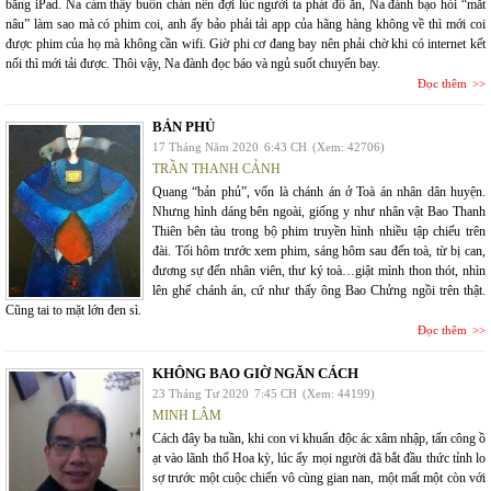
bằng iPad. Na cảm thấy buồn chán nên đợi lúc người ta phát đồ ăn, Na đánh bạo hỏi “mắt
nâu” làm sao mà có phim coi, anh ấy bảo phải tải app của hãng hàng không về thì mới coi
được phim của họ mà không cần wifi. Giờ phi cơ đang bay nên phải chờ khi có internet kết
nối thì mới tải được. Thôi vậy, Na đành đọc báo và ngủ suốt chuyến bay.
Đọc thêm
BẢN PHỦ
17 Tháng Năm 2020
6:43 CH
(Xem: 42706)
TRẦN THANH CẢNH
Quang “bản phủ”, vốn là chánh án ở Toà án nhân dân huyện.
Nhưng hình dáng bên ngoài, giống y như nhân vật Bao Thanh
Thiên bên tàu trong bộ phim truyền hình nhiều tập chiếu trên
đài. Tối hôm trước xem phim, sáng hôm sau đến toà, từ bị can,
đương sự đến nhân viên, thư ký toà…giật mình thon thót, nhìn
lên ghế chánh án, cứ như thấy ông Bao Chửng ngồi trên thật.
Cũng tai to mặt lớn đen sì.
Đọc thêm
KHÔNG BAO GIỜ NGĂN CÁCH
23 Tháng Tư 2020
7:45 CH
(Xem: 44199)
MINH LÂM
Cách đây ba tuần, khi con vi khuẩn độc ác xâm nhập, tấn công ồ
ạt vào lãnh thổ Hoa kỳ, lúc ấy mọi người đã bắt đầu thức tỉnh lo
sợ trước một cuộc chiến vô cùng gian nan, một mất một còn với