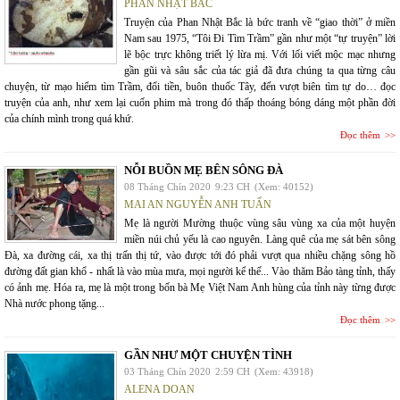
PHAN NHẬT BẮC
Truyện của Phan Nhật Bắc là bức tranh về “giao thời” ở miền
Nam sau 1975, “Tôi Đi Tìm Trầm” gần như một “tự truyện” lời
lẽ bộc trực không triết lý lừa mị. Với lối viết mộc mạc nhưng
gần gũi và sâu sắc của tác giả đã đưa chúng ta qua từng câu
chuyện, từ mạo hiểm tìm Trầm, đổi tiền, buôn thuốc Tây, đến vượt biên tìm tự do… đọc
truyện của anh, như xem lại cuốn phim mà trong đó thấp thoáng bóng dáng một phần đời
của chính mình trong quá khứ.
Đọc thêm
NỖI BUỒN MẸ BÊN SÔNG ĐÀ
08 Tháng Chín 2020
9:23 CH
(Xem: 40152)
MAI AN NGUYỄN ANH TUẤN
Mẹ là người Mường thuộc vùng sâu vùng xa của một huyện
miền núi chủ yếu là cao nguyên. Làng quê của mẹ sát bên sông
Đà, xa đường cái, xa thị trấn thị tứ, vào được tới đó phải vượt qua nhiều chặng sông hồ
đường đất gian khổ - nhất là vào mùa mưa, mọi người kể thế... Vào thăm Bảo tàng tỉnh, thấy
có ảnh mẹ. Hóa ra, mẹ là một trong bốn bà Mẹ Việt Nam Anh hùng của tỉnh này từng được
Nhà nước phong tặng...
Đọc thêm
GẦN NHƯ MỘT CHUYỆN TÌNH
03 Tháng Chín 2020
2:59 CH
(Xem: 43918)
ALENA DOAN