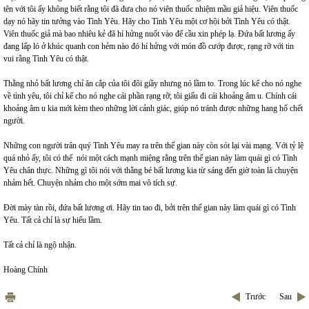
tên với tôi ấy không biết rằng tôi đã đưa cho nó viên thuốc nhiệm mầu giả hiệu. Viên thuốc
dạy nó hãy tin tưởng vào Tình Yêu. Hãy cho Tình Yêu một cơ hội bởi Tình Yêu có thật.
Viên thuốc giả mà bao nhiêu kẻ đã hí hửng nuốt vào để cầu xin phép lạ. Đứa bất lương ấy
đang lấp ló ở khúc quanh con hẻm nào đó hí hửng với món đồ cướp được, rạng rỡ với tin
vui rằng Tình Yêu có thật.
Thằng nhỏ bất lương chỉ ăn cắp của tôi đôi giầy nhưng nó lầm to. Trong lúc kể cho nó nghe
về tình yêu, tôi chỉ kể cho nó nghe cái phần rạng rỡ; tôi giấu đi cái khoảng âm u. Chính cái
khoảng âm u kia mới kèm theo những lời cảnh giác, giúp nó tránh được những hang hố chết
người.
Những con người trân quý Tình Yêu may ra trên thế gian này còn sót lại vài mạng. Với tỷ lệ
quá nhỏ ấy, tôi có thể nói một cách mạnh miệng rằng trên thế gian này làm quái gì có Tình
Yêu chân thực. Những gì tôi nói với thằng bé bất lương kia từ sáng đến giờ toàn là chuyện
nhảm hết. Chuyện nhảm cho một sớm mai vô tích sự.
Đời mày tàn rồi, đứa bất lương ơi. Hãy tin tao đi, bởi trên thế gian này làm quái gì có Tình
Yêu. Tất cả chỉ là sự hiểu lầm.
Tất cả chỉ là ngộ nhận.
Hoàng Chính
Trước
Sau