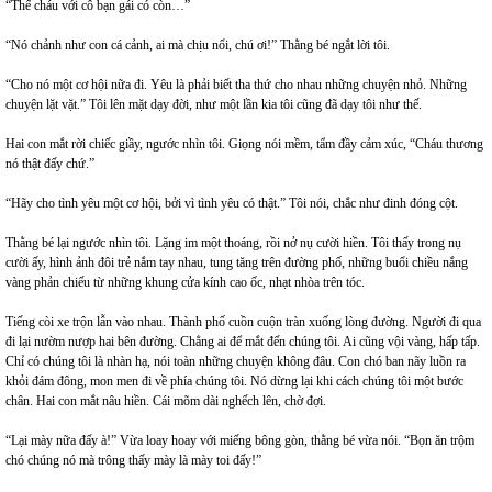
“Thế cháu với cô bạn gái có còn…”
“Nó chảnh như con cá cảnh, ai mà chịu nổi, chú ơi!” Thằng bé ngắt lời tôi.
“Cho nó một cơ hội nữa đi. Yêu là phải biết tha thứ cho nhau những chuyện nhỏ. Những
chuyện lặt vặt.” Tôi lên mặt dạy đời, như một lần kia tôi cũng đã dạy tôi như thế.
Hai con mắt rời chiếc giầy, ngước nhìn tôi. Giọng nói mềm, tẩm đầy cảm xúc, “Cháu thương
nó thật đấy chứ.”
“Hãy cho tình yêu một cơ hội, bởi vì tình yêu có thật.” Tôi nói, chắc như đinh đóng cột.
Thằng bé lại ngước nhìn tôi. Lặng im một thoáng, rồi nở nụ cười hiền. Tôi thấy trong nụ
cười ấy, hình ảnh đôi trẻ nắm tay nhau, tung tăng trên đường phố, những buổi chiều nắng
vàng phản chiếu từ những khung cửa kính cao ốc, nhạt nhòa trên tóc.
Tiếng còi xe trộn lẫn vào nhau. Thành phố cuồn cuộn tràn xuống lòng đường. Người đi qua
đi lại nườm nượp hai bên đường. Chẳng ai để mắt đến chúng tôi. Ai cũng vội vàng, hấp tấp.
Chỉ có chúng tôi là nhàn hạ, nói toàn những chuyện không đâu. Con chó ban nãy luồn ra
khỏi đám đông, mon men đi về phía chúng tôi. Nó dừng lại khi cách chúng tôi một bước
chân. Hai con mắt nâu hiền. Cái mõm dài nghếch lên, chờ đợi.
“Lại mày nữa đấy à!” Vừa loay hoay với miếng bông gòn, thằng bé vừa nói. “Bọn ăn trộm
chó chúng nó mà trông thấy mày là mày toi đấy!”