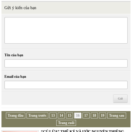
Gửi ý kiến của bạn
Tên của bạn
Email của bạn
Trang đầu
Trang trước
13
14
15
16
17
18
19
Trang sau
Trang cuối
“CÚ LỪA” THẾ KỶ VÀ ƯỚC NGUYỆN THIÊNG