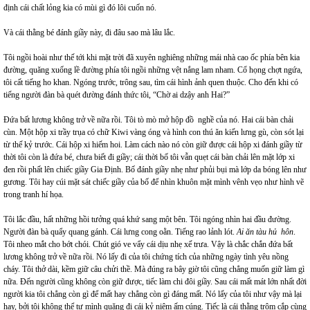
định cái chất lỏng kia có mùi gì đó lôi cuốn nó.
Và cái thằng bé đánh giầy này, đi đâu sao mà lâu lắc.
Tôi ngồi hoài như thế tới khi mặt trời đã xuyên nghiêng những mái nhà cao ốc phía bên kia
đường, quăng xuống lề đường phía tôi ngồi những vệt nắng lam nham. Cổ họng chợt ngứa,
tôi cất tiếng ho khan. Ngóng trước, trông sau, tìm cái hình ảnh quen thuộc. Cho đến khi có
tiếng người đàn bà quét đường đánh thức tôi, “Chờ ai dzậy anh Hai?”
Đứa bất lương không trở về nữa rồi. Tôi tò mò mở hộp đồ nghề của nó. Hai cái bàn chải
cùn. Một hộp xi trầy trụa có chữ Kiwi vàng óng và hình con thú ăn kiến lưng gù, còn sót lại
từ thế kỷ trước. Cái hộp xi hiếm hoi. Làm cách nào nó còn giữ được cái hộp xi đánh giầy từ
thời tôi còn là đứa bé, chưa biết đi giầy; cái thời bố tôi vẫn quẹt cái bàn chải lên mặt lớp xi
đen rồi phất lên chiếc giầy Gia Định. Bố đánh giầy nhẹ như phủi bụi mà lớp da bóng lên như
gương. Tôi hay cúi mặt sát chiếc giầy của bố để nhìn khuôn mặt mình vênh vẹo như hình vẽ
trong tranh hí họa.
Tôi lắc đầu, hất những hồi tưởng quá khứ sang một bên. Tôi ngóng nhìn hai đầu đường.
Người đàn bà quẩy quang gánh. Cái lưng cong oằn. Tiếng rao lảnh lót.
Ai ăn tàu hủ hôn
.
Tôi nheo mắt cho bớt chói. Chút gió ve vẩy cái dịu nhẹ xế trưa. Vậy là chắc chắn đứa bất
lương không trở về nữa rồi. Nó lấy đi của tôi chứng tích của những ngày tình yêu nồng
cháy. Tôi thở dài, kềm giữ câu chửi thề. Mà đúng ra bây giờ tôi cũng chẳng muốn giữ làm gì
nữa. Đến người cũng không còn giữ được, tiếc làm chi đôi giầy. Sau cái mất mát lớn nhất đời
người kia tôi chẳng còn gì để mất hay chẳng còn gì đáng mất. Nó lấy của tôi như vậy mà lại
hay, bởi tôi không thể tự mình quăng đi cái kỷ niệm ấm cúng. Tiếc là cái thằng trộm cắp cùng