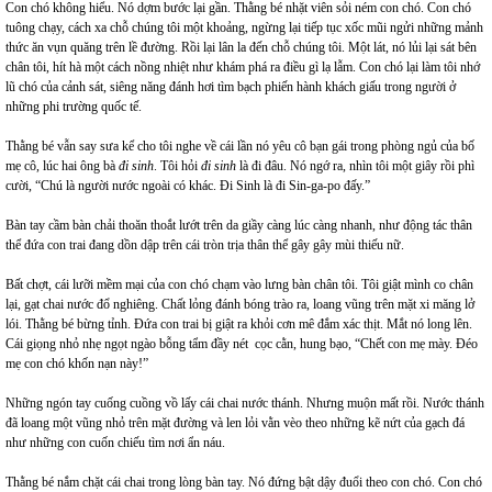
Con chó không hiểu. Nó dợm bước lại gần. Thằng bé nhặt viên sỏi ném con chó. Con chó
tuông chạy, cách xa chỗ chúng tôi một khoảng, ngừng lại tiếp tục xốc mũi ngửi những mảnh
thức ăn vụn quăng trên lề đường. Rồi lại lân la đến chỗ chúng tôi. Một lát, nó lủi lại sát bên
chân tôi, hít hà một cách nồng nhiệt như khám phá ra điều gì lạ lẫm. Con chó lại làm tôi nhớ
lũ chó của cảnh sát, siêng năng đánh hơi tìm bạch phiến hành khách giấu trong người ở
những phi trường quốc tế.
Thằng bé vẫn say sưa kể cho tôi nghe về cái lần nó yêu cô bạn gái trong phòng ngủ của bố
mẹ cô, lúc hai ông bà
đi sinh
. Tôi hỏi
đi
sinh
là đi đâu. Nó ngớ ra, nhìn tôi một giây rồi phì
cười, “Chú là người nước ngoài có khác. Đi Sinh là đi Sin-ga-po đấy.”
Bàn tay cầm bàn chải thoăn thoắt lướt trên da giầy càng lúc càng nhanh, như động tác thân
thể đứa con trai đang dồn dập trên cái tròn trịa thân thể gây gây mùi thiếu nữ.
Bất chợt, cái lưỡi mềm mại của con chó chạm vào lưng bàn chân tôi. Tôi giật mình co chân
lại, gạt chai nước đổ nghiêng. Chất lỏng đánh bóng trào ra, loang vũng trên mặt xi măng lở
lói. Thằng bé bừng tỉnh. Đứa con trai bị giật ra khỏi cơn mê đắm xác thịt. Mắt nó long lên.
Cái giọng nhỏ nhẹ ngọt ngào bỗng tẩm đầy nét cọc cằn, hung bạo, “Chết con mẹ mày. Đéo
mẹ con chó khốn nạn này!”
Những ngón tay cuống cuồng vồ lấy cái chai nước thánh. Nhưng muộn mất rồi. Nước thánh
đã loang một vũng nhỏ trên mặt đường và len lỏi vằn vèo theo những kẽ nứt của gạch đá
như những con cuốn chiếu tìm nơi ẩn náu.
Thằng bé nắm chặt cái chai trong lòng bàn tay. Nó đứng bật dậy đuổi theo con chó. Con chó