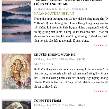
LIÊNG CỦA NGƯỜI MẸ
24 Tháng Chín 2020
10:46 CH
(Xem: 40807)
MAI AN NGUYỄN ANH TUẤN
Trong khu dinh thự nguy nga và duy nhất có cổng mang tên “Ô
Y Hạng”(1) của phường Bích Câu - Thăng Long, sáng nay có
một không khí náo nhiệt khác lạ, qua những dáng người vội vã,
những gương mặt tò mò, những lời thì thào háo hức… Mặc dù
không có đèn treo hoa kết, người ngoài cũng có thể đoán được
rằng nơi đây sắp diễn ra một nghi lễ quan trọng.
Đọc thêm
CHUYỆN KHÔNG MUỐN KỂ
23 Tháng Chín 2020
2:10 SA
(Xem: 43274)
ALENA DOAN
Bà Phước đang nằm dài trên nền xi măng, la lối om sòm “Trả
tiền cho tao, tao có mấy trăm tiền già mà tụi nó cũng lấy hết của
tao!” Hai anh chàng nhân viên cứu thương ngỡ ngàng không
hiểu bà Phước bị làm sao. Hương mở lời: -Tôi là y tá của bà, để
tôi coi có chuyện gì.
Đọc thêm
TÔI ĐI TÌM TRẦM
15 Tháng Chín 2020
1:02 SA
(Xem: 50145)