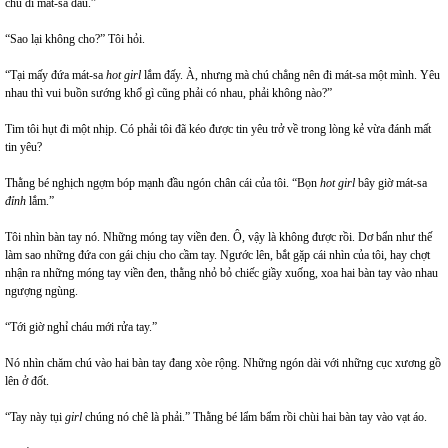
chú đi mát-sa đâu.”
“Sao lại không cho?” Tôi hỏi.
“Tại mấy đứa mát-sa
hot girl
lắm đấy. À, nhưng mà chú chẳng nên đi mát-sa một mình. Yêu
nhau thì vui buồn sướng khổ gì cũng phải có nhau, phải không nào?”
Tim tôi hụt đi một nhịp. Có phải tôi đã kéo được tin yêu trở về trong lòng kẻ vừa đánh mất
tin yêu?
Thằng bé nghịch ngợm bóp mạnh đầu ngón chân cái của tôi. “Bọn
hot
girl
bây giờ mát-sa
đỉnh
lắm.”
Tôi nhìn bàn tay nó. Những móng tay viền đen. Ô, vậy là không được rồi. Dơ bẩn như thế
làm sao những đứa con gái chịu cho cầm tay. Ngước lên, bắt gặp cái nhìn của tôi, hay chợt
nhận ra những móng tay viền đen, thằng nhỏ bỏ chiếc giầy xuống, xoa hai bàn tay vào nhau
ngượng ngùng.
“Tới giờ nghỉ cháu mới rửa tay.”
Nó nhìn chăm chú vào hai bàn tay đang xòe rộng. Những ngón dài với những cục xương gồ
lên ở đốt.
“Tay này tụi
girl
chúng nó chê là phải.” Thằng bé lẩm bẩm rồi chùi hai bàn tay vào vạt áo.