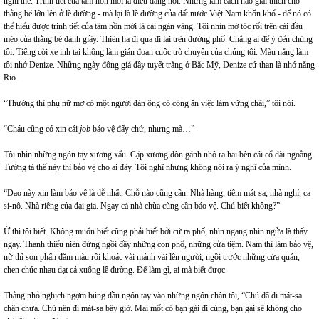
nghĩ thế. Trinh tiết của tâm hồn mới là điều đáng nói. Nhưng làm cách nào giải thích cho
thằng bé lớn lên ở lề đường - mà lại là lề đường của đất nước Việt Nam khốn khổ - để nó có
thể hiểu được trinh tiết của tâm hồn mới là cái ngàn vàng. Tôi nhìn mớ tóc rối trên cái đầu
méo của thằng bé đánh giầy. Thiên hạ đi qua đi lại trên đường phố. Chẳng ai để ý đến chúng
tôi. Tiếng còi xe inh tai không làm gián đoạn cuộc trò chuyện của chúng tôi. Màu nắng làm
tôi nhớ Denize. Những ngày đông giá đầy tuyết trắng ở Bắc Mỹ, Denize cứ than là nhớ nắng
Rio.
“Thường thì phụ nữ mơ có một người đàn ông có công ăn việc làm vững chãi,” tôi nói.
“Cháu cũng có xin cái
job
bảo vệ đấy chứ, nhưng mà…”
Tôi nhìn những ngón tay xương xẩu. Cặp xương đòn gánh nhô ra hai bên cái cổ dài ngoằng.
Tướng tá thế này thì bảo vệ cho ai đây. Tôi nghĩ nhưng không nói ra ý nghĩ của mình.
“Dạo này xin làm bảo vệ là dễ nhất. Chỗ nào cũng cần. Nhà hàng, tiệm mát-sa, nhà nghỉ, ca-
si-nô. Nhà riêng của đại gia. Ngay cả nhà chùa cũng cần bảo vệ. Chú biết không?”
Ừ thì tôi biết. Không muốn biết cũng phải biết bởi cứ ra phố, nhìn ngang nhìn ngửa là thấy
ngay. Thanh thiếu niên đứng ngồi đầy những con phố, những cửa tiệm. Nam thì làm bảo vệ,
nữ thì son phấn đặm màu rồi khoác vài mảnh vải lên người, ngồi trước những cửa quán,
chen chúc nhau dạt cả xuống lề đường. Để làm gì, ai mà biết được.
Thằng nhỏ nghịch ngợm búng đầu ngón tay vào những ngón chân tôi, “Chú đã đi mát-sa
chân chưa. Chú nên đi mát-sa bây giờ. Mai mốt có bạn gái đi cùng, bạn gái sẽ không cho