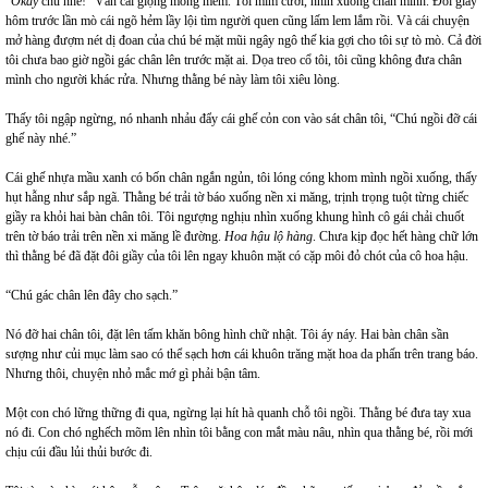
“
Okay
chú nhé!” Vẫn cái giọng mỏng mềm. Tôi mỉm cười, nhìn xuống chân mình. Đôi giầy
hôm trước lần mò cái ngõ hẻm lầy lội tìm người quen cũng lấm lem lắm rồi. Và cái chuyện
mở hàng đượm nét dị đoan của chú bé mặt mũi ngây ngô thế kia gợi cho tôi sự tò mò. Cả đời
tôi chưa bao giờ ngồi gác chân lên trước mặt ai. Dọa treo cổ tôi, tôi cũng không đưa chân
mình cho người khác rửa. Nhưng thằng bé này làm tôi xiêu lòng.
Thấy tôi ngập ngừng, nó nhanh nhảu đẩy cái ghế cỏn con vào sát chân tôi, “Chú ngồi đỡ cái
ghế này nhé.”
Cái ghế nhựa mầu xanh có bốn chân ngắn ngủn, tôi lóng cóng khom mình ngồi xuống, thấy
hụt hẫng như sắp ngã. Thằng bé trải tờ báo xuống nền xi măng, trịnh trọng tuột từng chiếc
giầy ra khỏi hai bàn chân tôi. Tôi ngượng nghịu nhìn xuống khung hình cô gái chải chuốt
trên tờ báo trải trên nền xi măng lề đường.
Hoa hậu lộ hàng
. Chưa kịp đọc hết hàng chữ lớn
thì thằng bé đã đặt đôi giầy của tôi lên ngay khuôn mặt có cặp môi đỏ chót của cô hoa hậu.
“Chú gác chân lên đây cho sạch.”
Nó đỡ hai chân tôi, đặt lên tấm khăn bông hình chữ nhật. Tôi áy náy. Hai bàn chân sần
sượng như củi mục làm sao có thể sạch hơn cái khuôn trăng mặt hoa da phấn trên trang báo.
Nhưng thôi, chuyện nhỏ mắc mớ gì phải bận tâm.
Một con chó lững thững đi qua, ngừng lại hít hà quanh chỗ tôi ngồi. Thằng bé đưa tay xua
nó đi. Con chó nghếch mõm lên nhìn tôi bằng con mắt màu nâu, nhìn qua thằng bé, rồi mới
chịu cúi đầu lủi thủi bước đi.