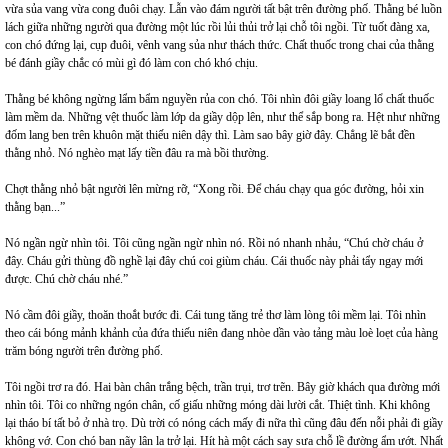
vừa sủa vang vừa cong đuôi chạy. Lẫn vào đám người tất bật trên đường phố. Thằng bé luồn
lách giữa những người qua đường một lúc rồi lủi thủi trở lại chỗ tôi ngồi. Từ tuốt đàng xa,
con chó đứng lại, cụp đuôi, vênh vang sủa như thách thức. Chất thuốc trong chai của thằng
bé đánh giầy chắc có mùi gì đó làm con chó khó chịu.
Thằng bé không ngừng lẩm bẩm nguyền rủa con chó. Tôi nhìn đôi giầy loang lổ chất thuốc
làm mềm da. Những vệt thuốc làm lớp da giầy dộp lên, như thể sắp bong ra. Hệt như những
đốm lang ben trên khuôn mặt thiếu niên dậy thì. Làm sao bây giờ đây. Chẳng lẽ bắt đền
thằng nhỏ. Nó nghèo mạt lấy tiền đâu ra mà bồi thường.
Chợt thằng nhỏ bật người lên mừng rỡ, “Xong rồi. Để cháu chạy qua góc đường, hỏi xin
thằng bạn...”
Nó ngần ngừ nhìn tôi. Tôi cũng ngần ngừ nhìn nó. Rồi nó nhanh nhảu, “Chú chờ cháu ở
đây. Cháu gửi thùng đồ nghề lại đây chú coi giùm cháu. Cái thuốc này phải tẩy ngay mới
được. Chú chờ cháu nhé.”
Nó cầm đôi giầy, thoăn thoắt bước đi. Cái tung tăng trẻ thơ làm lòng tôi mềm lại. Tôi nhìn
theo cái bóng mảnh khảnh của đứa thiếu niên đang nhòe dần vào tảng màu loè loẹt của hàng
trăm bóng người trên đường phố.
Tôi ngồi trơ ra đó. Hai bàn chân trắng bệch, trần trụi, trơ trẽn. Bây giờ khách qua đường mới
nhìn tôi. Tôi co những ngón chân, cố giấu những móng dài lười cắt. Thiệt tình. Khi không
lại tháo bí tất bỏ ở nhà trọ. Dù trời có nóng cách mấy đi nữa thì cũng đâu đến nỗi phải đi giầy
không vớ. Con chó ban nãy lân la trở lại. Hít hà một cách say sưa chỗ lề đường ẩm ướt. Nhất