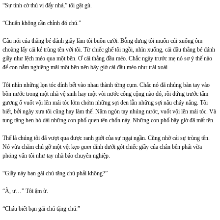
“Sự tình cờ thú vị đấy nhá,” tôi gật gù.
“Chuẩn không cần chỉnh đó chú.”
Câu nói của thằng bé đánh giầy làm tôi buồn cười. Bỗng dưng tôi muốn cúi xuống ôm
choàng lấy cái kẻ trùng tên với tôi. Từ chiếc ghế tôi ngồi, nhìn xuống, cái đầu thằng bé đánh
giầy như lệch méo qua một bên. Ơ cái thằng đầu méo. Chắc ngày trước mẹ nó sơ ý thế nào
để con nằm nghiêng mãi một bên nên bây giờ cái đầu méo như trái xoài.
Tôi nhìn những lọn tóc dính bết vào nhau thành từng cụm. Chắc nó đã nhúng bàn tay vào
bồn nước trong một nhà vệ sinh hay một vòi nước công cộng nào đó, rồi đứng trước tấm
gương ố vuốt vội lên mái tóc lởm chởm những sợi đen lẫn những sợi nâu cháy nắng. Tôi
biết, bởi ngày xưa tôi cũng hay làm thế. Năm ngón tay nhúng nước, vuốt vội lên mái tóc. Và
tung tăng hẹn hò dài những con phố quen tên chốn này. Những con phố bây giờ đã mất tên.
Thế là chúng tôi đã vượt qua được ranh giới của sự ngại ngần. Cũng nhờ cái sự trùng tên.
Nó vừa chăm chú gỡ một vệt kẹo
gum
dính dưới gót chiếc giầy của chân bên phải vừa
phỏng vấn tôi như tay nhà báo chuyên nghiệp.
“Giầy này bạn gái chú tặng chú phải không?”
“À, ư…” Tôi ậm ừ.
“Cháu biết bạn gái chú tặng chú.”