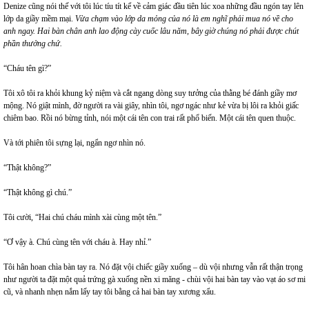
Denize cũng nói thế với tôi lúc tíu tít kể về cảm giác đầu tiên lúc xoa những đầu ngón tay lên
lớp da giầy mềm mại.
Vừa chạm vào lớp da mỏng của nó là em nghĩ phải mua nó về cho
anh ngay. Hai bàn chân anh lao động cày cuốc lâu năm, bây giờ chúng nó phải được chút
phần thưởng chứ.
“Cháu tên gì?”
Tôi xô tôi ra khỏi khung kỷ niệm và cắt ngang dòng suy tưởng của thằng bé đánh giầy mơ
mộng. Nó giật mình, đờ người ra vài giây, nhìn tôi, ngơ ngác như kẻ vừa bị lôi ra khỏi giấc
chiêm bao. Rồi nó bừng tỉnh, nói một cái tên con trai rất phổ biến. Một cái tên quen thuộc.
Và tới phiên tôi sựng lại, ngẩn ngơ nhìn nó.
“Thật không?”
“Thật không gì chú.”
Tôi cười, “Hai chú cháu mình xài cùng một tên.”
“Ơ vậy à. Chú cùng tên với cháu à. Hay nhỉ.”
Tôi hân hoan chìa bàn tay ra. Nó đặt vội chiếc giầy xuống – dù vội nhưng vẫn rất thận trọng
như người ta đặt một quả trứng gà xuống nền xi măng - chùi vội hai bàn tay vào vạt áo sơ mi
cũ, và nhanh nhẹn nắm lấy tay tôi bằng cả hai bàn tay xương xẩu.