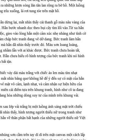
ra những lượn sóng lăn tăn lan rộng ra bờ hồ. Một luồng
 trĩu xuống, lá rơi tung tóe trên mặt hồ.
n dừng lại, mắt nhìn thấy cái thanh gỗ màu nâu vàng của
õ. Hắn bước nhanh dọc theo bụi cây tìm lối vào.Từ xa hắn
n độc, gieo vào lòng hắn một cảm xúc nhẹ nhàng như tình cờ
hằm chặp bức tranh đang vẽ dở dang. Bức tranh làm hắn
m mà hắn đã nhìn thấy trước đó. Màu sơn loang loáng,
g nhầm lẫn với ai khác được. Bức tranh chưa hoàn tất,
. Hắn chưa hiểu rõ hình tượng của bức tranh khi nó hình
bất tận.
chiếc váy dài màu trắng với chiếc áo len màu tím nhạt
a mắt nhìn bâng quơ không hề để ý đến sự có mặt của hắn
 vẻ mặt vô cảm, lạnh nhạt, và cảm nhận sự hiện hữu của
miên cái điểm tựa trên khung tranh, hình như cô ta đang
 đang hòa những dòng suy tư của mình trên khung vải.
 sau lớp vải trắng bị một luồng ánh sáng mặt trời chiếu
ã nhìn thấy, hình tượng người thiếu nữ trong tranh như
 hắn về thân phận bất hạnh của những người thiếu nữ Việt
 nhúng sơn cầm trên tay dí dí trên mặt canvas một cách lấp