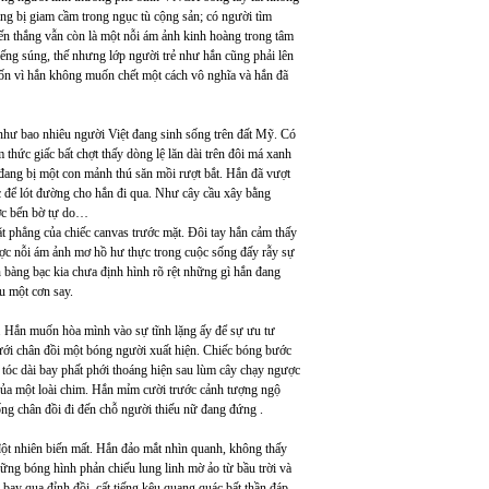
g bị giam cầm trong ngục tù cộng sản; có người tìm
iến thắng vẫn còn là một nỗi ám ảnh kinh hoàng trong tâm
iếng súng, thế nhưng lớp người trẻ như hắn cũng phải lên
rốn vì hắn không muốn chết một cách vô nghĩa và hắn đã
như bao nhiêu người Việt đang sinh sống trên đất Mỹ. Có
hức giấc bất chợt thấy dòng lệ lăn dài trên đôi má xanh
 đang bị một con mảnh thú săn mồi rượt bắt. Hắn đã vượt
 để lót đường cho hắn đi qua. Như cây cầu xây bằng
ược bến bờ tự do…
ặt phẳng của chiếc canvas trước mặt. Đôi tay hắn cảm thấy
ược nỗi ám ảnh mơ hồ hư thực trong cuộc sống đấy rẫy sự
n bàng bạc kia chưa định hình rõ rệt những gì hắn đang
u một cơn say.
h. Hắn muốn hòa mình vào sự tĩnh lặng ấy để sự ưu tư
ưới chân đồi một bóng người xuất hiện. Chiếc bóng bước
ữ tóc dài bay phất phới thoáng hiện sau lùm cây chạy ngược
 của một loài chim. Hắn mỉm cười trước cảnh tượng ngộ
g chân đồi đi đến chỗ người thiếu nữ đang đứng .
 đột nhiên biến mất. Hắn đảo mắt nhìn quanh, không thấy
ng bóng hình phản chiếu lung linh mờ ảo từ bầu trời và
bay qua đỉnh đồi, cất tiếng kêu quang quác bất thần đáp