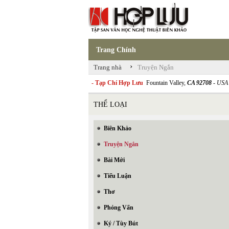
Trang Chính
›
Trang nhà
Truyện Ngắn
- Tạp Chí Hợp Lưu
Fountain Valley,
CA 92708
- USA
THỂ LOẠI
Biên Khảo
Truyện Ngắn
Bài Mới
Tiểu Luận
Thơ
Phỏng Vấn
Ký / Tùy Bút