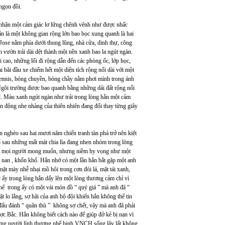
 ngọn đồi.
m nhận một cảm giác lơ lững chênh vênh như được nhấc
ắn là một không gian rộng lớn bao bọc xung quanh là hai
ose nằm phía dưới thung lũng, nhà cửa, dinh thự, công
 vườn trải dài dệt thành một nền xanh bao la ngút ngàn.
cao, những lối đi rộng dẫn đến các phòng ốc, lớp học,
ai bãi đầu xe chiếm hết một diện tích rộng nối dài với một
 tennis, bóng chuyền, bóng chầy nằm phơi mình trong ánh
gôi trường được bao quanh bằng những dải đất rộng nối
ll. Màu xanh ngút ngàn như trải trong lòng hắn một cảm
n động nhẹ nhàng của thiên nhiên đang đổi thay từng giây
 nghèo sau hai mươi năm chiến tranh tàn phá trở nên kiệt
ổ sau những mất mát chia lìa đang nhen nhóm trong lòng
hư mọi người mong muốn, nhưng niềm hy vọng như một
nan , khốn khổ. Hắn nhớ có một lần hắn bắt gặp một anh
ặt mày nhễ nhại mồ hôi trong cơn đói lả, mặt tái xanh,
c ấy trong lòng hắn dấy lên một lòng thương cảm chỉ vì
thể trong ấy có một vài món đồ “ quý giá ” mà anh đã “
lo lắng, sợ hãi của anh bộ đội khiến hắn không thể tin
đấu đánh “ quân thù ” không sợ chết, vậy mà anh đã phải
ược Bắc. Hắn không biết cách nào để giúp đở kẻ bị nạn vì
ững người lính thương phế binh VNCH sống lây lất không