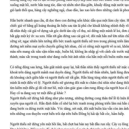
xuống mặt hồ, nước bắn tung tóe, đàn vịt nhởn nhơ đùa giỡn, khuấy động mặt nước tạo 
gió lạnh thổi qua, hàng cây nghiêng ngả, chao đảo, lao xao kéo theo những cành lá phong
Hắn bước nhanh qua cầu, đi dọc theo con đường uốn khúc dẫn qua một lùm cây rậm. Hắ
chiếc giá vẽ bằng gỗ loáng thoáng ẩn hiện sau tán lá phủ che khuất không nhình thấy r
đã nhìn thấy cái giá vẽ dựng sát góc dưới tàn cây cổ thụ, nó đứng một mình lẻ loi, đơ
bắt gặp một ký ức xa xưa. Hắn tới gần đứng sau cái giá vẽ, đôi mắt hắn mở lớn nhìn c
sững sờ, ngạc nhiên liên tưởng đến bức tranh người thiếu nữ treo trong phòng triển lã
đường nét mềm mại uyển chuyển giống hệt nhau, chỉ có riêng một người vẽ ra nó, khôn
màu nền mang sắc nâu sậm trầm mặc, buồn bã, không ăn nhập gì với cảnh sắc trước mặt
thành; màu sắc trong tranh như đang cuốn hút ánh nhìn của hắn một nỗi buồn miên man 
Có tiếng động sau lưng, hắn giật mình quay lại, bất thần nhìn thấy người thiếu nữ mặc 
khoát trên dáng người mảnh mai duyên dáng. Người thiếu nữ thản nhiên, lạnh lùng đư
dù khoảng cách giữa hắn và người thiếu nữ rất gần. Hắn lúng túng nhìn người thiếu nữ
mình là một điều vô lý. Người thiếu nữ giương đôi mắt to chăm chú nhìn như đang thôi 
tìm kiếm một điều gì đó rất mơ hồ, một cảm giác giao cảm rung động của người họa sĩ
Hay cô ta đang suy tư một điều gì khác ?
Người thiếu nữ đứng bất động như pho tượng, những đường cong thân thể lồ lộ hiện lên
xuyên qua người cô. Hắn định thần cố nhớ lại bức tranh trong phòng triển lãm mà hắn đ
đang bước ra đứng trước mặt hắn. Vóc dáng, nét mặt, đôi mắt buồn kia vẫn còn ám ảnh
trên những con thuyền vượt biển trôi dạt trên biển Đông bị hải tặc bắt cóc, hảm hiếp.
Người thiếu nữ đứng yên một hồi lâu, bất chợt hai bàn tay bắt đầu run rẩy. Cây cọ lông