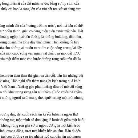
lòng nhân ái của đất nước tự do, bằng sự hy sinh của
ấy cái bao la rộng lớn của trời đất nơi xứ sở đang cưu
ống mảnh đất của “ vùng trời mơ ước”, nơi mà hắn có thể
ự phồn thịnh, giàu có đang hiển hiện trước mắt hắn. Đất
choáng ngộp; hai bên đường là những building, dinh thự,
 xung quanh mà lòng đầy thán phục. Hắn không hề hay
 hứa cho những ai muốn mưu tìm cuộc sống tương lai đầy
g của một cuộc sống văn minh vật chất trên một đất nước
 của một điểm móc cho bước đường rong ruổi trên đất lạ
ém trên thân thân thể già nua cằn cỗi, hằn lên những vết
át súng. Hắn nghĩ đến thảm trạng bi kịch trong quá khứ
h Việt Nam : Những góa phụ, những đứa trẻ mồ côi sống
 tạo đói khát trong rừng sâu núi thẳm. Cuộc chiến đã chấm
và những người ra đi mang theo quê hương một trời nhung
 đứng dậy, đặt cuốn sách lên kệ rồi bước ra ngoài thư
hư bóng ma; một mình cô đơn lặng lẽ bước đi giữa một buổi
không rùng rợn ghê sợ vì ngôi trường là một kiến trúc
ĩnh, quang đãng, tươi mát khiến hắn an tâm. Hắn đi đến
a trái con đường sau tòa nhà là ngõ cụt dẫn lên một ngọn