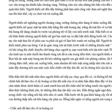
lững hờ hững. Mảng màu đỏ chói như giọt máu rỉ ra từ da thịt trên mặt phẳng của bức
cực sâu trong tim khiến hắn choáng váng. Những cảm xúc nhẹ nhàng khi hắn vừa đến đ
quái khó hiểu. Người thiếu nữ đến đây không phải làm một công việc đam mê nghệ thuậ
run lên khe khẽ, cây cọ chơi vơi rơi xuống đất.
Người thiếu nữ nghiêng người choáng váng, tưởng chừng như đang té nhào xuống đất. 
người thiếu nữ quay mặt lại nhìn hắn bằng đôi mắt hoang dại, trắng dã toát lên vẻ sợ 
thú hung dữ đang chuẩn bị vươn vai phóng tới vồ lấy con mồi trước mặt. Hắn biết có m
chỉ thân thiện nhưng người thiếu nữ giơ hai cánh tay ra dấu hắn thôi đừng bước tới. Ch
tay che mặt thụt lùi về phía sau va phải cái giá vẽ làm bức tranh rơi xuống đất. Người 
đuổi mình phía sau lưng. Cái ảo giác rùng rợn tái hiện trước mắt cô những khuôn mặt 
vũ khí xông lên chiếc thuyền chở hàng chục người tỵ nạn vượt biển trôi dạt trên vịnh Th
cầu kinh tạo ra một chuỗi âm thanh rùng rợn đã in sâu trong tiềm thức của người thiếu
Bọn hải tặc mặt mày hung tợn lôi kéo những người con gái nhốt vào phòng cabine, lột
chúng đâm chết, ném xác xuống biển, máu nhuộm đỏ trên mặt sóng nhấp nhô rờn rợn xác
máu đầy thương tích sau một cuộc hỗn chiến với bầy thú dữ, nó là chứng tích của tội ác 
Hắn thẫn thờ dõi mắt nhìn theo người thiếu nữ tiếp tục chạy qua đồi cỏ, và không hề bi
chính hắn đã làm cho cô ấy hoảng sợ khi đôi mắt của cô ta nhìn hắn đăm đăm đầy vẻ k
cảm nhận được dưới thảm cỏ xanh mướt kia mà đôi chân nhỏ bé trắng muốt của người 
tiềm thức không bình yên, từ những đớn đau tận đáy con tim. Hắn đứng ngẩn ngơ đưa 
trong chiếc váy trắng nổi bậc trên nền cỏ xanh. Hắn bước tới đi qua khỏi hàng cây rồi 
con đường thấp tiến sát bên hàng cây phía xa. Bỗng hắn nghe có tiếng người nói vọng tớ
- Chắc anh đã làm cho cô ta hoảng sợ.