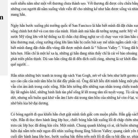
suốt nhiều năm như một vết thương chưa thành sẹo. Vết thương đã được cứu chửa bằng 
những con người đã nằm xuống vĩnh viễn để cho những kẻ như hắn được sống và nhìn th
mang hắn.
m
Ngày hắn bước xuống phi trường quốc tế San Fancisco là hắn biết mình đã đặt chân xu
sống chính hơi thở và con tim của mình. Hình ảnh mà hắn đã tưởng tượng nước Mỹ về s
nước Mỹ rộng lớn với hệ thống xa lộ chằn chịt đông nghịt xe cộ chạy vun vút làm hắn 
khu thương mại, công xưởng rộng lớn làm hắn bị cuốn hút say mê nhìn ngắm cảnh vật
biết mình đang đặt chân đến vùng đất được mệnh danh là “ Silicon Valley ”. Vùng đất
hứa hẹn. Hắn chỉ là một kẻ xa lạ, những gì hắn đang nhìn thấy chỉ là cái vẻ hào nhoán
phát triển phồn thịnh. Dù sao hắn cũng đã đi đến đích cuối cùng, nhưng là sự khởi đầu
quê người…
Hắn nhìn những bức tranh in trong tập sách Van Gogh, nét vẽ sắc bén như lưỡi gươm ch
sẹo cào cấu của một tâm hồn bi đát đầy phẫn nộ. Ông đã kết liễu đời mình bằng một ph
vẫn còn ám ảnh trong cuộc sống. Hắn liên tưởng đến những nạn nhân trong chiến tran
lây lất nghèo khổ, những binh lính tàn phế sống lê lết trong tăm tối tuyệt vọng. Tù cải
dứt, nhưng nỗi buồn quá khứ vẫn âm ĩ kéo dài trong tâm hồn của những kẻ còn ở lại, 
nhớ bên kia bờ đại dương.
Có bóng người đi qua khiến hắn chợt giật mình tỉnh giấc cơn muộn phiền. Hắn gấp sách
viện. Hắn đi dọc theo hành làng lớp học, chiếc bóng hắn hắt xuống lối đi chập chờn n
trưa các lớp học đã đóng kín cửa. Một mình. Chung quanh không có ai, rất buồn nhưng 
hiện đại nằm trên một ngọn đồi nhìn xuống thung lũng Silicon Valley; quang cảnh yên t
cuối dãy hành lang lớp học, bước xuống bậc thềm trên một lối đi dẫn ra bãi đậu xe, phí