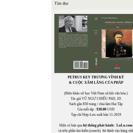
Tìm đọc
PETRUS KEY TRƯƠNG VĨNH KÝ
& CUỘC XÂM LĂNG CỦA PHÁP
(Biên khảo sử học Việt Nam xã hội văn hóa.)
Tác giả VŨ NGỰ CHIÊU PhD, JD
Sách gần 850 trang / chia làm Hai Tập
Gía mỗi tập :
$30.00
USD
Tạp chí Hợp-Lưu xuất bản 11-2019
Hiện có bán qua
hệ thống phát hành:
LuLu.com
và trên phần tìm kiếm (search) thì đánh vào hàng ch