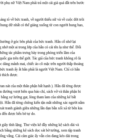
 phụ nữ Việt Nam phải trả một cái giá quá đắt trên bước
g tỏ về bức tranh, về người thiếu nữ và về cuộc đời trôi
hung dữ nhất có thể giáng xuống từ con người hung bạo,
hường ở góc bên phải của bức tranh. Hắn cố nhớ lại
nhớ một ai trong lớp của hắn có cái tên lạ như thế. Đối
 những tác phẩm trưng bày trong phòng triển lãm của
uốc gia trên thế giới. Tác giả của bức tranh không rõ là
óc dáng mảnh mai, chiếc áo cô mặc trên người thấp thoáng
 bức tranh ấy ắt hẳn phải là người Việt Nam. Chỉ có hắn
i thích được.
tan nát của một thân phận bất hạnh ). Hắn đã từng được
n đường vượt biên qua báo chí, sách vở và thân phận bi
ả bằng sự lường gạt, lòng tham lam của những kẻ bất
 tội. Hắn đã từng chứng kiến tận mắt những xác người nằm
xát tranh giành giữa những lằn đạn bắn xối xả từ bên kia
n đến được bến bờ tự do.
 giây tĩnh lặng. Thư viện kê đầy những kệ sách dài và
ách bằng những kệ sách dọc sát bờ tường, xem tập tranh
ống vắng. Cái cảm giác ấy vẫn còn đang kéo dài trong