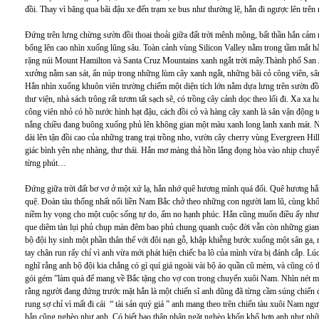
đồi. Thay vì băng qua bãi đậu xe đến trạm xe bus như thường lệ, hắn đi ngược lên trên
Đứng trên lưng chừng sườn đồi thoai thoải giữa đất trời mênh mông, bất thần hắn cả
bổng lên cao nhìn xuống lũng sâu. Toàn cảnh vùng Silicon Valley nằm trong tầm mắt h
rặng núi Mount Hamilton và Santa Cruz Mountains xanh ngắt trời mây.Thành phố San J
xưởng nằm san sát, ẩn núp trong những lùm cây xanh ngắt, những bãi cỏ công viên, sân
Hắn nhìn xuống khuôn viên trường chiếm một diện tích lớn nằm dựa lưng trên sườn đồi 
thư viện, nhà sách trông rất tươm tất sạch sẽ, có trồng cây cảnh dọc theo lối đi. Xa xa h
công viên nhỏ có hồ nước hình hạt đậu, cách đồi cỏ và hàng cây xanh là sân vận động
nắng chiều đang buông xuống phủ lên không gian một màu xanh long lanh xanh mát. N
dài lên tận đồi cao của những trang trại trồng nho, vườn cây cherry vùng Evergreen Hi
giác bình yên nhẹ nhàng, thư thái. Hắn mơ màng thả hồn lắng đọng hòa vào nhịp chuyể
từng phút…
Đứng giữa trời đất bơ vơ ở một xứ lạ, hắn nhớ quê hương mình quá đổi. Quê hương hắn
quệ. Đoàn tàu thống nhất nối liền Nam Bắc chở theo những con người lam lũ, cùng kh
niềm hy vọng cho một cuộc sống tự do, ấm no hạnh phúc. Hắn cũng muốn điều ấy n
que diêm tàn lụi phủ chụp màn đêm bao phủ chung quanh cuộc đời vẫn còn những gian 
bộ đội hy sinh một phần thân thể với đôi nạn gỗ, khập khiễng bước xuống một sân ga, m
tay chân run rẩy chỉ vì anh vừa mới phát hiện chiếc ba lô của mình vừa bị đánh cắp. Lú
nghĩ rằng anh bộ đội kia chẳng có gì quí giá ngoài vài bộ áo quần cũ mèm, và cũng có 
gói gém ”làm quà để mang về Bắc tặng cho vợ con trong chuyến xuôi Nam. Nhìn nét mặt 
rằng người đang đứng trước mặt hắn là một chiến sĩ anh dũng đã từng cầm súng chiến 
rung sợ chỉ vì mất đi cái “ tài sản quý giá ” anh mang theo trên chiến tàu xuôi Nam ng
hắn cũng nghèo như anh. Có biết bao thân phận ngặt nghèo khốn khổ hơn anh như nh