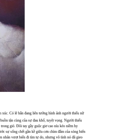
ảm xúc. Có lẽ hắn đang liên tưởng hình ảnh người thiếu nữ
i buồn tận cùng của sự đau khổ, tuyệt vọng. Người thiếu
y trong gió. Đôi tay gầy guộc giơ cao níu kéo niềm hy
rước sự sống chết gần kề giữa cơn chìm đắm của sóng biển
ền nhân vượt biển đi tìm tự do, nhưng vô tình nó đã gieo