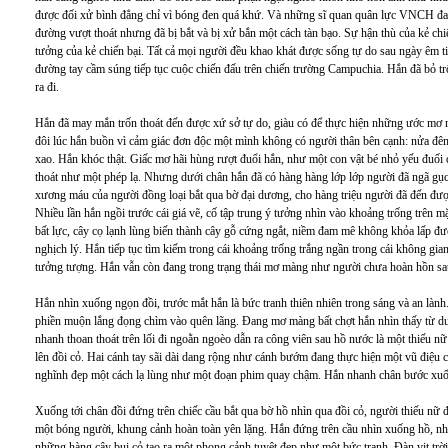
được đối xử bình đẳng chỉ vì bóng đen quá khứ. Và những sĩ quan quân lực VNCH đan
đường vượt thoát nhưng đã bị bắt và bị xử bắn một cách tàn bạo. Sự hận thù của kẻ ch
tưởng của kẻ chiến bại. Tất cả mọi người đều khao khát được sống tự do sau ngày êm t
đường tay cầm súng tiếp tục cuộc chiến đấu trên chiến trường Campuchia. Hắn đã bỏ t
ra đi.
Hắn đã may mắn trốn thoát đến được xứ sở tự do, giàu có để thực hiện những ước mơ 
đôi lúc hắn buồn vì cảm giác đơn độc một mình không có người thân bên cạnh: nửa đêm t
xao. Hắn khóc thật. Giấc mơ hãi hùng rượt đuổi hắn, như một con vật bé nhỏ yếu đuối
thoát như một phép lạ. Nhưng dưới chân hắn đã có hàng hàng lớp lớp người đã ngã gục
xương máu của người đồng loại bắt qua bờ đại dương, cho hàng triệu người đã đến đ
Nhiều lần hắn ngồi trước cái giá vẽ, cố tập trung ý tưởng nhìn vào khoảng trống trên m
bất lực, cây cọ lạnh lùng biến thành cây gỗ cứng ngắt, niềm đam mê không khỏa lấp đ
nghịch lý. Hắn tiếp tục tìm kiếm trong cái khoảng trống trắng ngần trong cái không gia
tưởng tượng. Hắn vẫn còn đang trong trạng thái mơ màng như người chưa hoàn hồn sa
Hắn nhìn xuống ngọn đồi, trước mắt hắn là bức tranh thiên nhiên trong sáng và an làn
phiền muộn lắng đọng chìm vào quên lãng. Đang mơ màng bất chợt hắn nhìn thấy từ d
nhanh thoan thoát trên lối đi ngoằn ngoèo dẫn ra công viên sau hồ nước là một thiếu n
lên đồi cỏ. Hai cánh tay sãi dài dang rộng như cánh bướm đang thực hiện một vũ điệu
nghĩnh đẹp một cách lạ lùng như một đoạn phim quay chậm. Hắn nhanh chân bước xuốn
Xuống tới chân đồi đứng trên chiếc cầu bắt qua bờ hồ nhìn qua đồi cỏ, người thiếu nữ
một bóng người, khung cảnh hoàn toàn yên lặng. Hắn đứng trên cầu nhìn xuống hồ, nhữ
những hàng cây bụi cỏ tạo ra một phong cảnh tuyệt đẹp như một bức tranh. Đàn vịt trời 