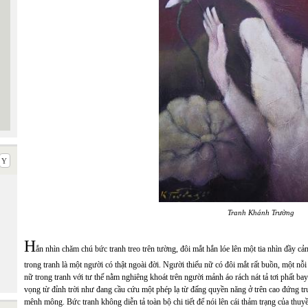
Tranh Khánh Trường
H
ắn nhìn chăm chú bức tranh treo trên tường, đôi mắt hắn lóe lên một tia nhìn đầy c
trong tranh là một người có thật ngoài đời. Người thiếu nữ có đôi mắt rất buồn, một nỗ
nữ trong tranh với tư thế nằm nghiêng khoát trên người mảnh áo rách nát tả tơi phất ba
vọng từ đỉnh trời như đang cầu cứu một phép lạ từ đấng quyền năng ở trên cao đứng t
mênh mông. Bức tranh không diễn tả toàn bộ chi tiết để nói lên cái thảm trạng của thuy