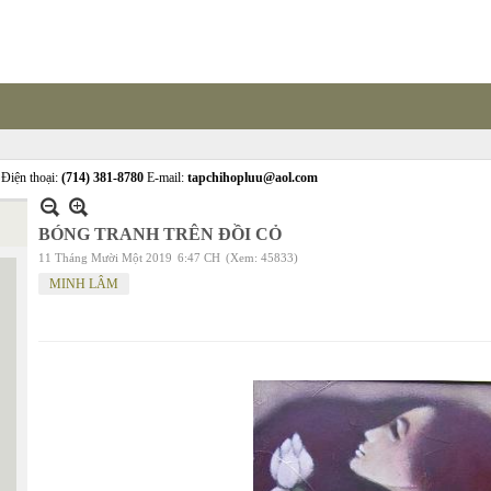
Điện thoại:
(714) 381-8780
E-mail:
tapchihopluu@aol.com
BÓNG TRANH TRÊN ĐỒI CỎ
11 Tháng Mười Một 2019
6:47 CH
(Xem: 45833)
MINH LÂM