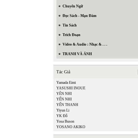
Chuyển Ngữ
Đọc Sách - Mạn Đàm
Tin Sách
Trích Đoạn
Video & Audio : Nhạc & . . .
TRANH VÀ ẢNH
Tác Giả
Yamada Eimi
YASUSHI INOUE
YÊN NHI
YẾN NHI
YẾN THANH
Yiyun Li
YK Đỗ
Yosa Buson
YOSANO AKIKO