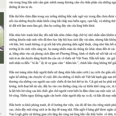
vào trong lòng hắn một cảm giác mênh mang thương cảm cho thân phận của những người
đường đi tìm tự do.
Hắn thả hồn chìm đắm trong suy tưởng những thắc mắc ngờ vực trong đầu chưa được sán
nổi của những thuyền nhân khốn cùng bất chấp mọi hiểm nguy, cạm bẫy, và những thứ 
từ đất trời làm mưa làm gió, dìm họ xuống đáy sâu của lòng biển khơi.
Hắn nhìn bức tranh khá lâu; đôi mắt hắn nhìn chằm chặp chữ ký nhỏ nhắn nằm khiêm n
những khuôn mặt sinh viên đã theo học lớp hội họa cách đây vài năm, nhưng hắn không 
với hắn, bức tranh không có gì nổi bật trên phương diện nghệ thuật, cũng như hầu hết
trường là do sinh viên sáng tác, họ mang nhiều màu da chủng tộc khác nhau đến từ các q
ai, bằng nhìn vào cái phong cách đậm nét Phương Đông, hình cô thiếu nữ nổi bật cái v
một tà áo dài duyên dáng thướt tha của các cô thiếu nữ Việt Nam. Hắn kết luận : tác giả
mới nhận ra điều “ bí ẩn ” ấy từ sự giao cảm “ thầm kín ”, chính hắn cũng không thể giả
Hắn mơ màng nhìn thấy người thiếu nữ đang nhìn hắn mỉm cười ( nụ cười che giấu nỗi 
nghe kể những câu chuyện về cuộc đời của những cô thiếu nữ Việt bất hạnh gặp nạn trê
thương của những con người sau cuộc chiến đi tìm hơi thở tự do. Cái giá mà họ phải tr
lương, tướt đoạt hết tài sản, đẩy họ vào con đường cùng của sự khốn khổ cùng cực, tù
la liệt bên bờ sông sau khi chiếc ghe chở người vượt biển bị đắm chìm sau một cuộc xô 
bờ sông. Hiểm nguy không ngăn cản bước chân người tiếp tục ra đi, và hắn đã may mắ
Hắn bước ra khỏi phòng tranh, đi về hướng thư viện, vào đó để tìm cho riêng mình phút
cao, chứa đầy một rừng sách in ấn đẹp đẽ trang nhã. Hắn ngồi ở hàng ghế được ngăn c
ữ:
Van Gogh giữa cái không gian yên lặng ấm cúng mà lòng hắn vẫn thấy buồn cô đơn, tr