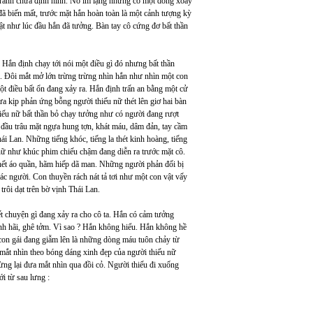
 tranh chưa định hình. Nó im lặng nhưng có một dòng xoáy
ã biến mất, trước mặt hắn hoàn toàn là một cảnh tượng kỳ
t như lúc đầu hắn đã tưởng. Bàn tay cô cứng đơ bất thần
Hắn định chạy tới nói một điều gì đó nhưng bất thần
hãi. Đôi mắt mở lớn trừng trừng nhìn hắn như nhìn một con
ột điều bất ổn đang xảy ra. Hắn định trấn an bằng một cử
ưa kịp phản ứng bỗng người thiếu nữ thét lên giơ hai bàn
thiếu nữ bất thần bỏ chạy tưởng như có người đang rượt
“ đầu trâu mặt ngựa hung tợn, khát máu, dâm đản, tay cầm
ái Lan. Những tiếng khóc, tiếng la thét kinh hoàng, tiếng
 nữ như khúc phim chiếu chậm đang diễn ra trước mặt cô.
 hết áo quần, hãm hiếp dã man. Những người phản đối bị
 người. Con thuyền rách nát tả tơi như một con vật vấy
trôi dạt trên bờ vịnh Thái Lan.
ết chuyện gì đang xảy ra cho cô ta. Hắn có cảm tưởng
inh hãi, ghê tởm. Vì sao ? Hắn không hiểu. Hắn không hề
con gái đang giẫm lên là những dòng máu tuôn chảy từ
mắt nhìn theo bóng dáng xinh đẹp của người thiếu nữ
dừng lại đưa mắt nhìn qua đồi cỏ. Người thiếu đi xuống
i từ sau lưng :