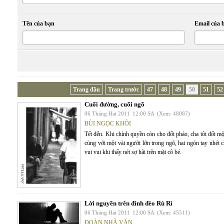
Tên của bạn
Email của 
Trang đầu
Trang trước
47
48
49
50
51
52
Cuối đường, cuối ngõ
06 Tháng Hai 2011
12:00 SA
(Xem: 48087)
BÙI NGỌC KHÔI
Tết đến. Khi chính quyền còn cho đốt pháo, cha tôi đốt mộ
cùng với một vài người lớn trong ngõ, hai ngón tay nhét c
vui vui khi thấy nét sợ hãi trên mặt cô bé.
Lời nguyền trên đỉnh đèo Rù Rì
06 Tháng Hai 2011
12:00 SA
(Xem: 45511)
ĐOÀN NHÃ VĂN