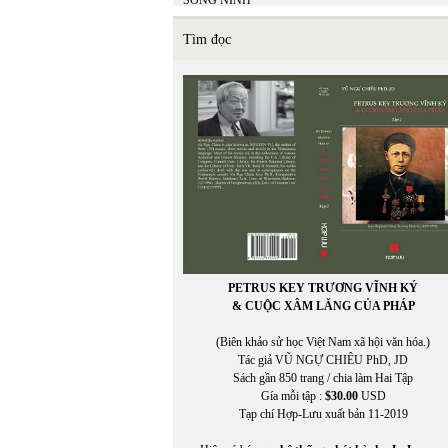
SONG NINH
SONG THAO
SUZANNE WANG
Tìm đọc
SỸ LIÊM
PETRUS KEY TRƯƠNG VĨNH KÝ
& CUỘC XÂM LĂNG CỦA PHÁP
(Biên khảo sử học Việt Nam xã hội văn hóa.)
Tác giả VŨ NGỰ CHIÊU PhD, JD
Sách gần 850 trang / chia làm Hai Tập
Gía mỗi tập :
$30.00
USD
Tạp chí Hợp-Lưu xuất bản 11-2019