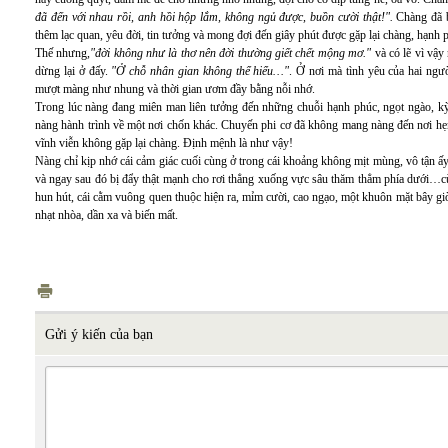
đã đến với nhau rồi, anh hồi hộp lắm, không ngủ được, buồn cười thật!".
Chàng đã b
thêm lạc quan, yêu đời, tin tưởng và mong đợi đến giây phút được gặp lại chàng, hạnh 
Thế nhưng
,"đời không như là thơ nên đời thường giết chết mộng mơ."
và có lẽ vì vậ
dừng lại ở đấy.
"Ở chỗ nhân gian không thể hiểu…"
. Ở nơi mà tình yêu của hai ngư
mượt màng như nhung và thời gian ươm đầy bằng nỗi nhớ.
Trong lúc nàng đang miên man liên tưởng đến những chuỗi hạnh phúc, ngọt ngào, kỳ 
nàng hành trình về một nơi chốn khác. Chuyến phi cơ đã không mang nàng đến nơi hẹ
vĩnh viễn không gặp lại chàng. Định mệnh là như vậy!
Nàng chỉ kịp nhớ cái cảm giác cuối cùng ở trong cái khoảng không mịt mùng, vô tận ấ
và ngay sau đó bị đẩy thật mạnh cho rơi thẳng xuống vực sâu thăm thẳm phía dưới…c
hun hút, cái cằm vuông quen thuộc hiện ra, mỉm cười, cao ngạo, một khuôn mặt bây giờ,
nhạt nhòa, dần xa và biến mất.
Gửi ý kiến của bạn