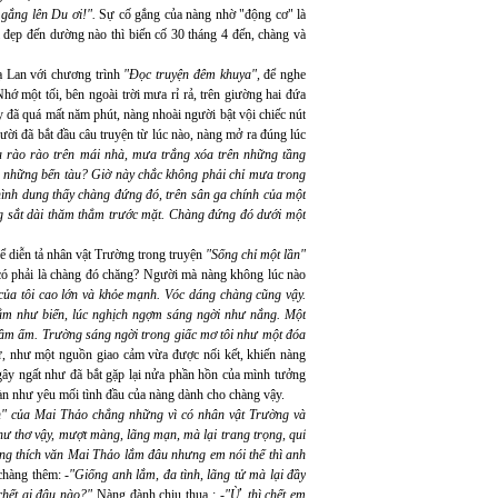
 gắng lên Du ơi!".
Sự cố gắng của nàng nhờ "động cơ" là
đẹp đến dường nào thì biến cố 30 tháng 4 đến, chàng và
ạ Lan với chương trình
"Đọc truyện đêm khuya",
để nghe
hớ một tối, bên ngoài trời mưa rỉ rả, trên giường hai đứa
y đã quá mất năm phút, nàng nhoài người bật vội chiếc nút
gười đã bắt đầu câu truyện từ lúc nào, nàng mở ra đúng lúc
 rào rào trên mái nhà, mưa trắng xóa trên những tầng
n những bến tàu? Giờ này chắc không phải chỉ mưa trong
hình dung thấy chàng đứng đó, trên sân ga chính của một
g sắt dài thăm thẳm trước mặt. Chàng đứng đó dưới một
 diễn tả nhân vật Trường
trong truyện
"Sống chỉ một lần"
 có phải là chàng đó chăng? Người mà nàng không lúc nào
của tôi cao lớn và khỏe mạnh. Vóc dáng chàng cũng vậy.
ẳm như biển, lúc nghịch ngợm sáng ngời như nắng. Một
rầm ấm. Trường sáng ngời trong giấc mơ tôi như một đóa
, như một nguồn giao cảm vừa được nối kết, khiến nàng
ây ngất như đã bắt gặp lại nửa phần hồn của mình tưởng
nàn như yêu mối tình đầu của nàng dành cho chàng vậy.
n" của Mai Thảo chẳng những vì có nhân vật Trường và
ư thơ vậy, mượt màng, lãng mạn, mà lại trang trọng, quí
ng thích văn Mai Thảo lắm đâu nhưng em nói thế thì anh
chàng thêm: -
"Giống anh lắm, đa tình, lãng tử mà lại đầy
 chết ai đâu nào?"
Nàng đành chịu thua : -
"Ừ, thì chết em