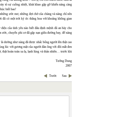
ày tỏ sự cuồng nhiệt, khát khao gặp gỡ khiến nàng càng
phúc biết bao!
y những ước mơ, những đợi chờ của chàng và nàng chỉ nên
ời đã có một trời ký ức thăng hoa với khoảng không gian
diệu của tình yêu nào biết đâu định mệnh đã an bày cho
n ước, chuyến phi cơ đã gặp nạn giữa đường bay, để nàng
y là dường như nàng đã được nhấc bổng người lên thật cao
ùng lúc với gương mặt của người đàn ông với đôi mắt đen
 thật hoàn toàn xa lạ, lạnh lùng và thản nhiên… trước khi
Tưởng Dung
2007
Trước
Sau