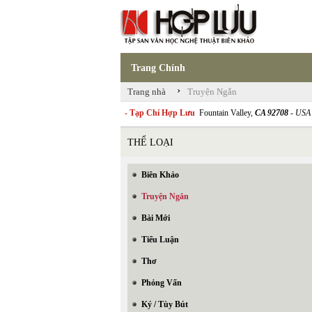
Trang Chính
›
Trang nhà
Truyện Ngắn
- Tạp Chí Hợp Lưu
Fountain Valley,
CA 92708
- USA
THỂ LOẠI
Biên Khảo
Truyện Ngắn
Bài Mới
Tiểu Luận
Thơ
Phỏng Vấn
Ký / Tùy Bút