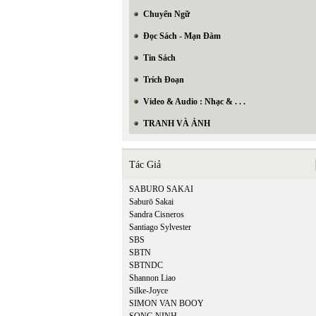
Chuyển Ngữ
Đọc Sách - Mạn Đàm
Tin Sách
Trích Đoạn
Video & Audio : Nhạc & . . .
TRANH VÀ ẢNH
Tác Giả
SABURO SAKAI
Saburō Sakai
Sandra Cisneros
Santiago Sylvester
SBS
SBTN
SBTNDC
Shannon Liao
Silke-Joyce
SIMON VAN BOOY