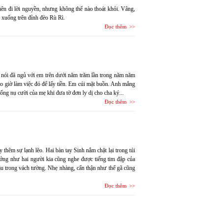
 quên đi lời nguyền, nhưng không thể nào thoát khỏi. Vâng,
n xuống trên đỉnh đèo Rù Rì.
Đọc thêm
h nói đã ngủ với em trên dưới năm trăm lần trong năm năm
o giờ làm việc đó để lấy tiền. Em cúi mặt buồn. Anh mắng
ống nụ cười của mẹ khi đưa tờ đơn ly dị cho cha ký...
Đọc thêm
thêm sự lạnh lẽo. Hai bàn tay Sinh nắm chặt lại trong túi
tưởng như hai người kia cũng nghe được tiếng tim đập của
âu trong vách tường. Nhẹ nhàng, cẩn thận như thể gã cũng
Đọc thêm