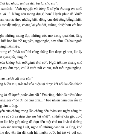
hất lạc nhau, anh sẽ đền bù lại cho em".
 xa cách: -
"Anh nguyện với lòng là sẽ yêu thương em suốt
 lại...".
Nàng còn mong đợi gì hơn? Hạnh phúc đã khiến
an, tan tác theo những biến động của đời sống bỗng nhiên
m mơ dệt mộng, chàng lại yêu đời, cuồng nhiệt hơn với bao
g nghe những mong đợi, những ước mơ trong quá khứ, lắng
biết bao lời thề nguyền, ngọt ngào, say đắm. Cả hai ngoài
à nàng hiện hữu.
 nhưng có
"phải chi"
thì cũng chẳng làm được gì hơn, lúc ấy
ạt giang hồ, lãng tử.
vẫn không hơn một phút tình cờ"
. Ngồi trên xe chàng chở
 tay ôm trọn, chỉ là cười nói vu vơ, mắt môi ngại ngùng.
ì em…chết với anh rồi!"
buồn vui, trắc trở của hiện tại được kết nối lại dần thành
.
ng là đã hạnh phúc lắm rồi."
Đó cũng chính là niềm khao
àng gọi -
" bé ơi, bé của anh…"
bao nhiêu năm qua rồi lời
ng tâm tưởng.
yên của chàng trong lần chàng đến thăm sau ngày nàng thi
urse cả rồi sẽ đưa cho em hết nhé!",
vì thế từ căn gác trọ ở
 lúc bấy giờ, nàng đã dọn đến một chỗ trọ khác ở đường
vào sân trường Luật, nghe đủ những danh từ lạ lùng, khô
ghe đọc tên lên đã kinh hãi muốn bước lui trở vế với con