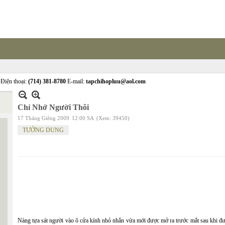
Điện thoại:
(714) 381-8780
E-mail:
tapchihopluu@aol.com
Chỉ Nhớ Người Thôi
17 Tháng Giêng 2009
12:00 SA
(Xem: 39450)
TƯỞNG DUNG
Nàng tựa sát người vào ô cửa kính nhỏ nhắn vừa mới được mở ra trước mắt sau khi đ