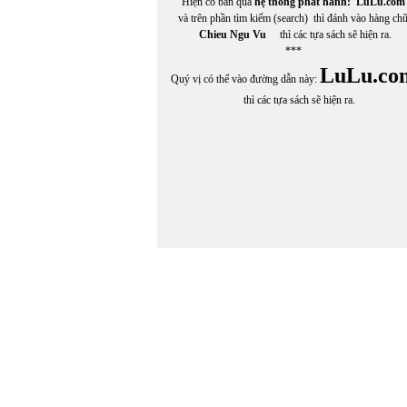
Hiện có bán qua
hệ thống phát hành:
LuLu.com
và trên phần tìm kiếm (search) thì đánh vào hàng ch
Chieu Ngu Vu
thì các tựa sách sẽ hiện ra.
***
LuLu.co
Quý vị có thể vào đường dẫn này:
thì các tựa sách sẽ hiện ra.