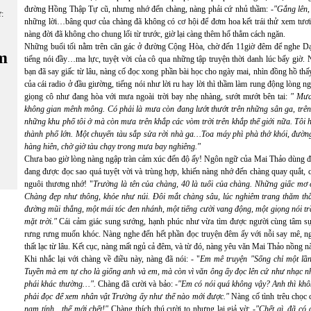
đường Hồng Thập Tự cũ, nhưng nhớ đến chàng, nàng phải cứ nhủ thầm: -
"Gắng lên,
ữ:
những lời…bâng quơ của chàng đã không có cơ hội để đơm hoa kết trái thử xem tươi 
nàng đời đã không cho chung lối từ trước, giờ lại càng thêm hố thẳm cách ngăn.
Những buổi tối nằm trên căn gác ở đường Cộng Hòa, chờ đến 11giờ đêm để nghe D
m
tiếng nói đầy…ma lực, tuyệt vời của cô qua những tập truyện thời danh lúc bấy giờ. N
bạn đã say giấc từ lâu, nàng cố đọc xong phần bài học cho ngày mai, nhìn đồng hồ thấ
của cái radio ở đầu giường, tiếng nói như lời ru hay lời thì thầm làm rung động lòng n
giọng cô như đang hòa với mưa ngoài trời bay nhẹ nhàng, sướt mướt bên tai:
" Mưa
không gian mênh mông. Có phải là mưa còn đang lướt thướt trên những sân ga, trê
những khu phố tôi ở mà còn mưa trên khắp các vòm trời trên khắp thế giới nữa. Tôi 
thành phố lớn. Một chuyến tàu sắp sửa rời nhà ga…Toa máy phì phà thở khói, đườn
hàng hiên, chờ giờ tàu chạy trong mưa bay nghiêng."
Chưa bao giờ lòng nàng ngập tràn cảm xúc đến độ ấy! Ngôn ngữ của Mai Thảo dùng để
đang được đọc sao quá tuyệt vời và trùng hợp, khiến nàng nhớ đến chàng quay quắt,
nguôi thương nhớ! "
Trường là tên của chàng, 40 là tuổi của chàng. Những giấc mơ 
Chàng đẹp như thông, khỏe như núi. Đôi mắt chàng sâu, lúc nghiêm trang thăm th
đường mũi thẳng, một mái tóc đen nhánh, một tiếng cười vang động, một giọng nói t
mặt trời."
Cái cảm giác sung sướng, hạnh phúc như vừa tìm được người cùng tâm sự
rưng rưng muốn khóc. Nàng nghe đến hết phần đọc truyện đêm ấy với nỗi say mê, ng
thất lạc từ lâu. Kết cục, nàng mất ngủ cả đêm, và từ đó, nàng yêu văn Mai Thảo nồng 
Khi nhắc lại với chàng về điều này, nàng đã nói: - "
Em mê truyện "Sống chỉ một lầ
Tuyền mà em tự cho là giống anh và em, mà còn vì văn ông ấy đọc lên cứ như nhạc nh
phái khác thường…".
Chàng đã cười và bảo: -
"Em có nói quá không vậy? Anh thì khô
phải đọc để xem nhân vật Trường ấy như thế nào mới được."
Nàng cố tình trêu chọc 
nam tính…thế mới chết!"
Chàng thích thú cười to nhưng lại giả vờ: -
"Chết gì, đã có