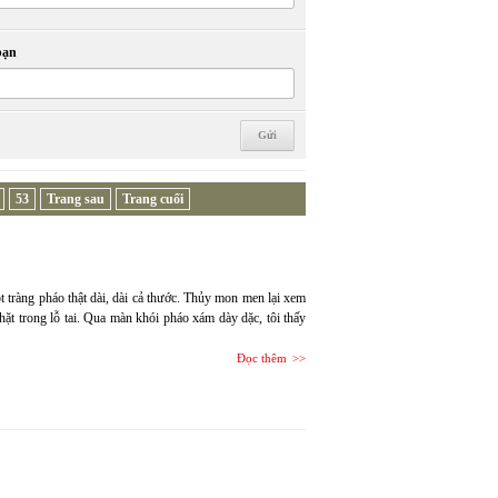
bạn
53
Trang sau
Trang cuối
t tràng pháo thật dài, dài cả thước. Thủy mon men lại xem
hặt trong lỗ tai. Qua màn khói pháo xám dày dặc, tôi thấy
Đọc thêm