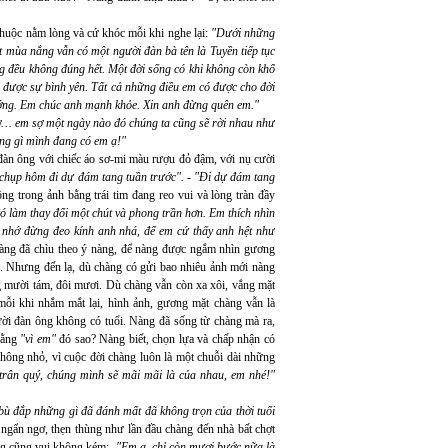
thuộc nằm lòng và cứ khóc mỗi khi nghe lại:
"Dưới những
 mùa nắng vẫn có một người đàn bà tên là Tuyền tiếp tục
 đều không đúng hết. Một đời sống có khi không còn khổ
được sự bình yên. Tất cả những điều em có được cho đời
ướng. Em chúc anh mạnh khỏe. Xin anh đừng quên em."
 sợ… em sợ một ngày nào đó chúng ta cũng sẽ rời nhau như
ững gì mình đang có em ạ!"
 đàn ông với chiếc áo sơ-mi màu rượu đỏ đậm, với nụ cười
chụp hôm đi dự đám tang tuần trước". - "Đi dự đám tang
 trong ảnh bằng trái tim đang reo vui và lòng tràn đầy
ó làm thay đổi một chút và phong trần hơn. Em thích nhìn
m nhớ đừng đeo kính anh nhá, để em cứ thấy anh hệt như
àng đã chìu theo ý nàng, để nàng được ngắm nhìn gương
g. Nhưng đến lạ, dù chàng có gửi bao nhiêu ảnh mới nàng
 mười tám, đôi mươi. Dù chàng vẫn còn xa xôi, vắng mặt
mỗi khi nhắm mắt lại, hình ảnh, gương mặt chàng vẫn là
ời đàn ông không có tuổi. Nàng đã sống từ chàng mà ra,
rằng
"vì em"
đó sao? Nàng biết, chọn lựa và chấp nhận có
không nhỏ, vì cuộc đời chàng luôn là một chuỗi dài những
trân quý, chúng mình sẽ mãi mãi là của nhau, em nhé!"
bù đắp những gì đã đánh mất đã không trọn của thời tuổi
 ngẩn ngơ, thẹn thùng như lần đầu chàng đến nhà bất chợt
g cũng vui không kém: -
"Em ạ, chỉ còn mươi bước nữa là