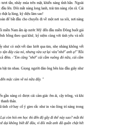
 tươi tắn, nhảy múa trên mặt, khiến nàng tỉnh hẳn. Ngoài
u lên. Đôi mắt nàng long lanh, trái tim nàng rộn rã. Cái
thật lạ lùng, kỳ diệu làm sao!
toàn để bắt đầu cho chuyến đi về một nơi xa xôi, nơi nàng
 cuối miền Nam ấm áp nước Mỹ đến đầu miền Đông buốt giá
bềnh bồng theo quá khứ, kỷ niệm cùng với tình yêu và nỗi
y như có một vết dao lướt qua tim, nhẹ nhàng không vết
ào tận đáy của nó, nhưng vừa sợ lại vừa"nhớ" anh ạ!"
Rồi
cả đêm. -
"Em cũng "nhớ" cái cằm vuông đó nữa, cái cằm
hẳm bặt tin nhau. Giọng người đàn ông bên kia đầu giây như
 đến mặc cảm về nó nữa đấy. "
 gần nàng có được cái cảm giác êm ái, cậy trông, và khi
 thanh thản.
tình cờ hay cố ý gieo rắc như in vào lòng trí nàng trong
ại còn hỏi em học thi đến độ gầy đi thế này sao? mắt thì
ê dại không biết để đâu, vì đôi mắt anh đã quấn chặt hết