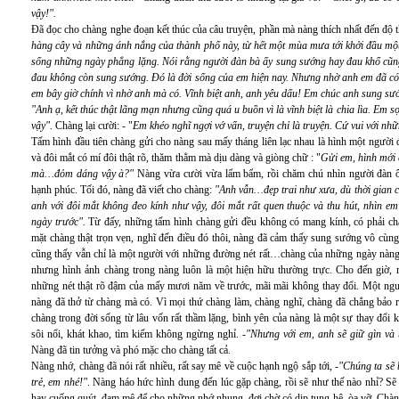
vậy!".
Đã đọc cho chàng nghe đoạn kết thúc của câu truyện, phần mà nàng thích nhất đến độ 
hàng cây và những ánh nắng của thành phố này, từ hết một mùa mưa tới khởi đầu một
sống những ngày phẳng lặng. Nói rằng người đàn bà ấy sung sướng hay đau khổ cũng
đau không còn sung sướng. Đó là đời sống của em hiện nay. Nhưng nhờ anh em đã có 
em bây giờ chính vì nhờ anh mà có. Vĩnh biệt anh, anh yêu dấu! Em chúc anh sung s
"Anh ạ, kết thúc thật lãng mạn nhưng cũng quá u buồn vì là vĩnh biệt là chia lìa. Em
vậy".
Chàng lại cười: - "
Em khéo nghĩ ngợi vớ vẩn, truyện chỉ là truyện. Cứ vui với nh
Tấm hình đầu tiên chàng gửi cho nàng sau mấy tháng liên lạc nhau là hình một người
và đôi mắt có mí đôi thật rõ, thăm thẳm mà dịu dàng và giòng chữ : "
Gửi em, hình mới 
mà…đỏm dáng vậy à?"
Nàng vừa cười vừa lẩm bẩm, rồi chăm chú nhìn người đàn ông
hạnh phúc. Tối đó, nàng đã viết cho chàng:
"Anh vẫn…đẹp trai như xưa, dù thời gian c
anh với đôi mắt không đeo kính như vậy, đôi mắt rất quen thuộc và thu hút, nhìn e
ngày trước".
Từ đấy, những tấm hình chàng gửi đều không có mang kính, có phải ch
mặt chàng thật trọn vẹn, nghĩ đến điều đó thôi, nàng đã cảm thấy sung sướng vô cùn
cũng thấy vẫn chỉ là một người với những đường nét rất…chàng của những ngày nàng
nhưng hình ảnh chàng trong nàng luôn là một hiện hữu thường trực. Cho đến giờ, 
những nét thật rõ đậm của mấy mươi năm về trước, mãi mãi không thay đổi. Một ngư
nàng đã thở từ chàng mà có. Vì mọi thứ chàng làm, chàng nghĩ, chàng đã chẳng bảo 
chàng trong đời sống từ lâu vốn rất thầm lặng, bình yên của nàng là một sự thay đổi 
sôi nổi, khát khao, tìm kiếm không ngừng nghỉ. -
"Nhưng với em, anh sẽ giữ gìn và 
Nàng đã tin tưởng và phó mặc cho chàng tất cả.
Nàng nhớ, chàng đã nói rất nhiều, rất say mê về cuộc hạnh ngộ sắp tới, -
"Chúng ta sẽ 
trẻ, em nhé!"
. Nàng háo hức hình dung đến lúc gặp chàng, rồi sẽ như thế nào nhỉ? Sẽ
hay cuống quýt, đam mê để cho những nhớ nhung, đợi chờ có dịp tung hê, òa vỡ. Chàn