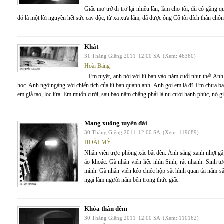
Giấc mơ trở đi trở lại nhiều lần, làm cho tôi, dù cố gắng
đó là một lời nguyền hết sức cay độc, từ xa xưa lắm, đã được ông Cố tôi đích thân chô
Khát
31 Tháng Giêng 2011
12:00 SA
(Xem: 46360)
Hoài Băng
...Em tuyệt, anh nói với lũ bạn vào năm cuối như thế! An
học. Anh ngỡ ngàng với chiến tích của lũ bạn quanh anh. Anh gọi em là đĩ. Em chưa ba
em giả tạo, lọc lừa. Em muốn cười, sau bao năm chẳng phải là nụ cười hạnh phúc, nó gi
Mang xuống tuyền đài
30 Tháng Giêng 2011
12:00 SA
(Xem: 119689)
HOÀI MỸ
Nhân viên trực phòng xác bật đèn. Ánh sáng xanh nhợt gây 
áo khoác. Gã nhân viên liếc nhìn Sinh, rất nhanh. Sinh 
mình. Gã nhân viên kéo chiếc hộp sắt hình quan tài nằm s
ngại làm người nằm bên trong thức giấc.
Khỏa thân đêm
30 Tháng Giêng 2011
12:00 SA
(Xem: 110162)