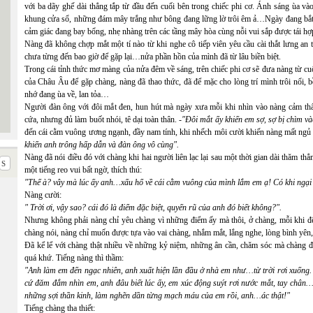
với ba dãy ghế dài thẳng tắp từ đầu đến cuối bên trong chiếc phi cơ. Ánh sáng ùa vào
khung cửa sổ, những đám mây trắng như bông đang lững lờ trôi êm ả…Ngày đang bắt đầ
cảm giác đang bay bổng, nhẹ nhàng trên các tầng mây hòa cùng nỗi vui sắp được tái hợp 
Nàng đã không chợp mắt một tí nào từ khi nghe cô tiếp viên yêu cầu cài thắt lưng an 
chưa từng đến bao giờ để gặp lại…nửa phần hồn của mình đã từ lâu biền biệt.
Trong cái tỉnh thức mơ màng của nửa đêm về sáng, trên chiếc phi cơ sẽ đưa nàng từ
của Châu Âu để gặp chàng, nàng đã thao thức, đã để mặc cho lòng trí mình trôi nổi, 
nhớ đang ùa về, lan tỏa…
Người đàn ông với đôi mắt đen, hun hút mà ngày xưa mỗi khi nhìn vào nàng cảm thấ
cứa, nhưng đủ làm buốt nhói, tê dại toàn thân. -
"Đôi mắt ấy khiến em sợ, sợ bị chìm v
đến cái cằm vuông ương ngạnh, đầy nam tính, khi nhếch môi cười khiến nàng mất ngủ 
khiến anh trông hấp dẫn và đàn ông vô cùng".
Nàng đã nói điều đó với chàng khi hai người liên lạc lại sau một thời gian dài thăm t
một tiếng reo vui bất ngờ, thích thú:
"Thế à? vây mà lúc ấy anh…xấu hổ về cái cằm vuông của mình lắm em ạ! Có khi ngại
Nàng cười:
" Trời ơi, vậy sao? cái đó là điểm đặc biệt, quyến rũ của anh đó biết không?".
Nhưng không phải nàng chỉ yêu chàng vì những điểm ấy mà thôi, ở chàng, mỗi khi đến
chàng nói, nàng chỉ muốn được tựa vào vai chàng, nhắm mắt, lắng nghe, lòng bình yên,
Đã kể lể với chàng thật nhiều về những kỷ niệm, những ân cần, chăm sóc mà chàng đã 
quá khứ. Tiếng nàng thì thầm:
"Anh làm em đến ngạc nhiên, anh xuất hiện lần đầu ở nhà em như…từ trời rơi xuống. L
cứ đăm đắm nhìn em, anh đâu biết lúc ấy, em xúc động suýt rơi nước mắt, tay chân…t
những sợi thần kinh, làm nghẽn dần từng mạch máu của em rồi, anh…ác thật!"
Tiếng chàng tha thiết: