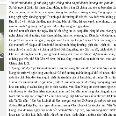
"Em kể nữa đi nhá, gì anh cũng nghe, chúng mình đã phí đi một khoảng thời gian dài, t
Sự bất ngờ vì đã tìm lại nhau cũng không to lớn bằng lời chàng bày tỏ sau bao năm dài
đời, mãi mãi, em sẽ là của riêng anh trong tâm tưởng và trong những tháng ngày còn
nàng ngất ngây, choáng ngợp! Tơ tình quá khứ tưởng đã đứt rời, bay biến vào không gi
lặng lẽ trở về, nối kết dịu dàng mà vô cùng bền bỉ. Nàng lại xao xuyến nhớ nhung, ươ
nguồn cảm hứng trong những vần thơ, ý nhạc sáng tác ngày đêm.
Cứ thế, như đôi chim chờ ngày lên để cất tiếng líu lo, sáng đến, nàng kể cho chàn
nghe chàng nói về những khát khao, những hứa hẹn ở tương lai. Đêm, lại viết cho nhau 
thế giới hiện tại, cõi trần gian, bây giờ đã có thêm một thế giới riêng tư chỉ có chàng v
Cái thời tuổi trẻ đã qua, đã khuất nhớ lại tiếc nuối, bâng khuâng, phải chi…phải chi…
nàng chỉ vừa mười tám và chàng thì đã có đời sống riêng, rày đây mai đó, thích phiêu b
Cho nên những lần hẹn hò, gặp gỡ của khoảng đời trước đó
"dù có dự toan lắm cũng 
đi hàng giờ trên phố Sài Gòn về đêm, thế mà cũng chưa có được một nụ hôn, một vòng
Chàng chậc lưỡi:
"Dạo ấy, anh dại thật, không dám làm gì cả, mà cũng khó em nhỉ? Giá như bây giờ th
Nàng bật cười và nghe lòng vui rộn rã! Cứ thế, những mảnh đời quá khứ có nhau, những 
một tấm chăn bền dầy, êm ái quấn chặt lấy tâm hồn của cả hai không ai muốn rời ra nữa
"Em à, rồi chúng mình sẽ gặp nhau, anh chỉ cần nắm tay em đi chung một quãng đườ
khát của nàng vì cả hai đang còn ở cách xa nhau vạn dặm.
Nàng cứ thèm được nghe ch
yêu thương ấy vẫn đằm thắm, ngọt ngào như thuở ban đầu, như nàng vẫn hằng ghi tro
Năm thứ hai đại học, chuyển từ Văn Khoa sang Luật Khoa cũng chỉ vì nhớ đến lời khu
đậu Tú Tài đôi: - "
Em học Luật đi, dễ lắm, con gái mà học Triết làm gì, anh có sẵn co
đường Hồng Thập Tự, nằm ngay phía sau trường Văn Khoa và đài truyền hình Việt Nam
Cộng Hòa, để ngày ngày đạp xe đi đến
"con đường Duy Tân, cây dài bóng mát"
bước 
khan nào là hình luật, hiến pháp rồi đến tư pháp, hành pháp... những đạo luật vừa n