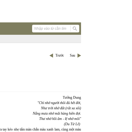
Trước
Sau
Tưởng Dung
"Chỉ nhớ người thôi đủ hết đời,
Như trời nhớ đất (rất xa xôi)
Nắng mưa nhớ mãi hàng hiên đợi.
Thư nhớ hồi âm - lệ nhớ môi"
(Du Tử Lê)
ưa tay kéo nhẹ tấm màn chắn màu xanh lam, cùng một màu