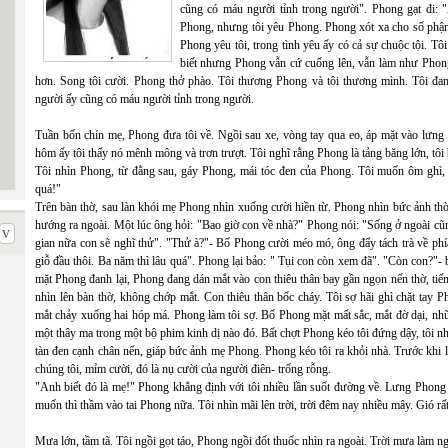
cũng có máu người tỉnh trong người". Phong gạt đi: 
Phong, nhưng tôi yêu Phong. Phong xót xa cho số phận
Phong yêu tôi, trong tình yêu ấy có cả sự chuộc tội. T
biết nhưng Phong vẫn cứ cuống lên, vẫn làm như Phong
hơn. Song tôi cười. Phong thở phào. Tôi thương Phong và tôi thương mình. Tôi đa
người ấy cũng có máu người tỉnh trong người.
Tuần bốn chín mẹ, Phong đưa tôi về. Ngồi sau xe, vòng tay qua eo, áp mặt vào lư
hôm ấy tôi thấy nó mênh mông và trơn trượt. Tôi nghĩ rằng Phong là tảng băng lớn, tôi b
Tôi nhìn Phong, từ đằng sau, gáy Phong, mái tóc đen của Phong. Tôi muốn ôm ghì,
quá!"
Trên bàn thờ, sau làn khói mẹ Phong nhìn xuống cười hiền từ. Phong nhìn bức ảnh thờ
hướng ra ngoài. Một lúc ông hỏi: "Bao giờ con về nhà?" Phong nói: "Sống ở ngoài cũng
gian nữa con sẽ nghĩ thử". "Thử à?"- Bố Phong cười méo mó, ông đẩy tách trà về phí
giỗ đầu thôi. Ba năm thì lâu quá". Phong lại bảo: " Tụi con còn xem đã". "Còn con?"-
mặt Phong đanh lại, Phong đang dán mắt vào con thiêu thân bay gần ngọn nến thờ, tiến
nhìn lên bàn thờ, không chớp mắt. Con thiêu thân bốc cháy. Tôi sợ hãi ghì chặt tay
mắt chảy xuống hai hóp má. Phong làm tôi sợ. Bố Phong mặt mất sắc, mắt đờ dại, nh
một thây ma trong một bộ phim kinh dị nào đó. Bất chợt Phong kéo tôi đứng dậy, tôi nhì
tàn đen cạnh chân nến, giáp bức ảnh mẹ Phong. Phong kéo tôi ra khỏi nhà. Trước khi lê
chúng tôi, mỉm cười, đó là nụ cười của người điên- trống rỗng.
"Anh biết đó là mẹ!" Phong khẳng định với tôi nhiều lần suốt đường về. Lưng Phong 
muốn thì thầm vào tai Phong nữa. Tôi nhìn mãi lên trời, trời đêm nay nhiều mây. Gió rất
Mưa lớn, tầm tã. Tôi ngồi gọt táo, Phong ngồi đốt thuốc nhìn ra ngoài. Trời mưa làm n