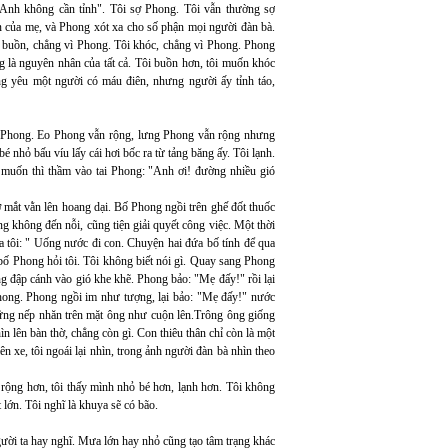
"Anh không cần tỉnh". Tôi sợ Phong. Tôi vẫn thường sợ
 của mẹ, và Phong xót xa cho số phận mọi người đàn bà.
ôi buồn, chẳng vì Phong. Tôi khóc, chẳng vì Phong. Phong
 là nguyên nhân của tất cả. Tôi buồn hơn, tôi muốn khóc
ng yêu một người có máu điên, nhưng người ấy tỉnh táo,
ng Phong. Eo Phong vẫn rộng, lưng Phong vẫn rộng nhưng
é nhỏ bấu víu lấy cái hơi bốc ra từ tảng băng ấy. Tôi lạnh.
 muốn thì thầm vào tai Phong: "Anh ơi! đường nhiều gió
 mắt vằn lên hoang dại. Bố Phong ngồi trên ghế đốt thuốc
 không đến nỗi, cũng tiện giải quyết công việc. Một thời
a tôi: " Uống nước đi con. Chuyện hai đứa bố tính để qua
 bố Phong hỏi tôi. Tôi không biết nói gì. Quay sang Phong
g đập cánh vào gió khe khẽ. Phong bảo: "Mẹ đấy!" rồi lại
 Phong. Phong ngồi im như tượng, lại bảo: "Mẹ đấy!" nước
ững nếp nhăn trên mặt ông như cuộn lên.Trông ông giống
n lên bàn thờ, chẳng còn gì. Con thiêu thân chỉ còn là một
n xe, tôi ngoái lại nhìn, trong ảnh người đàn bà nhìn theo
rộng hơn, tôi thấy mình nhỏ bé hơn, lạnh hơn. Tôi không
 lớn. Tôi nghĩ là khuya sẽ có bão.
gười ta hay nghĩ. Mưa lớn hay nhỏ cũng tạo tâm trạng khác