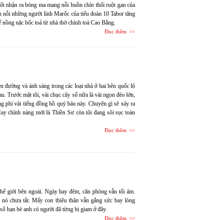
hốt nhận ra bóng ma mang nỗi buồn chín thối ruột gan của
n nỗi những người lính Marốc của tiểu đoàn 10 Tabor tăng
 nồng nặc bốc toả từ nhà thờ chính toà Cao Bằng.
Đọc thêm
n đường và ánh sáng trong các loại nhà ở hai bên quốc lộ
au. Trước mặt tôi, vài chục cây số nữa là vài ngọn đèo lớn,
ng phí vài tiếng đồng hồ quý báu này. Chuyện gì sẽ xảy ra
 Hay chính nàng mới là Thiền Sư còn tôi đang sôi sục toàn
Đọc thêm
thế giới bên ngoài. Ngày hay đêm, căn phòng vẫn tối ám.
 nó chưa tắt. Mấy con thiêu thân vẫn gắng sức bay lòng
 số bạn bè anh có người đã từng bị giam ở đây.
Đọc thêm