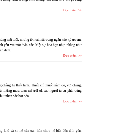
Đọc thêm
hông mặt mũi, nhưng tồn tại mãi trong ngăn kéo ký ức em.
nh yêu với một thân xác. Một sự hoà hợp nhịp nhàng như
ách đêm.
Đọc thêm
g chẳng hề thấy lạnh. Thiếp chỉ muốn nằm đó, với chàng,
 những mưu toan mà trời ơi, sao người ta cứ phải dùng
hút nhan sắc bọt bèo.
Đọc thêm
 khổ và si mê của oan hồn chưa hề biết đến tình yêu.