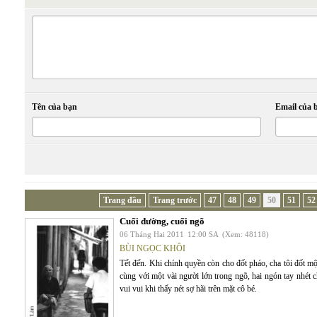
Tên của bạn
Email của 
Trang đầu
Trang trước
47
48
49
50
51
52
Cuối đường, cuối ngõ
06 Tháng Hai 2011
12:00 SA
(Xem: 48118)
BÙI NGỌC KHÔI
Tết đến. Khi chính quyền còn cho đốt pháo, cha tôi đốt mộ
cùng với một vài người lớn trong ngõ, hai ngón tay nhét c
vui vui khi thấy nét sợ hãi trên mặt cô bé.