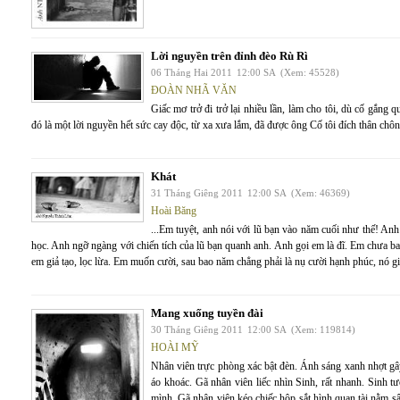
Lời nguyền trên đỉnh đèo Rù Rì
06 Tháng Hai 2011
12:00 SA
(Xem: 45528)
ĐOÀN NHÃ VĂN
Giấc mơ trở đi trở lại nhiều lần, làm cho tôi, dù cố gắng
đó là một lời nguyền hết sức cay độc, từ xa xưa lắm, đã được ông Cố tôi đích thân chô
Khát
31 Tháng Giêng 2011
12:00 SA
(Xem: 46369)
Hoài Băng
...Em tuyệt, anh nói với lũ bạn vào năm cuối như thế! An
học. Anh ngỡ ngàng với chiến tích của lũ bạn quanh anh. Anh gọi em là đĩ. Em chưa ba
em giả tạo, lọc lừa. Em muốn cười, sau bao năm chẳng phải là nụ cười hạnh phúc, nó gi
Mang xuống tuyền đài
30 Tháng Giêng 2011
12:00 SA
(Xem: 119814)
HOÀI MỸ
Nhân viên trực phòng xác bật đèn. Ánh sáng xanh nhợt gây 
áo khoác. Gã nhân viên liếc nhìn Sinh, rất nhanh. Sinh 
mình. Gã nhân viên kéo chiếc hộp sắt hình quan tài nằm s