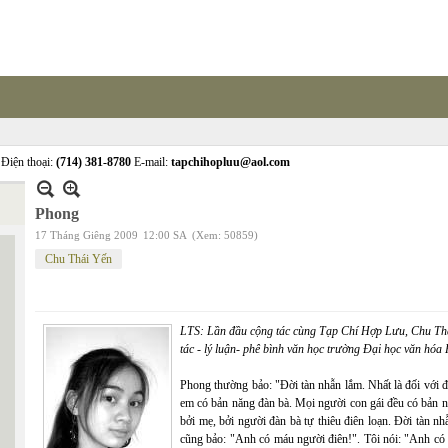
Điện thoại:
(714) 381-8780
E-mail:
tapchihopluu@aol.com
Phong
17 Tháng Giêng 2009
12:00 SA
(Xem: 50859)
Chu Thái Yến
LTS: Lần đầu cộng tác cùng Tạp Chí Hợp Lưu, Chu Thái 
tác - lý luận- phê bình văn học trường Đại học văn hóa
Phong thường bảo: "Đời tàn nhẫn lắm. Nhất là đối với đ
em có bản năng đàn bà. Mọi người con gái đều có bản n
bởi mẹ, bởi người đàn bà tự thiêu điên loạn. Đời tàn n
cũng bảo: "Anh có máu người điên!". Tôi nói: "Anh có