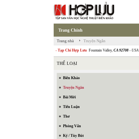
Trang Chính
›
Trang nhà
Truyện Ngắn
- Tạp Chí Hợp Lưu
Fountain Valley,
CA 92708
- USA
THỂ LOẠI
Biên Khảo
Truyện Ngắn
Bài Mới
Tiểu Luận
Thơ
Phỏng Vấn
Ký / Tùy Bút