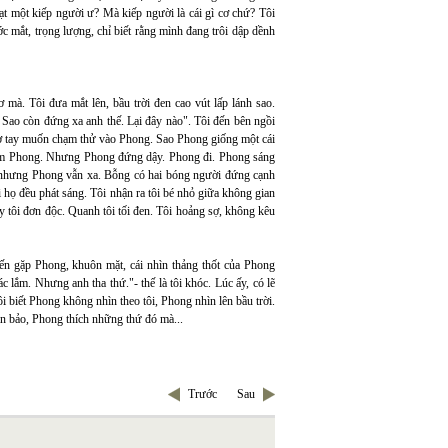
oạt một kiếp người ư? Mà kiếp người là cái gì cơ chứ? Tôi
 mắt, trọng lượng, chỉ biết rằng mình đang trôi dập dềnh
mà. Tôi đưa mắt lên, bầu trời đen cao vút lấp lánh sao.
! Sao còn đứng xa anh thế. Lại đây nào". Tôi đến bên ngồi
ơ tay muốn chạm thử vào Phong. Sao Phong giống một cái
i ôm Phong. Nhưng Phong đứng dậy. Phong đi. Phong sáng
eo, nhưng Phong vẫn xa. Bỗng có hai bóng người đứng cạnh
họ đều phát sáng. Tôi nhận ra tôi bé nhỏ giữa không gian
ấy tôi đơn độc. Quanh tôi tối đen. Tôi hoảng sợ, không kêu
 đến gặp Phong, khuôn mặt, cái nhìn thảng thốt của Phong
 lắm. Nhưng anh tha thứ."- thế là tôi khóc. Lúc ấy, có lẽ
i biết Phong không nhìn theo tôi, Phong nhìn lên bầu trời.
n bảo, Phong thích những thứ đó mà...
Trước
Sau