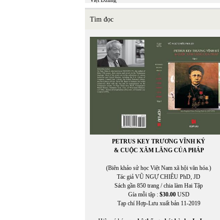
Việt Dzũng
Việt Khang
VIỆT MINH
Tìm đọc
Việt Nguyên
Việt Phương
VIỆT TRÚC
VIETNAM FILM CLUB
VIETNAM FILM CLUB, CHU LYNH, THỤY KHU
VIETNAM.NET
VĨNH HẢO
VĨNH THÔNG
VNDC Radio
VÕ CÔNG LIÊM
VÕ ĐÌNH
VÕ KỲ ĐIỀN
Võ Phiến
PETRUS KEY TRƯƠNG VĨNH KÝ
Võ Thị Như Mai
& CUỘC XÂM LĂNG CỦA PHÁP
Võ Thị Xuân Hà
VÕ VIỆT DŨNG
(Biên khảo sử học Việt Nam xã hội văn hóa.)
VOA ASIA
Tác giả VŨ NGỰ CHIÊU PhD, JD
VOA Tiếng Việt
Sách gần 850 trang / chia làm Hai Tập
VŨ ÁNH
Gía mỗi tập :
$30.00
USD
Vũ Đảm
Tạp chí Hợp-Lưu xuất bản 11-2019
Vũ Đỗ Hoàng
VŨ DY