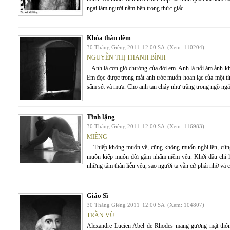
ngại làm người nằm bên trong thức giấc.
Khỏa thân đêm
30 Tháng Giêng 2011
12:00 SA
(Xem: 110204)
NGUYỄN THỊ THANH BÌNH
...Anh là cơn gió chướng của đời em. Anh là nỗi ám ảnh k
Em đọc được trong mắt anh ước muốn hoan lạc của một tì
sấm sét và mưa. Cho anh tan chảy như trăng trong ngõ ng
Tĩnh lặng
30 Tháng Giêng 2011
12:00 SA
(Xem: 116983)
MIÊNG
... Thiếp không muốn về, cũng không muốn ngồi lên, cũn
muôn kiếp muôn đời gặm nhấm niềm yêu. Khởi đầu chỉ là
những tấm thân liễu yếu, sao người ta vẫn cứ phải nhờ vả c
Giáo Sĩ
30 Tháng Giêng 2011
12:00 SA
(Xem: 104807)
TRẦN VŨ
Alexandre Lucien Abel de Rhodes mang gương mặt thống