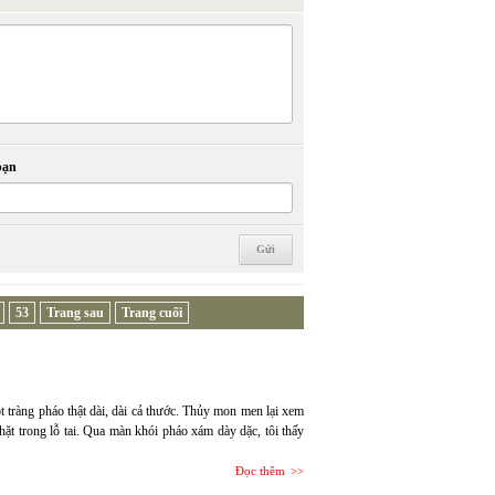
bạn
53
Trang sau
Trang cuối
t tràng pháo thật dài, dài cả thước. Thủy mon men lại xem
hặt trong lỗ tai. Qua màn khói pháo xám dày dặc, tôi thấy
Đọc thêm