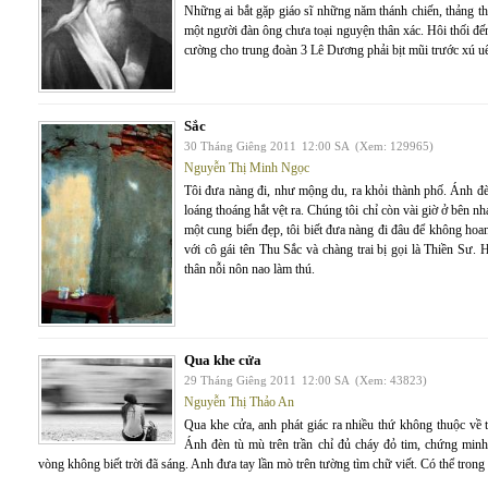
Những ai bắt gặp giáo sĩ những năm thánh chiến, thảng t
một người đàn ông chưa toại nguyện thân xác. Hôi thối đế
cường cho trung đoàn 3 Lê Dương phải bịt mũi trước xú uế
Sắc
30 Tháng Giêng 2011
12:00 SA
(Xem: 129965)
Nguyễn Thị Minh Ngọc
Tôi đưa nàng đi, như mộng du, ra khỏi thành phố. Ánh đè
loáng thoáng hắt vệt ra. Chúng tôi chỉ còn vài giờ ở bên nh
một cung biển đẹp, tôi biết đưa nàng đi đâu để không hoa
với cô gái tên Thu Sắc và chàng trai bị gọi là Thiền Sư.
thân nỗi nôn nao làm thú.
Qua khe cửa
29 Tháng Giêng 2011
12:00 SA
(Xem: 43823)
Nguyễn Thị Thảo An
Qua khe cửa, anh phát giác ra nhiều thứ không thuộc về 
Ánh đèn tù mù trên trần chỉ đủ cháy đỏ tim, chứng minh
vòng không biết trời đã sáng. Anh đưa tay lần mò trên tường tìm chữ viết. Có thể trong