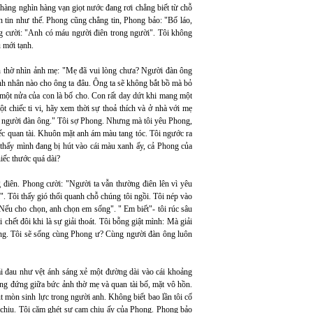
hàng nghìn hàng vạn giọt nước đang rơi chẳng biết từ chỗ
n tin như thế. Phong cũng chẳng tin, Phong bảo: "Bố láo,
g cười: "Anh có máu người điên trong người". Tôi không
 mới tạnh.
n thờ nhìn ảnh mẹ: "Mẹ đã vui lòng chưa? Người đàn ông
ình nhân nào cho ông ta đâu. Ông ta sẽ không bắt bồ mà bỏ
một nửa của con là bố cho. Con rất day dứt khi mang một
 chiếc ti vi, hãy xem thời sự thoả thích và ở nhà với mẹ
ng người đàn ông." Tôi sợ Phong. Nhưng mà tôi yêu Phong,
ếc quan tài. Khuôn mặt anh ám màu tang tóc. Tôi ngước ra
g thấy mình đang bị hút vào cái màu xanh ấy, cả Phong của
iếc thước quá dài?
điên. Phong cười: "Người ta vẫn thường điên lên vì yêu
 Tôi thấy gió thổi quanh chỗ chúng tôi ngồi. Tôi nép vào
u cho chọn, anh chọn em sống". " Em biết"- tôi rúc sâu
hết đôi khi là sự giải thoát. Tôi bỗng giật mình: Mà giải
Phong. Tôi sẽ sống cùng Phong ư? Cùng người đàn ông luôn
ái đau như vệt ánh sáng xẻ một đường dài vào cái khoảng
ong đứng giữa bức ảnh thờ mẹ và quan tài bố, mặt vô hồn.
 mòn sinh lực trong người anh. Không biết bao lần tôi cố
chịu. Tôi căm ghét sự cam chịu ấy của Phong. Phong bảo