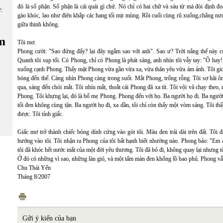
đó là số phận. Số phận là cái quái gì chứ. Nó chỉ có hai chữ và sáu từ mà đòi định đ
ữ:
gào khóc, lao như điên khắp các hang tối mịt mùng. Rồi cuối cùng rũ xuống,chẳng nước
giữa thinh không.
m
Tôi mơ.
Phong cười: "Sao đứng đấy? lại đây ngắm sao với anh". Sao ư? Trời nắng thế này cơ 
Quanh tôi sụp tối. Có Phong, chỉ có Phong là phát sáng, anh nhìn tôi vẫy tay: "Ô hay
xuống cạnh Phong. Thấy mặt Phong vừa gần vừa xa, vừa thân yêu vừa ám ảnh. Tôi gi
bóng đến thế. Càng nhìn Phong càng trong suốt. Mắt Phong, trống rỗng. Tôi sợ hã
qua, sáng đến chói mắt. Tôi nhíu mắt, thoắt cái Phong đã xa tít. Tôi vội vã chạy th
Phong. Tôi khựng lại, đó là bố mẹ Phong. Phong đến với họ. Ba người họ đi. Ba người 
tối đen không cùng tận. Ba người họ đi, xa dần, tôi chỉ còn thấy một vòm sáng. Tôi th
được. Tôi tỉnh giấc.
Giấc mơ trở thành chiếc bóng dính cứng vào gót tôi. Màu đen trải dài trên đất. Tôi
hướng vào tôi. Tôi nhận ra Phong của tôi bất hạnh biết nhường nào. Phong bảo: "Em ác
tôi đã khóc hết nước mắt của một đời yêu thương. Tôi đã bỏ đi, không quay lại nhưng tô
Ở đó có những vì sao, những làn gió, và một tấm màn đen khổng lồ bao phủ. Phong vẫ
Chu Thái Yến
Tháng 8/2007
Gửi ý kiến của bạn