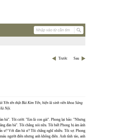
Trước
Sau
Yến tên thật Bùi Kim Yến, hiện là sinh viên khoa Sáng
 Hà Nội.
àn bà". Tôi cười: "Em là con gái". Phong lại bảo: "Nhưng
ăng đàn bà". Tôi chẳng nói nữa. Tôi biết Phong bị ám ảnh
hẫn ư? Với đàn bà ư? Tôi chẳng nghĩ nhiều. Tôi sợ. Phong
 máu người điên nhưng anh không điên. Anh tỉnh táo, anh