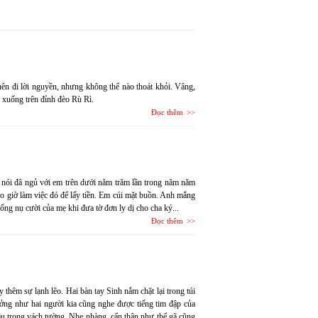
 quên đi lời nguyền, nhưng không thể nào thoát khỏi. Vâng,
n xuống trên đỉnh đèo Rù Rì.
Đọc thêm
h nói đã ngủ với em trên dưới năm trăm lần trong năm năm
o giờ làm việc đó để lấy tiền. Em cúi mặt buồn. Anh mắng
ống nụ cười của mẹ khi đưa tờ đơn ly dị cho cha ký...
Đọc thêm
thêm sự lạnh lẽo. Hai bàn tay Sinh nắm chặt lại trong túi
tưởng như hai người kia cũng nghe được tiếng tim đập của
âu trong vách tường. Nhẹ nhàng, cẩn thận như thể gã cũng