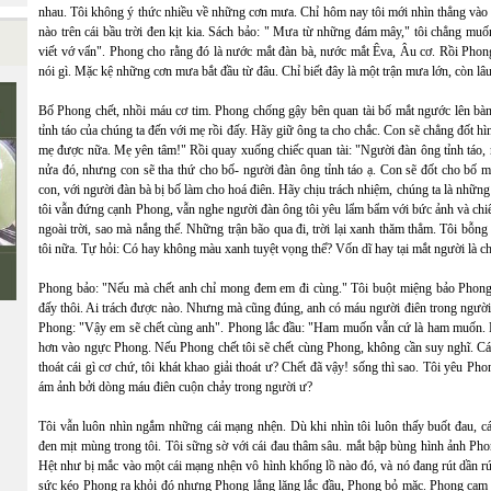
nhau. Tôi không ý thức nhiều về những cơn mưa. Chỉ hôm nay tôi mới nhìn thẳng vào 
nào trên cái bầu trời đen kịt kia. Sách bảo: " Mưa từ những đám mây," tôi chẳng muố
viết vớ vẩn". Phong cho rằng đó là nước mắt đàn bà, nước mắt Êva, Âu cơ. Rồi Phon
nói gì. Mặc kệ những cơn mưa bắt đầu từ đâu. Chỉ biết đây là một trận mưa lớn, còn lâu
Bố Phong chết, nhồi máu cơ tim. Phong chống gậy bên quan tài bố mắt ngước lên bà
tỉnh táo của chúng ta đến với mẹ rồi đấy. Hãy giữ ông ta cho chắc. Con sẽ chẳng đốt h
Ê
mẹ được nữa. Mẹ yên tâm!" Rồi quay xuống chiếc quan tài: "Người đàn ông tỉnh táo, 
nửa đó, nhưng con sẽ tha thứ cho bố- người đàn ông tỉnh táo ạ. Con sẽ đốt cho bố một
con, với người đàn bà bị bố làm cho hoá điên. Hãy chịu trách nhiệm, chúng ta là nhữ
tôi vẫn đứng cạnh Phong, vẫn nghe người đàn ông tôi yêu lẩm bẩm với bức ảnh và chi
ngoài trời, sao mà nắng thế. Những trận bão qua đi, trời lại xanh thăm thẳm. Tôi bỗn
tôi nữa. Tự hỏi: Có hay không màu xanh tuyệt vọng thế? Vốn dĩ hay tại mắt người là ch
Phong bảo: "Nếu mà chết anh chỉ mong đem em đi cùng." Tôi buột miệng bảo Phong 
đấy thôi. Ai trách được nào. Nhưng mà cũng đúng, anh có máu người điên trong người".
Phong: "Vậy em sẽ chết cùng anh". Phong lắc đầu: "Ham muốn vẫn cứ là ham muốn. Nế
hơn vào ngực Phong. Nếu Phong chết tôi sẽ chết cùng Phong, không cần suy nghĩ. Cái c
thoát cái gì cơ chứ, tôi khát khao giải thoát ư? Chết đã vậy! sống thì sao. Tôi yêu 
ám ảnh bởi dòng máu điên cuộn chảy trong người ư?
Tôi vẫn luôn nhìn ngắm những cái mạng nhện. Dù khi nhìn tôi luôn thấy buốt đau, c
đen mịt mùng trong tôi. Tôi sững sờ với cái đau thâm sâu. mắt bập bùng hình ảnh Ph
Hệt như bị mắc vào một cái mạng nhện vô hình khổng lồ nào đó, và nó đang rút dần rút
sức kéo Phong ra khỏi đó nhưng Phong lẳng lặng lắc đầu, Phong bỏ mặc. Phong cam 