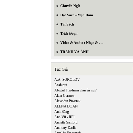
Chuyển Ngữ
Đọc Sách - Mạn Đàm
Tin Sách
Trích Đoạn
Video & Audio : Nhạc & . . .
TRANH VÀ ẢNH
Tác Giả
A.A. SOKOLOV
Aashiqui
Abigail Friedman chuyển ngữ
Alain Germoz
Alejandra Pizarnik
ALENA DOAN
Anh Bằng
Anh Vũ - RFI
Annette Sanford
Anthony Darlic