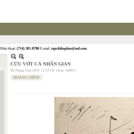
Điện thoại:
(714) 381-8780
E-mail:
tapchihopluu@aol.com
CỨU VỚT CẢ NHÂN GIAN
08 Tháng Chín 2019
11:54 CH
(Xem: 44891)
HOÀNG CHÍNH