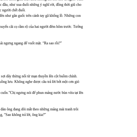
c đầu, như xua đuổi những ý nghĩ rời, đồng thời giũ cho
c người chết đuối.
ên như gân guốc trên cánh tay gã khổng lồ. Những con
chuyến cãi cọ rầm rộ của hai người đêm hôm trước. Tưởng
hải ngưng ngang để vuốt mặt. “Ra sao rồi?”
sợi dây thừng nối từ mạn thuyền lên cột buồm chính.
uồng lưu. Không nghe được câu trả lời bởi một cơn gió
c cuốn.”Chị ngưng nói để phun mảng nước bùn vừa tạt lên
 đàn ông đang dõi mắt theo những mảng mái tranh trôi
, “Sao không trả lời, ông kia?”