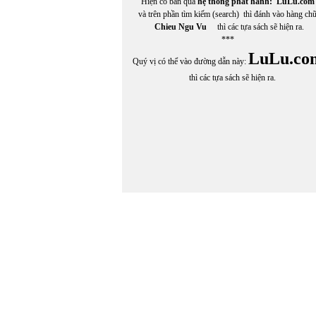
Hiện có bán qua
hệ thống phát hành:
LuLu.com
và trên phần tìm kiếm (search) thì đánh vào hàng ch
Chieu Ngu Vu
thì các tựa sách sẽ hiện ra.
***
LuLu.co
Quý vị có thể vào đường dẫn này:
thì các tựa sách sẽ hiện ra.