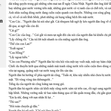
dài trắng quyện trong gió những sớm mai tan lễ ngày Chúa Nhật. Người đàn ông khẽ lắ
ữ:
bay những giọt nước vương trên mặt, những giọt nước có vị tanh của cá chết trôi, và xá
Anh nhìn xuống dòng nước đang cuồn cuộn quanh con thuyền. Những con sóng gồng l
cá, vô số cá nổi lềnh bềnh, phơi những cái bụng trắng bệch lên mặt nước.
m
“Con Cúc...”Người đàn bà nói như gắt. Cái tênquen bất ngờ ấy kéo người đàn ông về 
đã qua, ai ngờ vẫn còn đó.
“Cái gì?”
“Con Cúc của ông...” Gió gắt và mưa tạt ngắt đôi câu nói của người đàn bà khiến chị p
“Lấy chồng rồi.” Câu trả lời tuột nhanh ra cửa miệng người đàn ông.
“Thế còn con Lan?”
“Xuất ngoại.”
“Con Hồng?”
“Lấy ngoại kiều.”
“Còn con Phượng nữa?” Người đàn bà vừa hỏi vừa một tay vuốt mặt, một tay bám chặt 
Chiếc du thuyền lướt qua những mảnh mái tranh sũng nước trôi cuồn cuộn theo dòng c
vừa tạt ngang, quăng một vạt nước tung tóe lên sàn tàu.
Người đàn bà hướng về phía người tài công, “Tuấn ơi, khu này nhiều nhà chưa bị nướ
mặt. “Đi vòng vòng tìm thêmngười...”
Tiếng dạ của người tài công loãng tan trong gió.
Người đàn bà ngước nhìn cái khối mây sũng nước xám xịt trên cao, rồi ngó sang người
bập bềnh. Những vướng mắc từ bao năm tháng qua cứ lẩn quẩn trong đầu, chị gằn giọng
“Em lạ nhỉ, đang vớt nạn nhân lũ lụt...”
“Thì sao?”
“Hỏi toàn chuyện gì đâu.”
Người đàn bà trề môi, “Chỉ nói lảng là giỏi.”