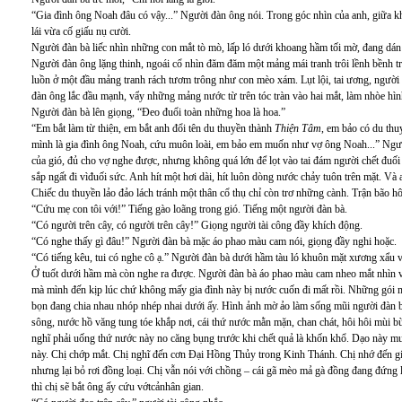
“Gia đình ông Noah đâu có vậy...” Người đàn ông nói. Trong góc nhìn của anh, giữa k
lái vừa cố giấu nụ cười.
Người đàn bà liếc nhìn những con mắt tò mò, lấp ló dưới khoang hầm tối mờ, đang dán 
Người đàn ông lặng thinh, ngoái cổ nhìn đăm đăm một mảng mái tranh trôi lềnh bềnh tr
luồn ở một đầu mảng tranh rách tươm trông như con mèo xám. Lụt lội, tai ương, người
đàn ông lắc đầu mạnh, vẩy những mảng nước từ trên tóc tràn vào hai mắt, làm nhòe hì
Người đàn bà lên giọng, “Đeo đuổi toàn những hoa là hoa.”
“Em bắt làm từ thiện, em bắt anh đổi tên du thuyền thành
Thiện Tâm
, em bảo có du thuy
mình là gia đình ông Noah, cứu muôn loài, em bảo em muốn như vợ ông Noah...” Người
của gió, đủ cho vợ nghe được, nhưng không quá lớn để lọt vào tai đám người chết đuố
sắp ngất đi vìđuối sức. Anh hít một hơi dài, hít luôn dòng nước chảy tuôn trên mặt. Và 
Chiếc du thuyền lảo đảo lách tránh một thân cổ thụ chỉ còn trơ những cành. Trận bão hô
“Cứu mẹ con tôi với!” Tiếng gào loãng trong gió. Tiếng một người đàn bà.
“Có người trên cây, có người trên cây!” Giọng người tài công đầy khích động.
“Có nghe thấy gì đâu!” Người đàn bà mặc áo phao màu cam nói, giọng đầy nghi hoặc.
“Có tiếng kêu, tui có nghe cô ạ.” Người đàn bà dưới hầm tàu ló khuôn mặt xương xẩu 
Ở tuốt dưới hầm mà còn nghe ra được. Người đàn bà áo phao màu cam nheo mắt nhìn v
mà mình đến kịp lúc chứ không mấy gia đình này bị nước cuốn đi mất rồi. Những gói
bọn đang chia nhau nhóp nhép nhai dưới ấy. Hình ảnh mờ ảo làm sống mũi người đàn b
sông, nước hồ văng tung tóe khắp nơi, cái thứ nước mằn mặn, chan chát, hôi hôi mùi b
nghĩ phải uống thứ nước này no căng bụng trước khi chết quả là khốn khổ. Dạo này m
này. Chị chớp mắt. Chị nghĩ đến cơn Đại Hồng Thủy trong Kinh Thánh. Chị nhớ đến 
nhưng lại bỏ rơi đồng loại. Chị vẫn nói với chồng – cái gã mèo mả gà đồng đang đứng lù
thì chị sẽ bắt ông ấy cứu vớtcảnhân gian.