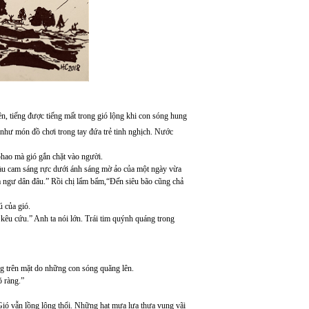
ên, tiếng được tiếng mất trong gió lộng khi con sóng hung
 như món đồ chơi trong tay đứa trẻ tinh nghịch. Nước
phao mà gió gắn chặt vào người.
màu cam sáng rực dưới ánh sáng mờ ảo của một ngày vừa
 ngư dân đâu.” Rồi chị lẩm bẩm,“Đến siêu bão cũng chả
 của gió.
êu cứu.” Anh ta nói lớn. Trái tim quýnh quáng trong
g trên mặt do những con sóng quăng lên.
õ ràng.”
Gió vẫn lồng lộng thổi. Những hạt mưa lưa thưa vung vãi