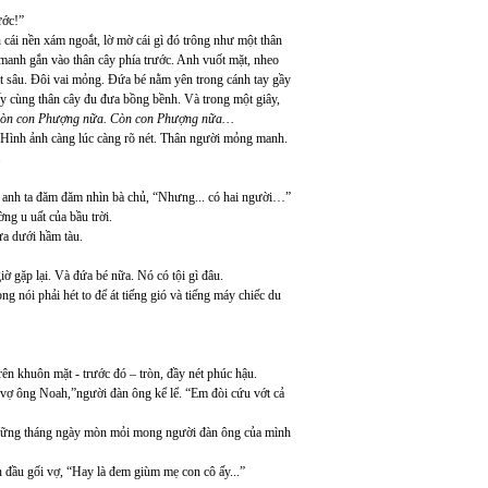
ước!”
cái nền xám ngoắt, lờ mờ cái gì đó trông như một thân
anh gắn vào thân cây phía trước. Anh vuốt mặt, nheo
t sâu. Đôi vai mỏng. Đứa bé nằm yên trong cánh tay gầy
y cùng thân cây đu đưa bồng bềnh. Và trong một giây,
òn con Phượng nữa. Còn con Phượng nữa…
. Hình ảnh càng lúc càng rõ nét. Thân người mỏng manh.
.
, anh ta đăm đăm nhìn bà chủ, “Nhưng... có hai người…”
ng u uất của bầu trời.
ửa dưới hầm tàu.
ờ gặp lại. Và đứa bé nữa. Nó có tội gì đâu.
g nói phải hét to để át tiếng gió và tiếng máy chiếc du
rên khuôn mặt - trước đó – tròn, đầy nét phúc hậu.
vợ ông Noah,”người đàn ông kể lể. “Em đòi cứu vớt cả
u những tháng ngày mòn mỏi mong người đàn ông của mình
 đầu gối vợ, “Hay là đem giùm mẹ con cô ấy...”