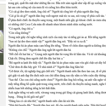
trong gió, quất lên mặt như những lằn roi. Bầu trời xám ngoắt như sắp đổ ụp xuống v
lại sau cơn cuồng nộ của mưa lũ và cuồng lưu đêm hôm trước.
“Có cái gì đeo theo mình, ông chủ ơi!” Người tài công hét về phía người đàn ông.
“
Cái gì
là cái gì?” người đàn ông vuốt ngược mái tóc ra sau, nói vọng về phía cuối tàu. 
Ở phía đuôi chiếc du thuyền sang trọng, một thanh niên gầy gò khoác chiếc áo mưa nhựa
có những chữ Coca Cola màu đỏ nhanh nhẹn khom mình nhìn xuống nước.
“Có người, ông chủ ạ.”
“Còn sống không?”
Trong một giây chỉ nghe tiếng xình xịch của máy tàu và tiếng gió ào ạt. Rồi tiếng người
“Sao nó lại đeo theo mình vậy?” người đàn ông nói. “Đẩy nó ra xa đi.”
Người đàn bà áo phao màu cam bỗng lên tiếng, “Đem về chôn dùm người ta không đượ
“Không còn chỗ.” Người đàn ông ngắt lời người đàn bà.
“Hết chỗ rồi hai bác ạ.” Giọng một người đàn bà vọng lên từ hầm tàu. Và từ cái khoảng 
Chật rồi. Đừng đem người chết lên đây hai bác ạ.”
“Bỏ người ta lạnh lẽo thấy tội.” Người đàn bà áo phao màu cam vừa ghì chặt sợi dây bố
“Chứ đem đi đâu bây giờ. Về nhà mình à?” Người đàn ông hầm hừ.
“Gỡ được rồi, tội nghiệp ông già chết trôi.” Người thanh niên lần theo lan can, đi về 
gió giật và anh đạp lên đuôi một con chó đốm đang run rẩy nằm co bên cuộn dây thừng.
“Sao thế. Cho con chó uống nước chưa?” Người đàn ông hỏi trống, tai anh vẫn nghe vă
mấy tiếng đồng hồ quần quật trong sóng nước, trên chiếc du thuyền mỏng manh, nghe kh
nhiễu loạn bởi những tiếng la hét thất thần.
Anh nghe tiếng vợ anh cười, vàvang vang trong gió lộng cái giọng lanh lảnh, tiếng được
bụng... Đúng là chỉ giỏi mê gái!”
“Đàng kia có cái nhà thờ,” người thanh niên cầm lái nói lớn.
“Nhà thờ huyện đấy.” Người đàn ông nói, đủ cho người thanh niên nghe. Nhà thờ huyện