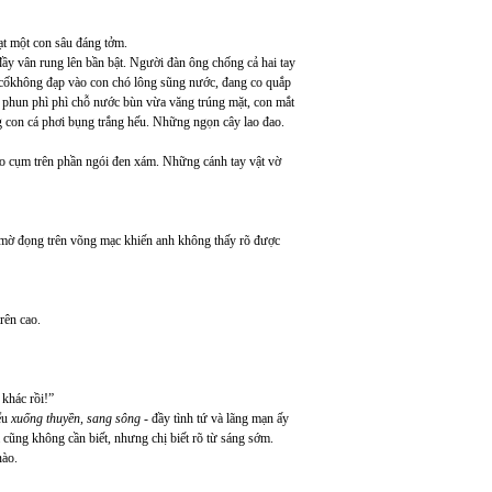
ạt một con sâu đáng tởm.
ầy vân rung lên bần bật. Người đàn ông chống cả hai tay
u, cốkhông đạp vào con chó lông sũng nước, đang co quắp
 phun phì phì chỗ nước bùn vừa văng trúng mặt, con mắt
 con cá phơi bụng trắng hếu. Những ngọn cây lao đao.
co cụm trên phần ngói đen xám. Những cánh tay vật vờ
t mờ đọng trên võng mạc khiến anh không thấy rõ được
rên cao.
khác rồi!”
iểu
xuống thuyền, sang sông
- đầy tình tứ và lãng mạn ấy
cũng không cần biết, nhưng chị biết rõ từ sáng sớm.
nào.