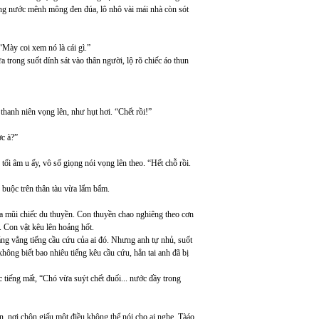
ũng nước mênh mông đen đúa, lô nhô vài mái nhà còn sót
“Mày coi xem nó là cái gì.”
 trong suốt dính sát vào thân người, lộ rõ chiếc áo thun
 thanh niên vọng lên, như hụt hơi. “Chết rồi!”
c à?”
tối âm u ấy, vô số giọng nói vọng lên theo. “Hết chỗ rồi.
 buộc trên thân tàu vừa lẩm bẩm.
phía mũi chiếc du thuyền. Con thuyền chao nghiêng theo cơn
 Con vật kêu lên hoảng hốt.
ng vẳng tiếng cầu cứu của ai đó. Nhưng anh tự nhủ, suốt
ông biết bao nhiêu tiếng kêu cầu cứu, hẳn tai anh đã bị
 tiếng mất, “Chó vừa suýt chết đuối... nước đầy trong
, nơi chôn giấu một điều không thể nói cho ai nghe. Tàáo