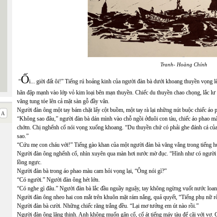
Tranh- Hoàng Chính
Ố
“
i... giời đất ôi!” Tiếng rú hoảng kinh của người đàn bà dưới khoang thuyền vọng l
hãn đập mạnh vào lớp vỏ kim loại bên mạn thuyền. Chiếc du thuyền chao chọng, lắc lư
văng tung tóe lên cả mặt sàn gỗ đầy vân.
Người đàn ông một tay bám chặt lấy cột buồm, một tay rà lại những nút buộc chiếc áo 
“Không sao đâu,” người đàn bà dán mình vào chỗ ngồi ởđuôi con tàu, chiếc áo phao 
chớm. Chị nghểnh cổ nói vọng xuống khoang. “Du thuyền chứ có phải ghe đánh cá của
sao.”
“Cứu mẹ con cháu với!” Tiếng gào khan của một người đàn bà văng vẳng trong tiếng hú
Người đàn ông nghểnh cổ, nhìn xuyên qua màn hơi nước mờ đục. “Hình như có người k
lồng ngực.
Người đàn bà trong áo phao màu cam hỏi vọng lại, “Ông nói gì?”
“Có người.” Người đàn ông hét lớn.
“Có nghe gì đâu.” Người đàn bà lắc đầu nguầy nguậy, tay không ngừng vuốt nước loan
Người đàn ông nheo hai con mắt trên khuôn mặt rám nắng, quả quyết, “Tiếng phụ nữ r
Người đàn bà cười. Những chiếc răng trắng đều. “Lại mơ tưởng em út nào rồi.”
Người đàn ông lặng thinh. Anh không muốn gân cổ, cố át tiếng máy tàu để cãi với vợ. 