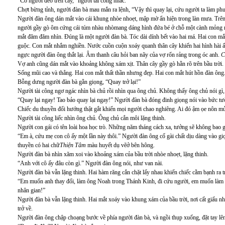
“Có người đeo trên cây,” người tài công nhắc.
Chợt bừng tỉnh, người đàn bà mau mắn ra lệnh, “Vậy thì quay lại, cứu người ta làm ph
Người đàn ông dán mắt vào cái khung nhòe nhoẹt, mập mờ ẩn hiện trong làn mưa. Trên 
người gầy gò ôm cứng cái túm nhàu nhòmang dáng hình đứa bé ở chỗ một cành mỏng m
mắt đăm đăm nhìn. Đúng là một người đàn bà. Tóc dài dính bết vào hai má. Hai con mắ
guộc. Con mắt nhắm nghiền. Nước cuồn cuộn xoáy quanh thân cây khiến hai hình hài ấ
ngực người đàn ông thắt lại. Âm thanh câu hỏi ban nãy của vợ rổn rảng trong óc anh.
C
Vợ anh cũng dán mắt vào khoảng không xám xịt. Thân cây gầy gò hằn rõ trên bầu trời
Sống mũi cao và thẳng. Hai con mắt thất thần nhưng đẹp. Hai con mắt hút hồn đàn ông
Bỗng dưng người đàn bà gằn giọng, “Quay trở lại!”
Người tài công ngơ ngác nhìn bà chủ rồi nhìn qua ông chủ. Không thấy ông chủ nói gì
“Quay lại ngay! Tao bảo quay lại ngay!” Người đàn bà đóng đinh giọng nói vào bức tườ
Chiếc du thuyền đổi hướng thật gắt khiến mọi người chao nghiêng. Ai đó ậm ọe nôn m
Người tài công liếc nhìn ông chủ. Ông chủ cắn môi lặng thinh.
Người con gái có tên loài hoa học trò. Những năm tháng cách xa, tưởng sẽ không bao gi
“Em à, cứu mẹ con cô ấy một lần này thôi.” Người đàn ông cố gài chất dịu dàng vào giọn
thuyền có hai chữ
Thiện Tâm
màu huyết dụ vẽở bên hông.
Người đàn bà nhìn xăm xoi vào khoảng xám của bầu trời nhòe nhoẹt, lặng thinh.
“Anh với cô ấy đâu còn gì.” Người đàn ông nói, như van nài.
Người đàn bà vẫn lặng thinh. Hai hàm răng cắn chặt lấy nhau khiến chiếc cằm bạnh ra t
“Em muốn anh thay đổi, làm ông Noah trong Thánh Kinh, đi cứu người, em muốn làm 
nhân gian!”
Người đàn bà vẫn lặng thinh. Hai mắt xoáy vào khung xám của bầu trời, nơi cất giấ
trở về.
Người đàn ông chập choạng bước về phía người đàn bà, và ngồi thụp xuống, đặt tay lên