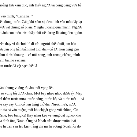
hoảng trời xám đục, anh thấy người tài công đang vừa bẻ
vào mình, “Cũng lạ...”
ên dòng nước. Cái gìđó xám xịt đeo dính vào mối dây lạt
 với vật chung số phận. Ý nghĩ thoáng qua nhanh. Người
nh ảnh con mèo ướt nhấp nhô trên lưng lũ sóng đen ngòm.
ền thay vì đi chơi thì đi cứu người chết đuối, em bảo
 đàn ông lẩm bẩm một thôi dài - cố lớn hơn tiếng gào
i hụt dưới khoang – và nói xong, anh tưởng chừng mình
anh bật ho sặc sụa.
m trước đã vặt sạch hết lá.
vào khung vuông tối ám, nói vọng lên.
ào vũng tối dưới chân. Một bầy nheo nhóc dưới ấy. May
 mì thấm nước mưa, nước sông, nước hồ, và nước mắt… cả
à cay cay. Chị cố nén tiếng thở dài. Nước mưa, nước
ùn ùa cả vào miệng mỗi khi chịgắt gỏng với chồng. Cứ
ưa lũ, bão bùng cứ thay nhau kéo về vùng đất nghèo khó
gia đình ông Noah. Ông bà Noah cứu được muôn loài
 lù trên sàn tàu kia - rằng chị mà là vợông Noah hồi đó