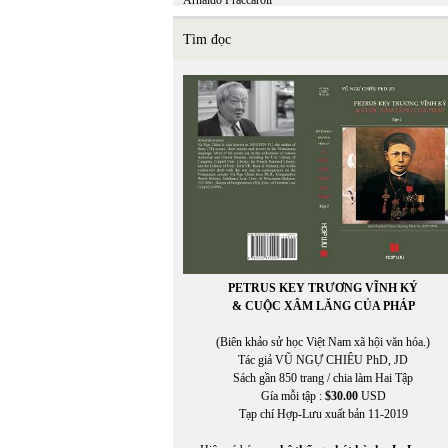
Arnaldo Fraccaroli
Tìm đọc
PETRUS KEY TRƯƠNG VĨNH KÝ
& CUỘC XÂM LĂNG CỦA PHÁP
(Biên khảo sử học Việt Nam xã hội văn hóa.)
Tác giả VŨ NGỰ CHIÊU PhD, JD
Sách gần 850 trang / chia làm Hai Tập
Gía mỗi tập :
$30.00
USD
Tạp chí Hợp-Lưu xuất bản 11-2019