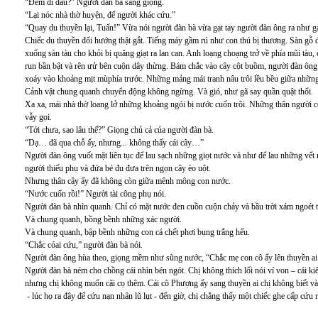
“Đem đi đâu?” Người đàn bà sẳng giọng.
“Lại nóc nhà thờ huyện, để người khác cứu.”
“Quay du thuyền lại, Tuấn!” Vừa nói người đàn bà vừa gạt tay người đàn ông ra như g
Chiếc du thuyền đổi hướng thật gắt. Tiếng máy gầm rú như con thú bị thương. Sàn gỗ đ
xuống sàn tàu cho khỏi bị quăng giạt ra lan can. Anh loạng choạng trở về phía mũi tà
run bần bật và rên ưử bên cuộn dây thừng. Bám chắc vào cây cột buồm, người đàn ông
xoáy vào khoảng mịt mùphía trước. Những mảng mái tranh nâu trôi lều bều giữa những
Cảnh vật chung quanh chuyển động không ngừng. Và gió, như gã say quần quật thổi.
Xa xa, mái nhà thờ loang lở những khoảng ngói bị nước cuốn trôi. Những thân người 
vẫy gọi.
“Tới chưa, sao lâu thế?” Giọng chủ cả của người đàn bà.
“Dạ… đã qua chỗ ấy, nhưng... không thấy cái cây…”
Người đàn ông vuốt mặt liên tục để lau sạch những giọt nước và như để lau những vế
người thiếu phụ và đứa bé đu đưa trên ngọn cây èo uột.
Nhưng thân cây ấy đã không còn giữa mênh mông con nước.
“Nước cuốn rồi!” Người tài công phụ nói.
Người đàn bà nhìn quanh. Chỉ có mặt nước đen cuồn cuộn chảy và bầu trời xám ngoét t
Và chung quanh, bồng bềnh những xác người.
Và chung quanh, bập bềnh những con cá chết phơi bụng trắng hếu.
“Chắc cóai cứu,” người đàn bà nói.
Người đàn ông hùa theo, giọng mềm như sũng nước, “Chắc mẹ con cô ấy lên thuyền ai 
Người đàn bà ném cho chồng cái nhìn bén ngót. Chị không thích lối nói ví von – cái k
nhưng chị không muốn cãi cọ thêm. Cái cô Phượng ấy sang thuyền ai chị không biết và 
- lúc họ ra đây để cứu nạn nhân lũ lụt - đến giờ, chị chẳng thấy một chiếc ghe cấp cứu 