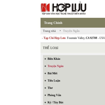
Trang Chính
›
Trang nhà
Truyện Ngắn
- Tạp Chí Hợp Lưu
Fountain Valley,
CA 92708
- USA
THỂ LOẠI
Biên Khảo
Truyện Ngắn
Bài Mới
Tiểu Luận
Thơ
Phỏng Vấn
Ký / Tùy Bút