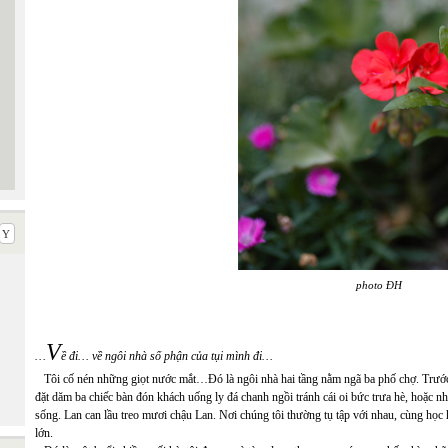
photo ĐH
V
…
ề đi… về ngôi nhà số phận của tụi mình đi…
Tôi cố nén những giọt nước mắt…Đó là ngôi nhà hai tầng nằm ngã ba phố chợ. Trước n
đặt dăm ba chiếc bàn đón khách uống ly đá chanh ngồi tránh cái oi bức trưa hè, hoặc n
sống. Lan can lầu treo mươi chậu Lan. Nơi chúng tôi thường tụ tập với nhau, cùng học
lớn.