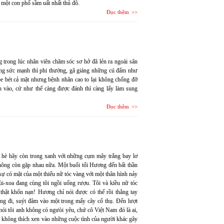
n một con phố sầm uất nhất thủ đô.
Đọc thêm
g trong lúc nhân viên chăm sóc sơ hở đã lẻn ra ngoài sân
ng sức mạnh thì phi thường, gã giáng những cú đấm như
be bét cả mặt nhưng bệnh nhân cao to lại không chống đỡ
 vào, cứ như thể càng được đánh thì càng lấy làm sung
Đọc thêm
i hè hãy còn trong xanh với những cụm mây trắng bay lơ
 không còn gặp nhau nữa. Một buổi tối Hương đến bất thần
 sự có mặt của một thiếu nữ tóc vàng với một thân hình nảy
ùi-xoa đang cùng tôi ngồi uống rượu. Tôi và kiều nữ tóc
 thật khốn nạn! Hương chỉ nói được có thế rồi thẳng tay
hóng đi, suýt đâm vào một trong mấy cây cổ thụ. Đến lượt
ói tôi anh không có ngưòi yêu, chứ cô Việt Nam đó là ai,
ng không thích xen vào những cuộc tình của người khác gây