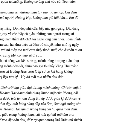
ếc quần tụt xuống. Không có ông chủ nào cả, Toàn lầm
ruộng mía ven đường, bàn tay sao mà ấm áp. Cái đêm
ến mê người, Hoàng Hạc không bao giờ hối hận… Em đã
y nắng. Dọn dẹp nhà cửa, bếp núc gọn gàng. Dịu dàng
ng cay về các thầy cô giáo, những con người mang sứ
ng thăm thẳm đợi chờ, tôi nghe lòng đau nhói. Toàn thỉnh
ùm sao, hai đứa thức cả đêm trò chuyện như những ngày
ề với tụi mày tao mới cảm thấy thoải mái, còn ở chốn quan
on sang Mỹ, còn tao sẽ đi sau.
t, có tiếng vạc kêu sương, mảnh trăng thượng tuần nhợt
ng mênh đêm tối, chưa bao giờ tôi thấy Vàng Thu mảnh
Sơn và Hoàng Hạc. Sơn là kỹ sư cơ khí hàng không,
ị liệu tâm lý…Họ đã trải qua nhiều đau đớn.
đênh trôi dạt giữa đại dương mênh mông. Chỉ còn một ít
ở… Hoàng Hạc đang hình dung khuôn mặt của Phong, cái
 được trái tim dịu dàng ấm áp được giấu kỹ dưới cái vẻ
hồm dậy, một báng súng đập vào Sơn, Sơn ngã xuống sàn
i. Hoàng Hạc lịm đi trong tiếng còi hụ giữa màn đêm.
 giấc trong hoảng loạn, cái mùi quỉ dữ mãi ám ảnh
 xoa dịu đớn đau, để vượt qua những khó khăn thử thách