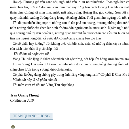
Hai cội Phượng già vẫn xanh rêu, ngôi nhà vẫn ưu tư như thuở nào. Toàn ngồi bên chi
mấy chậu lan, Sơn với đôi kính cận trầm mặc cây rừng bên cạnh Hoàng Hạc khuôn mặt
thiếu phụ. Chúng tôi nhìn nhau nước mắt rưng rưng, Hoàng Hạc gục xuống, Sơn vội và
quay mặt nhìn xuống đường đang loang vệt nắng chiều. Thời gian như ngừng trôi trên
Tôi đi qua nhiều làng mạc bị những cơn lũ tàn phá tan hoang, thương những đứa trẻ 
nhìn những chiếc cầu cheo leo sinh tử đưa đón người qua lại mưu sinh. Ngậm ngùi nhữn
qua những phố thị đèn hoa ồn ã, những quán bar mờ ảo bước chân các kiều nữ buôn bán 
tiền mà người nông dân cả cuộc đời có mơ cũng chẳng bao giờ thấy
Có số phận hay không? Tôi không biết, chỉ biết chắc chắn có những điều xảy ra nằm
còn cách nào khác là phải chấp nhận.
…
Tôi đi tìm số phận của tôi…
Vàng Thu vẫn lặng lẽ chăm sóc mảnh đất góc rừng, đốt bếp lửa hồng sưởi ấm mái tra
Tôi và Vàng Thu ngồi dưới mái hiên nhà nhìn đôi chim ríu ran, tiếng chuông lảnh lót n
chim chao lượn trong sương khói chiều xuân.
Có phải là Ông đang chống gậy trong ánh nắng vàng long lanh? Có phải là Cha, Mẹ đ
...
Mảnh đất này là số phận của tôi…
Tôi mỉm cười và đôi má Vàng Thu chợt hồng…
Trần Quang Phong
CR Mùa hạ 2019
TRẦN QUANG PHONG