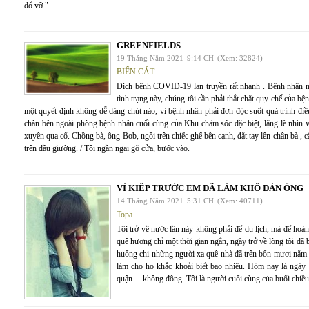
đổ vỡ."
GREENFIELDS
19 Tháng Năm 2021
9:14 CH
(Xem: 32824)
BIỂN CÁT
Dịch bệnh COVID-19 lan truyền rất nhanh . Bệnh nhân nh
tình trạng này, chúng tôi cần phải thắt chặt quy chế của bệ
một quyết định không dễ dàng chút nào, vì bệnh nhân phải đơn độc suốt quá trình đi
chân bên ngoài phòng bệnh nhân cuối cùng của Khu chăm sóc đặc biệt, lặng lẽ nhìn 
xuyên qua cổ. Chồng bà, ông Bob, ngồi trên chiếc ghế bên cạnh, đặt tay lên chân bà , c
trên đầu giường. / Tôi ngần ngại gõ cửa, bước vào.
VÌ KIẾP TRƯỚC EM ĐÃ LÀM KHỔ ĐÀN ÔNG
14 Tháng Năm 2021
5:31 CH
(Xem: 40711)
Topa
Tôi trở về nước lần này không phải để du lịch, mà để hoà
quê hương chỉ một thời gian ngắn, ngày trở về lòng tôi đ
huống chi những người xa quê nhà đã trên bốn mươi năm v
làm cho họ khắc khoải biết bao nhiêu. Hôm nay là ngày
quận… không đông. Tôi là người cuối cùng của buổi chiều