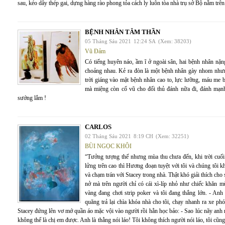
sau, kéo dây thép gai, dựng hàng rào phong tỏa cách ly luôn tòa nhà trụ sở Bộ nằm trê
BỆNH NHÂN TÂM THẦN
05 Tháng Sáu 2021
12:24 SA
(Xem: 38203)
Vũ Đảm
Có tiếng huyên náo, ầm ĩ ở ngoài sân, hai bệnh nhân nặn
choảng nhau. Kẻ ra đòn là một bệnh nhân gày nhom như
trời giáng vào mặt bệnh nhân cao to, lực lưỡng, máu me 
mà miệng còn cổ vũ cho đối thủ đánh nữa đi, đánh mạnh
sướng lắm !
CARLOS
02 Tháng Sáu 2021
8:19 CH
(Xem: 32251)
BÙI NGỌC KHÔI
“Tưởng tượng thế nhưng mùa thu chưa đến, khi trời cuố
lửng trên cao thì Hương đoạn tuyệt với tôi và chúng tôi
và chạm trán với Stacey trong nhà. Thật khó giải thích cho
nở mà trên người chỉ có cái xì-líp nhỏ như chiếc khăn m
vàng đang chơi strip poker và tôi đang thắng lớn. - Anh
quăng trả lại chìa khóa nhà cho tôi, chạy nhanh ra xe p
Stacey đứng lên vơ mớ quần áo mặc vội vào người rồi hằn học bảo: - Sao lúc nãy anh n
không thể là chị em được. Anh là thằng nói láo! Tôi không thích người nói láo, tôi cũ