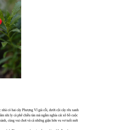
hà có hai cây Phượng Vĩ già cỗi, dưới cội cây rêu xanh
hâm nhi ly cà phê chiều tàn mà ngắm nghía cái xô bồ cuộc
 hành, cùng vui chơi và cả những giận hờn vu vơ tuổi mới