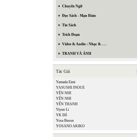
Chuyển Ngữ
Đọc Sách - Mạn Đàm
Tin Sách
Trích Đoạn
Video & Audio : Nhạc & . . .
TRANH VÀ ẢNH
Tác Giả
Yamada Eimi
YASUSHI INOUE
YÊN NHI
YẾN NHI
YẾN THANH
Yiyun Li
YK Đỗ
Yosa Buson
YOSANO AKIKO