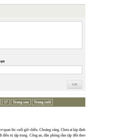
bạn
17
Trang sau
Trang cuối
cơ quan lúc cuối giờ chiều. Choáng váng. Chưa ai kịp định
đi điều trị tập trung. Công an, dân phòng rầm rập đến theo