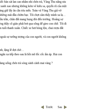
ếc bàn sát lan can nhâm nhi chén trà, Vàng Thu nâng niu
 xanh xao nhưng không kém vẻ kiêu sa, quyến rũ của một
ng giữ lấy ân cần trìu mến. Toàn và Vàng Thu giả vờ
 những mái đầu chớm bạc. Tôi chợt cảm thấy mình xa lạ…
đầu trần, chân đất mang bụng đói đến trường. Hoảng sợ
g thầy cô giáo phải bơi qua sông để gieo con chữ. Tôi đi
tuổi thanh xuân. Chiếc xe hơi bóng lộn, chai rượu đắt
 ngoài sự tưởng tượng của con người, và con người không
nh, lặng lẽ đợi chờ…
gân xa tiếp theo sau là hồi mõ lốc cốc ấm áp. Hai con
ang uống chén trà sóng sánh cánh mai vàng ?
Trước
Sau