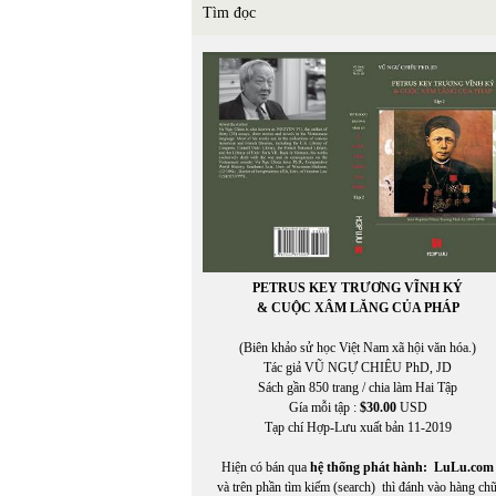
Tìm đọc
PETRUS KEY TRƯƠNG VĨNH KÝ
& CUỘC XÂM LĂNG CỦA PHÁP
(Biên khảo sử học Việt Nam xã hội văn hóa.)
Tác giả VŨ NGỰ CHIÊU PhD, JD
Sách gần 850 trang / chia làm Hai Tập
Gía mỗi tập :
$30.00
USD
Tạp chí Hợp-Lưu xuất bản 11-2019
Hiện có bán qua
hệ thống phát hành:
LuLu.com
và trên phần tìm kiếm (search) thì đánh vào hàng ch