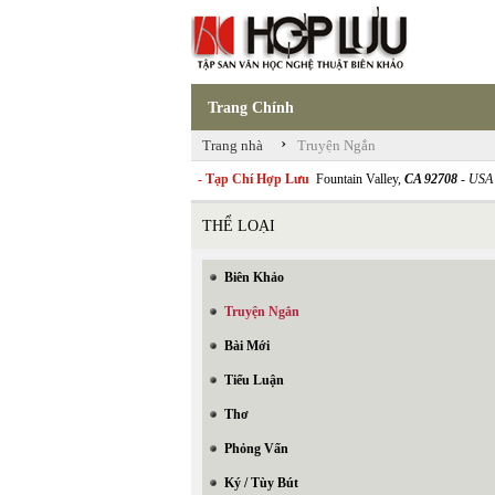
Trang Chính
›
Trang nhà
Truyện Ngắn
- Tạp Chí Hợp Lưu
Fountain Valley,
CA 92708
- USA
THỂ LOẠI
Biên Khảo
Truyện Ngắn
Bài Mới
Tiểu Luận
Thơ
Phỏng Vấn
Ký / Tùy Bút