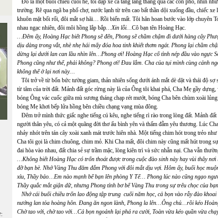
Đó là một buổi chiều cuối hè, tôi đạp xe cà tàng lang thang qua các con phố, nhìn nh
trường. Rẽ qua ngã ba phố chợ, nước lạnh từ trên cao bất thần dội xuống đầu, chiếc xe 
khuôn mặt bối rối, đôi mắt sợ hãi… Rồi biến mất. Tôi hân hoan bước vào lớp chuyên T
nhau ngạc nhiên, đôi môi hồng lắp bắp
…Xin lỗi…
Cô bạn tên Hoàng Hạc.
…Đêm ấy, Hoàng Hạc biết Phong sẽ đến, Phong sẽ chầm chậm đi dưới hàng cây Phượn
dịu dàng trong vắt, nhè nhẹ hái mấy đóa hoa tinh khiết thơm ngát. Phong lại chầm chậ
dừng lại dưới lan can lầu nhìn lên…Phong ơi! Hoàng Hạc cố tình nép đầu vào ngực S
Phong cũng như thế, phải không? Phong ơi! Đau lắm. Cha của tụi mình cùng cảnh ngộ
không thể ở lại nơi này…
Tôi trở về từ bốn bức tường giam, thản nhiên sống dưới ánh mắt dè dặt và thái độ sợ
từ tâm của trời đất. Mảnh đất góc rừng này là của Ông tôi khai phá, Cha Mẹ gầy dựng, 
bóng Ông vác cuốc giữa mù sương tháng chạp rét mướt, bóng Cha bên chùm xoài lủng l
bóng Mẹ khơi bếp lửa hồng bên chiều chạng vạng mùa đông.
Đêm trở mình thức giấc nghe tiếng cú kêu, nghe tiếng rì rào trong lòng đất. Mảnh đấ
người thân yêu, có cả một quãng đời thơ ấu bình yên và thấm đẫm yêu thương. Lúc Ch
nhảy nhót trên tán cây xoài xanh mát trước hiên nhà. Một tiếng chim hót trong trẻo như 
Cha tôi gọi là chim chuông, chim mỏ. Khi Cha mất, đôi chim này cũng mất hút trong sự 
đai hòa vào nhau, đất chia sẻ sự trầm mặc, lòng kiên trì và sức nhẫn nại. Cha vẫn thư
…Không biết Hoàng Hạc có trốn thoát được trong cuộc đào sinh này hay vùi thây nơi b
đỡ bạn bè. Nhớ Vàng Thu đăm đắm Phong với đôi mắt dịu vợi. Hôm ấy, buổi học muộn 
xỉu, Thầy bảo…Em nào mạnh bế bạn lên phòng Y Tế… Phong lúc nào cũng ngạo ngượ
Thầy quắc mắt giận dữ, nhưng Phong tỉnh bơ bế Vàng Thu trong sự trêu chọc của bạn
Nhớ cái buổi chiều trốn lao động tập trung cuối năm học, cả bọn vào rẫy đào khoai 
nướng lan tỏa hoàng hôn. Đang ăn ngon lành, Phong la lên…Ông chủ…rồi kéo Hoàng
Chờ tao với, chờ tao với…Cả bọn ngoảnh lại phá ra cười, Toàn vừa kéo quần vừa chạy,
ữ: