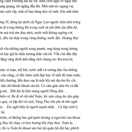
ững cánh Phượng tan tác rơi, mỉm cười nghĩ về ngày tựu
lạng quạng, tôi ngẩng đầu lên. Một mái tóc ngang vai,
oán cuối cấp, một cô bạn đang dọn vệ sinh, bốn mắt nhìn
g Vĩ, dừng lại dưới cội Ngọc Lan ngước nhìn ánh trăng
m đi trong không khí trong suốt và yên tĩnh của đêm hè,
ơn mà trái tim đau nhói, nước mắt không ngừng rơi.
, đều vùi thây trong rừng thiêng, nước độc. Hoàng Hạc
 sệt của những người xung quanh, ung dung trong lượng
và bây giờ là chốn nương thân của tôi. Vẫn còn đâu đây
ẳng vàng dưới ánh nắng chói chang rực lửa trưa hè,
t này có máu, mồ hôi, nước mắt và xương thịt của những
a còn sống, có đôi chim xinh đẹp bay về mỗi độ mùa xuân,
hồi chuông, liền theo sau là một hồi mỏ dịu êm lốc cốc.
đợi chờ khoắc khoải của tôi. Có cảm giác như tôi và đất
ờng nói…
Đất đai là bổn mạng người Nông dân…
iển cả. Ra đi sẽ rất nhớ Toàn, lúc nào cũng ân cần giúp
quá, cả lớp đói rã ruột, Vàng Thu vốn yếu ớt nên ngất
c… Em nghĩ thầy là người mạnh nhất… Cả lớp cười ồ,
 bè.
trộm, sẽ không bao giờ quên hương vị ngọt bùi của khoai
 Hạc bỏ chạy, cả bọn hoảng hốt chạy theo. Toàn la…
 thì ra Toàn bỏ khoai vào hai túi quần bộ đội bạc phếch