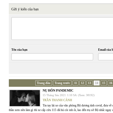
Gửi ý kiến của bạn
Tên của bạn
Email của 
Trang đầu
Trang trước
11
12
13
14
15
16
NỤ HÔN PANDEMIC
15 Tháng Sáu 2021
1:10 SA
(Xem: 38192)
TRẦN THANH CẢNH
Tin tay lái xe của văn phòng Bộ dương tính covid, đưa về 
thần xem nên làm gì thì xe cấp cứu 115 đã hú còi inh ỏi, lao đến trụ sở Bộ nhấc ngay 