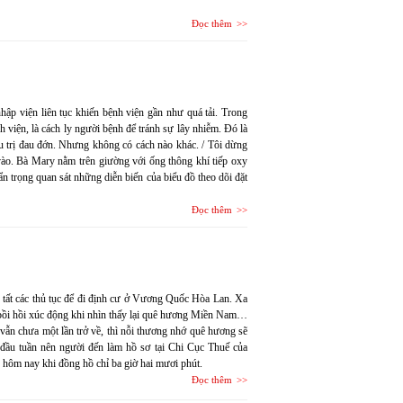
Đọc thêm
ập viện liên tục khiến bệnh viện gần như quá tải. Trong
nh viện, là cách ly người bệnh để tránh sự lây nhiễm. Đó là
ều trị đau đớn. Nhưng không có cách nào khác. / Tôi dừng
vào. Bà Mary nằm trên giường với ống thông khí tiếp oxy
ẩn trọng quan sát những diễn biến của biểu đồ theo dõi đặt
Đọc thêm
n tất các thủ tục để đi định cư ở Vương Quốc Hòa Lan. Xa
ã bồi hồi xúc động khi nhìn thấy lại quê hương Miền Nam…
ẫn chưa một lần trở về, thì nỗi thương nhớ quê hương sẽ
 đầu tuần nên người đến làm hồ sơ tại Chi Cục Thuế của
 hôm nay khi đồng hồ chỉ ba giờ hai mươi phút.
Đọc thêm