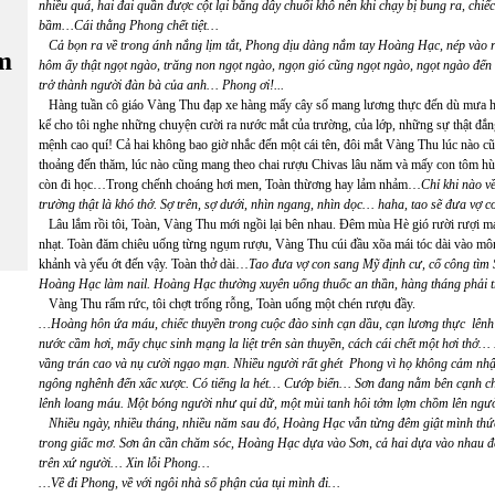
nhiều quá, hai đai quần được cột lại bằng dây chuối khô nên khi chạy bị bung ra, chi
bầm…Cái thằng Phong chết tiệt…
Cả bọn ra về trong ánh nắng lịm tắt, Phong dịu dàng nắm tay Hoàng Hạc, nép vào 
m
hôm ấy thật ngọt ngào, trăng non ngọt ngào, ngọn gió cũng ngọt ngào, ngọt ngào đ
trở thành người đàn bà của anh… Phong ơi!...
Hàng tuần cô giáo Vàng Thu đạp xe hàng mấy cây số mang lương thực đến dù mưa ha
kể cho tôi nghe những chuyện cười ra nước mắt của trường, của lớp, những sự thật đắ
mệnh cao quí! Cả hai không bao giờ nhắc đến một cái tên, đôi mắt Vàng Thu lúc nào cũ
thoảng đến thăm, lúc nào cũng mang theo chai rượu Chivas lâu năm và mấy con tôm h
còn đi học…Trong chếnh choáng hơi men, Toàn thừơng hay lảm nhảm…
Chỉ khi nào v
trường thật là khó thở. Sợ trên, sợ dưới, nhìn ngang, nhìn dọc… haha, tao sẽ đưa vợ c
Lâu lắm rồi tôi, Toàn, Vàng Thu mới ngồi lại bên nhau. Đêm mùa Hè gió rười rượi má
nhạt. Toàn đăm chiêu uống từng ngụm rượu, Vàng Thu cúi đầu xõa mái tóc dài vào mô
khảnh và yếu ớt đến vậy. Toàn thở dài…
Tao đưa vợ con sang Mỹ định cư, cố công tìm 
Hoàng Hạc làm nail. Hoàng Hạc thường xuyên uống thuốc an thần, hàng tháng phải tr
Vàng Thu rấm rức, tôi chợt trống rỗng, Toàn uống một chén rượu đầy.
…Hoàng hôn ứa máu, chiếc thuyền trong cuộc đào sinh cạn dầu, cạn lương thực lênh 
nước cầm hơi, mấy chục sinh mạng la liệt trên sàn thuyền, cách cái chết một hơi th
vầng trán cao và nụ cười ngạo mạn. Nhiều người rất ghét Phong vì họ không cảm nhận
ngông nghênh đến xấc xược. Có tiếng la hét… Cướp biển… Sơn đang nằm bên cạnh c
lênh loang máu. Một bóng người như quỉ dữ, một mùi tanh hôi tởm lợm chồm lên ngườ
Nhiều ngày, nhiều tháng, nhiều năm sau đó, Hoàng Hạc vẫn từng đêm giật mình thức
trong giấc mơ. Sơn ân cần chăm sóc, Hoàng Hạc dựa vào Sơn, cả hai dựa vào nhau để
trên xứ người… Xin lỗi Phong…
…Về đi Phong, về với ngôi nhà số phận của tụi mình đi…