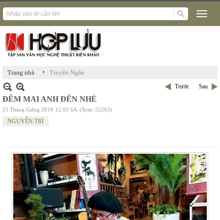
›
Trang nhà
Truyện Ngắn
Trước
Sau
ĐÊM MAI ANH ĐẾN NHÉ
25 Tháng Giêng 2019
12:03 SA
(Xem: 52263)
NGUYỄN TRÍ