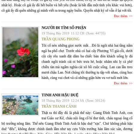
nhật ký. Hoặc cô gái ấy đã hết buồn và hết yêu (hoặc là bắt đầu một tình yêu khác vui hơn),
cô gái ấy đã quên những gì mình viết ra trong ngày buồn. Quyển nhật ký sẽ vẫn ở lại với tôi.
Đọc thêm
NGƯỜI ĐI TÌM SỐ PHẬN
19 Tháng Bảy 2019
11:12 CH
(Xem: 44735)
TRẦN QUANG PHONG
Tôi cố nén những giọt nước mắt…Đó là ngôi nhà hai tầng nằm
ngã ba phố chợ. Trước nhà có hai cây Phượng Vĩ già cỗi, dưới
cội cây rêu xanh đặt dăm ba chiếc bàn đón khách uống ly đá
chanh ngồi tránh cái oi bức trưa hè, hoặc nhâm nhi ly cà phê
chiều tàn mà ngắm nghía cái xô bồ cuộc sống. Lan can lầu treo
mươi chậu Lan. Nơi chúng tôi thường tụ tập với nhau, cùng học
hành, cùng vui chơi và cả những giận hờn vu vơ tuổi mới lớn.
Đọc thêm
TINH ANH HẬU DUỆ
18 Tháng Bảy 2019
12:24 SA
(Xem: 50124)
TRẦN THANH CẢNH
Thật ra thì đầy đủ là phải thế này: Giang Đình Tinh Anh, con
trai Giáo sư Kê, cháu nội ông cố bí thư tỉnh, cháu ngoại ông cố
bộ trưởng nông lâm. Thế nên Giang Đình Tinh Anh là hậu duệ “xịn”. Chứ không phải hậu
duệ “đểu”, không được chính danh lắm như tay cựu Viện trưởng hàn lâm súc sản, đương