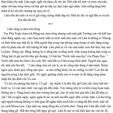
tháo khăn che mặt. Lâm ngây ngất với nhan sắc tức thì. Đôi mắt trữ tình và rượu của trận
nhậu với bạn rừng chưa vơi bây giờ lại tiếp tục làm Lâm ngộ nhận. Anh tưởng đang bên
mình là kỷ nữ nên choàng tay qua vai cô.
Lâm hôn lên môi cô và cô gái cũng cuồng nhiệt đáp trả. Một lúc lâu cô ngã đầu ra và nói:
- Em tắm đã nhé
***
Lâm sửng ra như trời trồng.
Tuy Phú Xuân chưa trải Đồng nai chưa từng nhưng suốt một giãi Trường sơn với biết bao
trăm đắng nghìn cay, cơm chan nước mắt và nước mắt trộn máu với Lâm là không ít. Nhưng
sự kiện hôm nay thật kỳ lạ. Một người đẹp trong căn phòng sang trọng cứ như đang trong
một bộ phim nào đó chứ không hề thật. Lâm phải tự vỗ vào mặt mình xem thử thực hay mơ.
Là thực. Đúng vậy. Bằng chứng là có tiếng hát và tiếng nước chảy trong buồng tắm vọng ra.
Tiếng hát cô gái mơ hồ như gió thoảng. Cô hát bài “Nước mắt mùa thu” của Phạm Duy: “
Nước mắt mùa thu khóc cho cuộc đời, một đời ca sĩ hát trong buồn tênh. Người xây ngục
tối, tình yêu lừa dối…” Lâm nâng chai rót vào ly, tự do uống như đang ở nhà mình. Rượu
ngon quá, thơm quá, nồng nàn quá… ai mà cưỡng được cái sự sướng cơ chứ? Con thú tật
nguyền trong Lâm thức giấc. Nó nghĩ, giường chiếu mà có tí men sẽ dễ dàng cùng nhau
nhập lên tận đỉnh của Vu sơn.
Và rồi cửa phòng tắm bật ra. Cô gái – lạy thánh A la đến bây giờ Lâm vẫn chưa biết tên –
bước ra. Cô vận một chiếc váy ngủ dài đến chân. Váy mõng như tơ và bên trong hoàn toàn
không nội y. Nàng bước nhẹ như sương như gió, hay là rượu hơi quá nên Lâm đã nhìn ra
vậy? Tất cả ngồn ngộn, ngồn ngộn từ tóc tai môi má đến ngực đến cả bàn chân. Gã thợ rừng
ngớ người nhưng không có thời gian để ngắm nhìn tuyệt hảo vì nàng đã đến trước mặt với
nụ cười Mona-Lisa. Lâm nắm tay nàng đứng lên và bước theo. Nàng kéo Lâm đến chiếc cầu
thang bằng gỗ. Mắt thợ rừng biết ngay gỗ quý. Lâm đi sau và chả hiểu làm sao vào lúc ấy,