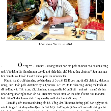
Chân dung Nguyễn Trí 2018
Ở
-
rừng về - Lâm nói – đương nhiên bọn tao phải ăn nhậu cho đã đời sương
gió. Vài tháng lăn lộn trên non cao đủ thứ khát thèm chứ bây tưởng chơi sao? Sau ngà ngà
hơi men thì cái khoản kia dứt khoát phải tới luôn bác tài…
Khoản kia tức cái bản năng cơ bản đang bị ức chế. Đã là con người, đói phải ăn, khát phải
uống, thiếu thốn phải khát thèm ấy lẽ tự nhiên. Yêu ư? Đó là điều càng không thể thiếu khi
đã là động vật. Tiền trong túi, Lâm lang thang ra đầu bờ cuối bãi – nơi mà – ma nữ đa tình
hoặc đứng hoặc ngồi hoặc tản bộ. Trên môi các cô luôn lập loè đốm lửa ma trơi, một dấu
hiệu để mời khách mua tình: “ tay em đây mời khách ngã đầu say…”
Lâm để ý đến một ma nữ đang tản bộ. Vắng lắm. Thuở mà đường phố, ban ngày xe cộ
còn không có thì khuya đêm lặng như tờ. Một cô đứng ở cột đèn mời gọi – đi không anh?