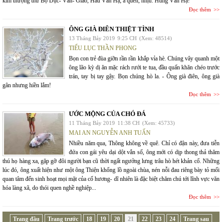
kim thượng thư Bộ Dục- Văn- Giao, Hầu Văn Hạ, à quên, nhịu: Hùng Văn Hạ!
Đọc thêm
ÔNG GIÀ ĐIÊN THIỆT TÌNH
13 Tháng Bảy 2019
9:25 CH
(Xem: 48514)
TIỂU LỤC THẦN PHONG
Bọn con trẻ đùa giỡn rần rần khắp vỉa hè. Chúng vây quanh một
ông lão kỳ dị ăn mặc rách rưới te tua, đầu quấn khăn chéo trước
trán, tay bị tay gậy. Bọn chúng hò la. - Ông già điên, ông già
gân nhưng hiền lắm!
Đọc thêm
ƯỚC MỘNG CỦA CHÓ ĐÁ
11 Tháng Bảy 2019
11:38 CH
(Xem: 45733)
MAI AN NGUYỄN ANH TUẤN
Nhiều năm qua, Thông không về quê. Chỉ có đận này, đưa tiễn
đứa con gái yêu dại dột vắn số, ông mới có dịp thong thả thăm
thú họ hàng xa, gặp gỡ đôi người bạn cũ thời ngất ngưởng lưng trâu hò hét khản cổ. Những
lúc đó, ông xuất hiện như một ông Thiện khổng lồ ngoài chùa, nén nỗi đau riêng bày tỏ mối
quan tâm đến sinh hoạt mọi mặt của cố hương- dĩ nhiên là đặc biệt chăm chú tới lĩnh vực văn
hóa làng xã, do thói quen nghề nghiệp...
Đọc thêm
Trang đầu
Trang trước
18
19
20
21
22
23
24
Trang sau