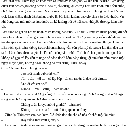
Lâm lướt qua. Thêm một cô khác vẫn câu mời ấy. Ngắn gọn và súc tích. Nhưng Lâm đang
quan tâm đến cô gái đang bước. Cô ta đi, rồi dừng lại, chừng như băn khăn, như bồn chồn,
như đang có cái gì đó bấn loạn. Và – quan trọng nhất – trên môi cô không có đốm lửa ma
trơi. Lâm không thích đàn bà hút thuốc lá, bởi Lâm không bao giờ cầm vào điếu thuốc. Và
khi đụng vào môi một kẻ hút thuốc thì kẻ không hút sẽ mất sạch thú yêu đương. Lâm bảo
vậy.
Lâm theo cô gái đã nói và nhận ra cô không bán tình. Vì Sao? Vì mặt cô được phong kín bởi
một chiếc khăn. Chả cô gái bán tình nào lại che mặt cả. Nhưng cái dáng mảnh khảnh và mái
tóc dài quá vai của cô làm Lâm nhớ đến tình đầu tan vỡ. Tình ôm cầm theo thuyền khác vì
Lâm rách quá. Lâm không trách chi tình nhưng vẫn còn yêu. Lý do là sau khi tình đầu tan
tành, Lâm chưa được ai yêu lại lần nữa cũng vì… rách. Thời buổi hạt gạo là hạt ngọc Lâm
không có gạo thì lấy đâu ra ngọc để dâng tình? Lâm băng rừng lội suối tìm trầm mong một
ngày được ngọc, nhưng ngọc không có trên rừng. Thực là vậy.
Có rượu nên chả ai không bạo dạn:
- Sao một mình buồn thế em?
- Tôi… tôi… tôi … - cô lắp bắp - tôi chỉ muốn đi dạo một chút…
- Anh đi với em nhé?
- Không… mà… vâng… cám ơn anh…
Cả hai đi dọc theo con đường vắng. Xa xa vẫn còn ánh sáng từ những ngọn đèn Măng-
sông của những quán ăn chờ khách muộn như Lâm:
- Chúng ta ăn khuya một tí gì nhé? - Lâm mời.
- Không… cám ơn anh… tôi không quen ăn khuya.
Cũng lạ. Thời cơm cao gạo kém. Nếu bán tình thì chả cô nào từ chối một lời mời:
- Hay uống một chút gì vậy?-
Lâm nài nỉ. Anh rất muốn xem mặt cô gái. Cô nói dịu dàng và âm thanh dễ thương ắt phải