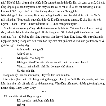
nầy? Não bộ Lâm chừng như tê liệt. Một cơn gió mạnh thổi đến làm bật cánh cửa sổ. Cái xác
lủng lẳng bị gió làm xoay tròn. Lâm thấy cái tai, cái ót rồi lại lỗ tai rồi cái mặt đang lè lưỡi.
Cái xác từ từ xoay… trời ơi.! Thật khủng khiếp. Lâm như bị ngạt thở.
Nếu không có tiếng hát vang lên trong buồng tắm đảm bảo Lâm chết thiệt. Vẫn bài Nước
mắt mùa thu: “ Người xây ngục tối, tình yêu lừa dối, giọt mưa tìm tới, để chia làm lỗi, với
người…. hoài … trinh…nước mắt mùa thu… khóc thân phận người…
Sơn lui về và ngã ra giường. Mồ hôi trán toát ra lạnh buốt. Một mắt Lâm nhìn về buồng
tắm, mắt còn lại nhìn căn phòng có cái xác đang treo. Gã chả biết phải làm chi trong hoàn
cảnh này. Và… từ buồng tắm nàng bước ra, vẫn đẹp và thơm lừng lựng. Mùi nước hoa tràn
ngập căn phòng. Nàng đến bên chiếc bàn, tay cầm một quả cam và lưỡi dao gọt trái cây đi về
giường ngủ. Lâm bật dậy:
- Anh ngủ đi. – nàng nói.
- Anh về em ạ.
- Khuya rồi. Mai hẵng về.
- Không – Lâm đứng dậy trên tay là chiếc quần dài – anh phải về.
- Vâng… mai anh đến nhé. Em đợi ngay chỗ cũ nhé.
- Ừ. Mai anh đến.
Nàng ôm lấy Lâm và hôn một nụ. Tay vẫn lăm lăm mũi dao.
Lâm mặc vội áo quần rồi phóng xuống thang gác như bị ma đuổi. Ra cửa, ra sân, mở cổng.
Lâm làm như một cái máy rồi cứ thế mà phóng. Vận động viên nước rút bây giờ cũng không
nhanh bằng. Chạy. Chạy. Chạy.
***
Cả bàn nhậu trố mắt lắng tai nghe:
- Rồi sao nữa – một bợm nhậu hỏi.
- Hết rồi.