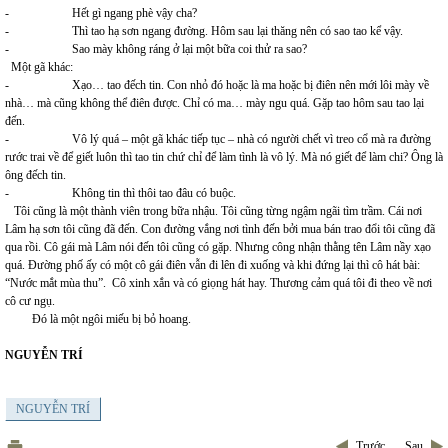
- Hết gì ngang phè vậy cha?
- Thì tao hạ sơn ngang đường. Hôm sau lại thăng nên có sao tao kể vậy.
- Sao mày không ráng ở lại một bữa coi thử ra sao?
Một gã khác:
- Xạo… tao đếch tin. Con nhỏ đó hoặc là ma hoặc bị điên nên mới lôi mày về
nhà… mà cũng không thể điên được. Chỉ có ma… mày ngu quá. Gặp tao hôm sau tao lại
đến.
- Vô lý quá – một gã khác tiếp tục – nhà có người chết vì treo cổ mà ra đường
rước trai về để giết luôn thì tao tin chứ chỉ để làm tình là vô lý. Mà nó giết để làm chi? Ông là
ông đếch tin.
- Không tin thì thôi tao đâu có buộc.
Tôi cũng là một thành viên trong bữa nhậu. Tôi cũng từng ngậm ngãi tìm trầm. Cái nơi
Lâm hạ sơn tôi cũng đã đến. Con đường vắng nơi tình đến bởi mua bán trao đổi tôi cũng đã
qua rồi. Cô gái mà Lâm nói đến tôi cũng có gặp. Nhưng công nhận thằng tên Lâm nầy xạo
quá. Đường phố ấy có một cô gái điên vẫn đi lên đi xuống và khi đứng lại thì cô hát bài:
“Nước mắt mùa thu”. Cô xinh xắn và có giọng hát hay. Thương cảm quá tôi đi theo về nơi
cô cư ngụ.
Đó là một ngôi miếu bị bỏ hoang.
NGUYỄN TRÍ
NGUYỄN TRÍ
Trước
Sau