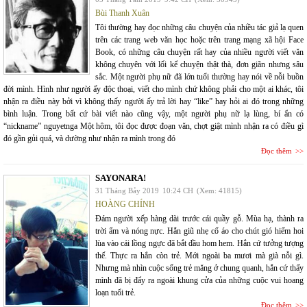
Bùi Thanh Xuân
Tôi thường hay đọc những câu chuyện của nhiều tác giả lạ quen
trên các trang web văn học hoặc trên trang mạng xã hội Face
Book, có những câu chuyện rất hay của nhiều người viết văn
không chuyên với lối kể chuyện thật thà, đơn giãn nhưng sâu
sắc. Một người phụ nữ đã lớn tuổi thường hay nói về nỗi buồn
đời mình. Hình như người ấy độc thoại, viết cho mình chứ không phải cho một ai khác, tôi
nhận ra điều này bởi vì không thấy người ấy trả lời hay “like” hay hỏi ai đó trong những
bình luận. Trong bất cứ bài viết nào cũng vậy, một người phụ nữ lạ lùng, bí ẩn có
“nickname” nguyetnga Một hôm, tôi đọc được đoạn văn, chợt giật mình nhận ra có điều gì
đó gần gủi quá, và dường như nhận ra mình trong đó
Đọc thêm
SAYONARA!
31 Tháng Bảy 2019
10:24 CH
(Xem: 41815)
HOÀNG CHÍNH
Đám người xếp hàng dài trước cái quầy gỗ. Mùa hạ, thành ra
trời ẩm và nóng nực. Hắn giũ nhẹ cổ áo cho chút gió hiếm hoi
lùa vào cái lồng ngực đã bắt đầu hom hem. Hắn cứ tưởng tượng
thế. Thực ra hắn còn trẻ. Mới ngoài ba mươi mà già nỗi gì.
Nhưng mà nhìn cuộc sống trẻ măng ở chung quanh, hắn cứ thấy
mình đã bị đẩy ra ngoài khung cửa của những cuộc vui hoang
loạn tuổi trẻ.
Đọc thêm