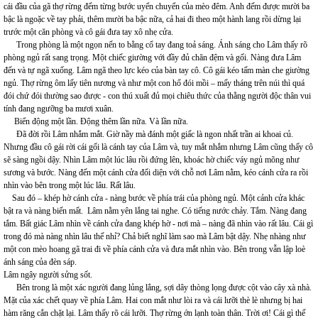
cái đầu của gã thợ rừng đếm từng bước uyển chuyển của mèo đêm. Anh đếm được mười ba
bậc là ngoặc về tay phải, thêm mười ba bậc nữa, cả hai đi theo một hành lang rồi dừng lại
trước một căn phòng và cô gái đưa tay xô nhẹ cửa.
Trong phòng là một ngọn nến to bằng cổ tay đang toả sáng. Ánh sáng cho Lâm thấy rõ
phòng ngủ rất sang trọng. Một chiếc giường với đầy đủ chăn đệm và gối. Nàng đưa Lâm
đến và tự ngã xuống. Lâm ngã theo lực kéo của bàn tay cô. Cô gái kéo tấm màn che giường
ngủ. Thợ rừng ôm lấy tiên nương và như một con hổ đói mồi – mấy tháng trên núi thì quá
đói chứ đói thường sao được - con thú xuất đủ mọi chiêu thức của thằng người độc thân vui
tính đang ngưỡng ba mươi xuân.
Biển động một lần. Động thêm lần nữa. Và lần nữa.
Đã đời rồi Lâm nhắm mắt. Giờ nầy mà đánh một giấc là ngon nhất trần ai khoai củ.
Nhưng đầu cô gái rời cái gối là cánh tay của Lâm và, tuy mắt nhắm nhưng Lâm cũng thấy cô
sẽ sàng ngồi dậy. Nhìn Lâm một lúc lâu rồi đứng lên, khoác hờ chiếc váy ngủ mõng như
sương và bước. Nàng đến một cánh cửa đối diện với chỗ nơi Lâm nằm, kéo cánh cửa ra rồi
nhìn vào bên trong một lúc lâu. Rất lâu.
Sau đó – khép hờ cánh cửa - nàng bước về phía trái của phòng ngủ. Một cảnh cửa khác
bật ra và nàng biến mất. Lâm nằm yên lắng tai nghe. Có tiếng nước chảy. Tắm. Nàng đang
tắm. Bất giác Lâm nhìn về cánh cửa đang khép hờ - nơi mà – nàng đã nhìn vào rất lâu. Cái gì
trong đó mà nàng nhìn lâu thế nhỉ? Chả biết nghĩ làm sao mà Lâm bật dậy. Nhẹ nhàng như
một con mèo hoang gã trai đi về phía cánh cửa và đưa mắt nhìn vào. Bên trong vẫn lập loè
ánh sáng của đèn sáp.
Lâm ngây người sửng sốt.
Bên trong là một xác người đang lủng lẳng, sợi dây thòng lọng được cột vào cây xà nhà.
Mặt của xác chết quay về phía Lâm. Hai con mắt như lòi ra và cái lưỡi thè lè nhưng bị hai
hàm răng cắn chặt lại. Lâm thấy rõ cái lưỡi. Thợ rừng ớn lạnh toàn thân. Trời ơi! Cái gì thế