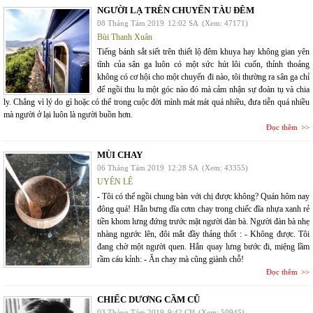
NGƯỜI LẠ TRÊN CHUYẾN TÀU ĐÊM
08 Tháng Tám 2019
12:02 SA
(Xem: 47171)
Bùi Thanh Xuân
Tiếng bánh sắt siết trên thiết lộ đêm khuya hay không gian yên
tĩnh của sân ga luôn có một sức hút lôi cuốn, thỉnh thoảng
không có cơ hội cho một chuyến đi nào, tôi thường ra sân ga chỉ
để ngồi thu lu một góc nào đó mà cảm nhận sự đoàn tụ và chia
ly. Chẳng vì lý do gì hoặc có thể trong cuộc đời mình mát mát quá nhiều, đưa tiễn quá nhiều
mà người ở lại luôn là người buồn hơn.
Đọc thêm
MÙI CHAY
06 Tháng Tám 2019
12:28 SA
(Xem: 43355)
UYÊN LÊ
- Tôi có thể ngồi chung bàn với chị được không? Quán hôm nay
đông quá! Hắn bưng dĩa cơm chay trong chiếc đĩa nhựa xanh rẻ
tiền khom lưng đứng trước mặt người đàn bà. Người đàn bà nhẹ
nhàng ngước lên, đôi mắt đầy thảng thốt : - Không được. Tôi
đang chờ một người quen. Hắn quay lưng bước đi, miệng lầm
rầm cáu kỉnh: - Ăn chay mà cũng giành chỗ!
Đọc thêm
CHIẾC DƯƠNG CẦM CŨ
03 Tháng Tám 2019
9:42 CH
(Xem: 50945)