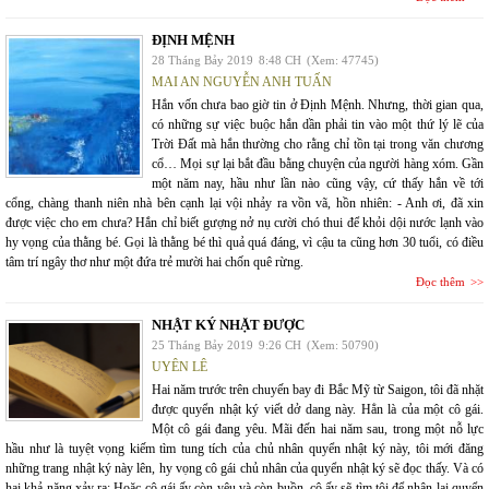
ĐỊNH MỆNH
28 Tháng Bảy 2019
8:48 CH
(Xem: 47745)
MAI AN NGUYỄN ANH TUẤN
Hắn vốn chưa bao giờ tin ở Định Mệnh. Nhưng, thời gian qua,
có những sự việc buộc hắn dần phải tin vào một thứ lý lẽ của
Trời Đất mà hắn thường cho rằng chỉ tồn tại trong văn chương
cổ… Mọi sự lại bắt đầu bằng chuyện của người hàng xóm. Gần
một năm nay, hầu như lần nào cũng vậy, cứ thấy hắn về tới
cổng, chàng thanh niên nhà bên cạnh lại vội nhảy ra vồn vã, hồn nhiên: - Anh ơi, đã xin
được việc cho em chưa? Hắn chỉ biết gượng nở nụ cười chó thui để khỏi dội nước lạnh vào
hy vọng của thằng bé. Gọi là thằng bé thì quả quá đáng, vì cậu ta cũng hơn 30 tuổi, có điều
tâm trí ngây thơ như một đứa trẻ mười hai chốn quê rừng.
Đọc thêm
NHẬT KÝ NHẶT ĐƯỢC
25 Tháng Bảy 2019
9:26 CH
(Xem: 50790)
UYÊN LÊ
Hai năm trước trên chuyến bay đi Bắc Mỹ từ Saigon, tôi đã nhặt
được quyển nhật ký viết dở dang này. Hẳn là của một cô gái.
Một cô gái đang yêu. Mãi đến hai năm sau, trong một nỗ lực
hầu như là tuyệt vọng kiếm tìm tung tích của chủ nhân quyển nhật ký này, tôi mới đăng
những trang nhật ký này lên, hy vọng cô gái chủ nhân của quyển nhật ký sẽ đọc thấy. Và có
hai khả năng xảy ra: Hoặc cô gái ấy còn yêu và còn buồn, cô ấy sẽ tìm tôi để nhận lại quyển