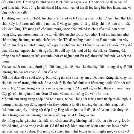
đến cứu nguy. Tự dưng tôi nhớ cô tha thiết. Mặt lộ ngoài kia. Từ đây đến đó đã là hai thế
giới khác hẳn. Khu rừng lá thật êm ả! Màu xanh và hơi ẩm đã lọc lắng biết bao là xao xác và
khô khểnh của đời.
Tôi đứng lên, bước tới bước lui cho đỡ sốt ruột và bớt cuồng chân. Khí trời hầm hập thật khó
chịu. Cây khế trước mặt tôi li ti nụ tím; lá vàng rả ngọn rũ nắng. Mấy chỉ khế nom như mấy
viền đèn lồng. Tôi mong cô còn hơn mong được nhăn mặt vì vị chua của quả, hơn được
hứng từng gáo nước mưa mà mẹ tôi vẫn dội lên cho lúc tôi còn nhỏ. Tuổi thơ hao hắt, như
chốm sáng tận cùng của một chiếc đèn pile. Tôi đã trưởng thành. Ít ra là tôi muốn như vậy.
Để tự nhủ rằng nỗi nhớ nhung, tiếng gõ thứ nhất vào tâm khảm tôi là dành cho đối tượng đối
phái, của một người cho một người. Tôi duỗi tay, đẩy thời cũ kỹ kia thật xa. Nhường đất
trống cho mối tương tư hết sức tinh khôi và ngậm ngùi lên một thực thể, biết nói, và biết tỏa
thơm.
Vài sọc xanh ướt loang dưới gót. Tôi đang giẫm lên thảm lá khá dầy. Tôi thương cô quá! Tôi
thương cho hai gót chân tiểu thư của cô.
Nỗi nhớ đưa tôi về cuối tường. Khu cùng tận của villa này âm u hết mực. Rừng cây chạy nốt
chục thước về trong, phía trái. Phía phải tôi là nhát kết thúc của bờ tường ngoặt. Cửa sắt mở
toang. Người nào trong kia lúc vào đã quên đóng. Tường nứt nẻ, và hằn thâm vì nước mưa.
Cây gài cửa ló ngón thô tục. Sơn đã tróc, và màu sơn cũng ẩm vì nước mưa.
Một núi lam sừng sững nhấp nhô như sóng, tẻ hai. Hàng sát tường mén tít tắp ra đầu ngõ là
những thân cây cao đứng ngoài vẫn thấy. Giữa là lối đi cẩn bằng đá mài, khô rang. Trên,
thấp hơn hàng cây, những cột thép lủng lẳng các chậu hoa lá dài, đa số là lan hoặc thủy tiên.
Hàng trong, dọc theo tường nhà cũng xếp lớp các đợt hồng và cúc.
Bờ tường ngắn, gần tầm mắt nhất, chỉ cách cửa cổng khoảng hai thước, tạt vào trong. Dưới
nền đá cũng là hoa trong chậu sứ. Có thể trổ một lối đi nơi này. Màu xanh của lá và phiếm
sắc của hoa thật kỳ diệu. Hơi nóng của chiều hình như bị giữ lại. Chỉ nghe mát, và chơi vơi.