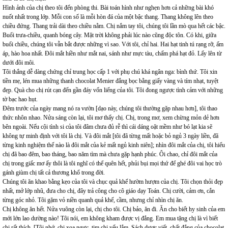
Hình ảnh của chị theo tôi đến phòng thi. Bài toán hình như nghẹn hơn cả những bài khó
nuốt nhất trong lớp. Mỗi con số là mỗi hòn đá của một bậc thang. Thang không lên theo
chiều đứng. Thang trải dài theo chiều nằm. Chị nắm tay tôi, chúng tôi lần mò qua hết các bậc.
Buổi trưa-chiều, quanh bóng cây. Mặt trời không phải lúc nào cũng độc tôn. Có khi, giữa
buổi chiều, chúng tôi vẫn bắt được những vì sao. Với tôi, chỉ hai. Hai hạt tinh tú rạng rỡ, ấm
áp, hào hoa nhất. Đôi mắt hiền như mắt nai, sánh như mực tàu, chấm phá hạt đỏ. Lấy lên từ
dưới đôi môi.
Tôi thắng dễ dàng chứng chỉ trung học cấp 1 với phụ chú khá ngân nga: bình thứ. Tôi xin
tiền mẹ, lén mua những thanh chocolat Menier đắng bọc bằng giấy vàng và tím nhạt, tuyệt
đẹp. Quà cho chị rút cạn đến gần đáy vốn liếng của tôi. Tôi đong ngược tình cảm với những
tờ bạc hao hụt.
Đêm trước của ngày mang nó ra vườn [dạo này, chúng tôi thường gặp nhau hơn], tôi thao
thức nhôn nhao. Nửa sáng còn lại, tôi mơ thấy chị. Chị, trong mơ, xem chừng mỏn dẻ hơn
bên ngoài. Nếu cội tình si của tôi đâm chưa đủ rễ thì cái dáng oặt mềm như bó lạt kia sẽ
không tự minh định với tôi là chị. Và đôi mắt [tôi đã từng mất hoặc bỏ ngủ 3 ngày liền, đã
từng kinh nghiệm thế nào là đôi mắt của kẻ mất ngủ kinh niên]; nhìn đôi mắt của chị, tôi hiểu
chị đã bao đêm, bao tháng, bao năm tìm mà chưa gặp hạnh phúc. Ôi chao, chỉ đôi mắt của
chị trong giấc mơ ấy thôi là tôi nghĩ có thể quên hết, phủi bụi mọi thứ để ghé đôi vai học trò
gánh giùm chị tất cả thương khổ trong đời.
Chúng tôi ăn khao bằng kẹo của tôi và chục quả khế hườm hượm của chị. Tôi chọn thỏi đẹp
nhất, mở lớp nhũ, đưa cho chị, đây trả công cho cô giáo dạy Toán. Chị cười, cảm ơn, cắn
từng góc nhỏ. Tôi gặm vỏ niền quanh quả khế, cầm, nhưng chỉ nhìn chị ăn.
Chị không ăn hết. Nửa vuông còn lại, chị cho tôi. Chị bảo, ăn đi. Ăn cho biết hy sinh của em
mới lớn lao dường nào! Tôi nói, em không kham được vị đắng. Em mua tặng chị là vì biết
chị rất thích. [Tôi nhớ, chị xoa ngực, tim chị yếu lắm. Sách dược viết, chất đắng của chocolat