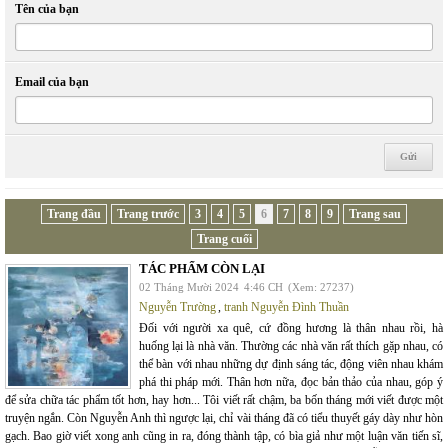
Tên của bạn
Email của bạn
Trang đầu
Trang trước
3
4
5
6
7
8
9
Trang sau
Trang cuối
TÁC PHẨM CÒN LẠI
02 Tháng Mười 2024
4:46 CH
(Xem: 27237)
Nguyễn Trường
,
tranh Nguyễn Đình Thuần
Đối với người xa quê, cứ đồng hương là thân nhau rồi, hà
huống lại là nhà văn. Thường các nhà văn rất thích gặp nhau, có
thể bàn với nhau những dự định sáng tác, động viên nhau khám
phá thi pháp mới. Thân hơn nữa, đọc bản thảo của nhau, góp ý
để sửa chữa tác phẩm tốt hơn, hay hơn... Tôi viết rất chậm, ba bốn tháng mới viết được một
truyện ngắn. Còn Nguyễn Anh thì ngược lại, chỉ vài tháng đã có tiểu thuyết gáy dày như hòn
gạch. Bao giờ viết xong anh cũng in ra, đóng thành tập, có bìa giả như một luận văn tiến sĩ,