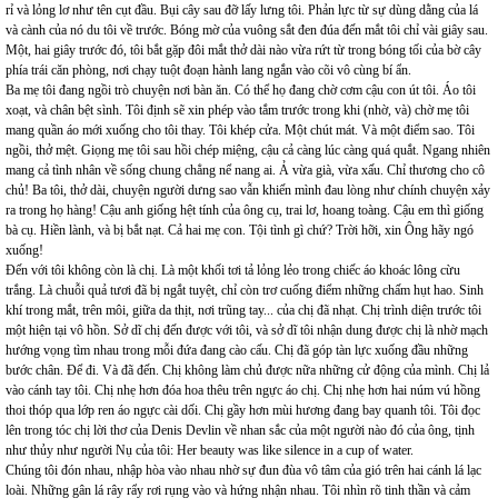
rỉ và lỏng lơ như tên cụt đầu. Bụi cây sau đỡ lấy lưng tôi. Phản lực từ sự dùng dằng của lá
và cành của nó du tôi về trước. Bóng mờ của vuông sắt đen đúa đến mắt tôi chỉ vài giây sau.
Một, hai giây trước đó, tôi bắt gặp đôi mắt thở dài nào vừa rứt từ trong bóng tối của bờ cây
phía trái căn phòng, nơi chạy tuột đoạn hành lang ngắn vào cõi vô cùng bí ẩn.
Ba mẹ tôi đang ngồi trò chuyện nơi bàn ăn. Có thể họ đang chờ cơm cậu con út tôi. Áo tôi
xoạt, và chân bệt sình. Tôi định sẽ xin phép vào tắm trước trong khi (nhờ, và) chờ mẹ tôi
mang quần áo mới xuống cho tôi thay. Tôi khép cửa. Một chút mát. Và một điểm sao. Tôi
ngồi, thở mệt. Giọng mẹ tôi sau hồi chép miệng, cậu cả càng lúc càng quá quắt. Ngang nhiên
mang cả tình nhân về sống chung chẳng nể nang ai. Ả vừa già, vừa xấu. Chỉ thương cho cô
chủ! Ba tôi, thở dài, chuyện người dưng sao vẫn khiến mình đau lòng như chính chuyện xảy
ra trong họ hàng! Cậu anh giống hệt tính của ông cụ, trai lơ, hoang toàng. Cậu em thì giống
bà cụ. Hiền lành, và bị bắt nạt. Cả hai mẹ con. Tội tình gì chứ? Trời hỡi, xin Ông hãy ngó
xuống!
Đến với tôi không còn là chị. Là một khối tơi tả lỏng lẻo trong chiếc áo khoác lông cừu
trắng. Là chuỗi quả tươi đã bị ngắt tuyệt, chỉ còn trơ cuống điểm những chấm hụt hao. Sinh
khí trong mắt, trên môi, giữa da thịt, nơi trũng tay... của chị đã nhạt. Chị trình diện trước tôi
một hiện tại vô hồn. Sở dĩ chị đến được với tôi, và sở dĩ tôi nhận dung được chị là nhờ mạch
hướng vọng tìm nhau trong mỗi đứa đang cào cấu. Chị đã góp tàn lực xuống đầu những
bước chân. Để đi. Và đã đến. Chị không làm chủ được nữa những cử động của mình. Chị lả
vào cánh tay tôi. Chị nhẹ hơn đóa hoa thêu trên ngực áo chị. Chị nhẹ hơn hai núm vú hồng
thoi thóp qua lớp ren áo ngực cài dối. Chị gầy hơn mùi hương đang bay quanh tôi. Tôi đọc
lên trong tóc chị lời thơ của Denis Devlin về nhan sắc của một người nào đó của ông, tịnh
như thủy như người Nụ của tôi: Her beauty was like silence in a cup of water.
Chúng tôi đón nhau, nhập hòa vào nhau nhờ sự đun đùa vô tâm của gió trên hai cánh lá lạc
loài. Những gân lá rây rẩy rơi rụng vào và hứng nhận nhau. Tôi nhìn rõ tinh thần và cảm