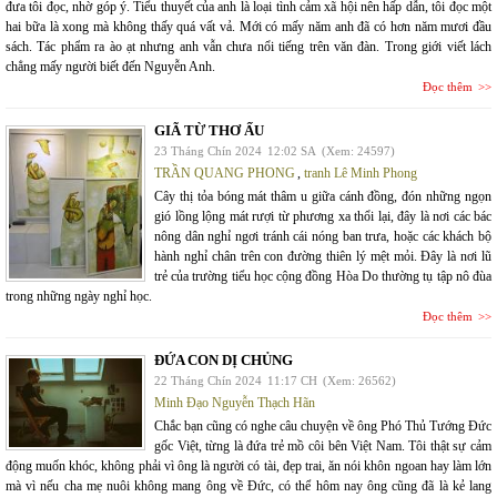
đưa tôi đọc, nhờ góp ý. Tiểu thuyết của anh là loại tình cảm xã hội nên hấp dẫn, tôi đọc một
hai bữa là xong mà không thấy quá vất vả. Mới có mấy năm anh đã có hơn năm mươi đầu
sách. Tác phẩm ra ào ạt nhưng anh vẫn chưa nổi tiếng trên văn đàn. Trong giới viết lách
chẳng mấy người biết đến Nguyễn Anh.
Đọc thêm
GIÃ TỪ THƠ ẤU
23 Tháng Chín 2024
12:02 SA
(Xem: 24597)
TRẦN QUANG PHONG
,
tranh Lê Minh Phong
Cây thị tỏa bóng mát thâm u giữa cánh đồng, đón những ngọn
gió lồng lộng mát rượi từ phương xa thổi lại, đây là nơi các bác
nông dân nghỉ ngơi tránh cái nóng ban trưa, hoặc các khách bộ
hành nghỉ chân trên con đường thiên lý mệt mỏi. Đây là nơi lũ
trẻ của trường tiểu học cộng đồng Hòa Do thường tụ tập nô đùa
trong những ngày nghỉ học.
Đọc thêm
ĐỨA CON DỊ CHỦNG
22 Tháng Chín 2024
11:17 CH
(Xem: 26562)
Minh Đạo Nguyễn Thạch Hãn
Chắc bạn cũng có nghe câu chuyện về ông Phó Thủ Tướng Đức
gốc Việt, từng là đứa trẻ mồ côi bên Việt Nam. Tôi thật sự cảm
động muốn khóc, không phải vì ông là người có tài, đẹp trai, ăn nói khôn ngoan hay làm lớn
mà vì nếu cha mẹ nuôi không mang ông về Đức, có thể hôm nay ông cũng đã là kẻ lang