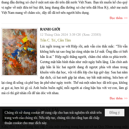
thang đầu đường xó chợ ở một nơi nào đó trên đất nước Việt Nam. Bạn tôi muốn kể cho quý
vị nghe về một đứa trẻ bụi đời, lang thang đầu đường xó chợ trên đất Hoa Kỳ, nhờ mẹ nuôi
Việt Nam mang về chăm sóc, dậy dỗ đã trở nên người hữu dụng.
Đọc thêm
RANH GIỚI
12 Tháng Chín 2024
3:39 CH
(Xem: 23593)
Trần C. Trí
,
Cẩm Tâm
Lúc ngồi trong xe với Hiệp rồi, anh vẫn còn thắc mắc: “Tôi vẫn
không hiểu tại sao ông lại cùng nhận tin Lê mất. Ông đâu có biết
hắn là ai.” Hiệp ngồi thẳng người, chăm chú nhìn ra phía trước.
Gương mặt hắn bình thản như một ngày biển lặng. Lần chót anh
gặp hắn là lúc hai người đang đi ngược phía với nhau trong
khuôn viên đại học, vội vã đến lớp cho kịp giờ dạy. Sau hai năm
đại dịch, cả hai mới gặp lại nhau, tay bắt mặt mừng, hứa hẹn sẽ
lại cùng đi uống cà-phê hay ăn phở như ngày trước. Thế mà một năm học đã trôi qua, không
ai gọi ai, hẹn hò gì cả. Anh buồn buồn nghĩ, mỗi người ai cũng bận bịu với vợ con, làm gì
mà có thì giờ nhàn rỗi để tán dóc với nhau.
Đọc thêm
NHẢY TÀU
Chúng tôi sử dụng cookie để cung cấp cho bạn trải nghiệm tốt nhất trên
Đồng ý
12 Tháng Chín 2024
2:26 CH
(Xem: 23879)
trang web của chúng tôi. Nếu tiếp tục, chúng tôi cho rằng bạn đã chấp
Hoàng Thị Bích Hà
thuận cookie cho mục đích này.
Kiều Thu 15 tuổi đang học cấp 2 của một trường trung học cơ sở tại Quy Nhơn trong một