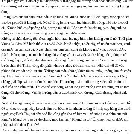
Tôi phải gặp chị. Cầm chặt lọ Antigrippaux trong tay, tôi bương nhanh về cuối tường. Cỏ ướt
bắn những vệt xanh rì trên hai ống quần. Tôi lại cầu nguyện, lần này cho cánh cổng không
đóng.
Lời nguyện của tôi đâm thừa: bản lề đã long; và khung khóa đã sút ốc. Ngay việc ép nó sát
vào bờ gạch đã là không thể. Nó cứ lửng lơ như cụm lục bình thiếu sóng. Tôi vào theo lối
cũ. Không biết chị ở phòng nào, nhưng tôi cứ đi. Lúc này tôi lại cầu nguyện: ông anh da
trắng tóc quăn đen đẹp trai hung bạo không chận đường tôi.
Không ai chặn đường tôi. Đoạn ngắn hôm nào, lúc này hình như không còn là nó. Thời gian
không lâu lắm. Mà hình thể của nó đã khác. Nhiều chậu, nhiều cây, và nhiều màu hơn, xanh
của mới, và cam của cũ. Ngay chính tôi, tâm cảm cũng đã không như xưa. Tôi đã trưởng
thành. Hào quang của mảnh chứng chỉ vuông vức in và viết cầu kỳ bằng nét gothique cổ
điển óng ả quá, đến độ, dầu đã được cất trong tủ, ánh sáng của nó như soi rọi trên những
bước chân tôi. Thành công đó, phần vinh dự nhất, tôi dành cho chị. Nhờ chị, tôi đã vào
phòng thi với rất nhiều tự tin. Những con toán không khiến tôi cau mày, không làm tôi chồn
tay. Hình bóng chị, chiếc áo dài tơ màu mỡ gà ửng thêm bởi màu da, dẫn dắt tôi qua từng
chặng giải đáp, và nhẹ nhõm ở mức đến. Tôi trưởng thành luôn trong việc nhận chân tính
chất của tình cảm mình. Tôi có thể xúc động và hài lòng cúi xuống con tim rằng, mi đã làm
đúng, đã chọn đúng. Và hãy hướng dẫn ta xuyên suốt con đường. Cuối đường kia là chị.
Nụ.
Ai đã cất công mang về hằng hà là hũ chậu và cây xanh? Họ thực sự yêu thảo mộc, hay chỉ
để tự khoa trương? Hay là cách làm vơi bớt mớ lợi nhuận khổng lồ [mấy sạp hàng cho thuê
ngoài chợ Bình Tây, hai dãy phố lầu cũng gần chợ và bến xe... và một ít của chìm của nổi
khác?]? Mang về. Sao cứ để chúng mọc tràn lan? Không tỉa tót? Ôi chao, nếu tôi được chỉ
phần trăm lũ thảo lâm này!
Rồi, cái đập vào mắt tôi lại là chấn song cũ, nhìn suôn suốt vào, ngọn điện cuối góc, và ánh