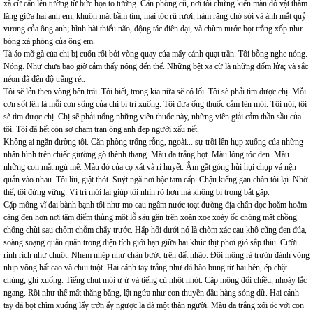
xà cừ cẩn lên tường từ bức họa to tướng. Căn phòng cũ, nơi tôi chứng kiến màn đô vật thầm
lặng giữa hai anh em, khuôn mặt bầm tím, mái tóc rũ rượi, hàm răng chó sói và ánh mắt quỷ
vương của ông anh; hình hài thiểu não, động tác điên dại, và chùm nước bọt trắng xốp như
bóng xà phòng của ông em.
Tà áo mỡ gà của chị bị cuốn rối bởi vòng quay của mấy cánh quạt trần. Tôi bỗng nghe nóng.
Nóng. Như chưa bao giờ cảm thấy nóng đến thế. Những bệt xa cừ là những đốm lửa; và sắc
néon đã đến độ trắng rét.
Tôi sẽ lẻn theo vòng bên trái. Tôi biết, trong kia nữa sẽ có lối. Tôi sẽ phải tìm được chị. Mỗi
cơn sốt lên là mỗi cơn sống của chị bị trì xuống. Tôi đưa ống thuốc cảm lên môi. Tôi nói, tôi
sẽ tìm được chị. Chị sẽ phải uống những viên thuốc này, những viên giải cảm thần sầu của
tôi. Tôi đã hết còn sợ chạm trán ông anh đẹp người xấu nết.
Không ai ngăn đường tôi. Căn phòng trống rỗng, ngoài... sự trồi lên hụp xuống của những
nhân hình trên chiếc giường gõ thênh thang. Màu da trắng bợt. Màu lông tóc đen. Màu
những con mắt ngủ mê. Màu đỏ của cọ xát và rỉ huyết. Âm gắt gỏng hùi hụi chụp vá nện
quắn vào nhau. Tôi lùi, giật thót. Suýt ngã nơi bậc tam cấp. Chậu kiểng gạn chân tôi lại. Nhờ
thế, tôi đứng vững. Vị trí mới lại giúp tôi nhìn rõ hơn mà không bị trong bắt gặp.
Cặp mông vĩ đại bành bạnh tối như mo cau ngâm nước toạt đường địa chấn dọc hoăm hoẳm
càng đen hơn nơi tâm điểm thủng một lỗ sâu gần trên xoăn xoe xoáy ốc chóng mặt chồng
chổng chùi sau chồm chỗm chẩy trước. Hấp hối dưới nó là chòm xác cau khô cũng đen đúa,
soàng soạng quằn quặn trong diện tích giới hạn giữa hai khúc thịt phơi gió sắp thiu. Cười
rinh rích như chuột. Nhem nhép như chân bước trên đất nhão. Đôi mông rà trườn đánh vòng
nhịp võng hất cao và chui tuột. Hai cánh tay trắng như đá bào bung từ hai bên, ép chặt
chúng, ghì xuống. Tiếng chụt môi ư ứ và tiếng cù nhột nhót. Cặp mông đổi chiều, nhoáy lắc
ngang. Rồi như thể mất thăng bằng, lật ngửa như con thuyền đầu hàng sóng dữ. Hai cánh
tay đá bọt chìm xuống lấy trớn ẩy ngược la đà một thân người. Màu da trắng xói óc với con