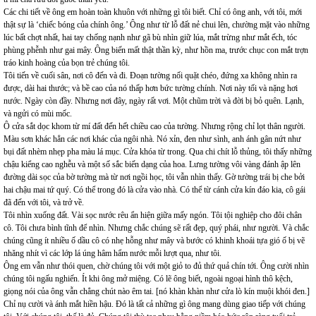
Các chi tiết về ông em hoàn toàn khuôn với những gì tôi biết. Chỉ có ông anh, với tôi, mới
thật sự là ‘chiếc bóng của chính ông.’ Ông như từ lỗ đất nẻ chui lên, chường mặt vào những
lúc bất chợt nhất, hai tay chống nạnh như gã bù nhìn giữ lúa, mắt trừng như mắt ếch, tóc
phùng phễnh như gai mây. Ông biến mất thật thần kỳ, như hồn ma, trước chục con mắt trợn
tráo kinh hoàng của bọn trẻ chúng tôi.
Tôi tiến về cuối sân, nơi cô đến và đi. Đoạn tường nối quặt chéo, đứng xa không nhìn ra
được, dài hai thước; và bề cao của nó thấp hơn bức tường chính. Nơi này tối và nặng hơi
nước. Ngày còn đầy. Nhưng nơi đây, ngày rất vơi. Một chũm trời và đời bị bỏ quên. Lạnh,
và ngửi có mùi mốc.
Ô cửa sắt dọc khom từ mí đất đến hết chiều cao của tường. Nhưng rộng chỉ lọt thân người.
Màu sơn khác hẳn các nơi khác của ngôi nhà. Nó xỉn, đen như sình, anh ánh gân nứt như
bụi đất nhèm nhẹp pha màu lá mục. Cửa khóa từ trong. Qua chi chít lỗ thủng, tôi thấy những
chậu kiểng cao nghễu và một số sắc biến dạng của hoa. Lưng tường vôi vàng đánh ập lên
đường dài sọc của bờ tường mà từ nơi ngồi học, tôi vẫn nhìn thấy. Gờ tường trái bị che bởi
hai chậu mai tứ quý. Có thể trong đó là cửa vào nhà. Có thể từ cánh cửa kín đáo kia, cô gái
đã đến với tôi, và trở về.
Tôi nhìn xuống đất. Vài sọc nước rêu ẩn hiện giữa mấy ngón. Tôi tội nghiệp cho đôi chân
cô. Tôi chưa bình tĩnh để nhìn. Nhưng chắc chúng sẽ rất đẹp, quý phái, như người. Và chắc
chúng cũng ít nhiều ố dầu cô có nhẹ hỗng như mây và bước có khinh khoái tựa gió ố bị vẽ
nhăng nhít vì các lớp lá úng hâm hẩm nước mỗi lượt qua, như tôi.
Ông em vẫn như thói quen, chờ chúng tôi với một giỏ to đủ thứ quả chín tới. Ông cười nhìn
chúng tôi ngấu nghiến. Ít khi ông mở miệng. Có lẽ ông biết, ngoài ngoại hình thô kệch,
giọng nói của ông vẫn chẳng chút nào êm tai. [nó khàn khàn như cửa lò kín muội khói đen.]
Chỉ nụ cười và ánh mắt hiền hậu. Đó là tất cả những gì ông mang dùng giao tiếp với chúng