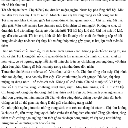
rất bổ ích cho tim.]
Tôi bắt chị ăn thêm. Chị chiều ý tôi, đưa lên miệng ngậm. Nước bọt pha lỏng chất bột. Màu
nâu đen trây môi chị. Tim tôi rên rỉ. Một chút má chị lẩy lông măng và hắt bóng hoa tai.
Tôi nhay một khía khế, gắp giữa hai ngón, đưa lên lau quanh môi chị. Chị run rẩy. Mi mắt
giần giật. Màu khế và màu kẹo tẩm màu môi. Đến phiên tôi run người. Không tự chủ, tôi
đưa khía khế vào miệng, đá láy nó trên thìa lưỡi. Tôi hồi hộp khó thở. Chị mở mắt, rú khẽ,
ngả đầu vào vai tôi. Tôi ôm chị, kính cẩn hôn lên lỗ xoáy tròn cuối tóc. Đường xếp xẻ đôi
lưng tấm áo đẹp nhất của chị chạy hút xuống thóp mông gầy guộc, tẻ hai, lặn dưới thảm lá
thẫm.
Hình như buổi chiều hôm ấy, tôi đã biến thành người khác. Không phải chỉ cho riêng tôi, mà
cho cả chị. Tôi không đến nỗi chủ quan để đánh lộn nhận xét của mình: chị chăm chút tôi
hơn, và ... có vẻ ngượng ngập mỗi lần tôi nhìn chị. Bàn tay chị không còn ung dung với thân
phận ban phát. Chúng đã biết nem nép trong cảm thụ được đón nhận.
Thưa như lằn dệt của thước vải cũ. Ven cằm, tia bầm sướt. Chị như đứng trên mây. Chị tránh
nhìn tôi, ấp úng... nhà dạo này lắm việc. Cần chỉnh trang lại cái garage. Đồ đạc, chị chép
miệng, tự dưng như ... đẻ thêm cái mới. Không đủ chỗ chứa. Cần bỏ đi một số. Và kê lại
một số. Chị xoa má, sáng, leo thang, trượt chân, suýt... May trời thương, chỉ... Chị cười lấp.
Chị bâng quơ, càng đầy đủ, càng như thấy thiếu một thứ gì đó. Nếu hạnh phúc ngoan lành
như bọn giường tủ, mình muốn đặt đâu, vất đâu cũng được, chẳng bao giờ phản đối hoặc
chống cự lại thì thế gian này đúng là thế giới của những trang sách!
Chị như phát ngôn giùm cho những trang sách, cho ước mơ dang dở của chị. Chị như không
là chị của tôi, dầu trong lòng tay chị luôn chứa sẵn thông điệp cầu cứu! Càng gần nhau, càng
thắm thiết, chứng ngại ngùng như thớt gỗ to cắt đoạn dòng nước; và chị càng như không
hứng thú kể lại những sinh hoạt của chị.