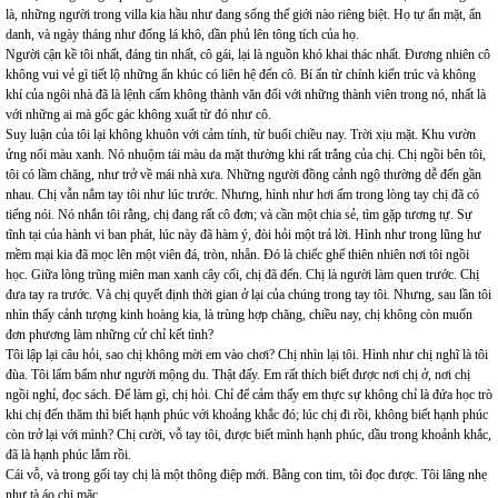
là, những người trong villa kia hầu như đang sống thế giới nào riêng biệt. Họ tự ẩn mặt, ẩn
danh, và ngày tháng như đống lá khô, dần phủ lên tông tích của họ.
Người cận kề tôi nhất, đáng tin nhất, cô gái, lại là nguồn khó khai thác nhất. Đương nhiên cô
không vui vẻ gì tiết lộ những ẩn khúc có liên hệ đến cô. Bí ẩn từ chính kiến trúc và không
khí của ngôi nhà đã là lệnh cấm không thành văn đối với những thành viên trong nó, nhất là
với những ai mà gốc gác không xuất từ đó như cô.
Suy luận của tôi lại không khuôn với cảm tính, từ buổi chiều nay. Trời xịu mặt. Khu vườn
ửng nổi màu xanh. Nó nhuộm tái màu da mặt thường khi rất trắng của chị. Chị ngồi bên tôi,
tôi có lầm chăng, như trở về mái nhà xưa. Những người đồng cảnh ngộ thường dễ đến gần
nhau. Chị vẫn nắm tay tôi như lúc trước. Nhưng, hình như hơi ấm trong lòng tay chị đã có
tiếng nói. Nó nhắn tôi rằng, chị đang rất cô đơn; và cần một chia sẻ, tìm gặp tương tự. Sự
tĩnh tại của hành vi ban phát, lúc này đã hàm ý, đòi hỏi một trả lời. Hình như trong lũng hư
mềm mại kia đã mọc lên một viên đá, tròn, nhẵn. Đó là chiếc ghế thiên nhiên nơi tôi ngồi
học. Giữa lòng trũng miên man xanh cây cối, chị đã đến. Chị là người làm quen trước. Chị
đưa tay ra trước. Và chị quyết định thời gian ở lại của chúng trong tay tôi. Nhưng, sau lần tôi
nhìn thấy cảnh tượng kinh hoàng kia, là trùng hợp chăng, chiều nay, chị không còn muốn
đơn phương làm những cử chỉ kết tình?
Tôi lập lại câu hỏi, sao chị không mời em vào chơi? Chị nhìn lại tôi. Hình như chị nghĩ là tôi
đùa. Tôi lẩm bẩm như người mộng du. Thật đấy. Em rất thích biết được nơi chị ở, nơi chị
ngồi nghỉ, đọc sách. Để làm gì, chị hỏi. Chỉ để cảm thấy em thực sự không chỉ là đứa học trò
khi chị đến thăm thì biết hạnh phúc với khoảng khắc đó; lúc chị đi rồi, không biết hạnh phúc
còn trở lại với mình? Chị cười, vỗ tay tôi, được biết mình hạnh phúc, dầu trong khoảnh khắc,
đã là hạnh phúc lắm rồi.
Cái vỗ, và trong gối tay chị là một thông điệp mới. Bằng con tim, tôi đọc được. Tôi lâng nhẹ
như tà áo chị mặc.