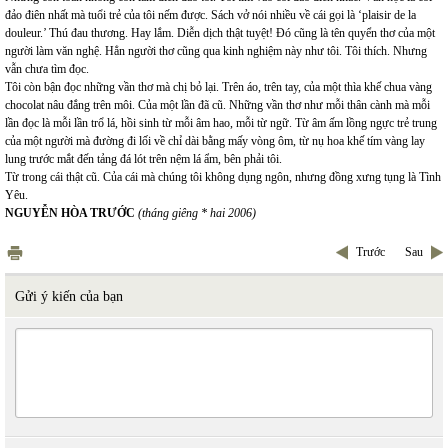
đảo điên nhất mà tuổi trẻ của tôi nếm được. Sách vở nói nhiều về cái gọi là ‘plaisir de la
douleur.’ Thú đau thương. Hay lắm. Diễn dịch thật tuyệt! Đó cũng là tên quyển thơ của một
người làm văn nghệ. Hẳn người thơ cũng qua kinh nghiệm này như tôi. Tôi thích. Nhưng
vẫn chưa tìm đọc.
Tôi còn bận đọc những vần thơ mà chị bỏ lại. Trên áo, trên tay, của một thìa khế chua vàng
chocolat nâu đắng trên môi. Của một lần đã cũ. Những vần thơ như mỗi thân cành mà mỗi
lần đọc là mỗi lần trổ lá, hồi sinh từ mỗi âm hao, mỗi từ ngữ. Từ âm ấm lồng ngực trẻ trung
của một người mà đường đi lối về chỉ dài bằng mấy vòng ôm, từ nụ hoa khế tím vàng lay
lung trước mắt đến tảng đá lót trên nệm lá ẩm, bên phải tôi.
Từ trong cái thật cũ. Của cái mà chúng tôi không dụng ngôn, nhưng đồng xưng tụng là Tình
Yêu.
NGUYỄN HÒA TRƯỚC
(tháng giêng * hai 2006)
Trước
Sau
Gửi ý kiến của bạn