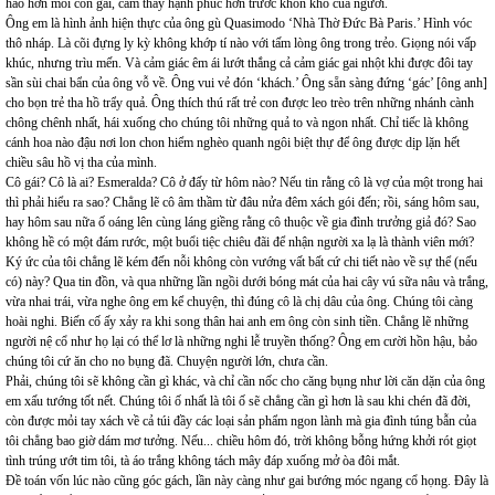
hào hơn môi con gái, cảm thấy hạnh phúc hơn trước khốn khó của người.
Ông em là hình ảnh hiện thực của ông gù Quasimodo ‘Nhà Thờ Đức Bà Paris.’ Hình vóc
thô nháp. Là cõi đựng ly kỳ không khớp tí nào với tấm lòng ông trong trẻo. Giọng nói vấp
khúc, nhưng trìu mến. Và cảm giác êm ái lướt thắng cả cảm giác gai nhột khi được đôi tay
sần sùi chai bẩn của ông vỗ về. Ông vui vẻ đón ‘khách.’ Ông sẵn sàng đứng ‘gác’ [ông anh]
cho bọn trẻ tha hồ trẩy quả. Ông thích thú rất trẻ con được leo trèo trên những nhánh cành
chông chênh nhất, hái xuống cho chúng tôi những quả to và ngon nhất. Chỉ tiếc là không
cánh hoa nào đậu nơi lon chon hiểm nghèo quanh ngôi biệt thự để ông được dịp lặn hết
chiều sâu hồ vị tha của mình.
Cô gái? Cô là ai? Esmeralda? Cô ở đấy từ hôm nào? Nếu tin rằng cô là vợ của một trong hai
thì phải hiểu ra sao? Chẳng lẽ cô âm thầm từ đâu nửa đêm xách gói đến; rồi, sáng hôm sau,
hay hôm sau nữa ố oáng lên cùng láng giềng rằng cô thuộc về gia đình trưởng giả đó? Sao
không hề có một đám rước, một buổi tiệc chiêu đãi để nhận người xa lạ là thành viên mới?
Ký ức của tôi chẳng lẽ kém đến nỗi không còn vướng vất bất cứ chi tiết nào về sự thể (nếu
có) này? Qua tin đồn, và qua những lần ngồi dưới bóng mát của hai cây vú sữa nâu và trắng,
vừa nhai trái, vừa nghe ông em kể chuyện, thì đúng cô là chị dâu của ông. Chúng tôi càng
hoài nghi. Biến cố ấy xảy ra khi song thân hai anh em ông còn sinh tiền. Chẳng lẽ những
người nệ cổ như họ lại có thể lơ là những nghi lễ truyền thống? Ông em cười hồn hậu, bảo
chúng tôi cứ ăn cho no bụng đã. Chuyện người lớn, chưa cần.
Phải, chúng tôi sẽ không cần gì khác, và chỉ cần nốc cho căng bụng như lời căn dặn của ông
em xấu tướng tốt nết. Chúng tôi ố nhất là tôi ố sẽ chẳng cần gì hơn là sau khi chén đã đời,
còn được mỏi tay xách về cả túi đầy các loại sản phẩm ngon lành mà gia đình túng bẫn của
tôi chẳng bao giờ dám mơ tưởng. Nếu... chiều hôm đó, trời không bỗng hứng khởi rót giọt
tình trúng ướt tim tôi, tà áo trắng không tách mây đáp xuống mở òa đôi mắt.
Đề toán vốn lúc nào cũng góc gách, lần này càng như gai bướng móc ngang cổ họng. Đây là