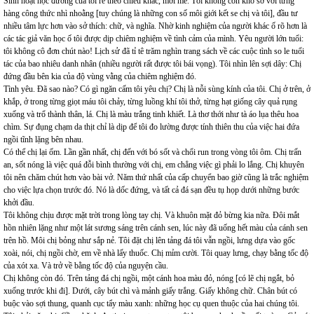
Sinh hoạt học đường của tôi rẽ theo chiều khác, mới mẻ. Tôi không còn khổ sở với từng
hàng công thức nhì nhoằng [tuy chúng là những con số môi giới kết se chị và tôi], đầu tư
nhiều tâm lực hơn vào sở thích: chữ, và nghĩa. Nhờ kinh nghiệm của người khác ố rõ hơn là
các tác giả văn học ố tôi được dịp chiêm nghiệm về tình cảm của mình. Yêu người lớn tuổi:
tôi không cô đơn chút nào! Lịch sử đã tỉ tê trăm nghìn trang sách về các cuộc tình so le tuổi
tác của bao nhiêu danh nhân (nhiều người rất được tôi bái vọng). Tôi nhìn lên sợi dây: Chị
đứng đầu bên kia của độ vùng vằng của chiêm nghiệm đó.
Tình yêu. Đã sao nào? Có gì ngăn cấm tôi yêu chị? Chị là nỗi sùng kính của tôi. Chị ở trên, ở
khắp, ở trong từng giọt máu tôi chảy, từng luồng khí tôi thở, từng hạt giống cây quả rụng
xuống và trổ thành thân, lá. Chị là màu trắng tinh khiết. Là thơ thới như tà áo lụa thêu hoa
chìm. Sự đụng chạm da thịt chỉ là dịp để tôi đo lường được tính thiên thu của việc hai đứa
ngồi tĩnh lặng bên nhau.
Có thể chị lại ốm. Lần gần nhất, chị đến với bó sốt và chổi run trong vòng tôi ôm. Chị trấn
an, sốt nóng là việc quá đỗi bình thường với chị, em chẳng việc gì phải lo lắng. Chị khuyên
tôi nên chăm chút hơn vào bài vở. Năm thứ nhất của cấp chuyển bao giờ cũng là trắc nghiệm
cho việc lựa chọn trước đó. Nó là dốc đứng, và tất cả đá sạn đều tụ họp dưới những bước
khởi đầu.
Tôi không chịu được mặt trời trong lòng tay chị. Và khuôn mặt đỏ bừng kia nữa. Đôi mắt
hồn nhiên lặng như một lát sương sáng trên cánh sen, lúc này đã uống hết màu của cánh sen
trên hồ. Môi chị bỏng như sắp nẻ. Tôi đặt chị lên tảng đá tôi vẫn ngồi, lưng dựa vào gốc
xoài, nói, chị ngồi chờ, em về nhà lấy thuốc. Chị mỉm cười. Tôi quay lưng, chạy bằng tốc độ
của xót xa. Và trở về bằng tốc độ của nguyện cầu.
Chị không còn đó. Trên tảng đá chị ngồi, một cánh hoa màu đỏ, nóng [có lẽ chị ngắt, bỏ
xuống trước khi đi]. Dưới, cây bút chì và mảnh giấy trắng. Giấy không chữ. Chân bút có
buộc vào sợi thung, quanh cục tẩy màu xanh: những học cụ quen thuộc của hai chúng tôi.