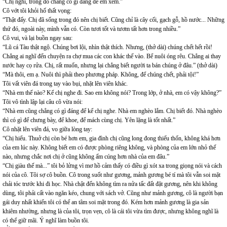
“Chị nghĩ, trong đó chẳng có gì đáng để em xem.”
Cô vớt tôi khỏi hố thất vọng:
“Thật đấy. Chị đã sống trong đó nên chị biết. Cũng chỉ là cây cối, gạch gỗ, hồ nước... Những
thứ đó, ngoài này, mình vẫn có. Còn tươi tốt và tươm tất hơn trong nhiều.”
Cô vui, và lại buồn ngay sau:
“Lũ cá Tàu thật ngộ. Chúng bơi lội, nhìn thật thích. Nhưng, (thở dài) chúng chết hết rồi!
Chẳng ai nghĩ đến chuyện ra chợ mua các con khác thế vào. Bể nuôi óng rêu. Chẳng ai thay
nước hay cọ rửa. Chị, rất muốn, nhưng lại chẳng biết người ta bán chúng ở đâu.” (thở dài)
“Mà thôi, em ạ. Nuôi thì phải theo phương pháp. Không, để chúng chết, phải tội!”
Tôi vất viên đá trong tay vào bụi, nhặt lên viên khác.
“Nhà em thế nào? Kể chị nghe đi. Sao em không nói? Trong lớp, ở nhà, em có vậy không?”
Tôi vô tình lập lại câu cô vừa nói:
“Nhà em cũng chẳng có gì đáng để kể chị nghe. Nhà em nghèo lắm. Chị biết đó. Nhà nghèo
thì có gì để chưng bày, để khoe, để mách cùng chị. Yên lặng là tốt nhất.”
Cô nhặt lên viên đá, vo giữa lòng tay:
“Chị hiểu. Thuở chị còn bé hơn em, gia đình chị cũng long đong thiếu thốn, không khá hơn
của em lúc này. Không biết em có được phòng riêng không, và phòng của em lớn nhỏ thế
nào, nhưng chắc nơi chị ở cũng không ấm cúng hơn nhà của em đâu.”
“Chị giàu thế mà...” tôi bỏ lửng vì mơ hồ cảm thấy có điều gì xót xa trong giọng nói và cách
nói của cô. Tôi sợ cô buồn. Cô trong suốt như gương, mảnh gương bé tí mà tôi vẫn soi mặt
chải tóc trước khi đi học. Nhà chật đến không tìm ra nửa tấc đất đặt gương, nên khi không
dùng, tôi phải cất vào ngăn kéo, chung với sách vở. Cũng như mảnh gương, cô là người bạn
gái duy nhất khiến tôi có thể an tâm soi mặt trong đó. Kém hơn mảnh gương là gia sản
khiêm nhường, nhưng là của tôi, trọn vẹn, cô là cái tôi vừa tìm được, nhưng không nghĩ là
có thể giữ mãi. Ý nghĩ làm buồn tôi.