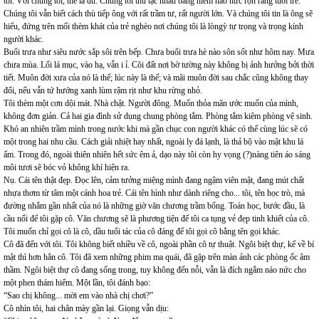
tôi. Với chúng tôi, thế là đủ. Chúng tôi thù tạc nhau bằng niềm háo hức rộn ràng tuổi trẻ.
Chúng tôi vẫn biết cách thù tiếp ông với rất trầm tư, rất người lớn. Và chúng tôi tin là ông sẽ
hiểu, đứng trên mối thèm khát của trẻ nghèo nơi chúng tôi là lòngỳ tự trọng và trọng kính
người khác.
Buổi trưa như siêu nước sắp sôi trên bếp. Chưa buổi trưa hè nào sôn sốt như hôm nay. Mưa
chưa mùa. Lối lá mục, vào hạ, vẫn i ỉ. Cõi đất nơi bờ tường này không bị ảnh hưởng bởi thời
tiết. Muôn đời xưa của nó là thế; lúc này là thế; và mãi muôn đời sau chắc cũng không thay
đổi, nếu vẫn tứ hướng xanh lùm rậm rịt như khu rừng nhỏ.
Tôi thèm một cơn dội mát. Nhà chật. Người đông. Muốn thỏa mãn ước muốn của mình,
không đơn giản. Cả hai gia đình sử dụng chung phòng tắm. Phòng tắm kiêm phòng vệ sinh.
Khó an nhiên trầm mình trong nước khi mà gần chục con người khác có thể cùng lúc sẽ có
một trong hai nhu cầu. Cách giải nhiệt hay nhất, ngoài ly đá lạnh, là thả bộ vào mật khu lá
ẩm. Trong đó, ngoài thiên nhiên hết sức êm ả, dạo này tôi còn hy vọng (?)nàng tiên áo sáng
môi tươi sẽ bóc vỏ không khí hiện ra.
Nụ. Cái tên thật đẹp. Đọc lên, cảm tưởng miệng mình đang ngậm viên mật, đang mút chất
nhựa thơm từ tâm một cánh hoa trẻ. Cái tên hình như dành riêng cho... tôi, tên học trò, mà
đường nhắm gần nhất của nó là những giờ văn chương trầm bổng. Toán học, bước đầu, là
cầu nối để tôi gặp cô. Văn chương sẽ là phương tiện để tôi ca tụng vẻ đẹp tinh khiết của cô.
Tôi muốn chỉ gọi cô là cô, dầu tuổi tác của cô đáng để tôi gọi cô bằng tên gọi khác.
Cô đã đến với tôi. Tôi không biết nhiều về cô, ngoài phần cô tự thuật. Ngôi biệt thự, kể về bí
mật thì hơn hẳn cô. Tôi đã xem những phim ma quái, đã gặp trên màn ảnh các phòng ốc âm
thầm. Ngôi biệt thự cô đang sống trong, tuy không đến nỗi, vẫn là đích ngắm náo nức cho
một phen thám hiểm. Một lần, tôi đánh bạo:
“Sao chị không... mời em vào nhà chị chơi?”
Cô nhìn tôi, hai chân mày gần lại. Giọng vẫn dịu: