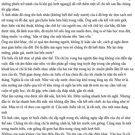
những phiên trở mình của lá khi gió lướt ngang)] đã viết thêm một số chi tiết sau lần chúng
tôi gặp nhau.
Ả tình nhân đã cùng tên tình nhân (không biết thứ mấy mươi) của ả đã hợp tác dọn sạch mớ
nữ trang và đồ đạc quý giá (luôn luôn bừa bãi) trong villa. Ông anh cấu kết với môi giới,
thực hiện vài thủ thuật, không cần chữ ký của người em, chỉ với chữ ký của hắn, đã bán
được nhà, đã lãnh trọn tiền, đã tuyên bố nếu ông em muốn theo, ông ta sẽ bảo bọc trọn đời,
bằng muốn ‘ra riêng,’ hắn sẽ tặng cho một khoản tiền ‘làm vốn.’
Ông em khờ khạc, chỉ có quả tim thương người, không lý luận sâu sắc, cách gì nghi được
mọi gian hiểm của đời. Đó là điều mà ngay bọn trẻ chúng tôi đã biết thừa. Mẹ lại chép
miệng, phận gái, mười hai bến nước!
Tôi hiểu rồi kết thúc sẽ phải như thế. Tôi chỉ hy vọng hai người đàn ông không còn diễn tập
cuộc đấu vật âm thầm nào nữa; và tấm phản gỗ vàng óng tuyệt đẹp trong căn phòng sâu
khuất kia sẽ chỉ là bãi chiến nhục nhằn của hai xác thịt trong ký ức muộn phiền lầm lỡ nào xa
xưa của tôi. Thời gian dung chứa các biến cố kia chưa đủ cho tôi chuẩn bị trận thi mỗi 6
tháng. Nghĩa là còn rất mới. Như vài vấy nước chưa kịp khô trong lòng tay tôi. Như tờ lá
nõn nường mà chiều qua trở về khu rừng cũ ngồi lại trên mặt đá trơn tru tay cầm viết tay
cuộn tờ giấy học, tôi đã gặp, trên cành cây thấp nhất, gần tôi nhất.
Như làn sương vừa được nồi đất nấu, hơi bốc lên. Đêm xuống nhanh hơn tôi nghĩ. Nhưng
đầu óc tôi lại nhanh hơn đôi mắt: mù không dầy lắm, vẫn kết nên chiếc áo lụa trắng như tơ
nõn. Màu tơ cũ về theo con người cũ. Của một chiều rất cũ, lá rất mới, cho một mùa đang
mới.
Tôi linh cảm, ngay từ buổi chiều chị sắp ngất trong tôi, những ngày sắp đến của chị sẽ như
thế nào. Chúng tôi rồi cũng chỉ là những cánh lá, bất lực trước cơn giông. Cũng may là một
trong muôn triệu, cơn giông đã gom hai đứa trong cùng một lượt thổi.
Những con toán không còn làm điên đảo tôi. Tôi tìm vào cõi đảo điên khác. Văn học là cõi