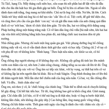
Tú Tài1, hạng Ưu. Mấy tháng cuối niên học, sửa soạn thi nốt phần hai để đặt viên đá đầu
tiên cho lâu đài luật học thì gia đình gặp tai biến. Ông bố bị lừa cú affaire lớn. Ngoài số tiền
dành dụm mất trắng, ông mang nợ khá nhiều. Chủ nợ là ông chủ villa. Nợ lớn, lãi lớn. Cách
‘khấu trừ’duy nhất mà ông bà có thể tựa vào ‘cấn’ lên cô cả. Tiệc cưới, để giữ thể diện cho,
và cũng theo yêu cầu của gia đình ‘con nợ,’ và cái gật đầu mau mắn của anh chàng quá đắm
đuối cô vợ ‘trời ban,’ được tổ chức khá đơn giản. Từ tửu lầu, hai vợ chồng tếch thẳng sang
Pháp hưởng đúng một tháng trăng mật. Cô về làm dâu ông chủ villa [bà mất sớm, khi hai hai
cậu vừa thôi nôi] không bằng kiệu hoa pháo đỏ, mà bằng chiếc taxi traction đón từ phi
trường.
Nhà chồng giàu. Nhưng chỉ nuôi một ông quản gia già. Việc phụng dưỡng ông bố chồng
không mấy vất vả, và cô vẫn dành được thời giờ đọc sách và học tiếp. Chứng chỉ 2 về tay cô
với phụ đề rực rỡ không kém: ‘Bình hạng.’ Theo luật nửa năm, sức khỏe sa sút, cô bỏ
trường.
Ông chồng đẹp người nhưng có lẽ không đẹp sức. Không cấy giống đủ tinh lực lên mảnh
vườn son thắm của vợ, nên hơn 2 năm sống chung, chẳng tiếng oa oa nào cất lên từ đó. Ông
thưa dần việc tiếp xúc với vợ. Ông tìm sự tiếp xúc khác, với hy vọng, sự thất bại trên cô vợ
sẽ không lập lại trên người đàn bà khác. Bà ta ở mãi Sàigòn. Ông thỉnh thoảng tìm cớ lên thủ
đô thăm người tình. Mỗi lần như thế chiếm mất của ông nửa tuần. Cả hai, vợ, lẫn chồng đều
biết. Và đều... bình chân như vại!
Ông em, nói theo ý cô, là ‘chiếc bóng của chính ông.’ Thân thể to dềnh mà di chuyển không
hề gây động. Chỉ hết bậc tiểu học. Từ đó, ông không bao giờ ra khỏi cổng nhà. Ghét mang
giày. Chỉ chân đất. [cô bảo, có lẽ vì thế mà ông ta đi thật nhẹ; hoặc vì ông ta bước thật khẽ,
không lấm chân, nên không cần giày dép.] Cao hứng lắm, ông mang guốc vông trắng.
Nhưng chỉ khi thăm vườn. Thời gian một ngày của ông là dành cho việc chăm sóc cây cỏ +
tỉ mỉ chà rửa đôi guốc thân yêu.