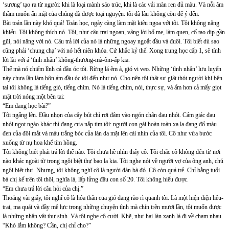
‘sương’ tạo ra từ người: khi là loại mành sáo trúc, khi là các vải màn ren đủ màu. Và nỗi âm
thầm muốn ẩn mặt của chúng đã được toại nguyện: tôi đã lâu không còn để ý đến.
Bài toán lần này khó quá! Toán học, ngày càng làm mặt kiêu ngoa với tôi. Tôi không năng
khiếu. Tôi không thích nó. Tôi, như cậu trai ngoan, vâng lời bố mẹ, làm quen, cố tạo dịp gần
gũi, nói năng với nó. Câu trả lời của nó là những ngoay ngoắt đầu và đuôi. Tôi biết dù sao
cũng phải ‘chung chạ’ với nó hết niên khóa. Cứ khắc kỷ thế. Xong trung học cấp 1, sẽ tính
lời lãi với ả ‘tình nhân’ không-thương-mà-ôm-ấp kia.
Thế mà nó chiếm lĩnh cả đầu óc tôi. Rừng lá êm ả, gió vi veo. Những ‘tình nhân’ lưu luyến
này chưa lần làm hôn ám đầu óc tôi đến như nó. Cho nên tôi thật sự giật thót người khi bên
tai tôi không là tiếng gió, tiếng chim. Nó là tiếng chim, nói, thực sự, và ấm hơn cả mấy giọt
mặt trời nóng một bên tai:
“Em đang học bài?”
Tôi ngẩng lên. Đầu nhọn của cây bút chì rơi đâm vào ngón chân đau nhói. Cảm giác đau
nhói ngọt ngào khác thì đang cựa nắp tim tôi: người con gái hoàn toàn xa lạ đang đổ màu
đen của đôi mắt và màu trắng bóc của làn da mặt lên cái nhìn của tôi. Cô như vừa bước
xuống từ nụ hoa khế tím hồng.
Tôi không biết phải trả lời thế nào. Tôi chưa hề nhìn thấy cô. Tôi chắc cô không đến từ nơi
nào khác ngoài từ trong ngôi biệt thự bao la kia. Tôi nghe nói về người vợ của ông anh, chủ
ngôi biệt thự. Nhưng, tôi không nghĩ cô là người đàn bà đó. Cô còn quá trẻ. Chỉ bằng tuổi
bà chị kế trên tôi thôi, nghĩa là, lấp lửng đầu con số 20. Tôi không hiểu được.
“Em chưa trả lời câu hỏi của chị.”
Thoáng vài giây, tôi nghĩ cô là hóa thân của gió đang rào rì quanh tôi. Là một hiện diện liêu-
trai, ma quái và đầy mê lực trong những chuyện tình mà chín trên mươi lần, tôi muốn được
là những nhân vật thư sinh. Và tôi nghe cô cười. Khẽ, như hai làn xanh lá đi về chạm nhau.
“Khó lắm không? Cần, chị chỉ cho?”