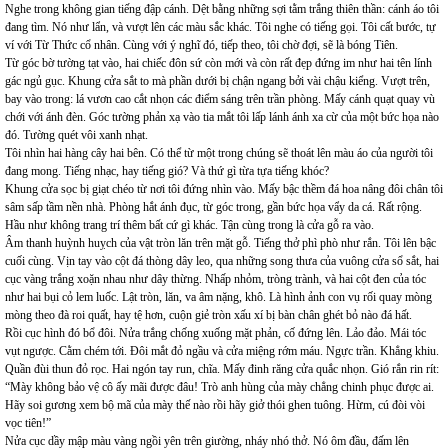
Nghe trong không gian tiếng đập cánh. Dệt bằng những sợi tằm trắng thiên thần: cánh áo tôi
đang tìm. Nó như lẩn, và vượt lên các màu sắc khác. Tôi nghe có tiếng gọi. Tôi cất bước, tự
ví với Từ Thức cổ nhân. Cùng với ý nghĩ đó, tiếp theo, tôi chờ đợi, sẽ là bóng Tiên.
Từ góc bờ tường tạt vào, hai chiếc đôn sứ còn mới và còn rất đẹp đứng im như hai tên lính
gác ngủ gục. Khung cửa sắt to mà phần dưới bị chận ngang bởi vài chậu kiểng. Vượt trên,
bay vào trong: lá vươn cao cắt nhọn các điểm sáng trên trần phòng. Mấy cánh quạt quay vù
chới với ánh đèn. Góc tường phản xạ vào tia mắt tôi lấp lánh ánh xa cừ của một bức họa nào
đó. Tường quét vôi xanh nhạt.
Tôi nhìn hai hàng cây hai bên. Có thể từ một trong chúng sẽ thoát lên màu áo của người tôi
đang mong. Tiếng nhạc, hay tiếng gió? Và thứ gì từa tựa tiếng khóc?
Khung cửa sọc bị giạt chéo từ nơi tôi đứng nhìn vào. Mấy bậc thềm đá hoa nâng đôi chân tôi
sâm sấp tầm nền nhà. Phòng hắt ánh đục, từ góc trong, gần bức họa vẩy da cá. Rất rộng.
Hầu như không trang trí thêm bất cứ gì khác. Tận cùng trong là cửa gỗ ra vào.
Âm thanh huỳnh huỵch của vật tròn lăn trên mặt gỗ. Tiếng thở phì phò như rắn. Tôi lên bậc
cuối cùng. Vịn tay vào cột đá thòng dây leo, qua những song thưa của vuông cửa sổ sắt, hai
cục vàng trắng xoặn nhau như dây thừng. Nhấp nhỏm, tròng trành, và hai cột đen của tóc
như hai bụi cỏ lem luốc. Lật tròn, lăn, va âm nặng, khô. Là hình ảnh con vụ rối quay mòng
mòng theo đà roi quất, hay tệ hơn, cuộn giẻ tròn xấu xí bị bàn chân ghét bỏ nào đá hất.
Rồi cục hình đó bổ đôi. Nửa trắng chống xuống mặt phản, cố đứng lên. Lảo đảo. Mái tóc
vụt ngược. Cằm chém tới. Đôi mắt đỏ ngầu và cửa miệng rớm máu. Ngực trần. Khẳng khiu.
Quần đùi thun đỏ rọc. Hai ngón tay run, chĩa. Mấy đinh răng cửa quắc nhọn. Gió rắn rin rít:
“Mày không bảo vệ cô ấy mãi được đâu! Trò anh hùng của mày chẳng chinh phục được ai.
Hãy soi gương xem bộ mã của mày thế nào rồi hãy giở thói ghen tuông. Hừm, cú đòi vòi
vọc tiên!”
Nửa cục dầy mập màu vàng ngồi yên trên giường, nháy nhó thở. Nó ôm đầu, đấm lên