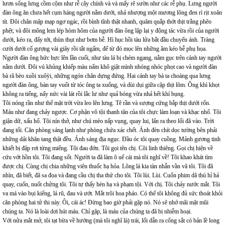
lươn sống lưng cồm cộm như rễ cây chính và và mấy rẽ sườn như các rễ phụ. Lưng người
đàn ông ăn chưa hết cụm háng người nằm dưới, nhả nhượng một mương lông đen rì rịt xoăn
tít. Đôi chân mập mạp ngơ ngác, rồi bình tĩnh thật nhanh, quăm quắp thớt thịt trắng phẽo
phệt; và đôi mông lem lép hòm hõm của người đàn ông lập lại y động tác vừa rồi của người
dưới, kéo ra, đẩy tới, thùn thụt như bơm bễ. Hì hục hồi tàu lửa bắt đầu chuyển ánh. Tràng
cười dưới cố gượng vài giây rồi tắt ngấm, để từ đó mọc lên những âm kéo bễ phụ họa.
Người đàn ông hức hực lên lần cuối, như tàu lá bị chém ngang, nằm gục trên cánh tay người
nằm dưới. Đôi vú khủng khiếp màu nấm khô giật mình nhóng nhóc phọt cao và người đàn
bà rã bèo xuồi xuôỳi, những ngón chân dựng đứng. Hai cánh tay bà ta choàng qua lưng
người đàn ông, bàn tay vuốt từ tóc ông ta xuống, và dùi dụi giữa cặp thịt lõm. Ông khì khọt
không ra tiếng, nẩy nức vài lát rồi lắc lư như quả bóng vừa nhả hết khí bụng.
Tôi nóng rần như thể mặt trời vừa leo lên lưng. Tê rần và sượng cứng bắp thịt dưới rốn.
Máu như đang chảy ngược. Cơ phận vô tội thanh tân của tôi chực làm loạn và khạc nhổ. Tôi
giận dữ, xấu hổ. Tôi nín thở, như chú mèo nấp vụng, quay lui, lẩn ra theo lối đã vào. Trời
đang tối. Căn phòng sáng lạnh như phòng chứa xác chết. Ánh đèn chít dọc tường bên phải
những dải khăn tang thật đều. Ánh sáng địa ngục. Đầu óc tôi quay cuồng. Mảnh gương tinh
khiết bị đập rơi từng miểng. Tôi đau đớn. Tôi gọi tên chị. Cõi linh thiêng. Gọi chị hiện về
cứu vớt hồn tôi. Tôi đang sốt. Người ta đã làm ô uế cái mà tôi nghĩ về! Tôi khao khát tìm
được chị. Cùng chị chia những viên thuốc hạ hỏa. Lông lá kia tàn nhẫn vần vã tôi. Tôi đã
nhìn, đã biết, đã sa đọa và đang cầu chị tha thứ cho tôi. Tôi lùi. Lùi. Cuốn phim dã thú hỉ hả
quay, cuốn, nuốt chửng tôi. Tôi tự thấy hèn hạ và phạm tội. Với chị. Tôi chảy nước mắt. Tôi
va má vào bụi kiểng, lá rũ, đau và ướt. Mắt trôi hoa pháo. Có thể tôi không đủ sức thoát khỏi
căn phòng hai tử thi này. Ôi, cái ác! Đừng bao giờ phải gặp nó. Nó sẽ nhớ mãi mặt mũi
chúng ta. Nó là loài dơi hút máu. Chỉ gặp, là máu của chúng ta đã bị nhiễm hoại.
Với nửa mắt mở, tôi tạt bừa về hướng (mà tôi nghĩ là) trái, lối dẫn ra cổng sắt có bản lề long