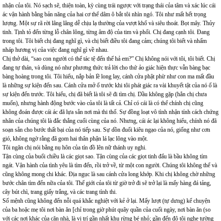
nhận của tôi. Nó sạch sẽ, thiện toàn, kỳ cùng trái ngược với trạng thái của tâm và xác lúc cái
ác vận hành bằng bản năng của hai cơ thể dâm ô bắt tôi nhìn ngó. Tôi như mất hết trọng
lượng. Một sự rã rời lâng lâng dễ chịu lạ thường của vượt khổ và siêu thoát. Bọt mây. Thủy
tinh. Tịnh tỏ đến từng lỗ chân lông, từng âm độ của tim và phổi. Chị đang cạnh tôi. Đang
trong tôi. Tôi biết chị đang nghĩ gì, và chị biết điều tôi đang cảm; chúng tôi biết và nhấm
nháp hương vị của việc đang nghĩ gì về nhau.
Chị thở dài, “sao con người có thể tác tệ đến thế hả em?” Chị không nói với tôi, tôi biết. Chị
đang tự thán, và dùng nó như phương thức trả lời cho thứ ảo giác hiện thực vẫn bàng bạc
bàng hoàng trong tôi. Tôi hiểu, nắp bản lề long lay, cánh cửa phật phừ như con ma mất đầu
là những sự kiện đến sau. Cánh cửa mở ố trước khi tôi phát giác ra vài khuyết tật của nó ố là
sự kiện đến trước. Tôi hiểu, chị đã biết là tôi sẽ đi tìm chị. Dầu không gặp (hẳn chị chưa
muốn), nhưng hành động bước vào của tôi là tất cả. Chỉ có cái là có thể chính chị cũng
không đoán được cái ác đã lựa sẵn nơi mà thi thố. Sự đồng loạt vô tình nhận tính cách chứng
nhân của chúng tôi là đắc thắng cuối cùng của nó. Nhưng, cái ác lại không hiểu, chính nó đã
soạn sẵn cho bước thất bại của nó tiếp sau. Sự dồn đuổi kiêu ngạo của nó, giống như cơn
gió, không ngờ rằng đã gom hai thân phận lá lạc lõng vào một.
Tôi ngăn chị nói bằng nụ hôn của tín đồ lên nữ thánh uy nghi.
Tận cùng của buổi chiều là các giọt sao. Tận cùng của các giọt tinh đẩu là bầu không tím
ngát. Vận hành của tình yêu là tìm đến, rồi trở về, từ một con người. Chúng tôi không thể và
cũng không mong chi khác. Địa ngục là sau cánh cửa long khớp. Khi chị không chờ những
bước chân tìm đến nữa của tôi. Thế giới của tôi từ giờ trở đi sẽ trở lại là mấy hàng đá tảng,
cây bút chì, trang giấy trắng, và các trang tình thi.
Số mệnh cũng không đến nỗi quá khắc nghiệt với kẻ ở lại. Mấy lượt (tự dưng) kể chuyện
của ba hoặc mẹ tôi nơi bàn ăn [chỉ trong giờ phút quây quần của cuối ngày, nơi bàn ăn (so
với các nơi khác của căn nhà, là vị trí gần nhất khu rừng bé nhỏ; gần đến độ tôi nghe tường