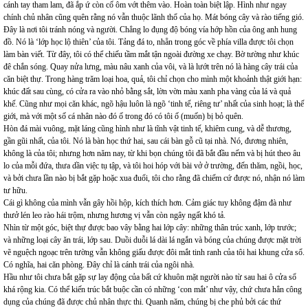
cánh tay tham lam, đã ắp ứ còn cố ôm vớt thêm vào. Hoàn toàn biệt lập. Hình như ngay
chính chủ nhân cũng quên rằng nó vẫn thuộc lãnh thổ của họ. Mát bóng cây và rào tiếng gió.
Đây là nơi tôi tránh nóng và người. Chẳng lo đụng độ bóng vía hớp hồn của ông anh hung
đồ. Nó là ‘lớp học lộ thiên’ của tôi. Tảng đá to, nhẵn trong góc về phía villa được tôi chọn
làm bàn viết. Từ đây, tôi có thể chiếu tầm mắt tận ngoài đường xe chạy. Bờ tường như khúc
đê chắn sóng. Quay nửa lưng, màu nâu xanh của vôi, và là lướt trên nó là hàng cây trái của
căn biệt thự. Trong hàng trăm loại hoa, quả, tôi chỉ chọn cho mình một khoảnh thật giới hạn:
khúc đất sau cùng, có cửa ra vào nhỏ bằng sắt, lờn vờn màu xanh pha vàng của lá và quả
khế. Cũng như mọi căn khác, ngõ hậu luôn là ngõ ‘tinh tế, riêng tư’ nhất của sinh hoạt; là thế
giới, mà với một số cá nhân nào đó ố trong đó có tôi ố (muốn) bị bỏ quên.
Hòn đá mài vuông, mặt láng cũng hình như là tĩnh vật tinh tế, khiêm cung, và dễ thương,
gần gũi nhất, của tôi. Nó là bàn học thứ hai, sau cái bàn gỗ cũ tại nhà. Nó, đương nhiên,
không là của tôi; nhưng hơn năm nay, từ khi bọn chúng tôi đã bắt đầu nếm và bị hút theo âu
lo của mỗi đứa, thưa dần việc tụ tập, và tôi hoi hóp với bài vở ở trường, đến thăm, ngồi, học,
và bởi chưa lần nào bị bắt gặp hoặc xua đuổi, tôi cho rằng đã chiếm cứ được nó, nhận nó làm
tư hữu.
Cái gì không của mình vẫn gây hồi hộp, kích thích hơn. Cảm giác tuy không đậm đà như
thưở lén leo rào hái trộm, nhưng hương vị vẫn còn ngây ngất khó tả.
Nhìn từ một góc, biệt thự được bao vây bằng hai lớp cây: những thân trúc xanh, lớp trước;
và những loại cây ăn trái, lớp sau. Duồi duỗi lá dài lá ngắn và bóng của chúng được mặt trời
vẽ nguệch ngoạc trên tường vẫn không giấu được đôi mắt tinh ranh của tôi hai khung cửa sổ.
Có nghĩa, hai căn phòng. Đây chỉ là cánh trái của ngôi nhà.
Hầu như tôi chưa bắt gặp sự lay động của bất cứ khuôn mặt người nào từ sau hai ô cửa sổ
khá rộng kia. Có thể kiến trúc bắt buộc cần có những ‘con mắt’ như vậy, chứ chưa hẳn công
dụng của chúng đã được chủ nhân thực thi. Quanh năm, chúng bị che phủ bởi các thứ