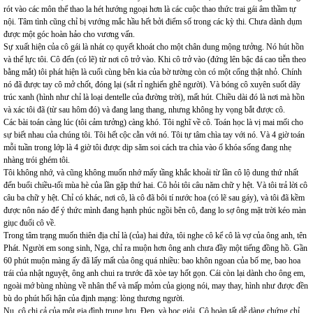
rót vào các môn thể thao la hét hướng ngoại hơn là các cuộc thao thức trai gái âm thầm tự
nội. Tâm tình cũng chỉ bị vướng mắc hầu hết bởi điểm số trong các kỳ thi. Chưa dành dụm
được một góc hoàn hảo cho vương vấn.
Sự xuất hiện của cô gái là nhát cọ quyết khoát cho một chân dung mộng tưởng. Nó hút hồn
và thể lực tôi. Cô đến (có lẽ) từ nơi cô trở vào. Khi cô trở vào (đứng lên bậc đá cao tiễn theo
bằng mắt) tôi phát hiện là cuối cùng bên kia của bờ tường còn có một cổng thật nhỏ. Chính
nó đã được tay cô mở chốt, đóng lại (sắt rỉ nghiến ghê người). Và bóng cô xuyên suốt dãy
trúc xanh (hình như chỉ là loại dentelle của đường trời), mất hút. Chiều dài đó là nơi mà hồn
và xác tôi đã (từ sau hôm đó) và đang lang thang, nhưng không hy vọng bắt được cô.
Các bài toán càng lúc (tôi cảm tưởng) càng khó. Tôi nghĩ về cô. Toán học là vị mai mối cho
sự biết nhau của chúng tôi. Tôi hết cộc cằn với nó. Tôi tự tâm chìa tay với nó. Và 4 giờ toán
mỗi tuần trong lớp là 4 giờ tôi được dịp săm soi cách tra chìa vào ổ khóa sống đang nhẹ
nhàng trói ghém tôi.
Tôi không nhớ, và cũng không muốn nhớ mấy tầng khắc khoải từ lần cô lộ dung thứ nhất
đến buổi chiều-tối mùa hè của lần gặp thứ hai. Cô hỏi tôi câu năm chữ y hệt. Và tôi trả lời cô
câu ba chữ y hệt. Chỉ có khác, nơi cô, là cô đã bôi tí nước hoa (có lẽ sau gáy), và tôi đã kềm
được nôn náo để ý thức mình đang hạnh phúc ngồi bên cô, đang lo sợ ông mặt trời kéo màn
giục đuổi cô về.
Trong tâm trạng muốn thiên địa chỉ là (của) hai đứa, tôi nghe cô kể cô là vợ của ông anh, tên
Phát. Người em song sinh, Ngạ, chỉ ra muộn hơn ông anh chưa đầy một tiếng đồng hồ. Gần
60 phút muộn màng ấy đã lấy mất của ông quá nhiều: bao khôn ngoan của bố mẹ, bao hoa
trái của nhật nguyệt, ông anh chui ra trước đã xòe tay hốt gọn. Cái còn lại dành cho ông em,
ngoài mớ bùng nhùng về nhân thể và mấp mỏm của giọng nói, may thay, hình như được đền
bù do phút hối hận của định mạng: lòng thương người.
Nụ, cô chị cả của một gia đình trung lưu. Đẹp, và học giỏi. Cô hoàn tất dễ dàng chứng chỉ