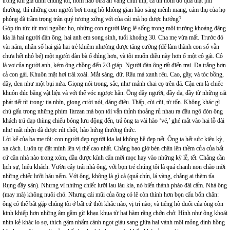
trong khi gia đình chúng tôi, hôm nào bữa ăn váng chút thịt, cá thì hôm đó quả thật phi
thường, thì những con người bơi trong hồ không gian hào sảng mênh mang, cảm thụ của họ
phỏng đã trầm trọng trân quý tương xứng với của cải mà họ được hưởng?
Góp tin tức từ mọi nguồn: họ, những con người lặng lẽ sống trong môi trường khoáng đãng
kia là hai người đàn ông, hai anh em song sinh, tuổi khoảng 30. Cha mẹ vừa mất. Trước đó
vài năm, nhân số hai già hai trẻ khiêm nhường được tăng cường (để làm thành con số vẫn
chưa hết nhỏ bé) một người đàn bà ố đúng hơn, và tôi muốn điều này hơn ố một cô gái. Cô
là vợ của người anh, kém ông chồng đến 2/3 giáp. Người đàn ông rất điển trai. Da trắng hơn
cả con gái. Khuôn mặt hơi trái xoài. Mắt sáng, dữ. Râu má xanh rêu. Cao, gầy, và tóc bồng,
dầy, đen như một bụi nứa. Giọng nói trong, sắc, như mảnh chai cọ trên đá. Cậu em là chiếc
khuôn đúc bằng vật liệu và với thể vóc ngược hẳn. Ông dầy người, dầy da, dầy từ những cái
phát tiết từ trong: tia nhìn, giọng cười nói, dáng điệu. Thấp, cùi cũi, từ tốn. Không khác gì
chú gấu trong những phim Tarzan mà bọn tôi vẫn thỉnh thoảng rủ nhau ra đầu ngõ đón ông
khách trú đạp thùng chiếu bóng lưu động đến, trả ông ta vài hào ‘vé,’ ghé mắt vào hai lỗ dài
như mắt nhện đã được rút chốt, hào hứng thưởng thức.
Lời kể của ba mẹ tôi: con người đẹp người kia lại không hề đẹp nết. Ông ta hết sức kiêu kỳ,
xa cách. Luôn tự đặt mình lên vị thế cao nhất. Chẳng bao giờ bén chân lên thềm cửa của bất
cứ căn nhà nào trong xóm, dầu được kính cẩn mời mọc hay vào những kỳ lễ, tết. Chẳng cần
lịch sự, hiếu khách. Vườn cây trái nhà ông, với bọn trẻ chúng tôi là quả chanh non chào mời
những chiếc lưỡi háu nếm. Với ông, không là gì cả (quả chín, lá vàng, chẳng ai thèm tỉa.
Rụng đầy sân). Nhưng vì những chiếc lưỡi lau láu kia, nó biến thành pháo đài cấm. Nhà ông
(may mà) không nuôi chó. Nhưng cái mũi của ông có lẽ còn thính hơn bọn cẩu bốn chân:
ông có thể bắt gặp chúng tôi ở bất cứ thời khắc nào, vị trí nào; và tiếng hò đuổi của ông còn
kinh khiếp hơn những âm gầm gừ khạu khụa từ hai hàm răng chớn chở. Hình như ông khoái
nhìn kẻ khác lo sợ, thích gậm nhấm cành ngọt giàu sang giữa hai vành môi mỏng dính hồng