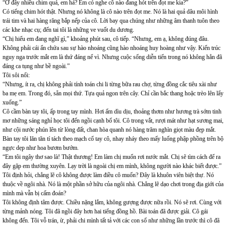
“Ở đây nhiều chim quá, em hả? Em có nghe cô nào đang hót trên đọt me kia?”
Có tiếng chim hót thật. Nhưng nó không là cô nào trên đọt me. Nó là hai quả dâu môi hình
trái tim và hai hàng răng bắp nếp của cô. Lời bay qua chúng như những âm thanh tuôn theo
các khe nhạc cụ; đến tai tôi là những ve vuốt du dương.
“Chị hiểu em đang nghĩ gì,” khoảng phút sau, cô tiếp. “Nhưng, em ạ, không đúng đâu.
Không phải cái ẩn chứa sau sự hào nhoáng cũng hào nhoáng huy hoàng như vậy. Kiến trúc
nguy nga trước mắt em là thứ đáng nể vì. Nhưng cuộc sống diễn tiến trong nó không hẳn đã
đáng ca tụng như bề ngoài.”
Tôi sôi nổi:
“Nhưng, ít ra, chị không phải tính toán chi li từng bữa rau chợ, từng đồng cắc tiêu xài như
ba mẹ em. Trong đó, sẵn mọi thứ. Tựa quả ngon trên cây. Chỉ cần bắc thang hoặc trèo lên lẩy
xuống.”
Cô cầm bàn tay tôi, ấp trong tay mình. Hơi ấm dìu dịu, thoảng thơm như hương trà sớm tinh
mơ những sáng nghỉ học tôi đến ngồi cạnh bố tôi. Cô trong vắt, rượi mát như hạt sương mai,
như cội nước phún lên từ lòng đất, chan hòa quanh nó hàng trăm nghìn giọt màu đẹp mắt.
Bàn tay tôi lăn tăn tí tách theo mạch cổ tay cô, nhay nháy theo mấy luống phập phồng trên bộ
ngực dẹp như hoa bươm bướm.
“Em tôi ngây thơ sao là! Thật thương! Em làm chị muốn rơi nước mắt. Chị sẽ tìm cách để ra
đây gặp em thường xuyên. Lạy trời là ngoài chị em mình, không người nào khác biết được.”
Tôi định hỏi, chẳng lẽ cô không được làm điều cô muốn? Đây là khuôn viên biệt thự. Nó
thuộc về ngôi nhà. Nó là một phần sở hữu của ngôi nhà. Chẳng lẽ dạo chơi trong địa giới của
mình mà vẫn bị cấm đoán?
Tôi không định tâm được. Chiều nặng lắm, không gượng được nữa rồi. Nó sẽ rơi. Cùng với
từng mảnh nóng. Tôi đã ngồi đây hơn hai tiếng đồng hồ. Bài toán đã được giải. Cô gái
không đến. Tôi vỗ trán, ừ, phải chi mình tất tả với các con số như những lần trước thì cô đã