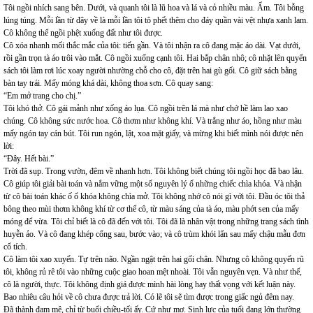
Tôi ngồi nhích sang bên. Dưới, và quanh tôi là lũ hoa và lá và cỏ nhiều màu. Ẩm. Tôi bỗng
lúng túng. Mỗi lần từ đây về là mỗi lần tôi tô phết thêm cho đáy quần vài vệt nhựa xanh lam.
Cô không thể ngồi phệt xuống đất như tôi được.
Cô xóa nhanh mối thắc mắc của tôi: tiến gần. Và tôi nhận ra cô đang mặc áo dài. Vạt dưới,
rồi gần trọn tà áo trôi vào mắt. Cô ngồi xuống cạnh tôi. Hai bắp chân nhô; cô nhặt lên quyển
sách tôi làm rơi lúc xoay người nhường chỗ cho cô, đặt trên hai gù gối. Cô giữ sách bằng
bàn tay trái. Mấy móng khá dài, không thoa sơn. Cô quay sang:
“Em mở trang cho chị.”
Tôi khó thở. Cô gái mảnh như xống áo lụa. Cô ngồi trên lá mà như chớ hề làm lao xao
chúng. Cô không sức nước hoa. Cô thơm như không khí. Và trắng như áo, hồng như màu
mấy ngón tay cán bút. Tôi run ngón, lật, xoa mặt giấy, và mừng khi biết mình nói được nên
lời:
“Đây. Hết bài.”
Trời đã sụp. Trong vườn, đêm về nhanh hơn. Tôi không biết chúng tôi ngồi học đã bao lâu.
Cô giúp tôi giải bài toán và nắm vững một số nguyên lý ố những chiếc chìa khóa. Và nhận
từ cô bài toán khác ố ổ khóa không chìa mở. Tôi không nhớ cô nói gì với tôi. Đầu óc tôi thả
bông theo mùi thơm không khí từ cơ thể cô, từ màu sáng của tà áo, màu phớt sen của mấy
móng để vừa. Tôi chỉ biết là cô đã đến với tôi. Tôi đã là nhân vật trong những trang sách tình
huyễn ảo. Và cô đang khép cổng sau, bước vào; và cô trùm khói lẩn sau mấy chậu mẫu đơn
cổ tích.
Cô làm tôi xao xuyến. Tự trên não. Ngần ngật trên hai gối chân. Nhưng cô không quyến rũ
tôi, không rủ rê tôi vào những cuộc giao hoan mệt nhoài. Tôi vẫn nguyên vẹn. Và như thế,
cô là người, thực. Tôi không định giá được mình hài lòng hay thất vọng với kết luận này.
Bao nhiêu câu hỏi về cô chưa được trả lời. Có lẽ tôi sẽ tìm được trong giấc ngủ đêm nay.
Đã thành đam mê, chỉ từ buổi chiều-tối ấy. Cứ như mơ. Sinh lực của tuổi đang lớn thường