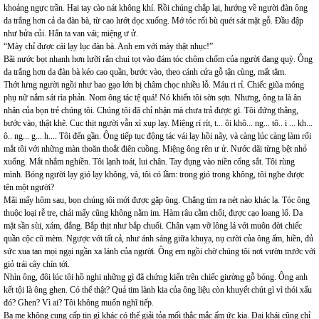
khoảng ngực trần. Hai tay cào nát không khí. Rồi chúng chắp lại, hướng về người đàn ông
da trắng hơn cả da đàn bà, từ cao lướt dọc xuống. Mớ tóc rối bù quét sát mặt gỗ. Đầu đập
như bửa củi. Hắn ta van vái; miệng ư ử.
“Mày chỉ được cái lạy lục đàn bà. Anh em với mày thật nhục!”
Bãi nước bọt nhanh hơn lưỡi rắn chui tọt vào đám tóc chôm chổm của người đang quỳ. Ông
da trắng hơn da đàn bà kéo cao quần, bước vào, theo cánh cửa gỗ tận cùng, mất tăm.
Thớt lưng người ngồi như bao gạo lớn bị châm chọc nhiều lỗ. Máu ri rỉ. Chiếc giũa móng
phụ nữ nắm sát rìa phản. Nom ông tác tệ quá! Nó khiến tôi sờn sợn. Nhưng, ông ta là ân
nhân của bọn trẻ chúng tôi. Chúng tôi đã chỉ nhận mà chưa trả được gì. Tôi đứng thẳng,
bước vào, thật khẽ. Cục thịt người vẫn xì xụp lạy. Miệng rí rít, t... ôi khô... ng... tô.. i ... kh...
ô.. ng... g... h.... Tôi đến gần. Ông tiếp tục động tác vái lạy hồi nãy, và càng lúc càng làm rối
mắt tôi với những màn thoăn thoắt điên cuồng. Miệng ông rên ư ử. Nước dãi từng bệt nhỏ
xuống. Mắt nhắm nghiền. Tôi lạnh toát, lui chân. Tay đụng vào niền cổng sắt. Tôi rùng
mình. Bóng người lạy gió lạy không, và, tôi có lầm: trong gió trong không, tôi nghe được
tên một người?
Mãi mấy hôm sau, bọn chúng tôi mới được gặp ông. Chẳng tìm ra nét nào khác lạ. Tóc ông
thuộc loại rễ tre, chải mấy cũng không nằm im. Hàm râu cằm chổi, được cạo loang lổ. Da
mặt sần sùi, xám, đắng. Bắp thịt như bắp chuối. Chân vạm vỡ lông lá với muôn đời chiếc
quần cộc cũ mèm. Ngược với tất cả, như ánh sáng giữa khuya, nụ cười của ông ấm, hiền, đủ
sức xua tan mọi ngại ngần xa lánh của người. Ông em ngồi chờ chúng tôi nơi vườn trước với
giỏ trái cây chín tới.
Nhìn ông, đôi lúc tôi hồ nghi những gì đã chứng kiến trên chiếc giường gỗ bóng. Ông anh
kết tội là ông ghen. Có thế thật? Quả tim lành kia của ông liệu còn khuyết chút gì vì thói xấu
đó? Ghen? Vì ai? Tôi không muốn nghĩ tiếp.
Ba mẹ không cung cấp tin gì khác có thể giải tỏa mối thắc mắc ấm ức kia. Đại khái cũng chỉ