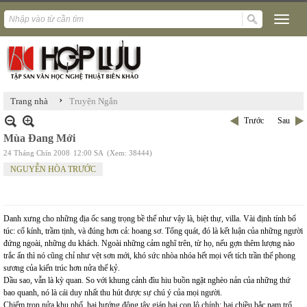
›
Trang nhà
Truyện Ngắn
Trước
Sau
Mùa Đang Mới
24 Tháng Chín 2008
12:00 SA
(Xem: 38444)
NGUYỄN HÒA TRƯỚC
Danh xưng cho những địa ốc sang trọng bề thế như vậy là, biệt thự, villa. Vài định tính bổ
túc: cổ kính, trầm tịnh, và đúng hơn cả: hoang sơ. Tổng quát, đó là kết luận của những người
đứng ngoài, những du khách. Ngoài những cảm nghĩ trên, từ họ, nếu gợn thêm lượng nào
trắc ẩn thì nó cũng chỉ như vệt sơn mới, khó sức nhòa nhóa hết mọi vết tích trần thế phong
sương của kiến trúc hơn nửa thế kỷ.
Dầu sao, vẫn là kỳ quan. So với khung cảnh đìu hiu buồn ngặt nghèo nản của những thứ
bao quanh, nó là cái duy nhất thu hút được sự chú ý của mọi người.
Chiếm trọn nửa khu phố, hai hướng đông tây giáp hai con lộ chính; hai chiều bắc nam trổ