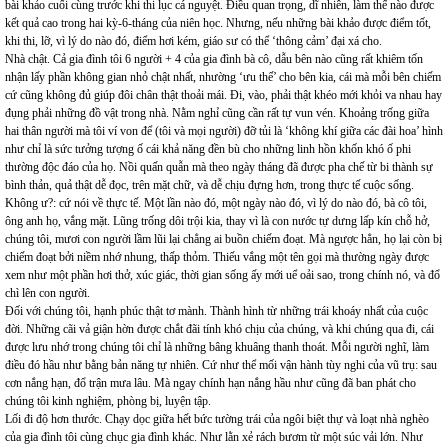
bài khảo cuối cùng trước khi thi lục cá nguyệt. Điều quan trọng, dĩ nhiên, làm thế nào được
kết quả cao trong hai kỳ-6-tháng của niên học. Nhưng, nếu những bài khảo được điểm tốt,
khi thi, lỡ, vì lý do nào đó, điểm hơi kém, giáo sư có thể ‘thông cảm’ đại xá cho.
Nhà chật. Cả gia đình tôi 6 người + 4 của gia đình bà cô, dẫu bên nào cũng rất khiêm tốn
nhận lấy phần không gian nhỏ chật nhất, nhường ‘ưu thế’ cho bên kia, cái mà mỗi bên chiếm
cứ cũng không đủ giúp đôi chân thật thoải mái. Đi, vào, phải thật khéo mới khỏi va nhau hay
đụng phải những đồ vật trong nhà. Nằm nghỉ cũng cần rất tự vun vén. Khoảng trống giữa
hai thân người mà tôi ví von để (tôi và mọi người) đỡ tủi là ‘không khí giữa các đài hoa’ hình
như chỉ là sức tưởng tượng ố cái khả năng đền bù cho những linh hồn khốn khó ố phi
thường độc đáo của họ. Nồi quấn quẫn mà theo ngày tháng đã được pha chế từ bi thành sự
bình thản, quả thật dễ đọc, trên mặt chữ, và dễ chịu đựng hơn, trong thực tế cuộc sống.
Không ư?: cứ nói về thực tế. Một lần nào đó, một ngày nào đó, vì lý do nào đó, bà cô tôi,
ông anh họ, vắng mặt. Lũng trống dôi trội kia, thay vì là con nước tự dưng lấp kín chỗ hở,
chúng tôi, mươi con người lầm lũi lại chẳng ai buồn chiếm đoạt. Mà ngược hẳn, họ lại còn bị
chiếm đoạt bởi niềm nhớ nhung, thấp thỏm. Thiếu vắng một tên gọi mà thường ngày được
xem như một phần hơi thở, xúc giác, thời gian sống ấy mới uể oải sao, trong chính nó, và đổ
chì lên con người.
Đối với chúng tôi, hạnh phúc thật tơ mành. Thành hình từ những trái khoáy nhất của cuộc
đời. Những cãi vả giận hờn được chắt đãi tính khó chịu của chúng, và khi chúng qua đi, cái
được lưu nhớ trong chúng tôi chỉ là những bâng khuâng thanh thoát. Mỗi người nghĩ, làm
điều đó hầu như bằng bản năng tự nhiên. Cứ như thể mối vận hành tùy nghi của vũ trụ: sau
cơn nắng hạn, đổ trận mưa lâu. Mà ngay chính hạn nắng hầu như cũng đã ban phát cho
chúng tôi kinh nghiệm, phòng bị, luyện tập.
Lối đi độ hơn thước. Chạy dọc giữa hết bức tường trái của ngôi biệt thự và loạt nhà nghèo
của gia đình tôi cùng chục gia đình khác. Như lằn xẻ rách bươm từ một súc vải lớn. Như