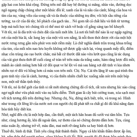
gặp hai con hẻm khá rộng. Đứng trên mô đất hay bệ đường xi măng, nhìn vào, đường dọc
ngõ ngang chập chùng như một khúc đồi lẻ; xanh của lá và nâu của cành; hồng của hoa và
tím của nụ; vàng vữa của song sắt và da thuộc của những trụ đèn; vôi hột sầu riêng của
tường; xa cừ của đá tây; hổ phách của gạch tàu... Nó gom tất cả chất liệu và tĩnh từ tương
hợp mà tuổi học trò chúng tôi có thể moi từ sách vở hoặc cố gắng sáng tạo bổ khuyết.
Với tôi, nó là dĩa trời và chén đất của tuổi mới lớn. Là nơi tôi biết thế nào là sự ngập ngừng
rơi của một bìa lá, sắc lung lay của một vòi sen nắng, là nỗi thon thót được rời của một hột
nước rưng rưng gần nửa phút ven một riềm mây. Là chữ nghĩa đánh trộn trong khua trống
của tim, của mối nôn nao lưu luyến không nỡ được gấp sách lại, vòng quanh mấy đỗi, điểm
nhạc côn trùng rào rạo bước chân; mà bất cứ thước đất nào vừa lướt qua cũng là tác dụng
của vài giọt thưa thớt để cuối cùng sẽ tràn trề trên màu da trắng satin, hàm răng lược đồi mồi,
mảnh áo cánh mỏng hơn bất cứ đôi quạt ve hè lột vỏ mà sau hàng sợi dệt tinh vi kia nhơn
nhởn rụt rè đôi vú hồng hơn cả màu son trên môi. Chị. Nụ. Cái tên lặng lẽ sau quá trình thu
gom tinh túy của lá cành, hương, vị của thiên nhiên chiết lọc xuống nắn nót trên một búp
non, một nữ thần tịnh thủy.
Với tôi, nó là thế giới của tình si rất mới nhưng chừng đã cổ tích, rất xưa nhưng lúc nào cũng
ngơ ngất như vừa phái môi vào nụ kiều diễm. Thời gian là cây bút cường toan, xóa sạch mọi
vết tích tương đối trên đường bay. Nhưng chị, Nụ, đứng tách biệt, trên, và trong nó. Hình
như trong cột lững lờ của nước nơi con người chị đã phát tiết ra chất gì đó đủ khả năng đạm
hóa tính hủy diệt kia.
Nhớ, nghĩ đến chị là một hớp đau, cần thiết, một tách hân hoan đủ sưởi vui tâm hồn. Tựa
như, cùng hương ấy, khi đã ngoài tầm, sự thơm của nó chừng đượm đắm hơn. Tựa, cùng
mùa xuân ấy, nhưng trở về, màu đào, mai mới rỡ ràng kiêu sa hay bình dị hơn.
Thuở đó, bình dị thật. Tình yêu cũng thật thánh thiện. Ngay cả khi khấn thầm được ấp ôm,
hít, nếm thân thể người mộng, cũng không là tội lỗi. Bởi, người đó đã được hồn mình đưa