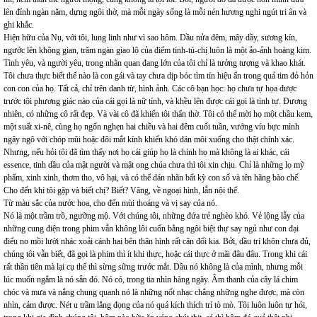
lên đỉnh ngàn năm, dựng ngôi thờ, mà mỗi ngày sống là mỗi nén hương nghi ngút tri ân và
ghi khắc.
Hiện hữu của Nụ, với tôi, lung linh như vì sao hôm. Dầu nửa đêm, mây dầy, sương kín,
ngước lên không gian, trăm ngàn giao lộ của điểm tinh-tú-chị luôn là một ảo-ảnh hoàng kim.
Tình yêu, và người yêu, trong nhãn quan đang lớn của tôi chỉ là tưởng tượng và khao khát.
Tôi chưa thực biết thế nào là con gái và tay chưa dịp bóc tìm tín hiệu ẩn trong quả tim đỏ hỏn
con con của họ. Tất cả, chỉ trên danh từ, hình ảnh. Các cô bạn học: họ chưa tự họa được
trước tôi phương giác nào của cái gọi là nữ tính, và khều lên được cái gọi là tình tự. Đương
nhiên, có những cô rất đẹp. Và vài cô đã khiến tôi thẩn thờ. Tôi có thể mời họ một chầu kem,
một suất xi-nê, cùng họ ngốn nghẹn hai chiều và hai đêm cuối tuần, vướng víu bực mình
ngây ngô với chóp mũi hoặc đôi mắt kính khiến khó dán môi xuống cho thật chính xác.
Nhưng, nếu hỏi tôi đã tìm thấy nơi họ cái giúp họ là chính họ mà không là ai khác, cái
essence, tinh dầu của mật người và mật ong chúa chưa thì tôi xin chịu. Chỉ là những lọ mỹ
phẩm, xinh xinh, thơm tho, vô hại, và có thể dán nhãn bất kỳ con số và tên hãng bào chế.
Cho đến khi tôi gặp và biết chị? Biết? Vâng, về ngoại hình, lẫn nội thể.
Từ màu sắc của nước hoa, cho đến mùi thoáng và vị say của nó.
Nó là một trầm trồ, ngưỡng mộ. Với chúng tôi, những đứa trẻ nghèo khó. Vẻ lộng lẫy của
những cung điện trong phim vẫn không lôi cuốn bằng ngôi biệt thự say ngủ như con đại
điểu no mồi lười nhác xoải cánh hai bên thân hình rất cân đối kia. Bởi, dầu trí khôn chưa đủ,
chúng tôi vẫn biết, đã gọi là phim thì ít khi thực, hoặc cái thực ở mãi đâu đâu. Trong khi cái
rất thần tiên mà lại cụ thể thì sừng sững trước mắt. Dầu nó không là của mình, nhưng mỗi
lúc muốn ngắm là nó sẵn đó. Nó có, trong tia nhìn hàng ngày. Âm thanh của cây lá chim
chóc và mưa và nắng chung quanh nó là những nốt nhạc chẳng những nghe được, mà còn
nhìn, cảm được. Nét u trầm lắng đọng của nó quả kích thích trí tò mò. Tôi luôn luôn tự hỏi,