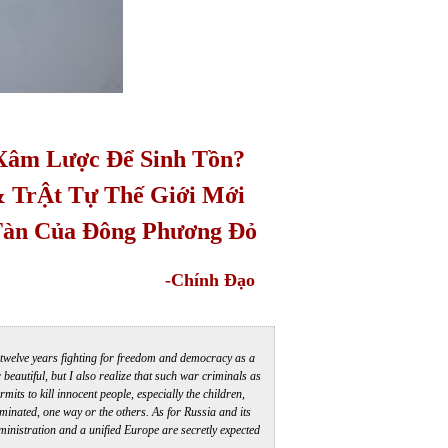
 Xâm Lược Để Sinh Tồn?
 Tr
Ậ
t T
ự
Th
ế
Gi
ớ
i M
ớ
i
àn Của
Đông
Ph
ươ
ng
Đỏ
-Chính Đạo
twelve years fighting for freedom and democracy as a
 beautiful, but I also realize that such war criminals as
mits to kill innocent people, especially the children,
rminated, one way or the others. As for Russia and its
dministration and a unified Europe are secretly expected