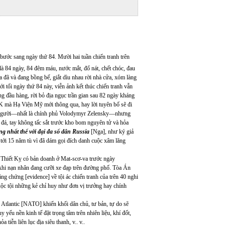
bước sang ngày thứ 84. Mười hai tuần chiến tranh trên
 là 84 ngày, 84 đêm máu, nước mắt, đổ nát, chết chóc, đau
a đã và đang bồng bế, giắt dìu nhau rời nhà cửa, xóm làng
 tới tối ngày thứ 84 này, viễn ảnh kết thúc chiến tranh vẫn
g đầu hàng, rời bỏ địa ngục trần gian sau 82 ngày kháng
 MK mà Hạ Viện Mỹ mới thông qua, hay lời tuyên bố sẽ đi
u người—nhất là chính phủ Volodymyr Zelensky—nhưng
 đá, tay không tấc sắt trước kho bom nguyên tử và hỏa
g nhất thể với đại đa số dân Russia
[Nga],
như ký giả
 tới 15 năm tù vì đã dám gọi đích danh cuộc xâm lăng
n Thiết Kỵ có bản doanh ở Mat-scơ-va trước ngày
khi nạn nhân đang cưỡi xe đạp trên đường phố. Tòa Án
ng chứng [evidence] về tội ác chiến tranh của trên 40 nghi
buộc tội những kẻ chỉ huy như đơn vị trưởng hay chính
Atlantic [NATO] khiến khối dân chủ, tư bản, tự do sẽ
 yếu nền kinh tế đặt trọng tâm trên nhiên liệu, khí đốt,
tiễn liên lục địa siêu thanh, v.. v..