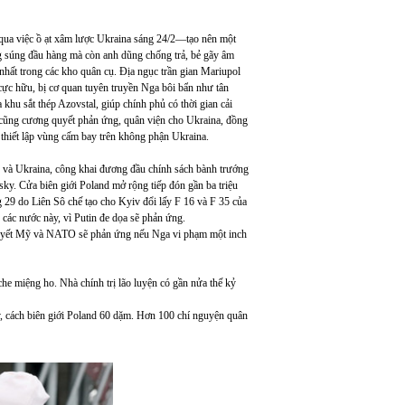
qua việc ồ ạt xâm lược Ukraina sáng 24/2—tạo nên một
 súng đầu hàng mà còn anh dũng chống trả, bẻ gãy âm
 nhất trong các kho quân cụ. Địa ngục trần gian Mariupol
c hữu, bị cơ quan tuyên truyền Nga bôi bẩn như tân
hu sắt thép Azovstal, giúp chính phủ có thời gian cải
 cũng cương quyết phản ứng, quân viện cho Ukraina, đồng
 thiết lập vùng cấm bay trên không phận Ukraina.
và Ukraina, công khai đương đầu chính sách bành trướng
ky. Cửa biên giới Poland mở rộng tiếp đón gần ba triệu
g 29 do Liên Sô chế tạo cho Kyiv đổi lấy F 16 và F 35 của
các nước này, vì Putin đe dọa sẽ phản ứng.
 quyết Mỹ và NATO sẽ phản ứng nếu Nga vi phạm một inch
he miệng ho. Nhà chính trị lão luyện có gần nửa thế kỷ
v, cách biên giới Poland 60 dặm. Hơn 100 chí nguyện quân