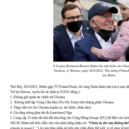
© Evelyn Hockstein/Reuters
Biden
ẵm một thiếu nhi Ukrai
Stadium, in Warsaw,
ngày 26/3/2022. Thủ tướng Poland
sau Biden.
Thứ Bảy, 26/3/2022, Biden gặp TT Poland Duda, rồi cùng Duda thăm một trại tị nạn dân
Trở lại Warsaw, tuyên bố các lãnh tụ NATO đồng ý:
1. Không gửi quân tác chiến tới Ukraina.
2. Không thiết lập Vùng Cấm Bay [No-Fly Zone] trên không phận Ukraina.
3. Tăng viện trợ cho Ukraina [quân sự, tài chính, nhân đạo].
4. Gia tăng trừng phạt răn đe [sanctions] Nga
5. Cung cấp 15 triệu tấn khí đốt hóa lỏng cho Cộng Đồng Europe [EU] để điền vào lượn
18G30, Biden kết thúc diễn văn của mình bằng nhận xét:
“Chúa ơi, tên này không th
remain in power
]
.”
Lời cảm thán phẫn nộ trên gây chấn động thế giới, vì rõ ràng là bư