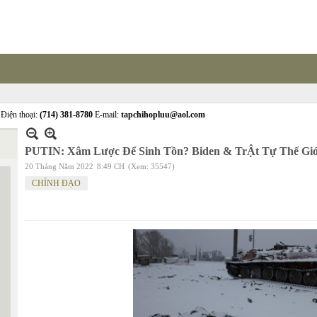
Điện thoại:
(714) 381-8780
E-mail:
tapchihopluu@aol.com
PUTIN: Xâm Lược Để Sinh Tồn? Biden & TrẬt Tự Thế Gi
20 Tháng Năm 2022
8:49 CH
(Xem: 35547)
CHÍNH ĐẠO