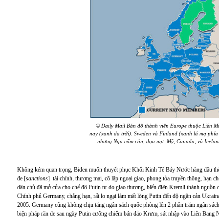
© Daily Mail
Bản đồ thành viên Europe thuộc
Liên M
nay
(
xanh da trời
)
.
Sweden
và
Finland (
xanh lá mạ phía
nhưng Nga cấm cản, dọa nạt. Mỹ, Canada, và Iceland
Không kém quan trọng, Biden muốn thuyết phục Khối Kinh Tế Bảy Nước hàng đầu thế g
đe [
sanctions
] tài chính, thương mại, cô lập ngoại giao, phong tỏa truyền thông, hạn
dân chủ đã mở cửa cho chế độ Putin tự do giao thương, biến điện Kremli thành nguồn c
Chính phủ Germany, chẳng hạn, rất lo ngại làm mất lòng Putin đến độ ngăn cản Ukr
2005. Germany cũng không chịu tăng ngân sách quốc phòng lên 2 phần trăm ngân sách
biện pháp răn đe sau ngày Putin cưỡng chiếm bán đảo Krưm, sát nhập vào Liên Bang 