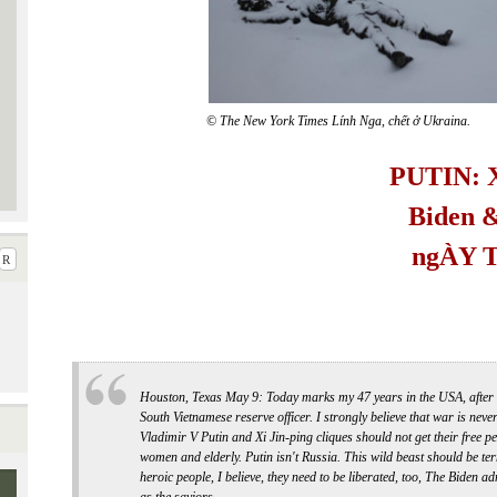
© The New York Times
Lính Nga, chết ở Ukraina
.
PUTIN
:
Biden
&
ng
ÀY T
Houston, Texas May 9:
Today marks my 47 years in the USA, after 
South Vietnamese reserve officer. I strongly believe that war is never
Vladimir V Putin and Xi Jin-ping cliques should not get their free per
women and elderly. Putin isn't Russia. This wild beast should be te
heroic people, I believe, they need to be liberated, too, The Biden a
as the saviors.