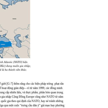
inh Atlantic
[
NATO
]
hiện
 Bắc
)
đang muốn gia nhập;
 là ba thành viên khác.
iới [G-7] thêm răng cho các biện pháp trừng phạt răn
 chế hoạt động gián điệp—vì từ năm 1999, các đồng minh
ung cấp nhiên liệu, và thực phẩm, phân bón quan trọng.
aina gia nhập Cộng Đồng Europe cũng như NATO từ năm
 quốc gia theo qui định của NATO, hay né tránh những
Nga qua một cuộc “trưng cầu dân ý” giả mạo hay phường