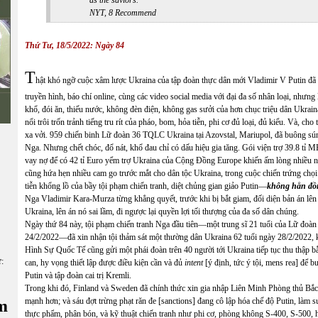
NYT, 8 Recommend
Thứ T
ư
,
18
/
5/
2022:
Ngày 84
T
hật khó ngỡ cuộc xâm lược Ukraina của tập đoàn thực dân mới Vladimir V Putin đã 
truyền hình, báo chí online, cùng các video social media với đại đa số nhân loại, nhưng
khổ, đói ăn, thiếu nước, không đèn điện, không gas sưởi của hơn chục triệu dân Ukrain
nổi trôi trốn trảnh tiếng tru rít của pháo, bom, hỏa tiễn, phi cơ đủ loại, đủ kiểu. Và, cho
xa vởi. 959 chiến binh Lữ đoàn 36 TQLC Ukraina tại Azovstal, Mariupol, đã buông sún
Nga. Nhưng chết chóc, đổ nát, khổ đau chỉ có dấu hiệu gia tăng. Gói viện trợ 39.8 tỉ
vay nợ để có 42 tỉ Euro yểm trợ Ukraina của Cộng Đồng Europe khiến ấm lòng nhiề
cũng hứa hẹn nhiều cam go trước mắt cho dân tộc Ukraina, trong cuộc chiến trứng chọi
tiễn khổng lồ của bầy tội phạm chiến tranh, diệt chủng gian giảo Putin—
không hẳn đồn
Nga Vladimir Kara-Murza từng khẳng quyết, trước khi bị bắt giam, đối diện bản án lên
Ukraina, lên án nó sai lầm, đi ngược lại quyền lợi tối thượng của đa số dân chúng.
Ngày thứ 84 này, tội phạm chiến tranh Nga đầu tiên—một trung sĩ 21 tuổi của Lữ đoà
24/2/2022—đã xin nhận tội thảm sát một thường dân Ukraina 62 tuổi ngày 28/2/2022, 
Hình Sự Quốc Tế cũng gửi một phái đoàn trên 40 người tới Ukraina tiếp tục thu thập bằ
ữ:
can, hy vọng thiểt lập được điều kiện cần và đủ
intent
[ý định, tức ý tội, mens rea] để 
Putin và tập đoàn cai trị Kremli.
Trong khi đó, Finland và Sweden đã chính thức xin gia nhập Liên Minh Phòng thủ Bắc 
mạnh hơn; và sáu đợt trừng phạt răn đe [sanctions] đang cô lập hóa chế độ Putin, làm suy
m
thực phẩm, phân bón, và kỹ thuật chiến tranh như phi cơ, phòng không S-400, S-500, hỏa 