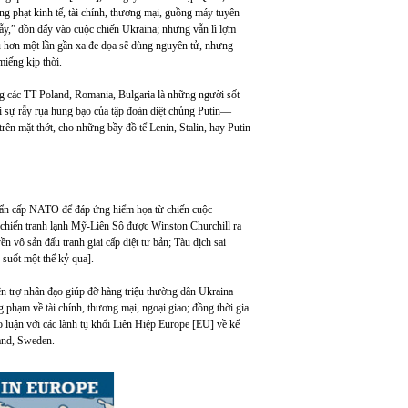
rừng phạt kinh tế, tài chính, thương mại, guồng máy tuyên
bẫy,” dồn đẩy vào cuộc chiến Ukraina; nhưng vẫn lì lợm
ều hơn một lần gần xa đe dọa sẽ dùng nguyên tử, nhưng
miếng kịp thời.
 các TT Poland, Romania, Bulgaria là những người sốt
i sự rẫy rụa hung bạo của tập đoàn diệt chủng Putin—
rên mặt thớt, cho những bầy đồ tể Lenin, Stalin, hay Putin
hẩn cấp NATO để đáp ứng hiểm họa từ chiến cuộc
hiến tranh lạnh Mỹ-Liên Sô được Winston Churchill ra
 vô sản đấu tranh giai cấp diệt tư bản; Tàu dịch sai
uốt một thế kỷ qua].
ện trợ nhân đạo giúp đỡ hàng triệu thường dân Ukraina
 phạm về tài chính, thương mại, ngoại giao; đồng thời gia
luận với các lãnh tụ khối Liên Hiệp Europe [EU] về kế
land, Sweden.