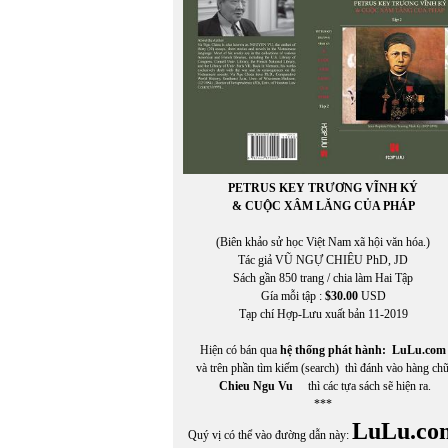
PETRUS KEY TRƯƠNG VĨNH KÝ
& CUỘC XÂM LĂNG CỦA PHÁP
(Biên khảo sử học Việt Nam xã hội văn hóa.)
Tác giả VŨ NGỰ CHIÊU PhD, JD
Sách gần 850 trang / chia làm Hai Tập
Gía mỗi tập :
$30.00
USD
Tạp chí Hợp-Lưu xuất bản 11-2019
Hiện có bán qua
hệ thống phát hành:
LuLu.com
và trên phần tìm kiếm (search) thì đánh vào hàng ch
Chieu Ngu Vu
thì các tựa sách sẽ hiện ra.
***
LuLu.co
Quý vị có thể vào đường dẫn này: