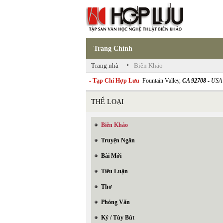
Trang Chính
›
Trang nhà
Biên Khảo
- Tạp Chí Hợp Lưu
Fountain Valley,
CA 92708
- USA
THỂ LOẠI
Biên Khảo
Truyện Ngắn
Bài Mới
Tiểu Luận
Thơ
Phỏng Vấn
Ký / Tùy Bút