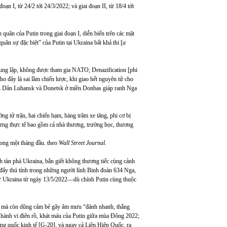
n I, từ 24/2 tới 24/3/2022; và giai đoạn II, từ 18/4 tới
uân của Putin trong giai đoạn I, diễn biến trên các mặt
quân sự đặc biệt” của Putin tại Ukraina bất khả thi [
a
trung lập, không được tham gia NATO; Denazification [phi
o đây là sai lầm chiến lược, khi giao hết nguyên tử cho
 Dân Luhansk và Donetsk ở miền Donbas giáp ranh Nga
ng tử trận, hai chiến hạm, hàng trăm xe tăng, phi cơ bị
nhưng thực tế bao gồm cả nhà thương, trường học, thương
rong một tháng đầu. theo
Wall Street Journal.
nh tàn phá Ukraina, bắn giết không thương tiếc cùng cảnh
c đẩy thú tính trong những người lính Binh đoàn 634 Nga,
 sự Ukraina từ ngày 13/5/2022—dù chính Putin cùng thuộc
 mà còn dũng cảm bẻ gãy âm mưu “đánh nhanh, thắng
n hành vi điên rồ, khát máu của Putin giữa mùa Đông 2022;
 quốc kinh tế [G-20], và ngay cả Liên Hiệp Quốc, ra