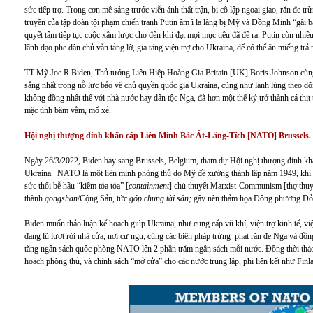
sức tiếp trợ. Trong cơn mê sảng trước viễn ảnh thất trận, bị cô lập ngoại giao, răn đe t
truyền của tập đoàn tội phạm chiến tranh Putin ầm ĩ la làng bị Mỹ và Đồng Minh “gài 
quyết tâm tiếp tục cuộc xâm lược cho đến khi đạt mọi mục tiêu đã đề ra. Putin còn nhi
lãnh đạo phe dân chủ vẫn tảng lờ, gia tăng viện trợ cho Ukraina, để có thể ăn miếng trả 
TT Mỹ Joe R Biden, Thủ tướng Liên Hiệp Hoàng Gia Britain [UK] Boris Johnson cùng
sắng nhất trong nỗ lực bảo vệ chủ quyền quốc gia Ukraina, cũng như lạnh lùng theo dõ
không đồng nhất thể với nhà nước hay dân tộc Nga, đã hơn một thế kỷ trở thành cá thịt t
mặc tình băm vằm, mổ xẻ.
H
ộ
i nghi
th
ượ
ng
đỉ
nh kh
ẩ
n c
ấ
p
Liên Minh Bắc Át-Lăng-Tích
[
NATO
] Brusse
l
s.
Ngày 26/3/2022, Biden bay sang Brussels, Belgium, tham dự Hội nghị thượng đỉnh k
Ukraina. NATO là một liên minh phòng thủ do Mỹ đề xướng thành lập năm 1949, khi c
sức thổi bễ hầu “kiềm tỏa tỏa” [
containment
] chủ thuyết Marxist-Communism [thợ thuyền
thành
gongshan
/Cộng Sản, tức
go
p chung ta
i sa
n
;
gây nên thảm họa Đông phương Đỏ s
Biden muốn thảo luận kế hoạch giúp Ukraina, như cung cấp vũ khí, viện trợ kinh tế, vi
đang lũ lượt rời nhà cửa, nơi cư ngụ; cùng các biện pháp trừng phạt răn đe Nga và đồng
tăng ngân sách quốc phòng NATO lên 2 phần trăm ngân sách mỗi nước. Đồng thời thảo 
hoạch phòng thủ, và chính sách “mở cửa” cho các nước trung lập, phi liên kết như Fin