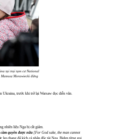
na tại trại tạm cư
National
Mateusz Morawiecki
đứng
 Ukraina, trước khi trở lại Warsaw đọc diễn văn.
g nhiên liệu Nga bị cắt giảm.
ể cầm quyền được nữa
[
For God sake, the man cannot
ớc leo thang đả kích cá nhân độc tài Nga. Biden từng gọi