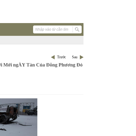
Trước
Sau
ới Mới ngÀY Tàn Của Đông Phương Đỏ