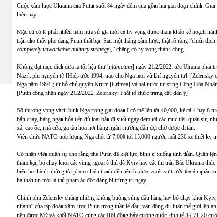
Cuộc xâm lược Ukraina của Putin suốt 84 ngày đêm qua gồm hai giai đoạn chính: Giai đoạ
hiện nay.
Mặc dù có lẽ phải nhiều năm nữa sử gia mới có hy vọng được tham khảo kế hoạch hành q
trận cho thấy phe đảng Putin thất bại. Sau một tháng xâm lược, thật rõ ràng “chiến dịch 
completely unworkable military strategy
],” chẳng có hy vọng thành công
.
Không đạt mục đích đưa ra tối hậu thư [
ultimatum
] ngày 21/2/2022: tức Ulraina phải 
Nazi]; phi nguyên tử [Hiệp ước 1994, trao cho Nga mọi vũ khí nguyên tử]. [Zelensky ch
Nga năm 1994]; từ bỏ chủ quyền Krưm [Crimea] và hai nước tự xưng Cộng Hòa Nhân
[Putin công nhận ngày 21/2/2022. Zelensky: Phải tổ chức trưng cầu dân ý]
Số thương vong và tù binh Nga trong giai đoạn I có thể lên tới 40,000, kể cả 4 hay 8 tướ
bắn cháy, hàng ngàn hỏa tiễn đủ loại bắn đi suốt ngày đêm tới các mục tiêu quân sự, 
xá, cao ốc, nhà cửa, ga tàu hỏa nơi hàng ngàn thường dân đợi chờ được di tản.
Viên chức NATO ước lượng Nga chết từ 7,000 tới 15,000 ngưởi, mất 230 xe thiết kỵ t
Có nhân viên quân sự cho rằng phe Putin đã kiệt lực, binh sĩ xuống tinh thần. Quân lệ
thảm bại, bỏ chạy khỏi các vùng ngoại ô thủ đô Kyiv hay các thị trấn Bắc Ukraina thú
biến họ thành những tội phạm chiến tranh đều tiên bị đưa ra xét xử trước tòa án quân
hạ thân tín mới là thủ phạm ác độc đáng bị trừng trị ngay.
Chính phủ Zelensky chẳng những không buông súng đầu hàng hay bỏ chạy khỏi Kyiv,
nhanh” của tập đoàn xâm lược Putin trong tuần lễ đầu; vận động dư luận thế giới lên á
nên được Mỹ và khối NATO cùng các Hội đồng bảy cường quốc kinh tế [G-7], 20 cường