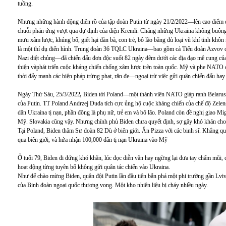
tuồng.
Nhưng những hành động điên rồ của tập đoàn Putin từ ngày 21/2/2022—lên cao điểm 
chuỗi phản ứng vượt qua dự định của điện Kremli. Chẳng những Ukraina không buông
mưu xâm lược, khủng bố, giết hại đàn bà, con trẻ, bô lão bằng đủ loại vũ khí tinh khôn
là một thí dụ điển hình. Trung đoàn 36 TQLC Ukraina—bao gồm cả Tiểu đoàn Azvov cự
Nazi diệt chủng—đã chiến đấu đơn độc suốt 82 ngày đêm dưới các địa đạo mê cung của k
thiện vàphát triển cuộc kháng chiến chống xâm lược trên toàn quốc. Mỹ và phe NATO
thời đẩy mạnh các biện pháp trừng phạt, răn đe—ngoại trừ việc gửi quân chiến đấu hay
Ngày Thứ Sáu, 25/3/2022
,
Biden tới Poland—một thành viên NATO giáp ranh Belarus 
của Putin. TT Poland Andrzej Duda tích cực ủng hộ cuộc kháng chiến của chế độ Zelens
dân Ukraina tị nạn, phần đông là phụ nữ, trẻ em và bô lão. Poland còn đề nghị giao Mi
Mỹ. Slovakia cũng vậy. Nhưng chính phủ Biden chưa quyết định, sợ gây khó khăn cho 
Tại Poland, Biden thăm Sư đoàn 82 Dù ở biên giới. Ăn Pizza với các binh sĩ. Khẳng
qua biên giới, và hứa nhận 100,000 dân tị nạn Ukraina vào Mỹ
Ở tuổi 79, Biden đi đứng khó khăn, lúc đọc diễn văn hay ngừng lại đưa tay chấm mũi, c
hoạt động từng tuyên bố không gửi quân tác chiến vào Ukraina.
Như để chào mừng Biden, quân đội Putin lần đầu tiên bắn phá một phi trường gần Lvi
của Binh đoàn ngoại quốc thương vong. Một kho nhiên liệu bị cháy nhiều ngày.