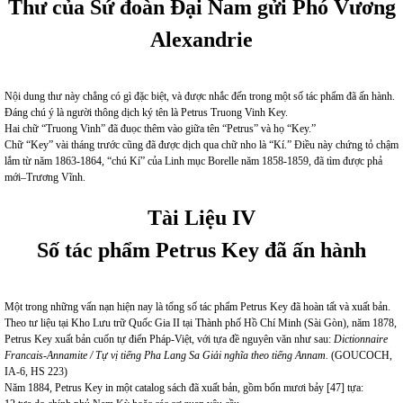
Thư của Sứ đoàn Đại Nam gửi Phó Vương
Alexandrie
Nội dung thư này chẳng có gì đặc biệt, và được nhắc đến trong một số tác phẩm đã ấn hành.
Đáng chú ý là người thông dịch ký tên là Petrus Truong Vinh Key.
Hai chữ “Truong Vinh” đã đuọc thêm vào giữa tên “Petrus” và họ “Key.”
Chữ “Key” vài tháng trước cũng đã được dịch qua chữ nho là “Kí.” Điều này chứng tỏ chậm
lắm từ năm 1863-1864, “chú Kí” của Linh mục Borelle năm 1858-1859, đã tìm được phả
mới–Trương Vĩnh.
Tài Liệu IV
Số tác phẩm Petrus Key đã ấn hành
Một trong những vấn nạn hiện nay là tổng số tác phẩm Petrus Key đã hoàn tất và xuất bản.
Theo tư liệu tại Kho Lưu trữ Quốc Gia II tại Thành phố Hồ Chí Minh (Sài Gòn), năm 1878,
Petrus Key xuất bản cuốn tự điển Pháp-Việt, với tựa đề nguyên văn như sau:
Dictionnaire
Francais-Annamite / Tự vị tiếng Pha Lang Sa Giải nghĩa theo tiếng Annam.
(GOUCOCH,
IA-6, HS 223)
Năm 1884, Petrus Key in một catalog sách đã xuất bản, gồm bốn mươi bảy [47] tựa: