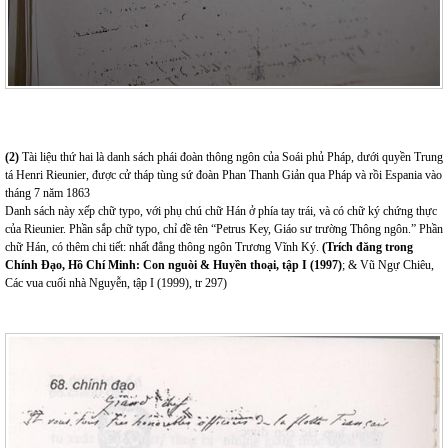
(2)
Tài liệu thứ hai là danh sách phái đoàn thông ngôn của Soái phủ Pháp, dưới quyền Trung
tá Henri Rieunier, được cử tháp tùng sứ đoàn Phan Thanh Giản qua Pháp và rồi Espania vào
tháng 7 năm 1863
Danh sách này xếp chữ typo, với phụ chú chữ Hán ở phía tay trái, và có chữ ký chứng thực
của Rieunier. Phần sắp chữ typo, chỉ đề tên “Petrus Key, Giáo sư trường Thông ngôn.” Phần
chữ Hán, có thêm chi tiết: nhất đẳng thông ngôn Trương Vĩnh Ký.
(Trích đăng trong
Chính Đạo, Hồ Chí Minh: Con nguòi & Huyền thoại, tập I (1997)
; & Vũ Ngự Chiêu,
Các vua cuối nhà Nguyễn, tập I (1999), tr 297)