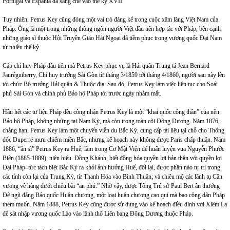
Portugal và Espania đã sáng chế vào thế kỷ XVII.
Tuy nhiên, Petrus Key cũng đóng một vai trò đáng kể trong cuộc xâm lăng Việt Nam của
Pháp. Ông là một trong những thông ngôn người Việt đầu tiên hợp tác với Pháp, bên cạnh
những giáo sĩ thuộc Hội Truyền Giáo Hải Ngoại đã tiềm phục trong vương quốc Đại Nam
từ nhiều thế kỷ.
Cấp chỉ huy Pháp đầu tiên mà Petrus Key phục vụ là Hải quân Trung tá Jean Bernard
Jauréguiberry, Chỉ huy trưởng Sài Gòn từ tháng 3/1859 tới tháng 4/1860, người sau này lên
tới chức Bộ trưởng Hải quân & Thuộc địa. Sau đó, Petrus Key làm việc liên tục cho Soái
phủ Sài Gòn và chính phủ Bảo hộ Pháp tới trước ngày nhắm mắt.
Hầu hết các tư liệu Pháp đều công nhận Petrus Key là một “khai quốc công thần” của nền
Bảo hộ Pháp, không những tại Nam Kỳ, mà còn trong toàn cõi Đông Dương. Năm 1876,
chẳng hạn, Petrus Key làm một chuyến viễn du Bắc Kỳ, cung cấp tài liệu tại chỗ cho Thống
đốc Duperré mưu chiếm miền Bắc, nhưng kế hoạch này không được Paris chấp thuận. Năm
1886, “ẩn sĩ” Petrus Key ra Huế, làm trong Cơ Mật Viện để huấn luyện vua Nguyễn Phước
Biện (1885-1889), niên hiệu Đồng Khánh, biết đồng hóa quyền lợi bản thân với quyền lợi
Đại Pháp–tức tách biệt Bắc Kỳ ra khỏi ảnh hưởng Huế, đổi lại, được phần nào tự trị trong
các tỉnh còn lại của Trung Kỳ, từ Thanh Hóa vào Bình Thuận; và chiêu mộ các lãnh tụ Cần
vương về hàng dưới chiêu bài “an phủ.” Nhờ vậy, được Tổng Trú sứ Paul Bert ân thưởng
Đệ ngũ đẳng Bảo quốc Huân chương, một loại huân chương cao quí mà bao công dân Pháp
thèm muốn. Năm 1888, Petrus Key cũng được sử dụng vào kế hoạch điều đình với Xiêm La
để sát nhập vương quốc Lào vào lãnh thổ Liên bang Đông Dương thuộc Pháp.