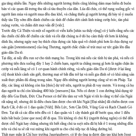
gia tăng nhiều lần. Ngay đến những người lương thiện cũng không dám mạo hiểm đi buôn
bán vì các quan đã trưng thu tất cả tàu thuyền của dân. Lúa đã chín, có thể rụng xuống gốc vì
người làm mùa và người mua đều đau khổ, và chẳng thiếu gì người lương đã bày tỏ ý muốn
thấy tàu Tây sớm đến đánh chiếm các tỉnh để chấm dứt cảnh lính tráng cướp bóc, tàn phá
ruộng vườn, và chấm dứt mọi vấn đề [việc].
Trước đây Cả Thiện và một số người có viễn kiến [nhìn xa thấy rộng] có ý kiến rằng nếu các
tầu chiến chỉ đến để chiếm các tỉnh và rồi đặt chúng ta ở đó họ cảm thấy tốt hơn là không
dính líu, nhưng ngày nay họ thích chịu đựng các hậu quả vô chính phủ hơn là chịu đựng sự
oán giận [retentissment] của ông Thượng, người chắc chắn sẽ trút mọi sự tức giận lên đầu
giáo dân Da tô.
Tại đây, ai nấy đều run sợ cho tính mạng họ. Trong khi mà nếu các tỉnh bị tàn phá, và nếu có
phương tiện đưa xuống đây 1 hay 2 chiến hạm, người ta chẳng mong gì hơn là ngăn chặn ăn
cướp và mỗi làng sẽ có 1 cơ quan hành chính riêng, và nếu giáo dân Da tô [được ở lại làng
cũ] thoát khỏi cảnh săn giết, thương mại sẽ bắt đầu trở lại và mỗi gia đình sẽ có khả năng sản
xuất thực phẩm đủ dùng trong năm. Ngay đến những người lương cũng sẽ tri ơn Pháp. Tại
đây, các làng xã không còn lúa [thóc] dự trữ nữa, người ta phải đi vay mượn. Và trong cả họ
đạo người ta chỉ còn khoảng 400 hộc [mesures] lúa. Nếu có được 1 con đường khả dụng từ
đây đến Gia Định, Đức Cha Pernot có thể lên tâm sự với Ngài vì tôi lo rằng vị thế của Ngài
rất nặng nề, nhưng đó là điều chưa làm được cho tới khi Ngài [Đại nhân] đã chiếm được con
Rạch Cắt, ở đó có 1 đạo quân [Việt]. Bến Lức, Sơn Cần Đốt, Vũng Già và Rạch Chanh Gò
Đen. Tại tất cả các đồn trên đều có 1 đạo quân và 1 cây thánh giá để bước qua, như 1 điều
kiện bắt buộc [sine que non] để đi qua. Tôi không rõ chú Ký (người thông ngôn) có thể đến
được chỗ Ngài hay chăng nhưng tôi biết rằng chú ta suýt nữa đã bị bắt ở 1 trong những đồn
trên và chú ta sẽ rất vui mừng khi người ta cho chú tiếp tục đi bằng đường bộ.
Thật may mắn là Chỉ huy trưởng Jauréguiberry, có lẽ do ông ta được đào tạo khá hơn [tout