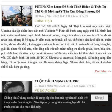
PUTIN: Xâm Lược Để Sinh Tồn? Biden & TrẬt Tự
Thế Giới Mới ngÀY Tàn Của Đông Phương Đỏ
20 Tháng Năm 2022
8:49 CH
(Xem: 35562)
CHÍNH ĐẠO
Thứ Tư, 18/5/2022: Ngày 84 Thật khó ngỡ cuộc xâm lược
Ukraina của tập đoàn thực dân mới Vladimir V Putin đã bước sang ngày thứ 84. Mười hai
tuần chiến tranh trên truyền hình, báo chí online, cùng các video social media với đại đa số
nhân loại, nhưng là 84 ngày, 84 đêm máu, nước mắt, đổ nát, chết chóc, đau khổ, đói ăn, thiếu
nước, không đèn điện, không gas sưởi của hơn chục triệu dân Ukraina đã và đang bồng bế,
giắt dìu nhau rời nhà cửa, xóm làng nổi trôi trốn trảnh tiếng tru rít của pháo, bom, hỏa tiễn,
phi cơ đủ loại, đủ kiểu. Và, cho tới tối ngày thứ 84 này, viễn ảnh kết thúc chiến tranh vẫn xa
vởi. 959 chiến binh Lữ đoàn 36 TQLC Ukraina tại Azovstal, Mariupol, đã buông súng đầu
hàng, rời bỏ địa ngục trần gian sau 82 ngày kháng Nga. Nhưng chết chóc, đổ nát, khổ đau
chỉ có dấu hiệu gia tăng.
Đọc thêm
CUỘC CÁCH MẠNG 1/11/1963
01 Tháng Mười Một 2021
10:17 CH
(Xem: 37542)
VŨ NGỰ CHIÊU
CUỘC CÁCH MẠNG 1/11/1963 / Vũ Ngự Chiêu / Trích: Ngô
Chúng tôi sử dụng cookie để cung cấp cho bạn trải nghiệm tốt nhất trên
Đồng ý
Đình Nhu, Chết Khó Nhắm Mắt
trang web của chúng tôi. Nếu tiếp tục, chúng tôi cho rằng bạn đã chấp
Đọc thêm
thuận cookie cho mục đích này.