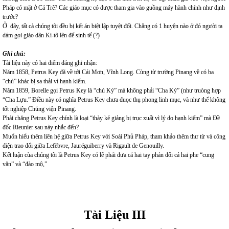
Pháp có mặt ở Cá Trê? Các giáo mục có được tham gia vào guồng máy hành chính như định
trước?
Ở đây, tất cả chúng tôi đều bị kết án biệt lập tuyệt đối. Chẳng có 1 huyện nào ở đó người ta
dám gọi giáo dân Ki-tô lên để sinh tế (?)
Ghi chú:
Tài liệu này có hai điểm đáng ghi nhận:
Năm 1858, Petrus Key đã về tới Cái Mơn, Vĩnh Long. Cùng từ trường Pinang về có ba
“chú” khác bị sa thải vì hạnh kiểm.
Năm 1859, Borelle gọi Petrus Key là “chú Ký” mà không phải “Cha Ký” (như truòng hợp
“Cha Lựu.” Điều này có nghĩa Petrus Key chưa đuọc thụ phong linh mục, và như thế không
tốt nghiệp Chủng viện Pinang.
Phải chăng Petrus Key chính là loại “thày kẻ giảng bị trục xuất vì lý do hạnh kiểm” mà Đề
đốc Rieunier sau này nhắc đến?
Muốn hiểu thêm liên hệ giữa Petrus Key với Soái Phủ Pháp, tham khảo thêm thư từ và công
điện trao đổi giữa Lefèbvre, Jauréguiberry và Rigault de Genouilly.
Kết luận cùa chúng tôi là Petrus Key có lẽ phải đưa cả hai tay phản đối cả hai phe “cung
văn” và “đào mộ,”
Tài Liệu III