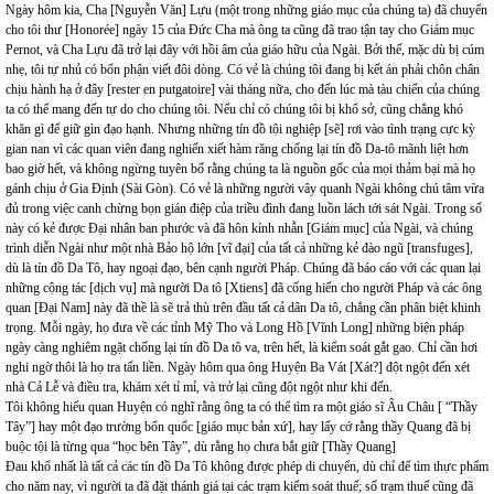
Ngày hôm kia, Cha [Nguyễn Văn] Lựu (một trong những giáo mục của chúng ta) đã chuyển
cho tôi thư [Honorée] ngày 15 của Đức Cha mà ông ta cũng đã trao tận tay cho Giám mục
Pernot, và Cha Lựu đã trở lại đây với hồi âm của giáo hữu của Ngài. Bởi thế, mặc dù bị cúm
nhẹ, tôi tự nhủ có bổn phận viết đôi dòng. Có vẻ là chúng tôi đang bị kết án phải chôn chân
chịu hành hạ ở đây [rester en putgatoire] vài tháng nữa, cho đến lúc mà tàu chiến của chúng
ta có thể mang đến tự do cho chúng tôi. Nếu chỉ có chúng tôi bị khổ sở, cũng chẳng khó
khăn gì để giữ gìn đạo hạnh. Nhưng những tín đồ tội nghiệp [sẽ] rơi vào tình trạng cực kỳ
gian nan vì các quan viên đang nghiến xiết hàm răng chống lại tín đồ Da-tô mãnh liệt hơn
bao giờ hết, và không ngừng tuyên bố rằng chúng ta là nguồn gốc của mọi thảm bại mà họ
gánh chịu ở Gia Định (Sài Gòn). Có vẻ là những người vây quanh Ngài không chú tâm vừa
đủ trong việc canh chừng bọn gián điệp của triều đình đang luồn lách tới sát Ngài. Trong số
này có kẻ được Đại nhân ban phước và đã hôn kính nhẫn [Giám mục] của Ngài, và chúng
trình diễn Ngài như một nhà Bảo hộ lớn [vĩ đại] của tất cả những kẻ đào ngũ [transfuges],
dù là tín đồ Da Tô, hay ngoại đạo, bên cạnh người Pháp. Chúng đã báo cáo với các quan lại
những cộng tác [dịch vụ] mà người Da tô [Xtiens] đã cống hiến cho người Pháp và các ông
quan [Đại Nam] này đã thề là sẽ trả thù trên đầu tất cả dân Da tô, chẳng cần phân biệt khinh
trọng. Mỗi ngày, họ đưa về các tỉnh Mỹ Tho và Long Hồ [Vĩnh Long] những biện pháp
ngày càng nghiêm ngặt chống lại tín đồ Da tô va, trên hết, là kiểm soát gắt gao. Chỉ cần hơi
nghi ngờ thôi là họ tra tấn liền. Ngày hôm qua ông Huyện Ba Vát [Xát?] đột ngột đến xét
nhà Cả Lễ và điều tra, khám xét tỉ mỉ, và trở lại cũng đột ngột như khi đến.
Tôi không hiểu quan Huyện có nghĩ rằng ông ta có thể tìm ra một giáo sĩ Âu Châu [ “Thầy
Tây”] hay một đạo trường bổn quốc [giáo mục bản xứ], hay lấy cớ rằng thầy Quang đã bị
buộc tội là từng qua “học bên Tây”, dù rằng họ chưa bắt giữ [Thầy Quang]
Đau khổ nhất là tất cả các tín đồ Da Tô không được phép di chuyển, dù chỉ để tìm thực phẩm
cho năm nay, vì người ta đã đặt thánh giá tại các trạm kiểm soát thuế; số trạm thuế cũng đã