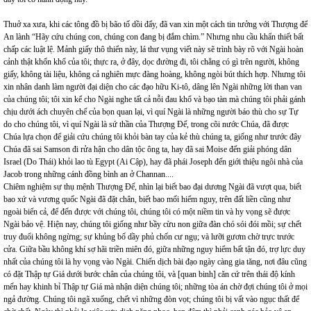
Thuở xa xưa, khi các tông đồ bị bão tố dồi đẩy, đã van xin một cách tin tưởng với Thượng đế
An lành “Hãy cứu chúng con, chúng con đang bị đắm chìm.” Nhưng nhu cầu khẩn thiết bất
chấp các luật lệ. Mảnh giấy thô thiển này, lá thư vụng viết này sẽ trình bày rõ với Ngài hoàn
cảnh thật khốn khổ của tôi; thực ra, ở đây, dọc đường đi, tôi chẳng có gì trên người, không
giấy, không tài liệu, không cả nghiên mực đàng hoàng, không ngòi bút thích hợp. Nhưng tôi
xin nhân danh làm người đại diện cho các đạo hữu Ki-tô, dâng lên Ngài những lời than van
của chúng tôi; tôi xin kể cho Ngài nghe tất cả nỗi đau khổ và bạo tàn mà chúng tôi phải gánh
chịu dưới ách chuyên chế của bọn quan lại, vì quí Ngài là những người báo thù cho sự Tự
do cho chúng tôi, vì quí Ngài là sứ thần của Thượng Đế, trong cõi nước Chúa, đã được
Chúa lựa chọn để giải cứu chúng tôi khỏi bàn tay của kẻ thù chúng ta, giống như trước đây
Chúa đã sai Samson đi rửa hận cho dân tộc ông ta, hay đã sai Moise đến giải phóng dân
Israel (Do Thái) khỏi lao tù Egypt (Ai Cập), hay đã phái Joseph đến giới thiệu ngôi nhà của
Jacob trong những cánh đồng bình an ở Channan....
Chiêm nghiệm sự thụ mệnh Thượng Đế, nhìn lại biết bao đại dương Ngài đã vượt qua, biết
bao xứ và vương quốc Ngài đã đặt chân, biết bao mối hiểm nguy, trên đất liền cũng như
ngoài biển cả, để đến được với chúng tôi, chúng tôi có một niềm tin và hy vọng sẽ được
Ngài bảo vệ. Hiện nay, chúng tôi giống như bầy cừu non giữa đàn chó sói đói mồi; sự chết
truy đuổi không ngừng; sự khủng bố dầy phủ chốn cư ngụ; và lưỡi gươm chờ trực trước
cửa. Giữa bầu không khí sợ hãi triền miên đó, giữa những nguy hiểm bất tận đó, trợ lực duy
nhất của chúng tôi là hy vọng vào Ngài. Chiến dịch bài đạo ngày càng gia tăng, nơi đâu cũng
có đặt Thập tự Giá dưới bước chân của chúng tôi, và [quan binh] căn cứ trên thái độ kính
mến hay khinh bỉ Thập tự Giá mà nhận diện chúng tôi; những tòa án chờ đợi chúng tôi ở mọi
ngả đường. Chúng tôi ngã xuống, chết vì những đòn vọt; chúng tôi bị vất vào ngục thất để