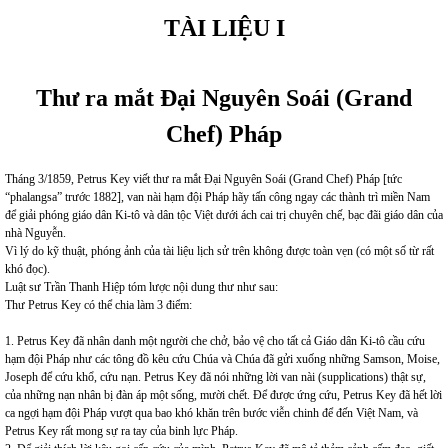
TÀI LIỆU I
Thư ra mắt Đại Nguyên Soái (Grand
Chef) Pháp
Tháng 3/1859, Petrus Key viết thư ra mắt Đại Nguyên Soái (Grand Chef) Pháp [tức
“phalangsa” trước 1882], van nài hạm đội Pháp hãy tấn công ngay các thành trì miền Nam
để giải phóng giáo dân Ki-tô và dân tộc Việt dưới ách cai trị chuyên chế, bạc đãi giáo dân của
nhà Nguyễn.
Vì lý do kỹ thuật, phóng ảnh của tài liệu lịch sử trên không được toàn vẹn (có một số từ rất
khó đọc).
Luật sư Trần Thanh Hiệp tóm lược nội dung thư như sau:
Thư Petrus Key có thể chia làm 3 điểm:
1. Petrus Key đã nhân danh một người che chở, bảo vệ cho tất cả Giáo dân Ki-tô cầu cứu
hạm đội Pháp như các tông đồ kêu cứu Chúa và Chúa đã gửi xuống những Samson, Moise,
Joseph để cứu khổ, cứu nạn. Petrus Key đã nói những lời van nài (supplications) thật sự,
của những nạn nhân bị đàn áp một sống, mười chết. Để được ứng cứu, Petrus Key đã hết lời
ca ngợi hạm đội Pháp vượt qua bao khó khăn trên bước viễn chinh để đến Việt Nam, và
Petrus Key rất mong sự ra tay của binh lực Pháp.