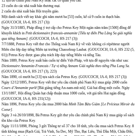
12 tựa do chính phủ Nam Kỳ hoặc các cơ quan yêu cầu.
23 cuốn do các nhà xuất bản thương mại.
2 cuốn do nhà xuất bản Hội truyền giáo.
Một danh sách viết tay khác ghi năm mươi ba [53] cuốn, kể cả 9 cuốn in thạch bản.
(GOUCOCH, IA-6, HS 217 (3))
Ngày 31/3/1885, Pháp đồng ý trợ cấp cho Petrus Key Một ngàn năm trăm [1500] đồng để
khuyến khích in
Petit dictionnaire francais-annamite [Tiểu tự điển Pha Lăng Sa giải nghĩa
qua tiếng Annam].
(GOUCOCH, IA-6, HS 217 (3))
7/7/1888, Petrus Key viết thư cho Thống soái Nam Kỳ về việc không có répétiteur người
Miên cho lớp dạy tiếng Miên tại trường Chasseloup Laubat. (GOUCOCH, IA-6, HS 232 (5,
61)) Petrus Key được giao phụ trách lớp dạy tiếng Miên và tiếng Tàu.
Năm 1889, Petrus Key xuất bản cuốn tự điển Việt-Pháp, với tựa đề nguyên văn như sau:
Dictionnaire Annamite-Francais / Tự vị tiếng Annam Giải nghĩa theo tiếng Pha Lang Sa.
(GOUCOCH, IA-6, HS 217 (3), 223)
Năm 1890, có mười ba [13] tựa sách của Petrus Key. (GOUCOCH, IA-6, HS 217 (3))
Ngày 12/12/1895, Petrus Key viết thư yêu cầu chính phủ Nam Kỳ mua giúp 2000 cuốn
Cours d’Annamite parlé
[Bài giảng tiếng An-nam-mít nói]. Giá hai đồng một cuốn. Ngày
13/1/1897, Hội đồng Quản hạt chấp thuận mua 1000 cuốn, với giá tiền Hai ngàn đồng.
(GOUCOCH, IA-6, HS 231(12))
Năm 1896, Petrus Key yêu cầu mua 2000 bản
Minh Tâm Bửu Giám [Le Précieux Miroir du
Coeur].
Ngày 3 và 26/10/1898, Bà Petrus Key gửi thư yêu cầu chính phủ Nam Kỳ mua giúp số sách
tồn kho của Petrus Key.
Ngày 11/11/1898, Phòng 3 gửi Thông tư số 37 cho 18 tỉnh, yêu cầu mua sách Petrus Key. 8
tỉnh không mua (Rạch Giá, Trà Vinh, Sa Dec, Mỹ Tho, Bạc Liêu, Thủ Dầu Một, Châu Đốc,