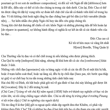
pourtant qu’il est soit de meilleure composition], và đối xử với Ngài dễ dãi [déférence] hơn
là Đề đốc, điều này có thể có ích cho chúng ta trong các tỉnh dưới. Còn lại, Đức Cha có thể
tin được rằng tôi đặt kỳ vọng trên sự đoàn kết chặt chẽ của tất cả thành viên khổ sở trong họ
đạo. Vì tôi không chút hoài nghi rằng họ đạo chẳng bao giờ bỏ dân (cơ hội varsable (thuận
tiện), .... Sự kiên nhẫn cho phép Ngài chỉ huy tàu đến cứu giúp chúng tôi.
Trong khi chờ đợi thượng đế chiếu cố sức khỏe Ngài và những phương tiện để bồi hoàn lại
[de réparer in quantum], sự không hành động có nghĩa là sự kết án tất cả các thành viên của
họ đạo...
Đức Cha cao cả
Kẻ tôi tớ hèn mọn và vâng lời nhất
H[enri] Borelle, Tổng Quản lý
Cha Thường vẫn bị đau và có thể chết trong tù nếu không sớm được phóng thích.
Cha Quí bị cướp [indisposé] khá nặng, nhưng đã khá hơn tất cả các cha [confesseurs] khác
thuộc 3 tỉnh.
Những việc chối đạo [apostasies] xảy ra hàng ngày vì tất cả các tín đồ Da tô một khi bị bắt,
hoặc ở trạm kiểm soát thuế, hoặc tại làng xã, đều bị ép chối đạo [faux pas, tức bước qua thập
tự giá] vì sợ chết hay bị tra tấn trong những tình cảnh hiện nay.
Hai chú Bộ và Đính, tôi bắt buộc phải gửi trả về gia đình vì hai chú này không giữ được lời
thệ [vocation]. Đây là 2 đối tượng bị mất.
(Chú Cam [?]cùng về với chú Ký năm ngoái [1858] hiện trở thành tay nghiện cờ bạc và ăn
trộm lớn, và tôi cũng chẳng ngạc nhiên lắm. Chú ta đã từng bị trừng phạt ở trường Pinang
vì tội trộm cắp).( Chữ in nghiêng của nguòi dịch)
Tôi tin rằng 8 lá thư [đã] gửi ra ngoại quốc nhân dịp người đưa thư Khiêm, có phải vậy
không thưa Đức Cha? Tất cả những họ đạo ở hai tỉnh trên họ có dịp tham gia vào việc người