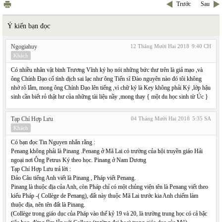
Trước
Sau
Ý kiến bạn đọc
Ngogiahuy
12 Tháng Mười Hai 2018
9:40 CH
Khách
Có nhiều nhân vật binh Trương Vĩnh ký họ nói những bức thư trên là giả mạo ,và
ông Chính Đạo cố tình dịch sai lạc như ông Tiến sĩ Đào nguyên nào đó tôi không
nhớ rõ lắm, mong ông Chính Đạo lên tiếng ,vì chữ ký là Key không phải Ký ,lớp hậu
sinh cần biết rỏ thật hư của những tài liệu nầy ,mong thay { một du học sinh từ Úc }
Tạp Chí Hợp Lưu
04 Tháng Mười Hai 2018
5:35 SA
Khách
Có bạn đọc Tin Nguyen nhắn rằng :
Penang không phải là Pinang .Penang ở Mã Lai có trường của hội truyền giáo Hải
ngoại nơi Ông Petrus Ký theo học. Pinang ở Nam Dương
Tạp Chí Hợp Lưu trả lời :
Đảo Câu tiếng Anh viết là Pinang , Pháp viết Penang.
Pinang là thuộc địa của Anh, còn Pháp chỉ có một chủng viện tên là Penang viết theo
kiểu Pháp -( Collège de Penang), đất này thuộc Mã Lai trước kia Anh chiếm làm
thuộc địa, nên tên đất là Pinang.
(Collège trong giáo dục của Pháp vào thế kỷ 19 và 20, là trường trung học có cả bậc