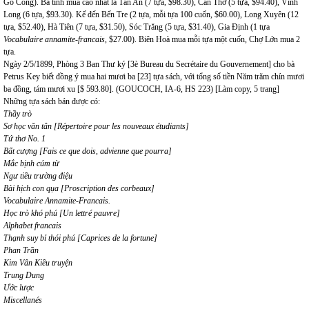
Gò Công). Ba tỉnh mua cao nhất là Tân An (7 tựa, $98.30), Cần Thơ (5 tựa, $94.40), Vĩnh
Long (6 tựa, $93.30). Kế đến Bến Tre (2 tựa, mỗi tựa 100 cuốn, $60.00), Long Xuyên (12
tựa, $52.40), Hà Tiên (7 tựa, $31.50), Sóc Trăng (5 tựa, $31.40), Gia Định (1 tựa
Vocabulaire annamite-francais
, $27.00). Biên Hoà mua mỗi tựa một cuốn, Chợ Lớn mua 2
tựa.
Ngày 2/5/1899, Phòng 3 Ban Thư ký [3è Bureau du Secrétaire du Gouvernement] cho bà
Petrus Key biết đồng ý mua hai mươi ba [23] tựa sách, với tổng số tiền Năm trăm chín mươi
ba đồng, tám mươi xu [$ 593.80]. (GOUCOCH, IA-6, HS 223) [Làm copy, 5 trang]
Những tựa sách bán được có:
Thầy trò
Sơ học văn tân [Répertoire pour les nouveaux étudiants]
Tứ thơ No. 1
Bất cượng [Fais ce que dois, advienne que pourra]
Mắc bịnh cúm từ
Ngư tiều trường điệu
Bài hịch con qụa [Proscription des corbeaux]
Vocabulaire Annamite-Francais.
Học trò khó phú [Un lettré pauvre]
Alphabet francais
Thạnh suy bỉ thói phú [Caprices de la fortune]
Phan Trần
Kim Vân Kiều truyện
Trung Dung
Ước lược
Miscellanés