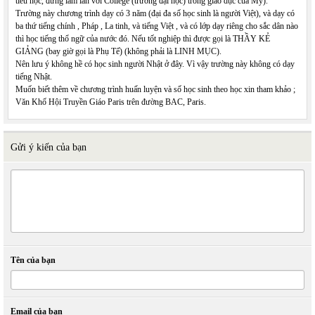
tiểu học, đừng lầm lẫn với College (trường đại học) trong giáo dục của Mỹ).
Trường này chương trình dạy có 3 năm (đại đa số học sinh là người Việt), và dạy có
ba thứ tiếng chính , Pháp , La tinh, và tiếng Việt , và có lớp dạy riêng cho sắc dân nào
thì học tiếng thổ ngữ của nước đó. Nếu tốt nghiệp thì được gọi là THẦY KẺ
GIẢNG (bay giờ gọi là Phụ Tế) (không phải là LINH MỤC).
Nên lưu ý không hề có học sinh người Nhật ở đây. Vì vậy trường này không có dạy
tiếng Nhật.
Muốn biết thêm về chương trình huấn luyện và số học sinh theo học xin tham khảo ;
Văn Khố Hội Truyền Giáo Paris trên đường BAC, Paris.
Gửi ý kiến của bạn
Tên của bạn
Email của bạn