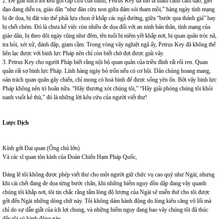
2. Để giải thích lời kêu gọi cấp cứu của mình, Petrus Key đã mô tả thảm cảnh cấm đạo, giết
đạo đang diễn ra, giáo dân “như đàn cừu non giữa đám sói tham mồi,” hàng ngày tính mạng
bị đe dọa, bị đặt vào thế phải lựa chọn ở khắp các ngả đường, giữa “bước qua thánh giá” hay
bị chết chém. Đó là chưa kể việc còn nhiều đe dọa đối với an ninh bản thân, tính mạng của
giáo dân, bị theo dõi ngày cũng như đêm, tên tuổi bị niêm yết khắp nơi, bị quan quân tróc nã,
tra hỏi, xét xử, đánh đập, giam cầm. Trong vòng vây nghiệt ngã ấy, Petrus Key đã không thể
liên lạc được với binh lực Pháp nên chỉ còn biết chờ đợi được giải vây.
3. Petrus Key cho người Pháp biết rằng nội bộ quan quân của triều đình rất rối ren. Quan
quân rất sợ binh lực Pháp. Lính hàng ngày bỏ trốn nếu có cơ hội. Dân chúng hoang mang,
oán trách quan quân gây chiến, chỉ mong có hoà bình để được sống yên ổn. Bởi vậy binh lực
Pháp không nên trì hoãn nữa. “Hãy thương xót chúng tôi,” “Hãy giải phóng chúng tôi khỏi
nanh vuốt kẻ thù,” đó là những lời kêu cứu của người viết thư!
Lược Dịch
Kính gởi Đại quan (Ông chủ lớn)
Và các sĩ quan tôn kính của Đoàn Chiến Hạm Pháp Quốc,
Đáng lẽ tôi không được phép viết thư cho một người giữ chức vụ cao quý như Ngài; nhưng
khi cái chết đang đe dọa từng bước chân, khi những hiểm nguy dồn dập đang vây quanh
chúng tôi khắp nơi, tôi tin chắc rằng tấm lòng độ lượng của Ngài sẽ miễn thứ cho tôi được
gởi đến Ngài những dòng chữ này. Tôi không dám hành động do lòng kiêu căng vô lối mà
chỉ do sự dẫn giắt của ích lợi chung, và những hiểm nguy đang bao vây chúng tôi đã thúc
đẩy tôi có hành động này.