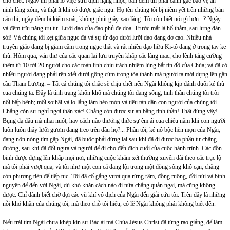
chờ chết. Ngày thì phải lo việc sưu dịch nặng nhọc, ban đêm thì phải canh gác bảo vệ an
ninh làng xóm, và thật ít khi có được giấc ngủ. Họ tên chúng tôi bị niêm yết trên những bản
cáo thị, ngày đêm bị kiểm soát, không phút giây xao lãng. Tôi còn biết nói gì hơn...? Ngày
và đêm trĩu nặng ưu tư. Lưỡi dao của đao phủ đe dọa. Trước mắt là hố thẳm, sau lưng đàn
sói! Và chúng tôi kẹt giữa ngục đá và sự tử đạo dưới lưỡi dao đang dơ cao. Nhiều nhà
truyền giáo đang bị giam cầm trong ngục thất và rất nhiều đạo hữu Ki-tô đang ở trong tay kẻ
thù. Hôm qua, văn thư của các quan lại lưu truyền khắp các làng mạc, cho lệnh tăng cường
thêm từ 10 tới 20 người cho các toán lính chịu trách nhiệm lùng bắt tín đồ của Chúa; và đã có
nhiều người đang phải rên xiết dưới gông cùm trong tòa thành mà người ta mới dựng lên gần
cầu Tham Lương. – Tất cả chúng tôi chắc sẽ chịu chết nếu Ngài không kịp đánh đuổi kẻ thù
của chúng ta. Đây là tình trạng khốn khổ mà chúng tôi đang sống; tinh thần chúng tôi trôi
nổi bấp bênh; mối sợ hãi và lo lắng làm héo mòn và tiêu tán dần con người của chúng tôi.
Chẳng còn sự nghỉ ngơi thân xác! Chẳng còn được sự an bằng tinh thần! Thật đúng vậy!
Bụng dạ đâu mà nhai nuốt, hay cách nào thưởng thức sự êm ái của chiếu nằm khi con người
luôn luôn thấy lưỡi gươm đang treo trên đầu họ?... Phần tôi, kẻ nô bộc hèn mọn của Ngài,
đang nôn nóng tìm gặp Ngài, đã buộc phải dừng lại sau khi đã đi được ba phần tư chặng
đường, sau khi đã đổi ngựa và người để đi cho đến đích cuối của cuộc hành trình. Các đồn
binh được dựng lên khắp mọi nơi, những cuộc khám xét thường xuyên dài theo các trục lộ
mà tôi phải vượt qua, và tôi như một con cá đang lội trong một dòng sông khô cạn, chẳng
còn phương tiện để tiếp tục. Tôi đã cố gắng vượt qua rừng rậm, đồng ruộng, đồi núi và bình
nguyên để đến với Ngài, dù khó khăn cách nào đi nữa chẳng quản ngại, mà cũng không
được. Chỉ đành biết chờ đợi các vũ khí vô địch của Ngài đến giải cứu tôi. Trên đây là những
nỗi khó khăn của chúng tôi, mà theo chỗ tôi hiểu, có lẽ Ngài không phải không biết đến.
Nếu trái tim Ngài chưa khép kín sự Bác ái mà Chúa Jésus Christ đã từng rao giảng, để làm