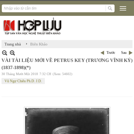
›
Trang nhà
Biên Khảo
Trước
Sau
VÀI TÀI LIỆU MỚI VỀ PETRUS KEY (TRƯƠNG VĨNH KÝ)
(1837-1898)(*)
30 Tháng Mười Một 2018
7:32 CH
(Xem: 54602)
Vũ Ngự Chiêu Ph.D. J.D.