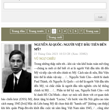
Trang đầu
Trang trước
1
2
3
4
5
6
7
Trang sau
Trang cuối
NGUYỄN ÁI QUỐC: NGƯỜI VIỆT ĐẦU TIÊN ĐẾN
MỸ?
23 Tháng Chín 2023
10:53 CH
(Xem: 35982)
VŨ NGỰ CHIÊU
Trong những thập niên tới—khi các văn khố hoàn toàn mở rộng
—chúng ta mới có thể biết rõ ai là người Việt đầu tiên đã đến
Mỹ và tiếp cận với nền chính trị Mỹ. Cách nào đi nữa, Bùi Viện
khó thể là nhân vật này… /... Nguyễn Sinh Côn—dưới bí danh
Paul Thành, rồi Nguyễn Ái Quốc—có thể là người Việt đầu tiên
đến Mỹ, và chắc chắn là người đầu tiên nghiên cứu hệ thống
chính trị Mỹ… /... Phần tư thế kỷ sau, Nguyễn Sinh Côn—với
bí danh Hồ Chí Minh—thực sự móc nối được với cơ quan tình
báo chiến lược (OSS) Mỹ, được tặng bí danh “Lucius,” rồi bước vào Hà Nội giữa cao trào
cách mạng 1945.[lvii] Mặc dù Liên bang Mỹ đã chọn thái độ “hands-off” [không can thiệp]
khi liên quân Pháp-Bri-tên khởi đầu cuộc tái xâm lăng Việt Nam năm 1945, / ...cũng như