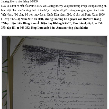
Jauréguiberry vào tháng 3/1859.
Đây là lá thư ra mắt của Petrus Key với Jauréguiberry và quan tướng Pháp, ca ngợi công ơn
binh đội Pháp như những thiên thần được Thượng đế gửi xuống cứu giúp giáo dân Ki-tô
Việt Nam. (Đã công bố trên nguyệt san Quốc Dân năm 1996, và tâm bút Paris Xuân 1996
(1997) tr 66-74)
N
ă
m 2015 và 2016,
chúng tôi công bố nguyên văn thư trên trong
"
N
hụ
c H
ậ
n Bi
ể
n
Đô
ng Nam
Á
:
Kiện hay Không Kiện?", Phụ Bản 4, tập I, tr 354-
375, tập III, tr 363-382.
Hợp Lưu xuất bản- Amazon tổng phát hành: