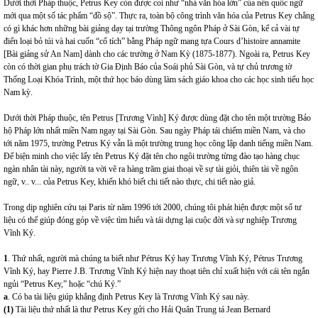
Dưới thời Pháp thuộc, Petrus Key còn được coi như “nhà văn hóa lớn” của nền quốc ngữ
mới qua một số tác phẩm “đồ sộ”. Thực ra, toàn bộ công trình văn hóa của Petrus Key chẳng
có gì khác hơn những bài giảng dạy tại trường Thông ngôn Pháp ở Sài Gòn, kể cả vài tự
điển loại bỏ túi và hai cuốn “cổ tích” bằng Pháp ngữ mang tựa Cours d’histoire annamite
[Bài giảng sử An Nam] dành cho các trường ở Nam Kỳ (1875-1877). Ngoài ra, Petrus Key
còn có thời gian phụ trách tờ Gia Định Báo của Soái phủ Sài Gòn, và tự chủ trương tờ
Thống Loại Khóa Trình, một thứ học báo dùng làm sách giáo khoa cho các học sinh tiểu học
Nam kỳ.
Dưới thời Pháp thuộc, tên Petrus [Trương Vình] Ký được dùng đặt cho tên một trường Bảo
hộ Pháp lớn nhất miền Nam ngay tại Sài Gòn. Sau ngày Pháp tái chiếm miền Nam, và cho
tới năm 1975, trường Petrus Ký vẫn là một trường trung học công lập danh tiếng miền Nam.
Để biện minh cho việc lấy tên Petrus Ký đặt tên cho ngôi trường từng đào tạo hàng chục
ngàn nhân tài này, người ta vời vẽ ra hàng trăm giai thoại về sự tài giỏi, thiên tài về ngôn
ngữ, v.. v... của Petrus Key, khiến khó biết chi tiết nào thực, chi tiết nào giả.
Trong dịp nghiên cứu tại Paris từ năm 1996 tới 2000, chúng tôi phát hiện được một số tư
liệu có thể giúp đóng góp về việc tìm hiểu và tái dựng lại cuộc đời và sự nghiệp Trương
Vĩnh Ký.
1
. Thứ nhất, người mà chúng ta biết như Pétrus Ký hay Trương Vĩnh Ký, Pétrus Trương
Vĩnh Ký, hay Pierre J.B. Trương Vĩnh Ký hiện nay thoạt tiên chỉ xuất hiện với cái tên ngắn
ngủi “Petrus Key,” hoặc “chú Ký.”
a
. Có ba tài liệu giúp khẳng định Petrus Key là Trương Vĩnh Ký sau này.
(1)
Tài liệu thứ nhất là thư Petrus Key gửi cho Hải Quân Trung tá Jean Bernard