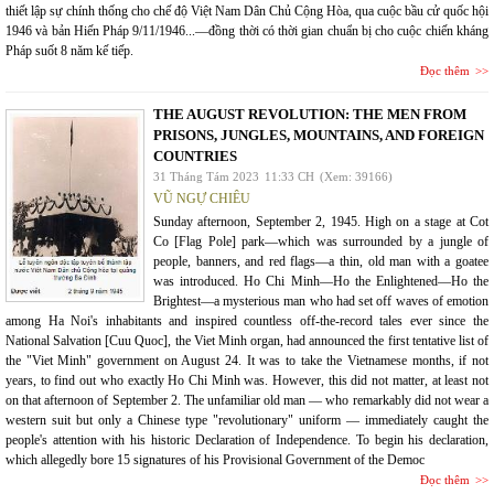
thiết lập sự chính thống cho chế độ Việt Nam Dân Chủ Cộng Hòa, qua cuộc bầu cử quốc hội
1946 và bản Hiến Pháp 9/11/1946...—đồng thời có thời gian chuẩn bị cho cuộc chiến kháng
Pháp suốt 8 năm kế tiếp.
Đọc thêm
THE AUGUST REVOLUTION: THE MEN FROM
PRISONS, JUNGLES, MOUNTAINS, AND FOREIGN
COUNTRIES
31 Tháng Tám 2023
11:33 CH
(Xem: 39166)
VŨ NGỰ CHIÊU
Sunday afternoon, September 2, 1945. High on a stage at Cot
Co [Flag Pole] park—which was surrounded by a jungle of
people, banners, and red flags—a thin, old man with a goatee
was introduced. Ho Chi Minh—Ho the Enlightened—Ho the
Brightest—a mysterious man who had set off waves of emotion
among Ha Noi's inhabitants and inspired countless off-the-record tales ever since the
National Salvation [Cuu Quoc], the Viet Minh organ, had announced the first tentative list of
the "Viet Minh" government on August 24. It was to take the Vietnamese months, if not
years, to find out who exactly Ho Chi Minh was. However, this did not matter, at least not
on that afternoon of September 2. The unfamiliar old man — who remarkably did not wear a
western suit but only a Chinese type "revolutionary" uniform — immediately caught the
people's attention with his historic Declaration of Independence. To begin his declaration,
which allegedly bore 15 signatures of his Provisional Government of the Democ
Đọc thêm