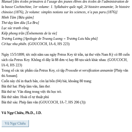
Manuel [des écoles primaires à l’usage des jeunes élèves des ècoles de l’administration de
la basse Cochinchine, 1er volume: 1. Syllabaire quốc ngữ, 2è histoire
annamite; 3e histoire
chinoise (1876), 2e volume: simples notions sur les sciences, n’a pas paru (1876)]
Minh Tâm [Bửu giám]
Thơ dạy làm dâu [La Bru]
Lục súc tranh công
Kiếp phong trần [Événements de la vie]
Trương Lương [Apologie de Truong Luong = Trương Lưu hầu phú]
Cờ bạc nha phiến.
(GOUCOCH, IA-6, HS 223)
Ngày 15/5/1899, tức một năm sau ngày Petrus Key từ trần, tại thư viện Nam Kỳ có 88 cuốn
sách của Petrus Key. Không rõ đây là 88 đơn vị hay 88 tựa sách khác nhau. (GOUCOCH,
IA-6, HS 223)
Trong số các tác phẩm của Petrus Key, có tập
Prosodie et versification annamite
[Phép văn
thi Annam].
Cuốn này chỉ in thạch bản, còn lại bốn (04) bài, khoảng 80 trang:
Bài thứ hai: Phép làm văn, làm thơ.
Bài thứ tư: Văn dùng trong việc thi học trò.
Bài thứ năm: Hoài cổ tự thuật phú
Bài thứ sáu: Phép làm văn (GOUCOCH, IA-7, HS 206 (3))
Vũ Ngự Chiêu, Ph.D., J.D.
Vũ Ngự Chiêu