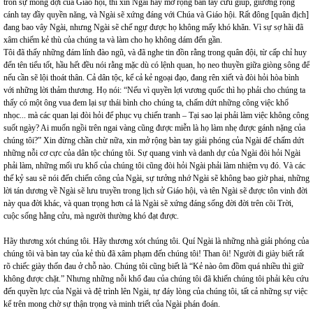
tròn sự mong đợi của Giáo hội, thì xin Ngài hãy mở rộng bàn tay cứu giúp, giương rộng
cánh tay đầy quyền năng, và Ngài sẽ xứng đáng với Chúa và Giáo hội. Rất đông [quân địch]
đang bao vây Ngài, nhưng Ngài sẽ chế ngự được họ không mấy khó khăn. Vì sự sợ hãi đã
xâm chiếm kẻ thù của chúng ta và làm cho họ không dám đến gần.
Tôi đã thấy những đám lính đào ngũ, và đã nghe tin đồn rằng trong quân đội, từ cấp chỉ huy
đến tên tiểu tốt, hầu hết đều nói rằng mặc dù có lệnh quan, họ neo thuyền giữa giòng sông để
nếu cần sẽ lội thoát thân. Cả dân tộc, kể cả kẻ ngoại đạo, đang rên xiết và đòi hỏi hòa bình
với những lời thảm thương. Họ nói: “Nếu vì quyền lợi vương quốc thì họ phải cho chúng ta
thấy có một ông vua đem lại sự thái bình cho chúng ta, chấm dứt những công việc khổ
nhọc... mà các quan lại đòi hỏi để phục vụ chiến tranh – Tại sao lại phải làm việc không công
suốt ngày? Ai muốn ngồi trên ngai vàng cũng được miễn là họ làm nhẹ được gánh nặng của
chúng tôi?” Xin đừng chần chừ nữa, xin mở rộng bàn tay giải phóng của Ngài để chấm dứt
những nỗi cơ cực của dân tộc chúng tôi. Sự quang vinh và danh dự của Ngài đòi hỏi Ngài
phải làm, những mối ưu khổ của chúng tôi cũng đòi hỏi Ngài phải làm nhiệm vụ đó. Và các
thế kỷ sau sẽ nói đến chiến công của Ngài, sự tưởng nhớ Ngài sẽ không bao giờ phai, những
lời tán dương về Ngài sẽ lưu truyền trong lịch sử Giáo hội, và tên Ngài sẽ được tôn vinh đời
này qua đời khác, và quan trọng hơn cả là Ngài sẽ xứng đáng sống đời đời trên cõi Trời,
cuộc sống hằng cửu, mà người thường khó đạt được.
Hãy thương xót chúng tôi. Hãy thương xót chúng tôi. Quí Ngài là những nhà giải phóng của
chúng tôi và bàn tay của kẻ thù đã xâm phạm đến chúng tôi! Than ôi! Người đi giày biết rất
rõ chiếc giày thốn đau ở chỗ nào. Chúng tôi cũng biết là “Kẻ nào ôm đồm quá nhiều thì giữ
không được chặt.” Nhưng những nỗi khổ đau của chúng tôi đã khiến chúng tôi phải kêu cứu
đến quyền lực của Ngài và đệ trình lên Ngài, tự đáy lòng của chúng tôi, tất cả những sự việc
kể trên mong chờ sự thận trọng và minh triết của Ngài phán đoán.