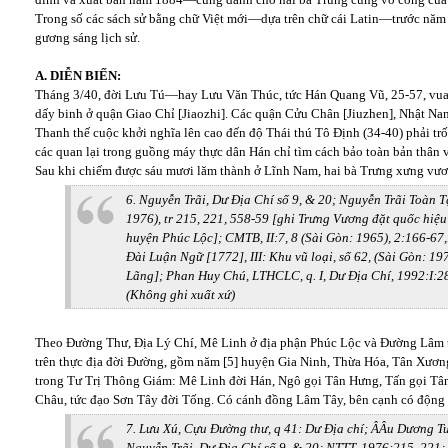
Trong số các sách sử bằng chữ Việt mới—dựa trên chữ cái Latin—trước nă
gương sáng lịch sử.
A. DIỄN BIẾN:
Tháng 3/40, đời Lưu Tú—hay Lưu Văn Thúc, tức Hán Quang Vũ, 25-57, vua
dấy binh ở quận Giao Chỉ [Jiaozhi]. Các quận Cửu Chân [Jiuzhen], Nhật Na
Thanh thế cuộc khởi nghĩa lên cao đến độ Thái thú Tô Định (34-40) phải tr
các quan lại trong guồng máy thực dân Hán chỉ tìm cách bảo toàn bản thân 
Sau khi chiếm được sáu mươi lăm thành ở Lĩnh Nam, hai bà Trưng xưng vươ
6. Nguyễn Trãi, Dư Địa Chí số 9, & 20; Nguyễn Trãi Toàn Tậ
1976), tr 215, 221, 558-59 [ghi Trưng Vương đặt quốc hiệ
huyện Phúc Lộc]; CMTB, II:7, 8 (Sài Gòn: 1965), 2:166-67,
Đài Luận Ngữ [1772], III: Khu vũ loại, số 62, (Sài Gòn: 19
Lãng]; Phan Huy Chú, LTHCLC, q. I, Dư Địa Chí, 1992:I:2
(Không ghi xuất xứ)
Theo Đường Thư, Địa Lý Chí, Mê Linh ở địa phận Phúc Lộc và Đường Lâm 
trên thực địa đời Đường, gồm năm [5] huyện Gia Ninh, Thừa Hóa, Tân Xươ
trong Tư Trị Thông Giám: Mê Linh đời Hán, Ngô gọi Tân Hưng, Tấn gọi Tâ
Châu, tức đạo Sơn Tây đời Tống. Có cánh đồng Lâm Tây, bên cạnh có động 
7. Lưu Xú, Cựu Đường thư, q 41: Dư Địa chí; ÂÂu Dương T
Nguyễn Trãi, Dư Địa Chí số 9, & 20; NTTT, 1976:215, 221;