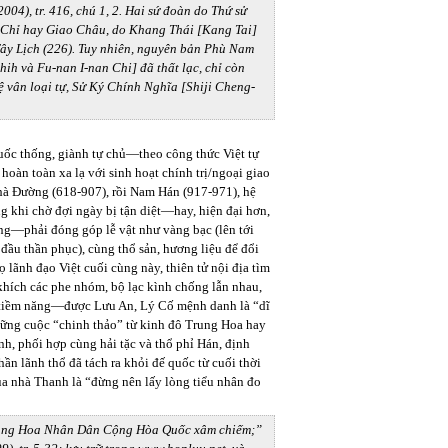
004), tr. 416, chú 1, 2. Hai sứ đoàn do Thứ sử
 Chỉ hay Giao Châu, do Khang Thái [Kang Tai]
Tây Lịch (226). Tuy nhiên, nguyên bản Phù Nam
h và Fu-nan I-nan Chi] đã thất lạc, chỉ còn
 vân loại tự, Sử Ký Chính Nghĩa [Shiji Cheng-
uốc thống, giành tự chủ—theo công thức Việt tự
oàn toàn xa lạ với sinh hoạt chính trị/ngoại giao
nhà Đường (618-907), rồi Nam Hán (917-971), hệ
ng khi chờ đợi ngày bị tận diệt—hay, hiện đại hơn,
năng—phải đóng góp lễ vật như vàng bạc (lên tới
đầu thần phục), cùng thổ sản, hương liệu để đổi
 lãnh đạo Việt cuối cùng này, thiên tử nội địa tìm
khích các phe nhóm, bộ lạc kình chống lẫn nhau,
m tiềm năng—được Lưu An, Lý Cố mệnh danh là “dĩ
những cuộc “chinh thảo” từ kinh đô Trung Hoa hay
h, phối hợp cùng hải tặc và thổ phỉ Hán, định
n lãnh thổ đã tách ra khỏi đế quốc từ cuối thời
a nhà Thanh là “đừng nên lấy lòng tiểu nhân đo
Trung Hoa Nhân Dân Cộng Hòa Quốc xâm chiếm;”