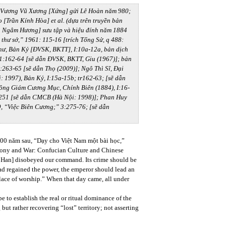
ư Vương Vũ Xương [Xứng] gửi Lê Hoàn năm 980;
[Trần Kính Hòa] et al. (dựa trên truyền bản
n Ngâm Hương] sưu tập và hiệu đính năm 1884
u thư sớ,” 1961: 115-16 [trích Tống Sử, q 488:
 Thư, Bản Kỷ [ĐVSK, BKTT], I:10a-12a, bản dịch
 1:162-64 [sẽ dẫn ĐVSK, BKTT, Giu (1967)]; bản
:263-65 [sẽ dẫn Thọ (2009)]; Ngô Thì Sĩ, Đại
i: 1997), Bản Kỷ, I:15a-15b; tr162-63; [sẽ dẫn
hông Giám Cương Mục, Chính Biên (1884), I:16-
0-251 [sẽ dẫn CMCB (Hà Nội: 1998)]; Phan Huy
9, “Việc Biên Cương;” 3:275-76; [sẽ dẫn
00 năm sau, “Dạy cho Việt Nam một bài học,”
ony and War: Confucian Culture and Chinese
 Han] disobeyed our command. Its crime should be
d regained the power, the emperor should lead an
place of worship.” When that day came, all under
e to establish the real or ritual dominance of the
ut rather recovering “lost” territory; not asserting