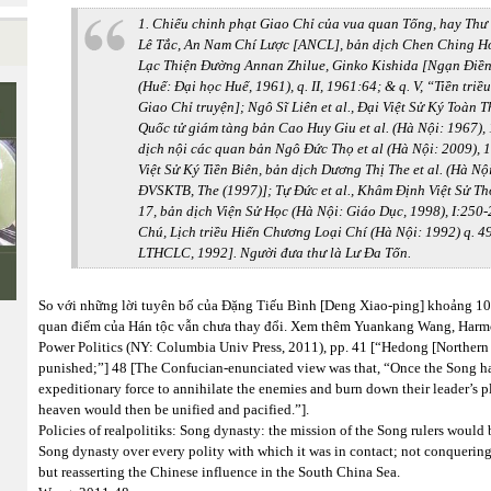
1. Chiếu chinh phạt Giao Chỉ của vua quan Tống, hay Th
Lê Tắc, An Nam Chí Lược [ANCL], bản dịch Chen Ching Ho 
Lạc Thiện Đường Annan Zhilue, Ginko Kishida [Ngạn Điề
(Huế: Đại học Huế, 1961), q. II, 1961:64; & q. V, “Tiền triề
Giao Chỉ truyện]; Ngô Sĩ Liên et al., Đại Việt Sử Ký Toàn
Quốc tử giám tàng bản Cao Huy Giu et al. (Hà Nội: 1967),
dịch nội các quan bản Ngô Đức Thọ et al (Hà Nội: 2009), 1
Việt Sử Ký Tiền Biên, bản dịch Dương Thị The et al. (Hà Nộ
ĐVSKTB, The (1997)]; Tự Đức et al., Khâm Định Việt Sử T
17, bản dịch Viện Sử Học (Hà Nội: Giáo Dục, 1998), I:25
Chú, Lịch triều Hiến Chương Loại Chí (Hà Nội: 1992) q. 4
LTHCLC, 1992]. Người đưa thư là Lư Đa Tốn.
So với những lời tuyên bố của Đặng Tiếu Bình [Deng Xiao-ping] khoảng 10
quan điểm của Hán tộc vẫn chưa thay đổi. Xem thêm Yuankang Wang, Harm
Power Politics (NY: Columbia Univ Press, 2011), pp. 41 [“Hedong [Northern
punished;”] 48 [The Confucian-enunciated view was that, “Once the Song ha
expeditionary force to annihilate the enemies and burn down their leader’s 
heaven would then be unified and pacified.”].
Policies of realpolitiks: Song dynasty: the mission of the Song rulers would b
Song dynasty over every polity with which it was in contact; not conquering b
but reasserting the Chinese influence in the South China Sea.