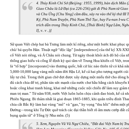
4. Thủy Kinh Chí Sớ (Beijing: 1955, 1999), bản dịch Mão (2
Giao Châu là Lữ Đại (ca 226-256) gửi đi Phù Nam từ Giao
và Chu Ứng [Chu Ying] cầm đầu, xảy ra vào thế kỷ thứ III 
Ký, Phù Nam Truyện, Phù Nam Thổ Tục, hay Fu-nan I-wu Chi
trích dẫn trong Thủy Kinh Chú, [Thái Bình] Ngự Lãm, Nghệ
I], v.. v ..)]
Sử quan Việt chép hai bà Trưng làm một kỉ riêng, như một bước khai phục q
chủ/ bá quyền Hán. Thuật ngữ “độc lập” [independence] của thế kỷ XX-XXI h
cổ Việt nói riêng, và Á Châu nói chung. Từ ngày thoát khỏi ách đô hộ của 
thống giao hiếu và cống lễ định kỳ qui tâm về Trung Hoa khiến cổ Việt, tro
là “tổ hợp” [incorporate] vào thượng quốc, bất cứ lúc nào thiên tử có khả 
5,000-10,000 lạng vàng mỗi năm đời Hậu Lê, kể cả hai pho tượng người cúi 
lấy tự chủ. Trong thời gian chờ đợi được xây dựng một miếu thờ cho dòng họ
đủ cách chia để trị, phân tán sức mạnh của nước chư hầu bằng cách khuyến 
hoặc công khai tranh hùng, khai mở những cuộc nội chiến để làm suy giả
man trị man.” Từ năm 938, nước Việt luôn luôn chịu cảnh đao binh, kể cả 
Phiên Ngung. Bi thảm nhất là giai đoạn 1865-1885, khi quân triều đình Than
chia cắt Bắc Kỳ làm hai vùng “mỏ” và “gạo,” hy vọng “thu hồi” thêm một phầ
Đường—trong khi Tự Đức quở trách các đại thần biết rõ âm mưu cướp đất củ
bụng quân tử” ở Tổng lý Nha môn. (5)
5. Xem, Nguyên Vũ Vũ Ngự Chiêu, “Đất đai Việt Nam bị 