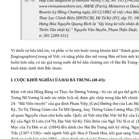
Hợp Lưu Magazine (Fountain Valley, CA), No. 105 (5-6/2009
www.vietnamvanhien.net; AMAE (Paris), Mémoires et Docume
Bourée-Lý Hồng Chương ngày 20/12/1882 về việc chia Bắc
Thực Lục Chính Biên [ĐNTLCB], Đệ Tứ Kỷ [IV], tập 35: 1
Hưng Hóa Nguyễn Quang Bích là “lấy lòng kẻ tiểu nhân đ
Thiên Tân nhật ký;” Nguyễn Văn Huyền, Phạm Thận Duật, 
tr. 301 [289-331].
Vì thiếu tư liệu khả tín, và phần vì bị trói buộc trong khuôn khổ “thánh g
[hagiographies] trong sử Việt, và nặng phần đào mộ trong Hán sử hơn một k
buồn hơn nữa, có tác giả trong nước đã bỏ hẳn chương nói về Hai Bà Trưng—
binh khác dưới thời Bắc thuộc.
I. CUỘC KHỞI NGHĨA CỦA HAI BÀ TRƯNG (40-43):
Khác với nhà Hồng Bàng và Thục An Dương Vương—bị các sử gia thế giới 
Trưng Nữ Vương là một tác nhân lịch sử, được ghi chép trong hầu hết chín
24: “Mã Viện truyện” của gia đình Phạm Việp, [Cựu] Đường thư của Lưu H
Kỳ; Tư Trị Thông Giám của Tư Mã Quang; hay, Thông Giám Cương Mục [T
sử quan Nguyễn chọn như kiểu mẫu. Quốc sử Việt như Đại Việt Sử Ký của L
Kỷ của Ngô Sĩ Liên (1479), Đại Việt Sử Ký Tiền Biên của Ngô Thì Sĩ et al
Mục của Tự Đức et al. (1884) đều dành cho Hai Bà Trưng một kỷ riêng. Ng
Trắc (1307-1336)—một người Việt gốc Hoa ở Thanh Hóa, trôi giạt sang Tru
đính và xuất bản năm 1884—cũng dành cho hai bà Trưng cùng võ công của M