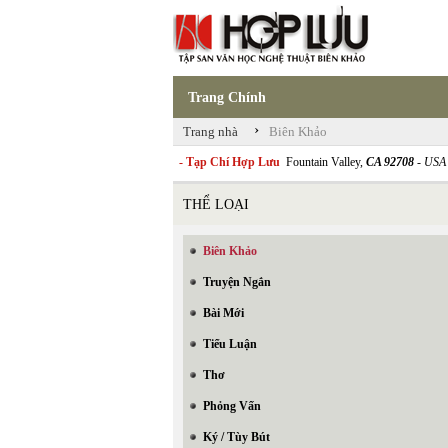
Trang Chính
›
Trang nhà
Biên Khảo
- Tạp Chí Hợp Lưu
Fountain Valley,
CA 92708
- USA
THỂ LOẠI
Biên Khảo
Truyện Ngắn
Bài Mới
Tiểu Luận
Thơ
Phỏng Vấn
Ký / Tùy Bút