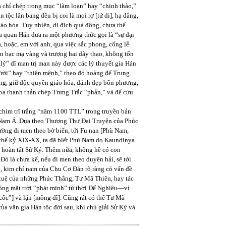
 chỉ chép trong mục “làm loạn” hay “chinh thảo,”
tộc lân bang đều bị coi là mọi rợ [tứ di], hạ đẳng,
áo hóa. Tuy nhiên, di địch quá đông, chưa thể
a quan Hán đưa ra một phương thức gọi là “sự đại
a, hoặc, em với anh, qua việc sắc phong, cống lễ
 ấn bạc mạ vàng và trượng hai dây thao, không tốn
lý” dĩ man trị man này được các lý thuyết gia Hán
ời” hay “thiên mệnh,” theo đó hoàng đế Trung
uông, giữ độc quyền giáo hóa, đánh dẹp bốn phương,
Hoa thanh thản chép Trưng Trắc “phản,” và để cứu
chim trĩ trắng “năm 1100 TTL” trong truyền bản
ông Nam Á. Dựa theo Thượng Thư Đại Truyện của Phúc
ờng đi men theo bờ biển, tới Fu nan [Phù Nam,
 thế kỷ XIX-XX, ta đã biết Phù Nam do Kaundinya
 hoàn tất Sử Ký. Thêm nữa, không hề có con
ó là chưa kể, nếu đi men theo duyên hải, sẽ tới
 kim chỉ nam của Chu Cơ Đán rõ ràng có vấn đề
rí tuệ của những Phúc Thắng, Tư Mã Thiên, hay tác
bóng mặt trời “phát minh” từ thời Đế Nghiêu—vì
ốc”] và lặn [mông dĩ]. Cũng rất có thể Tư Mã
ủa văn gia Hán tộc đời sau, khi chú giải Sử Ký và