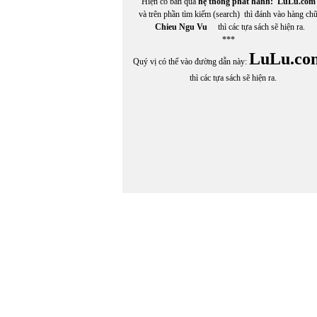
Hiện có bán qua
hệ thống phát hành:
LuLu.com
và trên phần tìm kiếm (search) thì đánh vào hàng ch
Chieu Ngu Vu
thì các tựa sách sẽ hiện ra.
***
LuLu.co
Quý vị có thể vào đường dẫn này:
thì các tựa sách sẽ hiện ra.