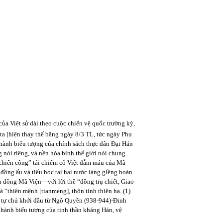
ủa Việt sử dài theo cuộc chiến vệ quốc trường kỳ,
 ta [hiện thay thế bằng ngày 8/3 TL, tức ngày Phụ
hành biểu tượng của chính sách thực dân Đại Hán
ói riêng, và nền hòa bình thế giới nói chung.
hiến công” tái chiếm cổ Việt đẫm máu của Mã
đồng ấu và tiểu học tại hai nước láng giềng hoàn
rụ đồng Mã Viện—với lời thề “đồng trụ chiết, Giao
à “thiên mệnh [tianmeng], thôn tính thiên hạ. (1)
n tự chủ khởi đầu từ Ngô Quyền (938-944)-Đinh
thành biểu tượng của tinh thần kháng Hán, vệ