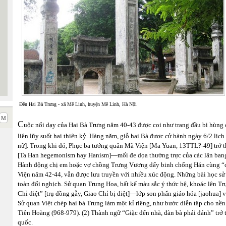
Đền Hai Bà Trưng - xã Mê Linh, huyện Mê Linh, Hà Nội
C
uộc nổi dạy của Hai Bà Trưng năm 40-43 được coi như trang đầu bi hùng c
liên lũy suốt hai thiên kỷ. Hàng năm, giỗ hai Bà được cử hành ngày 6/2 lịch
nữ]. Trong khi đó, Phục ba tướng quân Mã Viện [Ma Yuan, 13TTL?-49] trở t
[Ta Han hegemonism hay Hanism]—mối đe dọa thường trực của các lân bang n
Hành động chị em hoặc vợ chồng Trưng Vương dấy binh chống Hán cùng “c
Viện năm 42-44, vẫn được lưu truyền với nhiều xúc động. Những bài học sử 
toàn đối nghịch. Sử quan Trung Hoa, bất kể màu sắc ý thức hệ, khoác lên T
Chỉ diệt” [trụ đồng gẫy, Giao Chỉ bị diệt]—lớp son phấn giáo hóa [jaohua] v
Sử quan Việt chép hai bà Trưng làm một kỉ riêng, như bước diễn tập cho nề
Tiên Hoàng (968-979). (2) Thành ngữ “Giặc đến nhà, đàn bà phải đánh” trở 
quốc.