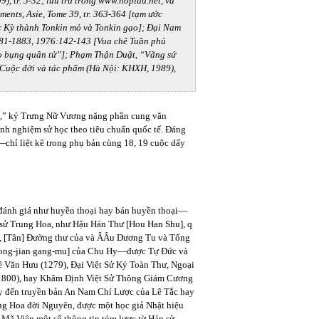
), tr. 5-32; lưu trữ trong www.hopluu.net, và
nts, Asie, Tome 39, tr. 363-364 [tạm ước
 Kỳ thành Tonkin mỏ và Tonkin gạo]; Đại Nam
881-1883, 1976:142-143 [Vua chê Tuần phủ
o bụng quân tử”]; Phạm Thận Duật, “Vãng sứ
Cuộc đời và tác phẩm (Hà Nội: KHXH, 1989),
iáo,” kỷ Trưng Nữ Vương nặng phần cung văn
inh nghiệm sử học theo tiêu chuẩn quốc tế. Đáng
chỉ liệt kê trong phụ bản cùng 18, 19 cuộc dấy
đánh giá như huyền thoại hay bán huyền thoại—
h sử Trung Hoa, như Hậu Hán Thư [Hou Han Shu], q
ú, [Tân] Đường thư của và ÂÂu Dương Tu và Tống
ong-jian gang-mu] của Chu Hy—được Tự Đức và
ê Văn Hưu (1279), Đại Việt Sử Ký Toàn Thư, Ngoại
. (1800), hay Khâm Định Việt Sử Thông Giám Cương
ay đến truyền bản An Nam Chí Lược của Lê Tắc hay
ng Hoa đời Nguyên, được một học giả Nhật hiệu
ã Viện một số thông tin tóm lược từ Hán sử.