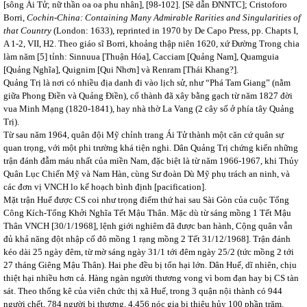
[sông Ái Tử; nữ thần oa oa phu nhân], [98-102]. [Sẽ dẫn ĐNNTC]; Cristoforo
Borri,
Cochin-China: Containing Many Admirable Rarities and Singularities of
that Country
(London: 1633), reprinted in 1970 by De Capo Press, pp. Chapts I,
A 1-2, VII, H2. Theo giáo sĩ Borri, khoảng thập niên 1620, xứ Đường Trong chia
làm năm [5] tỉnh: Sinnuua [Thuận Hóa], Cacciam [Quảng Nam], Quamguia
[Quảng Nghĩa], Quignim [Qui Nhơn] và Renram [Thái Khang?].
Quảng Trị là nơi có nhiều địa danh đi vào lịch sử, như “Phá Tam Giang” (nằm
giữa Phong Điền và Quảng Điền), cổ thành đã xây bằng gạch từ năm 1827 đời
vua Minh Mạng (1820-1841), hay nhà thờ La Vang (2 cây số ở phía tây Quảng
Trị).
Từ sau năm 1964, quân đội Mỹ chỉnh trang Ái Tử thành một căn cứ quân sự
quan trọng, với một phi trường khá tiện nghi. Dân Quảng Trị chứng kiến những
trận đánh đẫm máu nhất của miền Nam, đặc biệt là từ năm 1966-1967, khi Thủy
Quân Lục Chiến Mỹ và Nam Hàn, cùng Sư đoàn Dù Mỹ phụ trách an ninh, và
các đơn vị VNCH lo kế hoạch bình định [pacification].
Mặt trận Huế được CS coi như trọng điểm thứ hai sau Sài Gòn của cuộc Tổng
Công Kích-Tổng Khởi Nghĩa Tết Mậu Thân. Mặc dù từ sáng mồng 1 Tết Mậu
Thân VNCH [30/1/1968], lệnh giới nghiêm đã được ban hành, Cộng quân vẫn
đủ khả năng đột nhập cố đô mồng 1 rạng mồng 2 Tết 31/12/1968]. Trận đánh
kéo dài 25 ngày đêm, từ mờ sáng ngày 31/1 tới đêm ngày 25/2 (tức mồng 2 tới
27 tháng Giêng Mậu Thân). Hai phe đều bị tổn hại lớn. Dân Huế, dĩ nhiên, chịu
thiệt hại nhiều hơn cả. Hàng ngàn người thương vong vì bom đạn hay bị CS tàn
sát. Theo thống kê của viên chức thị xã Huế, trong 3 quận nội thành có 944
người chết, 784 người bị thương. 4,456 nóc gia bị thiêu hủy 100 phần trăm.