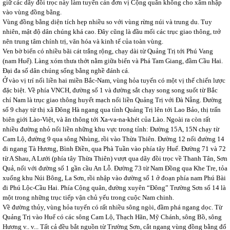
giữ các dãy đồi trọc này làm tuyến cản đơn vị Cộng quân không cho xâm nhập
vào vùng đồng bằng.
Vùng đồng bằng diện tích hẹp nhiều so với vùng rừng núi và trung du. Tuy
nhiên, mật độ dân chúng khá cao. Đây cũng là đầu mối các trục giao thông, trở
nên trung tâm chính trị, văn hóa và kinh tế của toàn vùng.
Ven bờ biển có nhiều bãi cát trắng rộng, chạy dài từ Quảng Trị tới Phú Vang
(nam Huế). Làng xóm thưa thớt nằm giữa biển và Phá Tam Giang, đầm Cầu Hai.
Đại đa số dân chúng sống bằng nghề đánh cá.
Ở vào vị trí nối liền hai miền Bắc-Nam, vùng hỏa tuyến có một vị thế chiến lược
đặc biệt. Về phía VNCH, đường số 1 và đường sắt chạy song song suốt từ Bắc
chí Nam là trục giao thông huyết mạch nối liền Quảng Trị với Đà Nẵng. Đường
số 9 chạy từ thị xã Đông Hà ngang qua tỉnh Quảng Trị lên tới Lao Bảo, thị trấn
biên giới Lào-Việt, và ăn thông tới Xa-va-na-khét của Lào. Ngoài ra còn rất
nhiều đường nhỏ nối liền những khu vực trong tỉnh: Đường 15A, 15N chạy từ
Cam Lộ, đường 9 qua sông Nhùng, rồi vào Thừa Thiên. Đường 12 nối đường 14
đi ngang Tà Hương, Bình Điền, qua Phà Tuần vào phía tây Huế. Đường 71 và 72
từ A Shau, A Lưới (phía tây Thừa Thiên) vượt qua dãy đồi trọc về Thanh Tân, Sơn
Quả, nối với đường số 1 gần cầu An Lỗ. Đường 73 từ Nam Đồng qua Khe Tre, tỏa
xuống khu Núi Bông, La Sơn, rồi nhập vào đường số 1 ở đoạn phía nam Phú Bài
đi Phú Lộc-Cầu Hai. Phía Cộng quân, đường xuyên “Đông” Trường Sơn số 14 là
một trong những trục tiếp vận chủ yếu trong cuộc Nam chinh.
Về đường thủy, vùng hỏa tuyến có rất nhiều sông ngòi, đầm phá ngang dọc. Từ
Quảng Trị vào Huế có các sông Cam Lộ, Thạch Hãn, Mỹ Chánh, sông Bồ, sông
Hương v.. v... Tất cả đều bắt nguồn từ Trường Sơn, cắt ngang vùng đồng bằng đổ