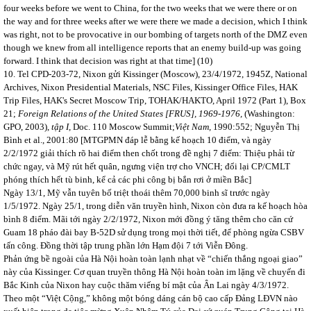
four weeks before we went to China, for the two weeks that we were there or on
the way and for three weeks after we were there we made a decision, which I think
was right, not to be provocative in our bombing of targets north of the DMZ even
though we knew from all intelligence reports that an enemy build-up was going
forward. I think that decision was right at that time] (10)
10. Tel CPD-203-72, Nixon gửi Kissinger (Moscow), 23/4/1972, 1945Z, National
Archives, Nixon Presidential Materials, NSC Files, Kissinger Office Files, HAK
Trip Files, HAK's Secret Moscow Trip, TOHAK/HAKTO, April 1972 (Part 1), Box
21;
Foreign Relations of the United States [FRUS], 1969-1976,
(Washington:
GPO, 2003),
tập I,
Doc. 110 Moscow Summit;
Việt Nam,
1990:552; Nguyễn Thị
Bình et al., 2001:80 [MTGPMN đáp lễ bằng kế hoạch 10 điểm, và ngày
2/2/1972 giải thích rõ hai điểm then chốt trong đề nghị 7 điểm: Thiệu phải từ
chức ngay, và Mỹ rút hết quân, ngưng viện trợ cho VNCH; đổi lại CP/CMLT
phóng thích hết tù binh, kể cả các phi công bị bắn rơi ở miền Bắc]
Ngày 13/1, Mỹ vẫn tuyên bố triệt thoái thêm 70,000 binh sĩ trước ngày
1/5/1972. Ngày 25/1, trong diễn văn truyền hình, Nixon còn đưa ra kế hoạch hòa
bình 8 điểm. Mãi tới ngày 2/2/1972, Nixon mới đồng ý tăng thêm cho căn cứ
Guam 18 pháo đài bay B-52D sử dụng trong mọi thời tiết, để phòng ngừa CSBV
tấn công. Đồng thời tập trung phần lớn Hạm đội 7 tới Viễn Đông.
Phản ứng bề ngoài của Hà Nội hoàn toàn lạnh nhạt về “chiến thắng ngoại giao”
này của Kissinger. Cơ quan truyền thông Hà Nội hoàn toàn im lặng về chuyến đi
Bắc Kinh của Nixon hay cuộc thăm viếng bí mật của Ân Lai ngày 4/3/1972.
Theo một “Việt Cộng,” không một bóng dáng cán bộ cao cấp Đảng LĐVN nào