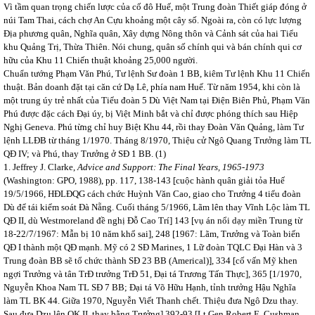
Vì tầm quan trọng chiến lược của cố đô Huế, một Trung đoàn Thiết giáp đóng ở
núi Tam Thai, cách chợ An Cựu khoảng một cây số. Ngoài ra, còn có lực lượng
Địa phương quân, Nghĩa quân, Xây dựng Nông thôn và Cảnh sát của hai Tiểu
khu Quảng Trị, Thừa Thiên. Nói chung, quân số chính qui và bán chính qui cơ
hữu của Khu 11 Chiến thuật khoảng 25,000 người.
Chuẩn tướng Phạm Văn Phú, Tư lệnh Sư đoàn 1 BB, kiêm Tư lệnh Khu 11 Chiến
thuật. Bản doanh đặt tại căn cứ Dạ Lê, phía nam Huế. Từ năm 1954, khi còn là
một trung úy trẻ nhất của Tiểu đoàn 5 Dù Việt Nam tại Điện Biên Phủ, Phạm Văn
Phú được đặc cách Đại úy, bị Việt Minh bắt và chỉ được phóng thích sau Hiệp
Nghị Geneva. Phú từng chỉ huy Biệt Khu 44, rồi thay Đoàn Văn Quảng, làm Tư
lệnh LLĐB từ tháng 1/1970. Tháng 8/1970, Thiệu cử Ngô Quang Trưởng làm TL
QĐ IV; và Phú, thay Trưởng ở SĐ 1 BB. (1)
1. Jeffrey J. Clarke,
Advice and Support: The Final Years, 1965-1973
(Washington: GPO, 1988), pp. 117, 138-143 [cuộc hành quân giải tỏa Huế
19/5/1966, HĐLĐQG cách chức Huỳnh Văn Cao, giao cho Trưởng 4 tiểu đoàn
Dù để tái kiểm soát Đà Nẵng. Cuối tháng 5/1966, Lãm lên thay Vĩnh Lộc làm TL
QĐ II, dù Westmoreland đề nghị Đỗ Cao Trí] 143 [vụ án nổi dạy miền Trung từ
18-22/7/1967: Mẫn bị 10 năm khổ sai], 248 [1967: Lãm, Trưởng và Toàn biến
QĐ I thành một QĐ mạnh. Mỹ có 2 SĐ Marines, 1 Lữ đoàn TQLC Đại Hàn và 3
Trung đoàn BB sẽ tổ chức thành SĐ 23 BB (Americal)], 334 [cố vấn Mỹ khen
ngợi Trưởng và tân TrĐ trưởng TrĐ 51, Đại tá Trương Tấn Thực], 365 [1/1970,
Nguyễn Khoa Nam TL SĐ 7 BB; Đại tá Võ Hữu Hạnh, tỉnh trưởng Hậu Nghĩa
làm TL BK 44. Giữa 1970, Nguyễn Viết Thanh chết. Thiệu đưa Ngô Dzu thay.
Sau đưa Dzu lên QK II, thay bằng Trưởng] 392-93 [Lt Gen Robert E. Cushman