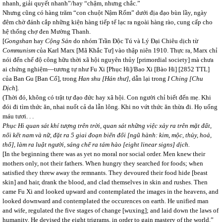
nhanh, giải quyết nhanh”/hay “chậm, nhưng chắc.”
Nhưng cũng có hàng trăm “con chuột Nậm Rốm” dưới địa đạo bùn lầy, ngày
đêm chờ đánh cắp những kiện hàng tiếp tế lạc ra ngoài hàng rào, cung cấp cho
hệ thống chợ đen Mường Thanh.
[
Gongshan
hay
Cộng Sản
do nhóm Trần Độc Tú và Lý Đại Chiêu dịch từ
Communism
của Karl Marx [Mã Khắc Tư] vào thập niên 1910. Thực ra, Marx chỉ
nói đến chế độ công hữu thời xã hội nguyên thủy [primordial society] mà chưa
ai chứng nghiệm—tương tự như Fu Xi [Phục Hi]/Bao Xi [Bào Hi] [2852 TTL]
của Ban Gu [Ban Cố], trong
Han shu [Hán thư]
, dẫn lại trong
I Ching [Chu
Dịch
].
(Thời đó, không có trật tự đạo đức hay xã hội. Con người chỉ biết đến mẹ. Khi
đói đi tìm thức ăn, nhai nuốt cả da lẫn lông. Khi no vứt thức ăn thừa đi. Họ uống
máu tươi. . .
Phục Hi quan sát khí tượng trên trời, quan sát những việc xảy ra trên mặt đất,
nối kết nam và nữ, đặt ra 5 giai đoạn biến đổi [ngũ hành: kim, mộc, thủy, hoả,
thổ], làm ra luật người, sáng chế ra tám hào [eight linear signs] dịch.
[In the beginning there was as yet no moral nor social order. Men knew their
mothers only, not their fathers. When hungry they searched for foods; when
satisfied they threw away the remnants. They devoured their food hide [beast
skin] and hair, drank the blood, and clad themselves in skin and rushes. Then
came Fu Xi and looked upward and contemplated the images in the heavens, and
looked downward and contemplated the occurences on earth. He unified man
and wife, regulated the five stages of change [wuxing]; and laid down the laws of
humanity. He devised the eight trigrams, in order to gain mastery of the world.”