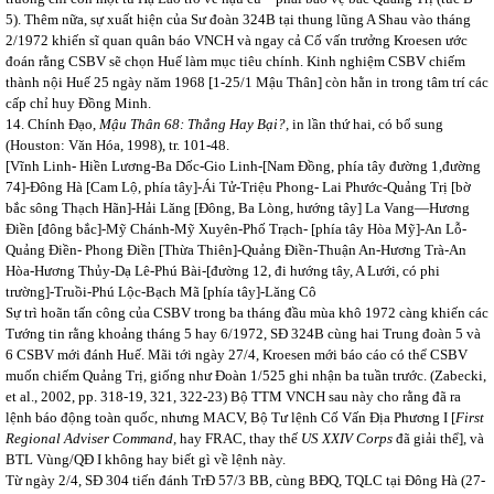
5). Thêm nữa, sự xuất hiện của Sư đoàn 324B tại thung lũng A Shau vào tháng
2/1972 khiến sĩ quan quân báo VNCH và ngay cả Cố vấn trưởng Kroesen ước
đoán rằng CSBV sẽ chọn Huế làm mục tiêu chính. Kinh nghiệm CSBV chiếm
thành nội Huế 25 ngày năm 1968 [1-25/1 Mậu Thân] còn hằn in trong tâm trí các
cấp chỉ huy Đồng Minh.
14. Chính Đạo,
Mậu Thân 68: Thắng Hay Bại?,
in lần thứ hai, có bổ sung
(Houston: Văn Hóa, 1998), tr. 101-48.
[Vĩnh Linh- Hiền Lương-Ba Dốc-Gio Linh-[Nam Đồng, phía tây đường 1,đường
74]-Đông Hà [Cam Lộ, phía tây]-Ái Tử-Triệu Phong- Lai Phước-Quảng Trị [bờ
bắc sông Thạch Hãn]-Hải Lăng [Đông, Ba Lòng, hướng tây] La Vang—Hương
Điền [đông bắc]-Mỹ Chánh-Mỹ Xuyên-Phố Trạch- [phía tây Hòa Mỹ]-An Lỗ-
Quảng Điền- Phong Điền [Thừa Thiên]-Quảng Điền-Thuận An-Hương Trà-An
Hòa-Hương Thủy-Dạ Lê-Phú Bài-[đường 12, đi hướng tây, A Lưới, có phi
trường]-Truồi-Phú Lộc-Bạch Mã [phía tây]-Lăng Cô
Sự trì hoãn tấn công của CSBV trong ba tháng đầu mùa khô 1972 càng khiến các
Tướng tin rằng khoảng tháng 5 hay 6/1972, SĐ 324B cùng hai Trung đoàn 5 và
6 CSBV mới đánh Huế. Mãi tới ngày 27/4, Kroesen mới báo cáo có thể CSBV
muốn chiếm Quảng Trị, giống như Đoàn 1/525 ghi nhận ba tuần trước. (Zabecki,
et al., 2002, pp. 318-19, 321, 322-23) Bộ TTM VNCH sau này cho rằng đã ra
lệnh báo động toàn quốc, nhưng MACV, Bộ Tư lệnh Cố Vấn Địa Phương I [
First
Regional Adviser Command,
hay FRAC, thay thế
US XXIV Corps
đã giải thể], và
BTL Vùng/QĐ I không hay biết gì về lệnh này.
Từ ngày 2/4, SĐ 304 tiến đánh TrĐ 57/3 BB, cùng BĐQ, TQLC tại Đông Hà (27-