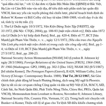
“quả đấm chủ lực,” với 12 đại đơn vị Quân Đội Nhân Dân [QĐND] từ Bắc Việt,
Hạ Lào và Căm Bốt tràn vào nội địa, để tiêu diệt một phần sinh lực quân đội
VNCH, làm suy yếu các tuyến phòng thủ chiến lược, phá kế hoạch bình định do
Robert W. Komer và Bill Colby chỉ huy từ năm 1966-1969, và nổi dạy ở các thị
xã, tỉnh lỵ và thị trấn. (1)
1. Thư Lê Duẩn ngày 10/3/1972,
Văn Kiện Đảng Toàn Tập
[
VKĐTT], tập
33:1972,
(Hà Nội: CTQG, 2004), pp. 186-93
[mặt trận chính trị]
; Điện năm 1972
của Lê Duẩn [v/v ký hiệp định Paris];
Ibid., pp. 420-4; Điện số 77, BCT [Sáu
Mạnh] gửi Phạm Văn Thiện, v.. v..., ngày 12/1/1972,
[Yêu cầu trao cho Nguyễn
Văn Linh phụ trách mặt trận chính trị trong cuộc tấn công sắp tới];
Ibid., pp.1-
4; và Điện số 119, BCT [Sáu Mạnh] gửi Phạm Văn Thiện, v.. v..., ngày
27/3/1972; Ibid., pp. 206-23.
National Security Action Memorandum [NSAM] 343 (Lyndon B. Johnson ký
ngày 28/3/1966);
Foreign Relations of the United States [FRUS], 1964-1968,
IV: 1966
(Washington: GPO, 1998), pp. 302-3 [Doc 102]; NSAM 392 (9/5/1967)
[bổ nhiệm Komer];
The Pentagon Papers
(Gravel), II:428; William Colby,
Lost
Victory
(Chicago: Contemporary Books. 1989).
Thứ Tư, 20/12/1967,
Sài Gòn
chính thức phát động kế hoạch Phượng Hoàng, dịch sang Mỹ ngữ là Phoenix.
Qui tụ tất cả các cơ quan chống Cộng quân và dân sự Mỹ-Việt (CIA, MACV, AID,
Cảnh Sát, An Ninh Quân Đội, Phát Triển Nông Thôn, Chieu Hoi, PRUs, Quân lực
VNCH); Memorandum from Leonhart to Rostow, November 8; Johnson Library,
National Security File, Country File, Vietnam, I C (2). Trong buổi nói chuyện với
Bunker và Komer, Thiệu tiết lộ sẽ giao cho Tư lệnh SĐ điều khiển chương trình