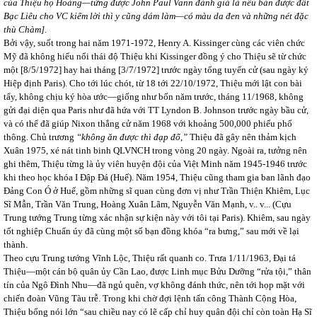
của Thiệu họ Hoàng—từng được John Paul Vann đánh giá là nếu bán được đất
Bạc Liêu cho VC kiếm lời thì y cũng dám làm—có màu da đen và những nét đặc
thù Chàm].
Bởi vậy, suốt trong hai năm 1971-1972, Henry A. Kissinger cùng các viên chức
Mỹ đã không hiểu nổi thái độ Thiệu khi Kissinger đồng ý cho Thiệu sẽ từ chức
một [8/5/1972] hay hai tháng [3/7/1972] trước ngày tổng tuyển cử (sau ngày ký
Hiệp định Paris). Cho tới lúc chót, từ 18 tới 22/10/1972, Thiệu mới lật con bài
tẩy, không chịu ký hòa ước—giống như bốn năm trước, tháng 11/1968, không
gửi đại diện qua Paris như đã hứa với TT Lyndon B. Johnson trước ngày bầu cử,
và có thể đã giúp Nixon thắng cử năm 1968 với khoảng 500,000 phiếu phổ
thông. Chủ trương
“không ăn được thì đạp đổ,”
Thiệu đã gây nên thảm kịch
Xuân 1975, xé nát tinh binh QLVNCH trong vòng 20 ngày. Ngoài ra, tưởng nên
ghi thêm, Thiệu từng là ủy viên huyện đội của Việt Minh năm 1945-1946 trước
khi theo học khóa I Đập Đá (Huế). Năm 1954, Thiệu cũng tham gia ban lãnh đạo
Đảng Con Ó ở Huế, gồm những sĩ quan cùng đơn vị như Trần Thiện Khiêm, Lục
Sĩ Mẫn, Trần Văn Trung, Hoàng Xuân Lãm, Nguyễn Văn Mạnh, v.. v... (Cựu
Trung tướng Trung từng xác nhận sự kiện này với tôi tại Paris). Khiêm, sau ngày
tốt nghiệp Chuẩn úy đã cùng một số bạn đồng khóa “ra bưng,” sau mới về lại
thành.
Theo cựu Trung tướng Vĩnh Lộc, Thiệu rất quanh co. Trưa 1/11/1963, Đại tá
Thiệu—một cán bộ quân ủy Cần Lao, được Linh mục Bửu Dưỡng “rửa tội,” thân
tín của Ngô Đình Nhu—đã ngủ quên, vợ không đánh thức, nên tới họp mặt với
chiến đoàn Vũng Tàu trễ. Trong khi chờ đợi lệnh tấn công Thành Cộng Hòa,
Thiệu bổng nói lớn “sau chiều nay có lẽ cấp chỉ huy quân đội chỉ còn toàn Hạ Sĩ