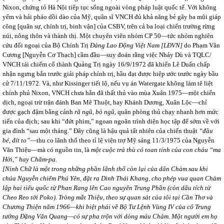
Nixon, chứng tỏ Hà Nội tiếp tục sống ngoài vòng pháp luật quốc tế. Với không
yểm và hải pháo dồi dào của Mỹ, quân sĩ VNCH đủ khả năng bẻ gãy ba mũi giáp
công [quân sự, chính trị, binh vận] của CSBV, trên cả ba loại chiến trường rừng
núi, nông thôn và thành thị. Một chuyên viên nhóm CP 50—tức nhóm nghiên
cứu đối ngoại của Bộ Chính Trị
Đảng Lao Động Việt Nam [LĐVN]
do Phạm Văn
Cương [Nguyễn Cơ Thạch] cầm đầu—suy đoán rằng việc Nhảy Dù và TQLC/
VNCH tái chiếm cổ thành Quảng Trị ngày 16/9/1972 đã khiến Lê Duẩn chấp
nhận ngưng bắn trước giải pháp chính trị, hầu đạt được hiệp ước trước ngày bầu
cử 7/11/1972. Và, như Kissinger tiết lộ, nếu vụ án Watergate không làm tê liệt
chính phủ Nixon, VNCH chưa hẳn đã thất thủ vào mùa Xuân 1975—một chiến
dịch, ngoại trừ trận đánh Ban Mê Thuột, hay Khánh Dương, Xuân Lộc—chỉ
được gạch đậm bằng cảnh
rã ngũ, bỏ ngũ,
quân phòng thủ chạy nhanh hơn mức
tiến của địch; sau khi “đứt phim,” ngoan ngoãn trình diện học tập để sớm về với
gia đình “sau một tháng.” Đây cũng là hậu quả tất nhiên của chiến thuật
“đầu
bé, đít to”
—thu co lãnh thổ theo tỉ lệ viện trợ Mỹ sáng 11/3/1975 của Nguyễn
Văn Thiệu—mà có nguồn tin, là
một cuộc trả thù có toan tính của con cháu “ma
Hời,” hay Chăm-pa.
[Ninh Chữ là một trong những phần lãnh thổ còn lại của dân Chàm sau khi
chúa Nguyễn chiếm Phú Yên, đặt ra Dinh Thái Khang, cho phép vua quan Chàm
lập hai tiểu quốc từ Phan Rang lên Cao nguyên Trung Phần (còn dấu tích từ
Cheo Reo tới Poko). Tròng mắt Thiệu, theo sự quan sát của tôi tại Cần Thơ và
Chương Thiện năm 1966—khi biệt phái về Bộ Tư Lệnh Vùng IV của cố Trung
tướng Đặng Văn Quang—có sự pha trộn với dòng máu Chàm. Một người em họ