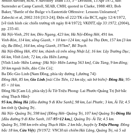
Senior Adviser, MACV Advisory Team 155, 3
Division, 13 Apr 1972, sub:
Surrender at Camp Carroll, SEAB, CMH; quoted in Clarke, 1988:483; Bob
Baker, “Battle of the Bulge v/s Eastertide Offensive: Lessons Unlearned;”
Zabecki et al, 2002:316 [313-24]; Điện số 222/TK của BCT
,
ngày 12/4/1972,
[về tình hình các chiến trường tới ngày 8/4/1972];
VKĐTT, tập 33:1972,
(2004),
pp. 235-41.
Hà Nội-Vinh, 291 km; Đèo Ngang, 423 km; Hà Nội-Đồng Hới, 491 km.
Vinh-Ròn, 114 km; sông Gianh, + 10 km=124 km; ngã ba Thọ Đơn, 157 km [3 km
tây, Ba Đồn], 164 km, sông Gianh, 197km7, Bố Trạch.
Hà Nội-Đồng Hới, 491 km; thành cũ trên sông Nhật Lệ; 16 km: Lũy Trường Dục;
66 km, Vĩnh Linh; 72 km, cầu Hiền Lương.
[Vĩnh Linh- Hiền Lương-
[Hà Nội- Hiền Lương 563 km], Cửa Tùng, 9 km đông;
30 km ngoài biển, đảo Côn Cỏ];
Ba Dốc-Gio Linh-[Nam Đồng, phía tây đường 1,đường 74]-
Đồng Hới, 85 km,
Gio Linh
[núi Cồn Tiên, 12 km tây; sát bờ biển]-
Đông Hà
; 95-
85 = 10 km.
Đông Hà [Cam Lộ, phía tây]-Ái Tử-Triệu Phong- Lai Phước-Quảng Trị [bờ bắc
sông Thạch Hãn]-
95 km, Đông Hà
[đầu đường 9 đi Khe Sanh], 98 km, Lai Phước; 3 km, Ái Tử; 4.5
km tỉnh lỵ Quảng Trị..
Hà Nội- Quảng Trị, 598 km] [Đồng Hới- Quảng Trị, 107 km] Quảng Trị-
Đông Hà
[đầu đường 9 đi Khe Sanh, 107-
95=12 km,
], Quảng Trị- Ái Tử; 4.5 km.
Quảng Trị, 598 km trên sông Thạch Hãn. 2 km bắc, huyện lỵ
Triệu Phong
. Đông
bắc 18 km,
Cửa Việt
). [9/1972: VNCH tái chiếm Hải Lăng, Quảng Trị, và 5 xã