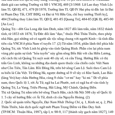
đánh giá cao tướng Trưởng và SĐ 1 VNCH], 469 [3/1968: Lữ Lan thay Vĩnh Lộc
làm TL QĐ II], 471, 479 [8/1970, Trưởng làm TL QĐ IV. Hai phụ tá đắc lực là Đại
tá Phạm Duy Tất, CHT BĐQ, và Đại tá Vũ Hữu Gia, chỉ huy trưởng Thiết kỵ],
484 [Trưởng thay Lãm làm TL QĐ I], 481-85 [Quang Tri], 484-85 [QK II), 485-90
[An Loc]
Quảng Trị—đời Gia Long đặt làm Dinh, năm 1827 đổi làm trấn, năm 1832 thành
tỉnh, từ 1853 tới 1876, Tự Đức đổi làm “đạo,” thuộc Phủ Thừa Thiên, theo phép
nhà Hán, gọi những xứ có người sắc tộc sống chung với người Kinh—là tỉnh đầu
tiên của VNCH ở phía Nam vĩ tuyến 17. (2) Từ năm 1954, phần lãnh thổ phía bắc
Quảng Trị, tức Vĩnh Linh bị ghép vào tỉnh Quảng Bình. Phần còn lại phía nam
vùng phi quân sự tỉnh “hỏa tuyến” này gồm sông Bến Hải với cầu Hiền Lương,
chỉ cách thị xã Quảng Trị suýt soát 40 cây số, và cửa Tùng. Hướng Bắc có thị
trấn Gio Linh, không xa những địa danh quen thuộc của chiến cuộc Việt Nam
như Cồn Tiên, Tân Lâm. Rồi Đông Hà, trên bờ sông Cam Lộ. Suôi theo Cam Lộ
ra biển là Cửa Việt. Từ Đông Hà, ngược đường số 9 về tây có Khe Sanh, Lao Bảo
(làng Vei) hay châu Hướng Hóa, cùng 9 châu “cơ mi” hay “ki mi.” Đi về phía
nam, theo Quốc lộ 1, tới Ái Tử, ngã ba Lai Phước, nơi có ngã ba rẽ vào tỉnh lỵ
Quảng Trị, La Vang, Triệu Phong, Hải Lăng, Mỹ Chánh, Quảng Điền.
Thị xã Quảng Trị nằm trên bờ sông Thạch Hãn, cách Hà Nội 598 cây số Quốc lộ
1. 5 cây số hướng Bắc có Ái Tử, dinh cũ của Nguyễn Hoàng. (2)
2. Quốc sử quán triều Nguyễn,
Đại Nam Nhất Thống Chí,
q. 1, Kinh sư, q. 2, Phủ
Thừa Thiên, bản dịch quốc ngữ mới Phạm Trọng Điềm và Đào Duy Anh
(TP/HCM: Thuận Hóa, 1997), tập I, tr. 98-9, 117 [thành xây gạch năm 1827], 149