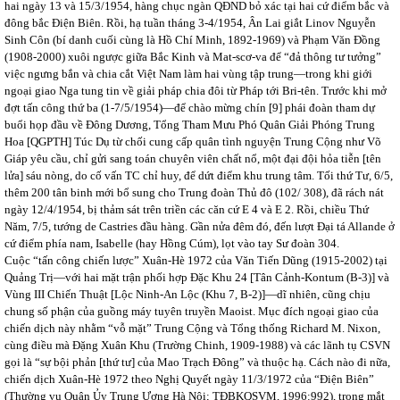
hai ngày 13 và 15/3/1954, hàng chục ngàn QĐND bỏ xác tại hai cứ điểm bắc và
đông bắc Điện Biên. Rồi, hạ tuần tháng 3-4/1954, Ân Lai giắt Linov Nguyễn
Sinh Côn (bí danh cuối cùng là Hồ Chí Minh, 1892-1969) và Phạm Văn Đồng
(1908-2000) xuôi ngược giữa Bắc Kinh và Mat-scơ-va để “đả thông tư tưởng”
việc ngưng bắn và chia cắt Việt Nam làm hai vùng tập trung—trong khi giới
ngoại giao Nga tung tin về giải pháp chia đôi từ Pháp tới Bri-tên. Trước khi mở
đợt tấn công thứ ba (1-7/5/1954)—để chào mừng chín [9] phái đoàn tham dự
buổi họp đầu về Đông Dương, Tổng Tham Mưu Phó Quân Giải Phóng Trung
Hoa [QGPTH] Túc Dụ từ chối cung cấp quân tình nguyện Trung Cộng như Võ
Giáp yêu cầu, chỉ gửi sang toán chuyên viên chất nổ, một đại đội hỏa tiễn [tên
lửa] sáu nòng, do cố vấn TC chỉ huy, để dứt điểm khu trung tâm. Tối thứ Tư, 6/5,
thêm 200 tân binh mới bổ sung cho Trung đoàn Thủ đô (102/ 308), đã rách nát
ngày 12/4/1954, bị thảm sát trên triền các căn cứ E 4 và E 2. Rồi, chiều Thứ
Năm, 7/5, tướng de Castries đầu hàng. Gần nửa đêm đó, đến lượt Đại tá Allande ở
cứ điểm phía nam, Isabelle (hay Hồng Cúm), lọt vào tay Sư đoàn 304.
Cuộc “tấn công chiến lược” Xuân-Hè 1972 của Văn Tiến Dũng (1915-2002) tại
Quảng Trị—với hai mặt trận phối hợp Đặc Khu 24 [Tân Cảnh-Kontum (B-3)] và
Vùng III Chiến Thuật [Lộc Ninh-An Lộc (Khu 7, B-2)]—dĩ nhiên, cũng chịu
chung số phận của guồng máy tuyên truyền Maoist. Mục đích ngoại giao của
chiến dịch này nhằm “vỗ mặt” Trung Cộng và Tổng thống Richard M. Nixon,
cùng điều mà Đặng Xuân Khu (Trường Chinh, 1909-1988) và các lãnh tụ CSVN
gọi là “sự bội phản [thứ tư] của Mao Trạch Đông” và thuộc hạ. Cách nào đi nữa,
chiến dịch Xuân-Hè 1972 theo Nghị Quyết ngày 11/3/1972 của “Điện Biên”
(Thường vụ Quân Ủy Trung Ương Hà Nội; TĐBKQSVM, 1996:992), trong mắt