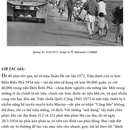
©
Quang Tri 4/10/1972- Image by
Bettmann/ CORBIS
LỜI TÁC GIẢ:
Đ
ã 40 năm trôi qua, kể từ mùa Xuân-Hè rực lửa 1972. Trận đánh còn to hơn
Điện Biên Phủ 1954 này—thí dụ như sử dụng tới hơn 90,000 quân, so với
40,000 trong trận Điện Biên Phủ—chưa được nghiên cứu tường tận. Một trong
những lý do chính là
tài liệu
; chính xác hơn,
thiếu tài liệu khả tín,
và
quá nhiều
cung văn
hay
đào mộ.
Trận chiến Quốc-Cộng 1945-1975 là một trận chiến bị ô
nhiễm nặng hệ tuyên truyền kiểu Maoist—tức phe
tự nhận
“Cộng Sản” không
thể thua, chỉ có thể toàn thắng, vô địch. Với những “anh hùng” lấy thân chèn
pháo, khi các đại đoàn 312 và 351 phải đưa pháo lên cao địa, rồi từ ngày
26/1/1954 lại phải kéo pháo ra, trí trên các đỉnh cao phía đông. Hay chặt đứt
cánh tay bị thương để lao vào mục tiêu cho nhanh, gọn, bất kể theo lối “đánh