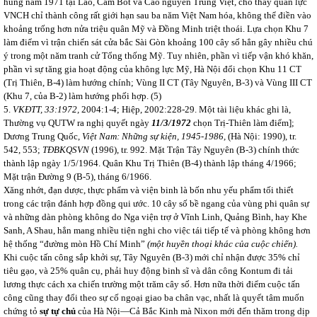
hùng năm 1971 tại Lào, Căm Bốt và Cao nguyên Trung Việt, cho thấy quân lực
VNCH chỉ thành công rất giới hạn sau ba năm Việt Nam hóa, không thể điền vào
khoảng trống hơn nửa triệu quân Mỹ và Đồng Minh triệt thoái. Lựa chọn Khu 7
làm điểm vì trận chiến sát cửa bắc Sài Gòn khoảng 100 cây số hẳn gây nhiều chú
ý trong một năm tranh cử Tổng thống Mỹ. Tuy nhiên, phần vì tiếp vận khó khăn,
phần vì sự tăng gia hoạt động của không lực Mỹ, Hà Nội đổi chọn Khu 11 CT
(Trị Thiên, B-4) làm hướng chính; Vùng II CT (Tây Nguyên, B-3) và Vùng III CT
(Khu 7, của B-2) làm hướng phối hợp. (5)
5.
VKĐTT, 33:1972,
2004:1-4; Hiệp, 2002:228-29. Một tài liệu khác ghi là,
Thường vụ QUTW ra nghị quyết ngày
11/3/1972
chọn Trị-Thiên làm điểm];
Dương Trung Quốc,
Việt Nam: Những sự kiện, 1945-1986,
(Hà Nội: 1990), tr.
542, 553;
TĐBKQSVN
(1996), tr. 992. Mặt Trận Tây Nguyên (B-3) chính thức
thành lập ngày 1/5/1964. Quân Khu Trị Thiên (B-4) thành lập tháng 4/1966;
Mặt trận Đường 9 (B-5), tháng 6/1966.
Xăng nhớt, đạn dược, thực phẩm và viện binh là bốn nhu yếu phẩm tối thiết
trong các trận đánh hợp đồng qui ước. 10 cây số bề ngang của vùng phi quân sự
và những dàn phòng không do Nga viện trợ ở Vĩnh Linh, Quảng Bình, hay Khe
Sanh, A Shau, hẳn mang nhiều tiện nghi cho việc tái tiếp tế và phòng không hơn
hệ thống “đường mòn Hồ Chí Minh”
(một huyền thoại khác của cuộc chiến).
Khi cuộc tấn công sắp khởi sự, Tây Nguyên (B-3) mới chỉ nhận được 35% chỉ
tiêu gạo, và 25% quân cụ, phải huy động binh sĩ và dân công Kontum đi tải
lương thực cách xa chiến trường một trăm cây số.
Hơn nữa thời điểm cuộc tấn
công cũng thay đổi theo sự cố ngoại giao ba chân vạc, nhất là quyết tâm muốn
chứng tỏ
sự tự chủ
của Hà Nội—Cả Bắc Kinh mà Nixon mới đến thăm trong dịp