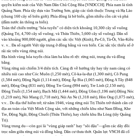
quyền kiểm soát của Việt Nam Dân Chủ Cộng Hòa [VNDCCH]. Phía nam là tỉnh
Quảng Nam. Phía tây dựa vào Trường Sơn, giáp các tỉnh thuộc Trung và Hạ Lào
(chung 160 cây số biên giới). Phía đông là bờ biển, gồm nhiều cồn cát và phá
(đầm nước ăn thông ra biển).
Toàn thể chiến trường “hỏa tuyến” có diện tích khoảng 10,300 cây số vuông
(Quảng Trị, 4,700 cây số vuông; và Thừa Thiên, 5,600 cây số vuông). Dân số
vào khoảng 900,000 người, gồm các sắc tộc Việt (Kinh), Pa-Cô, Tà-Ôi, Vân-Kiều
v.. v... Đa số người Việt tập trung ở đồng bằng và ven biển. Các sắc tộc thiểu số ở
rải rác trên vùng rừng núi.
Địa hình vùng hỏa tuyến chia làm ba khu rõ rệt: rừng núi, trung du và đồng
bằng.
Vùng rừng núi chiếm 3/4 diện tích. Càng đi về hướng tây hay tây nam càng có
nhiều núi cao như Cóc Muôn (1,250 mét), Cô-ka-la-đụt (1,300 mét), Cô Pung
(1,584 mét), Động Ngãi (1,114 mét), Động Ấp Bia (1,065 mét), Động A Tây (848
mét), Động Ong (831 mét), Động Tre Gong (994 mét), Tre Linh (2,150 mét),
Động Truỗi (1,154 mét), Bạch Mã (1,444 mét), Động Uôm (1,196 mét) Động Nóc
(1,219 mét), Núi Mang (1,718 mét), Núi An Ne (1,318 mét), Hòn Ong (1,075 mét),
v.v... Do địa thế hiểm trở, từ năm 1946, vùng rừng núi Trị Thiên trở thành căn cứ
địa an toàn của Việt Minh Cộng sản, với những chiến khu như Nam Đồng, Khe
Tre, Động Ngãi, Động Chuối (Thừa Thiên), hay chiến khu Ba Lòng (tây Quảng
Trị).
Vùng trung du—còn gọi là “vùng giáp ranh” hay “sôi đậu”—gồm các dãy đồi
trọc nằm giữa rừng núi và đồng bằng. Dân cư thưa thớt. Quân lực VNCH đã cố