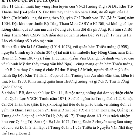
B. TƯƠNG QUAN LỰC LƯỢNG:
Khu 11 Chiến thuật hay vùng Hỏa tuyến của VNCH tương ứng với Đặc Khu Trị-
Thiên-Huế [B-4] của CS. Đặc khu này thành lập năm 1966, do đề nghị của Lê
Minh (Tư Minh)—người từng theo Nguyễn Chí Thanh vào “B” (Miền Nam) năm
1964. Đặc khu trực thuộc Bộ Tổng Tham Mưu CSBV ở Hà Nội, và không có lực
lượng chính qui cơ hữu mà chỉ sử dụng các tỉnh đội địa phương. Khi hữu sự, Bộ
Tổng Tham Mưu CSBV mới điều động quân từ phía Bắc Vĩ tuyến 17 hay từ Hạ
Lào và đường số 9 vào mặt trận.
Bí thư đầu tiên là Lê Chưởng (1914-1973), với quân hàm Thiếu tướng (1959),
nguyên Chính ủy Sư Đoàn 304 (-) tại mặt trận Isabelle hay Hồng Cúm, nam Điện
Biên Phủ. Năm 1967 (?), Trần Thúc Kính (Trần Văn Quang, nổi danh với báo cáo
về tù binh Mỹ tìm thấy trong văn khố Nga)—cũng mang quân hàm Thiếu tướng
—từ B-2 ra thay Chưởng ở chức Bí thư. Riêng Lê Minh, người đã đề ra ý kiến
thành lập Đặc Khu Trị Thiên, được cử làm Trưởng ban An ninh Đặc khu, kiêm Bí
thư. Năm 1988, Kính mang quân hàm Thượng tướng, và giữ chức Thứ Trưởng
Quốc Phòng.
Sư đoàn 1 BB, đơn vị chủ lực Khu 11, là một trong những đại đơn vị thiện chiến
nhất Quân Lực VNCH. Trước năm 1971, Sư đoàn gồm ba Trung đoàn 1,2, 3, một
đại đội Thám báo (Hắc Báo), khoảng hai tiểu đoàn pháo binh, và những đơn vị
yểm trợ khác. Trung đoàn 2/1 trấn giữ mặt bắc, tức địa phận Đông Hà, Quảng Trị.
Trung đoàn 3 đặt hậu cứ ở Tử Hạ (cây số 17). Trung đoàn 1/1 chịu trách nhiệm
khu vực Quảng Trị. Sau trận Hạ Lào 1971, Trung Đoàn 2 chuyển sang làm nòng
cốt cho Sư Đoàn 3 tân lập, và Trung đoàn 51 của Thiếu tá Nguyễn Văn Nhã thay
thế Trung Đoàn 2.