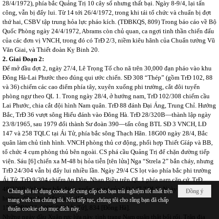
28/4/1972), phía bắc Quảng Trị 10 cây số nhưng thất bại. Ngày 8-9/4, lại tấn
công, vẫn bị đẩy lui. Từ 14 tới 26/4/1972, trong khi tái tổ chức và chuẩn bị đợt
thứ hai, CSBV tập trung hỏa lực pháo kích. (TĐBKQS, 809) Trong báo cáo về Bộ
Quốc Phòng ngày 24/4/1972, Abrams còn chủ quan, ca ngợi tinh thần chiến đấu
của các đơn vị VNCH, trong đó có TrĐ 2/3, niềm kiêu hãnh của Chuẩn tướng Vũ
Văn Giai, và Thiết đoàn Kỵ Binh 20.
2.
Giai Đoạn 2:
Để mở đầu đợt 2, ngày 27/4, Lê Trọng Tố cho nã trên 30,000 đạn pháo vào khu
Đông Hà-Lai Phước theo đúng qui ước chiến. SĐ 308 “Thép” (gồm TrĐ 102, 88
và 36) chiếm các cao điểm phía tây, xuyên xuống phi trường, cắt đôi tuyến
phòng ngự theo QL 1. Trong ngày 28/4, ở hướng nam, TrĐ 102/308 chiếm cầu
Lai Phước, chia cắt đội hình Nam quân. TrĐ 88 đánh Đại Áng, Trung Chỉ. Hướng
Bắc, TrĐ 36 vượt sông Hiếu đánh vào Đông Hà. TrĐ 28/320B—thành lập ngày
23/8/1965, sau 1979 đổi thành Sư đoàn 390—tấn công BTL SĐ 3 VNCH, LĐ
147 và 258 TQLC tại
Ái Tử,
phía bắc sông Thạch Hãn.
18G00 ngày 28/4, Bắc
quân làm chủ tình hình. VNCH phòng thủ cơ động, phối hợp Thiết Gíáp và BB,
tổ chức 4 cụm phòng thủ bên ngoài. CS phá cầu Quảng Trị để chặn đường tiếp
viện. Sáu [6] chiến xa M-48 bị hỏa tiễn [tên lửa] Nga “Strela 2” bắn cháy, nhưng
TrĐ 24/304 vẫn bị đẩy lui nhiều lần. Ngày 29/4 CS lọt vào phía bắc phi trường
Ái Tử. TrĐ 9/304 chiếm An Đôn, Nhan Biều trên QL 1 phía nam căn cứ. TrĐ
48/320B từ hướng bắc đánh xuống vị trí của LĐ 147 TQLC. Ngày 30/4, từ ba
Chúng tôi sử dụng cookie để cung cấp cho bạn trải nghiệm tốt nhất trên
Đồng ý
hướng, đồng loạt tấn công. (15)
trang web của chúng tôi. Nếu tiếp tục, chúng tôi cho rằng bạn đã chấp
15. TĐBKQS, 1996:809 [Ái Tử], 834 [Đông Hà].
thuận cookie cho mục đích này.
Những ngày đầu Xuân rực lửa này, tình trạng Nam quân thật bối rối. Trận địa