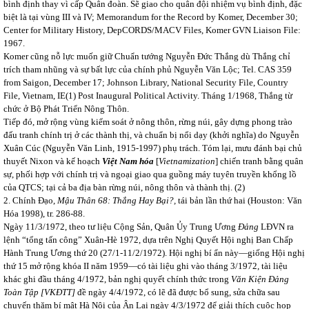
bình định thay vì cấp Quân đoàn. Sẽ giao cho quân đội nhiệm vụ bình định, đặc
biệt là tại vùng III và IV; Memorandum for the Record by Komer, December 30;
Center for Military History, DepCORDS/MACV Files, Komer GVN Liaison File:
1967.
Komer cũng nỗ lực muốn giữ Chuẩn tướng Nguyễn Đức Thắng dù Thắng chỉ
trích tham nhũng và sự bất lực của chính phủ Nguyễn Văn Lộc; Tel. CAS 359
from Saigon, December 17; Johnson Library, National Security File, Country
File, Vietnam, IE(1) Post Inaugural Political Activity. Tháng 1/1968, Thắng từ
chức ở Bộ Phát Triển Nông Thôn.
Tiếp đó, mở rộng vùng kiểm soát ở nông thôn, rừng núi, gây dựng phong trào
đấu tranh chính trị ở các thành thị, và chuẩn bị nổi dạy (khởi nghĩa) do Nguyễn
Xuân Cúc (Nguyễn Văn Linh, 1915-1997) phụ trách. Tóm lại, mưu đánh bại chủ
thuyết Nixon và kế hoạch
Việt Nam hóa
[
Vietnamization
] chiến tranh bằng quân
sự, phối hợp với chính trị và ngoại giao qua guồng máy tuyên truyền khổng lồ
của QTCS; tại cả ba địa bàn rừng núi, nông thôn và thành thị. (2)
2. Chính Đạo,
Mậu Thân 68: Thắng Hay Bại?,
tái bản lần thứ hai (Houston: Văn
Hóa 1998), tr. 286-88.
Ngày 11/3/1972, theo tư liệu Cộng Sản, Quân Ủy Trung Ương
Đảng
LĐVN ra
lệnh “tổng tấn công” Xuân-Hè 1972, dựa trên Nghị Quyết Hội nghị Ban Chấp
Hành Trung Ương thứ 20 (27/1-11/2/1972). Hội nghị bí ẩn này—giống Hội nghị
thứ 15 mở rộng khóa II năm 1959—có tài liệu ghi vào tháng 3/1972, tài liệu
khác ghi đầu tháng 4/1972, bản nghị quyết chính thức trong
Văn Kiện Đảng
Toàn Tập [VKĐTT]
đề ngày 4/4/1972, có lẽ đã được bổ sung, sửa chữa sau
chuyến thăm bí mật Hà Nội của Ân Lai ngày 4/3/1972 để giải thích cuộc họp