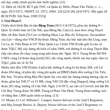
nổi dạy cướp chính quyền (tức khởi nghĩa). (12)
12. Điện số 182/B, BCT gửi TWC và Quân ủy Miền, Phạm Văn Thiện, v.. v...,
ngày 29/3/1972;
VKĐTT, 33: 1972,
2004: 226 [224-28]. [4/4/1972: Hội nghị 20
BCH/TƯĐ;
Việt Nam,
1990:555)]
1.
Giai Đoạn I:
Chiến dịch khởi đầu từ trận
Động Toàn
(30/3-1/4/1972), phía tây đường 9—
Quốc lộ chiến lược từ Cửa Việt, qua Đông Hà, Cam Lộ, men theo sông Thạch
Hãn, tới Khe Sanh (Tà Cơn và Hướng Hóa), Lao Bảo rồi Tchépone, Savanakhet
của Lào—đúng như VNCH dự đoán. Động Toàn, tây bắc mật khu Ba Lòng, nam
Cà Lu, do Tiểu Đoàn 4/147 Thủy Quân Lục Chiến VNCH trấn giữ, là căn cứ
được TQLC Mỹ xây dựng rất kiên cố năm 1966, nơi đường 9 và sông Thạch Hãn
tiếp cận nhau rồi chạy song song một đoạn dài. Ngày 30/3, Trung Đoàn 66/304
CSBV, cùng Lữ đoàn tăng [
tank
] 203, tấn công mạnh, khiến sau hai ngày cầm cự
TQLC phải rút về Ái Tử.
Nhiều tiền đồn VNCH khác ở phía bắc đường 9 cũng bị Sư đoàn 308, với Lữ
đoàn 204 tăng, từ phía tây vùng phi quân sự [DMZ] đánh dồn xuống Cồn Tiên,
Bái Sơn. Từ phía đông Khu Phi Quân Sự, còn một lực lượng tương đương cấp sư
đoàn, gồm hai TrĐ 27 và 31 BB, cùng TrĐ 126 đặc công [Sapper], tăng cường Lữ
đoàn 201 tăng, hướng về Cửa Việt. Ngày 2/4/1972, tại căn cứ
Carroll
, nơi đặt Bộ
Chỉ Huy Trung đoàn 56/3BB, Trung tá Phan Văn Dinh, Trung đoàn trưởng, kéo
cờ trắng đưa 1,800 quân nhân ra hàng. (13)
13. Memo, Lt Col. William C. Camper, Senior Adviser of the 2nd/3 Regiment,
and Maj Joseph Brown, Jr., Deputy Senior Adviser of the 2nd/3 Regiment, to
rd