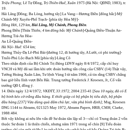
Triệu Phong;
Lê Tự Đồng,
Trị-Thiên-Huế, Xuân 1975
(Hà Nội: QĐND, 1983), tr.
19.
Hải Lăng [Đông; Ba Lòng, hướng tây] La Vang—Hương Điền [đông bắc]-Mỹ
Chánh-Mỹ Xuyên-Phố Trạch- [phía tây Hòa Mỹ]-
Đồng Hới, 129 km,
Hải Lăng, Mỹ Chánh, Phong Điền
.
Phong Điền [Thừa Thiên
; 4 km đông bắc Mỹ Chánh
]-Quảng Điền-Thuận An-
Hương Trà-An Hòa-
An Lỗ-Quảng Điền-
Hà Nội- Huế: 654 km;
Hương Thủy-Dạ Lê-Phú Bài-[đường 12, đi hướng tây, A Lưới, có phi trường]-
Truồi-Phú Lộc-Bạch Mã [phía tây]-Lăng Cô
Theo nhận định của Bộ Chính Trị
Đảng LĐVN
ngày 8/4/1972, cấp chỉ huy
VNCH và Mỹ đã sai lầm khi ước đoán hướng tấn công của CSBV. (14) Thật vậy,
Tướng Hoàng Xuân Lãm, Tư lệnh Vùng I từ năm 1966, cả tin rằng CSBV chẳng
bao giờ liều lĩnh vượt Bến Hải. Trung tướng Frederick J. Kroesen, Jr., Cố vấn
trưởng QĐ I, đồng ý.
14. Điện ngày 12/4/1972;
VKĐTT, 33:1972,
2004:235-41 [
Sau 10 ngày, đã có E
bộ binh kéo cờ trắng đầu hàng. E thiêt giáp có bộ phận bị tiêu diệt, bộ phận
đầu hàng.[237] Vừa dùng quả đấm chủ lực, vừa phá bình định];
Msg, Kroesen
DNG 1144 to Abrams, 021325 May 1972, Abrams Papers, HRB, CMH; Clarke,
1988:484.
Bởi vậy không ai nêu lên vấn đề Sư đoàn tân lập số 3—chỉ có Trung đoàn 2 vốn
thuộc Sư đoàn 1 là thiện chiến, nhưng năm 1971 trong số chín [9] Tiểu đoàn
trưởng chỉ còn một từ Hạ Lào trở về hậu cứ—phải bảo vệ bắc Quảng Trị (tức B-