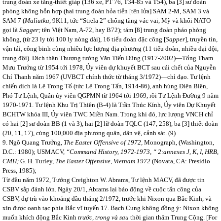
trung đoàn xe tăng-thiết giáp (136 xe, PT 76, T34-85 và T54), ba [3] sư đoàn
phòng không hỗn hợp (hai trung đoàn hỏa tiễn [tên lửa] SAM 2-M, SAM 3 và
SAM 7 (
Maliutka,
9K11, tức “Strela 2” chống tăng vác vai, Mỹ và khối NATO
gọi là
Sagger;
tên Việt Nam, A-72, hay B72); tám [8] trung đoàn pháo phòng
không, (từ 23 ly tới 100 ly nòng dài), 16 tiểu đoàn đặc công [
Sapper
], truyền tin,
vận tải, công binh cùng nhiều lực lượng địa phương (11 tiểu đoàn, nhiều đại đội,
trung đội). Đích thân Thượng tướng Văn Tiến Dũng (1917-2002)—Tổng Tham
Mưu Trưởng từ 1954 tới 1978, Ủy viên dự khuyết BCT sau cái chết của Nguyễn
Chí Thanh năm 1967 (UVBCT chính thức từ tháng 3/1972)—chỉ đạo. Tư lệnh
chiến dịch là Lê Trọng Tố (tức Lê Trọng Tấn, 1914-86), anh hùng Điện Biên,
Phó Tư Lệnh, Quân ủy viên QGPMN từ 1964 tới 1969, rồi Tư Lệnh Đường 9 năm
1970-1971. Tư lệnh Khu Trị Thiên (B-4) là Trần Thúc Kính, Ủy viên Dự Khuyết
BCHTW khóa III, Ủy viên TWC Miền Nam. Trong khi đó, lực lượng VNCH chỉ
có hai [2] sư đoàn BB (1 và 3), hai [2] lữ đoàn TQLC (147, 258), ba [3] thiết đoàn
(20, 11, 17), cùng 100,000 địa phương quân, dân vệ, cảnh sát. (9)
9. Ngô Quang Trưởng,
The Easter Offensive of 1972,
Monograph, (Washington,
D.C.: 1980); USMACV,
“Command History, 1972-1973, “ 2:annexes J, K, I, HRB,
CMH;
G. H.
Turley,
The Easter Offensive, Vietnam 1972
(Novata, CA: Presidio
Press, 1985);
Từ đầu năm 1972, Tướng Creighton W. Abrams, Tư lệnh MACV, đã được tin
CSBV sắp đánh lớn.
Ngày 20/1, Abrams lại báo động về cuộc tấn công của
CSBV, dự trù vào khoảng đầu tháng 2/1972, trước khi Nixon qua Bắc Kinh, và
xin được oanh tạc phía Bắc vĩ tuyến 17. Bạch Cung không đồng ý: Nixon không
muốn khích động Bắc Kinh
trước, trong và sau
thời gian thăm Trung Cộng. [For