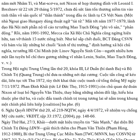
năm mới Nhâm Tí, và Mat-scơ-va, nơi Nixon sẽ họp thượng đỉnh với Leonid I.
Brezhnev từ 22 tới 29 tháng 5/1972, chưa đủ sức làm tổn thương niềm tin vào
tinh thần vô sản quốc tế “thần thánh” trong đầu óc lãnh tụ CS Việt Nam. (Một
nhà Ngoại giao Hungary dùng thuật ngữ “tài tử.” Mãi tới năm 1977-1979, lãnh
đạo Hà Nội mới phẫn nộ tố cáo tư tưởng Mao Trạch Đông “phi vô sản,” “phản
động.” Rồi, năm 1991-1992, Mecca của Xã Hội Chủ Nghĩa cũng ngừng hiện
hữu, tan vỡ thành 15 nước riêng biệt. Như kẻ sắp chết đuối, BCT Đảng CSVN
vội bám víu lấy những bè chuối “kinh tế thị trường,” định hướng xã hội chủ
nghĩa, tư tưởng Hồ Chí Minh (tức Linov Nguyễn Sinh Côn—người nhiều hơn
một lần tuyên bố chỉ theo gương những vĩ nhân Lenin, Stalin, Mao Trạch Đông,
v.. v..)
Trong Hội nghị Trung Ương lần thứ 20, khóa III, Lê Duẩn (bí danh Ba) và Bộ
Chính Trị (Quang Trung) chỉ đưa ra những nét đại cương: Cuộc tấn công sẽ kéo
dài, liên tục tới Thu
1972, tùy thời khai thác cuộc tranh cử tổng thống Mỹ ngày
7/11/1972. Phan Đình Khải (tức Lê Đức Thọ, 1915-1991) còn chủ quan dự đoán
Nixon sẽ loại bỏ Nguyễn Văn Thiệu, thay bằng những nhóm đối lập, hiếu hòa
thuộc phe thứ ba, và cuộc đấu tranh chính trị trong tương lai sẽ nằm trong khung
một chính phủ liên hiệp [coalition] ba phe. (6)
6. Nghị Quyết HNTW thứ 20, số 219-NQTW, ngày 4/4/1972, về nhiệm vụ chống
Mỹ cứu nước;
VKĐTT, tập 33:1972,
(2004), pp. 148-66.
Ngày Thứ Hai, 27/3, Khải—dưới mật hiệu truyền tin “Sáu Mạnh,” đại diện Bộ
Chính Trị
Đảng LĐVN—
giải thích thêm cho Phạm Văn Thiện (Phạm Hùng,
1912-1988), Bí thư Trung Ương Cục Miền Nam [TWC/MNVN, hay COSVN] từ
1967, Võ Toàn (Võ Chí Công, Bí thư Khu 5), Trần Thúc Kính (Trần Văn Quang,