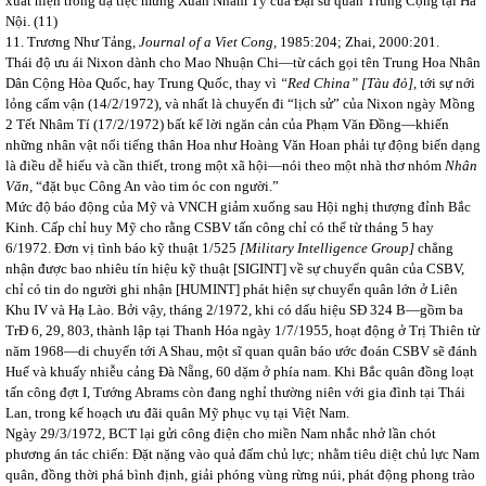
xuất hiện trong dạ tiệc mừng Xuân Nhâm Tý của Đại sứ quán Trung Cộng tại Hà
Nội. (11)
11. Trương Như Tảng,
Journal of a Viet Cong,
1985:204; Zhai, 2000:201.
Thái độ ưu ái Nixon dành cho Mao Nhuận Chi—từ cách gọi tên Trung Hoa Nhân
Dân Cộng Hòa Quốc, hay Trung Quốc, thay vì
“Red China” [Tàu đỏ],
tới sự nới
lỏng cấm vận (14/2/1972), và nhất là chuyến đi “lịch sử” của Nixon ngày Mồng
2 Tết Nhâm Tí (17/2/1972) bất kể lời ngăn cản của Phạm Văn Đồng—khiến
những nhân vật nổi tiếng thân Hoa như Hoàng Văn Hoan phải tự động biến dạng
là điều dễ hiểu và cần thiết, trong một xã hội—nói theo một nhà thơ nhóm
Nhân
Văn,
“đặt bục Công An vào tim óc con người.”
Mức độ báo động của Mỹ và VNCH giảm xuống sau Hội nghị thượng đỉnh Bắc
Kinh. Cấp chỉ huy Mỹ cho rằng CSBV tấn công chỉ có thể từ tháng 5 hay
6/1972. Đơn vị tình báo kỹ thuật 1/525
[Military Intelligence Group]
chẳng
nhận được bao nhiêu tín hiệu kỹ thuật [SIGINT] về sự chuyển quân của CSBV,
chỉ có tin do người ghi nhận [HUMINT] phát hiện sự chuyển quân lớn ở Liên
Khu IV và Hạ Lào. Bởi vậy, tháng 2/1972, khi có dấu hiệu SĐ 324 B—gồm ba
TrĐ 6, 29, 803, thành lập tại Thanh Hóa ngày 1/7/1955, hoạt động ở Trị Thiên từ
năm 1968—di chuyển tới A Shau, một sĩ quan quân báo ước đoán CSBV sẽ đánh
Huế và khuấy nhiễu cảng Đà Nẵng, 60 dặm ở phía nam. Khi Bắc quân đồng loạt
tấn công đợt I, Tướng Abrams còn đang nghỉ thường niên với gia đình tại Thái
Lan, trong kế hoạch ưu đãi quân Mỹ phục vụ tại Việt Nam.
Ngày 29/3/1972, BCT lại gửi công điện cho miền Nam nhắc nhở lần chót
phương án tác chiến: Đặt nặng vào quả đấm chủ lực; nhằm tiêu diệt chủ lực Nam
quân, đồng thời phá bình định, giải phóng vùng rừng núi, phát động phong trào