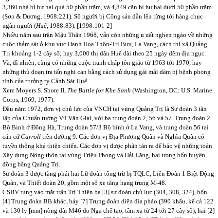
3,360 nhà bị hư hại quá 50 phần trăm, và 4,849 căn bị hư hại dưới 50 phần trăm
(Sơn & Dương, 1968:221). Số người bị Cộng sản dẫn lên rừng tới hàng chục
ngàn người (
Huế,
1988:83). [1998:101-2]
Nhiều năm sau trận Mậu Thân 1968, vẫn còn những u uất nghẹn ngào về những
cuộc thảm sát ở khu vực Hạnh Hoa Thôn-Trí Bưu, La Vang, cách thị xã Quảng
Trị khoảng 1-2 cây số; hay 3,000 thị dân Huế dài theo 25 ngày đêm địa ngục.
Và, dĩ nhiên, cũng có những cuộc tranh chấp tôn giáo từ 1963 tới 1970, hay
những thủ đoạn tra tấn nghi can bằng cách sử dụng gái mãi dâm bị bệnh phong
tình của trưởng ty Cảnh Sát Huế.
Xem Moyers S. Shore II,
The Battle for Khe Sanh
(Washington, DC: U.S. Marine
Corps, 1969, 1977).
Đầu năm 1972, đơn vị chủ lực của VNCH tại vùng Quảng Trị là Sư đoàn 3 tân
lập của Chuẩn tướng Vũ Văn Giai, với ba trung đoàn 2, 56 và 57. Trung đoàn 2
Bộ Binh ở Đông Hà, Trung đoàn 57/3 Bộ binh ở La Vang, và trung đoàn 56 tại
căn cứ
Carroll
trên đường 9. Các đơn vị Địa Phương Quân và Nghĩa Quân có
tuyền thống khá thiện chiến. Các đơn vị được phân tán ra để bảo vệ những toán
Xây dựng Nông thôn tại vùng Triệu Phong và Hải Lăng, hai trong bốn huyện
đồng bằng Quảng Trị.
Sư đoàn 3 được tăng phái hai Lữ đoàn tổng trừ bị TQLC, Liên Đoàn 1 Biệt Động
Quân, và Thiết đoàn 20, gồm một số xe tăng hạng trung M-48.
CSBV tung vào mặt trận Trị Thiên ba [3] sư đoàn chủ lực (304, 308, 324), bốn
[4] Trung đoàn BB khác, bảy [7] Trung đoàn diện địa pháo (390 khẩu, kể cả 122
và 130 ly [mm] nòng dài M46 do Nga chế tạo, tầm xa từ 24 tới 27 cây số), hai [2]