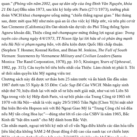
quan.”
(Phỏng vấn năm 2002, qua sự dàn xếp của ông Đinh Văn Nguyên, khóa
21 Đà Lạt)
Đầu năm 1973, sau khi ký hiệp ước Paris (27/1/1973), trưởng phái
đoàn VNCH khui
champagne
uống mừng “chiến thắng ngoại giao.” Hai tháng
sau, được mời qua Mỹ như món quà an ủi cho việc ký Hiệp ước, và trên phi cơ từ
San Clemente (California) lên Oat-shinh-tân dự tiệc do Phó Tổng thống Spiro
Agnew khoản đãi, Thiệu cũng mở
champagne
mừng thắng lợi ngoại giao:
Trong
tuyên cáo chung ngày 4/4/1973, TT Nixon lập lại lời hứa sẽ có
phản ứng mạnh
nếu Hà Nội vi phạm ngưng bắn,
với điều kiện được Quốc Hội chấp thuận.
(Stephen T. Hosmer, Konrad Kellen, and Brian M. Jenkins,
The Fall of South
Vietnam: Statements by Vietnamese Military and Civilian Leaders
(Santa
Monica: The Rand Corporation, 1978), pp. 10-5; Kissinger,
Years of Upheaval,
1982, pp. 315). Câu tuyên bố tiêu biểu nhất của Thiệu: Làm chính trị phải lì. Tôi
sẽ thôi nắm quyền khi Mỹ ngưng viện trợ.
Chương sách này đã được sơ thảo hơn 25 năm trước và ấn hành lần đầu năm
1987 dưới tựa
55 Ngày & 55 Đêm: Cuộc Sụp Đổ Của VNCH.
Nhân ngày sinh
nhật thứ 70, hiệu đính lại với một số tư liệu mới giải mật, như vai trò Liên Sô
Nga trong việc ký Hiệp định Paris, và sự bội phản của Trung Cộng từ 1965 tới
1970 với Hà Nội—nhất là việc ngày 29/5/1965 Trần Nghị [Chen Yi] bí mật nhờ
Đại biện Bri-tên Hopson nói với Bộ Ngoại Giao Mỹ là “Trung Cộng chỉ trả đũa
nếu Mỹ tấn công Hoa lục”—đúng như lời tố cáo của CSBV là năm 1965, Bắc
Kinh đã “bật đèn xanh” cho Mỹ đánh bom Bắc Việt.
Cần nhấn mạnh, ngoại trừ hồi ký một số cố vấn Nga điều khiển các dàn hỏa tiễn
[tên lửa] địa không SAM 2-M (hoạt động ở độ cao của oanh tạc cơ chiến lược