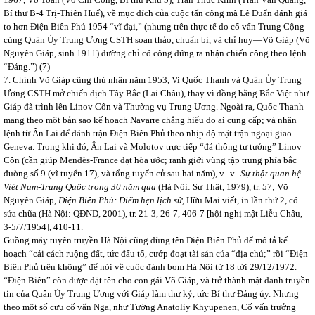
Bí thư B-4 Trị-Thiên Huế), về mục đích của cuộc tấn công mà Lê Duẩn đánh giá
to hơn Điện Biên Phủ 1954 “vĩ đại,” (nhưng trên thực tế do cố vấn Trung Cộng
cùng Quân Ủy Trung Ương CSTH soạn thảo, chuẩn bị, và chỉ huy—Võ Giáp (Võ
Nguyên Giáp, sinh 1911) dường chỉ có công đứng ra nhận chiến công theo lệnh
“Đảng.”) (7)
7. Chính Võ Giáp cũng thú nhận năm 1953, Vi Quốc Thanh và Quân Ủy Trung
Ương CSTH mở chiến dịch Tây Bắc (Lai Châu), thay vì đồng bằng Bắc Việt như
Giáp đã trình lên Linov Côn và Thường vụ Trung Ương. Ngoài ra, Quốc Thanh
mang theo một bản sao kế hoạch Navarre chẳng hiểu do ai cung cấp; và nhận
lệnh từ Ân Lai để đánh trận Điện Biên Phủ theo nhịp độ mặt trận ngoại giao
Geneva. Trong khi đó, Ân Lai và Molotov trực tiếp “đả thông tư tưởng” Linov
Côn (cần giúp Mendès-France đạt hòa ước; ranh giới vùng tập trung phía bắc
đường số 9 (vĩ tuyến 17), và tổng tuyển cử sau hai năm), v.. v..
Sự thật quan hệ
Việt Nam-Trung Quốc trong 30 năm qua
(Hà Nội: Sự Thật, 1979), tr. 57; Võ
Nguyên Giáp,
Điện Biên Phủ: Điểm hẹn lịch sử,
Hữu Mai viết, in lần thứ 2, có
sửa chữa (Hà Nội: QĐND, 2001), tr. 21-3, 26-7, 406-7 [hội nghị mật Liễu Châu,
3-5/7/1954], 410-11.
Guồng máy tuyên truyền Hà Nội cũng dùng tên Điện Biên Phủ để mô tả kế
hoạch “cải cách ruộng đất, tức đấu tố, cướp đoạt tài sản của “địa chủ;” rồi “Điện
Biên Phủ trên không” để nói về cuộc đánh bom Hà Nội từ 18 tới 29/12/1972.
“Điện Biên” còn được đặt tên cho con gái Võ Giáp, và trở thành mật danh truyền
tin của Quân Ủy Trung Ương với Giáp làm thư ký, tức Bí thư Đảng ủy. Nhưng
theo một số cựu cố vấn Nga,
như Tướng Anatoliy Khyupenen, Cố vấn trưởng