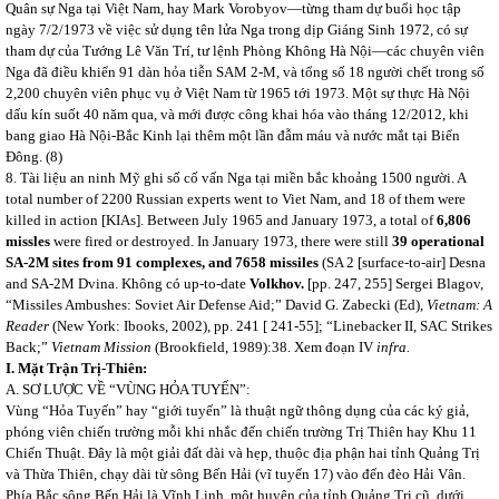
Quân sự Nga tại Việt Nam, hay Mark Vorobyov—từng tham dự buổi học tập
ngày 7/2/1973 về việc sử dụng tên lửa Nga trong dịp Giáng Sinh 1972, có sự
tham dự của Tướng Lê Văn Trí, tư lệnh Phòng Không Hà Nội—các chuyên viên
Nga đã điều khiển 91 dàn hỏa tiễn SAM 2-M, và tổng số 18 người chết trong số
2,200 chuyên viên phục vụ ở Việt Nam từ 1965 tới 1973. Một sự thực Hà Nội
dấu kín suốt 40 năm qua, và mới được công khai hóa vào tháng 12/2012, khi
bang giao Hà Nội-Bắc Kinh lại thêm một lần đẫm máu và nước mắt tại Biển
Đông. (8)
8. Tài liệu an ninh Mỹ ghi số cố vấn Nga tại miền bắc khoảng 1500 người. A
total number of 2200 Russian experts went to Viet Nam, and 18 of them were
killed in action [KIAs]. Between July 1965 and January 1973, a total of
6,806
missles
were fired or destroyed. In January 1973, there were still
39 operational
SA-2M sites from 91 complexes, and 7658 missiles
(SA 2 [surface-to-air] Desna
and SA-2M Dvina. Không có up-to-date
Volkhov.
[pp. 247, 255] Sergei Blagov,
“Missiles Ambushes: Soviet Air Defense Aid;” David G. Zabecki (Ed),
Vietnam
: A
Reader
(New York: Ibooks, 2002), pp. 241 [ 241-55]; “Linebacker II, SAC Strikes
Back;”
Vietnam
Mission
(Brookfield, 1989):38. Xem đoạn IV
infra.
I. Mặt Trận Trị-Thiên:
A. SƠ LƯỢC VỀ “VÙNG HỎA TUYẾN”:
Vùng “Hỏa Tuyến” hay “giới tuyến” là thuật ngữ thông dụng của các ký giả,
phóng viên chiến trường mỗi khi nhắc đến chiến trường Trị Thiên hay Khu 11
Chiến Thuật. Đây là một giải đất dài và hẹp, thuộc địa phận hai tỉnh Quảng Trị
và Thừa Thiên, chạy dài từ sông Bến Hải (vĩ tuyến 17) vào đến đèo Hải Vân.
Phía Bắc sông Bến Hải là Vĩnh Linh, một huyện của tỉnh Quảng Trị cũ, dưới