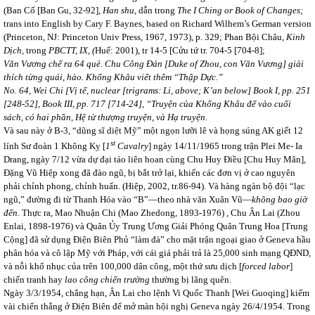
(Ban Cố [Ban Gu, 32-92],
Han shu
, dẫn trong
The I Ching or Book of Changes;
trans into English by Cary F. Baynes, based on Richard Wilhem’s German version
(Princeton, NJ: Princeton Univ Press, 1967, 1973), p. 329;
Phan Bội Châu,
Kinh
Dịch,
trong
PBCTT, IX, (
Huế: 2001), tr 14-5 [Cửu tứ tr. 704-5 [704-8];
Văn Vương chế ra 64 quẻ. Chu Công Đán [Duke of Zhou, con Văn Vương] giải
thích từng quái, hào. Khổng Khâu viết thêm “Thập Dực.”
No. 64, Wei Chi [Vị tế, nuclear [trigrams: Li, above; K’an below] Book I, pp. 251
[248-52], Book III, pp. 717 [714-24], “Truyện của Khổng Khâu để vào cuối
sách, có hai phần, Hệ từ thượng truyện, và Hạ truyện.
Và sau này ở B-3, “dũng sĩ diệt Mỹ” một ngọn lưỡi lê và họng súng AK giết 12
st
lính Sư đoàn 1 Không Kỵ [
1
Cavalry
] ngày 14/11/1965 trong trận Plei Me- Ia
Drang, ngày 7/12 vừa dự đại táo liên hoan cùng Chu Huy Điều [Chu Huy Mân],
Đặng Vũ Hiệp xong đã đào ngũ, bị bắt trở lại, khiến các đơn vị ở cao nguyên
phải chỉnh phong, chỉnh huấn. (Hiệp, 2002, tr.86-94). Và hàng ngàn bộ đội “lạc
ngũ,” đường đi từ Thanh Hóa vào “B”—theo nhà văn Xuân Vũ—
không bao giờ
đến
. Thực ra, Mao Nhuận Chi (Mao Zhedong, 1893-1976) , Chu Ân Lai (Zhou
Enlai, 1898-1976) và Quân Ủy Trung Ương Giải Phóng Quân Trung Hoa [Trung
Cộng] đã sử dụng Điện Biên Phủ “làm đà” cho mặt trận ngoại giao ở Geneva hầu
phân hóa và cô lập Mỹ với Pháp, với cái giá phải trả là 25,000 sinh mạng QĐND,
và nỗi khổ nhục của trên 100,000 dân công, một thứ sưu dịch [
forced labor
]
chiến tranh hay
lao công chiến trường
thường bị lãng quên.
Ngày 3/3/1954, chẳng hạn, Ân Lai cho lệnh Vi Quốc Thanh [Wei Guoqing] kiếm
vài chiến thắng ở Điện Biên để mở màn hội nghị Geneva ngày 26/4/1954. Trong