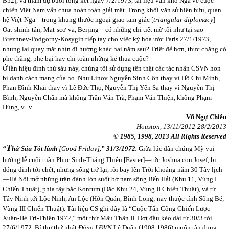
B52), và tham dự buổi tổng kết ngày 7/2/1973, tài liệu văn khố Nga về cuộc
chiến Việt Nam vẫn chưa hoàn toàn giải mật. Trong khối văn sử hiện hữu, quan
hệ Việt-Nga—trong khung thước ngoại giao tam giác [
triangular diplomacy
]
Oat-shinh-tân, Mat-scơ-va, Beijing—có những chi tiết mờ tối như tại sao
Brezhnev-Podgorny-Kosygin tiếp tay cho việc ký hòa ước Paris 27/1/1973,
nhưng lại quay mặt nhìn đi hướng khác hai năm sau? Triệt để hơn, thực chăng có
phe thắng, phe bại hay chỉ toàn những kẻ thua cuộc?
Ở lần hiệu đính thứ sáu này, chúng tôi sử dụng tên thật các tác nhân CSVN hơn
bí danh cách mạng của họ. Như Linov Nguyễn Sinh Côn thay vì Hồ Chí Minh,
Phan Đình Khải thay vì Lê Đức Thọ, Nguyễn Thị Yến Sa thay vì Nguyễn Thị
Bình, Nguyễn Chấn mà không Trần Văn Trà, Phạm Văn Thiện, không Phạm
Hùng, v.. v ...
Vũ Ngự Chiêu
Houston
, 13/11/2012-28/2/2013
© 1985, 1998, 2013 All Rights Reserved
T
“
hứ Sáu Tốt lành
[Good Friday]
,” 31/3/1972.
Giữa lúc dân chúng Mỹ vui
hưởng lễ cuối tuần Phục Sinh-Thăng Thiên [Easter]—tức Joshua con Josef, bị
đóng đinh tới chết, nhưng sống trở lại, rồi bay lên Trời khoảng năm 30 Tây lịch
—Hà Nội mở những trận đánh lớn suốt bờ nam sông Bến Hải (Khu 11, Vùng I
Chiến Thuật), phía tây bắc Kontum (Đặc Khu 24, Vùng II Chiến Thuật), và từ
Tây Ninh tới Lộc Ninh, An Lộc (Hớn Quản, Bình Long; nay thuộc tỉnh Sông Bé;
Vùng III Chiến Thuật). Tài liệu CS ghi đây là “Cuộc Tấn Công Chiến Lược
Xuân-Hè Trị-Thiên 1972,” một thứ Mậu Thân II. Đợt đầu kéo dài từ 30/3 tới
27/6/1972. Bí thư thứ nhất
Đảng LĐVN
Lê Duẩn (1908-1986) muốn tận dụng