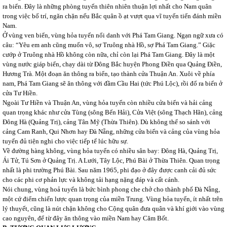
ra biển. Đây là những phòng tuyến thiên nhiên thuận lợi nhất cho Nam quân
trong việc bố trí, ngăn chặn nếu Bắc quân ồ ạt vượt qua vĩ tuyến tiến đánh miền
Nam.
Ở vùng ven biển, vùng hỏa tuyến nổi danh với Phá Tam Giang. Ngạn ngữ xưa có
câu: “Yêu em anh cũng muốn vô, sợ Truông nhà Hồ, sợ Phá Tam Giang.” Giặc
cướp ở Truông nhà Hồ không còn nữa, chỉ còn lại Phá Tam Giang. Đây là một
vùng nước giáp biển, chạy dài từ Đông Bắc huyện Phong Điền qua Quảng Điền,
Hương Trà. Một đoạn ăn thông ra biển, tạo thành cửa Thuận An. Xuôi về phía
nam, Phá Tam Giang sẽ ăn thông với đầm Cầu Hai (tức Phú Lộc), rồi đổ ra biển ở
cửa Tư Hiền.
Ngoài Tư Hiền và Thuận An, vùng hỏa tuyến còn nhiều cửa biển và hải cảng
quan trọng khác như cửa Tùng (sông Bến Hải), Cửa Việt (sông Thạch Hãn), cảng
Đông Hà (Quảng Trị), cảng Tân Mỹ (Thừa Thiên). Dù không thể so sánh với
cảng Cam Ranh, Qui Nhơn hay Đà Nẵng, những cửa biển và cảng của vùng hỏa
tuyến đủ tiện nghi cho việc tiếp tế lúc hữu sự.
Về đường hàng không, vùng hỏa tuyến có nhiều sân bay: Đông Hà, Quảng Trị,
Ái Tử, Tú Sơn ở Quảng Trị. A Lưới, Tây Lộc, Phú Bài ở Thừa Thiên. Quan trọng
nhất là phi trường Phú Bài. Sau năm 1965, phi đạo ở đây được canh cải đủ sức
cho các phi cơ phản lực và không tải hạng nặng đáp và cất cánh.
Nói chung, vùng hoả tuyến là bức bình phong che chở cho thành phố Đà Nẵng,
một cứ điểm chiến lược quan trọng của miền Trung. Vùng hỏa tuyến, ít nhất trên
lý thuyết, cũng là nút chặn không cho Cộng quân đưa quân và khí giới vào vùng
cao nguyên, để từ đây ăn thông vào miền Nam hay Căm Bốt.