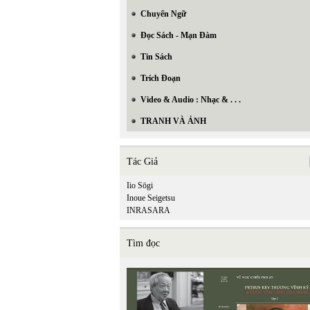
Chuyển Ngữ
Đọc Sách - Mạn Đàm
Tin Sách
Trích Đoạn
Video & Audio : Nhạc & . . .
TRANH VÀ ẢNH
Tác Giả
Iio Sōgi
Inoue Seigetsu
INRASARA
Tìm đọc