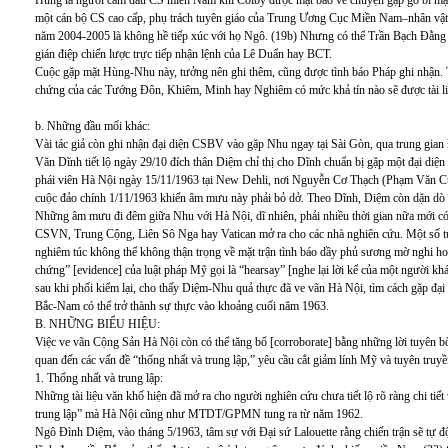
Hùng là người cầm đầu CS miền Nam khi Colby được mật báo về chuyện gặp gỡ bí m
một cán bộ CS cao cấp, phụ trách tuyên giáo của Trung Ương Cục Miền Nam–nhân vậ
năm 2004-2005 là không hề tiếp xúc với họ Ngô. (19b) Nhưng có thể Trần Bạch Đằng
gián điệp chiến lược trực tiếp nhận lệnh của Lê Duẩn hay BCT.
Cuộc gặp mặt Hùng-Nhu này, tưởng nên ghi thêm, cũng được tình báo Pháp ghi nhận. Tin
chứng của các Tướng Đôn, Khiêm, Minh hay Nghiêm có mức khả tín nào sẽ được tài liệ
b. Những đầu mối khác:
Vài tác giả còn ghi nhận đại diện CSBV vào gặp Nhu ngay tại Sài Gòn, qua trung gi
Văn Dĩnh tiết lộ ngày 29/10 đích thân Diệm chỉ thị cho Dĩnh chuẩn bị gặp một đại diệ
phái viên Hà Nội ngày 15/11/1963 tại New Dehli, nơi Nguyễn Cơ Thạch (Phạm Văn 
cuộc đảo chính 1/11/1963 khiến âm mưu này phải bỏ dở. Theo Dĩnh, Diệm còn dặn dò 
Những âm mưu đi đêm giữa Nhu với Hà Nội, dĩ nhiên, phải nhiều thời gian nữa mới có th
CSVN, Trung Cộng, Liên Sô Nga hay Vatican mở ra cho các nhà nghiên cứu. Một số tư
nghiêm túc không thể không thận trọng về mặt trận tình báo dầy phủ sương mờ nghi ho
chứng” [evidence] của luật pháp Mỹ gọi là “hearsay” [nghe lại lời kể của một người k
sau khi phối kiểm lại, cho thấy Diệm-Nhu quả thực đã ve vãn Hà Nội, tìm cách gặp đại
Bắc-Nam có thể trở thành sự thực vào khoảng cuối năm 1963.
B. NHỮNG BIỂU HIỆU:
Việc ve vãn Cộng Sản Hà Nội còn có thể tăng bổ [corroborate] bằng những lời tuyên b
quan đến các vấn đề “thống nhất và trung lập,” yêu cầu cắt giảm lính Mỹ và tuyên tru
1. Thống nhất và trung lập:
Những tài liệu văn khố hiện đã mở ra cho người nghiên cứu chưa tiết lộ rõ ràng chi tiế
trung lập” mà Hà Nội cũng như MTDT/GPMN tung ra từ năm 1962.
Ngô Đình Diệm, vào tháng 5/1963, tâm sự với Đại sứ Lalouette rằng chiến trận sẽ tự độ