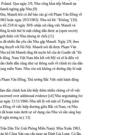
ểu Poland. Qua ngày 2/9, Nhu công khai tiếp Maneli tại
Maneli ngừng gặp Nhu.(9)
Nhu, Maneli hỏi có thể báo cáo gì với Phạm Văn Đồng về
1963 hoặc ngày 29/5/1963). Nhu trả lời: “Không.”(10)
u tối 25/8 từ ngày 30/8–nhận xét rằng việc Maneli và
ng là một thứ bí mật chẳng dấu được ai (open secret)
giới thiệu với Nhu nhưng từ chối.(11)
un đã nhiều lần yêu cầu Nhu gặp Maneli. Ngày 2/9, theo
ơng thuyết với Hà Nội. Maneli nói đã được Phạm Văn
u trả lời Maneli rằng lời tuyên bố của de Gaulle rất “lôi
nh động. Nam Việt Nam liên kết với Mỹ và sẽ là điều vô
ần chiến đấu cũng như sự thông suốt về chính trị của dân
 Cọng miền Nam. Nhu còn nói không có đường dây bí mật
 của Phạm Văn Đồng, Thủ tướng Bắc Việt–một hành động
àm đảo chính hơn khi thấy thêm nhiều chứng cớ về việc
ncerned over additional evidence [of] Nhu negotiating for
hụt ngày 11/11/1960–Nhu tiết lộ với một số Tướng (như
của Đồng về việc hiệp thương giữa Bắc và Nam; và Nhu
i đã hoàn toàn dưới sự sử dụng của Nhu và sẵn sàng bay
ề nghị tương tự.( 13)
Mặt Trận Dân Tộc Giải Phóng Miền Nam). Mùa Xuân 1963,
 cán bộ Cộng Sản cao cấp ngay tại Dinh Gia Long. Có lần,