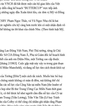
tin VNCH đã bắt được một cán bộ giao liên của Việt
uy diễn rằng kế hoạch “BUTTERCUP” trực tiếp ảnh
g những ngày đầu Xuân khói lửa, các đơn vị Mỹ và Đồng
 CSBV. Phạm Ngọc Thảo, và Vũ Ngọc Nhạ chỉ là hai
ược nghiên cứu kỹ càng hơn trước khi có một nhận định võ
thể không tin lời khai của chính Nhu. (Theo hình luật Mỹ,
ảng Lao Động Việt Nam, Phó Thủ tướng, từng là Chủ
 đốc Sở CIA Đông Nam Á, Phụ tá Giám đốc kế hoạch bình
hết của anh em Diệm-Nhu, một Tướng cao cấp thuộc
háng 2/1963]. Cuộc gặp mặt này xảy ra trong giai đoạn
ĩ Mike Mansfield), và đang nỗ lực tìm cách thoát khỏi sự
g của Tướng [Đôn?] một cách tắc trách. Muốn bác bỏ hay
g chứng minh không có màn đi đêm, mà không thể chỉ
ầu các nỗ lực của Cộng Sản tại miền Nam [the leader of
 thu hẹp như Bí thư Trung Ương Cục Miền Nam thời gian
, có thể được kể như người cầm đầu nỗ lực của CS tại
m Trung (Trần Lương), Trần Văn Tấn (Lê hay Trịnh
văn của Colby có thể cũng chỉ nhằm ghi nhận rằng Phạm