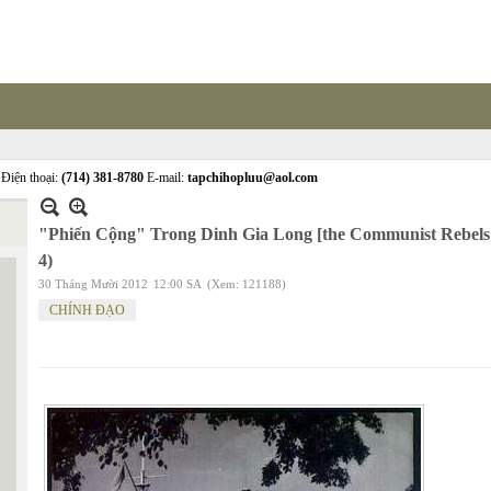
Điện thoại:
(714) 381-8780
E-mail:
tapchihopluu@aol.com
"Phiến Cộng" Trong Dinh Gia Long [the Communist Rebels 
4)
30 Tháng Mười 2012
12:00 SA
(Xem: 121188)
CHÍNH ĐẠO