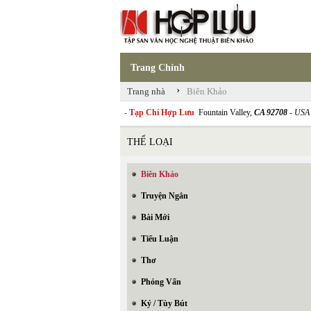
Trang Chính
›
Trang nhà
Biên Khảo
- Tạp Chí Hợp Lưu
Fountain Valley,
CA 92708
- USA
THỂ LOẠI
Biên Khảo
Truyện Ngắn
Bài Mới
Tiểu Luận
Thơ
Phỏng Vấn
Ký / Tùy Bút