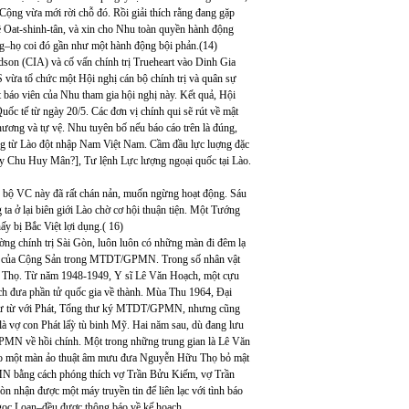
 Cộng vừa mới rời chỗ đó. Rồi giải thích rằng đang gặp
về Oat-shinh-tân, và xin cho Nhu toàn quyền hành động
g–họ coi đó gần như một hành động bội phản.(14)
on (CIA) và cố vấn chính trị Trueheart vào Dinh Gia
S vừa tổ chức một Hội nghị cán bộ chính trị và quân sự
báo viên của Nhu tham gia hội nghị này. Kết quả, Hội
uốc tế từ ngày 20/5. Các đơn vị chính qui sẽ rút về mật
ương và tự vệ. Nhu tuyên bố nếu báo cáo trên là đúng,
ông từ Lào đột nhập Nam Việt Nam. Cầm đầu lực luợng đặc
hay Chu Huy Mân?], Tư lệnh Lực lượng ngoại quốc tại Lào.
n bộ VC này đã rất chán nản, muốn ngừng hoạt động. Sáu
a ở lại biên giới Lào chờ cơ hội thuận tiện. Một Tướng
bị Bắc Việt lợi dụng.( 16)
ường chính trị Sài Gòn, luôn luôn có những màn đi đêm lạ
tỏa của Cộng Sản trong MTDT/GPMN. Trong số nhân vật
u Thọ. Từ năm 1948-1949, Y sĩ Lê Văn Hoạch, một cựu
 đưa phần tử quốc gia về thành. Mùa Thu 1964, Đại
ư từ với Phát, Tổng thư ký MTDT/GPMN, nhưng cũng
là vợ con Phát lấỳ tù binh Mỹ. Hai năm sau, dù đang lưu
N về hồi chính. Một trong những trung gian là Lê Văn
vào một màn ảo thuật âm mưu đưa Nguyễn Hữu Thọ bỏ mật
MN bằng cách phóng thích vợ Trần Bửu Kiếm, vợ Trần
n nhận được một máy truyền tin để liên lạc với tình báo
gọc Loan–đều được thông báo về kế hoạch