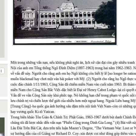
Một trong những vấn nạn, nếu không phải nghi án, lịch sử cận đại còn gây nhiều tranh
Nội của anh em Tổng thống Ngô Đình Diệm (1897-1963) trong hai năm 1962-1963. Nhiề
về vấn đề này. Người cho rằng anh em họ Ngô không còn biết lý lẽ [no longer be ratio
muốn blackmail hay chơi một ván bài poker với Mỹ. (2) Người cho rằng họ Ngô thực 
cuộc đảo chính 1/11/1963, Cộng Sản đã chiếm miền Nam vào cuối năm 1963. Bi thảm
miền Nam cho Cộng Sản Bắc Việt–đặc biệt là Đại sứ Henry Cabot Lodge–lại có quyết 
Vấn đề ve vãn Cộng Sản này khá phức tạp. Nó không hạn chế trong phạm vi quốc nội mà
lưu chính trị và chiến lược thế giới của nhiều hơn một ngoại bang. Ngoài Liên ban
[Trung Cộng]–ba quốc gia ảnh hưởng sâu đậm trên nội tình Việt Nam–còn có những qu
hay vương quốc Ki-tô Vatican.
Trong biên khảo Tôn Giáo & Chính Trị: Phật Giáo, 1963-1967 dưới bút danh Chính Đ
chúng tôi đã lược nhắc đến vấn nạn “Phiến Cộng trong Dinh Gia Long.” (4) Bài viết này–
Lâu Đài Trên Bãi Cát, dựa trên tiểu luận Master’s Degree, “The Vietnam War: Lost or
sự hướng dẫn của cố Giảng sư Richard D. Coy–xin được coi như đóng góp thêm vào vấn 