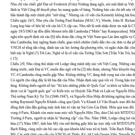
Nhu chỉ vào chiếc ghế Đại sứ Frederick (Fritz) Nolting đang ngồi, nói một lãnh tụ Việt
lãnh tụ Việt Cộng để thuyết phục họ mang quân về hàng. Nolting báo cáo chi tiết này 
hầu thành lập một chính phủ “mở rộng.” Nhưng các cố vấn của Kennedy không hài lòn
Chiều ngày 24/5, Nhu yêu cầu Tướng Paul Harkins (MAC-V), Weede, John H. Richards
Long họp bàn về liên hệ với cán bộ CS cấp cao. Nhu tiết lộ mới nhận được tin mật là C
ngày 19/5/1963 tại đồn điền Memot trên đất Cambodia [“Miên” hay Kampucuhea]. Mật 
nghị trên quyết định rút sáu [6] tiểu đoàn đặc công từ Việt Nam qua Lào làm nghĩa vụ Q
khu Cambodia, hay ngừng tham chiến, giao trách nhiệm chiến đấu cho các đơn vị địa ph
VNCH sẽ tổng tấn công, đánh tan các lực lượng địa phương trên, và ngăn chặn đặc c
biệt này là Nghệ (?).Tới Lào, Nghệ sẽ là cố vấn của Tướng Trần Sơn [Trần Văn Trà, 
( 15)
Chiều 2/9, Nhu cũng thú nhận với Lodge rằng mình tiếp xúc với Việt Cọng. Những cá
tháng trước, một Đại tá VC muốn đào ngũ với ba [3] tiểu đoàn, nhưng Nhu khuyên ông t
VC ở Cambodia cũng muốn gặp Nhu. Không những VC đang thất vọng mà còn cảm thấy 
Có người cho rằng đây là lời bịa đặt của Nhu. Nhận định này quá vội vã. Trong hậu tr
lùng. Không thiếu người nỗ lực “lôi kéo những phần tử Quốc Gia” ra khỏi sự kiềm 
được coi là “người quốc gia” có Kiến trúc sư Huỳnh Tấn Phát và Luật sư Nguyễn Hữ
Thủ tướng Nam Kỳ Tự Trị (1946-1947), và Nguyễn Hòa Hiệp đã không ngừng tìm cách
tướng Raymond Nguyễn Khánh–cũng qua Quốc Vụ Khanh Lê Văn Hoạch–trao đổi th
đồng thời cầm đầu guồng máy tình báo trí vận tại Sài Gòn-Gia Định. Món quà trao đổi 
vong ở Paris, Khánh còn mưu toan móc nối Nguyễn Hữu Thọ, đưa Chủ tịch MTDT/GPM
Trường ở Paris, người tự nhận là “thượng cấp” của Thọ. Năm 1966, Lodge cũng lọt 
khu.(17) Năm 1967, tình báo Mỹ còn mở đường giây liên lạc trực tiếp với MTDT/GP
Bạch Đằng, cùng một cán bộ cao cấp qua khuôn khổ trao trả tù binh. Trần Bạch Đằng cò
Mỹ. Các giới chức cao cấp của VNCH–từ Thiệu, Kỳ, tới Linh Quang Viên, Nguyễn N