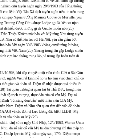
hỉ từ tháng 8/1963, Diệm mới có vẻ tách khỏi lập trường
ể nghiên cứu tuyên ngôn ngày 29/8/1963 của Tổng thống
i cho lệnh Việt Tấn Xã dịch tuyên ngôn trên, in trên trang
s xin gặp Ngoại trưởng Maurice Couve de Murville, yêu
ưởng Trương Công Cừu–được Lodge gọi là “tên xu nịnh
iệt đã hiểu được những gì de Gaulle muốn nói.(23)
63, Trần Thiện Khiêm mật báo với Mỹ rằng Nhu từng tuyên
, Nhu có thể liên lạc với Hà Nội, yêu cầu giảm bớt
 tình báo Mỹ ngày 30/8/1963 khẳng quyết rằng ít tháng
hống nhất Việt Nam.(25) Nhưng trong lần gặp Lodge chiều
nh cực lực chống trung lập, vì trung lập hoàn toàn đi
2/4/1963, khi tiếp chuyện một viên chức CIA ở Sài Gòn
i, người Việt rất kính nể họ vì họ làm việc chăm chỉ, có
eo thời gian và nhân số. Diệm đã nhận được quá nhiều lời
28) Tại quân trường sĩ quan trừ bị Thủ Đức, trong mùa
thái độ trịch thượng, thực dân của cố vấn Mỹ. Đại tá
g Đính “rút súng dọa bắn” một nhân viên CIA Mỹ.
 miền Nam. Diệm và Nhu đều quan tâm đến vấn đề nhân
 [MAAG] và các đơn vị Lực lượng đặc biệt [LLĐB] Mỹ.
nh vi của nhân sự Mỹ.(29)
-shinh-tân] số ra ngày Chủ Nhật, 12/5/1963, Warren Unna
u, đa số các cố vấn Mỹ tại địa phương chỉ thu thập tin
a VC. Do áp lực của Mỹ, năm ngày sau, 17/5, Diệm mượn