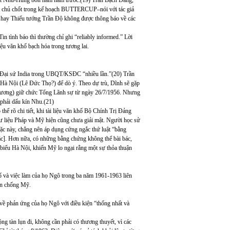
ật Nhu-Hùng bốn năm năm trước.(19) Trần Bạch Đằng,
t chủ chốt trong kế hoạch BUTTERCUP–nói với tác giả
 hay Thiếu tướng Trần Độ không được thông báo về các
 tình báo thì thường chỉ ghi “reliably informed.” Lời
u văn khố bạch hóa trong tương lai.
an Đại sứ India trong UBQT/KSĐC “nhiều lần.”(20) Trần
n Hà Nội (Lê Đức Thọ?) để dò ý. Theo dự trù, Dĩnh sẽ gặp
Cương) giữ chức Tổng Lãnh sự từ ngày 26/7/1956. Nhưng
phải dấu kín Nhu.(21)
ể rõ chi tiết, khi tài liệu văn khố Bộ Chính Trị Đảng
 liệu Pháp và Mỹ hiện cũng chưa giải mật. Người học sử
ặc này, chẳng nên áp dụng cứng ngắc thứ luật “bằng
hác]. Hơn nữa, có những bằng chứng không thể bài bác,
 biểu Hà Nội, khiến Mỹ lo ngại rằng một sự thỏa thuận
ố và việc làm của họ Ngô trong ba năm 1961-1963 liên
yền chống Mỹ.
t về phản ứng của họ Ngô với điều kiện “thống nhất và
ng tàn lụn đi, không cần phải có thương thuyết, vì các