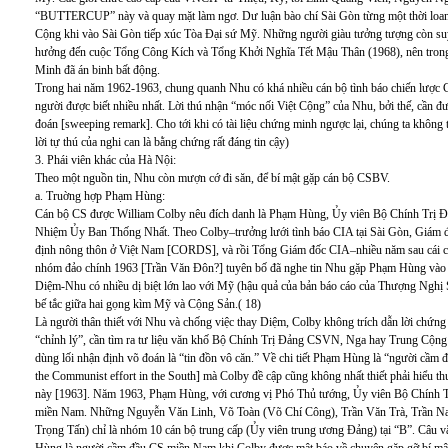
“BUTTERCUP” này và quay mặt làm ngơ. Dư luận bào chí Sài Gòn từng một thời loan 
Cộng khi vào Sài Gòn tiếp xúc Tòa Đại sứ Mỹ. Những người giàu tưởng tượng còn s
hưởng đến cuộc Tổng Công Kích và Tổng Khởi Nghĩa Tết Mậu Thân (1968), nên tron
Minh đã án binh bất động.
Trong hai năm 1962-1963, chung quanh Nhu có khá nhiều cán bộ tình báo chiến lược
người được biết nhiều nhất. Lời thú nhận “móc nối Việt Cộng” của Nhu, bởi thế, cần đ
đoán [sweeping remark]. Cho tới khi có tài liệu chứng minh ngược lại, chúng ta không 
lời tự thú của nghi can là bằng chứng rất đáng tin cậy)
3. Phái viên khác của Hà Nội:
Theo một nguồn tin, Nhu còn mượn cớ đi săn, để bí mật gặp cán bộ CSBV.
a. Truờng hợp Phạm Hùng:
Cán bộ CS được William Colby nêu đích danh là Phạm Hùng, Ủy viên Bộ Chính Trị Đ
Nhiệm Ủy Ban Thống Nhất. Theo Colby–trưởng lưới tình báo CIA tại Sài Gòn, Giám
định nông thôn ở Việt Nam [CORDS], và rồi Tổng Giám đốc CIA–nhiều năm sau cái c
nhóm đảo chính 1963 [Trần Văn Đôn?] tuyên bố đã nghe tin Nhu gặp Phạm Hùng vào [t
Diệm-Nhu có nhiều dị biệt lớn lao với Mỹ (hậu quả của bản báo cáo của Thượng Nghị S
bế tắc giữa hai gọng kìm Mỹ và Cộng Sản.( 18)
Là người thân thiết với Nhu và chống việc thay Diệm, Colby không trích dẫn lời chứn
“chỉnh lý”, cần tìm ra tư liệu văn khố Bộ Chính Trị Đảng CSVN, Nga hay Trung Cộn
dùng lối nhận định võ đoán là “tin đồn vô căn.” Về chi tiết Phạm Hùng là “người cầm đ
the Communist effort in the South] mà Colby đề cập cũng không nhất thiết phải hiểu
này [1963]. Năm 1963, Phạm Hùng, với cương vị Phó Thủ tướng, Ủy viên Bộ Chính Trị
miền Nam. Những Nguyễn Văn Linh, Võ Toàn (Võ Chí Công), Trần Văn Trà, Trần Na
Trọng Tấn) chỉ là nhóm 10 cán bộ trung cấp (Ủy viên trung ương Đảng) tại “B”. Câu 