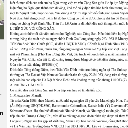
biết rõ mục đích của anh em họ Ngô trong việc ve vãn Cộng Sản giữa lúc áp lực Mỹ ng
luận rằng họ Ngô, qua thành tích dĩ vãng, khó thể có ý định tìm hòa bình cho tương lai
một thứ quyết định, hoặc đe dọa, “ăn không được thì đạp đổ” để cảnh giác người Mỹ–
Ngô đoán biết đang có sứ mệnh lật đổ họ. Cũng có thể nó được phóng đại lên để Đạ
cùng vợ chồng Ngô Đình Nhu-Trần Thị Lệ Xuân ra đi, khởi đầu một thí nghiệm mới, h
I. TIẾP XÚC VỚI CỘNG SẢN:
Không ai có thể chối cãi việc anh em họ Ngô tiếp xúc Cộng Sản. Nếu thời điểm họ Ngô
xương, bằng thịt xuất hiện tại ngay chính Dinh Gia Long sáng ngày 2/9/1963 là Mie
Tế Kiểm Soát Đình Chiến (ICC, sẽ dẫn UBQT/ KSĐC). Cố vấn Ngô Đình Nhu (1910-19
cả các Tướng miền Nam, nhiều lần, rằng ông ta–ngoài Maneli–từng tiếp xúc Việt Cộng.
mật với Phạm Hùng (Phó Thủ tướng Bắc Việt, đặc trách kế hoạch thống nhất hai miền
Nguyễn Văn Châu, còn tiết lộ, dù chẳng trưng được bằng cớ có thể kiểm chứng nào, n
Gòn vào hạ tuần tháng 10/1963.( 6)
Đích thân Tổng thống Diệm, theo Trần Văn Dĩnh–một cựu thông ngôn tại Tòa lãnh sự N
thường vụ Tòa Đại sứ Việt Nam tại Oat-shinh-tân từ ngày 22/8/1963, đang trên đường 
một cán bộ cao cấp của Hà Nội ở New Dehli vào khoảng trung tuần tháng 11/1963.(7)
A. NHỮNG ĐẦU MỐI:
Có nhiều đầu mối Cộng Sản mà Nhu tiếp xúc hay có tin đã tiếp xúc.
ữ:
1. Mieczylslaw Maneli:
Từ mùa Xuân 1963, theo Maneli, nhiều nhà ngoại giao đã yêu cầu Maneli gặp Nhu. Tro
(Ấn Độ) trong UBQT/KSĐC, Ramchundur Goburdhun, Đại sứ Italia (Ý) Giovanni d'Orl
Salvatore d'Asta. Họ cho biết đã nói với Nhu về Maneli, và Nhu ngỏ ý muốn gặp. Tối C
m
tiếp tân của Trương Công Cừu, vừa để ra mắt ngoại giao đoàn nhân dịp được cử thay
Lodge.(8) Ngay sau lần gặp sơ khởi này, Maneli vội báo cáo về Warsaw, đồng thời th
và Hà Văn Lâu, Trưởng đoàn VNDCCH tại UBQT/KSĐC. Lâu và Tovmassian, theo Manel