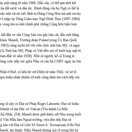
ày một nặng từ năm 1960. Dẫu vậy, có thể tạm thời kết
 của đất nước và dân tộc. Hành động của họ Ngô có thể là
hoặc một cái tát xiếc lãnh tụ Đảng Cộng Hòa mà anh em họ
i sứ Lodge ép Tổng Giám mục Ngô Đình Thục (1897-1984)
y vọng tìm ra một chính phủ chống Cộng hữu hiệu hơn.
 bắt đầu ve vãn Cộng Sản còn gây bàn cãi, đầu mối bằng
czylslaw Maneli, Trưởng đoàn Poland trong Ủy Ban Quốc
63) cũng tuyên bố với viên chức tình báo Mỹ, và ngay
(5) Tình báo Mỹ, Pháp và Việt đều nói về buổi họp mặt bí
 Nam-Bắc từ năm 1958). Một số người, kể cả Trung tá
hững cuộc tiếp xúc giữa Nhu và cán bộ CSBV ngay tại Sài
hật ở Huế, có liên hệ với Diệm từ năm 1942, và xử lý
qua India nhận nhiệm sở mới–cũng định tìm cách tiếp xúc
ng số này có Đại sứ Pháp Roger Lalouette, Đại sứ India
andi và tân Đặc sứ Vatican (Tòa thánh La Mã)
hủ Nhật, 25/8, Maneli được giới thiệu với Nhu trong buổi
 Vũ Văn Mẫu làm Ngoại trưởng, vừa đón tiếp Đại sứ
ông báo với Đại sứ Liên Sô Suren A. Tovmassian ở Hà Nội
i, tán thành. Điều Maneli không nói rõ trong hồi ký