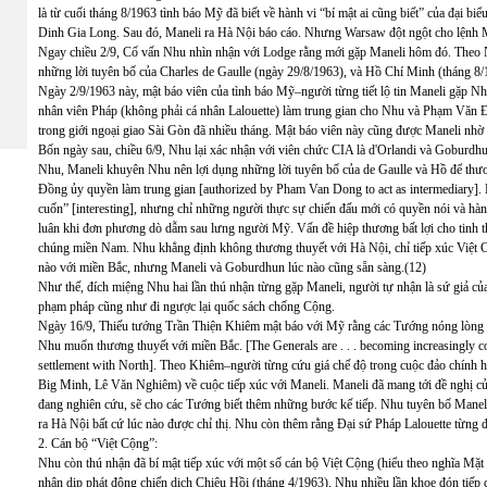
là từ cuối tháng 8/1963 tình báo Mỹ đã biết về hành vi “bí mật ai cũng biết” của đại bi
Dinh Gia Long. Sau đó, Maneli ra Hà Nội báo cáo. Nhưng Warsaw đột ngột cho lệnh 
Ngay chiều 2/9, Cố vấn Nhu nhìn nhận với Lodge rằng mới gặp Maneli hôm đó. Theo 
những lời tuyên bố của Charles de Gaulle (ngày 29/8/1963), và Hồ Chí Minh (tháng 8/
Ngày 2/9/1963 này, mật báo viên của tình báo Mỹ–người từng tiết lộ tin Maneli gặp Nh
nhân viên Pháp (không phải cá nhân Lalouette) làm trung gian cho Nhu và Phạm Văn Đồ
trong giới ngoại giao Sài Gòn đã nhiều tháng. Mật báo viên này cũng được Maneli nhờ 
Bốn ngày sau, chiều 6/9, Nhu lại xác nhận với viên chức CIA là d'Orlandi và Goburdh
Nhu, Maneli khuyên Nhu nên lợi dụng những lời tuyên bố của de Gaulle và Hồ để thư
Đồng ủy quyền làm trung gian [authorized by Pham Van Dong to act as intermediary]. Nh
cuốn” [interesting], nhưng chỉ những người thực sự chiến đấu mới có quyền nói và hà
luân khi đơn phương dò dẫm sau lưng người Mỹ. Vấn đề hiệp thương bất lợi cho tinh th
chúng miền Nam. Nhu khẳng định không thương thuyết với Hà Nội, chỉ tiếp xúc Việt
nào với miền Bắc, nhưng Maneli và Goburdhun lúc nào cũng sẵn sàng.(12)
Như thế, đích miệng Nhu hai lần thú nhận từng gặp Maneli, người tự nhận là sứ giả
phạm pháp cũng như đi ngược lại quốc sách chống Cộng.
Ngày 16/9, Thiếu tướng Trần Thiện Khiêm mật báo với Mỹ rằng các Tướng nóng lòng l
Nhu muốn thương thuyết với miền Bắc. [The Generals are . . . becoming increasingly co
settlement with North]. Theo Khiêm–người từng cứu giá chế độ trong cuộc đảo chính 
Big Minh, Lê Văn Nghiêm) về cuộc tiếp xúc với Maneli. Maneli đã mang tới đề nghị 
đang nghiên cứu, sẽ cho các Tướng biết thêm những bước kế tiếp. Nhu tuyên bố Manel
ra Hà Nội bất cứ lúc nào được chỉ thị. Nhu còn thêm rằng Đại sứ Pháp Lalouette từng đ
2. Cán bộ “Việt Cộng”:
Nhu còn thú nhận đã bí mật tiếp xúc với một số cán bộ Việt Cộng (hiểu theo nghĩa 
nhân dịp phát động chiến dịch Chiêu Hồi (tháng 4/1963), Nhu nhiều lần khoe đón tiếp