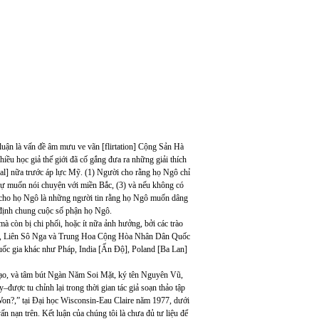
 luận là vấn đề âm mưu ve vãn [flirtation] Cộng Sản Hà
u học giả thế giới đã cố gắng đưa ra những giải thích
nal] nữa trước áp lực Mỹ. (1) Người cho rằng họ Ngô chỉ
sự muốn nói chuyện với miền Bắc, (3) và nếu không có
 cho họ Ngô là những người tin rằng họ Ngô muốn dâng
định chung cuộc số phận họ Ngô.
 còn bị chi phối, hoặc ít nữa ảnh hưởng, bởi các trào
g Mỹ, Liên Sô Nga và Trung Hoa Cộng Hòa Nhân Dân Quốc
ốc gia khác như Pháp, India [Ấn Độ], Poland [Ba Lan]
ạo, và tâm bút Ngàn Năm Soi Mặt, ký tên Nguyên Vũ,
được tu chỉnh lại trong thời gian tác giả soạn thảo tập
 Won?,” tại Đại học Wisconsin-Eau Claire năm 1977, dưới
nạn trên. Kết luận của chúng tôi là chưa đủ tư liệu để