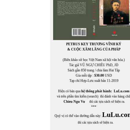
PETRUS KEY TRƯƠNG VĨNH KÝ
& CUỘC XÂM LĂNG CỦA PHÁP
(Biên khảo sử học Việt Nam xã hội văn hóa.)
Tác giả VŨ NGỰ CHIÊU PhD, JD
Sách gần 850 trang / chia làm Hai Tập
Gía mỗi tập :
$30.00
USD
Tạp chí Hợp-Lưu xuất bản 11-2019
Hiện có bán qua
hệ thống phát hành:
LuLu.com
và trên phần tìm kiếm (search) thì đánh vào hàng ch
Chieu Ngu Vu
thì các tựa sách sẽ hiện ra.
***
LuLu.co
Quý vị có thể vào đường dẫn này:
thì các tựa sách sẽ hiện ra.