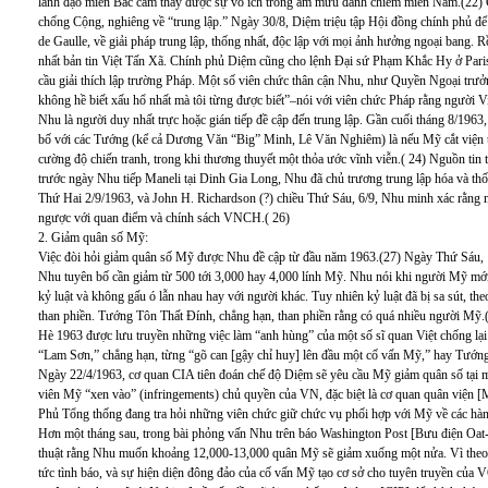
lãnh đạo miền Bắc cảm thấy được sự vô ích trong âm mưu đánh chiếm miền Nam.(22) C
chống Cộng, nghiêng về “trung lập.” Ngày 30/8, Diệm triệu tập Hội đồng chính phủ đ
de Gaulle, về giải pháp trung lập, thống nhất, độc lập với mọi ảnh hưởng ngoại bang. Rồ
nhất bản tin Việt Tấn Xã. Chính phủ Diệm cũng cho lệnh Đại sứ Phạm Khắc Hy ở Pari
cầu giải thích lập trường Pháp. Một số viên chức thân cận Nhu, như Quyền Ngoại tr
không hề biết xấu hổ nhất mà tôi từng được biết”–nói với viên chức Pháp rằng người V
Nhu là người duy nhất trực hoặc gián tiếp đề cập đến trung lập. Gần cuối tháng 8/19
bố với các Tướng (kể cả Dương Văn “Big” Minh, Lê Văn Nghiêm) là nếu Mỹ cắt viện trợ
cường độ chiến tranh, trong khi thương thuyết một thỏa ước vĩnh viễn.( 24) Nguồn tin
trước ngày Nhu tiếp Maneli tại Dinh Gia Long, Nhu đã chủ trương trung lập hóa và t
Thứ Hai 2/9/1963, và John H. Richardson (?) chiều Thứ Sáu, 6/9, Nhu minh xác rằng mì
ngược với quan điểm và chính sách VNCH.( 26)
2. Giảm quân số Mỹ:
Việc đòi hỏi giảm quân số Mỹ được Nhu đề cập từ đầu năm 1963.(27) Ngày Thứ Sáu, 1
Nhu tuyên bố cần giảm từ 500 tới 3,000 hay 4,000 lính Mỹ. Nhu nói khi người Mỹ mới tớ
kỷ luật và không gấu ó lẫn nhau hay với người khác. Tuy nhiên kỷ luật đã bị sa sút, th
than phiền. Tướng Tôn Thất Đính, chẳng hạn, than phiền rằng có quá nhiều người Mỹ.(
Hè 1963 được lưu truyền những việc làm “anh hùng” của một số sĩ quan Việt chống lại 
“Lam Sơn,” chẳng hạn, từng “gõ can [gậy chỉ huy] lên đầu một cố vấn Mỹ,” hay Tướn
Ngày 22/4/1963, cơ quan CIA tiên đoán chế độ Diệm sẽ yêu cầu Mỹ giảm quân số tại
viên Mỹ “xen vào” (infringements) chủ quyền của VN, đặc biệt là cơ quan quân viện
Phủ Tổng thống đang tra hỏi những viên chức giữ chức vụ phối hợp với Mỹ về các hà
Hơn một tháng sau, trong bài phỏng vấn Nhu trên báo Washington Post [Bưu điện Oat
thuật rằng Nhu muốn khoảng 12,000-13,000 quân Mỹ sẽ giảm xuống một nửa. Vì theo Nh
tức tình báo, và sự hiện diện đông đảo của cố vấn Mỹ tạo cơ sở cho tuyên truyền củ