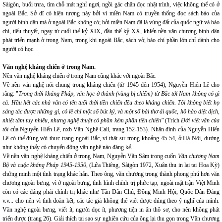
Sàigòn, buổi trưa, tìm chỗ mát nghỉ ngơi, ngồi gác chân đọc nhật trình, việc không thể có ở
ngoài Bắc. Sở dĩ có hiện tượng này bởi vì miền Nam có truyền thống đọc sách báo của
người bình dân mà ở ngoài Bắc không có; bởi miền Nam đã là vùng đất của quốc ngữ và báo
chí, tiểu thuyết, ngay từ cuối thế kỷ XIX, đầu thế kỷ XX, khiến nền văn chương bình dân
phát triển mạnh ở trong Nam, trong khi ngoài Bắc, sách vở, báo chí phần lớn chỉ dành cho
người có học.
Văn nghệ kháng chiến ở trong Nam.
Nền văn nghệ kháng chiến ở trong Nam cũng khác với ngoài Bắc.
Về nền văn nghệ nói chung trong kháng chiến (từ 1945 đến 1954), Nguyễn Hiến Lê cho
rằng: "
Trong thời kháng Pháp, văn học ở thành (vùng bị chiếm) từ Bắc tới Nam không có gì
cả. Hầu hết các nhà văn có tên tuổi thời tiền chiến đều theo kháng chiến. Tôi không biết họ
sáng tác được những gì, có lẽ chỉ một số bút ký, và một số bài thơ ái quốc, hô hào diệt địch,
nhiệt tâm tuy nhiều, nhưng nghệ thuật có phần kém phần tiền chiến"
(Trích
Đời viết văn của
tôi
của Nguyễn Hiến Lê, nxb Văn Nghệ Cali, trang 152-153). Nhận định của Nguyễn Hiến
Lê có thể đúng với thực trạng ngoài Bắc, vì thật sự trong khoảng 45-54, ở Hà Nội, dường
như không thấy có chuyển động văn nghệ nào đáng kể.
Về nền văn nghệ kháng chiến ở trong Nam, Nguyễn Văn Sâm trong cuốn
Văn chương Nam
Bộ và cuộc kháng Pháp 1945-1950
, (Lửa Thiêng, Sàigòn 1972, Xuân thu in lại tại Hoa Kỳ)
chứng minh một tình trạng khác hẳn. Theo ông, văn chương trong thành phong phú hơn văn
chương ngoài bưng, vì ở ngoài bưng, tình hình chính trị phức tạp, ngoài mặt trận Việt Minh
còn có các đảng phái chính trị khác như Tân Dân Chủ, Đồng Minh Hội, Quốc Dân Đảng
v.v... cho nên vì tình đoàn kết, các tác giả không thể viết được đúng theo ý nghĩ của mình.
Văn nghệ ngoài bưng, viết ít, người đọc ít, phương tiện in ấn thô sơ, cho nên không phát
triển được (trang 26). Giải thích tại sao sự nghiên cứu của ông lại thu gọn trong Văn chương