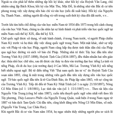
Ngoài ra còn phải kể thêm những tập hồi ký khác, như hồi ký của Huỳnh Văn Lang, chủ
nhiệm sáng lập Bách Khoa; hồi ký của Mặc Thu, Mặc Đỗ, là những nhà văn Bắc di cư tiên
phong trong việc xây dựng nền báo chí và văn học (nếu đã xuất bản). Hồi ký của Nguyên
Sa, Thanh Nam... những người đã sống và viết trong suốt thời kỳ chia đôi đất nước, v.v...
*
Trước khi tìm hiểu chỗ đứng của văn học miền Nam từ 1954 đến 1975 trong bối cảnh chung
của văn học Việt Nam, chúng ta cần nhìn lại sự hình thành và phát triển văn học quốc ngữ tại
miền Nam cuối thế kỷ XIX, đầu thế kỷ XX.
Chữ quốc ngữ được sử dụng, về mặt hành chánh, ở trong Nam trước, vì người Pháp chiếm
Nam Kỳ trước và họ thúc đẩy việc dùng quốc ngữ trong Nam. Một mặt khác, nhờ sự tiếp
xúc với Pháp và văn học Pháp, người Nam cũng hấp thụ được tinh thần dân chủ của Pháp
qua ngả học đường và sách vở báo chí Pháp. Những nhà trí thức Tây học đầu tiên như
Trương Vĩnh Ký (1837-1898), Huỳnh Tịnh Của (1834-1897), đều thấm nhuần hai nền giáo
dục: thủa nhỏ học chữ nho, sau đó được các thày tu đưa vào trường đạo học tiếng La tinh và
tiếng Pháp, rồi đi du học (các trường đạo) ở Cao Mên, Mã Lai. Trương Vĩnh Ký nổi tiếng
biết nhiều ngoại ngữ. Bộ từ điển tiếng Việt "Đại nam quốc âm tư vị" do Huỳnh Tịnh Của
soạn năm 1893, cũng là một trong những viên gạch đầu tiên xây dựng nền văn học quốc
ngữ. Tờ báo quốc ngữ đầu tiên là tờ Gia Định Báo, do Pháp lập năm 1865, với sự cộng tác
của Trương Vĩnh Ký. Tiếp đó đến tờ Nam Kỳ Nhật Trình (số 1 ra ngày 21/10/1897), Nông
Cổ Mín Đàm (số 1: 1/8/1901), Lục tỉnh tân văn (số 1: 15/1/1907) v.v... Theo tài liệu của
Nguyễn Văn Trung (công bố năm 1987), cuốn tiểu thuyết quốc ngữ sớm nhất viết theo lối
Tây phương,
Thày Lazzaro Phiền
của Nguyễn Trọng Quản, xuất hiện ở trong Nam ngay từ
1887 và bản dịch Tam Quốc Chí đầu tiên, cũng khởi đăng trên Nông Cổ Mín Đàm, số một.
(Nguyễn Văn Trung, Lục Châu Học).
Khi người Bắc di cư vào Nam năm 1954, họ ngạc nhiên thấy những người phu xe xích lô