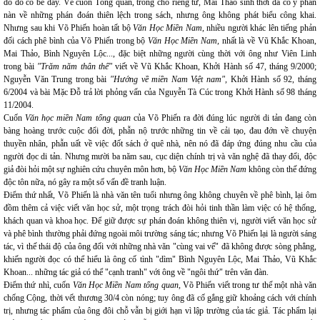
do đó có bề dầy. Về cuốn Tổng quan, trong chỗ riêng tư, Mai Thảo sinh thời đã có ý phàn
nàn về những phán đoán thiên lệch trong sách, nhưng ông không phát biểu công khai.
Nhưng sau khi Võ Phiến hoàn tất bộ
Văn Học Miền Nam
, nhiều người khác lên tiếng phản
đối cách phê bình của Võ Phiến trong bộ
Văn Học Miền Nam,
nhất là về Vũ Khắc Khoan,
Mai Thảo, Bình Nguyên Lộc..., đặc biệt những người cùng thời với ông như Viên Linh
trong bài
"Trăm năm thân thế"
viết về Vũ Khắc Khoan, Khởi Hành số 47, tháng 9/2000;
Nguyễn Văn Trung trong bài
"Hướng về miền Nam Việt nam",
Khởi Hành số 92, tháng
6/2004 và bài Mặc Đỗ trả lời phỏng vấn của Nguyễn Tà Cúc trong Khởi Hành số 98 tháng
11/2004.
Cuốn
Văn học miền Nam tổng quan
của Võ Phiến ra đời đúng lúc người di tản đang còn
bàng hoàng trước cuộc đổi đời, phẫn nộ trước những tin về cải tạo, đau đớn về chuyện
thuyền nhân, phẫn uất về việc đốt sách ở quê nhà, nên nó đã đáp ứng đúng nhu cầu của
người đọc di tản. Nhưng mười ba năm sau, cục diện chính trị và văn nghệ đã thay đổi, độc
giả đòi hỏi một sự nghiên cứu chuyên môn hơn, bộ
Văn Học Miền Nam
không còn thế đứng
độc tôn nữa, nó gây ra một số vấn đề tranh luận.
Điểm thứ nhất, Võ Phiến là nhà văn tên tuổi nhưng ông không chuyên về phê bình, lại ôm
đồm thêm cả việc viết văn học sử, một trọng trách đòi hỏi tinh thần làm việc có hệ thống,
khách quan và khoa học. Để giữ được sự phán đoán không thiên vị, người viết văn học sử
và phê bình thường phải đứng ngoài môi trường sáng tác; nhưng Võ Phiến lại là người sáng
tác, vì thế thái độ của ông đối với những nhà văn "cùng vai vế" đã không được sòng phẳng,
khiến người đọc có thể hiểu là ông cố tình "dìm" Bình Nguyên Lộc, Mai Thảo, Vũ Khắc
Khoan... những tác giả có thể "cạnh tranh" với ông về "ngôi thứ" trên văn đàn.
Điểm thứ nhì, cuốn
Văn Học Miền Nam tổng quan,
Võ Phiến viết trong tư thế một nhà văn
chống Cộng, thời vết thương 30/4 còn nóng; tuy ông đã cố gắng giữ khoảng cách với chính
trị, nhưng tác phẩm của ông đôi chỗ vẫn bị giới hạn vì lập trường của tác giả. Tác phẩm lại