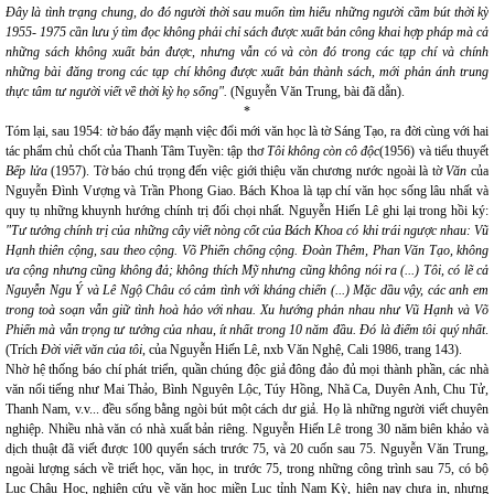
Đây là tình trạng chung, do đó người thời sau muốn tìm hiểu những người cầm bút thời kỳ
1955- 1975 cần lưu ý tìm đọc không phải chỉ sách được xuất bản công khai hợp pháp mà cả
những sách không xuất bản được, nhưng vẫn có và còn đó trong các tạp chí và chính
những bài đăng trong các tạp chí không được xuất bản thành sách, mới phản ánh trung
thực tâm tư người viết về thời kỳ họ sống".
(Nguyễn Văn Trung, bài đã dẫn).
*
Tóm lại, sau 1954: tờ báo đẩy mạnh việc đổi mới văn học là tờ Sáng Tạo, ra đời cùng với hai
tác phẩm chủ chốt của Thanh Tâm Tuyền: tập thơ
Tôi không còn cô độc
(1956) và tiểu thuyết
Bếp lửa
(1957). Tờ báo chú trọng đến việc giới thiệu văn chương nước ngoài là tờ
Văn
của
Nguyễn Đình Vượng và Trần Phong Giao. Bách Khoa là tạp chí văn học sống lâu nhất và
quy tụ những khuynh hướng chính trị đối chọi nhất. Nguyễn Hiến Lê ghi lại trong hồi ký:
"Tư tưởng chính trị của những cây viết nòng cốt của Bách Khoa có khi trái ngược nhau: Vũ
Hạnh thiên cộng, sau theo cộng. Võ Phiến chống cộng. Đoàn Thêm, Phan Văn Tạo, không
ưa cộng nhưng cũng không đả; không thích Mỹ nhưng cũng không nói ra (...) Tôi, có lẽ cả
Nguyễn Ngu Ý và Lê Ngộ Châu có cảm tình với kháng chiến (...) Mặc dầu vậy, các anh em
trong toà soạn vẫn giữ tình hoà hảo với nhau. Xu hướng phản nhau như Vũ Hạnh và Võ
Phiến mà vẫn trọng tư tưởng của nhau, ít nhất trong 10 năm đầu. Đó là điểm tôi quý nhất
.
(Trích
Đời viết văn của tôi
, của Nguyễn Hiến Lê, nxb Văn Nghệ, Cali 1986, trang 143).
Nhờ hệ thống báo chí phát triển, quần chúng độc giả đông đảo đủ mọi thành phần, các nhà
văn nổi tiếng như Mai Thảo, Bình Nguyên Lộc, Túy Hồng, Nhã Ca, Duyên Anh, Chu Tử,
Thanh Nam, v.v... đều sống bằng ngòi bút một cách dư giả. Họ là những người viết chuyên
nghiệp. Nhiều nhà văn có nhà xuất bản riêng. Nguyễn Hiến Lê trong 30 năm biên khảo và
dịch thuật đã viết được 100 quyển sách trước 75, và 20 cuốn sau 75. Nguyễn Văn Trung,
ngoài lượng sách về triết học, văn học, in trước 75, trong những công trình sau 75, có bộ
Lục Châu Học, nghiên cứu về văn học miền Lục tỉnh Nam Kỳ, hiện nay chưa in, nhưng