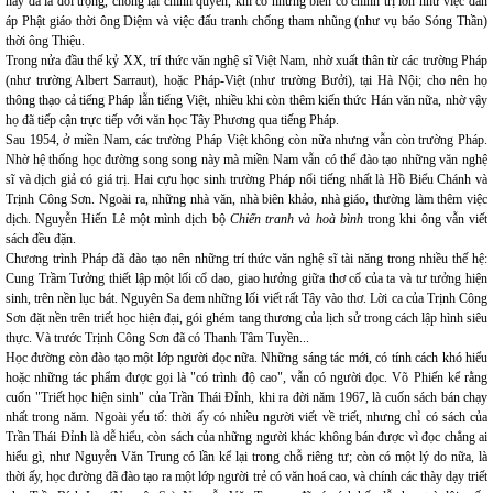
này đã là đối trọng, chống lại chính quyền, khi có những biến cố chính trị lớn như việc đàn
áp Phật giáo thời ông Diệm và việc đấu tranh chống tham nhũng (như vụ báo Sóng Thần)
thời ông Thiệu.
Trong nửa đầu thế kỷ XX, trí thức văn nghệ sĩ Việt Nam, nhờ xuất thân từ các trường Pháp
(như trường Albert Sarraut), hoặc Pháp-Việt (như trường Bưởi), tại Hà Nội; cho nên họ
thông thạo cả tiếng Pháp lẫn tiếng Việt, nhiều khi còn thêm kiến thức Hán văn nữa, nhờ vậy
họ đã tiếp cận trực tiếp với văn học Tây Phương qua tiếng Pháp.
Sau 1954, ở miền Nam, các trường Pháp Việt không còn nữa nhưng vẫn còn trường Pháp.
Nhờ hệ thống học đường song song này mà miền Nam vẫn có thể đào tạo những văn nghệ
sĩ và dịch giả có giá trị. Hai cựu học sinh trường Pháp nổi tiếng nhất là Hồ Biểu Chánh và
Trịnh Công Sơn. Ngoài ra, những nhà văn, nhà biên khảo, nhà giáo, thường làm thêm việc
dịch. Nguyễn Hiến Lê một mình dịch bộ
Chiến tranh và hoà bình
trong khi ông vẫn viết
sách đều đặn.
Chương trình Pháp đã đào tạo nên những trí thức văn nghệ sĩ tài năng trong nhiều thế hệ:
Cung Trầm Tưởng thiết lập một lối cổ dao, giao hưởng giữa thơ cổ của ta và tư tưởng hiện
sinh, trên nền lục bát. Nguyên Sa đem những lối viết rất Tây vào thơ. Lời ca của Trịnh Công
Sơn đặt nền trên triết học hiện đại, gói ghém tang thương của lịch sử trong cách lập hình siêu
thực. Và trước Trịnh Công Sơn đã có Thanh Tâm Tuyền...
Học đường còn đào tạo một lớp người đọc nữa. Những sáng tác mới, có tính cách khó hiểu
hoặc những tác phẩm được gọi là "có trình độ cao", vẫn có người đọc. Võ Phiến kể rằng
cuốn "Triết học hiện sinh" của Trần Thái Đỉnh, khi ra đời năm 1967, là cuốn sách bán chạy
nhất trong năm. Ngoài yếu tố: thời ấy có nhiều người viết về triết, nhưng chỉ có sách của
Trần Thái Đỉnh là dễ hiểu, còn sách của những người khác không bán được vì đọc chẳng ai
hiểu gì, như Nguyễn Văn Trung có lần kể lại trong chỗ riêng tư; còn có một lý do nữa, là
thời ấy, học đường đã đào tạo ra một lớp người trẻ có văn hoá cao, và chính các thày dạy triết