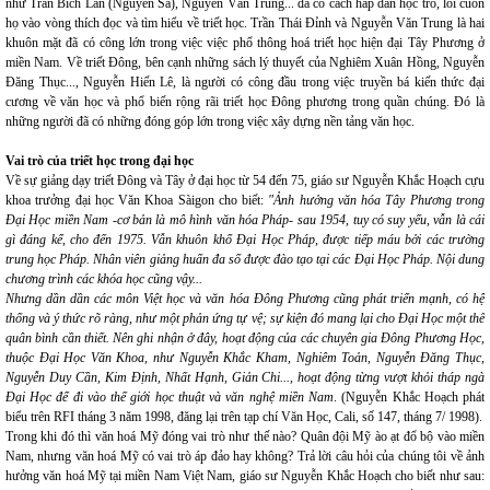
như Trần Bích Lan (Nguyên Sa), Nguyễn Văn Trung... đã có cách hấp dẫn học trò, lôi cuốn
họ vào vòng thích đọc và tìm hiểu về triết học. Trần Thái Đỉnh và Nguyễn Văn Trung là hai
khuôn mặt đã có công lớn trong việc việc phổ thông hoá triết học hiện đại Tây Phương ở
miền Nam. Về triết Đông, bên cạnh những sách lý thuyết của Nghiêm Xuân Hồng, Nguyễn
Đăng Thục..., Nguyễn Hiến Lê, là người có công đầu trong việc truyền bá kiến thức đại
cương về văn học và phổ biến rộng rãi triết học Đông phương trong quần chúng. Đó là
những người đã có những đóng góp lớn trong việc xây dựng nền tảng văn học.
Vai trò của triết học trong đại học
Về sự giảng dạy triết Đông và Tây ở đại học từ 54 đến 75, giáo sư Nguyễn Khắc Hoạch cựu
khoa trưởng đại học Văn Khoa Sàigon cho biết:
"Ảnh hưởng văn hóa Tây Phương trong
Đại Học miền Nam -cơ bản là mô hình văn hóa Pháp- sau 1954, tuy có suy yếu, vẫn là cái
gì đáng kể, cho đến 1975. Vẫn khuôn khổ Đại Học Pháp, được tiếp máu bởi các trường
trung học Pháp. Nhân viên giảng huấn đa số được đào tạo tại các Đại Học Pháp. Nội dung
chương trình các khóa học cũng vậy...
Nhưng dần dần các môn Việt học và văn hóa Đông Phương cũng phát triển mạnh, có hệ
thống và ý thức rõ ràng, như một phản ứng tự vệ; sự kiện đó mang lại cho Đại Học một thế
quân bình cần thiết. Nên ghi nhận ở đây, hoạt động của các chuyên gia Đông Phương Học,
thuộc Đại Học Văn Khoa, như Nguyễn Khắc Kham, Nghiêm Toản, Nguyễn Đăng Thục,
Nguyễn Duy Cần, Kim Định, Nhất Hạnh, Giản Chi..., hoạt động từng vượt khỏi tháp ngà
Đại Học để đi vào thế giới học thuật và văn nghệ miền Nam
. (Nguyễn Khắc Hoạch phát
biểu trên RFI tháng 3 năm 1998, đăng lại trên tạp chí Văn Học, Cali, số 147, tháng 7/ 1998).
Trong khi đó thì văn hoá Mỹ đóng vai trò như thế nào? Quân đội Mỹ ào ạt đổ bộ vào miền
Nam, nhưng văn hoá Mỹ có vai trò áp đảo hay không? Trả lời câu hỏi của chúng tôi về ảnh
hưởng văn hoá Mỹ tại miền Nam Việt Nam, giáo sư Nguyễn Khắc Hoạch cho biết như sau: