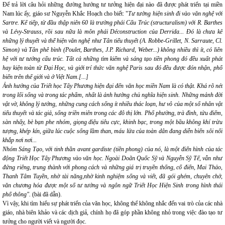
Để trả lời câu hỏi những đường hướng tư tưởng hiện đại nào đã được phát triển tại miền
Nam lúc ấy, giáo sư Nguyễn Khắc Hoạch cho biết: "
Tư tưởng hiện sinh đi vào văn nghệ với
Sartre. Kế tiếp, từ đầu thập niên 60 là trường phái Cấu Trúc (structuralism) với R. Barthes
và Lévy-Strauss, rồi sau nữa là môn phái Déconstruction của Derrida... Đó là chưa kể
những lý thuyết và thể hiện văn nghệ như Tân tiểu thuyết (A. Robbe-Grillet, N. Sarraute, Cl.
Simon) và Tân phê bình (Poulet, Barthes, J.P. Richard, Weber...) không nhiều thì ít, có liên
hệ với tư tưởng cấu trúc. Tất cả những tìm kiếm và sáng tạo tiền phong đó đều xuất phát
hay kiện toàn từ Đại Học, và giới trí thức văn nghệ Paris sau đó đều được đón nhận, phổ
biến trên thế giới và ở Việt Nam.[...]
Ảnh hưởng của Triết học Tây Phương hiện đại đến văn học miền Nam là có thật. Khá rõ nét
trong lối sống và trong tác phẩm, nhất là ảnh hưởng chủ nghĩa hiện sinh. Những mảnh đời
vật vờ, không lý tưởng, những cung cách sống ít nhiều thác loạn, hư vô của một số nhân vật
tiểu thuyết và tác giả, sống triền miên trong các đô thị lớn. Phố phường, trà đình, tửu điếm,
sàn nhẩy, bè bạn phe nhóm, giọng điệu tiêu cực, khinh bạc, trong một bầu không khí trừu
tượng, khép kín, giữa lúc cuộc sống lầm than, máu lửa của toàn dân đang diễn biến sôi nổi
khắp nơi nơi...
Nhóm Sáng Tạo, với tinh thần avant gardiste (tiền phong) của nó, là một điển hình của tác
động Triết Học Tây Phương vào văn học. Ngoài Doãn Quốc Sỹ và Nguyễn Sỹ Tế, vẫn như
đứng riêng, trung thành với phong cách và những giá trị truyền thống, cổ điển, Mai Thảo,
Thanh Tâm Tuyền, nhờ tài năng,nhờ kinh nghiệm sống và viết, đã gói ghém, chuyên chở,
văn chương hóa được một số tư tưởng và ngôn ngữ Triết Học Hiện Sinh trong hình thái
phổ thông".
(bài đã dẫn).
Vì vậy, khi tìm hiểu sự phát triển của văn học, không thể không nhắc đến vai trò của các nhà
giáo, nhà biên khảo và các dịch giả, chính họ đã góp phần không nhỏ trong việc đào tạo tư
tưởng cho người viết và người đọc.