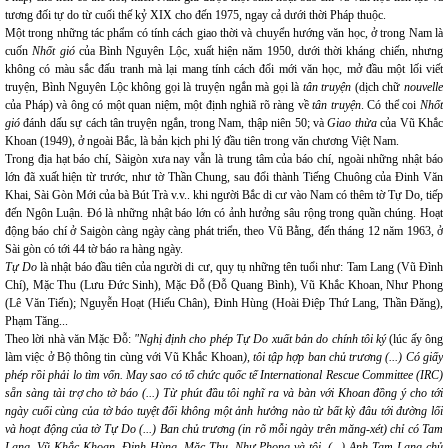
tương đối tự do từ cuối thế kỷ XIX cho đến 1975, ngay cả dưới thời Pháp thuộc.
Một trong những tác phẩm có tính cách giao thời và chuyển hướng văn học, ở trong Nam là
cuốn
Nhốt gió
của Bình Nguyên Lộc, xuất hiện năm 1950, dưới thời kháng chiến, nhưng
không có màu sắc đấu tranh mà lại mang tính cách đổi mới văn học, mở đầu một lối viết
truyện, Bình Nguyên Lộc không gọi là truyện ngắn mà gọi là
tân truyện
(dịch chữ
nouvelle
của Pháp) và ông có một quan niệm, một định nghiã rõ ràng về
tân truyện
. Có thể coi
Nhốt
gió
đánh dấu sự cách tân truyện ngắn, trong Nam, thập niên 50; và
Giao thừa
của Vũ Khắc
Khoan (1949), ở ngoài Bắc, là bản kịch phi lý đầu tiên trong văn chương Việt Nam.
Trong địa hạt báo chí, Sàigòn xưa nay vẫn là trung tâm của báo chí, ngoài những nhật báo
lớn đã xuất hiện từ trước, như tờ Thần Chung, sau đổi thành Tiếng Chuông của Đinh Văn
Khai, Sài Gòn Mới của bà Bút Trà v.v.. khi người Bắc di cư vào Nam có thêm tờ Tự Do, tiếp
đến Ngôn Luận. Đó là những nhật báo lớn có ảnh hưởng sâu rộng trong quần chúng. Hoạt
động báo chí ở Saigòn càng ngày càng phát triển, theo Vũ Bằng, đến tháng 12 năm 1963, ở
Sài gòn có tới 44 tờ báo ra hàng ngày.
Tự Do
là nhật báo đầu tiên của người di cư, quy tụ những tên tuổi như: Tam Lang (Vũ Đình
Chí), Mặc Thu (Lưu Đức Sinh), Mặc Đỗ (Đỗ Quang Bình), Vũ Khắc Khoan, Như Phong
(Lê Văn Tiến); Nguyễn Hoạt (Hiếu Chân), Đinh Hùng (Hoài Điệp Thứ Lang, Thần Đăng),
Phạm Tăng...
Theo lời nhà văn Mặc Đỗ:
"Nghị định cho phép Tự Do xuất bản do chính tôi ký
(lúc ấy ông
làm việc ở Bộ thông tin cùng với Vũ Khắc Khoan
), tôi tập hợp ban chủ trương (...) Có giấy
phép rồi phải lo tìm vốn. May sao có tổ chức quốc tế International Rescue Committee (IRC)
sẵn sàng tài trợ cho tờ báo (...) Từ phút đầu tôi nghĩ ra và bàn với Khoan đồng ý cho tới
ngày cuối cùng của tờ báo tuyệt đối không một ảnh hưởng nào từ bất kỳ đâu tới đường lối
và hoạt động của tờ Tự Do (...) Ban chủ trương (in rõ mỗi ngày trên măng-xét) chỉ có Tam
Lang, Vũ Khắc Khoan, Đinh Hùng, Mặc Thu, Như Phong và tôi. (...) Anh Tam Lang chủ