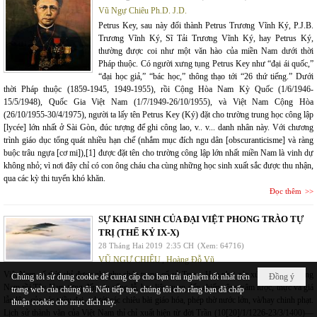
Vũ Ngự Chiêu Ph.D. J.D.
Petrus Key, sau này đổi thành Petrus Trương Vĩnh Ký, P.J.B.
Trương Vĩnh Ký, Sĩ Tải Trương Vĩnh Ký, hay Petrus Ký,
thường được coi như một văn hào của miền Nam dưới thời
Pháp thuộc. Có người xưng tụng Petrus Key như “đại ái quốc,”
“đại học giả,” “bác học,” thông thạo tới “26 thứ tiếng.” Dưới
thời Pháp thuộc (1859-1945, 1949-1955), rồi Cộng Hòa Nam Kỳ Quốc (1/6/1946-
15/5/1948), Quốc Gia Việt Nam (1/7/1949-26/10/1955), và Việt Nam Cộng Hòa
(26/10/1955-30/4/1975), người ta lấy tên Petrus Key (Ký) đặt cho trường trung học công lập
[lycée] lớn nhất ở Sài Gòn, đúc tượng để ghi công lao, v.. v... danh nhân này. Với chương
trình giáo dục tổng quát nhiều hạn chế (nhắm mục đích ngu dân [obscuranticisme] và ràng
buộc trâu ngựa [cơ mi]),[1] được đặt tên cho trường công lập lớn nhất miền Nam là vinh dự
không nhỏ; vì nơi đây chỉ có con ông cháu cha cùng những học sinh xuất sắc được thu nhận,
qua các kỳ thi tuyển khó khăn.
Đọc thêm
SỰ KHAI SINH CỦA ĐẠI VIỆT PHONG TRÀO TỰ
TRỊ (THẾ KỶ IX-X)
28 Tháng Hai 2019
2:35 CH
(Xem: 64716)
VŨ NGỰ CHIÊU
,
Hoàng Đỗ Vũ
Việt Nam cổ thời chỉ được ghi phụ chép trong cổ sử Trung Hoa như các xứ man di phương
Chúng tôi sử dụng cookie để cung cấp cho bạn trải nghiệm tốt nhất trên
Đồng ý
Nam rồi Tây Nam từng đến xin cống lễ, hay liên quan đến chiến công xâm lược, thực và giá
trang web của chúng tôi. Nếu tiếp tục, chúng tôi cho rằng bạn đã chấp
lẫn lộn, của các triều đại—dưới các chiêu bài giáo hóa, phép thờ nước lớn, và/hay chinh phạt.
thuận cookie cho mục đích này.
Lịch sử thành văn của Việt Nam thỉ chỉ xuất hiện từ đời Trần (10[20]/1/1226-23/3/1400)—