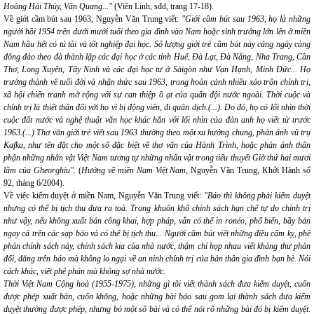
Hoàng Hải Thủy, Văn Quang..."
(Viên Linh, sđd, trang 17-18).
Về giới cầm bút sau 1963, Nguyễn Văn Trung viết:
"Giới cầm bút sau 1963, họ là những
người hồi 1954 trên dưới mười tuổi theo gia đình vào Nam hoặc sinh trưởng lớn lên ở miền
Nam hầu hết có tú tài và tốt nghiệp đại học. Số lượng giới trẻ cầm bút này càng ngày càng
đông đảo theo đà thành lập các đại học ở các tỉnh Huế, Đà Lạt, Đà Nẵng, Nha Trang, Cần
Thơ, Long Xuyên, Tây Ninh và các đại học tư ở Sàigòn như Vạn Hạnh, Minh Đức... Họ
trưởng thành về tuổi đời và nhận thức sau 1963, trong hoàn cảnh nhiều xáo trộn chính trị,
xã hội chiến tranh mở rộng với sự can thiệp ồ ạt của quân đội nước ngoài. Thời cuộc và
chính trị là thiết thân đối với họ vì bị động viên, đi quân dịch.(...). Do đó, họ có lối nhìn thời
cuộc đất nước và nghệ thuật văn học khác hẳn với lối nhìn của đàn anh họ viết từ trước
1963.(...) Thơ văn giới trẻ viết sau 1963 thường theo một xu hướng chung, phản ánh vũ trụ
Kafka, như tên đặt cho một số đặc biệt về thơ văn của Hành Trình, hoặc phản ánh thân
phận những nhân vật Việt Nam tương tự những nhân vật trong tiểu thuyết Giờ thứ hai mươi
lăm của Gheorghiu".
(
Hướng về miền Nam Việt Nam
, Nguyễn Văn Trung, Khởi Hành số
92, tháng 6/2004).
Về việc kiểm duyệt ở miền Nam, Nguyễn Văn Trung viết:
"Báo thì không phải kiểm duyệt
nhưng có thể bị tịch thu đưa ra toà. Trong khuôn khổ chính sách hạn chế tự do chính trị
như vậy, nếu không xuất bản công khai, hợp pháp, vẫn có thể in ronéo, phổ biến, bầy bán
ngay cả trên các sạp báo và có thể bị tịch thu... Người cầm bút viết những điều cấm kỵ, phê
phán chính sách này, chính sách kia của nhà nước, thậm chí họp nhau viết kháng thư phản
đối, đăng trên báo mà không lo ngại về an ninh chính trị của bản thân gia đình bạn bè. Nói
cách khác, viết phê phán mà không sợ nhà nước.
Thời Việt Nam Cộng hoà (1955-1975), những gì tôi viết thành sách đưa kiểm duyệt, cuốn
được phép xuất bản, cuốn không, hoặc những bài báo sau gom lại thành sách đưa kiểm
duyệt thường được phép, nhưng bỏ một số bài và có thể nói rõ những bài đó bị kiểm duyệt.