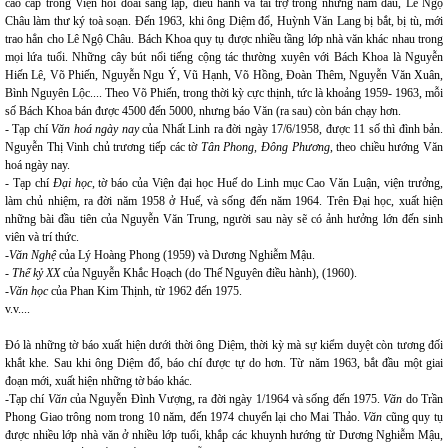
cao cấp trong Viện hối đoái sáng lập, điều hành và tài trợ trong những năm đầu, Lê Ngộ
Châu làm thư ký toà soạn. Đến 1963, khi ông Diệm đổ, Huỳnh Văn Lang bị bắt, bị tù, mới
trao hẳn cho Lê Ngộ Châu. Bách Khoa quy tụ được nhiều tầng lớp nhà văn khác nhau trong
mọi lứa tuổi. Những cây bút nổi tiếng cộng tác thường xuyên với Bách Khoa là Nguyễn
Hiến Lê, Võ Phiến, Nguyễn Ngu Ý, Vũ Hạnh, Võ Hồng, Đoàn Thêm, Nguyễn Văn Xuân,
Bình Nguyên Lộc.... Theo Võ Phiến, trong thời kỳ cực thịnh, tức là khoảng 1959- 1963, mỗi
số Bách Khoa bán được 4500 đến 5000, nhưng báo Văn (ra sau) còn bán chạy hơn.
- Tạp chí
Văn hoá ngày nay
của Nhất Linh ra đời ngày 17/6/1958, được 11 số thì đình bản.
Nguyễn Thị Vinh chủ trương tiếp các tờ
Tân Phong, Đông Phương
, theo chiều hướng Văn
hoá ngày nay.
- Tạp chí
Đại học
, tờ báo của Viện đại học Huế do Linh mục Cao Văn Luận, viện trưởng,
làm chủ nhiệm, ra đời năm 1958 ở Huế, và sống đến năm 1964. Trên Đại học, xuất hiện
những bài đầu tiên của Nguyễn Văn Trung, người sau này sẽ có ảnh hưởng lớn đến sinh
viên và trí thức.
-
Văn Nghệ
của Lý Hoàng Phong (1959) và Dương Nghiễm Mậu.
-
Thế kỷ XX
của Nguyễn Khắc Hoạch (do Thế Nguyên điều hành), (1960).
-
Văn học
của Phan Kim Thịnh, từ 1962 đến 1975.
v.v....
Đó là những tờ báo xuất hiện dưới thời ông Diệm, thời kỳ mà sự kiểm duyệt còn tương đối
khắt khe. Sau khi ông Diệm đổ, báo chí được tự do hơn. Từ năm 1963, bắt đầu một giai
đoạn mới, xuất hiện những tờ báo khác.
-Tạp chí
Văn
của Nguyễn Đình Vượng, ra đời ngày 1/1964 và sống đến 1975.
Văn
do Trần
Phong Giao trông nom trong 10 năm, đến 1974 chuyển lại cho Mai Thảo.
Văn
cũng quy tụ
được nhiều lớp nhà văn ở nhiều lớp tuổi, khắp các khuynh hướng từ Dương Nghiễm Mậu,