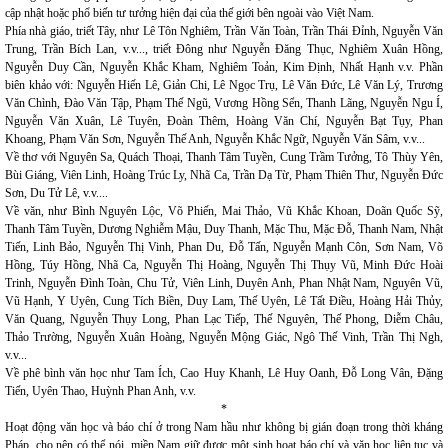
cập nhật hoặc phổ biến tư tưởng hiện đại của thế giới bên ngoài vào Việt Nam.
Phía nhà giáo, triết Tây, như Lê Tôn Nghiêm, Trần Văn Toàn, Trần Thái Đỉnh, Nguyễn Văn
Trung, Trần Bích Lan, v.v..., triết Đông như Nguyễn Đăng Thục, Nghiêm Xuân Hồng,
Nguyễn Duy Cần, Nguyễn Khắc Kham, Nghiêm Toản, Kim Định, Nhất Hạnh v.v. Phần
biên khảo với: Nguyễn Hiến Lê, Giản Chi, Lê Ngọc Trụ, Lê Văn Đức, Lê Văn Lý, Trương
Văn Chình, Đào Văn Tập, Phạm Thế Ngũ, Vương Hồng Sển, Thanh Lãng, Nguyễn Ngu Í,
Nguyễn Văn Xuân, Lê Tuyên, Đoàn Thêm, Hoàng Văn Chí, Nguyễn Bạt Tụy, Phan
Khoang, Phạm Văn Sơn, Nguyễn Thế Anh, Nguyễn Khắc Ngữ, Nguyễn Văn Sâm, v.v...
Về thơ với Nguyên Sa, Quách Thoại, Thanh Tâm Tuyền, Cung Trầm Tưởng, Tô Thùy Yên,
Bùi Giáng, Viên Linh, Hoàng Trúc Ly, Nhã Ca, Trần Dạ Từ, Phạm Thiên Thư, Nguyễn Đức
Sơn, Du Tử Lê, v.v....
Về văn, như Bình Nguyên Lộc, Võ Phiến, Mai Thảo, Vũ Khắc Khoan, Doãn Quốc Sỹ,
Thanh Tâm Tuyền, Dương Nghiễm Mậu, Duy Thanh, Mặc Thu, Mặc Đỗ, Thanh Nam, Nhật
Tiến, Linh Bảo, Nguyễn Thị Vinh, Phan Du, Đỗ Tấn, Nguyễn Mạnh Côn, Sơn Nam, Võ
Hồng, Túy Hồng, Nhã Ca, Nguyễn Thị Hoàng, Nguyễn Thị Thụy Vũ, Minh Đức Hoài
Trinh, Nguyễn Đình Toàn, Chu Tử, Viên Linh, Duyên Anh, Phan Nhật Nam, Nguyên Vũ,
Vũ Hạnh, Y Uyên, Cung Tích Biền, Duy Lam, Thế Uyên, Lê Tất Điều, Hoàng Hải Thủy,
Văn Quang, Nguyễn Thụy Long, Phan Lạc Tiếp, Thế Nguyên, Thế Phong, Diễm Châu,
Thảo Trường, Nguyễn Xuân Hoàng, Nguyễn Mộng Giác, Ngô Thế Vinh, Trần Thị Ngh,
v.v...
Về phê bình văn học như Tam Ích, Cao Huy Khanh, Lê Huy Oanh, Đỗ Long Vân, Đặng
Tiến, Uyên Thao, Huỳnh Phan Anh, v.v.
*
Hoạt động văn học và báo chí ở trong Nam hầu như không bị gián đoạn trong thời kháng
Pháp, cho nên có thể nói, miền Nam giữ được một sinh hoạt báo chí và văn học liên tục và