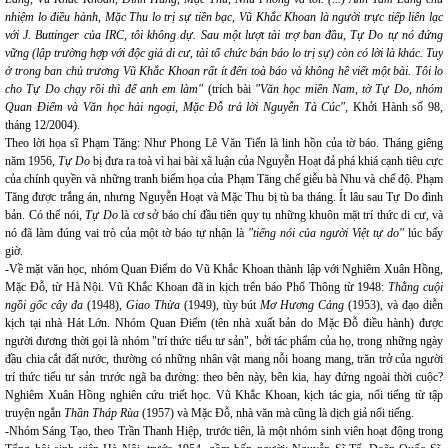
nhiệm lo điều hành, Mặc Thu lo trị sự tiền bạc, Vũ Khắc Khoan là người trực tiếp liên lạc
với J. Buttinger của IRC, tôi không dự. Sau một lượt tài trợ ban đầu, Tự Do tự nó đứng
vững (lập trường hợp với độc giả di cư, tài tổ chức bán báo lo trị sự) còn có lời là khác. Tuy
ở trong ban chủ trương Vũ Khắc Khoan rất ít đến toà báo và không hề viết một bài. Tôi lo
cho Tự Do chạy rồi thì để anh em làm"
(trích bài
"Văn học miền Nam, tờ Tự Do, nhóm
Quan Điểm và Văn học hải ngoại, Mặc Đỗ trả lời Nguyễn Tà Cúc",
Khởi Hành số 98,
tháng 12/2004).
Theo lời họa sĩ Phạm Tăng: Như Phong Lê Văn Tiến là linh hồn của tờ báo. Tháng giêng
năm 1956,
Tự Do
bị đưa ra toà vì hai bài xã luận của Nguyễn Hoạt đả phá khiá cạnh tiêu cực
của chính quyền và những tranh biếm họa của Phạm Tăng chế giễu bà Nhu và chế độ. Phạm
Tăng được trắng án, nhưng Nguyễn Hoạt và Mặc Thu bị tù ba tháng. Ít lâu sau Tự Do đình
bản. Có thể nói,
Tự Do
là cơ sở báo chí đầu tiên quy tụ những khuôn mặt trí thức di cư, và
nó đã làm đúng vai trò của một tờ báo tự nhận là
"tiếng nói của người Việt tự do"
lúc bấy
giờ.
-Về mặt văn học, nhóm Quan Điểm do Vũ Khắc Khoan thành lập với Nghiêm Xuân Hồng,
Mặc Đỗ, từ Hà Nội. Vũ Khắc Khoan đã in kịch trên báo Phổ Thông từ 1948:
Thằng cuội
ngồi gốc cây đa
(1948),
Giao Thừa
(1949), tùy bút
Mơ Hương Cảng
(1953), và đạo diễn
kịch tại nhà Hát Lớn. Nhóm Quan Điểm (tên nhà xuất bản do Mặc Đỗ điều hành) được
người đương thời gọi là nhóm "trí thức tiểu tư sản", bởi tác phẩm của họ, trong những ngày
đầu chia cắt đất nước, thường có những nhân vật mang nỗi hoang mang, trăn trở của người
trí thức tiểu tư sản trước ngã ba đường: theo bên này, bên kia, hay đứng ngoài thời cuộc?
Nghiêm Xuân Hồng nghiên cứu triết học. Vũ Khắc Khoan, kịch tác gia, nổi tiếng từ tập
truyện ngắn
Thần Tháp Rùa
(1957) và Mặc Đỗ, nhà văn mà cũng là dịch giả nổi tiếng.
-Nhóm Sáng Tạo, theo Trần Thanh Hiệp, trước tiên, là một nhóm sinh viên hoạt động trong