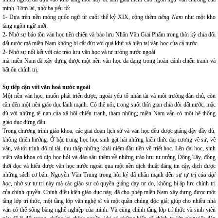
mình. Tóm lại, nhờ ba yếu tố:
1- Dựa trên nền móng quốc ngữ từ cuối thế kỷ XIX, cộng thêm
tiếng Nam
như một kho
tàng ngôn ngữ mới.
2- Nhờ sự bảo tồn văn học tiền chiến và bảo lưu Nhân Văn Giai Phẩm trong thời kỳ chia đôi
đất nước mà miền Nam không bị cắt đứt với quá khứ và hiện tại văn học của cả nước.
2- Nhờ sự nối kết với các trào lưu văn học và tư tưởng nước ngoài
mà miền Nam đã xây dựng được một nền văn học đa dạng trong hoàn cảnh chiến tranh và
bất ổn chính trị.
Sự tiếp cận với văn hoá nước ngoài
Một nền văn học, muốn phát triển được, ngoài yếu tố nhân tài và môi trường dân chủ, còn
cần đến một nền giáo dục lành mạnh. Có thể nói, trong suốt thời gian chia đôi đất nước, mặc
dù với những tệ nạn của xã hội chiến tranh, tham nhũng; miền Nam vẫn có một hệ thống
giáo dục đứng đắn.
Trong chương trình giáo khoa, các giai đoạn lịch sử và văn học đều được giảng dậy đầy đủ,
không thiên hướng. Ở bậc trung học học sinh gặt hái những kiến thức đại cương về sử, về
văn, và tới trình độ tú tài, thu thập những khái niệm đầu tiên về triết học. Lên đại học, sinh
viên văn khoa có dịp học hỏi và đào sâu thêm về những trào lưu tư tưởng Đông Tây, đồng
thời đọc và hiểu được văn học nước ngoài qua một nền dịch thuật đáng tin cậy, dịch được
những sách cơ bản. Nguyễn Văn Trung trong hồi ký đã nhấn mạnh đến sự
tự trị của đại
học
, nhờ sự tự trị này mà các giáo sư có quyền giảng dạy tự do, không bị áp lực chính trị
của chính quyền. Chính điều kiện giáo dục này, đã cho phép miền Nam xây dựng được một
tầng lớp trí thức, một tầng lớp văn nghệ sĩ và một quần chúng độc giả; giúp cho nhiều nhà
văn có thể sống bằng nghề nghiệp của mình. Và cũng chính tầng lớp trí thức và sinh viên