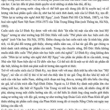
cản lực. Cản lực đến từ phiá chính quyền và từ những cá nhân bảo thủ, đố kỵ.
Nhưng độc giả trong nước cũng vẫn có thể biết qua nội dung (dù đã bị xuyên tạc) và số
lượng văn hoá phẩm quốc cấm ấy, nhờ hai bộ sách thời danh, một của Lê Đình Kỵ, tựa đề:
"Nhìn lại tư tưởng văn nghệ thời Mỹ Nguỵ",
(nxb Thành Phố Hồ Chí Minh, 1987), và
Văn
hoá văn nghệ Nam Việt Nam 1954-1975
của Trần Trọng Đăng Đàn (nxb Thông tin, Hà Nội,
1993).
Cuốn sách của Lê Đình Kỵ được viết với chủ đích "lột trần bộ mặt của nền văn hoá Mỹ
Ngụy" tương tự như trường hợp Đỗ Đức Hiểu viết cuốn
"Phê phán văn học hiện sinh chủ
nghiã"
(nxb Văn học Hà Nội, 1978). Điểm chung của hai cuốn sách này là trình bày, phân
tích, và đả phá đối tượng giới thiệu; nhưng nhiều năm sau, cả hai tác giả đều gạt chúng ra
khỏi danh sách những tác phẩm của mình. Trong câu chuyện riêng, Đỗ Đức Hiểu không
muốn nhắc đến cuốn
"Phê phán văn học hiện sinh chủ nghiã".
Lê Đình Kỵ cũng không đưa
cuốn
"Nhìn lại tư tưởng văn nghệ thời Mỹ Nguỵ"
vào phần tác phẩm đã in của mình, trong
Nhà văn Việt Nam hiện đại
và
Từ điển văn học
. Có thể nói đó là một sự từ chối tác phẩm rất
đặc biệt, không do lệnh mà phát xuất từ lương tâm người trí thức.
Trở về với cuốn sách của Lê Đình Kỵ, tuy được viết với mục đích triệt hạ nền văn học "Mỹ
Nguỵ", nó vẫn có chỗ lý thú vì hé mở cho thấy tâm lý tác giả: Ông đã đọc khá kỹ một số
sách của văn học miền Nam, những trích đoạn mà ông đưa ra, tương đối tiêu biểu cho từng
tác giả, kể cả khi trích dẫn Ngô Đình Diệm. Ngoài ra, Lê Đình Kỵ dành một phần lớn cho
mảng triết học, đặc biệt về Nguyễn Văn Trung và triết học hiện sinh, tất nhiên cũng để đả
phá, nhưng trong một chiều hướng nào đó, có thể hiểu là chính ông cũng muốn giới thiệu
mảng tư tưởng này với độc giả, tương tự như trường hợp Đoàn Giỏi trích Phan Khôi để giới
thiệu những tác phẩm cuối cùng của Phan Khôi trong đó có truyện
Nắng Chiều
mà ngày nay
không còn dấu vết.