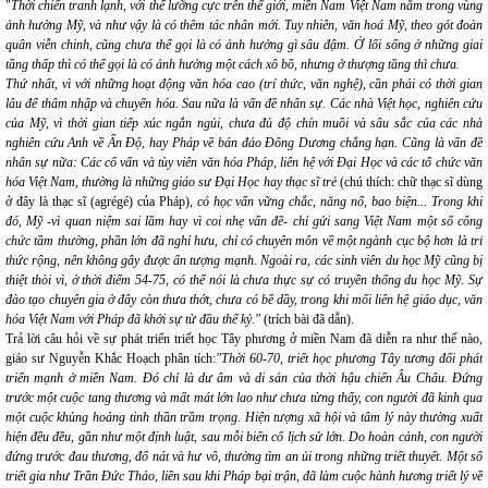
"
Thời chiến tranh lạnh, với thế lưỡng cực trên thế giới, miền Nam Việt Nam nằm trong vùng
ảnh hưởng Mỹ, và như vậy là có thêm tác nhân mới. Tuy nhiên, văn hoá Mỹ, theo gót đoàn
quân viễn chinh, cũng chưa thể gọi là có ảnh hưởng gì sâu đậm. Ở lối sống ở những giai
tầng thấp thì có thể gọi là có ảnh hưởng một cách xô bồ, nhưng ở thượng tầng thì chưa.
Thứ nhất, vì với những hoạt động văn hóa cao (trí thức, văn nghệ), cần phải có thời gian
lâu để thâm nhập và chuyển hóa. Sau nữa là vấn đề nhân sự. Các nhà Việt học, nghiên cứu
của Mỹ, vì thời gian tiếp xúc ngắn ngủi, chưa đủ độ chín muồi và sâu sắc của các nhà
nghiên cứu Anh về Ấn Độ, hay Pháp về bán đảo Đông Dương chẳng hạn. Cũng là vấn đề
nhân sự nữa: Các cố vấn và tùy viên văn hóa Pháp, liên hệ với Đại Học và các tổ chức văn
hóa Việt Nam, thường là những giáo sư Đại Học hay thạc sĩ trẻ
(chú thích: chữ thạc sĩ dùng
ở đây là thạc sĩ (agrégé) của Pháp)
, có học vấn vững chắc, năng nổ, bao biện... Trong khi
đó, Mỹ -vì quan niệm sai lầm hay vì coi nhẹ vấn đề- chỉ gửi sang Việt Nam một số công
chức tầm thường, phần lớn đã nghỉ hưu, chỉ có chuyên môn về một ngành cục bộ hơn là trí
thức rộng, nên không gây được ấn tượng mạnh. Ngoài ra, các sinh viên du học Mỹ cũng bị
thiệt thòi vì, ở thời điểm 54-75, có thể nói là chưa thực sự có truyền thống du học Mỹ. Sự
đào tạo chuyên gia ở đây còn thưa thớt, chưa có bề dầy, trong khi mối liên hệ giáo dục, văn
hóa Việt Nam với Pháp đã khởi sự từ đầu thế kỷ."
(trích bài đã dẫn).
Trả lời câu hỏi về sự phát triển triết học Tây phương ở miền Nam đã diễn ra như thế nào,
giáo sư Nguyễn Khắc Hoạch phân tích:
"Thời 60-70, triết học phương Tây tương đối phát
triển mạnh ở miền Nam. Đó chỉ là dư âm và di sản của thời hậu chiến Âu Châu. Đứng
trước một cuộc tang thương và mất mát lớn lao như chưa từng thấy, con người đã kinh qua
một cuộc khủng hoảng tinh thần trầm trọng. Hiện tượng xã hội và tâm lý này thường xuất
hiện đều đều, gần như một định luật, sau mỗi biến cố lịch sử lớn. Do hoàn cảnh, con người
đứng trước đau thương, đổ nát và hư vô, thường tìm an ủi trong những triết thuyết. Một số
triết gia như Trần Đức Thảo, liền sau khi Pháp bại trận, đã làm cuộc hành hương triết lý về