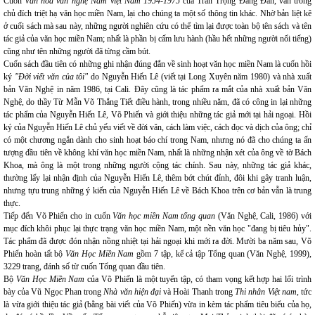
Cuốn
Văn hoá văn nghệ Nam Việt Nam 1954-1975
của Trần Trọng Đăng Đàn, vẫn trong
chủ đích triệt hạ văn học miền Nam, lại cho chúng ta một số thông tin khác. Nhờ bản liệt kê
ở cuối sách mà sau này, những người nghiên cứu có thể tìm lại được toàn bộ tên sách và tên
tác giả của văn học miền Nam; nhất là phần bị cấm lưu hành (hầu hết những người nổi tiếng)
cũng như tên những người đã từng cầm bút.
Cuốn sách đầu tiên có những ghi nhận đúng đắn về sinh hoạt văn học miền Nam là cuốn hồi
ký
"Đời viết văn của tôi"
do Nguyễn Hiến Lê (viết tại Long Xuyên năm 1980) và nhà xuất
bản Văn Nghệ in năm 1986, tại Cali. Đây cũng là tác phẩm ra mắt của nhà xuất bản Văn
Nghệ, do thầy Từ Mẫn Võ Thắng Tiết điều hành, trong nhiều năm, đã có công in lại những
tác phẩm của Nguyễn Hiến Lê, Võ Phiến và giới thiệu những tác giả mới tại hải ngoại. Hồi
ký của Nguyễn Hiến Lê chủ yếu viết về đời văn, cách làm việc, cách đọc và dịch của ông; chỉ
có một chương ngắn dành cho sinh hoạt báo chí trong Nam, nhưng nó đã cho chúng ta ấn
tượng đầu tiên về không khí văn học miền Nam, nhất là những nhận xét của ông về tờ Bách
Khoa, mà ông là một trong những người cộng tác chính. Sau này, những tác giả khác,
thường lấy lại nhận định của Nguyễn Hiến Lê, thêm bớt chút đỉnh, đôi khi gây tranh luận,
nhưng tựu trung những ý kiến của Nguyễn Hiến Lê về Bách Khoa trên cơ bản vẫn là trung
thực.
Tiếp đến Võ Phiến cho in cuốn
Văn học miền Nam tổng quan
(Văn Nghệ, Cali, 1986) với
mục đích khôi phục lại thực trạng văn học miền Nam, một nền văn học "đang bị tiêu hủy".
Tác phẩm đã được đón nhận nồng nhiệt tại hải ngoại khi mới ra đời. Mười ba năm sau, Võ
Phiến hoàn tất bộ
Văn Học Miền Nam
gồm 7 tập, kể cả tập Tổng quan (Văn Nghệ, 1999),
3229 trang, đánh số từ cuốn Tổng quan đầu tiên.
Bộ
Văn Học Miền Nam
của Võ Phiến là một tuyển tập, có tham vọng kết hợp hai lối trình
bày của Vũ Ngọc Phan trong
Nhà văn hiện đại
và Hoài Thanh trong
Thi nhân Việt nam
, tức
là vừa giới thiệu tác giả (bằng bài viết của Võ Phiến) vừa in kèm tác phẩm tiêu biểu của họ,