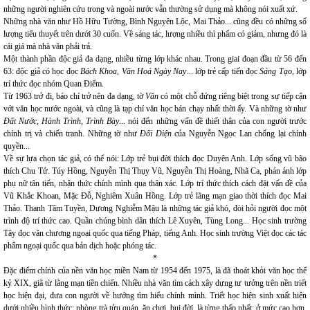
những người nghiên cứu trong và ngoài nước vẫn thường sử dụng mà không nói xuất xứ.
Những nhà văn như Hồ Hữu Tường, Bình Nguyên Lộc, Mai Thảo... cũng đều có những số
lượng tiểu thuyết trên dưới 30 cuốn. Về sáng tác, lượng nhiều thì phẩm có giảm, nhưng đó là
cái giá mà nhà văn phải trả.
Một thành phần độc giả đa dạng, nhiều từng lớp khác nhau. Trong giai đoạn đầu từ 56 đến
63: độc giả có học đọc
Bách Khoa, Văn Hoá Ngày Nay
... lớp trẻ cấp tiến đọc
Sáng Tạo
, lớp
trí thức đọc nhóm Quan Điểm.
Từ 1963 trở đi, báo chí trở nên đa dạng, tờ
Văn
có một chỗ đứng riêng biệt trong sự tiếp cận
với văn học nước ngoài, và cũng là tạp chí văn học bán chạy nhất thời ấy. Và những tờ như
Đất Nước, Hành Trình, Trình Bày
... nói đến những vấn đề thiết thân của con người trước
chính trị và chiến tranh. Những tờ như
Đối Diện
của Nguyễn Ngọc Lan chống lại chính
quyền...
Về sự lựa chọn tác giả, có thể nói: Lớp trẻ bụi đời thích đọc Duyên Anh. Lớp sống vũ bão
thích Chu Tử. Túy Hồng, Nguyễn Thị Thụy Vũ, Nguyễn Thị Hoàng, Nhã Ca, phản ảnh lớp
phụ nữ tân tiến, nhận thức chính mình qua thân xác. Lớp trí thức thích cách đặt vấn đề của
Vũ Khắc Khoan, Mặc Đỗ, Nghiêm Xuân Hồng. Lớp trẻ lãng mạn giao thời thích đọc Mai
Thảo. Thanh Tâm Tuyền, Dương Nghiễm Mậu là những tác giả khó, đòi hỏi người đọc một
trình độ trí thức cao. Quần chúng bình dân thích Lê Xuyên, Tùng Long... Học sinh trường
Tây đọc văn chương ngoại quốc qua tiếng Pháp, tiếng Anh. Học sinh trường Việt đọc các tác
phẩm ngoại quốc qua bản dịch hoặc phóng tác.
*
Đặc điểm chính của nền văn học miền Nam từ 1954 đến 1975, là đã thoát khỏi văn học thế
kỷ XIX, giã từ lãng mạn tiền chiến. Nhiều nhà văn tìm cách xây dựng tư tưởng trên nền triết
học hiện đại, đưa con người về hướng tìm hiểu chính mình. Triết học hiện sinh xuất hiện
dưới nhiều hình thức: phòng trà tửu quán, ăn chơi, bụi đời, là từng thấp nhất; ở mức cao hơn,