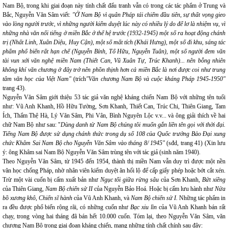
Nam Bộ, trong khi giai đoạn này tính chất đấu tranh vẫn có trong các tác phẩm ở Trung và
Bắc, Nguyễn Văn Sâm viết:
"Ở Nam Bộ vì quân Pháp tái chiếm đầu tiên, sự thất vọng gieo
vào lòng người trước, vì những người kiểm duyệt lúc này có nhiều lý do để lơ là nhiệm vụ, vì
những nhà văn nổi tiếng ở miền Bắc ở thế hệ trước (1932-1945) một số ra hoạt động chánh
trị (Nhất Linh, Xuân Diệu, Huy Cận), một số mất tích (Khái Hưng), một số đi khu, sáng tác
phẩm phổ biến rất hạn chế (Nguyễn Bính, Tố Hữu, Nguyễn Tuân), một số người đem văn
tài vun xới văn nghệ miền Nam (Thiết Can, Vũ Xuân Tự, Trúc Khanh)... nên bỗng nhiên
không khí văn chương ở đây trở nên phồn thịnh hơn cả miền Bắc là nơi được coi như trung
tâm văn học của Việt Nam"
(trích
"Văn chương Nam Bộ và cuộc kháng Pháp 1945-1950"
trang 43).
Nguyễn Văn Sâm giới thiệu 53 tác giả văn nghệ kháng chiến Nam Bộ với những tên tuổi
như: Vũ Anh Khanh, Hồ Hữu Tường, Sơn Khanh, Thiết Can, Trúc Chi, Thiên Giang, Tam
Ích, Thẩm Thệ Hà, Lý Văn Sâm, Phi Vân, Bình Nguyên Lộc v.v... và ông giải thích về hai
chữ Nam Bộ như sau: "
Dùng danh từ Nam Bộ chúng tôi muốn gắn liền tên gọi với thời đại.
Tiếng Nam Bộ được sử dụng chánh thức trong dụ số 108 của Quốc trưởng Bảo Đại xung
chức Khâm Sai Nam Bộ cho Nguyễn Văn Sâm vào tháng 8/ 1945"
(sđd, trang 41) (Xin lưu
ý: ông Khâm sai Nam Bộ Nguyễn Văn Sâm trùng tên với tác giả (sinh năm 1940).
Theo Nguyễn Văn Sâm, từ 1945 đến 1954, thành thị miền Nam vẫn duy trì được một nền
văn học chống Pháp, nhờ nhân viên kiểm duyệt ăn hối lộ để cấp giấy phép hoặc bớt cắt xén.
Trừ một vài cuốn bị cấm xuất bản như
Ngục tối giữa rừng sâu
của Sơn Khanh,
Bứt xiềng
của Thiên Giang,
Nam Bộ chiến sử II
của Nguyễn Bảo Hoá. Hoặc bị cấm lưu hành như
Nửa
bồ xương khô
,
Chiến sĩ hành
của Vũ Anh Khanh, và
Nam Bộ chiến sử I.
Những tác phẩm in
ra đều được phổ biến rộng rãi, có những cuốn như
Bạc xiu lìn
của Vũ Anh Khanh bán rất
chạy, trong vòng hai tháng đã bán hết 10.000 cuốn. Tóm lại, theo Nguyễn Văn Sâm, văn
chương Nam Bộ trong giai đoạn kháng chiến, mang những tính chất chính sau đây: