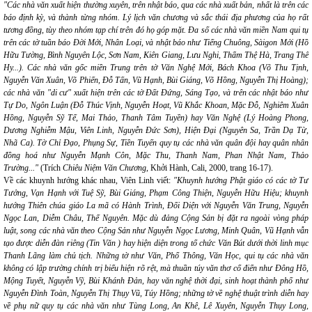
"Các nhà văn xuất hiện thường xuyên, trên nhật báo, qua các nhà xuất bản, nhất là trên các
báo định kỳ, và thành từng nhóm. Lý lịch văn chương và sắc thái địa phương của họ rất
tương đồng, tùy theo nhóm tạp chí trên đó họ góp mặt. Đa số các nhà văn miền Nam qui tụ
trên các tờ tuần báo Đời Mới, Nhân Loại, và nhật báo như Tiếng Chuông, Sàigon Mới (Hồ
Hữu Tường, Bình Nguyên Lộc, Sơn Nam, Kiên Giang, Lưu Nghi, Thẩm Thệ Hà, Trang Thế
Hy...). Các nhà văn gốc miền Trung trên tờ Văn Nghệ Mới, Bách Khoa (Võ Thu Tịnh,
Nguyễn Văn Xuân, Võ Phiến, Đỗ Tấn, Vũ Hạnh, Bùi Giáng, Võ Hồng, Nguyễn Thị Hoàng);
các nhà văn "di cư" xuất hiện trên các tờ Đất Đứng, Sáng Tạo, và trên các nhật báo như
Tự Do, Ngôn Luận (Đỗ Thúc Vịnh, Nguyễn Hoạt, Vũ Khắc Khoan, Mặc Đỗ, Nghiêm Xuân
Hồng, Nguyễn Sỹ Tế, Mai Thảo, Thanh Tâm Tuyền) hay Văn Nghệ (Lý Hoàng Phong,
Dương Nghiễm Mậu, Viên Linh, Nguyễn Đức Sơn), Hiện Đại (Nguyên Sa, Trần Dạ Từ,
Nhã Ca). Tờ Chỉ Đạo, Phụng Sự, Tiền Tuyến quy tụ các nhà văn quân đội hay quân nhân
đồng hoá như Nguyễn Mạnh Côn, Mặc Thu, Thanh Nam, Phan Nhật Nam, Thảo
Trường..."
(Trích
Chiêu Niệm Văn Chương
, Khởi Hành, Cali, 2000, trang 16-17).
Về các khuynh hướng khác nhau, Viên Linh viết:
"Khuynh hướng Phật giáo có các tờ Tư
Tưởng, Vạn Hạnh với Tuệ Sỹ, Bùi Giáng, Phạm Công Thiện, Nguyễn Hữu Hiệu; khuynh
hướng Thiên chúa giáo La mã có Hành Trình, Đối Diện với Nguyễn Văn Trung, Nguyễn
Ngọc Lan, Diễm Châu, Thế Nguyên. Mặc dù đảng Cộng Sản bị đặt ra ngoài vòng pháp
luật, song các nhà văn theo Cộng Sản như Nguyễn Ngọc Lương, Minh Quân, Vũ Hạnh vẫn
tạo được diễn đàn riêng (Tin Văn ) hay hiện diện trong tổ chức Văn Bút dưới thời linh mục
Thanh Lãng làm chủ tịch. Những tờ như Văn, Phổ Thông, Văn Học, qui tụ các nhà văn
không có lập trường chính trị biểu hiện rõ rệt, mà thuần túy văn thơ cổ điển như Đông Hồ,
Mộng Tuyết, Nguyễn Vỹ, Bùi Khánh Đản, hay văn nghệ thời đại, sinh hoạt thành phố như
Nguyễn Đình Toàn, Nguyễn Thị Thụy Vũ, Túy Hồng; những tờ về nghệ thuật trình diễn hay
về phụ nữ quy tụ các nhà văn như Tùng Long, An Khê, Lê Xuyên, Nguyễn Thụy Long,