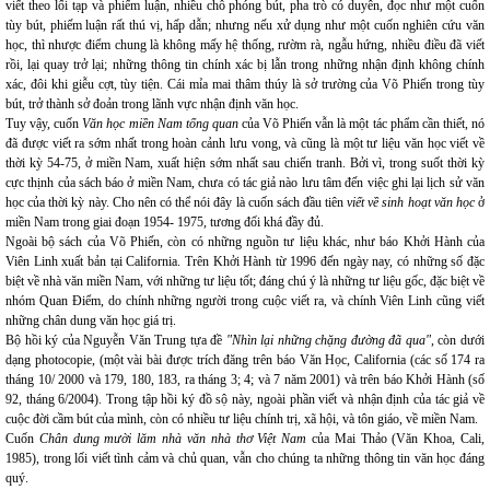
viết theo lối tạp và phiếm luận, nhiều chỗ phóng bút, pha trò có duyên, đọc như một cuốn
tùy bút, phiếm luận rất thú vị, hấp dẫn; nhưng nếu xử dụng như một cuốn nghiên cứu văn
học, thì nhược điểm chung là không mấy hệ thống, rườm rà, ngẫu hứng, nhiều điều đã viết
rồi, lại quay trở lại; những thông tin chính xác bị lẫn trong những nhận định không chính
xác, đôi khi giễu cợt, tùy tiện. Cái mỉa mai thâm thúy là sở trường của Võ Phiến trong tùy
bút, trở thành sở đoản trong lãnh vực nhận định văn học.
Tuy vậy, cuốn
Văn học miền Nam tổng quan
của Võ Phiến vẫn là một tác phẩm cần thiết, nó
đã được viết ra sớm nhất trong hoàn cảnh lưu vong, và cũng là một tư liệu văn học viết về
thời kỳ 54-75, ở miền Nam, xuất hiện sớm nhất sau chiến tranh. Bởi vì, trong suốt thời kỳ
cực thịnh của sách báo ở miền Nam, chưa có tác giả nào lưu tâm đến việc ghi lại lịch sử văn
học của thời kỳ này. Cho nên có thể nói đây là cuốn sách đầu tiên
viết về sinh hoạt văn học
ở
miền Nam trong giai đoạn 1954- 1975, tương đối khá đầy đủ.
Ngoài bộ sách của Võ Phiến, còn có những nguồn tư liệu khác, như báo Khởi Hành của
Viên Linh xuất bản tại California. Trên Khởi Hành từ 1996 đến ngày nay, có những số đặc
biệt về nhà văn miền Nam, với những tư liệu tốt; đáng chú ý là những tư liệu gốc, đặc biệt về
nhóm Quan Điểm, do chính những người trong cuộc viết ra, và chính Viên Linh cũng viết
những chân dung văn học giá trị.
Bộ hồi ký của Nguyễn Văn Trung tựa đề
"Nhìn lại những chặng đường đã qua"
, còn dưới
dạng photocopie, (một vài bài được trích đăng trên báo Văn Học, California (các số 174 ra
tháng 10/ 2000 và 179, 180, 183, ra tháng 3; 4; và 7 năm 2001) và trên báo Khởi Hành (số
92, tháng 6/2004). Trong tập hồi ký đồ sộ này, ngoài phần viết và nhận định của tác giả về
cuộc đời cầm bút của mình, còn có nhiều tư liệu chính trị, xã hội, và tôn giáo, về miền Nam.
Cuốn
Chân dung mười lăm nhà văn nhà thơ Việt Nam
của Mai Thảo (Văn Khoa, Cali,
1985), trong lối viết tình cảm và chủ quan, vẫn cho chúng ta những thông tin văn học đáng
quý.