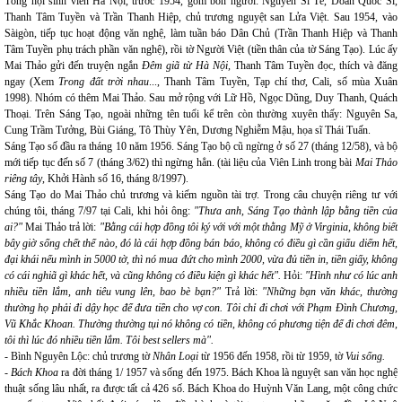
Tổng hội sinh viên Hà Nội, trước 1954, gồm bốn người: Nguyễn Sĩ Tế, Doãn Quốc Sĩ,
Thanh Tâm Tuyền và Trần Thanh Hiệp, chủ trương nguyệt san Lửa Việt. Sau 1954, vào
Sàigòn, tiếp tục hoạt động văn nghệ, làm tuần báo Dân Chủ (Trần Thanh Hiệp và Thanh
Tâm Tuyền phụ trách phần văn nghệ), rồi tờ Người Việt (tiền thân của tờ Sáng Tạo). Lúc ấy
Mai Thảo gửi đến truyện ngắn
Đêm giã từ Hà Nội,
Thanh Tâm Tuyền đọc, thích và đăng
ngay (Xem
Trong đất trời nhau
..., Thanh Tâm Tuyền, Tạp chí thơ, Cali, số mùa Xuân
1998). Nhóm có thêm Mai Thảo. Sau mở rộng với Lữ Hồ, Ngọc Dũng, Duy Thanh, Quách
Thoại. Trên Sáng Tạo, ngoài những tên tuổi kể trên còn thường xuyên thấy: Nguyên Sa,
Cung Trầm Tưởng, Bùi Giáng, Tô Thùy Yên, Dương Nghiễm Mậu, họa sĩ Thái Tuấn.
Sáng Tạo số đầu ra tháng 10 năm 1956. Sáng Tạo bộ cũ ngừng ở số 27 (tháng 12/58), và bộ
mới tiếp tục đến số 7 (tháng 3/62) thì ngừng hẳn. (tài liệu của Viên Linh trong bài
Mai Thảo
riêng tây
, Khởi Hành số 16, tháng 8/1997).
Sáng Tạo do Mai Thảo chủ trương và kiếm nguồn tài trợ. Trong câu chuyện riêng tư với
chúng tôi, tháng 7/97 tại Cali, khi hỏi ông:
"Thưa anh, Sáng Tạo thành lập bằng tiền của
ai?"
Mai Thảo trả lời:
"Bằng cái hợp đồng tôi ký với với một thằng Mỹ ở Virginia, không biết
bây giờ sống chết thế nào, đó là cái hợp đồng bán báo, không có điều gì cần giấu diếm hết,
đại khái nếu mình in 5000 tờ, thì nó mua đứt cho mình 2000, vừa đủ tiền in, tiền giấy, không
có cái nghiã gì khác hết, và cũng không có điều kiện gì khác hết".
Hỏi:
"Hình như có lúc anh
nhiều tiền lắm, anh tiêu vung lên, bao bè bạn?"
Trả lời:
"Những bạn văn khác, thường
thường họ phải đi dậy học để đưa tiền cho vợ con. Tôi chỉ đi chơi với Phạm Đình Chương,
Vũ Khắc Khoan. Thường thường tụi nó không có tiền, không có phương tiện để đi chơi đêm,
tôi thì lúc đó nhiều tiền lắm. Tôi best sellers mà".
- Bình Nguyên Lộc: chủ trương tờ
Nhân Loại
từ 1956 đến 1958, rồi từ 1959, tờ
Vui sống.
- Bách Khoa
ra đời tháng 1/ 1957 và sống đến 1975. Bách Khoa là nguyệt san văn học nghệ
thuật sống lâu nhất, ra được tất cả 426 số. Bách Khoa do Huỳnh Văn Lang, một công chức