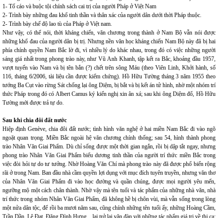
1- Tố cáo và buộc tội chính sách cai trị của người Pháp ở Việt Nam
2- Trình bày những đau khổ tinh thần và thân xác của người dân dưới thời Pháp thuộc.
2- Trình bày chế độ lao tù của Pháp ở Việt nam.
Như vậy, có thể nói, thời kháng chiến, văn chương trong thành ở Nam Bộ vẫn nói được
những khổ đau của người dân bị trị. Nhưng nền văn học kháng chiến Nam Bộ này đã bị hai
phía chính quyền Nam Bắc lờ đi, vì nhiều lý do khác nhau, trong đó có việc những người
sáng giá nhất trong phong trào này, như Vũ Anh Khanh, tập kết ra Bắc, khoảng đầu 1957,
vượt tuyến vào Nam và bị tên bắn (?) chết trên sông Máu (theo Viên Linh, Khởi hành, số
116, tháng 6/2006, tài liệu cần được kiểm chứng). Hồ Hữu Tường tháng 3 năm 1955 theo
tướng Ba Cụt vào rừng Sát chống lại ông Diệm, bị bắt và bị kết án tử hình, nhờ một nhóm trí
thức Pháp trong đó có Albert Camus ký kiến nghị xin ân xá; sau khi ông Diệm đổ, Hồ Hữu
Tường mới được trả tự do.
Sau khi chia đôi đất nước
Hiệp định Genève, chia đôi đất nước; tình hình văn nghệ ở hai miền Nam Bắc đi vào ngõ
ngoặt quan trọng. Miền Bắc ngoài hệ văn chương chính thống; sau 54, hình thành phong
trào Nhân Văn Giai Phẩm. Dù chỉ sống được một thời gian ngắn, rồi bị dập tắt ngay, nhưng
phong trào Nhân Văn Giai Phẩm biểu dương tinh thần của người trí thức miền Bắc trong
việc đòi hỏi tự do tư tưởng. Nhờ Hoàng Văn Chí mà phong trào này đã được phổ biến rộng
rãi ở trong Nam. Ban đầu nhà cầm quyền lợi dụng với mục đích tuyên truyền, nhưng văn thơ
của Nhân Văn Giai Phẩm đi vào học đường và quần chúng, được mọi người yêu mến,
ngưỡng mộ một cách chân thành. Nhờ vậy mà tên tuổi và tác phẩm của những nhà văn, nhà
trí thức trong nhóm Nhân Văn Giai Phẩm, đã không hề bị chôn vùi, mà vẫn sống trong lòng
một nửa dân tộc, để rồi ba mươi năm sau, cũng chính những tên tuổi ấy, những Hoàng Cầm,
Trần Dần, Lê Đạt, Đặng Đình Hưng... lại trở lại văn đàn với những tác phẩm giá trị về thi ca;