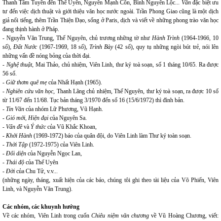
Thanh Tâm Tuyền đến Thế Uyên, Nguyễn Mạnh Côn, Bình Nguyên Lộc...
Văn
đặc biệt ưu
tư đến việc dịch thuật và giới thiệu văn học nước ngoài. Trần Phong Giao cũng là một dịch
giả nổi tiếng, thêm Trần Thiện Đạo, sống ở Paris, dịch và viết về những phong trào văn học
đang thịnh hành ở Pháp.
- Nguyễn Văn Trung, Thế Nguyên, chủ trương những tờ như
Hành Trình
(1964-1966, 10
số),
Đất Nước
(1967-1969, 18 số),
Trình Bày
(42 số), quy tụ những ngòi bút trẻ, nói lên
những vấn đề nóng bỏng của thời đại.
- Nghệ thuật
, Mai Thảo, chủ nhiệm, Viên Linh, thư ký toà soạn, số 1 tháng 10/65. Ra được
56 số.
-
Giữ thơm quê mẹ
của Nhất Hạnh (1965).
-
Nghiên cứu văn học
, Thanh Lãng chủ nhiệm, Thế Nguyên, thư ký toà soạn, ra được 10 số
từ 11/67 đến 11/68. Tục bản tháng 3/1970 đến số 16 (15/6/1972) thì đình bản.
-
Tin Văn
của nhóm Lữ Phương, Vũ Hạnh.
-
Gió mới, Hiện đại
của Nguyên Sa.
-
Vấn đề
và
Ý thức
của Vũ Khắc Khoan,
-
Khởi Hành
(1969-1972) báo của quân đội, do Viên Linh làm Thư ký toàn soạn.
-
Thời Tập
(1972-1975) của Viên Linh.
-
Đối diện
của Nguyễn Ngọc Lan,
-
Thái độ
của Thế Uyên
-
Đời
của Chu Tử, v.v...
(những ngày, tháng, xuất hiện của các báo, chúng tôi ghi theo tài liệu của Võ Phiến, Viên
Linh, và Nguyễn Văn Trung).
Các nhóm, các khuynh hướng
Về các nhóm, Viên Linh trong cuốn
Chiêu niệm văn chương
về Vũ Hoàng Chương, viết: