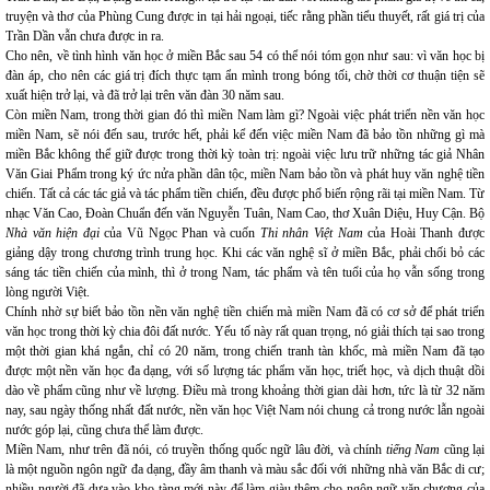
truyện và thơ của Phùng Cung được in tại hải ngoại, tiếc rằng phần tiểu thuyết, rất giá trị của
Trần Dần vẫn chưa được in ra.
Cho nên, về tình hình văn học ở miền Bắc sau 54 có thể nói tóm gọn như sau: vì văn học bị
đàn áp, cho nên các giá trị đích thực tạm ẩn mình trong bóng tối, chờ thời cơ thuận tiện sẽ
xuất hiện trở lại, và đã trở lại trên văn đàn 30 năm sau.
Còn miền Nam, trong thời gian đó thì miền Nam làm gì? Ngoài việc phát triển nền văn học
miền Nam, sẽ nói đến sau, trước hết, phải kể đến việc miền Nam đã bảo tồn những gì mà
miền Bắc không thể giữ được trong thời kỳ toàn trị: ngoài việc lưu trữ những tác giả Nhân
Văn Giai Phẩm trong ký ức nửa phần dân tộc, miền Nam bảo tồn và phát huy văn nghệ tiền
chiến. Tất cả các tác giả và tác phẩm tiền chiến, đều được phổ biến rộng rãi tại miền Nam. Từ
nhạc Văn Cao, Đoàn Chuẩn đến văn Nguyễn Tuân, Nam Cao, thơ Xuân Diệu, Huy Cận. Bộ
Nhà văn hiện đại
của Vũ Ngọc Phan và cuốn
Thi nhân Việt Nam
của Hoài Thanh được
giảng dậy trong chương trình trung học. Khi các văn nghệ sĩ ở miền Bắc, phải chối bỏ các
sáng tác tiền chiến của mình, thì ở trong Nam, tác phẩm và tên tuổi của họ vẫn sống trong
lòng người Việt.
Chính nhờ sự biết bảo tồn nền văn nghệ tiền chiến mà miền Nam đã có cơ sở để phát triển
văn học trong thời kỳ chia đôi đất nước. Yếu tố này rất quan trọng, nó giải thích tại sao trong
một thời gian khá ngắn, chỉ có 20 năm, trong chiến tranh tàn khốc, mà miền Nam đã tạo
được một nền văn học đa dạng, với số lượng tác phẩm văn học, triết học, và dịch thuật dồi
dào về phẩm cũng như về lượng. Điều mà trong khoảng thời gian dài hơn, tức là từ 32 năm
nay, sau ngày thống nhất đất nước, nền văn học Việt Nam nói chung cả trong nước lẫn ngoài
nước góp lại, cũng chưa thể làm được.
Miền Nam, như trên đã nói, có truyền thống quốc ngữ lâu đời, và chính
tiếng Nam
cũng lại
là một nguồn ngôn ngữ đa dạng, đầy âm thanh và màu sắc đối với những nhà văn Bắc di cư;
nhiều người đã dựa vào kho tàng mới này để làm giàu thêm cho ngôn ngữ văn chương của