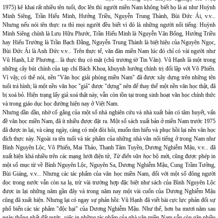
1975) kê khai rất nhiều tên tuổi, đọc lên thì người miền Nam không biết họ là ai như Huỳnh
Minh Siêng, Trần Hiếu Minh, Hưởng Triều, Nguyễn Trung Thành, Bùi Đức Ái, v.v...
Nhưng nếu nói tên thực ra thì mọi người đều biết vì đó là những người nổi tiếng: Huỳnh
Minh Siêng chính là Lưu Hữu Phước, Trần Hiếu Minh là Nguyễn Văn Bổng, Hưởng Triều
hay Hiểu Trường là Trần Bạch Đằng, Nguyễn Trung Thành là biệt hiệu của Nguyên Ngọc,
Bùi Đức Ái là Anh Đức v.v... Trên thực tế, văn đàn miền Nam lúc đó chỉ có vài người như
Vũ Hạnh, Lữ Phương... là thực thụ có mặt (chủ trương tờ Tin Văn). Vũ Hạnh là một trong
những cây bút chính của tạp chí Bách Khoa, khuynh hướng chính trị đối lập với Võ Phiến.
Vì vậy, có thể nói, nền "Văn học giải phóng miền Nam" đã được xây dựng trên những tên
tuổi trá hình; là một nền văn học "giả" được "dựng" nên để thay thế một nền văn học thật, đã
bị xoá bỏ. Hiện trạng lấy giả xoá thật này, vẫn còn tồn tại trong sinh hoạt văn học chính thức
và trong giáo dục học đường hiện nay ở Việt Nam.
Nhưng dần dần, nhờ cố gắng của một số nhà nghiên cứu và nhà xuất bản có tâm huyết, vấn
đề văn học miền Nam, đã ít nhiều được đặt ra. Một số sách xuất bản ở miền Nam trước 1975
đã được in lại, và càng ngày, càng có một đòi hỏi, muốn tìm hiểu và phục hồi lại nền văn học
đích thực này. Ngoài ra tên tuổi và tác phẩm của những nhà văn nổi tiếng ở trong Nam như
Bình Nguyên Lộc, Võ Phiến, Mai Thảo, Thanh Tâm Tuyền, Dương Nghiễm Mậu, v.v... đã
xuất hiện khá nhiều trên các mạng lưới điện tử,
Từ điển văn học
bộ mới, cũng được phép in
một số mục từ về Bình Nguyên Lộc, Nguyên Sa, Dương Nghiễm Mậu, Cung Trầm Tưởng,
Bùi Giáng, v.v... Nhưng các tác phẩm của văn học miền Nam, đối với một số đông người
đọc trong nước vẫn còn xa lạ, trừ vài trường hợp đặc biệt như sách của Bình Nguyên Lộc
được in lại những năm gần đây và trong năm nay một vài cuốn của Dương Nghiễm Mậu
cũng đã xuất hiện. Nhưng lại có ngay sự phản hồi: Vũ Hạnh đã viết bài cực lực phản đối sự
phổ biến các tác phẩm "độc hại" của Dương Nghiễm Mậu. Như thế, hơn ba mươi năm sau
ngày thống nhất đất nước, việc in những tác phẩm của nhà văn miền Nam vẫn còn gặp nhiều