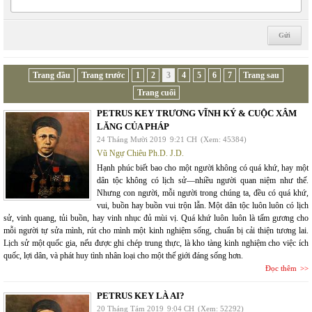
Trang đầu
Trang trước
1
2
3
4
5
6
7
Trang sau
Trang cuối
PETRUS KEY TRƯƠNG VĨNH KÝ & CUỘC XÂM
LĂNG CỦA PHÁP
24 Tháng Mười 2019
9:21 CH
(Xem: 45384)
Vũ Ngự Chiêu Ph.D. J.D.
Hạnh phúc biết bao cho một người không có quá khứ, hay một
dân tộc không có lịch sử—nhiều người quan niệm như thế.
Nhưng con người, mỗi người trong chúng ta, đều có quá khứ,
vui, buồn hay buồn vui trộn lẫn. Một dân tộc luôn luôn có lịch
sử, vinh quang, tủi buồn, hay vinh nhục đủ mùi vị. Quá khứ luôn luôn là tấm gương cho
mỗi người tự sửa mình, rút cho mình một kinh nghiệm sống, chuẩn bị cải thiện tương lai.
Lịch sử một quốc gia, nếu được ghi chép trung thực, là kho tàng kinh nghiệm cho việc ích
quốc, lợi dân, và phát huy tình nhân loại cho một thế giới đáng sống hơn.
Đọc thêm
PETRUS KEY LÀ AI?
20 Tháng Tám 2019
9:04 CH
(Xem: 52292)