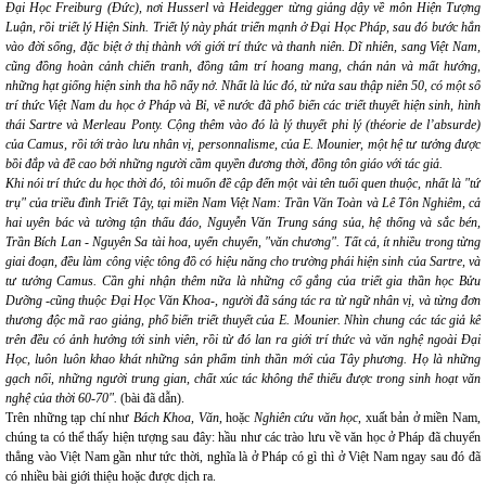
Đại Học Freiburg (Đức), nơi Husserl và Heidegger từng giảng dậy về môn Hiện Tượng
Luận, rồi triết lý Hiện Sinh. Triết lý này phát triển mạnh ở Đại Học Pháp, sau đó bước hẳn
vào đời sống, đặc biệt ở thị thành với giới trí thức và thanh niên. Dĩ nhiên, sang Việt Nam,
cũng đồng hoàn cảnh chiến tranh, đồng tâm trí hoang mang, chán nản và mất hướng,
những hạt giống hiện sinh tha hồ nẩy nở. Nhất là lúc đó, từ nửa sau thập niên 50, có một số
trí thức Việt Nam du học ở Pháp và Bỉ, về nước đã phổ biến các triết thuyết hiện sinh, hình
thái Sartre và Merleau Ponty. Cộng thêm vào đó là lý thuyết phi lý (théorie de l’absurde)
của Camus, rồi tới trào lưu nhân vị, personnalisme, của E. Mounier, một hệ tư tưởng được
bồi đắp và đề cao bởi những người cầm quyền đương thời, đồng tôn giáo với tác giả.
Khi nói trí thức du học thời đó, tôi muốn đề cập đến một vài tên tuổi quen thuộc, nhất là "tứ
trụ" của triều đình Triết Tây, tại miền Nam Việt Nam: Trần Văn Toàn và Lê Tôn Nghiêm, cả
hai uyên bác và tường tận thấu đáo, Nguyễn Văn Trung sáng sủa, hệ thống và sắc bén,
Trần Bích Lan - Nguyên Sa tài hoa, uyển chuyển, "văn chương". Tất cả, ít nhiều trong từng
giai đoạn, đều làm công việc tông đồ có hiệu năng cho trường phái hiện sinh của Sartre, và
tư tưởng Camus. Cần ghi nhận thêm nữa là những cố gắng của triết gia thần học Bửu
Dưỡng -cũng thuộc Đại Học Văn Khoa-, người đã sáng tác ra từ ngữ nhân vị, và từng đơn
thương độc mã rao giảng, phổ biến triết thuyết của E. Mounier. Nhìn chung các tác giả kể
trên đều có ảnh hưởng tới sinh viên, rồi từ đó lan ra giới trí thức và văn nghệ ngoài Đại
Học, luôn luôn khao khát những sản phẩm tinh thần mới của Tây phương. Họ là những
gạch nối, những người trung gian, chất xúc tác không thể thiếu được trong sinh hoạt văn
nghệ của thời 60-70".
(bài đã dẫn).
Trên những tạp chí như
Bách Khoa, Văn
, hoặc
Nghiên cứu văn học
, xuất bản ở miền Nam,
chúng ta có thể thấy hiện tượng sau đây: hầu như các trào lưu về văn học ở Pháp đã chuyển
thẳng vào Việt Nam gần như tức thời, nghĩa là ở Pháp có gì thì ở Việt Nam ngay sau đó đã
có nhiều bài giới thiệu hoặc được dịch ra.