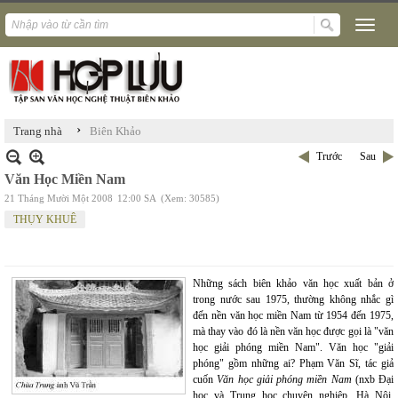
›
Trang nhà
Biên Khảo
Trước
Sau
Văn Học Miền Nam
21 Tháng Mười Một 2008
12:00 SA
(Xem: 30585)
THỤY KHUÊ
Những sách biên khảo văn học xuất bản ở
trong nước sau 1975, thường không nhắc gì
đến nền văn học miền Nam từ 1954 đến 1975,
mà thay vào đó là nền văn học được gọi là "văn
học giải phóng miền Nam". Văn học "giải
phóng" gồm những ai? Phạm Văn Sĩ, tác giả
cuốn
Văn học giải phóng miền Nam
(nxb Đại
học và Trung học chuyên nghiệp, Hà Nội,