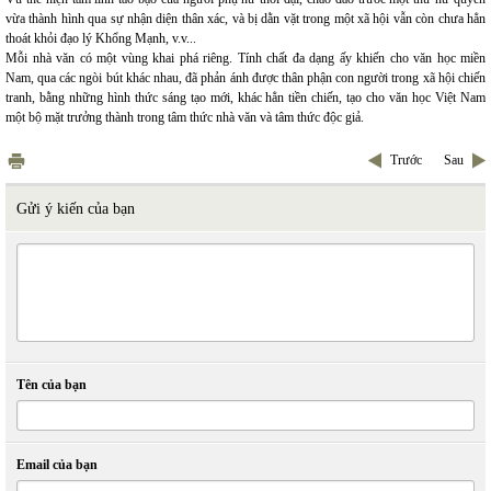
vừa thành hình qua sự nhận diện thân xác, và bị dằn vặt trong một xã hội vẫn còn chưa hẳn
thoát khỏi đạo lý Khổng Mạnh, v.v...
Mỗi nhà văn có một vùng khai phá riêng. Tính chất đa dạng ấy khiến cho văn học miền
Nam, qua các ngòi bút khác nhau, đã phản ánh được thân phận con người trong xã hội chiến
tranh, bằng những hình thức sáng tạo mới, khác hẳn tiền chiến, tạo cho văn học Việt Nam
một bộ mặt trưởng thành trong tâm thức nhà văn và tâm thức độc giả.
Trước
Sau
Gửi ý kiến của bạn
Tên của bạn
Email của bạn