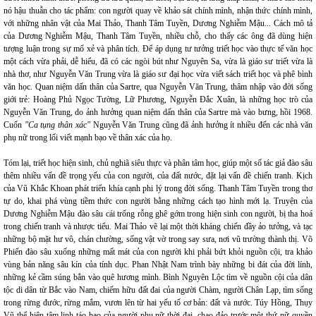
nó hậu thuẫn cho tác phẩm: con người quay về khảo sát chính mình, nhận thức chính mình,
với những nhân vật của Mai Thảo, Thanh Tâm Tuyền, Dương Nghiễm Mậu... Cách mô tả
của Dương Nghiễm Mậu, Thanh Tâm Tuyền, nhiều chỗ, cho thấy các ông đã dùng hiện
tượng luận trong sự mổ xẻ và phân tích. Để áp dụng tư tưởng triết học vào thực tế văn học
một cách vừa phải, dễ hiểu, đã có các ngòi bút như Nguyên Sa, vừa là giáo sư triết vừa là
nhà thơ, như Nguyễn Văn Trung vừa là giáo sư đại học vừa viết sách triết học và phê bình
văn học. Quan niệm dấn thân của Sartre, qua Nguyễn Văn Trung, thâm nhập vào đời sống
giới trẻ: Hoàng Phủ Ngọc Tường, Lữ Phương, Nguyễn Đắc Xuân, là những học trò của
Nguyễn Văn Trung, do ảnh hưởng quan niệm dấn thân của Sartre mà vào bưng, hồi 1968.
Cuốn
"Ca tụng thân xác"
Nguyễn Văn Trung cũng đã ảnh hưởng ít nhiều đến các nhà văn
phụ nữ trong lối viết mạnh bạo về thân xác của họ.
Tóm lại, triết học hiện sinh, chủ nghiã siêu thực và phân tâm học, giúp một số tác giả đào sâu
thêm nhiều vấn đề trọng yếu của con người, của đất nước, đặt lại vấn đề chiến tranh. Kịch
của Vũ Khắc Khoan phát triển khía cạnh phi lý trong đời sống. Thanh Tâm Tuyền trong thơ
tự do, khai phá vùng tiềm thức con người bằng những cách tạo hình mới lạ. Truyện của
Dương Nghiễm Mậu đào sâu cái trống rỗng ghê gớm trong hiện sinh con người, bị tha hoá
trong chiến tranh và nhược tiểu. Mai Thảo vẽ lại một thời kháng chiến đầy ảo tưởng, và tạc
những bộ mặt hư vô, chán chường, sống vật vờ trong say sưa, nơi vũ trường thành thị. Võ
Phiến đào sâu xuống những mất mát của con người khi phải bứt khỏi nguồn cội, tra khảo
vùng bản năng sâu kín của tính dục. Phan Nhật Nam trình bày những bi đát của đời lính,
những kẻ cầm súng bắn vào quê hương mình. Bình Nguyên Lộc tìm về nguồn cội của dân
tộc di dân từ Bắc vào Nam, chiếm hữu đất đai của người Chàm, người Chân Lạp, tìm sống
trong rừng đước, rừng mắm, vươn lên từ hai yếu tố cơ bản: đất và nước. Túy Hồng, Thụy
Vũ thể hiện tâm linh táo bạo của người phụ nữ thời đại, chao đảo trước một thứ nữ quyền