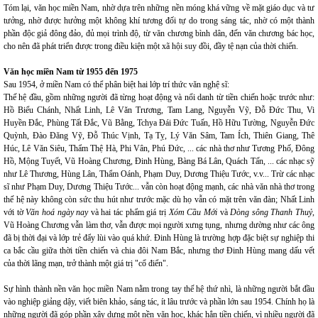
Tóm lại, văn học miền Nam, nhờ dựa trên những nền móng khá vững về mặt giáo dục và tư
tưởng, nhờ được hưởng một không khí tương đối tự do trong sáng tác, nhờ có một thành
phần độc giả đông đảo, đủ mọi trình độ, từ văn chương bình dân, đến văn chương bác học,
cho nên đã phát triển được trong điều kiện một xã hội suy đồi, đầy tệ nạn của thời chiến.
Văn học miền Nam từ 1955 đến 1975
Sau 1954, ở miền Nam có thể phân biệt hai lớp trí thức văn nghệ sĩ:
Thế hệ đầu, gồm những người đã từng hoạt động và nổi danh từ tiền chiến hoặc trước như:
Hồ Biểu Chánh, Nhất Linh, Lê Văn Trương, Tam Lang, Nguyễn Vỹ, Đỗ Đức Thu, Vi
Huyền Đắc, Phùng Tất Đắc, Vũ Bằng, Tchya Đái Đức Tuấn, Hồ Hữu Tường, Nguyễn Đức
Quỳnh, Đào Đăng Vỹ, Đỗ Thúc Vịnh, Tạ Tỵ, Lý Văn Sâm, Tam Ích, Thiên Giang, Thê
Húc, Lê Văn Siêu, Thẩm Thệ Hà, Phi Vân, Phú Đức, ... các nhà thơ như Tương Phố, Đông
Hồ, Mộng Tuyết, Vũ Hoàng Chương, Đinh Hùng, Bàng Bá Lân, Quách Tấn, ... các nhạc sỹ
như Lê Thương, Hùng Lân, Thẩm Oánh, Phạm Duy, Dương Thiệu Tước, v.v... Trừ các nhạc
sĩ như Phạm Duy, Dương Thiệu Tước... vẫn còn hoạt động mạnh, các nhà văn nhà thơ trong
thế hệ này không còn sức thu hút như trước mặc dù họ vẫn có mặt trên văn đàn; Nhất Linh
với tờ
Văn hoá ngày nay
và hai tác phẩm giá trị
Xóm Cầu Mới
và
Dòng sông Thanh Thuỷ
,
Vũ Hoàng Chương vẫn làm thơ, vẫn được mọi người xưng tụng, nhưng dường như các ông
đã bị thời đại và lớp trẻ đẩy lùi vào quá khứ. Đinh Hùng là trường hợp đặc biệt sự nghiệp thi
ca bắc cầu giữa thời tiền chiến và chia đôi Nam Bắc, nhưng thơ Đinh Hùng mang dấu vết
của thời lãng mạn, trở thành một giá trị "cổ điển".
Sự hình thành nền văn học miền Nam nằm trong tay thế hệ thứ nhì, là những người bắt đầu
vào nghiệp giảng dậy, viết biên khảo, sáng tác, ít lâu trước và phần lớn sau 1954. Chính họ là
những người đã góp phần xây dựng một nền văn học, khác hẳn tiền chiến, vì nhiều người đã