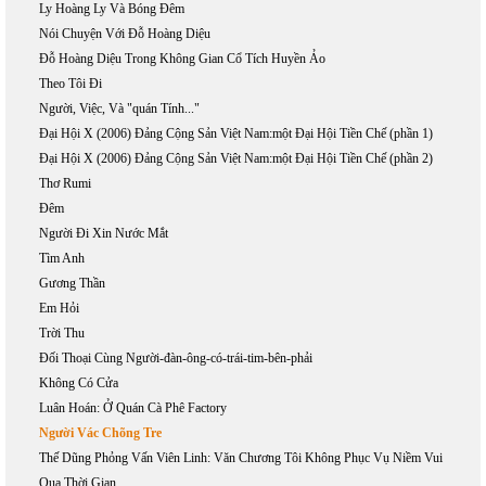
Ly Hoàng Ly Và Bóng Đêm
Nói Chuyện Với Đỗ Hoàng Diệu
Đỗ Hoàng Diệu Trong Không Gian Cổ Tích Huyền Ảo
Theo Tôi Đi
Người, Việc, Và "quán Tính..."
Đại Hội X (2006) Đảng Cộng Sản Việt Nam:một Đại Hội Tiền Chế (phần 1)
Đại Hội X (2006) Đảng Cộng Sản Việt Nam:một Đại Hội Tiền Chế (phần 2)
Thơ Rumi
Đêm
Người Đi Xin Nước Mắt
Tìm Anh
Gương Thần
Em Hỏi
Trời Thu
Đối Thoại Cùng Người-đàn-ông-có-trái-tim-bên-phải
Không Có Cửa
Luân Hoán: Ở Quán Cà Phê Factory
Người Vác Chõng Tre
Thế Dũng Phỏng Vấn Viên Linh: Văn Chương Tôi Không Phục Vụ Niềm Vui
Qua Thời Gian