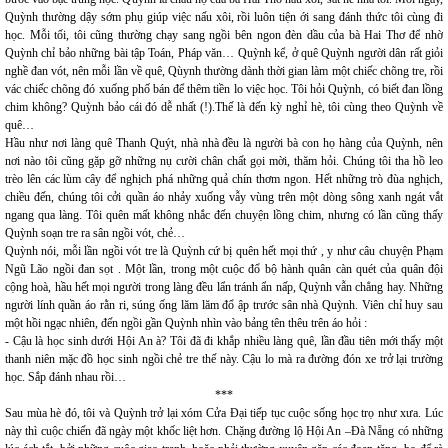
Quỳnh thường dậy sớm phụ giúp việc nấu xôi, rồi luôn tiện ới sang đánh thức tôi cùng đi
học. Mỗi tối, tôi cũng thường chạy sang ngồi bên ngon đèn dầu của bà Hai Thơ để nhờ
Quỳnh chỉ bảo những bài tập Toán, Pháp văn… Quỳnh kể, ở quê Quỳnh người dân rất giỏi
nghề đan vót, nên mỗi lần về quê, Qùynh thường dành thời gian làm một chiếc chõng tre, rồi
vác chiếc chõng đó xuống phố bán để thêm tiền lo việc học. Tôi hỏi Quỳnh, có biết đan lồng
chim không? Quỳnh bảo cái đó dễ nhất (!).Thế là đến kỳ nghỉ hè, tôi cùng theo Quỳnh về
quê…
Hầu như nơi làng quê Thanh Quýt, nhà nhà đều là người bà con họ hàng của Quỳnh, nên
nơi nào tôi cũng gặp gỡ những nụ cười chân chất gọi mời, thăm hỏi. Chúng tôi tha hồ leo
trèo lên các lùm cây để nghịch phá những quả chín thơm ngon. Hết những trò đùa nghịch,
chiều đến, chúng tôi cởi quần áo nhảy xuống vẫy vùng trên một dòng sông xanh ngát vắt
ngang qua làng. Tôi quên mất không nhắc đến chuyện lồng chim, nhưng có lần cũng thấy
Quỳnh soạn tre ra sân ngồi vót, chẻ…
Quỳnh nói, mỗi lần ngồi vót tre là Quỳnh cứ bị quên hết mọi thứ , y như câu chuyện Phạm
Ngũ Lão ngồi đan sọt . Một lần, trong một cuộc đổ bộ hành quân càn quét của quân đội
cộng hoà, hầu hết mọi người trong làng đều lẩn tránh ẩn nấp, Quỳnh vẫn chẳng hay. Những
người lính quần áo rằn ri, súng ống lăm lăm đổ ập trước sân nhà Quỳnh. Viên chỉ huy sau
một hồi ngạc nhiên, đến ngồi gần Quỳnh nhìn vào bảng tên thêu trên áo hỏi :
- Cậu là học sinh dưới Hội An à? Tôi đã đi khắp nhiều làng quê, lần đầu tiên mới thấy một
thanh niên mặc đồ học sinh ngồi chẻ tre thế này. Cậu lo mà ra đường đón xe trở lại trường
học. Sắp đánh nhau rồi…
***
Sau mùa hè đó, tôi và Quỳnh trở lại xóm Cửa Đại tiếp tục cuộc sống học trọ như xưa. Lúc
này thì cuộc chiến đã ngày một khốc liệt hơn. Chặng đường lộ Hội An –Đà Nẵng có những