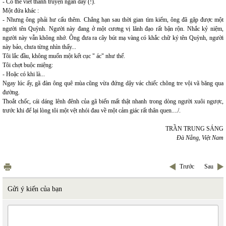
- Có thể viết thành truyện ngắn đấy (!).
Một đứa khác :
- Nhưng ông phải hư cấu thêm. Chẳng hạn sau thời gian tìm kiếm, ông đã gặp được một
người tên Quỳnh. Người này đang ở một cương vị lãnh đạo rất bận rộn. Nhắc kỷ niệm,
người này vẫn không nhớ. Ông đưa ra cây bút mạ vàng có khắc chữ ký tên Quỳnh, người
này bảo, chưa từng nhìn thấy...
Tôi lắc đầu, không muốn một kết cục " ác" như thế.
Tôi chợt buộc miệng:
- Hoặc có khi là...
Ngay lúc ấy, gã đàn ông quê mùa cũng vừa đứng dậy vác chiếc chõng tre vội vã băng qua
đường.
Thoắt chốc, cái dáng lênh đênh của gã biến mất thật nhanh trong dòng người xuôi ngược,
trước khi để lại lòng tôi một vệt nhói đau về một cảm giác rất thân quen..../.
TRẦN TRUNG SÁNG
Đà Nẵng, Việt Nam
Trước
Sau
Gửi ý kiến của bạn