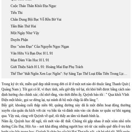
Cuộc Tháo Thân Khỏi Địa Ngục
Tiểu Thi
Chân Dung Bội Bạc Vỗ Rền Bờ Vai
Tấm Bản Thứ Hai
Một Ngày Như Vậy
Duyên Phận
Đọc "xóm Đạo" Của Nguyễn Ngọc Ngạn
Văn Hữu Và Bạn Đọc H L 91
Mạn Đàm Văn Học H L 91
Giới Thiệu Sách H L 91: Hoàng Mai Đạt Phụ Trách
Thể Thơ "thất Ngôn Xen Lục Ngôn": Sự Sáng Tạo Thể Loại Đầu Tiên Trong Lịch Sử Văn Học Việt Nam
Trong ký ức tôi, miền quê đẹp nhất trong đời có lẽ ở một nơi nào đó thuộc làng Thanh Quít (
Quảng Nam ). Tôi gọi có lẽ, vì thực tình, nếu giờ đây trở lại, tôi khó biết được bằng cách nào
định hướng cho chính xác; chỉ nhớ rằng, vào thời điểm ấy, Quỳnh bảo tôi : " Qua khỏi Vĩnh
Điện một khúc, gọi xe dừng lại, tụi mình đi bộ một chặp là đến làng ".
Bấy giờ, khoảng cuối thập niên 60, quãng đường này đã là một điểm hoạt động thường
xuyên của quân du kích với các vụ bắn tỉa và đánh mìn vào các đoàn xe quân sự khi ngang
qua. Vậy mà, cùng với Quỳnh về quê, tôi thấy an tâm và thanh bình lạ.
Năm ấy, Quỳnh học đệ ngũ, tôi mới vào đệ thất. Chúng tôi gặp nhau ở một xóm nhỏ trên
đường Cửa Đại, Hội An – nơi khá đông những người học trò từ các miền quê đến ở trọ khi
bước vào bậc trung học. Quỳnh là cháu họ của bà Hai Thơ nấu xôi, sát hè nhà tôi. Mỗi ngày,