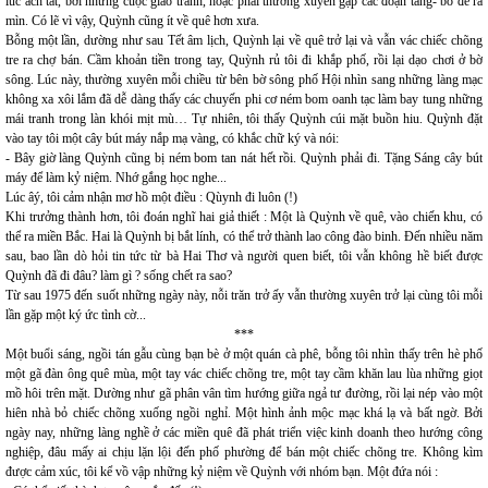
lúc ách tắt, bởi những cuộc giao tranh, hoặc phải thường xuyên gặp các đoạn tăng- bo để rà
mìn. Có lẽ vì vậy, Quỳnh cũng ít về quê hơn xưa.
Bỗng một lần, dường như sau Tết âm lịch, Quỳnh lại về quê trở lại và vẫn vác chiếc chõng
tre ra chợ bán. Cầm khoản tiền trong tay, Quỳnh rủ tôi đi khắp phố, rồi lại dạo chơi ở bờ
sông. Lúc này, thường xuyên mỗi chiều từ bên bờ sông phố Hội nhìn sang những làng mạc
không xa xôi lắm đã dễ dàng thấy các chuyến phi cơ ném bom oanh tạc làm bay tung những
mái tranh trong làn khói mịt mù… Tự nhiên, tôi thấy Quỳnh cúi mặt buồn hiu. Quỳnh đặt
vào tay tôi một cây bút máy nắp mạ vàng, có khắc chữ ký và nói:
- Bây giờ làng Quỳnh cũng bị ném bom tan nát hết rồi. Quỳnh phải đi. Tặng Sáng cây bút
máy để làm kỷ niệm. Nhớ gắng học nghe...
Lúc âý, tôi cảm nhận mơ hồ một điều : Qùynh đi luôn (!)
Khi trưởng thành hơn, tôi đoán nghĩ hai giả thiết : Một là Quỳnh về quê, vào chiến khu, có
thể ra miền Bắc. Hai là Quỳnh bị bắt lính, có thể trở thành lao công đào binh. Đến nhiều năm
sau, bao lần dò hỏi tin tức từ bà Hai Thơ và người quen biết, tôi vẫn không hề biết được
Quỳnh đã đi đâu? làm gì ? sống chết ra sao?
Từ sau 1975 đến suốt những ngày này, nỗi trăn trở ấy vẫn thường xuyên trở lại cùng tôi mỗi
lần gặp một ký ức tình cờ...
***
Một buổi sáng, ngồi tán gẫu cùng bạn bè ở một quán cà phê, bỗng tôi nhìn thấy trên hè phố
một gã đàn ông quê mùa, một tay vác chiếc chõng tre, một tay cầm khăn lau lùa những giọt
mồ hôi trên mặt. Dường như gã phân vân tìm hướng giữa ngả tư đường, rồi lại nép vào một
hiên nhà bỏ chiếc chõng xuống ngồi nghỉ. Một hình ảnh mộc mạc khá lạ và bất ngờ. Bởi
ngày nay, những làng nghề ở các miền quê đã phát triển việc kinh doanh theo hướng công
nghiệp, đâu mấy ai chịu lặn lội đến phố phường để bán một chiếc chõng tre. Không kìm
được cảm xúc, tôi kể vồ vập những kỷ niệm về Quỳnh với nhóm bạn. Một đứa nói :