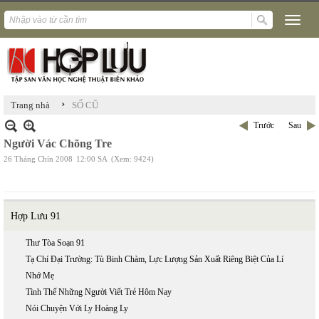
›
Trang nhà
SỐ CŨ
Trước
Sau
Người Vác Chõng Tre
26 Tháng Chín 2008
12:00 SA
(Xem: 9424)
Hợp Lưu 91
Thư Tòa Soạn 91
Tạ Chí Đại Trường: Tù Binh Chàm, Lực Lượng Sản Xuất Riêng Biệt Của Lí
Nhớ Mẹ
Tình Thế Những Người Viết Trẻ Hôm Nay
Nói Chuyện Với Ly Hoàng Ly