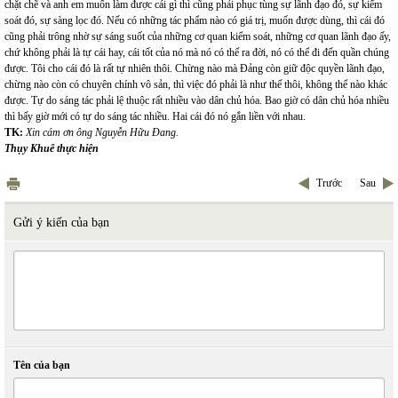
chặt chẽ và anh em muốn làm được cái gì thì cũng phải phục tùng sự lãnh đạo đó, sự kiểm
soát đó, sự sàng lọc đó. Nếu có những tác phẩm nào có giá trị, muốn được dùng, thì cái đó
cũng phải trông nhờ sự sáng suốt của những cơ quan kiểm soát, những cơ quan lãnh đạo ấy,
chứ không phải là tự cái hay, cái tốt của nó mà nó có thể ra đời, nó có thể đi đến quần chúng
được. Tôi cho cái đó là rất tự nhiên thôi. Chừng nào mà Đảng còn giữ độc quyền lãnh đạo,
chừng nào còn có chuyên chính vô sản, thì việc đó phải là như thế thôi, không thể nào khác
được. Tự do sáng tác phải lệ thuộc rất nhiều vào dân chủ hóa. Bao giờ có dân chủ hóa nhiều
thì bấy giờ mới có tự do sáng tác nhiều. Hai cái đó nó gắn liền với nhau.
TK:
Xin cám ơn ông Nguyễn Hữu Đang.
Thụy Khuê thực hiện
Trước
Sau
Gửi ý kiến của bạn
Tên của bạn