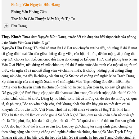
Phỏng Vấn Nguyễn Hữu Đang
Phỏng Vấn Hoàng Cầm
Thơ: Nhân Câu Chuyện Mấy Người Tự Tử
Phụ Trang
Thụy Khuê:
Thưa ông Nguyễn Hữu Đang, trước hết xin ông cho biết thực chất của phong
trào Nhân Văn Giai Phẩm là gì?
Nguyễn Hữu Đang
: Tôi nhớ có một lần Lê Đạt nói chuyện với bà đấy, nói rằng là đó là một
cố gắng đối thoại đầu tiên giữa những đảng viên, cán bộ, trí thức, để tìm một giải phóng tốt
đẹp hơn cho xã hội. Kết cục cuộc đối thoại đó không có kết quả. Thực chất phong trào Nhân
Văn Giai Phẩm, nếu đứng về mặt chính trị, thì đó là một cuộc đấu tranh của một số người trí
thức, văn nghệ sĩ và một số đảng viên về chính trị nữa, là chống -không phải chống đảng
cộng sản đâu, mà đấy là chống- cái chủ nghĩa Staline và chống chủ nghĩa Mao Trạch Đông.
Sự thâm nhập của chủ nghĩa Statline và chủ nghĩa Mao Trạch Đông đưa đến nhiều hiện
tượng -nói là chuyên chính thì chưa đủ- phải nói là cực quyền toàn trị, nó gay gắt ghê lắm.
Nó gay gắt ghê lắm! Đảng cộng sản đã phạm sai lầm trong Cải cách ruộng đất, rồi thì Chỉnh
huấn, Chấn chỉnh tổ chức, Đăng ký hộ khẩu v.v... Tất cả những cái đó đều do những cái quá
tả, từ phương Bắc nó xâm nhập vào, chứ không phải chờ đến bây giờ nó mới đem cái tả
khuynh hữu trí vào nước Việt Nam. Thời mà cụ Hồ chưa về nước và ông Trần Phú làm
Tổng bí thư đó, thì làm cái cuộc gọi là Sô Viết Nghệ Tĩnh, đưa ra cái khẩu hiện rất quái gở
tức là "Trí, phú, địa, hào đánh tận gốc, trốc tận rễ". Nó quá tả như thế thì còn làm sao giành
được độc lập! Như thế là chia rẽ dân tộc. Lúc bấy giờ chúng tôi cũng cảnh giác, chúng tôi
theo đảng cộng sản nhưng chống chủ nghĩa Staline và chống chủ nghĩa Mao Trạch Đông.
Nhưng rất tiếc là lúc bấy giờ, thế lực của Liên Sô rất mạnh, áp lực của Trung Quốc cũng rất