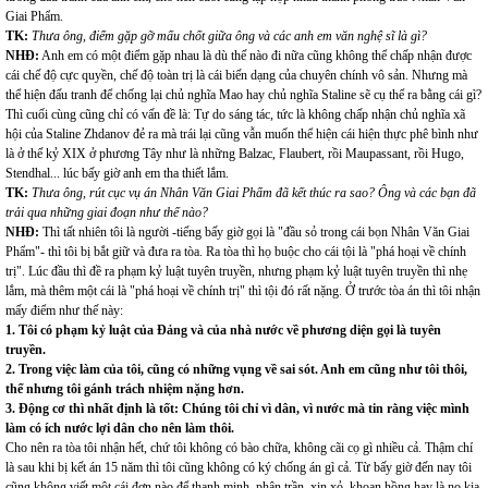
Giai Phẩm.
TK:
Thưa ông, điểm gặp gỡ mấu chốt giữa ông và các anh em văn nghệ sĩ là gì?
NHĐ:
Anh em có một điểm gặp nhau là dù thế nào đi nữa cũng không thể chấp nhận được
cái chế độ cực quyền, chế độ toàn trị là cái biến dạng của chuyên chính vô sản. Nhưng mà
thể hiện đấu tranh để chống lại chủ nghĩa Mao hay chủ nghĩa Staline sẽ cụ thể ra bằng cái gì?
Thì cuối cùng cũng chỉ có vấn đề là: Tự do sáng tác, tức là không chấp nhận chủ nghĩa xã
hội của Staline Zhdanov đẻ ra mà trái lại cũng vẫn muốn thể hiện cái hiện thực phê bình như
là ở thế kỷ XIX ở phương Tây như là những Balzac, Flaubert, rồi Maupassant, rồi Hugo,
Stendhal... lúc bấy giờ anh em tha thiết lắm.
TK:
Thưa ông, rút cục vụ án Nhân Văn Giai Phẩm đã kết thúc ra sao? Ông và các bạn đã
trải qua những giai đoạn như thế nào?
NHĐ:
Thì tất nhiên tôi là người -tiếng bấy giờ gọi là "đầu sỏ trong cái bọn Nhân Văn Giai
Phẩm"- thì tôi bị bắt giữ và đưa ra tòa. Ra tòa thì họ buộc cho cái tội là "phá hoại về chính
trị". Lúc đầu thì đề ra phạm kỷ luật tuyên truyền, nhưng phạm kỷ luật tuyên truyền thì nhẹ
lắm, mà thêm một cái là "phá hoại về chính trị" thì tội đó rất nặng. Ở trước tòa án thì tôi nhận
mấy điểm như thế này:
1. Tôi có phạm kỷ luật của Đảng và của nhà nước về phương diện gọi là tuyên
truyền.
2. Trong việc làm của tôi, cũng có những vụng về sai sót. Anh em cũng như tôi thôi,
thế nhưng tôi gánh trách nhiệm nặng hơn.
3. Động cơ thì nhất định là tốt: Chúng tôi chỉ vì dân, vì nước mà tin rằng việc mình
làm có ích nước lợi dân cho nên làm thôi.
Cho nên ra tòa tôi nhận hết, chứ tôi không có bào chữa, không cãi cọ gì nhiều cả. Thậm chí
là sau khi bị kết án 15 năm thì tôi cũng không có ký chống án gì cả. Từ bấy giờ đến nay tôi
cũng không viết một cái đơn nào để thanh minh, phân trần, xin xỏ, khoan hồng hay là nọ kia.