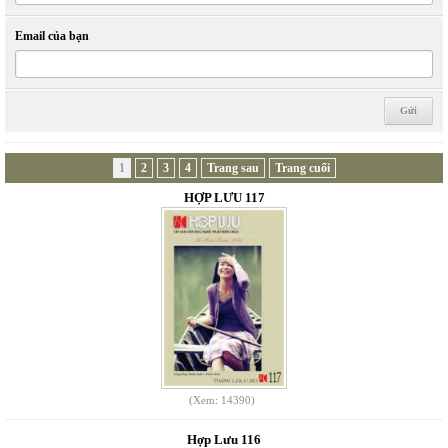
Email của bạn
1
2
3
4
Trang sau
Trang cuối
HỢP LƯU 117
(Xem: 14390)
Hợp Lưu 116