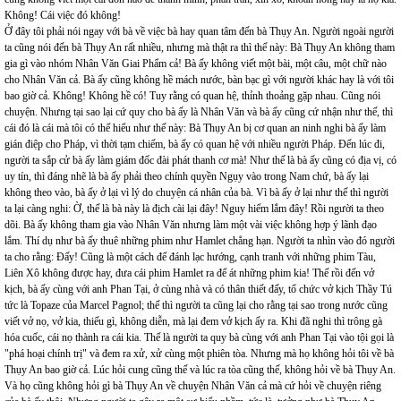
Không! Cái việc đó không!
Ở đây tôi phải nói ngay với bà về việc bà hay quan tâm đến bà Thụy An. Người ngoài người
ta cũng nói đến bà Thụy An rất nhiều, nhưng mà thật ra thì thế này: Bà Thụy An không tham
gia gì vào nhóm Nhân Văn Giai Phẩm cả! Bà ấy không viết một bài, một câu, một chữ nào
cho Nhân Văn cả. Bà ấy cũng không hề mách nước, bàn bạc gì với người khác hay là với tôi
bao giờ cả. Không! Không hề có! Tuy rằng có quan hệ, thỉnh thoảng gặp nhau. Cũng nói
chuyện. Nhưng tại sao lại cứ quy cho bà ấy là Nhân Văn và bà ấy cũng cứ nhận như thế, thì
cái đó là cái mà tôi có thể hiểu như thế này: Bà Thụy An bị cơ quan an ninh nghi bà ấy làm
gián điệp cho Pháp, vì thời tạm chiếm, bà ấy có quan hệ với nhiều người Pháp. Đến lúc đi,
người ta sắp cử bà ấy làm giám đốc đài phát thanh cơ mà! Như thế là bà ấy cũng có địa vị, có
uy tín, thì đáng nhẽ là bà ấy phải theo chính quyền Ngụy vào trong Nam chứ, bà ấy lại
không theo vào, bà ấy ở lại vì lý do chuyện cá nhân của bà. Vì bà ấy ở lại như thế thì người
ta lại càng nghi: Ờ, thế là bà này là địch cài lại đây! Nguy hiểm lắm đây! Rồi người ta theo
dõi. Bà ấy không tham gia vào Nhân Văn nhưng làm một vài việc không hợp ý lãnh đạo
lắm. Thí dụ như bà ấy thuê những phim như Hamlet chẳng hạn. Người ta nhìn vào đó người
ta cho rằng: Đấy! Cũng là một cách để đánh lạc hướng, cạnh tranh với những phim Tàu,
Liên Xô không được hay, đưa cái phim Hamlet ra để át những phim kia! Thế rồi đến vở
kịch, bà ấy cùng với anh Phan Tại, ở cùng nhà và có thân thiết đấy, tổ chức vở kịch Thầy Tú
tức là Topaze của Marcel Pagnol; thế thì người ta cũng lại cho rằng tại sao trong nước cũng
viết vở nọ, vở kia, thiếu gì, không diễn, mà lại đem vở kịch ấy ra. Khi đã nghi thì trông gà
hóa cuốc, cái nọ thành ra cái kia. Thế là người ta quy bà cùng với anh Phan Tại vào tội gọi là
"phá hoại chính trị" và đem ra xử, xử cùng một phiên tòa. Nhưng mà họ không hỏi tôi về bà
Thụy An bao giờ cả. Lúc hỏi cung cũng thế và lúc ra tòa cũng thế, không hỏi về bà Thụy An.
Và họ cũng không hỏi gì bà Thụy An về chuyện Nhân Văn cả mà cứ hỏi về chuyện riêng