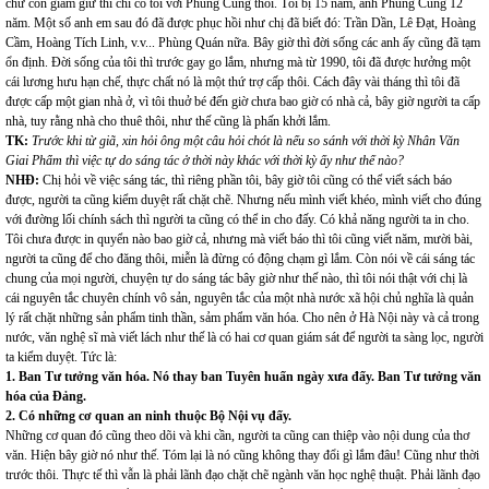
chứ còn giam giữ thì chỉ có tôi với Phùng Cung thôi. Tôi bị 15 năm, anh Phùng Cung 12
năm. Một số anh em sau đó đã được phục hồi như chị đã biết đó: Trần Dần, Lê Đạt, Hoàng
Cầm, Hoàng Tích Linh, v.v... Phùng Quán nữa. Bây giờ thì đời sống các anh ấy cũng đã tạm
ổn định. Đời sống của tôi thì trước gay go lắm, nhưng mà từ 1990, tôi đã được hưởng một
cái lương hưu hạn chế, thực chất nó là một thứ trợ cấp thôi. Cách đây vài tháng thì tôi đã
được cấp một gian nhà ở, vì tôi thuở bé đến giờ chưa bao giờ có nhà cả, bây giờ người ta cấp
nhà, tuy rằng nhà cho thuê thôi, như thế cũng là phấn khởi lắm.
TK:
Trước khi từ giã, xin hỏi ông một câu hỏi chót là nếu so sánh với thời kỳ Nhân Văn
Giai Phẩm thì việc tự do sáng tác ở thời này khác với thời kỳ ấy như thế nào?
NHĐ:
Chị hỏi về việc sáng tác, thì riêng phần tôi, bây giờ tôi cũng có thể viết sách báo
được, người ta cũng kiểm duyệt rất chặt chẽ. Nhưng nếu mình viết khéo, mình viết cho đúng
với đường lối chính sách thì người ta cũng có thể in cho đấy. Có khả năng người ta in cho.
Tôi chưa được in quyển nào bao giờ cả, nhưng mà viết báo thì tôi cũng viết năm, mười bài,
người ta cũng để cho đăng thôi, miễn là đừng có động chạm gì lắm. Còn nói về cái sáng tác
chung của mọi người, chuyện tự do sáng tác bây giờ như thế nào, thì tôi nói thật với chị là
cái nguyên tắc chuyên chính vô sản, nguyên tắc của một nhà nước xã hội chủ nghĩa là quản
lý rất chặt những sản phẩm tinh thần, sảm phẩm văn hóa. Cho nên ở Hà Nội này và cả trong
nước, văn nghệ sĩ mà viết lách như thế là có hai cơ quan giám sát để người ta sàng lọc, người
ta kiểm duyệt. Tức là:
1. Ban Tư tưởng văn hóa. Nó thay ban Tuyên huấn ngày xưa đấy. Ban Tư tưởng văn
hóa của Đảng.
2. Có những cơ quan an ninh thuộc Bộ Nội vụ đấy.
Những cơ quan đó cũng theo dõi và khi cần, người ta cũng can thiệp vào nội dung của thơ
văn. Hiện bây giờ nó như thế. Tóm lại là nó cũng không thay đổi gì lắm đâu! Cũng như thời
trước thôi. Thực tế thì vẫn là phải lãnh đạo chặt chẽ ngành văn học nghệ thuật. Phải lãnh đạo