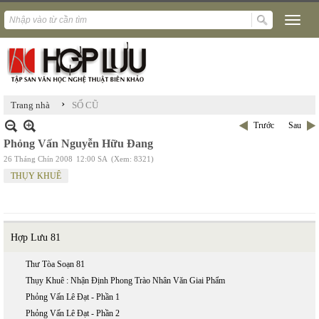
›
Trang nhà
SỐ CŨ
Trước
Sau
Phỏng Vấn Nguyễn Hữu Đang
26 Tháng Chín 2008
12:00 SA
(Xem: 8321)
THỤY KHUÊ
Hợp Lưu 81
Thư Tòa Soạn 81
Thụy Khuê : Nhận Định Phong Trào Nhân Văn Giai Phẩm
Phỏng Vấn Lê Đạt - Phần 1
Phỏng Vấn Lê Đạt - Phần 2