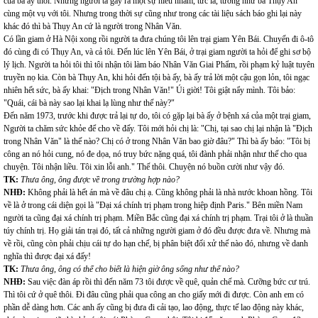
của bà ấy thôi. Nhưng người ta gây ra một sự hiểu nhầm, tức là, tưởng như bà Thụy An
cùng một vụ với tôi. Nhưng trong thời sự cũng như trong các tài liệu sách báo ghi lại này
khác đó thì bà Thụy An cứ là người trong Nhân Văn.
Có lần giam ở Hà Nội xong rồi người ta đưa chúng tôi lên trại giam Yên Bái. Chuyến đi ô-tô
đó cùng đi có Thụy An, và cả tôi. Đến lúc lên Yên Bái, ở trại giam người ta hỏi để ghi sơ bộ
lý lịch. Người ta hỏi tôi thì tôi nhận tôi làm báo Nhân Văn Giai Phẩm, rồi phạm kỷ luật tuyên
truyền nọ kia. Còn bà Thụy An, khi hỏi đến tội bà ấy, bà ấy trả lời một cậu gọn lỏn, tôi ngạc
nhiên hết sức, bà ấy khai: "Địch trong Nhân Văn!" Úi giời! Tôi giật nẩy mình. Tôi bảo:
"Quái, cái bà này sao lại khai lạ lùng như thế này?"
Đến năm 1973, trước khi được trả lại tự do, tôi có gặp lại bà ấy ở bệnh xá của một trại giam,
Người ta chăm sức khỏe để cho về đấy. Tôi mới hỏi chị là: "Chị, tại sao chị lại nhận là "Địch
trong Nhân Văn" là thế nào? Chị có ở trong Nhân Văn bao giờ đâu?" Thì bà ấy bảo: "Tôi bị
công an nó hỏi cung, nó đe dọa, nó truy bức nặng quá, tôi đành phải nhận như thế cho qua
chuyện. Tôi nhận liều. Tôi xin lỗi anh." Thế thôi. Chuyện nó buồn cười như vậy đó.
TK:
Thưa ông, ông được về trong trường hợp nào?
NHĐ:
Không phải là hết án mà về đâu chị ạ. Cũng không phải là nhà nước khoan hồng. Tôi
về là ở trong cái diện gọi là "Đại xá chính trị phạm trong hiệp định Paris." Bên miền Nam
người ta cũng đại xá chính trị phạm. Miền Bắc cũng đại xá chính trị phạm. Trại tôi ở là thuần
túy chính trị. Họ giải tán trại đó, tất cả những người giam ở đó đều được đưa về. Nhưng mà
về rồi, cũng còn phải chịu cái tự do hạn chế, bị phân biệt đối xử thế nào đó, nhưng về danh
nghĩa thì được đại xá đấy!
TK:
Thưa ông, ông có thể cho biết là hiện giờ ông sống như thế nào?
NHĐ:
Sau việc đàn áp rồi thì đến năm 73 tôi được về quê, quản chế mà. Cưỡng bức cư trú.
Thì tôi cứ ở quê thôi. Đi đâu cũng phải qua công an cho giấy mới đi được. Còn anh em có
phần dễ dàng hơn. Các anh ấy cũng bị đưa đi cải tạo, lao động, thực tế lao động này khác,