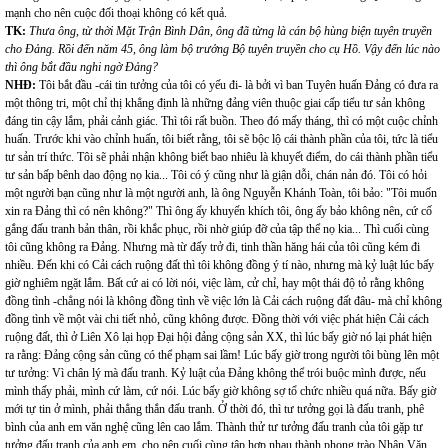
mạnh cho nên cuộc đối thoại không có kết quả.
TK:
Thưa ông, từ thời Mặt Trận Bình Dân, ông đã từng là cán bộ hùng biện tuyên truyền
cho Đảng. Rồi đến năm 45, ông làm bộ trưởng Bộ tuyên truyền cho cụ Hồ. Vậy đến lúc nào
thì ông bắt đầu nghi ngờ Đảng?
NHĐ:
Tôi bắt đầu -cái tin tưởng của tôi có yếu đi- là bởi vì ban Tuyên huấn Đảng có đưa ra
một thông tri, một chỉ thị khẳng định là những đảng viên thuộc giai cấp tiểu tư sản không
đáng tin cậy lắm, phải cảnh giác. Thì tôi rất buồn. Theo đó mấy tháng, thì có một cuộc chỉnh
huấn. Trước khi vào chỉnh huấn, tôi biết rằng, tôi sẽ bộc lộ cái thành phần của tôi, tức là tiểu
tư sản trí thức. Tôi sẽ phải nhận không biết bao nhiêu là khuyết điểm, do cái thành phần tiểu
tư sản bấp bênh dao động nọ kia... Tôi có ý cũng như là giận dỗi, chán nản đó. Tôi có hỏi
một người bạn cũng như là một người anh, là ông Nguyễn Khánh Toàn, tôi bảo: "Tôi muốn
xin ra Đảng thì có nên không?" Thì ông ấy khuyến khích tôi, ông ấy bảo không nên, cứ cố
gắng đấu tranh bản thân, rồi khắc phục, rồi nhờ giúp đỡ của tập thể nọ kia... Thì cuối cùng
tôi cũng không ra Đảng. Nhưng mà từ đấy trở đi, tinh thần hăng hái của tôi cũng kém đi
nhiều. Đến khi có Cải cách ruộng đất thì tôi không đồng ý tí nào, nhưng mà kỷ luật lúc bấy
giờ nghiêm ngặt lắm. Bất cứ ai có lời nói, việc làm, cử chỉ, hay một thái độ tỏ rằng không
đồng tình -chẳng nói là không đồng tình về việc lớn là Cải cách ruộng đất đâu- mà chỉ không
đồng tình về một vài chi tiết nhỏ, cũng không được. Đồng thời với việc phát hiện Cải cách
ruộng đất, thì ở Liên Xô lại họp Đại hội đảng cộng sản XX, thì lúc bấy giờ nó lại phát hiện
ra rằng: Đảng cộng sản cũng có thể phạm sai lầm! Lúc bấy giờ trong người tôi bùng lên một
tư tưởng: Vì chân lý mà đấu tranh. Kỷ luật của Đảng không thể trói buộc mình được, nếu
mình thấy phải, mình cứ làm, cứ nói. Lúc bấy giờ không sợ tổ chức nhiều quá nữa. Bấy giờ
mới tự tin ở mình, phải thẳng thắn đấu tranh. Ở thời đó, thì tư tưởng gọi là đấu tranh, phê
bình của anh em văn nghệ cũng lên cao lắm. Thành thử tư tưởng đấu tranh của tôi gặp tư
tưởng đấu tranh của anh em, cho nên cuối cùng tập hợp nhau thành phong trào Nhân Văn