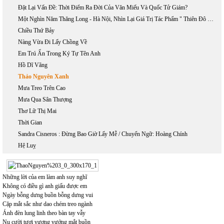
Đặt Lại Vấn Đề: Thời Điểm Ra Đời Của Văn Miếu Và Quốc Tử Giám?
Một Nghìn Năm Thăng Long - Hà Nội, Nhìn Lại Giá Trị Tác Phẩm " Thiên Đô Chiếu" Của Thái Tổ Lý Công Uẩn
Chiều Thứ Bảy
Nàng Vừa Đi Lấy Chồng Về
Em Trú Ẩn Trong Ký Tự Tên Anh
Hồ Dĩ Vãng
Thảo Nguyên Xanh
Mưa Treo Trên Cao
Mưa Qua Sân Thượng
Thơ Lữ Thị Mai
Thời Gian
Sandra Cisneros : Đừng Bao Giờ Lấy Mễ / Chuyển Ngữ: Hoàng Chính
Hệ Luỵ
Những lời của em làm anh suy nghĩ
Không có điều gì anh giấu được em
Ngày bỗng dưng buồn bỗng dưng vui
Cặp mắt sắc như dao chém treo ngành
Ánh đèn lung linh theo bàn tay vẫy
Nụ cười tươi vương vướng mắt buồn