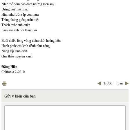
Như thể hôm nào đậm những men say
Đừng nói nhớ nhau
Hình như trời sắp cơn mưa
Trăng tháng giêng trốn biệt
Thách thức anh quên
Làm sao anh nói thành lời
Buổi chiều lòng vòng thấm chút hoàng hôn
Hạnh phúc em lênh đênh như nắng
Nắng lấp lánh cười
Qua thảo nguyên xanh
Đặng Hiền
Califonia 2-2010
Trước
Sau
Gửi ý kiến của bạn