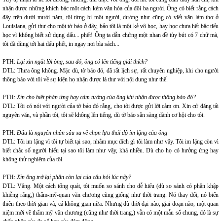
nhận được những khích bác một cách kém văn hóa của đôi ba người. Ông có biết rằng cách
đây trên dưới mười năm, tôi từng bị một người, dường như cũng có viết văn làm thơ ở
Louisiana, gửi thư cho một tờ báo ở đây, bảo tôi là một kẻ vô học, hay học chưa hết bậc tiểu
học vì không biết sử dụng dấu... phết! Ông ta dẫn chứng một nhan đề tùy bút có 7 chữ mà,
tôi đã dùng tới hai dấu phết, in ngay nơi bìa sách...
PTH:
Lại xin ngắt lời ông, sau đó, ông có lên tiếng giải thích?
DTL: Thưa ông không. Mặc dù, tờ báo đó, đã rất lịch sự, rất chuyên nghiệp, khi cho người
thông báo với tôi về sự kiện họ nhận được lá thư với nội dung như thế.
PTH:
Xin cho biết phản ứng hay cảm tưởng của ông khi nhận được thông báo đó?
DTL: Tôi có nói với người của tờ báo đó rằng, cho tôi được gửi lời cảm ơn. Xin cứ đăng tải
nguyên văn, và phần tôi, tôi sẽ không lên tiếng, dù tờ báo sẵn sàng dành cơ hội cho tôi.
PTH:
Đâu là nguyên nhân sâu xa về chọn lựa thái độ im lặng của ông
DTL: Tôi im lặng vì tôi tự biết tại sao, nhằm mục đích gì tôi làm như vậy. Tôi im lặng còn vì
biết chắc số người hiểu tại sao tôi làm như vậy, khá nhiều. Dù cho họ có hưởng ứng hay
không thử nghiệm của tôi.
PTH:
Xin ông trở lại phần còn lại của câu hỏi lúc nãy?
DTL: Vâng. Một cách tổng quát, tôi muốn so sánh cho dễ hiểu (dù so sánh có phần khập
khiễng rằng,) thẩm-mỹ-quan văn chương cũng giống như thời trang. Nó thay đổi, nó biến
thiên theo thời gian và, cả không gian nữa. Nhưng dù thời đại nào, giai đoạn nào, một quan
niệm mới về thẩm mỹ văn chương (cũng như thời trang,) vẫn có một mẫu số chung, đó là sự