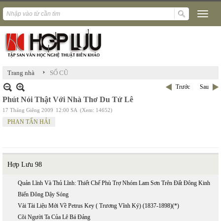
›
Trang nhà
SỐ CŨ
Trước
Sau
Phút Nói Thật Với Nhà Thơ Du Tử Lê
17 Tháng Giêng 2009
12:00 SA
(Xem: 14652)
PHAN TẤN HẢI
Hợp Lưu 98
Quản Lĩnh Và Thủ Lĩnh: Thiết Chế Phù Trợ Nhóm Lam Sơn Trên Đất Đông Kinh
Biển Đông Dậy Sóng
Vài Tài Liệu Mới Về Petrus Key ( Trương Vĩnh Ký) (1837-1898)(*)
Cõi Người Ta Của Lê Bá Đảng