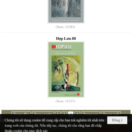
(Xem: 12583)
Hợp Lưu 88
(Xem: 12157)
Trang đầu
Trang trước
1
2
3
4
Trang sau
Trang cuối
Chúng tôi sử dụng cookie để cung cấp cho bạn trải nghiệm tốt nhất trên
Đồng ý
trang web của chúng tôi. Nếu tiếp tục, chúng tôi cho rằng bạn đã chấp
Copyright © 2026
hopluu.net
All rights reserved
thuận cookie cho mục đích này.