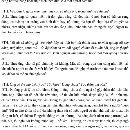
cũng như tài năng hoặc mục đích theo đuổi của mỗi người cầm bút.
PTH:
Vậy, đâu là quan niệm thẩm mỹ của cá nhân ông trong lãnh vực thi ca?
DTL: Thưa ông, tôi quan niệm rất đơn giản, rằng, cái đẹp nằm ở nơi, bạn có thật sự rung
động, có thật sự tin tưởng vào hình thức hay, nội dung mà bạn đã chọn lựa để chuyển tải
những cảm nhận, những trăn trở nơi đáy tầng tâm, thức của bạn tới người đọc? Ngoài ra,
theo tôi, tất cả chỉ là trá ngụy.
PTH:
Với tất cả những gì vừa trình bày, từ thất bại, tới thành tựu, từ vinh quang tới cay
đắng, ngộ nhận, chụp mũ... từ Việt Nam ra tới hải ngoại, chúng tôi muốn hỏi, ông có ý định
viết xuống, như một thứ suy nghiệm, kinh nghiệm văn chương, hoặc một loại giống như hồi
ký?
DTL: Thưa ông, cho tới giờ phút này thì không. Mặc dù, trong quá khứ cũng như hiện tại,
khá nhiều người muốn tôi viết hồi ký. Có người còn đề nghị trả trước cho tôi một khoản thù
lao, để tôi có thể an tâm ngồi viết...
PTH:
Ông có thể cho biết lý do? Sức khỏe? Đụng chạm? Tạo thêm thù oán?
DTL: Không phải lý do sức khỏe. Cũng không hẳn là tôi e ngại sẽ gây thêm thù oán đâu,
thưa ông. Như tôi đã nói lúc nãy rằng, kể từ khi biết mình được sống lại, tôi nhìn mọi
chuyện khác hẳn. Trái ngược hẳn. Trong tôi gần như không còn lằn ranh quyết liệt giữa thù
và bạn nữa. Có dễ tôi thấy cũng cần phải thú nhận với ông rằng, bản chất tôi là người "nuôi
thù!" Tôi tự cho tôi là kẻ thù dai không thua bất cứ một người có tính thù dai nào khác. Tôi
cũng tự biết, có thể tôi là người không có tài, nhưng khả năng đánh nhau trong trường văn
trận bút, tôi nghĩ, tôi không thuộc loại... dở lắm... Nhưng, từ khi được tái sinh, tôi chợt ngộ
ra một điều là: Đời sống dù kéo dài bao năm, cũng vẫn quá ngăn ngủi, và do đó, quá vô