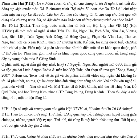
Phan Tấn Hải (PTH):
Để mở đầu cuộc nói chuyện của chúng ta, tôi đề nghị ta nên bắt đầu
bằng sự kiện trước mắt. Đó là chương trình "Kỷ niệm 50 năm thơ Du Tử Lê," chủ nhật
tuần này, tại rạp La Mirada. Câu hỏi đầu tiên của chúng tôi là, xin ông cho biết qua nội
dung của chương trình. Và, có đặc điểm nào khác hơn những chương trình ca nhạc khác
?
Du Tử Lê (DTL)
: Thưa ông, trước nhất, như tôi biết thì, Hội Ung Thư Việt Mỹ (Hội
UTVM) đã mời một số nghệ sĩ như Trần Thu Hà, Ngọc Hạ, Bích Vân, Như An, Vương
Lan, Bích Liên, Tuấn Ngọc, Anh Dũng, Lê Hồng Quang, Phạm Hà, Vĩnh Lạc, Thomas
Ngô, ban hợp ca Ngàn Khơi... tham dự chương trình. Kế đến, tôi cũng được biết, chương
trình có hai phần. Phần một, là phần các ca nhạc sĩ trình diễn một số ca khúc quen thuộc, phổ
từ thơ của tôi. Phần hai, gồm một số ca khúc ngoại quốc cũng quen thuộc, rất trong sáng,
đầy hy vọng nhân mùa lễ Giáng Sinh.
Ở phần một, ngoài diễn giả duy nhất, là kỹ sư Nguyễn Ngọc Bảo, người mới được thính giả
và độc giả đài Little Saigon Radio & tuần báo Việt Tide, bầu chọn để trao giải "Sóng Vàng /
2007" ở Houston, Texas, nói về tác giả và tác phẩm; thì một video clip ngắn, chỉ khoảng 13
tới 14 phút thôi, nhưng ghi lại được hình ảnh cũng như tiếng nói của khá nhiều văn nghệ sĩ,
phát biểu về tôi - - Như cố nhà văn Mai Thảo, tài tử Kiều Chinh, nhà thơ Tô Thùy Yên, Đỗ
Quý Toàn, nhà báo Trọng Kim, nhạc sĩ Từ Công Phụng, Đăng Khánh... Theo tôi, đây là một
công trình, một tư liệu đáng kể.
PTH:
Liệu có một vài tương quan nào giữa Hội UTVM và, 50 năm thơ Du Tử Lê chăng?
DTL: Theo tôi thì có, thưa ông. Thứ nhất, tương quan tập thể. Tương quan huyết thống giữa
chúng ta, những người Việt tỵ nạn. Thứ nhì, tôi cũng là một bệnh nhân ung thư. Tôi bị ung
thư ruột già, cách đây gần 2 năm.
PTH:
Thưa ông, không kể phần chữa trị, thì những bệnh nhân ung thư như ông, cần điều gì