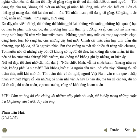
nghĩa. Cho nên, tôi đã nhủ tôi, hãy cố gắng sống tử tế, với tinh thần biết ơn mọi người - - Tôi
đang tập cho tôi, không chỉ biết ơn những gì mình hài lòng, mà, còn cần biết ơn luôn cả
những gì mang đau khổ lại cho mình nữa. Tôi nhấn mạnh, tôi đang cố gắng. Cố gắng nhắc
nhở, nhắn nhủ mình... từng ngày, thưa ông.
Do đấy,nếu viết hồi ký, tôi không thể không ghi lại, không viết xuống những hậu quả tệ hại
do nạn bè phái, tính cục bộ, địa phương hay tinh thần lý trưởng, xã ấp của một số nhà văn
trong sinh hoạt 20 năm văn học miền nam... Những người may mắn có trong tay quyền chọn
đăng hoặc loại bỏ sáng tác của những cây bút mới. Chính cái mặc cảm hay tinh thần địa
phương, cục bộ kia, đã là nguyên nhân làm cho chúng ta mất rất nhiều tài năng văn chương.
Tôi muốn nói tới những cây bút đã không có người đỡ đầu, lại không đủ kiên nhẫn, tự tin...
nên đã bỏ cuộc nửa chừng! Nếu viết ra, tôi không thể không ghi lại những sự kiện ấy.
Nói tới đây, tôi chợt nhớ câu nói, đại ý: "Nửa chiếc bánh, vẫn là chiếc bánh. Nhưng nửa sự
thật, không phải là sự thật!" Tôi không biết ai là người đầu tiên, nói câu này. Nhưng tôi rất
thấm thía, mỗi khi nhớ tới. Tôi thấm thía vì tôi nghĩ, người Việt Nam vẫn chưa quen chấp
nhận sự thật! Ngay cả khi những cá nhân nhà văn A hay B nào đó, mà tôi đề cập tới, dù họ
đã từ trần, thì nhân nhân, vợ con của họ, cũng sẽ khó lòng kham nhẫn.
PTH:
Cảm ơn ông đã cho chúng tôi những giây phút nói thật, tôi ít thấy trong những cuộc
trả lời phỏng vấn trước đây của ông.
Phan Tấn Hải,
(20-12-07)
Trước
Sau