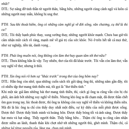
nhất?
DTL: Sự nâng đỡ tinh thần từ người thân, bằng hữu, những người cùng cảnh ngộ và luôn cả
những người may mắn, không bị ung thư.
PTH:
Sau khi thoát hiểm, ông có những cảm nghĩ gì về đời sống, văn chương, cụ thể là thi
ca?
DTL: Tôi thấy hạnh phúc thay, sung sướng thay, những người khỏe mạnh. Chưa bao giờ tôi
cảm nhận một cách rõ ràng, mạnh mẽ về giá trị của sức khỏe. Nó ở trên hết tất cả mọi thứ,
như sự nghiệp, tiền tài, danh vọng...
PTH:
Phải ông muốn nói, ông không còn làm thơ hay quan tâm tới thơ nữa?
DTL: Thưa không hẳn là vậy. Tuy nhiên, thơ của tôi đã khác trước. Tôi vẫn còn làm thơ, vẫn
suy nghĩ về thơ, nhưng ít thôi.
PTH:
Xin ông nói rõ hơn sự "khác trước" trong thơ của ông hôm nay?
DTL: Hẳn ông còn nhớ, qua những cuốn sách tôi gửi tặng ông thì, những năm gần đây, tôi
có nhiều tập thơ mang tính thiền mà, tôi gọi là "thơ thiền tính."
Khi một tác giả làm những bài thơ mang tính thiền, thì, cách gì ông ta cũng vẫn còn bị chi
phối, ám ảnh bởi những suy nghĩ về thiền. Nhưng khi ông ta đã chạm mặt, đã được thần chết
ôm gọn trong tay, lúc thoát được, thì ông ta không còn suy nghĩ về thiền và không thiền nữa.
Mà đó là lúc ông ta chỉ còn thấy duy nhất một điều, sự kỳ diệu của mỗi phút được sống.
Được thở. Được thấy bình minh và hoàng hôn. Được thấy bóng tối và ánh sáng. Được thấy
hạt mưa và hạt nắng. Thấy người thân. Thấy bằng hữu... Thậm chí ông ta cũng cảm nhận
được niềm an lành, thanh thản khi chợt nhớ tới những người thù, ghét mình. Thậm chí, cả
những kẻ từng nguyền rủa, lăng mạ, chụp mũ mình...