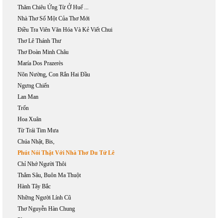
Thăm Chiêu Ứng Từ Ở Huế ...
Nhà Thơ Số Một Của Thơ Mới
Điều Tra Viên Văn Hóa Và Kẻ Viết Chui
Thơ Lê Thánh Thư
Thơ Đoàn Minh Châu
María Dos Prazerès
Nõn Nường, Con Rắn Hai Đầu
Ngưng Chiến
Lan Man
Trốn
Hoa Xuân
Từ Trái Tim Mưa
Chúa Nhật, Bis,
Phút Nói Thật Với Nhà Thơ Du Tử Lê
Chỉ Nhớ Người Thôi
Thẳm Sâu, Buôn Ma Thuột
Hành Tây Bắc
Những Người Lính Cũ
Thơ Nguyễn Hàn Chung