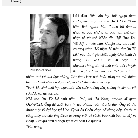
Phong
Lời dẫn
:
Nền văn học hải ngoại đang
chứng kiến một nhà thơ Du Tử Lê: "khác
hẳn. Trái ngược hẳn..." như lời ông tự
nhận và qua những gì ông nói, viết cảm
nhận và xử thế. Nhân dịp Hội Ung Thư
Việt Mỹ ở miền nam California, thực hiện
chương trình "Kỷ niệm 50 năm thơ Du Tử
Lê," vào lúc 4 giờ chiều ngày Chủ Nhật 23
tháng 12 -2007, tại hí viện La
Mirada;chúng tôi có một cuộc nói chuyện
thân mật, cởi mở với nhà thơ Du Tử Lê;
nhằm gửi tới bạn đọc những điều ông chưa nói, hoặc từng nói mà không
hết; như một ghi dấu đậm nét, vào thời điểm đáng kể này.
Trước khi kính mời bạn đọc bước vào cuộc phỏng vấn, chúng tôi xin ghi rất
sơ lược vài nét tác giả:
Nhà thơ Du Tử Lê sinh năm 1942, tại Hà Nam; nguyên sĩ quan
QL/VNCH. Ông đã xuất bản 47 tác phẩm; một nửa là thơ. Ông có thơ
được một số đại học tại Hoa Kỳ và Âu Châu chọn để giảng dậy. Người ta
cũng thấy thơ của ông được in trong một số sách, báo xuất bản tại Mỹ và
Pháp. Tác giả hiện cư ngụ tại miền nam California.
Trân trọng.