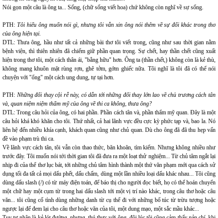
Nói gọn một câu là ông ta... Sống, (chữ sống viết hoa) chứ không còn nghĩ về sự sống.
PTH:
Tôi hiểu ông muốn nói gì, nhưng tôi vẫn xin ông nói thêm về sự đổi khác trong thơ
của ông hiện tại.
DTL: Thưa ông, hầu như tất cả những bài thơ tôi viết trong, cũng như sau thời gian nằm
bệnh viện, thì thiên nhiên đã chiếm giữ phần quan trọng. Sự chết, hay thần chết cũng xuất
hiện trong thơ tôi, một cách thân ái, "bằng hữu" hơn. Ông ta (thần chết,) không còn là kẻ thù,
không mang khuôn mặt rùng rợn, ghê tởm, gớm ghiếc nữa. Tôi nghĩ là tôi đã có thể nói
chuyện với "ổng" một cách ung dung, tự tại hơn.
PTH:
Những đổi thay cội rễ này, có dẫn tới những đổi thay lớn lao về chủ trương cách tân
và, quan niệm niệm thẩm mỹ của ông về thi ca không, thưa ông?
DTL: Trong câu hỏi của ông, có hai phần. Phần cách tân và, phần thẩm mỹ quan. Đây là một
câu hỏi khá khó khăn cho tôi. Thứ nhất, cả hai lãnh vực đều cực kỳ phức tạp và, bao la. Nó
liên hệ đến nhiều khía cạnh, khách quan cũng như chủ quan. Dù cho ông đã đã thu hẹp vấn
đề vào phạm trù thi ca.
Về lãnh vực cách tân, tôi vẫn còn thao thức, băn khoăn, tìm kiếm. Nhưng không nhiều như
trước đây. Tôi muốn nói tới thời gian tôi đã đưa ra một loạt thử nghiệm... Từ chủ tâm ngắt lại
nhịp đi của thể thơ lục bát, tới những chủ tâm hình thành một thứ văn phạm mới qua cách sử
dụng tối đa tất cả mọi dấu phết, dấu chấm, dùng một lần nhiều loại dấu khác nhau... Tôi cũng
dùng dấu slash (/) có từ máy điện toán, để báo thị cho người đọc biết, họ có thể hoán chuyển
một chữ hay một cụm từ trong hai dấu slash tới một vị trí nào khác, trong câu thơ hoặc câu
văn... tôi cũng cố tình dùng những danh từ cụ thể đi với những bổ túc từ trừu tượng hoặc
ngược lại để đem lại cho câu thơ hoặc văn của tôi, một dung mạo, một sắc mầu khác...
Tuy tự nhận là kẻ lót đường, nhưng, thú thực với ông, đôi lúc tôi cũng cảm thấy nản chí, khi