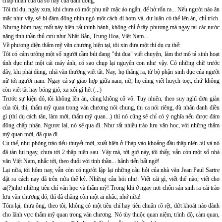
chấp nhận của đa số hay của đám đông.
Tôi thí dụ, ngày xưa, khi chưa có mốt phụ nữ mặc áo ngắn, để hở rốn ra... Nếu người nào ăn
mặc như vậy, sẽ bị đám đông nhìn ngó một cách dị hợm và, dư luận có thể lên án, chỉ trích.
Nhưng hôm nay, mốt này hiện rất thịnh hành, không chỉ ở tây phương mà ngay tại các nước
nặng tinh thần thủ cựu như Nhật Bản, Trung Hoa, Việt Nam...
Về phương diện thẩm mỹ văn chương hiện tại, tôi xin đưa một thí dụ cụ thể:
Tôi có cảm tưởng một số người cầm bút đang "thi đua" viết chuyện, làm thơ mô tả sinh hoạt
tình dục như một cái máy ảnh, có sao chụp lại nguyên con như vậy. Có những chữ trước
đây, khi phải dùng, nhà văn thường viết tắt. Nay, họ thẳng ra, từ bộ phận sinh dục của người
nữ tới người nam. Ngay cả sự giao hợp giữa nam, nữ, họ cũng viết huỵch toẹt, chứ không
còn viết tắt hay bóng gió, xa xôi gì hết (...)
Trước sự kiện đó, tôi không lên án, cũng không cổ võ. Tuy nhiên, theo suy nghĩ đơn giản
của tôi, thì, thẩm mỹ quan trong văn chương nói chung, thi ca nói riêng, dù nhân danh điều
gì (thí dụ cách tân, làm mới, thẩm mỹ quan...) thì nó cũng sẽ chỉ có ý nghĩa nếu được đám
đông chấp nhận. Ngược lại, nó sẽ qua đi. Như rất nhiều trào lưu văn học, với những thẩm
mỹ quan mới, đã qua đi.
Cụ thể, như phòng trào tiểu-thuyết-mới, xuất hiện ở Pháp vào khoảng đầu thập niên 50 và nó
đã tàn lụi ngay, chưa tới 2 thập niên sau. Vậy mà, tới giờ này, tôi thấy, vẫn còn một số nhà
văn Việt Nam, nhắc tới, theo đuổi với tinh thần... hãnh tiến bất ngờ!
Lại nữa, tới hôm nay, vẫn còn có người lập lại những câu hỏi của nhà văn Jean Paul Sartre
đặt ra cách nay đã trên nửa thế kỷ. Những câu hỏi như: Viết cái gì, viết thế nào, viết cho
ai(?)như những tiêu chí văn học và thẩm mỹ! Trong khi ở ngay nơi chốn sản sinh ra cái trào
lưu văn chương đó, thì đã chẳng còn một ai nhắc, nhớ nữa!
Tóm lại, thưa ông, theo tôi, không có một tiêu chí hay tiêu chuẩn rõ rệt, dứt khoát nào dành
cho lãnh vực thẩm mỹ quan trong văn chương. Nó tùy thuộc quan niệm, trình độ, cảm quan,