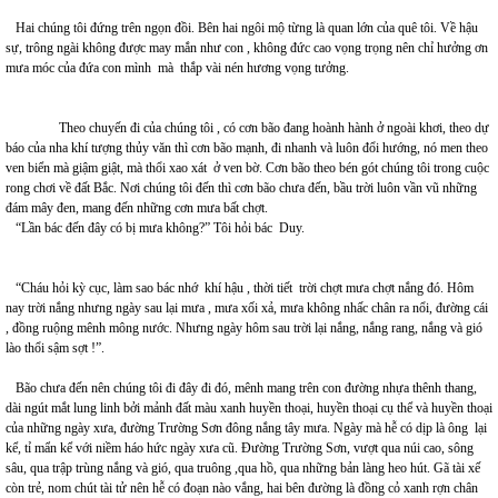
Hai chúng tôi đứng trên ngọn đồi. Bên hai ngôi mộ từng là quan lớn của quê tôi. Về hậu
sự, trông ngài không được may mắn như con , không đức cao vọng trọng nên chỉ hưởng ơn
mưa móc của đứa con mình mà thắp vài nén hương vọng tưởng.
Theo chuyến đi của chúng tôi , có cơn bão đang hoành hành ở ngoài khơi, theo dự
báo của nha khí tượng thủy văn thì cơn bão mạnh, đi nhanh và luôn đổi hướng, nó men theo
ven biển mà giậm giật, mà thổi xao xát ở ven bờ. Cơn bão theo bén gót chúng tôi trong cuộc
rong chơi về đất Bắc. Nơi chúng tôi đến thì cơn bão chưa đến, bầu trời luôn vần vũ những
đám mây đen, mang đến những cơn mưa bất chợt.
“Lần bác đến đây có bị mưa không?” Tôi hỏi bác Duy.
“Cháu hỏi kỳ cục, làm sao bác nhớ khí hậu , thời tiết trời chợt mưa chợt nắng đó. Hôm
nay trời nắng nhưng ngày sau lại mưa , mưa xối xả, mưa không nhấc chân ra nổi, đường cái
, đồng ruộng mênh mông nước. Nhưng ngày hôm sau trời lại nắng, nắng rang, nắng và gió
lào thổi sậm sợt !”.
Bão chưa đến nên chúng tôi đi đây đi đó, mênh mang trên con đường nhựa thênh thang,
dài ngút mắt lung linh bởi mảnh đất màu xanh huyền thoại, huyền thoại cụ thể và huyền thoại
của những ngày xưa, đường Trường Sơn đông nắng tây mưa. Ngày mà hễ có dịp là ông lại
kể, tỉ mẩn kể với niềm háo hức ngày xưa cũ. Đường Trường Sơn, vượt qua núi cao, sông
sâu, qua trập trùng nắng và gió, qua truông ,qua hồ, qua những bản làng heo hút. Gã tài xế
còn trẻ, nom chút tài tử nên hễ có đoạn nào vắng, hai bên đường là đồng cỏ xanh rợn chân