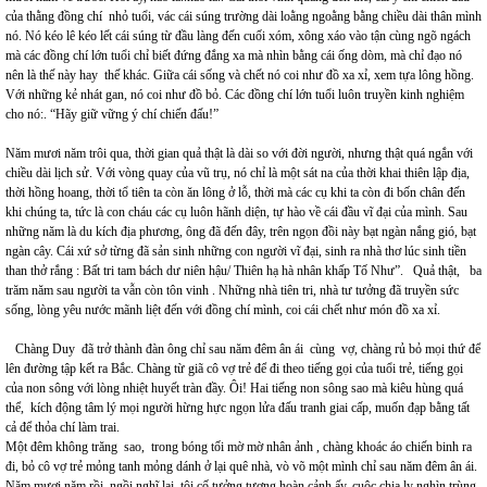
của thằng đồng chí nhỏ tuổi, vác cái súng trường dài loằng ngoằng bằng chiều dài thân mình
nó. Nó kéo lê kéo lết cái súng từ đầu làng đến cuối xóm, xông xáo vào tận cùng ngõ ngách
mà các đồng chí lớn tuổi chỉ biết đứng đắng xa mà nhìn bằng cái ống dòm, mà chỉ đạo nó
nên là thế này hay thế khác. Giữa cái sống và chết nó coi như đồ xa xỉ, xem tựa lông hồng.
Với những kẻ nhát gan, nó coi như đồ bỏ. Các đồng chí lớn tuổi luôn truyền kinh nghiệm
cho nó:. “Hãy giữ vững ý chí chiến đấu!”
Năm mươi năm trôi qua, thời gian quả thật là dài so với đời người, nhưng thật quá ngắn với
chiều dài lịch sử. Với vòng quay của vũ trụ, nó chỉ là một sát na của thời khai thiên lập địa,
thời hồng hoang, thời tổ tiên ta còn ăn lông ở lỗ, thời mà các cụ khi ta còn đi bốn chân đến
khi chúng ta, tức là con cháu các cụ luôn hãnh diện, tự hào về cái đầu vĩ đại của mình. Sau
những năm là du kích địa phương, ông đã đến đây, trên ngọn đồi này bạt ngàn nắng gió, bạt
ngàn cây. Cái xứ sở từng đã sản sinh những con người vĩ đại, sinh ra nhà thơ lúc sinh tiền
than thở rắng : Bất tri tam bách dư niên hậu/ Thiên hạ hà nhân khấp Tố Như”. Quả thật, ba
trăm năm sau người ta vẫn còn tôn vinh . Những nhà tiên tri, nhà tư tưởng đã truyền sức
sống, lòng yêu nước mãnh liệt đến với đồng chí mình, coi cái chết như món đồ xa xỉ.
Chàng Duy đã trở thành đàn ông chỉ sau năm đêm ân ái cùng vợ, chàng rủ bỏ mọi thứ để
lên đường tập kết ra Bắc. Chàng từ giã cô vợ trẻ để đi theo tiếng gọi của tuổi trẻ, tiếng gọi
của non sông với lòng nhiệt huyết tràn đầy. Ôi! Hai tiếng non sông sao mà kiêu hùng quá
thể, kích động tâm lý mọi người hừng hực ngọn lửa đấu tranh giai cấp, muốn đạp bằng tất
cả để thỏa chí làm trai.
Một đêm không trăng sao, trong bóng tối mờ mờ nhân ảnh , chàng khoác áo chiến binh ra
đi, bỏ cô vợ trẻ mỏng tanh mỏng dánh ở lại quê nhà, vò võ một mình chỉ sau năm đêm ân ái.
Năm mươi năm rồi, ngồi nghĩ lại, tôi cố tưởng tượng hoàn cảnh ấy, cuộc chia ly nghìn trùng