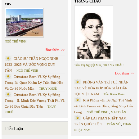
TRANG CHÂU
vực
NGÔ THẾ VINH
Đọc thêm
GIÁO SƯ TRẦN NGỌC NINH
1923 -2025 VÀ ƯỚC VỌNG DUY
Trần Thị Nguyệt Mai
,
TRANG CHÂU
TÂN
NGÔ THẾ VINH
Đọc thêm
Cristoforo Borri Và Ký Sự Đàng
PHỎNG VẤN TRÍ TUỆ NHÂN
Trong Iii. Quan Khám Lý Trần Đức Hòa
TẠO VỀ HÒA HỢP HÒA GIẢI DÂN
Và Cơ Sở Nước Mặn
THỤY KHUÊ
TỘC VIỆT NAM
Trần Kiêm Đoàn
Cristoforo Borri Và Ký Sự Đàng
RFA Phỏng vấn BS Ngô Thế Vinh
Trong - II. Minh Đức Vương Thái Phi Và
về Kênh Funan và Đồng Bằng Sông Cửu
Cơ Sở Đạo Chúa Đầu Tiên
THỤY
Long
KHUÊ
NGÔ THẾ VINH
,
MAI TRẦN
GẶP LẠI PHAN NHẬT NAM
TRÊN QUỐC LỘ 1
TRẦN VŨ
,
PHAN
Tiểu Luận
NHẬT NAM