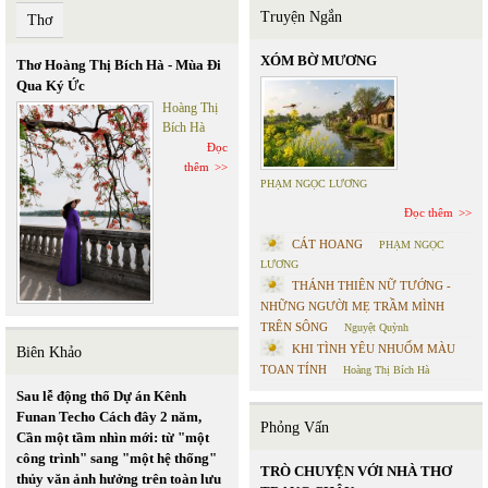
Truyện Ngắn
Thơ
XÓM BỜ MƯƠNG
Thơ Hoàng Thị Bích Hà - Mùa Đi
Qua Ký Ức
Hoàng Thị
Bích Hà
Đọc
thêm
PHẠM NGỌC LƯƠNG
Đọc thêm
CÁT HOANG
PHẠM NGỌC
LƯƠNG
THÁNH THIÊN NỮ TƯỚNG -
NHỮNG NGƯỜI MẸ TRẦM MÌNH
TRÊN SÔNG
Nguyệt Quỳnh
KHI TÌNH YÊU NHUỐM MÀU
Biên Khảo
TOAN TÍNH
Hoàng Thị Bích Hà
Sau lễ động thổ Dự án Kênh
Funan Techo Cách đây 2 năm,
Phỏng Vấn
Cần một tầm nhìn mới: từ "một
công trình" sang "một hệ thống"
TRÒ CHUYỆN VỚI NHÀ THƠ
thủy văn ảnh hưởng trên toàn lưu