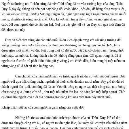
Người ta thường nói “ chân cứng đá mềm” thì đúng đã rơi vào trường hợp của ông Trần
Duy. Ngày ấy, chàng đã đến nơi này bằng đôi chân khỏe , dẻo dai, đã băng rừng vượt suối ,
len lỏi vào tận rừng Trường Sơn ngút ngàn đá, ngút ngàn cây, ngút ngàn những vắt và muỗi
mòng, đi giữa cái sống và cái chết. Ông kể với tâm trạng đầy tự hào về một giai đoạn mà
cuộc đời con người khó có lần thứ hai. Nơi mà bây giờ, tôi và cụ Duy, chỉ qua một đêm đã
đến được nơi này.
Duy đã biết cầm súng khi còn nhỏ tuổi, là du kích địa phương với cái súng trường dài
loằng ngoằng bằng với chiều dài của chính nó, đã đứng vào hàng ngũ của tổ chức, luôn
được giao một nhiệm vụ đặc biệt trong thời kỳ đất nước bắt đầu có chiến tranh. Trong thời
buổi này, cái tuổi tác không thành vấn đề, không đáng quan tâm. Cái quan trọng là, đã là
người của tổ chức thì phải luôn luôn giữ ý vững ý chí chiến đấu, luôn trang bị một niềm tin
vững vàng dù ở bất cứ tình huống nào.
Câu chuyện của năm mươi năm về trước quả là rất dài so với một đời người. Đời
người trôi qua thật chóng vách, ngoảnh lại thoắt chốc đà năm mươi năm. Bây giờ tôi đã trở
thành người lớn tuổi, còn ông đã là cụ. Với tôi, tiếng cụ nghe sao thật trống trải, như bóng
câu thoáng qua khung cửa sổ , như một nỗi niềm lớn lao đè nặng lên một kiếp người. Chữ
cụ được hội người cao tuổi địa phương trao tặng khi ông vừa tròn bảy mươi tuổi.
Khiếp thật! tuổi tác của con người là gánh nặng của cuộc đời.
Những hồi ức xa xưa luôn luôn trúc trực tâm trí của cụ Trần Duy. Hễ có dịp
được trò chuyện cùng với ai , có người muốn nghe là cụ lại xoáy câu chuyện của những năm
mươi năm về trước. Hồi ấy, nào là..nào là.. Cái thời vinh quang đến thế, cái ý chí chiến đấu