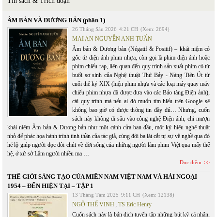
Tin sách & Trích đoạn
ÂM BẢN VÀ DƯƠNG BẢN (phần 1)
26 Tháng Sáu 2026
4:21 CH
(Xem: 2694)
MAI AN NGUYỄN ANH TUẤN
Âm bản & Dương bản (Négatif & Positif) – khái niệm có
gốc từ điện ảnh phim nhựa, còn gọi là phim điện ảnh hoặc
phim chiếu rạp, liên quan đến quy trình sản xuất phim có từ
buổi sơ sinh của Nghệ thuật Thứ Bảy - Nàng Tiên Út từ
cuối thế kỷ XIX (hiện phim nhựa và các loại máy quay máy
chiếu phim nhựa đã được đưa vào các Bảo tàng Điện ảnh),
cái quy trình mà nếu ai đó muốn tìm hiểu trên Google sẽ
không bao giờ có được thông tin đầy đủ… Nhưng, cuốn
sách này không đi sâu vào công nghệ Điện ảnh, chỉ mượn
khái niệm Âm bản & Dương bản như một cánh cửa ban đầu, một ký hiệu nghệ thuật
nhỏ để phác họa hành trình tinh thần của tác giả, cùng đôi ba lát cắt tự sự về nghề qua đó
hé lộ giúp người đọc đôi chút về đời sống của những người làm phim Việt qua mấy thế
hệ, ở xứ sở Lắm người nhiều ma …
Đọc thêm
THẾ GIỚI SÁNG TẠO CỦA MIỀN NAM VIỆT NAM VÀ HẢI NGOẠI
1954 – ĐẾN HIỆN TẠI – TẬP 1
13 Tháng Tám 2025
9:11 CH
(Xem: 12138)
NGÔ THẾ VINH
,
TS Eric Henry
Cuốn sách này là bản dịch tuyển tập những bút ký cá nhân,