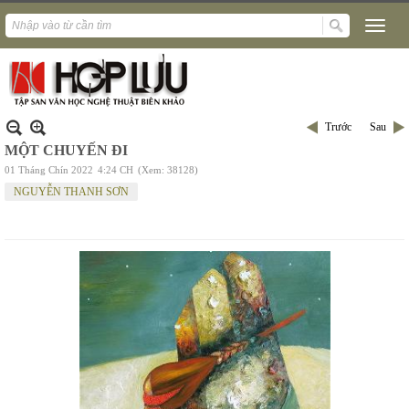
Trước
Sau
MỘT CHUYẾN ĐI
01 Tháng Chín 2022
4:24 CH
(Xem: 38128)
NGUYỄN THANH SƠN