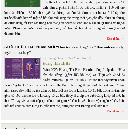
Thị Bích Hà có hơn 180 bài thơ dài ngắn khác nhau được
chia làm 2 phần: Phần 1: 80 bài thơ, Phần 2: 116 bài thơ
bốn câu. Phần 1: 80 bài thơ tuyển là những bài tâm đắc được chọn lọc ra từ 10 tập thơ
trước đã xuất bản và một số bài thơ mới sáng tác trong thời gian gần đây, chưa in nhưng
đã được đăng tải trên các trang báo mạng và website Văn học Nghệ thuật trong và ngoài
nước. Phần 2 là những khổ thơ yêu thích, mỗi bài chỉ chon 4 câu trong số những bài thơ
đã xuất bản.
Đọc thêm
GIỚI THIỆU TÁC PHẨM MỚI “Hoa tím sầu đông” và “Hẹn anh về vĩ dạ
ngắm mưa bay”
29 Tháng Năm 2025
(Xem: 15292)
Hoàng Thị Bích Hà
Năm 2025 Hoàng Thị Bích Hà trình làng 2 tập thơ: “Hoa
tím sầu đông” (gồm 103 bài thơ) và “Hẹn anh về vĩ dạ
ngắm mưa bay” (Hơn 180 bài). Hai tập thơ này tuyển chọn
ra những bài thơ tâm đắc của Hoàng Thị Bích Hà trong 10 tập thơ đã xuất bản từ mấy
năm trước đây. Những tập gồm 50 bài, mỗi tập lọc ra khoảng 10-15 bài, trong những tập
gồm có 100 bài thơ lọc ra khoảng 15-20 bài. (Đây là 2 tập thơ cuối cùng khép lại việc in
thơ. Từ nay về sau tôi tiếp tục dành thời gian và tâm huyết cho truyện ngắn và tùy bút,
nếu bất chợt có cảm hứng thì vẫn làm thơ, đăng báo chứ không xuất bản nữa).
Đọc thêm