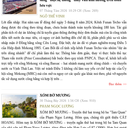
lưu vực
07 Tháng Tám 2026
10:29 CH
(Xem: 269)
NGÔ THẾ VINH
Lời dẫn nhập: Hai năm sau lễ động thổ ngày 5 tháng 8 năm 2024, Kênh Funan Techo vẫn
đang được thi công theo từng đoạn, chưa hoàn thành toàn tuyến khoảng 180 km. Tác giả
phân tích rõ dự án không chỉ là tuyến giao thông đường thủy đơn thuần mà còn là công trình
điều tiết nước đa mục tiêu, có nguy cơ ảnh hưởng đến chế độ lũ, phân phối phù sa và xâm
nhập mặn ở Đồng bằng sông Cửu Long. Đặc biệt, dự án đã vi phạm nghiêm trọng Điều 5
của Hiệp định Mekong 1995. Cam Bốt đã cố tình xếp kênh Funan Techo vào nhóm “dự án
trên dòng nhánh” để chỉ phải làm thủ tục Thông báo đơn giản, thay vì thực hiện thủ tục
Tham vấn trước (Prior Consultation) bắt buộc theo quy trình PNPCA. Thực tế, kênh kết nối
trực tiếp với sông Mekong và sông Bassac – hai nhánh mang nước dòng chính – và chuyển
nước ra Vịnh Thái Lan. Việc né tránh Điều 5 không chỉ làm suy yếu cơ chế hợp tác của Ủy
hội sông Mekong (MRC) mà còn mở ra nguy cơ các quốc gia khác noi theo, phá vỡ nguyên
tắc sử dụng nước công bằng và hợp lý trên ...
Đọc thêm
XÓM BỜ MƯƠNG
30 Tháng Bảy 2026
1:56 CH
(Xem: 910)
PHẠM NGỌC LƯƠNG
XÓM BỜ MƯƠNG – Truyện thứ hai trong bộ ba "Tam Quan"
của Phạm Ngọc Lương. Hôm qua, chúng tôi giới thiệu CÁT
HOANG. Hôm nay là XÓM BỜ MƯƠNG – truyện ngắn thứ hai trong bộ ba Tam Quan
của nhà văn trẻ Phạm Ngọc Lương, từng đăng trên Hợp Lưu số 87 (2006). Hơn hai mươi