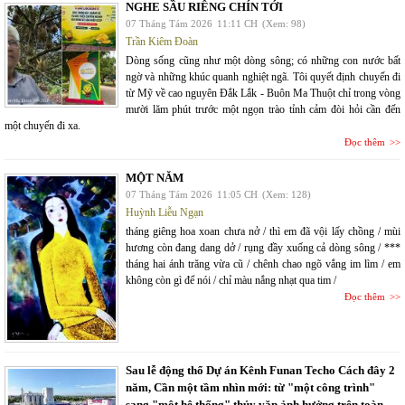
NGHE SẦU RIÊNG CHÍN TỚI
07 Tháng Tám 2026
11:11 CH
(Xem: 98)
Trần Kiêm Đoàn
Dòng sống cũng như một dòng sông; có những con nước bất
ngờ và những khúc quanh nghiệt ngã. Tôi quyết định chuyến đi
từ Mỹ về cao nguyên Đắk Lắk - Buôn Ma Thuột chỉ trong vòng
mười lăm phút trước một ngọn trào tỉnh cảm đòi hỏi cần đến
một chuyến đi xa.
Đọc thêm
MỘT NĂM
07 Tháng Tám 2026
11:05 CH
(Xem: 128)
Huỳnh Liễu Ngạn
tháng giêng hoa xoan chưa nở / thì em đã vội lấy chồng / mùi
hương còn đang dang dở / rụng đầy xuống cả dòng sông / ***
tháng hai ánh trăng vừa cũ / chênh chao ngõ vắng im lìm / em
không còn gì để nói / chỉ màu nắng nhạt qua tim /
Đọc thêm
Sau lễ động thổ Dự án Kênh Funan Techo Cách đây 2
năm, Cần một tầm nhìn mới: từ "một công trình"
sang "một hệ thống" thủy văn ảnh hưởng trên toàn