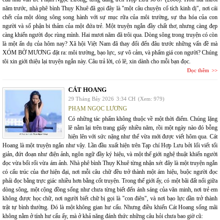
năm trước, nhà phê bình Thụy Khuê đã gọi đây là "một câu chuyện cổ tích kinh dị", nơi cái
chết của một dòng sông song hành với sự mục rữa của môi trường, sự tha hóa của con
người và số phận bi thảm của một đứa trẻ. Một truyện ngắn đầy chất thơ, nhưng càng đẹp
càng khiến người đọc rùng mình. Hai mươi năm đã trôi qua. Dòng sông trong truyện có còn
là một ẩn dụ của hôm nay? Xã hội Việt Nam đã thay đổi đến đâu trước những vấn đề mà
XÓM BỜ MƯƠNG đặt ra: môi trường, bạo lực, sự vô cảm, và phẩm giá con người? Chúng
tôi xin giới thiệu lại truyện ngắn này. Câu trả lời, có lẽ, xin dành cho mỗi bạn đọc.
Đọc thêm
CÁT HOANG
29 Tháng Bảy 2026
3:34 CH
(Xem: 979)
PHẠM NGỌC LƯƠNG
Có những tác phẩm không thuộc về một thời điểm. Chúng lặng
lẽ nằm lại trên trang giấy nhiều năm, rồi một ngày nào đó bỗng
hiện lên với sức nặng như thể vừa mới được viết hôm qua. Cát
Hoang là một truyện ngắn như vậy. Lần đầu xuất hiện trên Tạp chí Hợp Lưu bởi lối viết tối
giản, đứt đoạn như điện ảnh, ngôn ngữ đầy ký hiệu, và một thế giới nghệ thuật khiến người
đọc vừa bối rối vừa ám ảnh. Nhà phê bình Thụy Khuê từng nhận xét đây là một truyện ngắn
có cấu trúc của thơ hiện đại, nơi mỗi câu chữ đều trở thành một ám hiệu, buộc người đọc
phải đọc bằng trực giác nhiều hơn bằng cốt truyện. Trong thế giới ấy, có một bãi đất nổi giữa
dòng sông, một cộng đồng sống như chưa từng biết đến ánh sáng của văn minh, nơi trẻ em
không được học chữ, nơi người biết chữ bị gọi là "con điên", và nơi bạo lực dần trở thành
trật tự bình thường. Đó là một không gian hư cấu. Nhưng điều khiến Cát Hoang sống mãi
không nằm ở tính hư cấu ấy, mà ở khả năng đánh thức những câu hỏi chưa bao giờ cũ: