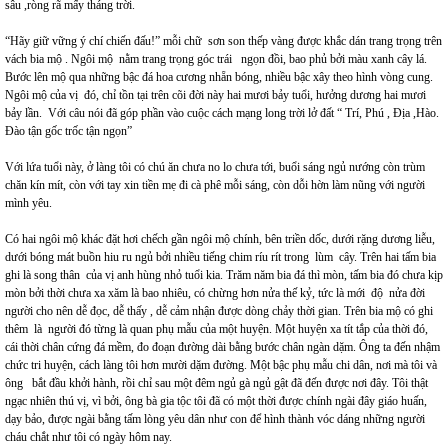
sâu ,ròng rã mấy tháng trời.
“Hãy giữ vững ý chí chiến đấu!” mỗi chữ sơn son thếp vàng được khắc dán trang trọng trên
vách bia mộ . Ngôi mộ nằm trang trọng góc trái ngọn đồi, bao phủ bởi màu xanh cây lá.
Bước lên mộ qua những bậc đá hoa cương nhẵn bóng, nhiều bậc xây theo hình vòng cung.
Ngôi mộ của vị đó, chỉ tồn tại trên cõi đời này hai mươi bảy tuổi, hưởng dương hai mươi
bảy lần. Với câu nói đã góp phần vào cuộc cách mạng long trời lở đất “ Trí, Phú , Địa ,Hào.
Đào tận gốc trốc tận ngọn”
Với lứa tuổi này, ở làng tôi có chú ăn chưa no lo chưa tới, buổi sáng ngủ nướng còn trùm
chăn kín mít, còn với tay xin tiền mẹ đi cà phê mỗi sáng, còn dỗi hờn làm nũng với người
mình yêu.
Có hai ngôi mộ khác đặt hơi chếch gần ngôi mộ chính, bên triền dốc, dưới rặng dương liễu,
dưới bóng mát buồn hiu ru ngủ bởi nhiều tiếng chim ríu rít trong lùm cây. Trên hai tấm bia
ghi là song thân của vị anh hùng nhỏ tuổi kia. Trăm năm bia đá thì mòn, tấm bia đó chưa kịp
mòn bởi thời chưa xa xăm là bao nhiêu, có chừng hơn nửa thế kỷ, tức là mới độ nửa đời
người cho nên dễ đọc, dễ thấy , dễ cảm nhận được dòng chảy thời gian. Trên bia mộ có ghi
thêm là người đó từng là quan phụ mẫu của một huyện. Một huyện xa tít tắp của thời đó,
cái thời chân cứng đá mềm, đo đoạn đường dài bằng bước chân ngàn dặm. Ông ta đến nhậm
chức tri huyện, cách làng tôi hơn mười dặm đường. Một bậc phụ mẫu chi dân, nơi mà tôi và
ông bắt đầu khởi hành, rồi chỉ sau một đêm ngủ gà ngủ gật đã đến được nơi đây. Tôi thật
ngạc nhiên thú vị, vì bởi, ông bà gia tộc tôi đã có một thời được chính ngài đây giáo huấn,
dạy bảo, được ngài bằng tấm lòng yêu dân như con để hình thành vóc dáng những người
cháu chắt như tôi có ngày hôm nay.