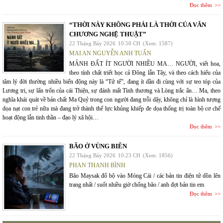
Đọc thêm
“THỜI NÀY KHÔNG PHẢI LÀ THỜI CỦA VĂN
CHƯƠNG NGHỆ THUẬT”
22 Tháng Bảy 2026
10:50 CH
(Xem: 1587)
MAI AN NGUYỄN ANH TUẤN
MẢNH ĐẤT ÍT NGƯỜI NHIỀU MA… NGƯỜI, viết hoa,
theo tính chất triết học cả Đông lẫn Tây, và theo cách hiểu của
tâm lý đời thường nhiều biến động này là “Tử tế”, đang ít dần đi cùng với sự teo tóp của
Lương tri, sự lẩn trốn của cái Thiện, sự đánh mất Tình thương và Lòng trắc ẩn… Ma, theo
nghĩa khái quát về bản chất Ma Quỷ trong con người đang trỗi dậy, không chỉ là hình tượng
dọa nạt con trẻ nữa mà đang trở thành thế lực khủng khiếp đe dọa thống trị toàn bộ cơ chế
hoạt động lẫn tinh thần – đạo lý xã hội…
Đọc thêm
BÃO Ở VÙNG BIÊN
22 Tháng Bảy 2026
10:23 CH
(Xem: 1856)
PHAN THANH BÌNH
Bão Maysak đổ bộ vào Móng Cái / các bản tin điện tử dồn lên
trang nhất / suốt nhiều giờ chống bão / anh đợi bản tin em
Đọc thêm