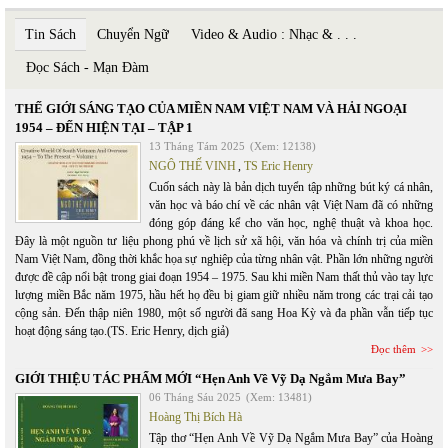
Tin Sách
Chuyển Ngữ
Video & Audio : Nhạc & . . .
Đọc Sách - Mạn Đàm
THẾ GIỚI SÁNG TẠO CỦA MIỀN NAM VIỆT NAM VÀ HẢI NGOẠI
1954 – ĐẾN HIỆN TẠI – TẬP 1
13 Tháng Tám 2025
(Xem: 12138)
NGÔ THẾ VINH
,
TS Eric Henry
Cuốn sách này là bản dịch tuyển tập những bút ký cá nhân,
văn học và báo chí về các nhân vật Việt Nam đã có những
đóng góp đáng kể cho văn học, nghệ thuật và khoa học.
Đây là một nguồn tư liệu phong phú về lịch sử xã hội, văn hóa và chính trị của miền
Nam Việt Nam, đồng thời khắc họa sự nghiệp của từng nhân vật. Phần lớn những người
được đề cập nổi bật trong giai đoạn 1954 – 1975. Sau khi miền Nam thất thủ vào tay lực
lượng miền Bắc năm 1975, hầu hết họ đều bị giam giữ nhiều năm trong các trại cải tạo
cộng sản. Đến thập niên 1980, một số người đã sang Hoa Kỳ và đa phần vẫn tiếp tục
hoạt động sáng tạo.(TS. Eric Henry, dịch giả)
Đọc thêm
GIỚI THIỆU TÁC PHẨM MỚI “Hẹn Anh Về Vỹ Dạ Ngắm Mưa Bay”
06 Tháng Sáu 2025
(Xem: 13481)
Hoàng Thị Bích Hà
Tập thơ “Hẹn Anh Về Vỹ Dạ Ngắm Mưa Bay” của Hoàng