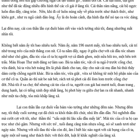
thành dòng nên khi gặp chướng ngại cát tạo thành gò , thành đồi cát. Cái địa hình, địa giới
như thế đã tác động nhiều đến hình thể các cô gái ở làng tôi. Cái thân rám nắng, cái bộ ngực
luôn đùn đẩy, căng tròn . Nên, khi đi cứ luôn núng nẩy về phía trước như thách thức, như
khêu gợi , như ru ngủ cánh đàn ông. Ấy là do hoàn cảnh, địa hình địa thể nó tạo ra vóc dáng.
Lại đêm nay, cái con thằn lằn cụt đuôi bám riết vào vách tường nhà tôi, đang nhướng mắt
nhìn tôi.
Không biết năm ấy tôi bao nhiêu tuổi. Năm ấy, năm 196 mươi mấy, tôi bao nhiêu tuổi, cái trí
nhớ trong trẻo của một thằng con nít. Cô ta nằm đấy, ngay ở giữa chợ với cái đầu tóc nham
nhở như chó gặm, đầu tóc của cô ta bị người vợ cả đánh ghen, một nửa bôi tro, một bên trét
trấu. Máu Hoạn Thư mới đáng sợ làm sao. Bà ta nắm tóc, vật cô ta ngả ở trước cổng chợ,
vừa đánh, bà ta vừa hét toáng lên là phải đánh cho tan, dày cho nát cái mụ đàn bà thúi thây
dám cướp chồng người khác. Bà ta nắm tóc, vừa giật , vừa xé không từ một bộ phận nào của
cơ thể cô ta. Quần áo thì nát be nát bét, rách tơi tả phơi cái đỏ lòm lom trước cổng chợ
đời..Nhà tôi ở xa chợ, thế nhưng cái tin của cô ta, người con gái hai mươi tuổi, đoan trang ,
dung hạnh, lại có tiếng xinh đẹp nhất làng, bị phơi bày ra giữa chợ lan ra rất nhanh, nhanh
như một tia chớp, tỏa mùi khắp làng xã.
Lại con thằn lằn cụt đuôi vẫn bám vào tường như những đêm nào. Nhưng đêm
nay, tôi thấy cuối xương cụt đã chòi ra khỏi thân đôi chút, nhú lên dần dần. Nó nghểnh đầu
mà cười cợt với tôi, như thầm thỉ “xấu mặt thì lâu xấu đầu mấy lát”. Mái tóc của cô ta bị cạo
trọc như chó gặm. Nhưng với sức trẻ , tuổi đang căng tràn nhựa sống, nó sẽ xanh tươi như
ngày nào. Nhưng với nỗi đau thì vẫn còn đó, âm ỉ biết lúc nào ngơi với cái bụng của cô ta,
ngày một nở nang như thách thức với thói đời, luật lệ khắc nghiệt của làng xã.