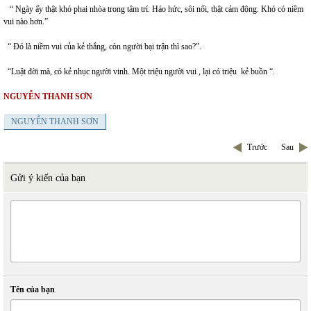
“ Ngày ấy thật khó phai nhòa trong tâm trí. Háo hức, sôi nổi, thật cảm động. Khó có niềm
vui nào hơn.”
“ Đó là niềm vui của kẻ thắng, còn người bại trận thì sao?”.
“Luật đời mà, có kẻ nhục người vinh. Một triệu người vui , lại có triệu kẻ buồn “.
NGUYỄN THANH SƠN
NGUYỄN THANH SƠN
Trước
Sau
Gửi ý kiến của bạn
Tên của bạn