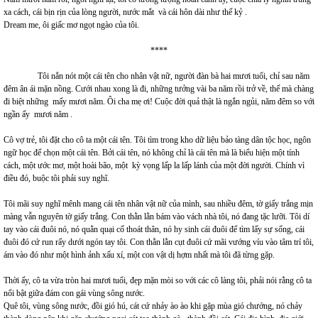
xa cách, cái bịn rịn của lòng người, nước mắt và cái hôn dài như thế kỷ .
Dream me, ôi giấc mơ ngọt ngào của tôi.
****
Tôi nắn nót một cái tên cho nhân vật nữ, người đàn bà hai mươi tuổi, chỉ sau năm
đêm ân ái mặn nồng. Cưới nhau xong là đi, những tưởng vài ba năm rồi trở về, thế mà chàng
đi biệt những mấy mươi năm. Ôi cha mẹ ơi! Cuộc đời quả thật là ngắn ngủi, năm đêm so với
ngần ấy mươi năm .
Cô vợ trẻ, tôi đặt cho cô ta một cái tên. Tôi tìm trong kho dữ liệu bảo tàng dân tộc học, ngôn
ngữ học để chọn một cái tên. Bởi cái tên, nó không chỉ là cái tên mà là biểu hiện một tính
cách, một ước mơ, một hoài bão, một kỳ vọng lấp la lấp lánh của một đời người. Chính vì
điều đó, buộc tôi phải suy nghĩ.
Tôi mãi suy nghĩ mênh mang cái tên nhân vật nữ của mình, sau nhiều đêm, tờ giấy trắng mịn
màng vẫn nguyên tờ giấy trắng. Con thằn lằn bám vào vách nhà tôi, nó đang tặc lưỡi. Tôi dí
tay vào cái đuôi nó, nó quằn quại cố thoát thân, nó hy sinh cái đuôi để tìm lấy sự sống, cái
đuôi đó cứ run rẩy dưới ngón tay tôi. Con thằn lằn cụt đuôi cứ mãi vướng víu vào tâm trí tôi,
ám vào đó như một hình ảnh xấu xí, một con vật dị hợm nhất mà tôi đã từng gặp.
Thời ấy, cô ta vừa tròn hai mươi tuổi, đẹp mặn mòi so với các cô làng tôi, phải nói rằng cô ta
nổi bật giữa đám con gái vùng sông nước.
Quê tôi, vùng sông nước, đồi gió hú, cát cứ nhảy ào ào khi gặp mùa gió chướng, nó chảy