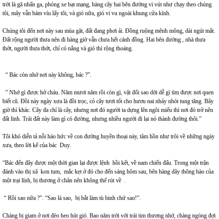
trời là gã nhấn ga, phóng xe bạt mạng, hàng cây hai bên đường vi vút như chạy theo chúng
tôi, mây vẫn bám víu lấy tôi, và gió nữa, gió vi vu ngoài khung cửa kính.
Chúng tôi đến nơi này sau mùa gặt, đất đang phơi ải. Đồng ruộng mênh mông, dài ngút mắt.
Đất rộng người thưa nên đi hàng giờ vẫn chưa hết cánh đồng. Hai bên đường , nhà thưa
thớt, người thưa thớt, chỉ có nắng và gió thì rộng thoáng.
“ Bác còn nhớ nơi này không, bác ?”.
” Nhớ gì được hở cháu. Năm mươi năm rồi còn gì, vật đổi sao dời dễ gì tìm được nơi quen
biết cũ. Đồi này ngày xưa là đồi trọc, cỏ cây tươi tốt cho hươu nai nhảy nhót tung tăng. Bây
giờ thì khác. Cây đa chỉ là cây, nhưng nơi đó người ta dựng lên ngôi miếu thì nơi đó trở nên
đất linh. Trái đất này làm gì có đường, nhưng nhiều người đi lại nó thành đường thôi.”
Tôi khó diễn tả nỗi háo hức về con đường huyền thoại này, tâm hồn như trôi về những ngày
xưa, theo lời kể của bác Duy.
“Bác đến đây được một thời gian lại được lệnh hồi kết, về nam chiến đấu. Trong một trận
đánh vào thị xã kon tum, mắc kẹt ở đó cho đến sáng hôm sau, bên hàng dây thông hào của
một trại lính, bị thương ở chân nên không thể rút về .
“ Rồi sao nữa ?”. “Sao là sao, bị bắt làm tù binh chứ sao!”.
Chàng bị giam ở nơi đèo heo hút gió. Bao năm trời với trái tim thương nhớ, chàng ngóng đợi