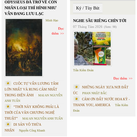
ODYSSEUS ĐÃ TRỞ VỀ CÒN
NHÂN LOẠI THÌ HÌNH NHƯ
Ký / Tùy Bút
VẪN ĐANG LƯU LẠC
NGHE SẦU RIÊNG CHÍN TỚI
Minh Hạo
07 Tháng Tám 2026
(Xem: 98)
Đọc
thêm
Trần Kiêm Đoàn
Đọc thêm
CUỘC TỰ VẤN LƯƠNG TÂM
NHỮNG NGÀY XƯA NƠI ĐẤT
LỚN NHẤT VÀ RUNG CẢM NHẤT
ÚC
PHAN NHẬT BẮC
TRONG ĐIỆN ẢNH
MAI AN NGUYỄN
CÁM ƠN ĐẤT NƯỚC HOA KỲ -
ANH TUẤN
THANK YOU, AMERICA
Trần Kiêm
“THỜI NÀY KHÔNG PHẢI LÀ
Đoàn
THỜI CỦA VĂN CHƯƠNG NGHỆ
THUẬT”
MAI AN NGUYỄN ANH TUẤN
DI SẢN VÔ THỪA
NHẬN
Nguyễn Công Khanh