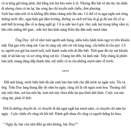
cô ta từng giờ từng phút, đợi bằng trái tim héo mòn ủ rủ. Nhưng đều bặt vô âm tín, tin nhắn
đi nhưng chưa có tin lại, làn sóng âm chỉ truyền một chiều, đơn phương.
Suốt bao năm trời cô ta không đến thăm chàng một lần nào. Có thể cô ta ngại ngần nơi rừng
thiêng nước độc, ngại thân gái dặm trường, đường xa cách trở hay là gì gì đó mà chỉ cô ta
mới biết là trong đầu cô ta đang nghĩ gì. Cô ta mắc kẹt ở góc chợ, mắc kẹt trong tiếng xầm xì,
bêu riếu miệng thế gian , mắc kẹt làm thân nàng Kiều lận đận mấy mươi năm.
Ông Duy trở về như một người anh hùng, niềm kiêu hãnh luôn ngự trị trên khuôn
mặt. Hạt gạo trên sàng mà. Gạo bị sàng sảy nên rơi vãi lung tung, của hiếm là của quý. Cô
ta, người con gái hai mươi tuổi, tuổi thanh xuân trốn đi đâu biệt. Thời gian đã cày nát khuôn
mặt, tê tái bàn tay và xơ cứng từng sợi tóc. Chàng tìm đến, bà lánh mặt. Tiếp chàng là phiên
bản mới, mang dáng dấp thanh nhã, mỹ miều cô ta của những mươi năm về trước.
****
Đất anh hùng, nước hiển linh đã sản sinh bao hào kiệt cho đất nước tự ngàn xưa. Tôi và
ông Trần Duy lang thang đây đó năm ba ngày, cũng chỉ là cỡi ngựa xem hoa. Thoáng chỗ
này một chút, nơi kia một lát, xem nơi này chưa thấu lại qua hình ảnh khác. Cuộc vui nào
cũng tàn, phải về thôi.
Đời là những chuyến đi, có chuyến đi dài ngút ngắt hai mươi năm, có chuyến chỉ năm ba
ngày . Cuộc chiến rồi cũng tới hồi kết. Đánh giết nhau rồi cũng có người thắng kẻ thua.
“ Ngày ấy, bác còn nhớ điều gì nữa không, bác Duy?”.