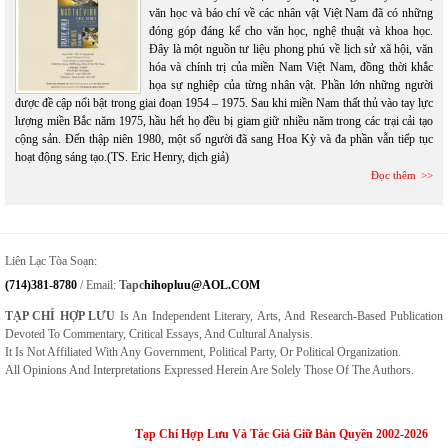
văn học và báo chí về các nhân vật Việt Nam đã có những
đóng góp đáng kể cho văn học, nghệ thuật và khoa học.
Đây là một nguồn tư liệu phong phú về lịch sử xã hội, văn
hóa và chính trị của miền Nam Việt Nam, đồng thời khắc
họa sự nghiệp của từng nhân vật. Phần lớn những người
được đề cập nổi bật trong giai đoạn 1954 – 1975. Sau khi miền Nam thất thủ vào tay lực
lượng miền Bắc năm 1975, hầu hết họ đều bị giam giữ nhiều năm trong các trại cải tạo
cộng sản. Đến thập niên 1980, một số người đã sang Hoa Kỳ và đa phần vẫn tiếp tục
hoạt động sáng tạo.(TS. Eric Henry, dịch giả)
Đọc thêm
Liên Lạc Tòa Soạn:
(714)381-8780
/ Email:
Tapc
Hihopluu@AOL.COM
TẠP CHÍ HỢP LƯU
Is An Independent Literary, Arts, And Research-Based Publication
Devoted To Commentary, Critical Essays, And Cultural Analysis.
It Is Not Affiliated With Any Government, Political Party, Or Political Organization.
All Opinions And Interpretations Expressed Herein Are Solely Those Of The Authors.
Tạp Chí Hợp Lưu Và Tác Giả Giữ Bản Quyền 2002-2026