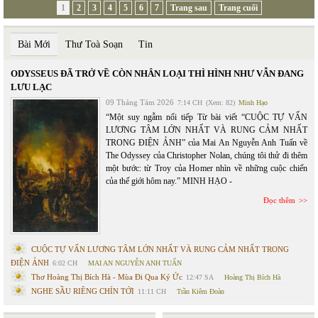
1
2
3
4
5
6
7
Trang sau
Trang cuối
Bài Mới
Thư Toà Soạn
Tin
ODYSSEUS ĐÃ TRỞ VỀ CÒN NHÂN LOẠI THÌ HÌNH NHƯ VẪN ĐANG
LƯU LẠC
09 Tháng Tám 2026
7:14 CH
(Xem: 82)
Minh Hạo
“Một suy ngẫm nối tiếp Từ bài viết “CUỘC TỰ VẤN
LƯƠNG TÂM LỚN NHẤT VÀ RUNG CẢM NHẤT
TRONG ĐIỆN ẢNH” của Mai An Nguyễn Anh Tuấn về
The Odyssey của Christopher Nolan, chúng tôi thử đi thêm
một bước: từ Troy của Homer nhìn về những cuộc chiến
của thế giới hôm nay.” MINH HẠO -
Đọc thêm
CUỘC TỰ VẤN LƯƠNG TÂM LỚN NHẤT VÀ RUNG CẢM NHẤT TRONG
ĐIỆN ẢNH
6:02 CH
MAI AN NGUYỄN ANH TUẤN
Thơ Hoàng Thị Bích Hà - Mùa Đi Qua Ký Ức
12:47 SA
Hoàng Thị Bích Hà
NGHE SẦU RIÊNG CHÍN TỚI
11:11 CH
Trần Kiêm Đoàn