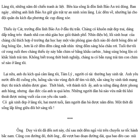
Làng tôi, những năm đó chiến tranh ác liệt. Bên kia sông là đồn lính Bảo An trú đóng. Ban
ngày , những anh lính Bảo An giữ gìn trật tự an ninh xóm làng. Lúc đêm về, nhường lại cho
đội quân du kích địa phương tắc cụp đùng xòe.
Thiếu úy Cát, trưởng đồn lính Bảo An ở đầu thị trấn. Chàng có khuôn mặt đẹp trai, dáng
dấp trắng trẻo thanh nhã con nhà giàu học giỏi thành phố. Nhìn điệu bộ, lối sinh hoạt của
chàng chỉ thích hợp ở trường đại học hay một văn phòng giao dịch nào đó dưới bóng đèn nê
ông bóng lộn , hơn là cứ đêm đêm căng mắt nhìn từng đốm sáng hỏa châu rơi. Tuổi thơ tôi
cứ rong ruổi theo chàng thiếu úy này bắn chim sẻ bằng khẩu carbin , báng súng bóng lộn có
khắc hình trái tim. Không biết trong thời binh nghiệp, chàng ta có bắn rụng trái tim con chim
sẻ nào ở làng tôi.
Lại nữa, anh du kích quả cảm làng tôi, Tám Lý , người có tài thường hay sinh tật. Anh yêu
nước đến độ cuồng yêu, luồng sâu vào vùng địch để tìm và diệt, sẵn sàng hy sinh tính mạng
thực thi trách nhiệm được giao. Thời bình, với thành tích ấy, anh ta xứng đáng được phong
anh hùng, nhưng đạo đức của anh ta quá kém. Những người đàn bà nào vừa mắt thì khó
thoát được móng vuốt của con yêu râu xanh .
Cô gái xinh đẹp ở làng tôi, hai mươi tuổi, làm người đàn bà được năm đêm. Một thời đã
sống lấp lửng giữa đôi bờ sáng tối !
***
Ông Duy và tôi đã đến nơi này, chỉ sau một đêm ngủ vùi trên chuyến xe tốc hành
bắc nam. Cũng con đường đó, thời ông , đã vượt bao đoạn đường dài, qua bao đèo cao núi