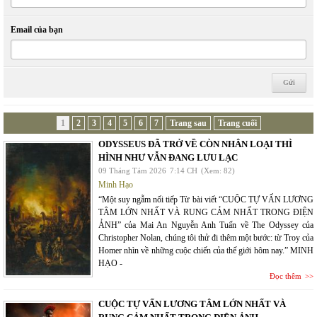
Email của bạn
1
2
3
4
5
6
7
Trang sau
Trang cuối
ODYSSEUS ĐÃ TRỞ VỀ CÒN NHÂN LOẠI THÌ
HÌNH NHƯ VẪN ĐANG LƯU LẠC
09 Tháng Tám 2026
7:14 CH
(Xem: 82)
Minh Hạo
“Một suy ngẫm nối tiếp Từ bài viết “CUỘC TỰ VẤN LƯƠNG
TÂM LỚN NHẤT VÀ RUNG CẢM NHẤT TRONG ĐIỆN
ẢNH” của Mai An Nguyễn Anh Tuấn về The Odyssey của
Christopher Nolan, chúng tôi thử đi thêm một bước: từ Troy của
Homer nhìn về những cuộc chiến của thế giới hôm nay.” MINH
HẠO -
Đọc thêm
CUỘC TỰ VẤN LƯƠNG TÂM LỚN NHẤT VÀ