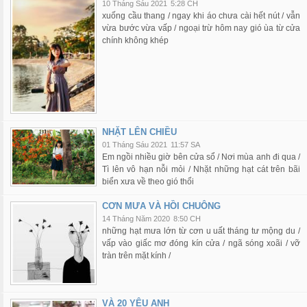
10 Tháng Sáu 2021
5:28 CH
xuống cầu thang / ngay khi áo chưa cài hết nút / vẫn
vừa bước vừa vấp / ngoại trừ hôm nay gió ùa từ cửa
chính không khép
NHẶT LÊN CHIỀU
01 Tháng Sáu 2021
11:57 SA
Em ngồi nhiều giờ bên cửa sổ / Nơi mùa anh đi qua /
Tì lên vô hạn nỗi mỏi / Nhặt những hạt cát trên bãi
biển xưa về theo gió thổi
CƠN MƯA VÀ HỒI CHUÔNG
14 Tháng Năm 2020
8:50 CH
những hạt mưa lớn từ cơn u uất tháng tư mộng du /
vấp vào giấc mơ đóng kín cửa / ngã sóng xoãi / vỡ
tràn trên mặt kính /
VÀ 20 YÊU ANH