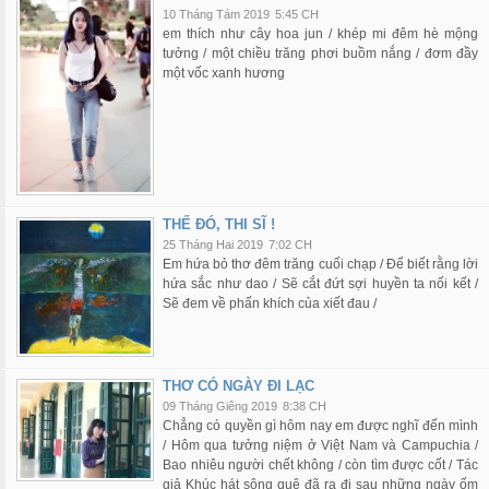
10 Tháng Tám 2019
5:45 CH
em thích như cây hoa jun / khép mi đêm hè mộng
tưởng / một chiều trăng phơi buồm nắng / đơm đầy
một vốc xanh hương
THẾ ĐÓ, THI SĨ !
25 Tháng Hai 2019
7:02 CH
Em hứa bỏ thơ đêm trăng cuối chạp / Để biết rằng lời
hứa sắc như dao / Sẽ cắt đứt sợi huyền ta nối kết /
Sẽ đem về phấn khích của xiết đau /
THƠ CÓ NGÀY ĐI LẠC
09 Tháng Giêng 2019
8:38 CH
Chẳng có quyền gì hôm nay em được nghĩ đến mình
/ Hôm qua tưởng niệm ở Việt Nam và Campuchia /
Bao nhiêu người chết không / còn tìm được cốt / Tác
giả Khúc hát sông quê đã ra đi sau những ngày ốm