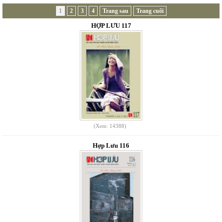
1
2
3
4
Trang sau
Trang cuối
HỢP LƯU 117
(Xem: 14388)
Hợp Lưu 116