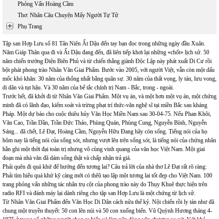
Phỏng Vấn Hoàng Cầm
Thơ: Nhân Câu Chuyện Mấy Người Tự Tử
Phụ Trang
Tập san Hợp Lưu số 81 Tân Niên Ất Dậu đến tay bạn đọc trong những ngày đầu Xuân.
Năm Giáp Thân qua đi và Ất Dậu đang đến, đã liên tiếp khơi lại những «chốt» lịch sử. 50
năm chiến trường Điện Biên Phủ và từ chiến thắng giành Độc Lập này phát xuất Di Cư rồi
bột phát phong trào Nhân Văn Giai Phẩm. Bước vào 2005, với người Việt, vẫn còn một dấu
mốc khó khăn: 30 năm của thống nhất bằng quân sự. 30 năm của thất vọng, ly tán, lưu vong,
di dân và tụt hậu. Và 30 năm của bế tắc chính trị Nam - Bắc, trong - ngoài.
Trước hết, đã khởi đi từ Nhân Văn Giai Phẩm. Một vụ án, và một hơn một vụ án, một chứng
minh đã có lãnh đạo, kiểm soát và trừng phạt trí thức-văn nghệ sĩ tại miền Bắc sau kháng
Pháp. Một dự báo cho cuộc thiêu hủy Văn Học Miền Nam sau 30-04-75. Nếu Phan Khôi,
Văn Cao, Trần Dần, Trần Đức Thảo, Phùng Quán, Phùng Cung, Nguyễn Bính, Nguyễn
Sáng... đã chết, Lê Đạt, Hoàng Cầm, Nguyễn Hữu Đang hãy còn sống. Tiếng nói của họ
hôm nay là tiếng nói của sống sót, nhưng vượt lên trên sống sót, là tiếng nói của chứng nhân
hằn ghi một thời đại toàn trị nhưng vô cùng vinh quang của văn học Việt Nam. Một giai
đoạn mà nhà văn đã dám sống thật và chấp nhận trả giá.
Phải quên đi quá khứ để hướng đến tương lai? Câu trả lời của nhà thơ Lê Đạt rất rõ ràng:
Phải tìm hiểu quá khứ kỹ càng mới có thêû tạo lập một tương lai tốt đẹp cho Việt Nam. 100
trang phỏng vấn những tác nhân trụ cột của phong trào này do Thụy Khuê thực hiện trên
radio RFI và đánh máy lại dành riêng cho tập san Hợp Lưu là một chứng từ lịch sử.
Từ Nhân Văn Giai Phẩm đến Văn Học Di Dân cách nửa thế kỷ. Nội chiến rồi ly tán như đã
chung một truyền thuyết: 50 con lên núi và 50 con xuống biển. Vũ Quỳnh Hương tháng 4-