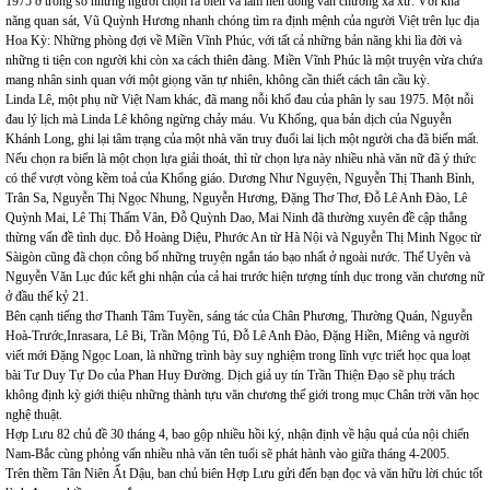
1975 ở trong số những người chọn ra biển và làm nên dòng văn chương xa xứ. Với khả
năng quan sát, Vũ Quỳnh Hương nhanh chóng tìm ra định mệnh của người Việt trên lục địa
Hoa Kỳ: Những phòng đợi về Miền Vĩnh Phúc, với tất cả những bản năng khi lìa đời và
những ti tiện con người khi còn xa cách thiên đàng. Miền Vĩnh Phúc là một truyện vừa chứa
mang nhân sinh quan với một giọng văn tự nhiên, không cần thiết cách tân cầu kỳ.
Linda Lê, một phụ nữ Việt Nam khác, đã mang nỗi khổ đau của phân ly sau 1975. Một nỗi
đau lý lịch mà Linda Lê không ngừng chảy máu. Vu Khống, qua bản dịch của Nguyễn
Khánh Long, ghi lại tâm trạng của một nhà văn truy đuổi lai lịch một người cha đã biến mất.
Nếu chọn ra biển là một chọn lựa giải thoát, thì từ chọn lựa này nhiều nhà văn nữ đã ý thức
có thể vượt vòng kềm toả của Khổng giáo. Dương Như Nguyện, Nguyễn Thị Thanh Bình,
Trân Sa, Nguyễn Thị Ngọc Nhung, Nguyễn Hương, Đặng Thơ Thơ, Đỗ Lê Anh Đào, Lê
Quỳnh Mai, Lê Thị Thấm Vân, Đỗ Quỳnh Dao, Mai Ninh đã thường xuyên đề cập thẳng
thừng vấn đề tình dục. Đỗ Hoàng Diệu, Phước An từ Hà Nội và Nguyễn Thị Minh Ngọc từ
Sàigòn cũng đã chọn công bố những truyện ngắn táo bạo nhất ở ngoài nước. Thế Uyên và
Nguyễn Văn Lục đúc kết ghi nhận của cả hai trước hiện tượng tính dục trong văn chương nữ
ở đầu thế kỷ 21.
Bên cạnh tiếng thơ Thanh Tâm Tuyền, sáng tác của Chân Phương, Thường Quán, Nguyễn
Hoà-Trước,Inrasara, Lê Bi, Trần Mộng Tú, Đỗ Lê Anh Đào, Đặng Hiền, Miêng và người
viết mới Đặng Ngọc Loan, là những trình bày suy nghiệm trong lĩnh vực triết học qua loạt
bài Tư Duy Tự Do của Phan Huy Đường. Dịch giả uy tín Trần Thiện Đạo sẽ phụ trách
không định kỳ giới thiệu những thành tựu văn chương thế giới trong mục Chân trời văn học
nghệ thuật.
Hợp Lưu 82 chủ đề 30 tháng 4, bao gộp nhiều hồi ký, nhận định về hậu quả của nội chiến
Nam-Bắc cùng phỏng vấn nhiều nhà văn tên tuổi sẽ phát hành vào giữa tháng 4-2005.
Trên thềm Tân Niên Ất Dậu, ban chủ biên Hợp Lưu gửi đến bạn đọc và văn hữu lời chúc tốt