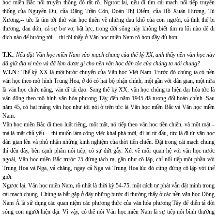
học miền Bắc nối truyền thống đó rất rõ. Ngược lại, nếu đi tìm cái mạch nối tiếp truyền
thống của Nguyễn Du, của Đặng Trần Côn, Đoàn Thị Điểm, của Hồ Xuân Hương, Tú
Xương,-- tức là tìm tới thứ văn học thiên về những đau khổ của con người, cả tình thế bi
thương, đau đớn, cả sự bơ vơ, bất lực, trong đời sống này không biết tìm ra lối nào để đi
đích nào để hướng tới -- thì tôi thấy ở Văn học miền Nam rõ hơn đầy đủ hơn.
T.K
.:
Nếu đặt Văn học miền Nam vào mạch chung của thế kỷ XX, anh thấy nền văn học này
đã giữ địa vị nào và đã làm được gì cho nền văn học dân tộc của chúng ta nói chung?
V.T.N
.: Thế kỷ XX là một bước chuyển của Văn học Việt Nam. Trước đó chúng ta có nền
văn học theo mô hình Trung Hoa, ở đó có hai bộ phận chính, một gần với dân gian, một nữa
là văn học chức năng, văn dĩ tải đạo. Sang thế kỷ XX, văn học chúng ta hiện đại hóa tức là
vận động theo mô hình văn hóa phương Tây, đến năm 1945 đã tương đối hoàn chỉnh. Sau
năm 45, có hai mảng văn học như tôi nói ở trên tức là Văn học miền Bắc và Văn học miền
Nam.
Văn học miền Bắc đi theo luật riêng, một mặt, nó tiếp theo văn học tiền chiến, và một mặt –
mà là mặt chủ yếu -- thì muốn làm công việc khai phá mới, đi lại từ đầu, tức là đi từ văn học
dân gian lên và phủ nhận những kinh nghiệm của thời tiền chiến. Đặt trong cái mạch chung
thì đến đây, bên cạnh phần nối tiếp, có sự đứt gẫy. Xét về mối quan hệ với văn học nước
ngoài, Văn học miền Bắc trước 75 đứng tách ra, gần như cô lập, chỉ nối tiếp một phần với
Trung Hoa và Nga, vả chăng, ngay cả Nga và Trung Hoa lúc đó cũng đứng cô lập với thế
giới.
Ngược lại, Văn học miền Nam, rõ nhất là thời kỳ 54-75, một cách tự phát vẫn đặt mình trong
cái mạch chung. Chúng ta bắt gặp ở đây những bước đi thường thấy ở các nền văn học Đông
Nam Á là sử dụng các quan niệm các phương thức của văn hóa phương Tây để diễn tả đời
sống con người hiện đại. Vì vậy, có thể nói Văn học miền Nam là sự tiếp nối bình thường