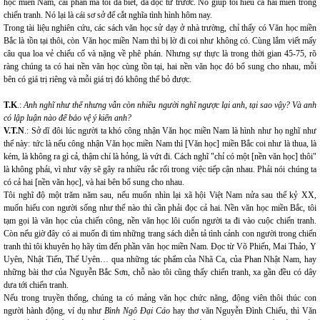
học miền Nam, cái phần mà tôi đã biết, đã đọc từ trước. Nó giúp tôi hiểu cả hai miền trong
chiến tranh. Nó lại là cái sơ sở để cắt nghĩa tình hình hôm nay.
Trong tài liệu nghiên cứu, các sách văn học sử dạy ở nhà trường, chỉ thấy có Văn học miền
Bắc là tồn tại thôi, còn Văn học miền Nam thì bị lờ đi coi như không có. Cùng lắm viết mấy
câu qua loa vẻ chiếu cố và nặng về phê phán. Nhưng sự thực là trong thời gian 45-75, rõ
ràng chúng ta có hai nền văn học cùng tồn tại, hai nền văn học đó bổ sung cho nhau, mỗi
bên có giá trị riêng và mỗi giá trị đó không thể bỏ được.
T.K
.:
Anh nghĩ như thế nhưng vẫn còn nhiều người nghĩ ngược lại anh, tại sao vậy? Và anh
có lập luận nào để bảo vệ ý kiến anh?
V.T.N
.: Sở dĩ đôi lúc người ta khó công nhận Văn học miền Nam là hình như họ nghĩ như
thế này: tức là nếu công nhận Văn học miền Nam thì [Văn học] miền Bắc coi như là thua, là
kém, là không ra gì cả, thậm chí là hỏng, là vứt đi. Cách nghĩ "chỉ có một [nền văn học] thôi"
là không phải, vì như vậy sẽ gây ra nhiều rắc rối trong việc tiếp cận nhau. Phải nói chúng ta
có cả hai [nền văn học], và hai bên bổ sung cho nhau.
Tôi nghĩ độ một trăm năm sau, nếu muốn nhìn lại xã hội Việt Nam nửa sau thế kỷ XX,
muốn hiểu con người sống như thế nào thì cần phải đọc cả hai. Nền văn học miền Bắc, tôi
tạm gọi là văn học của chiến công, nền văn học lôi cuốn người ta đi vào cuộc chiến tranh.
Còn nếu giờ đây có ai muốn đi tìm những trang sách diễn tả tình cảnh con người trong chiến
tranh thì tôi khuyên họ hãy tìm đến phần văn học miền Nam. Đọc từ Võ Phiến, Mai Thảo, Y
Uyên, Nhật Tiến, Thế Uyên… qua những tác phẩm của Nhã Ca, của Phan Nhật Nam, hay
những bài thơ của Nguyễn Bắc Sơn, chỗ nào tôi cũng thấy chiến tranh, xa gần đều có dây
dưa tới chiến tranh.
Nếu trong truyền thống, chúng ta có mảng văn học chức năng, động viên thôi thúc con
người hành động, ví dụ như
Bình Ngô Đại Cáo
hay thơ văn Nguyễn Đình Chiểu, thì Văn