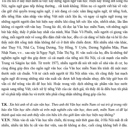
Tôi chỉ nói ở đây một điểm là việc xây dựng ngôn ngữ văn học. Hiện nay trong đời sống Hà
Nội, ngôn ngữ giao tiếp thông thường... rất kinh khủng. Hôm nọ có người viết bài về việc
cần giữ chủ quyền trong ngôn ngữ, ý nói đang có cuộc xâm lăng ngôn ngữ, từ tiếng Anh,
đến tiếng Hán xâm nhập vào tiếng Việt một cách lộn ẩu, và ngay cả ngôn ngữ trong tay
những người người cầm bút hiện nay nhiều khi cũng hết sức lộn xộn, nhếch nhác, lâu lắm
không có người viết văn hay. Trong lúc đó, tôi đọc lại Văn học miền Nam, với những ngòi
bút bậc thầy, thấy ở phần hay nhất của mình, Mai Thảo Võ Phiến, mỗi người có giọng văn
riêng, mỗi người một vẻ song đều đậm chất văn học, đều có cái dáng vẻ hiện đại và hé lộ cho
thấy một đời sống tinh thần không thể có ở thời tiền chiến được. Rồi nhiều nhà văn khác,
như Thụy Vũ, Nhã Ca, Trùng Dương, Túy Hồng, Y Uyên, Dương Nghiễm Mậu, Phan
Nhật Nam, v.v... sau này là Ngụy Ngữ, Trần Thị Ng. H. văn xuôi của họ, đều là những thể
nghiệm ngôn ngữ thu góp được cả cái mạnh của tiếng nói Hà Nội, cả cái mạnh của miền
Trung và Sàigòn lục tỉnh. Từ trước 1975, nhiều người đã nói tới một số nhà văn di cư, họ
cùng đóng góp đưa cho ngôn ngữ văn học của Văn học miền Nam lên trình độ một mực
thước một cái chuẩn. Với tư cách một người từ Hà Nội nhìn vào, tôi cũng thấy hai mạch
ngôn ngữ đó trong những nhà văn xuất sắc được kết hợp nhuần nhụy, đến bây giờ bọn tôi
vẫn có thể trông vào đó để học hỏi. Hoặc trong việc dịch những tác phẩm văn học nước
ngoài sang tiếng Việt, cách xử lý tiếng Việt của các dịch giả, tôi thấy đó là điều bọn tôi phải
nể và phải tiếp nhận họ và trước tiên phải công nhận những đóng góp của họ.
T.K
.:
Xin hỏi anh về di sản văn học. Theo anh thì Văn học miền Nam có vai trò gì trong việc
bảo tồn Văn học tiền chiến và trên mặt nghiên cứu văn học, theo anh, miền Nam có để lại
thành quả nào mà anh thấy vẫn còn hữu ích cho giới làm văn học hiện nay không?
V.T.N
.: Nhìn vào di sản Văn học tiền chiến, thì trong một thời gian dài, ở Hà Nội mất đi rất
nhiều, nhiều tài liệu bị cất vào thư viện, sau đó không ai đọc, cuối cùng không biết ở đâu.