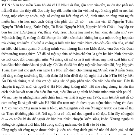
V.T.N
.: Văn học miền Nam hồi đó về Hà Nội ít ỏi lắm, gần như của cấm, muốn đọc phải mò
mẫm đi tìm; tìm thấy rồi, đọc thấy hay rồi, muốn kêu lên với mọi người cũng phải tự nén lại.
Song, một cách tự nhiên, một số chúng tôi biết rằng có nó, đinh ninh tin rằng một người
muốn làm văn học một cách đứng đắn phải tìm tới nó -- các nhà văn từ Nguyễn Tuân,
Nguyễn Thành Long, Xuân Diệu, Tô Hoài, Nguyễn Khải, Nguyễn Minh Châu... hay lớp trẻ
bọn tôi như Lưu Quang Vũ, Bằng Việt, Trúc Thông hay một số bạn khác đã nghĩ như vậy.
Một cách lặng lẽ, chúng tôi đã liên tục tìm kiếm sách báo, không bỏ qua một trường hợp nào
mà không tìm kiếm. Có thể là chẳng ai hiểu văn học miền Nam cho đến đầu đến đũa, có thể
sự hiểu chỉ loanh quanh ở những mảnh vụn, nhưng làm sao khác được, vừa đọc vừa đoán
thêm tưởng tượng thêm. Và đã có một sự chia sẻ thậm chí như là giữa hai bên hình như vẫn
có một cuộc đối thoại ngầm nữa. Vả chăng cái sự xa lạ là mãi về sau này mớí xuất hiện chứ
ban đầu chính thức đâu có phải vậy. Có lần tôi đã tìm thấy một văn bản năm 56, ông Nguyễn
Tuân, thay mặt cho giới văn nghệ Hà Nội, gửi điện cho những người viết văn ở miền Nam,
nói rằng chúng ta sẽ cùng lập một đoàn đại biểu để đi dự hội nghị nhà văn ở Tân Đề Ly, bên
Ấn Độ và chúng ta sẽ chờ cơ hội sáng tác để góp phần vào nền văn hóa dân tộc. Đây là
chuyện ít người nhớ, cả người ở Hà Nội cũng không nhớ. Tôi cho rằng chúng ta nên tìm
cách nhắc lại với nhau kẻo hiểu lầm mãi, hiểu lầm và tự mình bó buộc mình một cách phi lý.
Về sau này, từ những năm cuối chiến tranh và nhất là ngay sau 1975, nhìn trên bề mặt dễ có
cảm tưởng là cả giới viết văn Hà Nội đều nem nép đi theo quan niệm chính thống chỉ đạo.
Tức coi văn chương miền Nam là bỏ đi, những người viết văn ở Sàigòn trước kia toàn kẻ thù
cả. Thực tế không phải thế. Nói người ta cứ nói, mà đọc người ta cứ đọc. Gần đây có nguội
đi -- có nhiều lý do để nguội đi: bận bịu nhiều chuyện kiếm sống khác. Nhưng nguội đi
không có nghĩa là thôi hẳn. Mà trong chừng mực nào đó là đi vào bề sâu.
Càng ngày tôi càng nghe được nhiều ý kiến nói rằng đánh giá thế nào thì đánh giá, có thể