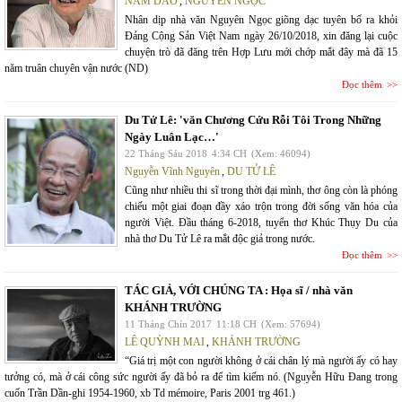
NAM DAO
,
NGUYÊN NGỌC
Nhân dịp nhà văn Nguyên Ngọc giõng dạc tuyên bố ra khỏi
Đảng Cộng Sản Việt Nam ngày 26/10/2018, xin đăng lại cuộc
chuyện trò đã đăng trên Hợp Lưu mới chớp mắt đây mà đã 15
năm truân chuyên vận nước (ND)
Đọc thêm
Du Tử Lê: 'văn Chương Cứu Rỗi Tôi Trong Những
Ngày Luân Lạc…'
22 Tháng Sáu 2018
4:34 CH
(Xem: 46094)
Nguyễn Vĩnh Nguyên
,
DU TỬ LÊ
Cũng như nhiều thi sĩ trong thời đại mình, thơ ông còn là phóng
chiếu một giai đoạn đầy xáo trộn trong đời sống văn hóa của
người Việt. Đầu tháng 6-2018, tuyển thơ Khúc Thụy Du của
nhà thơ Du Tử Lê ra mắt độc giả trong nước.
Đọc thêm
TÁC GIẢ, VỚI CHÚNG TA : Họa sĩ / nhà văn
KHÁNH TRƯỜNG
11 Tháng Chín 2017
11:18 CH
(Xem: 57694)
LÊ QUỲNH MAI
,
KHÁNH TRƯỜNG
“Giá trị một con người không ở cái chân lý mà người ấy có hay
tưởng có, mà ở cái công sức người ấy đã bỏ ra để tìm kiếm nó. (Nguyễn Hữu Đang trong
cuốn Trần Dần-ghi 1954-1960, xb Td mémoire, Paris 2001 trg 461.)