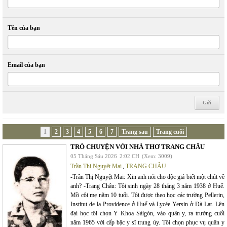
Tên của bạn
Email của bạn
1
2
3
4
5
6
7
Trang sau
Trang cuối
TRÒ CHUYỆN VỚI NHÀ THƠ TRANG CHÂU
05 Tháng Sáu 2026
2:02 CH
(Xem: 3009)
Trần Thị Nguyệt Mai
,
TRANG CHÂU
-Trần Thị Nguyệt Mai: Xin anh nói cho độc giả biết một chút về
anh? -Trang Châu: Tôi sinh ngày 28 tháng 3 năm 1938 ở Huế.
Mồ côi mẹ năm 10 tuổi. Tôi được theo học các trường Pellerin,
Institut de la Providence ở Huế và Lycée Yersin ở Đà Lạt. Lên
đại học tôi chọn Y Khoa Sàigòn, vào quân y, ra trường cuối
năm 1965 với cấp bậc y sĩ trung úy. Tôi chọn phục vụ quân y