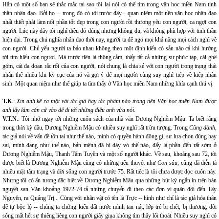
Hẳn có một số bạn sẽ thắc mắc tại sao tôi lại nói có thể tìm trong văn học miền Nam tinh
thần nhân đạo. Bởi họ -- trong đó có tôi trước đây-- quan niệm một nền văn học nhân đạo
nhất thiết phải làm nổi phần tốt đẹp trong con người rồi thương yêu con người, ca ngợi con
người. Lúc này đây tôi nghĩ điều đó đúng nhưng không đủ, và không phù hợp với tinh thần
hiện đại. Trong chủ nghĩa nhân đạo thời nay, người ta để ngỏ mọi khả năng mọi cách nghĩ về
con người. Chủ yếu người ta bảo nhau không theo một định kiến có sẵn nào cả khi hướng
tới tìm hiểu con người. Mà trước tiên là thông cảm, thấy tất cả những sự phức tạp, cái ghê
gớm, cái đa đoan rắc rối của con người, nói chung là chia sẻ với con người trong trạng thái
nhân thế nhiều khi kỳ cục của nó và gợi ý để mọi người cùng suy nghĩ tiếp về kiếp nhân
sinh. Một quan niệm như thế giúp ta tìm thấy ở Văn học miền Nam những khía cạnh thú vị.
T.K
.:
Xin anh kể ra một vài tác giả hay tác phẩm nào trong nền Văn học miền Nam được
anh lấy làm căn cứ vào để đi tới những điều anh vừa nói.
V.T.N
.: Tôi nhớ ngay tới những cuốn sách của nhà văn Dương Nghiễm Mậu. Ta biết rằng
trong thời kỳ đầu, Dương Nghiễm Mậu có nhiều suy nghĩ rất trừu tượng. Trong
Cũng đành
,
tác giả nói về vấn đề tồn tại như thế nào, mình có quyền hành động gì, sự lựa chọn đúng hay
sai, mình đang như thế nào, bản mệnh đã bị dày vò thế nào, đấy là phần đến rất sớm ở
Dương Nghiễm Mậu, Thanh Tâm Tuyền và một số người khác. Về sau, khoảng sau 72, tôi
được biết là Dương Nghiễm Mậu cũng có những tiểu thuyết như
Con sâu
, cũng đã diễn tả
nhiều mặt tâm trạng và đời sống con người trước 75. Rất tiếc là tôi chưa được đọc cuốn này.
Nhưng tôi có ấn tượng đặc biệt về Dương Nghiễm Mậu qua những bút ký ngắn in trên bán
nguyệt san Văn khoảng 1972-74 tả những chuyến đi theo các đơn vị quân đội đến Tây
Nguyên, ra Quảng Trị... Cùng với nhân vật có tên là Trực -- hình như chỉ là tác giả hóa thân
để tự bộc lộ -- chúng ta chứng kiến đất nước mình tan nát, lớp trẻ bị chết, bị thương, đời
sống mất hết sự thiêng liêng con người giãy giụa không tìm thấy lối thoát. Nhiều suy nghĩ có