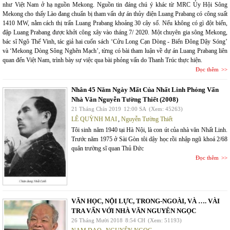
như Việt Nam ở hạ nguồn Mekong. Nguồn tin đáng chú ý khác từ MRC Ủy Hội Sông
Mekong cho thấy Lào đang chuẩn bị tham vấn dự án thủy điện Luang Prabang có công suất
1410 MW, nằm cách thị trấn Luang Prabang khoảng 30 cây số. Nếu không có gì đột biến,
đập Luang Prabang được khởi công xây vào tháng 7/ 2020. Một chuyên gia sông Mekong,
bác sĩ Ngô Thế Vinh, tác giả hai cuốn sách ‘Cửu Long Cạn Dòng - Biển Đông Dậy Sóng’
và ‘Mekong Dòng Sông Nghẽn Mạch’, từng có bài tham luận về dự án Luang Prabang liên
quan đến Việt Nam, trình bày sự việc qua bài phỏng vấn do Thanh Trúc thực hiện.
Đọc thêm
Nhân 45 Năm Ngày Mất Của Nhất Linh Phỏng Vấn
Nhà Văn Nguyễn Tường Thiết (2008)
21 Tháng Chín 2019
12:00 SA
(Xem: 45263)
LÊ QUỲNH MAI
,
Nguyễn Tường Thiết
Tôi sinh năm 1940 tại Hà Nội, là con út của nhà văn Nhất Linh.
Trước năm 1975 ở Sài Gòn tôi dậy học rồi nhập ngũ khoá 2/68
quân trường sĩ quan Thủ Đức
Đọc thêm
VĂN HỌC, NỘI LỰC, TRONG-NGOÀI, VÀ …. VÀI
TRA VẤN VỚI NHÀ VĂN NGUYÊN NGỌC
26 Tháng Mười 2018
8:54 CH
(Xem: 51193)