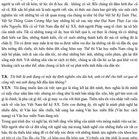
người ta viết sử rất kém, từ lúc tôi đi học đã... không có sử. Rồi chúng tôi đâm lười đọc cả
sử cũ. Rất xấu hổ phải nói là một người viết văn, trí thức mà chưa bao giờ tiếp xúc một cách
nghiêm túc với những bộ sử rất quan trọng của chúng ta như bộ
Đại Việt Sử Ký Toàn Thư,
Việt Sử Thông Giám Cương Mục
hay những bộ sử sau này như
Đại Nam Thực Lục
của
triều Nguyễn. Rồi cả sử Việt Nam đầu thế kỷ XX, thời người Pháp sang tổ chức lại xã hội
của mình nữa. Tất cả những trang sử ấy, bọn tôi biết quá ít, sự thực là chúng tôi có những
định kiến sai lầm, những thành kiến, rồi cứ nuôi những thành kiến đó mà cứ tưởng đó là
chân lý. Tôi có được may mắn là tự tìm ra được niềm vui đọc lại những cái đó và dần dà, qua
liên tưởng đối chiếu, tôi hiểu thêm đời sống hôm nay. Thế thì Văn học miền Nam cũng là
một bộ phận, một di sản của dân tộc, nó như những bức ảnh, những cuốn phim, ghi lại đời
sống một thời. Với những nhà văn tư cách trí thức, chúng ta rất cần lùi xa lại quá khứ và từ
khoảng cách xa như thế, nhìn chung cả lịch sử sự phát triển tinh thần của dân tộc.
T.K
.:
Tôi biết là anh đang có một dự định nghiên cứu dài hơi, anh có thể cho biết sơ qua về
công việc mà anh đang bắt đầu làm không?
V.T.N
.: Tôi đang muốn làm cái việc tạm gọi là tổng kết lại đời mình, theo nghĩa là dù mình
có mấy chục năm làm việc nhưng nó cũng như là một bản nháp lộn xộn, bây giờ tìm xem cái
gì là chính, là phụ cái gì dở, cái gì may ra còn với thời gian. Thêm nữa tôi vừa nhận viết cuốn
sách về văn học Việt Nam thế kỷ XX. Trên con đường ấy, tôi nghĩ là mình phải nghĩ lại
nhiều điều, từ Văn học tiền chiến, bắt sang hai mảng Văn học miền Bắc (Văn học cách
mạng) và Văn học miền Nam đang nói.
Trong quá trình đọc và nghĩ lại, tôi biết rằng vốn liếng của mình vừa mỏng mảnh vừa sai lạc.
Một người như tôi cả đời sống với nghề này mà trong hành nghề còn những thiếu sót rất cơ
bản, thí dụ thiếu khả năng để có thể tiếp xúc được với những thành tựu nghiên cứu khoa học
xã hội cả của Tàu lẫn của Tây, cả hôm qua lẫn hôm nay. Và thiếu sót lớn nhất là quan niệm