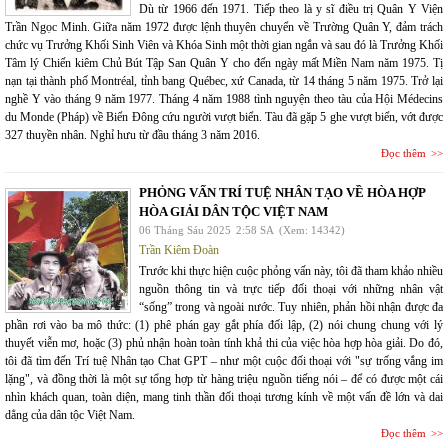
Dù từ 1966 đến 1971. Tiếp theo là y sĩ điều trị Quân Y Viện
Trần Ngọc Minh. Giữa năm 1972 được lệnh thuyên chuyển về Trường Quân Y, đảm trách
chức vụ Trưởng Khối Sinh Viên và Khóa Sinh một thời gian ngắn và sau đó là Trưởng Khối
Tâm lý Chiến kiêm Chủ Bút Tập San Quân Y cho đến ngày mất Miền Nam năm 1975. Tị
nạn tại thành phố Montréal, tỉnh bang Québec, xứ Canada, từ 14 tháng 5 năm 1975. Trở lại
nghề Y vào tháng 9 năm 1977. Tháng 4 năm 1988 tình nguyện theo tàu của Hội Médecins
du Monde (Pháp) về Biển Đông cứu người vượt biển. Tàu đã gặp 5 ghe vượt biển, vớt được
327 thuyền nhân. Nghỉ hưu từ đầu tháng 3 năm 2016.
Đọc thêm
PHỎNG VẤN TRÍ TUỆ NHÂN TẠO VỀ HÒA HỢP
HÒA GIẢI DÂN TỘC VIỆT NAM
06 Tháng Sáu 2025
2:58 SA
(Xem: 14342)
Trần Kiêm Đoàn
Trước khi thực hiện cuộc phỏng vấn này, tôi đã tham khảo nhiều
nguồn thông tin và trực tiếp đối thoại với những nhân vật
“sống” trong và ngoài nước. Tuy nhiên, phản hồi nhận được đa
phần rơi vào ba mô thức: (1) phê phán gay gắt phía đối lập, (2) nói chung chung với lý
thuyết viễn mơ, hoặc (3) phủ nhận hoàn toàn tính khả thi của việc hòa hợp hòa giải. Do đó,
tôi đã tìm đến Trí tuệ Nhân tạo Chat GPT – như một cuộc đối thoại với "sự trống vắng im
lặng", và đồng thời là một sự tổng hợp từ hàng triệu nguồn tiếng nói – để có được một cái
nhìn khách quan, toàn diện, mang tinh thần đối thoại tương kính về một vấn đề lớn và dai
dẳng của dân tộc Việt Nam.
Đọc thêm