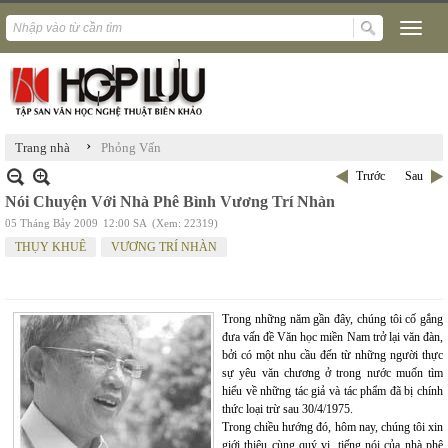
›
Trang nhà
Phỏng Vấn
Trước
Sau
Nói Chuyện Với Nhà Phê Bình Vương Trí Nhàn
05 Tháng Bảy 2009
12:00 SA
(Xem: 22319)
THỤY KHUÊ
VƯƠNG TRÍ NHÀN
Trong những năm gần đây, chúng tôi cố gắng
đưa vấn đề Văn học miền Nam trở lại văn đàn,
bởi có một nhu cầu đến từ những người thực
sự yêu văn chương ở trong nước muốn tìm
hiểu về những tác giả và tác phẩm đã bị chính
thức loại trừ sau 30/4/1975.
Trong chiều hướng đó, hôm nay, chúng tôi xin
giới thiệu cùng quý vị, tiếng nói của nhà phê