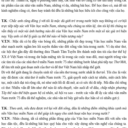
bị cho họ. Thành ra, ngay ở phương diện này, các nhà văn trẻ cũng có thể tìm thấy trong các
tác phẩm của các nhà văn miền Nam, những ví dụ, những bài học. Để học theo có, mà để rút
kinh nghiệm cũng có, theo hay tránh thì đều là những bài học hữu ích cho công việc của họ.
T.K
.:
Chắc anh cũng đồng ý với tôi là mặc dù giới trẻ trong nước hiện nay không có cơ hội
trực tiếp tiếp xúc với Văn học miền Nam, nhưng nếu chúng ta nhìn kỹ, tìm tòi kỹ thì chúng ta
vẫn thấy có một vài ảnh hưởng nào đó của Văn học miền Nam trên một số tác giả trẻ hiện
nay. Vậy anh có thể lý giải cụ thể thế nào về hiện tượng này?
V.T.N
.: Mặc dù có bị đẩy vào bóng tối, những phần tốt đẹp trong Văn học miền Nam vẫn
như mạch nước ngầm len lỏi xuyên thấm vào đời sống văn hóa trong nước. Ví dụ như thơ,
các hội thơ gần đây đã thường đưa Thanh Tâm Tuyền lên thành một tìm tòi của thơ thế kỷ
XX ở Việt Nam và trong dư luận miệng tức là trong các cuộc trao đổi, mọi người trông vào
các tìm tòi của các nhà thơ ở miền Nam trước 75 như những bước khai phá tiếp tục
Thơ Mới
,
để tìm tới một giai đoạn mới của thơ và để thơ Việt Nam hội nhập thế giới.
Đi với thế giới đang là chuyện sinh tử của nền thơ trong nước nhất là thơ trẻ. Tôi cho là việc
này đã được các nhà thơ ở miền Nam trước 75, giải quyết một cách tự nhiên, một cách liên
tục, một cách đại trà rộng rãi, nó như một lối đi đã mở, ai có sức thì đi tiếp. Mà đâu chỉ riêng
có thơ. Nhiều vấn đề lớn như
thế nào là tiểu thuyết, văn xuôi đi về đâu, chấp nhận phương
Tây thế nào thể hiện quan hệ cá nhân, xã hội ra sao
- trước các vấn đề ấy các nhà văn miền
Nam trước 75 đều đã thể nghiệm, các nhà văn trẻ bây giờ nếu đọc hẳn sẽ có nhiều gợi ý.
T.K
.:
Theo anh, nếu đưa được trở lại với đời sống, đâu là những điểm những khía cạnh mà
nền Văn học miền Nam có thể giúp ích ngay cho sinh hoạt văn học trong nước?
V.T.N
.: Nhìn chung, tất cả những phần đóng góp của Văn học miền Nam đối với nền văn
học dân tộc, đều là những bài học quý báu cho việc xây dựng nền văn nghệ của chúng ta.