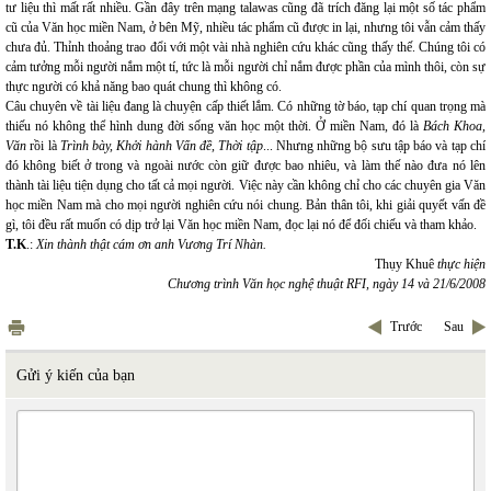
tư liệu thì mất rất nhiều. Gần đây trên mạng talawas cũng đã trích đăng lại một số tác phẩm
cũ của Văn học miền Nam, ở bên Mỹ, nhiều tác phẩm cũ được in lại, nhưng tôi vẫn cảm thấy
chưa đủ. Thỉnh thoảng trao đổi với một vài nhà nghiên cứu khác cũng thấy thế. Chúng tôi có
cảm tưởng mỗi người nắm một tí, tức là mỗi người chỉ nắm được phần của mình thôi, còn sự
thực người có khả năng bao quát chung thì không có.
Câu chuyên về tài liệu đang là chuyện cấp thiết lắm. Có những tờ báo, tạp chí quan trọng mà
thiếu nó không thể hình dung đời sống văn học một thời. Ở miền Nam, đó là
Bách Khoa,
Văn
rồi là
Trình bày, Khởi hành
Vấn đề, Thời tập
... Nhưng những bộ sưu tập báo và tạp chí
đó không biết ở trong và ngoài nước còn giữ được bao nhiêu, và làm thế nào đưa nó lên
thành tài liệu tiện dụng cho tất cả mọi người. Việc này cần không chỉ cho các chuyên gia Văn
học miền Nam mà cho mọi người nghiên cứu nói chung. Bản thân tôi, khi giải quyết vấn đề
gì, tôi đều rất muốn có dịp trở lại Văn học miền Nam, đọc lại nó để đối chiếu và tham khảo.
T.K
.:
Xin thành thật cám ơn anh Vương Trí Nhàn.
Thụy Khuê
thực hiện
Chương trình Văn học nghệ thuật RFI, ngày 14 và 21/6/2008
Trước
Sau
Gửi ý kiến của bạn