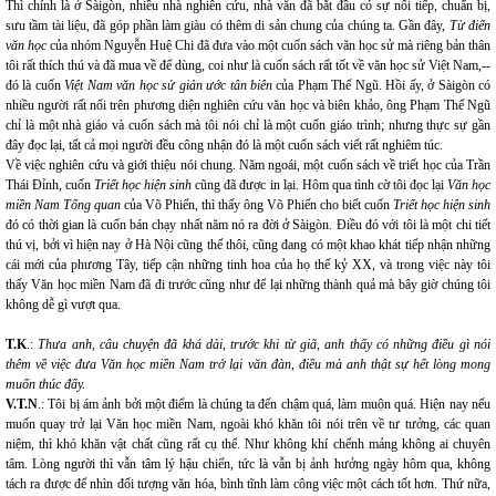
Thì chính là ở Sàigòn, nhiều nhà nghiên cứu, nhà văn đã bắt đầu có sự nối tiếp, chuẩn bị,
sưu tầm tài liệu, đã góp phần làm giàu có thêm di sản chung của chúng ta. Gần đây,
Từ điển
văn học
của nhóm Nguyễn Huệ Chi đã đưa vào một cuốn sách văn học sử mà riêng bản thân
tôi rất thích thú và đã mua về để dùng, coi như là cuốn sách rất tốt về văn học sử Việt Nam,--
đó là cuốn
Việt Nam văn học sử giản ước tân biên
của Phạm Thế Ngũ. Hồi ấy, ở Sàigòn có
nhiều người rất nổi trên phương diện nghiên cứu văn học và biên khảo, ông Phạm Thế Ngũ
chỉ là một nhà giáo và cuốn sách mà tôi nói chỉ là một cuốn giáo trình; nhưng thực sự gần
đây đọc lại, tất cả mọi người đều công nhận đó là một cuốn sách viết rất nghiêm túc.
Về việc nghiên cứu và giới thiệu nói chung. Năm ngoái, một cuốn sách về triết học của Trần
Thái Đỉnh, cuốn
Triết học hiện sinh
cũng đã được in lại. Hôm qua tình cờ tôi đọc lại
Văn học
miền Nam Tổng quan
của Võ Phiến, thì thấy ông Võ Phiến cho biết cuốn
Triết học hiện sinh
đó có thời gian là cuốn bán chạy nhất năm nó ra đời ở Sàigòn. Điều đó với tôi là một chi tiết
thú vị, bởi vì hiện nay ở Hà Nội cũng thế thôi, cũng đang có một khao khát tiếp nhận những
cái mới của phương Tây, tiếp cận những tinh hoa của họ thế kỷ XX, và trong việc này tôi
thấy Văn học miền Nam đã đi trước cũng như để lại những thành quả mà bây giờ chúng tôi
không dễ gì vượt qua.
T.K
.:
Thưa anh, câu chuyện đã khá dài, trước khi từ giã, anh thấy có những điều gì nói
thêm về việc đưa Văn học miền Nam trở lại văn đàn, điều mà anh thật sự hết lòng mong
muốn thúc đẩy.
V.T.N
.: Tôi bị ám ảnh bởi một điểm là chúng ta đến chậm quá, làm muộn quá. Hiện nay nếu
muốn quay trở lại Văn học miền Nam, ngoài khó khăn tôi nói trên về tư tưởng, các quan
niệm, thì khó khăn vật chất cũng rất cụ thể. Như không khí chểnh mảng không ai chuyên
tâm. Lòng người thì vẫn tâm lý hậu chiến, tức là vẫn bị ảnh hưởng ngày hôm qua, không
tách ra được để nhìn đối tượng văn hóa, bình tĩnh làm công việc một cách tốt hơn. Thứ nữa,