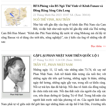
RFA Phỏng vấn BS Ngô Thế Vinh về Kênh Funan và
Đồng Bằng Sông Cửu Long
22 Tháng Mười Hai 2023
10:07 SA
(Xem: 30414)
NGÔ THẾ VINH
,
MAI TRẦN
Như bài viết gần đây của ông về kênh đào Phù Nam của Cam
Bốt, và đặc biệt như một tuyên bố gần đây nhất của Thủ tướng
Cam Bốt Hun Manet: “Kênh đào Phù Nam không lấy nước từ sông Mekong mà chỉ lấy từ
sông Bassac và sẽ dùng cho tưới tiêu, nông nghiệp)\”, xin ý kiến của ông về những vấn đề
sau:
Đọc thêm
GẶP LẠI PHAN NHẬT NAM TRÊN QUỐC LỘ 1
27 Tháng Tư 2022
3:24 CH
(Xem: 36664)
TRẦN VŨ
,
PHAN NHẬT NAM
Những ngày 11, 12 tuổi, vào những năm 73-74, tôi say mê
Phan Nhật Nam. Anh trở thành thần tượng của tuổi thơ, với
những ngày dài trên quê hương, những ngày bi thảm, những
ngày thê lương, những ngày gẫy vụn, trong nỗi sợ khốn cùng.
Nỗi sợ trái lựu đạn đã bật kíp. Nỗi đau vô hình của đồng ruộng
ẩn chứa triệu trái mìn. Nỗi đau thắt ruột của người cha xếp xác
con, trên đoạn đường từ Quảng Trị về Huế. Trong bất mãn của
người lính trước một hậu phương vô ơn. Của người lính miền
Nam phải tự vệ giữa một thế giới làm ngơ những thảm sát tập thể ở bãi Dâu, ở trường tiểu