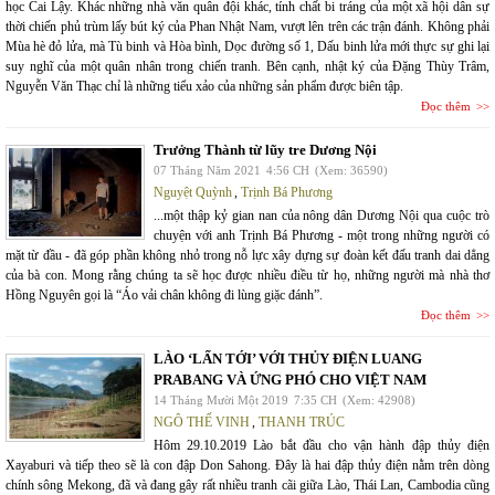
học Cai Lậy. Khác những nhà văn quân đội khác, tính chất bi tráng của một xã hội dân sự
thời chiến phủ trùm lấy bút ký của Phan Nhật Nam, vượt lên trên các trận đánh. Không phải
Mùa hè đỏ lửa, mà Tù binh và Hòa bình, Dọc đường số 1, Dấu binh lửa mới thực sự ghi lại
suy nghĩ của một quân nhân trong chiến tranh. Bên cạnh, nhật ký của Đặng Thùy Trâm,
Nguyễn Văn Thạc chỉ là những tiểu xảo của những sản phẩm được biên tập.
Đọc thêm
Trưởng Thành từ lũy tre Dương Nội
07 Tháng Năm 2021
4:56 CH
(Xem: 36590)
Nguyệt Quỳnh
,
Trịnh Bá Phương
...một thập kỷ gian nan của nông dân Dương Nội qua cuộc trò
chuyện với anh Trịnh Bá Phương - một trong những người có
mặt từ đầu - đã góp phần không nhỏ trong nỗ lực xây dựng sự đoàn kết đấu tranh dai dẳng
của bà con. Mong rằng chúng ta sẽ học được nhiều điều từ họ, những người mà nhà thơ
Hồng Nguyên gọi là “Áo vải chân không đi lùng giặc đánh”.
Đọc thêm
LÀO ‘LẤN TỚI’ VỚI THỦY ĐIỆN LUANG
PRABANG VÀ ỨNG PHÓ CHO VIỆT NAM
14 Tháng Mười Một 2019
7:35 CH
(Xem: 42908)
NGÔ THẾ VINH
,
THANH TRÚC
Hôm 29.10.2019 Lào bắt đầu cho vận hành đập thủy điện
Xayaburi và tiếp theo sẽ là con đập Don Sahong. Đây là hai đập thủy điện nằm trên dòng
chính sông Mekong, đã và đang gây rất nhiều tranh cãi giữa Lào, Thái Lan, Cambodia cũng