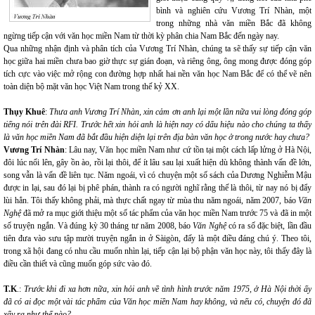
bình và nghiên cứu Vương Trí Nhàn, một
trong những nhà văn miền Bắc đã không
ngừng tiếp cận với văn học miền Nam từ thời kỳ phân chia Nam Bắc đến ngày nay.
Qua những nhận định và phân tích của Vương Trí Nhàn, chúng ta sẽ thấy sự tiếp cận văn
học giữa hai miền chưa bao giờ thực sự gián đoạn, và riêng ông, ông mong được đóng góp
tích cực vào việc mở rộng con đường hợp nhất hai nền văn học Nam Bắc để có thể vẽ nên
toàn diện bộ mặt văn học Việt Nam trong thế kỷ XX.
Thụy Khuê
:
Thưa anh Vương Trí Nhàn, xin cảm ơn anh lại một lần nữa vui lòng đóng góp
tiếng nói trên đài RFI. Trước hết xin hỏi anh là hiện nay có dấu hiệu nào cho chúng ta thấy
là văn học miền Nam đã bắt đầu hiện diện lại trên địa bàn văn học ở trong nước hay chưa?
Vương Trí Nhàn
: Lâu nay, Văn học miền Nam như cứ tồn tại một cách lấp lửng ở Hà Nội,
đôi lúc nổi lên, gây ồn ào, rồi lại thôi, để ít lâu sau lại xuất hiện dù không thành vấn đề lớn,
song vẫn là vấn đề liên tục. Năm ngoái, vì có chuyện một số sách của Dương Nghiễm Mậu
được in lại, sau đó lại bị phê phán, thành ra có người nghĩ rằng thế là thôi, từ nay nó bị đẩy
lùi hẳn. Tôi thấy không phải, mà thực chất ngay từ mùa thu năm ngoái, năm 2007, báo
Văn
Nghệ
đã mở ra mục giới thiệu một số tác phẩm của văn học miền Nam trước 75 và đã in một
số truyện ngắn. Và đúng kỳ 30 tháng tư năm 2008, báo
Văn Nghệ
có ra số đặc biệt, lần đầu
tiên đưa vào sưu tập mười truyện ngắn in ở Sàigòn, đấy là một điều đáng chú ý. Theo tôi,
trong xã hội đang có nhu cầu muốn nhìn lại, tiếp cận lại bộ phận văn học này, tôi thấy đây là
điều cần thiết và cũng muốn góp sức vào đó.
T.K
.:
Trước khi đi xa hơn nữa, xin hỏi anh về tình hình trước năm 1975, ở Hà Nội thời ấy
đã có ai đọc một vài tác phẩm của Văn học miền Nam hay không, và nếu có, chuyện đó đã
xẩy ra như thế nào?