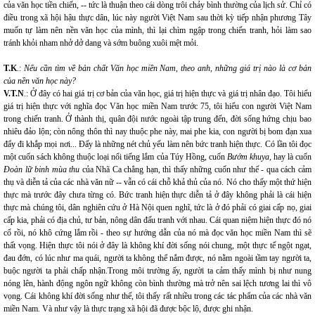
của văn học tiền chiến, -- tức là thuận theo cái dòng trôi chảy bình thường của lịch sử. Chỉ có
điều trong xã hội hậu thực dân, lúc này người Việt Nam sau thời kỳ tiếp nhận phương Tây
muốn tự làm nên nền văn học của mình, thì lại chìm ngập trong chiến tranh, hỏi làm sao
tránh khỏi nham nhở dở dang và sớm buông xuôi mệt mỏi.
T.K
.:
Nếu cần tìm về bản chất Văn học miền Nam, theo anh, những giá trị nào là cơ bản
của nền văn học này?
V.T.N
.: Ở đây có hai giá trị cơ bản của văn học, giá trị hiện thực và giá trị nhân đạo. Tôi hiểu
giá trị hiện thực với nghĩa đọc Văn học miền Nam trước 75, tôi hiểu con người Việt Nam
trong chiến tranh. Ở thành thị, quân đội nước ngoài tập trung đến, đời sống hứng chịu bao
nhiêu đảo lộn; còn nông thôn thì nay thuộc phe này, mai phe kia, con người bị bom đạn xua
đẩy đi khắp mọi nơi... Đấy là những nét chủ yếu làm nên bức tranh hiện thực. Có lần tôi đọc
một cuốn sách không thuộc loại nổi tiếng lắm của Túy Hồng, cuốn
Bướm khuya,
hay là cuốn
Đoàn lữ binh mùa thu
của Nhã Ca chẳng hạn, thì thấy những cuốn như thế - qua cách cảm
thụ và diễn tả của các nhà văn nữ -- vẫn có cái chỗ khả thủ của nó. Nó cho thấy một thứ hiện
thực mà trước đây chưa từng có. Bức tranh hiện thực diễn tả ở đây không phải là cái hiện
thực mà chúng tôi, dân nghiên cứu ở Hà Nội quen nghĩ, tức là ở đó phải có giai cấp nọ, giai
cấp kia, phải có địa chủ, tư bản, nông dân đấu tranh với nhau. Cái quan niệm hiện thực đó nó
cổ rồi, nó khô cứng lắm rồi - theo sự hướng dẫn của nó mà đọc văn học miền Nam thì sẽ
thất vọng. Hiện thực tôi nói ở đây là không khí đời sống nói chung, một thực tế ngột ngạt,
đau đớn, có lúc như ma quái, người ta không thể nắm được, nó nằm ngoài tầm tay người ta,
buộc người ta phải chấp nhận.Trong môi trường ấy, người ta cảm thấy mình bị như nung
nóng lên, hành động ngôn ngữ không còn bình thường mà trở nên sai lệch tương lai thì vô
vọng. Cái không khí đời sống như thế, tôi thấy rất nhiều trong các tác phẩm của các nhà văn
miền Nam. Và như vậy là thực trạng xã hội đã được bộc lộ, được ghi nhận.