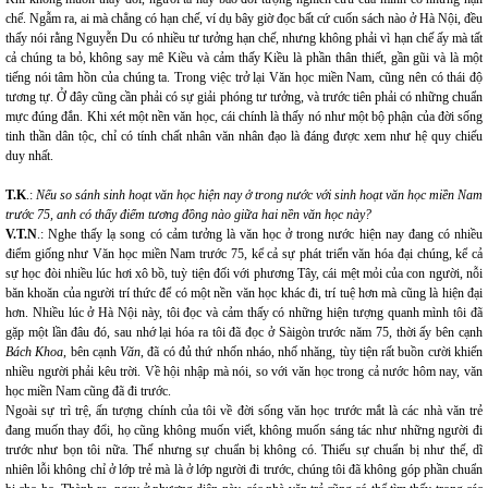
chế. Ngẫm ra, ai mà chẳng có hạn chế, ví dụ bây giờ đọc bất cứ cuốn sách nào ở Hà Nội, đều
thấy nói rằng Nguyễn Du có nhiều tư tưởng hạn chế, nhưng không phải vì hạn chế ấy mà tất
cả chúng ta bỏ, không say mê Kiều và cảm thấy Kiều là phần thân thiết, gần gũi và là một
tiếng nói tâm hồn của chúng ta. Trong việc trở lại Văn học miền Nam, cũng nên có thái độ
tương tự. Ở đây cũng cần phải có sự giải phóng tư tưởng, và trước tiên phải có những chuẩn
mực đúng đắn. Khi xét một nền văn học, cái chính là thấy nó như một bộ phận của đời sống
tinh thần dân tộc, chỉ có tính chất nhân văn nhân đạo là đáng được xem như hệ quy chiếu
duy nhất.
T.K
.:
Nếu so sánh sinh hoạt văn học hiện nay ở trong nước với sinh hoạt văn học miền Nam
trước 75, anh có thấy điểm tương đồng nào giữa hai nền văn học này?
V.T.N
.: Nghe thấy lạ song có cảm tưởng là văn học ở trong nước hiện nay đang có nhiều
điểm giống như Văn học miền Nam trước 75, kể cả sự phát triển văn hóa đại chúng, kể cả
sự học đòi nhiều lúc hơi xô bồ, tuỳ tiện đối với phương Tây, cái mệt mỏi của con người, nỗi
băn khoăn của người trí thức để có một nền văn học khác đi, trí tuệ hơn mà cũng là hiện đại
hơn. Nhiều lúc ở Hà Nội này, tôi đọc và cảm thấy có những hiện tượng quanh mình tôi đã
gặp một lần đâu đó, sau nhớ lại hóa ra tôi đã đọc ở Sàigòn trước năm 75, thời ấy bên cạnh
Bách Khoa
, bên cạnh
Văn
, đã có đủ thứ nhốn nháo, nhố nhăng, tùy tiện rất buồn cười khiến
nhiều người phải kêu trời. Về hội nhập mà nói, so với văn học trong cả nước hôm nay, văn
học miền Nam cũng đã đi trước.
Ngoài sự trì trệ, ấn tượng chính của tôi về đời sống văn học trước mắt là các nhà văn trẻ
đang muốn thay đổi, họ cũng không muốn viết, không muốn sáng tác như những người đi
trước như bọn tôi nữa. Thế nhưng sự chuẩn bị không có. Thiếu sự chuẩn bị như thế, dĩ
nhiên lỗi không chỉ ở lớp trẻ mà là ở lớp người đi trước, chúng tôi đã không góp phần chuẩn