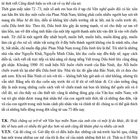
từ thời viết
Cũng đành
hiện ra với cái vẻ cụ thể của nó.
Thời gian mấy năm 72 -73, một số anh em bọn tôi ở tạp chí
Văn nghệ quân đội
có lúc xôn
xao hẳn lên khi đọc một cuốn của Phan Nhật Nam, không phải cuốn nhiều người hay nói tới
mang tên
Mùa hè đỏ lửa
, diễn tả không khí chiến trường rất ác liệt, mà là cuốn trước đó,
cuốn
Dấu binh lửa
. Theo tôi,
Dấu binh lửa
gây ấn tượng mạnh, vì nó cho thấy sự tan vỡ
tâm hồn, tan vỡ đời sống tinh thần của một lớp người thanh niên khi vào đời là vào với chiến
tranh. Từ chỗ là một người đầy nhiệt huyết, muốn biết, muốn hiểu, muốn đóng góp, muốn
làm cái gì cho xứ sở, nhân vật xưng tôi ở đây biến thành người không còn là mình nữa, chai
lỳ, bất nhẫn, chỉ muốn đập phá. Phan Nhật Nam trong
Dấu binh lửa
là thế. Tôi nhớ là những
nhà văn như Nguyễn Khải, Nguyễn Minh Châu, khi đọc cuốn này đều thấy nể, ngay cách
diễn tả, cách viết rất trực tiếp và khả năng sử dụng tiếng Việt trong
Dấu binh lửa
cũng đáng
ghi nhận. Khoảng 1990 -91 xuất hiện
Nỗi buồn chiến tranh
của Bảo Ninh, đọc
Nỗi buồn
chiến tranh
tôi lại nhớ đến
Dấu binh lửa
. Nhà tôi lúc đó gần nhà Bảo Ninh, tôi có đưa cho
anh xem. Khi trả Bảo Ninh có nói với tôi -- không biết bây giờ anh có nhớ không, nhưng tôi
vẫn nhớ. Rằng nếu tôi đọc cuốn này trước thì có lẽ tôi sẽ viết khác đi. Có cảm tưởng rằng
đây là một trong những cuốn sách viết về chiến tranh mà bọn tôi không thể quên nổi và ở
chỗ đó, nó cho thấy sự cần thiết tức cũng là những đóng góp của Văn học miền Nam, với
vai trò ghi nhận được trạng thái nhân thế của con người một thời, tất cả những đau đớn, vật
vã của con người trong một hoàn cảnh phi nhân văn và chính từ đó chúng ta có thể giải thích
tất cả những biến động trong đời sống từ sau 75 đến nay.
T.K
.:
Phải chăng sự trở về với Văn học miền Nam của anh còn có một lý do khác, đó là từ
khi về hưu anh có nhiều thì giờ đọc hơn và anh cũng đã khám phá ra nhiều cái mới.
V.T.N
.: Cái đó cũng có. Giờ đây tôi có điều kiện đọc những cái mà trước kia bỏ qua, chẳng
hạn một trong những say mê của tôi là đọc sử của mình những thời kỳ cũ. Thật ra ở Hà Nội