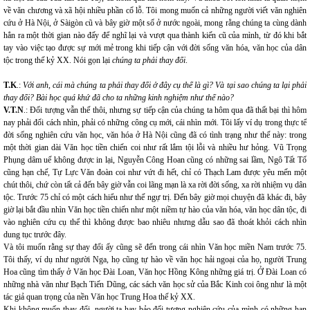
về văn chương và xã hội nhiều phần cổ lỗ. Tôi mong muốn cả những người viết văn nghiên
cứu ở Hà Nội, ở Sàigòn cũ và bây giờ một số ở nước ngoài, mong rằng chúng ta cùng dành
hẳn ra một thời gian nào đấy để nghĩ lại và vượt qua thành kiến cũ của mình, từ đó khi bắt
tay vào việc tạo được sự mới mẻ trong khi tiếp cận với đời sống văn hóa, văn học của dân
tộc trong thế kỷ XX. Nói gọn lại
chúng ta phải thay đổi
.
T.K
.:
Với anh, cái mà chúng ta phải thay đổi ở đây cụ thể là gì? Và tại sao chúng ta lại phải
thay đổi? Bài học quá khứ đã cho ta những kinh nghiệm như thế nào?
V.T.N
.: Đối tượng vẫn thế thôi, nhưng sự tiếp cận của chúng ta hôm qua đã thất bại thì hôm
nay phải đổi cách nhìn, phải có những công cụ mới, cái nhìn mới. Tôi lấy ví dụ trong thực tế
đời sống nghiên cứu văn học, văn hóa ở Hà Nội cũng đã có tình trạng như thế này: trong
một thời gian dài Văn học tiền chiến coi như rất lắm tội lỗi và nhiều hư hỏng. Vũ Trọng
Phụng dâm uế không được in lại, Nguyễn Công Hoan cũng có những sai lầm, Ngô Tất Tố
cũng hạn chế, Tự Lực Văn đoàn coi như vứt đi hết, chỉ có Thạch Lam được yêu mến một
chút thôi, chứ còn tất cả đến bây giờ vẫn coi lãng mạn là xa rời đời sống, xa rời nhiệm vụ dân
tộc. Trước 75 chỉ có một cách hiểu như thế ngự trị. Đến bây giờ mọi chuyện đã khác đi, bây
giờ lại bắt đầu nhìn Văn học tiền chiến như một niềm tự hào của văn hóa, văn học dân tộc, đi
vào nghiên cứu cụ thể thì không được bao nhiêu nhưng dẫu sao đã thoát khỏi cách nhìn
dung tục trước đây.
Và tôi muốn rằng sự thay đổi ấy cũng sẽ đến trong cái nhìn Văn học miền Nam trước 75.
Tôi thấy, ví dụ như người Nga, họ cũng tự hào về văn học hải ngoại của họ, người Trung
Hoa cũng tìm thấy ở Văn học Đài Loan, Văn học Hồng Kông những giá trị. Ở Đài Loan có
những nhà văn như Bạch Tiến Dũng, các sách văn học sử của Bắc Kinh coi ông như là một
tác giả quan trọng của nền Văn học Trung Hoa thế kỷ XX.
Khi không muốn thay đổi, người ta hay bảo đối tượng nghiên cứu của mình có những hạn