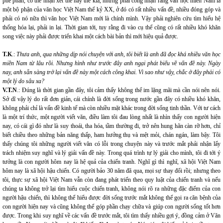
phê phán, có thể nhận xét thế này thế kia, nhưng phải công nhận rằng văn học miền Nam là
một bộ phận của văn học Việt Nam thế kỷ XX, ở đó có rất nhiều vấn đề, nhiều đóng góp và
phải có nó nữa thì văn học Việt Nam mới là chính mình. Vậy phải nghiên cứu tìm hiểu hệ
thống hóa lại, phải in lại. Thời gian tới, tuy rằng đi vào cụ thể cũng có rất nhiều khó khăn
song việc này phải được triển khai một cách bài bản thì mới hiệu quả được.
T.K
.:
Thưa anh, qua những dịp nói chuyện với anh, tôi biết là anh đã đọc khá nhiều văn học
miền Nam từ lâu rồi. Nhưng hình như trước đây anh ngại phát biểu về vấn đề này. Ngày
nay, anh sẵn sàng trở lại vấn đề này một cách công khai. Vì sao như vậy, chắc ở đây phải có
một lý do sâu xa?
V.T.N
.: Đúng là thời gian gần đây, tôi cảm thấy không thể im lặng mãi mà cần nói nên nói.
Sở dĩ vậy lý do rất đơn giản, cái chính là đời sống trong nước gần đây có nhiều khó khăn,
không phải chỉ là vấn đề kinh tế mà còn nhiều mặt khác trong đời sống tinh thần. Với tư cách
là một trí thức, một người viết văn, điều làm tôi đau lòng nhất là nhìn thấy con người hiện
nay, có cái gì đó như là suy thoái, tha hóa, tầm thường đi, trở nên hung hãn càn rỡ hơn, chỉ
biết chiều theo những bản năng thấp, ham hưởng thụ và mệt mỏi, chán ngán, làm bậy. Tôi
thấy chúng tôi những người viết văn có lỗi trong chuyện này và trước mắt phải nhận lấy
trách nhiệm suy nghĩ và lý giải vấn đề này. Trong quá trình tự lý giải cho mình, tôi đi tới ý
tưởng là con người hôm nay là hệ quả của chiến tranh. Nghĩ gì thì nghĩ, xã hội Việt Nam
hôm nay là xã hội hậu chiến. Có người bảo 30 năm đã qua, mọi sự thay đổi rồi; nhưng theo
tôi, thực sự xã hội Việt Nam vẫn còn đang phát triển theo quy luật của chiến tranh và nếu
chúng ta không trở lại tìm hiểu cuộc chiến tranh, không nói rõ ra những đặc điểm của con
người hậu chiến, thì không thể hiểu được đời sống trước mắt không thể gọi ra căn bệnh của
con người hiện nay và cũng không thể góp phần chạy chữa và giúp con người sống tốt hơn
được. Trong khi suy nghĩ về các vấn đề trước mắt, tôi tìm thấy nhiều gợi ý, đồng cảm ở Văn