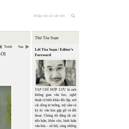
Thư Tòa Soạn
Trước
Sau
Lời Tòa Soạn / Editor’s
MỚI
Foreword
TẠP CHÍ HỢP LƯU là một
không gian văn học, nghệ
thuật và biên khảo độc lập, nơi
các dòng tư tưởng, mỹ cảm và
ký ức văn hóa gặp gỡ và đối
thoại. Chúng tôi đăng tải các
tiểu luận, khảo cứu, bình luận
văn hóa – xã hội, cùng những