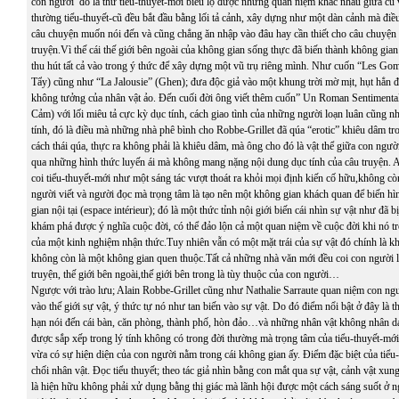
con người đó là thứ tiểu-thuyết-mới biểu lộ được những quan niệm khác nhau giữa c
thường tiểu-thuyết-cũ đều bắt đầu bằng lối tả cảnh, xây dựng như một dàn cảnh mà điề
câu chuyện muốn nói đến và cũng chẳng ăn nhập vào đâu hay cần thiết cho câu chuyện 
truyện.Vì thế cái thế giới bên ngoài của không gian sống thực đã biến thành không gian
thu hút tất cả vào trong ý thức để xây dựng một vũ trụ riêng mình. Như cuốn “Les 
Tẩy) cũng như “La Jalousie” (Ghen); đưa độc giả vào một khung trời mờ mịt, hụt hẳn để 
không tưởng của nhân vật ảo. Đến cuối đời ông viết thêm cuốn” Un Roman Sentimenta
Cảm) với lối miêu tả cực kỳ dục tính, cách giao tình của những người loạn luân cũng 
tính, đó là điều mà những nhà phê bình cho Robbe-Grillet đã qúa “erotic” khiêu dâm t
cách thái qúa, thực ra không phải là khiêu dâm, mà ông cho đó là vật thể giữa con người
qua những hình thức luyến ái mà không mang nặng nội dung dục tính của câu truyện. A
coi tiểu-thuyết-mới như một sáng tác vượt thoát ra khỏi mọi định kiến cố hữu,không còn
người viết và người đọc mà trọng tâm là tạo nên một không gian khách quan để biến h
gian nội tại (espace intérieur); đó là một thức tỉnh nội giới biến cái nhìn sự vật như đã 
khám phá được ý nghĩa cuộc đời, có thể đảo lộn cả một quan niệm về cuộc đời khi nó tr
của một kinh nghiệm nhận thức.Tuy nhiên vẫn có một mặt trái của sự vật đó chính là k
không còn là một không gian quen thuộc.Tất cả những nhà văn mới đều coi con người l
truyện, thế giới bên ngoài,thế giới bên trong là tùy thuộc của con người…
Ngược với trào lưu; Alain Robbe-Grillet cũng như Nathalie Sarraute quan niệm con ng
vào thế giới sự vật, ý thức tự nó như tan biến vào sự vật. Do đó điểm nổi bật ở đây là t
hạn nói đến cái bàn, căn phòng, thành phố, hòn đảo…và những nhân vật không nhân dá
được sắp xếp trong lý tính không có trong đời thường mà trọng tâm của tiểu-thuyết-mới 
vừa có sự hiện diện của con người nằm trong cái không gian ấy. Điểm đặc biệt của tiểu-
chối nhân vật. Đọc tiểu thuyết; theo tác giả nhìn bằng con mắt qua sự vật, cảnh vật xun
là hiện hữu không phải xử dụng bằng thị giác mà lãnh hội được một cách sáng suốt ở ngo