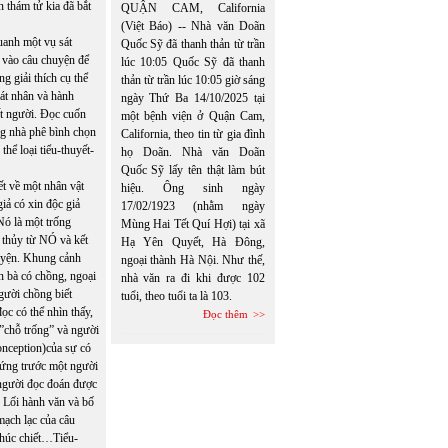
 thám tử kia đã bắt
QUẬN CAM, California
(Việt Báo) -- Nhà văn Doãn
anh một vụ sát
Quốc Sỹ đã thanh thản từ trần
 vào câu chuyện để
lúc 10:05 Quốc Sỹ đã thanh
g giải thích cụ thể
thản từ trần lúc 10:05 giờ sáng
sát nhân và hành
ngày Thứ Ba 14/10/2025 tại
ết người. Đọc cuốn
một bệnh viện ở Quận Cam,
ng nhà phê bình chọn
California, theo tin từ gia đình
thể loại tiểu-thuyết-
họ Doãn. Nhà văn Doãn
Quốc Sỹ lấy tên thật làm bút
ết về một nhân vật
hiệu. Ông sinh ngày
iả có xin độc giả
17/02/1923 (nhằm ngày
Nó là một trống
Mùng Hai Tết Quí Hợi) tại xã
 thủy từ NÓ và kết
Hạ Yên Quyết, Hà Đông,
huyện. Khung cảnh
ngoại thành Hà Nội. Như thế,
n bà có chồng, ngoại
nhà văn ra đi khi được 102
gười chồng biết
tuổi, theo tuổi ta là 103.
ọc có thể nhìn thấy,
Đọc thêm
 ”chỗ trống” và người
onception)của sự có
đứng trước một người
 người đọc đoán được
. Lối hành văn và bố
mạch lạc của câu
 khúc chiết…Tiểu-