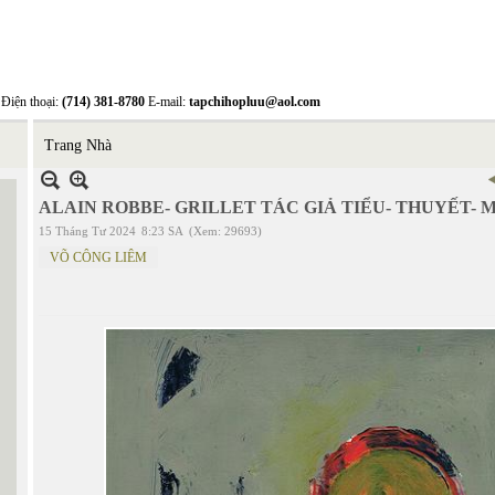
Điện thoại:
(714) 381-8780
E-mail:
tapchihopluu@aol.com
Trang Nhà
ALAIN ROBBE- GRILLET TÁC GIẢ TIỂU- THUYẾT- 
15 Tháng Tư 2024
8:23 SA
(Xem: 29693)
VÕ CÔNG LIÊM