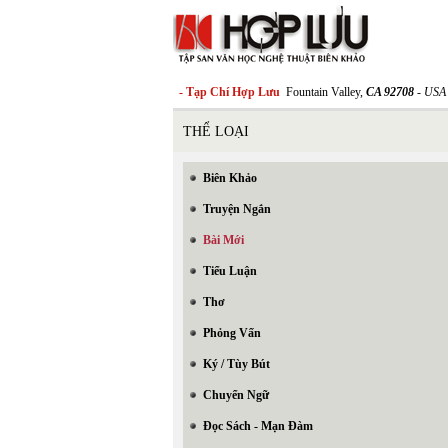
- Tạp Chí Hợp Lưu
Fountain Valley,
CA 92708
- USA
THỂ LOẠI
Biên Khảo
Truyện Ngắn
Bài Mới
Tiểu Luận
Thơ
Phỏng Vấn
Ký / Tùy Bút
Chuyển Ngữ
Đọc Sách - Mạn Đàm