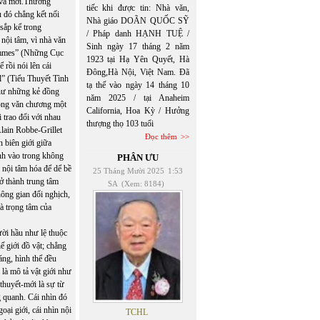
ũ và mới.Thường
tiếc khi được tin: Nhà văn,
u đó chẳng kết nối
Nhà giáo DOÃN QUỐC SỸ
sắp kể trong
/ Pháp danh HẠNH TUỆ /
 nội tâm, vì nhà văn
Sinh ngày 17 tháng 2 năm
Gommes” (Những Cục
1923 tại Hạ Yên Quyết, Hà
rồi nói lên cái
Đông,Hà Nội, Việt Nam. Đã
l” (Tiểu Thuyết Tình
tạ thế vào ngày 14 tháng 10
như những kẻ đồng
năm 2025 / tại Anaheim
rong văn chương một
California, Hoa Kỳ / Hưởng
 trao đổi với nhau
thượng thọ 103 tuổi
lain Robbe-Grillet
Đọc thêm
 biên giới giữa
ình vào trong không
PHÂN ƯU
bị nội tâm hóa để dể bề
25 Tháng Mười 2025
1:53
ở thành trung tâm
SA
(Xem: 8184)
hông gian đối nghịch,
à trọng tâm của
ười hầu như lệ thuộc
hế giới đồ vật; chẳng
ng, hình thể đều
là mô tả vật giới như
thuyết-mới là sự từ
g quanh. Cái nhìn đó
ại giới, cái nhìn nội
TCHL