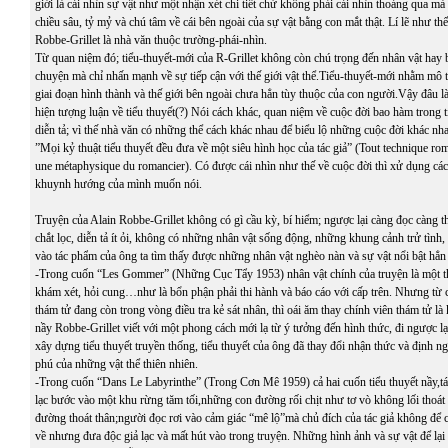
giới là cái nhìn sự vật như một nhận xét chi tiết chứ không phải cái nhìn thoáng qua mà 
chiều sâu, tỷ mỷ và chú tâm về cái bên ngoài của sự vật bằng con mắt thật. Lí lẽ như th
Robbe-Grillet là nhà văn thuộc trường-phái-nhìn.
Từ quan niệm đó; tiểu-thuyết-mới của R-Grillet không còn chú trọng đến nhân vật hay 
chuyện mà chỉ nhấn mạnh về sự tiếp cận với thế giới vật thể.Tiểu-thuyết-mới nhằm mô t
giai đoạn hình thành và thế giới bên ngoài chưa hẳn tùy thuộc của con người.Vậy đâu l
hiện tượng luận về tiểu thuyết(?) Nói cách khác, quan niệm về cuộc đời bao hàm trong ti
diễn tả; vì thế nhà văn có những thể cách khác nhau để biểu lộ những cuộc đời khác nhau
”Mọi kỷ thuật tiểu thuyết đều đưa về một siêu hình học của tác giả” (Tout technique ro
une métaphysique du romancier). Có được cái nhìn như thế về cuộc đời thì xử dụng các
khuynh hướng của mình muốn nói.
Truyện của Alain Robbe-Grillet không có gì cầu kỳ, bí hiểm; ngược lại càng đọc càng 
chắt lọc, diễn tả ít ỏi, không có những nhân vật sống động, những khung cảnh trử tình, tr
vào tác phẩm của ông ta tìm thấy được những nhân vật nghèo nàn và sự vật nổi bật hẳn 
-Trong cuốn “Les Gommer” (Những Cục Tẩy 1953) nhân vật chính của truyện là một th
khám xét, hỏi cung…như là bổn phận phải thi hành và báo cáo với cấp trên. Nhưng từ 
thám tử đang còn trong vòng điều tra kẻ sát nhân, thì oái ăm thay chính viên thám tử 
nầy Robbe-Grillet viết với một phong cách mới lạ từ ý tưởng đến hình thức, đi ngược l
xây dựng tiểu thuyết truyền thống, tiểu thuyết của ông đã thay đổi nhận thức và định 
phú của những vật thể thiên nhiên.
-Trong cuốn “Dans Le Labyrinthe” (Trong Cơn Mê 1959) cả hai cuốn tiểu thuyết nầy,tá
lạc bước vào một khu rừng tăm tối,những con đường rối chịt như tơ vò không lối thoát 
đường thoát thân;người đọc rơi vào cảm giác “mê lộ”mà chủ đích của tác giả không để 
về nhưng đưa độc giả lạc và mất hút vào trong truyện. Những hình ảnh và sự vật để lại