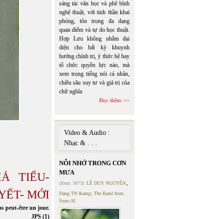
sáng tác văn học và phê bình
nghệ thuật, với tinh thần khai
phóng, tôn trọng đa dạng
quan điểm và tự do học thuật.
Hợp Lưu không nhằm đại
diện cho bất kỳ khuynh
hướng chính trị, ý thức hệ hay
tổ chức quyền lực nào, mà
xem trọng tiếng nói cá nhân,
chiều sâu suy tư và giá trị của
chữ nghĩa
Đọc thêm
Video & Audio :
Nhạc & . . .
NỖI NHỚ TRONG CƠN
MƯA
IẢ TIỂU-
(Xem: 3673)
LÊ DUY NGUYÊN
,
YẾT- MỚI
Dang TN &amp; The Band from
Suno AI
s peut-être un jour.
JPS (1)