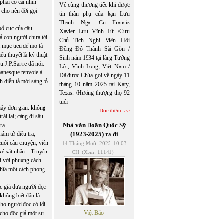
phải có cái nhìn
Vô cùng thương tiếc khi được
ế cho nên đời gọi
tin thân phụ của bạn Lưu
Thanh Nga: Cụ Francis
bố cục của câu
Xavier Lưu Vĩnh Lữ /Cựu
ả con người chưa tới
Chủ Tịch Nghị Viên Hội
à mục tiêu để mô tả
Đồng Đô Thành Sài Gòn /
ểu thuyết là kỷ thuật
Sinh năm 1934 tại làng Tưởng
.J.P.Sartre đã nói:
Lộc, Vĩnh Long, Việt Nam /
manesque renvoie à
Đã được Chúa gọi về ngày 11
h diễn tả mới sáng tỏ
tháng 10 năm 2025 tại Katy,
Texas. /Hưởng thượng thọ 92
tuổi
thấy đơn giản, không
Đọc thêm
ái lại; càng đi sâu
Nhà văn Doãn Quốc Sỹ
ra.
ám tử điều tra,
(1923-2025) ra đi
cuối câu chuyện, viên
14 Tháng Mười 2025
10:03
là kẻ sát nhân…Truyện
CH
(Xem: 11141)
ại với phuơng cách
nghĩa một cách phong
c giả đưa người đọc
không biết đâu là
cho người đọc có lối
Việt Báo
 cho độc giả một sự