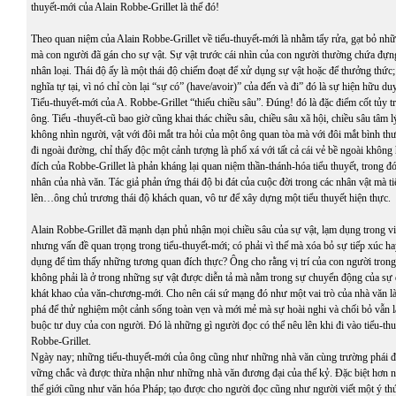
thuyết-mới của Alain Robbe-Grillet là thế đó!
Theo quan niệm của Alain Robbe-Grillet về tiểu-thuyết-mới là nhằm tẩy rửa, gạt bỏ nh
mà con người đã gán cho sự vật. Sự vật trước cái nhìn của con người thường chứa đựn
nhân loại. Thái độ ấy là một thái độ chiếm đoạt để xử dụng sự vật hoặc để thưởng thức;
nghĩa tự tại, vì nó chỉ còn lại “sự có” (have/avoir)” của đến và đi” đó là sự hiện hữu du
Tiểu-thuyết-mới của A. Robbe-Grillet “thiếu chiều sâu”. Đúng! đó là đặc điểm cốt tủy tr
ông. Tiểu -thuyết-cũ bao giờ cũng khai thác chiều sâu, chiều sâu xã hội, chiều sâu tâm lý,
không nhìn người, vật với đôi mắt tra hỏi của một ông quan tòa mà với đôi mắt bình t
đi ngoài đường, chỉ thấy độc một cảnh tượng là phố xá với tất cả cái vẻ bề ngoài khô
đích của Robbe-Grillet là phản kháng lại quan niệm thần-thánh-hóa tiểu thuyết, trong đó
nhân của nhà văn. Tác giả phản ứng thái độ bi đát của cuộc đời trong các nhân vật mà t
lên…ông chủ trương thái độ khách quan, vô tư để xây dựng một tiểu thuyết hiện thực.
Alain Robbe-Grillet đã mạnh dạn phủ nhận mọi chiều sâu của sự vật, lạm dụng trong vi
nhưng vấn đề quan trọng trong tiểu-thuyết-mới; có phải vì thế mà xóa bỏ sự tiếp xúc h
dụng để tìm thấy những tương quan đích thực? Ông cho rằng vị trí của con người trong
không phải là ở trong những sự vật được diễn tả mà nằm trong sự chuyển động của sự d
khát khao của văn-chương-mới. Cho nên cái sứ mạng đó như một vai trò của nhà văn l
phá để thử nghiệm một cảnh sống toàn vẹn và mới mẻ mà sự hoài nghi và chối bỏ vẫn là
buộc tư duy của con người. Đó là những gì người đọc có thể nêu lên khi đi vào tiểu-th
Robbe-Grillet.
Ngày nay; những tiểu-thuyết-mới của ông cũng như những nhà văn cùng trường phái 
vững chắc và được thừa nhận như những nhà văn đương đại của thế kỷ. Đặc biệt hơn n
thế giới cũng như văn hóa Pháp; tạo được cho người đọc cũng như người viết một ý thứ