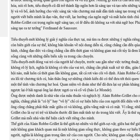
hóa, nói rõ hơn, tiểu-thuyết-cũ đã trở thành lập ngôn hơn là sáng tạo và tạo nên những t
lý và vô bổ, ảnh hưởng cho việc sáng tác văn chương mà mất dần tính sáng tạo trong v
người viết biến mình là đạo văn, thợ viết, lạc hướng của ngôn ngữ và mất luôn tính chủ
Robbe-Grillet coi trọng ngôn ngữ sáng tạo; có lẽ điều đó không xa với nhà ngữ học P
sáng tạo ra tư tưởng” Ferdinand de Saussure.
Tiểu-thuyết-mới không lý giải ý nghĩa của thực tại, mà tìm ra được những ý nghĩa riên
còn biên giới của sự thể, không băn khoăn về nội dung diễn tả, cũng chẳng cần đến qúa
hình, chẳng đạo đức và cũng chẳng cần đến thời gian và không gian mà cốt tủy là đem 
sống cùng với những diễn biến xẩy ra trong câu chuyện.
Tiểu-thuyết-mới đóng vai trò của người kể chuyện, trước sau gần như việc tường thuật;
không rõ lý lịch, nghĩa là không có tên của vai trò, chẳng cần phải xuất xứ từ đâu, giàu
hội nào, mất luôn cả thời gian lẫn không gian, tất cả rơi vào cõi vô định. Alain Robbe-G
ưa lối từ chương tích cú, bản thân ông sợ những chính kiến đó có thể đưa tới thói quen
một thể tính văn chương hư hoá. Quan niệm võ đoán như thế đã đưa lại sự phản kháng 
ngược lại ở hãi ngoại ông lại được ngợi ca và cổ vũ (báo Le Monde).
Ông được mệnh danh là nhà văn của mâu thuẩn và nghịch lý. Alain Robbe-Grillet cho rằ
nghĩa, chẳng phải là “có lý” hay “vô lý” chỉ có sự hiện hữu của con người đối diện với v
ông cũng chẳng phải thắc mắc giữa có và không, giữa vắng mặt và có mặt. Vì rằng; nhữ
Grillet cho là sự trì trệ và khuôn thước đã làm mất tính tự do trong khi viết. Ấy là thứ
Grillet mà mỗi nhà văn thể hiện cách viết riêng cho mình.
Thế giới của Alain Robbe-Grillet là thế-giới-tự-nhiên và thế-giới-sự-vật; giữa hai thế g
một không gian khách quan mà là một không gian sống thực, không gian theo sự hiểu b
người, nghĩa là không gian trong tầm xử của con người. Cho nên; không gian sống độn