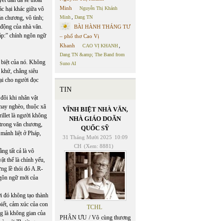
Minh
ác hại khác giữa vô
Nguyễn Thị Khánh
ăn chương, vô tình;
Minh
,
Dang TN
 động của nhà văn.
BÀI HÀNH THÁNG TƯ
háp:” chính ngôn ngữ
– phổ thơ Cao Vị
Khanh
CAO VỊ KHANH
,
Dang TN &amp; The Band from
g biệt của nó. Không
Suno AI
 khứ, chẳng siêu
lại cho người đọc
TIN
 đôi khi nhân vật
 hay nghèo, thuộc xã
VĨNH BIỆT NHÀ VĂN,
rillet là người không
NHÀ GIÁO DOÃN
 trong văn chương,
QUỐC SỸ
mảnh liệt ở Pháp,
31 Tháng Mười 2025
10:09
CH
(Xem: 8881)
ng tất cả là vô
ật thể là chính yếu,
ng lề thói đó A.R-
 ngôn ngữ mới của
iới đó không tạo thành
iết, cảm xúc của con
TCHL
g là không gian của
PHÂN ƯU / Vô cùng thương