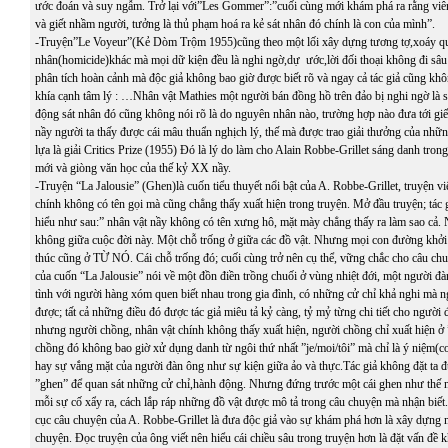
ước đoán và suy ngẫm. Trở lại với”Les Gommer”:”cuối cùng mới khám phá ra rằng viên
và giết nhầm người, tưởng là thủ phạm hoá ra kẻ sát nhân đó chính là con của mình”.
-Truyện”Le Voyeur”(Kẻ Dòm Trộm 1955)cũng theo một lối xây dựng tương tợ,xoáy qu
nhân(homicide)khác mà mọi dữ kiện đều là nghi ngờ,dự ước,lời đối thoại không đi sâu
phân tích hoàn cảnh mà độc giả không bao giờ được biết rõ và ngay cả tác giả cũng khôn
khía cạnh tâm lý : …Nhân vật Mathies một người bán đồng hồ trên đảo bị nghi ngờ là 
động sát nhân đó cũng không nói rõ là do nguyên nhân nào, trường hợp nào đưa tới gi
nầy người ta thấy được cái mâu thuẩn nghịch lý, thế mà được trao giải thưởng của nhữ
lựa là giải Critics Prize (1955) Đó là lý do làm cho Alain Robbe-Grillet sáng danh trong 
mới và giòng văn học của thế kỷ XX nầy.
-Truyện “La Jalousie” (Ghen)là cuốn tiểu thuyết nổi bật của A. Robbe-Grillet, truyện vi
chính không có tên gọi mà cũng chẳng thấy xuất hiện trong truyện. Mở đầu truyện; tác g
hiểu như sau:” nhân vật nầy không có tên xưng hô, mặt mày chẳng thấy ra làm sao cả. 
không giữa cuộc đời này. Một chỗ trống ở giữa các đồ vật. Nhưng mọi con đường khởi
thúc cũng ở TỪ NÓ. Cái chỗ trống đó; cuối cùng trở nên cụ thể, vững chắc cho câu c
của cuốn “La Jalousie” nói về một đồn điền trồng chuối ở vùng nhiệt đới, một người đà
tình với người hàng xóm quen biết nhau trong gia đình, có những cử chỉ khả nghi mà n
được; tất cả những điều đó được tác giả miêu tả kỷ càng, tỷ mỷ từng chi tiết cho người đ
nhưng người chồng, nhân vật chính không thấy xuất hiện, người chồng chỉ xuất hiện ở
chồng đó không bao giờ xử dụng danh từ ngôi thứ nhất ”je/moi/tôi” mà chỉ là ý niệm(c
hay sự vắng mặt của người đàn ông như sự kiện giữa ảo và thực.Tác giả không đặt ta 
”ghen” để quan sát những cử chỉ,hành động. Nhưng đứng trước một cái ghen như thế
mỗi sự cố xẩy ra, cách lắp ráp những đồ vật được mô tả trong câu chuyện mà nhận biết
cục câu chuyện của A. Robbe-Grillet là đưa độc giả vào sự khám phá hơn là xây dựng 
chuyện. Đọc truyện của ông viết nên hiểu cái chiều sâu trong truyện hơn là đặt vấn đề