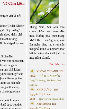
Võ Công Liêm
huyên viết về tiểu
Robbe-Grillet, Michel
Tháng Năm, Sài Gòn vừa
giữa “thị trường”
chớm những cơn mưa đầu
o nầy được khám phá
mùa. Không phải mưa tháng
chịu ảnh hưởng
Mười Hai… nhưng lạ là, mỗi
đã hội nhập được với
lần nghe tiếng mưa rơi trên
mái phố, mình lại nhớ đến một
bài thơ cũ— như thể ký ức có
ười dẫn đầu
mùa riêng của nó.
 văn ; từ đó tạo nên
Đọc thêm
là nền tảng của
ang tính chất khám
KHÔNG TIN ANH NÓI
g đưa tiểu thuyết của
THẬT
LÊ DUY NGUYÊN
,
 Qua nhiều tác phẩm
Dang TN &amp; The Band from
ần như tạo nên một
Suno AI
ời giải thích hay
NHỊP DỪNG - thơ
 của tác giả chứa
Nguyễn Thị Khánh
Minh
Nguyễn Thị Khánh Minh
g cho một khuynh
NÉM BUỒN Thơ
t đó là cơ hội diễn
Nguyễn Thị Khánh
ết dần dà sẽ thoái