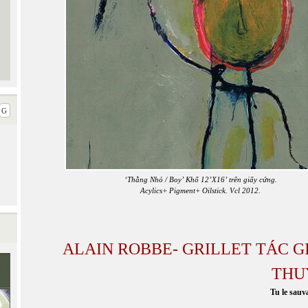
‘Thằng Nhỏ / Boy’ Khổ 12’X16’ trên giấy cứng.
Acylics+ Pigment+ Oilstick. Vcl 2012.
ALAIN ROBBE- GRILLET TÁC G
THU
Tu le sauva