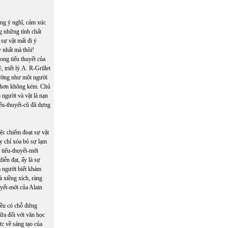
ững ý nghĩ, cảm xúc
g những tính chất
 sự vật mất đi ý
y nhất mà thôi!
ong tiểu thuyết của
 triết lý.A. R-Grillet
hường như một người
ng hơn không kém. Chủ
 người và vật là nạn
iểu-thuyết-cũ đã dựng
ệc chiếm đoạt sự vật
ay chỉ xóa bỏ sự lạm
 tiểu-thuyết-mới
iễn đạt, ấy là sự
à người biết khám
 xiềng xích, ràng
uyết-mới của Alain
đều có chỗ đứng
ữa đối với văn học
c về sáng tạo của