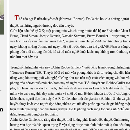
T
hế nào gọi là tiểu-thuyết-mới (Nouveau Roman). Đó là câu hỏi của những người c
thuyết và những người thường đọc tiểu thuyết.
Giữa hậu bán thế kỷ XX; một phong trào văn chương thuộc thế hệ trẻ Pháp như Alain 
Butor, Claud Simon, Jacque Derrida, Nathalie Sarraute, Pierre Bourdier…được tung ra 
văn học thời ấy vào đầu thập niên 1962,cái gọi là Tiểu-Thuyết-Mới, lập tức phong trà
ngay, không những ở Pháp mà ngay một vài nước khác trên thế giới,Việt Nam ta cũng 
phong trào thời thượng lúc đó, kể cả bộ môn nghệ thuật khác, tuy không rực rở nhưng 
trào lưu thời bấy giờ…
Trong số những nhà văn nầy ; Alain Robbe-Grillet (*) nổi tiếng là một trong những ng
“Nouveau Roman”Tiểu-Thuyết-Mới có một văn phong khác lạ từ tư tưởng cho đến hành
tiếng vang lớn trong giới văn nghệ sĩ cũng như tạo nên một cuộc cách mạng văn học và 
phong trào tiểu-thuyết-mới cho hôm nay và ngày mai. Tiểu thuyết của Robbe-Grillet m
phá, tìm hiểu hay có khi tọc mạch, chất vấn để đi sâu vào sự kiện hơn là đặt vấn đề. Ôn
ữ:
mình vào cái trạng thái đầy mâu thuẩn và chối bỏ mọi lề thói, khuôn thước từ chương.
khác nhau, người đọc tìm thấy ở A.R-Grillet như một tác giả của siêu hình, ẩn dụ và g
huyền thoại khác cho người đọc bằng những chi tiết đầy phức tạp mà tác giả không một l
m
biện minh qua từng nhân vật trong truyện. Đó là phong cách sáng tác cũng như chủ đích
đựng trong nội dung của tác phẩm.
Alain Robbe-Grillet cho rằng tiểu-thuyết-mới không phải là một tiểu thuyết định hướn
hướng văn học mà điều quan trọng là vận dụng được một hình thức mới lạ cho tiểu thuyế
tả được những tương quan giữa con người và vũ trụ giới. Những gì xưa cũ của tiểu thuy