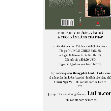
PETRUS KEY TRƯƠNG VĨNH KÝ
& CUỘC XÂM LĂNG CỦA PHÁP
(Biên khảo sử học Việt Nam xã hội văn hóa.)
Tác giả VŨ NGỰ CHIÊU PhD, JD
Sách gần 850 trang / chia làm Hai Tập
Gía mỗi tập :
$30.00
USD
Tạp chí Hợp-Lưu xuất bản 11-2019
Hiện có bán qua
hệ thống phát hành:
LuLu.com
và trên phần tìm kiếm (search) thì đánh vào hàng ch
Chieu Ngu Vu
thì các tựa sách sẽ hiện ra.
***
LuLu.co
Quý vị có thể vào đường dẫn này:
thì các tựa sách sẽ hiện ra.